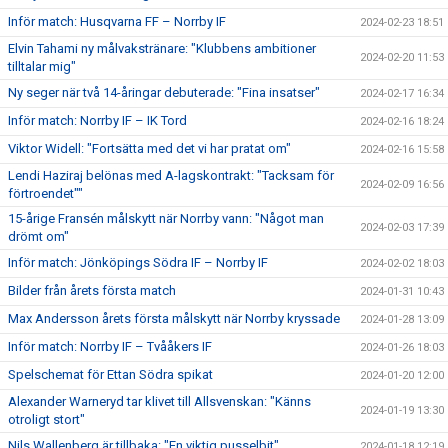
Inför match: Husqvarna FF – Norrby IF
2024-02-23 18:51
Elvin Tahami ny målvakstränare: "Klubbens ambitioner
2024-02-20 11:53
tilltalar mig"
Ny seger när två 14-åringar debuterade: "Fina insatser"
2024-02-17 16:34
Inför match: Norrby IF – IK Tord
2024-02-16 18:24
Viktor Widell: "Fortsätta med det vi har pratat om"
2024-02-16 15:58
Lendi Haziraj belönas med A-lagskontrakt: "Tacksam för
2024-02-09 16:56
förtroendet""
15-årige Fransén målskytt när Norrby vann: "Något man
2024-02-03 17:39
drömt om"
Inför match: Jönköpings Södra IF – Norrby IF
2024-02-02 18:03
Bilder från årets första match
2024-01-31 10:43
Max Andersson årets första målskytt när Norrby kryssade
2024-01-28 13:09
Inför match: Norrby IF – Tvååkers IF
2024-01-26 18:03
Spelschemat för Ettan Södra spikat
2024-01-20 12:00
Alexander Warneryd tar klivet till Allsvenskan: "Känns
2024-01-19 13:30
otroligt stort"
Nils Wallenberg är tillbaka: "En viktig pusselbit"
2024-01-18 12:19