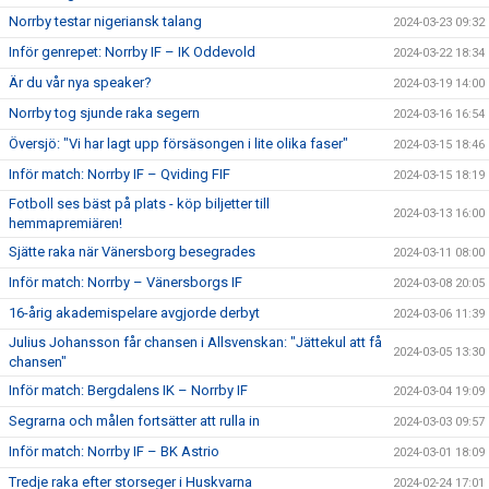
Norrby testar nigeriansk talang
2024-03-23 09:32
Inför genrepet: Norrby IF – IK Oddevold
2024-03-22 18:34
Är du vår nya speaker?
2024-03-19 14:00
Norrby tog sjunde raka segern
2024-03-16 16:54
Översjö: "Vi har lagt upp försäsongen i lite olika faser"
2024-03-15 18:46
Inför match: Norrby IF – Qviding FIF
2024-03-15 18:19
Fotboll ses bäst på plats - köp biljetter till
2024-03-13 16:00
hemmapremiären!
Sjätte raka när Vänersborg besegrades
2024-03-11 08:00
Inför match: Norrby – Vänersborgs IF
2024-03-08 20:05
16-årig akademispelare avgjorde derbyt
2024-03-06 11:39
Julius Johansson får chansen i Allsvenskan: "Jättekul att få
2024-03-05 13:30
chansen"
Inför match: Bergdalens IK – Norrby IF
2024-03-04 19:09
Segrarna och målen fortsätter att rulla in
2024-03-03 09:57
Inför match: Norrby IF – BK Astrio
2024-03-01 18:09
Tredje raka efter storseger i Huskvarna
2024-02-24 17:01