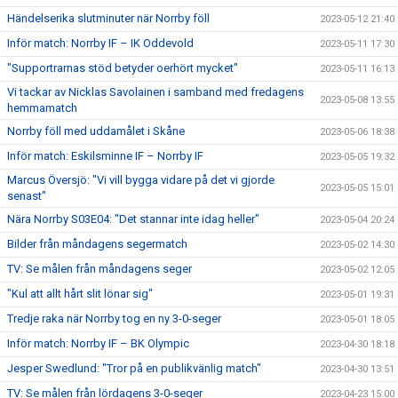
Händelserika slutminuter när Norrby föll
2023-05-12 21:40
Inför match: Norrby IF – IK Oddevold
2023-05-11 17:30
"Supportrarnas stöd betyder oerhört mycket"
2023-05-11 16:13
Vi tackar av Nicklas Savolainen i samband med fredagens
2023-05-08 13:55
hemmamatch
Norrby föll med uddamålet i Skåne
2023-05-06 18:38
Inför match: Eskilsminne IF – Norrby IF
2023-05-05 19:32
Marcus Översjö: "Vi vill bygga vidare på det vi gjorde
2023-05-05 15:01
senast"
Nära Norrby S03E04: "Det stannar inte idag heller"
2023-05-04 20:24
Bilder från måndagens segermatch
2023-05-02 14:30
TV: Se målen från måndagens seger
2023-05-02 12:05
"Kul att allt hårt slit lönar sig"
2023-05-01 19:31
Tredje raka när Norrby tog en ny 3-0-seger
2023-05-01 18:05
Inför match: Norrby IF – BK Olympic
2023-04-30 18:18
Jesper Swedlund: "Tror på en publikvänlig match"
2023-04-30 13:51
TV: Se målen från lördagens 3-0-seger
2023-04-23 15:00