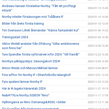
Andreas Hansen förstärker Norrby: "Fått ett proffsigt
2024-01-15 15:45
intryck"
Norrby inleder försäsongen mot Tvååkers IF
2024-01-10 14:00
Bilder från årets första träning
2024-01-10 13:29
Tim Svensson Lillvik återvänder: "Känns fantastiskt kul"
2024-01-06 14:25
Träningsstart 2024
2024-01-04 14:30
Viktor Widell ansluter från Elfsborg "Gillar ambitionerna
2023-12-30 15:40
som finns här"
Ture Spendler första nyförvärvet inför 2024: "Vill framåt"
2023-12-22 16:00
Norrbys julklappstips: Säsongskort 2024!
2023-12-04 16:00
Anton Wede och Marcus Mikhail lämnar
2023-12-04 08:07
Fina siffror för Norrby IF i Ettanfotbolls talangkoll
2023-12-01 12:23
Fyra spelare lämnar Norrby IF
2023-11-22 15:20
Här är A-lagets tränarstab 2024
2023-11-21 19:19
Na&#776;ra Norrby S03E09 "Nino"
2023-11-17 17:59
Hyllningarna av Nino Osmanagi&#263; i bilder
2023-11-12 11:28
TV: Se målen från lördagens segermatch