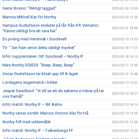
Semir Bosnic: "Riktigt taggad"
2023-02-24 13:59
Marcus Mikhail klar för Norrby
2023-02-22 15:50
Hampus Gustafsson ansluter på lån från IFK Värnamo:
2023-02-21 18:00
"Känns väldigt bra att vara här"
En poäng med mersmak i Sundsvall
2023-02-19 19:53
TV: " Ser fram emot detta väldigt mycket"
2023-02-18 17:21
Inför cuppremiären: GIF Sundsvall – Norrby IF
2023-02-18 16:15
Nära Norrby S03E03: "Beep, Beep, Beep"
2023-02-17 13:35
Oscar Gustafsson tar klivet upp till A-laget.
2023-02-16 10:48
Lördagens segermatch i bilder
2023-02-13 10:51
Jesper Swedlund: ”Vi vill se att de sakerna vi tränar på tar
2023-02-10 18:27
oss framåt”
Inför match: Norrby IF – BK Astrio
2023-02-10 18:14
Norrby värvar norskt: Marcus Victorio klar för två
2023-02-10 13:50
Norrby föll med uddamålet
2023-02-05 12:00
Inför match: Norrby IF – Falkenbergs FF
2023-02-03 19:25