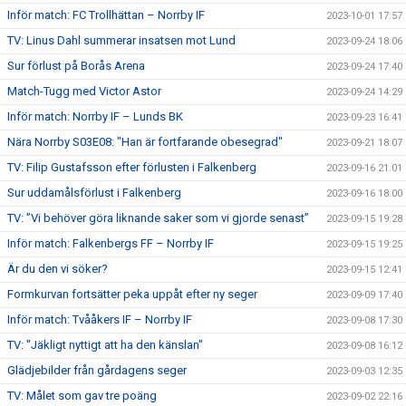
Inför match: FC Trollhättan – Norrby IF
2023-10-01 17:57
TV: Linus Dahl summerar insatsen mot Lund
2023-09-24 18:06
Sur förlust på Borås Arena
2023-09-24 17:40
Match-Tugg med Victor Astor
2023-09-24 14:29
Inför match: Norrby IF – Lunds BK
2023-09-23 16:41
Nära Norrby S03E08: "Han är fortfarande obesegrad"
2023-09-21 18:07
TV: Filip Gustafsson efter förlusten i Falkenberg
2023-09-16 21:01
Sur uddamålsförlust i Falkenberg
2023-09-16 18:00
TV: ”Vi behöver göra liknande saker som vi gjorde senast”
2023-09-15 19:28
Inför match: Falkenbergs FF – Norrby IF
2023-09-15 19:25
Är du den vi söker?
2023-09-15 12:41
Formkurvan fortsätter peka uppåt efter ny seger
2023-09-09 17:40
Inför match: Tvååkers IF – Norrby IF
2023-09-08 17:30
TV: "Jäkligt nyttigt att ha den känslan"
2023-09-08 16:12
Glädjebilder från gårdagens seger
2023-09-03 12:35
TV: Målet som gav tre poäng
2023-09-02 22:16