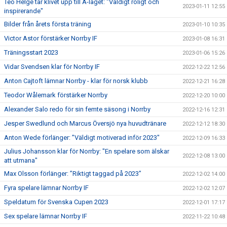
Teo Helge tar klivet upp till A-laget: "Väldigt roligt och
2023-01-11 12:55
inspirerande"
Bilder från årets första träning
2023-01-10 10:35
Victor Astor förstärker Norrby IF
2023-01-08 16:31
Träningsstart 2023
2023-01-06 15:26
Vidar Svendsen klar för Norrby IF
2022-12-22 12:56
Anton Cajtoft lämnar Norrby - klar för norsk klubb
2022-12-21 16:28
Teodor Wålemark förstärker Norrby
2022-12-20 10:00
Alexander Salo redo för sin femte säsong i Norrby
2022-12-16 12:31
Jesper Swedlund och Marcus Översjö nya huvudtränare
2022-12-12 18:30
Anton Wede förlänger: ”Väldigt motiverad inför 2023"
2022-12-09 16:33
Julius Johansson klar för Norrby: "En spelare som älskar
2022-12-08 13:00
att utmana"
Max Olsson förlänger: ”Riktigt taggad på 2023”
2022-12-02 14:00
Fyra spelare lämnar Norrby IF
2022-12-02 12:07
Speldatum för Svenska Cupen 2023
2022-12-01 17:17
Sex spelare lämnar Norrby IF
2022-11-22 10:48