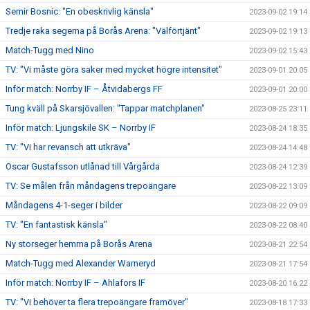
Semir Bosnic: "En obeskrivlig känsla"
2023-09-02 19:14
Tredje raka segerna på Borås Arena: "Välförtjänt"
2023-09-02 19:13
Match-Tugg med Nino
2023-09-02 15:43
TV: "Vi måste göra saker med mycket högre intensitet"
2023-09-01 20:05
Inför match: Norrby IF – Åtvidabergs FF
2023-09-01 20:00
Tung kväll på Skarsjövallen: "Tappar matchplanen"
2023-08-25 23:11
Inför match: Ljungskile SK – Norrby IF
2023-08-24 18:35
TV: "Vi har revansch att utkräva"
2023-08-24 14:48
Oscar Gustafsson utlånad till Vårgårda
2023-08-24 12:39
TV: Se målen från måndagens trepoängare
2023-08-22 13:09
Måndagens 4-1-seger i bilder
2023-08-22 09:09
TV: "En fantastisk känsla"
2023-08-22 08:40
Ny storseger hemma på Borås Arena
2023-08-21 22:54
Match-Tugg med Alexander Warneryd
2023-08-21 17:54
Inför match: Norrby IF – Ahlafors IF
2023-08-20 16:22
TV: "Vi behöver ta flera trepoängare framöver"
2023-08-18 17:33