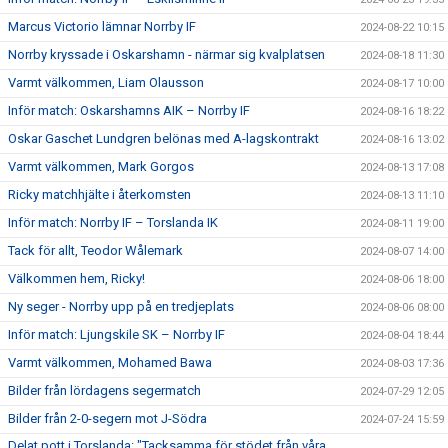
Marcus Victorio lämnar Norrby IF
2024-08-22 10:15
Norrby kryssade i Oskarshamn - närmar sig kvalplatsen
2024-08-18 11:30
Varmt välkommen, Liam Olausson
2024-08-17 10:00
Inför match: Oskarshamns AIK – Norrby IF
2024-08-16 18:22
Oskar Gaschet Lundgren belönas med A-lagskontrakt
2024-08-16 13:02
Varmt välkommen, Mark Gorgos
2024-08-13 17:08
Ricky matchhjälte i återkomsten
2024-08-13 11:10
Inför match: Norrby IF – Torslanda IK
2024-08-11 19:00
Tack för allt, Teodor Wålemark
2024-08-07 14:00
Välkommen hem, Ricky!
2024-08-06 18:00
Ny seger - Norrby upp på en tredjeplats
2024-08-06 08:00
Inför match: Ljungskile SK – Norrby IF
2024-08-04 18:44
Varmt välkommen, Mohamed Bawa
2024-08-03 17:36
Bilder från lördagens segermatch
2024-07-29 12:05
Bilder från 2-0-segern mot J-Södra
2024-07-24 15:59
Delat pott i Torslanda: "Tacksamma för stödet från våra