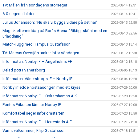
TV: Målen från söndagens storseger
2023-08-14 12:31
6-0-segern i bilder
2023-08-14 10:41
Julius Johansson: "Nu ska vi bygga vidare på det här"
2023-08-13 22:58
Magisk eftermiddag på Borås Arena: "Riktigt skönt med en
2023-08-13 22:56
urladdning"
Match-Tugg med Hampus Gustafsson
2023-08-13 15:14
TV: Marcus Översjös tankar inför söndagen
2023-08-12 15:38
Inför match: Norrby IF – Ängelholms FF
2023-08-12 15:18
Delad pott i Vänersborg
2023-08-05 18:13
Inför match: Vänersborgs IF – Norrby IF
2023-08-04 19:20
Norrby inledde höstsäsongen med ett kryss
2023-07-29 20:00
Inför match: Norrby IF – Oskarshamns AIK
2023-07-28 19:50
Pontus Eriksson lämnar Norrby IF
2023-07-27 19:00
Komfortabel seger inför omstarten
2023-07-23 15:50
Inför match: Norrby IF – Herrestads AIF
2023-07-21 21:10
Varmt välkommen, Filip Gustafsson
2023-07-18 12:51