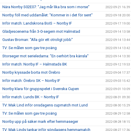
Nära Norrby S02E07: "Jag mår lika bra som i morse"
2022-09-21 16:39
Norrby föll med uddamålet: "Kommer in i det för sent"
2022-09-18 20:00
Inför match: Landskrona BoIS – Norrby IF
2022-09-17 19:00
Glädjescenerna från 3-0-segern mot Halmstad
2022-09-14 13:58
Gustav Broman: "Alla gör ett otroligt jobb"
2022-09-14 13:44
TV: Se målen som gav tre poäng
2022-09-14 13:42
Storseger mot serieledarna: "En oerhört bra känsla"
2022-09-14 13:30
Inför match: Norrby IF – Halmstads BK
2022-09-12 19:53
Norrby kryssade borta mot Örebro
2022-09-04 17:37
Inför match: Örebro SK – Norrby IF
2022-09-03 15:42
Norrby klara för gruppspelet i Svenska Cupen
2022-09-01 10:09
Inför match: Lunds BK – Norrby IF
2022-08-31 09:30
TV: Mak Lind inför onsdagens cupmatch mot Lund
2022-08-30 15:29
TV: Se målen som gav tre poäng
2022-08-29 12:58
Norrby upp på säker mark efter hemmaseger
2022-08-28 18:15
TV: Mak Linds tankar inför söndagens hemmamatch
2022-08-27 17:36