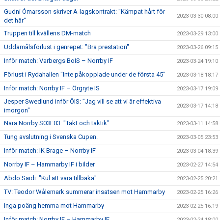
Gudni Ómarsson skriver A-lagskontrakt: "Kämpat hårt för
2023-03-30 08:00
det här"
Truppen till kvällens DM-match
2023-03-29 13:00
Uddamålsförlust i genrepet: "Bra prestation"
2023-03-26 09:15
Inför match: Varbergs BoIS – Norrby IF
2023-03-24 19:10
Förlust i Rydahallen "Inte påkopplade under de första 45"
2023-03-18 18:17
Inför match: Norrby IF – Örgryte IS
2023-03-17 19:09
Jesper Swedlund inför ÖIS: ”Jag vill se att vi är effektiva
2023-03-17 14:18
imorgon"
Nära Norrby S03E03: "Takt och taktik"
2023-03-11 14:58
Tung avslutning i Svenska Cupen.
2023-03-05 23:53
Inför match: IK Brage – Norrby IF
2023-03-04 18:39
Norrby IF – Hammarby IF i bilder
2023-02-27 14:54
Abdo Saidi: "Kul att vara tillbaka"
2023-02-25 20:21
TV: Teodor Wålemark summerar insatsen mot Hammarby
2023-02-25 16:26
Inga poäng hemma mot Hammarby
2023-02-25 16:19
Inför match: Norrby IF – Hammarby IF
2023-02-24 18:00