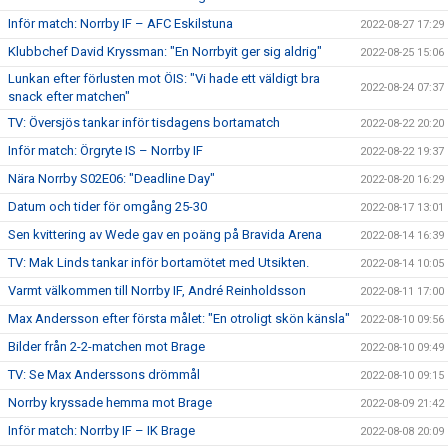
Inför match: Norrby IF – AFC Eskilstuna
2022-08-27 17:29
Klubbchef David Kryssman: "En Norrbyit ger sig aldrig"
2022-08-25 15:06
Lunkan efter förlusten mot ÖIS: "Vi hade ett väldigt bra
2022-08-24 07:37
snack efter matchen"
TV: Översjös tankar inför tisdagens bortamatch
2022-08-22 20:20
Inför match: Örgryte IS – Norrby IF
2022-08-22 19:37
Nära Norrby S02E06: "Deadline Day"
2022-08-20 16:29
Datum och tider för omgång 25-30
2022-08-17 13:01
Sen kvittering av Wede gav en poäng på Bravida Arena
2022-08-14 16:39
TV: Mak Linds tankar inför bortamötet med Utsikten.
2022-08-14 10:05
Varmt välkommen till Norrby IF, André Reinholdsson
2022-08-11 17:00
Max Andersson efter första målet: "En otroligt skön känsla"
2022-08-10 09:56
Bilder från 2-2-matchen mot Brage
2022-08-10 09:49
TV: Se Max Anderssons drömmål
2022-08-10 09:15
Norrby kryssade hemma mot Brage
2022-08-09 21:42
Inför match: Norrby IF – IK Brage
2022-08-08 20:09