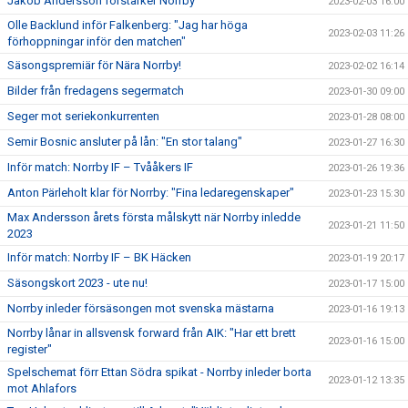
Jakob Andersson förstärker Norrby
2023-02-03 16:00
Olle Backlund inför Falkenberg: "Jag har höga
2023-02-03 11:26
förhoppningar inför den matchen"
Säsongspremiär för Nära Norrby!
2023-02-02 16:14
Bilder från fredagens segermatch
2023-01-30 09:00
Seger mot seriekonkurrenten
2023-01-28 08:00
Semir Bosnic ansluter på lån: "En stor talang"
2023-01-27 16:30
Inför match: Norrby IF – Tvååkers IF
2023-01-26 19:36
Anton Pärleholt klar för Norrby: "Fina ledaregenskaper"
2023-01-23 15:30
Max Andersson årets första målskytt när Norrby inledde
2023-01-21 11:50
2023
Inför match: Norrby IF – BK Häcken
2023-01-19 20:17
Säsongskort 2023 - ute nu!
2023-01-17 15:00
Norrby inleder försäsongen mot svenska mästarna
2023-01-16 19:13
Norrby lånar in allsvensk forward från AIK: "Har ett brett
2023-01-16 15:00
register"
Spelschemat förr Ettan Södra spikat - Norrby inleder borta
2023-01-12 13:35
mot Ahlafors