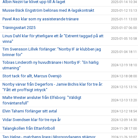
Albin Neziri tar klivet upp till A-laget
2025-01-14 10:34
Musse Bäck Engström belönas med A-lagskontrakt
2025-01-12 15:13
Pavel Aso klar som ny assisterande tränare
2025-01-11 13:03
Träningsstart 2025
2025-01-07 06:00
Linus Dahl klar för ytterligare ett år "Extremt taggad på att
2025-01-05 10:58
vinna"
Tim Svensson Lillvik förlänger: "Norrby IF är klubben jag
2025-01-04 18:11
brinner för"
Tobias Linderoth ny huvudtränare i Norrby IF: "En härlig
2024-12-19 18:10
utmaning"
Stort tack för allt, Marcus Översjö
2024-12-18 08:00
Norrby värvar från Degerfors - Jamie Bichis klar för tre år:
2024-12-15 13:16
"Fått ett proffsigt intryck"
Malte Wester ansluter från Elfsborg: "Väldigt
2024-12-13 13:20
förväntansfull"
Elvin Tahami förlänger sitt avtal
2024-12-12 18:54
Vidar Svendsen klar för tre nya år
2024-12-09 14:30
Talangkollen från Ettanfotboll
2024-11-28 17:00
Teo Helge - matchens lirare i Morgondagens stjärnor
2024-11-26 10:07