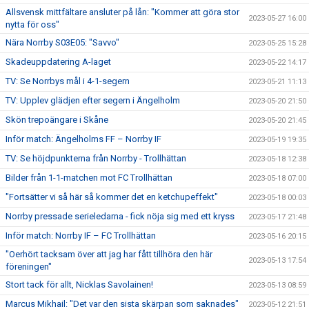
Allsvensk mittfältare ansluter på lån: "Kommer att göra stor
2023-05-27 16:00
nytta för oss"
Nära Norrby S03E05: "Savvo"
2023-05-25 15:28
Skadeuppdatering A-laget
2023-05-22 14:17
TV: Se Norrbys mål i 4-1-segern
2023-05-21 11:13
TV: Upplev glädjen efter segern i Ängelholm
2023-05-20 21:50
Skön trepoängare i Skåne
2023-05-20 21:45
Inför match: Ängelholms FF – Norrby IF
2023-05-19 19:35
TV: Se höjdpunkterna från Norrby - Trollhättan
2023-05-18 12:38
Bilder från 1-1-matchen mot FC Trollhättan
2023-05-18 07:00
"Fortsätter vi så här så kommer det en ketchupeffekt"
2023-05-18 00:03
Norrby pressade serieledarna - fick nöja sig med ett kryss
2023-05-17 21:48
Inför match: Norrby IF – FC Trollhättan
2023-05-16 20:15
"Oerhört tacksam över att jag har fått tillhöra den här
2023-05-13 17:54
föreningen"
Stort tack för allt, Nicklas Savolainen!
2023-05-13 08:59
Marcus Mikhail: "Det var den sista skärpan som saknades"
2023-05-12 21:51