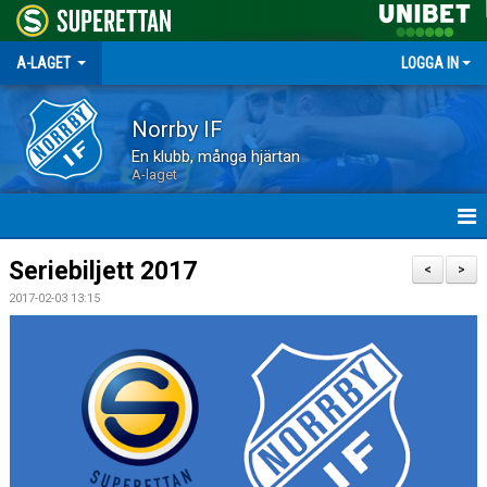
A-LAGET
LOGGA IN
Norrby IF
En klubb, många hjärtan
A-laget
HEM
Seriebiljett 2017
<
>
2017-02-03 13:15
NYHETER
MATCHER
TRUPPEN
KALENDER