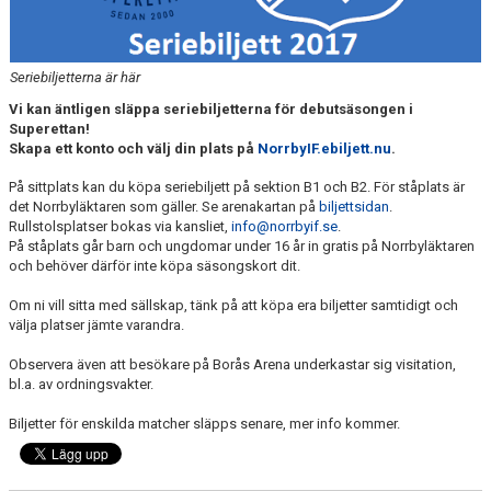
DOKUMENT
BILDARKIV
Seriebiljetterna är här
BILDER 2025
Vi kan äntligen släppa seriebiljetterna för debutsäsongen i
Superettan!
Skapa ett konto och välj din plats på
NorrbyIF.ebiljett.nu
.
TABELL ETTAN SÖDRA 2025
På sittplats kan du köpa seriebiljett på sektion B1 och B2. För ståplats är
det Norrbyläktaren som gäller. Se arenakartan på
biljettsidan
.
Rullstolsplatser bokas via kansliet,
info@norrbyif.se
.
På ståplats går barn och ungdomar under 16 år in gratis på Norrbyläktaren
och behöver därför inte köpa säsongskort dit.
Om ni vill sitta med sällskap, tänk på att köpa era biljetter samtidigt och
välja platser jämte varandra.
Observera även att besökare på Borås Arena underkastar sig visitation,
bl.a. av ordningsvakter.
Biljetter för enskilda matcher släpps senare, mer info kommer.