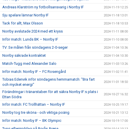
Andreas Klarström ny fotbollsansvarig i Norrby IF
2024-11-19 12:25
Sju spelare lämnar Norrby IF
2024-11-18 13:01
Tack för allt, Max Olsson
2024-11-18 10:53
Norrby avslutade 2024 med ett kryss
2024-11-11 08:00
Inför match: Lunds BK – Norrby IF
2024-11-10 08:00
TV: Se målen från söndagens 2-0-seger
2024-11-04 10:36
Norrby säkrade kontraktet
2024-11-04 10:30
Match-Tugg med Alexander Salo
2024-11-03 13:26
Inför match: Norrby IF – FC Rosengård
2024-11-02 11:41
Tobias Edenvik inför söndagens hemmamatch: "Bra fart
2024-11-01 18:50
och mycket energi"
Förändringar i tränarstaben för att säkra Norrby IF:s plats i
2024-10-27 16:32
Ettan Södra
Inför match: FC Trollhättan – Norrby IF
2024-10-25 19:17
Norrby tog tre sköna - och viktiga poäng
2024-10-21 13:12
Inför match: Norrby IF – BK Olympic
2024-10-19 17:00
Tung eftermiddag på Borås Arena
2024-10-14 10:13