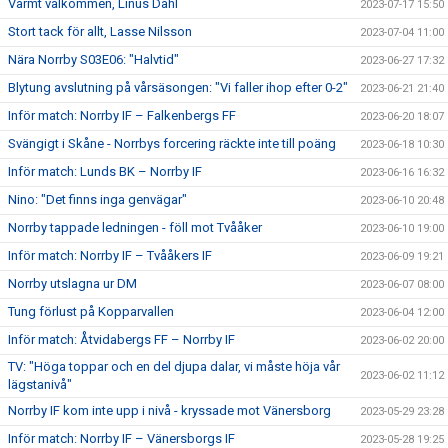
Varmt välkommen, Linus Dahl
2023-07-17 15:50
Stort tack för allt, Lasse Nilsson
2023-07-04 11:00
Nära Norrby S03E06: "Halvtid"
2023-06-27 17:32
Blytung avslutning på vårsäsongen: "Vi faller ihop efter 0-2"
2023-06-21 21:40
Inför match: Norrby IF – Falkenbergs FF
2023-06-20 18:07
Svängigt i Skåne - Norrbys forcering räckte inte till poäng
2023-06-18 10:30
Inför match: Lunds BK – Norrby IF
2023-06-16 16:32
Nino: "Det finns inga genvägar"
2023-06-10 20:48
Norrby tappade ledningen - föll mot Tvååker
2023-06-10 19:00
Inför match: Norrby IF – Tvååkers IF
2023-06-09 19:21
Norrby utslagna ur DM
2023-06-07 08:00
Tung förlust på Kopparvallen
2023-06-04 12:00
Inför match: Åtvidabergs FF – Norrby IF
2023-06-02 20:00
TV: "Höga toppar och en del djupa dalar, vi måste höja vår
2023-06-02 11:12
lägstanivå"
Norrby IF kom inte upp i nivå - kryssade mot Vänersborg
2023-05-29 23:28
Inför match: Norrby IF – Vänersborgs IF
2023-05-28 19:25