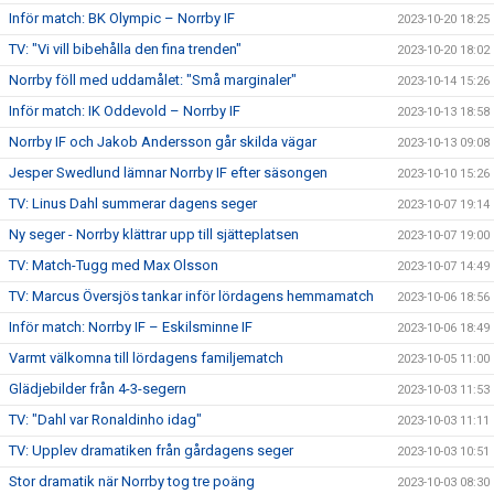
Inför match: BK Olympic – Norrby IF
2023-10-20 18:25
TV: "Vi vill bibehålla den fina trenden"
2023-10-20 18:02
Norrby föll med uddamålet: "Små marginaler"
2023-10-14 15:26
Inför match: IK Oddevold – Norrby IF
2023-10-13 18:58
Norrby IF och Jakob Andersson går skilda vägar
2023-10-13 09:08
Jesper Swedlund lämnar Norrby IF efter säsongen
2023-10-10 15:26
TV: Linus Dahl summerar dagens seger
2023-10-07 19:14
Ny seger - Norrby klättrar upp till sjätteplatsen
2023-10-07 19:00
TV: Match-Tugg med Max Olsson
2023-10-07 14:49
TV: Marcus Översjös tankar inför lördagens hemmamatch
2023-10-06 18:56
Inför match: Norrby IF – Eskilsminne IF
2023-10-06 18:49
Varmt välkomna till lördagens familjematch
2023-10-05 11:00
Glädjebilder från 4-3-segern
2023-10-03 11:53
TV: "Dahl var Ronaldinho idag"
2023-10-03 11:11
TV: Upplev dramatiken från gårdagens seger
2023-10-03 10:51
Stor dramatik när Norrby tog tre poäng
2023-10-03 08:30