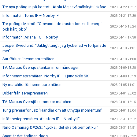
Tre nya poäng in på kontot - Atola Meja tvåmålskytt i skåne
2023-04-22 18:17
Inför match: Torns IF – Norrby IF
2023-04-21 17:30
Tre poäng i Malmö: "Omvandlade frustrationen till energi
2023-04-15 18:24
och hårt jobb"
Inför match: Ariana FC – Norrby IF
2023-04-14 17:30
Jesper Swedlund: "Jäkligt tungt, jag tycker att vi förtjänade
2023-04-10 21:01
mer"
Sur förlust i hemmapremiären
2023-04-10 21:00
TV: Marcus Översjös tankar inför måndagen
2023-04-09 18:28
Inför hemmapremiären: Norrby IF – Ljungskile SK
2023-04-09 18:19
Ny matchtid för hemmapremiären
2023-04-05 11:01
Bilder från seriepremiären
2023-04-01 23:02
TV: Marcus Översjö summerar matchen
2023-04-01 18:15
Tung premiärförlust: "Handlar om att utnyttja momentum"
2023-04-01 18:04
Inför seriepremiären: Ahlafors IF – Norrby IF
2023-03-31 18:12
Nino Osmanagi&#263;: "Lycka!, det ska bli oerhört kul"
2023-03-31 14:51
Snart är det äntligen dags!
2023-03-30 20:22