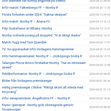
Stor dramatik när Norrby avgjorde på övertid
2024-04-22 08:00
Inför match: Falkenbergs FF – Norrby IF
2024-04-20 17:30
Första förlusten under 2024: "Saknar skärpan"
2024-04-15 09:43
Inför match: Norrby IF – Ariana FC
2024-04-13 16:12
Filip Gustafsson är tillbaka i Norrby
2024-04-13 13:31
Norrby ordnade poäng på stopptid: "Vi är riktigt starka"
2024-04-06 16:41
Match-Tugg med Ture Spendler
2024-04-06 11:47
TV: Se uppsnacket inför lördagens hemmapremiär
2024-04-05 19:47
Inför hemmapremiären: Norrby IF – Jönköpings Södra IF
2024-04-05 19:15
Talangen Prince Amos förstärker Norrby: "Har en intressant
2024-04-04 12:58
speed"
Publikinformation: Norrby IF – Jönköpings Södra IF
2024-04-04 08:00
Bilder från lördagens premiärseger
2024-04-01 06:34
Härlig premiärseger i Skåne: "Riktigt skönt att inleda med
2024-04-01 01:15
tre poäng"
Inför seriepremiären: Ängelholms FF – Norrby IF
2024-03-30 18:40
Kryss i genrepet - Norrby gick obesegrade genom
2024-03-24 08:00
försäsongen