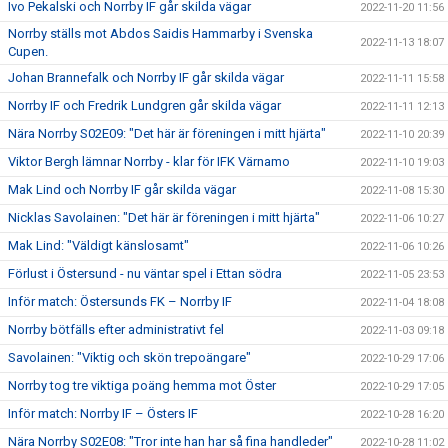
Ivo Pekalski och Norrby IF går skilda vägar
2022-11-20 11:56
Norrby ställs mot Abdos Saidis Hammarby i Svenska
2022-11-13 18:07
Cupen.
Johan Brannefalk och Norrby IF går skilda vägar
2022-11-11 15:58
Norrby IF och Fredrik Lundgren går skilda vägar
2022-11-11 12:13
Nära Norrby S02E09: "Det här är föreningen i mitt hjärta"
2022-11-10 20:39
Viktor Bergh lämnar Norrby - klar för IFK Värnamo
2022-11-10 19:03
Mak Lind och Norrby IF går skilda vägar
2022-11-08 15:30
Nicklas Savolainen: "Det här är föreningen i mitt hjärta"
2022-11-06 10:27
Mak Lind: "Väldigt känslosamt"
2022-11-06 10:26
Förlust i Östersund - nu väntar spel i Ettan södra
2022-11-05 23:53
Inför match: Östersunds FK – Norrby IF
2022-11-04 18:08
Norrby bötfälls efter administrativt fel
2022-11-03 09:18
Savolainen: "Viktig och skön trepoängare"
2022-10-29 17:06
Norrby tog tre viktiga poäng hemma mot Öster
2022-10-29 17:05
Inför match: Norrby IF – Östers IF
2022-10-28 16:20
Nära Norrby S02E08: "Tror inte han har så fina handleder"
2022-10-28 11:02