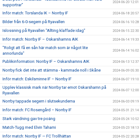
2024-06-20 12:01
supportrar"
Inför match: Torslanda IK – Norrby IF
2024-06-18 20:57
Bilder från 6-0-segern på Ryavallen
2024-06-16 10:28
Islossning på Ryavallen "Allting klaffade idag"
2024-06-15 22:30
Inför match: Norrby IF – Oskarshamns AIK
2024-06-14 19:33
"Roligt att få en sån här match som är något lite
2024-06-14 16:02
annorlunda"
Publikinformation: Norrby IF – Oskarshamns AIK
2024-06-13 12:37
Norrby fick det inte att stämma - kammade noll i Skåne
2024-06-09 05:30
Inför match: Eskilsminne IF – Norrby IF
2024-06-07 19:10
Upplev klassisk mark när Norrby tar emot Oskarshamn på
2024-06-07 12:00
Ryavallen
Norrby tappade segern i slutsekunderna
2024-06-03 09:19
Inför match: FC Rosengård – Norrby IF
2024-05-31 21:14
Stark vändning gav tre poäng
2024-05-24 10:52
Match-Tugg med Elvin Tahami
2024-05-23 18:13
Inför match: Norrby IF — FC Trollhättan
2024-05-22 20:28