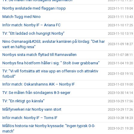
2023-11-12 11:27
Norrby avslutade med flaggan i topp
2023-11-11 19:04
Match-Tugg med Nino
2023-11-11 13:43
Inför match: Norrby IF – Ariana FC
2023-11-10 17:25
TV: ”Ett laddad och hungrigt Norrby”
2023-11-10 13:19
Nino Osmanagi&#263; avslutar karriären på lördag: "Det har
2023-11-09 18:27
varit en häftig resa"
Norrbys sista match flyttad till Ramnavallen
2023-11-07 08:11
Norrbys fina höstform håller i sig: " Stolt över grabbarna"
2023-11-04 19:20
TV: ”Vi vill fortsätta att visa upp en offensiv och attraktiv
2023-11-03 19:15
fotboll”
Inför match: Oskarshamns AIK – Norrby IF
2023-11-03 19:00
TV: Se målen från söndagens 8-3-seger
2023-10-30 14:14
TV: "En riktigt go känsla"
2023-10-29 17:56
Målfyrverkeri när Norrby vann stort
2023-10-29 17:26
Inför match: Norrby IF – Torns IF
2023-10-28 18:23
Mållös historia när Norrby kryssade: "Ingen typisk 0-0-
2023-10-21 19:20
match"