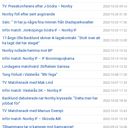
TV: Presskonferens efter J-Södra – Norrby
2022-10-25 09:16
Norrby föll efter sent avgörande
2022-10-24 21:35
Salo: " Vi har ju några fina minnen från Stadsparksvallen
2022-10-23 17:36
Inför match: Jönköpings Södra IF – Norrby IF
2022-10-23 17:22
17-årige Olle Backlund skriver A-lagskontrakt: "Stolt över att
2022-10-20 15:00
ha tagit det här steget"
Norrby nollade hemma mot BP
2022-10-15 15:52
Inför match: Norrby IF – IF Brommapojkarna
2022-10-14 19:04
Lördagens matchvärd: Stiftelsen Garissa
2022-10-14 13:32
Tung förlust i Västerås: "Blir fega"
2022-10-08 17:20
TV: Matchsnack med Mak Lind
2022-10-07 17:24
Inför match: Västerås SK – Norrby IF
2022-10-07 17:10
Backlund debuterade när Norrby kryssade: "Detta man har
2022-10-02 18:50
jobbat för"
TV: Matchsnack med Marcus Översjö
2022-10-01 15:42
Inför match: Norrby IF – Skövde AIK
2022-10-01 15:29
Tillsammans tar vi kampen mot barncancer!
2022-09-22 16:00