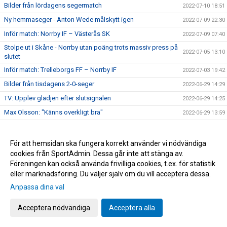
Bilder från lördagens segermatch
2022-07-10 18:51
Ny hemmaseger - Anton Wede målskytt igen
2022-07-09 22:30
Inför match: Norrby IF – Västerås SK
2022-07-09 07:40
Stolpe ut i Skåne - Norrby utan poäng trots massiv press på
2022-07-05 13:10
slutet
Inför match: Trelleborgs FF – Norrby IF
2022-07-03 19:42
Bilder från tisdagens 2-0-seger
2022-06-29 14:29
TV: Upplev glädjen efter slutsignalen
2022-06-29 14:25
Max Olsson: "Känns overkligt bra"
2022-06-29 13:59
TV: Se målen som gav tre poäng
2022-06-29 13:43
Skön seger i omstarten: "Skönt att starta på bästa sätt"
2022-06-29 13:40
För att hemsidan ska fungera korrekt använder vi nödvändiga
cookies från SportAdmin. Dessa går inte att stänga av.
Inför match: Norrby IF – Östersunds FK
2022-06-27 19:32
Föreningen kan också använda frivilliga cookies, t.ex. för statistik
U21: Uddamålsförlust hemma mot Utsikten
2022-06-21 11:03
eller marknadsföring. Du väljer själv om du vill acceptera dessa.
Nära Norrby S02E05: "#23"
2022-06-17 13:39
Anpassa dina val
Melvin Andersson och Norrby IF går skilda vägar
2022-06-16 17:59
Acceptera nödvändiga
Acceptera alla
Norrby inledde lägret med ett kryss mot Varberg
2022-06-16 16:56
Anton Cajtoft förlänger med Norrby: "Trivs väldigt bra här"
2022-06-15 17:00