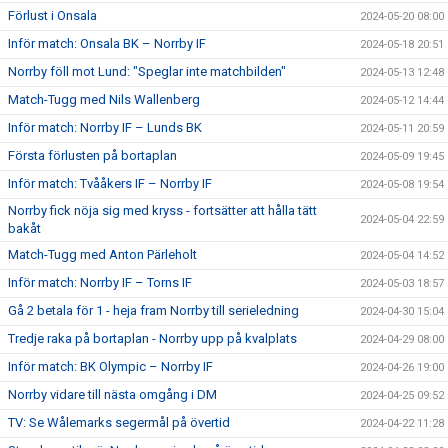
Förlust i Onsala
2024-05-20 08:00
Inför match: Onsala BK – Norrby IF
2024-05-18 20:51
Norrby föll mot Lund: "Speglar inte matchbilden"
2024-05-13 12:48
Match-Tugg med Nils Wallenberg
2024-05-12 14:44
Inför match: Norrby IF – Lunds BK
2024-05-11 20:59
Första förlusten på bortaplan
2024-05-09 19:45
Inför match: Tvååkers IF – Norrby IF
2024-05-08 19:54
Norrby fick nöja sig med kryss - fortsätter att hålla tätt
2024-05-04 22:59
bakåt
Match-Tugg med Anton Pärleholt
2024-05-04 14:52
Inför match: Norrby IF – Torns IF
2024-05-03 18:57
Gå 2 betala för 1 - heja fram Norrby till serieledning
2024-04-30 15:04
Tredje raka på bortaplan - Norrby upp på kvalplats
2024-04-29 08:00
Inför match: BK Olympic – Norrby IF
2024-04-26 19:00
Norrby vidare till nästa omgång i DM
2024-04-25 09:52
TV: Se Wålemarks segermål på övertid
2024-04-22 11:28