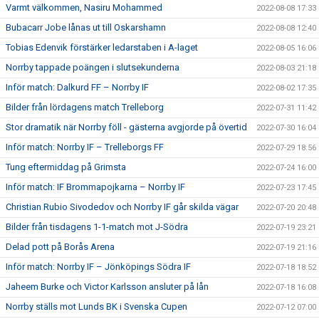
Varmt välkommen, Nasiru Mohammed
2022-08-08 17:33
Bubacarr Jobe lånas ut till Oskarshamn
2022-08-08 12:40
Tobias Edenvik förstärker ledarstaben i A-laget
2022-08-05 16:06
Norrby tappade poängen i slutsekunderna
2022-08-03 21:18
Inför match: Dalkurd FF – Norrby IF
2022-08-02 17:35
Bilder från lördagens match Trelleborg
2022-07-31 11:42
Stor dramatik när Norrby föll - gästerna avgjorde på övertid
2022-07-30 16:04
Inför match: Norrby IF – Trelleborgs FF
2022-07-29 18:56
Tung eftermiddag på Grimsta
2022-07-24 16:00
Inför match: IF Brommapojkarna – Norrby IF
2022-07-23 17:45
Christian Rubio Sivodedov och Norrby IF går skilda vägar
2022-07-20 20:48
Bilder från tisdagens 1-1-match mot J-Södra
2022-07-19 23:21
Delad pott på Borås Arena
2022-07-19 21:16
Inför match: Norrby IF – Jönköpings Södra IF
2022-07-18 18:52
Jaheem Burke och Victor Karlsson ansluter på lån
2022-07-18 16:08
Norrby ställs mot Lunds BK i Svenska Cupen
2022-07-12 07:00