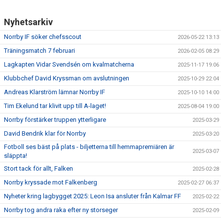
Nyhetsarkiv
Norrby IF söker chefsscout
2026-05-22 13:13
Träningsmatch 7 februari
2026-02-05 08:29
Lagkapten Vidar Svendsén om kvalmatcherna
2025-11-17 19:06
Klubbchef David Kryssman om avslutningen
2025-10-29 22:04
Andreas Klarström lämnar Norrby IF
2025-10-10 14:00
Tim Ekelund tar klivit upp till A-laget!
2025-08-04 19:00
Norrby förstärker truppen ytterligare
2025-03-29
David Bendrik klar för Norrby
2025-03-20
Fotboll ses bäst på plats - biljetterna till hemmapremiären är
2025-03-07
släppta!
Stort tack för allt, Falken
2025-02-28
Norrby kryssade mot Falkenberg
2025-02-27 06:37
Nyheter kring lagbygget 2025: Leon Isa ansluter från Kalmar FF
2025-02-22
Norrby tog andra raka efter ny storseger
2025-02-09