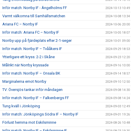
Inför match: Norrby IF - Ängelholms FF
2024-10-13 10:49
Varmt välkomna till Samhällsmatchen
2024-10-08 13:34
Ariana FC – Norrby IF
2024-10-06 20:00
Inför match: Ariana FC – Norrby IF
2024-10-05 18:07
Norrby upp på fjärdeplats efter 2-1-seger
2024-10-01 09:00
Inför match: Norrby IF – Tvååkers IF
2024-09-29 18:53
Ytterligare ett kryss: 2-2 i Skåne
2024-09-23 12:20
Målrikt när Norrby kryssade
2024-09-16 10:00
Inför match: Norrby IF – Onsala BK
2024-09-14 18:57
Marginalerna emot Norrby
2024-09-10 12:50
TV: Översjös tankar inför måndagen
2024-09-08 14:30
Inför match: Norrby IF – Falkenbergs FF
2024-09-08 14:24
Tung kväll i Jönköping
2024-09-03 12:49
Inför match: Jönköpings Södra IF – Norrby IF
2024-09-01 19:26
Förlust hemma mot Eskilsminne
2024-08-26 10:48
Inför match: Norrby IF – Eskilsminne IF
2024-08-23 19:35