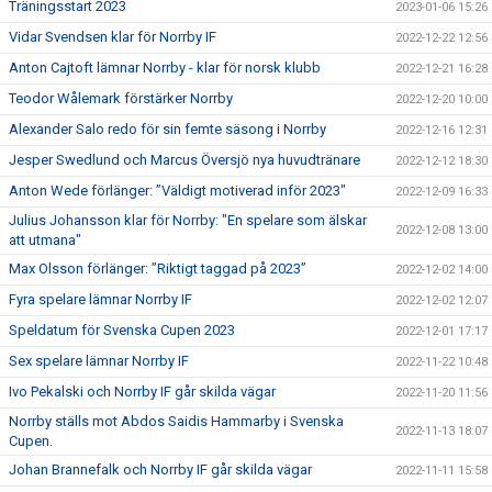
Träningsstart 2023
2023-01-06 15:26
Vidar Svendsen klar för Norrby IF
2022-12-22 12:56
Anton Cajtoft lämnar Norrby - klar för norsk klubb
2022-12-21 16:28
Teodor Wålemark förstärker Norrby
2022-12-20 10:00
Alexander Salo redo för sin femte säsong i Norrby
2022-12-16 12:31
Jesper Swedlund och Marcus Översjö nya huvudtränare
2022-12-12 18:30
Anton Wede förlänger: ”Väldigt motiverad inför 2023"
2022-12-09 16:33
Julius Johansson klar för Norrby: "En spelare som älskar
2022-12-08 13:00
att utmana"
Max Olsson förlänger: ”Riktigt taggad på 2023”
2022-12-02 14:00
Fyra spelare lämnar Norrby IF
2022-12-02 12:07
Speldatum för Svenska Cupen 2023
2022-12-01 17:17
Sex spelare lämnar Norrby IF
2022-11-22 10:48
Ivo Pekalski och Norrby IF går skilda vägar
2022-11-20 11:56
Norrby ställs mot Abdos Saidis Hammarby i Svenska
2022-11-13 18:07
Cupen.
Johan Brannefalk och Norrby IF går skilda vägar
2022-11-11 15:58