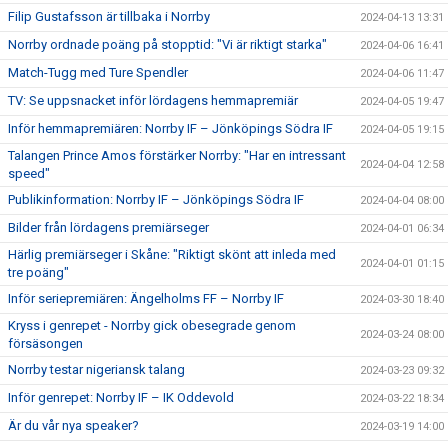
Filip Gustafsson är tillbaka i Norrby
2024-04-13 13:31
Norrby ordnade poäng på stopptid: "Vi är riktigt starka"
2024-04-06 16:41
Match-Tugg med Ture Spendler
2024-04-06 11:47
TV: Se uppsnacket inför lördagens hemmapremiär
2024-04-05 19:47
Inför hemmapremiären: Norrby IF – Jönköpings Södra IF
2024-04-05 19:15
Talangen Prince Amos förstärker Norrby: "Har en intressant
2024-04-04 12:58
speed"
Publikinformation: Norrby IF – Jönköpings Södra IF
2024-04-04 08:00
Bilder från lördagens premiärseger
2024-04-01 06:34
Härlig premiärseger i Skåne: "Riktigt skönt att inleda med
2024-04-01 01:15
tre poäng"
Inför seriepremiären: Ängelholms FF – Norrby IF
2024-03-30 18:40
Kryss i genrepet - Norrby gick obesegrade genom
2024-03-24 08:00
försäsongen
Norrby testar nigeriansk talang
2024-03-23 09:32
Inför genrepet: Norrby IF – IK Oddevold
2024-03-22 18:34
Är du vår nya speaker?
2024-03-19 14:00