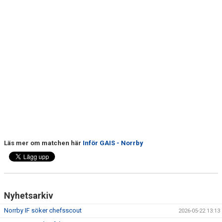
DOKUMENT
BILDARKIV
BILDER 2025
TABELL ETTAN SÖDRA 2025
Läs mer om matchen här
Inför GAIS - Norrby
Nyhetsarkiv
Norrby IF söker chefsscout
2026-05-22 13:13