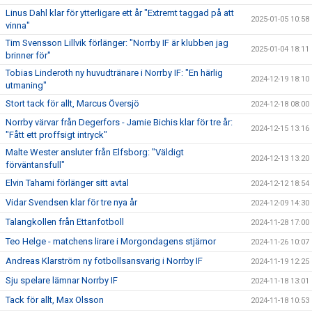
Linus Dahl klar för ytterligare ett år "Extremt taggad på att
2025-01-05 10:58
vinna"
Tim Svensson Lillvik förlänger: "Norrby IF är klubben jag
2025-01-04 18:11
brinner för"
Tobias Linderoth ny huvudtränare i Norrby IF: "En härlig
2024-12-19 18:10
utmaning"
Stort tack för allt, Marcus Översjö
2024-12-18 08:00
Norrby värvar från Degerfors - Jamie Bichis klar för tre år:
2024-12-15 13:16
"Fått ett proffsigt intryck"
Malte Wester ansluter från Elfsborg: "Väldigt
2024-12-13 13:20
förväntansfull"
Elvin Tahami förlänger sitt avtal
2024-12-12 18:54
Vidar Svendsen klar för tre nya år
2024-12-09 14:30
Talangkollen från Ettanfotboll
2024-11-28 17:00
Teo Helge - matchens lirare i Morgondagens stjärnor
2024-11-26 10:07
Andreas Klarström ny fotbollsansvarig i Norrby IF
2024-11-19 12:25
Sju spelare lämnar Norrby IF
2024-11-18 13:01
Tack för allt, Max Olsson
2024-11-18 10:53