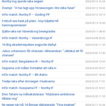
Norrby tog sjunde raka segern
2024-03-16 16:54
Översjö: "Vi har lagt upp försäsongen i lite olika faser"
2024-03-15 18:46
Inför match: Norrby IF – Qviding FIF
2024-03-15 18:19
Fotboll ses bäst på plats - köp biljetter till
2024-03-13 16:00
hemmapremiären!
Sjätte raka när Vänersborg besegrades
2024-03-11 08:00
Inför match: Norrby – Vänersborgs IF
2024-03-08 20:05
16-årig akademispelare avgjorde derbyt
2024-03-06 11:39
Julius Johansson får chansen i Allsvenskan: "Jättekul att få
2024-03-05 13:30
chansen"
Inför match: Bergdalens IK – Norrby IF
2024-03-04 19:09
Segrarna och målen fortsätter att rulla in
2024-03-03 09:57
Inför match: Norrby IF – BK Astrio
2024-03-01 18:09
Tredje raka efter storseger i Huskvarna
2024-02-24 17:01
Inför match: Husqvarna FF – Norrby IF
2024-02-23 18:51
Elvin Tahami ny målvakstränare: "Klubbens ambitioner
2024-02-20 11:53
tilltalar mig"
Ny seger när två 14-åringar debuterade: "Fina insatser"
2024-02-17 16:34