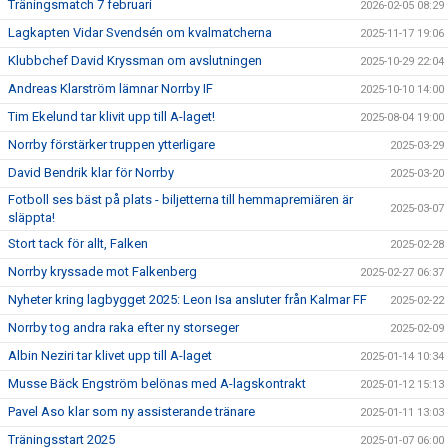
Träningsmatch 7 februari
2026-02-05 08:29
Lagkapten Vidar Svendsén om kvalmatcherna
2025-11-17 19:06
Klubbchef David Kryssman om avslutningen
2025-10-29 22:04
Andreas Klarström lämnar Norrby IF
2025-10-10 14:00
Tim Ekelund tar klivit upp till A-laget!
2025-08-04 19:00
Norrby förstärker truppen ytterligare
2025-03-29
David Bendrik klar för Norrby
2025-03-20
Fotboll ses bäst på plats - biljetterna till hemmapremiären är
2025-03-07
släppta!
Stort tack för allt, Falken
2025-02-28
Norrby kryssade mot Falkenberg
2025-02-27 06:37
Nyheter kring lagbygget 2025: Leon Isa ansluter från Kalmar FF
2025-02-22
Norrby tog andra raka efter ny storseger
2025-02-09
Albin Neziri tar klivet upp till A-laget
2025-01-14 10:34
Musse Bäck Engström belönas med A-lagskontrakt
2025-01-12 15:13
Pavel Aso klar som ny assisterande tränare
2025-01-11 13:03
Träningsstart 2025
2025-01-07 06:00