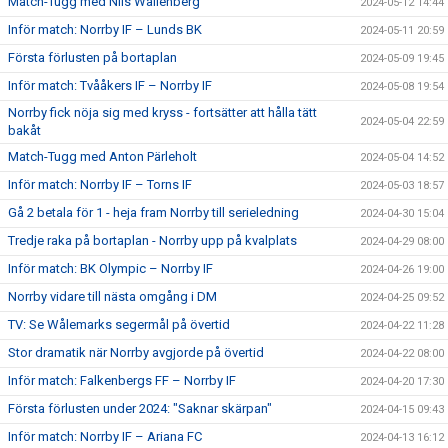
Match-Tugg med Nils Wallenberg
2024-05-12 14:44
Inför match: Norrby IF – Lunds BK
2024-05-11 20:59
Första förlusten på bortaplan
2024-05-09 19:45
Inför match: Tvååkers IF – Norrby IF
2024-05-08 19:54
Norrby fick nöja sig med kryss - fortsätter att hålla tätt
2024-05-04 22:59
bakåt
Match-Tugg med Anton Pärleholt
2024-05-04 14:52
Inför match: Norrby IF – Torns IF
2024-05-03 18:57
Gå 2 betala för 1 - heja fram Norrby till serieledning
2024-04-30 15:04
Tredje raka på bortaplan - Norrby upp på kvalplats
2024-04-29 08:00
Inför match: BK Olympic – Norrby IF
2024-04-26 19:00
Norrby vidare till nästa omgång i DM
2024-04-25 09:52
TV: Se Wålemarks segermål på övertid
2024-04-22 11:28
Stor dramatik när Norrby avgjorde på övertid
2024-04-22 08:00
Inför match: Falkenbergs FF – Norrby IF
2024-04-20 17:30
Första förlusten under 2024: "Saknar skärpan"
2024-04-15 09:43
Inför match: Norrby IF – Ariana FC
2024-04-13 16:12