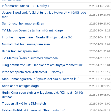
Inför match: Ariana FC – Norrby IF
2023-04-14 17:30
Jesper Swedlund: "Jäkligt tungt, jag tycker att vi förtjänade
2023-04-10 21:01
mer"
Sur förlust i hemmapremiären
2023-04-10 21:00
TV: Marcus Översjös tankar inför måndagen
2023-04-09 18:28
Inför hemmapremiären: Norrby IF – Ljungskile SK
2023-04-09 18:19
Ny matchtid för hemmapremiären
2023-04-05 11:01
Bilder från seriepremiären
2023-04-01 23:02
TV: Marcus Översjö summerar matchen
2023-04-01 18:15
Tung premiärförlust: "Handlar om att utnyttja momentum"
2023-04-01 18:04
Inför seriepremiären: Ahlafors IF – Norrby IF
2023-03-31 18:12
Nino Osmanagi&#263;: "Lycka!, det ska bli oerhört kul"
2023-03-31 14:51
Snart är det äntligen dags!
2023-03-30 20:22
Gudni Ómarsson skriver A-lagskontrakt: "Kämpat hårt för
2023-03-30 08:00
det här"
Truppen till kvällens DM-match
2023-03-29 13:00
Uddamålsförlust i genrepet: "Bra prestation"
2023-03-26 09:15