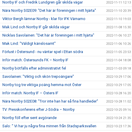
Norrby IF och Fredrik Lundgren går skilda vägar
2022-11-11 12:13
Nära Norrby S02E09: "Det här är föreningen i mitt hjärta"
2022-11-10 20:39
Viktor Bergh lämnar Norrby - klar för IFK Värnamo
2022-11-10 19:03
Mak Lind och Norrby IF går skilda vägar
2022-11-08 15:30
Nicklas Savolainen: "Det här är föreningen i mitt hjärta"
2022-11-06 10:27
Mak Lind: "Väldigt känslosamt"
2022-11-06 10:26
Förlust i Östersund - nu väntar spel i Ettan södra
2022-11-05 23:53
Inför match: Östersunds FK – Norrby IF
2022-11-04 18:08
Norrby bötfälls efter administrativt fel
2022-11-03 09:18
Savolainen: "Viktig och skön trepoängare"
2022-10-29 17:06
Norrby tog tre viktiga poäng hemma mot Öster
2022-10-29 17:05
Inför match: Norrby IF – Östers IF
2022-10-28 16:20
Nära Norrby S02E08: "Tror inte han har så fina handleder"
2022-10-28 11:02
TV: Presskonferens efter J-Södra – Norrby
2022-10-25 09:16
Norrby föll efter sent avgörande
2022-10-24 21:35
Salo: " Vi har ju några fina minnen från Stadsparksvallen
2022-10-23 17:36