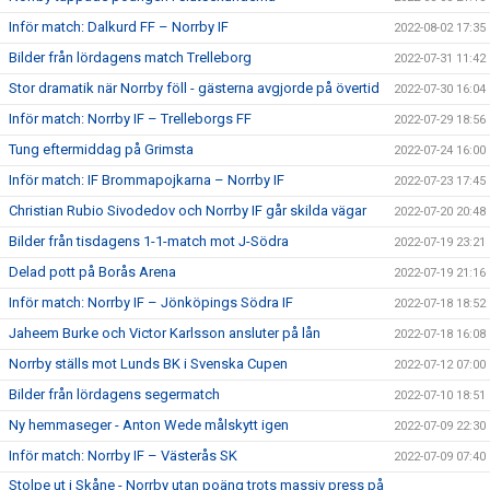
Inför match: Dalkurd FF – Norrby IF
2022-08-02 17:35
Bilder från lördagens match Trelleborg
2022-07-31 11:42
Stor dramatik när Norrby föll - gästerna avgjorde på övertid
2022-07-30 16:04
Inför match: Norrby IF – Trelleborgs FF
2022-07-29 18:56
Tung eftermiddag på Grimsta
2022-07-24 16:00
Inför match: IF Brommapojkarna – Norrby IF
2022-07-23 17:45
Christian Rubio Sivodedov och Norrby IF går skilda vägar
2022-07-20 20:48
Bilder från tisdagens 1-1-match mot J-Södra
2022-07-19 23:21
Delad pott på Borås Arena
2022-07-19 21:16
Inför match: Norrby IF – Jönköpings Södra IF
2022-07-18 18:52
Jaheem Burke och Victor Karlsson ansluter på lån
2022-07-18 16:08
Norrby ställs mot Lunds BK i Svenska Cupen
2022-07-12 07:00
Bilder från lördagens segermatch
2022-07-10 18:51
Ny hemmaseger - Anton Wede målskytt igen
2022-07-09 22:30
Inför match: Norrby IF – Västerås SK
2022-07-09 07:40
Stolpe ut i Skåne - Norrby utan poäng trots massiv press på