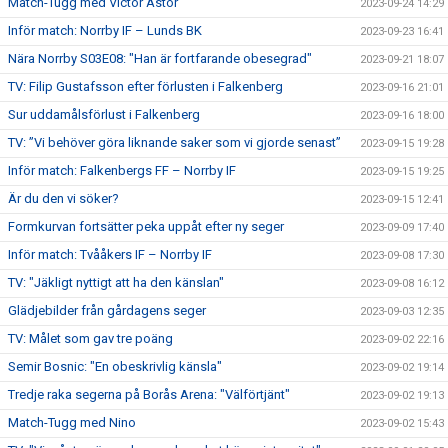
Match-Tugg med Victor Astor
2023-09-24 14:29
Inför match: Norrby IF – Lunds BK
2023-09-23 16:41
Nära Norrby S03E08: "Han är fortfarande obesegrad"
2023-09-21 18:07
TV: Filip Gustafsson efter förlusten i Falkenberg
2023-09-16 21:01
Sur uddamålsförlust i Falkenberg
2023-09-16 18:00
TV: ”Vi behöver göra liknande saker som vi gjorde senast”
2023-09-15 19:28
Inför match: Falkenbergs FF – Norrby IF
2023-09-15 19:25
Är du den vi söker?
2023-09-15 12:41
Formkurvan fortsätter peka uppåt efter ny seger
2023-09-09 17:40
Inför match: Tvååkers IF – Norrby IF
2023-09-08 17:30
TV: "Jäkligt nyttigt att ha den känslan"
2023-09-08 16:12
Glädjebilder från gårdagens seger
2023-09-03 12:35
TV: Målet som gav tre poäng
2023-09-02 22:16
Semir Bosnic: "En obeskrivlig känsla"
2023-09-02 19:14
Tredje raka segerna på Borås Arena: "Välförtjänt"
2023-09-02 19:13
Match-Tugg med Nino
2023-09-02 15:43