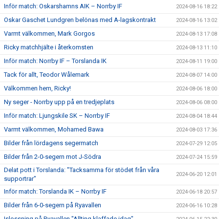
Inför match: Oskarshamns AIK – Norrby IF
2024-08-16 18:22
Oskar Gaschet Lundgren belönas med A-lagskontrakt
2024-08-16 13:02
Varmt välkommen, Mark Gorgos
2024-08-13 17:08
Ricky matchhjälte i återkomsten
2024-08-13 11:10
Inför match: Norrby IF – Torslanda IK
2024-08-11 19:00
Tack för allt, Teodor Wålemark
2024-08-07 14:00
Välkommen hem, Ricky!
2024-08-06 18:00
Ny seger - Norrby upp på en tredjeplats
2024-08-06 08:00
Inför match: Ljungskile SK – Norrby IF
2024-08-04 18:44
Varmt välkommen, Mohamed Bawa
2024-08-03 17:36
Bilder från lördagens segermatch
2024-07-29 12:05
Bilder från 2-0-segern mot J-Södra
2024-07-24 15:59
Delat pott i Torslanda: "Tacksamma för stödet från våra
2024-06-20 12:01
supportrar"
Inför match: Torslanda IK – Norrby IF
2024-06-18 20:57
Bilder från 6-0-segern på Ryavallen
2024-06-16 10:28
Islossning på Ryavallen "Allting klaffade idag"