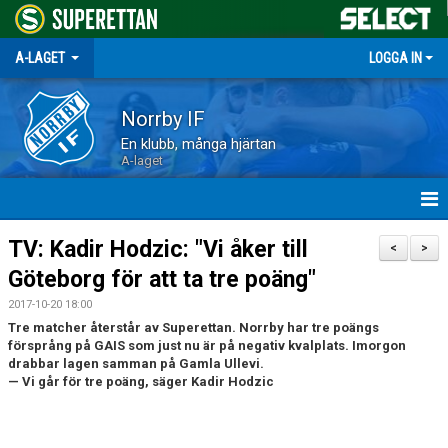
A-LAGET
LOGGA IN
Norrby IF
En klubb, många hjärtan
A-laget
HEM
TV: Kadir Hodzic: "Vi åker till
<
>
Göteborg för att ta tre poäng"
NYHETER
2017-10-20 18:00
MATCHER
Tre matcher återstår av Superettan. Norrby har tre poängs
försprång på GAIS som just nu är på negativ kvalplats. Imorgon
drabbar lagen samman på Gamla Ullevi.
TRUPPEN
— Vi går för tre poäng, säger Kadir Hodzic
KALENDER