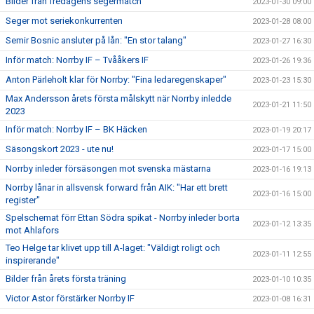
Bilder från fredagens segermatch
2023-01-30 09:00
Seger mot seriekonkurrenten
2023-01-28 08:00
Semir Bosnic ansluter på lån: "En stor talang"
2023-01-27 16:30
Inför match: Norrby IF – Tvååkers IF
2023-01-26 19:36
Anton Pärleholt klar för Norrby: "Fina ledaregenskaper"
2023-01-23 15:30
Max Andersson årets första målskytt när Norrby inledde
2023-01-21 11:50
2023
Inför match: Norrby IF – BK Häcken
2023-01-19 20:17
Säsongskort 2023 - ute nu!
2023-01-17 15:00
Norrby inleder försäsongen mot svenska mästarna
2023-01-16 19:13
Norrby lånar in allsvensk forward från AIK: "Har ett brett
2023-01-16 15:00
register"
Spelschemat förr Ettan Södra spikat - Norrby inleder borta
2023-01-12 13:35
mot Ahlafors
Teo Helge tar klivet upp till A-laget: "Väldigt roligt och
2023-01-11 12:55
inspirerande"
Bilder från årets första träning
2023-01-10 10:35
Victor Astor förstärker Norrby IF
2023-01-08 16:31