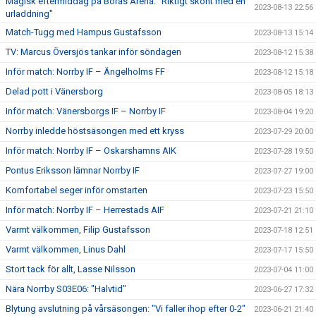
Magisk eftermiddag på Borås Arena: "Riktigt skönt med en
2023-08-13 22:56
urladdning"
Match-Tugg med Hampus Gustafsson
2023-08-13 15:14
TV: Marcus Översjös tankar inför söndagen
2023-08-12 15:38
Inför match: Norrby IF – Ängelholms FF
2023-08-12 15:18
Delad pott i Vänersborg
2023-08-05 18:13
Inför match: Vänersborgs IF – Norrby IF
2023-08-04 19:20
Norrby inledde höstsäsongen med ett kryss
2023-07-29 20:00
Inför match: Norrby IF – Oskarshamns AIK
2023-07-28 19:50
Pontus Eriksson lämnar Norrby IF
2023-07-27 19:00
Komfortabel seger inför omstarten
2023-07-23 15:50
Inför match: Norrby IF – Herrestads AIF
2023-07-21 21:10
Varmt välkommen, Filip Gustafsson
2023-07-18 12:51
Varmt välkommen, Linus Dahl
2023-07-17 15:50
Stort tack för allt, Lasse Nilsson
2023-07-04 11:00
Nära Norrby S03E06: "Halvtid"
2023-06-27 17:32
Blytung avslutning på vårsäsongen: "Vi faller ihop efter 0-2"
2023-06-21 21:40