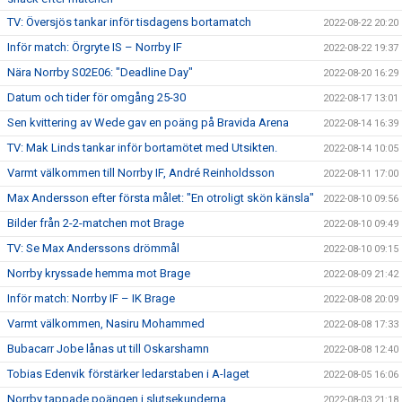
TV: Översjös tankar inför tisdagens bortamatch
2022-08-22 20:20
Inför match: Örgryte IS – Norrby IF
2022-08-22 19:37
Nära Norrby S02E06: "Deadline Day"
2022-08-20 16:29
Datum och tider för omgång 25-30
2022-08-17 13:01
Sen kvittering av Wede gav en poäng på Bravida Arena
2022-08-14 16:39
TV: Mak Linds tankar inför bortamötet med Utsikten.
2022-08-14 10:05
Varmt välkommen till Norrby IF, André Reinholdsson
2022-08-11 17:00
Max Andersson efter första målet: "En otroligt skön känsla"
2022-08-10 09:56
Bilder från 2-2-matchen mot Brage
2022-08-10 09:49
TV: Se Max Anderssons drömmål
2022-08-10 09:15
Norrby kryssade hemma mot Brage
2022-08-09 21:42
Inför match: Norrby IF – IK Brage
2022-08-08 20:09
Varmt välkommen, Nasiru Mohammed
2022-08-08 17:33
Bubacarr Jobe lånas ut till Oskarshamn
2022-08-08 12:40
Tobias Edenvik förstärker ledarstaben i A-laget
2022-08-05 16:06
Norrby tappade poängen i slutsekunderna
2022-08-03 21:18