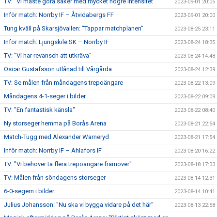
TV: "Vi måste göra saker med mycket högre intensitet"
2023-09-01 20:05
Inför match: Norrby IF – Åtvidabergs FF
2023-09-01 20:00
Tung kväll på Skarsjövallen: "Tappar matchplanen"
2023-08-25 23:11
Inför match: Ljungskile SK – Norrby IF
2023-08-24 18:35
TV: "Vi har revansch att utkräva"
2023-08-24 14:48
Oscar Gustafsson utlånad till Vårgårda
2023-08-24 12:39
TV: Se målen från måndagens trepoängare
2023-08-22 13:09
Måndagens 4-1-seger i bilder
2023-08-22 09:09
TV: "En fantastisk känsla"
2023-08-22 08:40
Ny storseger hemma på Borås Arena
2023-08-21 22:54
Match-Tugg med Alexander Warneryd
2023-08-21 17:54
Inför match: Norrby IF – Ahlafors IF
2023-08-20 16:22
TV: "Vi behöver ta flera trepoängare framöver"
2023-08-18 17:33
TV: Målen från söndagens storseger
2023-08-14 12:31
6-0-segern i bilder
2023-08-14 10:41
Julius Johansson: "Nu ska vi bygga vidare på det här"
2023-08-13 22:58