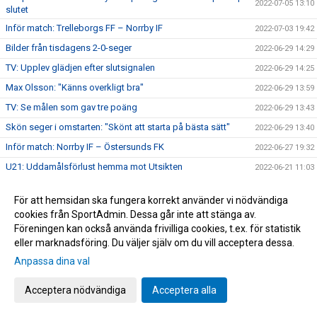
2022-07-05 13:10
slutet
Inför match: Trelleborgs FF – Norrby IF
2022-07-03 19:42
Bilder från tisdagens 2-0-seger
2022-06-29 14:29
TV: Upplev glädjen efter slutsignalen
2022-06-29 14:25
Max Olsson: "Känns overkligt bra"
2022-06-29 13:59
TV: Se målen som gav tre poäng
2022-06-29 13:43
Skön seger i omstarten: "Skönt att starta på bästa sätt"
2022-06-29 13:40
Inför match: Norrby IF – Östersunds FK
2022-06-27 19:32
U21: Uddamålsförlust hemma mot Utsikten
2022-06-21 11:03
Nära Norrby S02E05: "#23"
2022-06-17 13:39
För att hemsidan ska fungera korrekt använder vi nödvändiga
Melvin Andersson och Norrby IF går skilda vägar
2022-06-16 17:59
cookies från SportAdmin. Dessa går inte att stänga av.
Norrby inledde lägret med ett kryss mot Varberg
2022-06-16 16:56
Föreningen kan också använda frivilliga cookies, t.ex. för statistik
eller marknadsföring. Du väljer själv om du vill acceptera dessa.
Anton Cajtoft förlänger med Norrby: "Trivs väldigt bra här"
2022-06-15 17:00
Anpassa dina val
Bilder från träningsveckan
2022-06-10 09:20
Inga poäng när Norrby avslutade vårsäsongen
2022-05-28 15:13
Acceptera nödvändiga
Acceptera alla
TV: Max Olsson om att äntligen vara tillbaka i truppen
2022-05-27 17:44