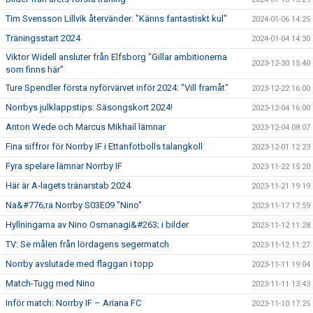
Tim Svensson Lillvik återvänder: "Känns fantastiskt kul"
2024-01-06 14:25
Träningsstart 2024
2024-01-04 14:30
Viktor Widell ansluter från Elfsborg "Gillar ambitionerna
2023-12-30 15:40
som finns här"
Ture Spendler första nyförvärvet inför 2024: "Vill framåt"
2023-12-22 16:00
Norrbys julklappstips: Säsongskort 2024!
2023-12-04 16:00
Anton Wede och Marcus Mikhail lämnar
2023-12-04 08:07
Fina siffror för Norrby IF i Ettanfotbolls talangkoll
2023-12-01 12:23
Fyra spelare lämnar Norrby IF
2023-11-22 15:20
Här är A-lagets tränarstab 2024
2023-11-21 19:19
Na&#776;ra Norrby S03E09 "Nino"
2023-11-17 17:59
Hyllningarna av Nino Osmanagi&#263; i bilder
2023-11-12 11:28
TV: Se målen från lördagens segermatch
2023-11-12 11:27
Norrby avslutade med flaggan i topp
2023-11-11 19:04
Match-Tugg med Nino
2023-11-11 13:43
Inför match: Norrby IF – Ariana FC
2023-11-10 17:25