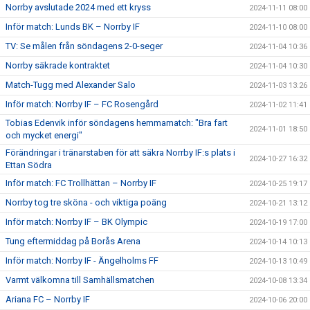
Norrby avslutade 2024 med ett kryss
2024-11-11 08:00
Inför match: Lunds BK – Norrby IF
2024-11-10 08:00
TV: Se målen från söndagens 2-0-seger
2024-11-04 10:36
Norrby säkrade kontraktet
2024-11-04 10:30
Match-Tugg med Alexander Salo
2024-11-03 13:26
Inför match: Norrby IF – FC Rosengård
2024-11-02 11:41
Tobias Edenvik inför söndagens hemmamatch: "Bra fart
2024-11-01 18:50
och mycket energi"
Förändringar i tränarstaben för att säkra Norrby IF:s plats i
2024-10-27 16:32
Ettan Södra
Inför match: FC Trollhättan – Norrby IF
2024-10-25 19:17
Norrby tog tre sköna - och viktiga poäng
2024-10-21 13:12
Inför match: Norrby IF – BK Olympic
2024-10-19 17:00
Tung eftermiddag på Borås Arena
2024-10-14 10:13
Inför match: Norrby IF - Ängelholms FF
2024-10-13 10:49
Varmt välkomna till Samhällsmatchen
2024-10-08 13:34
Ariana FC – Norrby IF
2024-10-06 20:00