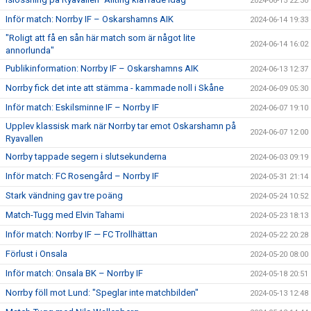
2024-06-15 22:30
Inför match: Norrby IF – Oskarshamns AIK
2024-06-14 19:33
"Roligt att få en sån här match som är något lite
2024-06-14 16:02
annorlunda"
Publikinformation: Norrby IF – Oskarshamns AIK
2024-06-13 12:37
Norrby fick det inte att stämma - kammade noll i Skåne
2024-06-09 05:30
Inför match: Eskilsminne IF – Norrby IF
2024-06-07 19:10
Upplev klassisk mark när Norrby tar emot Oskarshamn på
2024-06-07 12:00
Ryavallen
Norrby tappade segern i slutsekunderna
2024-06-03 09:19
Inför match: FC Rosengård – Norrby IF
2024-05-31 21:14
Stark vändning gav tre poäng
2024-05-24 10:52
Match-Tugg med Elvin Tahami
2024-05-23 18:13
Inför match: Norrby IF — FC Trollhättan
2024-05-22 20:28
Förlust i Onsala
2024-05-20 08:00
Inför match: Onsala BK – Norrby IF
2024-05-18 20:51
Norrby föll mot Lund: "Speglar inte matchbilden"
2024-05-13 12:48