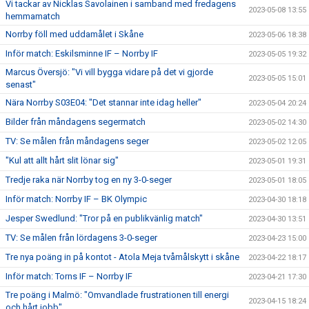
Vi tackar av Nicklas Savolainen i samband med fredagens
2023-05-08 13:55
hemmamatch
Norrby föll med uddamålet i Skåne
2023-05-06 18:38
Inför match: Eskilsminne IF – Norrby IF
2023-05-05 19:32
Marcus Översjö: "Vi vill bygga vidare på det vi gjorde
2023-05-05 15:01
senast"
Nära Norrby S03E04: "Det stannar inte idag heller"
2023-05-04 20:24
Bilder från måndagens segermatch
2023-05-02 14:30
TV: Se målen från måndagens seger
2023-05-02 12:05
"Kul att allt hårt slit lönar sig"
2023-05-01 19:31
Tredje raka när Norrby tog en ny 3-0-seger
2023-05-01 18:05
Inför match: Norrby IF – BK Olympic
2023-04-30 18:18
Jesper Swedlund: "Tror på en publikvänlig match"
2023-04-30 13:51
TV: Se målen från lördagens 3-0-seger
2023-04-23 15:00
Tre nya poäng in på kontot - Atola Meja tvåmålskytt i skåne
2023-04-22 18:17
Inför match: Torns IF – Norrby IF
2023-04-21 17:30
Tre poäng i Malmö: "Omvandlade frustrationen till energi
2023-04-15 18:24
och hårt jobb"