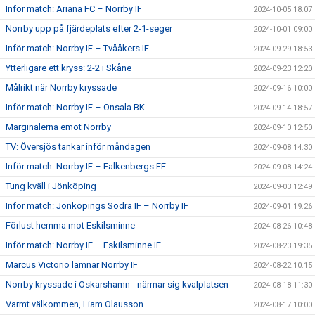
Inför match: Ariana FC – Norrby IF
2024-10-05 18:07
Norrby upp på fjärdeplats efter 2-1-seger
2024-10-01 09:00
Inför match: Norrby IF – Tvååkers IF
2024-09-29 18:53
Ytterligare ett kryss: 2-2 i Skåne
2024-09-23 12:20
Målrikt när Norrby kryssade
2024-09-16 10:00
Inför match: Norrby IF – Onsala BK
2024-09-14 18:57
Marginalerna emot Norrby
2024-09-10 12:50
TV: Översjös tankar inför måndagen
2024-09-08 14:30
Inför match: Norrby IF – Falkenbergs FF
2024-09-08 14:24
Tung kväll i Jönköping
2024-09-03 12:49
Inför match: Jönköpings Södra IF – Norrby IF
2024-09-01 19:26
Förlust hemma mot Eskilsminne
2024-08-26 10:48
Inför match: Norrby IF – Eskilsminne IF
2024-08-23 19:35
Marcus Victorio lämnar Norrby IF
2024-08-22 10:15
Norrby kryssade i Oskarshamn - närmar sig kvalplatsen
2024-08-18 11:30
Varmt välkommen, Liam Olausson
2024-08-17 10:00