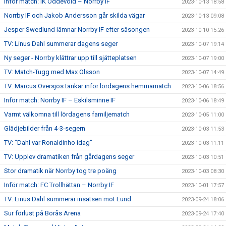
Inför match: IK Oddevold – Norrby IF
2023-10-13 18:58
Norrby IF och Jakob Andersson går skilda vägar
2023-10-13 09:08
Jesper Swedlund lämnar Norrby IF efter säsongen
2023-10-10 15:26
TV: Linus Dahl summerar dagens seger
2023-10-07 19:14
Ny seger - Norrby klättrar upp till sjätteplatsen
2023-10-07 19:00
TV: Match-Tugg med Max Olsson
2023-10-07 14:49
TV: Marcus Översjös tankar inför lördagens hemmamatch
2023-10-06 18:56
Inför match: Norrby IF – Eskilsminne IF
2023-10-06 18:49
Varmt välkomna till lördagens familjematch
2023-10-05 11:00
Glädjebilder från 4-3-segern
2023-10-03 11:53
TV: "Dahl var Ronaldinho idag"
2023-10-03 11:11
TV: Upplev dramatiken från gårdagens seger
2023-10-03 10:51
Stor dramatik när Norrby tog tre poäng
2023-10-03 08:30
Inför match: FC Trollhättan – Norrby IF
2023-10-01 17:57
TV: Linus Dahl summerar insatsen mot Lund
2023-09-24 18:06
Sur förlust på Borås Arena
2023-09-24 17:40