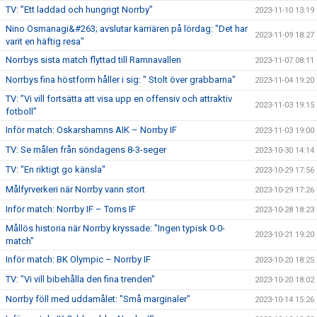
TV: ”Ett laddad och hungrigt Norrby”
2023-11-10 13:19
Nino Osmanagi&#263; avslutar karriären på lördag: "Det har
2023-11-09 18:27
varit en häftig resa"
Norrbys sista match flyttad till Ramnavallen
2023-11-07 08:11
Norrbys fina höstform håller i sig: " Stolt över grabbarna"
2023-11-04 19:20
TV: ”Vi vill fortsätta att visa upp en offensiv och attraktiv
2023-11-03 19:15
fotboll”
Inför match: Oskarshamns AIK – Norrby IF
2023-11-03 19:00
TV: Se målen från söndagens 8-3-seger
2023-10-30 14:14
TV: "En riktigt go känsla"
2023-10-29 17:56
Målfyrverkeri när Norrby vann stort
2023-10-29 17:26
Inför match: Norrby IF – Torns IF
2023-10-28 18:23
Mållös historia när Norrby kryssade: "Ingen typisk 0-0-
2023-10-21 19:20
match"
Inför match: BK Olympic – Norrby IF
2023-10-20 18:25
TV: "Vi vill bibehålla den fina trenden"
2023-10-20 18:02
Norrby föll med uddamålet: "Små marginaler"
2023-10-14 15:26