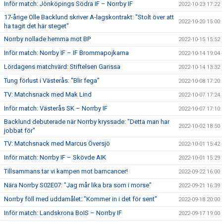
Inför match: Jönköpings Södra IF – Norrby IF
2022-10-23 17:22
17-årige Olle Backlund skriver A-lagskontrakt: "Stolt över att
2022-10-20 15:00
ha tagit det här steget"
Norrby nollade hemma mot BP
2022-10-15 15:52
Inför match: Norrby IF – IF Brommapojkarna
2022-10-14 19:04
Lördagens matchvärd: Stiftelsen Garissa
2022-10-14 13:32
Tung förlust i Västerås: "Blir fega"
2022-10-08 17:20
TV: Matchsnack med Mak Lind
2022-10-07 17:24
Inför match: Västerås SK – Norrby IF
2022-10-07 17:10
Backlund debuterade när Norrby kryssade: "Detta man har
2022-10-02 18:50
jobbat för"
TV: Matchsnack med Marcus Översjö
2022-10-01 15:42
Inför match: Norrby IF – Skövde AIK
2022-10-01 15:29
Tillsammans tar vi kampen mot barncancer!
2022-09-22 16:00
Nära Norrby S02E07: "Jag mår lika bra som i morse"
2022-09-21 16:39
Norrby föll med uddamålet: "Kommer in i det för sent"
2022-09-18 20:00
Inför match: Landskrona BoIS – Norrby IF
2022-09-17 19:00