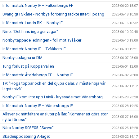
Inför match: Norrby IF – Falkenbergs FF
2023-06-20 18:07
Svängigt i Skåne - Norrbys forcering räckte inte till poäng
2023-06-18 10:30
Inför match: Lunds BK – Norrby IF
2023-06-16 16:32
Nino: "Det finns inga genvägar"
2023-06-10 20:48
Norrby tappade ledningen - föll mot Tvååker
2023-06-10 19:00
Inför match: Norrby IF – Tvååkers IF
2023-06-09 19:21
Norrby utslagna ur DM
2023-06-07 08:00
Tung förlust på Kopparvallen
2023-06-04 12:00
Inför match: Åtvidabergs FF – Norrby IF
2023-06-02 20:00
TV: "Höga toppar och en del djupa dalar, vi måste höja vår
2023-06-02 11:12
lägstanivå"
Norrby IF kom inte upp i nivå - kryssade mot Vänersborg
2023-05-29 23:28
Inför match: Norrby IF – Vänersborgs IF
2023-05-28 19:25
Allsvensk mittfältare ansluter på lån: "Kommer att göra stor
2023-05-27 16:00
nytta för oss"
Nära Norrby S03E05: "Savvo"
2023-05-25 15:28
Skadeuppdatering A-laget
2023-05-22 14:17