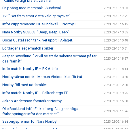
"Känns väldigt bra att vara här"
En poäng med mersmak i Sundsvall
2023-02-19 19:53
TV: " Ser fram emot detta väldigt mycket"
2023-02-18 17:21
Inför cuppremiären: GIF Sundsvall – Norrby IF
2023-02-18 16:15
Nära Norrby S03E03: "Beep, Beep, Beep"
2023-02-17 13:35
Oscar Gustafsson tar klivet upp till A-laget.
2023-02-16 10:48
Lördagens segermatch i bilder
2023-02-13 10:51
Jesper Swedlund: ”Vi vill se att de sakerna vi tränar på tar
2023-02-10 18:27
oss framåt”
Inför match: Norrby IF – BK Astrio
2023-02-10 18:14
Norrby värvar norskt: Marcus Victorio klar för två
2023-02-10 13:50
Norrby föll med uddamålet
2023-02-05 12:00
Inför match: Norrby IF – Falkenbergs FF
2023-02-03 19:25
Jakob Andersson förstärker Norrby
2023-02-03 16:00
Olle Backlund inför Falkenberg: "Jag har höga
2023-02-03 11:26
förhoppningar inför den matchen"
Säsongspremiär för Nära Norrby!
2023-02-02 16:14