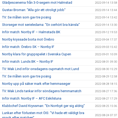
Glädjescenerna från 3-0-segern mot Halmstad
2022-09-14 13:58
Gustav Broman: "Alla gör ett otroligt jobb"
2022-09-14 13:44
TV: Se målen som gav tre poäng
2022-09-14 13:42
Storseger mot serieledarna: "En oerhört bra känsla"
2022-09-14 13:30
Inför match: Norrby IF – Halmstads BK
2022-09-12 19:53
Norrby kryssade borta mot Örebro
2022-09-04 17:37
Inför match: Örebro SK – Norrby IF
2022-09-03 15:42
Norrby klara för gruppspelet i Svenska Cupen
2022-09-01 10:09
Inför match: Lunds BK – Norrby IF
2022-08-31 09:30
TV: Mak Lind inför onsdagens cupmatch mot Lund
2022-08-30 15:29
TV: Se målen som gav tre poäng
2022-08-29 12:58
Norrby upp på säker mark efter hemmaseger
2022-08-28 18:15
TV: Mak Linds tankar inför söndagens hemmamatch
2022-08-27 17:36
Inför match: Norrby IF – AFC Eskilstuna
2022-08-27 17:29
Klubbchef David Kryssman: "En Norrbyit ger sig aldrig"
2022-08-25 15:06
Lunkan efter förlusten mot ÖIS: "Vi hade ett väldigt bra
2022-08-24 07:37
snack efter matchen"