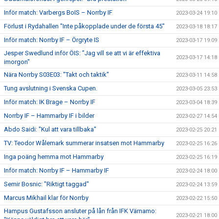
Inför match: Varbergs BoIS – Norrby IF
2023-03-24 19:10
Förlust i Rydahallen "Inte påkopplade under de första 45"
2023-03-18 18:17
Inför match: Norrby IF – Örgryte IS
2023-03-17 19:09
Jesper Swedlund inför ÖIS: ”Jag vill se att vi är effektiva
2023-03-17 14:18
imorgon"
Nära Norrby S03E03: "Takt och taktik"
2023-03-11 14:58
Tung avslutning i Svenska Cupen.
2023-03-05 23:53
Inför match: IK Brage – Norrby IF
2023-03-04 18:39
Norrby IF – Hammarby IF i bilder
2023-02-27 14:54
Abdo Saidi: "Kul att vara tillbaka"
2023-02-25 20:21
TV: Teodor Wålemark summerar insatsen mot Hammarby
2023-02-25 16:26
Inga poäng hemma mot Hammarby
2023-02-25 16:19
Inför match: Norrby IF – Hammarby IF
2023-02-24 18:00
Semir Bosnic: "Riktigt taggad"
2023-02-24 13:59
Marcus Mikhail klar för Norrby
2023-02-22 15:50
Hampus Gustafsson ansluter på lån från IFK Värnamo:
2023-02-21 18:00