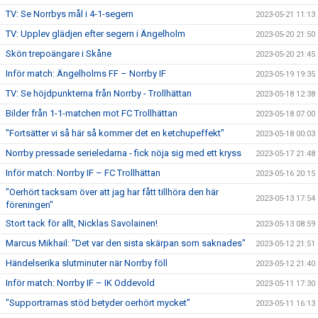
TV: Se Norrbys mål i 4-1-segern
2023-05-21 11:13
TV: Upplev glädjen efter segern i Ängelholm
2023-05-20 21:50
Skön trepoängare i Skåne
2023-05-20 21:45
Inför match: Ängelholms FF – Norrby IF
2023-05-19 19:35
TV: Se höjdpunkterna från Norrby - Trollhättan
2023-05-18 12:38
Bilder från 1-1-matchen mot FC Trollhättan
2023-05-18 07:00
"Fortsätter vi så här så kommer det en ketchupeffekt"
2023-05-18 00:03
Norrby pressade serieledarna - fick nöja sig med ett kryss
2023-05-17 21:48
Inför match: Norrby IF – FC Trollhättan
2023-05-16 20:15
"Oerhört tacksam över att jag har fått tillhöra den här
2023-05-13 17:54
föreningen"
Stort tack för allt, Nicklas Savolainen!
2023-05-13 08:59
Marcus Mikhail: "Det var den sista skärpan som saknades"
2023-05-12 21:51
Händelserika slutminuter när Norrby föll
2023-05-12 21:40
Inför match: Norrby IF – IK Oddevold
2023-05-11 17:30
"Supportrarnas stöd betyder oerhört mycket"
2023-05-11 16:13