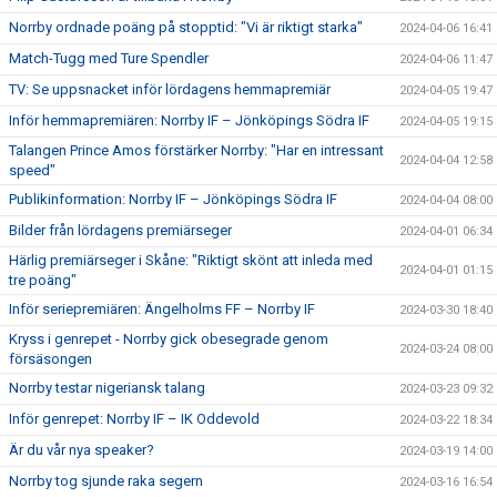
Norrby ordnade poäng på stopptid: "Vi är riktigt starka"
2024-04-06 16:41
Match-Tugg med Ture Spendler
2024-04-06 11:47
TV: Se uppsnacket inför lördagens hemmapremiär
2024-04-05 19:47
Inför hemmapremiären: Norrby IF – Jönköpings Södra IF
2024-04-05 19:15
Talangen Prince Amos förstärker Norrby: "Har en intressant
2024-04-04 12:58
speed"
Publikinformation: Norrby IF – Jönköpings Södra IF
2024-04-04 08:00
Bilder från lördagens premiärseger
2024-04-01 06:34
Härlig premiärseger i Skåne: "Riktigt skönt att inleda med
2024-04-01 01:15
tre poäng"
Inför seriepremiären: Ängelholms FF – Norrby IF
2024-03-30 18:40
Kryss i genrepet - Norrby gick obesegrade genom
2024-03-24 08:00
försäsongen
Norrby testar nigeriansk talang
2024-03-23 09:32
Inför genrepet: Norrby IF – IK Oddevold
2024-03-22 18:34
Är du vår nya speaker?
2024-03-19 14:00
Norrby tog sjunde raka segern
2024-03-16 16:54