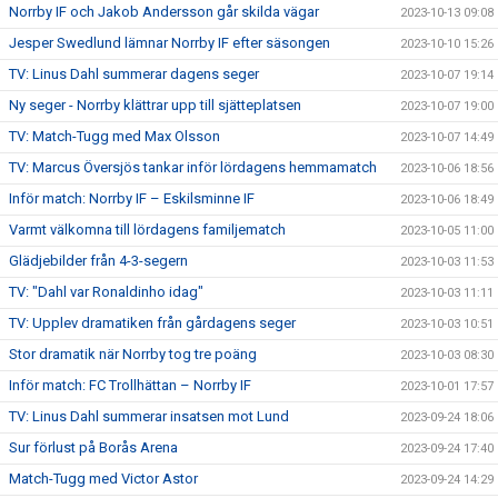
Norrby IF och Jakob Andersson går skilda vägar
2023-10-13 09:08
Jesper Swedlund lämnar Norrby IF efter säsongen
2023-10-10 15:26
TV: Linus Dahl summerar dagens seger
2023-10-07 19:14
Ny seger - Norrby klättrar upp till sjätteplatsen
2023-10-07 19:00
TV: Match-Tugg med Max Olsson
2023-10-07 14:49
TV: Marcus Översjös tankar inför lördagens hemmamatch
2023-10-06 18:56
Inför match: Norrby IF – Eskilsminne IF
2023-10-06 18:49
Varmt välkomna till lördagens familjematch
2023-10-05 11:00
Glädjebilder från 4-3-segern
2023-10-03 11:53
TV: "Dahl var Ronaldinho idag"
2023-10-03 11:11
TV: Upplev dramatiken från gårdagens seger
2023-10-03 10:51
Stor dramatik när Norrby tog tre poäng
2023-10-03 08:30
Inför match: FC Trollhättan – Norrby IF
2023-10-01 17:57
TV: Linus Dahl summerar insatsen mot Lund
2023-09-24 18:06
Sur förlust på Borås Arena
2023-09-24 17:40
Match-Tugg med Victor Astor
2023-09-24 14:29