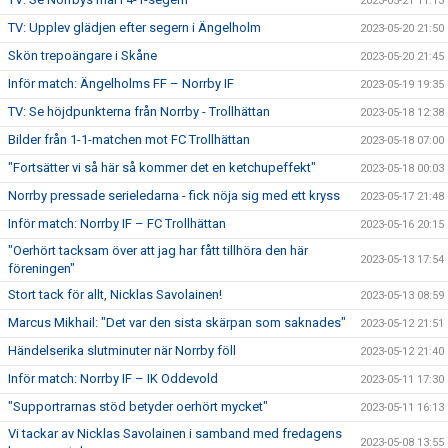
2023-05-21 11:13
TV: Upplev glädjen efter segern i Ängelholm
2023-05-20 21:50
Skön trepoängare i Skåne
2023-05-20 21:45
Inför match: Ängelholms FF – Norrby IF
2023-05-19 19:35
TV: Se höjdpunkterna från Norrby - Trollhättan
2023-05-18 12:38
Bilder från 1-1-matchen mot FC Trollhättan
2023-05-18 07:00
"Fortsätter vi så här så kommer det en ketchupeffekt"
2023-05-18 00:03
Norrby pressade serieledarna - fick nöja sig med ett kryss
2023-05-17 21:48
Inför match: Norrby IF – FC Trollhättan
2023-05-16 20:15
"Oerhört tacksam över att jag har fått tillhöra den här
2023-05-13 17:54
föreningen"
Stort tack för allt, Nicklas Savolainen!
2023-05-13 08:59
Marcus Mikhail: "Det var den sista skärpan som saknades"
2023-05-12 21:51
Händelserika slutminuter när Norrby föll
2023-05-12 21:40
Inför match: Norrby IF – IK Oddevold
2023-05-11 17:30
"Supportrarnas stöd betyder oerhört mycket"
2023-05-11 16:13
Vi tackar av Nicklas Savolainen i samband med fredagens
2023-05-08 13:55