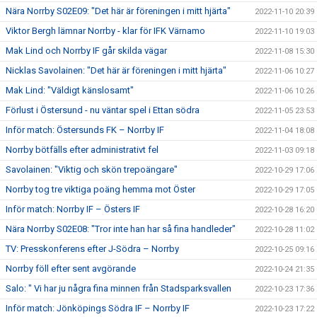
Nära Norrby S02E09: "Det här är föreningen i mitt hjärta"
2022-11-10 20:39
Viktor Bergh lämnar Norrby - klar för IFK Värnamo
2022-11-10 19:03
Mak Lind och Norrby IF går skilda vägar
2022-11-08 15:30
Nicklas Savolainen: "Det här är föreningen i mitt hjärta"
2022-11-06 10:27
Mak Lind: "Väldigt känslosamt"
2022-11-06 10:26
Förlust i Östersund - nu väntar spel i Ettan södra
2022-11-05 23:53
Inför match: Östersunds FK – Norrby IF
2022-11-04 18:08
Norrby bötfälls efter administrativt fel
2022-11-03 09:18
Savolainen: "Viktig och skön trepoängare"
2022-10-29 17:06
Norrby tog tre viktiga poäng hemma mot Öster
2022-10-29 17:05
Inför match: Norrby IF – Östers IF
2022-10-28 16:20
Nära Norrby S02E08: "Tror inte han har så fina handleder"
2022-10-28 11:02
TV: Presskonferens efter J-Södra – Norrby
2022-10-25 09:16
Norrby föll efter sent avgörande
2022-10-24 21:35
Salo: " Vi har ju några fina minnen från Stadsparksvallen
2022-10-23 17:36
Inför match: Jönköpings Södra IF – Norrby IF
2022-10-23 17:22