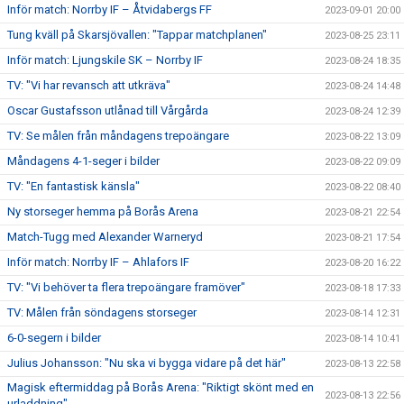
Inför match: Norrby IF – Åtvidabergs FF
2023-09-01 20:00
Tung kväll på Skarsjövallen: "Tappar matchplanen"
2023-08-25 23:11
Inför match: Ljungskile SK – Norrby IF
2023-08-24 18:35
TV: "Vi har revansch att utkräva"
2023-08-24 14:48
Oscar Gustafsson utlånad till Vårgårda
2023-08-24 12:39
TV: Se målen från måndagens trepoängare
2023-08-22 13:09
Måndagens 4-1-seger i bilder
2023-08-22 09:09
TV: "En fantastisk känsla"
2023-08-22 08:40
Ny storseger hemma på Borås Arena
2023-08-21 22:54
Match-Tugg med Alexander Warneryd
2023-08-21 17:54
Inför match: Norrby IF – Ahlafors IF
2023-08-20 16:22
TV: "Vi behöver ta flera trepoängare framöver"
2023-08-18 17:33
TV: Målen från söndagens storseger
2023-08-14 12:31
6-0-segern i bilder
2023-08-14 10:41
Julius Johansson: "Nu ska vi bygga vidare på det här"
2023-08-13 22:58
Magisk eftermiddag på Borås Arena: "Riktigt skönt med en
2023-08-13 22:56
urladdning"