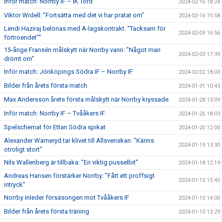
Inför match: Norrby IF – IK Tord
2024-02-16 18:24
Viktor Widell: "Fortsätta med det vi har pratat om"
2024-02-16 15:58
Lendi Haziraj belönas med A-lagskontrakt: "Tacksam för
2024-02-09 16:56
förtroendet""
15-årige Fransén målskytt när Norrby vann: "Något man
2024-02-03 17:39
drömt om"
Inför match: Jönköpings Södra IF – Norrby IF
2024-02-02 18:03
Bilder från årets första match
2024-01-31 10:43
Max Andersson årets första målskytt när Norrby kryssade
2024-01-28 13:09
Inför match: Norrby IF – Tvååkers IF
2024-01-26 18:03
Spelschemat för Ettan Södra spikat
2024-01-20 12:00
Alexander Warneryd tar klivet till Allsvenskan: "Känns
2024-01-19 13:30
otroligt stort"
Nils Wallenberg är tillbaka: "En viktig pusselbit"
2024-01-18 12:19
Andreas Hansen förstärker Norrby: "Fått ett proffsigt
2024-01-15 15:45
intryck"
Norrby inleder försäsongen mot Tvååkers IF
2024-01-10 14:00
Bilder från årets första träning
2024-01-10 13:29