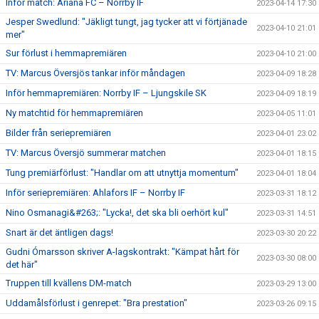
Inför match: Ariana FC – Norrby IF
2023-04-14 17:30
Jesper Swedlund: "Jäkligt tungt, jag tycker att vi förtjänade
2023-04-10 21:01
mer"
Sur förlust i hemmapremiären
2023-04-10 21:00
TV: Marcus Översjös tankar inför måndagen
2023-04-09 18:28
Inför hemmapremiären: Norrby IF – Ljungskile SK
2023-04-09 18:19
Ny matchtid för hemmapremiären
2023-04-05 11:01
Bilder från seriepremiären
2023-04-01 23:02
TV: Marcus Översjö summerar matchen
2023-04-01 18:15
Tung premiärförlust: "Handlar om att utnyttja momentum"
2023-04-01 18:04
Inför seriepremiären: Ahlafors IF – Norrby IF
2023-03-31 18:12
Nino Osmanagi&#263;: "Lycka!, det ska bli oerhört kul"
2023-03-31 14:51
Snart är det äntligen dags!
2023-03-30 20:22
Gudni Ómarsson skriver A-lagskontrakt: "Kämpat hårt för
2023-03-30 08:00
det här"
Truppen till kvällens DM-match
2023-03-29 13:00
Uddamålsförlust i genrepet: "Bra prestation"
2023-03-26 09:15