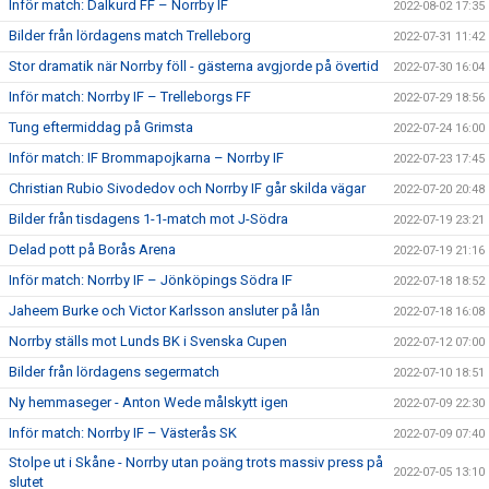
Inför match: Dalkurd FF – Norrby IF
2022-08-02 17:35
Bilder från lördagens match Trelleborg
2022-07-31 11:42
Stor dramatik när Norrby föll - gästerna avgjorde på övertid
2022-07-30 16:04
Inför match: Norrby IF – Trelleborgs FF
2022-07-29 18:56
Tung eftermiddag på Grimsta
2022-07-24 16:00
Inför match: IF Brommapojkarna – Norrby IF
2022-07-23 17:45
Christian Rubio Sivodedov och Norrby IF går skilda vägar
2022-07-20 20:48
Bilder från tisdagens 1-1-match mot J-Södra
2022-07-19 23:21
Delad pott på Borås Arena
2022-07-19 21:16
Inför match: Norrby IF – Jönköpings Södra IF
2022-07-18 18:52
Jaheem Burke och Victor Karlsson ansluter på lån
2022-07-18 16:08
Norrby ställs mot Lunds BK i Svenska Cupen
2022-07-12 07:00
Bilder från lördagens segermatch
2022-07-10 18:51
Ny hemmaseger - Anton Wede målskytt igen
2022-07-09 22:30
Inför match: Norrby IF – Västerås SK
2022-07-09 07:40
Stolpe ut i Skåne - Norrby utan poäng trots massiv press på
2022-07-05 13:10
slutet