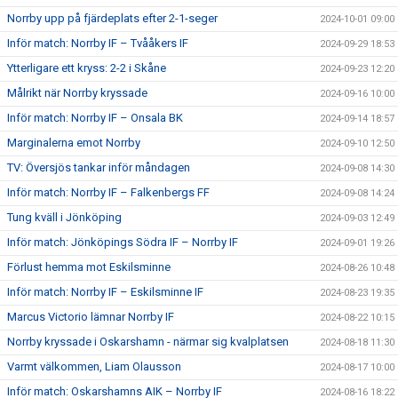
Norrby upp på fjärdeplats efter 2-1-seger
2024-10-01 09:00
Inför match: Norrby IF – Tvååkers IF
2024-09-29 18:53
Ytterligare ett kryss: 2-2 i Skåne
2024-09-23 12:20
Målrikt när Norrby kryssade
2024-09-16 10:00
Inför match: Norrby IF – Onsala BK
2024-09-14 18:57
Marginalerna emot Norrby
2024-09-10 12:50
TV: Översjös tankar inför måndagen
2024-09-08 14:30
Inför match: Norrby IF – Falkenbergs FF
2024-09-08 14:24
Tung kväll i Jönköping
2024-09-03 12:49
Inför match: Jönköpings Södra IF – Norrby IF
2024-09-01 19:26
Förlust hemma mot Eskilsminne
2024-08-26 10:48
Inför match: Norrby IF – Eskilsminne IF
2024-08-23 19:35
Marcus Victorio lämnar Norrby IF
2024-08-22 10:15
Norrby kryssade i Oskarshamn - närmar sig kvalplatsen
2024-08-18 11:30
Varmt välkommen, Liam Olausson
2024-08-17 10:00
Inför match: Oskarshamns AIK – Norrby IF
2024-08-16 18:22