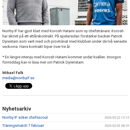
DOKUMENT
BILDARKIV
BILDER 2025
Norrby IF har gjort klart med Korosh Hatami som ny chefstränare. Korosh
har skrivit på ett ettårskontrakt. På spelarsidan förstärker backen Patrick
TABELL ETTAN SÖDRA 2025
Dyrestam som varit med och provtränat med klubben under de två senaste
veckorna. Hans kontrakt löper över tre år.
* En längre intervju med Korosh Hatami kommer under kvällen. Imorgon
förmiddag kan ni läsa mer om Patrick Dyrenstam.
Mikael Falk
media@norrbyif.se
Nyhetsarkiv
Norrby IF söker chefsscout
2026-05-22 13:13
Träningsmatch 7 februari
2026-02-05 08:29