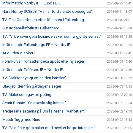
Inför match: Norrby IF – Lunds BK
2023-09-23 16:41
Nära Norrby S03E08: "Han är fortfarande obesegrad"
2023-09-21 18:07
TV: Filip Gustafsson efter förlusten i Falkenberg
2023-09-16 21:01
Sur uddamålsförlust i Falkenberg
2023-09-16 18:00
TV: ”Vi behöver göra liknande saker som vi gjorde senast”
2023-09-15 19:28
Inför match: Falkenbergs FF – Norrby IF
2023-09-15 19:25
Är du den vi söker?
2023-09-15 12:41
Formkurvan fortsätter peka uppåt efter ny seger
2023-09-09 17:40
Inför match: Tvååkers IF – Norrby IF
2023-09-08 17:30
TV: "Jäkligt nyttigt att ha den känslan"
2023-09-08 16:12
Glädjebilder från gårdagens seger
2023-09-03 12:35
TV: Målet som gav tre poäng
2023-09-02 22:16
Semir Bosnic: "En obeskrivlig känsla"
2023-09-02 19:14
Tredje raka segerna på Borås Arena: "Välförtjänt"
2023-09-02 19:13
Match-Tugg med Nino
2023-09-02 15:43
TV: "Vi måste göra saker med mycket högre intensitet"
2023-09-01 20:05