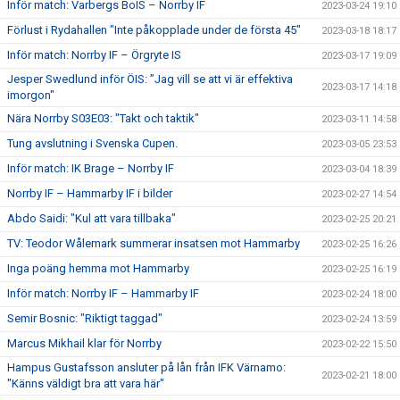
Inför match: Varbergs BoIS – Norrby IF
2023-03-24 19:10
Förlust i Rydahallen "Inte påkopplade under de första 45"
2023-03-18 18:17
Inför match: Norrby IF – Örgryte IS
2023-03-17 19:09
Jesper Swedlund inför ÖIS: ”Jag vill se att vi är effektiva
2023-03-17 14:18
imorgon"
Nära Norrby S03E03: "Takt och taktik"
2023-03-11 14:58
Tung avslutning i Svenska Cupen.
2023-03-05 23:53
Inför match: IK Brage – Norrby IF
2023-03-04 18:39
Norrby IF – Hammarby IF i bilder
2023-02-27 14:54
Abdo Saidi: "Kul att vara tillbaka"
2023-02-25 20:21
TV: Teodor Wålemark summerar insatsen mot Hammarby
2023-02-25 16:26
Inga poäng hemma mot Hammarby
2023-02-25 16:19
Inför match: Norrby IF – Hammarby IF
2023-02-24 18:00
Semir Bosnic: "Riktigt taggad"
2023-02-24 13:59
Marcus Mikhail klar för Norrby
2023-02-22 15:50
Hampus Gustafsson ansluter på lån från IFK Värnamo:
2023-02-21 18:00
"Känns väldigt bra att vara här"