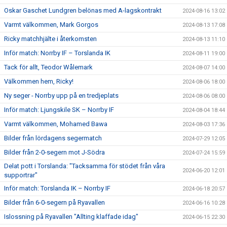
Oskar Gaschet Lundgren belönas med A-lagskontrakt
2024-08-16 13:02
Varmt välkommen, Mark Gorgos
2024-08-13 17:08
Ricky matchhjälte i återkomsten
2024-08-13 11:10
Inför match: Norrby IF – Torslanda IK
2024-08-11 19:00
Tack för allt, Teodor Wålemark
2024-08-07 14:00
Välkommen hem, Ricky!
2024-08-06 18:00
Ny seger - Norrby upp på en tredjeplats
2024-08-06 08:00
Inför match: Ljungskile SK – Norrby IF
2024-08-04 18:44
Varmt välkommen, Mohamed Bawa
2024-08-03 17:36
Bilder från lördagens segermatch
2024-07-29 12:05
Bilder från 2-0-segern mot J-Södra
2024-07-24 15:59
Delat pott i Torslanda: "Tacksamma för stödet från våra
2024-06-20 12:01
supportrar"
Inför match: Torslanda IK – Norrby IF
2024-06-18 20:57
Bilder från 6-0-segern på Ryavallen
2024-06-16 10:28
Islossning på Ryavallen "Allting klaffade idag"
2024-06-15 22:30