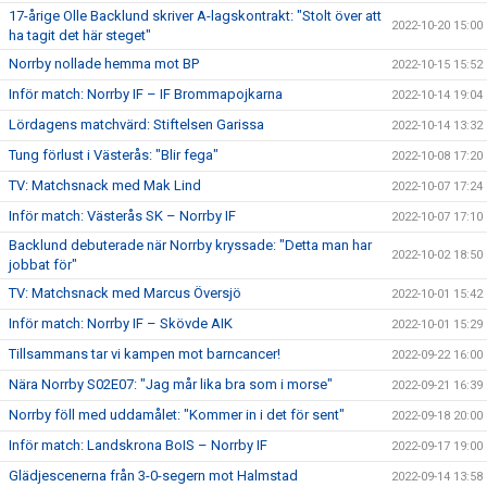
17-årige Olle Backlund skriver A-lagskontrakt: "Stolt över att
2022-10-20 15:00
ha tagit det här steget"
Norrby nollade hemma mot BP
2022-10-15 15:52
Inför match: Norrby IF – IF Brommapojkarna
2022-10-14 19:04
Lördagens matchvärd: Stiftelsen Garissa
2022-10-14 13:32
Tung förlust i Västerås: "Blir fega"
2022-10-08 17:20
TV: Matchsnack med Mak Lind
2022-10-07 17:24
Inför match: Västerås SK – Norrby IF
2022-10-07 17:10
Backlund debuterade när Norrby kryssade: "Detta man har
2022-10-02 18:50
jobbat för"
TV: Matchsnack med Marcus Översjö
2022-10-01 15:42
Inför match: Norrby IF – Skövde AIK
2022-10-01 15:29
Tillsammans tar vi kampen mot barncancer!
2022-09-22 16:00
Nära Norrby S02E07: "Jag mår lika bra som i morse"
2022-09-21 16:39
Norrby föll med uddamålet: "Kommer in i det för sent"
2022-09-18 20:00
Inför match: Landskrona BoIS – Norrby IF
2022-09-17 19:00
Glädjescenerna från 3-0-segern mot Halmstad
2022-09-14 13:58