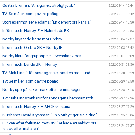
Gustav Broman: "Alla gör ett otroligt jobb"
2022-09-14 13:44
TV: Se målen som gav tre poäng
2022-09-14 13:42
Storseger mot serieledarna: "En oerhört bra känsla"
2022-09-14 13:30
Inför match: Norrby IF – Halmstads BK
2022-09-12 19:53
Norrby kryssade borta mot Örebro
2022-09-04 17:37
Inför match: Örebro SK – Norrby IF
2022-09-03 15:42
Norrby klara för gruppspelet i Svenska Cupen
2022-09-01 10:09
Inför match: Lunds BK – Norrby IF
2022-08-31 09:30
TV: Mak Lind inför onsdagens cupmatch mot Lund
2022-08-30 15:29
TV: Se målen som gav tre poäng
2022-08-29 12:58
Norrby upp på säker mark efter hemmaseger
2022-08-28 18:15
TV: Mak Linds tankar inför söndagens hemmamatch
2022-08-27 17:36
Inför match: Norrby IF – AFC Eskilstuna
2022-08-27 17:29
Klubbchef David Kryssman: "En Norrbyit ger sig aldrig"
2022-08-25 15:06
Lunkan efter förlusten mot ÖIS: "Vi hade ett väldigt bra
2022-08-24 07:37
snack efter matchen"