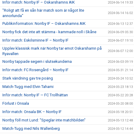
Inför match: Norrby IF – Oskarshamns AIK
2024-06-14 19:33
"Roligt att få en sån här match som är något lite
2024-06-14 16:02
annorlunda"
Publikinformation: Norrby IF – Oskarshamns AIK
2024-06-13 12:37
Norrby fick det inte att stämma - kammade noll i Skåne
2024-06-09 05:30
Inför match: Eskilsminne IF – Norrby IF
2024-06-07 19:10
Upplev klassisk mark när Norrby tar emot Oskarshamn på
2024-06-07 12:00
Ryavallen
Norrby tappade segern i slutsekunderna
2024-06-03 09:19
Inför match: FC Rosengård – Norrby IF
2024-05-31 21:14
Stark vändning gav tre poäng
2024-05-24 10:52
Match-Tugg med Elvin Tahami
2024-05-23 18:13
Inför match: Norrby IF — FC Trollhättan
2024-05-22 20:28
Förlust i Onsala
2024-05-20 08:00
Inför match: Onsala BK – Norrby IF
2024-05-18 20:51
Norrby föll mot Lund: "Speglar inte matchbilden"
2024-05-13 12:48
Match-Tugg med Nils Wallenberg
2024-05-12 14:44