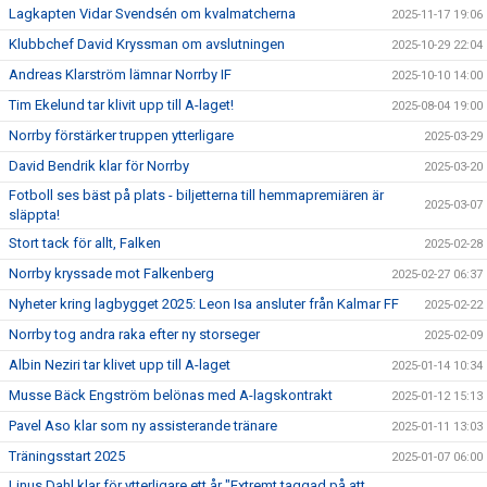
Lagkapten Vidar Svendsén om kvalmatcherna
2025-11-17 19:06
Klubbchef David Kryssman om avslutningen
2025-10-29 22:04
Andreas Klarström lämnar Norrby IF
2025-10-10 14:00
Tim Ekelund tar klivit upp till A-laget!
2025-08-04 19:00
Norrby förstärker truppen ytterligare
2025-03-29
David Bendrik klar för Norrby
2025-03-20
Fotboll ses bäst på plats - biljetterna till hemmapremiären är
2025-03-07
släppta!
Stort tack för allt, Falken
2025-02-28
Norrby kryssade mot Falkenberg
2025-02-27 06:37
Nyheter kring lagbygget 2025: Leon Isa ansluter från Kalmar FF
2025-02-22
Norrby tog andra raka efter ny storseger
2025-02-09
Albin Neziri tar klivet upp till A-laget
2025-01-14 10:34
Musse Bäck Engström belönas med A-lagskontrakt
2025-01-12 15:13
Pavel Aso klar som ny assisterande tränare
2025-01-11 13:03
Träningsstart 2025
2025-01-07 06:00
Linus Dahl klar för ytterligare ett år "Extremt taggad på att