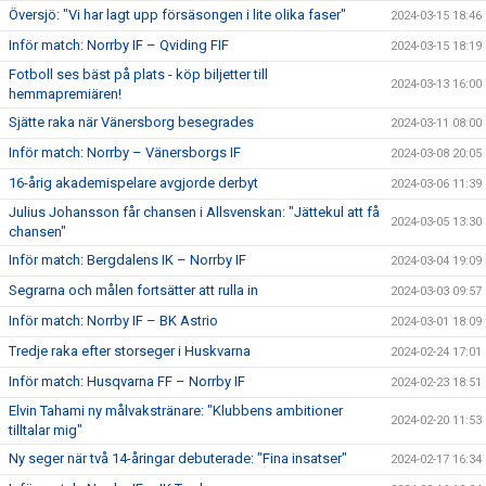
Översjö: "Vi har lagt upp försäsongen i lite olika faser"
2024-03-15 18:46
Inför match: Norrby IF – Qviding FIF
2024-03-15 18:19
Fotboll ses bäst på plats - köp biljetter till
2024-03-13 16:00
hemmapremiären!
Sjätte raka när Vänersborg besegrades
2024-03-11 08:00
Inför match: Norrby – Vänersborgs IF
2024-03-08 20:05
16-årig akademispelare avgjorde derbyt
2024-03-06 11:39
Julius Johansson får chansen i Allsvenskan: "Jättekul att få
2024-03-05 13:30
chansen"
Inför match: Bergdalens IK – Norrby IF
2024-03-04 19:09
Segrarna och målen fortsätter att rulla in
2024-03-03 09:57
Inför match: Norrby IF – BK Astrio
2024-03-01 18:09
Tredje raka efter storseger i Huskvarna
2024-02-24 17:01
Inför match: Husqvarna FF – Norrby IF
2024-02-23 18:51
Elvin Tahami ny målvakstränare: "Klubbens ambitioner
2024-02-20 11:53
tilltalar mig"
Ny seger när två 14-åringar debuterade: "Fina insatser"
2024-02-17 16:34