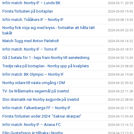
Inför match: Norrby IF – Lunds BK
2024-05-11 20:59
Första förlusten på bortaplan
2024-05-09 19:45
Inför match: Tvååkers IF – Norrby IF
2024-05-08 19:54
Norrby fick nöja sig med kryss - fortsätter att hålla tätt
2024-05-04 22:59
bakåt
Match-Tugg med Anton Pärleholt
2024-05-04 14:52
Inför match: Norrby IF – Torns IF
2024-05-03 18:57
Gå 2 betala för 1 - heja fram Norrby till serieledning
2024-04-30 15:04
Tredje raka på bortaplan - Norrby upp på kvalplats
2024-04-29 08:00
Inför match: BK Olympic – Norrby IF
2024-04-26 19:00
Norrby vidare till nästa omgång i DM
2024-04-25 09:52
TV: Se Wålemarks segermål på övertid
2024-04-22 11:28
Stor dramatik när Norrby avgjorde på övertid
2024-04-22 08:00
Inför match: Falkenbergs FF – Norrby IF
2024-04-20 17:30
Första förlusten under 2024: "Saknar skärpan"
2024-04-15 09:43
Inför match: Norrby IF – Ariana FC
2024-04-13 16:12
Filip Gustafsson är tillbaka i Norrby
2024-04-13 13:31