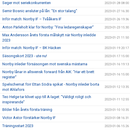
Seger mot seriekonkurrenten
2023-01-28 08:00
Semir Bosnic ansluter på lån: "En stor talang"
2023-01-27 16:30
Inför match: Norrby IF – Tvååkers IF
2023-01-26 19:36
Anton Pärleholt klar för Norrby: "Fina ledaregenskaper"
2023-01-23 15:30
Max Andersson årets första målskytt när Norrby inledde
2023-01-21 11:50
2023
Inför match: Norrby IF – BK Häcken
2023-01-19 20:17
Säsongskort 2023 - ute nu!
2023-01-17 15:00
Norrby inleder försäsongen mot svenska mästarna
2023-01-16 19:13
Norrby lånar in allsvensk forward från AIK: "Har ett brett
2023-01-16 15:00
register"
Spelschemat förr Ettan Södra spikat - Norrby inleder borta
2023-01-12 13:35
mot Ahlafors
Teo Helge tar klivet upp till A-laget: "Väldigt roligt och
2023-01-11 12:55
inspirerande"
Bilder från årets första träning
2023-01-10 10:35
Victor Astor förstärker Norrby IF
2023-01-08 16:31
Träningsstart 2023
2023-01-06 15:26