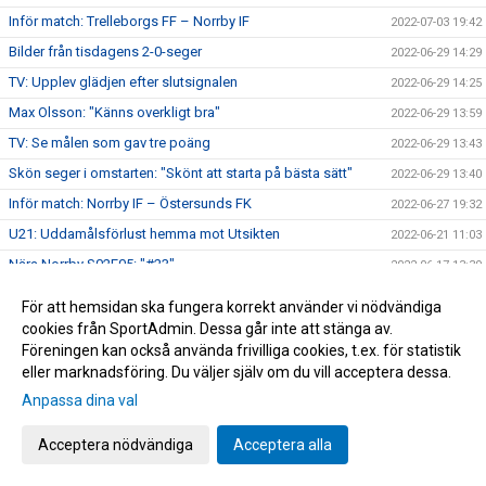
Inför match: Trelleborgs FF – Norrby IF
2022-07-03 19:42
Bilder från tisdagens 2-0-seger
2022-06-29 14:29
TV: Upplev glädjen efter slutsignalen
2022-06-29 14:25
Max Olsson: "Känns overkligt bra"
2022-06-29 13:59
TV: Se målen som gav tre poäng
2022-06-29 13:43
Skön seger i omstarten: "Skönt att starta på bästa sätt"
2022-06-29 13:40
Inför match: Norrby IF – Östersunds FK
2022-06-27 19:32
U21: Uddamålsförlust hemma mot Utsikten
2022-06-21 11:03
Nära Norrby S02E05: "#23"
2022-06-17 13:39
Melvin Andersson och Norrby IF går skilda vägar
2022-06-16 17:59
För att hemsidan ska fungera korrekt använder vi nödvändiga
Norrby inledde lägret med ett kryss mot Varberg
2022-06-16 16:56
cookies från SportAdmin. Dessa går inte att stänga av.
Föreningen kan också använda frivilliga cookies, t.ex. för statistik
Anton Cajtoft förlänger med Norrby: "Trivs väldigt bra här"
2022-06-15 17:00
eller marknadsföring. Du väljer själv om du vill acceptera dessa.
Bilder från träningsveckan
2022-06-10 09:20
Anpassa dina val
Inga poäng när Norrby avslutade vårsäsongen
2022-05-28 15:13
Acceptera nödvändiga
Acceptera alla
TV: Max Olsson om att äntligen vara tillbaka i truppen
2022-05-27 17:44
Inför match: IK Brage – Norrby IF
2022-05-27 17:23