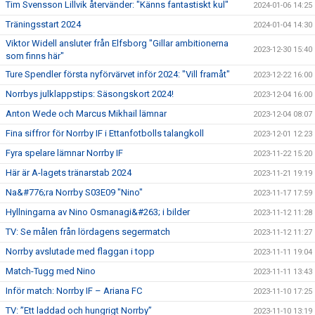
Tim Svensson Lillvik återvänder: "Känns fantastiskt kul"
2024-01-06 14:25
Träningsstart 2024
2024-01-04 14:30
Viktor Widell ansluter från Elfsborg "Gillar ambitionerna
2023-12-30 15:40
som finns här"
Ture Spendler första nyförvärvet inför 2024: "Vill framåt"
2023-12-22 16:00
Norrbys julklappstips: Säsongskort 2024!
2023-12-04 16:00
Anton Wede och Marcus Mikhail lämnar
2023-12-04 08:07
Fina siffror för Norrby IF i Ettanfotbolls talangkoll
2023-12-01 12:23
Fyra spelare lämnar Norrby IF
2023-11-22 15:20
Här är A-lagets tränarstab 2024
2023-11-21 19:19
Na&#776;ra Norrby S03E09 "Nino"
2023-11-17 17:59
Hyllningarna av Nino Osmanagi&#263; i bilder
2023-11-12 11:28
TV: Se målen från lördagens segermatch
2023-11-12 11:27
Norrby avslutade med flaggan i topp
2023-11-11 19:04
Match-Tugg med Nino
2023-11-11 13:43
Inför match: Norrby IF – Ariana FC
2023-11-10 17:25
TV: ”Ett laddad och hungrigt Norrby”
2023-11-10 13:19