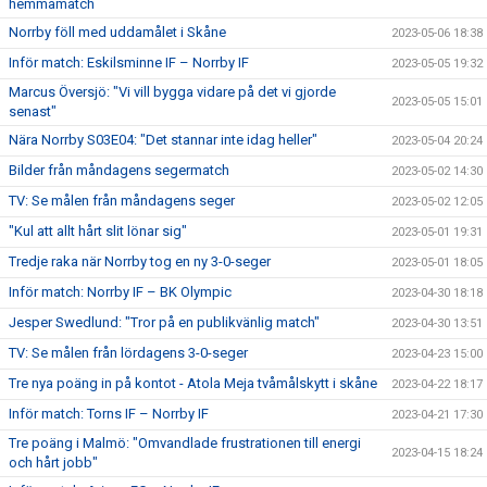
hemmamatch
Norrby föll med uddamålet i Skåne
2023-05-06 18:38
Inför match: Eskilsminne IF – Norrby IF
2023-05-05 19:32
Marcus Översjö: "Vi vill bygga vidare på det vi gjorde
2023-05-05 15:01
senast"
Nära Norrby S03E04: "Det stannar inte idag heller"
2023-05-04 20:24
Bilder från måndagens segermatch
2023-05-02 14:30
TV: Se målen från måndagens seger
2023-05-02 12:05
"Kul att allt hårt slit lönar sig"
2023-05-01 19:31
Tredje raka när Norrby tog en ny 3-0-seger
2023-05-01 18:05
Inför match: Norrby IF – BK Olympic
2023-04-30 18:18
Jesper Swedlund: "Tror på en publikvänlig match"
2023-04-30 13:51
TV: Se målen från lördagens 3-0-seger
2023-04-23 15:00
Tre nya poäng in på kontot - Atola Meja tvåmålskytt i skåne
2023-04-22 18:17
Inför match: Torns IF – Norrby IF
2023-04-21 17:30
Tre poäng i Malmö: "Omvandlade frustrationen till energi
2023-04-15 18:24
och hårt jobb"