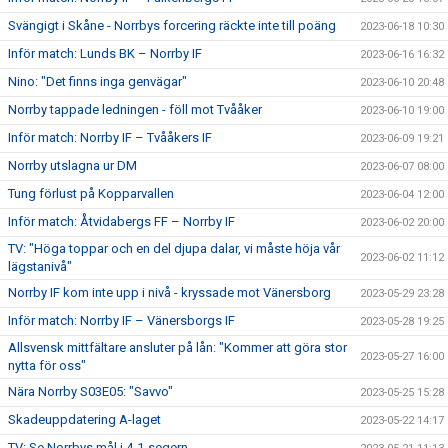
Svängigt i Skåne - Norrbys forcering räckte inte till poäng
2023-06-18 10:30
Inför match: Lunds BK – Norrby IF
2023-06-16 16:32
Nino: "Det finns inga genvägar"
2023-06-10 20:48
Norrby tappade ledningen - föll mot Tvååker
2023-06-10 19:00
Inför match: Norrby IF – Tvååkers IF
2023-06-09 19:21
Norrby utslagna ur DM
2023-06-07 08:00
Tung förlust på Kopparvallen
2023-06-04 12:00
Inför match: Åtvidabergs FF – Norrby IF
2023-06-02 20:00
TV: "Höga toppar och en del djupa dalar, vi måste höja vår
2023-06-02 11:12
lägstanivå"
Norrby IF kom inte upp i nivå - kryssade mot Vänersborg
2023-05-29 23:28
Inför match: Norrby IF – Vänersborgs IF
2023-05-28 19:25
Allsvensk mittfältare ansluter på lån: "Kommer att göra stor
2023-05-27 16:00
nytta för oss"
Nära Norrby S03E05: "Savvo"
2023-05-25 15:28
Skadeuppdatering A-laget
2023-05-22 14:17
TV: Se Norrbys mål i 4-1-segern