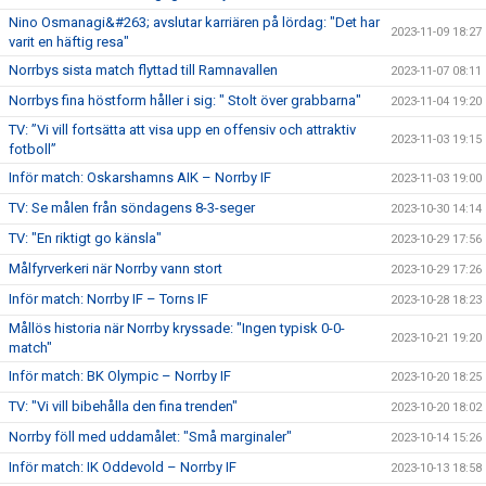
Nino Osmanagi&#263; avslutar karriären på lördag: "Det har
2023-11-09 18:27
varit en häftig resa"
Norrbys sista match flyttad till Ramnavallen
2023-11-07 08:11
Norrbys fina höstform håller i sig: " Stolt över grabbarna"
2023-11-04 19:20
TV: ”Vi vill fortsätta att visa upp en offensiv och attraktiv
2023-11-03 19:15
fotboll”
Inför match: Oskarshamns AIK – Norrby IF
2023-11-03 19:00
TV: Se målen från söndagens 8-3-seger
2023-10-30 14:14
TV: "En riktigt go känsla"
2023-10-29 17:56
Målfyrverkeri när Norrby vann stort
2023-10-29 17:26
Inför match: Norrby IF – Torns IF
2023-10-28 18:23
Mållös historia när Norrby kryssade: "Ingen typisk 0-0-
2023-10-21 19:20
match"
Inför match: BK Olympic – Norrby IF
2023-10-20 18:25
TV: "Vi vill bibehålla den fina trenden"
2023-10-20 18:02
Norrby föll med uddamålet: "Små marginaler"
2023-10-14 15:26
Inför match: IK Oddevold – Norrby IF
2023-10-13 18:58