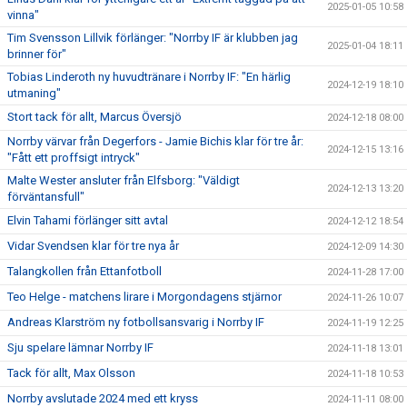
2025-01-05 10:58
vinna"
Tim Svensson Lillvik förlänger: "Norrby IF är klubben jag
2025-01-04 18:11
brinner för"
Tobias Linderoth ny huvudtränare i Norrby IF: "En härlig
2024-12-19 18:10
utmaning"
Stort tack för allt, Marcus Översjö
2024-12-18 08:00
Norrby värvar från Degerfors - Jamie Bichis klar för tre år:
2024-12-15 13:16
"Fått ett proffsigt intryck"
Malte Wester ansluter från Elfsborg: "Väldigt
2024-12-13 13:20
förväntansfull"
Elvin Tahami förlänger sitt avtal
2024-12-12 18:54
Vidar Svendsen klar för tre nya år
2024-12-09 14:30
Talangkollen från Ettanfotboll
2024-11-28 17:00
Teo Helge - matchens lirare i Morgondagens stjärnor
2024-11-26 10:07
Andreas Klarström ny fotbollsansvarig i Norrby IF
2024-11-19 12:25
Sju spelare lämnar Norrby IF
2024-11-18 13:01
Tack för allt, Max Olsson
2024-11-18 10:53
Norrby avslutade 2024 med ett kryss
2024-11-11 08:00