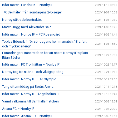
Inför match: Lunds BK – Norrby IF
2024-11-10 08:00
TV: Se målen från söndagens 2-0-seger
2024-11-04 10:36
Norrby säkrade kontraktet
2024-11-04 10:30
Match-Tugg med Alexander Salo
2024-11-03 13:26
Inför match: Norrby IF – FC Rosengård
2024-11-02 11:41
Tobias Edenvik inför söndagens hemmamatch: "Bra fart
2024-11-01 18:50
och mycket energi"
Förändringar i tränarstaben för att säkra Norrby IF:s plats i
2024-10-27 16:32
Ettan Södra
Inför match: FC Trollhättan – Norrby IF
2024-10-25 19:17
Norrby tog tre sköna - och viktiga poäng
2024-10-21 13:12
Inför match: Norrby IF – BK Olympic
2024-10-19 17:00
Tung eftermiddag på Borås Arena
2024-10-14 10:13
Inför match: Norrby IF - Ängelholms FF
2024-10-13 10:49
Varmt välkomna till Samhällsmatchen
2024-10-08 13:34
Ariana FC – Norrby IF
2024-10-06 20:00
Inför match: Ariana FC – Norrby IF
2024-10-05 18:07