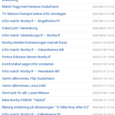
Match-Tugg med Hampus Gustafsson
2023-08-13 15:14
TV: Marcus Översjös tankar inför söndagen
2023-08-12 15:38
Inför match: Norrby IF – Ängelholms FF
2023-08-12 15:18
Delad pott i Vänersborg
2023-08-05 18:13
Inför match: Vänersborgs IF – Norrby IF
2023-08-04 19:20
Norrby inledde höstsäsongen med ett kryss
2023-07-29 20:00
Inför match: Norrby IF – Oskarshamns AIK
2023-07-28 19:50
Pontus Eriksson lämnar Norrby IF
2023-07-27 19:00
Komfortabel seger inför omstarten
2023-07-23 15:50
Inför match: Norrby IF – Herrestads AIF
2023-07-21 21:10
Varmt välkommen, Filip Gustafsson
2023-07-18 12:51
Varmt välkommen, Linus Dahl
2023-07-17 15:50
Stort tack för allt, Lasse Nilsson
2023-07-04 11:00
Nära Norrby S03E06: "Halvtid"
2023-06-27 17:32
Blytung avslutning på vårsäsongen: "Vi faller ihop efter 0-2"
2023-06-21 21:40
Inför match: Norrby IF – Falkenbergs FF
2023-06-20 18:07