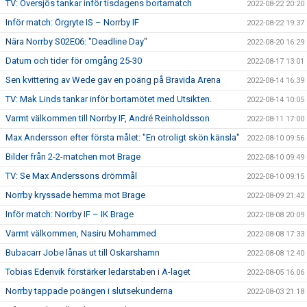
TV: Översjös tankar inför tisdagens bortamatch
2022-08-22 20:20
Inför match: Örgryte IS – Norrby IF
2022-08-22 19:37
Nära Norrby S02E06: "Deadline Day"
2022-08-20 16:29
Datum och tider för omgång 25-30
2022-08-17 13:01
Sen kvittering av Wede gav en poäng på Bravida Arena
2022-08-14 16:39
TV: Mak Linds tankar inför bortamötet med Utsikten.
2022-08-14 10:05
Varmt välkommen till Norrby IF, André Reinholdsson
2022-08-11 17:00
Max Andersson efter första målet: "En otroligt skön känsla"
2022-08-10 09:56
Bilder från 2-2-matchen mot Brage
2022-08-10 09:49
TV: Se Max Anderssons drömmål
2022-08-10 09:15
Norrby kryssade hemma mot Brage
2022-08-09 21:42
Inför match: Norrby IF – IK Brage
2022-08-08 20:09
Varmt välkommen, Nasiru Mohammed
2022-08-08 17:33
Bubacarr Jobe lånas ut till Oskarshamn
2022-08-08 12:40
Tobias Edenvik förstärker ledarstaben i A-laget
2022-08-05 16:06
Norrby tappade poängen i slutsekunderna
2022-08-03 21:18