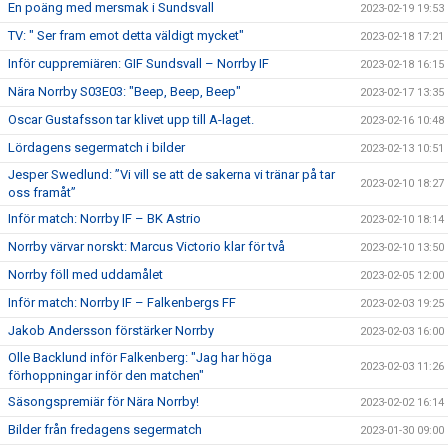
En poäng med mersmak i Sundsvall
2023-02-19 19:53
TV: " Ser fram emot detta väldigt mycket"
2023-02-18 17:21
Inför cuppremiären: GIF Sundsvall – Norrby IF
2023-02-18 16:15
Nära Norrby S03E03: "Beep, Beep, Beep"
2023-02-17 13:35
Oscar Gustafsson tar klivet upp till A-laget.
2023-02-16 10:48
Lördagens segermatch i bilder
2023-02-13 10:51
Jesper Swedlund: ”Vi vill se att de sakerna vi tränar på tar
2023-02-10 18:27
oss framåt”
Inför match: Norrby IF – BK Astrio
2023-02-10 18:14
Norrby värvar norskt: Marcus Victorio klar för två
2023-02-10 13:50
Norrby föll med uddamålet
2023-02-05 12:00
Inför match: Norrby IF – Falkenbergs FF
2023-02-03 19:25
Jakob Andersson förstärker Norrby
2023-02-03 16:00
Olle Backlund inför Falkenberg: "Jag har höga
2023-02-03 11:26
förhoppningar inför den matchen"
Säsongspremiär för Nära Norrby!
2023-02-02 16:14
Bilder från fredagens segermatch
2023-01-30 09:00