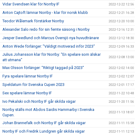
Vidar Svendsen klar för Norrby IF
2022-12-22 12:56
Anton Cajtoft lämnar Norrby - klar för norsk klubb
2022-12-21 16:28
Teodor Wålemark förstärker Norrby
2022-12-20 10:00
Alexander Salo redo för sin femte säsong i Norrby
2022-12-16 12:31
Jesper Swedlund och Marcus Översjö nya huvudtränare
2022-12-12 18:30
Anton Wede förlänger: ”Väldigt motiverad inför 2023"
2022-12-09 16:33
Julius Johansson klar för Norrby: "En spelare som älskar
2022-12-08 13:00
att utmana"
Max Olsson förlänger: ”Riktigt taggad på 2023”
2022-12-02 14:00
Fyra spelare lämnar Norrby IF
2022-12-02 12:07
Speldatum för Svenska Cupen 2023
2022-12-01 17:17
Sex spelare lämnar Norrby IF
2022-11-22 10:48
Ivo Pekalski och Norrby IF går skilda vägar
2022-11-20 11:56
Norrby ställs mot Abdos Saidis Hammarby i Svenska
2022-11-13 18:07
Cupen.
Johan Brannefalk och Norrby IF går skilda vägar
2022-11-11 15:58
Norrby IF och Fredrik Lundgren går skilda vägar
2022-11-11 12:13