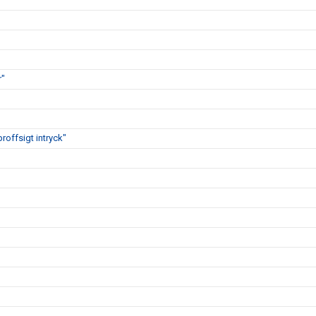
r"
proffsigt intryck"