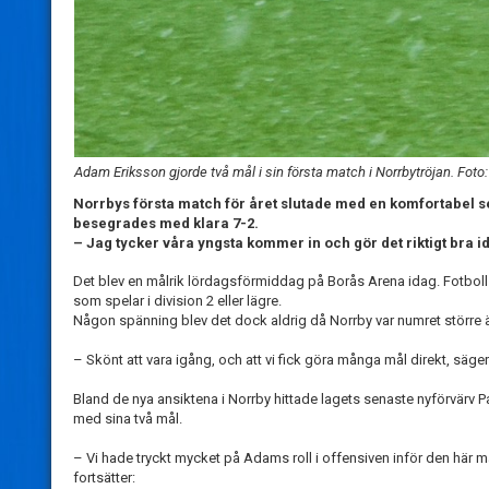
Adam Eriksson gjorde två mål i sin första match i Norrbytröjan. Foto:
Norrbys första match för året slutade med en komfortabel s
besegrades med klara 7-2.
– Jag tycker våra yngsta kommer in och gör det riktigt bra 
Det blev en målrik lördagsförmiddag på Borås Arena idag. Fotboll
som spelar i division 2 eller lägre.
Någon spänning blev det dock aldrig då Norrby var numret större 
– Skönt att vara igång, och att vi fick göra många mål direkt, säge
Bland de nya ansiktena i Norrby hittade lagets senaste nyförvärv P
med sina två mål.
– Vi hade tryckt mycket på Adams roll i offensiven inför den här 
fortsätter: