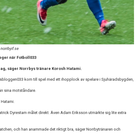
 norrbyif.se
eger när Fotboll033
idag, säger Norrbys tränare Korosh Hatami.
sbloggen033 kom till spel med ett ihopplock av spelare i Sjuhäradsbygden,
än sina motståndare.
r Hatami.
atrick Dyrestam målet direkt. Även Adam Eriksson utmärkte sig lite extra
matchen, och han anammade det riktigt bra, säger Norrbytränaren och