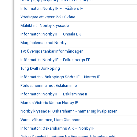
Inför match: Norrby IF – Tvååkers IF
Ytterligare ett kryss: 2-2 i Skåne
Målrikt när Norrby kryssade
Inför match: Norrby IF – Onsala BK
Marginalerna emot Norrby
TV: Översjös tankar inför måndagen
Inför match: Norrby IF – Falkenbergs FF
Tung kväll i Jönköping
Inför match: Jönköpings Södra IF – Norrby IF
Förlust hemma mot Eskilsminne
Inför match: Norrby IF – Eskilsminne IF
Marcus Victorio lämnar Norrby IF
Norrby kryssade i Oskarshamn - närmar sig kvalplatsen
Varmt välkommen, Liam Olausson
Inför match: Oskarshamns AIK – Norrby IF
Oskar Gaschet Lundgren belönas med A-lagskontrakt