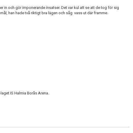
r in och gör imponerande insatser. Det var kul att se att de tog för sig
 mål, han hade två riktigt bra lägen och såg vass ut där framme.
-laget IS Halmia Borås Arena.