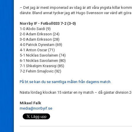
– Det jag är mest imponerad av idag är att våra yngsta killar komme
därute. Bland annat tycker jag att Hugo Svensson var värd att göra
Norrby IF - Fotboll033 7-2 (3-0)
1-0 Abdo Saidi (9)
2-0 Adam Eriksson (24)
3-0 Adam Eriksson (28)
4-0 Patrick Dyrestam (69)
4-1 Anton Oscar (71)
5-1 Nicklas Savolainen (74)
6-1 Nicklas Savolainen (80)
7-1 Shkelqim Krasniqi (85)
7-2 Fehim Smajlovic (92)
På bt.se kan du se samtliga målen från dagens match.
Nästa lördag klockan 15 väntar en ny match – då gästar division 2
Mikael Falk
media@norrbyif.se