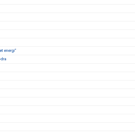
t energi"
ödra