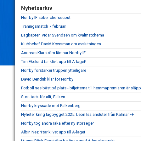
Nyhetsarkiv
Norrby IF söker chefsscout
Träningsmatch 7 februari
Lagkapten Vidar Svendsén om kvalmatcherna
Klubbchef David Kryssman om avslutningen
Andreas Klarström lämnar Norrby IF
Tim Ekelund tar klivit upp till A-laget!
Norrby förstärker truppen ytterligare
David Bendrik klar för Norrby
Fotboll ses bäst på plats - biljetterna till hemmapremiären är släpp
Stort tack för allt, Falken
Norrby kryssade mot Falkenberg
Nyheter kring lagbygget 2025: Leon Isa ansluter från Kalmar FF
Norrby tog andra raka efter ny storseger
Albin Neziri tar klivet upp till A-laget
Musse Bäck Engström belönas med A-lagskontrakt