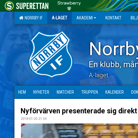
NORRBY IF
A-LAGET
AKADEMI
KONTAKT
BIL
Norrb
En klubb, mån
A-laget
HEM
NYHETER
MATCHER
TRUPPEN
KALENDER
DO
Nyförvärven presenterade sig direkt
2018-01-20 21:54