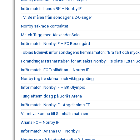
Inför match: Lunds BK – Norrby IF
TV: Se målen från söndagens 2-0-seger
Norrby säkrade kontraktet
Match-Tugg med Alexander Salo
Inför match: Norrby IF – FC Rosengård
Tobias Edenvik inför söndagens hemmamatch: "Bra fart och mycke
Förändringar i tränarstaben för att säkra Norrby IF:s plats i Ettan S
Inför match: FC Trollhättan – Norrby IF
Norrby tog tre sköna - och viktiga poäng
Inför match: Norrby IF – BK Olympic
Tung eftermiddag på Borås Arena
Inför match: Norrby IF - Ängelholms FF
Varmt välkomna till Samhällsmatchen
Ariana FC – Norrby IF
Inför match: Ariana FC – Norrby IF
Norrby upp på fjärdeplats efter 2-1-seger