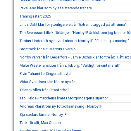
Pavel Aso klar som ny assisterande tränare
Träningsstart 2025
Linus Dahl klar för ytterligare ett år "Extremt taggad på att vinna"
Tim Svensson Lillvik förlänger: "Norrby IF är klubben jag brinner fö
Tobias Linderoth ny huvudtränare i Norrby IF: "En härlig utmaning"
Stort tack för allt, Marcus Översjö
Norrby värvar från Degerfors - Jamie Bichis klar för tre år: "Fått ett 
Malte Wester ansluter från Elfsborg: "Väldigt förväntansfull"
Elvin Tahami förlänger sitt avtal
Vidar Svendsen klar för tre nya år
Talangkollen från Ettanfotboll
Teo Helge - matchens lirare i Morgondagens stjärnor
Andreas Klarström ny fotbollsansvarig i Norrby IF
Sju spelare lämnar Norrby IF
Tack för allt, Max Olsson
Norrby avslutade 2024 med ett kryss