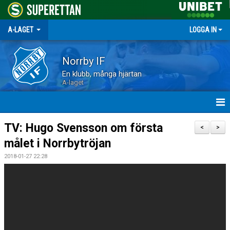
A-LAGET
LOGGA IN
Norrby IF
En klubb, många hjärtan
A-laget
HEM
TV: Hugo Svensson om första
<
>
målet i Norrbytröjan
NYHETER
2018-01-27 22:28
MATCHER
TRUPPEN
KALENDER