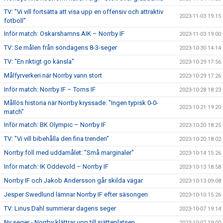
TV: ”Vi vill fortsätta att visa upp en offensiv och attraktiv
2023-11-03 19:15
fotboll”
Inför match: Oskarshamns AIK – Norrby IF
2023-11-03 19:00
TV: Se målen från söndagens 8-3-seger
2023-10-30 14:14
TV: "En riktigt go känsla"
2023-10-29 17:56
Målfyrverkeri när Norrby vann stort
2023-10-29 17:26
Inför match: Norrby IF – Torns IF
2023-10-28 18:23
Mållös historia när Norrby kryssade: "Ingen typisk 0-0-
2023-10-21 19:20
match"
Inför match: BK Olympic – Norrby IF
2023-10-20 18:25
TV: "Vi vill bibehålla den fina trenden"
2023-10-20 18:02
Norrby föll med uddamålet: "Små marginaler"
2023-10-14 15:26
Inför match: IK Oddevold – Norrby IF
2023-10-13 18:58
Norrby IF och Jakob Andersson går skilda vägar
2023-10-13 09:08
Jesper Swedlund lämnar Norrby IF efter säsongen
2023-10-10 15:26
TV: Linus Dahl summerar dagens seger
2023-10-07 19:14
Ny seger - Norrby klättrar upp till sjätteplatsen
2023-10-07 19:00