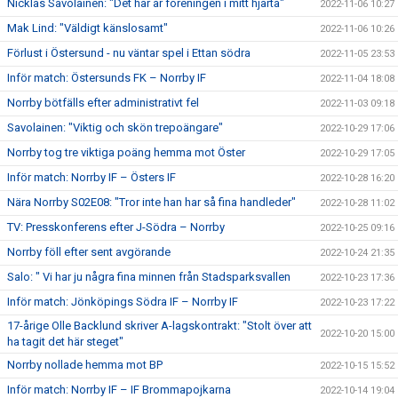
Nicklas Savolainen: "Det här är föreningen i mitt hjärta"
2022-11-06 10:27
Mak Lind: "Väldigt känslosamt"
2022-11-06 10:26
Förlust i Östersund - nu väntar spel i Ettan södra
2022-11-05 23:53
Inför match: Östersunds FK – Norrby IF
2022-11-04 18:08
Norrby bötfälls efter administrativt fel
2022-11-03 09:18
Savolainen: "Viktig och skön trepoängare"
2022-10-29 17:06
Norrby tog tre viktiga poäng hemma mot Öster
2022-10-29 17:05
Inför match: Norrby IF – Östers IF
2022-10-28 16:20
Nära Norrby S02E08: "Tror inte han har så fina handleder"
2022-10-28 11:02
TV: Presskonferens efter J-Södra – Norrby
2022-10-25 09:16
Norrby föll efter sent avgörande
2022-10-24 21:35
Salo: " Vi har ju några fina minnen från Stadsparksvallen
2022-10-23 17:36
Inför match: Jönköpings Södra IF – Norrby IF
2022-10-23 17:22
17-årige Olle Backlund skriver A-lagskontrakt: "Stolt över att
2022-10-20 15:00
ha tagit det här steget"
Norrby nollade hemma mot BP
2022-10-15 15:52
Inför match: Norrby IF – IF Brommapojkarna
2022-10-14 19:04