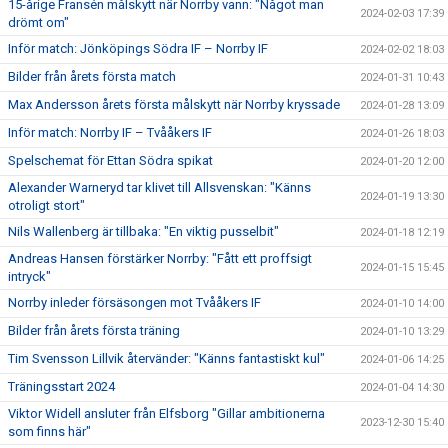
15-årige Fransén målskytt när Norrby vann: "Något man
2024-02-03 17:39
drömt om"
Inför match: Jönköpings Södra IF – Norrby IF
2024-02-02 18:03
Bilder från årets första match
2024-01-31 10:43
Max Andersson årets första målskytt när Norrby kryssade
2024-01-28 13:09
Inför match: Norrby IF – Tvååkers IF
2024-01-26 18:03
Spelschemat för Ettan Södra spikat
2024-01-20 12:00
Alexander Warneryd tar klivet till Allsvenskan: "Känns
2024-01-19 13:30
otroligt stort"
Nils Wallenberg är tillbaka: "En viktig pusselbit"
2024-01-18 12:19
Andreas Hansen förstärker Norrby: "Fått ett proffsigt
2024-01-15 15:45
intryck"
Norrby inleder försäsongen mot Tvååkers IF
2024-01-10 14:00
Bilder från årets första träning
2024-01-10 13:29
Tim Svensson Lillvik återvänder: "Känns fantastiskt kul"
2024-01-06 14:25
Träningsstart 2024
2024-01-04 14:30
Viktor Widell ansluter från Elfsborg "Gillar ambitionerna
2023-12-30 15:40
som finns här"