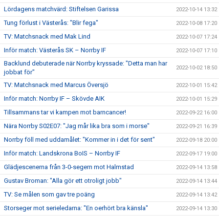
Lördagens matchvärd: Stiftelsen Garissa
2022-10-14 13:32
Tung förlust i Västerås: "Blir fega"
2022-10-08 17:20
TV: Matchsnack med Mak Lind
2022-10-07 17:24
Inför match: Västerås SK – Norrby IF
2022-10-07 17:10
Backlund debuterade när Norrby kryssade: "Detta man har
2022-10-02 18:50
jobbat för"
TV: Matchsnack med Marcus Översjö
2022-10-01 15:42
Inför match: Norrby IF – Skövde AIK
2022-10-01 15:29
Tillsammans tar vi kampen mot barncancer!
2022-09-22 16:00
Nära Norrby S02E07: "Jag mår lika bra som i morse"
2022-09-21 16:39
Norrby föll med uddamålet: "Kommer in i det för sent"
2022-09-18 20:00
Inför match: Landskrona BoIS – Norrby IF
2022-09-17 19:00
Glädjescenerna från 3-0-segern mot Halmstad
2022-09-14 13:58
Gustav Broman: "Alla gör ett otroligt jobb"
2022-09-14 13:44
TV: Se målen som gav tre poäng
2022-09-14 13:42
Storseger mot serieledarna: "En oerhört bra känsla"
2022-09-14 13:30