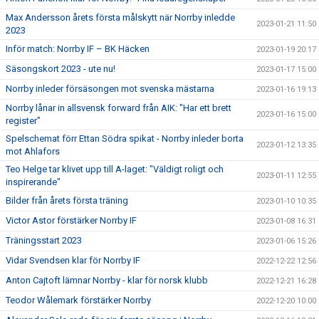
Max Andersson årets första målskytt när Norrby inledde
2023-01-21 11:50
2023
Inför match: Norrby IF – BK Häcken
2023-01-19 20:17
Säsongskort 2023 - ute nu!
2023-01-17 15:00
Norrby inleder försäsongen mot svenska mästarna
2023-01-16 19:13
Norrby lånar in allsvensk forward från AIK: "Har ett brett
2023-01-16 15:00
register"
Spelschemat förr Ettan Södra spikat - Norrby inleder borta
2023-01-12 13:35
mot Ahlafors
Teo Helge tar klivet upp till A-laget: "Väldigt roligt och
2023-01-11 12:55
inspirerande"
Bilder från årets första träning
2023-01-10 10:35
Victor Astor förstärker Norrby IF
2023-01-08 16:31
Träningsstart 2023
2023-01-06 15:26
Vidar Svendsen klar för Norrby IF
2022-12-22 12:56
Anton Cajtoft lämnar Norrby - klar för norsk klubb
2022-12-21 16:28
Teodor Wålemark förstärker Norrby
2022-12-20 10:00