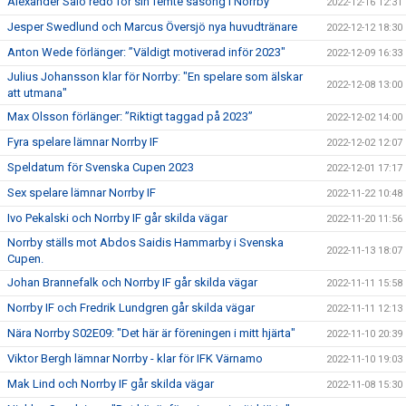
Alexander Salo redo för sin femte säsong i Norrby
2022-12-16 12:31
Jesper Swedlund och Marcus Översjö nya huvudtränare
2022-12-12 18:30
Anton Wede förlänger: ”Väldigt motiverad inför 2023"
2022-12-09 16:33
Julius Johansson klar för Norrby: "En spelare som älskar
2022-12-08 13:00
att utmana"
Max Olsson förlänger: ”Riktigt taggad på 2023”
2022-12-02 14:00
Fyra spelare lämnar Norrby IF
2022-12-02 12:07
Speldatum för Svenska Cupen 2023
2022-12-01 17:17
Sex spelare lämnar Norrby IF
2022-11-22 10:48
Ivo Pekalski och Norrby IF går skilda vägar
2022-11-20 11:56
Norrby ställs mot Abdos Saidis Hammarby i Svenska
2022-11-13 18:07
Cupen.
Johan Brannefalk och Norrby IF går skilda vägar
2022-11-11 15:58
Norrby IF och Fredrik Lundgren går skilda vägar
2022-11-11 12:13
Nära Norrby S02E09: "Det här är föreningen i mitt hjärta"
2022-11-10 20:39
Viktor Bergh lämnar Norrby - klar för IFK Värnamo
2022-11-10 19:03
Mak Lind och Norrby IF går skilda vägar
2022-11-08 15:30