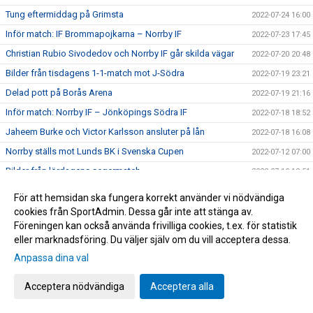
Tung eftermiddag på Grimsta
2022-07-24 16:00
Inför match: IF Brommapojkarna – Norrby IF
2022-07-23 17:45
Christian Rubio Sivodedov och Norrby IF går skilda vägar
2022-07-20 20:48
Bilder från tisdagens 1-1-match mot J-Södra
2022-07-19 23:21
Delad pott på Borås Arena
2022-07-19 21:16
Inför match: Norrby IF – Jönköpings Södra IF
2022-07-18 18:52
Jaheem Burke och Victor Karlsson ansluter på lån
2022-07-18 16:08
Norrby ställs mot Lunds BK i Svenska Cupen
2022-07-12 07:00
Bilder från lördagens segermatch
2022-07-10 18:51
Ny hemmaseger - Anton Wede målskytt igen
2022-07-09 22:30
För att hemsidan ska fungera korrekt använder vi nödvändiga
Inför match: Norrby IF – Västerås SK
cookies från SportAdmin. Dessa går inte att stänga av.
2022-07-09 07:40
Föreningen kan också använda frivilliga cookies, t.ex. för statistik
Stolpe ut i Skåne - Norrby utan poäng trots massiv press på
2022-07-05 13:10
eller marknadsföring. Du väljer själv om du vill acceptera dessa.
slutet
Anpassa dina val
Inför match: Trelleborgs FF – Norrby IF
2022-07-03 19:42
Bilder från tisdagens 2-0-seger
2022-06-29 14:29
Acceptera nödvändiga
Acceptera alla
TV: Upplev glädjen efter slutsignalen
2022-06-29 14:25