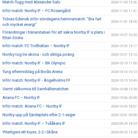
Match-Tugg med Alexander Salo
2024-11-03 13:26
Inför match: Norrby IF – FC Rosengård
2024-11-02 11:41
Tobias Edenvik inför söndagens hemmamatch: "Bra fart
2024-11-01 18:50
och mycket energi"
Förändringar i tränarstaben för att säkra Norrby IF:s plats i
2024-10-27 16:32
Ettan Södra
Inför match: FC Trollhättan – Norrby IF
2024-10-25 19:17
Norrby tog tre sköna - och viktiga poäng
2024-10-21 13:12
Inför match: Norrby IF – BK Olympic
2024-10-19 17:00
Tung eftermiddag på Borås Arena
2024-10-14 10:13
Inför match: Norrby IF - Ängelholms FF
2024-10-13 10:49
Varmt välkomna till Samhällsmatchen
2024-10-08 13:34
Ariana FC – Norrby IF
2024-10-06 20:00
Inför match: Ariana FC – Norrby IF
2024-10-05 18:07
Norrby upp på fjärdeplats efter 2-1-seger
2024-10-01 09:00
Inför match: Norrby IF – Tvååkers IF
2024-09-29 18:53
Ytterligare ett kryss: 2-2 i Skåne
2024-09-23 12:20