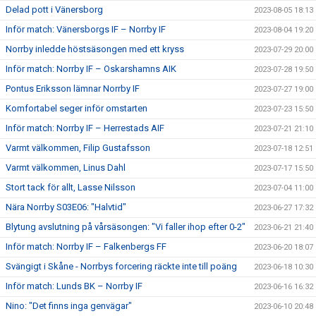
Delad pott i Vänersborg
2023-08-05 18:13
Inför match: Vänersborgs IF – Norrby IF
2023-08-04 19:20
Norrby inledde höstsäsongen med ett kryss
2023-07-29 20:00
Inför match: Norrby IF – Oskarshamns AIK
2023-07-28 19:50
Pontus Eriksson lämnar Norrby IF
2023-07-27 19:00
Komfortabel seger inför omstarten
2023-07-23 15:50
Inför match: Norrby IF – Herrestads AIF
2023-07-21 21:10
Varmt välkommen, Filip Gustafsson
2023-07-18 12:51
Varmt välkommen, Linus Dahl
2023-07-17 15:50
Stort tack för allt, Lasse Nilsson
2023-07-04 11:00
Nära Norrby S03E06: "Halvtid"
2023-06-27 17:32
Blytung avslutning på vårsäsongen: "Vi faller ihop efter 0-2"
2023-06-21 21:40
Inför match: Norrby IF – Falkenbergs FF
2023-06-20 18:07
Svängigt i Skåne - Norrbys forcering räckte inte till poäng
2023-06-18 10:30
Inför match: Lunds BK – Norrby IF
2023-06-16 16:32
Nino: "Det finns inga genvägar"
2023-06-10 20:48