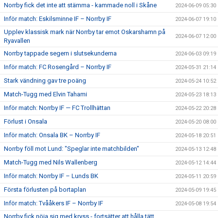
Norrby fick det inte att stämma - kammade noll i Skåne
2024-06-09 05:30
Inför match: Eskilsminne IF – Norrby IF
2024-06-07 19:10
Upplev klassisk mark när Norrby tar emot Oskarshamn på
2024-06-07 12:00
Ryavallen
Norrby tappade segern i slutsekunderna
2024-06-03 09:19
Inför match: FC Rosengård – Norrby IF
2024-05-31 21:14
Stark vändning gav tre poäng
2024-05-24 10:52
Match-Tugg med Elvin Tahami
2024-05-23 18:13
Inför match: Norrby IF — FC Trollhättan
2024-05-22 20:28
Förlust i Onsala
2024-05-20 08:00
Inför match: Onsala BK – Norrby IF
2024-05-18 20:51
Norrby föll mot Lund: "Speglar inte matchbilden"
2024-05-13 12:48
Match-Tugg med Nils Wallenberg
2024-05-12 14:44
Inför match: Norrby IF – Lunds BK
2024-05-11 20:59
Första förlusten på bortaplan
2024-05-09 19:45
Inför match: Tvååkers IF – Norrby IF
2024-05-08 19:54
Norrby fick nöja sig med kryss - fortsätter att hålla tätt