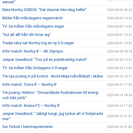
senast"
Nära Norrby S03E04: "Det stannar inte idag heller"
2023-05-04 20:24
Bilder från måndagens segermatch
2023-05-02 14:30
TV: Se målen från måndagens seger
2023-05-02 12:05
"Kul att allt hårt slit lönar sig"
2023-05-01 19:31
Tredje raka när Norrby tog en ny 3-0-seger
2023-05-01 18:05
Inför match: Norrby IF – BK Olympic
2023-04-30 18:18
Jesper Swedlund: "Tror på en publikvänlig match"
2023-04-30 13:51
TV: Se målen från lördagens 3-0-seger
2023-04-23 15:00
Tre nya poäng in på kontot - Atola Meja tvåmålskytt i skåne
2023-04-22 18:17
Inför match: Torns IF – Norrby IF
2023-04-21 17:30
Tre poäng i Malmö: "Omvandlade frustrationen till energi
2023-04-15 18:24
och hårt jobb"
Inför match: Ariana FC – Norrby IF
2023-04-14 17:30
Jesper Swedlund: "Jäkligt tungt, jag tycker att vi förtjänade
2023-04-10 21:01
mer"
Sur förlust i hemmapremiären
2023-04-10 21:00