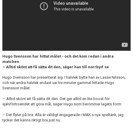
DOKUMENT
BILDARKIV
BILDER 2025
TABELL ETTAN SÖDRA 2025
Hugo Svensson har hittat målet - och det kom redan i andra
matchen.
– Alltid skönt att få sätta dit den, säger han till norrbyif.se
Hugo Svensson har presenterat sig. I halvlek bytte han av Lasse Nilsson,
och när andra halvlek endast var tre minuter gammal hittade Hugo
Svensson målet.
— Alltid skönt att få sätta dit den. Det ger alltid en lite boost för
självförtroendet att göra mål, säger Hugo som berömmer lagets form:
– Det flyter på bra. Alla är väldigt engagerade i MAK:s nya speltänk, jag
tycker det känns riktigt bra just nu.