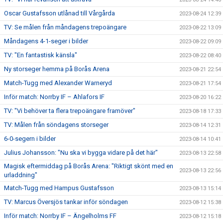
Oscar Gustafsson utlånad till Vårgårda
2023-08-24 12:39
TV: Se målen från måndagens trepoängare
2023-08-22 13:09
Måndagens 4-1-seger i bilder
2023-08-22 09:09
TV: "En fantastisk känsla"
2023-08-22 08:40
Ny storseger hemma på Borås Arena
2023-08-21 22:54
Match-Tugg med Alexander Warneryd
2023-08-21 17:54
Inför match: Norrby IF – Ahlafors IF
2023-08-20 16:22
TV: "Vi behöver ta flera trepoängare framöver"
2023-08-18 17:33
TV: Målen från söndagens storseger
2023-08-14 12:31
6-0-segern i bilder
2023-08-14 10:41
Julius Johansson: "Nu ska vi bygga vidare på det här"
2023-08-13 22:58
Magisk eftermiddag på Borås Arena: "Riktigt skönt med en
2023-08-13 22:56
urladdning"
Match-Tugg med Hampus Gustafsson
2023-08-13 15:14
TV: Marcus Översjös tankar inför söndagen
2023-08-12 15:38
Inför match: Norrby IF – Ängelholms FF
2023-08-12 15:18