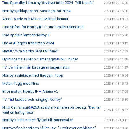
Ture Spendler första nyförvärvet inför 2024: "Vill framåt"
2023-12-22 16:00
Norrbys julklappstips: Säsongskort 2024!
2023-12-04 16:00
Anton Wede och Marcus Mikhail lämnar
2023-12-04 08:07
Fina siffror för Norrby IF i Ettanfotbolls talangkoll
2023-12-01 12:23
Fyra spelare lämnar Norrby IF
2023-11-22 15:20
Här är A-lagets tränarstab 2024
2023-11-21 19:19
Na&#776;ra Norrby S03E09 "Nino"
2023-11-17 17:59
Hyllningarna av Nino Osmanagi&#263; i bilder
2023-11-12 11:28
TV: Se målen från lördagens segermatch
2023-11-12 11:27
Norrby avslutade med flaggan i topp
2023-11-11 19:04
Match-Tugg med Nino
2023-11-11 13:43
Inför match: Norrby IF – Ariana FC
2023-11-10 17:25
TV: ”Ett laddad och hungrigt Norrby”
2023-11-10 13:19
Nino Osmanagi&#263; avslutar karriären på lördag: "Det har
2023-11-09 18:27
varit en häftig resa"
Norrbys sista match flyttad till Ramnavallen
2023-11-07 08:11
Norrbys fina höstform håller i sig: " Stolt över grabbarna"
2023-11-04 19:20