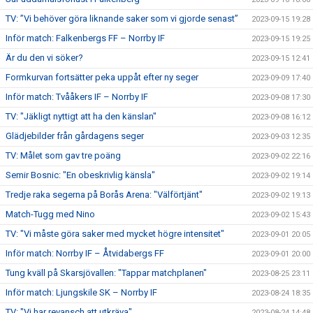
TV: ”Vi behöver göra liknande saker som vi gjorde senast”
2023-09-15 19:28
Inför match: Falkenbergs FF – Norrby IF
2023-09-15 19:25
Är du den vi söker?
2023-09-15 12:41
Formkurvan fortsätter peka uppåt efter ny seger
2023-09-09 17:40
Inför match: Tvååkers IF – Norrby IF
2023-09-08 17:30
TV: "Jäkligt nyttigt att ha den känslan"
2023-09-08 16:12
Glädjebilder från gårdagens seger
2023-09-03 12:35
TV: Målet som gav tre poäng
2023-09-02 22:16
Semir Bosnic: "En obeskrivlig känsla"
2023-09-02 19:14
Tredje raka segerna på Borås Arena: "Välförtjänt"
2023-09-02 19:13
Match-Tugg med Nino
2023-09-02 15:43
TV: "Vi måste göra saker med mycket högre intensitet"
2023-09-01 20:05
Inför match: Norrby IF – Åtvidabergs FF
2023-09-01 20:00
Tung kväll på Skarsjövallen: "Tappar matchplanen"
2023-08-25 23:11
Inför match: Ljungskile SK – Norrby IF
2023-08-24 18:35
TV: "Vi har revansch att utkräva"
2023-08-24 14:48