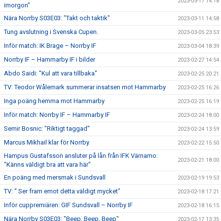
2023-03-17 14:18
imorgon"
Nära Norrby S03E03: "Takt och taktik"
2023-03-11 14:58
Tung avslutning i Svenska Cupen.
2023-03-05 23:53
Inför match: IK Brage – Norrby IF
2023-03-04 18:39
Norrby IF – Hammarby IF i bilder
2023-02-27 14:54
Abdo Saidi: "Kul att vara tillbaka"
2023-02-25 20:21
TV: Teodor Wålemark summerar insatsen mot Hammarby
2023-02-25 16:26
Inga poäng hemma mot Hammarby
2023-02-25 16:19
Inför match: Norrby IF – Hammarby IF
2023-02-24 18:00
Semir Bosnic: "Riktigt taggad"
2023-02-24 13:59
Marcus Mikhail klar för Norrby
2023-02-22 15:50
Hampus Gustafsson ansluter på lån från IFK Värnamo:
2023-02-21 18:00
"Känns väldigt bra att vara här"
En poäng med mersmak i Sundsvall
2023-02-19 19:53
TV: " Ser fram emot detta väldigt mycket"
2023-02-18 17:21
Inför cuppremiären: GIF Sundsvall – Norrby IF
2023-02-18 16:15
Nära Norrby S03E03: "Beep, Beep, Beep"
2023-02-17 13:35