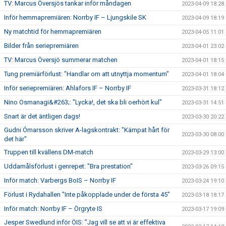
TV: Marcus Översjös tankar inför måndagen
2023-04-09 18:28
Inför hemmapremiären: Norrby IF – Ljungskile SK
2023-04-09 18:19
Ny matchtid för hemmapremiären
2023-04-05 11:01
Bilder från seriepremiären
2023-04-01 23:02
TV: Marcus Översjö summerar matchen
2023-04-01 18:15
Tung premiärförlust: "Handlar om att utnyttja momentum"
2023-04-01 18:04
Inför seriepremiären: Ahlafors IF – Norrby IF
2023-03-31 18:12
Nino Osmanagi&#263;: "Lycka!, det ska bli oerhört kul"
2023-03-31 14:51
Snart är det äntligen dags!
2023-03-30 20:22
Gudni Ómarsson skriver A-lagskontrakt: "Kämpat hårt för
2023-03-30 08:00
det här"
Truppen till kvällens DM-match
2023-03-29 13:00
Uddamålsförlust i genrepet: "Bra prestation"
2023-03-26 09:15
Inför match: Varbergs BoIS – Norrby IF
2023-03-24 19:10
Förlust i Rydahallen "Inte påkopplade under de första 45"
2023-03-18 18:17
Inför match: Norrby IF – Örgryte IS
2023-03-17 19:09
Jesper Swedlund inför ÖIS: ”Jag vill se att vi är effektiva