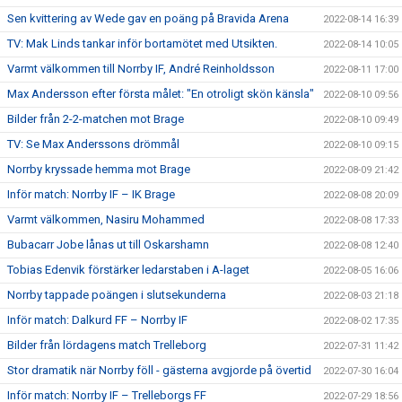
Sen kvittering av Wede gav en poäng på Bravida Arena
2022-08-14 16:39
TV: Mak Linds tankar inför bortamötet med Utsikten.
2022-08-14 10:05
Varmt välkommen till Norrby IF, André Reinholdsson
2022-08-11 17:00
Max Andersson efter första målet: "En otroligt skön känsla"
2022-08-10 09:56
Bilder från 2-2-matchen mot Brage
2022-08-10 09:49
TV: Se Max Anderssons drömmål
2022-08-10 09:15
Norrby kryssade hemma mot Brage
2022-08-09 21:42
Inför match: Norrby IF – IK Brage
2022-08-08 20:09
Varmt välkommen, Nasiru Mohammed
2022-08-08 17:33
Bubacarr Jobe lånas ut till Oskarshamn
2022-08-08 12:40
Tobias Edenvik förstärker ledarstaben i A-laget
2022-08-05 16:06
Norrby tappade poängen i slutsekunderna
2022-08-03 21:18
Inför match: Dalkurd FF – Norrby IF
2022-08-02 17:35
Bilder från lördagens match Trelleborg
2022-07-31 11:42
Stor dramatik när Norrby föll - gästerna avgjorde på övertid
2022-07-30 16:04
Inför match: Norrby IF – Trelleborgs FF
2022-07-29 18:56