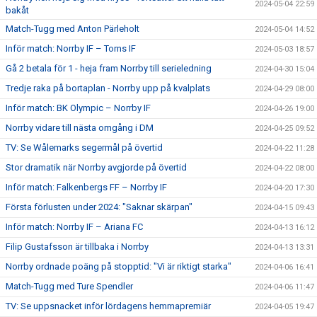
2024-05-04 22:59
bakåt
Match-Tugg med Anton Pärleholt
2024-05-04 14:52
Inför match: Norrby IF – Torns IF
2024-05-03 18:57
Gå 2 betala för 1 - heja fram Norrby till serieledning
2024-04-30 15:04
Tredje raka på bortaplan - Norrby upp på kvalplats
2024-04-29 08:00
Inför match: BK Olympic – Norrby IF
2024-04-26 19:00
Norrby vidare till nästa omgång i DM
2024-04-25 09:52
TV: Se Wålemarks segermål på övertid
2024-04-22 11:28
Stor dramatik när Norrby avgjorde på övertid
2024-04-22 08:00
Inför match: Falkenbergs FF – Norrby IF
2024-04-20 17:30
Första förlusten under 2024: "Saknar skärpan"
2024-04-15 09:43
Inför match: Norrby IF – Ariana FC
2024-04-13 16:12
Filip Gustafsson är tillbaka i Norrby
2024-04-13 13:31
Norrby ordnade poäng på stopptid: "Vi är riktigt starka"
2024-04-06 16:41
Match-Tugg med Ture Spendler
2024-04-06 11:47
TV: Se uppsnacket inför lördagens hemmapremiär
2024-04-05 19:47