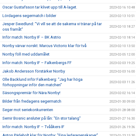
Oscar Gustafsson tar klivet upp till A-laget.
2023-02-16 10:48
Lördagens segermatch i bilder
2023-02-13 10:51
Jesper Swedlund: ”Vi vill se att de sakerna vi tränar på tar
2023-02-10 18:27
oss framåt”
Inför match: Norrby IF – BK Astrio
2023-02-10 18:14
Norrby värvar norskt: Marcus Victorio klar för två
2023-02-10 13:50
Norrby föll med uddamålet
2023-02-05 12:00
Inför match: Norrby IF – Falkenbergs FF
2023-02-03 19:25
Jakob Andersson förstärker Norrby
2023-02-03 16:00
Olle Backlund inför Falkenberg: "Jag har höga
2023-02-03 11:26
förhoppningar inför den matchen"
Säsongspremiär för Nära Norrby!
2023-02-02 16:14
Bilder från fredagens segermatch
2023-01-30 09:00
Seger mot seriekonkurrenten
2023-01-28 08:00
Semir Bosnic ansluter på lån: "En stor talang"
2023-01-27 16:30
Inför match: Norrby IF – Tvååkers IF
2023-01-26 19:36
Anton Pärleholt klar för Norrby: "Fina ledaregenskaper"
2023-01-23 15:30