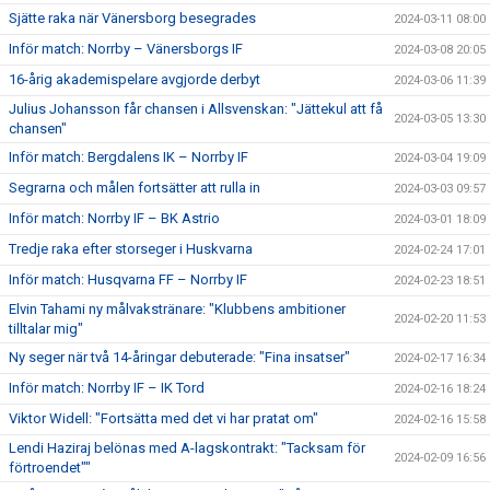
Sjätte raka när Vänersborg besegrades
2024-03-11 08:00
Inför match: Norrby – Vänersborgs IF
2024-03-08 20:05
16-årig akademispelare avgjorde derbyt
2024-03-06 11:39
Julius Johansson får chansen i Allsvenskan: "Jättekul att få
2024-03-05 13:30
chansen"
Inför match: Bergdalens IK – Norrby IF
2024-03-04 19:09
Segrarna och målen fortsätter att rulla in
2024-03-03 09:57
Inför match: Norrby IF – BK Astrio
2024-03-01 18:09
Tredje raka efter storseger i Huskvarna
2024-02-24 17:01
Inför match: Husqvarna FF – Norrby IF
2024-02-23 18:51
Elvin Tahami ny målvakstränare: "Klubbens ambitioner
2024-02-20 11:53
tilltalar mig"
Ny seger när två 14-åringar debuterade: "Fina insatser"
2024-02-17 16:34
Inför match: Norrby IF – IK Tord
2024-02-16 18:24
Viktor Widell: "Fortsätta med det vi har pratat om"
2024-02-16 15:58
Lendi Haziraj belönas med A-lagskontrakt: "Tacksam för
2024-02-09 16:56
förtroendet""