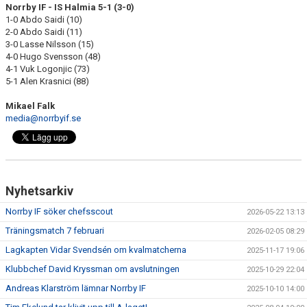
Norrby IF - IS Halmia 5-1 (3-0)
1-0 Abdo Saidi (10)
2-0 Abdo Saidi (11)
3-0 Lasse Nilsson (15)
4-0 Hugo Svensson (48)
4-1 Vuk Logonjic (73)
5-1 Alen Krasnici (88)
Mikael Falk
media@norrbyif.se
Nyhetsarkiv
Norrby IF söker chefsscout
2026-05-22 13:13
Träningsmatch 7 februari
2026-02-05 08:29
Lagkapten Vidar Svendsén om kvalmatcherna
2025-11-17 19:06
Klubbchef David Kryssman om avslutningen
2025-10-29 22:04
Andreas Klarström lämnar Norrby IF
2025-10-10 14:00