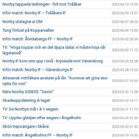
Norrby tappade ledningen - föll mot Tvååker
2023-06-10 19:00
Inför match: Norrby IF – Tvååkers IF
2023-06-09 19:21
Norrby utslagna ur DM
2023-06-07 08:00
Tung förlust på Kopparvallen
2023-06-04 12:00
Inför match: Åtvidabergs FF – Norrby IF
2023-06-02 20:00
TV: "Höga toppar och en del djupa dalar, vi måste höja vår
2023-06-02 11:12
lägstanivå"
Norrby IF kom inte upp i nivå - kryssade mot Vänersborg
2023-05-29 23:28
Inför match: Norrby IF – Vänersborgs IF
2023-05-28 19:25
Allsvensk mittfältare ansluter på lån: "Kommer att göra stor
2023-05-27 16:00
nytta för oss"
Nära Norrby S03E05: "Savvo"
2023-05-25 15:28
Skadeuppdatering A-laget
2023-05-22 14:17
TV: Se Norrbys mål i 4-1-segern
2023-05-21 11:13
TV: Upplev glädjen efter segern i Ängelholm
2023-05-20 21:50
Skön trepoängare i Skåne
2023-05-20 21:45
Inför match: Ängelholms FF – Norrby IF
2023-05-19 19:35