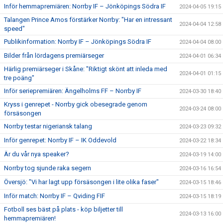
Inför hemmapremiären: Norrby IF – Jönköpings Södra IF
2024-04-05 19:15
Talangen Prince Amos förstärker Norrby: "Har en intressant
2024-04-04 12:58
speed"
Publikinformation: Norrby IF – Jönköpings Södra IF
2024-04-04 08:00
Bilder från lördagens premiärseger
2024-04-01 06:34
Härlig premiärseger i Skåne: "Riktigt skönt att inleda med
2024-04-01 01:15
tre poäng"
Inför seriepremiären: Ängelholms FF – Norrby IF
2024-03-30 18:40
Kryss i genrepet - Norrby gick obesegrade genom
2024-03-24 08:00
försäsongen
Norrby testar nigeriansk talang
2024-03-23 09:32
Inför genrepet: Norrby IF – IK Oddevold
2024-03-22 18:34
Är du vår nya speaker?
2024-03-19 14:00
Norrby tog sjunde raka segern
2024-03-16 16:54
Översjö: "Vi har lagt upp försäsongen i lite olika faser"
2024-03-15 18:46
Inför match: Norrby IF – Qviding FIF
2024-03-15 18:19
Fotboll ses bäst på plats - köp biljetter till
2024-03-13 16:00
hemmapremiären!