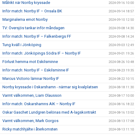
Målrikt när Norrby kryssade
2024-09-16 10:00
Inför match: Norrby IF – Onsala BK
2024-09-14 18:57
Marginalerna emot Norrby
2024-09-10 12:50
TV: Översjös tankar inför måndagen
2024-09-08 14:30
Inför match: Norrby IF – Falkenbergs FF
2024-09-08 14:24
Tung kväll i Jönköping
2024-09-03 12:49
Inför match: Jönköpings Södra IF – Norrby IF
2024-09-01 19:26
Förlust hemma mot Eskilsminne
2024-08-26 10:48
Inför match: Norrby IF – Eskilsminne IF
2024-08-23 19:35
Marcus Victorio lämnar Norrby IF
2024-08-22 10:15
Norrby kryssade i Oskarshamn - närmar sig kvalplatsen
2024-08-18 11:30
Varmt välkommen, Liam Olausson
2024-08-17 10:00
Inför match: Oskarshamns AIK – Norrby IF
2024-08-16 18:22
Oskar Gaschet Lundgren belönas med A-lagskontrakt
2024-08-16 13:02
Varmt välkommen, Mark Gorgos
2024-08-13 17:08
Ricky matchhjälte i återkomsten
2024-08-13 11:10