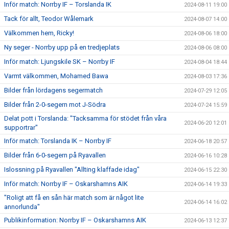
Inför match: Norrby IF – Torslanda IK
2024-08-11 19:00
Tack för allt, Teodor Wålemark
2024-08-07 14:00
Välkommen hem, Ricky!
2024-08-06 18:00
Ny seger - Norrby upp på en tredjeplats
2024-08-06 08:00
Inför match: Ljungskile SK – Norrby IF
2024-08-04 18:44
Varmt välkommen, Mohamed Bawa
2024-08-03 17:36
Bilder från lördagens segermatch
2024-07-29 12:05
Bilder från 2-0-segern mot J-Södra
2024-07-24 15:59
Delat pott i Torslanda: "Tacksamma för stödet från våra
2024-06-20 12:01
supportrar"
Inför match: Torslanda IK – Norrby IF
2024-06-18 20:57
Bilder från 6-0-segern på Ryavallen
2024-06-16 10:28
Islossning på Ryavallen "Allting klaffade idag"
2024-06-15 22:30
Inför match: Norrby IF – Oskarshamns AIK
2024-06-14 19:33
"Roligt att få en sån här match som är något lite
2024-06-14 16:02
annorlunda"
Publikinformation: Norrby IF – Oskarshamns AIK
2024-06-13 12:37