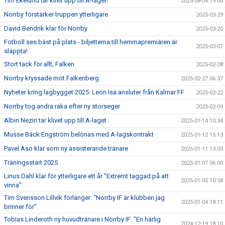
Tim Ekelund tar klivit upp till A-laget!
2025-08-04 19:00
Norrby förstärker truppen ytterligare
2025-03-29
David Bendrik klar för Norrby
2025-03-20
Fotboll ses bäst på plats - biljetterna till hemmapremiären är
2025-03-07
släppta!
Stort tack för allt, Falken
2025-02-28
Norrby kryssade mot Falkenberg
2025-02-27 06:37
Nyheter kring lagbygget 2025: Leon Isa ansluter från Kalmar FF
2025-02-22
Norrby tog andra raka efter ny storseger
2025-02-09
Albin Neziri tar klivet upp till A-laget
2025-01-14 10:34
Musse Bäck Engström belönas med A-lagskontrakt
2025-01-12 15:13
Pavel Aso klar som ny assisterande tränare
2025-01-11 13:03
Träningsstart 2025
2025-01-07 06:00
Linus Dahl klar för ytterligare ett år "Extremt taggad på att
2025-01-05 10:58
vinna"
Tim Svensson Lillvik förlänger: "Norrby IF är klubben jag
2025-01-04 18:11
brinner för"
Tobias Linderoth ny huvudtränare i Norrby IF: "En härlig
2024-12-19 18:10