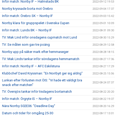
Inför match: Norrby IF – Halmstads BK
2022-09-12 19:53
Norrby kryssade borta mot Örebro
2022-09-04 17:37
Inför match: Örebro SK – Norrby IF
2022-09-03 15:42
Norrby klara för gruppspelet i Svenska Cupen
2022-09-01 10:09
Inför match: Lunds BK – Norrby IF
2022-08-31 09:30
TV: Mak Lind inför onsdagens cupmatch mot Lund
2022-08-30 15:29
TV: Se målen som gav tre poäng
2022-08-29 12:58
Norrby upp på säker mark efter hemmaseger
2022-08-28 18:15
TV: Mak Linds tankar inför söndagens hemmamatch
2022-08-27 17:36
Inför match: Norrby IF – AFC Eskilstuna
2022-08-27 17:29
Klubbchef David Kryssman: "En Norrbyit ger sig aldrig"
2022-08-25 15:06
Lunkan efter förlusten mot ÖIS: "Vi hade ett väldigt bra
2022-08-24 07:37
snack efter matchen"
TV: Översjös tankar inför tisdagens bortamatch
2022-08-22 20:20
Inför match: Örgryte IS – Norrby IF
2022-08-22 19:37
Nära Norrby S02E06: "Deadline Day"
2022-08-20 16:29
Datum och tider för omgång 25-30
2022-08-17 13:01