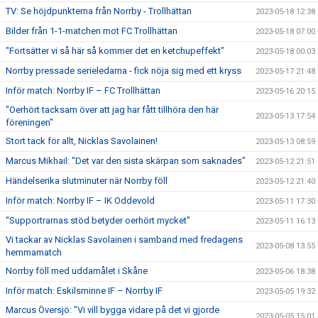
TV: Se höjdpunkterna från Norrby - Trollhättan
2023-05-18 12:38
Bilder från 1-1-matchen mot FC Trollhättan
2023-05-18 07:00
"Fortsätter vi så här så kommer det en ketchupeffekt"
2023-05-18 00:03
Norrby pressade serieledarna - fick nöja sig med ett kryss
2023-05-17 21:48
Inför match: Norrby IF – FC Trollhättan
2023-05-16 20:15
"Oerhört tacksam över att jag har fått tillhöra den här
2023-05-13 17:54
föreningen"
Stort tack för allt, Nicklas Savolainen!
2023-05-13 08:59
Marcus Mikhail: "Det var den sista skärpan som saknades"
2023-05-12 21:51
Händelserika slutminuter när Norrby föll
2023-05-12 21:40
Inför match: Norrby IF – IK Oddevold
2023-05-11 17:30
"Supportrarnas stöd betyder oerhört mycket"
2023-05-11 16:13
Vi tackar av Nicklas Savolainen i samband med fredagens
2023-05-08 13:55
hemmamatch
Norrby föll med uddamålet i Skåne
2023-05-06 18:38
Inför match: Eskilsminne IF – Norrby IF
2023-05-05 19:32
Marcus Översjö: "Vi vill bygga vidare på det vi gjorde
2023-05-05 15:01