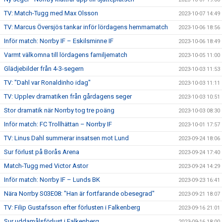
TV: Match-Tugg med Max Olsson
2023-10-07 14:49
TV: Marcus Översjös tankar inför lördagens hemmamatch
2023-10-06 18:56
Inför match: Norrby IF – Eskilsminne IF
2023-10-06 18:49
Varmt välkomna till lördagens familjematch
2023-10-05 11:00
Glädjebilder från 4-3-segern
2023-10-03 11:53
TV: "Dahl var Ronaldinho idag"
2023-10-03 11:11
TV: Upplev dramatiken från gårdagens seger
2023-10-03 10:51
Stor dramatik när Norrby tog tre poäng
2023-10-03 08:30
Inför match: FC Trollhättan – Norrby IF
2023-10-01 17:57
TV: Linus Dahl summerar insatsen mot Lund
2023-09-24 18:06
Sur förlust på Borås Arena
2023-09-24 17:40
Match-Tugg med Victor Astor
2023-09-24 14:29
Inför match: Norrby IF – Lunds BK
2023-09-23 16:41
Nära Norrby S03E08: "Han är fortfarande obesegrad"
2023-09-21 18:07
TV: Filip Gustafsson efter förlusten i Falkenberg
2023-09-16 21:01
Sur uddamålsförlust i Falkenberg
2023-09-16 18:00