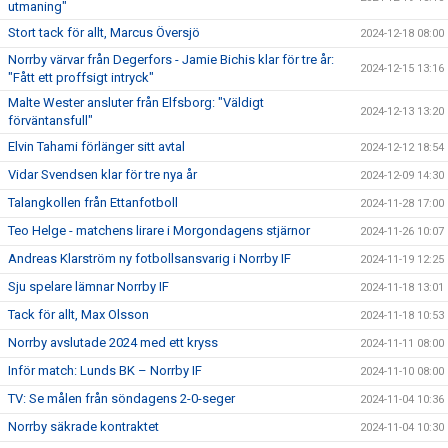
utmaning"
Stort tack för allt, Marcus Översjö
2024-12-18 08:00
Norrby värvar från Degerfors - Jamie Bichis klar för tre år:
2024-12-15 13:16
"Fått ett proffsigt intryck"
Malte Wester ansluter från Elfsborg: "Väldigt
2024-12-13 13:20
förväntansfull"
Elvin Tahami förlänger sitt avtal
2024-12-12 18:54
Vidar Svendsen klar för tre nya år
2024-12-09 14:30
Talangkollen från Ettanfotboll
2024-11-28 17:00
Teo Helge - matchens lirare i Morgondagens stjärnor
2024-11-26 10:07
Andreas Klarström ny fotbollsansvarig i Norrby IF
2024-11-19 12:25
Sju spelare lämnar Norrby IF
2024-11-18 13:01
Tack för allt, Max Olsson
2024-11-18 10:53
Norrby avslutade 2024 med ett kryss
2024-11-11 08:00
Inför match: Lunds BK – Norrby IF
2024-11-10 08:00
TV: Se målen från söndagens 2-0-seger
2024-11-04 10:36
Norrby säkrade kontraktet
2024-11-04 10:30