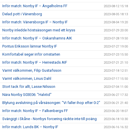
Inför match: Norrby IF – Ängelholms FF
2023-08-12 15:18
Delad pott i Vänersborg
2023-08-05 18:13
Inför match: Vänersborgs IF – Norrby IF
2023-08-04 19:20
Norrby inledde höstsäsongen med ett kryss
2023-07-29 20:00
Inför match: Norrby IF – Oskarshamns AIK
2023-07-28 19:50
Pontus Eriksson lämnar Norrby IF
2023-07-27 19:00
Komfortabel seger inför omstarten
2023-07-23 15:50
Inför match: Norrby IF – Herrestads AIF
2023-07-21 21:10
Varmt välkommen, Filip Gustafsson
2023-07-18 12:51
Varmt välkommen, Linus Dahl
2023-07-17 15:50
Stort tack för allt, Lasse Nilsson
2023-07-04 11:00
Nära Norrby S03E06: "Halvtid"
2023-06-27 17:32
Blytung avslutning på vårsäsongen: "Vi faller ihop efter 0-2"
2023-06-21 21:40
Inför match: Norrby IF – Falkenbergs FF
2023-06-20 18:07
Svängigt i Skåne - Norrbys forcering räckte inte till poäng
2023-06-18 10:30
Inför match: Lunds BK – Norrby IF
2023-06-16 16:32