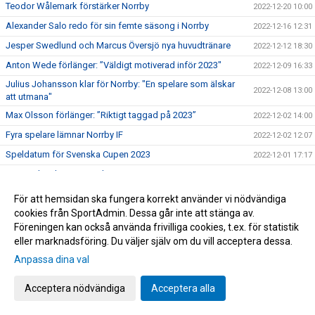
Teodor Wålemark förstärker Norrby
2022-12-20 10:00
Alexander Salo redo för sin femte säsong i Norrby
2022-12-16 12:31
Jesper Swedlund och Marcus Översjö nya huvudtränare
2022-12-12 18:30
Anton Wede förlänger: ”Väldigt motiverad inför 2023"
2022-12-09 16:33
Julius Johansson klar för Norrby: "En spelare som älskar
2022-12-08 13:00
att utmana"
Max Olsson förlänger: ”Riktigt taggad på 2023”
2022-12-02 14:00
Fyra spelare lämnar Norrby IF
2022-12-02 12:07
Speldatum för Svenska Cupen 2023
2022-12-01 17:17
Sex spelare lämnar Norrby IF
2022-11-22 10:48
Ivo Pekalski och Norrby IF går skilda vägar
2022-11-20 11:56
För att hemsidan ska fungera korrekt använder vi nödvändiga
Norrby ställs mot Abdos Saidis Hammarby i Svenska
cookies från SportAdmin. Dessa går inte att stänga av.
2022-11-13 18:07
Cupen.
Föreningen kan också använda frivilliga cookies, t.ex. för statistik
eller marknadsföring. Du väljer själv om du vill acceptera dessa.
Johan Brannefalk och Norrby IF går skilda vägar
2022-11-11 15:58
Anpassa dina val
Norrby IF och Fredrik Lundgren går skilda vägar
2022-11-11 12:13
Nära Norrby S02E09: "Det här är föreningen i mitt hjärta"
2022-11-10 20:39
Acceptera nödvändiga
Acceptera alla
Viktor Bergh lämnar Norrby - klar för IFK Värnamo
2022-11-10 19:03