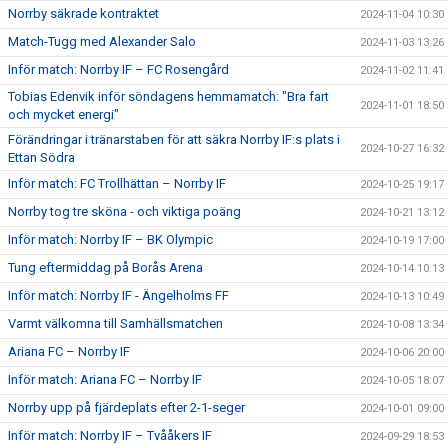
Norrby säkrade kontraktet
2024-11-04 10:30
Match-Tugg med Alexander Salo
2024-11-03 13:26
Inför match: Norrby IF – FC Rosengård
2024-11-02 11:41
Tobias Edenvik inför söndagens hemmamatch: "Bra fart
2024-11-01 18:50
och mycket energi"
Förändringar i tränarstaben för att säkra Norrby IF:s plats i
2024-10-27 16:32
Ettan Södra
Inför match: FC Trollhättan – Norrby IF
2024-10-25 19:17
Norrby tog tre sköna - och viktiga poäng
2024-10-21 13:12
Inför match: Norrby IF – BK Olympic
2024-10-19 17:00
Tung eftermiddag på Borås Arena
2024-10-14 10:13
Inför match: Norrby IF - Ängelholms FF
2024-10-13 10:49
Varmt välkomna till Samhällsmatchen
2024-10-08 13:34
Ariana FC – Norrby IF
2024-10-06 20:00
Inför match: Ariana FC – Norrby IF
2024-10-05 18:07
Norrby upp på fjärdeplats efter 2-1-seger
2024-10-01 09:00
Inför match: Norrby IF – Tvååkers IF
2024-09-29 18:53