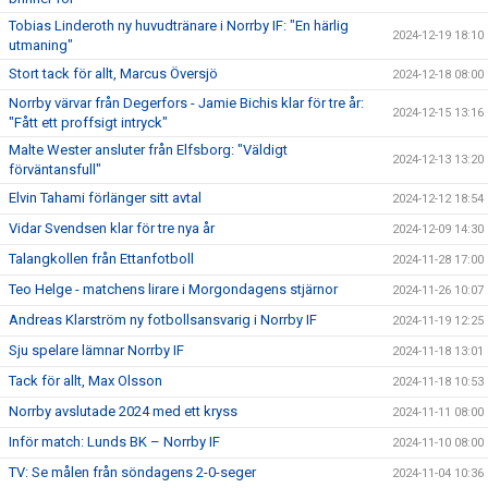
Tobias Linderoth ny huvudtränare i Norrby IF: "En härlig
2024-12-19 18:10
utmaning"
Stort tack för allt, Marcus Översjö
2024-12-18 08:00
Norrby värvar från Degerfors - Jamie Bichis klar för tre år:
2024-12-15 13:16
"Fått ett proffsigt intryck"
Malte Wester ansluter från Elfsborg: "Väldigt
2024-12-13 13:20
förväntansfull"
Elvin Tahami förlänger sitt avtal
2024-12-12 18:54
Vidar Svendsen klar för tre nya år
2024-12-09 14:30
Talangkollen från Ettanfotboll
2024-11-28 17:00
Teo Helge - matchens lirare i Morgondagens stjärnor
2024-11-26 10:07
Andreas Klarström ny fotbollsansvarig i Norrby IF
2024-11-19 12:25
Sju spelare lämnar Norrby IF
2024-11-18 13:01
Tack för allt, Max Olsson
2024-11-18 10:53
Norrby avslutade 2024 med ett kryss
2024-11-11 08:00
Inför match: Lunds BK – Norrby IF
2024-11-10 08:00
TV: Se målen från söndagens 2-0-seger
2024-11-04 10:36