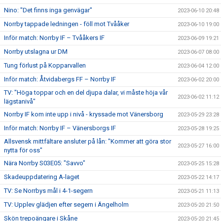
Nino: "Det finns inga genvägar"
2023-06-10 20:48
Norrby tappade ledningen - föll mot Tvååker
2023-06-10 19:00
Inför match: Norrby IF – Tvååkers IF
2023-06-09 19:21
Norrby utslagna ur DM
2023-06-07 08:00
Tung förlust på Kopparvallen
2023-06-04 12:00
Inför match: Åtvidabergs FF – Norrby IF
2023-06-02 20:00
TV: "Höga toppar och en del djupa dalar, vi måste höja vår
2023-06-02 11:12
lägstanivå"
Norrby IF kom inte upp i nivå - kryssade mot Vänersborg
2023-05-29 23:28
Inför match: Norrby IF – Vänersborgs IF
2023-05-28 19:25
Allsvensk mittfältare ansluter på lån: "Kommer att göra stor
2023-05-27 16:00
nytta för oss"
Nära Norrby S03E05: "Savvo"
2023-05-25 15:28
Skadeuppdatering A-laget
2023-05-22 14:17
TV: Se Norrbys mål i 4-1-segern
2023-05-21 11:13
TV: Upplev glädjen efter segern i Ängelholm
2023-05-20 21:50
Skön trepoängare i Skåne
2023-05-20 21:45