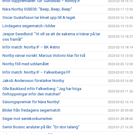
Inför cuppremiären: GIF Sundsvall – Norrby IF
2023-02-18 16:15
Nära Norrby S03E03: "Beep, Beep, Beep"
2023-02-17 13:35
Oscar Gustafsson tar klivet upp till A-laget.
2023-02-16 10:48
Lördagens segermatch i bilder
2023-02-13 10:51
Jesper Swedlund: ”Vi vill se att de sakerna vi tränar på tar
2023-02-10 18:27
oss framåt”
Inför match: Norrby IF – BK Astrio
2023-02-10 18:14
Norrby värvar norskt: Marcus Victorio klar för två
2023-02-10 13:50
Norrby föll med uddamålet
2023-02-05 12:00
Inför match: Norrby IF – Falkenbergs FF
2023-02-03 19:25
Jakob Andersson förstärker Norrby
2023-02-03 16:00
Olle Backlund inför Falkenberg: "Jag har höga
2023-02-03 11:26
förhoppningar inför den matchen"
Säsongspremiär för Nära Norrby!
2023-02-02 16:14
Bilder från fredagens segermatch
2023-01-30 09:00
Seger mot seriekonkurrenten
2023-01-28 08:00
Semir Bosnic ansluter på lån: "En stor talang"
2023-01-27 16:30