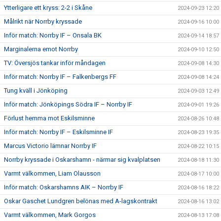
Ytterligare ett kryss: 2-2 i Skåne
2024-09-23 12:20
Målrikt när Norrby kryssade
2024-09-16 10:00
Inför match: Norrby IF – Onsala BK
2024-09-14 18:57
Marginalerna emot Norrby
2024-09-10 12:50
TV: Översjös tankar inför måndagen
2024-09-08 14:30
Inför match: Norrby IF – Falkenbergs FF
2024-09-08 14:24
Tung kväll i Jönköping
2024-09-03 12:49
Inför match: Jönköpings Södra IF – Norrby IF
2024-09-01 19:26
Förlust hemma mot Eskilsminne
2024-08-26 10:48
Inför match: Norrby IF – Eskilsminne IF
2024-08-23 19:35
Marcus Victorio lämnar Norrby IF
2024-08-22 10:15
Norrby kryssade i Oskarshamn - närmar sig kvalplatsen
2024-08-18 11:30
Varmt välkommen, Liam Olausson
2024-08-17 10:00
Inför match: Oskarshamns AIK – Norrby IF
2024-08-16 18:22
Oskar Gaschet Lundgren belönas med A-lagskontrakt
2024-08-16 13:02
Varmt välkommen, Mark Gorgos
2024-08-13 17:08