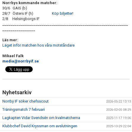
Norrbys kommande matcher:
30/6 GAIS (b)
28/7 Östers IF (h)
Köp biljetter!
2/8 Helsingborgs IF
_____________________________________________________________
________________
Läs mer:
Läget inför matchen hos våra motståndare
Mikael Falk
media@norrbyif.se
Nyhetsarkiv
Norrby IF söker chefsscout
2026-05-22 13:13
Träningsmatch 7 februari
2026-02-05 08:29
Lagkapten Vidar Svendsén om kvalmatcherna
2025-11-17 19:06
Klubbchef David Kryssman om avslutningen
2025-10-29 22:04