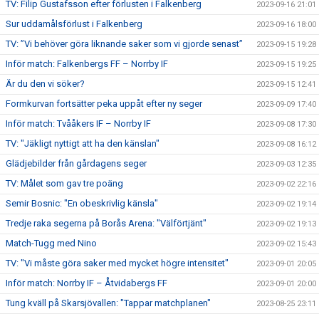
TV: Filip Gustafsson efter förlusten i Falkenberg
2023-09-16 21:01
Sur uddamålsförlust i Falkenberg
2023-09-16 18:00
TV: ”Vi behöver göra liknande saker som vi gjorde senast”
2023-09-15 19:28
Inför match: Falkenbergs FF – Norrby IF
2023-09-15 19:25
Är du den vi söker?
2023-09-15 12:41
Formkurvan fortsätter peka uppåt efter ny seger
2023-09-09 17:40
Inför match: Tvååkers IF – Norrby IF
2023-09-08 17:30
TV: "Jäkligt nyttigt att ha den känslan"
2023-09-08 16:12
Glädjebilder från gårdagens seger
2023-09-03 12:35
TV: Målet som gav tre poäng
2023-09-02 22:16
Semir Bosnic: "En obeskrivlig känsla"
2023-09-02 19:14
Tredje raka segerna på Borås Arena: "Välförtjänt"
2023-09-02 19:13
Match-Tugg med Nino
2023-09-02 15:43
TV: "Vi måste göra saker med mycket högre intensitet"
2023-09-01 20:05
Inför match: Norrby IF – Åtvidabergs FF
2023-09-01 20:00
Tung kväll på Skarsjövallen: "Tappar matchplanen"
2023-08-25 23:11