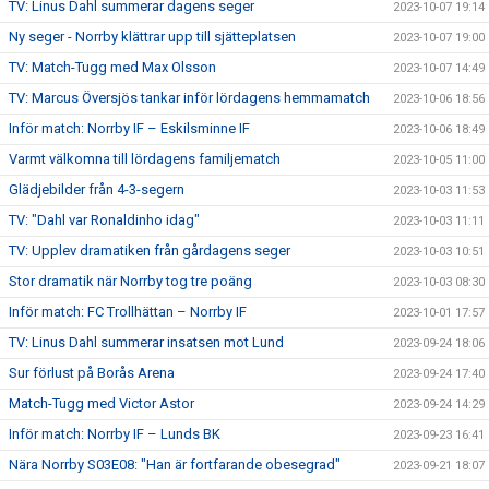
TV: Linus Dahl summerar dagens seger
2023-10-07 19:14
Ny seger - Norrby klättrar upp till sjätteplatsen
2023-10-07 19:00
TV: Match-Tugg med Max Olsson
2023-10-07 14:49
TV: Marcus Översjös tankar inför lördagens hemmamatch
2023-10-06 18:56
Inför match: Norrby IF – Eskilsminne IF
2023-10-06 18:49
Varmt välkomna till lördagens familjematch
2023-10-05 11:00
Glädjebilder från 4-3-segern
2023-10-03 11:53
TV: "Dahl var Ronaldinho idag"
2023-10-03 11:11
TV: Upplev dramatiken från gårdagens seger
2023-10-03 10:51
Stor dramatik när Norrby tog tre poäng
2023-10-03 08:30
Inför match: FC Trollhättan – Norrby IF
2023-10-01 17:57
TV: Linus Dahl summerar insatsen mot Lund
2023-09-24 18:06
Sur förlust på Borås Arena
2023-09-24 17:40
Match-Tugg med Victor Astor
2023-09-24 14:29
Inför match: Norrby IF – Lunds BK
2023-09-23 16:41
Nära Norrby S03E08: "Han är fortfarande obesegrad"
2023-09-21 18:07