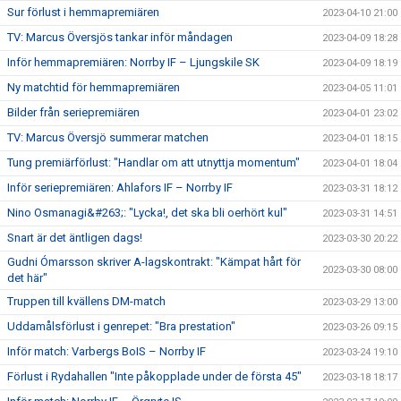
Sur förlust i hemmapremiären
2023-04-10 21:00
TV: Marcus Översjös tankar inför måndagen
2023-04-09 18:28
Inför hemmapremiären: Norrby IF – Ljungskile SK
2023-04-09 18:19
Ny matchtid för hemmapremiären
2023-04-05 11:01
Bilder från seriepremiären
2023-04-01 23:02
TV: Marcus Översjö summerar matchen
2023-04-01 18:15
Tung premiärförlust: "Handlar om att utnyttja momentum"
2023-04-01 18:04
Inför seriepremiären: Ahlafors IF – Norrby IF
2023-03-31 18:12
Nino Osmanagi&#263;: "Lycka!, det ska bli oerhört kul"
2023-03-31 14:51
Snart är det äntligen dags!
2023-03-30 20:22
Gudni Ómarsson skriver A-lagskontrakt: "Kämpat hårt för
2023-03-30 08:00
det här"
Truppen till kvällens DM-match
2023-03-29 13:00
Uddamålsförlust i genrepet: "Bra prestation"
2023-03-26 09:15
Inför match: Varbergs BoIS – Norrby IF
2023-03-24 19:10
Förlust i Rydahallen "Inte påkopplade under de första 45"
2023-03-18 18:17