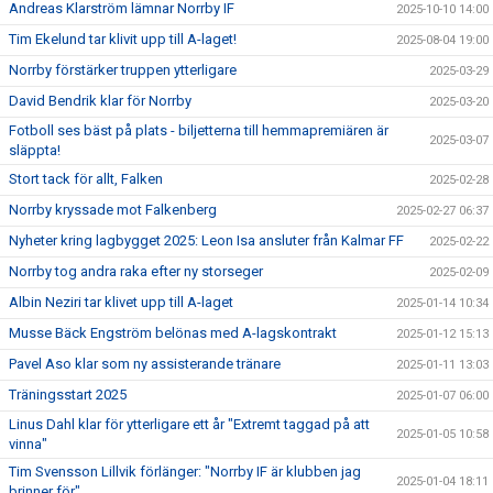
Andreas Klarström lämnar Norrby IF
2025-10-10 14:00
Tim Ekelund tar klivit upp till A-laget!
2025-08-04 19:00
Norrby förstärker truppen ytterligare
2025-03-29
David Bendrik klar för Norrby
2025-03-20
Fotboll ses bäst på plats - biljetterna till hemmapremiären är
2025-03-07
släppta!
Stort tack för allt, Falken
2025-02-28
Norrby kryssade mot Falkenberg
2025-02-27 06:37
Nyheter kring lagbygget 2025: Leon Isa ansluter från Kalmar FF
2025-02-22
Norrby tog andra raka efter ny storseger
2025-02-09
Albin Neziri tar klivet upp till A-laget
2025-01-14 10:34
Musse Bäck Engström belönas med A-lagskontrakt
2025-01-12 15:13
Pavel Aso klar som ny assisterande tränare
2025-01-11 13:03
Träningsstart 2025
2025-01-07 06:00
Linus Dahl klar för ytterligare ett år "Extremt taggad på att
2025-01-05 10:58
vinna"
Tim Svensson Lillvik förlänger: "Norrby IF är klubben jag
2025-01-04 18:11
brinner för"