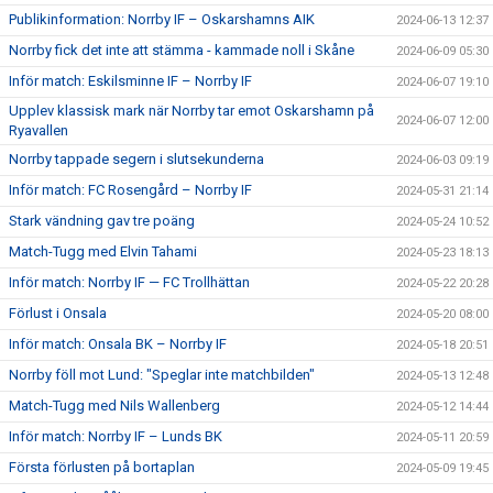
Publikinformation: Norrby IF – Oskarshamns AIK
2024-06-13 12:37
Norrby fick det inte att stämma - kammade noll i Skåne
2024-06-09 05:30
Inför match: Eskilsminne IF – Norrby IF
2024-06-07 19:10
Upplev klassisk mark när Norrby tar emot Oskarshamn på
2024-06-07 12:00
Ryavallen
Norrby tappade segern i slutsekunderna
2024-06-03 09:19
Inför match: FC Rosengård – Norrby IF
2024-05-31 21:14
Stark vändning gav tre poäng
2024-05-24 10:52
Match-Tugg med Elvin Tahami
2024-05-23 18:13
Inför match: Norrby IF — FC Trollhättan
2024-05-22 20:28
Förlust i Onsala
2024-05-20 08:00
Inför match: Onsala BK – Norrby IF
2024-05-18 20:51
Norrby föll mot Lund: "Speglar inte matchbilden"
2024-05-13 12:48
Match-Tugg med Nils Wallenberg
2024-05-12 14:44
Inför match: Norrby IF – Lunds BK
2024-05-11 20:59
Första förlusten på bortaplan
2024-05-09 19:45