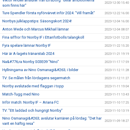
Viktor Widell ansluter från Elfsborg "Gillar ambitionerna
2023-12-30 15:40
som finns här"
Ture Spendler första nyförvärvet inför 2024: "Vill framåt"
2023-12-22 16:00
Norrbys julklappstips: Säsongskort 2024!
2023-12-04 16:00
Anton Wede och Marcus Mikhail lämnar
2023-12-04 08:07
Fina siffror för Norrby IF i Ettanfotbolls talangkoll
2023-12-01 12:23
Fyra spelare lämnar Norrby IF
2023-11-22 15:20
Här är A-lagets tränarstab 2024
2023-11-21 19:19
Na&#776;ra Norrby S03E09 "Nino"
2023-11-17 17:59
Hyllningarna av Nino Osmanagi&#263; i bilder
2023-11-12 11:28
TV: Se målen från lördagens segermatch
2023-11-12 11:27
Norrby avslutade med flaggan i topp
2023-11-11 19:04
Match-Tugg med Nino
2023-11-11 13:43
Inför match: Norrby IF – Ariana FC
2023-11-10 17:25
TV: ”Ett laddad och hungrigt Norrby”
2023-11-10 13:19
Nino Osmanagi&#263; avslutar karriären på lördag: "Det har
2023-11-09 18:27
varit en häftig resa"