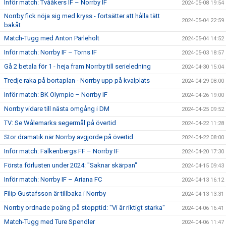
Inför match: Tvååkers IF – Norrby IF
2024-05-08 19:54
Norrby fick nöja sig med kryss - fortsätter att hålla tätt
2024-05-04 22:59
bakåt
Match-Tugg med Anton Pärleholt
2024-05-04 14:52
Inför match: Norrby IF – Torns IF
2024-05-03 18:57
Gå 2 betala för 1 - heja fram Norrby till serieledning
2024-04-30 15:04
Tredje raka på bortaplan - Norrby upp på kvalplats
2024-04-29 08:00
Inför match: BK Olympic – Norrby IF
2024-04-26 19:00
Norrby vidare till nästa omgång i DM
2024-04-25 09:52
TV: Se Wålemarks segermål på övertid
2024-04-22 11:28
Stor dramatik när Norrby avgjorde på övertid
2024-04-22 08:00
Inför match: Falkenbergs FF – Norrby IF
2024-04-20 17:30
Första förlusten under 2024: "Saknar skärpan"
2024-04-15 09:43
Inför match: Norrby IF – Ariana FC
2024-04-13 16:12
Filip Gustafsson är tillbaka i Norrby
2024-04-13 13:31
Norrby ordnade poäng på stopptid: "Vi är riktigt starka"
2024-04-06 16:41
Match-Tugg med Ture Spendler
2024-04-06 11:47