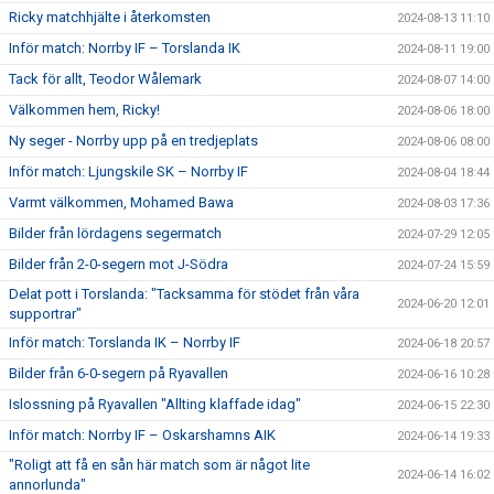
Ricky matchhjälte i återkomsten
2024-08-13 11:10
Inför match: Norrby IF – Torslanda IK
2024-08-11 19:00
Tack för allt, Teodor Wålemark
2024-08-07 14:00
Välkommen hem, Ricky!
2024-08-06 18:00
Ny seger - Norrby upp på en tredjeplats
2024-08-06 08:00
Inför match: Ljungskile SK – Norrby IF
2024-08-04 18:44
Varmt välkommen, Mohamed Bawa
2024-08-03 17:36
Bilder från lördagens segermatch
2024-07-29 12:05
Bilder från 2-0-segern mot J-Södra
2024-07-24 15:59
Delat pott i Torslanda: "Tacksamma för stödet från våra
2024-06-20 12:01
supportrar"
Inför match: Torslanda IK – Norrby IF
2024-06-18 20:57
Bilder från 6-0-segern på Ryavallen
2024-06-16 10:28
Islossning på Ryavallen "Allting klaffade idag"
2024-06-15 22:30
Inför match: Norrby IF – Oskarshamns AIK
2024-06-14 19:33
"Roligt att få en sån här match som är något lite
2024-06-14 16:02
annorlunda"