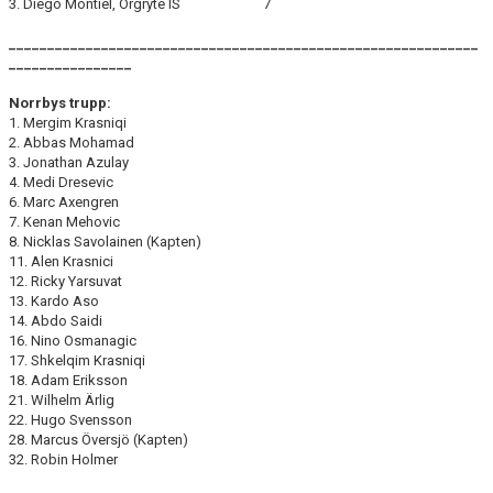
3. Diego Montiel, Örgryte IS 7
_____________________________________________________________
________________
Norrbys trupp:
1. Mergim Krasniqi
2. Abbas Mohamad
3. Jonathan Azulay
4. Medi Dresevic
6. Marc Axengren
7. Kenan Mehovic
8. Nicklas Savolainen (Kapten)
11. Alen Krasnici
12. Ricky Yarsuvat
13. Kardo Aso
14. Abdo Saidi
16. Nino Osmanagic
17. Shkelqim Krasniqi
18. Adam Eriksson
21. Wilhelm Ärlig
22. Hugo Svensson
28. Marcus Översjö (Kapten)
32. Robin Holmer