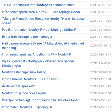
TV: Se uppsnacket inför lördagens hemmapremiär
2024-04-05 19:47
Inför hemmapremiären: Norrby IF – Jönköpings Södra IF
2024-04-05 19:15
Talangen Prince Amos förstärker Norrby: "Har en intressant
2024-04-04 12:58
speed"
Publikinformation: Norrby IF – Jönköpings Södra IF
2024-04-04 08:00
Bilder från lördagens premiärseger
2024-04-01 06:34
Härlig premiärseger i Skåne: "Riktigt skönt att inleda med
2024-04-01 01:15
tre poäng"
Inför seriepremiären: Ängelholms FF – Norrby IF
2024-03-30 18:40
Kryss i genrepet - Norrby gick obesegrade genom
2024-03-24 08:00
försäsongen
Norrby testar nigeriansk talang
2024-03-23 09:32
Inför genrepet: Norrby IF – IK Oddevold
2024-03-22 18:34
Är du vår nya speaker?
2024-03-19 14:00
Norrby tog sjunde raka segern
2024-03-16 16:54
Översjö: "Vi har lagt upp försäsongen i lite olika faser"
2024-03-15 18:46
Inför match: Norrby IF – Qviding FIF
2024-03-15 18:19