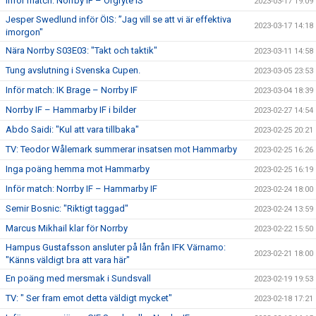
Inför match: Norrby IF – Örgryte IS
2023-03-17 19:09
Jesper Swedlund inför ÖIS: ”Jag vill se att vi är effektiva
2023-03-17 14:18
imorgon"
Nära Norrby S03E03: "Takt och taktik"
2023-03-11 14:58
Tung avslutning i Svenska Cupen.
2023-03-05 23:53
Inför match: IK Brage – Norrby IF
2023-03-04 18:39
Norrby IF – Hammarby IF i bilder
2023-02-27 14:54
Abdo Saidi: "Kul att vara tillbaka"
2023-02-25 20:21
TV: Teodor Wålemark summerar insatsen mot Hammarby
2023-02-25 16:26
Inga poäng hemma mot Hammarby
2023-02-25 16:19
Inför match: Norrby IF – Hammarby IF
2023-02-24 18:00
Semir Bosnic: "Riktigt taggad"
2023-02-24 13:59
Marcus Mikhail klar för Norrby
2023-02-22 15:50
Hampus Gustafsson ansluter på lån från IFK Värnamo:
2023-02-21 18:00
"Känns väldigt bra att vara här"
En poäng med mersmak i Sundsvall
2023-02-19 19:53
TV: " Ser fram emot detta väldigt mycket"
2023-02-18 17:21