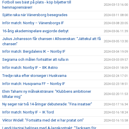
Fotboll ses bäst på plats - köp biljetter till
2024-03-13 16:00
hemmapremiären!
Sjätte raka när Vänersborg besegrades
2024-03-11 08:00
Inför match: Norrby – Vänersborgs IF
2024-03-08 20:05
16-årig akademispelare avgjorde derbyt
2024-03-06 11:39
Julius Johansson får chansen i Allsvenskan: "Jättekul att få
2024-03-05 13:30
chansen"
Inför match: Bergdalens IK – Norrby IF
2024-03-04 19:09
Segrarna och målen fortsätter att rulla in
2024-03-03 09:57
Inför match: Norrby IF – BK Astrio
2024-03-01 18:09
Tredje raka efter storseger i Huskvarna
2024-02-24 17:01
Inför match: Husqvarna FF – Norrby IF
2024-02-23 18:51
Elvin Tahami ny målvakstränare: "Klubbens ambitioner
2024-02-20 11:53
tilltalar mig"
Ny seger när två 14-åringar debuterade: "Fina insatser"
2024-02-17 16:34
Inför match: Norrby IF – IK Tord
2024-02-16 18:24
Viktor Widell: "Fortsätta med det vi har pratat om"
2024-02-16 15:58
Lendi Haziraj belönas med A-lagskontrakt: "Tacksam för