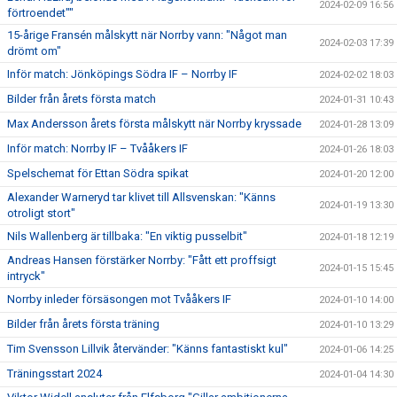
2024-02-09 16:56
förtroendet""
15-årige Fransén målskytt när Norrby vann: "Något man
2024-02-03 17:39
drömt om"
Inför match: Jönköpings Södra IF – Norrby IF
2024-02-02 18:03
Bilder från årets första match
2024-01-31 10:43
Max Andersson årets första målskytt när Norrby kryssade
2024-01-28 13:09
Inför match: Norrby IF – Tvååkers IF
2024-01-26 18:03
Spelschemat för Ettan Södra spikat
2024-01-20 12:00
Alexander Warneryd tar klivet till Allsvenskan: "Känns
2024-01-19 13:30
otroligt stort"
Nils Wallenberg är tillbaka: "En viktig pusselbit"
2024-01-18 12:19
Andreas Hansen förstärker Norrby: "Fått ett proffsigt
2024-01-15 15:45
intryck"
Norrby inleder försäsongen mot Tvååkers IF
2024-01-10 14:00
Bilder från årets första träning
2024-01-10 13:29
Tim Svensson Lillvik återvänder: "Känns fantastiskt kul"
2024-01-06 14:25
Träningsstart 2024
2024-01-04 14:30