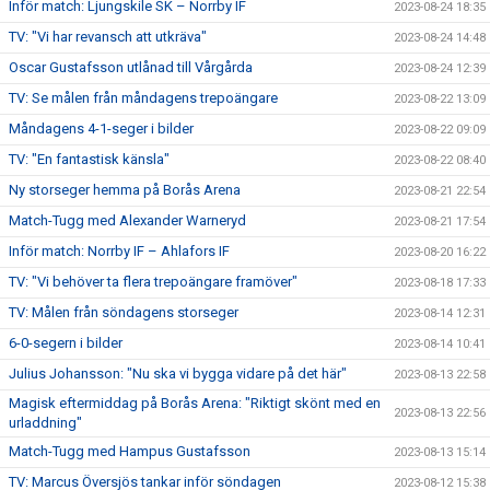
Inför match: Ljungskile SK – Norrby IF
2023-08-24 18:35
TV: "Vi har revansch att utkräva"
2023-08-24 14:48
Oscar Gustafsson utlånad till Vårgårda
2023-08-24 12:39
TV: Se målen från måndagens trepoängare
2023-08-22 13:09
Måndagens 4-1-seger i bilder
2023-08-22 09:09
TV: "En fantastisk känsla"
2023-08-22 08:40
Ny storseger hemma på Borås Arena
2023-08-21 22:54
Match-Tugg med Alexander Warneryd
2023-08-21 17:54
Inför match: Norrby IF – Ahlafors IF
2023-08-20 16:22
TV: "Vi behöver ta flera trepoängare framöver"
2023-08-18 17:33
TV: Målen från söndagens storseger
2023-08-14 12:31
6-0-segern i bilder
2023-08-14 10:41
Julius Johansson: "Nu ska vi bygga vidare på det här"
2023-08-13 22:58
Magisk eftermiddag på Borås Arena: "Riktigt skönt med en
2023-08-13 22:56
urladdning"
Match-Tugg med Hampus Gustafsson
2023-08-13 15:14
TV: Marcus Översjös tankar inför söndagen
2023-08-12 15:38