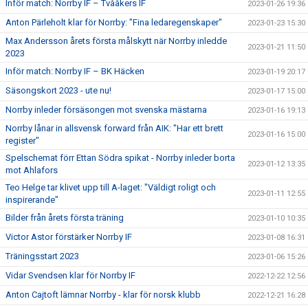
Inför match: Norrby IF – Tvååkers IF
2023-01-26 19:36
Anton Pärleholt klar för Norrby: "Fina ledaregenskaper"
2023-01-23 15:30
Max Andersson årets första målskytt när Norrby inledde
2023-01-21 11:50
2023
Inför match: Norrby IF – BK Häcken
2023-01-19 20:17
Säsongskort 2023 - ute nu!
2023-01-17 15:00
Norrby inleder försäsongen mot svenska mästarna
2023-01-16 19:13
Norrby lånar in allsvensk forward från AIK: "Har ett brett
2023-01-16 15:00
register"
Spelschemat förr Ettan Södra spikat - Norrby inleder borta
2023-01-12 13:35
mot Ahlafors
Teo Helge tar klivet upp till A-laget: "Väldigt roligt och
2023-01-11 12:55
inspirerande"
Bilder från årets första träning
2023-01-10 10:35
Victor Astor förstärker Norrby IF
2023-01-08 16:31
Träningsstart 2023
2023-01-06 15:26
Vidar Svendsen klar för Norrby IF
2022-12-22 12:56
Anton Cajtoft lämnar Norrby - klar för norsk klubb
2022-12-21 16:28