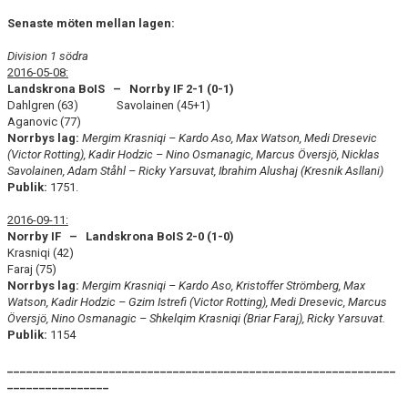
Senaste möten mellan lagen:
Division 1 södra
2016-05-08:
Landskrona BoIS – Norrby IF 2-1 (0-1)
Dahlgren (63) Savolainen (45+1)
Aganovic (77)
Norrbys lag:
Mergim Krasniqi – Kardo Aso, Max Watson, Medi Dresevic
(Victor Rotting), Kadir Hodzic – Nino Osmanagic, Marcus Översjö, Nicklas
Savolainen, Adam Ståhl – Ricky Yarsuvat, Ibrahim Alushaj (Kresnik Asllani)
Publik:
1751.
2016-09-11:
Norrby IF – Landskrona BoIS 2-0 (1-0)
Krasniqi (42)
Faraj (75)
Norrbys lag:
Mergim Krasniqi – Kardo Aso,
Kristoffer Strömberg, Max
Watson, Kadir Hodzic
–
Gzim Istrefi (Victor Rotting), Medi Dresevic, Marcus
Översjö, Nino Osmanagic – Shkelqim Krasniqi (Briar Faraj), Ricky Yarsuvat.
Publik:
1154
_____________________________________________________________
________________