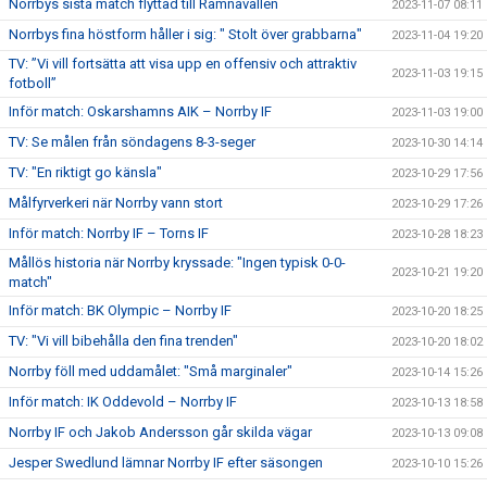
Norrbys sista match flyttad till Ramnavallen
2023-11-07 08:11
Norrbys fina höstform håller i sig: " Stolt över grabbarna"
2023-11-04 19:20
TV: ”Vi vill fortsätta att visa upp en offensiv och attraktiv
2023-11-03 19:15
fotboll”
Inför match: Oskarshamns AIK – Norrby IF
2023-11-03 19:00
TV: Se målen från söndagens 8-3-seger
2023-10-30 14:14
TV: "En riktigt go känsla"
2023-10-29 17:56
Målfyrverkeri när Norrby vann stort
2023-10-29 17:26
Inför match: Norrby IF – Torns IF
2023-10-28 18:23
Mållös historia när Norrby kryssade: "Ingen typisk 0-0-
2023-10-21 19:20
match"
Inför match: BK Olympic – Norrby IF
2023-10-20 18:25
TV: "Vi vill bibehålla den fina trenden"
2023-10-20 18:02
Norrby föll med uddamålet: "Små marginaler"
2023-10-14 15:26
Inför match: IK Oddevold – Norrby IF
2023-10-13 18:58
Norrby IF och Jakob Andersson går skilda vägar
2023-10-13 09:08
Jesper Swedlund lämnar Norrby IF efter säsongen
2023-10-10 15:26