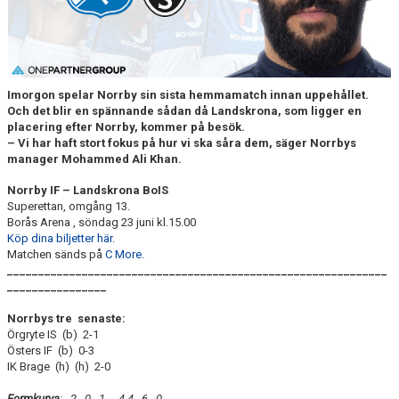
DOKUMENT
BILDARKIV
BILDER 2025
Imorgon spelar Norrby sin sista hemmamatch innan uppehållet.
Och det blir en spännande sådan då Landskrona, som ligger en
TABELL ETTAN SÖDRA 2025
placering efter Norrby, kommer på besök.
– Vi har haft stort fokus på hur vi ska såra dem, säger Norrbys
manager Mohammed Ali Khan.
Norrby IF – Landskrona BoIS
Superettan, omgång 13.
Borås Arena , söndag 23 juni kl.15.00
Köp dina biljetter här.
Matchen sänds på
C More.
_____________________________________________________________
________________
Norrbys tre senaste:
Örgryte IS (b) 2-1
Östers IF (b) 0-3
IK Brage (h) (h) 2-0
Formkurva
: 2 - 0 - 1 4-4 6 0