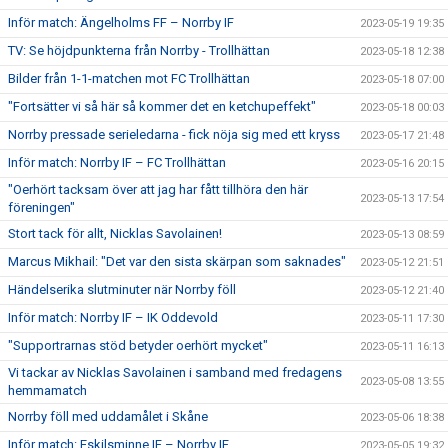
Inför match: Ängelholms FF – Norrby IF
2023-05-19 19:35
TV: Se höjdpunkterna från Norrby - Trollhättan
2023-05-18 12:38
Bilder från 1-1-matchen mot FC Trollhättan
2023-05-18 07:00
"Fortsätter vi så här så kommer det en ketchupeffekt"
2023-05-18 00:03
Norrby pressade serieledarna - fick nöja sig med ett kryss
2023-05-17 21:48
Inför match: Norrby IF – FC Trollhättan
2023-05-16 20:15
"Oerhört tacksam över att jag har fått tillhöra den här
2023-05-13 17:54
föreningen"
Stort tack för allt, Nicklas Savolainen!
2023-05-13 08:59
Marcus Mikhail: "Det var den sista skärpan som saknades"
2023-05-12 21:51
Händelserika slutminuter när Norrby föll
2023-05-12 21:40
Inför match: Norrby IF – IK Oddevold
2023-05-11 17:30
"Supportrarnas stöd betyder oerhört mycket"
2023-05-11 16:13
Vi tackar av Nicklas Savolainen i samband med fredagens
2023-05-08 13:55
hemmamatch
Norrby föll med uddamålet i Skåne
2023-05-06 18:38
Inför match: Eskilsminne IF – Norrby IF
2023-05-05 19:32