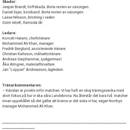
Skador:
Jesper Brandt, höftskada.
Borta resten av säsongen.
Daniel Sijan, korsband.
Borta resten av säsongen.
Lasse Nilsson,
bristning i vaden
.
Gzim Istrefi,
framsida lår.
Ledare:
Korosh Hatami,
chefstränare.
Mohammed Ali Khan,
manager.
Fredrik Berglund,
assisterande tränare.
Christian Karlsson,
målvaktstränare.
Andreas Garphammar,
sjukgymnast.
Åke Almgren,
materialförvaltare.
Jan "Loppan" Andreasson
, lagledare.
Tränarkommentaren:
– Känslan är positiv inför matchen. Vi har haft en okej träningsvecka med
stort fokus på hur vi ska såra Landskrona. Nu återstår det bara två matcher
innan uppehållet så det gäller att krama ur det sista vi har, säger Norrbys
manager Mohammed Ali Khan.
_____________________________________________________________
________________