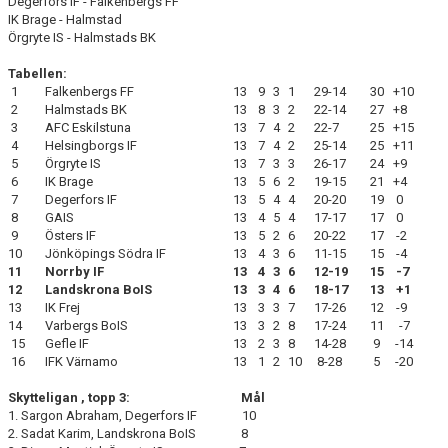
Degerfors IF - Falkenbergs FF
IK Brage - Halmstad
Örgryte IS - Halmstads BK
Tabellen:
1
Falkenbergs FF
13
9
3
1
29-14
30 +10
2
Halmstads BK
13
8
3
2
22-14
27 +8
3
AFC Eskilstuna
13
7
4
2
22-7
25 +15
4
Helsingborgs IF
13
7
4
2
25-14
25 +11
5
Örgryte IS
13
7
3
3
26-17
24 +9
6
IK Brage
13
5
6
2
19-15
21 +4
7
Degerfors IF
13
5
4
4
20-20
19 0
8
GAIS
13
4
5
4
17-17
17 0
9
Östers IF
13
5
2
6
20-22
17 -2
10
Jönköpings Södra IF
13
4
3
6
11-15
15 -4
11
Norrby IF
13
4
3
6
12-19
15 -7
12
Landskrona BoIS
13
3
4
6
18-17
13 +1
13
IK Frej
13
3
3
7
17-26
12 -9
14
Varbergs BoIS
13
3
2
8
17-24
11 -7
15
Gefle IF
13
2
3
8
14-28
9 -14
16
IFK Värnamo
13
1
2
10
8-28
5 -20
Skytteligan , topp 3: Mål
1. Sargon Abraham, Degerfors IF 10
2. Sadat Karim, Landskrona BoIS 8