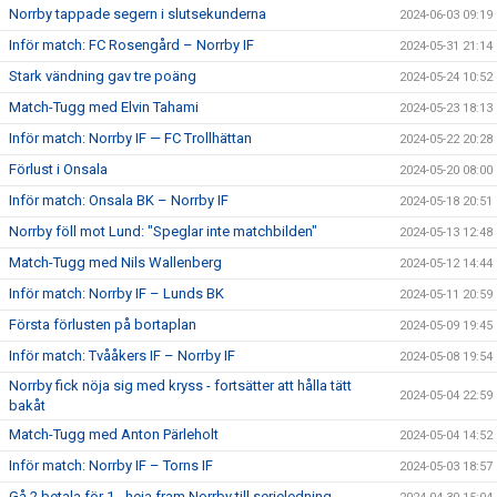
Norrby tappade segern i slutsekunderna
2024-06-03 09:19
Inför match: FC Rosengård – Norrby IF
2024-05-31 21:14
Stark vändning gav tre poäng
2024-05-24 10:52
Match-Tugg med Elvin Tahami
2024-05-23 18:13
Inför match: Norrby IF — FC Trollhättan
2024-05-22 20:28
Förlust i Onsala
2024-05-20 08:00
Inför match: Onsala BK – Norrby IF
2024-05-18 20:51
Norrby föll mot Lund: "Speglar inte matchbilden"
2024-05-13 12:48
Match-Tugg med Nils Wallenberg
2024-05-12 14:44
Inför match: Norrby IF – Lunds BK
2024-05-11 20:59
Första förlusten på bortaplan
2024-05-09 19:45
Inför match: Tvååkers IF – Norrby IF
2024-05-08 19:54
Norrby fick nöja sig med kryss - fortsätter att hålla tätt
2024-05-04 22:59
bakåt
Match-Tugg med Anton Pärleholt
2024-05-04 14:52
Inför match: Norrby IF – Torns IF
2024-05-03 18:57
Gå 2 betala för 1 - heja fram Norrby till serieledning