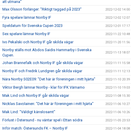
att utmana"
Max Olsson förlänger: ”Riktigt taggad på 2023”
2022-12-02 14:00
Fyra spelare lämnar Norrby IF
2022-12-02 12:07
Speldatum för Svenska Cupen 2023
2022-12-01 17:17
Sex spelare lämnar Norrby IF
2022-11-22 10:48
Ivo Pekalski och Norrby IF går skilda vägar
2022-11-20 11:56
Norrby ställs mot Abdos Saidis Hammarby i Svenska
2022-11-13 18:07
Cupen.
Johan Brannefalk och Norrby IF går skilda vägar
2022-11-11 15:58
Norrby IF och Fredrik Lundgren går skilda vägar
2022-11-11 12:13
Nära Norrby S02E09: "Det här är föreningen i mitt hjärta"
2022-11-10 20:39
Viktor Bergh lämnar Norrby - klar för IFK Värnamo
2022-11-10 19:03
Mak Lind och Norrby IF går skilda vägar
2022-11-08 15:30
Nicklas Savolainen: "Det här är föreningen i mitt hjärta"
2022-11-06 10:27
Mak Lind: "Väldigt känslosamt"
2022-11-06 10:26
Förlust i Östersund - nu väntar spel i Ettan södra
2022-11-05 23:53
Inför match: Östersunds FK – Norrby IF
2022-11-04 18:08