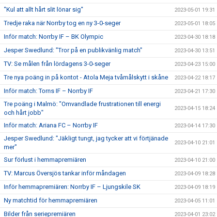
"Kul att allt hårt slit lönar sig"
2023-05-01 19:31
Tredje raka när Norrby tog en ny 3-0-seger
2023-05-01 18:05
Inför match: Norrby IF – BK Olympic
2023-04-30 18:18
Jesper Swedlund: "Tror på en publikvänlig match"
2023-04-30 13:51
TV: Se målen från lördagens 3-0-seger
2023-04-23 15:00
Tre nya poäng in på kontot - Atola Meja tvåmålskytt i skåne
2023-04-22 18:17
Inför match: Torns IF – Norrby IF
2023-04-21 17:30
Tre poäng i Malmö: "Omvandlade frustrationen till energi
2023-04-15 18:24
och hårt jobb"
Inför match: Ariana FC – Norrby IF
2023-04-14 17:30
Jesper Swedlund: "Jäkligt tungt, jag tycker att vi förtjänade
2023-04-10 21:01
mer"
Sur förlust i hemmapremiären
2023-04-10 21:00
TV: Marcus Översjös tankar inför måndagen
2023-04-09 18:28
Inför hemmapremiären: Norrby IF – Ljungskile SK
2023-04-09 18:19
Ny matchtid för hemmapremiären
2023-04-05 11:01
Bilder från seriepremiären
2023-04-01 23:02