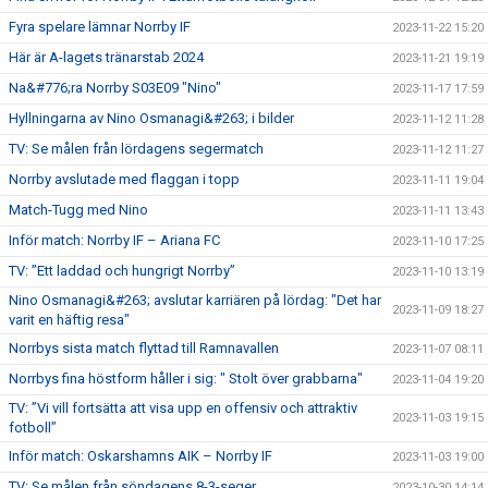
Fyra spelare lämnar Norrby IF
2023-11-22 15:20
Här är A-lagets tränarstab 2024
2023-11-21 19:19
Na&#776;ra Norrby S03E09 "Nino"
2023-11-17 17:59
Hyllningarna av Nino Osmanagi&#263; i bilder
2023-11-12 11:28
TV: Se målen från lördagens segermatch
2023-11-12 11:27
Norrby avslutade med flaggan i topp
2023-11-11 19:04
Match-Tugg med Nino
2023-11-11 13:43
Inför match: Norrby IF – Ariana FC
2023-11-10 17:25
TV: ”Ett laddad och hungrigt Norrby”
2023-11-10 13:19
Nino Osmanagi&#263; avslutar karriären på lördag: "Det har
2023-11-09 18:27
varit en häftig resa"
Norrbys sista match flyttad till Ramnavallen
2023-11-07 08:11
Norrbys fina höstform håller i sig: " Stolt över grabbarna"
2023-11-04 19:20
TV: ”Vi vill fortsätta att visa upp en offensiv och attraktiv
2023-11-03 19:15
fotboll”
Inför match: Oskarshamns AIK – Norrby IF
2023-11-03 19:00
TV: Se målen från söndagens 8-3-seger
2023-10-30 14:14