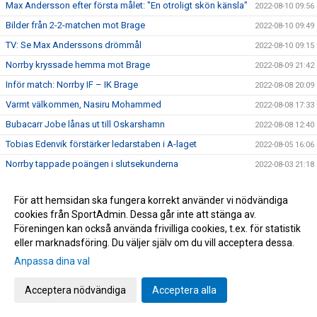
Max Andersson efter första målet: "En otroligt skön känsla"
2022-08-10 09:56
Bilder från 2-2-matchen mot Brage
2022-08-10 09:49
TV: Se Max Anderssons drömmål
2022-08-10 09:15
Norrby kryssade hemma mot Brage
2022-08-09 21:42
Inför match: Norrby IF – IK Brage
2022-08-08 20:09
Varmt välkommen, Nasiru Mohammed
2022-08-08 17:33
Bubacarr Jobe lånas ut till Oskarshamn
2022-08-08 12:40
Tobias Edenvik förstärker ledarstaben i A-laget
2022-08-05 16:06
Norrby tappade poängen i slutsekunderna
2022-08-03 21:18
Inför match: Dalkurd FF – Norrby IF
2022-08-02 17:35
För att hemsidan ska fungera korrekt använder vi nödvändiga
Bilder från lördagens match Trelleborg
2022-07-31 11:42
cookies från SportAdmin. Dessa går inte att stänga av.
Stor dramatik när Norrby föll - gästerna avgjorde på övertid
2022-07-30 16:04
Föreningen kan också använda frivilliga cookies, t.ex. för statistik
eller marknadsföring. Du väljer själv om du vill acceptera dessa.
Inför match: Norrby IF – Trelleborgs FF
2022-07-29 18:56
Anpassa dina val
Tung eftermiddag på Grimsta
2022-07-24 16:00
Inför match: IF Brommapojkarna – Norrby IF
2022-07-23 17:45
Acceptera nödvändiga
Acceptera alla
Christian Rubio Sivodedov och Norrby IF går skilda vägar
2022-07-20 20:48