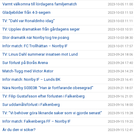
Varmt välkomna till lördagens familjematch
2023-10-05 11:00
Glädjebilder från 4-3-segern
2023-10-03 11:53
TV: "Dahl var Ronaldinho idag"
2023-10-03 11:11
TV: Upplev dramatiken från gårdagens seger
2023-10-03 10:51
Stor dramatik när Norrby tog tre poäng
2023-10-03 08:30
Inför match: FC Trollhättan – Norrby IF
2023-10-01 17:57
TV: Linus Dahl summerar insatsen mot Lund
2023-09-24 18:06
Sur förlust på Borås Arena
2023-09-24 17:40
Match-Tugg med Victor Astor
2023-09-24 14:29
Inför match: Norrby IF – Lunds BK
2023-09-23 16:41
Nära Norrby S03E08: "Han är fortfarande obesegrad"
2023-09-21 18:07
TV: Filip Gustafsson efter förlusten i Falkenberg
2023-09-16 21:01
Sur uddamålsförlust i Falkenberg
2023-09-16 18:00
TV: ”Vi behöver göra liknande saker som vi gjorde senast”
2023-09-15 19:28
Inför match: Falkenbergs FF – Norrby IF
2023-09-15 19:25
Är du den vi söker?
2023-09-15 12:41