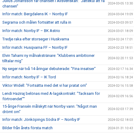
Julius Johansson får chansen i Allsvenskan: "Jättekul att få
2024-03-05 13:30
chansen"
Inför match: Bergdalens IK – Norrby IF
2024-03-04 19:09
Segrarna och målen fortsätter att rulla in
2024-03-03 09:57
Inför match: Norrby IF – BK Astrio
2024-03-01 18:09
Tredje raka efter storseger i Huskvarna
2024-02-24 17:01
Inför match: Husqvarna FF – Norrby IF
2024-02-23 18:51
Elvin Tahami ny målvakstränare: "Klubbens ambitioner
2024-02-20 11:53
tilltalar mig"
Ny seger när två 14-åringar debuterade: "Fina insatser"
2024-02-17 16:34
Inför match: Norrby IF – IK Tord
2024-02-16 18:24
Viktor Widell: "Fortsätta med det vi har pratat om"
2024-02-16 15:58
Lendi Haziraj belönas med A-lagskontrakt: "Tacksam för
2024-02-09 16:56
förtroendet""
15-årige Fransén målskytt när Norrby vann: "Något man
2024-02-03 17:39
drömt om"
Inför match: Jönköpings Södra IF – Norrby IF
2024-02-02 18:03
Bilder från årets första match
2024-01-31 10:43