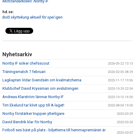
Motståndarkollen: Norrby IF
hd.se:
BoIS skyttekung aktuell för spel igen
Nyhetsarkiv
Norrby IF söker chefsscout
2026-05-22 13:13
Träningsmatch 7 februari
2026-02-05 08:29
Lagkapten Vidar Svendsén om kvalmatcherna
2025-11-17 19:06
Klubbchef David Kryssman om avslutningen
2025-10-29 22:04
Andreas Klarström lämnar Norrby IF
2025-10-10 14:00
Tim Ekelund tar klivit upp till A-laget!
2025-08-04 19:00
Norrby förstärker truppen ytterligare
2025-03-29
David Bendrik klar för Norrby
2025-03-20
Fotboll ses bäst på plats - biljetterna till hemmapremiären är
2025-03-07