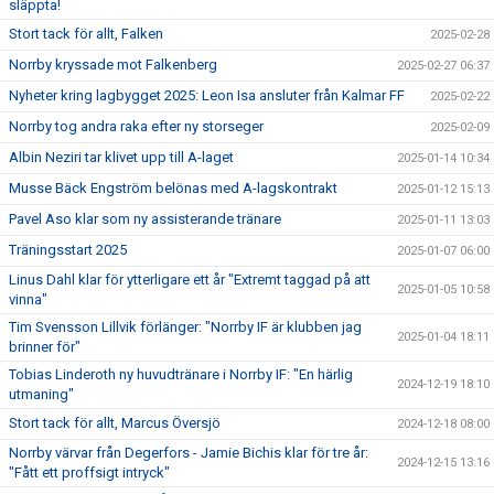
släppta!
Stort tack för allt, Falken
2025-02-28
Norrby kryssade mot Falkenberg
2025-02-27 06:37
Nyheter kring lagbygget 2025: Leon Isa ansluter från Kalmar FF
2025-02-22
Norrby tog andra raka efter ny storseger
2025-02-09
Albin Neziri tar klivet upp till A-laget
2025-01-14 10:34
Musse Bäck Engström belönas med A-lagskontrakt
2025-01-12 15:13
Pavel Aso klar som ny assisterande tränare
2025-01-11 13:03
Träningsstart 2025
2025-01-07 06:00
Linus Dahl klar för ytterligare ett år "Extremt taggad på att
2025-01-05 10:58
vinna"
Tim Svensson Lillvik förlänger: "Norrby IF är klubben jag
2025-01-04 18:11
brinner för"
Tobias Linderoth ny huvudtränare i Norrby IF: "En härlig
2024-12-19 18:10
utmaning"
Stort tack för allt, Marcus Översjö
2024-12-18 08:00
Norrby värvar från Degerfors - Jamie Bichis klar för tre år:
2024-12-15 13:16
"Fått ett proffsigt intryck"