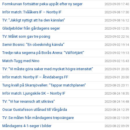
Formkurvan fortsätter peka uppåt efter ny seger
2023-09-09 17:40
Inför match: Tvååkers IF – Norrby IF
2023-09-08 17:30
TV: "Jäkligt nyttigt att ha den känslan"
2023-09-08 16:12
Glädjebilder från gårdagens seger
2023-09-03 12:35
TV: Målet som gav tre poäng
2023-09-02 22:16
Semir Bosnic: "En obeskrivlig känsla"
2023-09-02 19:14
Tredje raka segerna på Borås Arena: "Välförtjänt"
2023-09-02 19:13
Match-Tugg med Nino
2023-09-02 15:43
TV: "Vi måste göra saker med mycket högre intensitet"
2023-09-01 20:05
Inför match: Norrby IF – Åtvidabergs FF
2023-09-01 20:00
Tung kväll på Skarsjövallen: "Tappar matchplanen"
2023-08-25 23:11
Inför match: Ljungskile SK – Norrby IF
2023-08-24 18:35
TV: "Vi har revansch att utkräva"
2023-08-24 14:48
Oscar Gustafsson utlånad till Vårgårda
2023-08-24 12:39
TV: Se målen från måndagens trepoängare
2023-08-22 13:09
Måndagens 4-1-seger i bilder
2023-08-22 09:09