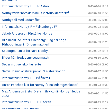
Inför match: Norrby IF – BK Astrio
2023-02-10 18:14
Norrby värvar norskt: Marcus Victorio klar för två
2023-02-10 13:50
Norrby föll med uddamålet
2023-02-05 12:00
Inför match: Norrby IF – Falkenbergs FF
2023-02-03 19:25
Jakob Andersson förstärker Norrby
2023-02-03 16:00
Olle Backlund inför Falkenberg: "Jag har höga
2023-02-03 11:26
förhoppningar inför den matchen"
Säsongspremiär för Nära Norrby!
2023-02-02 16:14
Bilder från fredagens segermatch
2023-01-30 09:00
Seger mot seriekonkurrenten
2023-01-28 08:00
Semir Bosnic ansluter på lån: "En stor talang"
2023-01-27 16:30
Inför match: Norrby IF – Tvååkers IF
2023-01-26 19:36
Anton Pärleholt klar för Norrby: "Fina ledaregenskaper"
2023-01-23 15:30
Max Andersson årets första målskytt när Norrby inledde
2023-01-21 11:50
2023
Inför match: Norrby IF – BK Häcken
2023-01-19 20:17
Säsongskort 2023 - ute nu!