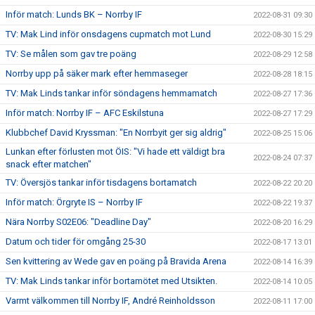
Inför match: Lunds BK – Norrby IF
2022-08-31 09:30
TV: Mak Lind inför onsdagens cupmatch mot Lund
2022-08-30 15:29
TV: Se målen som gav tre poäng
2022-08-29 12:58
Norrby upp på säker mark efter hemmaseger
2022-08-28 18:15
TV: Mak Linds tankar inför söndagens hemmamatch
2022-08-27 17:36
Inför match: Norrby IF – AFC Eskilstuna
2022-08-27 17:29
Klubbchef David Kryssman: "En Norrbyit ger sig aldrig"
2022-08-25 15:06
Lunkan efter förlusten mot ÖIS: "Vi hade ett väldigt bra
2022-08-24 07:37
snack efter matchen"
TV: Översjös tankar inför tisdagens bortamatch
2022-08-22 20:20
Inför match: Örgryte IS – Norrby IF
2022-08-22 19:37
Nära Norrby S02E06: "Deadline Day"
2022-08-20 16:29
Datum och tider för omgång 25-30
2022-08-17 13:01
Sen kvittering av Wede gav en poäng på Bravida Arena
2022-08-14 16:39
TV: Mak Linds tankar inför bortamötet med Utsikten.
2022-08-14 10:05
Varmt välkommen till Norrby IF, André Reinholdsson
2022-08-11 17:00