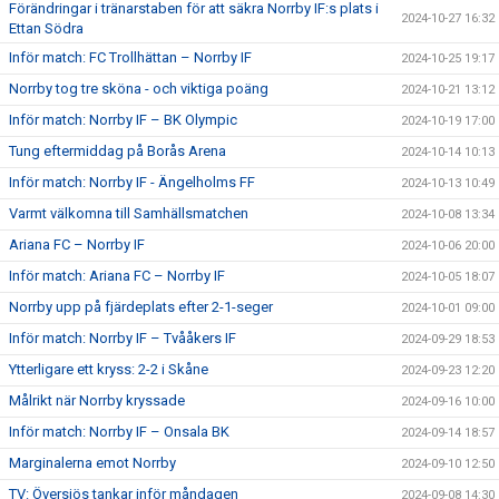
Förändringar i tränarstaben för att säkra Norrby IF:s plats i
2024-10-27 16:32
Ettan Södra
Inför match: FC Trollhättan – Norrby IF
2024-10-25 19:17
Norrby tog tre sköna - och viktiga poäng
2024-10-21 13:12
Inför match: Norrby IF – BK Olympic
2024-10-19 17:00
Tung eftermiddag på Borås Arena
2024-10-14 10:13
Inför match: Norrby IF - Ängelholms FF
2024-10-13 10:49
Varmt välkomna till Samhällsmatchen
2024-10-08 13:34
Ariana FC – Norrby IF
2024-10-06 20:00
Inför match: Ariana FC – Norrby IF
2024-10-05 18:07
Norrby upp på fjärdeplats efter 2-1-seger
2024-10-01 09:00
Inför match: Norrby IF – Tvååkers IF
2024-09-29 18:53
Ytterligare ett kryss: 2-2 i Skåne
2024-09-23 12:20
Målrikt när Norrby kryssade
2024-09-16 10:00
Inför match: Norrby IF – Onsala BK
2024-09-14 18:57
Marginalerna emot Norrby
2024-09-10 12:50
TV: Översjös tankar inför måndagen
2024-09-08 14:30