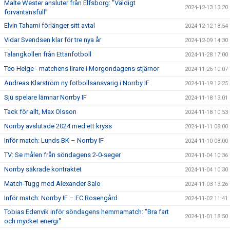
Malte Wester ansluter från Elfsborg: "Väldigt
2024-12-13 13:20
förväntansfull"
Elvin Tahami förlänger sitt avtal
2024-12-12 18:54
Vidar Svendsen klar för tre nya år
2024-12-09 14:30
Talangkollen från Ettanfotboll
2024-11-28 17:00
Teo Helge - matchens lirare i Morgondagens stjärnor
2024-11-26 10:07
Andreas Klarström ny fotbollsansvarig i Norrby IF
2024-11-19 12:25
Sju spelare lämnar Norrby IF
2024-11-18 13:01
Tack för allt, Max Olsson
2024-11-18 10:53
Norrby avslutade 2024 med ett kryss
2024-11-11 08:00
Inför match: Lunds BK – Norrby IF
2024-11-10 08:00
TV: Se målen från söndagens 2-0-seger
2024-11-04 10:36
Norrby säkrade kontraktet
2024-11-04 10:30
Match-Tugg med Alexander Salo
2024-11-03 13:26
Inför match: Norrby IF – FC Rosengård
2024-11-02 11:41
Tobias Edenvik inför söndagens hemmamatch: "Bra fart
2024-11-01 18:50
och mycket energi"