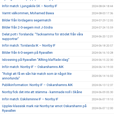
Inför match: Ljungskile SK – Norrby IF
2024-08-04 18:44
Varmt välkommen, Mohamed Bawa
2024-08-03 17:36
Bilder från lördagens segermatch
2024-07-29 12:05
Bilder från 2-0-segern mot J-Södra
2024-07-24 15:59
Delat pott i Torslanda: "Tacksamma för stödet från våra
2024-06-20 12:01
supportrar"
Inför match: Torslanda IK – Norrby IF
2024-06-18 20:57
Bilder från 6-0-segern på Ryavallen
2024-06-16 10:28
Islossning på Ryavallen "Allting klaffade idag"
2024-06-15 22:30
Inför match: Norrby IF – Oskarshamns AIK
2024-06-14 19:33
"Roligt att få en sån här match som är något lite
2024-06-14 16:02
annorlunda"
Publikinformation: Norrby IF – Oskarshamns AIK
2024-06-13 12:37
Norrby fick det inte att stämma - kammade noll i Skåne
2024-06-09 05:30
Inför match: Eskilsminne IF – Norrby IF
2024-06-07 19:10
Upplev klassisk mark när Norrby tar emot Oskarshamn på
2024-06-07 12:00
Ryavallen