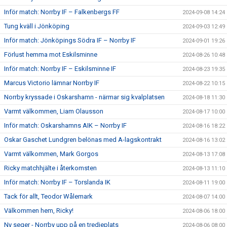
Inför match: Norrby IF – Falkenbergs FF
2024-09-08 14:24
Tung kväll i Jönköping
2024-09-03 12:49
Inför match: Jönköpings Södra IF – Norrby IF
2024-09-01 19:26
Förlust hemma mot Eskilsminne
2024-08-26 10:48
Inför match: Norrby IF – Eskilsminne IF
2024-08-23 19:35
Marcus Victorio lämnar Norrby IF
2024-08-22 10:15
Norrby kryssade i Oskarshamn - närmar sig kvalplatsen
2024-08-18 11:30
Varmt välkommen, Liam Olausson
2024-08-17 10:00
Inför match: Oskarshamns AIK – Norrby IF
2024-08-16 18:22
Oskar Gaschet Lundgren belönas med A-lagskontrakt
2024-08-16 13:02
Varmt välkommen, Mark Gorgos
2024-08-13 17:08
Ricky matchhjälte i återkomsten
2024-08-13 11:10
Inför match: Norrby IF – Torslanda IK
2024-08-11 19:00
Tack för allt, Teodor Wålemark
2024-08-07 14:00
Välkommen hem, Ricky!
2024-08-06 18:00
Ny seger - Norrby upp på en tredjeplats
2024-08-06 08:00