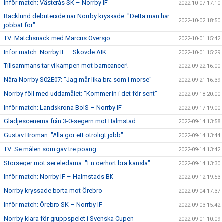
Inför match: Västerås SK – Norrby IF
2022-10-07 17:10
Backlund debuterade när Norrby kryssade: "Detta man har
2022-10-02 18:50
jobbat för"
TV: Matchsnack med Marcus Översjö
2022-10-01 15:42
Inför match: Norrby IF – Skövde AIK
2022-10-01 15:29
Tillsammans tar vi kampen mot barncancer!
2022-09-22 16:00
Nära Norrby S02E07: "Jag mår lika bra som i morse"
2022-09-21 16:39
Norrby föll med uddamålet: "Kommer in i det för sent"
2022-09-18 20:00
Inför match: Landskrona BoIS – Norrby IF
2022-09-17 19:00
Glädjescenerna från 3-0-segern mot Halmstad
2022-09-14 13:58
Gustav Broman: "Alla gör ett otroligt jobb"
2022-09-14 13:44
TV: Se målen som gav tre poäng
2022-09-14 13:42
Storseger mot serieledarna: "En oerhört bra känsla"
2022-09-14 13:30
Inför match: Norrby IF – Halmstads BK
2022-09-12 19:53
Norrby kryssade borta mot Örebro
2022-09-04 17:37
Inför match: Örebro SK – Norrby IF
2022-09-03 15:42
Norrby klara för gruppspelet i Svenska Cupen
2022-09-01 10:09