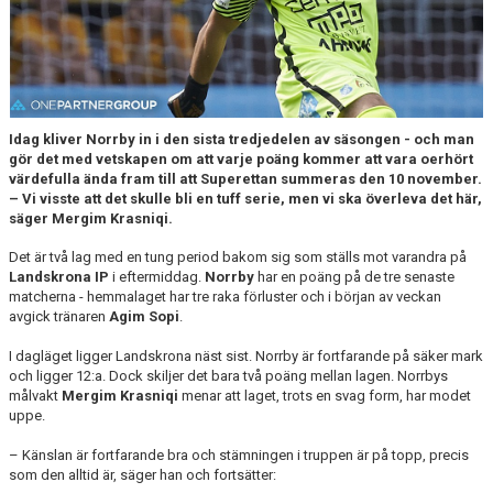
DOKUMENT
BILDARKIV
BILDER 2025
Idag kliver Norrby in i den sista tredjedelen av säsongen - och man
TABELL ETTAN SÖDRA 2025
gör det med vetskapen om att varje poäng kommer att vara oerhört
värdefulla ända fram till att Superettan summeras den 10 november.
– Vi visste att det skulle bli en tuff serie, men vi ska överleva det här,
säger Mergim Krasniqi.
Det är två lag med en tung period bakom sig som ställs mot varandra på
Landskrona IP
i eftermiddag.
Norrby
har en poäng på de tre senaste
matcherna - hemmalaget har tre raka förluster och i början av veckan
avgick tränaren
Agim Sopi
.
I dagläget ligger Landskrona näst sist. Norrby är fortfarande på säker mark
och ligger 12:a. Dock skiljer det bara två poäng mellan lagen. Norrbys
målvakt
Mergim Krasniqi
menar att laget, trots en svag form, har modet
uppe.
– Känslan är fortfarande bra och stämningen i truppen är på topp, precis
som den alltid är, säger han och fortsätter: