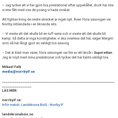
– Jag tycker att vi har gjort bra prestationer efter uppehållet, dock har inte
vi inte fått med oss de poäng vi hade önskat.
Att fightas kring de nedre strecket är inget nytt. Även förra säsongen var
Norrby inblandade i en liknande sits.
– Vi visste att det skulle bli en tuff serie och vi visste att det skulle bli
kamp. Så detta är inga konstigheter, vi ska överleva det här, säger Mergim
som så här långt gjort en väldigt bra säsong.
– Det är klart man växer, förra säsongen var lite av ett läroår i
Superettan
.
Jag är nöjd med mina prestationer och tycker det har känts väldigt bra.
Mikael Falk
media@norrbyif.se
_____________________________________________________________
________________
LÄS MER:
norrbyif.se:
Inför match: Landskrona BoIS - Norrby IF
landskronabois.se: