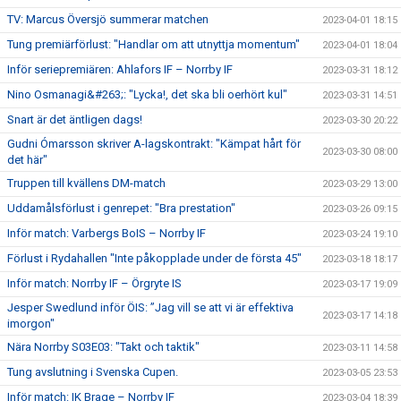
TV: Marcus Översjö summerar matchen
2023-04-01 18:15
Tung premiärförlust: "Handlar om att utnyttja momentum"
2023-04-01 18:04
Inför seriepremiären: Ahlafors IF – Norrby IF
2023-03-31 18:12
Nino Osmanagi&#263;: "Lycka!, det ska bli oerhört kul"
2023-03-31 14:51
Snart är det äntligen dags!
2023-03-30 20:22
Gudni Ómarsson skriver A-lagskontrakt: "Kämpat hårt för
2023-03-30 08:00
det här"
Truppen till kvällens DM-match
2023-03-29 13:00
Uddamålsförlust i genrepet: "Bra prestation"
2023-03-26 09:15
Inför match: Varbergs BoIS – Norrby IF
2023-03-24 19:10
Förlust i Rydahallen "Inte påkopplade under de första 45"
2023-03-18 18:17
Inför match: Norrby IF – Örgryte IS
2023-03-17 19:09
Jesper Swedlund inför ÖIS: ”Jag vill se att vi är effektiva
2023-03-17 14:18
imorgon"
Nära Norrby S03E03: "Takt och taktik"
2023-03-11 14:58
Tung avslutning i Svenska Cupen.
2023-03-05 23:53
Inför match: IK Brage – Norrby IF
2023-03-04 18:39