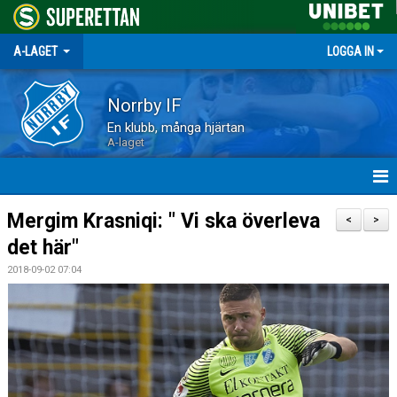
A-LAGET
LOGGA IN
Norrby IF
En klubb, många hjärtan
A-laget
HEM
Mergim Krasniqi: " Vi ska överleva
<
>
det här"
NYHETER
2018-09-02 07:04
MATCHER
TRUPPEN
KALENDER