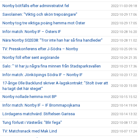
Norrby bötfälls efter administrativt fel
2022-11-03 09:18
Savolainen: "Viktig och skön trepoängare"
2022-10-29 17:06
Norrby tog tre viktiga poäng hemma mot Öster
2022-10-29 17:05
Inför match: Norrby IF – Östers IF
2022-10-28 16:20
Nära Norrby S02E08: "Tror inte han har så fina handleder"
2022-10-28 11:02
TV: Presskonferens efter J-Södra – Norrby
2022-10-25 09:16
Norrby föll efter sent avgörande
2022-10-24 21:35
Salo: " Vi har ju några fina minnen från Stadsparksvallen
2022-10-23 17:36
Inför match: Jönköpings Södra IF – Norrby IF
2022-10-23 17:22
17-årige Olle Backlund skriver A-lagskontrakt: "Stolt över att
2022-10-20 15:00
ha tagit det här steget"
Norrby nollade hemma mot BP
2022-10-15 15:52
Inför match: Norrby IF – IF Brommapojkarna
2022-10-14 19:04
Lördagens matchvärd: Stiftelsen Garissa
2022-10-14 13:32
Tung förlust i Västerås: "Blir fega"
2022-10-08 17:20
TV: Matchsnack med Mak Lind
2022-10-07 17:24