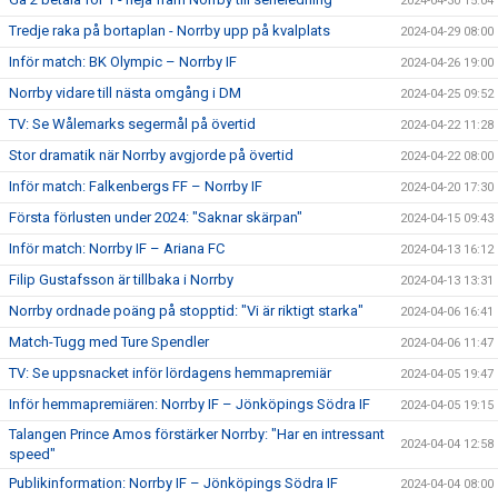
2024-04-30 15:04
Tredje raka på bortaplan - Norrby upp på kvalplats
2024-04-29 08:00
Inför match: BK Olympic – Norrby IF
2024-04-26 19:00
Norrby vidare till nästa omgång i DM
2024-04-25 09:52
TV: Se Wålemarks segermål på övertid
2024-04-22 11:28
Stor dramatik när Norrby avgjorde på övertid
2024-04-22 08:00
Inför match: Falkenbergs FF – Norrby IF
2024-04-20 17:30
Första förlusten under 2024: "Saknar skärpan"
2024-04-15 09:43
Inför match: Norrby IF – Ariana FC
2024-04-13 16:12
Filip Gustafsson är tillbaka i Norrby
2024-04-13 13:31
Norrby ordnade poäng på stopptid: "Vi är riktigt starka"
2024-04-06 16:41
Match-Tugg med Ture Spendler
2024-04-06 11:47
TV: Se uppsnacket inför lördagens hemmapremiär
2024-04-05 19:47
Inför hemmapremiären: Norrby IF – Jönköpings Södra IF
2024-04-05 19:15
Talangen Prince Amos förstärker Norrby: "Har en intressant
2024-04-04 12:58
speed"
Publikinformation: Norrby IF – Jönköpings Södra IF
2024-04-04 08:00