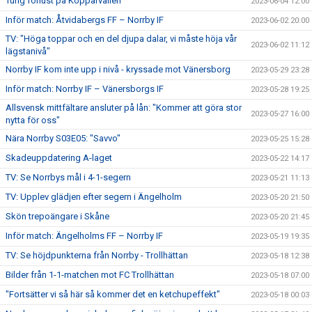
Tung förlust på Kopparvallen
2023-06-04 12:00
Inför match: Åtvidabergs FF – Norrby IF
2023-06-02 20:00
TV: "Höga toppar och en del djupa dalar, vi måste höja vår
2023-06-02 11:12
lägstanivå"
Norrby IF kom inte upp i nivå - kryssade mot Vänersborg
2023-05-29 23:28
Inför match: Norrby IF – Vänersborgs IF
2023-05-28 19:25
Allsvensk mittfältare ansluter på lån: "Kommer att göra stor
2023-05-27 16:00
nytta för oss"
Nära Norrby S03E05: "Savvo"
2023-05-25 15:28
Skadeuppdatering A-laget
2023-05-22 14:17
TV: Se Norrbys mål i 4-1-segern
2023-05-21 11:13
TV: Upplev glädjen efter segern i Ängelholm
2023-05-20 21:50
Skön trepoängare i Skåne
2023-05-20 21:45
Inför match: Ängelholms FF – Norrby IF
2023-05-19 19:35
TV: Se höjdpunkterna från Norrby - Trollhättan
2023-05-18 12:38
Bilder från 1-1-matchen mot FC Trollhättan
2023-05-18 07:00
"Fortsätter vi så här så kommer det en ketchupeffekt"
2023-05-18 00:03