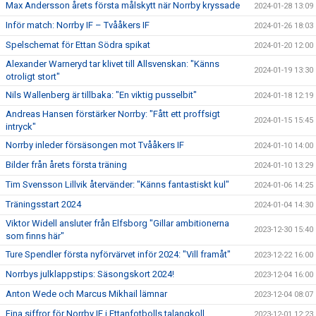
Max Andersson årets första målskytt när Norrby kryssade
2024-01-28 13:09
Inför match: Norrby IF – Tvååkers IF
2024-01-26 18:03
Spelschemat för Ettan Södra spikat
2024-01-20 12:00
Alexander Warneryd tar klivet till Allsvenskan: "Känns
2024-01-19 13:30
otroligt stort"
Nils Wallenberg är tillbaka: "En viktig pusselbit"
2024-01-18 12:19
Andreas Hansen förstärker Norrby: "Fått ett proffsigt
2024-01-15 15:45
intryck"
Norrby inleder försäsongen mot Tvååkers IF
2024-01-10 14:00
Bilder från årets första träning
2024-01-10 13:29
Tim Svensson Lillvik återvänder: "Känns fantastiskt kul"
2024-01-06 14:25
Träningsstart 2024
2024-01-04 14:30
Viktor Widell ansluter från Elfsborg "Gillar ambitionerna
2023-12-30 15:40
som finns här"
Ture Spendler första nyförvärvet inför 2024: "Vill framåt"
2023-12-22 16:00
Norrbys julklappstips: Säsongskort 2024!
2023-12-04 16:00
Anton Wede och Marcus Mikhail lämnar
2023-12-04 08:07
Fina siffror för Norrby IF i Ettanfotbolls talangkoll
2023-12-01 12:23