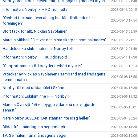
Norrby pressade serieledarna - fick nöja sig med ett kryss
2023-05-17 21:48
Inför match: Norrby IF – FC Trollhättan
2023-05-16 20:15
"Oerhört tacksam över att jag har fått tillhöra den här
2023-05-13 17:54
föreningen"
Stort tack för allt, Nicklas Savolainen!
2023-05-13 08:59
Marcus Mikhail: "Det var den sista skärpan som saknades"
2023-05-12 21:51
Händelserika slutminuter när Norrby föll
2023-05-12 21:40
Inför match: Norrby IF – IK Oddevold
2023-05-11 17:30
"Supportrarnas stöd betyder oerhört mycket"
2023-05-11 16:13
Vi tackar av Nicklas Savolainen i samband med fredagens
2023-05-08 13:55
hemmamatch
Norrby föll med uddamålet i Skåne
2023-05-06 18:38
Inför match: Eskilsminne IF – Norrby IF
2023-05-05 19:32
Marcus Översjö: "Vi vill bygga vidare på det vi gjorde
2023-05-05 15:01
senast"
Nära Norrby S03E04: "Det stannar inte idag heller"
2023-05-04 20:24
Bilder från måndagens segermatch
2023-05-02 14:30
TV: Se målen från måndagens seger
2023-05-02 12:05