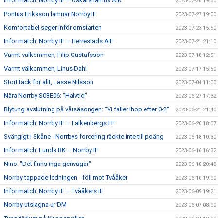
Inför match: Norrby IF – Oskarshamns AIK
2023-07-28 19:50
Pontus Eriksson lämnar Norrby IF
2023-07-27 19:00
Komfortabel seger inför omstarten
2023-07-23 15:50
Inför match: Norrby IF – Herrestads AIF
2023-07-21 21:10
Varmt välkommen, Filip Gustafsson
2023-07-18 12:51
Varmt välkommen, Linus Dahl
2023-07-17 15:50
Stort tack för allt, Lasse Nilsson
2023-07-04 11:00
Nära Norrby S03E06: "Halvtid"
2023-06-27 17:32
Blytung avslutning på vårsäsongen: "Vi faller ihop efter 0-2"
2023-06-21 21:40
Inför match: Norrby IF – Falkenbergs FF
2023-06-20 18:07
Svängigt i Skåne - Norrbys forcering räckte inte till poäng
2023-06-18 10:30
Inför match: Lunds BK – Norrby IF
2023-06-16 16:32
Nino: "Det finns inga genvägar"
2023-06-10 20:48
Norrby tappade ledningen - föll mot Tvååker
2023-06-10 19:00
Inför match: Norrby IF – Tvååkers IF
2023-06-09 19:21
Norrby utslagna ur DM
2023-06-07 08:00