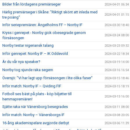
Bilder från lördagens premiärseger
2024-04-01 06:34
Härlig premiärseger i Skåne: "Riktigt skönt att inleda med
2024-04-01 01:15
tre poäng"
Inför seriepremiären: Ängelholms FF – Norrby IF
2024-03-30 18:40
Kryss i genrepet - Norrby gick obesegrade genom
2024-03-24 08:00
försäsongen
Norrby testar nigeriansk talang
2024-03-23 09:32
Inför genrepet: Norrby IF – IK Oddevold
2024-03-22 18:34
Är du vår nya speaker?
2024-03-19 14:00
Norrby tog sjunde raka segern
2024-03-16 16:54
Översjö: "Vi har lagt upp försäsongen i lite olika faser"
2024-03-15 18:46
Inför match: Norrby IF – Qviding FIF
2024-03-15 18:19
Fotboll ses bäst på plats - köp biljetter till
2024-03-13 16:00
hemmapremiären!
Sjätte raka när Vänersborg besegrades
2024-03-11 08:00
Inför match: Norrby – Vänersborgs IF
2024-03-08 20:05
16-årig akademispelare avgjorde derbyt
2024-03-06 11:39