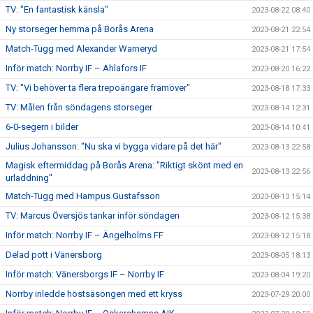
TV: "En fantastisk känsla"
2023-08-22 08:40
Ny storseger hemma på Borås Arena
2023-08-21 22:54
Match-Tugg med Alexander Warneryd
2023-08-21 17:54
Inför match: Norrby IF – Ahlafors IF
2023-08-20 16:22
TV: "Vi behöver ta flera trepoängare framöver"
2023-08-18 17:33
TV: Målen från söndagens storseger
2023-08-14 12:31
6-0-segern i bilder
2023-08-14 10:41
Julius Johansson: "Nu ska vi bygga vidare på det här"
2023-08-13 22:58
Magisk eftermiddag på Borås Arena: "Riktigt skönt med en
2023-08-13 22:56
urladdning"
Match-Tugg med Hampus Gustafsson
2023-08-13 15:14
TV: Marcus Översjös tankar inför söndagen
2023-08-12 15:38
Inför match: Norrby IF – Ängelholms FF
2023-08-12 15:18
Delad pott i Vänersborg
2023-08-05 18:13
Inför match: Vänersborgs IF – Norrby IF
2023-08-04 19:20
Norrby inledde höstsäsongen med ett kryss
2023-07-29 20:00