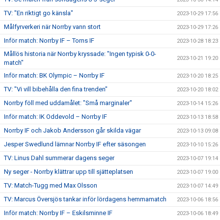
TV: "En riktigt go känsla"
2023-10-29 17:56
Målfyrverkeri när Norrby vann stort
2023-10-29 17:26
Inför match: Norrby IF – Torns IF
2023-10-28 18:23
Mållös historia när Norrby kryssade: "Ingen typisk 0-0-
2023-10-21 19:20
match"
Inför match: BK Olympic – Norrby IF
2023-10-20 18:25
TV: "Vi vill bibehålla den fina trenden"
2023-10-20 18:02
Norrby föll med uddamålet: "Små marginaler"
2023-10-14 15:26
Inför match: IK Oddevold – Norrby IF
2023-10-13 18:58
Norrby IF och Jakob Andersson går skilda vägar
2023-10-13 09:08
Jesper Swedlund lämnar Norrby IF efter säsongen
2023-10-10 15:26
TV: Linus Dahl summerar dagens seger
2023-10-07 19:14
Ny seger - Norrby klättrar upp till sjätteplatsen
2023-10-07 19:00
TV: Match-Tugg med Max Olsson
2023-10-07 14:49
TV: Marcus Översjös tankar inför lördagens hemmamatch
2023-10-06 18:56
Inför match: Norrby IF – Eskilsminne IF
2023-10-06 18:49