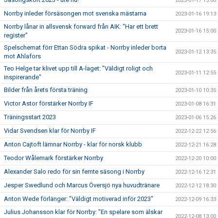
2023-01-17 15:00
Norrby inleder försäsongen mot svenska mästarna
2023-01-16 19:13
Norrby lånar in allsvensk forward från AIK: "Har ett brett
2023-01-16 15:00
register"
Spelschemat förr Ettan Södra spikat - Norrby inleder borta
2023-01-12 13:35
mot Ahlafors
Teo Helge tar klivet upp till A-laget: "Väldigt roligt och
2023-01-11 12:55
inspirerande"
Bilder från årets första träning
2023-01-10 10:35
Victor Astor förstärker Norrby IF
2023-01-08 16:31
Träningsstart 2023
2023-01-06 15:26
Vidar Svendsen klar för Norrby IF
2022-12-22 12:56
Anton Cajtoft lämnar Norrby - klar för norsk klubb
2022-12-21 16:28
Teodor Wålemark förstärker Norrby
2022-12-20 10:00
Alexander Salo redo för sin femte säsong i Norrby
2022-12-16 12:31
Jesper Swedlund och Marcus Översjö nya huvudtränare
2022-12-12 18:30
Anton Wede förlänger: ”Väldigt motiverad inför 2023"
2022-12-09 16:33
Julius Johansson klar för Norrby: "En spelare som älskar
2022-12-08 13:00