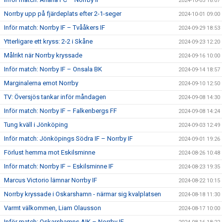
2024-10-05 18:07
Norrby upp på fjärdeplats efter 2-1-seger
2024-10-01 09:00
Inför match: Norrby IF – Tvååkers IF
2024-09-29 18:53
Ytterligare ett kryss: 2-2 i Skåne
2024-09-23 12:20
Målrikt när Norrby kryssade
2024-09-16 10:00
Inför match: Norrby IF – Onsala BK
2024-09-14 18:57
Marginalerna emot Norrby
2024-09-10 12:50
TV: Översjös tankar inför måndagen
2024-09-08 14:30
Inför match: Norrby IF – Falkenbergs FF
2024-09-08 14:24
Tung kväll i Jönköping
2024-09-03 12:49
Inför match: Jönköpings Södra IF – Norrby IF
2024-09-01 19:26
Förlust hemma mot Eskilsminne
2024-08-26 10:48
Inför match: Norrby IF – Eskilsminne IF
2024-08-23 19:35
Marcus Victorio lämnar Norrby IF
2024-08-22 10:15
Norrby kryssade i Oskarshamn - närmar sig kvalplatsen
2024-08-18 11:30
Varmt välkommen, Liam Olausson
2024-08-17 10:00
Inför match: Oskarshamns AIK – Norrby IF