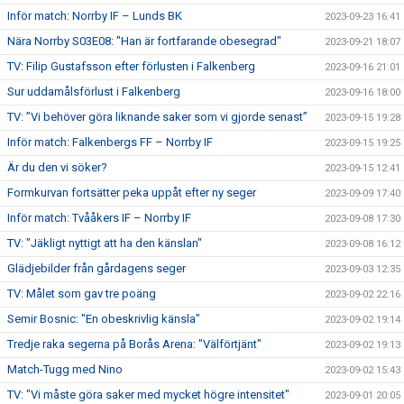
Inför match: Norrby IF – Lunds BK
2023-09-23 16:41
Nära Norrby S03E08: "Han är fortfarande obesegrad"
2023-09-21 18:07
TV: Filip Gustafsson efter förlusten i Falkenberg
2023-09-16 21:01
Sur uddamålsförlust i Falkenberg
2023-09-16 18:00
TV: ”Vi behöver göra liknande saker som vi gjorde senast”
2023-09-15 19:28
Inför match: Falkenbergs FF – Norrby IF
2023-09-15 19:25
Är du den vi söker?
2023-09-15 12:41
Formkurvan fortsätter peka uppåt efter ny seger
2023-09-09 17:40
Inför match: Tvååkers IF – Norrby IF
2023-09-08 17:30
TV: "Jäkligt nyttigt att ha den känslan"
2023-09-08 16:12
Glädjebilder från gårdagens seger
2023-09-03 12:35
TV: Målet som gav tre poäng
2023-09-02 22:16
Semir Bosnic: "En obeskrivlig känsla"
2023-09-02 19:14
Tredje raka segerna på Borås Arena: "Välförtjänt"
2023-09-02 19:13
Match-Tugg med Nino
2023-09-02 15:43
TV: "Vi måste göra saker med mycket högre intensitet"
2023-09-01 20:05