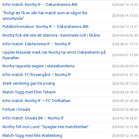
Inför match: Norrby IF – Oskarshamns AIK
2024-06-14 19:33
"Roligt att få en sån här match som är något lite
2024-06-14 16:02
annorlunda"
Publikinformation: Norrby IF – Oskarshamns AIK
2024-06-13 12:37
Norrby fick det inte att stämma - kammade noll i Skåne
2024-06-09 05:30
Inför match: Eskilsminne IF – Norrby IF
2024-06-07 19:10
Upplev klassisk mark när Norrby tar emot Oskarshamn på
2024-06-07 12:00
Ryavallen
Norrby tappade segern i slutsekunderna
2024-06-03 09:19
Inför match: FC Rosengård – Norrby IF
2024-05-31 21:14
Stark vändning gav tre poäng
2024-05-24 10:52
Match-Tugg med Elvin Tahami
2024-05-23 18:13
Inför match: Norrby IF — FC Trollhättan
2024-05-22 20:28
Förlust i Onsala
2024-05-20 08:00
Inför match: Onsala BK – Norrby IF
2024-05-18 20:51
Norrby föll mot Lund: "Speglar inte matchbilden"
2024-05-13 12:48
Match-Tugg med Nils Wallenberg
2024-05-12 14:44