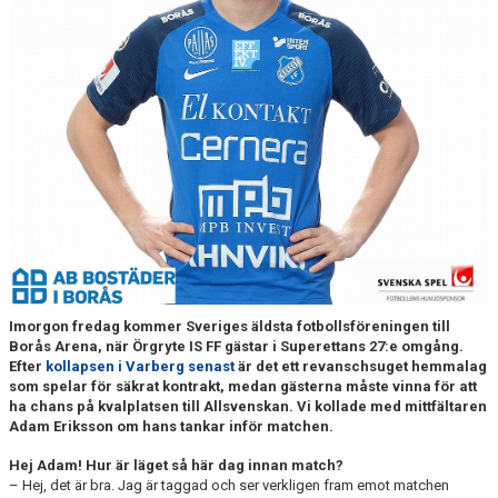
DOKUMENT
BILDARKIV
BILDER 2025
TABELL ETTAN SÖDRA 2025
Imorgon fredag kommer Sveriges äldsta fotbollsföreningen till
Borås Arena, när Örgryte IS FF gästar i Superettans 27:e omgång.
Efter
kollapsen i Varberg senast
är det ett revanschsuget hemmalag
som spelar för säkrat kontrakt, medan gästerna måste vinna för att
ha chans på kvalplatsen till Allsvenskan. Vi kollade med mittfältaren
Adam Eriksson om hans tankar inför matchen.
Hej Adam! Hur är läget så här dag innan match?
– Hej, det är bra. Jag är taggad och ser verkligen fram emot matchen