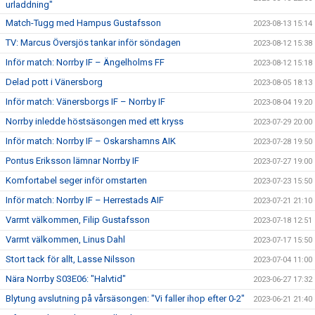
urladdning"
Match-Tugg med Hampus Gustafsson
2023-08-13 15:14
TV: Marcus Översjös tankar inför söndagen
2023-08-12 15:38
Inför match: Norrby IF – Ängelholms FF
2023-08-12 15:18
Delad pott i Vänersborg
2023-08-05 18:13
Inför match: Vänersborgs IF – Norrby IF
2023-08-04 19:20
Norrby inledde höstsäsongen med ett kryss
2023-07-29 20:00
Inför match: Norrby IF – Oskarshamns AIK
2023-07-28 19:50
Pontus Eriksson lämnar Norrby IF
2023-07-27 19:00
Komfortabel seger inför omstarten
2023-07-23 15:50
Inför match: Norrby IF – Herrestads AIF
2023-07-21 21:10
Varmt välkommen, Filip Gustafsson
2023-07-18 12:51
Varmt välkommen, Linus Dahl
2023-07-17 15:50
Stort tack för allt, Lasse Nilsson
2023-07-04 11:00
Nära Norrby S03E06: "Halvtid"
2023-06-27 17:32
Blytung avslutning på vårsäsongen: "Vi faller ihop efter 0-2"
2023-06-21 21:40