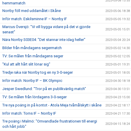
2023-05-08 13:55
hemmamatch
Norrby föll med uddamålet i Skåne
2023-05-06 18:38
Inför match: Eskilsminne IF – Norrby IF
2023-05-05 19:32
Marcus Översjö: "Vi vill bygga vidare på det vi gjorde
2023-05-05 15:01
senast"
Nära Norrby S03E04: "Det stannar inte idag heller"
2023-05-04 20:24
Bilder från måndagens segermatch
2023-05-02 14:30
TV: Se målen från måndagens seger
2023-05-02 12:05
"Kul att allt hårt slit lönar sig"
2023-05-01 19:31
Tredje raka när Norrby tog en ny 3-0-seger
2023-05-01 18:05
Inför match: Norrby IF – BK Olympic
2023-04-30 18:18
Jesper Swedlund: "Tror på en publikvänlig match"
2023-04-30 13:51
TV: Se målen från lördagens 3-0-seger
2023-04-23 15:00
Tre nya poäng in på kontot - Atola Meja tvåmålskytt i skåne
2023-04-22 18:17
Inför match: Torns IF – Norrby IF
2023-04-21 17:30
Tre poäng i Malmö: "Omvandlade frustrationen till energi
2023-04-15 18:24
och hårt jobb"