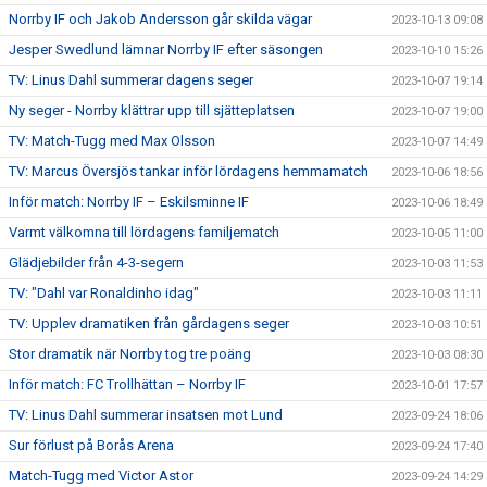
Norrby IF och Jakob Andersson går skilda vägar
2023-10-13 09:08
Jesper Swedlund lämnar Norrby IF efter säsongen
2023-10-10 15:26
TV: Linus Dahl summerar dagens seger
2023-10-07 19:14
Ny seger - Norrby klättrar upp till sjätteplatsen
2023-10-07 19:00
TV: Match-Tugg med Max Olsson
2023-10-07 14:49
TV: Marcus Översjös tankar inför lördagens hemmamatch
2023-10-06 18:56
Inför match: Norrby IF – Eskilsminne IF
2023-10-06 18:49
Varmt välkomna till lördagens familjematch
2023-10-05 11:00
Glädjebilder från 4-3-segern
2023-10-03 11:53
TV: "Dahl var Ronaldinho idag"
2023-10-03 11:11
TV: Upplev dramatiken från gårdagens seger
2023-10-03 10:51
Stor dramatik när Norrby tog tre poäng
2023-10-03 08:30
Inför match: FC Trollhättan – Norrby IF
2023-10-01 17:57
TV: Linus Dahl summerar insatsen mot Lund
2023-09-24 18:06
Sur förlust på Borås Arena
2023-09-24 17:40
Match-Tugg med Victor Astor
2023-09-24 14:29