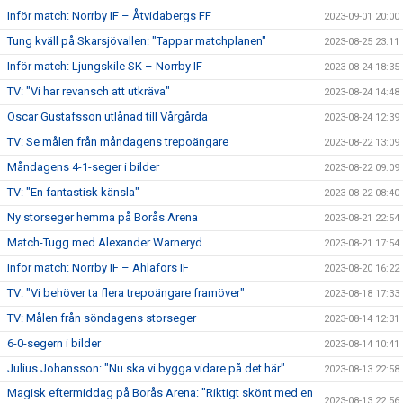
Inför match: Norrby IF – Åtvidabergs FF
2023-09-01 20:00
Tung kväll på Skarsjövallen: "Tappar matchplanen"
2023-08-25 23:11
Inför match: Ljungskile SK – Norrby IF
2023-08-24 18:35
TV: "Vi har revansch att utkräva"
2023-08-24 14:48
Oscar Gustafsson utlånad till Vårgårda
2023-08-24 12:39
TV: Se målen från måndagens trepoängare
2023-08-22 13:09
Måndagens 4-1-seger i bilder
2023-08-22 09:09
TV: "En fantastisk känsla"
2023-08-22 08:40
Ny storseger hemma på Borås Arena
2023-08-21 22:54
Match-Tugg med Alexander Warneryd
2023-08-21 17:54
Inför match: Norrby IF – Ahlafors IF
2023-08-20 16:22
TV: "Vi behöver ta flera trepoängare framöver"
2023-08-18 17:33
TV: Målen från söndagens storseger
2023-08-14 12:31
6-0-segern i bilder
2023-08-14 10:41
Julius Johansson: "Nu ska vi bygga vidare på det här"
2023-08-13 22:58
Magisk eftermiddag på Borås Arena: "Riktigt skönt med en
2023-08-13 22:56