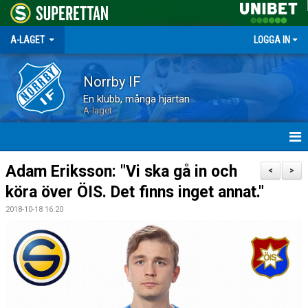
A-LAGET
LOGGA IN
Norrby IF
En klubb, många hjärtan
A-laget
HEM
Adam Eriksson: "Vi ska gå in och
<
>
köra över ÖIS. Det finns inget annat."
NYHETER
2018-10-18 16:20
MATCHER
TRUPPEN
KALENDER