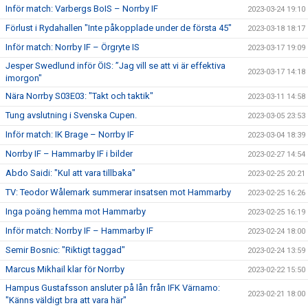
Inför match: Varbergs BoIS – Norrby IF
2023-03-24 19:10
Förlust i Rydahallen "Inte påkopplade under de första 45"
2023-03-18 18:17
Inför match: Norrby IF – Örgryte IS
2023-03-17 19:09
Jesper Swedlund inför ÖIS: ”Jag vill se att vi är effektiva
2023-03-17 14:18
imorgon"
Nära Norrby S03E03: "Takt och taktik"
2023-03-11 14:58
Tung avslutning i Svenska Cupen.
2023-03-05 23:53
Inför match: IK Brage – Norrby IF
2023-03-04 18:39
Norrby IF – Hammarby IF i bilder
2023-02-27 14:54
Abdo Saidi: "Kul att vara tillbaka"
2023-02-25 20:21
TV: Teodor Wålemark summerar insatsen mot Hammarby
2023-02-25 16:26
Inga poäng hemma mot Hammarby
2023-02-25 16:19
Inför match: Norrby IF – Hammarby IF
2023-02-24 18:00
Semir Bosnic: "Riktigt taggad"
2023-02-24 13:59
Marcus Mikhail klar för Norrby
2023-02-22 15:50
Hampus Gustafsson ansluter på lån från IFK Värnamo:
2023-02-21 18:00
"Känns väldigt bra att vara här"