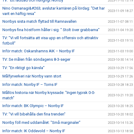
TV: ”Ett laddad och hungrigt Norrby”
2023-11-10 13:19
Nino Osmanagi&#263; avslutar karriären på lördag: "Det har
2023-11-09 18:27
varit en häftig resa"
Norrbys sista match flyttad till Ramnavallen
2023-11-07 08:11
Norrbys fina höstform håller i sig: " Stolt över grabbarna"
2023-11-04 19:20
TV: ”Vi vill fortsätta att visa upp en offensiv och attraktiv
2023-11-03 19:15
fotboll”
Inför match: Oskarshamns AIK – Norrby IF
2023-11-03 19:00
TV: Se målen från söndagens 8-3-seger
2023-10-30 14:14
TV: "En riktigt go känsla"
2023-10-29 17:56
Målfyrverkeri när Norrby vann stort
2023-10-29 17:26
Inför match: Norrby IF – Torns IF
2023-10-28 18:23
Mållös historia när Norrby kryssade: "Ingen typisk 0-0-
2023-10-21 19:20
match"
Inför match: BK Olympic – Norrby IF
2023-10-20 18:25
TV: "Vi vill bibehålla den fina trenden"
2023-10-20 18:02
Norrby föll med uddamålet: "Små marginaler"
2023-10-14 15:26
Inför match: IK Oddevold – Norrby IF
2023-10-13 18:58