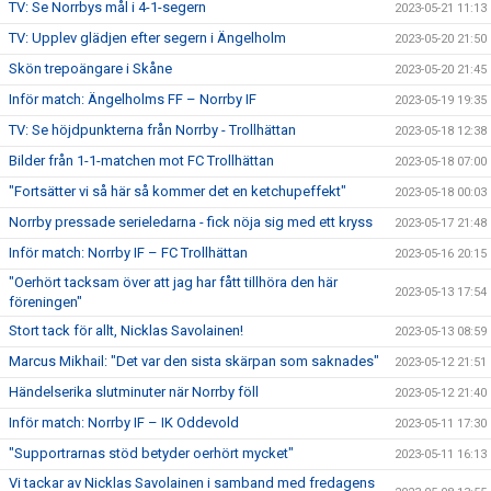
TV: Se Norrbys mål i 4-1-segern
2023-05-21 11:13
TV: Upplev glädjen efter segern i Ängelholm
2023-05-20 21:50
Skön trepoängare i Skåne
2023-05-20 21:45
Inför match: Ängelholms FF – Norrby IF
2023-05-19 19:35
TV: Se höjdpunkterna från Norrby - Trollhättan
2023-05-18 12:38
Bilder från 1-1-matchen mot FC Trollhättan
2023-05-18 07:00
"Fortsätter vi så här så kommer det en ketchupeffekt"
2023-05-18 00:03
Norrby pressade serieledarna - fick nöja sig med ett kryss
2023-05-17 21:48
Inför match: Norrby IF – FC Trollhättan
2023-05-16 20:15
"Oerhört tacksam över att jag har fått tillhöra den här
2023-05-13 17:54
föreningen"
Stort tack för allt, Nicklas Savolainen!
2023-05-13 08:59
Marcus Mikhail: "Det var den sista skärpan som saknades"
2023-05-12 21:51
Händelserika slutminuter när Norrby föll
2023-05-12 21:40
Inför match: Norrby IF – IK Oddevold
2023-05-11 17:30
"Supportrarnas stöd betyder oerhört mycket"
2023-05-11 16:13
Vi tackar av Nicklas Savolainen i samband med fredagens