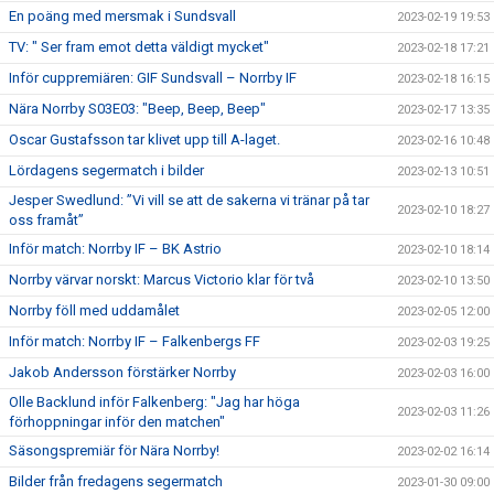
En poäng med mersmak i Sundsvall
2023-02-19 19:53
TV: " Ser fram emot detta väldigt mycket"
2023-02-18 17:21
Inför cuppremiären: GIF Sundsvall – Norrby IF
2023-02-18 16:15
Nära Norrby S03E03: "Beep, Beep, Beep"
2023-02-17 13:35
Oscar Gustafsson tar klivet upp till A-laget.
2023-02-16 10:48
Lördagens segermatch i bilder
2023-02-13 10:51
Jesper Swedlund: ”Vi vill se att de sakerna vi tränar på tar
2023-02-10 18:27
oss framåt”
Inför match: Norrby IF – BK Astrio
2023-02-10 18:14
Norrby värvar norskt: Marcus Victorio klar för två
2023-02-10 13:50
Norrby föll med uddamålet
2023-02-05 12:00
Inför match: Norrby IF – Falkenbergs FF
2023-02-03 19:25
Jakob Andersson förstärker Norrby
2023-02-03 16:00
Olle Backlund inför Falkenberg: "Jag har höga
2023-02-03 11:26
förhoppningar inför den matchen"
Säsongspremiär för Nära Norrby!
2023-02-02 16:14
Bilder från fredagens segermatch
2023-01-30 09:00