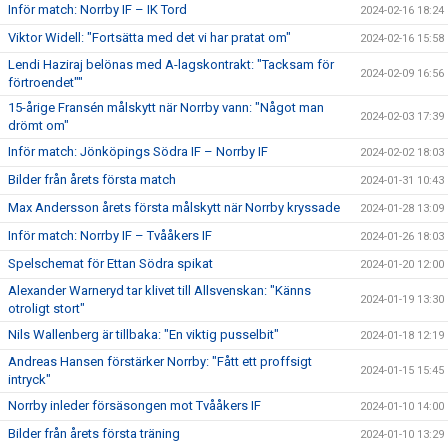
Inför match: Norrby IF – IK Tord
2024-02-16 18:24
Viktor Widell: "Fortsätta med det vi har pratat om"
2024-02-16 15:58
Lendi Haziraj belönas med A-lagskontrakt: "Tacksam för
2024-02-09 16:56
förtroendet""
15-årige Fransén målskytt när Norrby vann: "Något man
2024-02-03 17:39
drömt om"
Inför match: Jönköpings Södra IF – Norrby IF
2024-02-02 18:03
Bilder från årets första match
2024-01-31 10:43
Max Andersson årets första målskytt när Norrby kryssade
2024-01-28 13:09
Inför match: Norrby IF – Tvååkers IF
2024-01-26 18:03
Spelschemat för Ettan Södra spikat
2024-01-20 12:00
Alexander Warneryd tar klivet till Allsvenskan: "Känns
2024-01-19 13:30
otroligt stort"
Nils Wallenberg är tillbaka: "En viktig pusselbit"
2024-01-18 12:19
Andreas Hansen förstärker Norrby: "Fått ett proffsigt
2024-01-15 15:45
intryck"
Norrby inleder försäsongen mot Tvååkers IF
2024-01-10 14:00
Bilder från årets första träning
2024-01-10 13:29