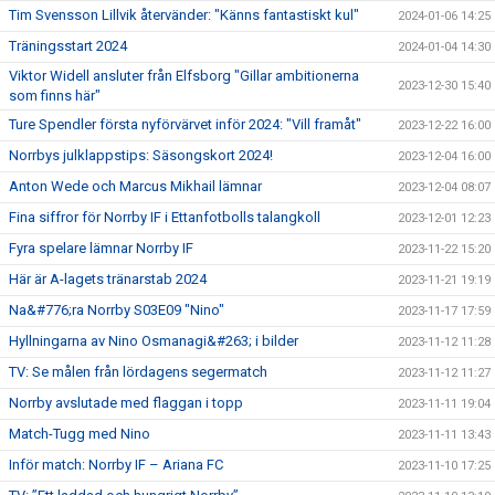
Tim Svensson Lillvik återvänder: "Känns fantastiskt kul"
2024-01-06 14:25
Träningsstart 2024
2024-01-04 14:30
Viktor Widell ansluter från Elfsborg "Gillar ambitionerna
2023-12-30 15:40
som finns här"
Ture Spendler första nyförvärvet inför 2024: "Vill framåt"
2023-12-22 16:00
Norrbys julklappstips: Säsongskort 2024!
2023-12-04 16:00
Anton Wede och Marcus Mikhail lämnar
2023-12-04 08:07
Fina siffror för Norrby IF i Ettanfotbolls talangkoll
2023-12-01 12:23
Fyra spelare lämnar Norrby IF
2023-11-22 15:20
Här är A-lagets tränarstab 2024
2023-11-21 19:19
Na&#776;ra Norrby S03E09 "Nino"
2023-11-17 17:59
Hyllningarna av Nino Osmanagi&#263; i bilder
2023-11-12 11:28
TV: Se målen från lördagens segermatch
2023-11-12 11:27
Norrby avslutade med flaggan i topp
2023-11-11 19:04
Match-Tugg med Nino
2023-11-11 13:43
Inför match: Norrby IF – Ariana FC
2023-11-10 17:25