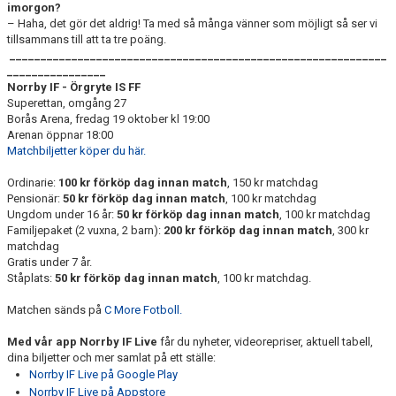
imorgon?
– Haha, det gör det aldrig! Ta med så många vänner som möjligt så ser vi
tillsammans till att ta tre poäng.
_____________________________________________________________
________________
Norrby IF
- Örgryte IS FF
Superettan, omgång 27
Borås Arena, fredag 19 oktober kl 19:00
Arenan öppnar 18:00
Matchbiljetter köper du här.
Ordinarie:
100 kr förköp
dag innan match
, 150 kr matchdag
Pensionär:
50 kr förköp
dag innan match
, 100 kr matchdag
Ungdom under 16 år:
50 kr förköp
dag innan match
, 100 kr matchdag
Familjepaket (2 vuxna, 2 barn):
200 kr förköp
dag innan match
, 300 kr
matchdag
Gratis under 7 år.
Ståplats:
50 kr
förköp
dag innan match
, 100 kr matchdag.
Matchen sänds på
C More Fotboll.
Med vår app Norrby IF Live
får du nyheter, videorepriser, aktuell tabell,
dina biljetter och mer samlat på ett ställe:
Norrby IF Live på Google Play
Norrby IF Live på Appstore