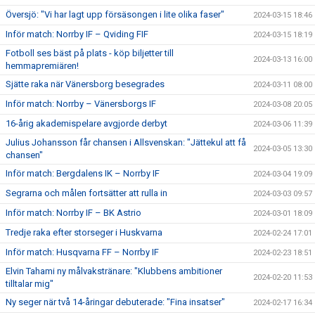
Översjö: "Vi har lagt upp försäsongen i lite olika faser"
2024-03-15 18:46
Inför match: Norrby IF – Qviding FIF
2024-03-15 18:19
Fotboll ses bäst på plats - köp biljetter till
2024-03-13 16:00
hemmapremiären!
Sjätte raka när Vänersborg besegrades
2024-03-11 08:00
Inför match: Norrby – Vänersborgs IF
2024-03-08 20:05
16-årig akademispelare avgjorde derbyt
2024-03-06 11:39
Julius Johansson får chansen i Allsvenskan: "Jättekul att få
2024-03-05 13:30
chansen"
Inför match: Bergdalens IK – Norrby IF
2024-03-04 19:09
Segrarna och målen fortsätter att rulla in
2024-03-03 09:57
Inför match: Norrby IF – BK Astrio
2024-03-01 18:09
Tredje raka efter storseger i Huskvarna
2024-02-24 17:01
Inför match: Husqvarna FF – Norrby IF
2024-02-23 18:51
Elvin Tahami ny målvakstränare: "Klubbens ambitioner
2024-02-20 11:53
tilltalar mig"
Ny seger när två 14-åringar debuterade: "Fina insatser"
2024-02-17 16:34