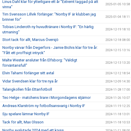
Linus Dahl klar för ytterligare ett år "Extremt taggad på att
2025-01-05 10:58
vinna"
Tim Svensson Lillvik förlänger: "Norrby IF är klubben jag
2025-01-04 18:11
brinner för"
Tobias Linderoth ny huvudtränare i Norrby IF: "En härlig
2024-12-19 18:10
utmaning"
Stort tack för allt, Marcus Översjö
2024-12-18 08:00
Norrby värvar från Degerfors - Jamie Bichis klar för tre år:
2024-12-15 13:16
"Fått ett proffsigt intryck"
Malte Wester ansluter från Elfsborg: "Väldigt
2024-12-13 13:20
förväntansfull"
Elvin Tahami förlänger sitt avtal
2024-12-12 18:54
Vidar Svendsen klar för tre nya år
2024-12-09 14:30
Talangkollen från Ettanfotboll
2024-11-28 17:00
Teo Helge - matchens lirare i Morgondagens stjärnor
2024-11-26 10:07
Andreas Klarström ny fotbollsansvarig i Norrby IF
2024-11-19 12:25
Sju spelare lämnar Norrby IF
2024-11-18 13:01
Tack för allt, Max Olsson
2024-11-18 10:53
Norrby avslutade 2024 med ett kryss
2024-11-11 08:00