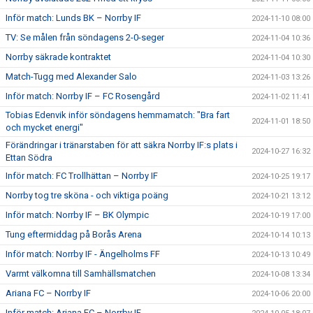
Inför match: Lunds BK – Norrby IF
2024-11-10 08:00
TV: Se målen från söndagens 2-0-seger
2024-11-04 10:36
Norrby säkrade kontraktet
2024-11-04 10:30
Match-Tugg med Alexander Salo
2024-11-03 13:26
Inför match: Norrby IF – FC Rosengård
2024-11-02 11:41
Tobias Edenvik inför söndagens hemmamatch: "Bra fart
2024-11-01 18:50
och mycket energi"
Förändringar i tränarstaben för att säkra Norrby IF:s plats i
2024-10-27 16:32
Ettan Södra
Inför match: FC Trollhättan – Norrby IF
2024-10-25 19:17
Norrby tog tre sköna - och viktiga poäng
2024-10-21 13:12
Inför match: Norrby IF – BK Olympic
2024-10-19 17:00
Tung eftermiddag på Borås Arena
2024-10-14 10:13
Inför match: Norrby IF - Ängelholms FF
2024-10-13 10:49
Varmt välkomna till Samhällsmatchen
2024-10-08 13:34
Ariana FC – Norrby IF
2024-10-06 20:00
Inför match: Ariana FC – Norrby IF