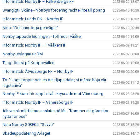
Inför match: Norrby IF – Falkenbergs FF
2023-06-20 18:07
Svängigt i Skåne - Norrbys forcering räckte inte till poäng
2023-06-18 10:30
Inför match: Lunds BK – Norrby IF
2023-06-16 16:32
Nino: "Det finns inga genvägar"
2023-06-10 20:48
Norrby tappade ledningen - föll mot Tvååker
2023-06-10 19:00
Inför match: Norrby IF – Tvååkers IF
2023-06-09 19:21
Norrby utslagna ur DM
2023-06-07 08:00
Tung förlust på Kopparvallen
2023-06-04 12:00
Inför match: Åtvidabergs FF – Norrby IF
2023-06-02 20:00
TV: "Höga toppar och en del djupa dalar, vi måste höja vår
2023-06-02 11:12
lägstanivå"
Norrby IF kom inte upp i nivå - kryssade mot Vänersborg
2023-05-29 23:28
Inför match: Norrby IF – Vänersborgs IF
2023-05-28 19:25
Allsvensk mittfältare ansluter på lån: "Kommer att göra stor
2023-05-27 16:00
nytta för oss"
Nära Norrby S03E05: "Savvo"
2023-05-25 15:28
Skadeuppdatering A-laget
2023-05-22 14:17