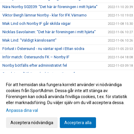
Nära Norrby S02E09: "Det här är föreningen i mitt hjärta"
2022-11-10 20:39
Viktor Bergh lämnar Norrby - klar för IFK Värnamo
2022-11-10 19:03
Mak Lind och Norrby IF går skilda vägar
2022-11-08 15:30
Nicklas Savolainen: "Det här är föreningen i mitt hjärta"
2022-11-06 10:27
Mak Lind: "Väldigt känslosamt"
2022-11-06 10:26
Förlust i Östersund - nu väntar spel i Ettan södra
2022-11-05 23:53
Inför match: Östersunds FK – Norrby IF
2022-11-04 18:08
Norrby bötfälls efter administrativt fel
2022-11-03 09:18
Savolainen: "Viktig och skön trepoängare"
2022-10-29 17:06
Norrby tog tre viktiga poäng hemma mot Öster
2022-10-29 17:05
För att hemsidan ska fungera korrekt använder vi nödvändiga
Inför match: Norrby IF – Östers IF
cookies från SportAdmin. Dessa går inte att stänga av.
2022-10-28 16:20
Föreningen kan också använda frivilliga cookies, t.ex. för statistik
Nära Norrby S02E08: "Tror inte han har så fina handleder"
2022-10-28 11:02
eller marknadsföring. Du väljer själv om du vill acceptera dessa.
TV: Presskonferens efter J-Södra – Norrby
2022-10-25 09:16
Anpassa dina val
Norrby föll efter sent avgörande
2022-10-24 21:35
Acceptera nödvändiga
Acceptera alla
Salo: " Vi har ju några fina minnen från Stadsparksvallen
2022-10-23 17:36
Inför match: Jönköpings Södra IF – Norrby IF
2022-10-23 17:22