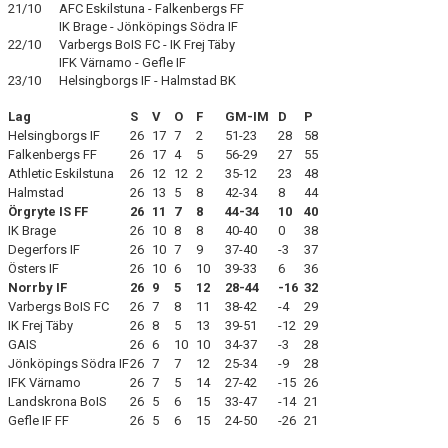
21/10 AFC Eskilstuna - Falkenbergs FF
IK Brage - Jönköpings Södra IF
22/10 Varbergs BoIS FC - IK Frej Täby
IFK Värnamo - Gefle IF
23/10 Helsingborgs IF - Halmstad BK
Lag
S
V
O
F
GM-IM
D
P
Helsingborgs IF
26
17
7
2
51-23
28
58
Falkenbergs FF
26
17
4
5
56-29
27
55
Athletic Eskilstuna
26
12
12
2
35-12
23
48
Halmstad
26
13
5
8
42-34
8
44
Örgryte IS FF
26
11
7
8
44-34
10
40
IK Brage
26
10
8
8
40-40
0
38
Degerfors IF
26
10
7
9
37-40
-3
37
Östers IF
26
10
6
10
39-33
6
36
Norrby IF
26
9
5
12
28-44
-16
32
Varbergs BoIS FC
26
7
8
11
38-42
-4
29
IK Frej Täby
26
8
5
13
39-51
-12
29
GAIS
26
6
10
10
34-37
-3
28
Jönköpings Södra IF
26
7
7
12
25-34
-9
28
IFK Värnamo
26
7
5
14
27-42
-15
26
Landskrona BoIS
26
5
6
15
33-47
-14
21
Gefle IF FF
26
5
6
15
24-50
-26
21