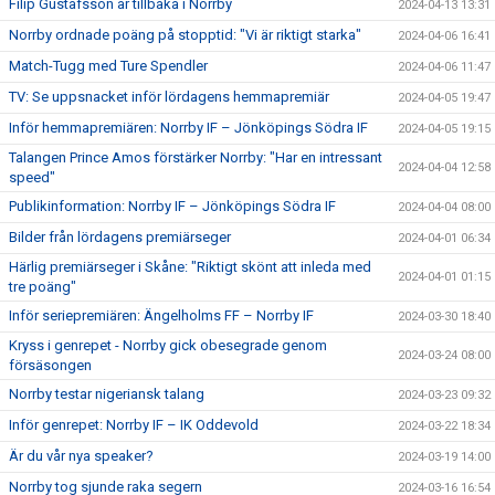
Filip Gustafsson är tillbaka i Norrby
2024-04-13 13:31
Norrby ordnade poäng på stopptid: "Vi är riktigt starka"
2024-04-06 16:41
Match-Tugg med Ture Spendler
2024-04-06 11:47
TV: Se uppsnacket inför lördagens hemmapremiär
2024-04-05 19:47
Inför hemmapremiären: Norrby IF – Jönköpings Södra IF
2024-04-05 19:15
Talangen Prince Amos förstärker Norrby: "Har en intressant
2024-04-04 12:58
speed"
Publikinformation: Norrby IF – Jönköpings Södra IF
2024-04-04 08:00
Bilder från lördagens premiärseger
2024-04-01 06:34
Härlig premiärseger i Skåne: "Riktigt skönt att inleda med
2024-04-01 01:15
tre poäng"
Inför seriepremiären: Ängelholms FF – Norrby IF
2024-03-30 18:40
Kryss i genrepet - Norrby gick obesegrade genom
2024-03-24 08:00
försäsongen
Norrby testar nigeriansk talang
2024-03-23 09:32
Inför genrepet: Norrby IF – IK Oddevold
2024-03-22 18:34
Är du vår nya speaker?
2024-03-19 14:00
Norrby tog sjunde raka segern
2024-03-16 16:54