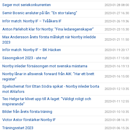
Seger mot seriekonkurrenten
2023-01-28 08:00
Semir Bosnic ansluter på lån: "En stor talang"
2023-01-27 16:30
Inför match: Norrby IF – Tvååkers IF
2023-01-26 19:36
Anton Pärleholt klar för Norrby: "Fina ledaregenskaper"
2023-01-23 15:30
Max Andersson årets första målskytt när Norrby inledde
2023-01-21 11:50
2023
Inför match: Norrby IF – BK Häcken
2023-01-19 20:17
Säsongskort 2023 - ute nu!
2023-01-17 15:00
Norrby inleder försäsongen mot svenska mästarna
2023-01-16 19:13
Norrby lånar in allsvensk forward från AIK: "Har ett brett
2023-01-16 15:00
register"
Spelschemat förr Ettan Södra spikat - Norrby inleder borta
2023-01-12 13:35
mot Ahlafors
Teo Helge tar klivet upp till A-laget: "Väldigt roligt och
2023-01-11 12:55
inspirerande"
Bilder från årets första träning
2023-01-10 10:35
Victor Astor förstärker Norrby IF
2023-01-08 16:31
Träningsstart 2023
2023-01-06 15:26