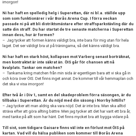
imorgon!
Ni har haft en spelledig helg i Superettan,
där ni bl.a. ställde upp
som som funktionärer i vår Borås Arena Cup. I förra veckan
passade ni på att bli distriktsmästare efter straffsparkstävling där du
satte din straff. Du har startat de tre senaste matcherna i Superettan
innan dess, hur är formen?
– Jag tycker att formen känns väldigt bra, inte bara för mig utan för hela
laget. Det ser väldigt bra ut på träningarna, så det känns väldigt bra.
Ni har haft en stark höst, kollapsen mot Varberg senast borträknat,
men kontraktet är inte säkrat än. ÖIS går för chansen att nå
kvalplats. Tankar om matchen?
– Tankarna kring matchen från min sida är egentligen bara att vi ska gå in
och köra över ÖIS. Det finns inget annat. De kommer till vår hemmaplan och
det ska vi visa imorgon!
Efter två år i Div 1, samt en del skadeproblem förra säsongen, är du
tillbaka i Superettan. Är du nöjd med din säsong i Norrby hittills?
– Jag tycker att man aldrig ska vara nöjd. Det är inte bra. Man ska alltid
sträva efter att göra allting bättre. Men jag tycker att det har varit ett bra år,
med tanke på allt som har hänt. Det finns mycket bra att bygga vidare på.
Till sist, som tidigare Gaisare finns väl inte en förlust mot ÖIS på
kartan. Vad vill du hälsa publiken som kommer till Borås Arena