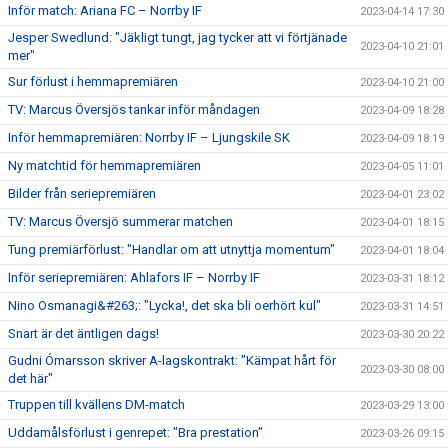
Inför match: Ariana FC – Norrby IF
2023-04-14 17:30
Jesper Swedlund: "Jäkligt tungt, jag tycker att vi förtjänade
2023-04-10 21:01
mer"
Sur förlust i hemmapremiären
2023-04-10 21:00
TV: Marcus Översjös tankar inför måndagen
2023-04-09 18:28
Inför hemmapremiären: Norrby IF – Ljungskile SK
2023-04-09 18:19
Ny matchtid för hemmapremiären
2023-04-05 11:01
Bilder från seriepremiären
2023-04-01 23:02
TV: Marcus Översjö summerar matchen
2023-04-01 18:15
Tung premiärförlust: "Handlar om att utnyttja momentum"
2023-04-01 18:04
Inför seriepremiären: Ahlafors IF – Norrby IF
2023-03-31 18:12
Nino Osmanagi&#263;: "Lycka!, det ska bli oerhört kul"
2023-03-31 14:51
Snart är det äntligen dags!
2023-03-30 20:22
Gudni Ómarsson skriver A-lagskontrakt: "Kämpat hårt för
2023-03-30 08:00
det här"
Truppen till kvällens DM-match
2023-03-29 13:00
Uddamålsförlust i genrepet: "Bra prestation"
2023-03-26 09:15