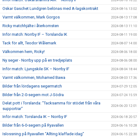
2024-08-16 18:22
Oskar Gaschet Lundgren belönas med A-lagskontrakt
2024-08-16 13:02
Varmt välkommen, Mark Gorgos
2024-08-13 17:08
Ricky matchhjälte i återkomsten
2024-08-13 11:10
Inför match: Norrby IF – Torslanda IK
2024-08-11 19:00
Tack för allt, Teodor Wålemark
2024-08-07 14:00
Välkommen hem, Ricky!
2024-08-06 18:00
Ny seger - Norrby upp på en tredjeplats
2024-08-06 08:00
Inför match: Ljungskile SK – Norrby IF
2024-08-04 18:44
Varmt välkommen, Mohamed Bawa
2024-08-03 17:36
Bilder från lördagens segermatch
2024-07-29 12:05
Bilder från 2-0-segern mot J-Södra
2024-07-24 15:59
Delat pott i Torslanda: "Tacksamma för stödet från våra
2024-06-20 12:01
supportrar"
Inför match: Torslanda IK – Norrby IF
2024-06-18 20:57
Bilder från 6-0-segern på Ryavallen
2024-06-16 10:28
Islossning på Ryavallen "Allting klaffade idag"
2024-06-15 22:30