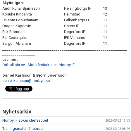
Skytteligan:
Andri Rúnar Bjarnason
Helsingborgs IF
13
Kosuke Kinoshita
Halmstad
12
Chisom Egbuchunam
Falkenbergs FF
11
Dragan Kapcevic
Östers IF
11
Erik Björndahl
Degerfors IF
11
Pär Cederquist
IFK Värnamo
11
Sargon Abraham
Degerfors IF
11
_____________________________________________________________
________________
Läs mer:
fotboll.ois.se - Motståndarkollen: Norrby IF
Daniel
Karlsson & Björn Josefsson
daniel.karlsson@norrbyif.se
Nyhetsarkiv
Norrby IF söker chefsscout
2026-05-22 13:13
Träningsmatch 7 februari
2026-02-05 08:29