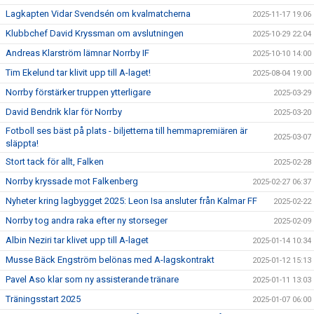
Lagkapten Vidar Svendsén om kvalmatcherna
2025-11-17 19:06
Klubbchef David Kryssman om avslutningen
2025-10-29 22:04
Andreas Klarström lämnar Norrby IF
2025-10-10 14:00
Tim Ekelund tar klivit upp till A-laget!
2025-08-04 19:00
Norrby förstärker truppen ytterligare
2025-03-29
David Bendrik klar för Norrby
2025-03-20
Fotboll ses bäst på plats - biljetterna till hemmapremiären är
2025-03-07
släppta!
Stort tack för allt, Falken
2025-02-28
Norrby kryssade mot Falkenberg
2025-02-27 06:37
Nyheter kring lagbygget 2025: Leon Isa ansluter från Kalmar FF
2025-02-22
Norrby tog andra raka efter ny storseger
2025-02-09
Albin Neziri tar klivet upp till A-laget
2025-01-14 10:34
Musse Bäck Engström belönas med A-lagskontrakt
2025-01-12 15:13
Pavel Aso klar som ny assisterande tränare
2025-01-11 13:03
Träningsstart 2025
2025-01-07 06:00