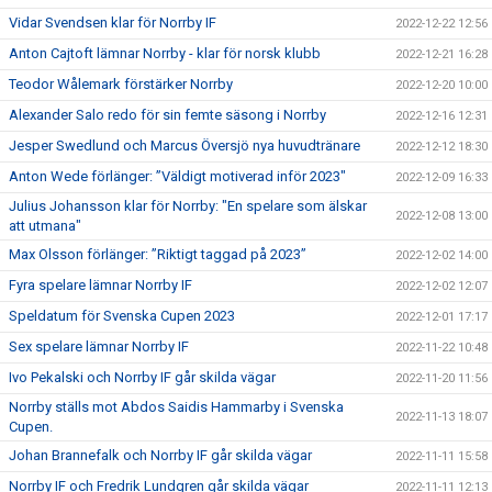
Vidar Svendsen klar för Norrby IF
2022-12-22 12:56
Anton Cajtoft lämnar Norrby - klar för norsk klubb
2022-12-21 16:28
Teodor Wålemark förstärker Norrby
2022-12-20 10:00
Alexander Salo redo för sin femte säsong i Norrby
2022-12-16 12:31
Jesper Swedlund och Marcus Översjö nya huvudtränare
2022-12-12 18:30
Anton Wede förlänger: ”Väldigt motiverad inför 2023"
2022-12-09 16:33
Julius Johansson klar för Norrby: "En spelare som älskar
2022-12-08 13:00
att utmana"
Max Olsson förlänger: ”Riktigt taggad på 2023”
2022-12-02 14:00
Fyra spelare lämnar Norrby IF
2022-12-02 12:07
Speldatum för Svenska Cupen 2023
2022-12-01 17:17
Sex spelare lämnar Norrby IF
2022-11-22 10:48
Ivo Pekalski och Norrby IF går skilda vägar
2022-11-20 11:56
Norrby ställs mot Abdos Saidis Hammarby i Svenska
2022-11-13 18:07
Cupen.
Johan Brannefalk och Norrby IF går skilda vägar
2022-11-11 15:58
Norrby IF och Fredrik Lundgren går skilda vägar
2022-11-11 12:13