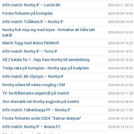
Inför match: Norrby IF – Lunds BK
2024-05-11 20:59
Första förlusten på bortaplan
2024-05-09 19:45
Inför match: Tvååkers IF – Norrby IF
2024-05-08 19:54
Norrby fick nöja sig med kryss - fortsätter att hålla tätt
2024-05-04 22:59
bakåt
Match-Tugg med Anton Pärleholt
2024-05-04 14:52
Inför match: Norrby IF – Torns IF
2024-05-03 18:57
Gå 2 betala för 1 - heja fram Norrby till serieledning
2024-04-30 15:04
Tredje raka på bortaplan - Norrby upp på kvalplats
2024-04-29 08:00
Inför match: BK Olympic – Norrby IF
2024-04-26 19:00
Norrby vidare till nästa omgång i DM
2024-04-25 09:52
TV: Se Wålemarks segermål på övertid
2024-04-22 11:28
Stor dramatik när Norrby avgjorde på övertid
2024-04-22 08:00
Inför match: Falkenbergs FF – Norrby IF
2024-04-20 17:30
Första förlusten under 2024: "Saknar skärpan"
2024-04-15 09:43
Inför match: Norrby IF – Ariana FC
2024-04-13 16:12