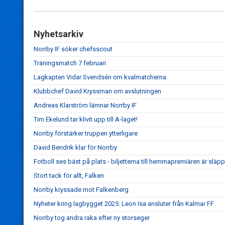
Nyhetsarkiv
Norrby IF söker chefsscout
Träningsmatch 7 februari
Lagkapten Vidar Svendsén om kvalmatcherna
Klubbchef David Kryssman om avslutningen
Andreas Klarström lämnar Norrby IF
Tim Ekelund tar klivit upp till A-laget!
Norrby förstärker truppen ytterligare
David Bendrik klar för Norrby
Fotboll ses bäst på plats - biljetterna till hemmapremiären är släpp
Stort tack för allt, Falken
Norrby kryssade mot Falkenberg
Nyheter kring lagbygget 2025: Leon Isa ansluter från Kalmar FF
Norrby tog andra raka efter ny storseger