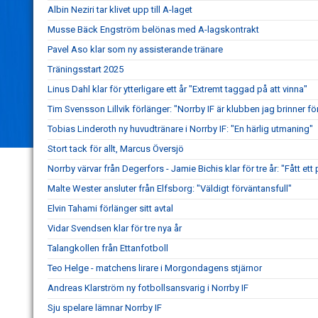
Albin Neziri tar klivet upp till A-laget
Musse Bäck Engström belönas med A-lagskontrakt
Pavel Aso klar som ny assisterande tränare
Träningsstart 2025
Linus Dahl klar för ytterligare ett år "Extremt taggad på att vinna"
Tim Svensson Lillvik förlänger: "Norrby IF är klubben jag brinner fö
Tobias Linderoth ny huvudtränare i Norrby IF: "En härlig utmaning"
Stort tack för allt, Marcus Översjö
Norrby värvar från Degerfors - Jamie Bichis klar för tre år: "Fått ett 
Malte Wester ansluter från Elfsborg: "Väldigt förväntansfull"
Elvin Tahami förlänger sitt avtal
Vidar Svendsen klar för tre nya år
Talangkollen från Ettanfotboll
Teo Helge - matchens lirare i Morgondagens stjärnor
Andreas Klarström ny fotbollsansvarig i Norrby IF
Sju spelare lämnar Norrby IF