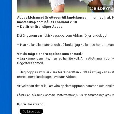
Abbas Mohamad är uttagen till landslagssamling med Irak 10-
mästerskap som hålls i Thailand 2020.
– Det är en ära, säger Abbas.
Det är genom sin irakiska pappa som Abbas följer landslaget.
– Han kollar alla matcher och då brukar jag kolla med honom. Han ä
Vet du några andra spelare som är med?
–Jag känner dem inte, men jag har lite koll. Amir Al-Ammari i Jönk
Degerfors är med.
– Jag hoppas att vi är klara för Superettan 2019 så att jag kan avs
representera landslaget, avslutar Abbas.
Vi tycker att det är kul att våra spelare uppmärksammas och önskar
I årets AFC (Asian Football Confederation) U23 Championship gick Ir
Björn Josefsson