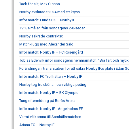
Tack för allt, Max Olsson
Norrby avslutade 2024 med ett kryss
Inför match: Lunds BK – Norrby IF
TV: Se målen från söndagens 2-0-seger
Norrby säkrade kontraktet
Match-Tugg med Alexander Salo
Inför match: Norrby IF – FC Rosengård
Tobias Edenvik inför söndagens hemmamatch: "Bra fart och mycke
Förändringar i tränarstaben för att säkra Norrby IF:s plats i Ettan S
Inför match: FC Trollhättan – Norrby IF
Norrby tog tre sköna - och viktiga poäng
Inför match: Norrby IF – BK Olympic
Tung eftermiddag på Borås Arena
Inför match: Norrby IF - Ängelholms FF
Varmt välkomna till Samhällsmatchen
Ariana FC – Norrby IF