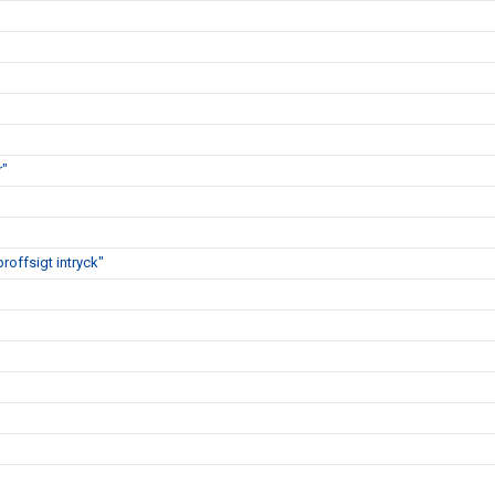
r"
proffsigt intryck"