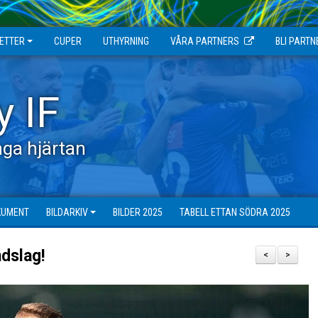
JETTER
CUPER
UTHYRNING
VÅRA PARTNERS
BLI PARTN
y IF
ga hjärtan
KUMENT
BILDARKIV
BILDER 2025
TABELL ETTAN SÖDRA 2025
dslag!
<
>