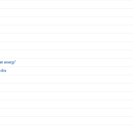
t energi"
ödra