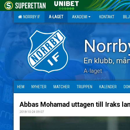
NORRBY IF
A-LAGET
AKADEMI
KONTAKT
BIL
Norrb
En klubb, mån
A-laget
HEM
NYHETER
MATCHER
TRUPPEN
KALENDER
DO
Abbas Mohamad uttagen till Iraks lan
2018-10-24 09:07