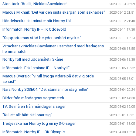
Stort tack för allt, Nicklas Savolainen!
2023-05-13 08:59
Marcus Mikhail: "Det var den sista skärpan som saknades"
2023-05-12 21:51
Händelserika slutminuter när Norrby föll
2023-05-12 21:40
Inför match: Norrby IF – IK Oddevold
2023-05-11 17:30
"Supportrarnas stöd betyder oerhört mycket"
2023-05-11 16:13
Vi tackar av Nicklas Savolainen i samband med fredagens
2023-05-08 13:55
hemmamatch
Norrby föll med uddamålet i Skåne
2023-05-06 18:38
Inför match: Eskilsminne IF – Norrby IF
2023-05-05 19:32
Marcus Översjö: "Vi vill bygga vidare på det vi gjorde
2023-05-05 15:01
senast"
Nära Norrby S03E04: "Det stannar inte idag heller"
2023-05-04 20:24
Bilder från måndagens segermatch
2023-05-02 14:30
TV: Se målen från måndagens seger
2023-05-02 12:05
"Kul att allt hårt slit lönar sig"
2023-05-01 19:31
Tredje raka när Norrby tog en ny 3-0-seger
2023-05-01 18:05
Inför match: Norrby IF – BK Olympic
2023-04-30 18:18