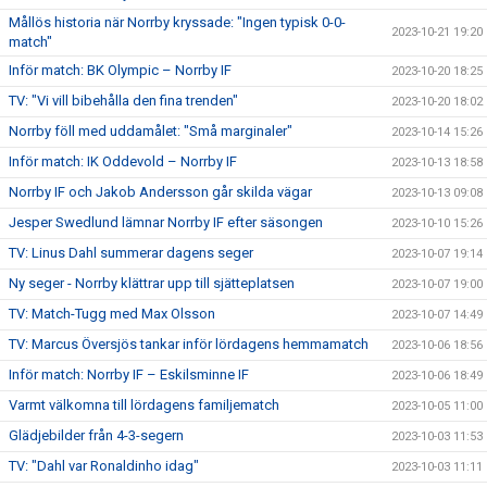
Mållös historia när Norrby kryssade: "Ingen typisk 0-0-
2023-10-21 19:20
match"
Inför match: BK Olympic – Norrby IF
2023-10-20 18:25
TV: "Vi vill bibehålla den fina trenden"
2023-10-20 18:02
Norrby föll med uddamålet: "Små marginaler"
2023-10-14 15:26
Inför match: IK Oddevold – Norrby IF
2023-10-13 18:58
Norrby IF och Jakob Andersson går skilda vägar
2023-10-13 09:08
Jesper Swedlund lämnar Norrby IF efter säsongen
2023-10-10 15:26
TV: Linus Dahl summerar dagens seger
2023-10-07 19:14
Ny seger - Norrby klättrar upp till sjätteplatsen
2023-10-07 19:00
TV: Match-Tugg med Max Olsson
2023-10-07 14:49
TV: Marcus Översjös tankar inför lördagens hemmamatch
2023-10-06 18:56
Inför match: Norrby IF – Eskilsminne IF
2023-10-06 18:49
Varmt välkomna till lördagens familjematch
2023-10-05 11:00
Glädjebilder från 4-3-segern
2023-10-03 11:53
TV: "Dahl var Ronaldinho idag"
2023-10-03 11:11