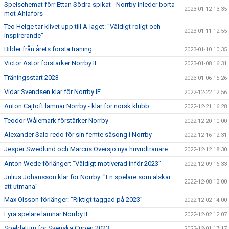
Spelschemat förr Ettan Södra spikat - Norrby inleder borta
2023-01-12 13:35
mot Ahlafors
Teo Helge tar klivet upp till A-laget: "Väldigt roligt och
2023-01-11 12:55
inspirerande"
Bilder från årets första träning
2023-01-10 10:35
Victor Astor förstärker Norrby IF
2023-01-08 16:31
Träningsstart 2023
2023-01-06 15:26
Vidar Svendsen klar för Norrby IF
2022-12-22 12:56
Anton Cajtoft lämnar Norrby - klar för norsk klubb
2022-12-21 16:28
Teodor Wålemark förstärker Norrby
2022-12-20 10:00
Alexander Salo redo för sin femte säsong i Norrby
2022-12-16 12:31
Jesper Swedlund och Marcus Översjö nya huvudtränare
2022-12-12 18:30
Anton Wede förlänger: ”Väldigt motiverad inför 2023"
2022-12-09 16:33
Julius Johansson klar för Norrby: "En spelare som älskar
2022-12-08 13:00
att utmana"
Max Olsson förlänger: ”Riktigt taggad på 2023”
2022-12-02 14:00
Fyra spelare lämnar Norrby IF
2022-12-02 12:07
Speldatum för Svenska Cupen 2023
2022-12-01 17:17