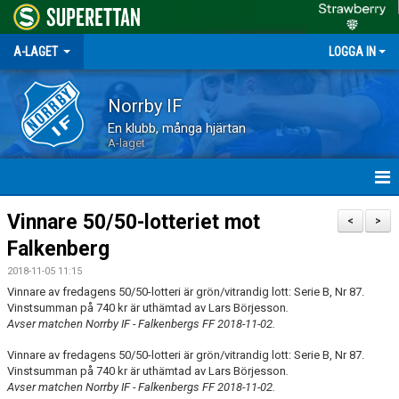
A-LAGET
LOGGA IN
Norrby IF
En klubb, många hjärtan
A-laget
HEM
Vinnare 50/50-lotteriet mot
<
>
Falkenberg
NYHETER
2018-11-05 11:15
MATCHER
Vinnare av fredagens 50/50-lotteri är grön/vitrandig lott: Serie B, Nr 87.
Vinstsumman på 740 kr är uthämtad
av Lars Börjesson
.
Avser matchen Norrby IF - Falkenbergs FF 2018-11-02.
TRUPPEN
Vinnare av fredagens 50/50-lotteri är grön/vitrandig lott: Serie B, Nr 87.
KALENDER
Vinstsumman på 740 kr är uthämtad
av Lars Börjesson
.
Avser matchen Norrby IF - Falkenbergs FF 2018-11-02.