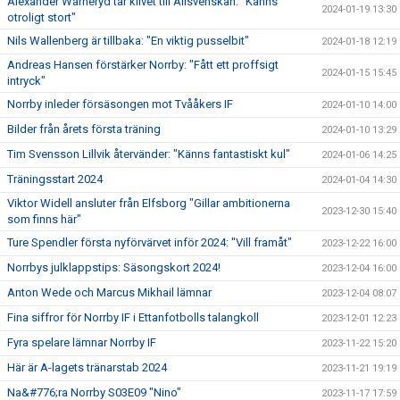
Alexander Warneryd tar klivet till Allsvenskan: "Känns
2024-01-19 13:30
otroligt stort"
Nils Wallenberg är tillbaka: "En viktig pusselbit"
2024-01-18 12:19
Andreas Hansen förstärker Norrby: "Fått ett proffsigt
2024-01-15 15:45
intryck"
Norrby inleder försäsongen mot Tvååkers IF
2024-01-10 14:00
Bilder från årets första träning
2024-01-10 13:29
Tim Svensson Lillvik återvänder: "Känns fantastiskt kul"
2024-01-06 14:25
Träningsstart 2024
2024-01-04 14:30
Viktor Widell ansluter från Elfsborg "Gillar ambitionerna
2023-12-30 15:40
som finns här"
Ture Spendler första nyförvärvet inför 2024: "Vill framåt"
2023-12-22 16:00
Norrbys julklappstips: Säsongskort 2024!
2023-12-04 16:00
Anton Wede och Marcus Mikhail lämnar
2023-12-04 08:07
Fina siffror för Norrby IF i Ettanfotbolls talangkoll
2023-12-01 12:23
Fyra spelare lämnar Norrby IF
2023-11-22 15:20
Här är A-lagets tränarstab 2024
2023-11-21 19:19
Na&#776;ra Norrby S03E09 "Nino"
2023-11-17 17:59