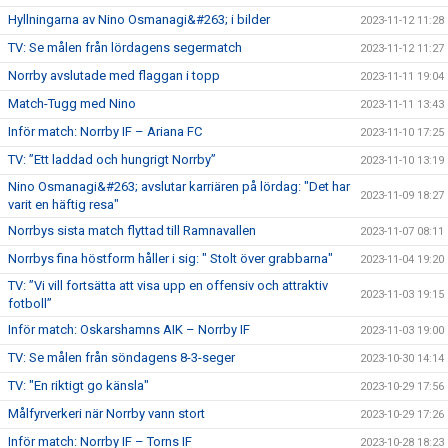
Hyllningarna av Nino Osmanagi&#263; i bilder
2023-11-12 11:28
TV: Se målen från lördagens segermatch
2023-11-12 11:27
Norrby avslutade med flaggan i topp
2023-11-11 19:04
Match-Tugg med Nino
2023-11-11 13:43
Inför match: Norrby IF – Ariana FC
2023-11-10 17:25
TV: ”Ett laddad och hungrigt Norrby”
2023-11-10 13:19
Nino Osmanagi&#263; avslutar karriären på lördag: "Det har
2023-11-09 18:27
varit en häftig resa"
Norrbys sista match flyttad till Ramnavallen
2023-11-07 08:11
Norrbys fina höstform håller i sig: " Stolt över grabbarna"
2023-11-04 19:20
TV: ”Vi vill fortsätta att visa upp en offensiv och attraktiv
2023-11-03 19:15
fotboll”
Inför match: Oskarshamns AIK – Norrby IF
2023-11-03 19:00
TV: Se målen från söndagens 8-3-seger
2023-10-30 14:14
TV: "En riktigt go känsla"
2023-10-29 17:56
Målfyrverkeri när Norrby vann stort
2023-10-29 17:26
Inför match: Norrby IF – Torns IF
2023-10-28 18:23