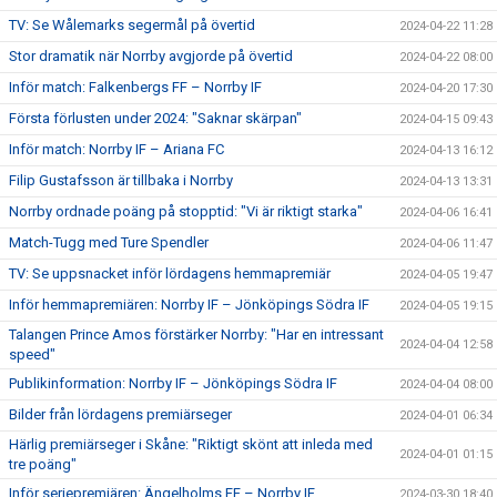
TV: Se Wålemarks segermål på övertid
2024-04-22 11:28
Stor dramatik när Norrby avgjorde på övertid
2024-04-22 08:00
Inför match: Falkenbergs FF – Norrby IF
2024-04-20 17:30
Första förlusten under 2024: "Saknar skärpan"
2024-04-15 09:43
Inför match: Norrby IF – Ariana FC
2024-04-13 16:12
Filip Gustafsson är tillbaka i Norrby
2024-04-13 13:31
Norrby ordnade poäng på stopptid: "Vi är riktigt starka"
2024-04-06 16:41
Match-Tugg med Ture Spendler
2024-04-06 11:47
TV: Se uppsnacket inför lördagens hemmapremiär
2024-04-05 19:47
Inför hemmapremiären: Norrby IF – Jönköpings Södra IF
2024-04-05 19:15
Talangen Prince Amos förstärker Norrby: "Har en intressant
2024-04-04 12:58
speed"
Publikinformation: Norrby IF – Jönköpings Södra IF
2024-04-04 08:00
Bilder från lördagens premiärseger
2024-04-01 06:34
Härlig premiärseger i Skåne: "Riktigt skönt att inleda med
2024-04-01 01:15
tre poäng"
Inför seriepremiären: Ängelholms FF – Norrby IF
2024-03-30 18:40