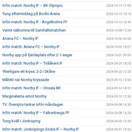
Inför match: Norrby IF – BK Olympic
2024-10-19 17:00
Tung eftermiddag på Borås Arena
2024-10-14 10:13
Inför match: Norrby IF - Ängelholms FF
2024-10-13 10:49
Varmt välkomna till Samhällsmatchen
2024-10-08 13:34
Ariana FC – Norrby IF
2024-10-06 20:00
Inför match: Ariana FC – Norrby IF
2024-10-05 18:07
Norrby upp på fjärdeplats efter 2-1-seger
2024-10-01 09:00
Inför match: Norrby IF – Tvååkers IF
2024-09-29 18:53
Ytterligare ett kryss: 2-2 i Skåne
2024-09-23 12:20
Målrikt när Norrby kryssade
2024-09-16 10:00
Inför match: Norrby IF – Onsala BK
2024-09-14 18:57
Marginalerna emot Norrby
2024-09-10 12:50
TV: Översjös tankar inför måndagen
2024-09-08 14:30
Inför match: Norrby IF – Falkenbergs FF
2024-09-08 14:24
Tung kväll i Jönköping
2024-09-03 12:49
Inför match: Jönköpings Södra IF – Norrby IF
2024-09-01 19:26