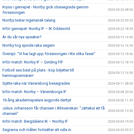
Kryss i genrepet - Norrby gick obesegrade genom
2024-03-24 08:00
försäsongen
Norrby testar nigeriansk talang
2024-03-23 09:32
Inför genrepet: Norrby IF – IK Oddevold
2024-03-22 18:34
Är du vår nya speaker?
2024-03-19 14:00
Norrby tog sjunde raka segern
2024-03-16 16:54
Översjö: "Vi har lagt upp försäsongen i lite olika faser"
2024-03-15 18:46
Inför match: Norrby IF – Qviding FIF
2024-03-15 18:19
Fotboll ses bäst på plats - köp biljetter till
2024-03-13 16:00
hemmapremiären!
Sjätte raka när Vänersborg besegrades
2024-03-11 08:00
Inför match: Norrby – Vänersborgs IF
2024-03-08 20:05
16-årig akademispelare avgjorde derbyt
2024-03-06 11:39
Julius Johansson får chansen i Allsvenskan: "Jättekul att få
2024-03-05 13:30
chansen"
Inför match: Bergdalens IK – Norrby IF
2024-03-04 19:09
Segrarna och målen fortsätter att rulla in
2024-03-03 09:57