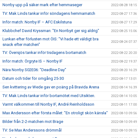
Norrby upp på säker mark efter hemmaseger
2022-08-28 18:15
TV: Mak Linds tankar inför söndagens hemmamatch
2022-08-27 17:36
Inför match: Norrby IF – AFC Eskilstuna
2022-08-27 17:29
Klubbchef David Kryssman: "En Norrbyit ger sig aldrig"
2022-08-25 15:06
Lunkan efter förlusten mot ÖIS: "Vi hade ett väldigt bra
2022-08-24 07:37
snack efter matchen"
TV: Översjös tankar inför tisdagens bortamatch
2022-08-22 20:20
Inför match: Örgryte IS – Norrby IF
2022-08-22 19:37
Nära Norrby S02E06: "Deadline Day"
2022-08-20 16:29
Datum och tider för omgång 25-30
2022-08-17 13:01
Sen kvittering av Wede gav en poäng på Bravida Arena
2022-08-14 16:39
TV: Mak Linds tankar inför bortamötet med Utsikten.
2022-08-14 10:05
Varmt välkommen till Norrby IF, André Reinholdsson
2022-08-11 17:00
Max Andersson efter första målet: "En otroligt skön känsla"
2022-08-10 09:56
Bilder från 2-2-matchen mot Brage
2022-08-10 09:49
TV: Se Max Anderssons drömmål
2022-08-10 09:15