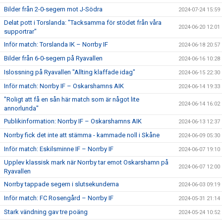
Bilder från 2-0-segern mot J-Södra
2024-07-24 15:59
Delat pott i Torslanda: "Tacksamma för stödet från våra
2024-06-20 12:01
supportrar"
Inför match: Torslanda IK – Norrby IF
2024-06-18 20:57
Bilder från 6-0-segern på Ryavallen
2024-06-16 10:28
Islossning på Ryavallen "Allting klaffade idag"
2024-06-15 22:30
Inför match: Norrby IF – Oskarshamns AIK
2024-06-14 19:33
"Roligt att få en sån här match som är något lite
2024-06-14 16:02
annorlunda"
Publikinformation: Norrby IF – Oskarshamns AIK
2024-06-13 12:37
Norrby fick det inte att stämma - kammade noll i Skåne
2024-06-09 05:30
Inför match: Eskilsminne IF – Norrby IF
2024-06-07 19:10
Upplev klassisk mark när Norrby tar emot Oskarshamn på
2024-06-07 12:00
Ryavallen
Norrby tappade segern i slutsekunderna
2024-06-03 09:19
Inför match: FC Rosengård – Norrby IF
2024-05-31 21:14
Stark vändning gav tre poäng
2024-05-24 10:52