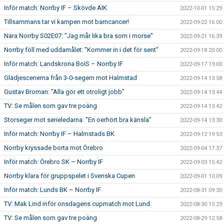
Inför match: Norrby IF – Skövde AIK
2022-10-01 15:29
Tillsammans tar vi kampen mot barncancer!
2022-09-22 16:00
Nära Norrby S02E07: "Jag mår lika bra som i morse"
2022-09-21 16:39
Norrby föll med uddamålet: "Kommer in i det för sent"
2022-09-18 20:00
Inför match: Landskrona BoIS – Norrby IF
2022-09-17 19:00
Glädjescenerna från 3-0-segern mot Halmstad
2022-09-14 13:58
Gustav Broman: "Alla gör ett otroligt jobb"
2022-09-14 13:44
TV: Se målen som gav tre poäng
2022-09-14 13:42
Storseger mot serieledarna: "En oerhört bra känsla"
2022-09-14 13:30
Inför match: Norrby IF – Halmstads BK
2022-09-12 19:53
Norrby kryssade borta mot Örebro
2022-09-04 17:37
Inför match: Örebro SK – Norrby IF
2022-09-03 15:42
Norrby klara för gruppspelet i Svenska Cupen
2022-09-01 10:09
Inför match: Lunds BK – Norrby IF
2022-08-31 09:30
TV: Mak Lind inför onsdagens cupmatch mot Lund
2022-08-30 15:29
TV: Se målen som gav tre poäng
2022-08-29 12:58