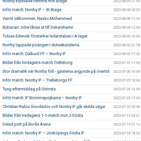
Norrby kryssade hemma mot Brage
2022-08-09 21:42
Inför match: Norrby IF – IK Brage
2022-08-08 20:09
Varmt välkommen, Nasiru Mohammed
2022-08-08 17:33
Bubacarr Jobe lånas ut till Oskarshamn
2022-08-08 12:40
Tobias Edenvik förstärker ledarstaben i A-laget
2022-08-05 16:06
Norrby tappade poängen i slutsekunderna
2022-08-03 21:18
Inför match: Dalkurd FF – Norrby IF
2022-08-02 17:35
Bilder från lördagens match Trelleborg
2022-07-31 11:42
Stor dramatik när Norrby föll - gästerna avgjorde på övertid
2022-07-30 16:04
Inför match: Norrby IF – Trelleborgs FF
2022-07-29 18:56
Tung eftermiddag på Grimsta
2022-07-24 16:00
Inför match: IF Brommapojkarna – Norrby IF
2022-07-23 17:45
Christian Rubio Sivodedov och Norrby IF går skilda vägar
2022-07-20 20:48
Bilder från tisdagens 1-1-match mot J-Södra
2022-07-19 23:21
Delad pott på Borås Arena
2022-07-19 21:16
Inför match: Norrby IF – Jönköpings Södra IF
2022-07-18 18:52