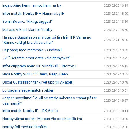
Inga poäng hemma mot Hammarby
2023-02-25 16:19
Inför match: Norrby IF – Hammarby IF
2023-02-24 18:00
Semir Bosnic: "Riktigt taggad"
2023-02-24 13:59
Marcus Mikhail klar för Norrby
2023-02-22 15:50
Hampus Gustafsson ansluter på lån från IFK Värnamo:
2023-02-21 18:00
"Känns väldigt bra att vara här"
En poäng med mersmak i Sundsvall
2023-02-19 19:53
TV: " Ser fram emot detta väldigt mycket"
2023-02-18 17:21
Inför cuppremiären: GIF Sundsvall – Norrby IF
2023-02-18 16:15
Nära Norrby S03E03: "Beep, Beep, Beep"
2023-02-17 13:35
Oscar Gustafsson tar klivet upp till A-laget.
2023-02-16 10:48
Lördagens segermatch i bilder
2023-02-13 10:51
Jesper Swedlund: ”Vi vill se att de sakerna vi tränar på tar
2023-02-10 18:27
oss framåt”
Inför match: Norrby IF – BK Astrio
2023-02-10 18:14
Norrby värvar norskt: Marcus Victorio klar för två
2023-02-10 13:50
Norrby föll med uddamålet
2023-02-05 12:00