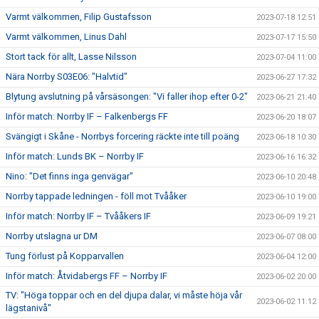
Varmt välkommen, Filip Gustafsson
2023-07-18 12:51
Varmt välkommen, Linus Dahl
2023-07-17 15:50
Stort tack för allt, Lasse Nilsson
2023-07-04 11:00
Nära Norrby S03E06: "Halvtid"
2023-06-27 17:32
Blytung avslutning på vårsäsongen: "Vi faller ihop efter 0-2"
2023-06-21 21:40
Inför match: Norrby IF – Falkenbergs FF
2023-06-20 18:07
Svängigt i Skåne - Norrbys forcering räckte inte till poäng
2023-06-18 10:30
Inför match: Lunds BK – Norrby IF
2023-06-16 16:32
Nino: "Det finns inga genvägar"
2023-06-10 20:48
Norrby tappade ledningen - föll mot Tvååker
2023-06-10 19:00
Inför match: Norrby IF – Tvååkers IF
2023-06-09 19:21
Norrby utslagna ur DM
2023-06-07 08:00
Tung förlust på Kopparvallen
2023-06-04 12:00
Inför match: Åtvidabergs FF – Norrby IF
2023-06-02 20:00
TV: "Höga toppar och en del djupa dalar, vi måste höja vår
2023-06-02 11:12
lägstanivå"