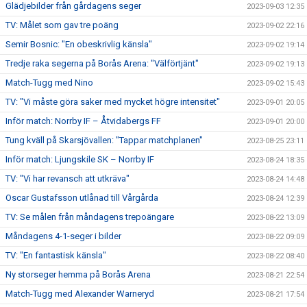
Glädjebilder från gårdagens seger
2023-09-03 12:35
TV: Målet som gav tre poäng
2023-09-02 22:16
Semir Bosnic: "En obeskrivlig känsla"
2023-09-02 19:14
Tredje raka segerna på Borås Arena: "Välförtjänt"
2023-09-02 19:13
Match-Tugg med Nino
2023-09-02 15:43
TV: "Vi måste göra saker med mycket högre intensitet"
2023-09-01 20:05
Inför match: Norrby IF – Åtvidabergs FF
2023-09-01 20:00
Tung kväll på Skarsjövallen: "Tappar matchplanen"
2023-08-25 23:11
Inför match: Ljungskile SK – Norrby IF
2023-08-24 18:35
TV: "Vi har revansch att utkräva"
2023-08-24 14:48
Oscar Gustafsson utlånad till Vårgårda
2023-08-24 12:39
TV: Se målen från måndagens trepoängare
2023-08-22 13:09
Måndagens 4-1-seger i bilder
2023-08-22 09:09
TV: "En fantastisk känsla"
2023-08-22 08:40
Ny storseger hemma på Borås Arena
2023-08-21 22:54
Match-Tugg med Alexander Warneryd
2023-08-21 17:54