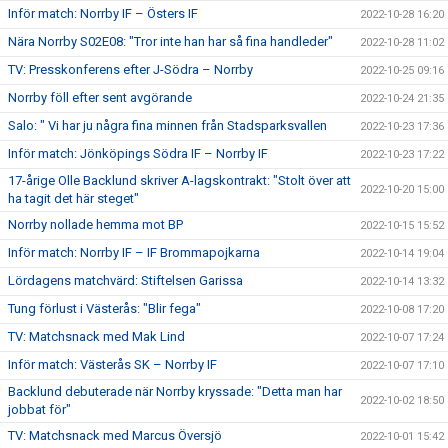
Inför match: Norrby IF – Östers IF
2022-10-28 16:20
Nära Norrby S02E08: "Tror inte han har så fina handleder"
2022-10-28 11:02
TV: Presskonferens efter J-Södra – Norrby
2022-10-25 09:16
Norrby föll efter sent avgörande
2022-10-24 21:35
Salo: " Vi har ju några fina minnen från Stadsparksvallen
2022-10-23 17:36
Inför match: Jönköpings Södra IF – Norrby IF
2022-10-23 17:22
17-årige Olle Backlund skriver A-lagskontrakt: "Stolt över att
2022-10-20 15:00
ha tagit det här steget"
Norrby nollade hemma mot BP
2022-10-15 15:52
Inför match: Norrby IF – IF Brommapojkarna
2022-10-14 19:04
Lördagens matchvärd: Stiftelsen Garissa
2022-10-14 13:32
Tung förlust i Västerås: "Blir fega"
2022-10-08 17:20
TV: Matchsnack med Mak Lind
2022-10-07 17:24
Inför match: Västerås SK – Norrby IF
2022-10-07 17:10
Backlund debuterade när Norrby kryssade: "Detta man har
2022-10-02 18:50
jobbat för"
TV: Matchsnack med Marcus Översjö
2022-10-01 15:42