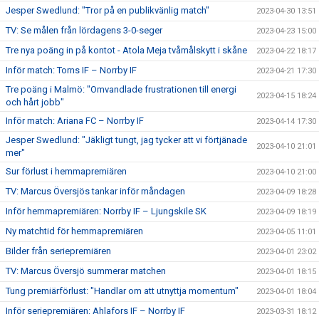
Jesper Swedlund: "Tror på en publikvänlig match"
2023-04-30 13:51
TV: Se målen från lördagens 3-0-seger
2023-04-23 15:00
Tre nya poäng in på kontot - Atola Meja tvåmålskytt i skåne
2023-04-22 18:17
Inför match: Torns IF – Norrby IF
2023-04-21 17:30
Tre poäng i Malmö: "Omvandlade frustrationen till energi
2023-04-15 18:24
och hårt jobb"
Inför match: Ariana FC – Norrby IF
2023-04-14 17:30
Jesper Swedlund: "Jäkligt tungt, jag tycker att vi förtjänade
2023-04-10 21:01
mer"
Sur förlust i hemmapremiären
2023-04-10 21:00
TV: Marcus Översjös tankar inför måndagen
2023-04-09 18:28
Inför hemmapremiären: Norrby IF – Ljungskile SK
2023-04-09 18:19
Ny matchtid för hemmapremiären
2023-04-05 11:01
Bilder från seriepremiären
2023-04-01 23:02
TV: Marcus Översjö summerar matchen
2023-04-01 18:15
Tung premiärförlust: "Handlar om att utnyttja momentum"
2023-04-01 18:04
Inför seriepremiären: Ahlafors IF – Norrby IF
2023-03-31 18:12