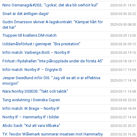
Nino Osmanagi&#263;: "Lycka!, det ska bli oerhört kul"
2023-03-31 14:51
Snart är det äntligen dags!
2023-03-30 20:22
Gudni Ómarsson skriver A-lagskontrakt: "Kämpat hårt för
2023-03-30 08:00
det här"
Truppen till kvällens DM-match
2023-03-29 13:00
Uddamålsförlust i genrepet: "Bra prestation"
2023-03-26 09:15
Inför match: Varbergs BoIS – Norrby IF
2023-03-24 19:10
Förlust i Rydahallen "Inte påkopplade under de första 45"
2023-03-18 18:17
Inför match: Norrby IF – Örgryte IS
2023-03-17 19:09
Jesper Swedlund inför ÖIS: ”Jag vill se att vi är effektiva
2023-03-17 14:18
imorgon"
Nära Norrby S03E03: "Takt och taktik"
2023-03-11 14:58
Tung avslutning i Svenska Cupen.
2023-03-05 23:53
Inför match: IK Brage – Norrby IF
2023-03-04 18:39
Norrby IF – Hammarby IF i bilder
2023-02-27 14:54
Abdo Saidi: "Kul att vara tillbaka"
2023-02-25 20:21
TV: Teodor Wålemark summerar insatsen mot Hammarby
2023-02-25 16:26