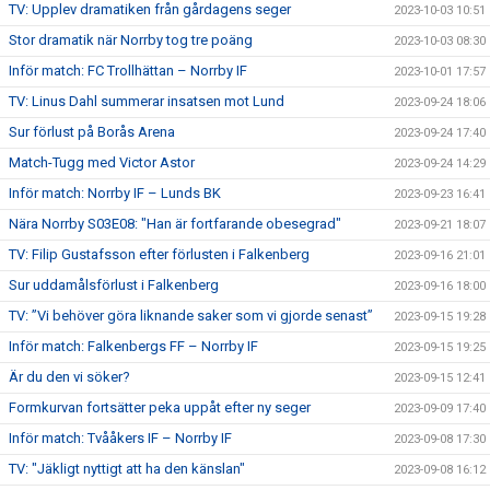
TV: Upplev dramatiken från gårdagens seger
2023-10-03 10:51
Stor dramatik när Norrby tog tre poäng
2023-10-03 08:30
Inför match: FC Trollhättan – Norrby IF
2023-10-01 17:57
TV: Linus Dahl summerar insatsen mot Lund
2023-09-24 18:06
Sur förlust på Borås Arena
2023-09-24 17:40
Match-Tugg med Victor Astor
2023-09-24 14:29
Inför match: Norrby IF – Lunds BK
2023-09-23 16:41
Nära Norrby S03E08: "Han är fortfarande obesegrad"
2023-09-21 18:07
TV: Filip Gustafsson efter förlusten i Falkenberg
2023-09-16 21:01
Sur uddamålsförlust i Falkenberg
2023-09-16 18:00
TV: ”Vi behöver göra liknande saker som vi gjorde senast”
2023-09-15 19:28
Inför match: Falkenbergs FF – Norrby IF
2023-09-15 19:25
Är du den vi söker?
2023-09-15 12:41
Formkurvan fortsätter peka uppåt efter ny seger
2023-09-09 17:40
Inför match: Tvååkers IF – Norrby IF
2023-09-08 17:30
TV: "Jäkligt nyttigt att ha den känslan"
2023-09-08 16:12