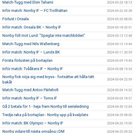
Match-Tugg med Elvin Tahami
2024-05-23 18:13
Inför match: Norrby IF — FC Trollhättan
2024-05-22 20:28
Förlust i Onsala
2024-05-20 08:00
Inför match: Onsala BK – Norrby IF
2024-05-18 20:51
Norrby föll mot Lund: "Speglar inte matchbilden"
2024-05-13 12:48
Match-Tugg med Nils Wallenberg
2024-05-12 14:44
Inför match: Norrby IF – Lunds BK
2024-05-11 20:59
Första förlusten på bortaplan
2024-05-09 19:45
Inför match: Tvååkers IF – Norrby IF
2024-05-08 19:54
Norrby fick nöja sig med kryss - fortsätter att hålla tätt
2024-05-04 22:59
bakåt
Match-Tugg med Anton Pärleholt
2024-05-04 14:52
Inför match: Norrby IF – Torns IF
2024-05-03 18:57
Gå 2 betala för 1 - heja fram Norrby till serieledning
2024-04-30 15:04
Tredje raka på bortaplan - Norrby upp på kvalplats
2024-04-29 08:00
Inför match: BK Olympic – Norrby IF
2024-04-26 19:00
Norrby vidare till nästa omgång i DM
2024-04-25 09:52