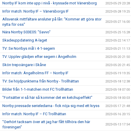
Norrby IF kom inte upp i nivå - kryssade mot Vänersborg
2023-05-29 23:28
Inför match: Norrby IF – Vänersborgs IF
2023-05-28 19:25
Allsvensk mittfältare ansluter på lån: "Kommer att göra stor
2023-05-27 16:00
nytta för oss"
Nära Norrby S03E05: "Savvo"
2023-05-25 15:28
Skadeuppdatering A-laget
2023-05-22 14:17
TV: Se Norrbys mål i 4-1-segern
2023-05-21 11:13
TV: Upplev glädjen efter segern i Ängelholm
2023-05-20 21:50
Skön trepoängare i Skåne
2023-05-20 21:45
Inför match: Ängelholms FF – Norrby IF
2023-05-19 19:35
TV: Se höjdpunkterna från Norrby - Trollhättan
2023-05-18 12:38
Bilder från 1-1-matchen mot FC Trollhättan
2023-05-18 07:00
"Fortsätter vi så här så kommer det en ketchupeffekt"
2023-05-18 00:03
Norrby pressade serieledarna - fick nöja sig med ett kryss
2023-05-17 21:48
Inför match: Norrby IF – FC Trollhättan
2023-05-16 20:15
"Oerhört tacksam över att jag har fått tillhöra den här
2023-05-13 17:54
föreningen"