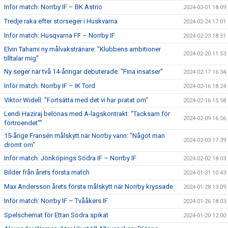
Inför match: Norrby IF – BK Astrio
2024-03-01 18:09
Tredje raka efter storseger i Huskvarna
2024-02-24 17:01
Inför match: Husqvarna FF – Norrby IF
2024-02-23 18:51
Elvin Tahami ny målvakstränare: "Klubbens ambitioner
2024-02-20 11:53
tilltalar mig"
Ny seger när två 14-åringar debuterade: "Fina insatser"
2024-02-17 16:34
Inför match: Norrby IF – IK Tord
2024-02-16 18:24
Viktor Widell: "Fortsätta med det vi har pratat om"
2024-02-16 15:58
Lendi Haziraj belönas med A-lagskontrakt: "Tacksam för
2024-02-09 16:56
förtroendet""
15-årige Fransén målskytt när Norrby vann: "Något man
2024-02-03 17:39
drömt om"
Inför match: Jönköpings Södra IF – Norrby IF
2024-02-02 18:03
Bilder från årets första match
2024-01-31 10:43
Max Andersson årets första målskytt när Norrby kryssade
2024-01-28 13:09
Inför match: Norrby IF – Tvååkers IF
2024-01-26 18:03
Spelschemat för Ettan Södra spikat
2024-01-20 12:00