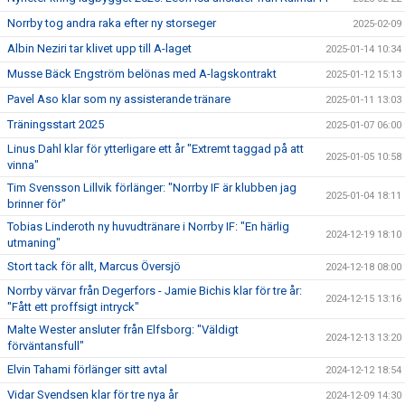
Norrby tog andra raka efter ny storseger
2025-02-09
Albin Neziri tar klivet upp till A-laget
2025-01-14 10:34
Musse Bäck Engström belönas med A-lagskontrakt
2025-01-12 15:13
Pavel Aso klar som ny assisterande tränare
2025-01-11 13:03
Träningsstart 2025
2025-01-07 06:00
Linus Dahl klar för ytterligare ett år "Extremt taggad på att
2025-01-05 10:58
vinna"
Tim Svensson Lillvik förlänger: "Norrby IF är klubben jag
2025-01-04 18:11
brinner för"
Tobias Linderoth ny huvudtränare i Norrby IF: "En härlig
2024-12-19 18:10
utmaning"
Stort tack för allt, Marcus Översjö
2024-12-18 08:00
Norrby värvar från Degerfors - Jamie Bichis klar för tre år:
2024-12-15 13:16
"Fått ett proffsigt intryck"
Malte Wester ansluter från Elfsborg: "Väldigt
2024-12-13 13:20
förväntansfull"
Elvin Tahami förlänger sitt avtal
2024-12-12 18:54
Vidar Svendsen klar för tre nya år
2024-12-09 14:30