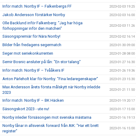
Inför match: Norrby IF – Falkenbergs FF
2023-02-03 19:25
Jakob Andersson förstärker Norrby
2023-02-03 16:00
Olle Backlund inför Falkenberg: "Jag har höga
2023-02-03 11:26
förhoppningar inför den matchen"
Säsongspremiär för Nära Norrby!
2023-02-02 16:14
Bilder från fredagens segermatch
2023-01-30 09:00
Seger mot seriekonkurrenten
2023-01-28 08:00
Semir Bosnic ansluter på lån: "En stor talang"
2023-01-27 16:30
Inför match: Norrby IF – Tvååkers IF
2023-01-26 19:36
Anton Pärleholt klar för Norrby: "Fina ledaregenskaper"
2023-01-23 15:30
Max Andersson årets första målskytt när Norrby inledde
2023-01-21 11:50
2023
Inför match: Norrby IF – BK Häcken
2023-01-19 20:17
Säsongskort 2023 - ute nu!
2023-01-17 15:00
Norrby inleder försäsongen mot svenska mästarna
2023-01-16 19:13
Norrby lånar in allsvensk forward från AIK: "Har ett brett
2023-01-16 15:00
register"