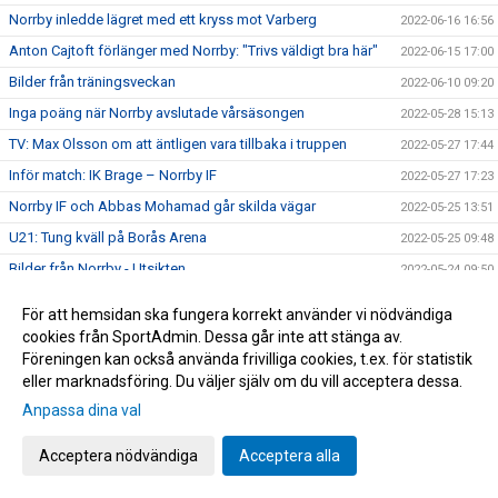
Norrby inledde lägret med ett kryss mot Varberg
2022-06-16 16:56
Anton Cajtoft förlänger med Norrby: "Trivs väldigt bra här"
2022-06-15 17:00
Bilder från träningsveckan
2022-06-10 09:20
Inga poäng när Norrby avslutade vårsäsongen
2022-05-28 15:13
TV: Max Olsson om att äntligen vara tillbaka i truppen
2022-05-27 17:44
Inför match: IK Brage – Norrby IF
2022-05-27 17:23
Norrby IF och Abbas Mohamad går skilda vägar
2022-05-25 13:51
U21: Tung kväll på Borås Arena
2022-05-25 09:48
Bilder från Norrby - Utsikten
2022-05-24 09:50
Tung förlust hemma mot Utsikten
2022-05-23 22:12
För att hemsidan ska fungera korrekt använder vi nödvändiga
Inför match: Norrby IF – Utsiktens BK
2022-05-22 19:17
cookies från SportAdmin. Dessa går inte att stänga av.
Föreningen kan också använda frivilliga cookies, t.ex. för statistik
Norrby tillbaka på vinnarspåret efter uddamålsseger i
2022-05-19 21:16
Eskilstuna
eller marknadsföring. Du väljer själv om du vill acceptera dessa.
TV: Mak Linds tankar inför torsdagens bortamatch
Anpassa dina val
2022-05-18 18:37
Inför match AFC Eskilstuna – Norrby IF
2022-05-18 18:22
Acceptera nödvändiga
Acceptera alla
Glada barn fick spela streetfotboll med Emil Jylhänlahti
2022-05-15 08:35