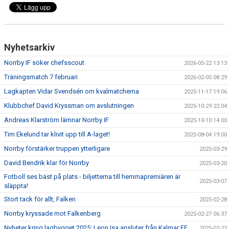
DOKUMENT
BILDARKIV
Nyhetsarkiv
BILDER 2025
Norrby IF söker chefsscout
2026-05-22 13:13
TABELL ETTAN SÖDRA 2025
Träningsmatch 7 februari
2026-02-05 08:29
Lagkapten Vidar Svendsén om kvalmatcherna
2025-11-17 19:06
Klubbchef David Kryssman om avslutningen
2025-10-29 22:04
Andreas Klarström lämnar Norrby IF
2025-10-10 14:00
Tim Ekelund tar klivit upp till A-laget!
2025-08-04 19:00
Norrby förstärker truppen ytterligare
2025-03-29
David Bendrik klar för Norrby
2025-03-20
Fotboll ses bäst på plats - biljetterna till hemmapremiären är
2025-03-07
släppta!
Stort tack för allt, Falken
2025-02-28
Norrby kryssade mot Falkenberg
2025-02-27 06:37
Nyheter kring lagbygget 2025: Leon Isa ansluter från Kalmar FF
2025-02-22