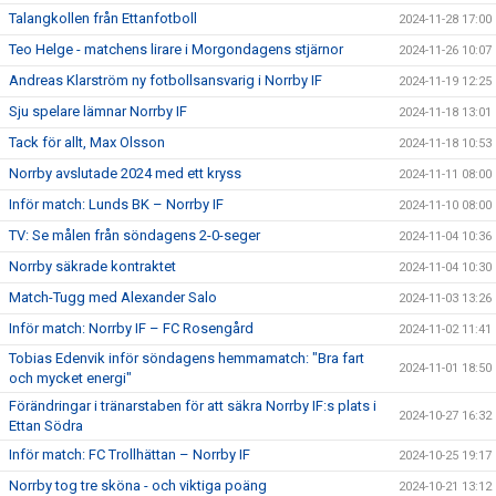
Talangkollen från Ettanfotboll
2024-11-28 17:00
Teo Helge - matchens lirare i Morgondagens stjärnor
2024-11-26 10:07
Andreas Klarström ny fotbollsansvarig i Norrby IF
2024-11-19 12:25
Sju spelare lämnar Norrby IF
2024-11-18 13:01
Tack för allt, Max Olsson
2024-11-18 10:53
Norrby avslutade 2024 med ett kryss
2024-11-11 08:00
Inför match: Lunds BK – Norrby IF
2024-11-10 08:00
TV: Se målen från söndagens 2-0-seger
2024-11-04 10:36
Norrby säkrade kontraktet
2024-11-04 10:30
Match-Tugg med Alexander Salo
2024-11-03 13:26
Inför match: Norrby IF – FC Rosengård
2024-11-02 11:41
Tobias Edenvik inför söndagens hemmamatch: "Bra fart
2024-11-01 18:50
och mycket energi"
Förändringar i tränarstaben för att säkra Norrby IF:s plats i
2024-10-27 16:32
Ettan Södra
Inför match: FC Trollhättan – Norrby IF
2024-10-25 19:17
Norrby tog tre sköna - och viktiga poäng
2024-10-21 13:12