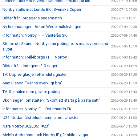
Jaheem Burke och Victor Karlsson ansluter på lån
2022-07-18 16:08
Norrby ställs mot Lunds BK i Svenska Cupen
2022-07-12 07:00
Bilder från lördagens segermatch
2022-07-10 18:51
Ny hemmaseger - Anton Wede målskytt igen
2022-07-09 22:30
Inför match: Norrby IF – Västerås SK
2022-07-09 07:40
Stolpe ut i Skåne - Norrby utan poäng trots massiv press på
2022-07-05 13:10
slutet
Inför match: Trelleborgs FF – Norrby IF
2022-07-03 19:42
Bilder från tisdagens 2-0-seger
2022-06-29 14:29
TV: Upplev glädjen efter slutsignalen
2022-06-29 14:25
Max Olsson: "Känns overkligt bra"
2022-06-29 13:59
TV: Se målen som gav tre poäng
2022-06-29 13:43
Skön seger i omstarten: "Skönt att starta på bästa sätt"
2022-06-29 13:40
Inför match: Norrby IF – Östersunds FK
2022-06-27 19:32
U21: Uddamålsförlust hemma mot Utsikten
2022-06-21 11:03
Nära Norrby S02E05: "#23"
2022-06-17 13:39
Melvin Andersson och Norrby IF går skilda vägar
2022-06-16 17:59