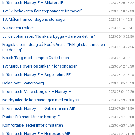
Inför match: Norrby IF – Ahlafors IF
2023-08-20 16:22
TV: "Vi behöver ta flera trepoängare framöver"
2023-08-18 17:33
TV: Målen från söndagens storseger
2023-08-14 12:31
6-0-segern i bilder
2023-08-14 10:41
Julius Johansson: "Nu ska vi bygga vidare på det här"
2023-08-13 22:58
Magisk eftermiddag på Borås Arena: "Riktigt skönt med en
2023-08-13 22:56
urladdning"
Match-Tugg med Hampus Gustafsson
2023-08-13 15:14
TV: Marcus Översjös tankar inför söndagen
2023-08-12 15:38
Inför match: Norrby IF – Ängelholms FF
2023-08-12 15:18
Delad pott i Vänersborg
2023-08-05 18:13
Inför match: Vänersborgs IF – Norrby IF
2023-08-04 19:20
Norrby inledde höstsäsongen med ett kryss
2023-07-29 20:00
Inför match: Norrby IF – Oskarshamns AIK
2023-07-28 19:50
Pontus Eriksson lämnar Norrby IF
2023-07-27 19:00
Komfortabel seger inför omstarten
2023-07-23 15:50
Inför match: Norrby IF – Herrestads AIF
2023-07-21 21:10