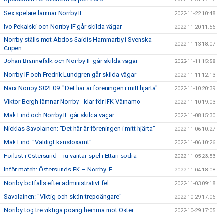
Sex spelare lämnar Norrby IF
2022-11-22 10:48
Ivo Pekalski och Norrby IF går skilda vägar
2022-11-20 11:56
Norrby ställs mot Abdos Saidis Hammarby i Svenska
2022-11-13 18:07
Cupen.
Johan Brannefalk och Norrby IF går skilda vägar
2022-11-11 15:58
Norrby IF och Fredrik Lundgren går skilda vägar
2022-11-11 12:13
Nära Norrby S02E09: "Det här är föreningen i mitt hjärta"
2022-11-10 20:39
Viktor Bergh lämnar Norrby - klar för IFK Värnamo
2022-11-10 19:03
Mak Lind och Norrby IF går skilda vägar
2022-11-08 15:30
Nicklas Savolainen: "Det här är föreningen i mitt hjärta"
2022-11-06 10:27
Mak Lind: "Väldigt känslosamt"
2022-11-06 10:26
Förlust i Östersund - nu väntar spel i Ettan södra
2022-11-05 23:53
Inför match: Östersunds FK – Norrby IF
2022-11-04 18:08
Norrby bötfälls efter administrativt fel
2022-11-03 09:18
Savolainen: "Viktig och skön trepoängare"
2022-10-29 17:06
Norrby tog tre viktiga poäng hemma mot Öster
2022-10-29 17:05