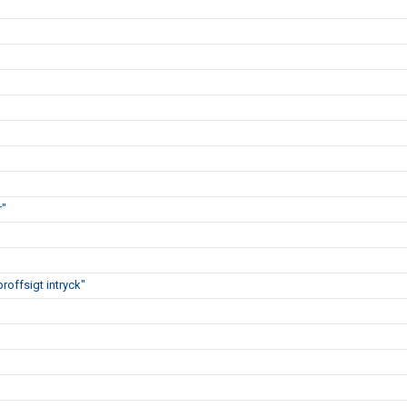
r"
proffsigt intryck"