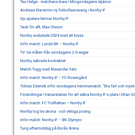
Teo Helge - matchens lirare i Morgondagens stjärnor
Andreas Klarström ny fotbollsansvarig i Norrby IF
Sju spelare lämnar Norrby IF
Tack för allt, Max Olsson
Norrby avslutade 2024 med ett kryss
Inför match: Lunds BK – Norrby IF
TV: Se målen från söndagens 2-0-seger
Norrby säkrade kontraktet
Match-Tugg med Alexander Salo
Inför match: Norrby IF – FC Rosengård
Tobias Edenvik inför söndagens hemmamatch: "Bra fart och mycke
Förändringar i tränarstaben för att säkra Norrby IF:s plats i Ettan S
Inför match: FC Trollhättan – Norrby IF
Norrby tog tre sköna - och viktiga poäng
Inför match: Norrby IF – BK Olympic
Tung eftermiddag på Borås Arena