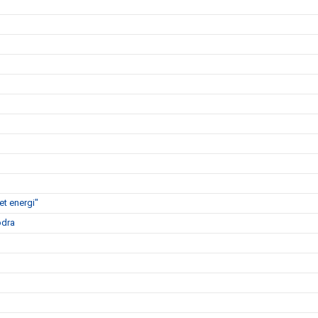
t energi"
ödra