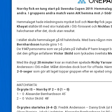
Norrby fick en tung start på Svenska Cupen 2019. Hemmalaget Ö
andra. I gruppens andra match vann AIK hemma mot J-Södr
Hemmalaget hade inledningsvis mycket boll och
Norrby
fick jag
Khayat
ställde till med stor kalabalik i ÖIS-försvaret och
Nicklas 
halvchanser efter det, dock utan resultat.
I stället skulle hemmalaget gå till halvtidsvila. Med bara någon mi
Bernhardsson
kunde göra 1-0.
De
1147
personerna som var på plats på Valhalla IP hann knappt bä
det den giftige anfallaren
Victor Sköld
som lyckades överlista
Me
Med lite drygt
20 minuter
kvar av matchen spelade
Ricky Yarsuv
Andersson i ÖIS-målet. Målet dömdes dock bort för offside. Närm
2-0-seger
som gör att laget toppar gruppen efter en spelad omg
_______________________________________________________________
MATCHFAKTA:
Örgryte IS – Norrby IF
2 – 0 (1 – 0)
1 – 0 Alexander Bernhardsson 45´
2 – 0 Victor Sköld 48´
Örgrytes startelva (4-4-2):
Fredrik Andersson – Danny Ervik (ut 
Oliver Stanisic, Jakob Lindström, Alexander Bernhardsson (ut 56) –