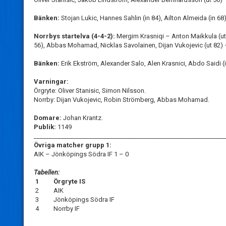
Bänken:
Stojan Lukic, Hannes Sahlin (in 84), Ailton Almeida (in 68
Norrbys startelva (4-4-2):
Mergim Krasniqi – Anton Maikkula (ut 
56), Abbas Mohamad, Nicklas Savolainen, Dijan Vukojevic (ut 82) 
Bänken:
Erik Ekström, Alexander Salo, Alen Krasnici, Abdo Saidi 
Varningar:
Örgryte: Oliver Stanisic, Simon Nilsson.
Norrby: Dijan Vukojevic, Robin Strömberg, Abbas Mohamad.
Domare:
Johan Krantz.
Publik:
1149
_______________________________________________________________
Övriga matcher grupp 1:
AIK – Jönköpings Södra IF 1 – 0
Tabellen:
1
Örgryte IS
2
AIK
3
Jönköpings Södra IF
4
Norrby IF