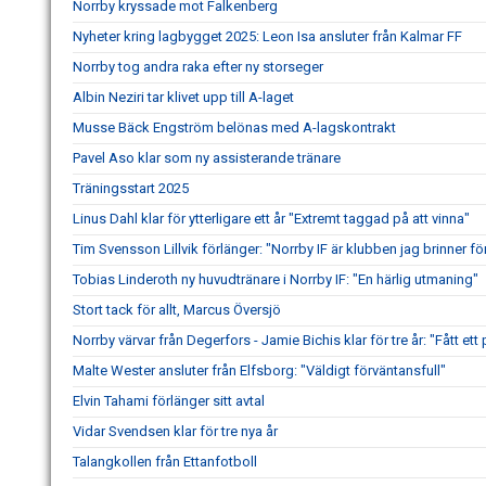
Norrby kryssade mot Falkenberg
Nyheter kring lagbygget 2025: Leon Isa ansluter från Kalmar FF
Norrby tog andra raka efter ny storseger
Albin Neziri tar klivet upp till A-laget
Musse Bäck Engström belönas med A-lagskontrakt
Pavel Aso klar som ny assisterande tränare
Träningsstart 2025
Linus Dahl klar för ytterligare ett år "Extremt taggad på att vinna"
Tim Svensson Lillvik förlänger: "Norrby IF är klubben jag brinner fö
Tobias Linderoth ny huvudtränare i Norrby IF: "En härlig utmaning"
Stort tack för allt, Marcus Översjö
Norrby värvar från Degerfors - Jamie Bichis klar för tre år: "Fått ett 
Malte Wester ansluter från Elfsborg: "Väldigt förväntansfull"
Elvin Tahami förlänger sitt avtal
Vidar Svendsen klar för tre nya år
Talangkollen från Ettanfotboll