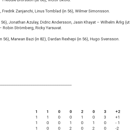
), Fredrik Zanjanchi, Linus Tornblad (in 56), Wilmer Simonsson.
56), Jonathan Azulay, Didric Andersson, Jasin Khayat – Wilhelm Ärlig (ut
– Robin Strömberg, Ricky Yarsuvat.
(in 56), Marwan Bazi (in 82), Dardan Rexhepi (in 56), Hugo Svensson.
_______________________________________
1
1
0
0
2
0
3
+2
1
1
0
0
1
0
3
+1
1
0
0
1
0
1
0
- 1
1
0
0
2
0
2
0
-2