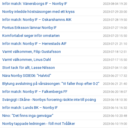
Inför match: Vänersborgs IF – Norrby IF
2023-08-04 19:20
Norrby inledde höstsäsongen med ett kryss
2023-07-29 20:00
Inför match: Norrby IF – Oskarshamns AIK
2023-07-28 19:50
Pontus Eriksson lämnar Norrby IF
2023-07-27 19:00
Komfortabel seger inför omstarten
2023-07-23 15:50
Inför match: Norrby IF – Herrestads AIF
2023-07-21 21:10
Varmt välkommen, Filip Gustafsson
2023-07-18 12:51
Varmt välkommen, Linus Dahl
2023-07-17 15:50
Stort tack för allt, Lasse Nilsson
2023-07-04 11:00
Nära Norrby S03E06: "Halvtid"
2023-06-27 17:32
Blytung avslutning på vårsäsongen: "Vi faller ihop efter 0-2"
2023-06-21 21:40
Inför match: Norrby IF – Falkenbergs FF
2023-06-20 18:07
Svängigt i Skåne - Norrbys forcering räckte inte till poäng
2023-06-18 10:30
Inför match: Lunds BK – Norrby IF
2023-06-16 16:32
Nino: "Det finns inga genvägar"
2023-06-10 20:48
Norrby tappade ledningen - föll mot Tvååker
2023-06-10 19:00