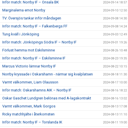
Inför match: Norrby IF – Onsala BK
2024-09-14 18:57
Marginalerna emot Norrby
2024-09-10 12:50
TV: Översjös tankar inför måndagen
2024-09-08 14:30
Inför match: Norrby IF – Falkenbergs FF
2024-09-08 14:24
Tung kväll i Jönköping
2024-09-03 12:49
Inför match: Jönköpings Södra IF – Norrby IF
2024-09-01 19:26
Förlust hemma mot Eskilsminne
2024-08-26 10:48
Inför match: Norrby IF – Eskilsminne IF
2024-08-23 19:35
Marcus Victorio lämnar Norrby IF
2024-08-22 10:15
Norrby kryssade i Oskarshamn - närmar sig kvalplatsen
2024-08-18 11:30
Varmt välkommen, Liam Olausson
2024-08-17 10:00
Inför match: Oskarshamns AIK – Norrby IF
2024-08-16 18:22
Oskar Gaschet Lundgren belönas med A-lagskontrakt
2024-08-16 13:02
Varmt välkommen, Mark Gorgos
2024-08-13 17:08
Ricky matchhjälte i återkomsten
2024-08-13 11:10
Inför match: Norrby IF – Torslanda IK
2024-08-11 19:00