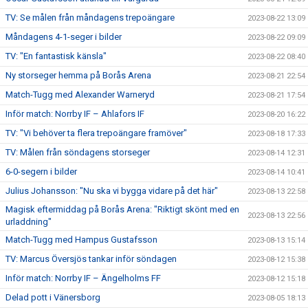
TV: Se målen från måndagens trepoängare
2023-08-22 13:09
Måndagens 4-1-seger i bilder
2023-08-22 09:09
TV: "En fantastisk känsla"
2023-08-22 08:40
Ny storseger hemma på Borås Arena
2023-08-21 22:54
Match-Tugg med Alexander Warneryd
2023-08-21 17:54
Inför match: Norrby IF – Ahlafors IF
2023-08-20 16:22
TV: "Vi behöver ta flera trepoängare framöver"
2023-08-18 17:33
TV: Målen från söndagens storseger
2023-08-14 12:31
6-0-segern i bilder
2023-08-14 10:41
Julius Johansson: "Nu ska vi bygga vidare på det här"
2023-08-13 22:58
Magisk eftermiddag på Borås Arena: "Riktigt skönt med en
2023-08-13 22:56
urladdning"
Match-Tugg med Hampus Gustafsson
2023-08-13 15:14
TV: Marcus Översjös tankar inför söndagen
2023-08-12 15:38
Inför match: Norrby IF – Ängelholms FF
2023-08-12 15:18
Delad pott i Vänersborg
2023-08-05 18:13