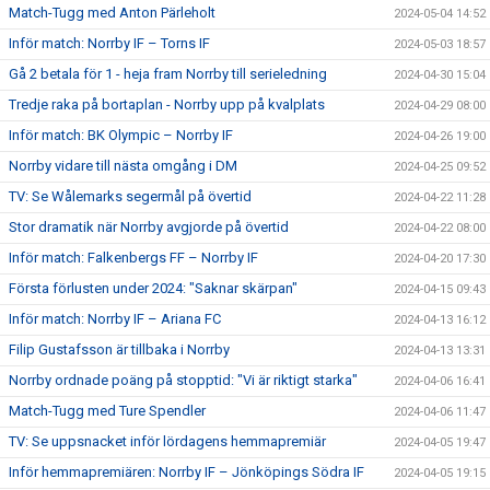
Match-Tugg med Anton Pärleholt
2024-05-04 14:52
Inför match: Norrby IF – Torns IF
2024-05-03 18:57
Gå 2 betala för 1 - heja fram Norrby till serieledning
2024-04-30 15:04
Tredje raka på bortaplan - Norrby upp på kvalplats
2024-04-29 08:00
Inför match: BK Olympic – Norrby IF
2024-04-26 19:00
Norrby vidare till nästa omgång i DM
2024-04-25 09:52
TV: Se Wålemarks segermål på övertid
2024-04-22 11:28
Stor dramatik när Norrby avgjorde på övertid
2024-04-22 08:00
Inför match: Falkenbergs FF – Norrby IF
2024-04-20 17:30
Första förlusten under 2024: "Saknar skärpan"
2024-04-15 09:43
Inför match: Norrby IF – Ariana FC
2024-04-13 16:12
Filip Gustafsson är tillbaka i Norrby
2024-04-13 13:31
Norrby ordnade poäng på stopptid: "Vi är riktigt starka"
2024-04-06 16:41
Match-Tugg med Ture Spendler
2024-04-06 11:47
TV: Se uppsnacket inför lördagens hemmapremiär
2024-04-05 19:47
Inför hemmapremiären: Norrby IF – Jönköpings Södra IF
2024-04-05 19:15