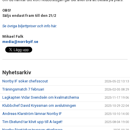
OBS!
Säljs endast fram till den 21/2
Se övriga biljettpriser och info här.
Mikael Falk
media@norrbyif.se
Nyhetsarkiv
Norrby IF söker chefsscout
2026-05-22 13:13
Träningsmatch 7 februari
2026-02-05 08:29
Lagkapten Vidar Svendsén om kvalmatcherna
2025-11-17 19:06
Klubbchef David Kryssman om avslutningen
2025-10-29 22:04
Andreas Klarström lämnar Norrby IF
2025-10-10 14:00
Tim Ekelund tar klivit upp till A-laget!
2025-08-04 19:00
Norrby förstärker truppen ytterligare