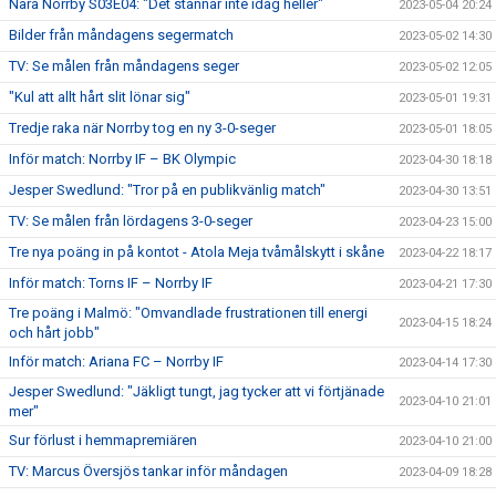
Nära Norrby S03E04: "Det stannar inte idag heller"
2023-05-04 20:24
Bilder från måndagens segermatch
2023-05-02 14:30
TV: Se målen från måndagens seger
2023-05-02 12:05
"Kul att allt hårt slit lönar sig"
2023-05-01 19:31
Tredje raka när Norrby tog en ny 3-0-seger
2023-05-01 18:05
Inför match: Norrby IF – BK Olympic
2023-04-30 18:18
Jesper Swedlund: "Tror på en publikvänlig match"
2023-04-30 13:51
TV: Se målen från lördagens 3-0-seger
2023-04-23 15:00
Tre nya poäng in på kontot - Atola Meja tvåmålskytt i skåne
2023-04-22 18:17
Inför match: Torns IF – Norrby IF
2023-04-21 17:30
Tre poäng i Malmö: "Omvandlade frustrationen till energi
2023-04-15 18:24
och hårt jobb"
Inför match: Ariana FC – Norrby IF
2023-04-14 17:30
Jesper Swedlund: "Jäkligt tungt, jag tycker att vi förtjänade
2023-04-10 21:01
mer"
Sur förlust i hemmapremiären
2023-04-10 21:00
TV: Marcus Översjös tankar inför måndagen
2023-04-09 18:28