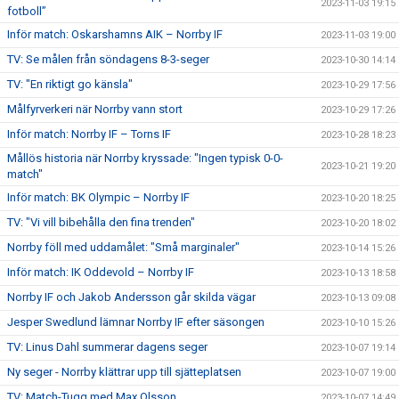
2023-11-03 19:15
fotboll”
Inför match: Oskarshamns AIK – Norrby IF
2023-11-03 19:00
TV: Se målen från söndagens 8-3-seger
2023-10-30 14:14
TV: "En riktigt go känsla"
2023-10-29 17:56
Målfyrverkeri när Norrby vann stort
2023-10-29 17:26
Inför match: Norrby IF – Torns IF
2023-10-28 18:23
Mållös historia när Norrby kryssade: "Ingen typisk 0-0-
2023-10-21 19:20
match"
Inför match: BK Olympic – Norrby IF
2023-10-20 18:25
TV: "Vi vill bibehålla den fina trenden"
2023-10-20 18:02
Norrby föll med uddamålet: "Små marginaler"
2023-10-14 15:26
Inför match: IK Oddevold – Norrby IF
2023-10-13 18:58
Norrby IF och Jakob Andersson går skilda vägar
2023-10-13 09:08
Jesper Swedlund lämnar Norrby IF efter säsongen
2023-10-10 15:26
TV: Linus Dahl summerar dagens seger
2023-10-07 19:14
Ny seger - Norrby klättrar upp till sjätteplatsen
2023-10-07 19:00
TV: Match-Tugg med Max Olsson
2023-10-07 14:49