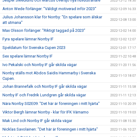
Jesper Swedlund och Marcus Översjö nya huvudtränare
2022-12-12 18:30
Anton Wede förlänger: ”Väldigt motiverad inför 2023"
2022-12-09 16:33
Julius Johansson klar för Norrby: "En spelare som älskar
2022-12-08 13:00
att utmana"
Max Olsson förlänger: ”Riktigt taggad på 2023”
2022-12-02 14:00
Fyra spelare lämnar Norrby IF
2022-12-02 12:07
Speldatum för Svenska Cupen 2023
2022-12-01 17:17
Sex spelare lämnar Norrby IF
2022-11-22 10:48
Ivo Pekalski och Norrby IF går skilda vägar
2022-11-20 11:56
Norrby ställs mot Abdos Saidis Hammarby i Svenska
2022-11-13 18:07
Cupen.
Johan Brannefalk och Norrby IF går skilda vägar
2022-11-11 15:58
Norrby IF och Fredrik Lundgren går skilda vägar
2022-11-11 12:13
Nära Norrby S02E09: "Det här är föreningen i mitt hjärta"
2022-11-10 20:39
Viktor Bergh lämnar Norrby - klar för IFK Värnamo
2022-11-10 19:03
Mak Lind och Norrby IF går skilda vägar
2022-11-08 15:30
Nicklas Savolainen: "Det här är föreningen i mitt hjärta"
2022-11-06 10:27