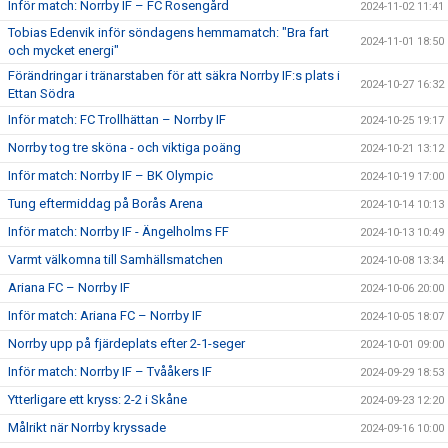
Inför match: Norrby IF – FC Rosengård
2024-11-02 11:41
Tobias Edenvik inför söndagens hemmamatch: "Bra fart
2024-11-01 18:50
och mycket energi"
Förändringar i tränarstaben för att säkra Norrby IF:s plats i
2024-10-27 16:32
Ettan Södra
Inför match: FC Trollhättan – Norrby IF
2024-10-25 19:17
Norrby tog tre sköna - och viktiga poäng
2024-10-21 13:12
Inför match: Norrby IF – BK Olympic
2024-10-19 17:00
Tung eftermiddag på Borås Arena
2024-10-14 10:13
Inför match: Norrby IF - Ängelholms FF
2024-10-13 10:49
Varmt välkomna till Samhällsmatchen
2024-10-08 13:34
Ariana FC – Norrby IF
2024-10-06 20:00
Inför match: Ariana FC – Norrby IF
2024-10-05 18:07
Norrby upp på fjärdeplats efter 2-1-seger
2024-10-01 09:00
Inför match: Norrby IF – Tvååkers IF
2024-09-29 18:53
Ytterligare ett kryss: 2-2 i Skåne
2024-09-23 12:20
Målrikt när Norrby kryssade
2024-09-16 10:00