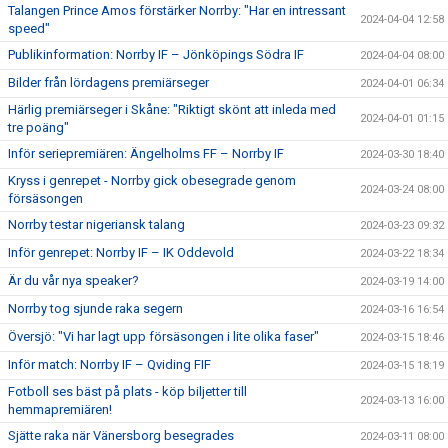
Talangen Prince Amos förstärker Norrby: "Har en intressant
2024-04-04 12:58
speed"
Publikinformation: Norrby IF – Jönköpings Södra IF
2024-04-04 08:00
Bilder från lördagens premiärseger
2024-04-01 06:34
Härlig premiärseger i Skåne: "Riktigt skönt att inleda med
2024-04-01 01:15
tre poäng"
Inför seriepremiären: Ängelholms FF – Norrby IF
2024-03-30 18:40
Kryss i genrepet - Norrby gick obesegrade genom
2024-03-24 08:00
försäsongen
Norrby testar nigeriansk talang
2024-03-23 09:32
Inför genrepet: Norrby IF – IK Oddevold
2024-03-22 18:34
Är du vår nya speaker?
2024-03-19 14:00
Norrby tog sjunde raka segern
2024-03-16 16:54
Översjö: "Vi har lagt upp försäsongen i lite olika faser"
2024-03-15 18:46
Inför match: Norrby IF – Qviding FIF
2024-03-15 18:19
Fotboll ses bäst på plats - köp biljetter till
2024-03-13 16:00
hemmapremiären!
Sjätte raka när Vänersborg besegrades
2024-03-11 08:00