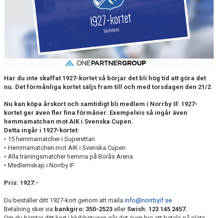
DOKUMENT
BILDARKIV
BILDER 2025
TABELL ETTAN SÖDRA 2025
Har du inte skaffat 1927-kortet så börjar det bli hög tid att göra det
nu. Det förmånliga kortet säljs fram till och med torsdagen den 21/2.
Nu kan köpa årskort och samtidigt bli medlem i Norrby IF. 1927-
kortet ger även fler fina förmåner. Exempelvis så ingår även
hemmamatchen mot AIK i Svenska Cupen.
Detta ingår i 1927-kortet:
• 15 hemmamatcher i Superettan.
• Hemmamatchen mot AIK i Svenska Cupen.
• Alla träningsmatcher hemma på Borås Arena.
• Medlemskap i Norrby IF.
Pris: 1927:-
Du beställer ditt 1927-kort genom att maila
info@norrbyif.se
Betalning sker via
bankgiro: 350-2523
eller
Swish: 123 145 2457.
Om du hämtar ditt kort i klubbstugan går det även bra att betala på plats.