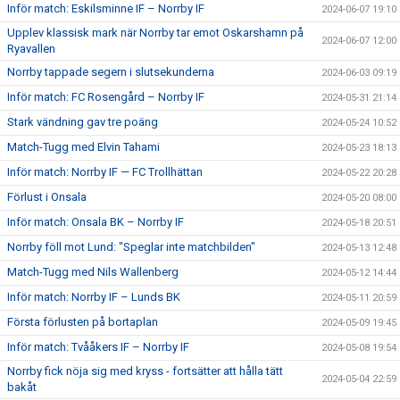
Inför match: Eskilsminne IF – Norrby IF
2024-06-07 19:10
Upplev klassisk mark när Norrby tar emot Oskarshamn på
2024-06-07 12:00
Ryavallen
Norrby tappade segern i slutsekunderna
2024-06-03 09:19
Inför match: FC Rosengård – Norrby IF
2024-05-31 21:14
Stark vändning gav tre poäng
2024-05-24 10:52
Match-Tugg med Elvin Tahami
2024-05-23 18:13
Inför match: Norrby IF — FC Trollhättan
2024-05-22 20:28
Förlust i Onsala
2024-05-20 08:00
Inför match: Onsala BK – Norrby IF
2024-05-18 20:51
Norrby föll mot Lund: "Speglar inte matchbilden"
2024-05-13 12:48
Match-Tugg med Nils Wallenberg
2024-05-12 14:44
Inför match: Norrby IF – Lunds BK
2024-05-11 20:59
Första förlusten på bortaplan
2024-05-09 19:45
Inför match: Tvååkers IF – Norrby IF
2024-05-08 19:54
Norrby fick nöja sig med kryss - fortsätter att hålla tätt
2024-05-04 22:59
bakåt