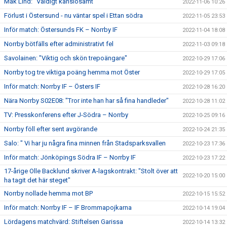
Mak Lind: "Väldigt känslosamt"
2022-11-06 10:26
Förlust i Östersund - nu väntar spel i Ettan södra
2022-11-05 23:53
Inför match: Östersunds FK – Norrby IF
2022-11-04 18:08
Norrby bötfälls efter administrativt fel
2022-11-03 09:18
Savolainen: "Viktig och skön trepoängare"
2022-10-29 17:06
Norrby tog tre viktiga poäng hemma mot Öster
2022-10-29 17:05
Inför match: Norrby IF – Östers IF
2022-10-28 16:20
Nära Norrby S02E08: "Tror inte han har så fina handleder"
2022-10-28 11:02
TV: Presskonferens efter J-Södra – Norrby
2022-10-25 09:16
Norrby föll efter sent avgörande
2022-10-24 21:35
Salo: " Vi har ju några fina minnen från Stadsparksvallen
2022-10-23 17:36
Inför match: Jönköpings Södra IF – Norrby IF
2022-10-23 17:22
17-årige Olle Backlund skriver A-lagskontrakt: "Stolt över att
2022-10-20 15:00
ha tagit det här steget"
Norrby nollade hemma mot BP
2022-10-15 15:52
Inför match: Norrby IF – IF Brommapojkarna
2022-10-14 19:04
Lördagens matchvärd: Stiftelsen Garissa
2022-10-14 13:32