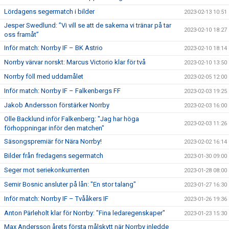
Lördagens segermatch i bilder
2023-02-13 10:51
Jesper Swedlund: ”Vi vill se att de sakerna vi tränar på tar
2023-02-10 18:27
oss framåt”
Inför match: Norrby IF – BK Astrio
2023-02-10 18:14
Norrby värvar norskt: Marcus Victorio klar för två
2023-02-10 13:50
Norrby föll med uddamålet
2023-02-05 12:00
Inför match: Norrby IF – Falkenbergs FF
2023-02-03 19:25
Jakob Andersson förstärker Norrby
2023-02-03 16:00
Olle Backlund inför Falkenberg: "Jag har höga
2023-02-03 11:26
förhoppningar inför den matchen"
Säsongspremiär för Nära Norrby!
2023-02-02 16:14
Bilder från fredagens segermatch
2023-01-30 09:00
Seger mot seriekonkurrenten
2023-01-28 08:00
Semir Bosnic ansluter på lån: "En stor talang"
2023-01-27 16:30
Inför match: Norrby IF – Tvååkers IF
2023-01-26 19:36
Anton Pärleholt klar för Norrby: "Fina ledaregenskaper"
2023-01-23 15:30
Max Andersson årets första målskytt när Norrby inledde