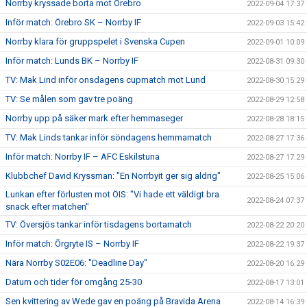
Norrby kryssade borta mot Örebro
2022-09-04 17:37
Inför match: Örebro SK – Norrby IF
2022-09-03 15:42
Norrby klara för gruppspelet i Svenska Cupen
2022-09-01 10:09
Inför match: Lunds BK – Norrby IF
2022-08-31 09:30
TV: Mak Lind inför onsdagens cupmatch mot Lund
2022-08-30 15:29
TV: Se målen som gav tre poäng
2022-08-29 12:58
Norrby upp på säker mark efter hemmaseger
2022-08-28 18:15
TV: Mak Linds tankar inför söndagens hemmamatch
2022-08-27 17:36
Inför match: Norrby IF – AFC Eskilstuna
2022-08-27 17:29
Klubbchef David Kryssman: "En Norrbyit ger sig aldrig"
2022-08-25 15:06
Lunkan efter förlusten mot ÖIS: "Vi hade ett väldigt bra
2022-08-24 07:37
snack efter matchen"
TV: Översjös tankar inför tisdagens bortamatch
2022-08-22 20:20
Inför match: Örgryte IS – Norrby IF
2022-08-22 19:37
Nära Norrby S02E06: "Deadline Day"
2022-08-20 16:29
Datum och tider för omgång 25-30
2022-08-17 13:01
Sen kvittering av Wede gav en poäng på Bravida Arena
2022-08-14 16:39