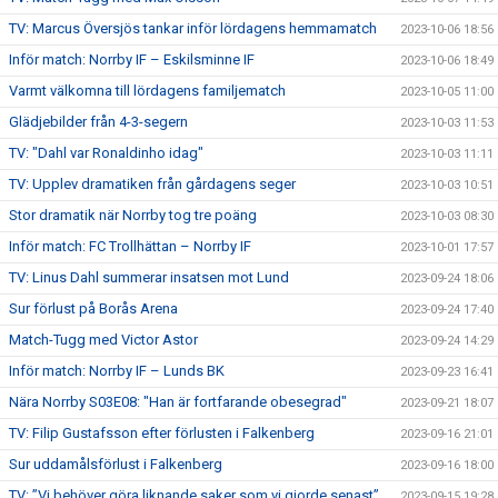
TV: Marcus Översjös tankar inför lördagens hemmamatch
2023-10-06 18:56
Inför match: Norrby IF – Eskilsminne IF
2023-10-06 18:49
Varmt välkomna till lördagens familjematch
2023-10-05 11:00
Glädjebilder från 4-3-segern
2023-10-03 11:53
TV: "Dahl var Ronaldinho idag"
2023-10-03 11:11
TV: Upplev dramatiken från gårdagens seger
2023-10-03 10:51
Stor dramatik när Norrby tog tre poäng
2023-10-03 08:30
Inför match: FC Trollhättan – Norrby IF
2023-10-01 17:57
TV: Linus Dahl summerar insatsen mot Lund
2023-09-24 18:06
Sur förlust på Borås Arena
2023-09-24 17:40
Match-Tugg med Victor Astor
2023-09-24 14:29
Inför match: Norrby IF – Lunds BK
2023-09-23 16:41
Nära Norrby S03E08: "Han är fortfarande obesegrad"
2023-09-21 18:07
TV: Filip Gustafsson efter förlusten i Falkenberg
2023-09-16 21:01
Sur uddamålsförlust i Falkenberg
2023-09-16 18:00
TV: ”Vi behöver göra liknande saker som vi gjorde senast”
2023-09-15 19:28