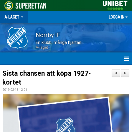
A-LAGET
LOGGA IN
Norrby IF
En klubb, många hjärtan
A-laget
HEM
Sista chansen att köpa 1927-
<
>
kortet
NYHETER
2019-02-18 12:01
MATCHER
TRUPPEN
KALENDER