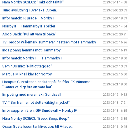
Nära Norrby S03E03: "Takt och taktik"
2023-03-11 14:58
Tung avslutning i Svenska Cupen.
2023-03-05 23:53
Inför match: IK Brage – Norrby IF
2023-03-04 18:39
Norrby IF – Hammarby IF i bilder
2023-02-27 14:54
Abdo Saidi: "Kul att vara tillbaka"
2023-02-25 20:21
TV: Teodor Wålemark summerar insatsen mot Hammarby
2023-02-25 16:26
Inga poäng hemma mot Hammarby
2023-02-25 16:19
Inför match: Norrby IF – Hammarby IF
2023-02-24 18:00
Semir Bosnic: "Riktigt taggad"
2023-02-24 13:59
Marcus Mikhail klar för Norrby
2023-02-22 15:50
Hampus Gustafsson ansluter på lån från IFK Värnamo:
2023-02-21 18:00
"Känns väldigt bra att vara här"
En poäng med mersmak i Sundsvall
2023-02-19 19:53
TV: " Ser fram emot detta väldigt mycket"
2023-02-18 17:21
Inför cuppremiären: GIF Sundsvall – Norrby IF
2023-02-18 16:15
Nära Norrby S03E03: "Beep, Beep, Beep"
2023-02-17 13:35
Oscar Gustafsson tar klivet upp till A-laget.
2023-02-16 10:48