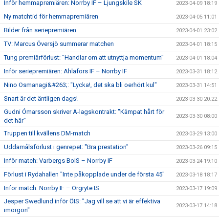
Inför hemmapremiären: Norrby IF – Ljungskile SK
2023-04-09 18:19
Ny matchtid för hemmapremiären
2023-04-05 11:01
Bilder från seriepremiären
2023-04-01 23:02
TV: Marcus Översjö summerar matchen
2023-04-01 18:15
Tung premiärförlust: "Handlar om att utnyttja momentum"
2023-04-01 18:04
Inför seriepremiären: Ahlafors IF – Norrby IF
2023-03-31 18:12
Nino Osmanagi&#263;: "Lycka!, det ska bli oerhört kul"
2023-03-31 14:51
Snart är det äntligen dags!
2023-03-30 20:22
Gudni Ómarsson skriver A-lagskontrakt: "Kämpat hårt för
2023-03-30 08:00
det här"
Truppen till kvällens DM-match
2023-03-29 13:00
Uddamålsförlust i genrepet: "Bra prestation"
2023-03-26 09:15
Inför match: Varbergs BoIS – Norrby IF
2023-03-24 19:10
Förlust i Rydahallen "Inte påkopplade under de första 45"
2023-03-18 18:17
Inför match: Norrby IF – Örgryte IS
2023-03-17 19:09
Jesper Swedlund inför ÖIS: ”Jag vill se att vi är effektiva
2023-03-17 14:18
imorgon"