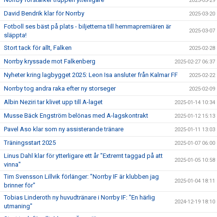
2025-03-29
David Bendrik klar för Norrby
2025-03-20
Fotboll ses bäst på plats - biljetterna till hemmapremiären är
2025-03-07
släppta!
Stort tack för allt, Falken
2025-02-28
Norrby kryssade mot Falkenberg
2025-02-27 06:37
Nyheter kring lagbygget 2025: Leon Isa ansluter från Kalmar FF
2025-02-22
Norrby tog andra raka efter ny storseger
2025-02-09
Albin Neziri tar klivet upp till A-laget
2025-01-14 10:34
Musse Bäck Engström belönas med A-lagskontrakt
2025-01-12 15:13
Pavel Aso klar som ny assisterande tränare
2025-01-11 13:03
Träningsstart 2025
2025-01-07 06:00
Linus Dahl klar för ytterligare ett år "Extremt taggad på att
2025-01-05 10:58
vinna"
Tim Svensson Lillvik förlänger: "Norrby IF är klubben jag
2025-01-04 18:11
brinner för"
Tobias Linderoth ny huvudtränare i Norrby IF: "En härlig
2024-12-19 18:10
utmaning"