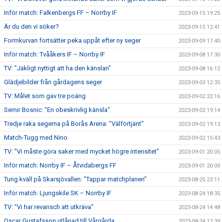
Inför match: Falkenbergs FF – Norrby IF
2023-09-15 19:25
Är du den vi söker?
2023-09-15 12:41
Formkurvan fortsätter peka uppåt efter ny seger
2023-09-09 17:40
Inför match: Tvååkers IF – Norrby IF
2023-09-08 17:30
TV: "Jäkligt nyttigt att ha den känslan"
2023-09-08 16:12
Glädjebilder från gårdagens seger
2023-09-03 12:35
TV: Målet som gav tre poäng
2023-09-02 22:16
Semir Bosnic: "En obeskrivlig känsla"
2023-09-02 19:14
Tredje raka segerna på Borås Arena: "Välförtjänt"
2023-09-02 19:13
Match-Tugg med Nino
2023-09-02 15:43
TV: "Vi måste göra saker med mycket högre intensitet"
2023-09-01 20:05
Inför match: Norrby IF – Åtvidabergs FF
2023-09-01 20:00
Tung kväll på Skarsjövallen: "Tappar matchplanen"
2023-08-25 23:11
Inför match: Ljungskile SK – Norrby IF
2023-08-24 18:35
TV: "Vi har revansch att utkräva"
2023-08-24 14:48
Oscar Gustafsson utlånad till Vårgårda
2023-08-24 12:39