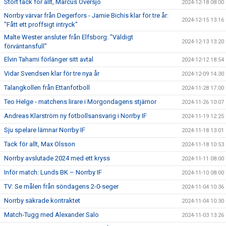
Stort tack för allt, Marcus Översjö
2024-12-18 08:00
Norrby värvar från Degerfors - Jamie Bichis klar för tre år:
2024-12-15 13:16
"Fått ett proffsigt intryck"
Malte Wester ansluter från Elfsborg: "Väldigt
2024-12-13 13:20
förväntansfull"
Elvin Tahami förlänger sitt avtal
2024-12-12 18:54
Vidar Svendsen klar för tre nya år
2024-12-09 14:30
Talangkollen från Ettanfotboll
2024-11-28 17:00
Teo Helge - matchens lirare i Morgondagens stjärnor
2024-11-26 10:07
Andreas Klarström ny fotbollsansvarig i Norrby IF
2024-11-19 12:25
Sju spelare lämnar Norrby IF
2024-11-18 13:01
Tack för allt, Max Olsson
2024-11-18 10:53
Norrby avslutade 2024 med ett kryss
2024-11-11 08:00
Inför match: Lunds BK – Norrby IF
2024-11-10 08:00
TV: Se målen från söndagens 2-0-seger
2024-11-04 10:36
Norrby säkrade kontraktet
2024-11-04 10:30
Match-Tugg med Alexander Salo
2024-11-03 13:26