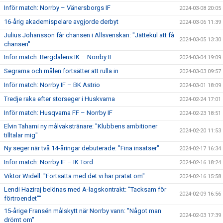
Inför match: Norrby – Vänersborgs IF
2024-03-08 20:05
16-årig akademispelare avgjorde derbyt
2024-03-06 11:39
Julius Johansson får chansen i Allsvenskan: "Jättekul att få
2024-03-05 13:30
chansen"
Inför match: Bergdalens IK – Norrby IF
2024-03-04 19:09
Segrarna och målen fortsätter att rulla in
2024-03-03 09:57
Inför match: Norrby IF – BK Astrio
2024-03-01 18:09
Tredje raka efter storseger i Huskvarna
2024-02-24 17:01
Inför match: Husqvarna FF – Norrby IF
2024-02-23 18:51
Elvin Tahami ny målvakstränare: "Klubbens ambitioner
2024-02-20 11:53
tilltalar mig"
Ny seger när två 14-åringar debuterade: "Fina insatser"
2024-02-17 16:34
Inför match: Norrby IF – IK Tord
2024-02-16 18:24
Viktor Widell: "Fortsätta med det vi har pratat om"
2024-02-16 15:58
Lendi Haziraj belönas med A-lagskontrakt: "Tacksam för
2024-02-09 16:56
förtroendet""
15-årige Fransén målskytt när Norrby vann: "Något man
2024-02-03 17:39
drömt om"