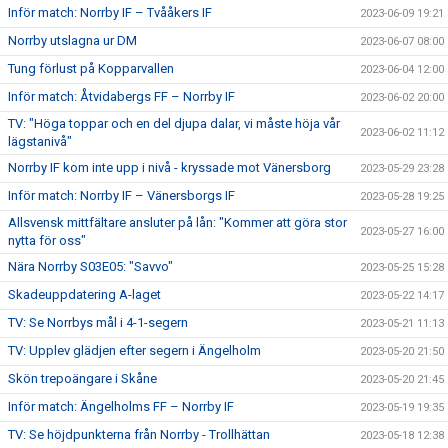
Inför match: Norrby IF – Tvååkers IF
2023-06-09 19:21
Norrby utslagna ur DM
2023-06-07 08:00
Tung förlust på Kopparvallen
2023-06-04 12:00
Inför match: Åtvidabergs FF – Norrby IF
2023-06-02 20:00
TV: "Höga toppar och en del djupa dalar, vi måste höja vår
2023-06-02 11:12
lägstanivå"
Norrby IF kom inte upp i nivå - kryssade mot Vänersborg
2023-05-29 23:28
Inför match: Norrby IF – Vänersborgs IF
2023-05-28 19:25
Allsvensk mittfältare ansluter på lån: "Kommer att göra stor
2023-05-27 16:00
nytta för oss"
Nära Norrby S03E05: "Savvo"
2023-05-25 15:28
Skadeuppdatering A-laget
2023-05-22 14:17
TV: Se Norrbys mål i 4-1-segern
2023-05-21 11:13
TV: Upplev glädjen efter segern i Ängelholm
2023-05-20 21:50
Skön trepoängare i Skåne
2023-05-20 21:45
Inför match: Ängelholms FF – Norrby IF
2023-05-19 19:35
TV: Se höjdpunkterna från Norrby - Trollhättan
2023-05-18 12:38