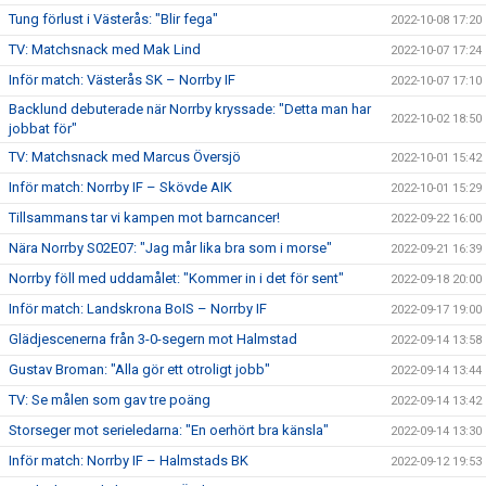
Tung förlust i Västerås: "Blir fega"
2022-10-08 17:20
TV: Matchsnack med Mak Lind
2022-10-07 17:24
Inför match: Västerås SK – Norrby IF
2022-10-07 17:10
Backlund debuterade när Norrby kryssade: "Detta man har
2022-10-02 18:50
jobbat för"
TV: Matchsnack med Marcus Översjö
2022-10-01 15:42
Inför match: Norrby IF – Skövde AIK
2022-10-01 15:29
Tillsammans tar vi kampen mot barncancer!
2022-09-22 16:00
Nära Norrby S02E07: "Jag mår lika bra som i morse"
2022-09-21 16:39
Norrby föll med uddamålet: "Kommer in i det för sent"
2022-09-18 20:00
Inför match: Landskrona BoIS – Norrby IF
2022-09-17 19:00
Glädjescenerna från 3-0-segern mot Halmstad
2022-09-14 13:58
Gustav Broman: "Alla gör ett otroligt jobb"
2022-09-14 13:44
TV: Se målen som gav tre poäng
2022-09-14 13:42
Storseger mot serieledarna: "En oerhört bra känsla"
2022-09-14 13:30
Inför match: Norrby IF – Halmstads BK
2022-09-12 19:53