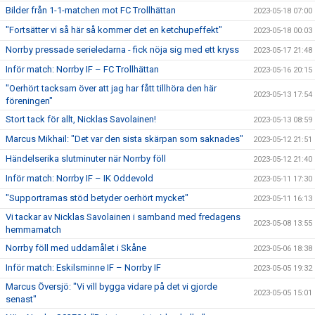
Bilder från 1-1-matchen mot FC Trollhättan
2023-05-18 07:00
"Fortsätter vi så här så kommer det en ketchupeffekt"
2023-05-18 00:03
Norrby pressade serieledarna - fick nöja sig med ett kryss
2023-05-17 21:48
Inför match: Norrby IF – FC Trollhättan
2023-05-16 20:15
"Oerhört tacksam över att jag har fått tillhöra den här
2023-05-13 17:54
föreningen"
Stort tack för allt, Nicklas Savolainen!
2023-05-13 08:59
Marcus Mikhail: "Det var den sista skärpan som saknades"
2023-05-12 21:51
Händelserika slutminuter när Norrby föll
2023-05-12 21:40
Inför match: Norrby IF – IK Oddevold
2023-05-11 17:30
"Supportrarnas stöd betyder oerhört mycket"
2023-05-11 16:13
Vi tackar av Nicklas Savolainen i samband med fredagens
2023-05-08 13:55
hemmamatch
Norrby föll med uddamålet i Skåne
2023-05-06 18:38
Inför match: Eskilsminne IF – Norrby IF
2023-05-05 19:32
Marcus Översjö: "Vi vill bygga vidare på det vi gjorde
2023-05-05 15:01
senast"