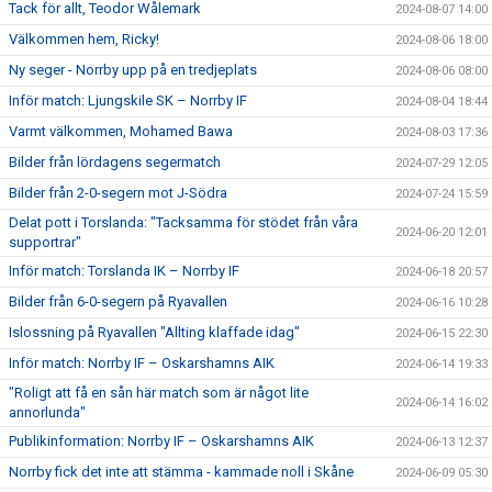
Tack för allt, Teodor Wålemark
2024-08-07 14:00
Välkommen hem, Ricky!
2024-08-06 18:00
Ny seger - Norrby upp på en tredjeplats
2024-08-06 08:00
Inför match: Ljungskile SK – Norrby IF
2024-08-04 18:44
Varmt välkommen, Mohamed Bawa
2024-08-03 17:36
Bilder från lördagens segermatch
2024-07-29 12:05
Bilder från 2-0-segern mot J-Södra
2024-07-24 15:59
Delat pott i Torslanda: "Tacksamma för stödet från våra
2024-06-20 12:01
supportrar"
Inför match: Torslanda IK – Norrby IF
2024-06-18 20:57
Bilder från 6-0-segern på Ryavallen
2024-06-16 10:28
Islossning på Ryavallen "Allting klaffade idag"
2024-06-15 22:30
Inför match: Norrby IF – Oskarshamns AIK
2024-06-14 19:33
"Roligt att få en sån här match som är något lite
2024-06-14 16:02
annorlunda"
Publikinformation: Norrby IF – Oskarshamns AIK
2024-06-13 12:37
Norrby fick det inte att stämma - kammade noll i Skåne
2024-06-09 05:30