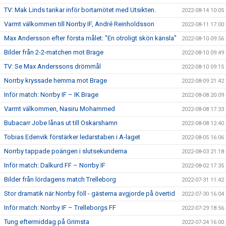
TV: Mak Linds tankar inför bortamötet med Utsikten.
2022-08-14 10:05
Varmt välkommen till Norrby IF, André Reinholdsson
2022-08-11 17:00
Max Andersson efter första målet: "En otroligt skön känsla"
2022-08-10 09:56
Bilder från 2-2-matchen mot Brage
2022-08-10 09:49
TV: Se Max Anderssons drömmål
2022-08-10 09:15
Norrby kryssade hemma mot Brage
2022-08-09 21:42
Inför match: Norrby IF – IK Brage
2022-08-08 20:09
Varmt välkommen, Nasiru Mohammed
2022-08-08 17:33
Bubacarr Jobe lånas ut till Oskarshamn
2022-08-08 12:40
Tobias Edenvik förstärker ledarstaben i A-laget
2022-08-05 16:06
Norrby tappade poängen i slutsekunderna
2022-08-03 21:18
Inför match: Dalkurd FF – Norrby IF
2022-08-02 17:35
Bilder från lördagens match Trelleborg
2022-07-31 11:42
Stor dramatik när Norrby föll - gästerna avgjorde på övertid
2022-07-30 16:04
Inför match: Norrby IF – Trelleborgs FF
2022-07-29 18:56
Tung eftermiddag på Grimsta
2022-07-24 16:00