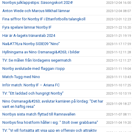
Norrbys julklappstips: Säsongskort 2024!
2023-12-04 16:00
Anton Wede och Marcus Mikhail lämnar
2023-12-04 08:07
Fina siffror för Norrby IF i Ettanfotbolls talangkoll
2023-12-01 12:23
Fyra spelare lämnar Norrby IF
2023-11-22 15:20
Här är A-lagets tränarstab 2024
2023-11-21 19:19
Na&#776;ra Norrby S03E09 "Nino"
2023-11-17 17:59
Hyllningarna av Nino Osmanagi&#263; i bilder
2023-11-12 11:28
TV: Se målen från lördagens segermatch
2023-11-12 11:27
Norrby avslutade med flaggan i topp
2023-11-11 19:04
Match-Tugg med Nino
2023-11-11 13:43
Inför match: Norrby IF – Ariana FC
2023-11-10 17:25
TV: ”Ett laddad och hungrigt Norrby”
2023-11-10 13:19
Nino Osmanagi&#263; avslutar karriären på lördag: "Det har
2023-11-09 18:27
varit en häftig resa"
Norrbys sista match flyttad till Ramnavallen
2023-11-07 08:11
Norrbys fina höstform håller i sig: " Stolt över grabbarna"
2023-11-04 19:20
TV: ”Vi vill fortsätta att visa upp en offensiv och attraktiv