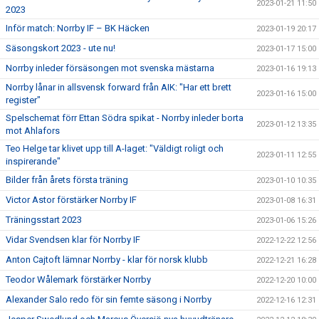
2023-01-21 11:50
2023
Inför match: Norrby IF – BK Häcken
2023-01-19 20:17
Säsongskort 2023 - ute nu!
2023-01-17 15:00
Norrby inleder försäsongen mot svenska mästarna
2023-01-16 19:13
Norrby lånar in allsvensk forward från AIK: "Har ett brett
2023-01-16 15:00
register"
Spelschemat förr Ettan Södra spikat - Norrby inleder borta
2023-01-12 13:35
mot Ahlafors
Teo Helge tar klivet upp till A-laget: "Väldigt roligt och
2023-01-11 12:55
inspirerande"
Bilder från årets första träning
2023-01-10 10:35
Victor Astor förstärker Norrby IF
2023-01-08 16:31
Träningsstart 2023
2023-01-06 15:26
Vidar Svendsen klar för Norrby IF
2022-12-22 12:56
Anton Cajtoft lämnar Norrby - klar för norsk klubb
2022-12-21 16:28
Teodor Wålemark förstärker Norrby
2022-12-20 10:00
Alexander Salo redo för sin femte säsong i Norrby
2022-12-16 12:31