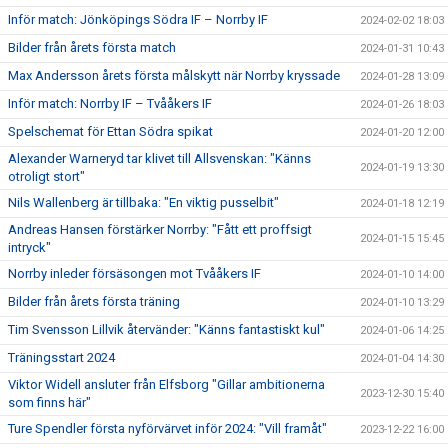
Inför match: Jönköpings Södra IF – Norrby IF
2024-02-02 18:03
Bilder från årets första match
2024-01-31 10:43
Max Andersson årets första målskytt när Norrby kryssade
2024-01-28 13:09
Inför match: Norrby IF – Tvååkers IF
2024-01-26 18:03
Spelschemat för Ettan Södra spikat
2024-01-20 12:00
Alexander Warneryd tar klivet till Allsvenskan: "Känns
2024-01-19 13:30
otroligt stort"
Nils Wallenberg är tillbaka: "En viktig pusselbit"
2024-01-18 12:19
Andreas Hansen förstärker Norrby: "Fått ett proffsigt
2024-01-15 15:45
intryck"
Norrby inleder försäsongen mot Tvååkers IF
2024-01-10 14:00
Bilder från årets första träning
2024-01-10 13:29
Tim Svensson Lillvik återvänder: "Känns fantastiskt kul"
2024-01-06 14:25
Träningsstart 2024
2024-01-04 14:30
Viktor Widell ansluter från Elfsborg "Gillar ambitionerna
2023-12-30 15:40
som finns här"
Ture Spendler första nyförvärvet inför 2024: "Vill framåt"
2023-12-22 16:00