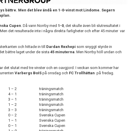
bys bättre. Men det blev ändå en 1-0-vinst mot Lindome. Segern
aplan.
nska Cupen
. Då vann Norrby med
1-0
, det skulle även bli slutresultatet i
en det resulterade inte i några direkta farligheter och efter 45 minuter var
terkanten och hittade in till
Dardan Rexhepi
som snyggt styrde in
t bättre laget under de sista
45 minuterna
. Men Norrby höll undan och
ar det slutat med tre vinster och en oavgjord. I veckan som kommer har
kurrenten
Varbergs BoIS
på onsdag och
FC Trollhättan
på fredag.
1 – 2
träningsmatch
4 – 1
träningsmatch
3 – 1
träningsmatch
1 – 2
träningsmatch
3 – 3
träningsmatch
0 – 2
Svenska Cupen
1 – 1
Svenska Cupen
0 – 1
Svenska Cupen
1 – 0
träningsmatch