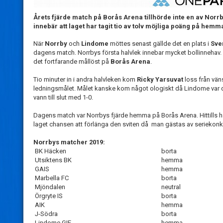
Årets fjärde match på Borås Arena tillhörde inte en av Norr
innebär att laget har tagit tio av tolv möjliga poäng på hemm
När
Norrby
och
Lindome
möttes senast gällde det en plats i
Sve
dagens match. Norrbys första halvlek innebar mycket bollinnehav. M
det fortfarande mållöst på
Borås Arena
.
Tio minuter in i andra halvleken kom
Ricky Yarsuvat
loss från väns
ledningsmålet. Målet kanske kom något ologiskt då Lindome var de
vann till slut med 1-0.
Dagens match var Norrbys fjärde hemma på Borås Arena. Hittills h
laget chansen att förlänga den sviten då man gästas av seriekon
Norrbys matcher 2019:
BK Häcken
borta
Utsiktens BK
hemma
GAIS
hemma
Marbella FC
borta
Mjöndalen
neutral
Örgryte IS
borta
AIK
hemma
J-Södra
borta
Lindome GIF
hemma