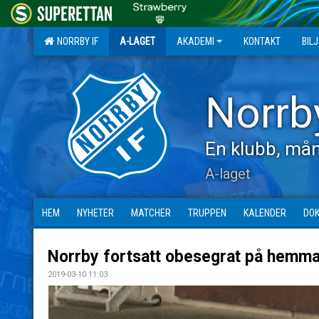
NORRBY IF
A-LAGET
AKADEMI
KONTAKT
BIL
Norrb
En klubb, mån
A-laget
HEM
NYHETER
MATCHER
TRUPPEN
KALENDER
DO
Norrby fortsatt obesegrat på hemm
2019-03-10 11:03