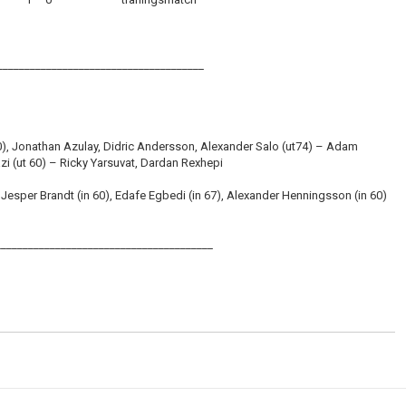
______________________________________
60), Jonathan Azulay, Didric Andersson, Alexander Salo (ut74) – Adam
zi (ut 60) – Ricky Yarsuvat, Dardan Rexhepi
, Jesper Brandt (in 60), Edafe Egbedi (in 67), Alexander Henningsson (in 60)
________________________________________