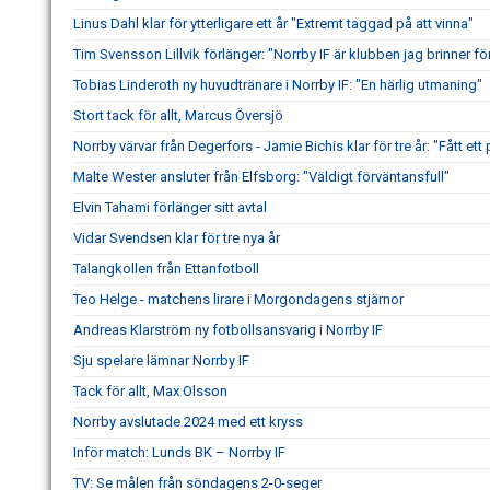
Linus Dahl klar för ytterligare ett år "Extremt taggad på att vinna"
Tim Svensson Lillvik förlänger: "Norrby IF är klubben jag brinner fö
Tobias Linderoth ny huvudtränare i Norrby IF: "En härlig utmaning"
Stort tack för allt, Marcus Översjö
Norrby värvar från Degerfors - Jamie Bichis klar för tre år: "Fått ett 
Malte Wester ansluter från Elfsborg: "Väldigt förväntansfull"
Elvin Tahami förlänger sitt avtal
Vidar Svendsen klar för tre nya år
Talangkollen från Ettanfotboll
Teo Helge - matchens lirare i Morgondagens stjärnor
Andreas Klarström ny fotbollsansvarig i Norrby IF
Sju spelare lämnar Norrby IF
Tack för allt, Max Olsson
Norrby avslutade 2024 med ett kryss
Inför match: Lunds BK – Norrby IF
TV: Se målen från söndagens 2-0-seger