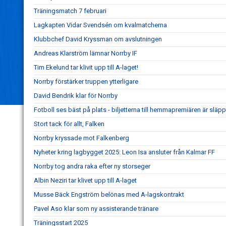
Träningsmatch 7 februari
Lagkapten Vidar Svendsén om kvalmatcherna
Klubbchef David Kryssman om avslutningen
Andreas Klarström lämnar Norrby IF
Tim Ekelund tar klivit upp till A-laget!
Norrby förstärker truppen ytterligare
David Bendrik klar för Norrby
Fotboll ses bäst på plats - biljetterna till hemmapremiären är släpp
Stort tack för allt, Falken
Norrby kryssade mot Falkenberg
Nyheter kring lagbygget 2025: Leon Isa ansluter från Kalmar FF
Norrby tog andra raka efter ny storseger
Albin Neziri tar klivet upp till A-laget
Musse Bäck Engström belönas med A-lagskontrakt
Pavel Aso klar som ny assisterande tränare
Träningsstart 2025