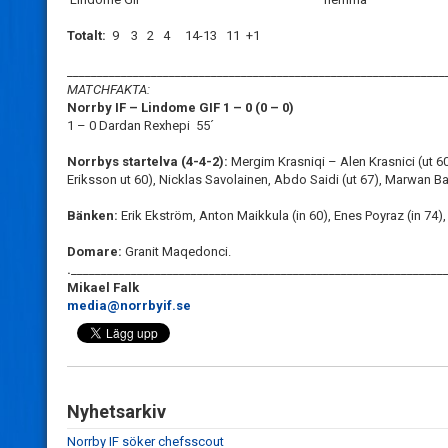
Totalt:
9 3 2 4 14-13 11 +1
_______________________________________________________________
MATCHFAKTA:
Norrby IF – Lindome GIF
1 – 0 (0 – 0)
1 – 0 Dardan Rexhepi 55´
Norrbys startelva (4-4-2):
Mergim Krasniqi – Alen Krasnici (ut 
Eriksson ut 60), Nicklas Savolainen, Abdo Saidi (ut 67), Marwan Ba
Bänken:
Erik Ekström, Anton Maikkula (in 60), Enes Poyraz (in 74)
Domare:
Granit Maqedonci.
.
______________________________________________________________
Mikael Falk
media@norrbyif.se
Nyhetsarkiv
Norrby IF söker chefsscout