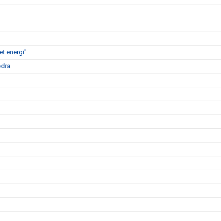
t energi"
ödra