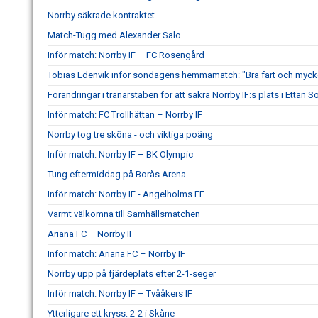
Norrby säkrade kontraktet
Match-Tugg med Alexander Salo
Inför match: Norrby IF – FC Rosengård
Tobias Edenvik inför söndagens hemmamatch: "Bra fart och mycke
Förändringar i tränarstaben för att säkra Norrby IF:s plats i Ettan S
Inför match: FC Trollhättan – Norrby IF
Norrby tog tre sköna - och viktiga poäng
Inför match: Norrby IF – BK Olympic
Tung eftermiddag på Borås Arena
Inför match: Norrby IF - Ängelholms FF
Varmt välkomna till Samhällsmatchen
Ariana FC – Norrby IF
Inför match: Ariana FC – Norrby IF
Norrby upp på fjärdeplats efter 2-1-seger
Inför match: Norrby IF – Tvååkers IF
Ytterligare ett kryss: 2-2 i Skåne