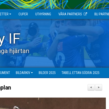
JETTER
CUPER
UTHYRNING
VÅRA PARTNERS
BLI PARTN
y IF
ga hjärtan
KUMENT
BILDARKIV
BILDER 2025
TABELL ETTAN SÖDRA 2025
aplan
<
>