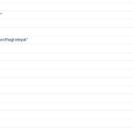
r"
proffsigt intryck"