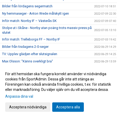
Bilder från lördagens segermatch
2022-07-10 18:51
Ny hemmaseger - Anton Wede målskytt igen
2022-07-09 22:30
Inför match: Norrby IF – Västerås SK
2022-07-09 07:40
Stolpe ut i Skåne - Norrby utan poäng trots massiv press på
2022-07-05 13:10
slutet
Inför match: Trelleborgs FF – Norrby IF
2022-07-03 19:42
Bilder från tisdagens 2-0-seger
2022-06-29 14:29
TV: Upplev glädjen efter slutsignalen
2022-06-29 14:25
Max Olsson: "Känns overkligt bra"
2022-06-29 13:59
TV: Se målen som gav tre poäng
2022-06-29 13:43
För att hemsidan ska fungera korrekt använder vi nödvändiga
Skön seger i omstarten: "Skönt att starta på bästa sätt"
2022-06-29 13:40
cookies från SportAdmin. Dessa går inte att stänga av.
Inför match: Norrby IF – Östersunds FK
2022-06-27 19:32
Föreningen kan också använda frivilliga cookies, t.ex. för statistik
eller marknadsföring. Du väljer själv om du vill acceptera dessa.
U21: Uddamålsförlust hemma mot Utsikten
2022-06-21 11:03
Anpassa dina val
Nära Norrby S02E05: "#23"
2022-06-17 13:39
Melvin Andersson och Norrby IF går skilda vägar
2022-06-16 17:59
Acceptera nödvändiga
Acceptera alla
Norrby inledde lägret med ett kryss mot Varberg
2022-06-16 16:56