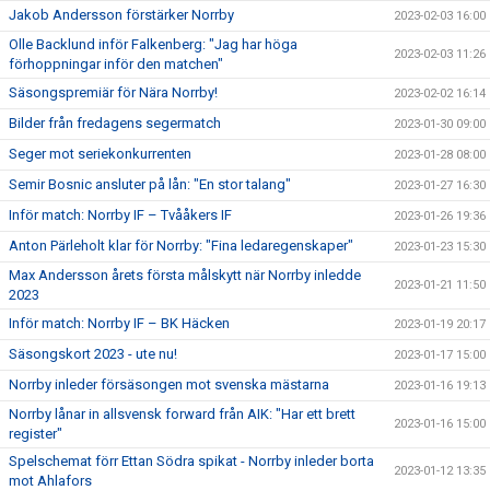
Jakob Andersson förstärker Norrby
2023-02-03 16:00
Olle Backlund inför Falkenberg: "Jag har höga
2023-02-03 11:26
förhoppningar inför den matchen"
Säsongspremiär för Nära Norrby!
2023-02-02 16:14
Bilder från fredagens segermatch
2023-01-30 09:00
Seger mot seriekonkurrenten
2023-01-28 08:00
Semir Bosnic ansluter på lån: "En stor talang"
2023-01-27 16:30
Inför match: Norrby IF – Tvååkers IF
2023-01-26 19:36
Anton Pärleholt klar för Norrby: "Fina ledaregenskaper"
2023-01-23 15:30
Max Andersson årets första målskytt när Norrby inledde
2023-01-21 11:50
2023
Inför match: Norrby IF – BK Häcken
2023-01-19 20:17
Säsongskort 2023 - ute nu!
2023-01-17 15:00
Norrby inleder försäsongen mot svenska mästarna
2023-01-16 19:13
Norrby lånar in allsvensk forward från AIK: "Har ett brett
2023-01-16 15:00
register"
Spelschemat förr Ettan Södra spikat - Norrby inleder borta
2023-01-12 13:35
mot Ahlafors