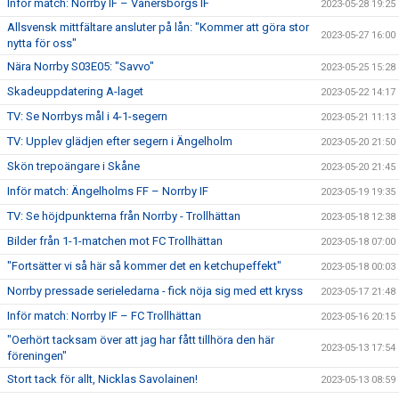
Inför match: Norrby IF – Vänersborgs IF
2023-05-28 19:25
Allsvensk mittfältare ansluter på lån: "Kommer att göra stor
2023-05-27 16:00
nytta för oss"
Nära Norrby S03E05: "Savvo"
2023-05-25 15:28
Skadeuppdatering A-laget
2023-05-22 14:17
TV: Se Norrbys mål i 4-1-segern
2023-05-21 11:13
TV: Upplev glädjen efter segern i Ängelholm
2023-05-20 21:50
Skön trepoängare i Skåne
2023-05-20 21:45
Inför match: Ängelholms FF – Norrby IF
2023-05-19 19:35
TV: Se höjdpunkterna från Norrby - Trollhättan
2023-05-18 12:38
Bilder från 1-1-matchen mot FC Trollhättan
2023-05-18 07:00
"Fortsätter vi så här så kommer det en ketchupeffekt"
2023-05-18 00:03
Norrby pressade serieledarna - fick nöja sig med ett kryss
2023-05-17 21:48
Inför match: Norrby IF – FC Trollhättan
2023-05-16 20:15
"Oerhört tacksam över att jag har fått tillhöra den här
2023-05-13 17:54
föreningen"
Stort tack för allt, Nicklas Savolainen!
2023-05-13 08:59