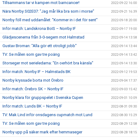
Tillsammans tar vi kampen mot barncancer!
2022-09-22 16:00
Nära Norrby S02E07: "Jag mår lika bra som i morse"
2022-09-21 16:39
Norrby föll med uddamålet: "Kommer in i det för sent"
2022-09-18 20:00
Inför match: Landskrona BoIS – Norrby IF
2022-09-17 19:00
Glädjescenerna från 3-0-segern mot Halmstad
2022-09-14 13:58
Gustav Broman: "Alla gör ett otroligt jobb"
2022-09-14 13:44
TV: Se målen som gav tre poäng
2022-09-14 13:42
Storseger mot serieledarna: "En oerhört bra känsla"
2022-09-14 13:30
Inför match: Norrby IF – Halmstads BK
2022-09-12 19:53
Norrby kryssade borta mot Örebro
2022-09-04 17:37
Inför match: Örebro SK – Norrby IF
2022-09-03 15:42
Norrby klara för gruppspelet i Svenska Cupen
2022-09-01 10:09
Inför match: Lunds BK – Norrby IF
2022-08-31 09:30
TV: Mak Lind inför onsdagens cupmatch mot Lund
2022-08-30 15:29
TV: Se målen som gav tre poäng
2022-08-29 12:58
Norrby upp på säker mark efter hemmaseger
2022-08-28 18:15