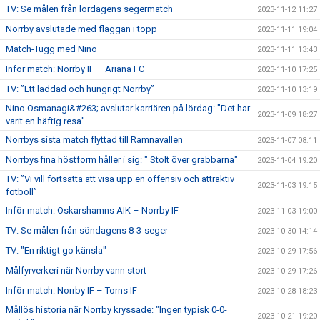
TV: Se målen från lördagens segermatch
2023-11-12 11:27
Norrby avslutade med flaggan i topp
2023-11-11 19:04
Match-Tugg med Nino
2023-11-11 13:43
Inför match: Norrby IF – Ariana FC
2023-11-10 17:25
TV: ”Ett laddad och hungrigt Norrby”
2023-11-10 13:19
Nino Osmanagi&#263; avslutar karriären på lördag: "Det har
2023-11-09 18:27
varit en häftig resa"
Norrbys sista match flyttad till Ramnavallen
2023-11-07 08:11
Norrbys fina höstform håller i sig: " Stolt över grabbarna"
2023-11-04 19:20
TV: ”Vi vill fortsätta att visa upp en offensiv och attraktiv
2023-11-03 19:15
fotboll”
Inför match: Oskarshamns AIK – Norrby IF
2023-11-03 19:00
TV: Se målen från söndagens 8-3-seger
2023-10-30 14:14
TV: "En riktigt go känsla"
2023-10-29 17:56
Målfyrverkeri när Norrby vann stort
2023-10-29 17:26
Inför match: Norrby IF – Torns IF
2023-10-28 18:23
Mållös historia när Norrby kryssade: "Ingen typisk 0-0-
2023-10-21 19:20