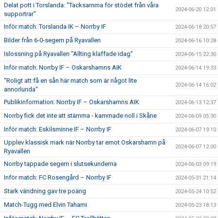
Delat pott i Torslanda: "Tacksamma för stödet från våra
2024-06-20 12:01
supportrar"
Inför match: Torslanda IK – Norrby IF
2024-06-18 20:57
Bilder från 6-0-segern på Ryavallen
2024-06-16 10:28
Islossning på Ryavallen "Allting klaffade idag"
2024-06-15 22:30
Inför match: Norrby IF – Oskarshamns AIK
2024-06-14 19:33
"Roligt att få en sån här match som är något lite
2024-06-14 16:02
annorlunda"
Publikinformation: Norrby IF – Oskarshamns AIK
2024-06-13 12:37
Norrby fick det inte att stämma - kammade noll i Skåne
2024-06-09 05:30
Inför match: Eskilsminne IF – Norrby IF
2024-06-07 19:10
Upplev klassisk mark när Norrby tar emot Oskarshamn på
2024-06-07 12:00
Ryavallen
Norrby tappade segern i slutsekunderna
2024-06-03 09:19
Inför match: FC Rosengård – Norrby IF
2024-05-31 21:14
Stark vändning gav tre poäng
2024-05-24 10:52
Match-Tugg med Elvin Tahami
2024-05-23 18:13