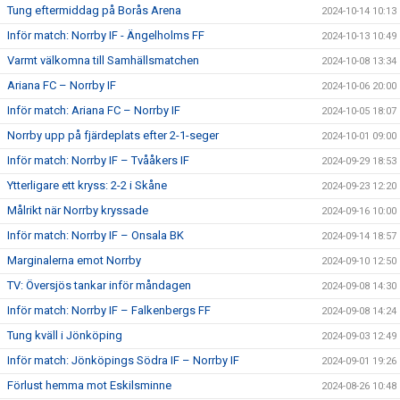
Tung eftermiddag på Borås Arena
2024-10-14 10:13
Inför match: Norrby IF - Ängelholms FF
2024-10-13 10:49
Varmt välkomna till Samhällsmatchen
2024-10-08 13:34
Ariana FC – Norrby IF
2024-10-06 20:00
Inför match: Ariana FC – Norrby IF
2024-10-05 18:07
Norrby upp på fjärdeplats efter 2-1-seger
2024-10-01 09:00
Inför match: Norrby IF – Tvååkers IF
2024-09-29 18:53
Ytterligare ett kryss: 2-2 i Skåne
2024-09-23 12:20
Målrikt när Norrby kryssade
2024-09-16 10:00
Inför match: Norrby IF – Onsala BK
2024-09-14 18:57
Marginalerna emot Norrby
2024-09-10 12:50
TV: Översjös tankar inför måndagen
2024-09-08 14:30
Inför match: Norrby IF – Falkenbergs FF
2024-09-08 14:24
Tung kväll i Jönköping
2024-09-03 12:49
Inför match: Jönköpings Södra IF – Norrby IF
2024-09-01 19:26
Förlust hemma mot Eskilsminne
2024-08-26 10:48