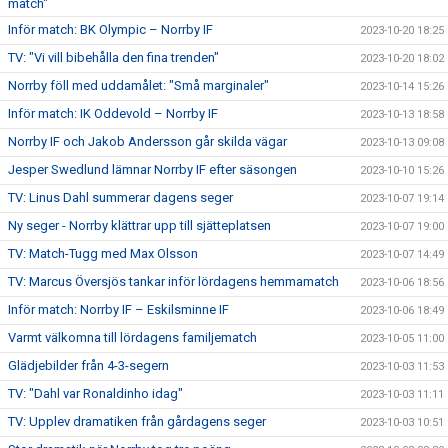
match"
Inför match: BK Olympic – Norrby IF
2023-10-20 18:25
TV: "Vi vill bibehålla den fina trenden"
2023-10-20 18:02
Norrby föll med uddamålet: "Små marginaler"
2023-10-14 15:26
Inför match: IK Oddevold – Norrby IF
2023-10-13 18:58
Norrby IF och Jakob Andersson går skilda vägar
2023-10-13 09:08
Jesper Swedlund lämnar Norrby IF efter säsongen
2023-10-10 15:26
TV: Linus Dahl summerar dagens seger
2023-10-07 19:14
Ny seger - Norrby klättrar upp till sjätteplatsen
2023-10-07 19:00
TV: Match-Tugg med Max Olsson
2023-10-07 14:49
TV: Marcus Översjös tankar inför lördagens hemmamatch
2023-10-06 18:56
Inför match: Norrby IF – Eskilsminne IF
2023-10-06 18:49
Varmt välkomna till lördagens familjematch
2023-10-05 11:00
Glädjebilder från 4-3-segern
2023-10-03 11:53
TV: "Dahl var Ronaldinho idag"
2023-10-03 11:11
TV: Upplev dramatiken från gårdagens seger
2023-10-03 10:51