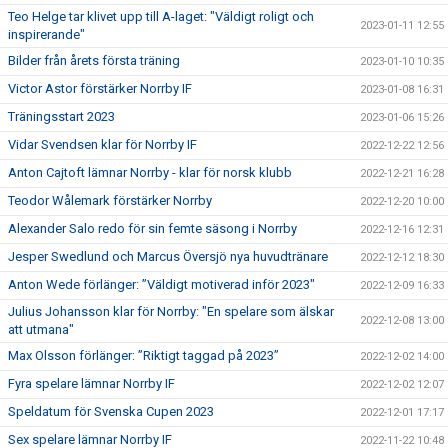
Teo Helge tar klivet upp till A-laget: "Väldigt roligt och
2023-01-11 12:55
inspirerande"
Bilder från årets första träning
2023-01-10 10:35
Victor Astor förstärker Norrby IF
2023-01-08 16:31
Träningsstart 2023
2023-01-06 15:26
Vidar Svendsen klar för Norrby IF
2022-12-22 12:56
Anton Cajtoft lämnar Norrby - klar för norsk klubb
2022-12-21 16:28
Teodor Wålemark förstärker Norrby
2022-12-20 10:00
Alexander Salo redo för sin femte säsong i Norrby
2022-12-16 12:31
Jesper Swedlund och Marcus Översjö nya huvudtränare
2022-12-12 18:30
Anton Wede förlänger: ”Väldigt motiverad inför 2023"
2022-12-09 16:33
Julius Johansson klar för Norrby: "En spelare som älskar
2022-12-08 13:00
att utmana"
Max Olsson förlänger: ”Riktigt taggad på 2023”
2022-12-02 14:00
Fyra spelare lämnar Norrby IF
2022-12-02 12:07
Speldatum för Svenska Cupen 2023
2022-12-01 17:17
Sex spelare lämnar Norrby IF
2022-11-22 10:48