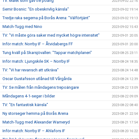
TV: Målet som gav tre poäng
2023-09-02 22:16
Semir Bosnic: "En obeskrivlig känsla"
2023-09-02 19:14
Tredje raka segerna på Borås Arena: "Välförtjänt"
2023-09-02 19:13
Match-Tugg med Nino
2023-09-02 15:43
TV: "Vi måste göra saker med mycket högre intensitet"
2023-09-01 20:05
Inför match: Norrby IF – Åtvidabergs FF
2023-09-01 20:00
Tung kväll på Skarsjövallen: "Tappar matchplanen"
2023-08-25 23:11
Inför match: Ljungskile SK – Norrby IF
2023-08-24 18:35
TV: "Vi har revansch att utkräva"
2023-08-24 14:48
Oscar Gustafsson utlånad till Vårgårda
2023-08-24 12:39
TV: Se målen från måndagens trepoängare
2023-08-22 13:09
Måndagens 4-1-seger i bilder
2023-08-22 09:09
TV: "En fantastisk känsla"
2023-08-22 08:40
Ny storseger hemma på Borås Arena
2023-08-21 22:54
Match-Tugg med Alexander Warneryd
2023-08-21 17:54
Inför match: Norrby IF – Ahlafors IF
2023-08-20 16:22