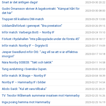
Snart är det äntligen dags!
2023-03-30 20:22
Gudni Ómarsson skriver A-lagskontrakt: "Kämpat hårt för
2023-03-30 08:00
det här"
Truppen till kvällens DM-match
2023-03-29 13:00
Uddamålsförlust i genrepet: "Bra prestation"
2023-03-26 09:15
Inför match: Varbergs BoIS – Norrby IF
2023-03-24 19:10
Förlust i Rydahallen "Inte påkopplade under de första 45"
2023-03-18 18:17
Inför match: Norrby IF – Örgryte IS
2023-03-17 19:09
Jesper Swedlund inför ÖIS: ”Jag vill se att vi är effektiva
2023-03-17 14:18
imorgon"
Nära Norrby S03E03: "Takt och taktik"
2023-03-11 14:58
Tung avslutning i Svenska Cupen.
2023-03-05 23:53
Inför match: IK Brage – Norrby IF
2023-03-04 18:39
Norrby IF – Hammarby IF i bilder
2023-02-27 14:54
Abdo Saidi: "Kul att vara tillbaka"
2023-02-25 20:21
TV: Teodor Wålemark summerar insatsen mot Hammarby
2023-02-25 16:26
Inga poäng hemma mot Hammarby
2023-02-25 16:19