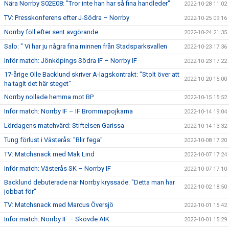
Nära Norrby S02E08: "Tror inte han har så fina handleder"
2022-10-28 11:02
TV: Presskonferens efter J-Södra – Norrby
2022-10-25 09:16
Norrby föll efter sent avgörande
2022-10-24 21:35
Salo: " Vi har ju några fina minnen från Stadsparksvallen
2022-10-23 17:36
Inför match: Jönköpings Södra IF – Norrby IF
2022-10-23 17:22
17-årige Olle Backlund skriver A-lagskontrakt: "Stolt över att
2022-10-20 15:00
ha tagit det här steget"
Norrby nollade hemma mot BP
2022-10-15 15:52
Inför match: Norrby IF – IF Brommapojkarna
2022-10-14 19:04
Lördagens matchvärd: Stiftelsen Garissa
2022-10-14 13:32
Tung förlust i Västerås: "Blir fega"
2022-10-08 17:20
TV: Matchsnack med Mak Lind
2022-10-07 17:24
Inför match: Västerås SK – Norrby IF
2022-10-07 17:10
Backlund debuterade när Norrby kryssade: "Detta man har
2022-10-02 18:50
jobbat för"
TV: Matchsnack med Marcus Översjö
2022-10-01 15:42
Inför match: Norrby IF – Skövde AIK
2022-10-01 15:29