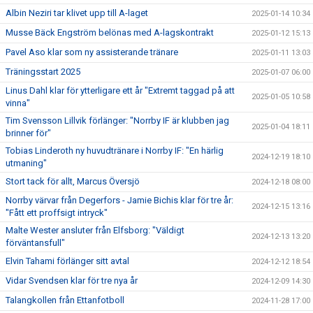
Albin Neziri tar klivet upp till A-laget
2025-01-14 10:34
Musse Bäck Engström belönas med A-lagskontrakt
2025-01-12 15:13
Pavel Aso klar som ny assisterande tränare
2025-01-11 13:03
Träningsstart 2025
2025-01-07 06:00
Linus Dahl klar för ytterligare ett år "Extremt taggad på att
2025-01-05 10:58
vinna"
Tim Svensson Lillvik förlänger: "Norrby IF är klubben jag
2025-01-04 18:11
brinner för"
Tobias Linderoth ny huvudtränare i Norrby IF: "En härlig
2024-12-19 18:10
utmaning"
Stort tack för allt, Marcus Översjö
2024-12-18 08:00
Norrby värvar från Degerfors - Jamie Bichis klar för tre år:
2024-12-15 13:16
"Fått ett proffsigt intryck"
Malte Wester ansluter från Elfsborg: "Väldigt
2024-12-13 13:20
förväntansfull"
Elvin Tahami förlänger sitt avtal
2024-12-12 18:54
Vidar Svendsen klar för tre nya år
2024-12-09 14:30
Talangkollen från Ettanfotboll
2024-11-28 17:00