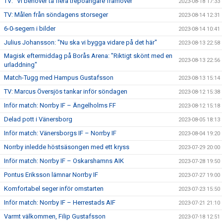
TV: "Vi behöver ta flera trepoängare framöver"
2023-08-18 17:33
TV: Målen från söndagens storseger
2023-08-14 12:31
6-0-segern i bilder
2023-08-14 10:41
Julius Johansson: "Nu ska vi bygga vidare på det här"
2023-08-13 22:58
Magisk eftermiddag på Borås Arena: "Riktigt skönt med en
2023-08-13 22:56
urladdning"
Match-Tugg med Hampus Gustafsson
2023-08-13 15:14
TV: Marcus Översjös tankar inför söndagen
2023-08-12 15:38
Inför match: Norrby IF – Ängelholms FF
2023-08-12 15:18
Delad pott i Vänersborg
2023-08-05 18:13
Inför match: Vänersborgs IF – Norrby IF
2023-08-04 19:20
Norrby inledde höstsäsongen med ett kryss
2023-07-29 20:00
Inför match: Norrby IF – Oskarshamns AIK
2023-07-28 19:50
Pontus Eriksson lämnar Norrby IF
2023-07-27 19:00
Komfortabel seger inför omstarten
2023-07-23 15:50
Inför match: Norrby IF – Herrestads AIF
2023-07-21 21:10
Varmt välkommen, Filip Gustafsson
2023-07-18 12:51