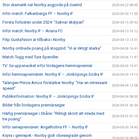
Stor dramatik när Norrby avgjorde på övertid
2024-04-22 08:00
Inför match: Falkenbergs FF – Norrby IF
2024-04-20 17:30
Första förlusten under 2024: "Saknar skärpan"
2024-04-15 09:43
Inför match: Norrby IF – Ariana FC
2024-04-13 16:12
Filip Gustafsson är tillbaka i Norrby
2024-04-13 13:31
Norrby ordnade poäng på stopptid: "Vi är riktigt starka"
2024-04-06 16:41
Match-Tugg med Ture Spendler
2024-04-06 11:47
TV: Se uppsnacket inför lördagens hemmapremiär
2024-04-05 19:47
Inför hemmapremiären: Norrby IF – Jönköpings Södra IF
2024-04-05 19:15
Talangen Prince Amos förstärker Norrby: "Har en intressant
2024-04-04 12:58
speed"
Publikinformation: Norrby IF – Jönköpings Södra IF
2024-04-04 08:00
Bilder från lördagens premiärseger
2024-04-01 06:34
Härlig premiärseger i Skåne: "Riktigt skönt att inleda med
2024-04-01 01:15
tre poäng"
Inför seriepremiären: Ängelholms FF – Norrby IF
2024-03-30 18:40
Kryss i genrepet - Norrby gick obesegrade genom
2024-03-24 08:00