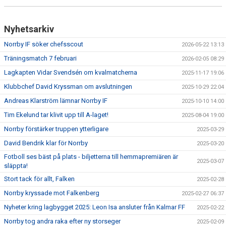
Nyhetsarkiv
Norrby IF söker chefsscout
2026-05-22 13:13
Träningsmatch 7 februari
2026-02-05 08:29
Lagkapten Vidar Svendsén om kvalmatcherna
2025-11-17 19:06
Klubbchef David Kryssman om avslutningen
2025-10-29 22:04
Andreas Klarström lämnar Norrby IF
2025-10-10 14:00
Tim Ekelund tar klivit upp till A-laget!
2025-08-04 19:00
Norrby förstärker truppen ytterligare
2025-03-29
David Bendrik klar för Norrby
2025-03-20
Fotboll ses bäst på plats - biljetterna till hemmapremiären är
2025-03-07
släppta!
Stort tack för allt, Falken
2025-02-28
Norrby kryssade mot Falkenberg
2025-02-27 06:37
Nyheter kring lagbygget 2025: Leon Isa ansluter från Kalmar FF
2025-02-22
Norrby tog andra raka efter ny storseger
2025-02-09