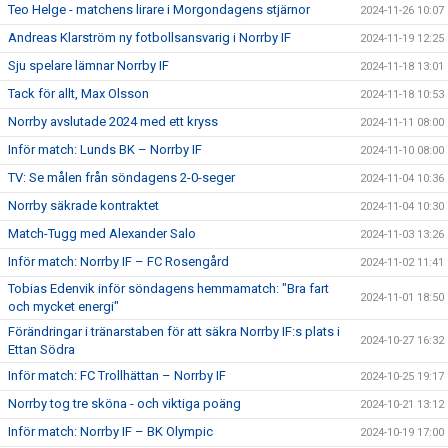
Teo Helge - matchens lirare i Morgondagens stjärnor
2024-11-26 10:07
Andreas Klarström ny fotbollsansvarig i Norrby IF
2024-11-19 12:25
Sju spelare lämnar Norrby IF
2024-11-18 13:01
Tack för allt, Max Olsson
2024-11-18 10:53
Norrby avslutade 2024 med ett kryss
2024-11-11 08:00
Inför match: Lunds BK – Norrby IF
2024-11-10 08:00
TV: Se målen från söndagens 2-0-seger
2024-11-04 10:36
Norrby säkrade kontraktet
2024-11-04 10:30
Match-Tugg med Alexander Salo
2024-11-03 13:26
Inför match: Norrby IF – FC Rosengård
2024-11-02 11:41
Tobias Edenvik inför söndagens hemmamatch: "Bra fart
2024-11-01 18:50
och mycket energi"
Förändringar i tränarstaben för att säkra Norrby IF:s plats i
2024-10-27 16:32
Ettan Södra
Inför match: FC Trollhättan – Norrby IF
2024-10-25 19:17
Norrby tog tre sköna - och viktiga poäng
2024-10-21 13:12
Inför match: Norrby IF – BK Olympic
2024-10-19 17:00