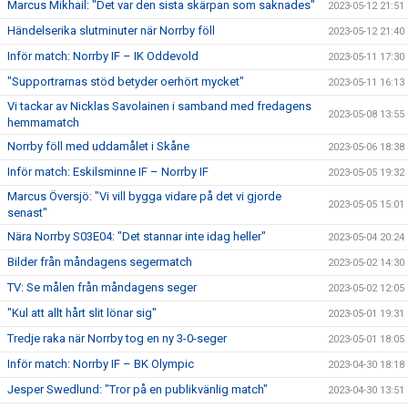
Marcus Mikhail: "Det var den sista skärpan som saknades"
2023-05-12 21:51
Händelserika slutminuter när Norrby föll
2023-05-12 21:40
Inför match: Norrby IF – IK Oddevold
2023-05-11 17:30
"Supportrarnas stöd betyder oerhört mycket"
2023-05-11 16:13
Vi tackar av Nicklas Savolainen i samband med fredagens
2023-05-08 13:55
hemmamatch
Norrby föll med uddamålet i Skåne
2023-05-06 18:38
Inför match: Eskilsminne IF – Norrby IF
2023-05-05 19:32
Marcus Översjö: "Vi vill bygga vidare på det vi gjorde
2023-05-05 15:01
senast"
Nära Norrby S03E04: "Det stannar inte idag heller"
2023-05-04 20:24
Bilder från måndagens segermatch
2023-05-02 14:30
TV: Se målen från måndagens seger
2023-05-02 12:05
"Kul att allt hårt slit lönar sig"
2023-05-01 19:31
Tredje raka när Norrby tog en ny 3-0-seger
2023-05-01 18:05
Inför match: Norrby IF – BK Olympic
2023-04-30 18:18
Jesper Swedlund: "Tror på en publikvänlig match"
2023-04-30 13:51