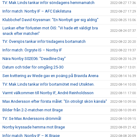
TV: Mak Linds tankar inför söndagens hemmamatch
2022-08-27 17:36
Inför match: Norrby IF – AFC Eskilstuna
2022-08-27 17:29
Klubbchef David Kryssman: "En Norrbyit ger sig aldrig"
2022-08-25 15:06
Lunkan efter förlusten mot ÖIS: "Vi hade ett väldigt bra
2022-08-24 07:37
snack efter matchen"
TV: Översjös tankar inför tisdagens bortamatch
2022-08-22 20:20
Inför match: Örgryte IS – Norrby IF
2022-08-22 19:37
Nära Norrby S02E06: "Deadline Day"
2022-08-20 16:29
Datum och tider för omgång 25-30
2022-08-17 13:01
Sen kvittering av Wede gav en poäng på Bravida Arena
2022-08-14 16:39
TV: Mak Linds tankar inför bortamötet med Utsikten.
2022-08-14 10:05
Varmt välkommen till Norrby IF, André Reinholdsson
2022-08-11 17:00
Max Andersson efter första målet: "En otroligt skön känsla"
2022-08-10 09:56
Bilder från 2-2-matchen mot Brage
2022-08-10 09:49
TV: Se Max Anderssons drömmål
2022-08-10 09:15
Norrby kryssade hemma mot Brage
2022-08-09 21:42
Inför match: Norrby IF – IK Brage
2022-08-08 20:09