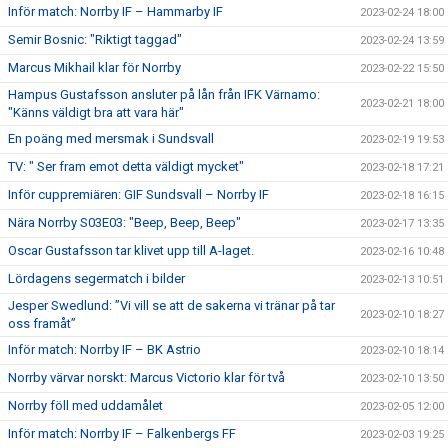
Inför match: Norrby IF – Hammarby IF
2023-02-24 18:00
Semir Bosnic: "Riktigt taggad"
2023-02-24 13:59
Marcus Mikhail klar för Norrby
2023-02-22 15:50
Hampus Gustafsson ansluter på lån från IFK Värnamo:
2023-02-21 18:00
"Känns väldigt bra att vara här"
En poäng med mersmak i Sundsvall
2023-02-19 19:53
TV: " Ser fram emot detta väldigt mycket"
2023-02-18 17:21
Inför cuppremiären: GIF Sundsvall – Norrby IF
2023-02-18 16:15
Nära Norrby S03E03: "Beep, Beep, Beep"
2023-02-17 13:35
Oscar Gustafsson tar klivet upp till A-laget.
2023-02-16 10:48
Lördagens segermatch i bilder
2023-02-13 10:51
Jesper Swedlund: ”Vi vill se att de sakerna vi tränar på tar
2023-02-10 18:27
oss framåt”
Inför match: Norrby IF – BK Astrio
2023-02-10 18:14
Norrby värvar norskt: Marcus Victorio klar för två
2023-02-10 13:50
Norrby föll med uddamålet
2023-02-05 12:00
Inför match: Norrby IF – Falkenbergs FF
2023-02-03 19:25