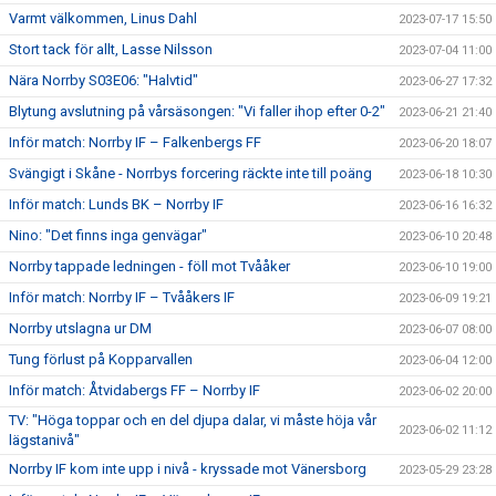
Varmt välkommen, Linus Dahl
2023-07-17 15:50
Stort tack för allt, Lasse Nilsson
2023-07-04 11:00
Nära Norrby S03E06: "Halvtid"
2023-06-27 17:32
Blytung avslutning på vårsäsongen: "Vi faller ihop efter 0-2"
2023-06-21 21:40
Inför match: Norrby IF – Falkenbergs FF
2023-06-20 18:07
Svängigt i Skåne - Norrbys forcering räckte inte till poäng
2023-06-18 10:30
Inför match: Lunds BK – Norrby IF
2023-06-16 16:32
Nino: "Det finns inga genvägar"
2023-06-10 20:48
Norrby tappade ledningen - föll mot Tvååker
2023-06-10 19:00
Inför match: Norrby IF – Tvååkers IF
2023-06-09 19:21
Norrby utslagna ur DM
2023-06-07 08:00
Tung förlust på Kopparvallen
2023-06-04 12:00
Inför match: Åtvidabergs FF – Norrby IF
2023-06-02 20:00
TV: "Höga toppar och en del djupa dalar, vi måste höja vår
2023-06-02 11:12
lägstanivå"
Norrby IF kom inte upp i nivå - kryssade mot Vänersborg
2023-05-29 23:28