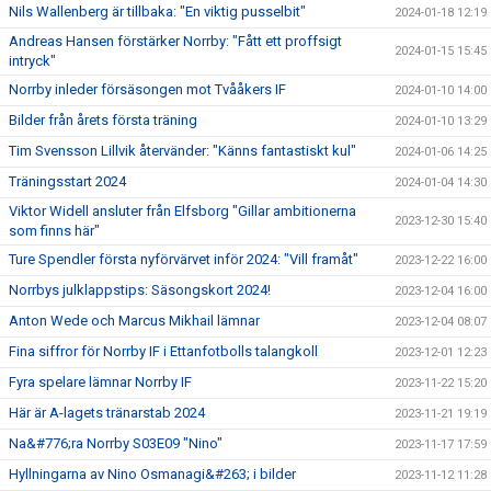
Nils Wallenberg är tillbaka: "En viktig pusselbit"
2024-01-18 12:19
Andreas Hansen förstärker Norrby: "Fått ett proffsigt
2024-01-15 15:45
intryck"
Norrby inleder försäsongen mot Tvååkers IF
2024-01-10 14:00
Bilder från årets första träning
2024-01-10 13:29
Tim Svensson Lillvik återvänder: "Känns fantastiskt kul"
2024-01-06 14:25
Träningsstart 2024
2024-01-04 14:30
Viktor Widell ansluter från Elfsborg "Gillar ambitionerna
2023-12-30 15:40
som finns här"
Ture Spendler första nyförvärvet inför 2024: "Vill framåt"
2023-12-22 16:00
Norrbys julklappstips: Säsongskort 2024!
2023-12-04 16:00
Anton Wede och Marcus Mikhail lämnar
2023-12-04 08:07
Fina siffror för Norrby IF i Ettanfotbolls talangkoll
2023-12-01 12:23
Fyra spelare lämnar Norrby IF
2023-11-22 15:20
Här är A-lagets tränarstab 2024
2023-11-21 19:19
Na&#776;ra Norrby S03E09 "Nino"
2023-11-17 17:59
Hyllningarna av Nino Osmanagi&#263; i bilder
2023-11-12 11:28