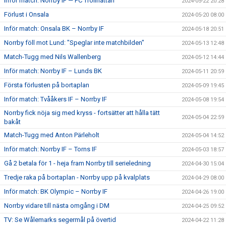
Inför match: Norrby IF — FC Trollhättan
2024-05-22 20:28
Förlust i Onsala
2024-05-20 08:00
Inför match: Onsala BK – Norrby IF
2024-05-18 20:51
Norrby föll mot Lund: "Speglar inte matchbilden"
2024-05-13 12:48
Match-Tugg med Nils Wallenberg
2024-05-12 14:44
Inför match: Norrby IF – Lunds BK
2024-05-11 20:59
Första förlusten på bortaplan
2024-05-09 19:45
Inför match: Tvååkers IF – Norrby IF
2024-05-08 19:54
Norrby fick nöja sig med kryss - fortsätter att hålla tätt
2024-05-04 22:59
bakåt
Match-Tugg med Anton Pärleholt
2024-05-04 14:52
Inför match: Norrby IF – Torns IF
2024-05-03 18:57
Gå 2 betala för 1 - heja fram Norrby till serieledning
2024-04-30 15:04
Tredje raka på bortaplan - Norrby upp på kvalplats
2024-04-29 08:00
Inför match: BK Olympic – Norrby IF
2024-04-26 19:00
Norrby vidare till nästa omgång i DM
2024-04-25 09:52
TV: Se Wålemarks segermål på övertid
2024-04-22 11:28