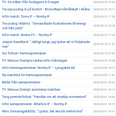
TV: Se målen från lördagens 3-0-seger
2023-04-23 15:00
Tre nya poäng in på kontot - Atola Meja tvåmålskytt i skåne
2023-04-22 18:17
Inför match: Torns IF – Norrby IF
2023-04-21 17:30
Tre poäng i Malmö: "Omvandlade frustrationen till energi
2023-04-15 18:24
och hårt jobb"
Inför match: Ariana FC – Norrby IF
2023-04-14 17:30
Jesper Swedlund: "Jäkligt tungt, jag tycker att vi förtjänade
2023-04-10 21:01
mer"
Sur förlust i hemmapremiären
2023-04-10 21:00
TV: Marcus Översjös tankar inför måndagen
2023-04-09 18:28
Inför hemmapremiären: Norrby IF – Ljungskile SK
2023-04-09 18:19
Ny matchtid för hemmapremiären
2023-04-05 11:01
Bilder från seriepremiären
2023-04-01 23:02
TV: Marcus Översjö summerar matchen
2023-04-01 18:15
Tung premiärförlust: "Handlar om att utnyttja momentum"
2023-04-01 18:04
Inför seriepremiären: Ahlafors IF – Norrby IF
2023-03-31 18:12
Nino Osmanagi&#263;: "Lycka!, det ska bli oerhört kul"
2023-03-31 14:51