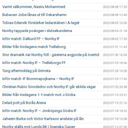
Varmt välkommen, Nasiru Mohammed
2022-08-08 17:33
Bubacarr Jobe lånas ut till Oskarshamn
2022-08-08 12:40
Tobias Edenvik förstärker ledarstaben i A-laget
2022-08-05 16:06
Norrby tappade poängen i slutsekunderna
2022-08-03 21:18
Inför match: Dalkurd FF – Norrby IF
2022-08-02 17:35
Bilder från lördagens match Trelleborg
2022-07-31 11:42
Stor dramatik när Norrby föll - gästerna avgjorde på övertid
2022-07-30 16:04
Inför match: Norrby IF – Trelleborgs FF
2022-07-29 18:56
Tung eftermiddag på Grimsta
2022-07-24 16:00
Inför match: IF Brommapojkarna – Norrby IF
2022-07-23 17:45
Christian Rubio Sivodedov och Norrby IF går skilda vägar
2022-07-20 20:48
Bilder från tisdagens 1-1-match mot J-Södra
2022-07-19 23:21
Delad pott på Borås Arena
2022-07-19 21:16
Inför match: Norrby IF – Jönköpings Södra IF
2022-07-18 18:52
Jaheem Burke och Victor Karlsson ansluter på lån
2022-07-18 16:08
Norrby ställs mot Lunds BK i Svenska Cupen
2022-07-12 07:00