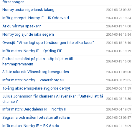
försäsongen
Norrby testar nigeriansk talang
2024-03-23 09:32
Inför genrepet: Norrby IF – IK Oddevold
2024-03-22 18:34
Är du vår nya speaker?
2024-03-19 14:00
Norrby tog sjunde raka segern
2024-03-16 16:54
Översjö: "Vi har lagt upp försäsongen i lite olika faser"
2024-03-15 18:46
Inför match: Norrby IF – Qviding FIF
2024-03-15 18:19
Fotboll ses bäst på plats - köp biljetter till
2024-03-13 16:00
hemmapremiären!
Sjätte raka när Vänersborg besegrades
2024-03-11 08:00
Inför match: Norrby – Vänersborgs IF
2024-03-08 20:05
16-årig akademispelare avgjorde derbyt
2024-03-06 11:39
Julius Johansson får chansen i Allsvenskan: "Jättekul att få
2024-03-05 13:30
chansen"
Inför match: Bergdalens IK – Norrby IF
2024-03-04 19:09
Segrarna och målen fortsätter att rulla in
2024-03-03 09:57
Inför match: Norrby IF – BK Astrio
2024-03-01 18:09