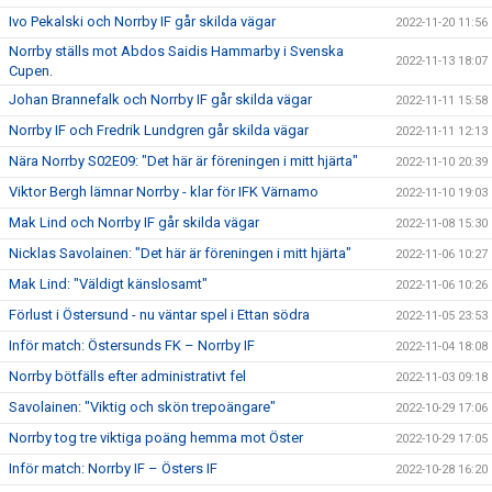
Ivo Pekalski och Norrby IF går skilda vägar
2022-11-20 11:56
Norrby ställs mot Abdos Saidis Hammarby i Svenska
2022-11-13 18:07
Cupen.
Johan Brannefalk och Norrby IF går skilda vägar
2022-11-11 15:58
Norrby IF och Fredrik Lundgren går skilda vägar
2022-11-11 12:13
Nära Norrby S02E09: "Det här är föreningen i mitt hjärta"
2022-11-10 20:39
Viktor Bergh lämnar Norrby - klar för IFK Värnamo
2022-11-10 19:03
Mak Lind och Norrby IF går skilda vägar
2022-11-08 15:30
Nicklas Savolainen: "Det här är föreningen i mitt hjärta"
2022-11-06 10:27
Mak Lind: "Väldigt känslosamt"
2022-11-06 10:26
Förlust i Östersund - nu väntar spel i Ettan södra
2022-11-05 23:53
Inför match: Östersunds FK – Norrby IF
2022-11-04 18:08
Norrby bötfälls efter administrativt fel
2022-11-03 09:18
Savolainen: "Viktig och skön trepoängare"
2022-10-29 17:06
Norrby tog tre viktiga poäng hemma mot Öster
2022-10-29 17:05
Inför match: Norrby IF – Östers IF
2022-10-28 16:20