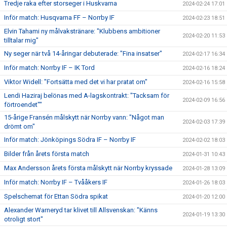
Tredje raka efter storseger i Huskvarna
2024-02-24 17:01
Inför match: Husqvarna FF – Norrby IF
2024-02-23 18:51
Elvin Tahami ny målvakstränare: "Klubbens ambitioner
2024-02-20 11:53
tilltalar mig"
Ny seger när två 14-åringar debuterade: "Fina insatser"
2024-02-17 16:34
Inför match: Norrby IF – IK Tord
2024-02-16 18:24
Viktor Widell: "Fortsätta med det vi har pratat om"
2024-02-16 15:58
Lendi Haziraj belönas med A-lagskontrakt: "Tacksam för
2024-02-09 16:56
förtroendet""
15-årige Fransén målskytt när Norrby vann: "Något man
2024-02-03 17:39
drömt om"
Inför match: Jönköpings Södra IF – Norrby IF
2024-02-02 18:03
Bilder från årets första match
2024-01-31 10:43
Max Andersson årets första målskytt när Norrby kryssade
2024-01-28 13:09
Inför match: Norrby IF – Tvååkers IF
2024-01-26 18:03
Spelschemat för Ettan Södra spikat
2024-01-20 12:00
Alexander Warneryd tar klivet till Allsvenskan: "Känns
2024-01-19 13:30
otroligt stort"