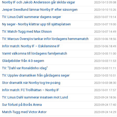
Norrby IF och Jakob Andersson går skilda vägar
2023-10-13 09:08
Jesper Swedlund lämnar Norrby IF efter säsongen
2023-10-10 15:26
TV: Linus Dahl summerar dagens seger
2023-10-07 19:14
Ny seger - Norrby klättrar upp till sjätteplatsen
2023-10-07 19:00
TV: Match-Tugg med Max Olsson
2023-10-07 14:49
TV: Marcus Översjös tankar inför lördagens hemmamatch
2023-10-06 18:56
Inför match: Norrby IF – Eskilsminne IF
2023-10-06 18:49
Varmt välkomna till lördagens familjematch
2023-10-05 11:00
Glädjebilder från 4-3-segern
2023-10-03 11:53
TV: "Dahl var Ronaldinho idag"
2023-10-03 11:11
TV: Upplev dramatiken från gårdagens seger
2023-10-03 10:51
Stor dramatik när Norrby tog tre poäng
2023-10-03 08:30
Inför match: FC Trollhättan – Norrby IF
2023-10-01 17:57
TV: Linus Dahl summerar insatsen mot Lund
2023-09-24 18:06
Sur förlust på Borås Arena
2023-09-24 17:40
Match-Tugg med Victor Astor
2023-09-24 14:29