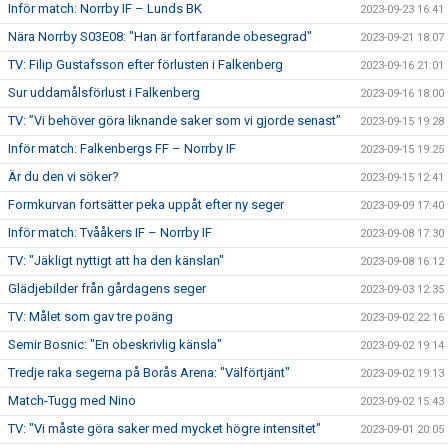
Inför match: Norrby IF – Lunds BK
2023-09-23 16:41
Nära Norrby S03E08: "Han är fortfarande obesegrad"
2023-09-21 18:07
TV: Filip Gustafsson efter förlusten i Falkenberg
2023-09-16 21:01
Sur uddamålsförlust i Falkenberg
2023-09-16 18:00
TV: ”Vi behöver göra liknande saker som vi gjorde senast”
2023-09-15 19:28
Inför match: Falkenbergs FF – Norrby IF
2023-09-15 19:25
Är du den vi söker?
2023-09-15 12:41
Formkurvan fortsätter peka uppåt efter ny seger
2023-09-09 17:40
Inför match: Tvååkers IF – Norrby IF
2023-09-08 17:30
TV: "Jäkligt nyttigt att ha den känslan"
2023-09-08 16:12
Glädjebilder från gårdagens seger
2023-09-03 12:35
TV: Målet som gav tre poäng
2023-09-02 22:16
Semir Bosnic: "En obeskrivlig känsla"
2023-09-02 19:14
Tredje raka segerna på Borås Arena: "Välförtjänt"
2023-09-02 19:13
Match-Tugg med Nino
2023-09-02 15:43
TV: "Vi måste göra saker med mycket högre intensitet"
2023-09-01 20:05