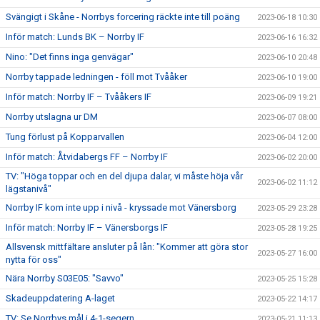
Svängigt i Skåne - Norrbys forcering räckte inte till poäng
2023-06-18 10:30
Inför match: Lunds BK – Norrby IF
2023-06-16 16:32
Nino: "Det finns inga genvägar"
2023-06-10 20:48
Norrby tappade ledningen - föll mot Tvååker
2023-06-10 19:00
Inför match: Norrby IF – Tvååkers IF
2023-06-09 19:21
Norrby utslagna ur DM
2023-06-07 08:00
Tung förlust på Kopparvallen
2023-06-04 12:00
Inför match: Åtvidabergs FF – Norrby IF
2023-06-02 20:00
TV: "Höga toppar och en del djupa dalar, vi måste höja vår
2023-06-02 11:12
lägstanivå"
Norrby IF kom inte upp i nivå - kryssade mot Vänersborg
2023-05-29 23:28
Inför match: Norrby IF – Vänersborgs IF
2023-05-28 19:25
Allsvensk mittfältare ansluter på lån: "Kommer att göra stor
2023-05-27 16:00
nytta för oss"
Nära Norrby S03E05: "Savvo"
2023-05-25 15:28
Skadeuppdatering A-laget
2023-05-22 14:17
TV: Se Norrbys mål i 4-1-segern
2023-05-21 11:13