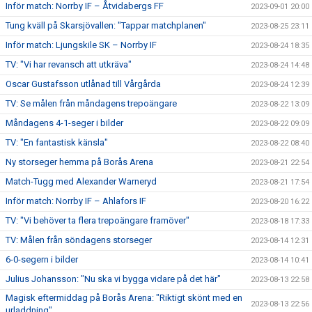
Inför match: Norrby IF – Åtvidabergs FF
2023-09-01 20:00
Tung kväll på Skarsjövallen: "Tappar matchplanen"
2023-08-25 23:11
Inför match: Ljungskile SK – Norrby IF
2023-08-24 18:35
TV: "Vi har revansch att utkräva"
2023-08-24 14:48
Oscar Gustafsson utlånad till Vårgårda
2023-08-24 12:39
TV: Se målen från måndagens trepoängare
2023-08-22 13:09
Måndagens 4-1-seger i bilder
2023-08-22 09:09
TV: "En fantastisk känsla"
2023-08-22 08:40
Ny storseger hemma på Borås Arena
2023-08-21 22:54
Match-Tugg med Alexander Warneryd
2023-08-21 17:54
Inför match: Norrby IF – Ahlafors IF
2023-08-20 16:22
TV: "Vi behöver ta flera trepoängare framöver"
2023-08-18 17:33
TV: Målen från söndagens storseger
2023-08-14 12:31
6-0-segern i bilder
2023-08-14 10:41
Julius Johansson: "Nu ska vi bygga vidare på det här"
2023-08-13 22:58
Magisk eftermiddag på Borås Arena: "Riktigt skönt med en
2023-08-13 22:56
urladdning"