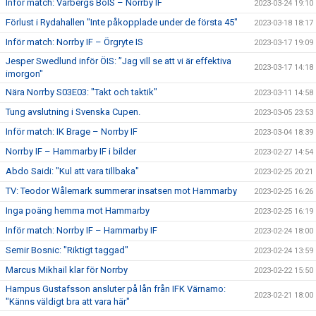
Inför match: Varbergs BoIS – Norrby IF
2023-03-24 19:10
Förlust i Rydahallen "Inte påkopplade under de första 45"
2023-03-18 18:17
Inför match: Norrby IF – Örgryte IS
2023-03-17 19:09
Jesper Swedlund inför ÖIS: ”Jag vill se att vi är effektiva
2023-03-17 14:18
imorgon"
Nära Norrby S03E03: "Takt och taktik"
2023-03-11 14:58
Tung avslutning i Svenska Cupen.
2023-03-05 23:53
Inför match: IK Brage – Norrby IF
2023-03-04 18:39
Norrby IF – Hammarby IF i bilder
2023-02-27 14:54
Abdo Saidi: "Kul att vara tillbaka"
2023-02-25 20:21
TV: Teodor Wålemark summerar insatsen mot Hammarby
2023-02-25 16:26
Inga poäng hemma mot Hammarby
2023-02-25 16:19
Inför match: Norrby IF – Hammarby IF
2023-02-24 18:00
Semir Bosnic: "Riktigt taggad"
2023-02-24 13:59
Marcus Mikhail klar för Norrby
2023-02-22 15:50
Hampus Gustafsson ansluter på lån från IFK Värnamo:
2023-02-21 18:00
"Känns väldigt bra att vara här"