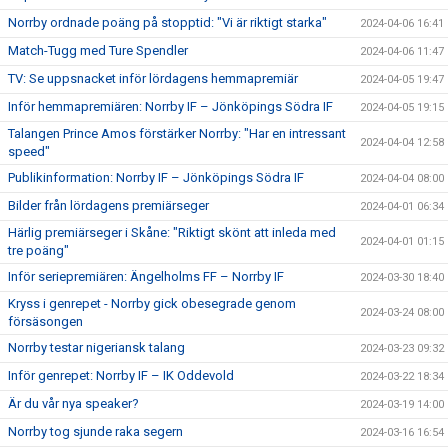
Norrby ordnade poäng på stopptid: "Vi är riktigt starka"
2024-04-06 16:41
Match-Tugg med Ture Spendler
2024-04-06 11:47
TV: Se uppsnacket inför lördagens hemmapremiär
2024-04-05 19:47
Inför hemmapremiären: Norrby IF – Jönköpings Södra IF
2024-04-05 19:15
Talangen Prince Amos förstärker Norrby: "Har en intressant
2024-04-04 12:58
speed"
Publikinformation: Norrby IF – Jönköpings Södra IF
2024-04-04 08:00
Bilder från lördagens premiärseger
2024-04-01 06:34
Härlig premiärseger i Skåne: "Riktigt skönt att inleda med
2024-04-01 01:15
tre poäng"
Inför seriepremiären: Ängelholms FF – Norrby IF
2024-03-30 18:40
Kryss i genrepet - Norrby gick obesegrade genom
2024-03-24 08:00
försäsongen
Norrby testar nigeriansk talang
2024-03-23 09:32
Inför genrepet: Norrby IF – IK Oddevold
2024-03-22 18:34
Är du vår nya speaker?
2024-03-19 14:00
Norrby tog sjunde raka segern
2024-03-16 16:54