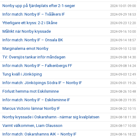
Norrby upp på fjärdeplats efter 2-1-seger
2024-10-01 09:00
Inför match: Norrby IF – Tvååkers IF
2024-09-29 18:53
Ytterligare ett kryss: 2-2 i Skåne
2024-09-23 12:20
Målrikt när Norrby kryssade
2024-09-16 10:00
Inför match: Norrby IF – Onsala BK
2024-09-14 18:57
Marginalerna emot Norrby
2024-09-10 12:50
TV: Översjös tankar inför måndagen
2024-09-08 14:30
Inför match: Norrby IF – Falkenbergs FF
2024-09-08 14:24
Tung kväll i Jönköping
2024-09-03 12:49
Inför match: Jönköpings Södra IF – Norrby IF
2024-09-01 19:26
Förlust hemma mot Eskilsminne
2024-08-26 10:48
Inför match: Norrby IF – Eskilsminne IF
2024-08-23 19:35
Marcus Victorio lämnar Norrby IF
2024-08-22 10:15
Norrby kryssade i Oskarshamn - närmar sig kvalplatsen
2024-08-18 11:30
Varmt välkommen, Liam Olausson
2024-08-17 10:00
Inför match: Oskarshamns AIK – Norrby IF
2024-08-16 18:22