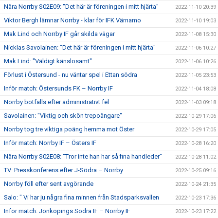
Nära Norrby S02E09: "Det här är föreningen i mitt hjärta"
2022-11-10 20:39
Viktor Bergh lämnar Norrby - klar för IFK Värnamo
2022-11-10 19:03
Mak Lind och Norrby IF går skilda vägar
2022-11-08 15:30
Nicklas Savolainen: "Det här är föreningen i mitt hjärta"
2022-11-06 10:27
Mak Lind: "Väldigt känslosamt"
2022-11-06 10:26
Förlust i Östersund - nu väntar spel i Ettan södra
2022-11-05 23:53
Inför match: Östersunds FK – Norrby IF
2022-11-04 18:08
Norrby bötfälls efter administrativt fel
2022-11-03 09:18
Savolainen: "Viktig och skön trepoängare"
2022-10-29 17:06
Norrby tog tre viktiga poäng hemma mot Öster
2022-10-29 17:05
Inför match: Norrby IF – Östers IF
2022-10-28 16:20
Nära Norrby S02E08: "Tror inte han har så fina handleder"
2022-10-28 11:02
TV: Presskonferens efter J-Södra – Norrby
2022-10-25 09:16
Norrby föll efter sent avgörande
2022-10-24 21:35
Salo: " Vi har ju några fina minnen från Stadsparksvallen
2022-10-23 17:36
Inför match: Jönköpings Södra IF – Norrby IF
2022-10-23 17:22