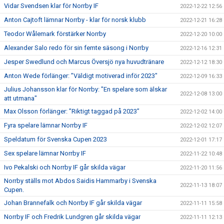
Vidar Svendsen klar för Norrby IF
2022-12-22 12:56
Anton Cajtoft lämnar Norrby - klar för norsk klubb
2022-12-21 16:28
Teodor Wålemark förstärker Norrby
2022-12-20 10:00
Alexander Salo redo för sin femte säsong i Norrby
2022-12-16 12:31
Jesper Swedlund och Marcus Översjö nya huvudtränare
2022-12-12 18:30
Anton Wede förlänger: ”Väldigt motiverad inför 2023"
2022-12-09 16:33
Julius Johansson klar för Norrby: "En spelare som älskar
2022-12-08 13:00
att utmana"
Max Olsson förlänger: ”Riktigt taggad på 2023”
2022-12-02 14:00
Fyra spelare lämnar Norrby IF
2022-12-02 12:07
Speldatum för Svenska Cupen 2023
2022-12-01 17:17
Sex spelare lämnar Norrby IF
2022-11-22 10:48
Ivo Pekalski och Norrby IF går skilda vägar
2022-11-20 11:56
Norrby ställs mot Abdos Saidis Hammarby i Svenska
2022-11-13 18:07
Cupen.
Johan Brannefalk och Norrby IF går skilda vägar
2022-11-11 15:58
Norrby IF och Fredrik Lundgren går skilda vägar
2022-11-11 12:13