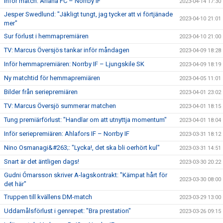
Inför match: Ariana FC – Norrby IF
2023-04-14 17:30
Jesper Swedlund: "Jäkligt tungt, jag tycker att vi förtjänade
2023-04-10 21:01
mer"
Sur förlust i hemmapremiären
2023-04-10 21:00
TV: Marcus Översjös tankar inför måndagen
2023-04-09 18:28
Inför hemmapremiären: Norrby IF – Ljungskile SK
2023-04-09 18:19
Ny matchtid för hemmapremiären
2023-04-05 11:01
Bilder från seriepremiären
2023-04-01 23:02
TV: Marcus Översjö summerar matchen
2023-04-01 18:15
Tung premiärförlust: "Handlar om att utnyttja momentum"
2023-04-01 18:04
Inför seriepremiären: Ahlafors IF – Norrby IF
2023-03-31 18:12
Nino Osmanagi&#263;: "Lycka!, det ska bli oerhört kul"
2023-03-31 14:51
Snart är det äntligen dags!
2023-03-30 20:22
Gudni Ómarsson skriver A-lagskontrakt: "Kämpat hårt för
2023-03-30 08:00
det här"
Truppen till kvällens DM-match
2023-03-29 13:00
Uddamålsförlust i genrepet: "Bra prestation"
2023-03-26 09:15