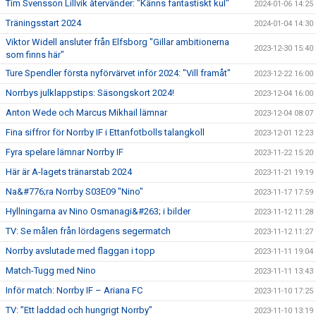
Tim Svensson Lillvik återvänder: "Känns fantastiskt kul"
2024-01-06 14:25
Träningsstart 2024
2024-01-04 14:30
Viktor Widell ansluter från Elfsborg "Gillar ambitionerna
2023-12-30 15:40
som finns här"
Ture Spendler första nyförvärvet inför 2024: "Vill framåt"
2023-12-22 16:00
Norrbys julklappstips: Säsongskort 2024!
2023-12-04 16:00
Anton Wede och Marcus Mikhail lämnar
2023-12-04 08:07
Fina siffror för Norrby IF i Ettanfotbolls talangkoll
2023-12-01 12:23
Fyra spelare lämnar Norrby IF
2023-11-22 15:20
Här är A-lagets tränarstab 2024
2023-11-21 19:19
Na&#776;ra Norrby S03E09 "Nino"
2023-11-17 17:59
Hyllningarna av Nino Osmanagi&#263; i bilder
2023-11-12 11:28
TV: Se målen från lördagens segermatch
2023-11-12 11:27
Norrby avslutade med flaggan i topp
2023-11-11 19:04
Match-Tugg med Nino
2023-11-11 13:43
Inför match: Norrby IF – Ariana FC
2023-11-10 17:25
TV: ”Ett laddad och hungrigt Norrby”
2023-11-10 13:19