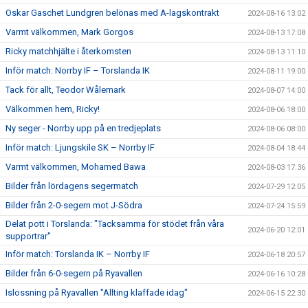
Oskar Gaschet Lundgren belönas med A-lagskontrakt
2024-08-16 13:02
Varmt välkommen, Mark Gorgos
2024-08-13 17:08
Ricky matchhjälte i återkomsten
2024-08-13 11:10
Inför match: Norrby IF – Torslanda IK
2024-08-11 19:00
Tack för allt, Teodor Wålemark
2024-08-07 14:00
Välkommen hem, Ricky!
2024-08-06 18:00
Ny seger - Norrby upp på en tredjeplats
2024-08-06 08:00
Inför match: Ljungskile SK – Norrby IF
2024-08-04 18:44
Varmt välkommen, Mohamed Bawa
2024-08-03 17:36
Bilder från lördagens segermatch
2024-07-29 12:05
Bilder från 2-0-segern mot J-Södra
2024-07-24 15:59
Delat pott i Torslanda: "Tacksamma för stödet från våra
2024-06-20 12:01
supportrar"
Inför match: Torslanda IK – Norrby IF
2024-06-18 20:57
Bilder från 6-0-segern på Ryavallen
2024-06-16 10:28
Islossning på Ryavallen "Allting klaffade idag"
2024-06-15 22:30