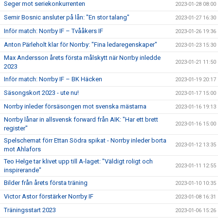
Seger mot seriekonkurrenten
2023-01-28 08:00
Semir Bosnic ansluter på lån: "En stor talang"
2023-01-27 16:30
Inför match: Norrby IF – Tvååkers IF
2023-01-26 19:36
Anton Pärleholt klar för Norrby: "Fina ledaregenskaper"
2023-01-23 15:30
Max Andersson årets första målskytt när Norrby inledde
2023-01-21 11:50
2023
Inför match: Norrby IF – BK Häcken
2023-01-19 20:17
Säsongskort 2023 - ute nu!
2023-01-17 15:00
Norrby inleder försäsongen mot svenska mästarna
2023-01-16 19:13
Norrby lånar in allsvensk forward från AIK: "Har ett brett
2023-01-16 15:00
register"
Spelschemat förr Ettan Södra spikat - Norrby inleder borta
2023-01-12 13:35
mot Ahlafors
Teo Helge tar klivet upp till A-laget: "Väldigt roligt och
2023-01-11 12:55
inspirerande"
Bilder från årets första träning
2023-01-10 10:35
Victor Astor förstärker Norrby IF
2023-01-08 16:31
Träningsstart 2023
2023-01-06 15:26