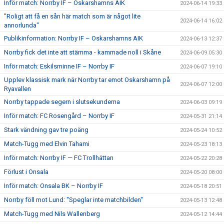
Inför match: Norrby IF – Oskarshamns AIK
2024-06-14 19:33
"Roligt att få en sån här match som är något lite
2024-06-14 16:02
annorlunda"
Publikinformation: Norrby IF – Oskarshamns AIK
2024-06-13 12:37
Norrby fick det inte att stämma - kammade noll i Skåne
2024-06-09 05:30
Inför match: Eskilsminne IF – Norrby IF
2024-06-07 19:10
Upplev klassisk mark när Norrby tar emot Oskarshamn på
2024-06-07 12:00
Ryavallen
Norrby tappade segern i slutsekunderna
2024-06-03 09:19
Inför match: FC Rosengård – Norrby IF
2024-05-31 21:14
Stark vändning gav tre poäng
2024-05-24 10:52
Match-Tugg med Elvin Tahami
2024-05-23 18:13
Inför match: Norrby IF — FC Trollhättan
2024-05-22 20:28
Förlust i Onsala
2024-05-20 08:00
Inför match: Onsala BK – Norrby IF
2024-05-18 20:51
Norrby föll mot Lund: "Speglar inte matchbilden"
2024-05-13 12:48
Match-Tugg med Nils Wallenberg
2024-05-12 14:44