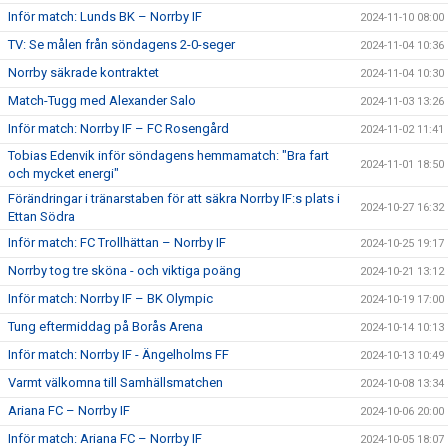
Inför match: Lunds BK – Norrby IF
2024-11-10 08:00
TV: Se målen från söndagens 2-0-seger
2024-11-04 10:36
Norrby säkrade kontraktet
2024-11-04 10:30
Match-Tugg med Alexander Salo
2024-11-03 13:26
Inför match: Norrby IF – FC Rosengård
2024-11-02 11:41
Tobias Edenvik inför söndagens hemmamatch: "Bra fart
2024-11-01 18:50
och mycket energi"
Förändringar i tränarstaben för att säkra Norrby IF:s plats i
2024-10-27 16:32
Ettan Södra
Inför match: FC Trollhättan – Norrby IF
2024-10-25 19:17
Norrby tog tre sköna - och viktiga poäng
2024-10-21 13:12
Inför match: Norrby IF – BK Olympic
2024-10-19 17:00
Tung eftermiddag på Borås Arena
2024-10-14 10:13
Inför match: Norrby IF - Ängelholms FF
2024-10-13 10:49
Varmt välkomna till Samhällsmatchen
2024-10-08 13:34
Ariana FC – Norrby IF
2024-10-06 20:00
Inför match: Ariana FC – Norrby IF
2024-10-05 18:07