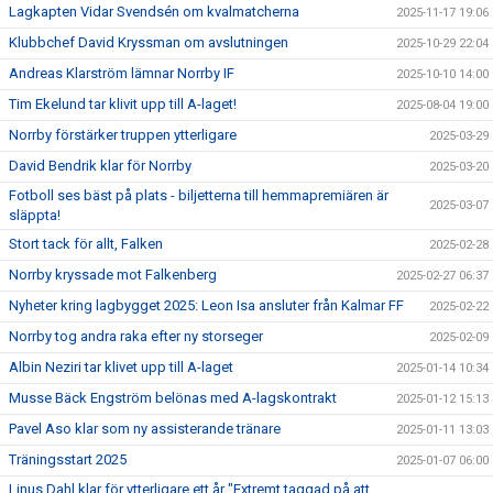
Lagkapten Vidar Svendsén om kvalmatcherna
2025-11-17 19:06
Klubbchef David Kryssman om avslutningen
2025-10-29 22:04
Andreas Klarström lämnar Norrby IF
2025-10-10 14:00
Tim Ekelund tar klivit upp till A-laget!
2025-08-04 19:00
Norrby förstärker truppen ytterligare
2025-03-29
David Bendrik klar för Norrby
2025-03-20
Fotboll ses bäst på plats - biljetterna till hemmapremiären är
2025-03-07
släppta!
Stort tack för allt, Falken
2025-02-28
Norrby kryssade mot Falkenberg
2025-02-27 06:37
Nyheter kring lagbygget 2025: Leon Isa ansluter från Kalmar FF
2025-02-22
Norrby tog andra raka efter ny storseger
2025-02-09
Albin Neziri tar klivet upp till A-laget
2025-01-14 10:34
Musse Bäck Engström belönas med A-lagskontrakt
2025-01-12 15:13
Pavel Aso klar som ny assisterande tränare
2025-01-11 13:03
Träningsstart 2025
2025-01-07 06:00
Linus Dahl klar för ytterligare ett år "Extremt taggad på att