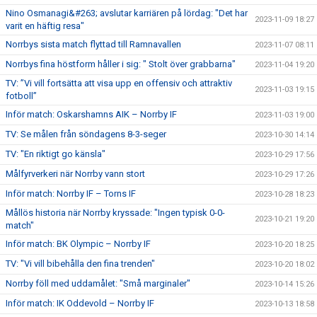
Nino Osmanagi&#263; avslutar karriären på lördag: "Det har
2023-11-09 18:27
varit en häftig resa"
Norrbys sista match flyttad till Ramnavallen
2023-11-07 08:11
Norrbys fina höstform håller i sig: " Stolt över grabbarna"
2023-11-04 19:20
TV: ”Vi vill fortsätta att visa upp en offensiv och attraktiv
2023-11-03 19:15
fotboll”
Inför match: Oskarshamns AIK – Norrby IF
2023-11-03 19:00
TV: Se målen från söndagens 8-3-seger
2023-10-30 14:14
TV: "En riktigt go känsla"
2023-10-29 17:56
Målfyrverkeri när Norrby vann stort
2023-10-29 17:26
Inför match: Norrby IF – Torns IF
2023-10-28 18:23
Mållös historia när Norrby kryssade: "Ingen typisk 0-0-
2023-10-21 19:20
match"
Inför match: BK Olympic – Norrby IF
2023-10-20 18:25
TV: "Vi vill bibehålla den fina trenden"
2023-10-20 18:02
Norrby föll med uddamålet: "Små marginaler"
2023-10-14 15:26
Inför match: IK Oddevold – Norrby IF
2023-10-13 18:58