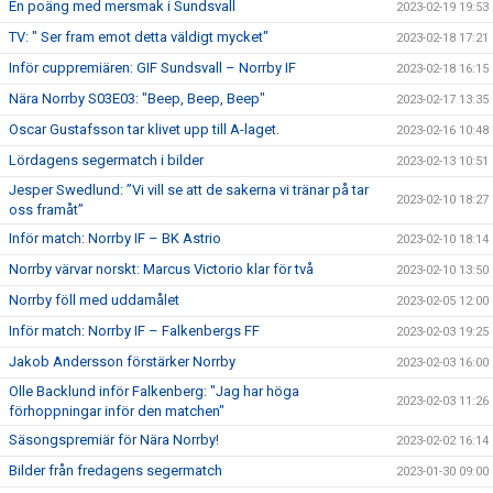
En poäng med mersmak i Sundsvall
2023-02-19 19:53
TV: " Ser fram emot detta väldigt mycket"
2023-02-18 17:21
Inför cuppremiären: GIF Sundsvall – Norrby IF
2023-02-18 16:15
Nära Norrby S03E03: "Beep, Beep, Beep"
2023-02-17 13:35
Oscar Gustafsson tar klivet upp till A-laget.
2023-02-16 10:48
Lördagens segermatch i bilder
2023-02-13 10:51
Jesper Swedlund: ”Vi vill se att de sakerna vi tränar på tar
2023-02-10 18:27
oss framåt”
Inför match: Norrby IF – BK Astrio
2023-02-10 18:14
Norrby värvar norskt: Marcus Victorio klar för två
2023-02-10 13:50
Norrby föll med uddamålet
2023-02-05 12:00
Inför match: Norrby IF – Falkenbergs FF
2023-02-03 19:25
Jakob Andersson förstärker Norrby
2023-02-03 16:00
Olle Backlund inför Falkenberg: "Jag har höga
2023-02-03 11:26
förhoppningar inför den matchen"
Säsongspremiär för Nära Norrby!
2023-02-02 16:14
Bilder från fredagens segermatch
2023-01-30 09:00