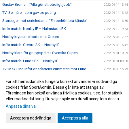
Gustav Broman: "Alla gör ett otroligt jobb"
2022-09-14 13:44
TV: Se målen som gav tre poäng
2022-09-14 13:42
Storseger mot serieledarna: "En oerhört bra känsla"
2022-09-14 13:30
Inför match: Norrby IF – Halmstads BK
2022-09-12 19:53
Norrby kryssade borta mot Örebro
2022-09-04 17:37
Inför match: Örebro SK – Norrby IF
2022-09-03 15:42
Norrby klara för gruppspelet i Svenska Cupen
2022-09-01 10:09
Inför match: Lunds BK – Norrby IF
2022-08-31 09:30
TV: Mak Lind inför onsdagens cupmatch mot Lund
2022-08-30 15:29
TV: Se målen som gav tre poäng
2022-08-29 12:58
För att hemsidan ska fungera korrekt använder vi nödvändiga
Norrby upp på säker mark efter hemmaseger
2022-08-28 18:15
cookies från SportAdmin. Dessa går inte att stänga av.
Föreningen kan också använda frivilliga cookies, t.ex. för statistik
TV: Mak Linds tankar inför söndagens hemmamatch
2022-08-27 17:36
eller marknadsföring. Du väljer själv om du vill acceptera dessa.
Inför match: Norrby IF – AFC Eskilstuna
2022-08-27 17:29
Anpassa dina val
Klubbchef David Kryssman: "En Norrbyit ger sig aldrig"
2022-08-25 15:06
Lunkan efter förlusten mot ÖIS: "Vi hade ett väldigt bra
Acceptera nödvändiga
Acceptera alla
2022-08-24 07:37
snack efter matchen"