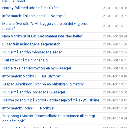
hemmamatch
Norrby föll med uddamålet i Skåne
2023-05-06 18:38
Inför match: Eskilsminne IF – Norrby IF
2023-05-05 19:32
Marcus Översjö: "Vi vill bygga vidare på det vi gjorde
2023-05-05 15:01
senast"
Nära Norrby S03E04: "Det stannar inte idag heller"
2023-05-04 20:24
Bilder från måndagens segermatch
2023-05-02 14:30
TV: Se målen från måndagens seger
2023-05-02 12:05
"Kul att allt hårt slit lönar sig"
2023-05-01 19:31
Tredje raka när Norrby tog en ny 3-0-seger
2023-05-01 18:05
Inför match: Norrby IF – BK Olympic
2023-04-30 18:18
Jesper Swedlund: "Tror på en publikvänlig match"
2023-04-30 13:51
TV: Se målen från lördagens 3-0-seger
2023-04-23 15:00
Tre nya poäng in på kontot - Atola Meja tvåmålskytt i skåne
2023-04-22 18:17
Inför match: Torns IF – Norrby IF
2023-04-21 17:30
Tre poäng i Malmö: "Omvandlade frustrationen till energi
2023-04-15 18:24
och hårt jobb"