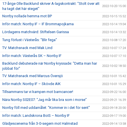
17-årige Olle Backlund skriver A-lagskontrakt: "Stolt över att
2022-10-20 15:00
ha tagit det här steget"
Norrby nollade hemma mot BP
2022-10-15 15:52
Inför match: Norrby IF – IF Brommapojkarna
2022-10-14 19:04
Lördagens matchvärd: Stiftelsen Garissa
2022-10-14 13:32
Tung förlust i Västerås: "Blir fega"
2022-10-08 17:20
TV: Matchsnack med Mak Lind
2022-10-07 17:24
Inför match: Västerås SK – Norrby IF
2022-10-07 17:10
Backlund debuterade när Norrby kryssade: "Detta man har
2022-10-02 18:50
jobbat för"
TV: Matchsnack med Marcus Översjö
2022-10-01 15:42
Inför match: Norrby IF – Skövde AIK
2022-10-01 15:29
Tillsammans tar vi kampen mot barncancer!
2022-09-22 16:00
Nära Norrby S02E07: "Jag mår lika bra som i morse"
2022-09-21 16:39
Norrby föll med uddamålet: "Kommer in i det för sent"
2022-09-18 20:00
Inför match: Landskrona BoIS – Norrby IF
2022-09-17 19:00
Glädjescenerna från 3-0-segern mot Halmstad
2022-09-14 13:58