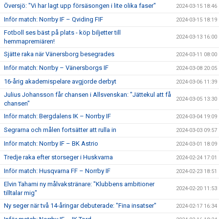
Översjö: "Vi har lagt upp försäsongen i lite olika faser"
2024-03-15 18:46
Inför match: Norrby IF – Qviding FIF
2024-03-15 18:19
Fotboll ses bäst på plats - köp biljetter till
2024-03-13 16:00
hemmapremiären!
Sjätte raka när Vänersborg besegrades
2024-03-11 08:00
Inför match: Norrby – Vänersborgs IF
2024-03-08 20:05
16-årig akademispelare avgjorde derbyt
2024-03-06 11:39
Julius Johansson får chansen i Allsvenskan: "Jättekul att få
2024-03-05 13:30
chansen"
Inför match: Bergdalens IK – Norrby IF
2024-03-04 19:09
Segrarna och målen fortsätter att rulla in
2024-03-03 09:57
Inför match: Norrby IF – BK Astrio
2024-03-01 18:09
Tredje raka efter storseger i Huskvarna
2024-02-24 17:01
Inför match: Husqvarna FF – Norrby IF
2024-02-23 18:51
Elvin Tahami ny målvakstränare: "Klubbens ambitioner
2024-02-20 11:53
tilltalar mig"
Ny seger när två 14-åringar debuterade: "Fina insatser"
2024-02-17 16:34