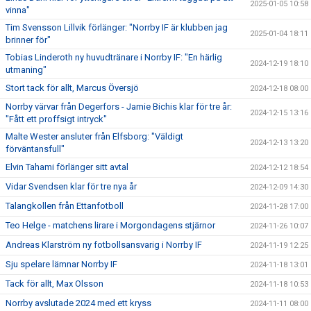
2025-01-05 10:58
vinna"
Tim Svensson Lillvik förlänger: "Norrby IF är klubben jag
2025-01-04 18:11
brinner för"
Tobias Linderoth ny huvudtränare i Norrby IF: "En härlig
2024-12-19 18:10
utmaning"
Stort tack för allt, Marcus Översjö
2024-12-18 08:00
Norrby värvar från Degerfors - Jamie Bichis klar för tre år:
2024-12-15 13:16
"Fått ett proffsigt intryck"
Malte Wester ansluter från Elfsborg: "Väldigt
2024-12-13 13:20
förväntansfull"
Elvin Tahami förlänger sitt avtal
2024-12-12 18:54
Vidar Svendsen klar för tre nya år
2024-12-09 14:30
Talangkollen från Ettanfotboll
2024-11-28 17:00
Teo Helge - matchens lirare i Morgondagens stjärnor
2024-11-26 10:07
Andreas Klarström ny fotbollsansvarig i Norrby IF
2024-11-19 12:25
Sju spelare lämnar Norrby IF
2024-11-18 13:01
Tack för allt, Max Olsson
2024-11-18 10:53
Norrby avslutade 2024 med ett kryss
2024-11-11 08:00