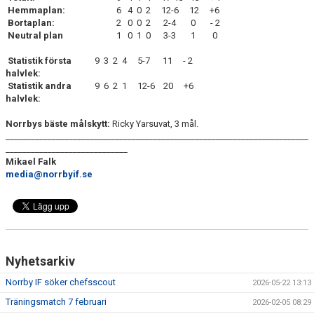
Hemmaplan:
6 4 0 2 12-6 12 +6
Bortaplan:
2 0 0 2 2-4 0 - 2
Neutral plan
1 0 1 0 3-3 1 0
Statistik första
9 3 2 4 5-7 11 - 2
halvlek:
Statistik andra
9 6 2 1 12-6 20 +6
halvlek:
Norrbys bäste målskytt:
Ricky Yarsuvat, 3 mål.
________________________________________________________________________
_____________________________
Mikael Falk
media@norrbyif.se
Nyhetsarkiv
Norrby IF söker chefsscout
2026-05-22 13:13
Träningsmatch 7 februari
2026-02-05 08:29