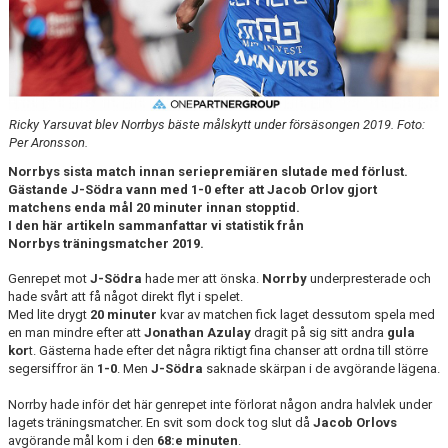
DOKUMENT
BILDARKIV
BILDER 2025
Ricky Yarsuvat blev Norrbys bäste målskytt under försäsongen 2019. Foto:
TABELL ETTAN SÖDRA 2025
Per Aronsson.
Norrbys sista match innan seriepremiären slutade med förlust.
Gästande J-Södra vann med 1-0 efter att Jacob Orlov gjort
matchens enda mål 20 minuter innan stopptid.
I den här artikeln sammanfattar vi statistik från
Norrbys träningsmatcher 2019.
Genrepet mot
J-Södra
hade mer att önska.
Norrby
underpresterade och
hade svårt att få något direkt flyt i spelet.
Med lite drygt
20 minuter
kvar av matchen fick laget dessutom spela med
en man mindre efter att
Jonathan Azulay
dragit på sig sitt andra
gula
kor
t. Gästerna hade efter det några riktigt fina chanser att ordna till större
segersiffror än
1-0
. Men
J-Södra
saknade skärpan i de avgörande lägena.
Norrby hade inför det här genrepet inte förlorat någon andra halvlek under
lagets träningsmatcher. En svit som dock tog slut då
Jacob Orlovs
avgörande mål kom i den
68:e minuten
.