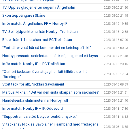
TV: Upplev glädjen efter segern i Ängelholm
2023-05-20 21:50
Skön trepoängare i Skåne
2023-05-20 21:45
Inför match: Ängelholms FF – Norrby IF
2023-05-19 19:35
TV: Se höjdpunkterna från Norrby - Trollhättan
2023-05-18 12:38
Bilder från 1-1-matchen mot FC Trollhättan
2023-05-18 07:00
"Fortsätter vi så här så kommer det en ketchupeffekt"
2023-05-18 00:03
Norrby pressade serieledarna - fick nöja sig med ett kryss
2023-05-17 21:48
Inför match: Norrby IF – FC Trollhättan
2023-05-16 20:15
"Oerhört tacksam över att jag har fått tillhöra den här
2023-05-13 17:54
föreningen"
Stort tack för allt, Nicklas Savolainen!
2023-05-13 08:59
Marcus Mikhail: "Det var den sista skärpan som saknades"
2023-05-12 21:51
Händelserika slutminuter när Norrby föll
2023-05-12 21:40
Inför match: Norrby IF – IK Oddevold
2023-05-11 17:30
"Supportrarnas stöd betyder oerhört mycket"
2023-05-11 16:13
Vi tackar av Nicklas Savolainen i samband med fredagens
2023-05-08 13:55