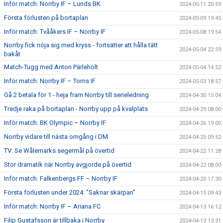
Inför match: Norrby IF – Lunds BK
2024-05-11 20:59
Första förlusten på bortaplan
2024-05-09 19:45
Inför match: Tvååkers IF – Norrby IF
2024-05-08 19:54
Norrby fick nöja sig med kryss - fortsätter att hålla tätt
2024-05-04 22:59
bakåt
Match-Tugg med Anton Pärleholt
2024-05-04 14:52
Inför match: Norrby IF – Torns IF
2024-05-03 18:57
Gå 2 betala för 1 - heja fram Norrby till serieledning
2024-04-30 15:04
Tredje raka på bortaplan - Norrby upp på kvalplats
2024-04-29 08:00
Inför match: BK Olympic – Norrby IF
2024-04-26 19:00
Norrby vidare till nästa omgång i DM
2024-04-25 09:52
TV: Se Wålemarks segermål på övertid
2024-04-22 11:28
Stor dramatik när Norrby avgjorde på övertid
2024-04-22 08:00
Inför match: Falkenbergs FF – Norrby IF
2024-04-20 17:30
Första förlusten under 2024: "Saknar skärpan"
2024-04-15 09:43
Inför match: Norrby IF – Ariana FC
2024-04-13 16:12
Filip Gustafsson är tillbaka i Norrby
2024-04-13 13:31