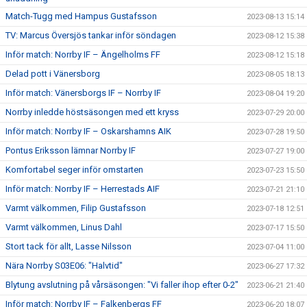
Match-Tugg med Hampus Gustafsson
2023-08-13 15:14
TV: Marcus Översjös tankar inför söndagen
2023-08-12 15:38
Inför match: Norrby IF – Ängelholms FF
2023-08-12 15:18
Delad pott i Vänersborg
2023-08-05 18:13
Inför match: Vänersborgs IF – Norrby IF
2023-08-04 19:20
Norrby inledde höstsäsongen med ett kryss
2023-07-29 20:00
Inför match: Norrby IF – Oskarshamns AIK
2023-07-28 19:50
Pontus Eriksson lämnar Norrby IF
2023-07-27 19:00
Komfortabel seger inför omstarten
2023-07-23 15:50
Inför match: Norrby IF – Herrestads AIF
2023-07-21 21:10
Varmt välkommen, Filip Gustafsson
2023-07-18 12:51
Varmt välkommen, Linus Dahl
2023-07-17 15:50
Stort tack för allt, Lasse Nilsson
2023-07-04 11:00
Nära Norrby S03E06: "Halvtid"
2023-06-27 17:32
Blytung avslutning på vårsäsongen: "Vi faller ihop efter 0-2"
2023-06-21 21:40
Inför match: Norrby IF – Falkenbergs FF
2023-06-20 18:07