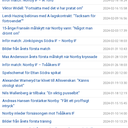
Inför match: Norrby IF – IK Tord
2024-02-16 18:24
Viktor Widell: "Fortsätta med det vi har pratat om"
2024-02-16 15:58
Lendi Haziraj belönas med A-lagskontrakt: "Tacksam för
2024-02-09 16:56
förtroendet""
15-årige Fransén målskytt när Norrby vann: "Något man
2024-02-03 17:39
drömt om"
Inför match: Jönköpings Södra IF – Norrby IF
2024-02-02 18:03
Bilder från årets första match
2024-01-31 10:43
Max Andersson årets första målskytt när Norrby kryssade
2024-01-28 13:09
Inför match: Norrby IF – Tvååkers IF
2024-01-26 18:03
Spelschemat för Ettan Södra spikat
2024-01-20 12:00
Alexander Warneryd tar klivet till Allsvenskan: "Känns
2024-01-19 13:30
otroligt stort"
Nils Wallenberg är tillbaka: "En viktig pusselbit"
2024-01-18 12:19
Andreas Hansen förstärker Norrby: "Fått ett proffsigt
2024-01-15 15:45
intryck"
Norrby inleder försäsongen mot Tvååkers IF
2024-01-10 14:00
Bilder från årets första träning
2024-01-10 13:29