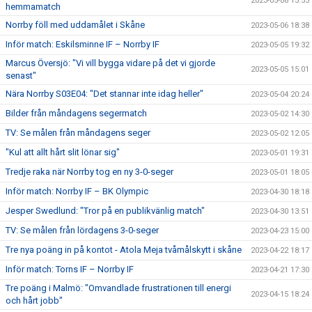
2023-05-08 13:55
hemmamatch
Norrby föll med uddamålet i Skåne
2023-05-06 18:38
Inför match: Eskilsminne IF – Norrby IF
2023-05-05 19:32
Marcus Översjö: "Vi vill bygga vidare på det vi gjorde
2023-05-05 15:01
senast"
Nära Norrby S03E04: "Det stannar inte idag heller"
2023-05-04 20:24
Bilder från måndagens segermatch
2023-05-02 14:30
TV: Se målen från måndagens seger
2023-05-02 12:05
"Kul att allt hårt slit lönar sig"
2023-05-01 19:31
Tredje raka när Norrby tog en ny 3-0-seger
2023-05-01 18:05
Inför match: Norrby IF – BK Olympic
2023-04-30 18:18
Jesper Swedlund: "Tror på en publikvänlig match"
2023-04-30 13:51
TV: Se målen från lördagens 3-0-seger
2023-04-23 15:00
Tre nya poäng in på kontot - Atola Meja tvåmålskytt i skåne
2023-04-22 18:17
Inför match: Torns IF – Norrby IF
2023-04-21 17:30
Tre poäng i Malmö: "Omvandlade frustrationen till energi
2023-04-15 18:24
och hårt jobb"