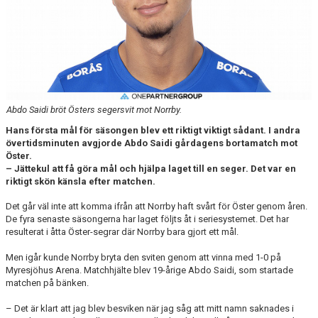
DOKUMENT
BILDARKIV
BILDER 2025
TABELL ETTAN SÖDRA 2025
Abdo Saidi bröt Östers segersvit mot Norrby.
Hans första mål för säsongen blev ett riktigt viktigt sådant. I andra
övertidsminuten avgjorde Abdo Saidi gårdagens bortamatch mot
Öster.
– Jättekul att få göra mål och hjälpa laget till en seger. Det var en
riktigt skön känsla efter matchen.
Det går väl inte att komma ifrån att Norrby haft svårt för Öster genom åren.
De fyra senaste säsongerna har laget följts åt i seriesystemet. Det har
resulterat i åtta Öster-segrar där Norrby bara gjort ett mål.
Men igår kunde Norrby bryta den sviten genom att vinna med 1-0 på
Myresjöhus Arena. Matchhjälte blev 19-årige Abdo Saidi, som startade
matchen på bänken.
– Det är klart att jag blev besviken när jag såg att mitt namn saknades i