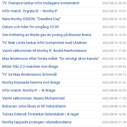
TV: Översjös tankar inför tisdagens bortamatch
2022-08-22 20:20
Inför match: Örgryte IS – Norrby IF
2022-08-22 19:37
Nära Norrby S02E06: "Deadline Day"
2022-08-20 16:29
Datum och tider för omgång 25-30
2022-08-17 13:01
Sen kvittering av Wede gav en poäng på Bravida Arena
2022-08-14 16:39
TV: Mak Linds tankar inför bortamötet med Utsikten.
2022-08-14 10:05
Varmt välkommen till Norrby IF, André Reinholdsson
2022-08-11 17:00
Max Andersson efter första målet: "En otroligt skön känsla"
2022-08-10 09:56
Bilder från 2-2-matchen mot Brage
2022-08-10 09:49
TV: Se Max Anderssons drömmål
2022-08-10 09:15
Norrby kryssade hemma mot Brage
2022-08-09 21:42
Inför match: Norrby IF – IK Brage
2022-08-08 20:09
Varmt välkommen, Nasiru Mohammed
2022-08-08 17:33
Bubacarr Jobe lånas ut till Oskarshamn
2022-08-08 12:40
Tobias Edenvik förstärker ledarstaben i A-laget
2022-08-05 16:06
Norrby tappade poängen i slutsekunderna
2022-08-03 21:18