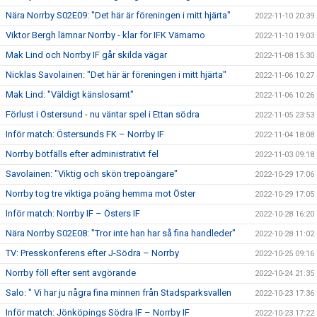
Nära Norrby S02E09: "Det här är föreningen i mitt hjärta"
2022-11-10 20:39
Viktor Bergh lämnar Norrby - klar för IFK Värnamo
2022-11-10 19:03
Mak Lind och Norrby IF går skilda vägar
2022-11-08 15:30
Nicklas Savolainen: "Det här är föreningen i mitt hjärta"
2022-11-06 10:27
Mak Lind: "Väldigt känslosamt"
2022-11-06 10:26
Förlust i Östersund - nu väntar spel i Ettan södra
2022-11-05 23:53
Inför match: Östersunds FK – Norrby IF
2022-11-04 18:08
Norrby bötfälls efter administrativt fel
2022-11-03 09:18
Savolainen: "Viktig och skön trepoängare"
2022-10-29 17:06
Norrby tog tre viktiga poäng hemma mot Öster
2022-10-29 17:05
Inför match: Norrby IF – Östers IF
2022-10-28 16:20
Nära Norrby S02E08: "Tror inte han har så fina handleder"
2022-10-28 11:02
TV: Presskonferens efter J-Södra – Norrby
2022-10-25 09:16
Norrby föll efter sent avgörande
2022-10-24 21:35
Salo: " Vi har ju några fina minnen från Stadsparksvallen
2022-10-23 17:36
Inför match: Jönköpings Södra IF – Norrby IF
2022-10-23 17:22