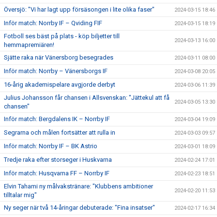
Översjö: "Vi har lagt upp försäsongen i lite olika faser"
2024-03-15 18:46
Inför match: Norrby IF – Qviding FIF
2024-03-15 18:19
Fotboll ses bäst på plats - köp biljetter till
2024-03-13 16:00
hemmapremiären!
Sjätte raka när Vänersborg besegrades
2024-03-11 08:00
Inför match: Norrby – Vänersborgs IF
2024-03-08 20:05
16-årig akademispelare avgjorde derbyt
2024-03-06 11:39
Julius Johansson får chansen i Allsvenskan: "Jättekul att få
2024-03-05 13:30
chansen"
Inför match: Bergdalens IK – Norrby IF
2024-03-04 19:09
Segrarna och målen fortsätter att rulla in
2024-03-03 09:57
Inför match: Norrby IF – BK Astrio
2024-03-01 18:09
Tredje raka efter storseger i Huskvarna
2024-02-24 17:01
Inför match: Husqvarna FF – Norrby IF
2024-02-23 18:51
Elvin Tahami ny målvakstränare: "Klubbens ambitioner
2024-02-20 11:53
tilltalar mig"
Ny seger när två 14-åringar debuterade: "Fina insatser"
2024-02-17 16:34