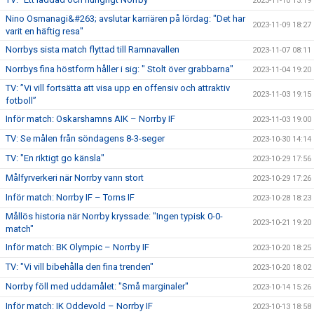
2023-11-10 13:19
Nino Osmanagi&#263; avslutar karriären på lördag: "Det har
2023-11-09 18:27
varit en häftig resa"
Norrbys sista match flyttad till Ramnavallen
2023-11-07 08:11
Norrbys fina höstform håller i sig: " Stolt över grabbarna"
2023-11-04 19:20
TV: ”Vi vill fortsätta att visa upp en offensiv och attraktiv
2023-11-03 19:15
fotboll”
Inför match: Oskarshamns AIK – Norrby IF
2023-11-03 19:00
TV: Se målen från söndagens 8-3-seger
2023-10-30 14:14
TV: "En riktigt go känsla"
2023-10-29 17:56
Målfyrverkeri när Norrby vann stort
2023-10-29 17:26
Inför match: Norrby IF – Torns IF
2023-10-28 18:23
Mållös historia när Norrby kryssade: "Ingen typisk 0-0-
2023-10-21 19:20
match"
Inför match: BK Olympic – Norrby IF
2023-10-20 18:25
TV: "Vi vill bibehålla den fina trenden"
2023-10-20 18:02
Norrby föll med uddamålet: "Små marginaler"
2023-10-14 15:26
Inför match: IK Oddevold – Norrby IF
2023-10-13 18:58