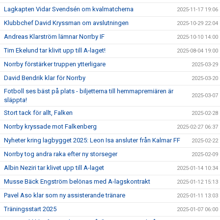
Lagkapten Vidar Svendsén om kvalmatcherna
2025-11-17 19:06
Klubbchef David Kryssman om avslutningen
2025-10-29 22:04
Andreas Klarström lämnar Norrby IF
2025-10-10 14:00
Tim Ekelund tar klivit upp till A-laget!
2025-08-04 19:00
Norrby förstärker truppen ytterligare
2025-03-29
David Bendrik klar för Norrby
2025-03-20
Fotboll ses bäst på plats - biljetterna till hemmapremiären är
2025-03-07
släppta!
Stort tack för allt, Falken
2025-02-28
Norrby kryssade mot Falkenberg
2025-02-27 06:37
Nyheter kring lagbygget 2025: Leon Isa ansluter från Kalmar FF
2025-02-22
Norrby tog andra raka efter ny storseger
2025-02-09
Albin Neziri tar klivet upp till A-laget
2025-01-14 10:34
Musse Bäck Engström belönas med A-lagskontrakt
2025-01-12 15:13
Pavel Aso klar som ny assisterande tränare
2025-01-11 13:03
Träningsstart 2025
2025-01-07 06:00