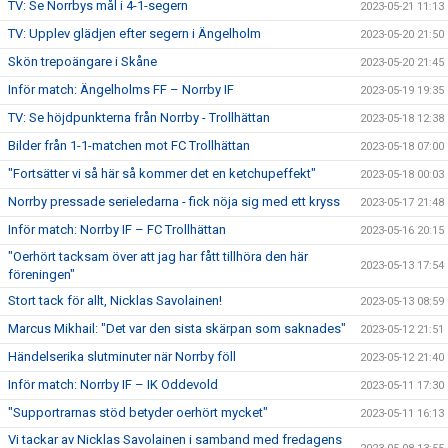
TV: Se Norrbys mål i 4-1-segern
2023-05-21 11:13
TV: Upplev glädjen efter segern i Ängelholm
2023-05-20 21:50
Skön trepoängare i Skåne
2023-05-20 21:45
Inför match: Ängelholms FF – Norrby IF
2023-05-19 19:35
TV: Se höjdpunkterna från Norrby - Trollhättan
2023-05-18 12:38
Bilder från 1-1-matchen mot FC Trollhättan
2023-05-18 07:00
"Fortsätter vi så här så kommer det en ketchupeffekt"
2023-05-18 00:03
Norrby pressade serieledarna - fick nöja sig med ett kryss
2023-05-17 21:48
Inför match: Norrby IF – FC Trollhättan
2023-05-16 20:15
"Oerhört tacksam över att jag har fått tillhöra den här
2023-05-13 17:54
föreningen"
Stort tack för allt, Nicklas Savolainen!
2023-05-13 08:59
Marcus Mikhail: "Det var den sista skärpan som saknades"
2023-05-12 21:51
Händelserika slutminuter när Norrby föll
2023-05-12 21:40
Inför match: Norrby IF – IK Oddevold
2023-05-11 17:30
"Supportrarnas stöd betyder oerhört mycket"
2023-05-11 16:13
Vi tackar av Nicklas Savolainen i samband med fredagens