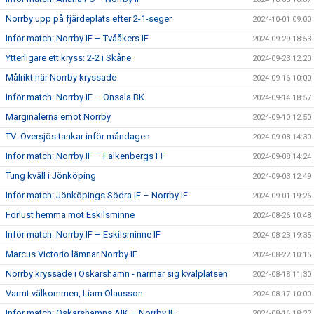
Norrby upp på fjärdeplats efter 2-1-seger
2024-10-01 09:00
Inför match: Norrby IF – Tvååkers IF
2024-09-29 18:53
Ytterligare ett kryss: 2-2 i Skåne
2024-09-23 12:20
Målrikt när Norrby kryssade
2024-09-16 10:00
Inför match: Norrby IF – Onsala BK
2024-09-14 18:57
Marginalerna emot Norrby
2024-09-10 12:50
TV: Översjös tankar inför måndagen
2024-09-08 14:30
Inför match: Norrby IF – Falkenbergs FF
2024-09-08 14:24
Tung kväll i Jönköping
2024-09-03 12:49
Inför match: Jönköpings Södra IF – Norrby IF
2024-09-01 19:26
Förlust hemma mot Eskilsminne
2024-08-26 10:48
Inför match: Norrby IF – Eskilsminne IF
2024-08-23 19:35
Marcus Victorio lämnar Norrby IF
2024-08-22 10:15
Norrby kryssade i Oskarshamn - närmar sig kvalplatsen
2024-08-18 11:30
Varmt välkommen, Liam Olausson
2024-08-17 10:00
Inför match: Oskarshamns AIK – Norrby IF
2024-08-16 18:22