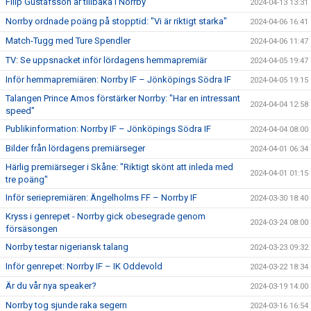
Filip Gustafsson är tillbaka i Norrby
2024-04-13 13:31
Norrby ordnade poäng på stopptid: "Vi är riktigt starka"
2024-04-06 16:41
Match-Tugg med Ture Spendler
2024-04-06 11:47
TV: Se uppsnacket inför lördagens hemmapremiär
2024-04-05 19:47
Inför hemmapremiären: Norrby IF – Jönköpings Södra IF
2024-04-05 19:15
Talangen Prince Amos förstärker Norrby: "Har en intressant
2024-04-04 12:58
speed"
Publikinformation: Norrby IF – Jönköpings Södra IF
2024-04-04 08:00
Bilder från lördagens premiärseger
2024-04-01 06:34
Härlig premiärseger i Skåne: "Riktigt skönt att inleda med
2024-04-01 01:15
tre poäng"
Inför seriepremiären: Ängelholms FF – Norrby IF
2024-03-30 18:40
Kryss i genrepet - Norrby gick obesegrade genom
2024-03-24 08:00
försäsongen
Norrby testar nigeriansk talang
2024-03-23 09:32
Inför genrepet: Norrby IF – IK Oddevold
2024-03-22 18:34
Är du vår nya speaker?
2024-03-19 14:00
Norrby tog sjunde raka segern
2024-03-16 16:54