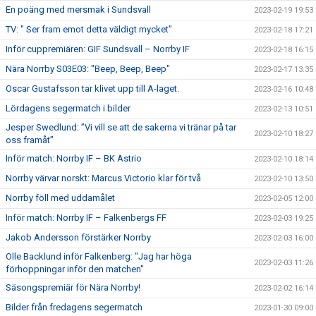
En poäng med mersmak i Sundsvall
2023-02-19 19:53
TV: " Ser fram emot detta väldigt mycket"
2023-02-18 17:21
Inför cuppremiären: GIF Sundsvall – Norrby IF
2023-02-18 16:15
Nära Norrby S03E03: "Beep, Beep, Beep"
2023-02-17 13:35
Oscar Gustafsson tar klivet upp till A-laget.
2023-02-16 10:48
Lördagens segermatch i bilder
2023-02-13 10:51
Jesper Swedlund: ”Vi vill se att de sakerna vi tränar på tar
2023-02-10 18:27
oss framåt”
Inför match: Norrby IF – BK Astrio
2023-02-10 18:14
Norrby värvar norskt: Marcus Victorio klar för två
2023-02-10 13:50
Norrby föll med uddamålet
2023-02-05 12:00
Inför match: Norrby IF – Falkenbergs FF
2023-02-03 19:25
Jakob Andersson förstärker Norrby
2023-02-03 16:00
Olle Backlund inför Falkenberg: "Jag har höga
2023-02-03 11:26
förhoppningar inför den matchen"
Säsongspremiär för Nära Norrby!
2023-02-02 16:14
Bilder från fredagens segermatch
2023-01-30 09:00