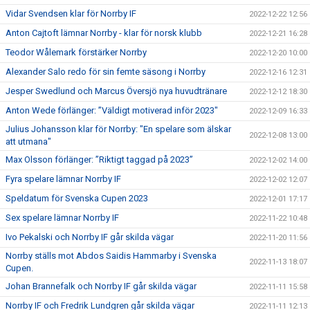
Vidar Svendsen klar för Norrby IF
2022-12-22 12:56
Anton Cajtoft lämnar Norrby - klar för norsk klubb
2022-12-21 16:28
Teodor Wålemark förstärker Norrby
2022-12-20 10:00
Alexander Salo redo för sin femte säsong i Norrby
2022-12-16 12:31
Jesper Swedlund och Marcus Översjö nya huvudtränare
2022-12-12 18:30
Anton Wede förlänger: ”Väldigt motiverad inför 2023"
2022-12-09 16:33
Julius Johansson klar för Norrby: "En spelare som älskar
2022-12-08 13:00
att utmana"
Max Olsson förlänger: ”Riktigt taggad på 2023”
2022-12-02 14:00
Fyra spelare lämnar Norrby IF
2022-12-02 12:07
Speldatum för Svenska Cupen 2023
2022-12-01 17:17
Sex spelare lämnar Norrby IF
2022-11-22 10:48
Ivo Pekalski och Norrby IF går skilda vägar
2022-11-20 11:56
Norrby ställs mot Abdos Saidis Hammarby i Svenska
2022-11-13 18:07
Cupen.
Johan Brannefalk och Norrby IF går skilda vägar
2022-11-11 15:58
Norrby IF och Fredrik Lundgren går skilda vägar
2022-11-11 12:13