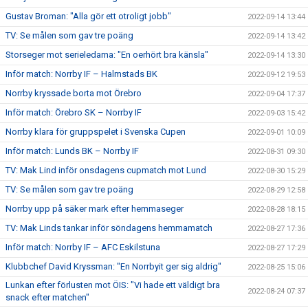
Gustav Broman: "Alla gör ett otroligt jobb"
2022-09-14 13:44
TV: Se målen som gav tre poäng
2022-09-14 13:42
Storseger mot serieledarna: "En oerhört bra känsla"
2022-09-14 13:30
Inför match: Norrby IF – Halmstads BK
2022-09-12 19:53
Norrby kryssade borta mot Örebro
2022-09-04 17:37
Inför match: Örebro SK – Norrby IF
2022-09-03 15:42
Norrby klara för gruppspelet i Svenska Cupen
2022-09-01 10:09
Inför match: Lunds BK – Norrby IF
2022-08-31 09:30
TV: Mak Lind inför onsdagens cupmatch mot Lund
2022-08-30 15:29
TV: Se målen som gav tre poäng
2022-08-29 12:58
Norrby upp på säker mark efter hemmaseger
2022-08-28 18:15
TV: Mak Linds tankar inför söndagens hemmamatch
2022-08-27 17:36
Inför match: Norrby IF – AFC Eskilstuna
2022-08-27 17:29
Klubbchef David Kryssman: "En Norrbyit ger sig aldrig"
2022-08-25 15:06
Lunkan efter förlusten mot ÖIS: "Vi hade ett väldigt bra
2022-08-24 07:37
snack efter matchen"