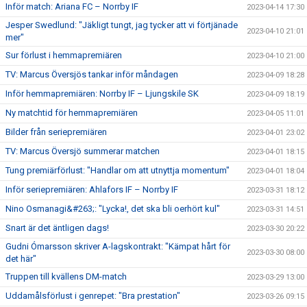
Inför match: Ariana FC – Norrby IF
2023-04-14 17:30
Jesper Swedlund: "Jäkligt tungt, jag tycker att vi förtjänade
2023-04-10 21:01
mer"
Sur förlust i hemmapremiären
2023-04-10 21:00
TV: Marcus Översjös tankar inför måndagen
2023-04-09 18:28
Inför hemmapremiären: Norrby IF – Ljungskile SK
2023-04-09 18:19
Ny matchtid för hemmapremiären
2023-04-05 11:01
Bilder från seriepremiären
2023-04-01 23:02
TV: Marcus Översjö summerar matchen
2023-04-01 18:15
Tung premiärförlust: "Handlar om att utnyttja momentum"
2023-04-01 18:04
Inför seriepremiären: Ahlafors IF – Norrby IF
2023-03-31 18:12
Nino Osmanagi&#263;: "Lycka!, det ska bli oerhört kul"
2023-03-31 14:51
Snart är det äntligen dags!
2023-03-30 20:22
Gudni Ómarsson skriver A-lagskontrakt: "Kämpat hårt för
2023-03-30 08:00
det här"
Truppen till kvällens DM-match
2023-03-29 13:00
Uddamålsförlust i genrepet: "Bra prestation"
2023-03-26 09:15