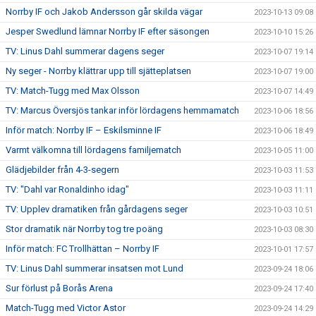
Norrby IF och Jakob Andersson går skilda vägar
2023-10-13 09:08
Jesper Swedlund lämnar Norrby IF efter säsongen
2023-10-10 15:26
TV: Linus Dahl summerar dagens seger
2023-10-07 19:14
Ny seger - Norrby klättrar upp till sjätteplatsen
2023-10-07 19:00
TV: Match-Tugg med Max Olsson
2023-10-07 14:49
TV: Marcus Översjös tankar inför lördagens hemmamatch
2023-10-06 18:56
Inför match: Norrby IF – Eskilsminne IF
2023-10-06 18:49
Varmt välkomna till lördagens familjematch
2023-10-05 11:00
Glädjebilder från 4-3-segern
2023-10-03 11:53
TV: "Dahl var Ronaldinho idag"
2023-10-03 11:11
TV: Upplev dramatiken från gårdagens seger
2023-10-03 10:51
Stor dramatik när Norrby tog tre poäng
2023-10-03 08:30
Inför match: FC Trollhättan – Norrby IF
2023-10-01 17:57
TV: Linus Dahl summerar insatsen mot Lund
2023-09-24 18:06
Sur förlust på Borås Arena
2023-09-24 17:40
Match-Tugg med Victor Astor
2023-09-24 14:29