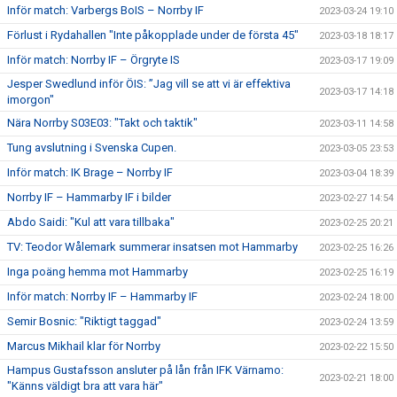
Inför match: Varbergs BoIS – Norrby IF
2023-03-24 19:10
Förlust i Rydahallen "Inte påkopplade under de första 45"
2023-03-18 18:17
Inför match: Norrby IF – Örgryte IS
2023-03-17 19:09
Jesper Swedlund inför ÖIS: ”Jag vill se att vi är effektiva
2023-03-17 14:18
imorgon"
Nära Norrby S03E03: "Takt och taktik"
2023-03-11 14:58
Tung avslutning i Svenska Cupen.
2023-03-05 23:53
Inför match: IK Brage – Norrby IF
2023-03-04 18:39
Norrby IF – Hammarby IF i bilder
2023-02-27 14:54
Abdo Saidi: "Kul att vara tillbaka"
2023-02-25 20:21
TV: Teodor Wålemark summerar insatsen mot Hammarby
2023-02-25 16:26
Inga poäng hemma mot Hammarby
2023-02-25 16:19
Inför match: Norrby IF – Hammarby IF
2023-02-24 18:00
Semir Bosnic: "Riktigt taggad"
2023-02-24 13:59
Marcus Mikhail klar för Norrby
2023-02-22 15:50
Hampus Gustafsson ansluter på lån från IFK Värnamo:
2023-02-21 18:00
"Känns väldigt bra att vara här"