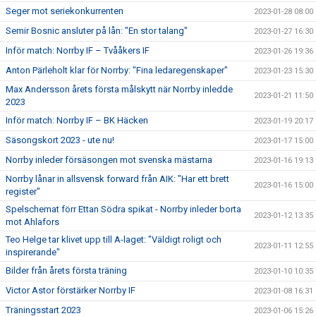
Seger mot seriekonkurrenten
2023-01-28 08:00
Semir Bosnic ansluter på lån: "En stor talang"
2023-01-27 16:30
Inför match: Norrby IF – Tvååkers IF
2023-01-26 19:36
Anton Pärleholt klar för Norrby: "Fina ledaregenskaper"
2023-01-23 15:30
Max Andersson årets första målskytt när Norrby inledde
2023-01-21 11:50
2023
Inför match: Norrby IF – BK Häcken
2023-01-19 20:17
Säsongskort 2023 - ute nu!
2023-01-17 15:00
Norrby inleder försäsongen mot svenska mästarna
2023-01-16 19:13
Norrby lånar in allsvensk forward från AIK: "Har ett brett
2023-01-16 15:00
register"
Spelschemat förr Ettan Södra spikat - Norrby inleder borta
2023-01-12 13:35
mot Ahlafors
Teo Helge tar klivet upp till A-laget: "Väldigt roligt och
2023-01-11 12:55
inspirerande"
Bilder från årets första träning
2023-01-10 10:35
Victor Astor förstärker Norrby IF
2023-01-08 16:31
Träningsstart 2023
2023-01-06 15:26