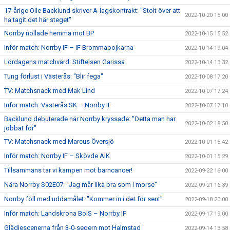
17-årige Olle Backlund skriver A-lagskontrakt: "Stolt över att
2022-10-20 15:00
ha tagit det här steget"
Norrby nollade hemma mot BP
2022-10-15 15:52
Inför match: Norrby IF – IF Brommapojkarna
2022-10-14 19:04
Lördagens matchvärd: Stiftelsen Garissa
2022-10-14 13:32
Tung förlust i Västerås: "Blir fega"
2022-10-08 17:20
TV: Matchsnack med Mak Lind
2022-10-07 17:24
Inför match: Västerås SK – Norrby IF
2022-10-07 17:10
Backlund debuterade när Norrby kryssade: "Detta man har
2022-10-02 18:50
jobbat för"
TV: Matchsnack med Marcus Översjö
2022-10-01 15:42
Inför match: Norrby IF – Skövde AIK
2022-10-01 15:29
Tillsammans tar vi kampen mot barncancer!
2022-09-22 16:00
Nära Norrby S02E07: "Jag mår lika bra som i morse"
2022-09-21 16:39
Norrby föll med uddamålet: "Kommer in i det för sent"
2022-09-18 20:00
Inför match: Landskrona BoIS – Norrby IF
2022-09-17 19:00
Glädjescenerna från 3-0-segern mot Halmstad
2022-09-14 13:58