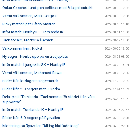
Oskar Gaschet Lundgren belönas med A-lagskontrakt
2024-08-16 13:02
Varmt välkommen, Mark Gorgos
2024-08-13 17:08
Ricky matchhjälte i återkomsten
2024-08-13 11:10
Inför match: Norrby IF – Torslanda IK
2024-08-11 19:00
Tack för allt, Teodor Wålemark
2024-08-07 14:00
Välkommen hem, Ricky!
2024-08-06 18:00
Ny seger - Norrby upp på en tredjeplats
2024-08-06 08:00
Inför match: Ljungskile SK – Norrby IF
2024-08-04 18:44
Varmt välkommen, Mohamed Bawa
2024-08-03 17:36
Bilder från lördagens segermatch
2024-07-29 12:05
Bilder från 2-0-segern mot J-Södra
2024-07-24 15:59
Delat pott i Torslanda: "Tacksamma för stödet från våra
2024-06-20 12:01
supportrar"
Inför match: Torslanda IK – Norrby IF
2024-06-18 20:57
Bilder från 6-0-segern på Ryavallen
2024-06-16 10:28
Islossning på Ryavallen "Allting klaffade idag"
2024-06-15 22:30