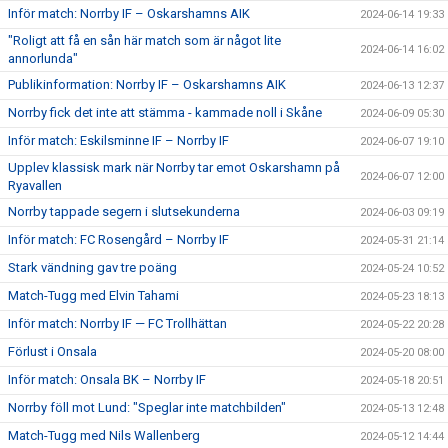
Inför match: Norrby IF – Oskarshamns AIK
2024-06-14 19:33
"Roligt att få en sån här match som är något lite
2024-06-14 16:02
annorlunda"
Publikinformation: Norrby IF – Oskarshamns AIK
2024-06-13 12:37
Norrby fick det inte att stämma - kammade noll i Skåne
2024-06-09 05:30
Inför match: Eskilsminne IF – Norrby IF
2024-06-07 19:10
Upplev klassisk mark när Norrby tar emot Oskarshamn på
2024-06-07 12:00
Ryavallen
Norrby tappade segern i slutsekunderna
2024-06-03 09:19
Inför match: FC Rosengård – Norrby IF
2024-05-31 21:14
Stark vändning gav tre poäng
2024-05-24 10:52
Match-Tugg med Elvin Tahami
2024-05-23 18:13
Inför match: Norrby IF — FC Trollhättan
2024-05-22 20:28
Förlust i Onsala
2024-05-20 08:00
Inför match: Onsala BK – Norrby IF
2024-05-18 20:51
Norrby föll mot Lund: "Speglar inte matchbilden"
2024-05-13 12:48
Match-Tugg med Nils Wallenberg
2024-05-12 14:44