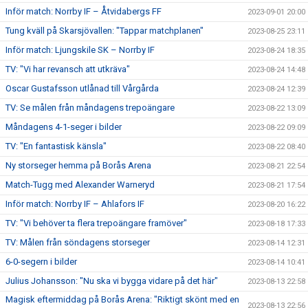
Inför match: Norrby IF – Åtvidabergs FF
2023-09-01 20:00
Tung kväll på Skarsjövallen: "Tappar matchplanen"
2023-08-25 23:11
Inför match: Ljungskile SK – Norrby IF
2023-08-24 18:35
TV: "Vi har revansch att utkräva"
2023-08-24 14:48
Oscar Gustafsson utlånad till Vårgårda
2023-08-24 12:39
TV: Se målen från måndagens trepoängare
2023-08-22 13:09
Måndagens 4-1-seger i bilder
2023-08-22 09:09
TV: "En fantastisk känsla"
2023-08-22 08:40
Ny storseger hemma på Borås Arena
2023-08-21 22:54
Match-Tugg med Alexander Warneryd
2023-08-21 17:54
Inför match: Norrby IF – Ahlafors IF
2023-08-20 16:22
TV: "Vi behöver ta flera trepoängare framöver"
2023-08-18 17:33
TV: Målen från söndagens storseger
2023-08-14 12:31
6-0-segern i bilder
2023-08-14 10:41
Julius Johansson: "Nu ska vi bygga vidare på det här"
2023-08-13 22:58
Magisk eftermiddag på Borås Arena: "Riktigt skönt med en
2023-08-13 22:56