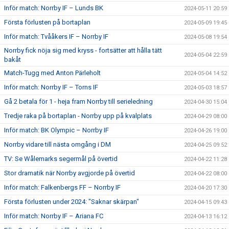
Inför match: Norrby IF – Lunds BK
2024-05-11 20:59
Första förlusten på bortaplan
2024-05-09 19:45
Inför match: Tvååkers IF – Norrby IF
2024-05-08 19:54
Norrby fick nöja sig med kryss - fortsätter att hålla tätt
2024-05-04 22:59
bakåt
Match-Tugg med Anton Pärleholt
2024-05-04 14:52
Inför match: Norrby IF – Torns IF
2024-05-03 18:57
Gå 2 betala för 1 - heja fram Norrby till serieledning
2024-04-30 15:04
Tredje raka på bortaplan - Norrby upp på kvalplats
2024-04-29 08:00
Inför match: BK Olympic – Norrby IF
2024-04-26 19:00
Norrby vidare till nästa omgång i DM
2024-04-25 09:52
TV: Se Wålemarks segermål på övertid
2024-04-22 11:28
Stor dramatik när Norrby avgjorde på övertid
2024-04-22 08:00
Inför match: Falkenbergs FF – Norrby IF
2024-04-20 17:30
Första förlusten under 2024: "Saknar skärpan"
2024-04-15 09:43
Inför match: Norrby IF – Ariana FC
2024-04-13 16:12