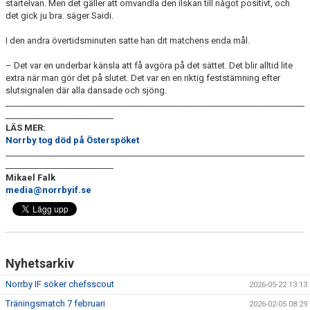
startelvan. Men det gäller att omvandla den ilskan till något positivt, och
det gick ju bra. säger Saidi.
I den andra övertidsminuten satte han dit matchens enda mål.
– Det var en underbar känsla att få avgöra på det sättet. Det blir alltid lite
extra när man gör det på slutet. Det var en en riktig feststämning efter
slutsignalen där alla dansade och sjöng.
________________________________________________________________________
__________________________
LÄS MER:
Norrby tog död på Österspöket
________________________________________________________________________
__________________________
Mikael Falk
media@norrbyif.se
Nyhetsarkiv
Norrby IF söker chefsscout
2026-05-22 13:13
Träningsmatch 7 februari
2026-02-05 08:29