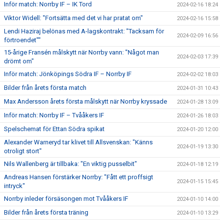
Inför match: Norrby IF – IK Tord
2024-02-16 18:24
Viktor Widell: "Fortsätta med det vi har pratat om"
2024-02-16 15:58
Lendi Haziraj belönas med A-lagskontrakt: "Tacksam för
2024-02-09 16:56
förtroendet""
15-årige Fransén målskytt när Norrby vann: "Något man
2024-02-03 17:39
drömt om"
Inför match: Jönköpings Södra IF – Norrby IF
2024-02-02 18:03
Bilder från årets första match
2024-01-31 10:43
Max Andersson årets första målskytt när Norrby kryssade
2024-01-28 13:09
Inför match: Norrby IF – Tvååkers IF
2024-01-26 18:03
Spelschemat för Ettan Södra spikat
2024-01-20 12:00
Alexander Warneryd tar klivet till Allsvenskan: "Känns
2024-01-19 13:30
otroligt stort"
Nils Wallenberg är tillbaka: "En viktig pusselbit"
2024-01-18 12:19
Andreas Hansen förstärker Norrby: "Fått ett proffsigt
2024-01-15 15:45
intryck"
Norrby inleder försäsongen mot Tvååkers IF
2024-01-10 14:00
Bilder från årets första träning
2024-01-10 13:29