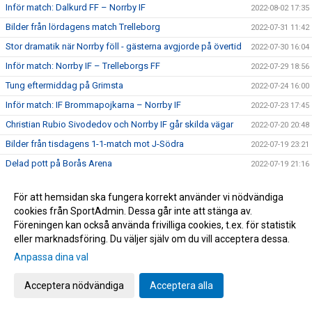
Inför match: Dalkurd FF – Norrby IF
2022-08-02 17:35
Bilder från lördagens match Trelleborg
2022-07-31 11:42
Stor dramatik när Norrby föll - gästerna avgjorde på övertid
2022-07-30 16:04
Inför match: Norrby IF – Trelleborgs FF
2022-07-29 18:56
Tung eftermiddag på Grimsta
2022-07-24 16:00
Inför match: IF Brommapojkarna – Norrby IF
2022-07-23 17:45
Christian Rubio Sivodedov och Norrby IF går skilda vägar
2022-07-20 20:48
Bilder från tisdagens 1-1-match mot J-Södra
2022-07-19 23:21
Delad pott på Borås Arena
2022-07-19 21:16
Inför match: Norrby IF – Jönköpings Södra IF
2022-07-18 18:52
För att hemsidan ska fungera korrekt använder vi nödvändiga
Jaheem Burke och Victor Karlsson ansluter på lån
2022-07-18 16:08
cookies från SportAdmin. Dessa går inte att stänga av.
Norrby ställs mot Lunds BK i Svenska Cupen
2022-07-12 07:00
Föreningen kan också använda frivilliga cookies, t.ex. för statistik
eller marknadsföring. Du väljer själv om du vill acceptera dessa.
Bilder från lördagens segermatch
2022-07-10 18:51
Anpassa dina val
Ny hemmaseger - Anton Wede målskytt igen
2022-07-09 22:30
Inför match: Norrby IF – Västerås SK
2022-07-09 07:40
Acceptera nödvändiga
Acceptera alla
Stolpe ut i Skåne - Norrby utan poäng trots massiv press på
2022-07-05 13:10
slutet