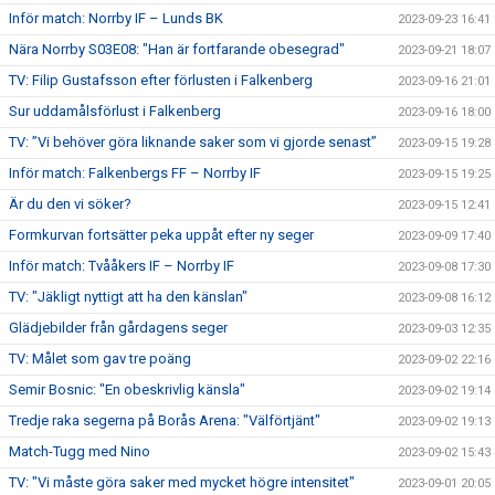
Inför match: Norrby IF – Lunds BK
2023-09-23 16:41
Nära Norrby S03E08: "Han är fortfarande obesegrad"
2023-09-21 18:07
TV: Filip Gustafsson efter förlusten i Falkenberg
2023-09-16 21:01
Sur uddamålsförlust i Falkenberg
2023-09-16 18:00
TV: ”Vi behöver göra liknande saker som vi gjorde senast”
2023-09-15 19:28
Inför match: Falkenbergs FF – Norrby IF
2023-09-15 19:25
Är du den vi söker?
2023-09-15 12:41
Formkurvan fortsätter peka uppåt efter ny seger
2023-09-09 17:40
Inför match: Tvååkers IF – Norrby IF
2023-09-08 17:30
TV: "Jäkligt nyttigt att ha den känslan"
2023-09-08 16:12
Glädjebilder från gårdagens seger
2023-09-03 12:35
TV: Målet som gav tre poäng
2023-09-02 22:16
Semir Bosnic: "En obeskrivlig känsla"
2023-09-02 19:14
Tredje raka segerna på Borås Arena: "Välförtjänt"
2023-09-02 19:13
Match-Tugg med Nino
2023-09-02 15:43
TV: "Vi måste göra saker med mycket högre intensitet"
2023-09-01 20:05