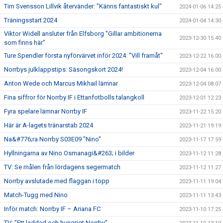
Tim Svensson Lillvik återvänder: "Känns fantastiskt kul"
2024-01-06 14:25
Träningsstart 2024
2024-01-04 14:30
Viktor Widell ansluter från Elfsborg "Gillar ambitionerna
2023-12-30 15:40
som finns här"
Ture Spendler första nyförvärvet inför 2024: "Vill framåt"
2023-12-22 16:00
Norrbys julklappstips: Säsongskort 2024!
2023-12-04 16:00
Anton Wede och Marcus Mikhail lämnar
2023-12-04 08:07
Fina siffror för Norrby IF i Ettanfotbolls talangkoll
2023-12-01 12:23
Fyra spelare lämnar Norrby IF
2023-11-22 15:20
Här är A-lagets tränarstab 2024
2023-11-21 19:19
Na&#776;ra Norrby S03E09 "Nino"
2023-11-17 17:59
Hyllningarna av Nino Osmanagi&#263; i bilder
2023-11-12 11:28
TV: Se målen från lördagens segermatch
2023-11-12 11:27
Norrby avslutade med flaggan i topp
2023-11-11 19:04
Match-Tugg med Nino
2023-11-11 13:43
Inför match: Norrby IF – Ariana FC
2023-11-10 17:25
TV: ”Ett laddad och hungrigt Norrby”