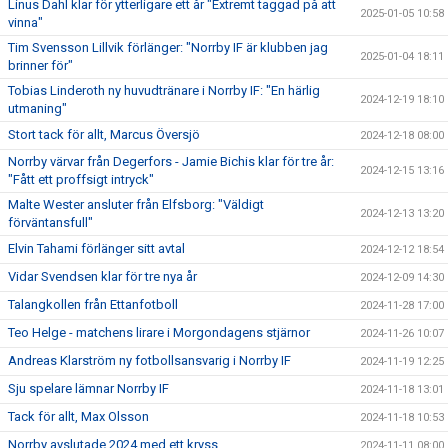
Linus Dahl klar för ytterligare ett år "Extremt taggad på att
2025-01-05 10:58
vinna"
Tim Svensson Lillvik förlänger: "Norrby IF är klubben jag
2025-01-04 18:11
brinner för"
Tobias Linderoth ny huvudtränare i Norrby IF: "En härlig
2024-12-19 18:10
utmaning"
Stort tack för allt, Marcus Översjö
2024-12-18 08:00
Norrby värvar från Degerfors - Jamie Bichis klar för tre år:
2024-12-15 13:16
"Fått ett proffsigt intryck"
Malte Wester ansluter från Elfsborg: "Väldigt
2024-12-13 13:20
förväntansfull"
Elvin Tahami förlänger sitt avtal
2024-12-12 18:54
Vidar Svendsen klar för tre nya år
2024-12-09 14:30
Talangkollen från Ettanfotboll
2024-11-28 17:00
Teo Helge - matchens lirare i Morgondagens stjärnor
2024-11-26 10:07
Andreas Klarström ny fotbollsansvarig i Norrby IF
2024-11-19 12:25
Sju spelare lämnar Norrby IF
2024-11-18 13:01
Tack för allt, Max Olsson
2024-11-18 10:53
Norrby avslutade 2024 med ett kryss
2024-11-11 08:00