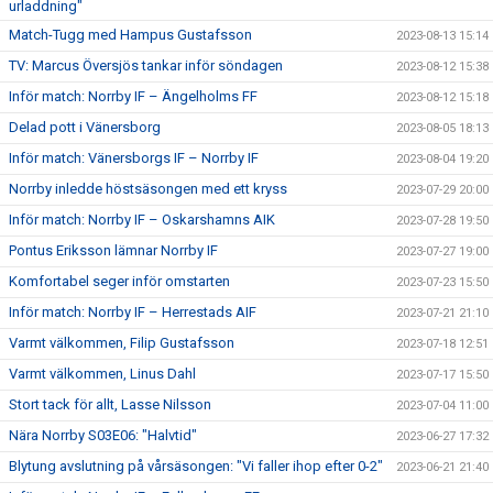
urladdning"
Match-Tugg med Hampus Gustafsson
2023-08-13 15:14
TV: Marcus Översjös tankar inför söndagen
2023-08-12 15:38
Inför match: Norrby IF – Ängelholms FF
2023-08-12 15:18
Delad pott i Vänersborg
2023-08-05 18:13
Inför match: Vänersborgs IF – Norrby IF
2023-08-04 19:20
Norrby inledde höstsäsongen med ett kryss
2023-07-29 20:00
Inför match: Norrby IF – Oskarshamns AIK
2023-07-28 19:50
Pontus Eriksson lämnar Norrby IF
2023-07-27 19:00
Komfortabel seger inför omstarten
2023-07-23 15:50
Inför match: Norrby IF – Herrestads AIF
2023-07-21 21:10
Varmt välkommen, Filip Gustafsson
2023-07-18 12:51
Varmt välkommen, Linus Dahl
2023-07-17 15:50
Stort tack för allt, Lasse Nilsson
2023-07-04 11:00
Nära Norrby S03E06: "Halvtid"
2023-06-27 17:32
Blytung avslutning på vårsäsongen: "Vi faller ihop efter 0-2"
2023-06-21 21:40