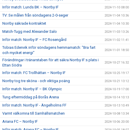
Inför match: Lunds BK – Norrby IF
2024-11-10 08:00
TV: Se målen från söndagens 2-0-seger
2024-11-04 10:36
Norrby säkrade kontraktet
2024-11-04 10:30
Match-Tugg med Alexander Salo
2024-11-03 13:26
Inför match: Norrby IF – FC Rosengård
2024-11-02 11:41
Tobias Edenvik inför söndagens hemmamatch: "Bra fart
2024-11-01 18:50
och mycket energi"
Förändringar i tränarstaben för att säkra Norrby IF:s plats i
2024-10-27 16:32
Ettan Södra
Inför match: FC Trollhättan – Norrby IF
2024-10-25 19:17
Norrby tog tre sköna - och viktiga poäng
2024-10-21 13:12
Inför match: Norrby IF – BK Olympic
2024-10-19 17:00
Tung eftermiddag på Borås Arena
2024-10-14 10:13
Inför match: Norrby IF - Ängelholms FF
2024-10-13 10:49
Varmt välkomna till Samhällsmatchen
2024-10-08 13:34
Ariana FC – Norrby IF
2024-10-06 20:00
Inför match: Ariana FC – Norrby IF
2024-10-05 18:07