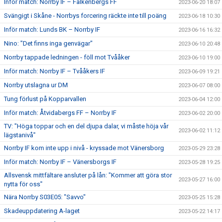
Inför match: Norrby IF – Falkenbergs FF
2023-06-20 18:07
Svängigt i Skåne - Norrbys forcering räckte inte till poäng
2023-06-18 10:30
Inför match: Lunds BK – Norrby IF
2023-06-16 16:32
Nino: "Det finns inga genvägar"
2023-06-10 20:48
Norrby tappade ledningen - föll mot Tvååker
2023-06-10 19:00
Inför match: Norrby IF – Tvååkers IF
2023-06-09 19:21
Norrby utslagna ur DM
2023-06-07 08:00
Tung förlust på Kopparvallen
2023-06-04 12:00
Inför match: Åtvidabergs FF – Norrby IF
2023-06-02 20:00
TV: "Höga toppar och en del djupa dalar, vi måste höja vår
2023-06-02 11:12
lägstanivå"
Norrby IF kom inte upp i nivå - kryssade mot Vänersborg
2023-05-29 23:28
Inför match: Norrby IF – Vänersborgs IF
2023-05-28 19:25
Allsvensk mittfältare ansluter på lån: "Kommer att göra stor
2023-05-27 16:00
nytta för oss"
Nära Norrby S03E05: "Savvo"
2023-05-25 15:28
Skadeuppdatering A-laget
2023-05-22 14:17