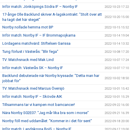
Inför match: Jönköpings Södra IF – Norrby IF
2022-10-23 17:22
17-årige Olle Backlund skriver A-lagskontrakt: "Stolt över att
2022-10-20 15:00
ha tagit det här steget"
Norrby nollade hemma mot BP
2022-10-15 15:52
Inför match: Norrby IF – IF Brommapojkarna
2022-10-14 19:04
Lördagens matchvärd: Stiftelsen Garissa
2022-10-14 13:32
Tung förlust i Västerås: "Blir fega"
2022-10-08 17:20
TV: Matchsnack med Mak Lind
2022-10-07 17:24
Inför match: Västerås SK – Norrby IF
2022-10-07 17:10
Backlund debuterade när Norrby kryssade: "Detta man har
2022-10-02 18:50
jobbat för"
TV: Matchsnack med Marcus Översjö
2022-10-01 15:42
Inför match: Norrby IF – Skövde AIK
2022-10-01 15:29
Tillsammans tar vi kampen mot barncancer!
2022-09-22 16:00
Nära Norrby S02E07: "Jag mår lika bra som i morse"
2022-09-21 16:39
Norrby föll med uddamålet: "Kommer in i det för sent"
2022-09-18 20:00
Inför match: Landskrona BoIS – Norrby IF
2022-09-17 19:00