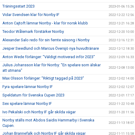
Träningsstart 2023
2023-01-06 15:26
Vidar Svendsen klar för Norrby IF
2022-12-22 12:56
Anton Cajtoft lämnar Norrby - klar för norsk klubb
2022-12-21 16:28
Teodor Wålemark förstärker Norrby
2022-12-20 10:00
Alexander Salo redo för sin femte säsong i Norrby
2022-12-16 12:31
Jesper Swedlund och Marcus Översjö nya huvudtränare
2022-12-12 18:30
Anton Wede förlänger: ”Väldigt motiverad inför 2023"
2022-12-09 16:33
Julius Johansson klar för Norrby: "En spelare som älskar
2022-12-08 13:00
att utmana"
Max Olsson förlänger: ”Riktigt taggad på 2023”
2022-12-02 14:00
Fyra spelare lämnar Norrby IF
2022-12-02 12:07
Speldatum för Svenska Cupen 2023
2022-12-01 17:17
Sex spelare lämnar Norrby IF
2022-11-22 10:48
Ivo Pekalski och Norrby IF går skilda vägar
2022-11-20 11:56
Norrby ställs mot Abdos Saidis Hammarby i Svenska
2022-11-13 18:07
Cupen.
Johan Brannefalk och Norrby IF går skilda vägar
2022-11-11 15:58