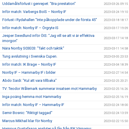
Uddamålsförlust i genrepet: "Bra prestation"
2023-03-26 09:15
Inför match: Varbergs BoIS – Norrby IF
2023-03-24 19:10
Förlust i Rydahallen "Inte påkopplade under de första 45"
2023-03-18 18:17
Inför match: Norrby IF – Örgryte IS
2023-03-17 19:09
Jesper Swedlund inför ÖIS: ”Jag vill se att vi är effektiva
2023-03-17 14:18
imorgon"
Nära Norrby S03E03: "Takt och taktik"
2023-03-11 14:58
Tung avslutning i Svenska Cupen.
2023-03-05 23:53
Inför match: IK Brage – Norrby IF
2023-03-04 18:39
Norrby IF – Hammarby IF i bilder
2023-02-27 14:54
Abdo Saidi: "Kul att vara tillbaka"
2023-02-25 20:21
TV: Teodor Wålemark summerar insatsen mot Hammarby
2023-02-25 16:26
Inga poäng hemma mot Hammarby
2023-02-25 16:19
Inför match: Norrby IF – Hammarby IF
2023-02-24 18:00
Semir Bosnic: "Riktigt taggad"
2023-02-24 13:59
Marcus Mikhail klar för Norrby
2023-02-22 15:50
Hampus Gustafsson ansluter på lån från IFK Värnamo: