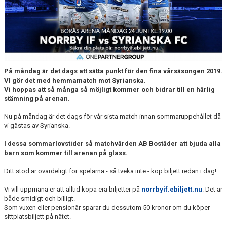
DOKUMENT
BILDARKIV
BILDER 2025
TABELL ETTAN SÖDRA 2025
På måndag är det dags att sätta punkt för den fina vårsäsongen 2019.
VI gör det med hemmamatch mot Syrianska.
Vi hoppas att så många så möjligt kommer och bidrar till en härlig
stämning på arenan.
Nu på måndag är det dags för vår sista match innan sommaruppehållet då
vi gästas av Syrianska.
I dessa sommarlovstider så matchvärden AB Bostäder att bjuda alla
barn som kommer till arenan på glass.
Ditt stöd är ovärdeligt för spelarna - så tveka inte - köp biljett redan i dag!
Vi vill uppmana er att alltid köpa era biljetter på
norrbyif.ebiljett.nu
. Det är
både smidigt och billigt.
Som vuxen eller pensionär sparar du dessutom 50 kronor om du köper
sittplatsbiljett på nätet.