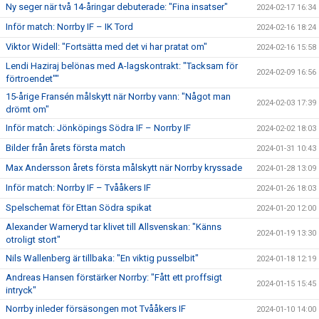
Ny seger när två 14-åringar debuterade: "Fina insatser"
2024-02-17 16:34
Inför match: Norrby IF – IK Tord
2024-02-16 18:24
Viktor Widell: "Fortsätta med det vi har pratat om"
2024-02-16 15:58
Lendi Haziraj belönas med A-lagskontrakt: "Tacksam för
2024-02-09 16:56
förtroendet""
15-årige Fransén målskytt när Norrby vann: "Något man
2024-02-03 17:39
drömt om"
Inför match: Jönköpings Södra IF – Norrby IF
2024-02-02 18:03
Bilder från årets första match
2024-01-31 10:43
Max Andersson årets första målskytt när Norrby kryssade
2024-01-28 13:09
Inför match: Norrby IF – Tvååkers IF
2024-01-26 18:03
Spelschemat för Ettan Södra spikat
2024-01-20 12:00
Alexander Warneryd tar klivet till Allsvenskan: "Känns
2024-01-19 13:30
otroligt stort"
Nils Wallenberg är tillbaka: "En viktig pusselbit"
2024-01-18 12:19
Andreas Hansen förstärker Norrby: "Fått ett proffsigt
2024-01-15 15:45
intryck"
Norrby inleder försäsongen mot Tvååkers IF
2024-01-10 14:00