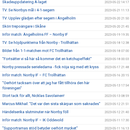
Skadeuppdatering A-laget
2023-05-22 14:17
TV: Se Norrbys mål i 4-1-segern
2023-05-21 11:13
TV: Upplev glädjen efter segern i Ängelholm
2023-05-20 21:50
Skön trepoängare i Skåne
2023-05-20 21:45
Inför match: Ängelholms FF – Norrby IF
2023-05-19 19:35
TV: Se höjdpunkterna från Norrby - Trollhättan
2023-05-18 12:38
Bilder från 1-1-matchen mot FC Trollhättan
2023-05-18 07:00
"Fortsätter vi så här så kommer det en ketchupeffekt"
2023-05-18 00:03
Norrby pressade serieledarna - fick nöja sig med ett kryss
2023-05-17 21:48
Inför match: Norrby IF – FC Trollhättan
2023-05-16 20:15
"Oerhört tacksam över att jag har fått tillhöra den här
2023-05-13 17:54
föreningen"
Stort tack för allt, Nicklas Savolainen!
2023-05-13 08:59
Marcus Mikhail: "Det var den sista skärpan som saknades"
2023-05-12 21:51
Händelserika slutminuter när Norrby föll
2023-05-12 21:40
Inför match: Norrby IF – IK Oddevold
2023-05-11 17:30
"Supportrarnas stöd betyder oerhört mycket"
2023-05-11 16:13