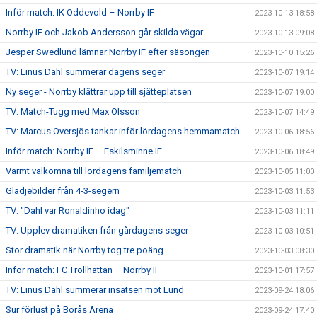
Inför match: IK Oddevold – Norrby IF
2023-10-13 18:58
Norrby IF och Jakob Andersson går skilda vägar
2023-10-13 09:08
Jesper Swedlund lämnar Norrby IF efter säsongen
2023-10-10 15:26
TV: Linus Dahl summerar dagens seger
2023-10-07 19:14
Ny seger - Norrby klättrar upp till sjätteplatsen
2023-10-07 19:00
TV: Match-Tugg med Max Olsson
2023-10-07 14:49
TV: Marcus Översjös tankar inför lördagens hemmamatch
2023-10-06 18:56
Inför match: Norrby IF – Eskilsminne IF
2023-10-06 18:49
Varmt välkomna till lördagens familjematch
2023-10-05 11:00
Glädjebilder från 4-3-segern
2023-10-03 11:53
TV: "Dahl var Ronaldinho idag"
2023-10-03 11:11
TV: Upplev dramatiken från gårdagens seger
2023-10-03 10:51
Stor dramatik när Norrby tog tre poäng
2023-10-03 08:30
Inför match: FC Trollhättan – Norrby IF
2023-10-01 17:57
TV: Linus Dahl summerar insatsen mot Lund
2023-09-24 18:06
Sur förlust på Borås Arena
2023-09-24 17:40