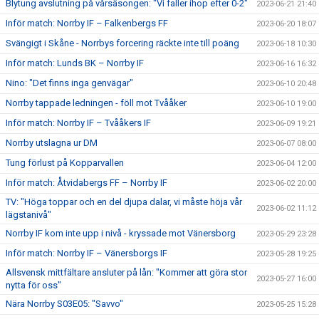
Blytung avslutning på vårsäsongen: "Vi faller ihop efter 0-2"
2023-06-21 21:40
Inför match: Norrby IF – Falkenbergs FF
2023-06-20 18:07
Svängigt i Skåne - Norrbys forcering räckte inte till poäng
2023-06-18 10:30
Inför match: Lunds BK – Norrby IF
2023-06-16 16:32
Nino: "Det finns inga genvägar"
2023-06-10 20:48
Norrby tappade ledningen - föll mot Tvååker
2023-06-10 19:00
Inför match: Norrby IF – Tvååkers IF
2023-06-09 19:21
Norrby utslagna ur DM
2023-06-07 08:00
Tung förlust på Kopparvallen
2023-06-04 12:00
Inför match: Åtvidabergs FF – Norrby IF
2023-06-02 20:00
TV: "Höga toppar och en del djupa dalar, vi måste höja vår
2023-06-02 11:12
lägstanivå"
Norrby IF kom inte upp i nivå - kryssade mot Vänersborg
2023-05-29 23:28
Inför match: Norrby IF – Vänersborgs IF
2023-05-28 19:25
Allsvensk mittfältare ansluter på lån: "Kommer att göra stor
2023-05-27 16:00
nytta för oss"
Nära Norrby S03E05: "Savvo"
2023-05-25 15:28