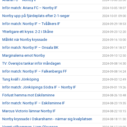
2024-10-06 20:00
Inför match: Ariana FC – Norrby IF
2024-10-05 18:07
Norrby upp på fjärdeplats efter 2-1-seger
2024-10-01 09:00
Inför match: Norrby IF – Tvååkers IF
2024-09-29 18:53
Ytterligare ett kryss: 2-2 i Skåne
2024-09-23 12:20
Målrikt när Norrby kryssade
2024-09-16 10:00
Inför match: Norrby IF – Onsala BK
2024-09-14 18:57
Marginalerna emot Norrby
2024-09-10 12:50
TV: Översjös tankar inför måndagen
2024-09-08 14:30
Inför match: Norrby IF – Falkenbergs FF
2024-09-08 14:24
Tung kväll i Jönköping
2024-09-03 12:49
Inför match: Jönköpings Södra IF – Norrby IF
2024-09-01 19:26
Förlust hemma mot Eskilsminne
2024-08-26 10:48
Inför match: Norrby IF – Eskilsminne IF
2024-08-23 19:35
Marcus Victorio lämnar Norrby IF
2024-08-22 10:15
Norrby kryssade i Oskarshamn - närmar sig kvalplatsen
2024-08-18 11:30
Varmt välkommen, Liam Olausson