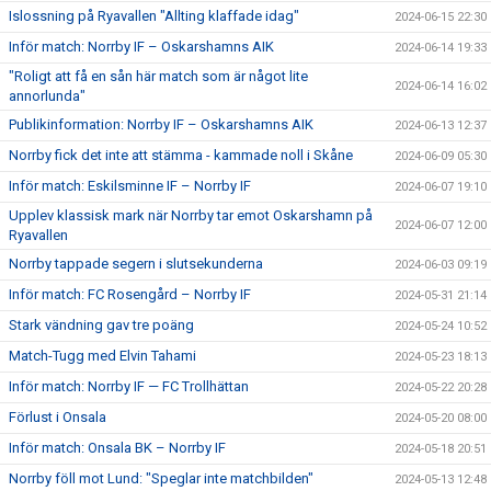
Islossning på Ryavallen "Allting klaffade idag"
2024-06-15 22:30
Inför match: Norrby IF – Oskarshamns AIK
2024-06-14 19:33
"Roligt att få en sån här match som är något lite
2024-06-14 16:02
annorlunda"
Publikinformation: Norrby IF – Oskarshamns AIK
2024-06-13 12:37
Norrby fick det inte att stämma - kammade noll i Skåne
2024-06-09 05:30
Inför match: Eskilsminne IF – Norrby IF
2024-06-07 19:10
Upplev klassisk mark när Norrby tar emot Oskarshamn på
2024-06-07 12:00
Ryavallen
Norrby tappade segern i slutsekunderna
2024-06-03 09:19
Inför match: FC Rosengård – Norrby IF
2024-05-31 21:14
Stark vändning gav tre poäng
2024-05-24 10:52
Match-Tugg med Elvin Tahami
2024-05-23 18:13
Inför match: Norrby IF — FC Trollhättan
2024-05-22 20:28
Förlust i Onsala
2024-05-20 08:00
Inför match: Onsala BK – Norrby IF
2024-05-18 20:51
Norrby föll mot Lund: "Speglar inte matchbilden"
2024-05-13 12:48