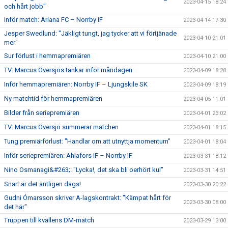
2023-04-15 18:24
och hårt jobb"
Inför match: Ariana FC – Norrby IF
2023-04-14 17:30
Jesper Swedlund: "Jäkligt tungt, jag tycker att vi förtjänade
2023-04-10 21:01
mer"
Sur förlust i hemmapremiären
2023-04-10 21:00
TV: Marcus Översjös tankar inför måndagen
2023-04-09 18:28
Inför hemmapremiären: Norrby IF – Ljungskile SK
2023-04-09 18:19
Ny matchtid för hemmapremiären
2023-04-05 11:01
Bilder från seriepremiären
2023-04-01 23:02
TV: Marcus Översjö summerar matchen
2023-04-01 18:15
Tung premiärförlust: "Handlar om att utnyttja momentum"
2023-04-01 18:04
Inför seriepremiären: Ahlafors IF – Norrby IF
2023-03-31 18:12
Nino Osmanagi&#263;: "Lycka!, det ska bli oerhört kul"
2023-03-31 14:51
Snart är det äntligen dags!
2023-03-30 20:22
Gudni Ómarsson skriver A-lagskontrakt: "Kämpat hårt för
2023-03-30 08:00
det här"
Truppen till kvällens DM-match
2023-03-29 13:00