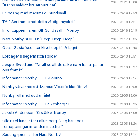
2023-02-21 18:00
"Känns väldigt bra att vara här"
En poäng med mersmak i Sundsvall
2023-02-19 19:53
TV: " Ser fram emot detta väldigt mycket"
2023-02-18 17:21
Inför cuppremiären: GIF Sundsvall – Norrby IF
2023-02-18 16:15
Nära Norrby S03E03: "Beep, Beep, Beep"
2023-02-17 13:35
Oscar Gustafsson tar klivet upp till A-laget.
2023-02-16 10:48
Lördagens segermatch i bilder
2023-02-13 10:51
Jesper Swedlund: ”Vi vill se att de sakerna vi tränar på tar
2023-02-10 18:27
oss framåt”
Inför match: Norrby IF – BK Astrio
2023-02-10 18:14
Norrby värvar norskt: Marcus Victorio klar för två
2023-02-10 13:50
Norrby föll med uddamålet
2023-02-05 12:00
Inför match: Norrby IF – Falkenbergs FF
2023-02-03 19:25
Jakob Andersson förstärker Norrby
2023-02-03 16:00
Olle Backlund inför Falkenberg: "Jag har höga
2023-02-03 11:26
förhoppningar inför den matchen"
Säsongspremiär för Nära Norrby!
2023-02-02 16:14