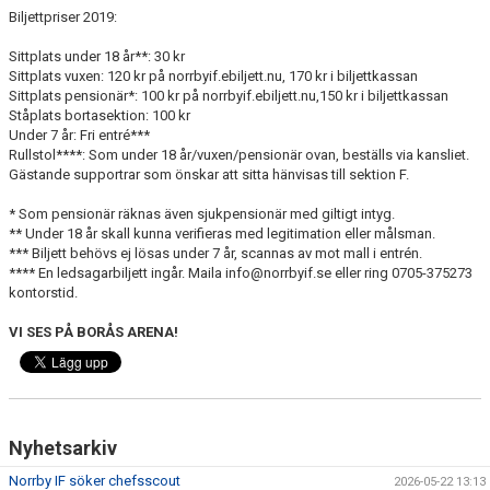
Biljettpriser 2019:
Sittplats under 18 år**: 30 kr
Sittplats vuxen: 120 kr på norrbyif.ebiljett.nu, 170 kr i biljettkassan
Sittplats pensionär*: 100 kr på norrbyif.ebiljett.nu,150 kr i biljettkassan
Ståplats bortasektion: 100 kr
Under 7 år: Fri entré***
Rullstol****: Som under 18 år/vuxen/pensionär ovan, beställs via kansliet.
Gästande supportrar som önskar att sitta hänvisas till sektion F.
* Som pensionär räknas även sjukpensionär med giltigt intyg.
** Under 18 år skall kunna verifieras med legitimation eller målsman.
*** Biljett behövs ej lösas under 7 år, scannas av mot mall i entrén.
**** En ledsagarbiljett ingår. Maila info@norrbyif.se eller ring 0705-375273
kontorstid.
VI SES PÅ BORÅS ARENA!
Nyhetsarkiv
Norrby IF söker chefsscout
2026-05-22 13:13