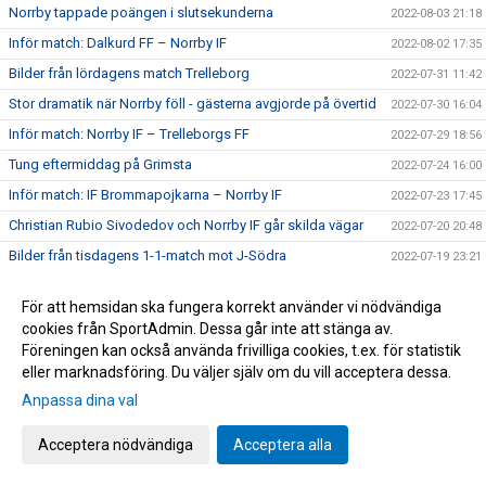
Norrby tappade poängen i slutsekunderna
2022-08-03 21:18
Inför match: Dalkurd FF – Norrby IF
2022-08-02 17:35
Bilder från lördagens match Trelleborg
2022-07-31 11:42
Stor dramatik när Norrby föll - gästerna avgjorde på övertid
2022-07-30 16:04
Inför match: Norrby IF – Trelleborgs FF
2022-07-29 18:56
Tung eftermiddag på Grimsta
2022-07-24 16:00
Inför match: IF Brommapojkarna – Norrby IF
2022-07-23 17:45
Christian Rubio Sivodedov och Norrby IF går skilda vägar
2022-07-20 20:48
Bilder från tisdagens 1-1-match mot J-Södra
2022-07-19 23:21
Delad pott på Borås Arena
2022-07-19 21:16
För att hemsidan ska fungera korrekt använder vi nödvändiga
Inför match: Norrby IF – Jönköpings Södra IF
2022-07-18 18:52
cookies från SportAdmin. Dessa går inte att stänga av.
Jaheem Burke och Victor Karlsson ansluter på lån
2022-07-18 16:08
Föreningen kan också använda frivilliga cookies, t.ex. för statistik
eller marknadsföring. Du väljer själv om du vill acceptera dessa.
Norrby ställs mot Lunds BK i Svenska Cupen
2022-07-12 07:00
Anpassa dina val
Bilder från lördagens segermatch
2022-07-10 18:51
Ny hemmaseger - Anton Wede målskytt igen
2022-07-09 22:30
Acceptera nödvändiga
Acceptera alla
Inför match: Norrby IF – Västerås SK
2022-07-09 07:40