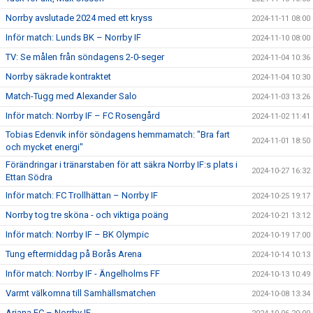
Norrby avslutade 2024 med ett kryss
2024-11-11 08:00
Inför match: Lunds BK – Norrby IF
2024-11-10 08:00
TV: Se målen från söndagens 2-0-seger
2024-11-04 10:36
Norrby säkrade kontraktet
2024-11-04 10:30
Match-Tugg med Alexander Salo
2024-11-03 13:26
Inför match: Norrby IF – FC Rosengård
2024-11-02 11:41
Tobias Edenvik inför söndagens hemmamatch: "Bra fart
2024-11-01 18:50
och mycket energi"
Förändringar i tränarstaben för att säkra Norrby IF:s plats i
2024-10-27 16:32
Ettan Södra
Inför match: FC Trollhättan – Norrby IF
2024-10-25 19:17
Norrby tog tre sköna - och viktiga poäng
2024-10-21 13:12
Inför match: Norrby IF – BK Olympic
2024-10-19 17:00
Tung eftermiddag på Borås Arena
2024-10-14 10:13
Inför match: Norrby IF - Ängelholms FF
2024-10-13 10:49
Varmt välkomna till Samhällsmatchen
2024-10-08 13:34
Ariana FC – Norrby IF