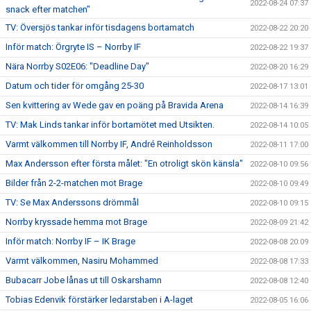
2022-08-24 07:37
snack efter matchen"
TV: Översjös tankar inför tisdagens bortamatch
2022-08-22 20:20
Inför match: Örgryte IS – Norrby IF
2022-08-22 19:37
Nära Norrby S02E06: "Deadline Day"
2022-08-20 16:29
Datum och tider för omgång 25-30
2022-08-17 13:01
Sen kvittering av Wede gav en poäng på Bravida Arena
2022-08-14 16:39
TV: Mak Linds tankar inför bortamötet med Utsikten.
2022-08-14 10:05
Varmt välkommen till Norrby IF, André Reinholdsson
2022-08-11 17:00
Max Andersson efter första målet: "En otroligt skön känsla"
2022-08-10 09:56
Bilder från 2-2-matchen mot Brage
2022-08-10 09:49
TV: Se Max Anderssons drömmål
2022-08-10 09:15
Norrby kryssade hemma mot Brage
2022-08-09 21:42
Inför match: Norrby IF – IK Brage
2022-08-08 20:09
Varmt välkommen, Nasiru Mohammed
2022-08-08 17:33
Bubacarr Jobe lånas ut till Oskarshamn
2022-08-08 12:40
Tobias Edenvik förstärker ledarstaben i A-laget
2022-08-05 16:06