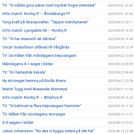
TV: "Vi måste göra saker med mycket högre intensitet"
2023-09-01 20:05
Inför match: Norrby IF – Åtvidabergs FF
2023-09-01 20:00
Tung kväll på Skarsjövallen: "Tappar matchplanen"
2023-08-25 23:11
Inför match: Ljungskile SK – Norrby IF
2023-08-24 18:35
TV: "Vi har revansch att utkräva"
2023-08-24 14:48
Oscar Gustafsson utlånad till Vårgårda
2023-08-24 12:39
TV: Se målen från måndagens trepoängare
2023-08-22 13:09
Måndagens 4-1-seger i bilder
2023-08-22 09:09
TV: "En fantastisk känsla"
2023-08-22 08:40
Ny storseger hemma på Borås Arena
2023-08-21 22:54
Match-Tugg med Alexander Warneryd
2023-08-21 17:54
Inför match: Norrby IF – Ahlafors IF
2023-08-20 16:22
TV: "Vi behöver ta flera trepoängare framöver"
2023-08-18 17:33
TV: Målen från söndagens storseger
2023-08-14 12:31
6-0-segern i bilder
2023-08-14 10:41
Julius Johansson: "Nu ska vi bygga vidare på det här"
2023-08-13 22:58