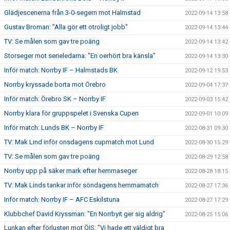
Glädjescenerna från 3-0-segern mot Halmstad
2022-09-14 13:58
Gustav Broman: "Alla gör ett otroligt jobb"
2022-09-14 13:44
TV: Se målen som gav tre poäng
2022-09-14 13:42
Storseger mot serieledarna: "En oerhört bra känsla"
2022-09-14 13:30
Inför match: Norrby IF – Halmstads BK
2022-09-12 19:53
Norrby kryssade borta mot Örebro
2022-09-04 17:37
Inför match: Örebro SK – Norrby IF
2022-09-03 15:42
Norrby klara för gruppspelet i Svenska Cupen
2022-09-01 10:09
Inför match: Lunds BK – Norrby IF
2022-08-31 09:30
TV: Mak Lind inför onsdagens cupmatch mot Lund
2022-08-30 15:29
TV: Se målen som gav tre poäng
2022-08-29 12:58
Norrby upp på säker mark efter hemmaseger
2022-08-28 18:15
TV: Mak Linds tankar inför söndagens hemmamatch
2022-08-27 17:36
Inför match: Norrby IF – AFC Eskilstuna
2022-08-27 17:29
Klubbchef David Kryssman: "En Norrbyit ger sig aldrig"
2022-08-25 15:06
Lunkan efter förlusten mot ÖIS: "Vi hade ett väldigt bra