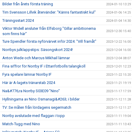
Bilder från årets första träning
2024-01-10 13:29
Tim Svensson Lillvik återvänder: "Känns fantastiskt kul"
2024-01-06 14:25
Träningsstart 2024
2024-01-04 14:30
Viktor Widell ansluter från Elfsborg "Gillar ambitionerna
2023-12-30 15:40
som finns här"
Ture Spendler första nyförvärvet inför 2024: "Vill framåt"
2023-12-22 16:00
Norrbys julklappstips: Säsongskort 2024!
2023-12-04 16:00
Anton Wede och Marcus Mikhail lämnar
2023-12-04 08:07
Fina siffror för Norrby IF i Ettanfotbolls talangkoll
2023-12-01 12:23
Fyra spelare lämnar Norrby IF
2023-11-22 15:20
Här är A-lagets tränarstab 2024
2023-11-21 19:19
Na&#776;ra Norrby S03E09 "Nino"
2023-11-17 17:59
Hyllningarna av Nino Osmanagi&#263; i bilder
2023-11-12 11:28
TV: Se målen från lördagens segermatch
2023-11-12 11:27
Norrby avslutade med flaggan i topp
2023-11-11 19:04
Match-Tugg med Nino
2023-11-11 13:43