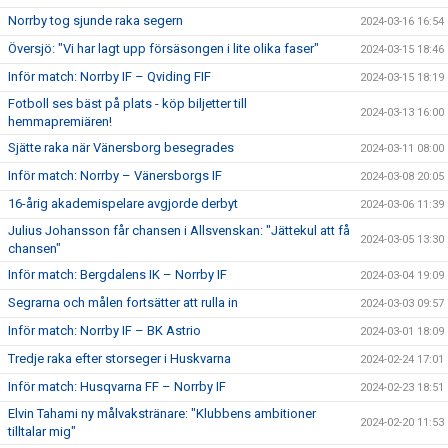
Norrby tog sjunde raka segern
2024-03-16 16:54
Översjö: "Vi har lagt upp försäsongen i lite olika faser"
2024-03-15 18:46
Inför match: Norrby IF – Qviding FIF
2024-03-15 18:19
Fotboll ses bäst på plats - köp biljetter till
2024-03-13 16:00
hemmapremiären!
Sjätte raka när Vänersborg besegrades
2024-03-11 08:00
Inför match: Norrby – Vänersborgs IF
2024-03-08 20:05
16-årig akademispelare avgjorde derbyt
2024-03-06 11:39
Julius Johansson får chansen i Allsvenskan: "Jättekul att få
2024-03-05 13:30
chansen"
Inför match: Bergdalens IK – Norrby IF
2024-03-04 19:09
Segrarna och målen fortsätter att rulla in
2024-03-03 09:57
Inför match: Norrby IF – BK Astrio
2024-03-01 18:09
Tredje raka efter storseger i Huskvarna
2024-02-24 17:01
Inför match: Husqvarna FF – Norrby IF
2024-02-23 18:51
Elvin Tahami ny målvakstränare: "Klubbens ambitioner
2024-02-20 11:53
tilltalar mig"