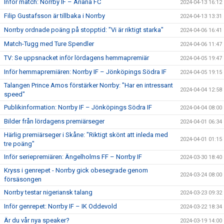
Inför match: Norrby IF – Ariana FC
2024-04-13 16:12
Filip Gustafsson är tillbaka i Norrby
2024-04-13 13:31
Norrby ordnade poäng på stopptid: "Vi är riktigt starka"
2024-04-06 16:41
Match-Tugg med Ture Spendler
2024-04-06 11:47
TV: Se uppsnacket inför lördagens hemmapremiär
2024-04-05 19:47
Inför hemmapremiären: Norrby IF – Jönköpings Södra IF
2024-04-05 19:15
Talangen Prince Amos förstärker Norrby: "Har en intressant
2024-04-04 12:58
speed"
Publikinformation: Norrby IF – Jönköpings Södra IF
2024-04-04 08:00
Bilder från lördagens premiärseger
2024-04-01 06:34
Härlig premiärseger i Skåne: "Riktigt skönt att inleda med
2024-04-01 01:15
tre poäng"
Inför seriepremiären: Ängelholms FF – Norrby IF
2024-03-30 18:40
Kryss i genrepet - Norrby gick obesegrade genom
2024-03-24 08:00
försäsongen
Norrby testar nigeriansk talang
2024-03-23 09:32
Inför genrepet: Norrby IF – IK Oddevold
2024-03-22 18:34
Är du vår nya speaker?
2024-03-19 14:00