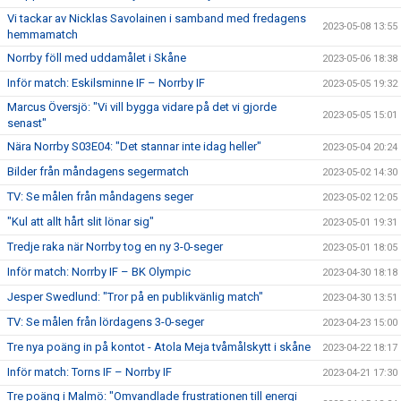
Vi tackar av Nicklas Savolainen i samband med fredagens
2023-05-08 13:55
hemmamatch
Norrby föll med uddamålet i Skåne
2023-05-06 18:38
Inför match: Eskilsminne IF – Norrby IF
2023-05-05 19:32
Marcus Översjö: "Vi vill bygga vidare på det vi gjorde
2023-05-05 15:01
senast"
Nära Norrby S03E04: "Det stannar inte idag heller"
2023-05-04 20:24
Bilder från måndagens segermatch
2023-05-02 14:30
TV: Se målen från måndagens seger
2023-05-02 12:05
"Kul att allt hårt slit lönar sig"
2023-05-01 19:31
Tredje raka när Norrby tog en ny 3-0-seger
2023-05-01 18:05
Inför match: Norrby IF – BK Olympic
2023-04-30 18:18
Jesper Swedlund: "Tror på en publikvänlig match"
2023-04-30 13:51
TV: Se målen från lördagens 3-0-seger
2023-04-23 15:00
Tre nya poäng in på kontot - Atola Meja tvåmålskytt i skåne
2023-04-22 18:17
Inför match: Torns IF – Norrby IF
2023-04-21 17:30
Tre poäng i Malmö: "Omvandlade frustrationen till energi