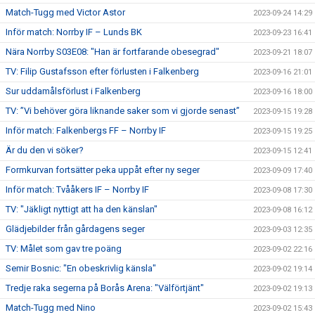
Match-Tugg med Victor Astor
2023-09-24 14:29
Inför match: Norrby IF – Lunds BK
2023-09-23 16:41
Nära Norrby S03E08: "Han är fortfarande obesegrad"
2023-09-21 18:07
TV: Filip Gustafsson efter förlusten i Falkenberg
2023-09-16 21:01
Sur uddamålsförlust i Falkenberg
2023-09-16 18:00
TV: ”Vi behöver göra liknande saker som vi gjorde senast”
2023-09-15 19:28
Inför match: Falkenbergs FF – Norrby IF
2023-09-15 19:25
Är du den vi söker?
2023-09-15 12:41
Formkurvan fortsätter peka uppåt efter ny seger
2023-09-09 17:40
Inför match: Tvååkers IF – Norrby IF
2023-09-08 17:30
TV: "Jäkligt nyttigt att ha den känslan"
2023-09-08 16:12
Glädjebilder från gårdagens seger
2023-09-03 12:35
TV: Målet som gav tre poäng
2023-09-02 22:16
Semir Bosnic: "En obeskrivlig känsla"
2023-09-02 19:14
Tredje raka segerna på Borås Arena: "Välförtjänt"
2023-09-02 19:13
Match-Tugg med Nino
2023-09-02 15:43