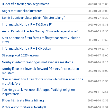
Bilder från fredagens segermatch
2023-01-30 09:00
Seger mot seriekonkurrenten
2023-01-28 08:00
Semir Bosnic ansluter på lån: "En stor talang"
2023-01-27 16:30
Inför match: Norrby IF – Tvååkers IF
2023-01-26 19:36
Anton Pärleholt klar för Norrby: "Fina ledaregenskaper"
2023-01-23 15:30
Max Andersson årets första målskytt när Norrby inledde
2023-01-21 11:50
2023
Inför match: Norrby IF – BK Häcken
2023-01-19 20:17
Säsongskort 2023 - ute nu!
2023-01-17 15:00
Norrby inleder försäsongen mot svenska mästarna
2023-01-16 19:13
Norrby lånar in allsvensk forward från AIK: "Har ett brett
2023-01-16 15:00
register"
Spelschemat förr Ettan Södra spikat - Norrby inleder borta
2023-01-12 13:35
mot Ahlafors
Teo Helge tar klivet upp till A-laget: "Väldigt roligt och
2023-01-11 12:55
inspirerande"
Bilder från årets första träning
2023-01-10 10:35
Victor Astor förstärker Norrby IF
2023-01-08 16:31