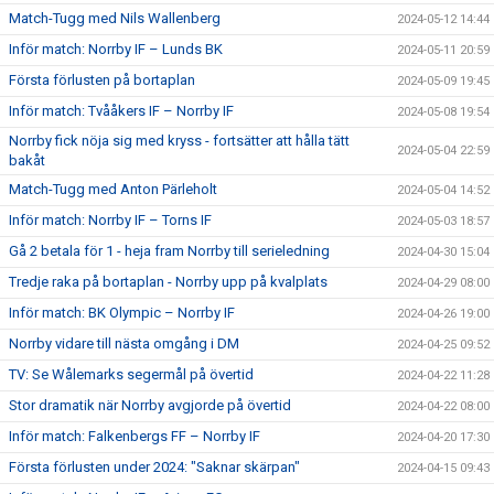
Match-Tugg med Nils Wallenberg
2024-05-12 14:44
Inför match: Norrby IF – Lunds BK
2024-05-11 20:59
Första förlusten på bortaplan
2024-05-09 19:45
Inför match: Tvååkers IF – Norrby IF
2024-05-08 19:54
Norrby fick nöja sig med kryss - fortsätter att hålla tätt
2024-05-04 22:59
bakåt
Match-Tugg med Anton Pärleholt
2024-05-04 14:52
Inför match: Norrby IF – Torns IF
2024-05-03 18:57
Gå 2 betala för 1 - heja fram Norrby till serieledning
2024-04-30 15:04
Tredje raka på bortaplan - Norrby upp på kvalplats
2024-04-29 08:00
Inför match: BK Olympic – Norrby IF
2024-04-26 19:00
Norrby vidare till nästa omgång i DM
2024-04-25 09:52
TV: Se Wålemarks segermål på övertid
2024-04-22 11:28
Stor dramatik när Norrby avgjorde på övertid
2024-04-22 08:00
Inför match: Falkenbergs FF – Norrby IF
2024-04-20 17:30
Första förlusten under 2024: "Saknar skärpan"
2024-04-15 09:43