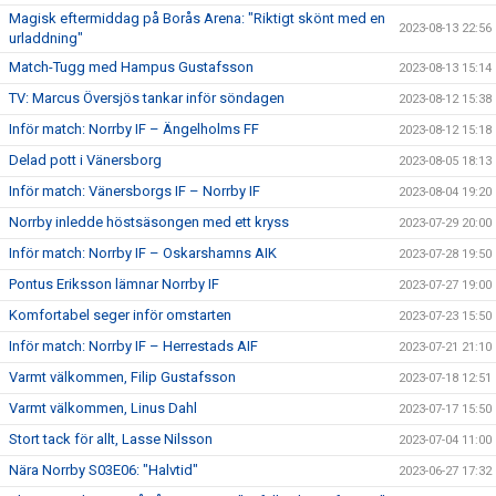
Magisk eftermiddag på Borås Arena: "Riktigt skönt med en
2023-08-13 22:56
urladdning"
Match-Tugg med Hampus Gustafsson
2023-08-13 15:14
TV: Marcus Översjös tankar inför söndagen
2023-08-12 15:38
Inför match: Norrby IF – Ängelholms FF
2023-08-12 15:18
Delad pott i Vänersborg
2023-08-05 18:13
Inför match: Vänersborgs IF – Norrby IF
2023-08-04 19:20
Norrby inledde höstsäsongen med ett kryss
2023-07-29 20:00
Inför match: Norrby IF – Oskarshamns AIK
2023-07-28 19:50
Pontus Eriksson lämnar Norrby IF
2023-07-27 19:00
Komfortabel seger inför omstarten
2023-07-23 15:50
Inför match: Norrby IF – Herrestads AIF
2023-07-21 21:10
Varmt välkommen, Filip Gustafsson
2023-07-18 12:51
Varmt välkommen, Linus Dahl
2023-07-17 15:50
Stort tack för allt, Lasse Nilsson
2023-07-04 11:00
Nära Norrby S03E06: "Halvtid"
2023-06-27 17:32