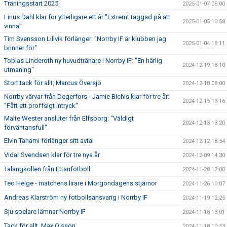
Träningsstart 2025
2025-01-07 06:00
Linus Dahl klar för ytterligare ett år "Extremt taggad på att
2025-01-05 10:58
vinna"
Tim Svensson Lillvik förlänger: "Norrby IF är klubben jag
2025-01-04 18:11
brinner för"
Tobias Linderoth ny huvudtränare i Norrby IF: "En härlig
2024-12-19 18:10
utmaning"
Stort tack för allt, Marcus Översjö
2024-12-18 08:00
Norrby värvar från Degerfors - Jamie Bichis klar för tre år:
2024-12-15 13:16
"Fått ett proffsigt intryck"
Malte Wester ansluter från Elfsborg: "Väldigt
2024-12-13 13:20
förväntansfull"
Elvin Tahami förlänger sitt avtal
2024-12-12 18:54
Vidar Svendsen klar för tre nya år
2024-12-09 14:30
Talangkollen från Ettanfotboll
2024-11-28 17:00
Teo Helge - matchens lirare i Morgondagens stjärnor
2024-11-26 10:07
Andreas Klarström ny fotbollsansvarig i Norrby IF
2024-11-19 12:25
Sju spelare lämnar Norrby IF
2024-11-18 13:01
Tack för allt, Max Olsson
2024-11-18 10:53