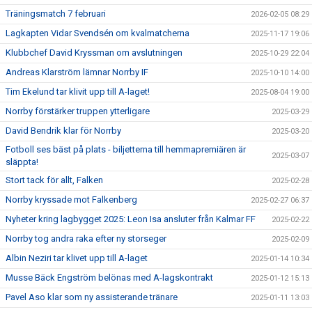
Träningsmatch 7 februari
2026-02-05 08:29
Lagkapten Vidar Svendsén om kvalmatcherna
2025-11-17 19:06
Klubbchef David Kryssman om avslutningen
2025-10-29 22:04
Andreas Klarström lämnar Norrby IF
2025-10-10 14:00
Tim Ekelund tar klivit upp till A-laget!
2025-08-04 19:00
Norrby förstärker truppen ytterligare
2025-03-29
David Bendrik klar för Norrby
2025-03-20
Fotboll ses bäst på plats - biljetterna till hemmapremiären är
2025-03-07
släppta!
Stort tack för allt, Falken
2025-02-28
Norrby kryssade mot Falkenberg
2025-02-27 06:37
Nyheter kring lagbygget 2025: Leon Isa ansluter från Kalmar FF
2025-02-22
Norrby tog andra raka efter ny storseger
2025-02-09
Albin Neziri tar klivet upp till A-laget
2025-01-14 10:34
Musse Bäck Engström belönas med A-lagskontrakt
2025-01-12 15:13
Pavel Aso klar som ny assisterande tränare
2025-01-11 13:03