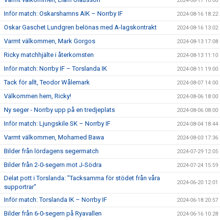
2024-08-17 10:00
Inför match: Oskarshamns AIK – Norrby IF
2024-08-16 18:22
Oskar Gaschet Lundgren belönas med A-lagskontrakt
2024-08-16 13:02
Varmt välkommen, Mark Gorgos
2024-08-13 17:08
Ricky matchhjälte i återkomsten
2024-08-13 11:10
Inför match: Norrby IF – Torslanda IK
2024-08-11 19:00
Tack för allt, Teodor Wålemark
2024-08-07 14:00
Välkommen hem, Ricky!
2024-08-06 18:00
Ny seger - Norrby upp på en tredjeplats
2024-08-06 08:00
Inför match: Ljungskile SK – Norrby IF
2024-08-04 18:44
Varmt välkommen, Mohamed Bawa
2024-08-03 17:36
Bilder från lördagens segermatch
2024-07-29 12:05
Bilder från 2-0-segern mot J-Södra
2024-07-24 15:59
Delat pott i Torslanda: "Tacksamma för stödet från våra
2024-06-20 12:01
supportrar"
Inför match: Torslanda IK – Norrby IF
2024-06-18 20:57
Bilder från 6-0-segern på Ryavallen
2024-06-16 10:28