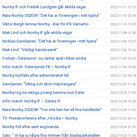
Norrby IF och Fredrik Lundgren går skilda vägar
2022-11-11 12:13
Nära Norrby S02E09: "Det här är föreningen i mitt hjärta"
2022-11-10 20:39
Viktor Bergh lämnar Norrby - klar för IFK Värnamo
2022-11-10 19:03
Mak Lind och Norrby IF går skilda vägar
2022-11-08 15:30
Nicklas Savolainen: "Det här är föreningen i mitt hjärta"
2022-11-06 10:27
Mak Lind: "Väldigt känslosamt"
2022-11-06 10:26
Förlust i Östersund - nu väntar spel i Ettan södra
2022-11-05 23:53
Inför match: Östersunds FK – Norrby IF
2022-11-04 18:08
Norrby bötfälls efter administrativt fel
2022-11-03 09:18
Savolainen: "Viktig och skön trepoängare"
2022-10-29 17:06
Norrby tog tre viktiga poäng hemma mot Öster
2022-10-29 17:05
Inför match: Norrby IF – Östers IF
2022-10-28 16:20
Nära Norrby S02E08: "Tror inte han har så fina handleder"
2022-10-28 11:02
TV: Presskonferens efter J-Södra – Norrby
2022-10-25 09:16
Norrby föll efter sent avgörande
2022-10-24 21:35
Salo: " Vi har ju några fina minnen från Stadsparksvallen
2022-10-23 17:36