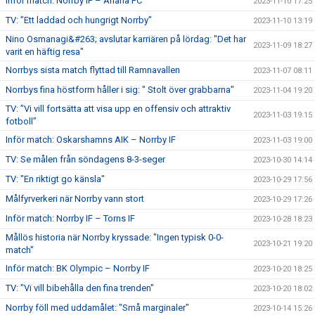
Inför match: Norrby IF – Ariana FC
2023-11-10 17:25
TV: ”Ett laddad och hungrigt Norrby”
2023-11-10 13:19
Nino Osmanagi&#263; avslutar karriären på lördag: "Det har
2023-11-09 18:27
varit en häftig resa"
Norrbys sista match flyttad till Ramnavallen
2023-11-07 08:11
Norrbys fina höstform håller i sig: " Stolt över grabbarna"
2023-11-04 19:20
TV: ”Vi vill fortsätta att visa upp en offensiv och attraktiv
2023-11-03 19:15
fotboll”
Inför match: Oskarshamns AIK – Norrby IF
2023-11-03 19:00
TV: Se målen från söndagens 8-3-seger
2023-10-30 14:14
TV: "En riktigt go känsla"
2023-10-29 17:56
Målfyrverkeri när Norrby vann stort
2023-10-29 17:26
Inför match: Norrby IF – Torns IF
2023-10-28 18:23
Mållös historia när Norrby kryssade: "Ingen typisk 0-0-
2023-10-21 19:20
match"
Inför match: BK Olympic – Norrby IF
2023-10-20 18:25
TV: "Vi vill bibehålla den fina trenden"
2023-10-20 18:02
Norrby föll med uddamålet: "Små marginaler"
2023-10-14 15:26