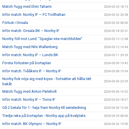
Match-Tugg med Elvin Tahami
2024-05-23 18:13
Inför match: Norrby IF — FC Trollhättan
2024-05-22 20:28
Förlust i Onsala
2024-05-20 08:00
Inför match: Onsala BK – Norrby IF
2024-05-18 20:51
Norrby föll mot Lund: "Speglar inte matchbilden"
2024-05-13 12:48
Match-Tugg med Nils Wallenberg
2024-05-12 14:44
Inför match: Norrby IF – Lunds BK
2024-05-11 20:59
Första förlusten på bortaplan
2024-05-09 19:45
Inför match: Tvååkers IF – Norrby IF
2024-05-08 19:54
Norrby fick nöja sig med kryss - fortsätter att hålla tätt
2024-05-04 22:59
bakåt
Match-Tugg med Anton Pärleholt
2024-05-04 14:52
Inför match: Norrby IF – Torns IF
2024-05-03 18:57
Gå 2 betala för 1 - heja fram Norrby till serieledning
2024-04-30 15:04
Tredje raka på bortaplan - Norrby upp på kvalplats
2024-04-29 08:00
Inför match: BK Olympic – Norrby IF
2024-04-26 19:00