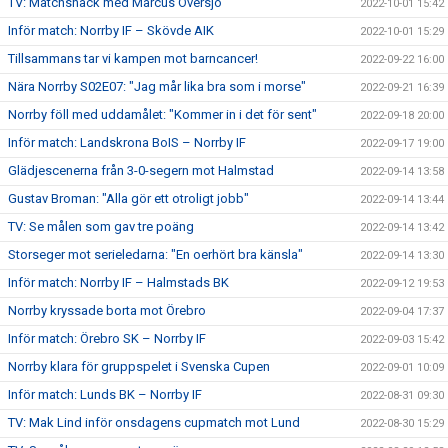
TV: Matchsnack med Marcus Översjö
2022-10-01 15:42
Inför match: Norrby IF – Skövde AIK
2022-10-01 15:29
Tillsammans tar vi kampen mot barncancer!
2022-09-22 16:00
Nära Norrby S02E07: "Jag mår lika bra som i morse"
2022-09-21 16:39
Norrby föll med uddamålet: "Kommer in i det för sent"
2022-09-18 20:00
Inför match: Landskrona BoIS – Norrby IF
2022-09-17 19:00
Glädjescenerna från 3-0-segern mot Halmstad
2022-09-14 13:58
Gustav Broman: "Alla gör ett otroligt jobb"
2022-09-14 13:44
TV: Se målen som gav tre poäng
2022-09-14 13:42
Storseger mot serieledarna: "En oerhört bra känsla"
2022-09-14 13:30
Inför match: Norrby IF – Halmstads BK
2022-09-12 19:53
Norrby kryssade borta mot Örebro
2022-09-04 17:37
Inför match: Örebro SK – Norrby IF
2022-09-03 15:42
Norrby klara för gruppspelet i Svenska Cupen
2022-09-01 10:09
Inför match: Lunds BK – Norrby IF
2022-08-31 09:30
TV: Mak Lind inför onsdagens cupmatch mot Lund
2022-08-30 15:29