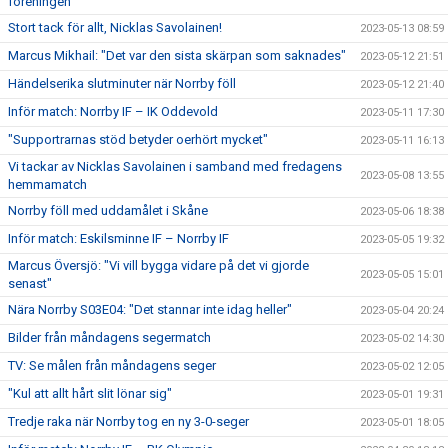
föreningen"
Stort tack för allt, Nicklas Savolainen!
2023-05-13 08:59
Marcus Mikhail: "Det var den sista skärpan som saknades"
2023-05-12 21:51
Händelserika slutminuter när Norrby föll
2023-05-12 21:40
Inför match: Norrby IF – IK Oddevold
2023-05-11 17:30
"Supportrarnas stöd betyder oerhört mycket"
2023-05-11 16:13
Vi tackar av Nicklas Savolainen i samband med fredagens
2023-05-08 13:55
hemmamatch
Norrby föll med uddamålet i Skåne
2023-05-06 18:38
Inför match: Eskilsminne IF – Norrby IF
2023-05-05 19:32
Marcus Översjö: "Vi vill bygga vidare på det vi gjorde
2023-05-05 15:01
senast"
Nära Norrby S03E04: "Det stannar inte idag heller"
2023-05-04 20:24
Bilder från måndagens segermatch
2023-05-02 14:30
TV: Se målen från måndagens seger
2023-05-02 12:05
"Kul att allt hårt slit lönar sig"
2023-05-01 19:31
Tredje raka när Norrby tog en ny 3-0-seger
2023-05-01 18:05