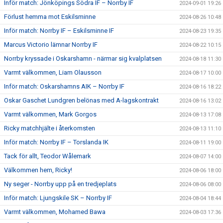
Inför match: Jönköpings Södra IF – Norrby IF
2024-09-01 19:26
Förlust hemma mot Eskilsminne
2024-08-26 10:48
Inför match: Norrby IF – Eskilsminne IF
2024-08-23 19:35
Marcus Victorio lämnar Norrby IF
2024-08-22 10:15
Norrby kryssade i Oskarshamn - närmar sig kvalplatsen
2024-08-18 11:30
Varmt välkommen, Liam Olausson
2024-08-17 10:00
Inför match: Oskarshamns AIK – Norrby IF
2024-08-16 18:22
Oskar Gaschet Lundgren belönas med A-lagskontrakt
2024-08-16 13:02
Varmt välkommen, Mark Gorgos
2024-08-13 17:08
Ricky matchhjälte i återkomsten
2024-08-13 11:10
Inför match: Norrby IF – Torslanda IK
2024-08-11 19:00
Tack för allt, Teodor Wålemark
2024-08-07 14:00
Välkommen hem, Ricky!
2024-08-06 18:00
Ny seger - Norrby upp på en tredjeplats
2024-08-06 08:00
Inför match: Ljungskile SK – Norrby IF
2024-08-04 18:44
Varmt välkommen, Mohamed Bawa
2024-08-03 17:36