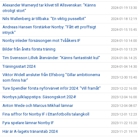
Alexander Warneryd tar klivet till Allsvenskan: "Känns
2024-01-19 13:30
otroligt stort"
Nils Wallenberg är tillbaka: "En viktig pusselbit"
2024-01-18 12:19
Andreas Hansen förstärker Norrby: "Fått ett proffsigt
2024-01-15 15:45
intryck"
Norrby inleder försäsongen mot Tvååkers IF
2024-01-10 14:00
Bilder från årets första träning
2024-01-10 13:29
Tim Svensson Lillvik återvänder: "Känns fantastiskt kul"
2024-01-06 14:25
Träningsstart 2024
2024-01-04 14:30
Viktor Widell ansluter från Elfsborg "Gillar ambitionerna
2023-12-30 15:40
som finns här"
Ture Spendler första nyförvärvet inför 2024: "Vill framåt"
2023-12-22 16:00
Norrbys julklappstips: Säsongskort 2024!
2023-12-04 16:00
Anton Wede och Marcus Mikhail lämnar
2023-12-04 08:07
Fina siffror för Norrby IF i Ettanfotbolls talangkoll
2023-12-01 12:23
Fyra spelare lämnar Norrby IF
2023-11-22 15:20
Här är A-lagets tränarstab 2024
2023-11-21 19:19