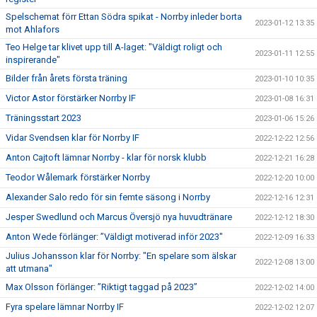
Spelschemat förr Ettan Södra spikat - Norrby inleder borta
2023-01-12 13:35
mot Ahlafors
Teo Helge tar klivet upp till A-laget: "Väldigt roligt och
2023-01-11 12:55
inspirerande"
Bilder från årets första träning
2023-01-10 10:35
Victor Astor förstärker Norrby IF
2023-01-08 16:31
Träningsstart 2023
2023-01-06 15:26
Vidar Svendsen klar för Norrby IF
2022-12-22 12:56
Anton Cajtoft lämnar Norrby - klar för norsk klubb
2022-12-21 16:28
Teodor Wålemark förstärker Norrby
2022-12-20 10:00
Alexander Salo redo för sin femte säsong i Norrby
2022-12-16 12:31
Jesper Swedlund och Marcus Översjö nya huvudtränare
2022-12-12 18:30
Anton Wede förlänger: ”Väldigt motiverad inför 2023"
2022-12-09 16:33
Julius Johansson klar för Norrby: "En spelare som älskar
2022-12-08 13:00
att utmana"
Max Olsson förlänger: ”Riktigt taggad på 2023”
2022-12-02 14:00
Fyra spelare lämnar Norrby IF
2022-12-02 12:07