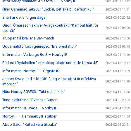
Inför seriepremiären: Ahlafors IF – Norrby IF
2023-03-31 18:12
Nino Osmanagi&#263;: "Lycka!, det ska bli oerhört kul"
2023-03-31 14:51
Snart är det äntligen dags!
2023-03-30 20:22
Gudni Ómarsson skriver A-lagskontrakt: "Kämpat hårt för
2023-03-30 08:00
det här"
Truppen till kvällens DM-match
2023-03-29 13:00
Uddamålsförlust i genrepet: "Bra prestation"
2023-03-26 09:15
Inför match: Varbergs BoIS – Norrby IF
2023-03-24 19:10
Förlust i Rydahallen "Inte påkopplade under de första 45"
2023-03-18 18:17
Inför match: Norrby IF – Örgryte IS
2023-03-17 19:09
Jesper Swedlund inför ÖIS: ”Jag vill se att vi är effektiva
2023-03-17 14:18
imorgon"
Nära Norrby S03E03: "Takt och taktik"
2023-03-11 14:58
Tung avslutning i Svenska Cupen.
2023-03-05 23:53
Inför match: IK Brage – Norrby IF
2023-03-04 18:39
Norrby IF – Hammarby IF i bilder
2023-02-27 14:54
Abdo Saidi: "Kul att vara tillbaka"
2023-02-25 20:21