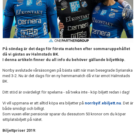
DOKUMENT
BILDARKIV
BILDER 2025
TABELL ETTAN SÖDRA 2025
På söndag är det dags för första matchen efter sommaruppehållet
då vi gästas av Halmstads BK.
I denna artikeln finner du all info du behöver gällande biljettköp.
Norrby avslutade vårsäsongen på bästa sätt när man besegrade Syrianska
med 3-2. Nu är det dags för en ny hemmamatch då vi tar emot Halmstads
BK.
Ditt stöd är ovärdeligt för spelarna - så tveka inte - köp biljett redan i dag!
Vi vill uppmana er att alltid köpa era biljetter på
norrbyif.ebiljett.nu
. Det är
både smidigt och billigt.
Som vuxen eller pensionär sparar du dessutom 50 kronor om du köper
sittplatsbiljett på nätet.
Biljettpriser 2019: