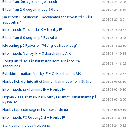
Bilder från lördagens segermatch
2024-07-29 12:05
Bilder från 2-0-segern mot J-Södra
2024-07-24 15:59
Delat pott i Torslanda: "Tacksamma för stödet från våra
2024-06-20 12:01
supportrar"
Inför match: Torslanda IK – Norrby IF
2024-06-18 20:57
Bilder från 6-0-segern på Ryavallen
2024-06-16 10:28
Islossning på Ryavallen "Allting klaffade idag"
2024-06-15 22:30
Inför match: Norrby IF – Oskarshamns AIK
2024-06-14 19:33
"Roligt att få en sån här match som är något lite
2024-06-14 16:02
annorlunda"
Publikinformation: Norrby IF – Oskarshamns AIK
2024-06-13 12:37
Norrby fick det inte att stämma - kammade noll i Skåne
2024-06-09 05:30
Inför match: Eskilsminne IF – Norrby IF
2024-06-07 19:10
Upplev klassisk mark när Norrby tar emot Oskarshamn på
2024-06-07 12:00
Ryavallen
Norrby tappade segern i slutsekunderna
2024-06-03 09:19
Inför match: FC Rosengård – Norrby IF
2024-05-31 21:14
Stark vändning gav tre poäng
2024-05-24 10:52