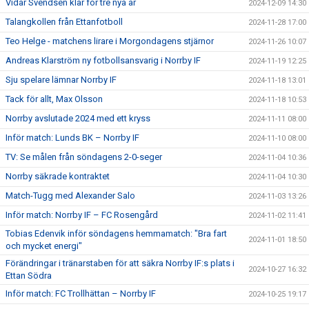
Vidar Svendsen klar för tre nya år
2024-12-09 14:30
Talangkollen från Ettanfotboll
2024-11-28 17:00
Teo Helge - matchens lirare i Morgondagens stjärnor
2024-11-26 10:07
Andreas Klarström ny fotbollsansvarig i Norrby IF
2024-11-19 12:25
Sju spelare lämnar Norrby IF
2024-11-18 13:01
Tack för allt, Max Olsson
2024-11-18 10:53
Norrby avslutade 2024 med ett kryss
2024-11-11 08:00
Inför match: Lunds BK – Norrby IF
2024-11-10 08:00
TV: Se målen från söndagens 2-0-seger
2024-11-04 10:36
Norrby säkrade kontraktet
2024-11-04 10:30
Match-Tugg med Alexander Salo
2024-11-03 13:26
Inför match: Norrby IF – FC Rosengård
2024-11-02 11:41
Tobias Edenvik inför söndagens hemmamatch: "Bra fart
2024-11-01 18:50
och mycket energi"
Förändringar i tränarstaben för att säkra Norrby IF:s plats i
2024-10-27 16:32
Ettan Södra
Inför match: FC Trollhättan – Norrby IF
2024-10-25 19:17