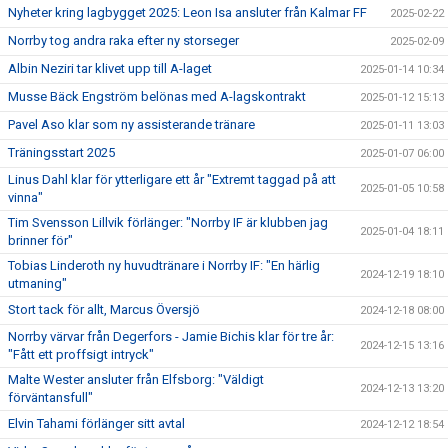
Nyheter kring lagbygget 2025: Leon Isa ansluter från Kalmar FF
2025-02-22
Norrby tog andra raka efter ny storseger
2025-02-09
Albin Neziri tar klivet upp till A-laget
2025-01-14 10:34
Musse Bäck Engström belönas med A-lagskontrakt
2025-01-12 15:13
Pavel Aso klar som ny assisterande tränare
2025-01-11 13:03
Träningsstart 2025
2025-01-07 06:00
Linus Dahl klar för ytterligare ett år "Extremt taggad på att
2025-01-05 10:58
vinna"
Tim Svensson Lillvik förlänger: "Norrby IF är klubben jag
2025-01-04 18:11
brinner för"
Tobias Linderoth ny huvudtränare i Norrby IF: "En härlig
2024-12-19 18:10
utmaning"
Stort tack för allt, Marcus Översjö
2024-12-18 08:00
Norrby värvar från Degerfors - Jamie Bichis klar för tre år:
2024-12-15 13:16
"Fått ett proffsigt intryck"
Malte Wester ansluter från Elfsborg: "Väldigt
2024-12-13 13:20
förväntansfull"
Elvin Tahami förlänger sitt avtal
2024-12-12 18:54