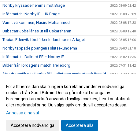
Norrby kryssade hemma mot Brage
2022-08-09 21:42
Inför match: Norrby IF – IK Brage
2022-08-08 20:09
Varmt välkommen, Nasiru Mohammed
2022-08-08 17:33
Bubacarr Jobe lånas ut till Oskarshamn
2022-08-08 12:40
Tobias Edenvik förstärker ledarstaben i A-laget
2022-08-05 16:06
Norrby tappade poängen i slutsekunderna
2022-08-03 21:18
Inför match: Dalkurd FF – Norrby IF
2022-08-02 17:35
Bilder från lördagens match Trelleborg
2022-07-31 11:42
Stor dramatik när Norrby föll - gästerna avgjorde på övertid
2022-07-30 16:04
Inför match: Norrby IF – Trelleborgs FF
2022-07-29 18:56
För att hemsidan ska fungera korrekt använder vi nödvändiga
Tung eftermiddag på Grimsta
2022-07-24 16:00
cookies från SportAdmin. Dessa går inte att stänga av.
Föreningen kan också använda frivilliga cookies, t.ex. för statistik
Inför match: IF Brommapojkarna – Norrby IF
2022-07-23 17:45
eller marknadsföring. Du väljer själv om du vill acceptera dessa.
Christian Rubio Sivodedov och Norrby IF går skilda vägar
2022-07-20 20:48
Anpassa dina val
Bilder från tisdagens 1-1-match mot J-Södra
2022-07-19 23:21
Delad pott på Borås Arena
Acceptera nödvändiga
Acceptera alla
2022-07-19 21:16
Inför match: Norrby IF – Jönköpings Södra IF
2022-07-18 18:52