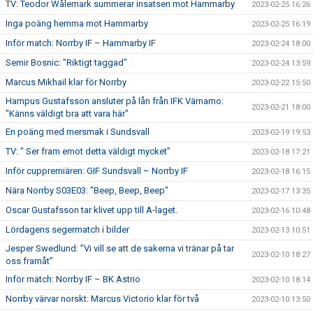
TV: Teodor Wålemark summerar insatsen mot Hammarby
2023-02-25 16:26
Inga poäng hemma mot Hammarby
2023-02-25 16:19
Inför match: Norrby IF – Hammarby IF
2023-02-24 18:00
Semir Bosnic: "Riktigt taggad"
2023-02-24 13:59
Marcus Mikhail klar för Norrby
2023-02-22 15:50
Hampus Gustafsson ansluter på lån från IFK Värnamo:
2023-02-21 18:00
"Känns väldigt bra att vara här"
En poäng med mersmak i Sundsvall
2023-02-19 19:53
TV: " Ser fram emot detta väldigt mycket"
2023-02-18 17:21
Inför cuppremiären: GIF Sundsvall – Norrby IF
2023-02-18 16:15
Nära Norrby S03E03: "Beep, Beep, Beep"
2023-02-17 13:35
Oscar Gustafsson tar klivet upp till A-laget.
2023-02-16 10:48
Lördagens segermatch i bilder
2023-02-13 10:51
Jesper Swedlund: ”Vi vill se att de sakerna vi tränar på tar
2023-02-10 18:27
oss framåt”
Inför match: Norrby IF – BK Astrio
2023-02-10 18:14
Norrby värvar norskt: Marcus Victorio klar för två
2023-02-10 13:50