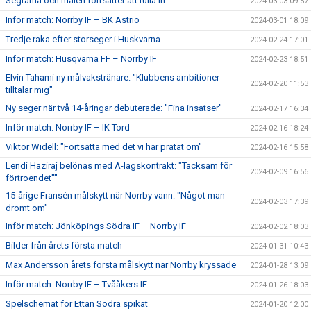
Segrarna och målen fortsätter att rulla in
2024-03-03 09:57
Inför match: Norrby IF – BK Astrio
2024-03-01 18:09
Tredje raka efter storseger i Huskvarna
2024-02-24 17:01
Inför match: Husqvarna FF – Norrby IF
2024-02-23 18:51
Elvin Tahami ny målvakstränare: "Klubbens ambitioner
2024-02-20 11:53
tilltalar mig"
Ny seger när två 14-åringar debuterade: "Fina insatser"
2024-02-17 16:34
Inför match: Norrby IF – IK Tord
2024-02-16 18:24
Viktor Widell: "Fortsätta med det vi har pratat om"
2024-02-16 15:58
Lendi Haziraj belönas med A-lagskontrakt: "Tacksam för
2024-02-09 16:56
förtroendet""
15-årige Fransén målskytt när Norrby vann: "Något man
2024-02-03 17:39
drömt om"
Inför match: Jönköpings Södra IF – Norrby IF
2024-02-02 18:03
Bilder från årets första match
2024-01-31 10:43
Max Andersson årets första målskytt när Norrby kryssade
2024-01-28 13:09
Inför match: Norrby IF – Tvååkers IF
2024-01-26 18:03
Spelschemat för Ettan Södra spikat
2024-01-20 12:00