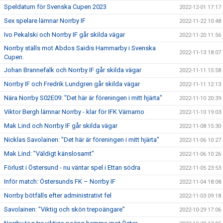
Speldatum för Svenska Cupen 2023
2022-12-01 17:17
Sex spelare lämnar Norrby IF
2022-11-22 10:48
Ivo Pekalski och Norrby IF går skilda vägar
2022-11-20 11:56
Norrby ställs mot Abdos Saidis Hammarby i Svenska
2022-11-13 18:07
Cupen.
Johan Brannefalk och Norrby IF går skilda vägar
2022-11-11 15:58
Norrby IF och Fredrik Lundgren går skilda vägar
2022-11-11 12:13
Nära Norrby S02E09: "Det här är föreningen i mitt hjärta"
2022-11-10 20:39
Viktor Bergh lämnar Norrby - klar för IFK Värnamo
2022-11-10 19:03
Mak Lind och Norrby IF går skilda vägar
2022-11-08 15:30
Nicklas Savolainen: "Det här är föreningen i mitt hjärta"
2022-11-06 10:27
Mak Lind: "Väldigt känslosamt"
2022-11-06 10:26
Förlust i Östersund - nu väntar spel i Ettan södra
2022-11-05 23:53
Inför match: Östersunds FK – Norrby IF
2022-11-04 18:08
Norrby bötfälls efter administrativt fel
2022-11-03 09:18
Savolainen: "Viktig och skön trepoängare"
2022-10-29 17:06