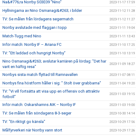
Na&#776;ra Norrby S03E09 "Nino"
2023-11-17 17:59
Hyllningarna av Nino Osmanagi&#263; i bilder
2023-11-12 11:28
TV: Se målen från lördagens segermatch
2023-11-12 11:27
Norrby avslutade med flaggan i topp
2023-11-11 19:04
Match-Tugg med Nino
2023-11-11 13:43
Inför match: Norrby IF – Ariana FC
2023-11-10 17:25
TV: ”Ett laddad och hungrigt Norrby”
2023-11-10 13:19
Nino Osmanagi&#263; avslutar karriären på lördag: "Det har
2023-11-09 18:27
varit en häftig resa"
Norrbys sista match flyttad till Ramnavallen
2023-11-07 08:11
Norrbys fina höstform håller i sig: " Stolt över grabbarna"
2023-11-04 19:20
TV: ”Vi vill fortsätta att visa upp en offensiv och attraktiv
2023-11-03 19:15
fotboll”
Inför match: Oskarshamns AIK – Norrby IF
2023-11-03 19:00
TV: Se målen från söndagens 8-3-seger
2023-10-30 14:14
TV: "En riktigt go känsla"
2023-10-29 17:56
Målfyrverkeri när Norrby vann stort
2023-10-29 17:26