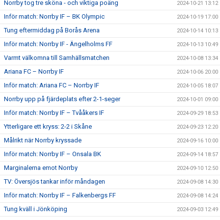
Norrby tog tre sköna - och viktiga poäng
2024-10-21 13:12
Inför match: Norrby IF – BK Olympic
2024-10-19 17:00
Tung eftermiddag på Borås Arena
2024-10-14 10:13
Inför match: Norrby IF - Ängelholms FF
2024-10-13 10:49
Varmt välkomna till Samhällsmatchen
2024-10-08 13:34
Ariana FC – Norrby IF
2024-10-06 20:00
Inför match: Ariana FC – Norrby IF
2024-10-05 18:07
Norrby upp på fjärdeplats efter 2-1-seger
2024-10-01 09:00
Inför match: Norrby IF – Tvååkers IF
2024-09-29 18:53
Ytterligare ett kryss: 2-2 i Skåne
2024-09-23 12:20
Målrikt när Norrby kryssade
2024-09-16 10:00
Inför match: Norrby IF – Onsala BK
2024-09-14 18:57
Marginalerna emot Norrby
2024-09-10 12:50
TV: Översjös tankar inför måndagen
2024-09-08 14:30
Inför match: Norrby IF – Falkenbergs FF
2024-09-08 14:24
Tung kväll i Jönköping
2024-09-03 12:49