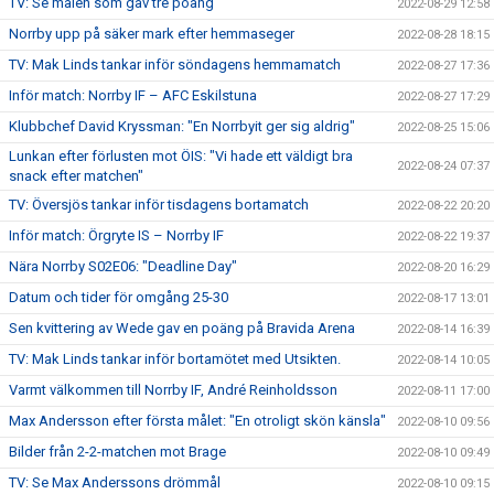
TV: Se målen som gav tre poäng
2022-08-29 12:58
Norrby upp på säker mark efter hemmaseger
2022-08-28 18:15
TV: Mak Linds tankar inför söndagens hemmamatch
2022-08-27 17:36
Inför match: Norrby IF – AFC Eskilstuna
2022-08-27 17:29
Klubbchef David Kryssman: "En Norrbyit ger sig aldrig"
2022-08-25 15:06
Lunkan efter förlusten mot ÖIS: "Vi hade ett väldigt bra
2022-08-24 07:37
snack efter matchen"
TV: Översjös tankar inför tisdagens bortamatch
2022-08-22 20:20
Inför match: Örgryte IS – Norrby IF
2022-08-22 19:37
Nära Norrby S02E06: "Deadline Day"
2022-08-20 16:29
Datum och tider för omgång 25-30
2022-08-17 13:01
Sen kvittering av Wede gav en poäng på Bravida Arena
2022-08-14 16:39
TV: Mak Linds tankar inför bortamötet med Utsikten.
2022-08-14 10:05
Varmt välkommen till Norrby IF, André Reinholdsson
2022-08-11 17:00
Max Andersson efter första målet: "En otroligt skön känsla"
2022-08-10 09:56
Bilder från 2-2-matchen mot Brage
2022-08-10 09:49
TV: Se Max Anderssons drömmål
2022-08-10 09:15