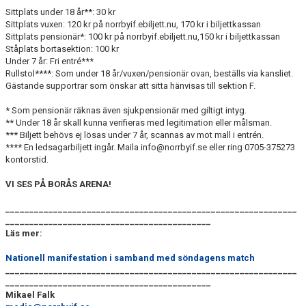
Sittplats under 18 år**: 30 kr
Sittplats vuxen: 120 kr på norrbyif.ebiljett.nu, 170 kr i biljettkassan
Sittplats pensionär*: 100 kr på norrbyif.ebiljett.nu,150 kr i biljettkassan
Ståplats bortasektion: 100 kr
Under 7 år: Fri entré***
Rullstol****: Som under 18 år/vuxen/pensionär ovan, beställs via kansliet.
Gästande supportrar som önskar att sitta hänvisas till sektion F.
* Som pensionär räknas även sjukpensionär med giltigt intyg.
** Under 18 år skall kunna verifieras med legitimation eller målsman.
*** Biljett behövs ej lösas under 7 år, scannas av mot mall i entrén.
**** En ledsagarbiljett ingår. Maila info@norrbyif.se eller ring 0705-375273
kontorstid.
VI SES PÅ BORÅS ARENA!
_____________________________________________________________
___________________________________________
Läs mer:
Nationell manifestation i samband med söndagens match
_____________________________________________________________
___________________________________________
Mikael Falk