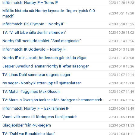
Inför match: Norrby IF – Torns IF
2023-10-28 18:23
Mållös historia när Norrby kryssade: "Ingen typisk 0-0-
2023-10-21 19:20
match"
Inför match: BK Olympic – Norrby IF
2023-10-20 18:25
TV: "Vi vill bibehålla den fina trenden"
2023-10-20 18:02
Norrby föll med uddamålet: "Små marginaler"
2023-10-14 15:26
Inför match: IK Oddevold – Norrby IF
2023-10-13 18:58
Norrby IF och Jakob Andersson går skilda vägar
2023-10-13 09:08
Jesper Swedlund lämnar Norrby IF efter säsongen
2023-10-10 15:26
TV: Linus Dahl summerar dagens seger
2023-10-07 19:14
Ny seger - Norrby klättrar upp till sjätteplatsen
2023-10-07 19:00
TV: Match-Tugg med Max Olsson
2023-10-07 14:49
TV: Marcus Översjös tankar inför lördagens hemmamatch
2023-10-06 18:56
Inför match: Norrby IF – Eskilsminne IF
2023-10-06 18:49
Varmt välkomna till lördagens familjematch
2023-10-05 11:00
Glädjebilder från 4-3-segern
2023-10-03 11:53
TV: "Dahl var Ronaldinho idag"
2023-10-03 11:11