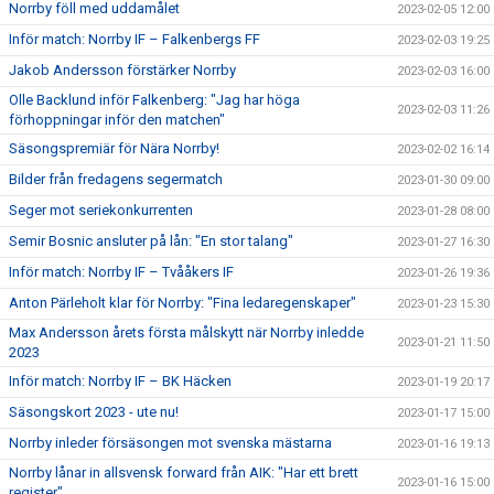
Norrby föll med uddamålet
2023-02-05 12:00
Inför match: Norrby IF – Falkenbergs FF
2023-02-03 19:25
Jakob Andersson förstärker Norrby
2023-02-03 16:00
Olle Backlund inför Falkenberg: "Jag har höga
2023-02-03 11:26
förhoppningar inför den matchen"
Säsongspremiär för Nära Norrby!
2023-02-02 16:14
Bilder från fredagens segermatch
2023-01-30 09:00
Seger mot seriekonkurrenten
2023-01-28 08:00
Semir Bosnic ansluter på lån: "En stor talang"
2023-01-27 16:30
Inför match: Norrby IF – Tvååkers IF
2023-01-26 19:36
Anton Pärleholt klar för Norrby: "Fina ledaregenskaper"
2023-01-23 15:30
Max Andersson årets första målskytt när Norrby inledde
2023-01-21 11:50
2023
Inför match: Norrby IF – BK Häcken
2023-01-19 20:17
Säsongskort 2023 - ute nu!
2023-01-17 15:00
Norrby inleder försäsongen mot svenska mästarna
2023-01-16 19:13
Norrby lånar in allsvensk forward från AIK: "Har ett brett
2023-01-16 15:00
register"