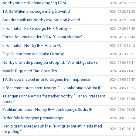
Norrby vidare till nästa omgång i DM
2024-04-25 09:52
TV: Se Wålemarks segermål på övertid
2024-04-22 11:28
Stor dramatik när Norrby avgjorde på övertid
2024-04-22 08:00
Inför match: Falkenbergs FF – Norrby IF
2024-04-20 17:30
Första förlusten under 2024: "Saknar skärpan"
2024-04-15 09:43
Inför match: Norrby IF – Ariana FC
2024-04-13 16:12
Filip Gustafsson är tillbaka i Norrby
2024-04-13 13:31
Norrby ordnade poäng på stopptid: "Vi är riktigt starka"
2024-04-06 16:41
Match-Tugg med Ture Spendler
2024-04-06 11:47
TV: Se uppsnacket inför lördagens hemmapremiär
2024-04-05 19:47
Inför hemmapremiären: Norrby IF – Jönköpings Södra IF
2024-04-05 19:15
Talangen Prince Amos förstärker Norrby: "Har en intressant
2024-04-04 12:58
speed"
Publikinformation: Norrby IF – Jönköpings Södra IF
2024-04-04 08:00
Bilder från lördagens premiärseger
2024-04-01 06:34
Härlig premiärseger i Skåne: "Riktigt skönt att inleda med
2024-04-01 01:15
tre poäng"