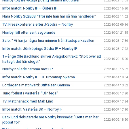
Norrby tog tre viktiga poäng hemma mot Öster
2022-10-29 17:05
Inför match: Norrby IF – Östers IF
2022-10-28 16:20
Nära Norrby S02E08: "Tror inte han har så fina handleder"
2022-10-28 11:02
TV: Presskonferens efter J-Södra – Norrby
2022-10-25 09:16
Norrby föll efter sent avgörande
2022-10-24 21:35
Salo: " Vi har ju några fina minnen från Stadsparksvallen
2022-10-23 17:36
Inför match: Jönköpings Södra IF – Norrby IF
2022-10-23 17:22
17-årige Olle Backlund skriver A-lagskontrakt: "Stolt över att
2022-10-20 15:00
ha tagit det här steget"
Norrby nollade hemma mot BP
2022-10-15 15:52
Inför match: Norrby IF – IF Brommapojkarna
2022-10-14 19:04
Lördagens matchvärd: Stiftelsen Garissa
2022-10-14 13:32
Tung förlust i Västerås: "Blir fega"
2022-10-08 17:20
TV: Matchsnack med Mak Lind
2022-10-07 17:24
Inför match: Västerås SK – Norrby IF
2022-10-07 17:10
Backlund debuterade när Norrby kryssade: "Detta man har
2022-10-02 18:50
jobbat för"