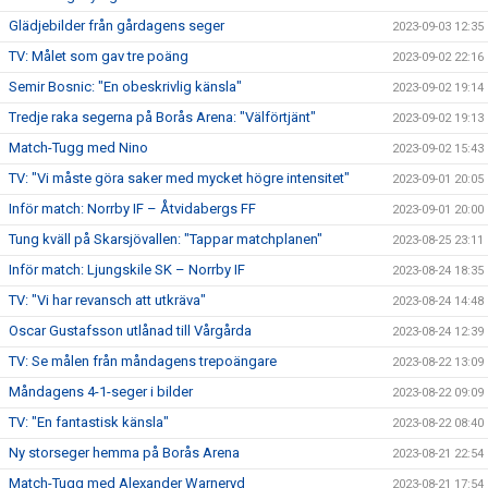
Glädjebilder från gårdagens seger
2023-09-03 12:35
TV: Målet som gav tre poäng
2023-09-02 22:16
Semir Bosnic: "En obeskrivlig känsla"
2023-09-02 19:14
Tredje raka segerna på Borås Arena: "Välförtjänt"
2023-09-02 19:13
Match-Tugg med Nino
2023-09-02 15:43
TV: "Vi måste göra saker med mycket högre intensitet"
2023-09-01 20:05
Inför match: Norrby IF – Åtvidabergs FF
2023-09-01 20:00
Tung kväll på Skarsjövallen: "Tappar matchplanen"
2023-08-25 23:11
Inför match: Ljungskile SK – Norrby IF
2023-08-24 18:35
TV: "Vi har revansch att utkräva"
2023-08-24 14:48
Oscar Gustafsson utlånad till Vårgårda
2023-08-24 12:39
TV: Se målen från måndagens trepoängare
2023-08-22 13:09
Måndagens 4-1-seger i bilder
2023-08-22 09:09
TV: "En fantastisk känsla"
2023-08-22 08:40
Ny storseger hemma på Borås Arena
2023-08-21 22:54
Match-Tugg med Alexander Warneryd
2023-08-21 17:54