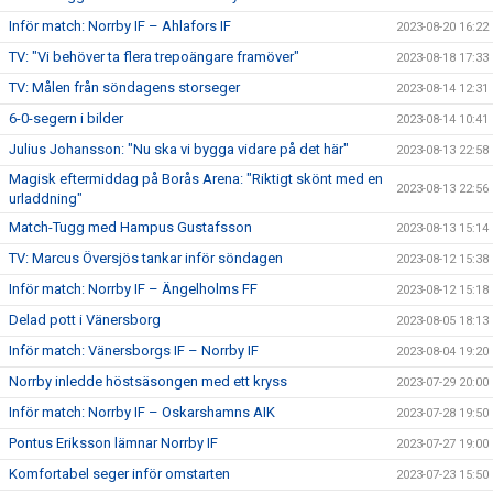
Inför match: Norrby IF – Ahlafors IF
2023-08-20 16:22
TV: "Vi behöver ta flera trepoängare framöver"
2023-08-18 17:33
TV: Målen från söndagens storseger
2023-08-14 12:31
6-0-segern i bilder
2023-08-14 10:41
Julius Johansson: "Nu ska vi bygga vidare på det här"
2023-08-13 22:58
Magisk eftermiddag på Borås Arena: "Riktigt skönt med en
2023-08-13 22:56
urladdning"
Match-Tugg med Hampus Gustafsson
2023-08-13 15:14
TV: Marcus Översjös tankar inför söndagen
2023-08-12 15:38
Inför match: Norrby IF – Ängelholms FF
2023-08-12 15:18
Delad pott i Vänersborg
2023-08-05 18:13
Inför match: Vänersborgs IF – Norrby IF
2023-08-04 19:20
Norrby inledde höstsäsongen med ett kryss
2023-07-29 20:00
Inför match: Norrby IF – Oskarshamns AIK
2023-07-28 19:50
Pontus Eriksson lämnar Norrby IF
2023-07-27 19:00
Komfortabel seger inför omstarten
2023-07-23 15:50