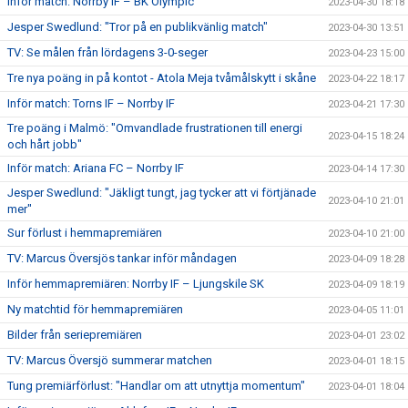
Inför match: Norrby IF – BK Olympic
2023-04-30 18:18
Jesper Swedlund: "Tror på en publikvänlig match"
2023-04-30 13:51
TV: Se målen från lördagens 3-0-seger
2023-04-23 15:00
Tre nya poäng in på kontot - Atola Meja tvåmålskytt i skåne
2023-04-22 18:17
Inför match: Torns IF – Norrby IF
2023-04-21 17:30
Tre poäng i Malmö: "Omvandlade frustrationen till energi
2023-04-15 18:24
och hårt jobb"
Inför match: Ariana FC – Norrby IF
2023-04-14 17:30
Jesper Swedlund: "Jäkligt tungt, jag tycker att vi förtjänade
2023-04-10 21:01
mer"
Sur förlust i hemmapremiären
2023-04-10 21:00
TV: Marcus Översjös tankar inför måndagen
2023-04-09 18:28
Inför hemmapremiären: Norrby IF – Ljungskile SK
2023-04-09 18:19
Ny matchtid för hemmapremiären
2023-04-05 11:01
Bilder från seriepremiären
2023-04-01 23:02
TV: Marcus Översjö summerar matchen
2023-04-01 18:15
Tung premiärförlust: "Handlar om att utnyttja momentum"
2023-04-01 18:04