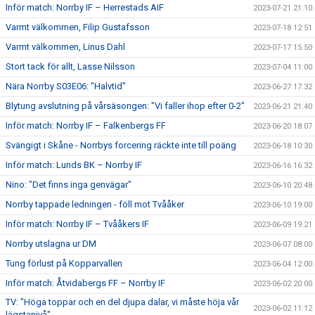
Inför match: Norrby IF – Herrestads AIF
2023-07-21 21:10
Varmt välkommen, Filip Gustafsson
2023-07-18 12:51
Varmt välkommen, Linus Dahl
2023-07-17 15:50
Stort tack för allt, Lasse Nilsson
2023-07-04 11:00
Nära Norrby S03E06: "Halvtid"
2023-06-27 17:32
Blytung avslutning på vårsäsongen: "Vi faller ihop efter 0-2"
2023-06-21 21:40
Inför match: Norrby IF – Falkenbergs FF
2023-06-20 18:07
Svängigt i Skåne - Norrbys forcering räckte inte till poäng
2023-06-18 10:30
Inför match: Lunds BK – Norrby IF
2023-06-16 16:32
Nino: "Det finns inga genvägar"
2023-06-10 20:48
Norrby tappade ledningen - föll mot Tvååker
2023-06-10 19:00
Inför match: Norrby IF – Tvååkers IF
2023-06-09 19:21
Norrby utslagna ur DM
2023-06-07 08:00
Tung förlust på Kopparvallen
2023-06-04 12:00
Inför match: Åtvidabergs FF – Norrby IF
2023-06-02 20:00
TV: "Höga toppar och en del djupa dalar, vi måste höja vår
2023-06-02 11:12
lägstanivå"