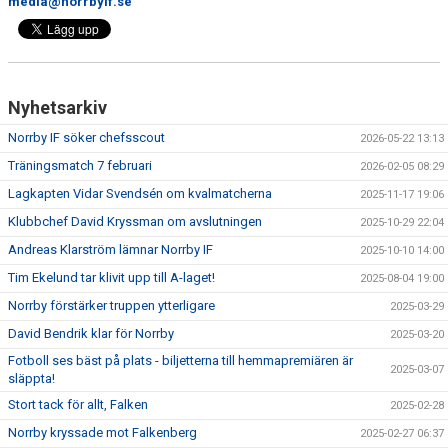
media@norrbyif.se
Nyhetsarkiv
Norrby IF söker chefsscout
2026-05-22 13:13
Träningsmatch 7 februari
2026-02-05 08:29
Lagkapten Vidar Svendsén om kvalmatcherna
2025-11-17 19:06
Klubbchef David Kryssman om avslutningen
2025-10-29 22:04
Andreas Klarström lämnar Norrby IF
2025-10-10 14:00
Tim Ekelund tar klivit upp till A-laget!
2025-08-04 19:00
Norrby förstärker truppen ytterligare
2025-03-29
David Bendrik klar för Norrby
2025-03-20
Fotboll ses bäst på plats - biljetterna till hemmapremiären är
2025-03-07
släppta!
Stort tack för allt, Falken
2025-02-28
Norrby kryssade mot Falkenberg
2025-02-27 06:37