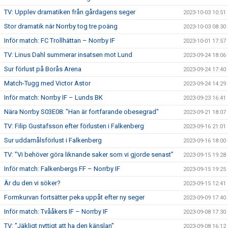
TV: Upplev dramatiken från gårdagens seger
2023-10-03 10:51
Stor dramatik när Norrby tog tre poäng
2023-10-03 08:30
Inför match: FC Trollhättan – Norrby IF
2023-10-01 17:57
TV: Linus Dahl summerar insatsen mot Lund
2023-09-24 18:06
Sur förlust på Borås Arena
2023-09-24 17:40
Match-Tugg med Victor Astor
2023-09-24 14:29
Inför match: Norrby IF – Lunds BK
2023-09-23 16:41
Nära Norrby S03E08: "Han är fortfarande obesegrad"
2023-09-21 18:07
TV: Filip Gustafsson efter förlusten i Falkenberg
2023-09-16 21:01
Sur uddamålsförlust i Falkenberg
2023-09-16 18:00
TV: ”Vi behöver göra liknande saker som vi gjorde senast”
2023-09-15 19:28
Inför match: Falkenbergs FF – Norrby IF
2023-09-15 19:25
Är du den vi söker?
2023-09-15 12:41
Formkurvan fortsätter peka uppåt efter ny seger
2023-09-09 17:40
Inför match: Tvååkers IF – Norrby IF
2023-09-08 17:30
TV: "Jäkligt nyttigt att ha den känslan"
2023-09-08 16:12