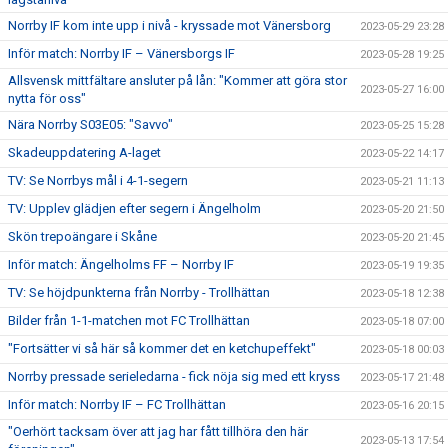
Norrby IF kom inte upp i nivå - kryssade mot Vänersborg
2023-05-29 23:28
Inför match: Norrby IF – Vänersborgs IF
2023-05-28 19:25
Allsvensk mittfältare ansluter på lån: "Kommer att göra stor
2023-05-27 16:00
nytta för oss"
Nära Norrby S03E05: "Savvo"
2023-05-25 15:28
Skadeuppdatering A-laget
2023-05-22 14:17
TV: Se Norrbys mål i 4-1-segern
2023-05-21 11:13
TV: Upplev glädjen efter segern i Ängelholm
2023-05-20 21:50
Skön trepoängare i Skåne
2023-05-20 21:45
Inför match: Ängelholms FF – Norrby IF
2023-05-19 19:35
TV: Se höjdpunkterna från Norrby - Trollhättan
2023-05-18 12:38
Bilder från 1-1-matchen mot FC Trollhättan
2023-05-18 07:00
"Fortsätter vi så här så kommer det en ketchupeffekt"
2023-05-18 00:03
Norrby pressade serieledarna - fick nöja sig med ett kryss
2023-05-17 21:48
Inför match: Norrby IF – FC Trollhättan
2023-05-16 20:15
"Oerhört tacksam över att jag har fått tillhöra den här
2023-05-13 17:54