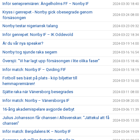
Inför seriepremiären: Ängelholms FF – Norrby IF
2024-03-30 18:40
Kryss i genrepet - Norrby gick obesegrade genom
2024-03-24 08:00
försäsongen
Norrby testar nigeriansk talang
2024-03-23 09:32
Inför genrepet: Norrby IF – IK Oddevold
2024-03-22 18:34
Är du vår nya speaker?
2024-03-19 14:00
Norrby tog sjunde raka segern
2024-03-16 16:54
Översjö: "Vi har lagt upp försäsongen i lite olika faser"
2024-03-15 18:46
Inför match: Norrby IF – Qviding FIF
2024-03-15 18:19
Fotboll ses bäst på plats - köp biljetter till
2024-03-13 16:00
hemmapremiären!
Sjätte raka när Vänersborg besegrades
2024-03-11 08:00
Inför match: Norrby – Vänersborgs IF
2024-03-08 20:05
16-årig akademispelare avgjorde derbyt
2024-03-06 11:39
Julius Johansson får chansen i Allsvenskan: "Jättekul att få
2024-03-05 13:30
chansen"
Inför match: Bergdalens IK – Norrby IF
2024-03-04 19:09