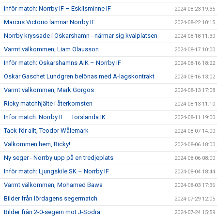
Inför match: Norrby IF – Eskilsminne IF
2024-08-23 19:35
Marcus Victorio lämnar Norrby IF
2024-08-22 10:15
Norrby kryssade i Oskarshamn - närmar sig kvalplatsen
2024-08-18 11:30
Varmt välkommen, Liam Olausson
2024-08-17 10:00
Inför match: Oskarshamns AIK – Norrby IF
2024-08-16 18:22
Oskar Gaschet Lundgren belönas med A-lagskontrakt
2024-08-16 13:02
Varmt välkommen, Mark Gorgos
2024-08-13 17:08
Ricky matchhjälte i återkomsten
2024-08-13 11:10
Inför match: Norrby IF – Torslanda IK
2024-08-11 19:00
Tack för allt, Teodor Wålemark
2024-08-07 14:00
Välkommen hem, Ricky!
2024-08-06 18:00
Ny seger - Norrby upp på en tredjeplats
2024-08-06 08:00
Inför match: Ljungskile SK – Norrby IF
2024-08-04 18:44
Varmt välkommen, Mohamed Bawa
2024-08-03 17:36
Bilder från lördagens segermatch
2024-07-29 12:05
Bilder från 2-0-segern mot J-Södra
2024-07-24 15:59