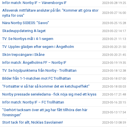
Inför match: Norrby IF – Vänersborgs IF
2023-05-28 19:25
Allsvensk mittfältare ansluter på lån: "Kommer att göra stor
2023-05-27 16:00
nytta för oss"
Nära Norrby S03E05: "Savvo"
2023-05-25 15:28
Skadeuppdatering A-laget
2023-05-22 14:17
TV: Se Norrbys mål i 4-1-segern
2023-05-21 11:13
TV: Upplev glädjen efter segern i Ängelholm
2023-05-20 21:50
Skön trepoängare i Skåne
2023-05-20 21:45
Inför match: Ängelholms FF – Norrby IF
2023-05-19 19:35
TV: Se höjdpunkterna från Norrby - Trollhättan
2023-05-18 12:38
Bilder från 1-1-matchen mot FC Trollhättan
2023-05-18 07:00
"Fortsätter vi så här så kommer det en ketchupeffekt"
2023-05-18 00:03
Norrby pressade serieledarna - fick nöja sig med ett kryss
2023-05-17 21:48
Inför match: Norrby IF – FC Trollhättan
2023-05-16 20:15
"Oerhört tacksam över att jag har fått tillhöra den här
2023-05-13 17:54
föreningen"
Stort tack för allt, Nicklas Savolainen!
2023-05-13 08:59