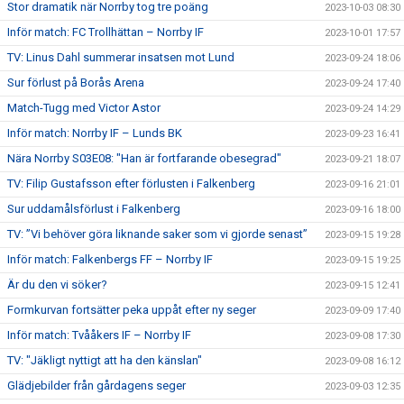
Stor dramatik när Norrby tog tre poäng
2023-10-03 08:30
Inför match: FC Trollhättan – Norrby IF
2023-10-01 17:57
TV: Linus Dahl summerar insatsen mot Lund
2023-09-24 18:06
Sur förlust på Borås Arena
2023-09-24 17:40
Match-Tugg med Victor Astor
2023-09-24 14:29
Inför match: Norrby IF – Lunds BK
2023-09-23 16:41
Nära Norrby S03E08: "Han är fortfarande obesegrad"
2023-09-21 18:07
TV: Filip Gustafsson efter förlusten i Falkenberg
2023-09-16 21:01
Sur uddamålsförlust i Falkenberg
2023-09-16 18:00
TV: ”Vi behöver göra liknande saker som vi gjorde senast”
2023-09-15 19:28
Inför match: Falkenbergs FF – Norrby IF
2023-09-15 19:25
Är du den vi söker?
2023-09-15 12:41
Formkurvan fortsätter peka uppåt efter ny seger
2023-09-09 17:40
Inför match: Tvååkers IF – Norrby IF
2023-09-08 17:30
TV: "Jäkligt nyttigt att ha den känslan"
2023-09-08 16:12
Glädjebilder från gårdagens seger
2023-09-03 12:35