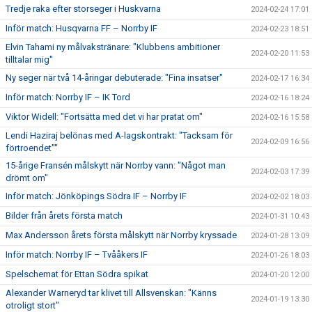
Tredje raka efter storseger i Huskvarna
2024-02-24 17:01
Inför match: Husqvarna FF – Norrby IF
2024-02-23 18:51
Elvin Tahami ny målvakstränare: "Klubbens ambitioner
2024-02-20 11:53
tilltalar mig"
Ny seger när två 14-åringar debuterade: "Fina insatser"
2024-02-17 16:34
Inför match: Norrby IF – IK Tord
2024-02-16 18:24
Viktor Widell: "Fortsätta med det vi har pratat om"
2024-02-16 15:58
Lendi Haziraj belönas med A-lagskontrakt: "Tacksam för
2024-02-09 16:56
förtroendet""
15-årige Fransén målskytt när Norrby vann: "Något man
2024-02-03 17:39
drömt om"
Inför match: Jönköpings Södra IF – Norrby IF
2024-02-02 18:03
Bilder från årets första match
2024-01-31 10:43
Max Andersson årets första målskytt när Norrby kryssade
2024-01-28 13:09
Inför match: Norrby IF – Tvååkers IF
2024-01-26 18:03
Spelschemat för Ettan Södra spikat
2024-01-20 12:00
Alexander Warneryd tar klivet till Allsvenskan: "Känns
2024-01-19 13:30
otroligt stort"