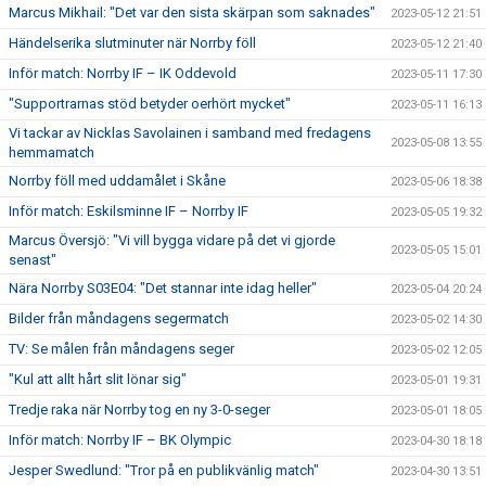
Marcus Mikhail: "Det var den sista skärpan som saknades"
2023-05-12 21:51
Händelserika slutminuter när Norrby föll
2023-05-12 21:40
Inför match: Norrby IF – IK Oddevold
2023-05-11 17:30
"Supportrarnas stöd betyder oerhört mycket"
2023-05-11 16:13
Vi tackar av Nicklas Savolainen i samband med fredagens
2023-05-08 13:55
hemmamatch
Norrby föll med uddamålet i Skåne
2023-05-06 18:38
Inför match: Eskilsminne IF – Norrby IF
2023-05-05 19:32
Marcus Översjö: "Vi vill bygga vidare på det vi gjorde
2023-05-05 15:01
senast"
Nära Norrby S03E04: "Det stannar inte idag heller"
2023-05-04 20:24
Bilder från måndagens segermatch
2023-05-02 14:30
TV: Se målen från måndagens seger
2023-05-02 12:05
"Kul att allt hårt slit lönar sig"
2023-05-01 19:31
Tredje raka när Norrby tog en ny 3-0-seger
2023-05-01 18:05
Inför match: Norrby IF – BK Olympic
2023-04-30 18:18
Jesper Swedlund: "Tror på en publikvänlig match"
2023-04-30 13:51