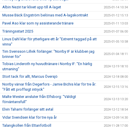
Albin Neziri tar klivet upp till A-laget
2025-01-14 10:34
Musse Bäck Engström belönas med A-lagskontrakt
2025-01-12 15:13
Pavel Aso klar som ny assisterande tränare
2025-01-11 13:03
Träningsstart 2025
2025-01-07 06:00
Linus Dahl klar för ytterligare ett år "Extremt taggad på att
2025-01-05 10:58
vinna"
Tim Svensson Lillvik förlänger: "Norrby IF är klubben jag
2025-01-04 18:11
brinner för"
Tobias Linderoth ny huvudtränare i Norrby IF: "En härlig
2024-12-19 18:10
utmaning"
Stort tack för allt, Marcus Översjö
2024-12-18 08:00
Norrby värvar från Degerfors - Jamie Bichis klar för tre år:
2024-12-15 13:16
"Fått ett proffsigt intryck"
Malte Wester ansluter från Elfsborg: "Väldigt
2024-12-13 13:20
förväntansfull"
Elvin Tahami förlänger sitt avtal
2024-12-12 18:54
Vidar Svendsen klar för tre nya år
2024-12-09 14:30
Talangkollen från Ettanfotboll
2024-11-28 17:00