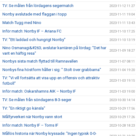
TV: Se målen från lördagens segermatch
2023-11-12 11:27
Norrby avslutade med flaggan i topp
2023-11-11 19:04
Match-Tugg med Nino
2023-11-11 13:43
Inför match: Norrby IF – Ariana FC
2023-11-10 17:25
TV: ”Ett laddad och hungrigt Norrby”
2023-11-10 13:19
Nino Osmanagi&#263; avslutar karriären på lördag: "Det har
2023-11-09 18:27
varit en häftig resa"
Norrbys sista match flyttad till Ramnavallen
2023-11-07 08:11
Norrbys fina höstform håller i sig: " Stolt över grabbarna"
2023-11-04 19:20
TV: ”Vi vill fortsätta att visa upp en offensiv och attraktiv
2023-11-03 19:15
fotboll”
Inför match: Oskarshamns AIK – Norrby IF
2023-11-03 19:00
TV: Se målen från söndagens 8-3-seger
2023-10-30 14:14
TV: "En riktigt go känsla"
2023-10-29 17:56
Målfyrverkeri när Norrby vann stort
2023-10-29 17:26
Inför match: Norrby IF – Torns IF
2023-10-28 18:23
Mållös historia när Norrby kryssade: "Ingen typisk 0-0-