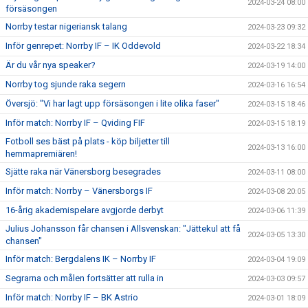
2024-03-24 08:00
försäsongen
Norrby testar nigeriansk talang
2024-03-23 09:32
Inför genrepet: Norrby IF – IK Oddevold
2024-03-22 18:34
Är du vår nya speaker?
2024-03-19 14:00
Norrby tog sjunde raka segern
2024-03-16 16:54
Översjö: "Vi har lagt upp försäsongen i lite olika faser"
2024-03-15 18:46
Inför match: Norrby IF – Qviding FIF
2024-03-15 18:19
Fotboll ses bäst på plats - köp biljetter till
2024-03-13 16:00
hemmapremiären!
Sjätte raka när Vänersborg besegrades
2024-03-11 08:00
Inför match: Norrby – Vänersborgs IF
2024-03-08 20:05
16-årig akademispelare avgjorde derbyt
2024-03-06 11:39
Julius Johansson får chansen i Allsvenskan: "Jättekul att få
2024-03-05 13:30
chansen"
Inför match: Bergdalens IK – Norrby IF
2024-03-04 19:09
Segrarna och målen fortsätter att rulla in
2024-03-03 09:57
Inför match: Norrby IF – BK Astrio
2024-03-01 18:09