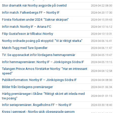
Stor dramatik när Norrby avgjorde på övertid
2024-04-22 08:00
Inför match: Falkenbergs FF – Norrby IF
2024-04-20 17:30
Första förlusten under 2024: "Saknar skärpan"
2024-04-15 09:43
Inför match: Norrby IF – Ariana FC
2024-04-13 16:12
Filip Gustafsson är tillbaka i Norrby
2024-04-13 13:31
Norrby ordnade poäng på stopptid: "Vi är riktigt starka"
2024-04-06 16:41
Match-Tugg med Ture Spendler
2024-04-06 11:47
TV: Se uppsnacket inför lördagens hemmapremiär
2024-04-05 19:47
Inför hemmapremiären: Norrby IF – Jönköpings Södra IF
2024-04-05 19:15
Talangen Prince Amos förstärker Norrby: "Har en intressant
2024-04-04 12:58
speed"
Publikinformation: Norrby IF – Jönköpings Södra IF
2024-04-04 08:00
Bilder från lördagens premiärseger
2024-04-01 06:34
Härlig premiärseger i Skåne: "Riktigt skönt att inleda med
2024-04-01 01:15
tre poäng"
Inför seriepremiären: Ängelholms FF – Norrby IF
2024-03-30 18:40
Kryss i genrepet - Norrby gick obesegrade genom