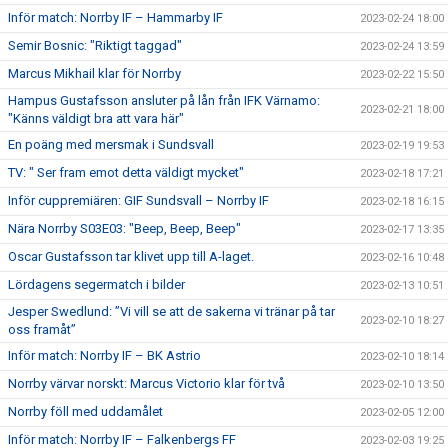
Inför match: Norrby IF – Hammarby IF
2023-02-24 18:00
Semir Bosnic: "Riktigt taggad"
2023-02-24 13:59
Marcus Mikhail klar för Norrby
2023-02-22 15:50
Hampus Gustafsson ansluter på lån från IFK Värnamo:
2023-02-21 18:00
"Känns väldigt bra att vara här"
En poäng med mersmak i Sundsvall
2023-02-19 19:53
TV: " Ser fram emot detta väldigt mycket"
2023-02-18 17:21
Inför cuppremiären: GIF Sundsvall – Norrby IF
2023-02-18 16:15
Nära Norrby S03E03: "Beep, Beep, Beep"
2023-02-17 13:35
Oscar Gustafsson tar klivet upp till A-laget.
2023-02-16 10:48
Lördagens segermatch i bilder
2023-02-13 10:51
Jesper Swedlund: ”Vi vill se att de sakerna vi tränar på tar
2023-02-10 18:27
oss framåt”
Inför match: Norrby IF – BK Astrio
2023-02-10 18:14
Norrby värvar norskt: Marcus Victorio klar för två
2023-02-10 13:50
Norrby föll med uddamålet
2023-02-05 12:00
Inför match: Norrby IF – Falkenbergs FF
2023-02-03 19:25