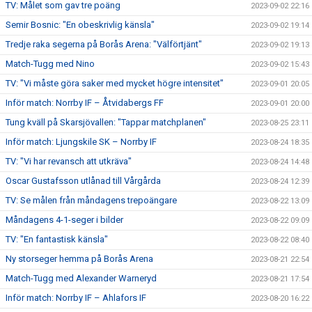
TV: Målet som gav tre poäng
2023-09-02 22:16
Semir Bosnic: "En obeskrivlig känsla"
2023-09-02 19:14
Tredje raka segerna på Borås Arena: "Välförtjänt"
2023-09-02 19:13
Match-Tugg med Nino
2023-09-02 15:43
TV: "Vi måste göra saker med mycket högre intensitet"
2023-09-01 20:05
Inför match: Norrby IF – Åtvidabergs FF
2023-09-01 20:00
Tung kväll på Skarsjövallen: "Tappar matchplanen"
2023-08-25 23:11
Inför match: Ljungskile SK – Norrby IF
2023-08-24 18:35
TV: "Vi har revansch att utkräva"
2023-08-24 14:48
Oscar Gustafsson utlånad till Vårgårda
2023-08-24 12:39
TV: Se målen från måndagens trepoängare
2023-08-22 13:09
Måndagens 4-1-seger i bilder
2023-08-22 09:09
TV: "En fantastisk känsla"
2023-08-22 08:40
Ny storseger hemma på Borås Arena
2023-08-21 22:54
Match-Tugg med Alexander Warneryd
2023-08-21 17:54
Inför match: Norrby IF – Ahlafors IF
2023-08-20 16:22