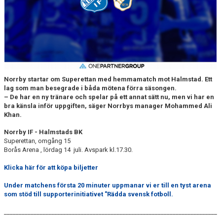
DOKUMENT
BILDARKIV
BILDER 2025
TABELL ETTAN SÖDRA 2025
Norrby startar om Superettan med hemmamatch mot Halmstad. Ett
lag som man besegrade i båda mötena förra säsongen.
– De har en ny tränare och spelar på ett annat sätt nu, men vi har en
bra känsla inför uppgiften, säger Norrbys manager Mohammed Ali
Khan.
Norrby IF - Halmstads BK
Superettan, omgång 15
Borås Arena , lördag 14 juli. Avspark kl.17.30.
Klicka här för att köpa biljetter
Under matchens första 20 minuter uppmanar vi er till en tyst arena
som stöd till supporterinitiativet "Rädda svensk fotboll.
________________________________________________________________________
_______________________________________