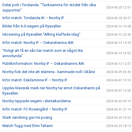
Delat pott i Torslanda: "Tacksamma för stödet från våra
2024-06-20 12:01
supportrar"
Inför match: Torslanda IK – Norrby IF
2024-06-18 20:57
Bilder från 6-0-segern på Ryavallen
2024-06-16 10:28
Islossning på Ryavallen "Allting klaffade idag"
2024-06-15 22:30
Inför match: Norrby IF – Oskarshamns AIK
2024-06-14 19:33
"Roligt att få en sån här match som är något lite
2024-06-14 16:02
annorlunda"
Publikinformation: Norrby IF – Oskarshamns AIK
2024-06-13 12:37
Norrby fick det inte att stämma - kammade noll i Skåne
2024-06-09 05:30
Inför match: Eskilsminne IF – Norrby IF
2024-06-07 19:10
Upplev klassisk mark när Norrby tar emot Oskarshamn på
2024-06-07 12:00
Ryavallen
Norrby tappade segern i slutsekunderna
2024-06-03 09:19
Inför match: FC Rosengård – Norrby IF
2024-05-31 21:14
Stark vändning gav tre poäng
2024-05-24 10:52
Match-Tugg med Elvin Tahami
2024-05-23 18:13