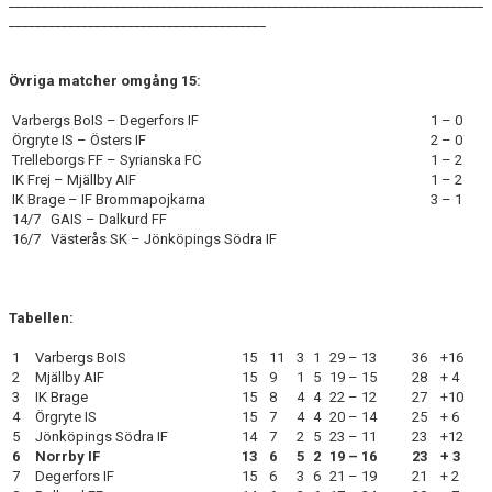
________________________________________________________________________
_______________________________________
Övriga matcher omgång 15:
Varbergs BoIS – Degerfors IF
1 – 0
Örgryte IS – Östers IF
2 – 0
Trelleborgs FF – Syrianska FC
1 – 2
IK Frej – Mjällby AIF
1 – 2
IK Brage – IF Brommapojkarna
3 – 1
14/7 GAIS – Dalkurd FF
16/7 Västerås SK – Jönköpings Södra IF
Tabellen:
1
Varbergs BoIS
15
11
3
1
29 – 13
36
+16
2
Mjällby AIF
15
9
1
5
19 – 15
28
+ 4
3
IK Brage
15
8
4
4
22 – 12
27
+10
4
Örgryte IS
15
7
4
4
20 – 14
25
+ 6
5
Jönköpings Södra IF
14
7
2
5
23 – 11
23
+12
6
Norrby IF
13
6
5
2
19 – 16
23
+ 3
7
Degerfors IF
15
6
3
6
21 – 19
21
+ 2