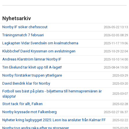
Nyhetsarkiv
Norrby IF söker chefsscout
2026-05-22 13:13
Träningsmatch 7 februari
2026-02-05 08:29
Lagkapten Vidar Svendsén om kvalmatcherna
2025-11-17 19:06
Klubbchef David Kryssman om avslutningen
2025-10-29 22:04
Andreas Klarström lämnar Norrby IF
2025-10-10 14:00
Tim Ekelund tar klivit upp till A-laget!
2025-08-04 19:00
Norrby förstärker truppen ytterligare
2025-03-29
David Bendrik klar för Norrby
2025-03-20
Fotboll ses bäst på plats - biljetterna till hemmapremiären är
2025-03-07
släppta!
Stort tack för allt, Falken
2025-02-28
Norrby kryssade mot Falkenberg
2025-02-27 06:37
Nyheter kring lagbygget 2025: Leon Isa ansluter från Kalmar FF
2025-02-22
Norrby tog andra raka efter ny storseger
2025-02-09