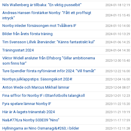
Nils Wallenberg är tillbaka: "En viktig pusselbit"
2024-01-18 12:19
Andreas Hansen förstärker Norrby: "Fått ett proffsigt
2024-01-15 15:45
intryck"
Norrby inleder försäsongen mot Tvååkers IF
2024-01-10 14:00
Bilder från årets första träning
2024-01-10 13:29
Tim Svensson Lillvik återvänder: "Känns fantastiskt kul"
2024-01-06 14:25
Träningsstart 2024
2024-01-04 14:30
Viktor Widell ansluter från Elfsborg "Gillar ambitionerna
2023-12-30 15:40
som finns här"
Ture Spendler första nyförvärvet inför 2024: "Vill framåt"
2023-12-22 16:00
Norrbys julklappstips: Säsongskort 2024!
2023-12-04 16:00
Anton Wede och Marcus Mikhail lämnar
2023-12-04 08:07
Fina siffror för Norrby IF i Ettanfotbolls talangkoll
2023-12-01 12:23
Fyra spelare lämnar Norrby IF
2023-11-22 15:20
Här är A-lagets tränarstab 2024
2023-11-21 19:19
Na&#776;ra Norrby S03E09 "Nino"
2023-11-17 17:59
Hyllningarna av Nino Osmanagi&#263; i bilder
2023-11-12 11:28