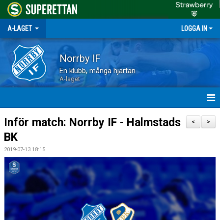
A-LAGET
LOGGA IN
Norrby IF
En klubb, många hjärtan
A-laget
HEM
Inför match: Norrby IF - Halmstads
<
>
BK
NYHETER
2019-07-13 18:15
MATCHER
TRUPPEN
KALENDER