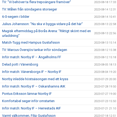
TV: "Vi behöver ta flera trepoängare framöver"
2023-08-18 17:33
TV: Målen från söndagens storseger
2023-08-14 12:31
6-0-segern i bilder
2023-08-14 10:41
Julius Johansson: "Nu ska vi bygga vidare på det här"
2023-08-13 22:58
Magisk eftermiddag på Borås Arena: "Riktigt skönt med en
2023-08-13 22:56
urladdning"
Match-Tugg med Hampus Gustafsson
2023-08-13 15:14
TV: Marcus Översjös tankar inför söndagen
2023-08-12 15:38
Inför match: Norrby IF – Ängelholms FF
2023-08-12 15:18
Delad pott i Vänersborg
2023-08-05 18:13
Inför match: Vänersborgs IF – Norrby IF
2023-08-04 19:20
Norrby inledde höstsäsongen med ett kryss
2023-07-29 20:00
Inför match: Norrby IF – Oskarshamns AIK
2023-07-28 19:50
Pontus Eriksson lämnar Norrby IF
2023-07-27 19:00
Komfortabel seger inför omstarten
2023-07-23 15:50
Inför match: Norrby IF – Herrestads AIF
2023-07-21 21:10
Varmt välkommen, Filip Gustafsson
2023-07-18 12:51