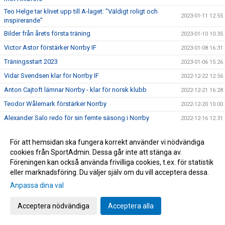
Teo Helge tar klivet upp till A-laget: "Väldigt roligt och
2023-01-11 12:55
inspirerande"
Bilder från årets första träning
2023-01-10 10:35
Victor Astor förstärker Norrby IF
2023-01-08 16:31
Träningsstart 2023
2023-01-06 15:26
Vidar Svendsen klar för Norrby IF
2022-12-22 12:56
Anton Cajtoft lämnar Norrby - klar för norsk klubb
2022-12-21 16:28
Teodor Wålemark förstärker Norrby
2022-12-20 10:00
Alexander Salo redo för sin femte säsong i Norrby
2022-12-16 12:31
Jesper Swedlund och Marcus Översjö nya huvudtränare
2022-12-12 18:30
För att hemsidan ska fungera korrekt använder vi nödvändiga
Anton Wede förlänger: ”Väldigt motiverad inför 2023"
2022-12-09 16:33
cookies från SportAdmin. Dessa går inte att stänga av.
Julius Johansson klar för Norrby: "En spelare som älskar
Föreningen kan också använda frivilliga cookies, t.ex. för statistik
2022-12-08 13:00
att utmana"
eller marknadsföring. Du väljer själv om du vill acceptera dessa.
Max Olsson förlänger: ”Riktigt taggad på 2023”
2022-12-02 14:00
Anpassa dina val
Fyra spelare lämnar Norrby IF
2022-12-02 12:07
Acceptera nödvändiga
Acceptera alla
Speldatum för Svenska Cupen 2023
2022-12-01 17:17
Sex spelare lämnar Norrby IF
2022-11-22 10:48