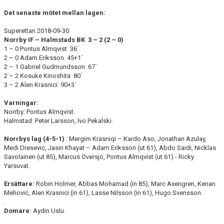
Det senaste mötet mellan lagen:
Superettan 2018-09-30
Norrby IF – Halmstads BK 3 – 2 (2 – 0)
1 – 0 Pontus Almqvist 36´
2 – 0 Adam Eriksson 45+1´
2 – 1 Gabriel Gudmundsson 67´
2 – 2 Kosuke Kinoshita 80´
3 – 2 Alen Krasnici 90+3´
Varningar:
Norrby: Pontus Almqvist.
Halmstad: Peter Larsson, Ivo Pekalski.
Norrbys lag (4-5-1)
: Mergim Krasniqi – Kardo Aso, Jonathan Azulay,
Medi Dresevic, Jasin Khayat – Adam Eriksson (ut 61), Abdo Saidi, Nicklas
Savolainen (ut 85), Marcus Översjö, Pontus Almqvist (ut 61) - Ricky
Yarsuvat.
Ersättare:
Robin Holmer, Abbas Mohamad (in 85), Marc Axengren, Kenan
Mehovic, Alen Krasnici (in 61), Lasse Nilsson (in 61), Hugo Svensson.
.
Domare:
Aydin Uslu.