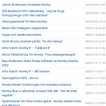
Jakob Andersson förstärker Norrby
2023-02-03 16:00
Olle Backlund inför Falkenberg: "Jag har höga
2023-02-03 11:26
förhoppningar inför den matchen"
Säsongspremiär för Nära Norrby!
2023-02-02 16:14
Bilder från fredagens segermatch
2023-01-30 09:00
Seger mot seriekonkurrenten
2023-01-28 08:00
Semir Bosnic ansluter på lån: "En stor talang"
2023-01-27 16:30
Inför match: Norrby IF – Tvååkers IF
2023-01-26 19:36
Anton Pärleholt klar för Norrby: "Fina ledaregenskaper"
2023-01-23 15:30
Max Andersson årets första målskytt när Norrby inledde
2023-01-21 11:50
2023
Inför match: Norrby IF – BK Häcken
2023-01-19 20:17
Säsongskort 2023 - ute nu!
2023-01-17 15:00
Norrby inleder försäsongen mot svenska mästarna
2023-01-16 19:13
Norrby lånar in allsvensk forward från AIK: "Har ett brett
2023-01-16 15:00
register"
Spelschemat förr Ettan Södra spikat - Norrby inleder borta
2023-01-12 13:35
mot Ahlafors