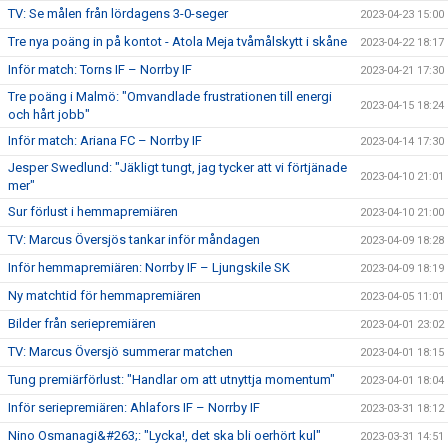
TV: Se målen från lördagens 3-0-seger
2023-04-23 15:00
Tre nya poäng in på kontot - Atola Meja tvåmålskytt i skåne
2023-04-22 18:17
Inför match: Torns IF – Norrby IF
2023-04-21 17:30
Tre poäng i Malmö: "Omvandlade frustrationen till energi
2023-04-15 18:24
och hårt jobb"
Inför match: Ariana FC – Norrby IF
2023-04-14 17:30
Jesper Swedlund: "Jäkligt tungt, jag tycker att vi förtjänade
2023-04-10 21:01
mer"
Sur förlust i hemmapremiären
2023-04-10 21:00
TV: Marcus Översjös tankar inför måndagen
2023-04-09 18:28
Inför hemmapremiären: Norrby IF – Ljungskile SK
2023-04-09 18:19
Ny matchtid för hemmapremiären
2023-04-05 11:01
Bilder från seriepremiären
2023-04-01 23:02
TV: Marcus Översjö summerar matchen
2023-04-01 18:15
Tung premiärförlust: "Handlar om att utnyttja momentum"
2023-04-01 18:04
Inför seriepremiären: Ahlafors IF – Norrby IF
2023-03-31 18:12
Nino Osmanagi&#263;: "Lycka!, det ska bli oerhört kul"
2023-03-31 14:51