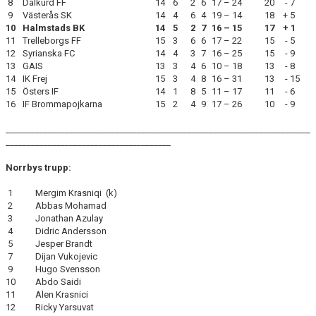
8
Dalkurd FF
14
6
2
6
17 – 24
20
- 7
9
Västerås SK
14
4
6
4
19 – 14
18
+ 5
10
Halmstads BK
14
5
2
7
16 – 15
17
+ 1
11
Trelleborgs FF
15
3
6
6
17 – 22
15
- 5
12
Syrianska FC
14
4
3
7
16 – 25
15
- 9
13
GAIS
13
3
4
6
10 – 18
13
- 8
14
IK Frej
15
3
4
8
16 – 31
13
- 15
15
Östers IF
14
1
8
5
11 – 17
11
- 6
16
IF Brommapojkarna
15
2
4
9
17 – 26
10
- 9
________________________________________________________________________
_______________________________________
Norrbys trupp:
1
Mergim Krasniqi (k)
2
Abbas Mohamad
3
Jonathan Azulay
4
Didric Andersson
5
Jesper Brandt
7
Dijan Vukojevic
9
Hugo Svensson
10
Abdo Saidi
11
Alen Krasnici
12
Ricky Yarsuvat