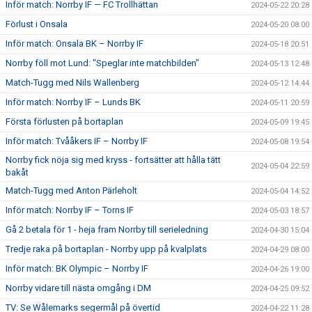
Inför match: Norrby IF — FC Trollhättan
2024-05-22 20:28
Förlust i Onsala
2024-05-20 08:00
Inför match: Onsala BK – Norrby IF
2024-05-18 20:51
Norrby föll mot Lund: "Speglar inte matchbilden"
2024-05-13 12:48
Match-Tugg med Nils Wallenberg
2024-05-12 14:44
Inför match: Norrby IF – Lunds BK
2024-05-11 20:59
Första förlusten på bortaplan
2024-05-09 19:45
Inför match: Tvååkers IF – Norrby IF
2024-05-08 19:54
Norrby fick nöja sig med kryss - fortsätter att hålla tätt
2024-05-04 22:59
bakåt
Match-Tugg med Anton Pärleholt
2024-05-04 14:52
Inför match: Norrby IF – Torns IF
2024-05-03 18:57
Gå 2 betala för 1 - heja fram Norrby till serieledning
2024-04-30 15:04
Tredje raka på bortaplan - Norrby upp på kvalplats
2024-04-29 08:00
Inför match: BK Olympic – Norrby IF
2024-04-26 19:00
Norrby vidare till nästa omgång i DM
2024-04-25 09:52
TV: Se Wålemarks segermål på övertid
2024-04-22 11:28