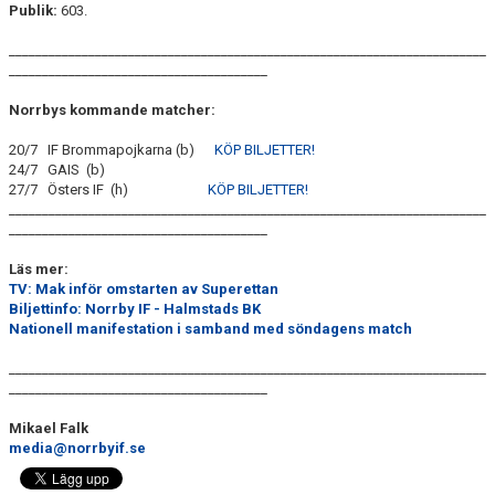
Publik:
603.
________________________________________________________________________
_______________________________________
Norrbys kommande matcher:
20/7 IF Brommapojkarna (b)
KÖP BILJETTER!
24/7 GAIS (b)
27/7 Östers IF (h)
KÖP BILJETTER!
________________________________________________________________________
_______________________________________
Läs mer:
TV: Mak inför omstarten av Superettan
Biljettinfo: Norrby IF - Halmstads BK
Nationell manifestation i samband med söndagens match
________________________________________________________________________
_______________________________________
Mikael Falk
media@norrbyif.se