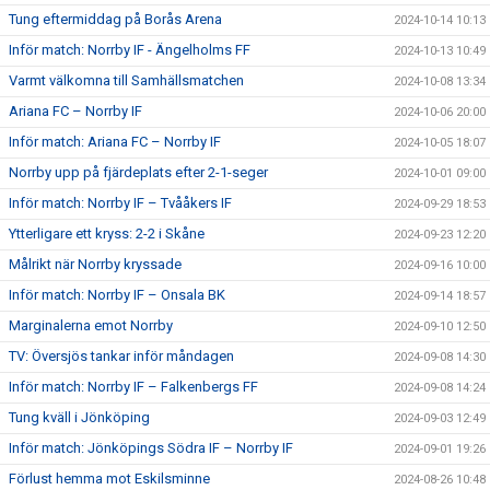
Tung eftermiddag på Borås Arena
2024-10-14 10:13
Inför match: Norrby IF - Ängelholms FF
2024-10-13 10:49
Varmt välkomna till Samhällsmatchen
2024-10-08 13:34
Ariana FC – Norrby IF
2024-10-06 20:00
Inför match: Ariana FC – Norrby IF
2024-10-05 18:07
Norrby upp på fjärdeplats efter 2-1-seger
2024-10-01 09:00
Inför match: Norrby IF – Tvååkers IF
2024-09-29 18:53
Ytterligare ett kryss: 2-2 i Skåne
2024-09-23 12:20
Målrikt när Norrby kryssade
2024-09-16 10:00
Inför match: Norrby IF – Onsala BK
2024-09-14 18:57
Marginalerna emot Norrby
2024-09-10 12:50
TV: Översjös tankar inför måndagen
2024-09-08 14:30
Inför match: Norrby IF – Falkenbergs FF
2024-09-08 14:24
Tung kväll i Jönköping
2024-09-03 12:49
Inför match: Jönköpings Södra IF – Norrby IF
2024-09-01 19:26
Förlust hemma mot Eskilsminne
2024-08-26 10:48