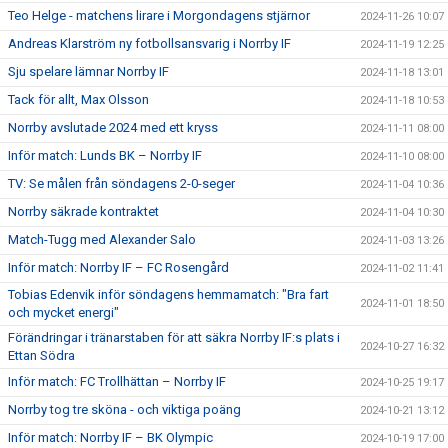
Teo Helge - matchens lirare i Morgondagens stjärnor
2024-11-26 10:07
Andreas Klarström ny fotbollsansvarig i Norrby IF
2024-11-19 12:25
Sju spelare lämnar Norrby IF
2024-11-18 13:01
Tack för allt, Max Olsson
2024-11-18 10:53
Norrby avslutade 2024 med ett kryss
2024-11-11 08:00
Inför match: Lunds BK – Norrby IF
2024-11-10 08:00
TV: Se målen från söndagens 2-0-seger
2024-11-04 10:36
Norrby säkrade kontraktet
2024-11-04 10:30
Match-Tugg med Alexander Salo
2024-11-03 13:26
Inför match: Norrby IF – FC Rosengård
2024-11-02 11:41
Tobias Edenvik inför söndagens hemmamatch: "Bra fart
2024-11-01 18:50
och mycket energi"
Förändringar i tränarstaben för att säkra Norrby IF:s plats i
2024-10-27 16:32
Ettan Södra
Inför match: FC Trollhättan – Norrby IF
2024-10-25 19:17
Norrby tog tre sköna - och viktiga poäng
2024-10-21 13:12
Inför match: Norrby IF – BK Olympic
2024-10-19 17:00