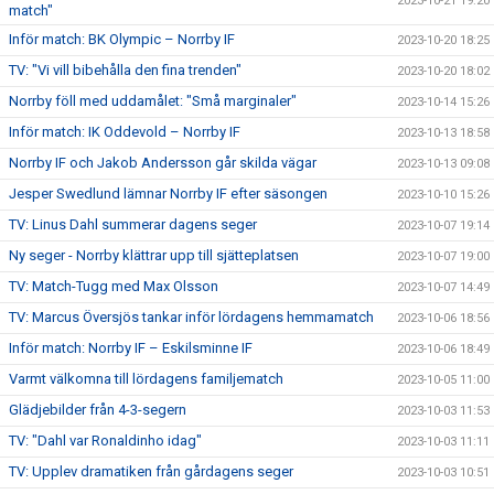
2023-10-21 19:20
match"
Inför match: BK Olympic – Norrby IF
2023-10-20 18:25
TV: "Vi vill bibehålla den fina trenden"
2023-10-20 18:02
Norrby föll med uddamålet: "Små marginaler"
2023-10-14 15:26
Inför match: IK Oddevold – Norrby IF
2023-10-13 18:58
Norrby IF och Jakob Andersson går skilda vägar
2023-10-13 09:08
Jesper Swedlund lämnar Norrby IF efter säsongen
2023-10-10 15:26
TV: Linus Dahl summerar dagens seger
2023-10-07 19:14
Ny seger - Norrby klättrar upp till sjätteplatsen
2023-10-07 19:00
TV: Match-Tugg med Max Olsson
2023-10-07 14:49
TV: Marcus Översjös tankar inför lördagens hemmamatch
2023-10-06 18:56
Inför match: Norrby IF – Eskilsminne IF
2023-10-06 18:49
Varmt välkomna till lördagens familjematch
2023-10-05 11:00
Glädjebilder från 4-3-segern
2023-10-03 11:53
TV: "Dahl var Ronaldinho idag"
2023-10-03 11:11
TV: Upplev dramatiken från gårdagens seger
2023-10-03 10:51