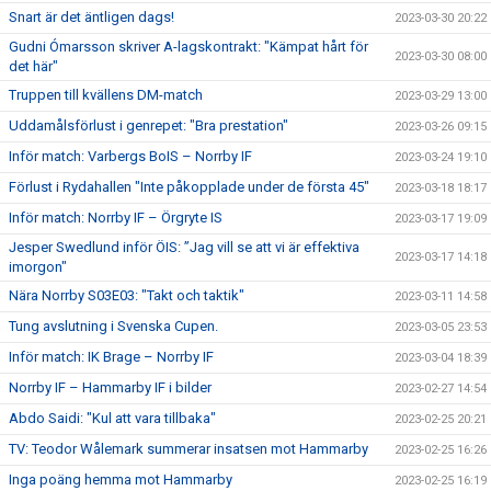
Snart är det äntligen dags!
2023-03-30 20:22
Gudni Ómarsson skriver A-lagskontrakt: "Kämpat hårt för
2023-03-30 08:00
det här"
Truppen till kvällens DM-match
2023-03-29 13:00
Uddamålsförlust i genrepet: "Bra prestation"
2023-03-26 09:15
Inför match: Varbergs BoIS – Norrby IF
2023-03-24 19:10
Förlust i Rydahallen "Inte påkopplade under de första 45"
2023-03-18 18:17
Inför match: Norrby IF – Örgryte IS
2023-03-17 19:09
Jesper Swedlund inför ÖIS: ”Jag vill se att vi är effektiva
2023-03-17 14:18
imorgon"
Nära Norrby S03E03: "Takt och taktik"
2023-03-11 14:58
Tung avslutning i Svenska Cupen.
2023-03-05 23:53
Inför match: IK Brage – Norrby IF
2023-03-04 18:39
Norrby IF – Hammarby IF i bilder
2023-02-27 14:54
Abdo Saidi: "Kul att vara tillbaka"
2023-02-25 20:21
TV: Teodor Wålemark summerar insatsen mot Hammarby
2023-02-25 16:26
Inga poäng hemma mot Hammarby
2023-02-25 16:19