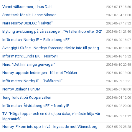
Varmt välkommen, Linus Dahl
2023-07-17 15:50
Stort tack för allt, Lasse Nilsson
2023-07-04 11:00
Nära Norrby S03E06: "Halvtid"
2023-06-27 17:32
Blytung avslutning på vårsäsongen: "Vi faller ihop efter 0-2"
2023-06-21 21:40
Inför match: Norrby IF – Falkenbergs FF
2023-06-20 18:07
Svängigt i Skåne - Norrbys forcering räckte inte till poäng
2023-06-18 10:30
Inför match: Lunds BK – Norrby IF
2023-06-16 16:32
Nino: "Det finns inga genvägar"
2023-06-10 20:48
Norrby tappade ledningen - föll mot Tvååker
2023-06-10 19:00
Inför match: Norrby IF – Tvååkers IF
2023-06-09 19:21
Norrby utslagna ur DM
2023-06-07 08:00
Tung förlust på Kopparvallen
2023-06-04 12:00
Inför match: Åtvidabergs FF – Norrby IF
2023-06-02 20:00
TV: "Höga toppar och en del djupa dalar, vi måste höja vår
2023-06-02 11:12
lägstanivå"
Norrby IF kom inte upp i nivå - kryssade mot Vänersborg
2023-05-29 23:28