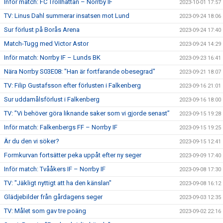
Inför match: FC Trollhättan – Norrby IF
2023-10-01 17:57
TV: Linus Dahl summerar insatsen mot Lund
2023-09-24 18:06
Sur förlust på Borås Arena
2023-09-24 17:40
Match-Tugg med Victor Astor
2023-09-24 14:29
Inför match: Norrby IF – Lunds BK
2023-09-23 16:41
Nära Norrby S03E08: "Han är fortfarande obesegrad"
2023-09-21 18:07
TV: Filip Gustafsson efter förlusten i Falkenberg
2023-09-16 21:01
Sur uddamålsförlust i Falkenberg
2023-09-16 18:00
TV: ”Vi behöver göra liknande saker som vi gjorde senast”
2023-09-15 19:28
Inför match: Falkenbergs FF – Norrby IF
2023-09-15 19:25
Är du den vi söker?
2023-09-15 12:41
Formkurvan fortsätter peka uppåt efter ny seger
2023-09-09 17:40
Inför match: Tvååkers IF – Norrby IF
2023-09-08 17:30
TV: "Jäkligt nyttigt att ha den känslan"
2023-09-08 16:12
Glädjebilder från gårdagens seger
2023-09-03 12:35
TV: Målet som gav tre poäng
2023-09-02 22:16