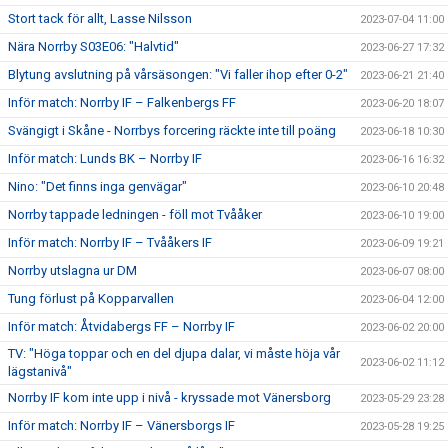
Stort tack för allt, Lasse Nilsson
2023-07-04 11:00
Nära Norrby S03E06: "Halvtid"
2023-06-27 17:32
Blytung avslutning på vårsäsongen: "Vi faller ihop efter 0-2"
2023-06-21 21:40
Inför match: Norrby IF – Falkenbergs FF
2023-06-20 18:07
Svängigt i Skåne - Norrbys forcering räckte inte till poäng
2023-06-18 10:30
Inför match: Lunds BK – Norrby IF
2023-06-16 16:32
Nino: "Det finns inga genvägar"
2023-06-10 20:48
Norrby tappade ledningen - föll mot Tvååker
2023-06-10 19:00
Inför match: Norrby IF – Tvååkers IF
2023-06-09 19:21
Norrby utslagna ur DM
2023-06-07 08:00
Tung förlust på Kopparvallen
2023-06-04 12:00
Inför match: Åtvidabergs FF – Norrby IF
2023-06-02 20:00
TV: "Höga toppar och en del djupa dalar, vi måste höja vår
2023-06-02 11:12
lägstanivå"
Norrby IF kom inte upp i nivå - kryssade mot Vänersborg
2023-05-29 23:28
Inför match: Norrby IF – Vänersborgs IF
2023-05-28 19:25