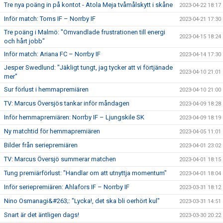
Tre nya poäng in på kontot - Atola Meja tvåmålskytt i skåne
2023-04-22 18:17
Inför match: Torns IF – Norrby IF
2023-04-21 17:30
Tre poäng i Malmö: "Omvandlade frustrationen till energi
2023-04-15 18:24
och hårt jobb"
Inför match: Ariana FC – Norrby IF
2023-04-14 17:30
Jesper Swedlund: "Jäkligt tungt, jag tycker att vi förtjänade
2023-04-10 21:01
mer"
Sur förlust i hemmapremiären
2023-04-10 21:00
TV: Marcus Översjös tankar inför måndagen
2023-04-09 18:28
Inför hemmapremiären: Norrby IF – Ljungskile SK
2023-04-09 18:19
Ny matchtid för hemmapremiären
2023-04-05 11:01
Bilder från seriepremiären
2023-04-01 23:02
TV: Marcus Översjö summerar matchen
2023-04-01 18:15
Tung premiärförlust: "Handlar om att utnyttja momentum"
2023-04-01 18:04
Inför seriepremiären: Ahlafors IF – Norrby IF
2023-03-31 18:12
Nino Osmanagi&#263;: "Lycka!, det ska bli oerhört kul"
2023-03-31 14:51
Snart är det äntligen dags!
2023-03-30 20:22