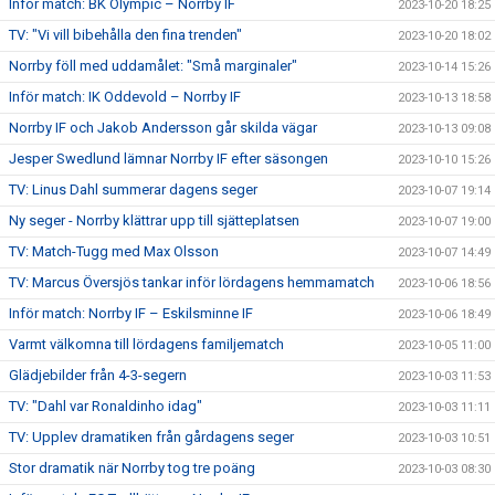
Inför match: BK Olympic – Norrby IF
2023-10-20 18:25
TV: "Vi vill bibehålla den fina trenden"
2023-10-20 18:02
Norrby föll med uddamålet: "Små marginaler"
2023-10-14 15:26
Inför match: IK Oddevold – Norrby IF
2023-10-13 18:58
Norrby IF och Jakob Andersson går skilda vägar
2023-10-13 09:08
Jesper Swedlund lämnar Norrby IF efter säsongen
2023-10-10 15:26
TV: Linus Dahl summerar dagens seger
2023-10-07 19:14
Ny seger - Norrby klättrar upp till sjätteplatsen
2023-10-07 19:00
TV: Match-Tugg med Max Olsson
2023-10-07 14:49
TV: Marcus Översjös tankar inför lördagens hemmamatch
2023-10-06 18:56
Inför match: Norrby IF – Eskilsminne IF
2023-10-06 18:49
Varmt välkomna till lördagens familjematch
2023-10-05 11:00
Glädjebilder från 4-3-segern
2023-10-03 11:53
TV: "Dahl var Ronaldinho idag"
2023-10-03 11:11
TV: Upplev dramatiken från gårdagens seger
2023-10-03 10:51
Stor dramatik när Norrby tog tre poäng
2023-10-03 08:30