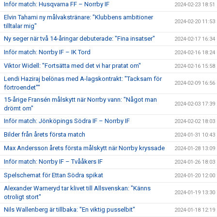
Inför match: Husqvarna FF – Norrby IF
2024-02-23 18:51
Elvin Tahami ny målvakstränare: "Klubbens ambitioner
2024-02-20 11:53
tilltalar mig"
Ny seger när två 14-åringar debuterade: "Fina insatser"
2024-02-17 16:34
Inför match: Norrby IF – IK Tord
2024-02-16 18:24
Viktor Widell: "Fortsätta med det vi har pratat om"
2024-02-16 15:58
Lendi Haziraj belönas med A-lagskontrakt: "Tacksam för
2024-02-09 16:56
förtroendet""
15-årige Fransén målskytt när Norrby vann: "Något man
2024-02-03 17:39
drömt om"
Inför match: Jönköpings Södra IF – Norrby IF
2024-02-02 18:03
Bilder från årets första match
2024-01-31 10:43
Max Andersson årets första målskytt när Norrby kryssade
2024-01-28 13:09
Inför match: Norrby IF – Tvååkers IF
2024-01-26 18:03
Spelschemat för Ettan Södra spikat
2024-01-20 12:00
Alexander Warneryd tar klivet till Allsvenskan: "Känns
2024-01-19 13:30
otroligt stort"
Nils Wallenberg är tillbaka: "En viktig pusselbit"
2024-01-18 12:19