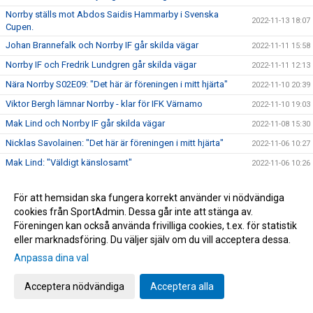
Norrby ställs mot Abdos Saidis Hammarby i Svenska
2022-11-13 18:07
Cupen.
Johan Brannefalk och Norrby IF går skilda vägar
2022-11-11 15:58
Norrby IF och Fredrik Lundgren går skilda vägar
2022-11-11 12:13
Nära Norrby S02E09: "Det här är föreningen i mitt hjärta"
2022-11-10 20:39
Viktor Bergh lämnar Norrby - klar för IFK Värnamo
2022-11-10 19:03
Mak Lind och Norrby IF går skilda vägar
2022-11-08 15:30
Nicklas Savolainen: "Det här är föreningen i mitt hjärta"
2022-11-06 10:27
Mak Lind: "Väldigt känslosamt"
2022-11-06 10:26
Förlust i Östersund - nu väntar spel i Ettan södra
2022-11-05 23:53
För att hemsidan ska fungera korrekt använder vi nödvändiga
Inför match: Östersunds FK – Norrby IF
2022-11-04 18:08
cookies från SportAdmin. Dessa går inte att stänga av.
Norrby bötfälls efter administrativt fel
2022-11-03 09:18
Föreningen kan också använda frivilliga cookies, t.ex. för statistik
eller marknadsföring. Du väljer själv om du vill acceptera dessa.
Savolainen: "Viktig och skön trepoängare"
2022-10-29 17:06
Anpassa dina val
Norrby tog tre viktiga poäng hemma mot Öster
2022-10-29 17:05
Inför match: Norrby IF – Östers IF
2022-10-28 16:20
Acceptera nödvändiga
Acceptera alla
Nära Norrby S02E08: "Tror inte han har så fina handleder"
2022-10-28 11:02