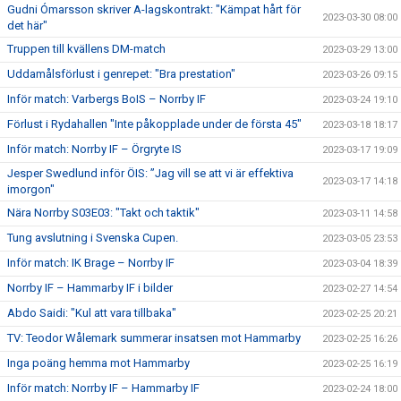
Gudni Ómarsson skriver A-lagskontrakt: "Kämpat hårt för
2023-03-30 08:00
det här"
Truppen till kvällens DM-match
2023-03-29 13:00
Uddamålsförlust i genrepet: "Bra prestation"
2023-03-26 09:15
Inför match: Varbergs BoIS – Norrby IF
2023-03-24 19:10
Förlust i Rydahallen "Inte påkopplade under de första 45"
2023-03-18 18:17
Inför match: Norrby IF – Örgryte IS
2023-03-17 19:09
Jesper Swedlund inför ÖIS: ”Jag vill se att vi är effektiva
2023-03-17 14:18
imorgon"
Nära Norrby S03E03: "Takt och taktik"
2023-03-11 14:58
Tung avslutning i Svenska Cupen.
2023-03-05 23:53
Inför match: IK Brage – Norrby IF
2023-03-04 18:39
Norrby IF – Hammarby IF i bilder
2023-02-27 14:54
Abdo Saidi: "Kul att vara tillbaka"
2023-02-25 20:21
TV: Teodor Wålemark summerar insatsen mot Hammarby
2023-02-25 16:26
Inga poäng hemma mot Hammarby
2023-02-25 16:19
Inför match: Norrby IF – Hammarby IF
2023-02-24 18:00