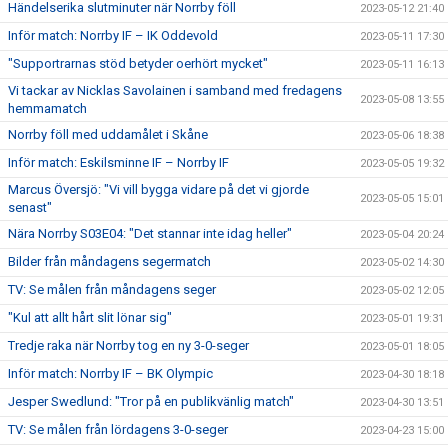
Händelserika slutminuter när Norrby föll
2023-05-12 21:40
Inför match: Norrby IF – IK Oddevold
2023-05-11 17:30
"Supportrarnas stöd betyder oerhört mycket"
2023-05-11 16:13
Vi tackar av Nicklas Savolainen i samband med fredagens
2023-05-08 13:55
hemmamatch
Norrby föll med uddamålet i Skåne
2023-05-06 18:38
Inför match: Eskilsminne IF – Norrby IF
2023-05-05 19:32
Marcus Översjö: "Vi vill bygga vidare på det vi gjorde
2023-05-05 15:01
senast"
Nära Norrby S03E04: "Det stannar inte idag heller"
2023-05-04 20:24
Bilder från måndagens segermatch
2023-05-02 14:30
TV: Se målen från måndagens seger
2023-05-02 12:05
"Kul att allt hårt slit lönar sig"
2023-05-01 19:31
Tredje raka när Norrby tog en ny 3-0-seger
2023-05-01 18:05
Inför match: Norrby IF – BK Olympic
2023-04-30 18:18
Jesper Swedlund: "Tror på en publikvänlig match"
2023-04-30 13:51
TV: Se målen från lördagens 3-0-seger
2023-04-23 15:00