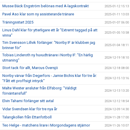
Musse Bäck Engström belönas med A-lagskontrakt
2025-01-12 15:13
Pavel Aso klar som ny assisterande tränare
2025-01-11 13:03
Träningsstart 2025
2025-01-07 06:00
Linus Dahl klar för ytterligare ett år "Extremt taggad på att
2025-01-05 10:58
vinna"
Tim Svensson Lillvik förlänger: "Norrby IF är klubben jag
2025-01-04 18:11
brinner för"
Tobias Linderoth ny huvudtränare i Norrby IF: "En härlig
2024-12-19 18:10
utmaning"
Stort tack för allt, Marcus Översjö
2024-12-18 08:00
Norrby värvar från Degerfors - Jamie Bichis klar för tre år:
2024-12-15 13:16
"Fått ett proffsigt intryck"
Malte Wester ansluter från Elfsborg: "Väldigt
2024-12-13 13:20
förväntansfull"
Elvin Tahami förlänger sitt avtal
2024-12-12 18:54
Vidar Svendsen klar för tre nya år
2024-12-09 14:30
Talangkollen från Ettanfotboll
2024-11-28 17:00
Teo Helge - matchens lirare i Morgondagens stjärnor
2024-11-26 10:07