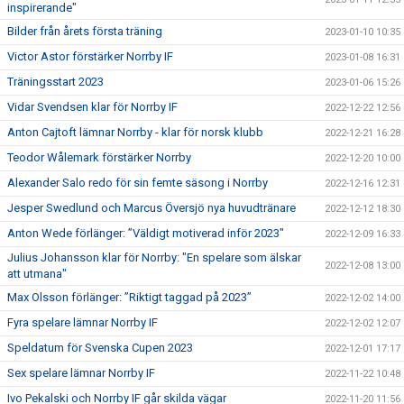
inspirerande"
Bilder från årets första träning
2023-01-10 10:35
Victor Astor förstärker Norrby IF
2023-01-08 16:31
Träningsstart 2023
2023-01-06 15:26
Vidar Svendsen klar för Norrby IF
2022-12-22 12:56
Anton Cajtoft lämnar Norrby - klar för norsk klubb
2022-12-21 16:28
Teodor Wålemark förstärker Norrby
2022-12-20 10:00
Alexander Salo redo för sin femte säsong i Norrby
2022-12-16 12:31
Jesper Swedlund och Marcus Översjö nya huvudtränare
2022-12-12 18:30
Anton Wede förlänger: ”Väldigt motiverad inför 2023"
2022-12-09 16:33
Julius Johansson klar för Norrby: "En spelare som älskar
2022-12-08 13:00
att utmana"
Max Olsson förlänger: ”Riktigt taggad på 2023”
2022-12-02 14:00
Fyra spelare lämnar Norrby IF
2022-12-02 12:07
Speldatum för Svenska Cupen 2023
2022-12-01 17:17
Sex spelare lämnar Norrby IF
2022-11-22 10:48
Ivo Pekalski och Norrby IF går skilda vägar
2022-11-20 11:56