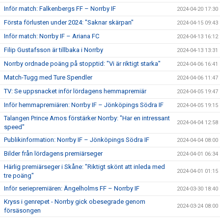
Inför match: Falkenbergs FF – Norrby IF
2024-04-20 17:30
Första förlusten under 2024: "Saknar skärpan"
2024-04-15 09:43
Inför match: Norrby IF – Ariana FC
2024-04-13 16:12
Filip Gustafsson är tillbaka i Norrby
2024-04-13 13:31
Norrby ordnade poäng på stopptid: "Vi är riktigt starka"
2024-04-06 16:41
Match-Tugg med Ture Spendler
2024-04-06 11:47
TV: Se uppsnacket inför lördagens hemmapremiär
2024-04-05 19:47
Inför hemmapremiären: Norrby IF – Jönköpings Södra IF
2024-04-05 19:15
Talangen Prince Amos förstärker Norrby: "Har en intressant
2024-04-04 12:58
speed"
Publikinformation: Norrby IF – Jönköpings Södra IF
2024-04-04 08:00
Bilder från lördagens premiärseger
2024-04-01 06:34
Härlig premiärseger i Skåne: "Riktigt skönt att inleda med
2024-04-01 01:15
tre poäng"
Inför seriepremiären: Ängelholms FF – Norrby IF
2024-03-30 18:40
Kryss i genrepet - Norrby gick obesegrade genom
2024-03-24 08:00
försäsongen