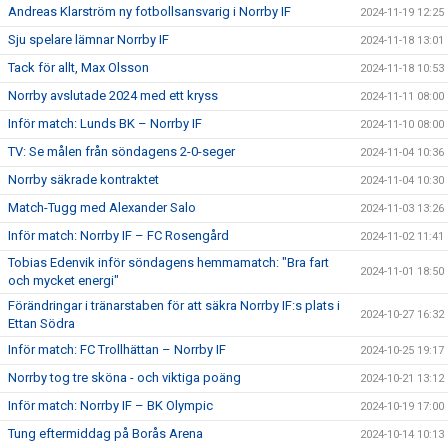
Andreas Klarström ny fotbollsansvarig i Norrby IF
2024-11-19 12:25
Sju spelare lämnar Norrby IF
2024-11-18 13:01
Tack för allt, Max Olsson
2024-11-18 10:53
Norrby avslutade 2024 med ett kryss
2024-11-11 08:00
Inför match: Lunds BK – Norrby IF
2024-11-10 08:00
TV: Se målen från söndagens 2-0-seger
2024-11-04 10:36
Norrby säkrade kontraktet
2024-11-04 10:30
Match-Tugg med Alexander Salo
2024-11-03 13:26
Inför match: Norrby IF – FC Rosengård
2024-11-02 11:41
Tobias Edenvik inför söndagens hemmamatch: "Bra fart
2024-11-01 18:50
och mycket energi"
Förändringar i tränarstaben för att säkra Norrby IF:s plats i
2024-10-27 16:32
Ettan Södra
Inför match: FC Trollhättan – Norrby IF
2024-10-25 19:17
Norrby tog tre sköna - och viktiga poäng
2024-10-21 13:12
Inför match: Norrby IF – BK Olympic
2024-10-19 17:00
Tung eftermiddag på Borås Arena
2024-10-14 10:13