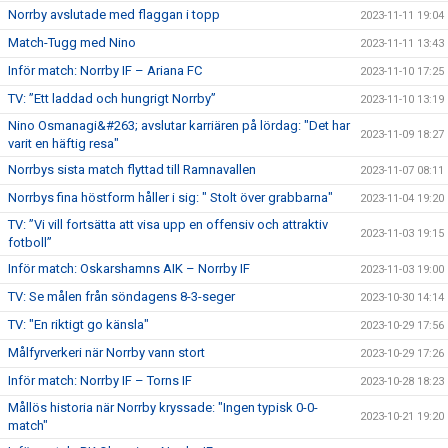
Norrby avslutade med flaggan i topp
2023-11-11 19:04
Match-Tugg med Nino
2023-11-11 13:43
Inför match: Norrby IF – Ariana FC
2023-11-10 17:25
TV: ”Ett laddad och hungrigt Norrby”
2023-11-10 13:19
Nino Osmanagi&#263; avslutar karriären på lördag: "Det har
2023-11-09 18:27
varit en häftig resa"
Norrbys sista match flyttad till Ramnavallen
2023-11-07 08:11
Norrbys fina höstform håller i sig: " Stolt över grabbarna"
2023-11-04 19:20
TV: ”Vi vill fortsätta att visa upp en offensiv och attraktiv
2023-11-03 19:15
fotboll”
Inför match: Oskarshamns AIK – Norrby IF
2023-11-03 19:00
TV: Se målen från söndagens 8-3-seger
2023-10-30 14:14
TV: "En riktigt go känsla"
2023-10-29 17:56
Målfyrverkeri när Norrby vann stort
2023-10-29 17:26
Inför match: Norrby IF – Torns IF
2023-10-28 18:23
Mållös historia när Norrby kryssade: "Ingen typisk 0-0-
2023-10-21 19:20
match"