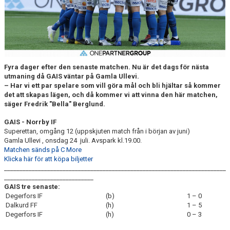
DOKUMENT
BILDARKIV
BILDER 2025
Fyra dager efter den senaste matchen. Nu är det dags för nästa
TABELL ETTAN SÖDRA 2025
utmaning då GAIS väntar på Gamla Ullevi.
– Har vi ett par spelare som vill göra mål och bli hjältar så kommer
det att skapas lägen, och då kommer vi att vinna den här matchen,
säger Fredrik "Bella" Berglund.
GAIS
-
Norrby IF
Superettan, omgång 12 (uppskjuten match från i början av juni)
Gamla Ullevi , onsdag 24 juli. Avspark kl.19.00.
Matchen sänds på C More
Klicka här för att köpa biljetter
________________________________________________________________________
_____________________________
GAIS tre senaste:
Degerfors IF
(b)
1 – 0
Dalkurd FF
(h)
1 – 5
Degerfors IF
(h)
0 – 3