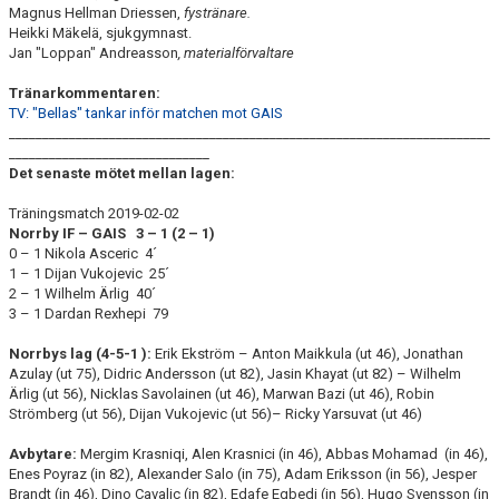
Magnus Hellman Driessen,
fystränare.
Heikki Mäkelä, sjukgymnast.
Jan "Loppan" Andreasson
, materialförvaltare
Tränarkommentaren:
TV: "Bellas" tankar inför matchen mot GAIS
________________________________________________________________________
______________________________
Det senaste mötet mellan lagen:
Träningsmatch 2019-02-02
Norrby IF – GAIS 3 – 1 (2 – 1)
0 – 1 Nikola Asceric 4´
1 – 1 Dijan Vukojevic 25´
2 – 1 Wilhelm Ärlig 40´
3 – 1 Dardan Rexhepi 79
Norrbys lag (4-5-1 ):
Erik Ekström – Anton Maikkula (ut 46), Jonathan
Azulay (ut 75), Didric Andersson (ut 82), Jasin Khayat (ut 82) – Wilhelm
Ärlig (ut 56), Nicklas Savolainen (ut 46), Marwan Bazi (ut 46), Robin
Strömberg (ut 56), Dijan Vukojevic (ut 56)– Ricky Yarsuvat (ut 46)
Avbytare:
Mergim Krasniqi, Alen Krasnici (in 46), Abbas Mohamad (in 46),
Enes Poyraz (in 82), Alexander Salo (in 75), Adam Eriksson (in 56), Jesper
Brandt (in 46), Dino Cavalic (in 82), Edafe Egbedi (in 56), Hugo Svensson (in