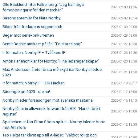
Olle Backlund inför Falkenberg: "Jag har höga
2023-02-03 11:26
förhoppningar inför den matchen"
Säsongspremiär för Nära Norrby!
2023-02-02 16:14
Bilder från fredagens segermatch
2023-01-30 09:00
Seger mot seriekonkurrenten
2023-01-28 08:00
Semir Bosnic ansluter på lån: "En stor talang"
2023-01-27 16:30
Inför match: Norrby IF – Tvååkers IF
2023-01-26 19:36
Anton Pärleholt klar för Norrby: "Fina ledaregenskaper"
2023-01-23 15:30
Max Andersson årets första målskytt när Norrby inledde
2023-01-21 11:50
2023
Inför match: Norrby IF – BK Häcken
2023-01-19 20:17
Säsongskort 2023 - ute nu!
2023-01-17 15:00
Norrby inleder försäsongen mot svenska mästarna
2023-01-16 19:13
Norrby lånar in allsvensk forward från AIK: "Har ett brett
2023-01-16 15:00
register"
Spelschemat förr Ettan Södra spikat - Norrby inleder borta
2023-01-12 13:35
mot Ahlafors
Teo Helge tar klivet upp till A-laget: "Väldigt roligt och
2023-01-11 12:55