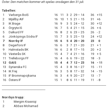
Öster. Den matchen kommer att spelas onsdagen den 31 juli.
Tabellen:
1
Varbergs BoIS
16
11
3
2
29 – 14
36
+15
2
Mjällby AIF
16
10
1
5
21 – 15
31
+6
3
IK Brage
16
9
3
5
24 – 12
30
+12
4
Örgryte IS
16
7
5
4
21 – 15
26
+ 6
5
Dalkurd FF
16
8
2
6
23 – 25
26
- 2
6
Jönköpings Södra IF
15
7
3
5
25 – 13
24
+12
7
Norrby IF
15
6
5
4
20 – 20
23
0
8
Degerfors IF
16
6
3
7
21 – 20
21
+ 1
9
Halmstads BK
16
6
2
8
17 – 15
20
+ 2
10
Västerås SK
15
4
7
4
21 – 16
19
+ 5
11
Trelleborgs FF
16
4
6
6
19 – 22
18
- 3
12
GAIS
15
4
4
7
12 – 23
16
- 11
13
Syrianska FC
15
4
3
8
16 – 27
15
- 11
14
IK Frej
16
3
5
8
17 – 32
14
- 15
15
IF Brommapojkarna
16
3
4
9
20 – 27
13
- 7
16
Östers IF
15
1
8
6
11 – 19
11
- 8
________________________________________________________________________
______________________________
Norrbys trupp:
1
Mergim Krasniqi
2
Abbas Mohamad