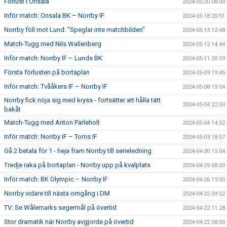
Förlust i Onsala
2024-05-20 08:00
Inför match: Onsala BK – Norrby IF
2024-05-18 20:51
Norrby föll mot Lund: "Speglar inte matchbilden"
2024-05-13 12:48
Match-Tugg med Nils Wallenberg
2024-05-12 14:44
Inför match: Norrby IF – Lunds BK
2024-05-11 20:59
Första förlusten på bortaplan
2024-05-09 19:45
Inför match: Tvååkers IF – Norrby IF
2024-05-08 19:54
Norrby fick nöja sig med kryss - fortsätter att hålla tätt
2024-05-04 22:59
bakåt
Match-Tugg med Anton Pärleholt
2024-05-04 14:52
Inför match: Norrby IF – Torns IF
2024-05-03 18:57
Gå 2 betala för 1 - heja fram Norrby till serieledning
2024-04-30 15:04
Tredje raka på bortaplan - Norrby upp på kvalplats
2024-04-29 08:00
Inför match: BK Olympic – Norrby IF
2024-04-26 19:00
Norrby vidare till nästa omgång i DM
2024-04-25 09:52
TV: Se Wålemarks segermål på övertid
2024-04-22 11:28
Stor dramatik när Norrby avgjorde på övertid
2024-04-22 08:00