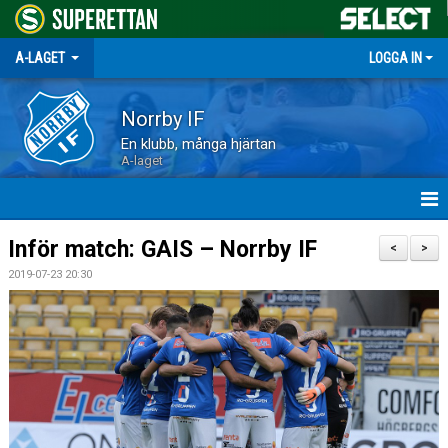
A-LAGET
LOGGA IN
Norrby IF
En klubb, många hjärtan
A-laget
HEM
Inför match: GAIS – Norrby IF
<
>
2019-07-23 20:30
NYHETER
MATCHER
TRUPPEN
KALENDER