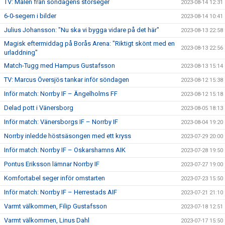
TV: Målen från söndagens storseger
2023-08-14 12:31
6-0-segern i bilder
2023-08-14 10:41
Julius Johansson: "Nu ska vi bygga vidare på det här"
2023-08-13 22:58
Magisk eftermiddag på Borås Arena: "Riktigt skönt med en
2023-08-13 22:56
urladdning"
Match-Tugg med Hampus Gustafsson
2023-08-13 15:14
TV: Marcus Översjös tankar inför söndagen
2023-08-12 15:38
Inför match: Norrby IF – Ängelholms FF
2023-08-12 15:18
Delad pott i Vänersborg
2023-08-05 18:13
Inför match: Vänersborgs IF – Norrby IF
2023-08-04 19:20
Norrby inledde höstsäsongen med ett kryss
2023-07-29 20:00
Inför match: Norrby IF – Oskarshamns AIK
2023-07-28 19:50
Pontus Eriksson lämnar Norrby IF
2023-07-27 19:00
Komfortabel seger inför omstarten
2023-07-23 15:50
Inför match: Norrby IF – Herrestads AIF
2023-07-21 21:10
Varmt välkommen, Filip Gustafsson
2023-07-18 12:51
Varmt välkommen, Linus Dahl
2023-07-17 15:50