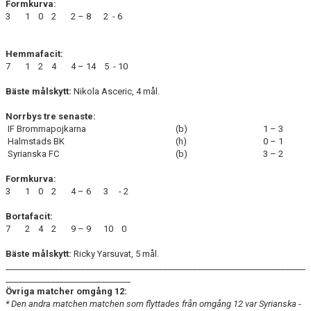
Formkurva:
3 1 0 2 2 – 8 2 - 6
Hemmafacit:
7 1 2 4 4 – 14 5 - 10
Bäste målskytt:
Nikola Asceric, 4 mål.
Norrbys tre senaste:
IF Brommapojkarna
(b)
1 – 3
Halmstads BK
(h)
0 – 1
Syrianska FC
(b)
3 – 2
Formkurva:
3 1 0 2 4 – 6 3 - 2
Bortafacit:
7 2 4 2 9 – 9 10 0
Bäste målskytt:
Ricky Yarsuvat, 5 mål.
________________________________________________________________________
______________________________
Övriga matcher omgång 12:
* Den andra matchen matchen som flyttades från omgång 12 var Syrianska -