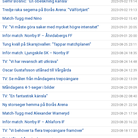
Semir Bosnic: "En obeskrivlig känsla"
2023-09-02 19:14
Tredje raka segerna på Borås Arena: "Välförtjänt"
2023-09-02 19:13
Match-Tugg med Nino
2023-09-02 15:43
TV: "Vi måste göra saker med mycket högre intensitet"
2023-09-01 20:05
Inför match: Norrby IF – Åtvidabergs FF
2023-09-01 20:00
Tung kväll på Skarsjövallen: "Tappar matchplanen"
2023-08-25 23:11
Inför match: Ljungskile SK – Norrby IF
2023-08-24 18:35
TV: "Vi har revansch att utkräva"
2023-08-24 14:48
Oscar Gustafsson utlånad till Vårgårda
2023-08-24 12:39
TV: Se målen från måndagens trepoängare
2023-08-22 13:09
Måndagens 4-1-seger i bilder
2023-08-22 09:09
TV: "En fantastisk känsla"
2023-08-22 08:40
Ny storseger hemma på Borås Arena
2023-08-21 22:54
Match-Tugg med Alexander Warneryd
2023-08-21 17:54
Inför match: Norrby IF – Ahlafors IF
2023-08-20 16:22
TV: "Vi behöver ta flera trepoängare framöver"
2023-08-18 17:33