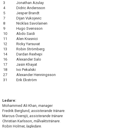
3
Jonathan Azulay
4
Didric Andersson
5
Jesper Brandt
7
Dijan Vukojevic
8
Nicklas Savolainen
9
Hugo Svensson
10
Abdo Saidi
11
Alen Krasnici
12
Ricky Yarsuvat
13
Robin Strömberg
14
Dardan Rexhepi
16
Alexander Salo
17
Jasin Khayat
18
Ivo Pekalski
27
Alexander Henningsson
31
Erik Ekström
Ledare:
Mohammed Ali Khan,
manager.
Fredrik Berglund,
assisterande tränare.
Marcus Översjö
, assisterande tränare
Christian Karlsson,
målvaktstränare.
Robin Holmer,
lagledare.