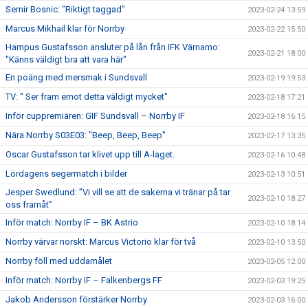
Semir Bosnic: "Riktigt taggad"
2023-02-24 13:59
Marcus Mikhail klar för Norrby
2023-02-22 15:50
Hampus Gustafsson ansluter på lån från IFK Värnamo:
2023-02-21 18:00
"Känns väldigt bra att vara här"
En poäng med mersmak i Sundsvall
2023-02-19 19:53
TV: " Ser fram emot detta väldigt mycket"
2023-02-18 17:21
Inför cuppremiären: GIF Sundsvall – Norrby IF
2023-02-18 16:15
Nära Norrby S03E03: "Beep, Beep, Beep"
2023-02-17 13:35
Oscar Gustafsson tar klivet upp till A-laget.
2023-02-16 10:48
Lördagens segermatch i bilder
2023-02-13 10:51
Jesper Swedlund: ”Vi vill se att de sakerna vi tränar på tar
2023-02-10 18:27
oss framåt”
Inför match: Norrby IF – BK Astrio
2023-02-10 18:14
Norrby värvar norskt: Marcus Victorio klar för två
2023-02-10 13:50
Norrby föll med uddamålet
2023-02-05 12:00
Inför match: Norrby IF – Falkenbergs FF
2023-02-03 19:25
Jakob Andersson förstärker Norrby
2023-02-03 16:00