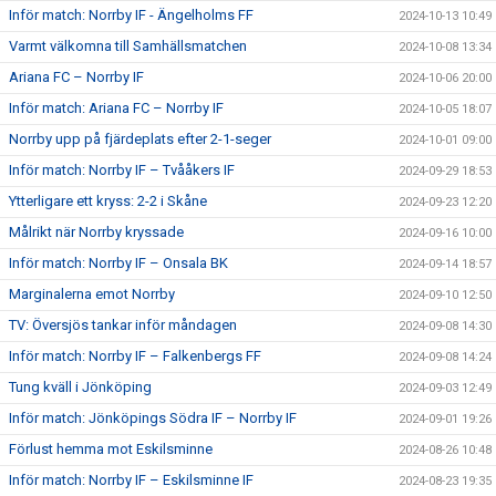
Inför match: Norrby IF - Ängelholms FF
2024-10-13 10:49
Varmt välkomna till Samhällsmatchen
2024-10-08 13:34
Ariana FC – Norrby IF
2024-10-06 20:00
Inför match: Ariana FC – Norrby IF
2024-10-05 18:07
Norrby upp på fjärdeplats efter 2-1-seger
2024-10-01 09:00
Inför match: Norrby IF – Tvååkers IF
2024-09-29 18:53
Ytterligare ett kryss: 2-2 i Skåne
2024-09-23 12:20
Målrikt när Norrby kryssade
2024-09-16 10:00
Inför match: Norrby IF – Onsala BK
2024-09-14 18:57
Marginalerna emot Norrby
2024-09-10 12:50
TV: Översjös tankar inför måndagen
2024-09-08 14:30
Inför match: Norrby IF – Falkenbergs FF
2024-09-08 14:24
Tung kväll i Jönköping
2024-09-03 12:49
Inför match: Jönköpings Södra IF – Norrby IF
2024-09-01 19:26
Förlust hemma mot Eskilsminne
2024-08-26 10:48
Inför match: Norrby IF – Eskilsminne IF
2024-08-23 19:35