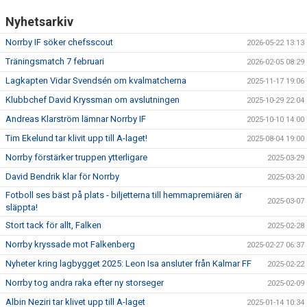
Nyhetsarkiv
Norrby IF söker chefsscout
2026-05-22 13:13
Träningsmatch 7 februari
2026-02-05 08:29
Lagkapten Vidar Svendsén om kvalmatcherna
2025-11-17 19:06
Klubbchef David Kryssman om avslutningen
2025-10-29 22:04
Andreas Klarström lämnar Norrby IF
2025-10-10 14:00
Tim Ekelund tar klivit upp till A-laget!
2025-08-04 19:00
Norrby förstärker truppen ytterligare
2025-03-29
David Bendrik klar för Norrby
2025-03-20
Fotboll ses bäst på plats - biljetterna till hemmapremiären är
2025-03-07
släppta!
Stort tack för allt, Falken
2025-02-28
Norrby kryssade mot Falkenberg
2025-02-27 06:37
Nyheter kring lagbygget 2025: Leon Isa ansluter från Kalmar FF
2025-02-22
Norrby tog andra raka efter ny storseger
2025-02-09
Albin Neziri tar klivet upp till A-laget
2025-01-14 10:34