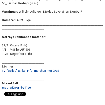
56), Dardan Rexhepi (in 46)
Varningar:
Wilhelm Ärlig och Nicklas Savolainen, Norrby IF
Domare:
Fikret Buqa.
________________________________________________________________________
______________________________
Norrbys kommande matcher:
27/7 Östers IF (h)
1/8 Mjällby AIF (b)
10/8 Degerfors IF. (h)
________________________________________________________________________
______________________________
Läs mer:
TV: "Bellas" tankar inför matchen mot GAIS
________________________________________________________________________
______________________________
Mikael Falk
media@norrbyif.se