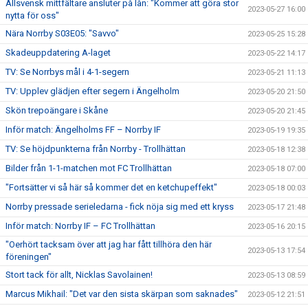
Allsvensk mittfältare ansluter på lån: "Kommer att göra stor
2023-05-27 16:00
nytta för oss"
Nära Norrby S03E05: "Savvo"
2023-05-25 15:28
Skadeuppdatering A-laget
2023-05-22 14:17
TV: Se Norrbys mål i 4-1-segern
2023-05-21 11:13
TV: Upplev glädjen efter segern i Ängelholm
2023-05-20 21:50
Skön trepoängare i Skåne
2023-05-20 21:45
Inför match: Ängelholms FF – Norrby IF
2023-05-19 19:35
TV: Se höjdpunkterna från Norrby - Trollhättan
2023-05-18 12:38
Bilder från 1-1-matchen mot FC Trollhättan
2023-05-18 07:00
"Fortsätter vi så här så kommer det en ketchupeffekt"
2023-05-18 00:03
Norrby pressade serieledarna - fick nöja sig med ett kryss
2023-05-17 21:48
Inför match: Norrby IF – FC Trollhättan
2023-05-16 20:15
"Oerhört tacksam över att jag har fått tillhöra den här
2023-05-13 17:54
föreningen"
Stort tack för allt, Nicklas Savolainen!
2023-05-13 08:59
Marcus Mikhail: "Det var den sista skärpan som saknades"
2023-05-12 21:51