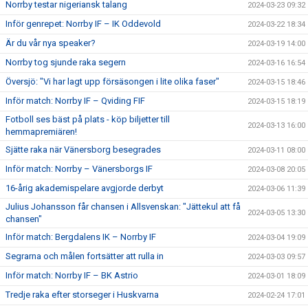
Norrby testar nigeriansk talang
2024-03-23 09:32
Inför genrepet: Norrby IF – IK Oddevold
2024-03-22 18:34
Är du vår nya speaker?
2024-03-19 14:00
Norrby tog sjunde raka segern
2024-03-16 16:54
Översjö: "Vi har lagt upp försäsongen i lite olika faser"
2024-03-15 18:46
Inför match: Norrby IF – Qviding FIF
2024-03-15 18:19
Fotboll ses bäst på plats - köp biljetter till
2024-03-13 16:00
hemmapremiären!
Sjätte raka när Vänersborg besegrades
2024-03-11 08:00
Inför match: Norrby – Vänersborgs IF
2024-03-08 20:05
16-årig akademispelare avgjorde derbyt
2024-03-06 11:39
Julius Johansson får chansen i Allsvenskan: "Jättekul att få
2024-03-05 13:30
chansen"
Inför match: Bergdalens IK – Norrby IF
2024-03-04 19:09
Segrarna och målen fortsätter att rulla in
2024-03-03 09:57
Inför match: Norrby IF – BK Astrio
2024-03-01 18:09
Tredje raka efter storseger i Huskvarna
2024-02-24 17:01