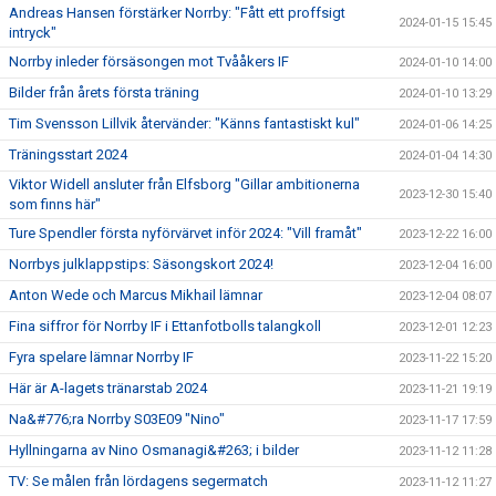
Andreas Hansen förstärker Norrby: "Fått ett proffsigt
2024-01-15 15:45
intryck"
Norrby inleder försäsongen mot Tvååkers IF
2024-01-10 14:00
Bilder från årets första träning
2024-01-10 13:29
Tim Svensson Lillvik återvänder: "Känns fantastiskt kul"
2024-01-06 14:25
Träningsstart 2024
2024-01-04 14:30
Viktor Widell ansluter från Elfsborg "Gillar ambitionerna
2023-12-30 15:40
som finns här"
Ture Spendler första nyförvärvet inför 2024: "Vill framåt"
2023-12-22 16:00
Norrbys julklappstips: Säsongskort 2024!
2023-12-04 16:00
Anton Wede och Marcus Mikhail lämnar
2023-12-04 08:07
Fina siffror för Norrby IF i Ettanfotbolls talangkoll
2023-12-01 12:23
Fyra spelare lämnar Norrby IF
2023-11-22 15:20
Här är A-lagets tränarstab 2024
2023-11-21 19:19
Na&#776;ra Norrby S03E09 "Nino"
2023-11-17 17:59
Hyllningarna av Nino Osmanagi&#263; i bilder
2023-11-12 11:28
TV: Se målen från lördagens segermatch
2023-11-12 11:27