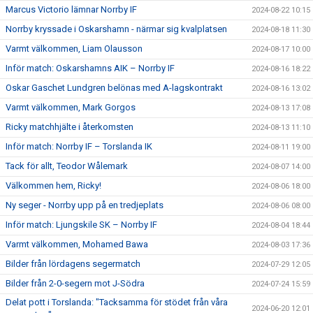
Marcus Victorio lämnar Norrby IF
2024-08-22 10:15
Norrby kryssade i Oskarshamn - närmar sig kvalplatsen
2024-08-18 11:30
Varmt välkommen, Liam Olausson
2024-08-17 10:00
Inför match: Oskarshamns AIK – Norrby IF
2024-08-16 18:22
Oskar Gaschet Lundgren belönas med A-lagskontrakt
2024-08-16 13:02
Varmt välkommen, Mark Gorgos
2024-08-13 17:08
Ricky matchhjälte i återkomsten
2024-08-13 11:10
Inför match: Norrby IF – Torslanda IK
2024-08-11 19:00
Tack för allt, Teodor Wålemark
2024-08-07 14:00
Välkommen hem, Ricky!
2024-08-06 18:00
Ny seger - Norrby upp på en tredjeplats
2024-08-06 08:00
Inför match: Ljungskile SK – Norrby IF
2024-08-04 18:44
Varmt välkommen, Mohamed Bawa
2024-08-03 17:36
Bilder från lördagens segermatch
2024-07-29 12:05
Bilder från 2-0-segern mot J-Södra
2024-07-24 15:59
Delat pott i Torslanda: "Tacksamma för stödet från våra
2024-06-20 12:01