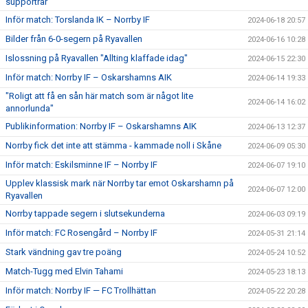
supportrar"
Inför match: Torslanda IK – Norrby IF
2024-06-18 20:57
Bilder från 6-0-segern på Ryavallen
2024-06-16 10:28
Islossning på Ryavallen "Allting klaffade idag"
2024-06-15 22:30
Inför match: Norrby IF – Oskarshamns AIK
2024-06-14 19:33
"Roligt att få en sån här match som är något lite
2024-06-14 16:02
annorlunda"
Publikinformation: Norrby IF – Oskarshamns AIK
2024-06-13 12:37
Norrby fick det inte att stämma - kammade noll i Skåne
2024-06-09 05:30
Inför match: Eskilsminne IF – Norrby IF
2024-06-07 19:10
Upplev klassisk mark när Norrby tar emot Oskarshamn på
2024-06-07 12:00
Ryavallen
Norrby tappade segern i slutsekunderna
2024-06-03 09:19
Inför match: FC Rosengård – Norrby IF
2024-05-31 21:14
Stark vändning gav tre poäng
2024-05-24 10:52
Match-Tugg med Elvin Tahami
2024-05-23 18:13
Inför match: Norrby IF — FC Trollhättan
2024-05-22 20:28