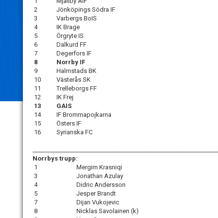
1
Mjällby AIF
2
Jönköpings Södra IF
3
Varbergs BoIS
4
IK Brage
5
Örgryte IS
6
Dalkurd FF
7
Degerfors IF
8
Norrby IF
9
Halmstads BK
10
Västerås SK
11
Trelleborgs FF
12
IK Frej
13
GAIS
14
IF Brommapojkarna
15
Östers IF
16
Syrianska FC
_______________________________________________________________
Norrbys trupp:
1
Mergim Krasniqi
3
Jonathan Azulay
4
Didric Andersson
5
Jesper Brandt
7
Dijan Vukojevic
8
Nicklas Savolainen (k)