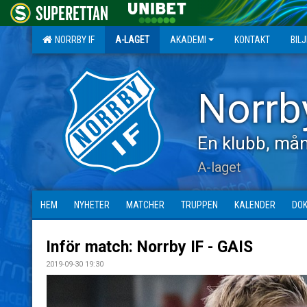
NORRBY IF
A-LAGET
AKADEMI
KONTAKT
BIL
Norrb
En klubb, mån
A-laget
HEM
NYHETER
MATCHER
TRUPPEN
KALENDER
DO
Inför match: Norrby IF - GAIS
2019-09-30 19:30