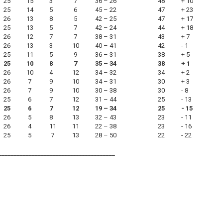
25
15
3
7
36 – 26
48
+ 10
25
14
5
6
45 – 22
47
+ 23
26
13
8
5
42 – 25
47
+ 17
25
13
5
7
42 – 24
44
+ 18
26
12
7
7
38 – 31
43
+ 7
26
13
3
10
40 – 41
42
- 1
25
11
5
9
36 – 31
38
+ 5
25
10
8
7
35 – 34
38
+ 1
26
10
4
12
34 – 32
34
+ 2
26
7
9
10
34 – 31
30
+ 3
26
7
9
10
30 – 38
30
- 8
25
6
7
12
31 – 44
25
- 13
25
6
7
12
19 – 34
25
- 15
26
5
8
13
32 – 43
23
- 11
26
4
11
11
22 – 38
23
- 16
25
5
7
13
28 – 50
22
- 22
_______________________________________