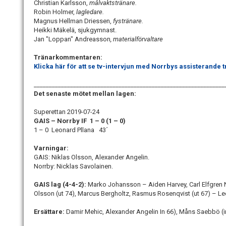
Christian Karlsson,
målvaktstränare.
Robin Holmer,
lagledare.
Magnus Hellman Driessen,
fystränare.
Heikki Mäkelä, sjukgymnast.
Jan "Loppan" Andreasson
, materialförvaltare
Tränarkommentaren:
Klicka här för att se tv-intervjun med Norrbys assisterande 
_______________________________________________________________
Det senaste mötet mellan lagen:
Superettan 2019-07-24
GAIS – Norrby IF 1 – 0 (1 – 0)
1 – 0 Leonard Pllana 43´
Varningar:
GAIS: Niklas Olsson, Alexander Angelin.
Norrby: Nicklas Savolainen.
GAIS lag (4-4-2
):
Marko Johansson – Aiden Harvey, Carl Elfgren 
Olsson (ut 74), Marcus Bergholtz, Rasmus Rosenqvist (ut 67) – Le
Ersättare:
Damir Mehic, Alexander Angelin In 66), Måns Saebbö (i