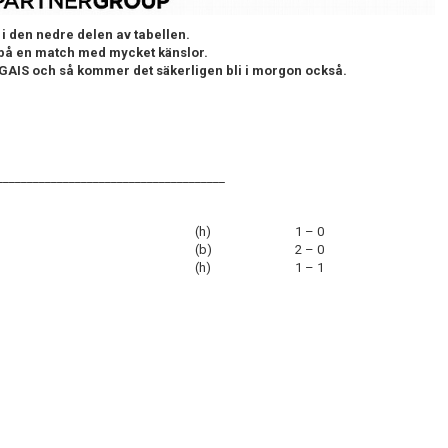
 i den nedre delen av tabellen.
 på en match med mycket känslor.
GAIS och så kommer det säkerligen bli i morgon också.
______________________________________
(h)
1 – 0
(b)
2 – 0
(h)
1 – 1