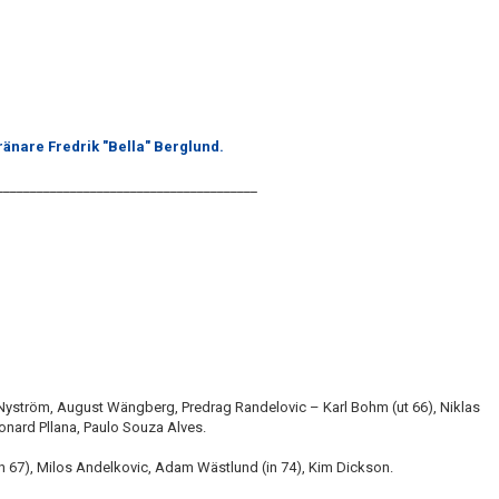
tränare Fredrik "Bella" Berglund.
_______________________________________
Nyström, August Wängberg, Predrag Randelovic – Karl Bohm (ut 66), Niklas
onard Pllana, Paulo Souza Alves.
n 67), Milos Andelkovic, Adam Wästlund (in 74), Kim Dickson.