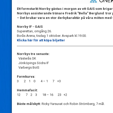
Ett formstarkt Norrby gästas i morgon av ett GAIS som krigar
Norrbys assisterande tränare Fredrik "Bella" Berglund tror
– Det brukar vara en stor derbykaraktär på våra möten med 
Norrby IF - GAIS
Superettan, omgång 26.
Borås Arena, tisdag 1 oktober. Avspark kl.19.00.
Klicka här för att köpa biljetter
_______________________________________________________________
Norrbys tre senaste:
Västerås SK
Jönköpings Södra IF
Varbergs BoIS
Formkurva:
3 2 1 0 4 – 1 7 +3
Hemmafacit:
12 7 2 3 18 – 16 23 +2
Bäste målskytt:
Ricky Yarsuvat och Robin Strömberg, 7 mål.