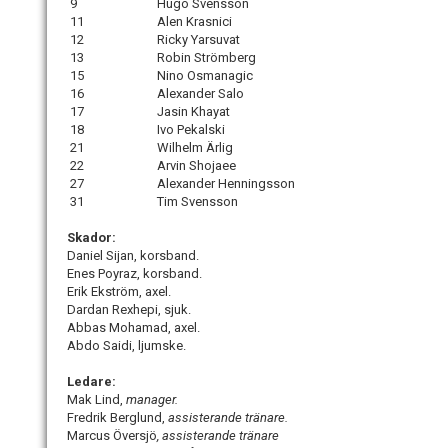
9
Hugo Svensson
11
Alen Krasnici
12
Ricky Yarsuvat
13
Robin Strömberg
15
Nino Osmanagic
16
Alexander Salo
17
Jasin Khayat
18
Ivo Pekalski
21
Wilhelm Ärlig
22
Arvin Shojaee
27
Alexander Henningsson
31
Tim Svensson
Skador:
Daniel Sijan, korsband.
Enes Poyraz, korsband.
Erik Ekström, axel.
Dardan Rexhepi, sjuk.
Abbas Mohamad, axel.
Abdo Saidi, ljumske.
Ledare:
Mak Lind,
manager.
Fredrik Berglund,
assisterande tränare.
Marcus Översjö
, assisterande tränare