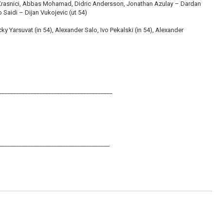
 Krasnici, Abbas Mohamad, Didric Andersson, Jonathan Azulay – Dardan
 Saidi – Dijan Vukojevic (ut 54)
y Yarsuvat (in 54), Alexander Salo, Ivo Pekalski (in 54), Alexander
_______________________________________
______________________________________