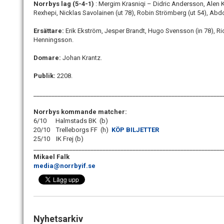
Norrbys lag (5-4-1
)
: Mergim Krasniqi – Didric Andersson, Alen
Rexhepi, Nicklas Savolainen (ut 78), Robin Strömberg (ut 54), Abdo
Ersättare:
Erik Ekström, Jesper Brandt, Hugo Svensson (in 78), Rick
Henningsson.
Domare:
Johan Krantz.
Publik:
2208.
_______________________________________________________________
Norrbys kommande matcher:
6/10 Halmstads BK (b)
20/10 Trelleborgs FF (h)
KÖP BILJETTER
25/10 IK Frej (b)
_______________________________________________________________
Mikael Falk
media@norrbyif.se
Nyhetsarkiv