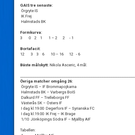
GAIS tre senaste:
Örgryte IS
IK Frej
Halmstads BK
Formkurva:
3 0 2 1 1 – 2 2 - 1
Bortafacit:
12 3 3 6 10 – 16 12 - 6
Bäste målskytt:
Nikola Asceric, 4 mål.
_______________________________________________________________
Övriga matcher omgång 26:
Örgryte IS – IF Brommapojkarna
Halmstads BK – Varbergs BoIS
Dalkurd FF – Trelleborgs FF
Västerås SK – Östers IF
I dag kl.19.00 Degerfors IF – Syrianska FC
I dag kl.19.00 IK Frej – IK Brage
1/10 Jönköpings Södra IF – Mjällby AIF
Tabellen: