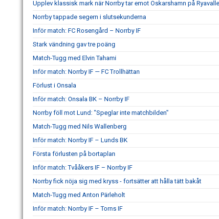
Upplev klassisk mark när Norrby tar emot Oskarshamn på Ryavall
Norrby tappade segern i slutsekunderna
Inför match: FC Rosengård – Norrby IF
Stark vändning gav tre poäng
Match-Tugg med Elvin Tahami
Inför match: Norrby IF — FC Trollhättan
Förlust i Onsala
Inför match: Onsala BK – Norrby IF
Norrby föll mot Lund: "Speglar inte matchbilden"
Match-Tugg med Nils Wallenberg
Inför match: Norrby IF – Lunds BK
Första förlusten på bortaplan
Inför match: Tvååkers IF – Norrby IF
Norrby fick nöja sig med kryss - fortsätter att hålla tätt bakåt
Match-Tugg med Anton Pärleholt
Inför match: Norrby IF – Torns IF