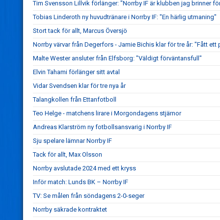
Tim Svensson Lillvik förlänger: "Norrby IF är klubben jag brinner fö
Tobias Linderoth ny huvudtränare i Norrby IF: "En härlig utmaning"
Stort tack för allt, Marcus Översjö
Norrby värvar från Degerfors - Jamie Bichis klar för tre år: "Fått ett 
Malte Wester ansluter från Elfsborg: "Väldigt förväntansfull"
Elvin Tahami förlänger sitt avtal
Vidar Svendsen klar för tre nya år
Talangkollen från Ettanfotboll
Teo Helge - matchens lirare i Morgondagens stjärnor
Andreas Klarström ny fotbollsansvarig i Norrby IF
Sju spelare lämnar Norrby IF
Tack för allt, Max Olsson
Norrby avslutade 2024 med ett kryss
Inför match: Lunds BK – Norrby IF
TV: Se målen från söndagens 2-0-seger
Norrby säkrade kontraktet