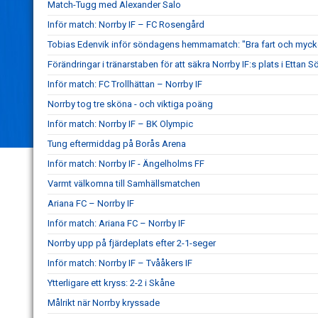
Match-Tugg med Alexander Salo
Inför match: Norrby IF – FC Rosengård
Tobias Edenvik inför söndagens hemmamatch: "Bra fart och mycke
Förändringar i tränarstaben för att säkra Norrby IF:s plats i Ettan S
Inför match: FC Trollhättan – Norrby IF
Norrby tog tre sköna - och viktiga poäng
Inför match: Norrby IF – BK Olympic
Tung eftermiddag på Borås Arena
Inför match: Norrby IF - Ängelholms FF
Varmt välkomna till Samhällsmatchen
Ariana FC – Norrby IF
Inför match: Ariana FC – Norrby IF
Norrby upp på fjärdeplats efter 2-1-seger
Inför match: Norrby IF – Tvååkers IF
Ytterligare ett kryss: 2-2 i Skåne
Målrikt när Norrby kryssade