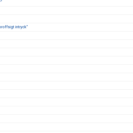
r"
proffsigt intryck"