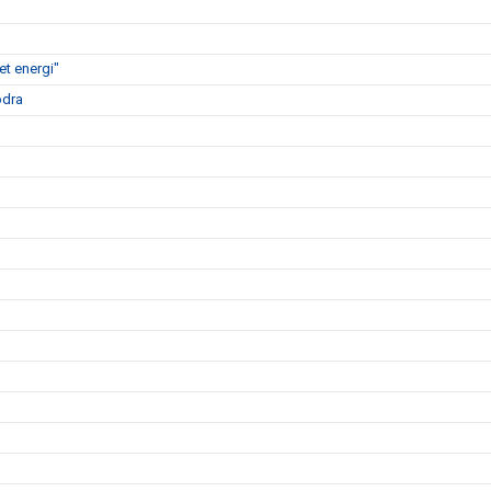
t energi"
ödra