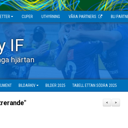
JETTER
CUPER
UTHYRNING
VÅRA PARTNERS
BLI PARTN
y IF
ga hjärtan
KUMENT
BILDARKIV
BILDER 2025
TABELL ETTAN SÖDRA 2025
trerande"
<
>