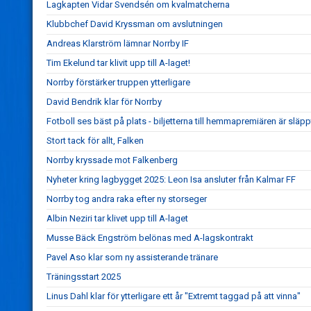
Lagkapten Vidar Svendsén om kvalmatcherna
Klubbchef David Kryssman om avslutningen
Andreas Klarström lämnar Norrby IF
Tim Ekelund tar klivit upp till A-laget!
Norrby förstärker truppen ytterligare
David Bendrik klar för Norrby
Fotboll ses bäst på plats - biljetterna till hemmapremiären är släpp
Stort tack för allt, Falken
Norrby kryssade mot Falkenberg
Nyheter kring lagbygget 2025: Leon Isa ansluter från Kalmar FF
Norrby tog andra raka efter ny storseger
Albin Neziri tar klivet upp till A-laget
Musse Bäck Engström belönas med A-lagskontrakt
Pavel Aso klar som ny assisterande tränare
Träningsstart 2025
Linus Dahl klar för ytterligare ett år "Extremt taggad på att vinna"