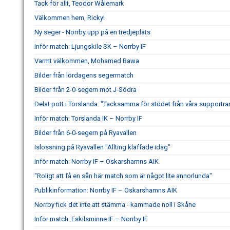
Tack för allt, Teodor Wålemark
Välkommen hem, Ricky!
Ny seger - Norrby upp på en tredjeplats
Inför match: Ljungskile SK – Norrby IF
Varmt välkommen, Mohamed Bawa
Bilder från lördagens segermatch
Bilder från 2-0-segern mot J-Södra
Delat pott i Torslanda: "Tacksamma för stödet från våra supportra
Inför match: Torslanda IK – Norrby IF
Bilder från 6-0-segern på Ryavallen
Islossning på Ryavallen "Allting klaffade idag"
Inför match: Norrby IF – Oskarshamns AIK
"Roligt att få en sån här match som är något lite annorlunda"
Publikinformation: Norrby IF – Oskarshamns AIK
Norrby fick det inte att stämma - kammade noll i Skåne
Inför match: Eskilsminne IF – Norrby IF