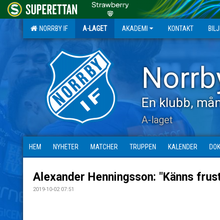
NORRBY IF
A-LAGET
AKADEMI
KONTAKT
BIL
Norrb
En klubb, mån
A-laget
HEM
NYHETER
MATCHER
TRUPPEN
KALENDER
DO
Alexander Henningsson: "Känns frus
2019-10-02 07:51