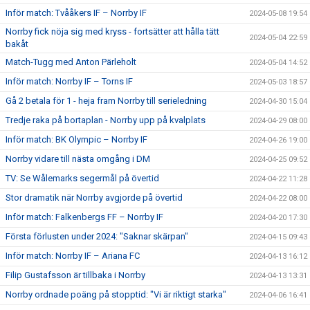
Inför match: Tvååkers IF – Norrby IF
2024-05-08 19:54
Norrby fick nöja sig med kryss - fortsätter att hålla tätt
2024-05-04 22:59
bakåt
Match-Tugg med Anton Pärleholt
2024-05-04 14:52
Inför match: Norrby IF – Torns IF
2024-05-03 18:57
Gå 2 betala för 1 - heja fram Norrby till serieledning
2024-04-30 15:04
Tredje raka på bortaplan - Norrby upp på kvalplats
2024-04-29 08:00
Inför match: BK Olympic – Norrby IF
2024-04-26 19:00
Norrby vidare till nästa omgång i DM
2024-04-25 09:52
TV: Se Wålemarks segermål på övertid
2024-04-22 11:28
Stor dramatik när Norrby avgjorde på övertid
2024-04-22 08:00
Inför match: Falkenbergs FF – Norrby IF
2024-04-20 17:30
Första förlusten under 2024: "Saknar skärpan"
2024-04-15 09:43
Inför match: Norrby IF – Ariana FC
2024-04-13 16:12
Filip Gustafsson är tillbaka i Norrby
2024-04-13 13:31
Norrby ordnade poäng på stopptid: "Vi är riktigt starka"
2024-04-06 16:41