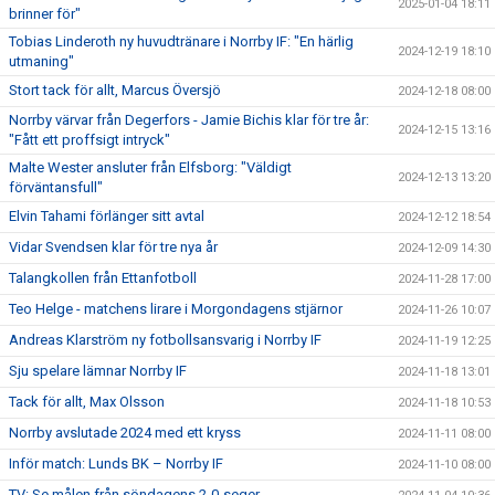
2025-01-04 18:11
brinner för"
Tobias Linderoth ny huvudtränare i Norrby IF: "En härlig
2024-12-19 18:10
utmaning"
Stort tack för allt, Marcus Översjö
2024-12-18 08:00
Norrby värvar från Degerfors - Jamie Bichis klar för tre år:
2024-12-15 13:16
"Fått ett proffsigt intryck"
Malte Wester ansluter från Elfsborg: "Väldigt
2024-12-13 13:20
förväntansfull"
Elvin Tahami förlänger sitt avtal
2024-12-12 18:54
Vidar Svendsen klar för tre nya år
2024-12-09 14:30
Talangkollen från Ettanfotboll
2024-11-28 17:00
Teo Helge - matchens lirare i Morgondagens stjärnor
2024-11-26 10:07
Andreas Klarström ny fotbollsansvarig i Norrby IF
2024-11-19 12:25
Sju spelare lämnar Norrby IF
2024-11-18 13:01
Tack för allt, Max Olsson
2024-11-18 10:53
Norrby avslutade 2024 med ett kryss
2024-11-11 08:00
Inför match: Lunds BK – Norrby IF
2024-11-10 08:00
TV: Se målen från söndagens 2-0-seger