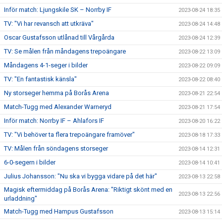
Inför match: Ljungskile SK – Norrby IF
2023-08-24 18:35
TV: "Vi har revansch att utkräva"
2023-08-24 14:48
Oscar Gustafsson utlånad till Vårgårda
2023-08-24 12:39
TV: Se målen från måndagens trepoängare
2023-08-22 13:09
Måndagens 4-1-seger i bilder
2023-08-22 09:09
TV: "En fantastisk känsla"
2023-08-22 08:40
Ny storseger hemma på Borås Arena
2023-08-21 22:54
Match-Tugg med Alexander Warneryd
2023-08-21 17:54
Inför match: Norrby IF – Ahlafors IF
2023-08-20 16:22
TV: "Vi behöver ta flera trepoängare framöver"
2023-08-18 17:33
TV: Målen från söndagens storseger
2023-08-14 12:31
6-0-segern i bilder
2023-08-14 10:41
Julius Johansson: "Nu ska vi bygga vidare på det här"
2023-08-13 22:58
Magisk eftermiddag på Borås Arena: "Riktigt skönt med en
2023-08-13 22:56
urladdning"
Match-Tugg med Hampus Gustafsson
2023-08-13 15:14