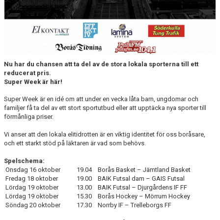
DOKUMENT
BILDARKIV
BILDER 2025
Nu har du chansen att ta del av de stora lokala sporterna till ett
TABELL ETTAN SÖDRA 2025
reducerat pris.
Super Week är här!
Super Week är en idé om att under en vecka låta barn, ungdomar och
familjer få ta del av ett stort sportutbud eller att upptäcka nya sporter till
förmånliga priser.
Vi anser att den lokala elitidrotten är en viktig identitet för oss boråsare,
och ett starkt stöd på läktaren är vad som behövs.
Spelschema:
Onsdag 16 oktober
19.04
Borås Basket – Jämtland Basket
Fredag 18 oktober
19.00
BAIK Futsal dam – GAIS Futsal
Lördag 19 oktober
13.00
BAIK Futsal – Djurgårdens IF FF
Lördag 19 oktober
15.30
Borås Hockey – Mörrum Hockey
Söndag 20 oktober
17.30
Norrby IF – Trelleborgs FF