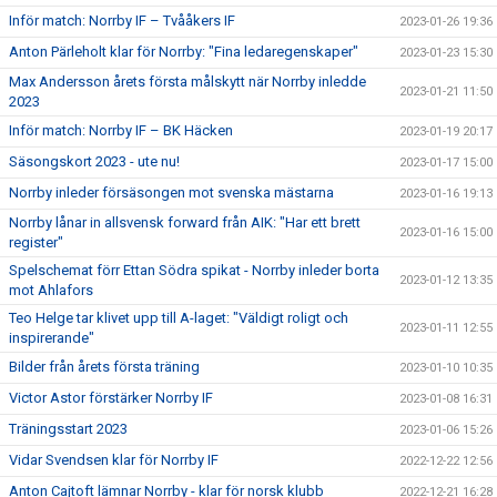
Inför match: Norrby IF – Tvååkers IF
2023-01-26 19:36
Anton Pärleholt klar för Norrby: "Fina ledaregenskaper"
2023-01-23 15:30
Max Andersson årets första målskytt när Norrby inledde
2023-01-21 11:50
2023
Inför match: Norrby IF – BK Häcken
2023-01-19 20:17
Säsongskort 2023 - ute nu!
2023-01-17 15:00
Norrby inleder försäsongen mot svenska mästarna
2023-01-16 19:13
Norrby lånar in allsvensk forward från AIK: "Har ett brett
2023-01-16 15:00
register"
Spelschemat förr Ettan Södra spikat - Norrby inleder borta
2023-01-12 13:35
mot Ahlafors
Teo Helge tar klivet upp till A-laget: "Väldigt roligt och
2023-01-11 12:55
inspirerande"
Bilder från årets första träning
2023-01-10 10:35
Victor Astor förstärker Norrby IF
2023-01-08 16:31
Träningsstart 2023
2023-01-06 15:26
Vidar Svendsen klar för Norrby IF
2022-12-22 12:56
Anton Cajtoft lämnar Norrby - klar för norsk klubb
2022-12-21 16:28