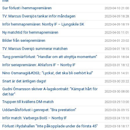
mer"
Sur förlust i hemmapremiären
2023-04-10 21:00
TV: Marcus Översjös tankar inför måndagen
2023-04-09 18:28
Inför hemmapremiären: Norrby IF – Ljungskile SK
2023-04-09 18:19
Ny matchtid för hemmapremiären
2023-04-05 11:01
Bilder från seriepremiären
2023-04-01 23:02
TV: Marcus Översjö summerar matchen
2023-04-01 18:15
Tung premiärförlust: "Handlar om att utnyttja momentum"
2023-04-01 18:04
Inför seriepremiären: Ahlafors IF – Norrby IF
2023-03-31 18:12
Nino Osmanagi&#263;: "Lycka!, det ska bli oerhört kul"
2023-03-31 14:51
Snart är det äntligen dags!
2023-03-30 20:22
Gudni Ómarsson skriver A-lagskontrakt: "Kämpat hårt för
2023-03-30 08:00
det här"
Truppen till kvällens DM-match
2023-03-29 13:00
Uddamålsförlust i genrepet: "Bra prestation"
2023-03-26 09:15
Inför match: Varbergs BoIS – Norrby IF
2023-03-24 19:10
Förlust i Rydahallen "Inte påkopplade under de första 45"
2023-03-18 18:17