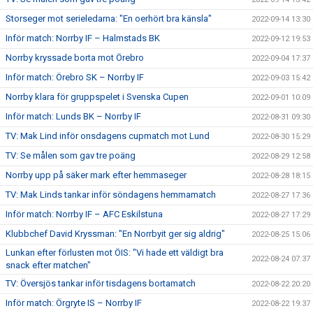
Storseger mot serieledarna: "En oerhört bra känsla"
2022-09-14 13:30
Inför match: Norrby IF – Halmstads BK
2022-09-12 19:53
Norrby kryssade borta mot Örebro
2022-09-04 17:37
Inför match: Örebro SK – Norrby IF
2022-09-03 15:42
Norrby klara för gruppspelet i Svenska Cupen
2022-09-01 10:09
Inför match: Lunds BK – Norrby IF
2022-08-31 09:30
TV: Mak Lind inför onsdagens cupmatch mot Lund
2022-08-30 15:29
TV: Se målen som gav tre poäng
2022-08-29 12:58
Norrby upp på säker mark efter hemmaseger
2022-08-28 18:15
TV: Mak Linds tankar inför söndagens hemmamatch
2022-08-27 17:36
Inför match: Norrby IF – AFC Eskilstuna
2022-08-27 17:29
Klubbchef David Kryssman: "En Norrbyit ger sig aldrig"
2022-08-25 15:06
Lunkan efter förlusten mot ÖIS: "Vi hade ett väldigt bra
2022-08-24 07:37
snack efter matchen"
TV: Översjös tankar inför tisdagens bortamatch
2022-08-22 20:20
Inför match: Örgryte IS – Norrby IF
2022-08-22 19:37