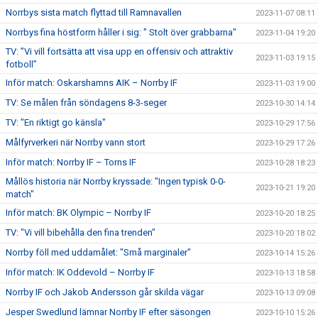
Norrbys sista match flyttad till Ramnavallen
2023-11-07 08:11
Norrbys fina höstform håller i sig: " Stolt över grabbarna"
2023-11-04 19:20
TV: ”Vi vill fortsätta att visa upp en offensiv och attraktiv
2023-11-03 19:15
fotboll”
Inför match: Oskarshamns AIK – Norrby IF
2023-11-03 19:00
TV: Se målen från söndagens 8-3-seger
2023-10-30 14:14
TV: "En riktigt go känsla"
2023-10-29 17:56
Målfyrverkeri när Norrby vann stort
2023-10-29 17:26
Inför match: Norrby IF – Torns IF
2023-10-28 18:23
Mållös historia när Norrby kryssade: "Ingen typisk 0-0-
2023-10-21 19:20
match"
Inför match: BK Olympic – Norrby IF
2023-10-20 18:25
TV: "Vi vill bibehålla den fina trenden"
2023-10-20 18:02
Norrby föll med uddamålet: "Små marginaler"
2023-10-14 15:26
Inför match: IK Oddevold – Norrby IF
2023-10-13 18:58
Norrby IF och Jakob Andersson går skilda vägar
2023-10-13 09:08
Jesper Swedlund lämnar Norrby IF efter säsongen
2023-10-10 15:26