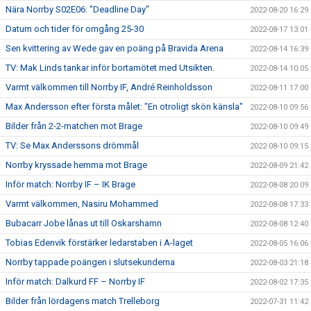
Nära Norrby S02E06: "Deadline Day"
2022-08-20 16:29
Datum och tider för omgång 25-30
2022-08-17 13:01
Sen kvittering av Wede gav en poäng på Bravida Arena
2022-08-14 16:39
TV: Mak Linds tankar inför bortamötet med Utsikten.
2022-08-14 10:05
Varmt välkommen till Norrby IF, André Reinholdsson
2022-08-11 17:00
Max Andersson efter första målet: "En otroligt skön känsla"
2022-08-10 09:56
Bilder från 2-2-matchen mot Brage
2022-08-10 09:49
TV: Se Max Anderssons drömmål
2022-08-10 09:15
Norrby kryssade hemma mot Brage
2022-08-09 21:42
Inför match: Norrby IF – IK Brage
2022-08-08 20:09
Varmt välkommen, Nasiru Mohammed
2022-08-08 17:33
Bubacarr Jobe lånas ut till Oskarshamn
2022-08-08 12:40
Tobias Edenvik förstärker ledarstaben i A-laget
2022-08-05 16:06
Norrby tappade poängen i slutsekunderna
2022-08-03 21:18
Inför match: Dalkurd FF – Norrby IF
2022-08-02 17:35
Bilder från lördagens match Trelleborg
2022-07-31 11:42