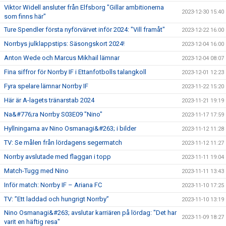
Viktor Widell ansluter från Elfsborg "Gillar ambitionerna
2023-12-30 15:40
som finns här"
Ture Spendler första nyförvärvet inför 2024: "Vill framåt"
2023-12-22 16:00
Norrbys julklappstips: Säsongskort 2024!
2023-12-04 16:00
Anton Wede och Marcus Mikhail lämnar
2023-12-04 08:07
Fina siffror för Norrby IF i Ettanfotbolls talangkoll
2023-12-01 12:23
Fyra spelare lämnar Norrby IF
2023-11-22 15:20
Här är A-lagets tränarstab 2024
2023-11-21 19:19
Na&#776;ra Norrby S03E09 "Nino"
2023-11-17 17:59
Hyllningarna av Nino Osmanagi&#263; i bilder
2023-11-12 11:28
TV: Se målen från lördagens segermatch
2023-11-12 11:27
Norrby avslutade med flaggan i topp
2023-11-11 19:04
Match-Tugg med Nino
2023-11-11 13:43
Inför match: Norrby IF – Ariana FC
2023-11-10 17:25
TV: ”Ett laddad och hungrigt Norrby”
2023-11-10 13:19
Nino Osmanagi&#263; avslutar karriären på lördag: "Det har
2023-11-09 18:27
varit en häftig resa"