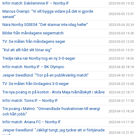
Inför match: Eskilsminne IF – Norrby IF
2023-05-05 19:32
Marcus Översjö: "Vi vill bygga vidare på det vi gjorde
2023-05-05 15:01
senast"
Nära Norrby S03E04: "Det stannar inte idag heller"
2023-05-04 20:24
Bilder från måndagens segermatch
2023-05-02 14:30
TV: Se målen från måndagens seger
2023-05-02 12:05
"Kul att allt hårt slit lönar sig"
2023-05-01 19:31
Tredje raka när Norrby tog en ny 3-0-seger
2023-05-01 18:05
Inför match: Norrby IF – BK Olympic
2023-04-30 18:18
Jesper Swedlund: "Tror på en publikvänlig match"
2023-04-30 13:51
TV: Se målen från lördagens 3-0-seger
2023-04-23 15:00
Tre nya poäng in på kontot - Atola Meja tvåmålskytt i skåne
2023-04-22 18:17
Inför match: Torns IF – Norrby IF
2023-04-21 17:30
Tre poäng i Malmö: "Omvandlade frustrationen till energi
2023-04-15 18:24
och hårt jobb"
Inför match: Ariana FC – Norrby IF
2023-04-14 17:30
Jesper Swedlund: "Jäkligt tungt, jag tycker att vi förtjänade
2023-04-10 21:01