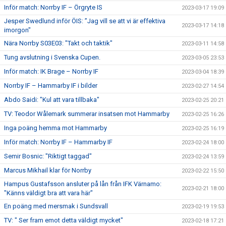
Inför match: Norrby IF – Örgryte IS
2023-03-17 19:09
Jesper Swedlund inför ÖIS: ”Jag vill se att vi är effektiva
2023-03-17 14:18
imorgon"
Nära Norrby S03E03: "Takt och taktik"
2023-03-11 14:58
Tung avslutning i Svenska Cupen.
2023-03-05 23:53
Inför match: IK Brage – Norrby IF
2023-03-04 18:39
Norrby IF – Hammarby IF i bilder
2023-02-27 14:54
Abdo Saidi: "Kul att vara tillbaka"
2023-02-25 20:21
TV: Teodor Wålemark summerar insatsen mot Hammarby
2023-02-25 16:26
Inga poäng hemma mot Hammarby
2023-02-25 16:19
Inför match: Norrby IF – Hammarby IF
2023-02-24 18:00
Semir Bosnic: "Riktigt taggad"
2023-02-24 13:59
Marcus Mikhail klar för Norrby
2023-02-22 15:50
Hampus Gustafsson ansluter på lån från IFK Värnamo:
2023-02-21 18:00
"Känns väldigt bra att vara här"
En poäng med mersmak i Sundsvall
2023-02-19 19:53
TV: " Ser fram emot detta väldigt mycket"
2023-02-18 17:21