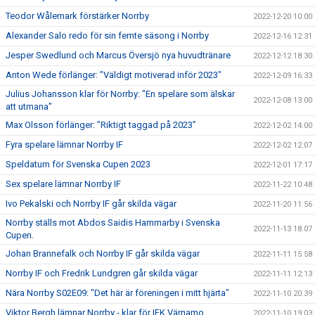
Teodor Wålemark förstärker Norrby
2022-12-20 10:00
Alexander Salo redo för sin femte säsong i Norrby
2022-12-16 12:31
Jesper Swedlund och Marcus Översjö nya huvudtränare
2022-12-12 18:30
Anton Wede förlänger: ”Väldigt motiverad inför 2023"
2022-12-09 16:33
Julius Johansson klar för Norrby: "En spelare som älskar
2022-12-08 13:00
att utmana"
Max Olsson förlänger: ”Riktigt taggad på 2023”
2022-12-02 14:00
Fyra spelare lämnar Norrby IF
2022-12-02 12:07
Speldatum för Svenska Cupen 2023
2022-12-01 17:17
Sex spelare lämnar Norrby IF
2022-11-22 10:48
Ivo Pekalski och Norrby IF går skilda vägar
2022-11-20 11:56
Norrby ställs mot Abdos Saidis Hammarby i Svenska
2022-11-13 18:07
Cupen.
Johan Brannefalk och Norrby IF går skilda vägar
2022-11-11 15:58
Norrby IF och Fredrik Lundgren går skilda vägar
2022-11-11 12:13
Nära Norrby S02E09: "Det här är föreningen i mitt hjärta"
2022-11-10 20:39
Viktor Bergh lämnar Norrby - klar för IFK Värnamo
2022-11-10 19:03