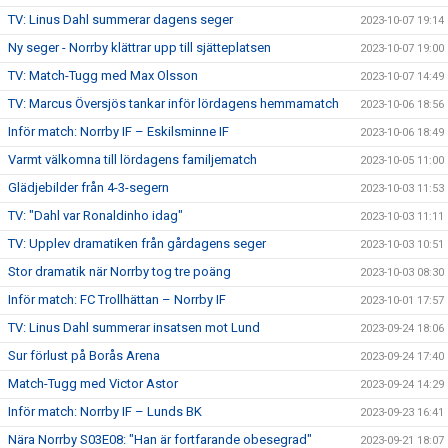
TV: Linus Dahl summerar dagens seger
2023-10-07 19:14
Ny seger - Norrby klättrar upp till sjätteplatsen
2023-10-07 19:00
TV: Match-Tugg med Max Olsson
2023-10-07 14:49
TV: Marcus Översjös tankar inför lördagens hemmamatch
2023-10-06 18:56
Inför match: Norrby IF – Eskilsminne IF
2023-10-06 18:49
Varmt välkomna till lördagens familjematch
2023-10-05 11:00
Glädjebilder från 4-3-segern
2023-10-03 11:53
TV: "Dahl var Ronaldinho idag"
2023-10-03 11:11
TV: Upplev dramatiken från gårdagens seger
2023-10-03 10:51
Stor dramatik när Norrby tog tre poäng
2023-10-03 08:30
Inför match: FC Trollhättan – Norrby IF
2023-10-01 17:57
TV: Linus Dahl summerar insatsen mot Lund
2023-09-24 18:06
Sur förlust på Borås Arena
2023-09-24 17:40
Match-Tugg med Victor Astor
2023-09-24 14:29
Inför match: Norrby IF – Lunds BK
2023-09-23 16:41
Nära Norrby S03E08: "Han är fortfarande obesegrad"
2023-09-21 18:07