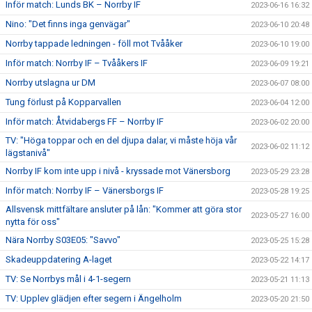
Inför match: Lunds BK – Norrby IF
2023-06-16 16:32
Nino: "Det finns inga genvägar"
2023-06-10 20:48
Norrby tappade ledningen - föll mot Tvååker
2023-06-10 19:00
Inför match: Norrby IF – Tvååkers IF
2023-06-09 19:21
Norrby utslagna ur DM
2023-06-07 08:00
Tung förlust på Kopparvallen
2023-06-04 12:00
Inför match: Åtvidabergs FF – Norrby IF
2023-06-02 20:00
TV: "Höga toppar och en del djupa dalar, vi måste höja vår
2023-06-02 11:12
lägstanivå"
Norrby IF kom inte upp i nivå - kryssade mot Vänersborg
2023-05-29 23:28
Inför match: Norrby IF – Vänersborgs IF
2023-05-28 19:25
Allsvensk mittfältare ansluter på lån: "Kommer att göra stor
2023-05-27 16:00
nytta för oss"
Nära Norrby S03E05: "Savvo"
2023-05-25 15:28
Skadeuppdatering A-laget
2023-05-22 14:17
TV: Se Norrbys mål i 4-1-segern
2023-05-21 11:13
TV: Upplev glädjen efter segern i Ängelholm
2023-05-20 21:50