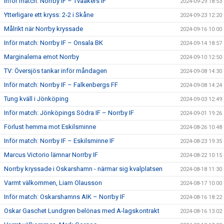
Inför match: Norrby IF – Tvååkers IF
2024-09-29 18:53
Ytterligare ett kryss: 2-2 i Skåne
2024-09-23 12:20
Målrikt när Norrby kryssade
2024-09-16 10:00
Inför match: Norrby IF – Onsala BK
2024-09-14 18:57
Marginalerna emot Norrby
2024-09-10 12:50
TV: Översjös tankar inför måndagen
2024-09-08 14:30
Inför match: Norrby IF – Falkenbergs FF
2024-09-08 14:24
Tung kväll i Jönköping
2024-09-03 12:49
Inför match: Jönköpings Södra IF – Norrby IF
2024-09-01 19:26
Förlust hemma mot Eskilsminne
2024-08-26 10:48
Inför match: Norrby IF – Eskilsminne IF
2024-08-23 19:35
Marcus Victorio lämnar Norrby IF
2024-08-22 10:15
Norrby kryssade i Oskarshamn - närmar sig kvalplatsen
2024-08-18 11:30
Varmt välkommen, Liam Olausson
2024-08-17 10:00
Inför match: Oskarshamns AIK – Norrby IF
2024-08-16 18:22
Oskar Gaschet Lundgren belönas med A-lagskontrakt
2024-08-16 13:02