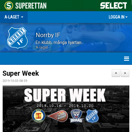
A-LAGET
LOGGA IN
Norrby IF
En klubb, många hjärtan
A-laget
HEM
Super Week
<
>
2019-10-03 08:59
NYHETER
MATCHER
TRUPPEN
KALENDER