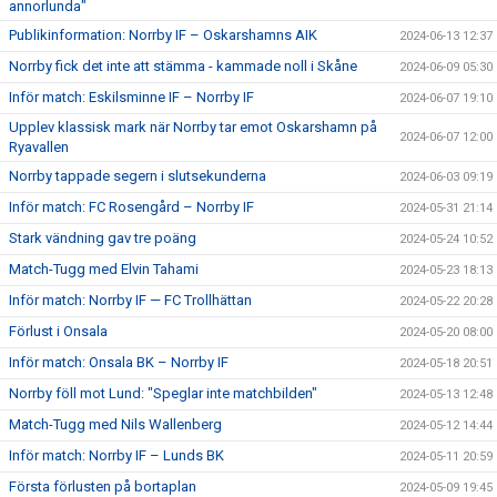
annorlunda"
Publikinformation: Norrby IF – Oskarshamns AIK
2024-06-13 12:37
Norrby fick det inte att stämma - kammade noll i Skåne
2024-06-09 05:30
Inför match: Eskilsminne IF – Norrby IF
2024-06-07 19:10
Upplev klassisk mark när Norrby tar emot Oskarshamn på
2024-06-07 12:00
Ryavallen
Norrby tappade segern i slutsekunderna
2024-06-03 09:19
Inför match: FC Rosengård – Norrby IF
2024-05-31 21:14
Stark vändning gav tre poäng
2024-05-24 10:52
Match-Tugg med Elvin Tahami
2024-05-23 18:13
Inför match: Norrby IF — FC Trollhättan
2024-05-22 20:28
Förlust i Onsala
2024-05-20 08:00
Inför match: Onsala BK – Norrby IF
2024-05-18 20:51
Norrby föll mot Lund: "Speglar inte matchbilden"
2024-05-13 12:48
Match-Tugg med Nils Wallenberg
2024-05-12 14:44
Inför match: Norrby IF – Lunds BK
2024-05-11 20:59
Första förlusten på bortaplan
2024-05-09 19:45