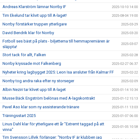
Andreas Klarström lämnar Norrby IF
2025-10-10 14:00
Tim Ekelund tar klivit upp till A-laget!
2025-08-04 19:00
Norrby förstärker truppen ytterligare
2025-03-29
David Bendrik klar för Norrby
2025-03-20
Fotboll ses bäst på plats - biljetterna till hemmapremiären är
2025-03-07
släppta!
Stort tack för allt, Falken
2025-02-28
Norrby kryssade mot Falkenberg
2025-02-27 06:37
Nyheter kring lagbygget 2025: Leon Isa ansluter från Kalmar FF
2025-02-22
Norrby tog andra raka efter ny storseger
2025-02-09
Albin Neziri tar klivet upp till A-laget
2025-01-14 10:34
Musse Bäck Engström belönas med A-lagskontrakt
2025-01-12 15:13
Pavel Aso klar som ny assisterande tränare
2025-01-11 13:03
Träningsstart 2025
2025-01-07 06:00
Linus Dahl klar för ytterligare ett år "Extremt taggad på att
2025-01-05 10:58
vinna"
Tim Svensson Lillvik förlänger: "Norrby IF är klubben jag