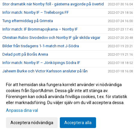
Stor dramatik när Norrby föll - gästerna avgjorde på övertid
2022-07-30 16:04
Inför match: Norrby IF – Trelleborgs FF
2022-07-29 18:56
Tung eftermiddag på Grimsta
2022-07-24 16:00
Inför match: IF Brommapojkarna – Norrby IF
2022-07-23 17:45
Christian Rubio Sivodedov och Norrby IF går skilda vägar
2022-07-20 20:48
Bilder från tisdagens 1-1-match mot J-Södra
2022-07-19 23:21
Delad pott på Borås Arena
2022-07-19 21:16
Inför match: Norrby IF – Jönköpings Södra IF
2022-07-18 18:52
Jaheem Burke och Victor Karlsson ansluter på lån
2022-07-18 16:08
Norrby ställs mot Lunds BK i Svenska Cupen
2022-07-12 07:00
För att hemsidan ska fungera korrekt använder vi nödvändiga
Bilder från lördagens segermatch
2022-07-10 18:51
cookies från SportAdmin. Dessa går inte att stänga av.
Ny hemmaseger - Anton Wede målskytt igen
Föreningen kan också använda frivilliga cookies, t.ex. för statistik
2022-07-09 22:30
eller marknadsföring. Du väljer själv om du vill acceptera dessa.
Inför match: Norrby IF – Västerås SK
2022-07-09 07:40
Anpassa dina val
Stolpe ut i Skåne - Norrby utan poäng trots massiv press på
2022-07-05 13:10
slutet
Acceptera nödvändiga
Acceptera alla
Inför match: Trelleborgs FF – Norrby IF
2022-07-03 19:42