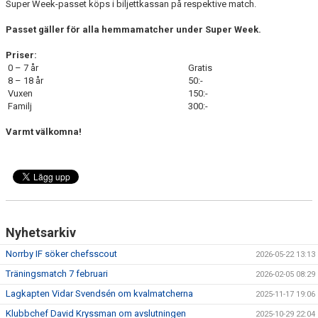
Super Week-passet köps i biljettkassan på respektive match.
Passet gäller för alla hemmamatcher under Super Week.
Priser:
0 – 7 år
Gratis
8 – 18 år
50:-
Vuxen
150:-
Familj
300:-
Varmt välkomna!
Nyhetsarkiv
Norrby IF söker chefsscout
2026-05-22 13:13
Träningsmatch 7 februari
2026-02-05 08:29
Lagkapten Vidar Svendsén om kvalmatcherna
2025-11-17 19:06
Klubbchef David Kryssman om avslutningen
2025-10-29 22:04