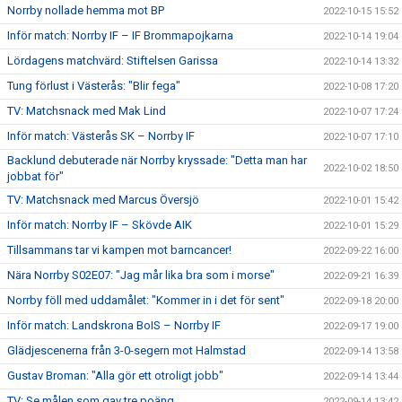
Norrby nollade hemma mot BP
2022-10-15 15:52
Inför match: Norrby IF – IF Brommapojkarna
2022-10-14 19:04
Lördagens matchvärd: Stiftelsen Garissa
2022-10-14 13:32
Tung förlust i Västerås: "Blir fega"
2022-10-08 17:20
TV: Matchsnack med Mak Lind
2022-10-07 17:24
Inför match: Västerås SK – Norrby IF
2022-10-07 17:10
Backlund debuterade när Norrby kryssade: "Detta man har
2022-10-02 18:50
jobbat för"
TV: Matchsnack med Marcus Översjö
2022-10-01 15:42
Inför match: Norrby IF – Skövde AIK
2022-10-01 15:29
Tillsammans tar vi kampen mot barncancer!
2022-09-22 16:00
Nära Norrby S02E07: "Jag mår lika bra som i morse"
2022-09-21 16:39
Norrby föll med uddamålet: "Kommer in i det för sent"
2022-09-18 20:00
Inför match: Landskrona BoIS – Norrby IF
2022-09-17 19:00
Glädjescenerna från 3-0-segern mot Halmstad
2022-09-14 13:58
Gustav Broman: "Alla gör ett otroligt jobb"
2022-09-14 13:44
TV: Se målen som gav tre poäng
2022-09-14 13:42