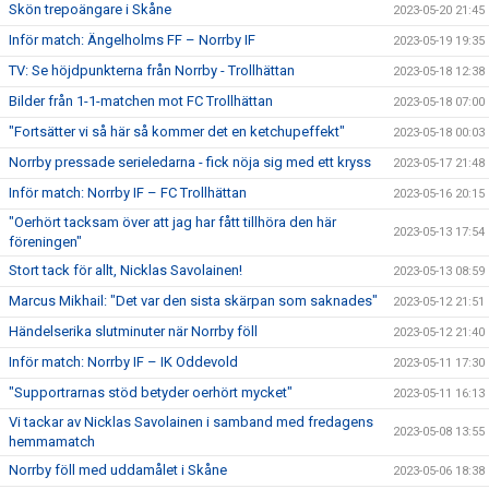
Skön trepoängare i Skåne
2023-05-20 21:45
Inför match: Ängelholms FF – Norrby IF
2023-05-19 19:35
TV: Se höjdpunkterna från Norrby - Trollhättan
2023-05-18 12:38
Bilder från 1-1-matchen mot FC Trollhättan
2023-05-18 07:00
"Fortsätter vi så här så kommer det en ketchupeffekt"
2023-05-18 00:03
Norrby pressade serieledarna - fick nöja sig med ett kryss
2023-05-17 21:48
Inför match: Norrby IF – FC Trollhättan
2023-05-16 20:15
"Oerhört tacksam över att jag har fått tillhöra den här
2023-05-13 17:54
föreningen"
Stort tack för allt, Nicklas Savolainen!
2023-05-13 08:59
Marcus Mikhail: "Det var den sista skärpan som saknades"
2023-05-12 21:51
Händelserika slutminuter när Norrby föll
2023-05-12 21:40
Inför match: Norrby IF – IK Oddevold
2023-05-11 17:30
"Supportrarnas stöd betyder oerhört mycket"
2023-05-11 16:13
Vi tackar av Nicklas Savolainen i samband med fredagens
2023-05-08 13:55
hemmamatch
Norrby föll med uddamålet i Skåne
2023-05-06 18:38