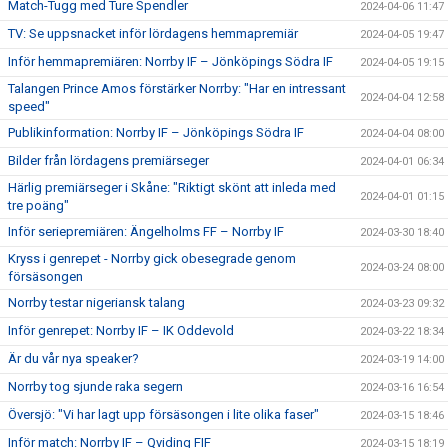
Match-Tugg med Ture Spendler
2024-04-06 11:47
TV: Se uppsnacket inför lördagens hemmapremiär
2024-04-05 19:47
Inför hemmapremiären: Norrby IF – Jönköpings Södra IF
2024-04-05 19:15
Talangen Prince Amos förstärker Norrby: "Har en intressant
2024-04-04 12:58
speed"
Publikinformation: Norrby IF – Jönköpings Södra IF
2024-04-04 08:00
Bilder från lördagens premiärseger
2024-04-01 06:34
Härlig premiärseger i Skåne: "Riktigt skönt att inleda med
2024-04-01 01:15
tre poäng"
Inför seriepremiären: Ängelholms FF – Norrby IF
2024-03-30 18:40
Kryss i genrepet - Norrby gick obesegrade genom
2024-03-24 08:00
försäsongen
Norrby testar nigeriansk talang
2024-03-23 09:32
Inför genrepet: Norrby IF – IK Oddevold
2024-03-22 18:34
Är du vår nya speaker?
2024-03-19 14:00
Norrby tog sjunde raka segern
2024-03-16 16:54
Översjö: "Vi har lagt upp försäsongen i lite olika faser"
2024-03-15 18:46
Inför match: Norrby IF – Qviding FIF
2024-03-15 18:19