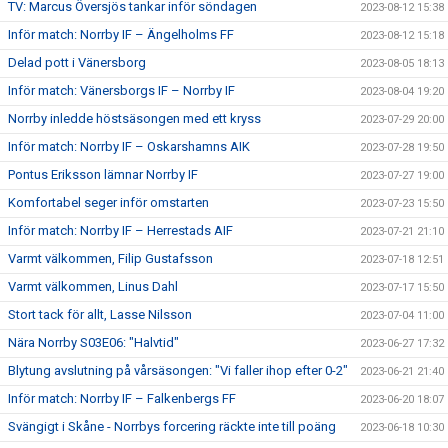
TV: Marcus Översjös tankar inför söndagen
2023-08-12 15:38
Inför match: Norrby IF – Ängelholms FF
2023-08-12 15:18
Delad pott i Vänersborg
2023-08-05 18:13
Inför match: Vänersborgs IF – Norrby IF
2023-08-04 19:20
Norrby inledde höstsäsongen med ett kryss
2023-07-29 20:00
Inför match: Norrby IF – Oskarshamns AIK
2023-07-28 19:50
Pontus Eriksson lämnar Norrby IF
2023-07-27 19:00
Komfortabel seger inför omstarten
2023-07-23 15:50
Inför match: Norrby IF – Herrestads AIF
2023-07-21 21:10
Varmt välkommen, Filip Gustafsson
2023-07-18 12:51
Varmt välkommen, Linus Dahl
2023-07-17 15:50
Stort tack för allt, Lasse Nilsson
2023-07-04 11:00
Nära Norrby S03E06: "Halvtid"
2023-06-27 17:32
Blytung avslutning på vårsäsongen: "Vi faller ihop efter 0-2"
2023-06-21 21:40
Inför match: Norrby IF – Falkenbergs FF
2023-06-20 18:07
Svängigt i Skåne - Norrbys forcering räckte inte till poäng
2023-06-18 10:30