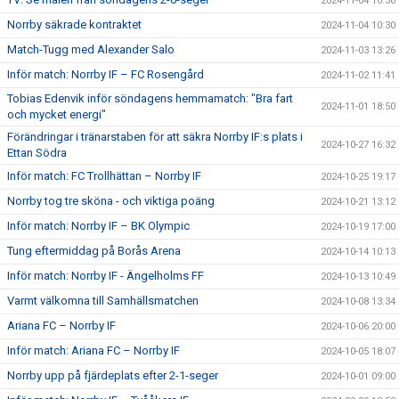
2024-11-04 10:36
Norrby säkrade kontraktet
2024-11-04 10:30
Match-Tugg med Alexander Salo
2024-11-03 13:26
Inför match: Norrby IF – FC Rosengård
2024-11-02 11:41
Tobias Edenvik inför söndagens hemmamatch: "Bra fart
2024-11-01 18:50
och mycket energi"
Förändringar i tränarstaben för att säkra Norrby IF:s plats i
2024-10-27 16:32
Ettan Södra
Inför match: FC Trollhättan – Norrby IF
2024-10-25 19:17
Norrby tog tre sköna - och viktiga poäng
2024-10-21 13:12
Inför match: Norrby IF – BK Olympic
2024-10-19 17:00
Tung eftermiddag på Borås Arena
2024-10-14 10:13
Inför match: Norrby IF - Ängelholms FF
2024-10-13 10:49
Varmt välkomna till Samhällsmatchen
2024-10-08 13:34
Ariana FC – Norrby IF
2024-10-06 20:00
Inför match: Ariana FC – Norrby IF
2024-10-05 18:07
Norrby upp på fjärdeplats efter 2-1-seger
2024-10-01 09:00