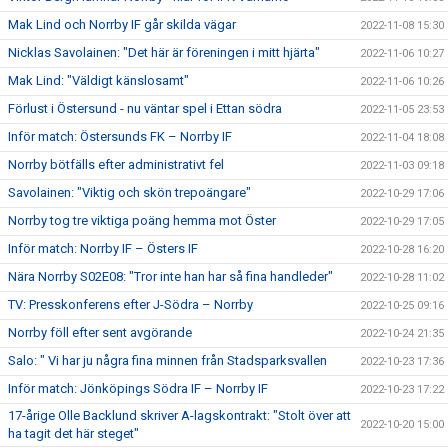
Mak Lind och Norrby IF går skilda vägar
2022-11-08 15:30
Nicklas Savolainen: "Det här är föreningen i mitt hjärta"
2022-11-06 10:27
Mak Lind: "Väldigt känslosamt"
2022-11-06 10:26
Förlust i Östersund - nu väntar spel i Ettan södra
2022-11-05 23:53
Inför match: Östersunds FK – Norrby IF
2022-11-04 18:08
Norrby bötfälls efter administrativt fel
2022-11-03 09:18
Savolainen: "Viktig och skön trepoängare"
2022-10-29 17:06
Norrby tog tre viktiga poäng hemma mot Öster
2022-10-29 17:05
Inför match: Norrby IF – Östers IF
2022-10-28 16:20
Nära Norrby S02E08: "Tror inte han har så fina handleder"
2022-10-28 11:02
TV: Presskonferens efter J-Södra – Norrby
2022-10-25 09:16
Norrby föll efter sent avgörande
2022-10-24 21:35
Salo: " Vi har ju några fina minnen från Stadsparksvallen
2022-10-23 17:36
Inför match: Jönköpings Södra IF – Norrby IF
2022-10-23 17:22
17-årige Olle Backlund skriver A-lagskontrakt: "Stolt över att
2022-10-20 15:00
ha tagit det här steget"