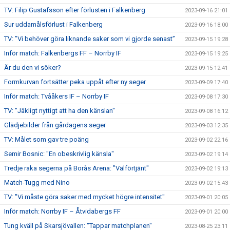
TV: Filip Gustafsson efter förlusten i Falkenberg
2023-09-16 21:01
Sur uddamålsförlust i Falkenberg
2023-09-16 18:00
TV: ”Vi behöver göra liknande saker som vi gjorde senast”
2023-09-15 19:28
Inför match: Falkenbergs FF – Norrby IF
2023-09-15 19:25
Är du den vi söker?
2023-09-15 12:41
Formkurvan fortsätter peka uppåt efter ny seger
2023-09-09 17:40
Inför match: Tvååkers IF – Norrby IF
2023-09-08 17:30
TV: "Jäkligt nyttigt att ha den känslan"
2023-09-08 16:12
Glädjebilder från gårdagens seger
2023-09-03 12:35
TV: Målet som gav tre poäng
2023-09-02 22:16
Semir Bosnic: "En obeskrivlig känsla"
2023-09-02 19:14
Tredje raka segerna på Borås Arena: "Välförtjänt"
2023-09-02 19:13
Match-Tugg med Nino
2023-09-02 15:43
TV: "Vi måste göra saker med mycket högre intensitet"
2023-09-01 20:05
Inför match: Norrby IF – Åtvidabergs FF
2023-09-01 20:00
Tung kväll på Skarsjövallen: "Tappar matchplanen"
2023-08-25 23:11