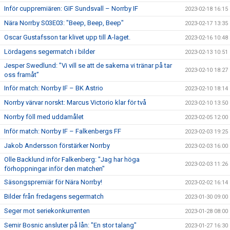
Inför cuppremiären: GIF Sundsvall – Norrby IF
2023-02-18 16:15
Nära Norrby S03E03: "Beep, Beep, Beep"
2023-02-17 13:35
Oscar Gustafsson tar klivet upp till A-laget.
2023-02-16 10:48
Lördagens segermatch i bilder
2023-02-13 10:51
Jesper Swedlund: ”Vi vill se att de sakerna vi tränar på tar
2023-02-10 18:27
oss framåt”
Inför match: Norrby IF – BK Astrio
2023-02-10 18:14
Norrby värvar norskt: Marcus Victorio klar för två
2023-02-10 13:50
Norrby föll med uddamålet
2023-02-05 12:00
Inför match: Norrby IF – Falkenbergs FF
2023-02-03 19:25
Jakob Andersson förstärker Norrby
2023-02-03 16:00
Olle Backlund inför Falkenberg: "Jag har höga
2023-02-03 11:26
förhoppningar inför den matchen"
Säsongspremiär för Nära Norrby!
2023-02-02 16:14
Bilder från fredagens segermatch
2023-01-30 09:00
Seger mot seriekonkurrenten
2023-01-28 08:00
Semir Bosnic ansluter på lån: "En stor talang"
2023-01-27 16:30