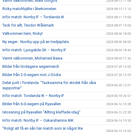
Varmt välkommen, Mark Gorgos
2024-08-13 17:08
Ricky matchhjälte i återkomsten
2024-08-13 11:10
Inför match: Norrby IF – Torslanda IK
2024-08-11 19:00
Tack för allt, Teodor Wålemark
2024-08-07 14:00
Välkommen hem, Ricky!
2024-08-06 18:00
Ny seger - Norrby upp på en tredjeplats
2024-08-06 08:00
Inför match: Ljungskile SK – Norrby IF
2024-08-04 18:44
Varmt välkommen, Mohamed Bawa
2024-08-03 17:36
Bilder från lördagens segermatch
2024-07-29 12:05
Bilder från 2-0-segern mot J-Södra
2024-07-24 15:59
Delat pott i Torslanda: "Tacksamma för stödet från våra
2024-06-20 12:01
supportrar"
Inför match: Torslanda IK – Norrby IF
2024-06-18 20:57
Bilder från 6-0-segern på Ryavallen
2024-06-16 10:28
Islossning på Ryavallen "Allting klaffade idag"
2024-06-15 22:30
Inför match: Norrby IF – Oskarshamns AIK
2024-06-14 19:33
"Roligt att få en sån här match som är något lite
2024-06-14 16:02