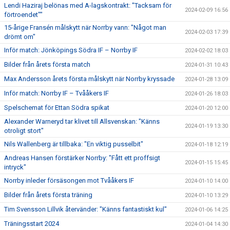
Lendi Haziraj belönas med A-lagskontrakt: "Tacksam för
2024-02-09 16:56
förtroendet""
15-årige Fransén målskytt när Norrby vann: "Något man
2024-02-03 17:39
drömt om"
Inför match: Jönköpings Södra IF – Norrby IF
2024-02-02 18:03
Bilder från årets första match
2024-01-31 10:43
Max Andersson årets första målskytt när Norrby kryssade
2024-01-28 13:09
Inför match: Norrby IF – Tvååkers IF
2024-01-26 18:03
Spelschemat för Ettan Södra spikat
2024-01-20 12:00
Alexander Warneryd tar klivet till Allsvenskan: "Känns
2024-01-19 13:30
otroligt stort"
Nils Wallenberg är tillbaka: "En viktig pusselbit"
2024-01-18 12:19
Andreas Hansen förstärker Norrby: "Fått ett proffsigt
2024-01-15 15:45
intryck"
Norrby inleder försäsongen mot Tvååkers IF
2024-01-10 14:00
Bilder från årets första träning
2024-01-10 13:29
Tim Svensson Lillvik återvänder: "Känns fantastiskt kul"
2024-01-06 14:25
Träningsstart 2024
2024-01-04 14:30