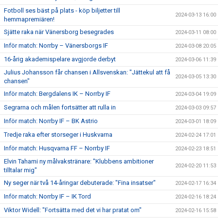
Fotboll ses bäst på plats - köp biljetter till
2024-03-13 16:00
hemmapremiären!
Sjätte raka när Vänersborg besegrades
2024-03-11 08:00
Inför match: Norrby – Vänersborgs IF
2024-03-08 20:05
16-årig akademispelare avgjorde derbyt
2024-03-06 11:39
Julius Johansson får chansen i Allsvenskan: "Jättekul att få
2024-03-05 13:30
chansen"
Inför match: Bergdalens IK – Norrby IF
2024-03-04 19:09
Segrarna och målen fortsätter att rulla in
2024-03-03 09:57
Inför match: Norrby IF – BK Astrio
2024-03-01 18:09
Tredje raka efter storseger i Huskvarna
2024-02-24 17:01
Inför match: Husqvarna FF – Norrby IF
2024-02-23 18:51
Elvin Tahami ny målvakstränare: "Klubbens ambitioner
2024-02-20 11:53
tilltalar mig"
Ny seger när två 14-åringar debuterade: "Fina insatser"
2024-02-17 16:34
Inför match: Norrby IF – IK Tord
2024-02-16 18:24
Viktor Widell: "Fortsätta med det vi har pratat om"
2024-02-16 15:58