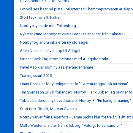
David Bendrik klar för Norrby
Fotboll ses bäst på plats - biljetterna till hemmapremiären är släpp
Stort tack för allt, Falken
Norrby kryssade mot Falkenberg
Nyheter kring lagbygget 2025: Leon Isa ansluter från Kalmar FF
Norrby tog andra raka efter ny storseger
Albin Neziri tar klivet upp till A-laget
Musse Bäck Engström belönas med A-lagskontrakt
Pavel Aso klar som ny assisterande tränare
Träningsstart 2025
Linus Dahl klar för ytterligare ett år "Extremt taggad på att vinna"
Tim Svensson Lillvik förlänger: "Norrby IF är klubben jag brinner fö
Tobias Linderoth ny huvudtränare i Norrby IF: "En härlig utmaning"
Stort tack för allt, Marcus Översjö
Norrby värvar från Degerfors - Jamie Bichis klar för tre år: "Fått ett 
Malte Wester ansluter från Elfsborg: "Väldigt förväntansfull"