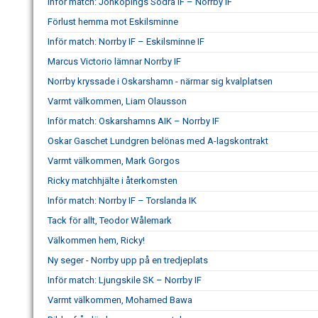
Inför match: Jönköpings Södra IF – Norrby IF
Förlust hemma mot Eskilsminne
Inför match: Norrby IF – Eskilsminne IF
Marcus Victorio lämnar Norrby IF
Norrby kryssade i Oskarshamn - närmar sig kvalplatsen
Varmt välkommen, Liam Olausson
Inför match: Oskarshamns AIK – Norrby IF
Oskar Gaschet Lundgren belönas med A-lagskontrakt
Varmt välkommen, Mark Gorgos
Ricky matchhjälte i återkomsten
Inför match: Norrby IF – Torslanda IK
Tack för allt, Teodor Wålemark
Välkommen hem, Ricky!
Ny seger - Norrby upp på en tredjeplats
Inför match: Ljungskile SK – Norrby IF
Varmt välkommen, Mohamed Bawa