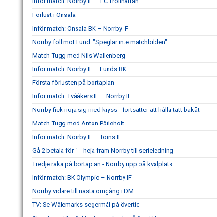
Inför match: Norrby IF — FC Trollhättan
Förlust i Onsala
Inför match: Onsala BK – Norrby IF
Norrby föll mot Lund: "Speglar inte matchbilden"
Match-Tugg med Nils Wallenberg
Inför match: Norrby IF – Lunds BK
Första förlusten på bortaplan
Inför match: Tvååkers IF – Norrby IF
Norrby fick nöja sig med kryss - fortsätter att hålla tätt bakåt
Match-Tugg med Anton Pärleholt
Inför match: Norrby IF – Torns IF
Gå 2 betala för 1 - heja fram Norrby till serieledning
Tredje raka på bortaplan - Norrby upp på kvalplats
Inför match: BK Olympic – Norrby IF
Norrby vidare till nästa omgång i DM
TV: Se Wålemarks segermål på övertid