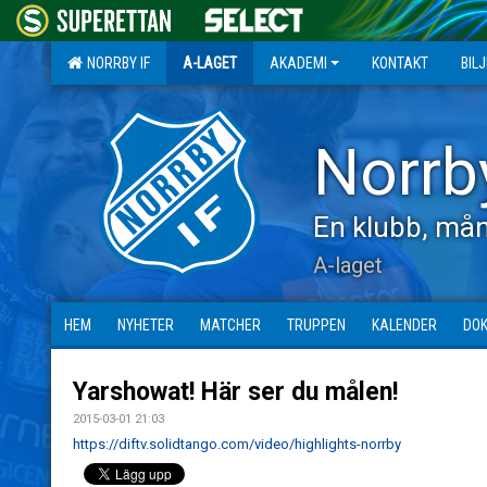
NORRBY IF
A-LAGET
AKADEMI
KONTAKT
BIL
Norrb
En klubb, mån
A-laget
HEM
NYHETER
MATCHER
TRUPPEN
KALENDER
DO
Yarshowat! Här ser du målen!
2015-03-01 21:03
https://diftv.solidtango.com/video/highlights-norrby