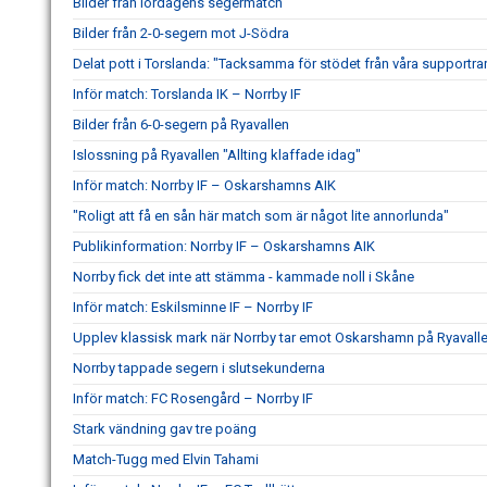
Bilder från lördagens segermatch
Bilder från 2-0-segern mot J-Södra
Delat pott i Torslanda: "Tacksamma för stödet från våra supportra
Inför match: Torslanda IK – Norrby IF
Bilder från 6-0-segern på Ryavallen
Islossning på Ryavallen "Allting klaffade idag"
Inför match: Norrby IF – Oskarshamns AIK
"Roligt att få en sån här match som är något lite annorlunda"
Publikinformation: Norrby IF – Oskarshamns AIK
Norrby fick det inte att stämma - kammade noll i Skåne
Inför match: Eskilsminne IF – Norrby IF
Upplev klassisk mark när Norrby tar emot Oskarshamn på Ryavall
Norrby tappade segern i slutsekunderna
Inför match: FC Rosengård – Norrby IF
Stark vändning gav tre poäng
Match-Tugg med Elvin Tahami