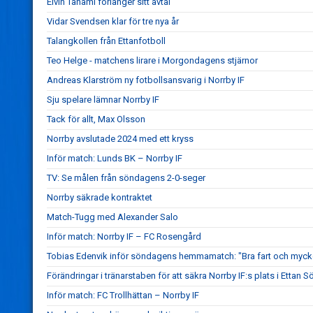
Elvin Tahami förlänger sitt avtal
Vidar Svendsen klar för tre nya år
Talangkollen från Ettanfotboll
Teo Helge - matchens lirare i Morgondagens stjärnor
Andreas Klarström ny fotbollsansvarig i Norrby IF
Sju spelare lämnar Norrby IF
Tack för allt, Max Olsson
Norrby avslutade 2024 med ett kryss
Inför match: Lunds BK – Norrby IF
TV: Se målen från söndagens 2-0-seger
Norrby säkrade kontraktet
Match-Tugg med Alexander Salo
Inför match: Norrby IF – FC Rosengård
Tobias Edenvik inför söndagens hemmamatch: "Bra fart och mycke
Förändringar i tränarstaben för att säkra Norrby IF:s plats i Ettan S
Inför match: FC Trollhättan – Norrby IF