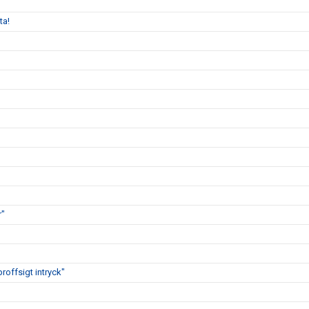
ta!
r"
proffsigt intryck"