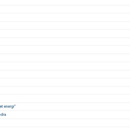
t energi"
ödra