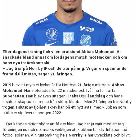
DOKUMENT
BILDARKIV
BILDER 2025
TABELL ETTAN SÖDRA 2025
Efter dagens träning fick vi en pratstund Abbas Mohamad. Vi
snackade bland annat om lördagens match mot Häcken och om
hans nya treårskontrakt.
– Jag tror på Norrby IF och de tror på mig. Vi går en spännande
framtid till mötes, säger 21-åringen.
2019
blev ett mycket lyckat år för Norrbys
21-årige
mittback
Abbas
Mohamad
. Han noterades för 22 matcher och två fina fullträffar i
Superettan
. Han blev även uttagen i
Iraks U23-landslag
och hans
insatser skapade intresse från större klubbar. Men 21-åringen blir Norrby
trogen. I slutet av fjolåret skrev han på ett nytt avtal med klubben som
sträcker sig över säsongen
2022
.
– Det kändes riktigt skönt att få det klart. Jag har ju varit med ett tag i
föreningen nu och det märks verkligen att klubben tar kliv. Inte bara på
fotbollsplanen. Allt runtomkring hela
Norrby IF
har utvecklats och blivit