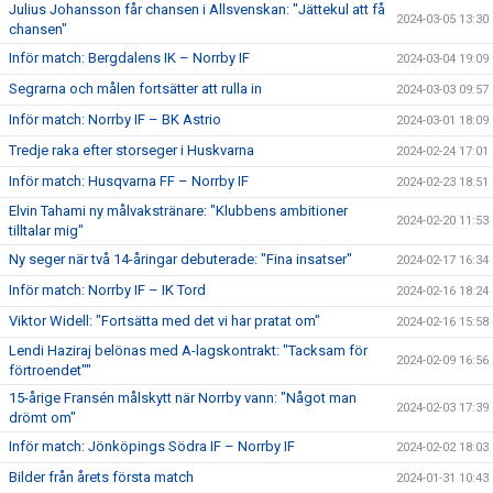
Julius Johansson får chansen i Allsvenskan: "Jättekul att få
2024-03-05 13:30
chansen"
Inför match: Bergdalens IK – Norrby IF
2024-03-04 19:09
Segrarna och målen fortsätter att rulla in
2024-03-03 09:57
Inför match: Norrby IF – BK Astrio
2024-03-01 18:09
Tredje raka efter storseger i Huskvarna
2024-02-24 17:01
Inför match: Husqvarna FF – Norrby IF
2024-02-23 18:51
Elvin Tahami ny målvakstränare: "Klubbens ambitioner
2024-02-20 11:53
tilltalar mig"
Ny seger när två 14-åringar debuterade: "Fina insatser"
2024-02-17 16:34
Inför match: Norrby IF – IK Tord
2024-02-16 18:24
Viktor Widell: "Fortsätta med det vi har pratat om"
2024-02-16 15:58
Lendi Haziraj belönas med A-lagskontrakt: "Tacksam för
2024-02-09 16:56
förtroendet""
15-årige Fransén målskytt när Norrby vann: "Något man
2024-02-03 17:39
drömt om"
Inför match: Jönköpings Södra IF – Norrby IF
2024-02-02 18:03
Bilder från årets första match
2024-01-31 10:43