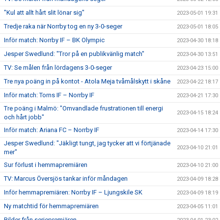
"Kul att allt hårt slit lönar sig"
2023-05-01 19:31
Tredje raka när Norrby tog en ny 3-0-seger
2023-05-01 18:05
Inför match: Norrby IF – BK Olympic
2023-04-30 18:18
Jesper Swedlund: "Tror på en publikvänlig match"
2023-04-30 13:51
TV: Se målen från lördagens 3-0-seger
2023-04-23 15:00
Tre nya poäng in på kontot - Atola Meja tvåmålskytt i skåne
2023-04-22 18:17
Inför match: Torns IF – Norrby IF
2023-04-21 17:30
Tre poäng i Malmö: "Omvandlade frustrationen till energi
2023-04-15 18:24
och hårt jobb"
Inför match: Ariana FC – Norrby IF
2023-04-14 17:30
Jesper Swedlund: "Jäkligt tungt, jag tycker att vi förtjänade
2023-04-10 21:01
mer"
Sur förlust i hemmapremiären
2023-04-10 21:00
TV: Marcus Översjös tankar inför måndagen
2023-04-09 18:28
Inför hemmapremiären: Norrby IF – Ljungskile SK
2023-04-09 18:19
Ny matchtid för hemmapremiären
2023-04-05 11:01
Bilder från seriepremiären