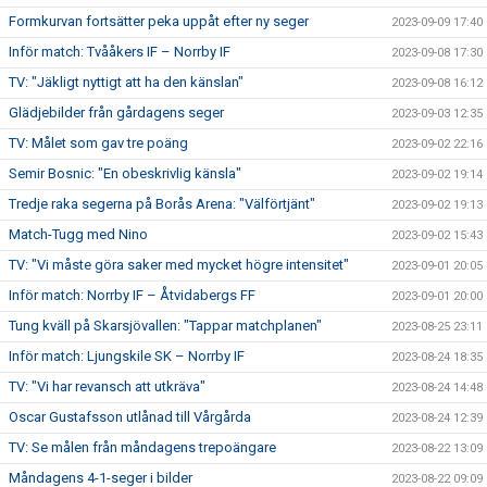
Formkurvan fortsätter peka uppåt efter ny seger
2023-09-09 17:40
Inför match: Tvååkers IF – Norrby IF
2023-09-08 17:30
TV: "Jäkligt nyttigt att ha den känslan"
2023-09-08 16:12
Glädjebilder från gårdagens seger
2023-09-03 12:35
TV: Målet som gav tre poäng
2023-09-02 22:16
Semir Bosnic: "En obeskrivlig känsla"
2023-09-02 19:14
Tredje raka segerna på Borås Arena: "Välförtjänt"
2023-09-02 19:13
Match-Tugg med Nino
2023-09-02 15:43
TV: "Vi måste göra saker med mycket högre intensitet"
2023-09-01 20:05
Inför match: Norrby IF – Åtvidabergs FF
2023-09-01 20:00
Tung kväll på Skarsjövallen: "Tappar matchplanen"
2023-08-25 23:11
Inför match: Ljungskile SK – Norrby IF
2023-08-24 18:35
TV: "Vi har revansch att utkräva"
2023-08-24 14:48
Oscar Gustafsson utlånad till Vårgårda
2023-08-24 12:39
TV: Se målen från måndagens trepoängare
2023-08-22 13:09
Måndagens 4-1-seger i bilder
2023-08-22 09:09