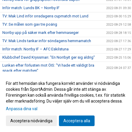
Inför match: Lunds BK – Norrby IF
2022-08-31 09:30
TV: Mak Lind inför onsdagens cupmatch mot Lund
2022-08-30 15:29
TV: Se målen som gav tre poäng
2022-08-29 12:58
Norrby upp på säker mark efter hemmaseger
2022-08-28 18:15
TV: Mak Linds tankar inför söndagens hemmamatch
2022-08-27 17:36
Inför match: Norrby IF – AFC Eskilstuna
2022-08-27 17:29
Klubbchef David Kryssman: "En Norrbyit ger sig aldrig"
2022-08-25 15:06
Lunkan efter förlusten mot ÖIS: "Vi hade ett väldigt bra
2022-08-24 07:37
snack efter matchen"
TV: Översjös tankar inför tisdagens bortamatch
2022-08-22 20:20
För att hemsidan ska fungera korrekt använder vi nödvändiga
Inför match: Örgryte IS – Norrby IF
2022-08-22 19:37
cookies från SportAdmin. Dessa går inte att stänga av.
Nära Norrby S02E06: "Deadline Day"
Föreningen kan också använda frivilliga cookies, t.ex. för statistik
2022-08-20 16:29
eller marknadsföring. Du väljer själv om du vill acceptera dessa.
Datum och tider för omgång 25-30
2022-08-17 13:01
Anpassa dina val
Sen kvittering av Wede gav en poäng på Bravida Arena
2022-08-14 16:39
TV: Mak Linds tankar inför bortamötet med Utsikten.
2022-08-14 10:05
Acceptera nödvändiga
Acceptera alla
Varmt välkommen till Norrby IF, André Reinholdsson
2022-08-11 17:00