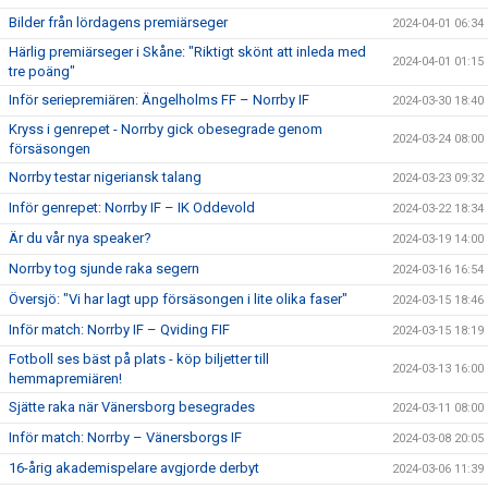
Bilder från lördagens premiärseger
2024-04-01 06:34
Härlig premiärseger i Skåne: "Riktigt skönt att inleda med
2024-04-01 01:15
tre poäng"
Inför seriepremiären: Ängelholms FF – Norrby IF
2024-03-30 18:40
Kryss i genrepet - Norrby gick obesegrade genom
2024-03-24 08:00
försäsongen
Norrby testar nigeriansk talang
2024-03-23 09:32
Inför genrepet: Norrby IF – IK Oddevold
2024-03-22 18:34
Är du vår nya speaker?
2024-03-19 14:00
Norrby tog sjunde raka segern
2024-03-16 16:54
Översjö: "Vi har lagt upp försäsongen i lite olika faser"
2024-03-15 18:46
Inför match: Norrby IF – Qviding FIF
2024-03-15 18:19
Fotboll ses bäst på plats - köp biljetter till
2024-03-13 16:00
hemmapremiären!
Sjätte raka när Vänersborg besegrades
2024-03-11 08:00
Inför match: Norrby – Vänersborgs IF
2024-03-08 20:05
16-årig akademispelare avgjorde derbyt
2024-03-06 11:39