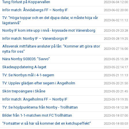
Tung förlust på Kopparvallen
2023-06-04 12:00
Inför match: Åtvidabergs FF – Norrby IF
2023-06-02 20:00
TV: "Höga toppar och en del djupa dalar, vi måste höja vår
2023-06-02 11:12
lägstanivå"
Norrby IF kom inte upp i nivå - kryssade mot Vänersborg
2023-05-29 23:28
Inför match: Norrby IF – Vänersborgs IF
2023-05-28 19:25
Allsvensk mittfältare ansluter på lån: "Kommer att göra stor
2023-05-27 16:00
nytta för oss"
Nära Norrby S03E05: "Savvo"
2023-05-25 15:28
Skadeuppdatering A-laget
2023-05-22 14:17
TV: Se Norrbys mål i 4-1-segern
2023-05-21 11:13
TV: Upplev glädjen efter segern i Ängelholm
2023-05-20 21:50
Skön trepoängare i Skåne
2023-05-20 21:45
Inför match: Ängelholms FF – Norrby IF
2023-05-19 19:35
TV: Se höjdpunkterna från Norrby - Trollhättan
2023-05-18 12:38
Bilder från 1-1-matchen mot FC Trollhättan
2023-05-18 07:00
"Fortsätter vi så här så kommer det en ketchupeffekt"
2023-05-18 00:03