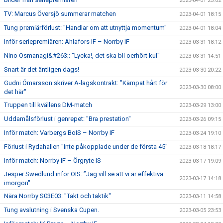
2023-04-01 23:02
TV: Marcus Översjö summerar matchen
2023-04-01 18:15
Tung premiärförlust: "Handlar om att utnyttja momentum"
2023-04-01 18:04
Inför seriepremiären: Ahlafors IF – Norrby IF
2023-03-31 18:12
Nino Osmanagi&#263;: "Lycka!, det ska bli oerhört kul"
2023-03-31 14:51
Snart är det äntligen dags!
2023-03-30 20:22
Gudni Ómarsson skriver A-lagskontrakt: "Kämpat hårt för
2023-03-30 08:00
det här"
Truppen till kvällens DM-match
2023-03-29 13:00
Uddamålsförlust i genrepet: "Bra prestation"
2023-03-26 09:15
Inför match: Varbergs BoIS – Norrby IF
2023-03-24 19:10
Förlust i Rydahallen "Inte påkopplade under de första 45"
2023-03-18 18:17
Inför match: Norrby IF – Örgryte IS
2023-03-17 19:09
Jesper Swedlund inför ÖIS: ”Jag vill se att vi är effektiva
2023-03-17 14:18
imorgon"
Nära Norrby S03E03: "Takt och taktik"
2023-03-11 14:58
Tung avslutning i Svenska Cupen.
2023-03-05 23:53