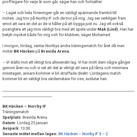
proffsigare för varje år som går, säger han och fortsätter:
– Laget och hela föreningen går en väldigt spännande framtid till
mötes. Jag tror på Norrby IF och de tror på mig. Jag ser verkligen fram
emot att vara en del av de vi håller på att bygga just nu. Jag vill också
poängtera att jag trivs väldigt bra med att spela under
Mak (Lind)
. Han har
betytt mycket både för mig och för klubben, säger Mohamad.
I morgon, lördag, väntar Norrbys andra träningsmatch för året då man
möter
BK Häcken
på
Bravida Arena
.
– Vi ställs mot ett riktigt bra allsvenskt lag. Vi har mött dem några gånger
genom åren nu och vi vet att det är viktigt att vara på tårna och minimera
misstagen, annars kommer vi bli straffade direkt. Lördagens match
kommer bli en väldigt bra värdemätare för oss, avslutar han.
________________________________________________________________________
___________________________
BK Häcken – Norrby IF
Träningsmatch
Spelplats:
Bravida Arena.
Datum:
Lördag 25 januari.
Avspark:
13.00.
Senaste mötet mellan lagen:
BK Häcken – Norrby IF 3 – 2