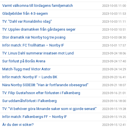
Varmt välkomna till lördagens familjematch
2023-10-05 11:00
Glädjebilder från 4-3-segern
2023-10-03 11:53
TV: "Dahl var Ronaldinho idag"
2023-10-03 11:11
TV: Upplev dramatiken från gårdagens seger
2023-10-03 10:51
Stor dramatik när Norrby tog tre poäng
2023-10-03 08:30
Inför match: FC Trollhättan – Norrby IF
2023-10-01 17:57
TV: Linus Dahl summerar insatsen mot Lund
2023-09-24 18:06
Sur förlust på Borås Arena
2023-09-24 17:40
Match-Tugg med Victor Astor
2023-09-24 14:29
Inför match: Norrby IF – Lunds BK
2023-09-23 16:41
Nära Norrby S03E08: "Han är fortfarande obesegrad"
2023-09-21 18:07
TV: Filip Gustafsson efter förlusten i Falkenberg
2023-09-16 21:01
Sur uddamålsförlust i Falkenberg
2023-09-16 18:00
TV: ”Vi behöver göra liknande saker som vi gjorde senast”
2023-09-15 19:28
Inför match: Falkenbergs FF – Norrby IF
2023-09-15 19:25
Är du den vi söker?
2023-09-15 12:41