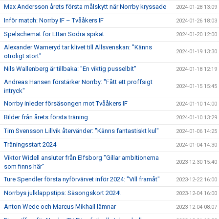
Max Andersson årets första målskytt när Norrby kryssade
2024-01-28 13:09
Inför match: Norrby IF – Tvååkers IF
2024-01-26 18:03
Spelschemat för Ettan Södra spikat
2024-01-20 12:00
Alexander Warneryd tar klivet till Allsvenskan: "Känns
2024-01-19 13:30
otroligt stort"
Nils Wallenberg är tillbaka: "En viktig pusselbit"
2024-01-18 12:19
Andreas Hansen förstärker Norrby: "Fått ett proffsigt
2024-01-15 15:45
intryck"
Norrby inleder försäsongen mot Tvååkers IF
2024-01-10 14:00
Bilder från årets första träning
2024-01-10 13:29
Tim Svensson Lillvik återvänder: "Känns fantastiskt kul"
2024-01-06 14:25
Träningsstart 2024
2024-01-04 14:30
Viktor Widell ansluter från Elfsborg "Gillar ambitionerna
2023-12-30 15:40
som finns här"
Ture Spendler första nyförvärvet inför 2024: "Vill framåt"
2023-12-22 16:00
Norrbys julklappstips: Säsongskort 2024!
2023-12-04 16:00
Anton Wede och Marcus Mikhail lämnar
2023-12-04 08:07