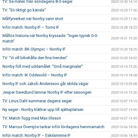
TV: Se målen från söndagens 8-3-seger
2023-10-30 14:14
TV: "En riktigt go känsla"
2023-10-29 17:56
Målfyrverkeri när Norrby vann stort
2023-10-29 17:26
Inför match: Norrby IF – Torns IF
2023-10-28 18:23
Mållös historia när Norrby kryssade: "Ingen typisk 0-0-
2023-10-21 19:20
match"
Inför match: BK Olympic – Norrby IF
2023-10-20 18:25
TV: "Vi vill bibehålla den fina trenden"
2023-10-20 18:02
Norrby föll med uddamålet: "Små marginaler"
2023-10-14 15:26
Inför match: IK Oddevold – Norrby IF
2023-10-13 18:58
Norrby IF och Jakob Andersson går skilda vägar
2023-10-13 09:08
Jesper Swedlund lämnar Norrby IF efter säsongen
2023-10-10 15:26
TV: Linus Dahl summerar dagens seger
2023-10-07 19:14
Ny seger - Norrby klättrar upp till sjätteplatsen
2023-10-07 19:00
TV: Match-Tugg med Max Olsson
2023-10-07 14:49
TV: Marcus Översjös tankar inför lördagens hemmamatch
2023-10-06 18:56
Inför match: Norrby IF – Eskilsminne IF
2023-10-06 18:49