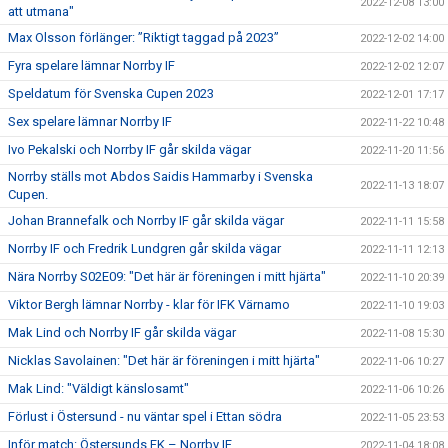
2022-12-08 13:00
att utmana"
Max Olsson förlänger: ”Riktigt taggad på 2023”
2022-12-02 14:00
Fyra spelare lämnar Norrby IF
2022-12-02 12:07
Speldatum för Svenska Cupen 2023
2022-12-01 17:17
Sex spelare lämnar Norrby IF
2022-11-22 10:48
Ivo Pekalski och Norrby IF går skilda vägar
2022-11-20 11:56
Norrby ställs mot Abdos Saidis Hammarby i Svenska
2022-11-13 18:07
Cupen.
Johan Brannefalk och Norrby IF går skilda vägar
2022-11-11 15:58
Norrby IF och Fredrik Lundgren går skilda vägar
2022-11-11 12:13
Nära Norrby S02E09: "Det här är föreningen i mitt hjärta"
2022-11-10 20:39
Viktor Bergh lämnar Norrby - klar för IFK Värnamo
2022-11-10 19:03
Mak Lind och Norrby IF går skilda vägar
2022-11-08 15:30
Nicklas Savolainen: "Det här är föreningen i mitt hjärta"
2022-11-06 10:27
Mak Lind: "Väldigt känslosamt"
2022-11-06 10:26
Förlust i Östersund - nu väntar spel i Ettan södra
2022-11-05 23:53
Inför match: Östersunds FK – Norrby IF
2022-11-04 18:08