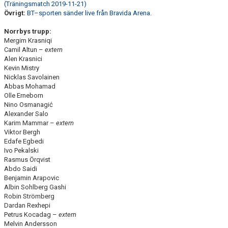
(Träningsmatch 2019-11-21)
Övrigt:
BT–sporten sänder live från Bravida Arena.
Norrbys trupp:
Mergim Krasniqi
Camil Altun –
extern
Alen Krasnici
Kevin Mistry
Nicklas Savolainen
Abbas Mohamad
Olle Erneborn
Nino Osmanagić
Alexander Salo
Karim Mammar –
extern
Viktor Bergh
Edafe Egbedi
Ivo Pekalski
Rasmus Örqvist
Abdo Saidi
Benjamin Arapovic
Albin Sohlberg Gashi
Robin Strömberg
Dardan Rexhepi
Petrus Kocadag –
extern
Melvin Andersson