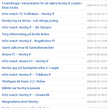
Förändringar i tränarstaben för att säkra Norrby IF:s plats i
2024-10-27 16:32
Ettan Södra
Inför match: FC Trollhättan – Norrby IF
2024-10-25 19:17
Norrby tog tre sköna - och viktiga poäng
2024-10-21 13:12
Inför match: Norrby IF – BK Olympic
2024-10-19 17:00
Tung eftermiddag på Borås Arena
2024-10-14 10:13
Inför match: Norrby IF - Ängelholms FF
2024-10-13 10:49
Varmt välkomna till Samhällsmatchen
2024-10-08 13:34
Ariana FC – Norrby IF
2024-10-06 20:00
Inför match: Ariana FC – Norrby IF
2024-10-05 18:07
Norrby upp på fjärdeplats efter 2-1-seger
2024-10-01 09:00
Inför match: Norrby IF – Tvååkers IF
2024-09-29 18:53
Ytterligare ett kryss: 2-2 i Skåne
2024-09-23 12:20
Målrikt när Norrby kryssade
2024-09-16 10:00
Inför match: Norrby IF – Onsala BK
2024-09-14 18:57
Marginalerna emot Norrby
2024-09-10 12:50