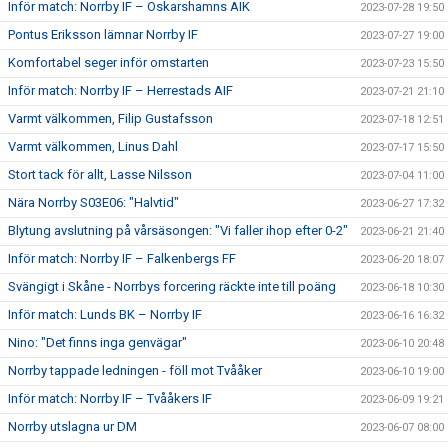
Inför match: Norrby IF – Oskarshamns AIK
2023-07-28 19:50
Pontus Eriksson lämnar Norrby IF
2023-07-27 19:00
Komfortabel seger inför omstarten
2023-07-23 15:50
Inför match: Norrby IF – Herrestads AIF
2023-07-21 21:10
Varmt välkommen, Filip Gustafsson
2023-07-18 12:51
Varmt välkommen, Linus Dahl
2023-07-17 15:50
Stort tack för allt, Lasse Nilsson
2023-07-04 11:00
Nära Norrby S03E06: "Halvtid"
2023-06-27 17:32
Blytung avslutning på vårsäsongen: "Vi faller ihop efter 0-2"
2023-06-21 21:40
Inför match: Norrby IF – Falkenbergs FF
2023-06-20 18:07
Svängigt i Skåne - Norrbys forcering räckte inte till poäng
2023-06-18 10:30
Inför match: Lunds BK – Norrby IF
2023-06-16 16:32
Nino: "Det finns inga genvägar"
2023-06-10 20:48
Norrby tappade ledningen - föll mot Tvååker
2023-06-10 19:00
Inför match: Norrby IF – Tvååkers IF
2023-06-09 19:21
Norrby utslagna ur DM
2023-06-07 08:00