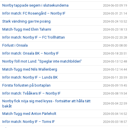
Norrby tappade segern i slutsekunderna
2024-06-03 09:19
Inför match: FC Rosengård – Norrby IF
2024-05-31 21:14
Stark vändning gav tre poäng
2024-05-24 10:52
Match-Tugg med Elvin Tahami
2024-05-23 18:13
Inför match: Norrby IF — FC Trollhättan
2024-05-22 20:28
Förlust i Onsala
2024-05-20 08:00
Inför match: Onsala BK – Norrby IF
2024-05-18 20:51
Norrby föll mot Lund: "Speglar inte matchbilden"
2024-05-13 12:48
Match-Tugg med Nils Wallenberg
2024-05-12 14:44
Inför match: Norrby IF – Lunds BK
2024-05-11 20:59
Första förlusten på bortaplan
2024-05-09 19:45
Inför match: Tvååkers IF – Norrby IF
2024-05-08 19:54
Norrby fick nöja sig med kryss - fortsätter att hålla tätt
2024-05-04 22:59
bakåt
Match-Tugg med Anton Pärleholt
2024-05-04 14:52
Inför match: Norrby IF – Torns IF
2024-05-03 18:57