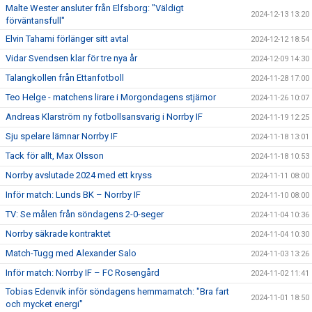
Malte Wester ansluter från Elfsborg: "Väldigt
2024-12-13 13:20
förväntansfull"
Elvin Tahami förlänger sitt avtal
2024-12-12 18:54
Vidar Svendsen klar för tre nya år
2024-12-09 14:30
Talangkollen från Ettanfotboll
2024-11-28 17:00
Teo Helge - matchens lirare i Morgondagens stjärnor
2024-11-26 10:07
Andreas Klarström ny fotbollsansvarig i Norrby IF
2024-11-19 12:25
Sju spelare lämnar Norrby IF
2024-11-18 13:01
Tack för allt, Max Olsson
2024-11-18 10:53
Norrby avslutade 2024 med ett kryss
2024-11-11 08:00
Inför match: Lunds BK – Norrby IF
2024-11-10 08:00
TV: Se målen från söndagens 2-0-seger
2024-11-04 10:36
Norrby säkrade kontraktet
2024-11-04 10:30
Match-Tugg med Alexander Salo
2024-11-03 13:26
Inför match: Norrby IF – FC Rosengård
2024-11-02 11:41
Tobias Edenvik inför söndagens hemmamatch: "Bra fart
2024-11-01 18:50
och mycket energi"