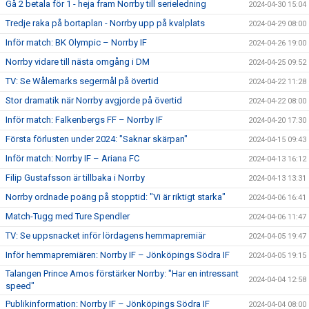
Gå 2 betala för 1 - heja fram Norrby till serieledning
2024-04-30 15:04
Tredje raka på bortaplan - Norrby upp på kvalplats
2024-04-29 08:00
Inför match: BK Olympic – Norrby IF
2024-04-26 19:00
Norrby vidare till nästa omgång i DM
2024-04-25 09:52
TV: Se Wålemarks segermål på övertid
2024-04-22 11:28
Stor dramatik när Norrby avgjorde på övertid
2024-04-22 08:00
Inför match: Falkenbergs FF – Norrby IF
2024-04-20 17:30
Första förlusten under 2024: "Saknar skärpan"
2024-04-15 09:43
Inför match: Norrby IF – Ariana FC
2024-04-13 16:12
Filip Gustafsson är tillbaka i Norrby
2024-04-13 13:31
Norrby ordnade poäng på stopptid: "Vi är riktigt starka"
2024-04-06 16:41
Match-Tugg med Ture Spendler
2024-04-06 11:47
TV: Se uppsnacket inför lördagens hemmapremiär
2024-04-05 19:47
Inför hemmapremiären: Norrby IF – Jönköpings Södra IF
2024-04-05 19:15
Talangen Prince Amos förstärker Norrby: "Har en intressant
2024-04-04 12:58
speed"
Publikinformation: Norrby IF – Jönköpings Södra IF
2024-04-04 08:00