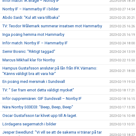
Inför match: IK Brage – Norrby IF
2023-03-04 18:39
Norrby IF – Hammarby IF i bilder
2023-02-27 14:54
Abdo Saidi: "Kul att vara tillbaka"
2023-02-25 20:21
TV: Teodor Wålemark summerar insatsen mot Hammarby
2023-02-25 16:26
Inga poäng hemma mot Hammarby
2023-02-25 16:19
Inför match: Norrby IF – Hammarby IF
2023-02-24 18:00
Semir Bosnic: "Riktigt taggad"
2023-02-24 13:59
Marcus Mikhail klar för Norrby
2023-02-22 15:50
Hampus Gustafsson ansluter på lån från IFK Värnamo:
2023-02-21 18:00
"Känns väldigt bra att vara här"
En poäng med mersmak i Sundsvall
2023-02-19 19:53
TV: " Ser fram emot detta väldigt mycket"
2023-02-18 17:21
Inför cuppremiären: GIF Sundsvall – Norrby IF
2023-02-18 16:15
Nära Norrby S03E03: "Beep, Beep, Beep"
2023-02-17 13:35
Oscar Gustafsson tar klivet upp till A-laget.
2023-02-16 10:48
Lördagens segermatch i bilder
2023-02-13 10:51
Jesper Swedlund: ”Vi vill se att de sakerna vi tränar på tar
2023-02-10 18:27