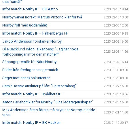
oss framåt”
Inför match: Norrby IF – BK Astrio
2023-02-10 18:14
Norrby värvar norskt: Marcus Victorio klar för två
2023-02-10 13:50
Norrby föll med uddamålet
2023-02-05 12:00
Inför match: Norrby IF – Falkenbergs FF
2023-02-03 19:25
Jakob Andersson förstärker Norrby
2023-02-03 16:00
Olle Backlund inför Falkenberg: "Jag har höga
2023-02-03 11:26
förhoppningar inför den matchen"
Säsongspremiär för Nära Norrby!
2023-02-02 16:14
Bilder från fredagens segermatch
2023-01-30 09:00
Seger mot seriekonkurrenten
2023-01-28 08:00
Semir Bosnic ansluter på lån: "En stor talang"
2023-01-27 16:30
Inför match: Norrby IF – Tvååkers IF
2023-01-26 19:36
Anton Pärleholt klar för Norrby: "Fina ledaregenskaper"
2023-01-23 15:30
Max Andersson årets första målskytt när Norrby inledde
2023-01-21 11:50
2023
Inför match: Norrby IF – BK Häcken
2023-01-19 20:17