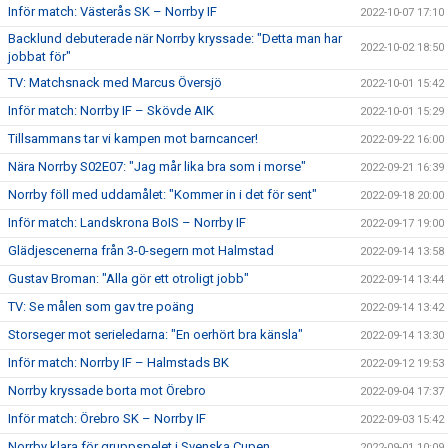
Inför match: Västerås SK – Norrby IF
2022-10-07 17:10
Backlund debuterade när Norrby kryssade: "Detta man har
2022-10-02 18:50
jobbat för"
TV: Matchsnack med Marcus Översjö
2022-10-01 15:42
Inför match: Norrby IF – Skövde AIK
2022-10-01 15:29
Tillsammans tar vi kampen mot barncancer!
2022-09-22 16:00
Nära Norrby S02E07: "Jag mår lika bra som i morse"
2022-09-21 16:39
Norrby föll med uddamålet: "Kommer in i det för sent"
2022-09-18 20:00
Inför match: Landskrona BoIS – Norrby IF
2022-09-17 19:00
Glädjescenerna från 3-0-segern mot Halmstad
2022-09-14 13:58
Gustav Broman: "Alla gör ett otroligt jobb"
2022-09-14 13:44
TV: Se målen som gav tre poäng
2022-09-14 13:42
Storseger mot serieledarna: "En oerhört bra känsla"
2022-09-14 13:30
Inför match: Norrby IF – Halmstads BK
2022-09-12 19:53
Norrby kryssade borta mot Örebro
2022-09-04 17:37
Inför match: Örebro SK – Norrby IF
2022-09-03 15:42
Norrby klara för gruppspelet i Svenska Cupen
2022-09-01 10:09