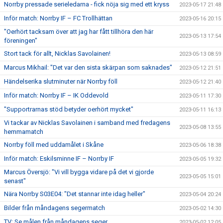
Norrby pressade serieledarna - fick nöja sig med ett kryss
2023-05-17 21:48
Inför match: Norrby IF – FC Trollhättan
2023-05-16 20:15
"Oerhört tacksam över att jag har fått tillhöra den här
2023-05-13 17:54
föreningen"
Stort tack för allt, Nicklas Savolainen!
2023-05-13 08:59
Marcus Mikhail: "Det var den sista skärpan som saknades"
2023-05-12 21:51
Händelserika slutminuter när Norrby föll
2023-05-12 21:40
Inför match: Norrby IF – IK Oddevold
2023-05-11 17:30
"Supportrarnas stöd betyder oerhört mycket"
2023-05-11 16:13
Vi tackar av Nicklas Savolainen i samband med fredagens
2023-05-08 13:55
hemmamatch
Norrby föll med uddamålet i Skåne
2023-05-06 18:38
Inför match: Eskilsminne IF – Norrby IF
2023-05-05 19:32
Marcus Översjö: "Vi vill bygga vidare på det vi gjorde
2023-05-05 15:01
senast"
Nära Norrby S03E04: "Det stannar inte idag heller"
2023-05-04 20:24
Bilder från måndagens segermatch
2023-05-02 14:30
TV: Se målen från måndagens seger
2023-05-02 12:05