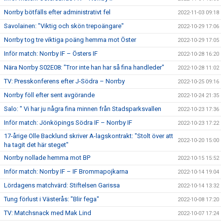
Norrby bötfälls efter administrativt fel
2022-11-03 09:18
Savolainen: "Viktig och skön trepoängare"
2022-10-29 17:06
Norrby tog tre viktiga poäng hemma mot Öster
2022-10-29 17:05
Inför match: Norrby IF – Östers IF
2022-10-28 16:20
Nära Norrby S02E08: "Tror inte han har så fina handleder"
2022-10-28 11:02
TV: Presskonferens efter J-Södra – Norrby
2022-10-25 09:16
Norrby föll efter sent avgörande
2022-10-24 21:35
Salo: " Vi har ju några fina minnen från Stadsparksvallen
2022-10-23 17:36
Inför match: Jönköpings Södra IF – Norrby IF
2022-10-23 17:22
17-årige Olle Backlund skriver A-lagskontrakt: "Stolt över att
2022-10-20 15:00
ha tagit det här steget"
Norrby nollade hemma mot BP
2022-10-15 15:52
Inför match: Norrby IF – IF Brommapojkarna
2022-10-14 19:04
Lördagens matchvärd: Stiftelsen Garissa
2022-10-14 13:32
Tung förlust i Västerås: "Blir fega"
2022-10-08 17:20
TV: Matchsnack med Mak Lind
2022-10-07 17:24