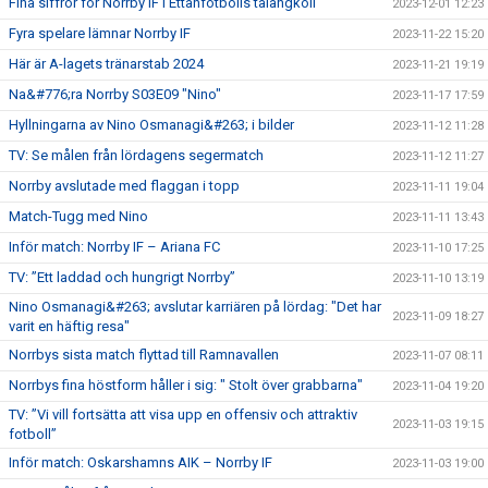
Fina siffror för Norrby IF i Ettanfotbolls talangkoll
2023-12-01 12:23
Fyra spelare lämnar Norrby IF
2023-11-22 15:20
Här är A-lagets tränarstab 2024
2023-11-21 19:19
Na&#776;ra Norrby S03E09 "Nino"
2023-11-17 17:59
Hyllningarna av Nino Osmanagi&#263; i bilder
2023-11-12 11:28
TV: Se målen från lördagens segermatch
2023-11-12 11:27
Norrby avslutade med flaggan i topp
2023-11-11 19:04
Match-Tugg med Nino
2023-11-11 13:43
Inför match: Norrby IF – Ariana FC
2023-11-10 17:25
TV: ”Ett laddad och hungrigt Norrby”
2023-11-10 13:19
Nino Osmanagi&#263; avslutar karriären på lördag: "Det har
2023-11-09 18:27
varit en häftig resa"
Norrbys sista match flyttad till Ramnavallen
2023-11-07 08:11
Norrbys fina höstform håller i sig: " Stolt över grabbarna"
2023-11-04 19:20
TV: ”Vi vill fortsätta att visa upp en offensiv och attraktiv
2023-11-03 19:15
fotboll”
Inför match: Oskarshamns AIK – Norrby IF
2023-11-03 19:00