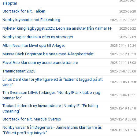
2025-03-07
släppta!
Stort tack för allt, Falken
2025-02-28
Norrby kryssade mot Falkenberg
2025-02-27 06:37
Nyheter kring lagbygget 2025: Leon Isa ansluter från Kalmar FF
2025-02-22
Norrby tog andra raka efter ny storseger
2025-02-09
Albin Neziri tar klivet upp till A-laget
2025-01-14 10:34
Musse Bäck Engström belönas med A-lagskontrakt
2025-01-12 15:13
Pavel Aso klar som ny assisterande tränare
2025-01-11 13:03
Träningsstart 2025
2025-01-07 06:00
Linus Dahl klar för ytterligare ett år "Extremt taggad på att
2025-01-05 10:58
vinna"
Tim Svensson Lillvik förlänger: "Norrby IF är klubben jag
2025-01-04 18:11
brinner för"
Tobias Linderoth ny huvudtränare i Norrby IF: "En härlig
2024-12-19 18:10
utmaning"
Stort tack för allt, Marcus Översjö
2024-12-18 08:00
Norrby värvar från Degerfors - Jamie Bichis klar för tre år:
2024-12-15 13:16
"Fått ett proffsigt intryck"