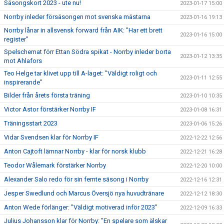
Säsongskort 2023 - ute nu!
2023-01-17 15:00
Norrby inleder försäsongen mot svenska mästarna
2023-01-16 19:13
Norrby lånar in allsvensk forward från AIK: "Har ett brett
2023-01-16 15:00
register"
Spelschemat förr Ettan Södra spikat - Norrby inleder borta
2023-01-12 13:35
mot Ahlafors
Teo Helge tar klivet upp till A-laget: "Väldigt roligt och
2023-01-11 12:55
inspirerande"
Bilder från årets första träning
2023-01-10 10:35
Victor Astor förstärker Norrby IF
2023-01-08 16:31
Träningsstart 2023
2023-01-06 15:26
Vidar Svendsen klar för Norrby IF
2022-12-22 12:56
Anton Cajtoft lämnar Norrby - klar för norsk klubb
2022-12-21 16:28
Teodor Wålemark förstärker Norrby
2022-12-20 10:00
Alexander Salo redo för sin femte säsong i Norrby
2022-12-16 12:31
Jesper Swedlund och Marcus Översjö nya huvudtränare
2022-12-12 18:30
Anton Wede förlänger: ”Väldigt motiverad inför 2023"
2022-12-09 16:33
Julius Johansson klar för Norrby: "En spelare som älskar