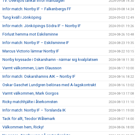
TV: Översjös tankar inför måndagen
2024-09-08 14:30
Inför match: Norrby IF – Falkenbergs FF
2024-09-08 14:24
Tung kväll i Jönköping
2024-09-03 12:49
Inför match: Jönköpings Södra IF – Norrby IF
2024-09-01 19:26
Förlust hemma mot Eskilsminne
2024-08-26 10:48
Inför match: Norrby IF – Eskilsminne IF
2024-08-23 19:35
Marcus Victorio lämnar Norrby IF
2024-08-22 10:15
Norrby kryssade i Oskarshamn - närmar sig kvalplatsen
2024-08-18 11:30
Varmt välkommen, Liam Olausson
2024-08-17 10:00
Inför match: Oskarshamns AIK – Norrby IF
2024-08-16 18:22
Oskar Gaschet Lundgren belönas med A-lagskontrakt
2024-08-16 13:02
Varmt välkommen, Mark Gorgos
2024-08-13 17:08
Ricky matchhjälte i återkomsten
2024-08-13 11:10
Inför match: Norrby IF – Torslanda IK
2024-08-11 19:00
Tack för allt, Teodor Wålemark
2024-08-07 14:00
Välkommen hem, Ricky!
2024-08-06 18:00