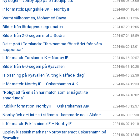
Ny seger - Norrby upp på en tredjeplats
2024-08-06 08:00
Inför match: Ljungskile SK – Norrby IF
2024-08-04 18:44
Varmt välkommen, Mohamed Bawa
2024-08-03 17:36
Bilder från lördagens segermatch
2024-07-29 12:05
Bilder från 2-0-segern mot J-Södra
2024-07-24 15:59
Delat pott i Torslanda: "Tacksamma för stödet från våra
2024-06-20 12:01
supportrar"
Inför match: Torslanda IK – Norrby IF
2024-06-18 20:57
Bilder från 6-0-segern på Ryavallen
2024-06-16 10:28
Islossning på Ryavallen "Allting klaffade idag"
2024-06-15 22:30
Inför match: Norrby IF – Oskarshamns AIK
2024-06-14 19:33
"Roligt att få en sån här match som är något lite
2024-06-14 16:02
annorlunda"
Publikinformation: Norrby IF – Oskarshamns AIK
2024-06-13 12:37
Norrby fick det inte att stämma - kammade noll i Skåne
2024-06-09 05:30
Inför match: Eskilsminne IF – Norrby IF
2024-06-07 19:10
Upplev klassisk mark när Norrby tar emot Oskarshamn på
2024-06-07 12:00
Ryavallen