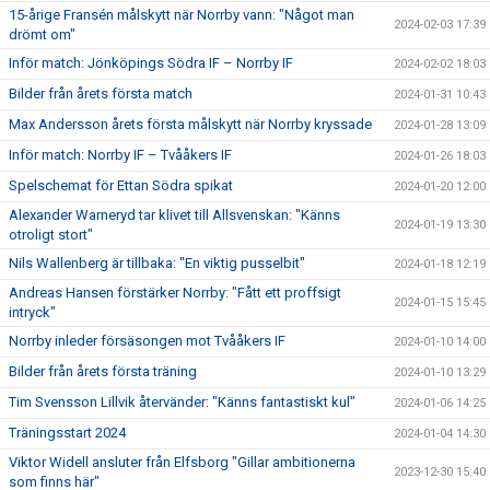
15-årige Fransén målskytt när Norrby vann: "Något man
2024-02-03 17:39
drömt om"
Inför match: Jönköpings Södra IF – Norrby IF
2024-02-02 18:03
Bilder från årets första match
2024-01-31 10:43
Max Andersson årets första målskytt när Norrby kryssade
2024-01-28 13:09
Inför match: Norrby IF – Tvååkers IF
2024-01-26 18:03
Spelschemat för Ettan Södra spikat
2024-01-20 12:00
Alexander Warneryd tar klivet till Allsvenskan: "Känns
2024-01-19 13:30
otroligt stort"
Nils Wallenberg är tillbaka: "En viktig pusselbit"
2024-01-18 12:19
Andreas Hansen förstärker Norrby: "Fått ett proffsigt
2024-01-15 15:45
intryck"
Norrby inleder försäsongen mot Tvååkers IF
2024-01-10 14:00
Bilder från årets första träning
2024-01-10 13:29
Tim Svensson Lillvik återvänder: "Känns fantastiskt kul"
2024-01-06 14:25
Träningsstart 2024
2024-01-04 14:30
Viktor Widell ansluter från Elfsborg "Gillar ambitionerna
2023-12-30 15:40
som finns här"