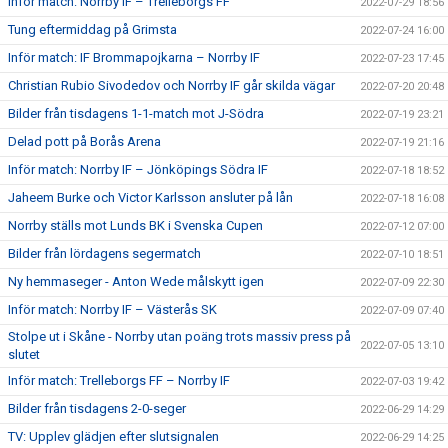
Inför match: Norrby IF – Trelleborgs FF
2022-07-29 18:56
Tung eftermiddag på Grimsta
2022-07-24 16:00
Inför match: IF Brommapojkarna – Norrby IF
2022-07-23 17:45
Christian Rubio Sivodedov och Norrby IF går skilda vägar
2022-07-20 20:48
Bilder från tisdagens 1-1-match mot J-Södra
2022-07-19 23:21
Delad pott på Borås Arena
2022-07-19 21:16
Inför match: Norrby IF – Jönköpings Södra IF
2022-07-18 18:52
Jaheem Burke och Victor Karlsson ansluter på lån
2022-07-18 16:08
Norrby ställs mot Lunds BK i Svenska Cupen
2022-07-12 07:00
Bilder från lördagens segermatch
2022-07-10 18:51
Ny hemmaseger - Anton Wede målskytt igen
2022-07-09 22:30
Inför match: Norrby IF – Västerås SK
2022-07-09 07:40
Stolpe ut i Skåne - Norrby utan poäng trots massiv press på
2022-07-05 13:10
slutet
Inför match: Trelleborgs FF – Norrby IF
2022-07-03 19:42
Bilder från tisdagens 2-0-seger
2022-06-29 14:29
TV: Upplev glädjen efter slutsignalen
2022-06-29 14:25