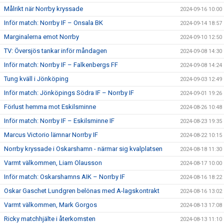
Målrikt när Norrby kryssade
2024-09-16 10:00
Inför match: Norrby IF – Onsala BK
2024-09-14 18:57
Marginalerna emot Norrby
2024-09-10 12:50
TV: Översjös tankar inför måndagen
2024-09-08 14:30
Inför match: Norrby IF – Falkenbergs FF
2024-09-08 14:24
Tung kväll i Jönköping
2024-09-03 12:49
Inför match: Jönköpings Södra IF – Norrby IF
2024-09-01 19:26
Förlust hemma mot Eskilsminne
2024-08-26 10:48
Inför match: Norrby IF – Eskilsminne IF
2024-08-23 19:35
Marcus Victorio lämnar Norrby IF
2024-08-22 10:15
Norrby kryssade i Oskarshamn - närmar sig kvalplatsen
2024-08-18 11:30
Varmt välkommen, Liam Olausson
2024-08-17 10:00
Inför match: Oskarshamns AIK – Norrby IF
2024-08-16 18:22
Oskar Gaschet Lundgren belönas med A-lagskontrakt
2024-08-16 13:02
Varmt välkommen, Mark Gorgos
2024-08-13 17:08
Ricky matchhjälte i återkomsten
2024-08-13 11:10