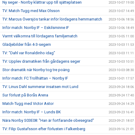
Ny seger - Norrby klättrar upp till sjätteplatsen
2023-10-07 19:00
TV: Match-Tugg med Max Olsson
2023-10-07 14:49
TV: Marcus Översjös tankar inför lördagens hemmamatch
2023-10-06 18:56
Inför match: Norrby IF – Eskilsminne IF
2023-10-06 18:49
Varmt välkomna till lördagens familjematch
2023-10-05 11:00
Glädjebilder från 4-3-segern
2023-10-03 11:53
TV: "Dahl var Ronaldinho idag"
2023-10-03 11:11
TV: Upplev dramatiken från gårdagens seger
2023-10-03 10:51
Stor dramatik när Norrby tog tre poäng
2023-10-03 08:30
Inför match: FC Trollhättan – Norrby IF
2023-10-01 17:57
TV: Linus Dahl summerar insatsen mot Lund
2023-09-24 18:06
Sur förlust på Borås Arena
2023-09-24 17:40
Match-Tugg med Victor Astor
2023-09-24 14:29
Inför match: Norrby IF – Lunds BK
2023-09-23 16:41
Nära Norrby S03E08: "Han är fortfarande obesegrad"
2023-09-21 18:07
TV: Filip Gustafsson efter förlusten i Falkenberg
2023-09-16 21:01