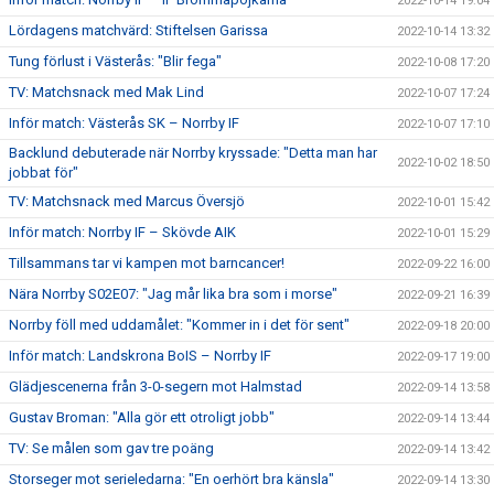
2022-10-14 19:04
Lördagens matchvärd: Stiftelsen Garissa
2022-10-14 13:32
Tung förlust i Västerås: "Blir fega"
2022-10-08 17:20
TV: Matchsnack med Mak Lind
2022-10-07 17:24
Inför match: Västerås SK – Norrby IF
2022-10-07 17:10
Backlund debuterade när Norrby kryssade: "Detta man har
2022-10-02 18:50
jobbat för"
TV: Matchsnack med Marcus Översjö
2022-10-01 15:42
Inför match: Norrby IF – Skövde AIK
2022-10-01 15:29
Tillsammans tar vi kampen mot barncancer!
2022-09-22 16:00
Nära Norrby S02E07: "Jag mår lika bra som i morse"
2022-09-21 16:39
Norrby föll med uddamålet: "Kommer in i det för sent"
2022-09-18 20:00
Inför match: Landskrona BoIS – Norrby IF
2022-09-17 19:00
Glädjescenerna från 3-0-segern mot Halmstad
2022-09-14 13:58
Gustav Broman: "Alla gör ett otroligt jobb"
2022-09-14 13:44
TV: Se målen som gav tre poäng
2022-09-14 13:42
Storseger mot serieledarna: "En oerhört bra känsla"
2022-09-14 13:30