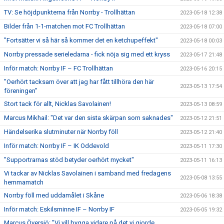
TV: Se höjdpunkterna från Norrby - Trollhättan
2023-05-18 12:38
Bilder från 1-1-matchen mot FC Trollhättan
2023-05-18 07:00
"Fortsätter vi så här så kommer det en ketchupeffekt"
2023-05-18 00:03
Norrby pressade serieledarna - fick nöja sig med ett kryss
2023-05-17 21:48
Inför match: Norrby IF – FC Trollhättan
2023-05-16 20:15
"Oerhört tacksam över att jag har fått tillhöra den här
2023-05-13 17:54
föreningen"
Stort tack för allt, Nicklas Savolainen!
2023-05-13 08:59
Marcus Mikhail: "Det var den sista skärpan som saknades"
2023-05-12 21:51
Händelserika slutminuter när Norrby föll
2023-05-12 21:40
Inför match: Norrby IF – IK Oddevold
2023-05-11 17:30
"Supportrarnas stöd betyder oerhört mycket"
2023-05-11 16:13
Vi tackar av Nicklas Savolainen i samband med fredagens
2023-05-08 13:55
hemmamatch
Norrby föll med uddamålet i Skåne
2023-05-06 18:38
Inför match: Eskilsminne IF – Norrby IF
2023-05-05 19:32
Marcus Översjö: "Vi vill bygga vidare på det vi gjorde