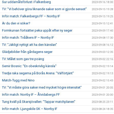
Sur uddamålsförlust i Falkenberg
2023-09-16 18:00
TV: ”Vi behöver göra liknande saker som vi gjorde senast”
2023-09-15 19:28
Inför match: Falkenbergs FF – Norrby IF
2023-09-15 19:25
Är du den vi söker?
2023-09-15 12:41
Formkurvan fortsätter peka uppåt efter ny seger
2023-09-09 17:40
Inför match: Tvååkers IF – Norrby IF
2023-09-08 17:30
TV: "Jäkligt nyttigt att ha den känslan"
2023-09-08 16:12
Glädjebilder från gårdagens seger
2023-09-03 12:35
TV: Målet som gav tre poäng
2023-09-02 22:16
Semir Bosnic: "En obeskrivlig känsla"
2023-09-02 19:14
Tredje raka segerna på Borås Arena: "Välförtjänt"
2023-09-02 19:13
Match-Tugg med Nino
2023-09-02 15:43
TV: "Vi måste göra saker med mycket högre intensitet"
2023-09-01 20:05
Inför match: Norrby IF – Åtvidabergs FF
2023-09-01 20:00
Tung kväll på Skarsjövallen: "Tappar matchplanen"
2023-08-25 23:11
Inför match: Ljungskile SK – Norrby IF
2023-08-24 18:35