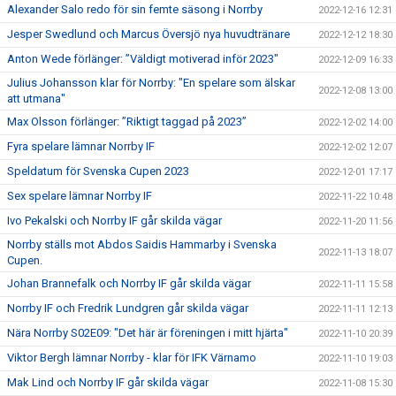
Alexander Salo redo för sin femte säsong i Norrby
2022-12-16 12:31
Jesper Swedlund och Marcus Översjö nya huvudtränare
2022-12-12 18:30
Anton Wede förlänger: ”Väldigt motiverad inför 2023"
2022-12-09 16:33
Julius Johansson klar för Norrby: "En spelare som älskar
2022-12-08 13:00
att utmana"
Max Olsson förlänger: ”Riktigt taggad på 2023”
2022-12-02 14:00
Fyra spelare lämnar Norrby IF
2022-12-02 12:07
Speldatum för Svenska Cupen 2023
2022-12-01 17:17
Sex spelare lämnar Norrby IF
2022-11-22 10:48
Ivo Pekalski och Norrby IF går skilda vägar
2022-11-20 11:56
Norrby ställs mot Abdos Saidis Hammarby i Svenska
2022-11-13 18:07
Cupen.
Johan Brannefalk och Norrby IF går skilda vägar
2022-11-11 15:58
Norrby IF och Fredrik Lundgren går skilda vägar
2022-11-11 12:13
Nära Norrby S02E09: "Det här är föreningen i mitt hjärta"
2022-11-10 20:39
Viktor Bergh lämnar Norrby - klar för IFK Värnamo
2022-11-10 19:03
Mak Lind och Norrby IF går skilda vägar
2022-11-08 15:30