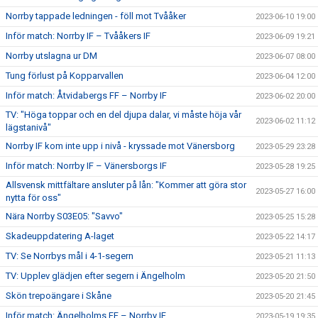
Norrby tappade ledningen - föll mot Tvååker
2023-06-10 19:00
Inför match: Norrby IF – Tvååkers IF
2023-06-09 19:21
Norrby utslagna ur DM
2023-06-07 08:00
Tung förlust på Kopparvallen
2023-06-04 12:00
Inför match: Åtvidabergs FF – Norrby IF
2023-06-02 20:00
TV: "Höga toppar och en del djupa dalar, vi måste höja vår
2023-06-02 11:12
lägstanivå"
Norrby IF kom inte upp i nivå - kryssade mot Vänersborg
2023-05-29 23:28
Inför match: Norrby IF – Vänersborgs IF
2023-05-28 19:25
Allsvensk mittfältare ansluter på lån: "Kommer att göra stor
2023-05-27 16:00
nytta för oss"
Nära Norrby S03E05: "Savvo"
2023-05-25 15:28
Skadeuppdatering A-laget
2023-05-22 14:17
TV: Se Norrbys mål i 4-1-segern
2023-05-21 11:13
TV: Upplev glädjen efter segern i Ängelholm
2023-05-20 21:50
Skön trepoängare i Skåne
2023-05-20 21:45
Inför match: Ängelholms FF – Norrby IF
2023-05-19 19:35