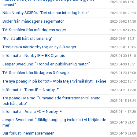
2023-05-05 15:01
senast"
Nära Norrby S03E04: "Det stannar inte idag heller"
2023-05-04 20:24
Bilder från måndagens segermatch
2023-05-02 14:30
TV: Se målen från måndagens seger
2023-05-02 12:05
"Kul att allt hårt slit lönar sig"
2023-05-01 19:31
Tredje raka när Norrby tog en ny 3-0-seger
2023-05-01 18:05
Inför match: Norrby IF – BK Olympic
2023-04-30 18:18
Jesper Swedlund: "Tror på en publikvänlig match"
2023-04-30 13:51
TV: Se målen från lördagens 3-0-seger
2023-04-23 15:00
Tre nya poäng in på kontot - Atola Meja tvåmålskytt i skåne
2023-04-22 18:17
Inför match: Torns IF – Norrby IF
2023-04-21 17:30
Tre poäng i Malmö: "Omvandlade frustrationen till energi
2023-04-15 18:24
och hårt jobb"
Inför match: Ariana FC – Norrby IF
2023-04-14 17:30
Jesper Swedlund: "Jäkligt tungt, jag tycker att vi förtjänade
2023-04-10 21:01
mer"
Sur förlust i hemmapremiären
2023-04-10 21:00