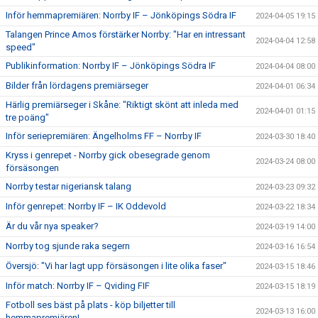
Inför hemmapremiären: Norrby IF – Jönköpings Södra IF
2024-04-05 19:15
Talangen Prince Amos förstärker Norrby: "Har en intressant
2024-04-04 12:58
speed"
Publikinformation: Norrby IF – Jönköpings Södra IF
2024-04-04 08:00
Bilder från lördagens premiärseger
2024-04-01 06:34
Härlig premiärseger i Skåne: "Riktigt skönt att inleda med
2024-04-01 01:15
tre poäng"
Inför seriepremiären: Ängelholms FF – Norrby IF
2024-03-30 18:40
Kryss i genrepet - Norrby gick obesegrade genom
2024-03-24 08:00
försäsongen
Norrby testar nigeriansk talang
2024-03-23 09:32
Inför genrepet: Norrby IF – IK Oddevold
2024-03-22 18:34
Är du vår nya speaker?
2024-03-19 14:00
Norrby tog sjunde raka segern
2024-03-16 16:54
Översjö: "Vi har lagt upp försäsongen i lite olika faser"
2024-03-15 18:46
Inför match: Norrby IF – Qviding FIF
2024-03-15 18:19
Fotboll ses bäst på plats - köp biljetter till
2024-03-13 16:00
hemmapremiären!