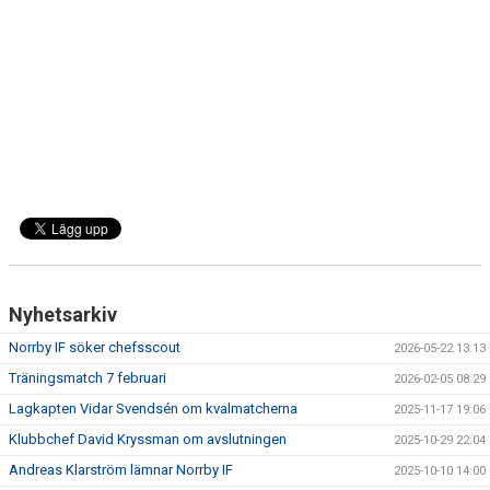
DOKUMENT
BILDARKIV
BILDER 2025
TABELL ETTAN SÖDRA 2025
Nyhetsarkiv
Norrby IF söker chefsscout
2026-05-22 13:13
Träningsmatch 7 februari
2026-02-05 08:29
Lagkapten Vidar Svendsén om kvalmatcherna
2025-11-17 19:06
Klubbchef David Kryssman om avslutningen
2025-10-29 22:04
Andreas Klarström lämnar Norrby IF
2025-10-10 14:00