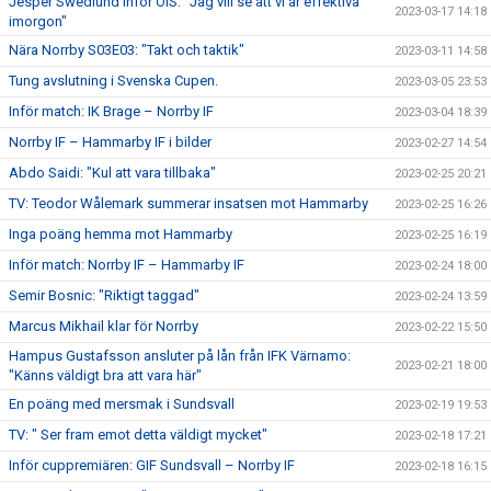
Jesper Swedlund inför ÖIS: ”Jag vill se att vi är effektiva
2023-03-17 14:18
imorgon"
Nära Norrby S03E03: "Takt och taktik"
2023-03-11 14:58
Tung avslutning i Svenska Cupen.
2023-03-05 23:53
Inför match: IK Brage – Norrby IF
2023-03-04 18:39
Norrby IF – Hammarby IF i bilder
2023-02-27 14:54
Abdo Saidi: "Kul att vara tillbaka"
2023-02-25 20:21
TV: Teodor Wålemark summerar insatsen mot Hammarby
2023-02-25 16:26
Inga poäng hemma mot Hammarby
2023-02-25 16:19
Inför match: Norrby IF – Hammarby IF
2023-02-24 18:00
Semir Bosnic: "Riktigt taggad"
2023-02-24 13:59
Marcus Mikhail klar för Norrby
2023-02-22 15:50
Hampus Gustafsson ansluter på lån från IFK Värnamo:
2023-02-21 18:00
"Känns väldigt bra att vara här"
En poäng med mersmak i Sundsvall
2023-02-19 19:53
TV: " Ser fram emot detta väldigt mycket"
2023-02-18 17:21
Inför cuppremiären: GIF Sundsvall – Norrby IF
2023-02-18 16:15