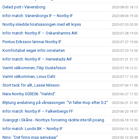
Delad pott i Vänersborg
2023-08-05 18:13
Inför match: Vänersborgs IF – Norrby IF
2023-08-04 19:20
Norrby inledde höstsäsongen med ett kryss
2023-07-29 20:00
Inför match: Norrby IF – Oskarshamns AIK
2023-07-28 19:50
Pontus Eriksson lämnar Norrby IF
2023-07-27 19:00
Komfortabel seger inför omstarten
2023-07-23 15:50
Inför match: Norrby IF – Herrestads AIF
2023-07-21 21:10
Varmt välkommen, Filip Gustafsson
2023-07-18 12:51
Varmt välkommen, Linus Dahl
2023-07-17 15:50
Stort tack för allt, Lasse Nilsson
2023-07-04 11:00
Nära Norrby S03E06: "Halvtid"
2023-06-27 17:32
Blytung avslutning på vårsäsongen: "Vi faller ihop efter 0-2"
2023-06-21 21:40
Inför match: Norrby IF – Falkenbergs FF
2023-06-20 18:07
Svängigt i Skåne - Norrbys forcering räckte inte till poäng
2023-06-18 10:30
Inför match: Lunds BK – Norrby IF
2023-06-16 16:32
Nino: "Det finns inga genvägar"
2023-06-10 20:48