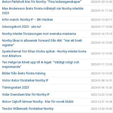
Anton Pärleholt klar för Norrby: "Fina ledaregenskaper"
2023-01-23 15:30
Max Andersson årets första målskytt när Norrby inledde
2023-01-21 11:50
2023
Inför match: Norrby IF – BK Häcken
2023-01-19 20:17
Säsongskort 2023 - ute nu!
2023-01-17 15:00
Norrby inleder försäsongen mot svenska mästarna
2023-01-16 19:13
Norrby lånar in allsvensk forward från AIK: "Har ett brett
2023-01-16 15:00
register"
Spelschemat förr Ettan Södra spikat - Norrby inleder borta
2023-01-12 13:35
mot Ahlafors
Teo Helge tar klivet upp till A-laget: "Väldigt roligt och
2023-01-11 12:55
inspirerande"
Bilder från årets första träning
2023-01-10 10:35
Victor Astor förstärker Norrby IF
2023-01-08 16:31
Träningsstart 2023
2023-01-06 15:26
Vidar Svendsen klar för Norrby IF
2022-12-22 12:56
Anton Cajtoft lämnar Norrby - klar för norsk klubb
2022-12-21 16:28
Teodor Wålemark förstärker Norrby
2022-12-20 10:00