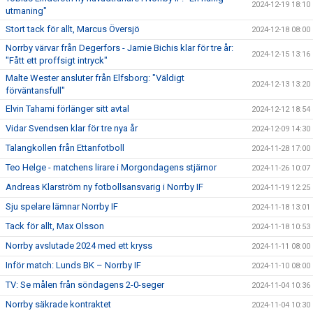
2024-12-19 18:10
utmaning"
Stort tack för allt, Marcus Översjö
2024-12-18 08:00
Norrby värvar från Degerfors - Jamie Bichis klar för tre år:
2024-12-15 13:16
"Fått ett proffsigt intryck"
Malte Wester ansluter från Elfsborg: "Väldigt
2024-12-13 13:20
förväntansfull"
Elvin Tahami förlänger sitt avtal
2024-12-12 18:54
Vidar Svendsen klar för tre nya år
2024-12-09 14:30
Talangkollen från Ettanfotboll
2024-11-28 17:00
Teo Helge - matchens lirare i Morgondagens stjärnor
2024-11-26 10:07
Andreas Klarström ny fotbollsansvarig i Norrby IF
2024-11-19 12:25
Sju spelare lämnar Norrby IF
2024-11-18 13:01
Tack för allt, Max Olsson
2024-11-18 10:53
Norrby avslutade 2024 med ett kryss
2024-11-11 08:00
Inför match: Lunds BK – Norrby IF
2024-11-10 08:00
TV: Se målen från söndagens 2-0-seger
2024-11-04 10:36
Norrby säkrade kontraktet
2024-11-04 10:30