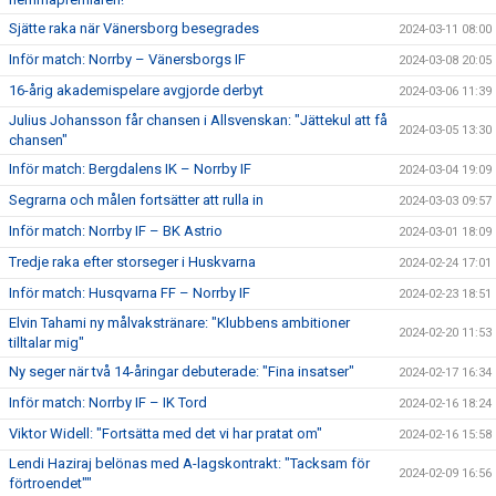
Sjätte raka när Vänersborg besegrades
2024-03-11 08:00
Inför match: Norrby – Vänersborgs IF
2024-03-08 20:05
16-årig akademispelare avgjorde derbyt
2024-03-06 11:39
Julius Johansson får chansen i Allsvenskan: "Jättekul att få
2024-03-05 13:30
chansen"
Inför match: Bergdalens IK – Norrby IF
2024-03-04 19:09
Segrarna och målen fortsätter att rulla in
2024-03-03 09:57
Inför match: Norrby IF – BK Astrio
2024-03-01 18:09
Tredje raka efter storseger i Huskvarna
2024-02-24 17:01
Inför match: Husqvarna FF – Norrby IF
2024-02-23 18:51
Elvin Tahami ny målvakstränare: "Klubbens ambitioner
2024-02-20 11:53
tilltalar mig"
Ny seger när två 14-åringar debuterade: "Fina insatser"
2024-02-17 16:34
Inför match: Norrby IF – IK Tord
2024-02-16 18:24
Viktor Widell: "Fortsätta med det vi har pratat om"
2024-02-16 15:58
Lendi Haziraj belönas med A-lagskontrakt: "Tacksam för
2024-02-09 16:56
förtroendet""