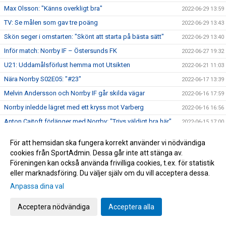
Max Olsson: "Känns overkligt bra"
2022-06-29 13:59
TV: Se målen som gav tre poäng
2022-06-29 13:43
Skön seger i omstarten: "Skönt att starta på bästa sätt"
2022-06-29 13:40
Inför match: Norrby IF – Östersunds FK
2022-06-27 19:32
U21: Uddamålsförlust hemma mot Utsikten
2022-06-21 11:03
Nära Norrby S02E05: "#23"
2022-06-17 13:39
Melvin Andersson och Norrby IF går skilda vägar
2022-06-16 17:59
Norrby inledde lägret med ett kryss mot Varberg
2022-06-16 16:56
Anton Cajtoft förlänger med Norrby: "Trivs väldigt bra här"
2022-06-15 17:00
Bilder från träningsveckan
2022-06-10 09:20
För att hemsidan ska fungera korrekt använder vi nödvändiga
Inga poäng när Norrby avslutade vårsäsongen
2022-05-28 15:13
cookies från SportAdmin. Dessa går inte att stänga av.
Föreningen kan också använda frivilliga cookies, t.ex. för statistik
TV: Max Olsson om att äntligen vara tillbaka i truppen
2022-05-27 17:44
eller marknadsföring. Du väljer själv om du vill acceptera dessa.
Inför match: IK Brage – Norrby IF
2022-05-27 17:23
Anpassa dina val
Norrby IF och Abbas Mohamad går skilda vägar
2022-05-25 13:51
U21: Tung kväll på Borås Arena
Acceptera nödvändiga
Acceptera alla
2022-05-25 09:48
Bilder från Norrby - Utsikten
2022-05-24 09:50