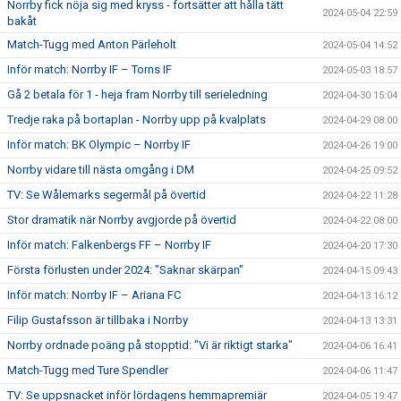
Norrby fick nöja sig med kryss - fortsätter att hålla tätt
2024-05-04 22:59
bakåt
Match-Tugg med Anton Pärleholt
2024-05-04 14:52
Inför match: Norrby IF – Torns IF
2024-05-03 18:57
Gå 2 betala för 1 - heja fram Norrby till serieledning
2024-04-30 15:04
Tredje raka på bortaplan - Norrby upp på kvalplats
2024-04-29 08:00
Inför match: BK Olympic – Norrby IF
2024-04-26 19:00
Norrby vidare till nästa omgång i DM
2024-04-25 09:52
TV: Se Wålemarks segermål på övertid
2024-04-22 11:28
Stor dramatik när Norrby avgjorde på övertid
2024-04-22 08:00
Inför match: Falkenbergs FF – Norrby IF
2024-04-20 17:30
Första förlusten under 2024: "Saknar skärpan"
2024-04-15 09:43
Inför match: Norrby IF – Ariana FC
2024-04-13 16:12
Filip Gustafsson är tillbaka i Norrby
2024-04-13 13:31
Norrby ordnade poäng på stopptid: "Vi är riktigt starka"
2024-04-06 16:41
Match-Tugg med Ture Spendler
2024-04-06 11:47
TV: Se uppsnacket inför lördagens hemmapremiär
2024-04-05 19:47