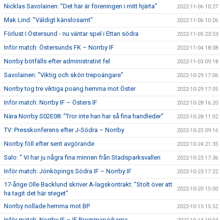
Nicklas Savolainen: "Det här är föreningen i mitt hjärta"
2022-11-06 10:27
Mak Lind: "Väldigt känslosamt"
2022-11-06 10:26
Förlust i Östersund - nu väntar spel i Ettan södra
2022-11-05 23:53
Inför match: Östersunds FK – Norrby IF
2022-11-04 18:08
Norrby bötfälls efter administrativt fel
2022-11-03 09:18
Savolainen: "Viktig och skön trepoängare"
2022-10-29 17:06
Norrby tog tre viktiga poäng hemma mot Öster
2022-10-29 17:05
Inför match: Norrby IF – Östers IF
2022-10-28 16:20
Nära Norrby S02E08: "Tror inte han har så fina handleder"
2022-10-28 11:02
TV: Presskonferens efter J-Södra – Norrby
2022-10-25 09:16
Norrby föll efter sent avgörande
2022-10-24 21:35
Salo: " Vi har ju några fina minnen från Stadsparksvallen
2022-10-23 17:36
Inför match: Jönköpings Södra IF – Norrby IF
2022-10-23 17:22
17-årige Olle Backlund skriver A-lagskontrakt: "Stolt över att
2022-10-20 15:00
ha tagit det här steget"
Norrby nollade hemma mot BP
2022-10-15 15:52
Inför match: Norrby IF – IF Brommapojkarna