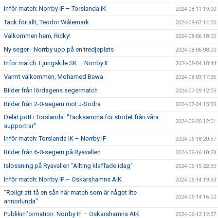
Inför match: Norrby IF – Torslanda IK
2024-08-11 19:00
Tack för allt, Teodor Wålemark
2024-08-07 14:00
Välkommen hem, Ricky!
2024-08-06 18:00
Ny seger - Norrby upp på en tredjeplats
2024-08-06 08:00
Inför match: Ljungskile SK – Norrby IF
2024-08-04 18:44
Varmt välkommen, Mohamed Bawa
2024-08-03 17:36
Bilder från lördagens segermatch
2024-07-29 12:05
Bilder från 2-0-segern mot J-Södra
2024-07-24 15:59
Delat pott i Torslanda: "Tacksamma för stödet från våra
2024-06-20 12:01
supportrar"
Inför match: Torslanda IK – Norrby IF
2024-06-18 20:57
Bilder från 6-0-segern på Ryavallen
2024-06-16 10:28
Islossning på Ryavallen "Allting klaffade idag"
2024-06-15 22:30
Inför match: Norrby IF – Oskarshamns AIK
2024-06-14 19:33
"Roligt att få en sån här match som är något lite
2024-06-14 16:02
annorlunda"
Publikinformation: Norrby IF – Oskarshamns AIK
2024-06-13 12:37