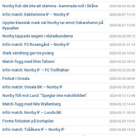
Norrby fick det inte att stämma - kammade noll i Skåne
2024-06-09 05:30
Inför match: Eskilsminne IF – Norrby IF
2024-06-07 19:10
Upplev klassisk mark när Norrby tar emot Oskarshamn på
2024-06-07 12:00
Ryavallen
Norrby tappade segern i slutsekunderna
2024-06-03 09:19
Inför match: FC Rosengård – Norrby IF
2024-05-31 21:14
Stark vändning gav tre poäng
2024-05-24 10:52
Match-Tugg med Elvin Tahami
2024-05-23 18:13
Inför match: Norrby IF — FC Trollhättan
2024-05-22 20:28
Förlust i Onsala
2024-05-20 08:00
Inför match: Onsala BK – Norrby IF
2024-05-18 20:51
Norrby föll mot Lund: "Speglar inte matchbilden"
2024-05-13 12:48
Match-Tugg med Nils Wallenberg
2024-05-12 14:44
Inför match: Norrby IF – Lunds BK
2024-05-11 20:59
Första förlusten på bortaplan
2024-05-09 19:45
Inför match: Tvååkers IF – Norrby IF
2024-05-08 19:54