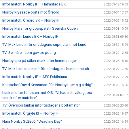
Inför match: Norrby IF – Halmstads BK
2022-09-12 19:53
Norrby kryssade borta mot Örebro
2022-09-04 17:37
Inför match: Örebro SK – Norrby IF
2022-09-03 15:42
Norrby klara för gruppspelet i Svenska Cupen
2022-09-01 10:09
Inför match: Lunds BK – Norrby IF
2022-08-31 09:30
TV: Mak Lind inför onsdagens cupmatch mot Lund
2022-08-30 15:29
TV: Se målen som gav tre poäng
2022-08-29 12:58
Norrby upp på säker mark efter hemmaseger
2022-08-28 18:15
TV: Mak Linds tankar inför söndagens hemmamatch
2022-08-27 17:36
Inför match: Norrby IF – AFC Eskilstuna
2022-08-27 17:29
Klubbchef David Kryssman: "En Norrbyit ger sig aldrig"
2022-08-25 15:06
Lunkan efter förlusten mot ÖIS: "Vi hade ett väldigt bra
2022-08-24 07:37
snack efter matchen"
TV: Översjös tankar inför tisdagens bortamatch
2022-08-22 20:20
Inför match: Örgryte IS – Norrby IF
2022-08-22 19:37
Nära Norrby S02E06: "Deadline Day"
2022-08-20 16:29