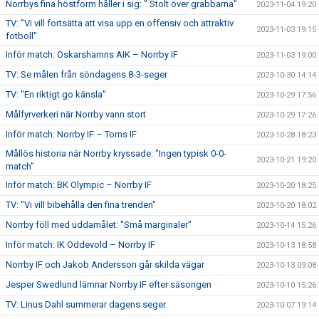
Norrbys fina höstform håller i sig: " Stolt över grabbarna"
2023-11-04 19:20
TV: ”Vi vill fortsätta att visa upp en offensiv och attraktiv
2023-11-03 19:15
fotboll”
Inför match: Oskarshamns AIK – Norrby IF
2023-11-03 19:00
TV: Se målen från söndagens 8-3-seger
2023-10-30 14:14
TV: "En riktigt go känsla"
2023-10-29 17:56
Målfyrverkeri när Norrby vann stort
2023-10-29 17:26
Inför match: Norrby IF – Torns IF
2023-10-28 18:23
Mållös historia när Norrby kryssade: "Ingen typisk 0-0-
2023-10-21 19:20
match"
Inför match: BK Olympic – Norrby IF
2023-10-20 18:25
TV: "Vi vill bibehålla den fina trenden"
2023-10-20 18:02
Norrby föll med uddamålet: "Små marginaler"
2023-10-14 15:26
Inför match: IK Oddevold – Norrby IF
2023-10-13 18:58
Norrby IF och Jakob Andersson går skilda vägar
2023-10-13 09:08
Jesper Swedlund lämnar Norrby IF efter säsongen
2023-10-10 15:26
TV: Linus Dahl summerar dagens seger
2023-10-07 19:14