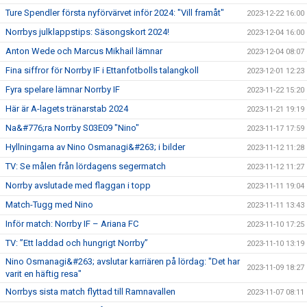
Ture Spendler första nyförvärvet inför 2024: "Vill framåt"
2023-12-22 16:00
Norrbys julklappstips: Säsongskort 2024!
2023-12-04 16:00
Anton Wede och Marcus Mikhail lämnar
2023-12-04 08:07
Fina siffror för Norrby IF i Ettanfotbolls talangkoll
2023-12-01 12:23
Fyra spelare lämnar Norrby IF
2023-11-22 15:20
Här är A-lagets tränarstab 2024
2023-11-21 19:19
Na&#776;ra Norrby S03E09 "Nino"
2023-11-17 17:59
Hyllningarna av Nino Osmanagi&#263; i bilder
2023-11-12 11:28
TV: Se målen från lördagens segermatch
2023-11-12 11:27
Norrby avslutade med flaggan i topp
2023-11-11 19:04
Match-Tugg med Nino
2023-11-11 13:43
Inför match: Norrby IF – Ariana FC
2023-11-10 17:25
TV: ”Ett laddad och hungrigt Norrby”
2023-11-10 13:19
Nino Osmanagi&#263; avslutar karriären på lördag: "Det har
2023-11-09 18:27
varit en häftig resa"
Norrbys sista match flyttad till Ramnavallen
2023-11-07 08:11