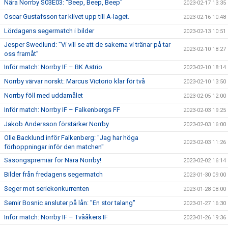
Nära Norrby S03E03: "Beep, Beep, Beep"
2023-02-17 13:35
Oscar Gustafsson tar klivet upp till A-laget.
2023-02-16 10:48
Lördagens segermatch i bilder
2023-02-13 10:51
Jesper Swedlund: ”Vi vill se att de sakerna vi tränar på tar
2023-02-10 18:27
oss framåt”
Inför match: Norrby IF – BK Astrio
2023-02-10 18:14
Norrby värvar norskt: Marcus Victorio klar för två
2023-02-10 13:50
Norrby föll med uddamålet
2023-02-05 12:00
Inför match: Norrby IF – Falkenbergs FF
2023-02-03 19:25
Jakob Andersson förstärker Norrby
2023-02-03 16:00
Olle Backlund inför Falkenberg: "Jag har höga
2023-02-03 11:26
förhoppningar inför den matchen"
Säsongspremiär för Nära Norrby!
2023-02-02 16:14
Bilder från fredagens segermatch
2023-01-30 09:00
Seger mot seriekonkurrenten
2023-01-28 08:00
Semir Bosnic ansluter på lån: "En stor talang"
2023-01-27 16:30
Inför match: Norrby IF – Tvååkers IF
2023-01-26 19:36