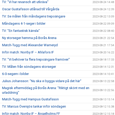
TV: "Vi har revansch att utkräva"
2023-08-24 14:48
Oscar Gustafsson utlånad till Vårgårda
2023-08-24 12:39
TV: Se målen från måndagens trepoängare
2023-08-22 13:09
Måndagens 4-1-seger i bilder
2023-08-22 09:09
TV: "En fantastisk känsla"
2023-08-22 08:40
Ny storseger hemma på Borås Arena
2023-08-21 22:54
Match-Tugg med Alexander Warneryd
2023-08-21 17:54
Inför match: Norrby IF – Ahlafors IF
2023-08-20 16:22
TV: "Vi behöver ta flera trepoängare framöver"
2023-08-18 17:33
TV: Målen från söndagens storseger
2023-08-14 12:31
6-0-segern i bilder
2023-08-14 10:41
Julius Johansson: "Nu ska vi bygga vidare på det här"
2023-08-13 22:58
Magisk eftermiddag på Borås Arena: "Riktigt skönt med en
2023-08-13 22:56
urladdning"
Match-Tugg med Hampus Gustafsson
2023-08-13 15:14
TV: Marcus Översjös tankar inför söndagen
2023-08-12 15:38
Inför match: Norrby IF – Ängelholms FF
2023-08-12 15:18