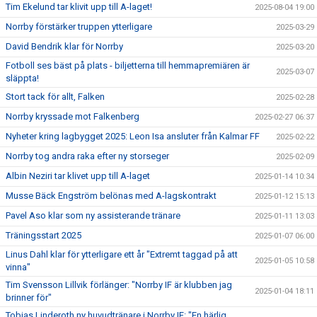
Tim Ekelund tar klivit upp till A-laget!
2025-08-04 19:00
Norrby förstärker truppen ytterligare
2025-03-29
David Bendrik klar för Norrby
2025-03-20
Fotboll ses bäst på plats - biljetterna till hemmapremiären är
2025-03-07
släppta!
Stort tack för allt, Falken
2025-02-28
Norrby kryssade mot Falkenberg
2025-02-27 06:37
Nyheter kring lagbygget 2025: Leon Isa ansluter från Kalmar FF
2025-02-22
Norrby tog andra raka efter ny storseger
2025-02-09
Albin Neziri tar klivet upp till A-laget
2025-01-14 10:34
Musse Bäck Engström belönas med A-lagskontrakt
2025-01-12 15:13
Pavel Aso klar som ny assisterande tränare
2025-01-11 13:03
Träningsstart 2025
2025-01-07 06:00
Linus Dahl klar för ytterligare ett år "Extremt taggad på att
2025-01-05 10:58
vinna"
Tim Svensson Lillvik förlänger: "Norrby IF är klubben jag
2025-01-04 18:11
brinner för"
Tobias Linderoth ny huvudtränare i Norrby IF: "En härlig