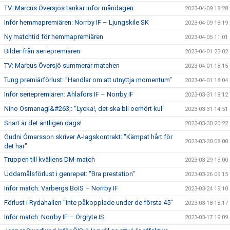
TV: Marcus Översjös tankar inför måndagen
2023-04-09 18:28
Inför hemmapremiären: Norrby IF – Ljungskile SK
2023-04-09 18:19
Ny matchtid för hemmapremiären
2023-04-05 11:01
Bilder från seriepremiären
2023-04-01 23:02
TV: Marcus Översjö summerar matchen
2023-04-01 18:15
Tung premiärförlust: "Handlar om att utnyttja momentum"
2023-04-01 18:04
Inför seriepremiären: Ahlafors IF – Norrby IF
2023-03-31 18:12
Nino Osmanagi&#263;: "Lycka!, det ska bli oerhört kul"
2023-03-31 14:51
Snart är det äntligen dags!
2023-03-30 20:22
Gudni Ómarsson skriver A-lagskontrakt: "Kämpat hårt för
2023-03-30 08:00
det här"
Truppen till kvällens DM-match
2023-03-29 13:00
Uddamålsförlust i genrepet: "Bra prestation"
2023-03-26 09:15
Inför match: Varbergs BoIS – Norrby IF
2023-03-24 19:10
Förlust i Rydahallen "Inte påkopplade under de första 45"
2023-03-18 18:17
Inför match: Norrby IF – Örgryte IS
2023-03-17 19:09