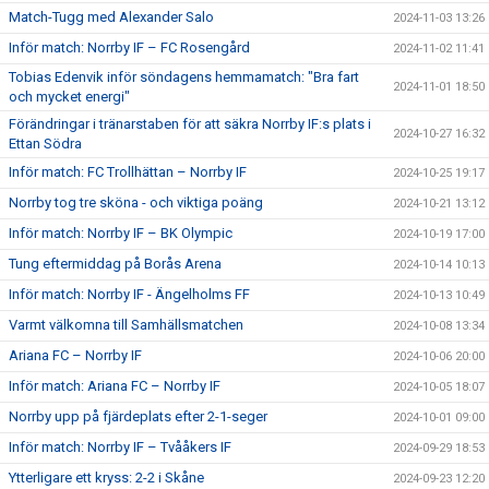
Match-Tugg med Alexander Salo
2024-11-03 13:26
Inför match: Norrby IF – FC Rosengård
2024-11-02 11:41
Tobias Edenvik inför söndagens hemmamatch: "Bra fart
2024-11-01 18:50
och mycket energi"
Förändringar i tränarstaben för att säkra Norrby IF:s plats i
2024-10-27 16:32
Ettan Södra
Inför match: FC Trollhättan – Norrby IF
2024-10-25 19:17
Norrby tog tre sköna - och viktiga poäng
2024-10-21 13:12
Inför match: Norrby IF – BK Olympic
2024-10-19 17:00
Tung eftermiddag på Borås Arena
2024-10-14 10:13
Inför match: Norrby IF - Ängelholms FF
2024-10-13 10:49
Varmt välkomna till Samhällsmatchen
2024-10-08 13:34
Ariana FC – Norrby IF
2024-10-06 20:00
Inför match: Ariana FC – Norrby IF
2024-10-05 18:07
Norrby upp på fjärdeplats efter 2-1-seger
2024-10-01 09:00
Inför match: Norrby IF – Tvååkers IF
2024-09-29 18:53
Ytterligare ett kryss: 2-2 i Skåne
2024-09-23 12:20