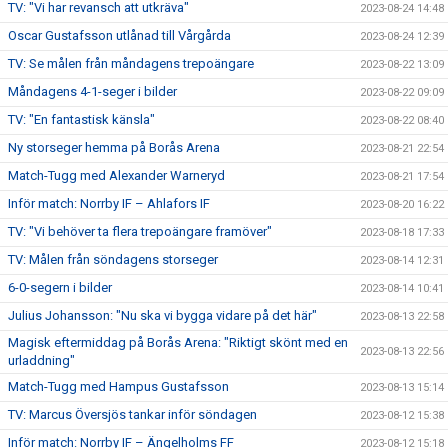
TV: "Vi har revansch att utkräva"
2023-08-24 14:48
Oscar Gustafsson utlånad till Vårgårda
2023-08-24 12:39
TV: Se målen från måndagens trepoängare
2023-08-22 13:09
Måndagens 4-1-seger i bilder
2023-08-22 09:09
TV: "En fantastisk känsla"
2023-08-22 08:40
Ny storseger hemma på Borås Arena
2023-08-21 22:54
Match-Tugg med Alexander Warneryd
2023-08-21 17:54
Inför match: Norrby IF – Ahlafors IF
2023-08-20 16:22
TV: "Vi behöver ta flera trepoängare framöver"
2023-08-18 17:33
TV: Målen från söndagens storseger
2023-08-14 12:31
6-0-segern i bilder
2023-08-14 10:41
Julius Johansson: "Nu ska vi bygga vidare på det här"
2023-08-13 22:58
Magisk eftermiddag på Borås Arena: "Riktigt skönt med en
2023-08-13 22:56
urladdning"
Match-Tugg med Hampus Gustafsson
2023-08-13 15:14
TV: Marcus Översjös tankar inför söndagen
2023-08-12 15:38
Inför match: Norrby IF – Ängelholms FF
2023-08-12 15:18