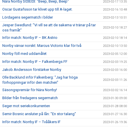
Nära Norrby S03E03: "Beep, Beep, Beep"
2023-02-17 13:35
Oscar Gustafsson tar klivet upp till A-laget.
2023-02-16 10:48
Lördagens segermatch i bilder
2023-02-13 10:51
Jesper Swedlund: ”Vi vill se att de sakerna vi tränar på tar
2023-02-10 18:27
oss framåt”
Inför match: Norrby IF – BK Astrio
2023-02-10 18:14
Norrby värvar norskt: Marcus Victorio klar för två
2023-02-10 13:50
Norrby föll med uddamålet
2023-02-05 12:00
Inför match: Norrby IF – Falkenbergs FF
2023-02-03 19:25
Jakob Andersson förstärker Norrby
2023-02-03 16:00
Olle Backlund inför Falkenberg: "Jag har höga
2023-02-03 11:26
förhoppningar inför den matchen"
Säsongspremiär för Nära Norrby!
2023-02-02 16:14
Bilder från fredagens segermatch
2023-01-30 09:00
Seger mot seriekonkurrenten
2023-01-28 08:00
Semir Bosnic ansluter på lån: "En stor talang"
2023-01-27 16:30
Inför match: Norrby IF – Tvååkers IF
2023-01-26 19:36