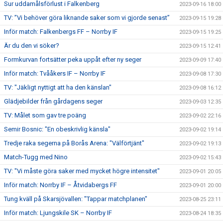
Sur uddamålsförlust i Falkenberg
2023-09-16 18:00
TV: ”Vi behöver göra liknande saker som vi gjorde senast”
2023-09-15 19:28
Inför match: Falkenbergs FF – Norrby IF
2023-09-15 19:25
Är du den vi söker?
2023-09-15 12:41
Formkurvan fortsätter peka uppåt efter ny seger
2023-09-09 17:40
Inför match: Tvååkers IF – Norrby IF
2023-09-08 17:30
TV: "Jäkligt nyttigt att ha den känslan"
2023-09-08 16:12
Glädjebilder från gårdagens seger
2023-09-03 12:35
TV: Målet som gav tre poäng
2023-09-02 22:16
Semir Bosnic: "En obeskrivlig känsla"
2023-09-02 19:14
Tredje raka segerna på Borås Arena: "Välförtjänt"
2023-09-02 19:13
Match-Tugg med Nino
2023-09-02 15:43
TV: "Vi måste göra saker med mycket högre intensitet"
2023-09-01 20:05
Inför match: Norrby IF – Åtvidabergs FF
2023-09-01 20:00
Tung kväll på Skarsjövallen: "Tappar matchplanen"
2023-08-25 23:11
Inför match: Ljungskile SK – Norrby IF
2023-08-24 18:35