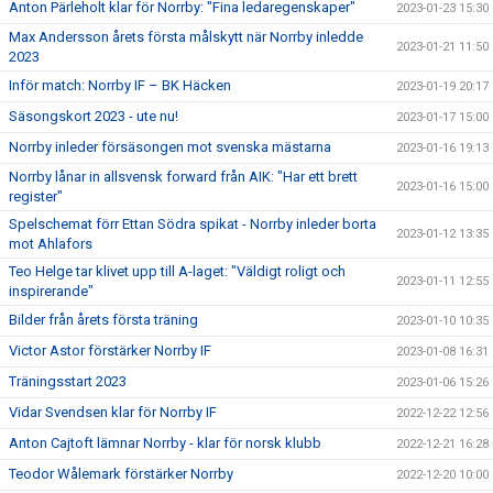
Anton Pärleholt klar för Norrby: "Fina ledaregenskaper"
2023-01-23 15:30
Max Andersson årets första målskytt när Norrby inledde
2023-01-21 11:50
2023
Inför match: Norrby IF – BK Häcken
2023-01-19 20:17
Säsongskort 2023 - ute nu!
2023-01-17 15:00
Norrby inleder försäsongen mot svenska mästarna
2023-01-16 19:13
Norrby lånar in allsvensk forward från AIK: "Har ett brett
2023-01-16 15:00
register"
Spelschemat förr Ettan Södra spikat - Norrby inleder borta
2023-01-12 13:35
mot Ahlafors
Teo Helge tar klivet upp till A-laget: "Väldigt roligt och
2023-01-11 12:55
inspirerande"
Bilder från årets första träning
2023-01-10 10:35
Victor Astor förstärker Norrby IF
2023-01-08 16:31
Träningsstart 2023
2023-01-06 15:26
Vidar Svendsen klar för Norrby IF
2022-12-22 12:56
Anton Cajtoft lämnar Norrby - klar för norsk klubb
2022-12-21 16:28
Teodor Wålemark förstärker Norrby
2022-12-20 10:00