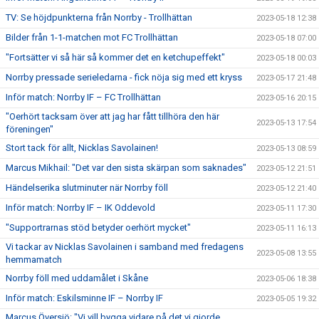
TV: Se höjdpunkterna från Norrby - Trollhättan
2023-05-18 12:38
Bilder från 1-1-matchen mot FC Trollhättan
2023-05-18 07:00
"Fortsätter vi så här så kommer det en ketchupeffekt"
2023-05-18 00:03
Norrby pressade serieledarna - fick nöja sig med ett kryss
2023-05-17 21:48
Inför match: Norrby IF – FC Trollhättan
2023-05-16 20:15
"Oerhört tacksam över att jag har fått tillhöra den här
2023-05-13 17:54
föreningen"
Stort tack för allt, Nicklas Savolainen!
2023-05-13 08:59
Marcus Mikhail: "Det var den sista skärpan som saknades"
2023-05-12 21:51
Händelserika slutminuter när Norrby föll
2023-05-12 21:40
Inför match: Norrby IF – IK Oddevold
2023-05-11 17:30
"Supportrarnas stöd betyder oerhört mycket"
2023-05-11 16:13
Vi tackar av Nicklas Savolainen i samband med fredagens
2023-05-08 13:55
hemmamatch
Norrby föll med uddamålet i Skåne
2023-05-06 18:38
Inför match: Eskilsminne IF – Norrby IF
2023-05-05 19:32
Marcus Översjö: "Vi vill bygga vidare på det vi gjorde