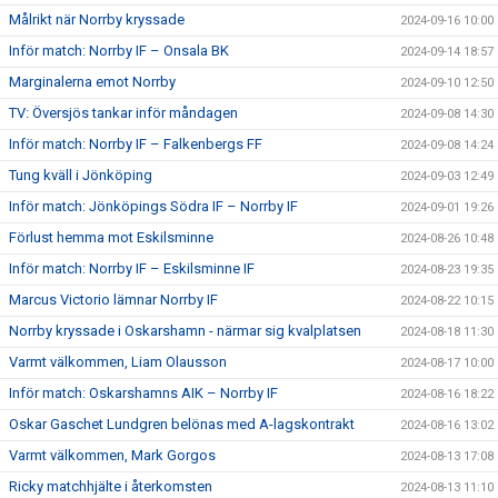
Målrikt när Norrby kryssade
2024-09-16 10:00
Inför match: Norrby IF – Onsala BK
2024-09-14 18:57
Marginalerna emot Norrby
2024-09-10 12:50
TV: Översjös tankar inför måndagen
2024-09-08 14:30
Inför match: Norrby IF – Falkenbergs FF
2024-09-08 14:24
Tung kväll i Jönköping
2024-09-03 12:49
Inför match: Jönköpings Södra IF – Norrby IF
2024-09-01 19:26
Förlust hemma mot Eskilsminne
2024-08-26 10:48
Inför match: Norrby IF – Eskilsminne IF
2024-08-23 19:35
Marcus Victorio lämnar Norrby IF
2024-08-22 10:15
Norrby kryssade i Oskarshamn - närmar sig kvalplatsen
2024-08-18 11:30
Varmt välkommen, Liam Olausson
2024-08-17 10:00
Inför match: Oskarshamns AIK – Norrby IF
2024-08-16 18:22
Oskar Gaschet Lundgren belönas med A-lagskontrakt
2024-08-16 13:02
Varmt välkommen, Mark Gorgos
2024-08-13 17:08
Ricky matchhjälte i återkomsten
2024-08-13 11:10