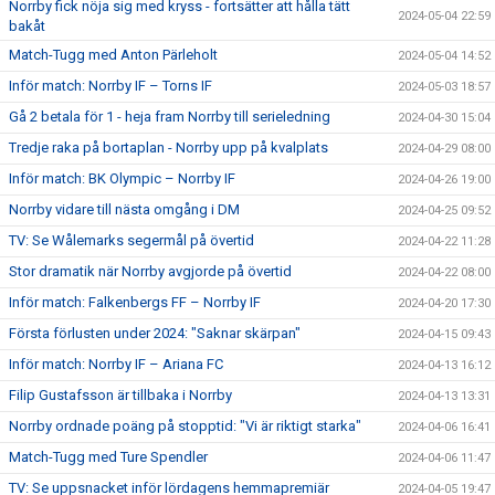
Norrby fick nöja sig med kryss - fortsätter att hålla tätt
2024-05-04 22:59
bakåt
Match-Tugg med Anton Pärleholt
2024-05-04 14:52
Inför match: Norrby IF – Torns IF
2024-05-03 18:57
Gå 2 betala för 1 - heja fram Norrby till serieledning
2024-04-30 15:04
Tredje raka på bortaplan - Norrby upp på kvalplats
2024-04-29 08:00
Inför match: BK Olympic – Norrby IF
2024-04-26 19:00
Norrby vidare till nästa omgång i DM
2024-04-25 09:52
TV: Se Wålemarks segermål på övertid
2024-04-22 11:28
Stor dramatik när Norrby avgjorde på övertid
2024-04-22 08:00
Inför match: Falkenbergs FF – Norrby IF
2024-04-20 17:30
Första förlusten under 2024: "Saknar skärpan"
2024-04-15 09:43
Inför match: Norrby IF – Ariana FC
2024-04-13 16:12
Filip Gustafsson är tillbaka i Norrby
2024-04-13 13:31
Norrby ordnade poäng på stopptid: "Vi är riktigt starka"
2024-04-06 16:41
Match-Tugg med Ture Spendler
2024-04-06 11:47
TV: Se uppsnacket inför lördagens hemmapremiär
2024-04-05 19:47