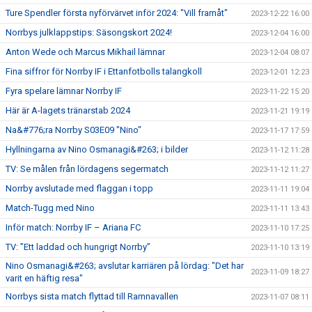
Ture Spendler första nyförvärvet inför 2024: "Vill framåt"
2023-12-22 16:00
Norrbys julklappstips: Säsongskort 2024!
2023-12-04 16:00
Anton Wede och Marcus Mikhail lämnar
2023-12-04 08:07
Fina siffror för Norrby IF i Ettanfotbolls talangkoll
2023-12-01 12:23
Fyra spelare lämnar Norrby IF
2023-11-22 15:20
Här är A-lagets tränarstab 2024
2023-11-21 19:19
Na&#776;ra Norrby S03E09 "Nino"
2023-11-17 17:59
Hyllningarna av Nino Osmanagi&#263; i bilder
2023-11-12 11:28
TV: Se målen från lördagens segermatch
2023-11-12 11:27
Norrby avslutade med flaggan i topp
2023-11-11 19:04
Match-Tugg med Nino
2023-11-11 13:43
Inför match: Norrby IF – Ariana FC
2023-11-10 17:25
TV: ”Ett laddad och hungrigt Norrby”
2023-11-10 13:19
Nino Osmanagi&#263; avslutar karriären på lördag: "Det har
2023-11-09 18:27
varit en häftig resa"
Norrbys sista match flyttad till Ramnavallen
2023-11-07 08:11