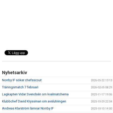
DOKUMENT
BILDARKIV
BILDER 2025
TABELL ETTAN SÖDRA 2025
Nyhetsarkiv
Norrby IF söker chefsscout
2026-05-22 13:13
Träningsmatch 7 februari
2026-02-05 08:29
Lagkapten Vidar Svendsén om kvalmatcherna
2025-11-17 19:06
Klubbchef David Kryssman om avslutningen
2025-10-29 22:04
Andreas Klarström lämnar Norrby IF
2025-10-10 14:00