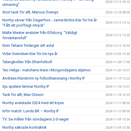
2024-12-19 18:10
utmaning"
Stort tack för allt, Marcus Översjö
2024-12-18 08:00
Norrby värvar från Degerfors - Jamie Bichis klar för tre år:
2024-12-15 13:16
"Fått ett proffsigt intryck"
Malte Wester ansluter från Elfsborg: "Väldigt
2024-12-13 13:20
förväntansfull"
Elvin Tahami förlänger sitt avtal
2024-12-12 18:54
Vidar Svendsen klar för tre nya år
2024-12-09 14:30
Talangkollen från Ettanfotboll
2024-11-28 17:00
Teo Helge - matchens lirare i Morgondagens stjärnor
2024-11-26 10:07
Andreas Klarström ny fotbollsansvarig i Norrby IF
2024-11-19 12:25
Sju spelare lämnar Norrby IF
2024-11-18 13:01
Tack för allt, Max Olsson
2024-11-18 10:53
Norrby avslutade 2024 med ett kryss
2024-11-11 08:00
Inför match: Lunds BK – Norrby IF
2024-11-10 08:00
TV: Se målen från söndagens 2-0-seger
2024-11-04 10:36
Norrby säkrade kontraktet
2024-11-04 10:30