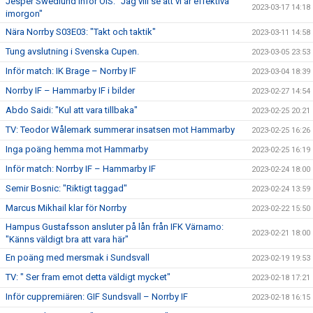
Jesper Swedlund inför ÖIS: ”Jag vill se att vi är effektiva
2023-03-17 14:18
imorgon"
Nära Norrby S03E03: "Takt och taktik"
2023-03-11 14:58
Tung avslutning i Svenska Cupen.
2023-03-05 23:53
Inför match: IK Brage – Norrby IF
2023-03-04 18:39
Norrby IF – Hammarby IF i bilder
2023-02-27 14:54
Abdo Saidi: "Kul att vara tillbaka"
2023-02-25 20:21
TV: Teodor Wålemark summerar insatsen mot Hammarby
2023-02-25 16:26
Inga poäng hemma mot Hammarby
2023-02-25 16:19
Inför match: Norrby IF – Hammarby IF
2023-02-24 18:00
Semir Bosnic: "Riktigt taggad"
2023-02-24 13:59
Marcus Mikhail klar för Norrby
2023-02-22 15:50
Hampus Gustafsson ansluter på lån från IFK Värnamo:
2023-02-21 18:00
"Känns väldigt bra att vara här"
En poäng med mersmak i Sundsvall
2023-02-19 19:53
TV: " Ser fram emot detta väldigt mycket"
2023-02-18 17:21
Inför cuppremiären: GIF Sundsvall – Norrby IF
2023-02-18 16:15