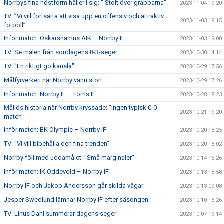
Norrbys fina höstform håller i sig: " Stolt över grabbarna"
2023-11-04 19:20
TV: ”Vi vill fortsätta att visa upp en offensiv och attraktiv
2023-11-03 19:15
fotboll”
Inför match: Oskarshamns AIK – Norrby IF
2023-11-03 19:00
TV: Se målen från söndagens 8-3-seger
2023-10-30 14:14
TV: "En riktigt go känsla"
2023-10-29 17:56
Målfyrverkeri när Norrby vann stort
2023-10-29 17:26
Inför match: Norrby IF – Torns IF
2023-10-28 18:23
Mållös historia när Norrby kryssade: "Ingen typisk 0-0-
2023-10-21 19:20
match"
Inför match: BK Olympic – Norrby IF
2023-10-20 18:25
TV: "Vi vill bibehålla den fina trenden"
2023-10-20 18:02
Norrby föll med uddamålet: "Små marginaler"
2023-10-14 15:26
Inför match: IK Oddevold – Norrby IF
2023-10-13 18:58
Norrby IF och Jakob Andersson går skilda vägar
2023-10-13 09:08
Jesper Swedlund lämnar Norrby IF efter säsongen
2023-10-10 15:26
TV: Linus Dahl summerar dagens seger
2023-10-07 19:14