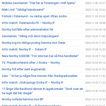
Nicklas Savolainen: "Det här är föreningen i mitt hjärta"
2022-11-06 10:27
Mak Lind: "Väldigt känslosamt"
2022-11-06 10:26
Förlust i Östersund - nu väntar spel i Ettan södra
2022-11-05 23:53
Inför match: Östersunds FK – Norrby IF
2022-11-04 18:08
Norrby bötfälls efter administrativt fel
2022-11-03 09:18
Savolainen: "Viktig och skön trepoängare"
2022-10-29 17:06
Norrby tog tre viktiga poäng hemma mot Öster
2022-10-29 17:05
Inför match: Norrby IF – Östers IF
2022-10-28 16:20
Nära Norrby S02E08: "Tror inte han har så fina handleder"
2022-10-28 11:02
TV: Presskonferens efter J-Södra – Norrby
2022-10-25 09:16
Norrby föll efter sent avgörande
2022-10-24 21:35
Salo: " Vi har ju några fina minnen från Stadsparksvallen
2022-10-23 17:36
Inför match: Jönköpings Södra IF – Norrby IF
2022-10-23 17:22
17-årige Olle Backlund skriver A-lagskontrakt: "Stolt över att
2022-10-20 15:00
ha tagit det här steget"
Norrby nollade hemma mot BP
2022-10-15 15:52
Inför match: Norrby IF – IF Brommapojkarna