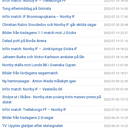
Inför match: Norrby IF – Trelleborgs FF
2022-07-29 18:56
Tung eftermiddag på Grimsta
2022-07-24 16:00
Inför match: IF Brommapojkarna – Norrby IF
2022-07-23 17:45
Christian Rubio Sivodedov och Norrby IF går skilda vägar
2022-07-20 20:48
Bilder från tisdagens 1-1-match mot J-Södra
2022-07-19 23:21
Delad pott på Borås Arena
2022-07-19 21:16
Inför match: Norrby IF – Jönköpings Södra IF
2022-07-18 18:52
Jaheem Burke och Victor Karlsson ansluter på lån
2022-07-18 16:08
Norrby ställs mot Lunds BK i Svenska Cupen
2022-07-12 07:00
Bilder från lördagens segermatch
2022-07-10 18:51
Ny hemmaseger - Anton Wede målskytt igen
2022-07-09 22:30
Inför match: Norrby IF – Västerås SK
2022-07-09 07:40
Stolpe ut i Skåne - Norrby utan poäng trots massiv press på
2022-07-05 13:10
slutet
Inför match: Trelleborgs FF – Norrby IF
2022-07-03 19:42
Bilder från tisdagens 2-0-seger
2022-06-29 14:29
TV: Upplev glädjen efter slutsignalen
2022-06-29 14:25