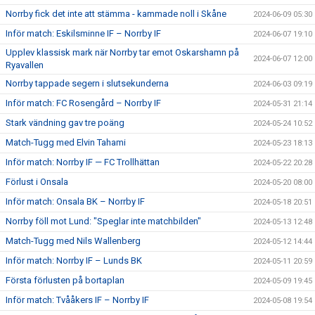
Norrby fick det inte att stämma - kammade noll i Skåne
2024-06-09 05:30
Inför match: Eskilsminne IF – Norrby IF
2024-06-07 19:10
Upplev klassisk mark när Norrby tar emot Oskarshamn på
2024-06-07 12:00
Ryavallen
Norrby tappade segern i slutsekunderna
2024-06-03 09:19
Inför match: FC Rosengård – Norrby IF
2024-05-31 21:14
Stark vändning gav tre poäng
2024-05-24 10:52
Match-Tugg med Elvin Tahami
2024-05-23 18:13
Inför match: Norrby IF — FC Trollhättan
2024-05-22 20:28
Förlust i Onsala
2024-05-20 08:00
Inför match: Onsala BK – Norrby IF
2024-05-18 20:51
Norrby föll mot Lund: "Speglar inte matchbilden"
2024-05-13 12:48
Match-Tugg med Nils Wallenberg
2024-05-12 14:44
Inför match: Norrby IF – Lunds BK
2024-05-11 20:59
Första förlusten på bortaplan
2024-05-09 19:45
Inför match: Tvååkers IF – Norrby IF
2024-05-08 19:54