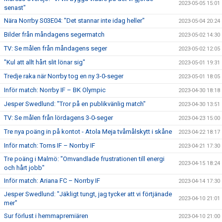
2023-05-05 15:01
senast"
Nära Norrby S03E04: "Det stannar inte idag heller"
2023-05-04 20:24
Bilder från måndagens segermatch
2023-05-02 14:30
TV: Se målen från måndagens seger
2023-05-02 12:05
"Kul att allt hårt slit lönar sig"
2023-05-01 19:31
Tredje raka när Norrby tog en ny 3-0-seger
2023-05-01 18:05
Inför match: Norrby IF – BK Olympic
2023-04-30 18:18
Jesper Swedlund: "Tror på en publikvänlig match"
2023-04-30 13:51
TV: Se målen från lördagens 3-0-seger
2023-04-23 15:00
Tre nya poäng in på kontot - Atola Meja tvåmålskytt i skåne
2023-04-22 18:17
Inför match: Torns IF – Norrby IF
2023-04-21 17:30
Tre poäng i Malmö: "Omvandlade frustrationen till energi
2023-04-15 18:24
och hårt jobb"
Inför match: Ariana FC – Norrby IF
2023-04-14 17:30
Jesper Swedlund: "Jäkligt tungt, jag tycker att vi förtjänade
2023-04-10 21:01
mer"
Sur förlust i hemmapremiären
2023-04-10 21:00