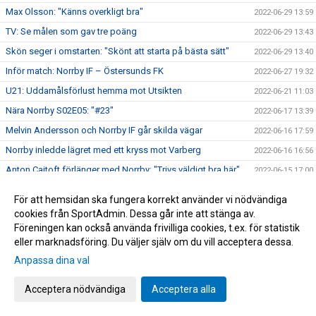
Max Olsson: "Känns overkligt bra"
2022-06-29 13:59
TV: Se målen som gav tre poäng
2022-06-29 13:43
Skön seger i omstarten: "Skönt att starta på bästa sätt"
2022-06-29 13:40
Inför match: Norrby IF – Östersunds FK
2022-06-27 19:32
U21: Uddamålsförlust hemma mot Utsikten
2022-06-21 11:03
Nära Norrby S02E05: "#23"
2022-06-17 13:39
Melvin Andersson och Norrby IF går skilda vägar
2022-06-16 17:59
Norrby inledde lägret med ett kryss mot Varberg
2022-06-16 16:56
Anton Cajtoft förlänger med Norrby: "Trivs väldigt bra här"
2022-06-15 17:00
Bilder från träningsveckan
2022-06-10 09:20
För att hemsidan ska fungera korrekt använder vi nödvändiga
Inga poäng när Norrby avslutade vårsäsongen
2022-05-28 15:13
cookies från SportAdmin. Dessa går inte att stänga av.
Föreningen kan också använda frivilliga cookies, t.ex. för statistik
TV: Max Olsson om att äntligen vara tillbaka i truppen
2022-05-27 17:44
eller marknadsföring. Du väljer själv om du vill acceptera dessa.
Inför match: IK Brage – Norrby IF
2022-05-27 17:23
Anpassa dina val
Norrby IF och Abbas Mohamad går skilda vägar
2022-05-25 13:51
U21: Tung kväll på Borås Arena
Acceptera nödvändiga
Acceptera alla
2022-05-25 09:48
Bilder från Norrby - Utsikten
2022-05-24 09:50