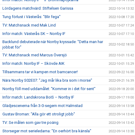
2022-10-14 19:04
Lördagens matchvärd: Stiftelsen Garissa
2022-10-14 13:32
Tung förlust i Västerås: "Blir fega"
2022-10-08 17:20
TV: Matchsnack med Mak Lind
2022-10-07 17:24
Inför match: Västerås SK – Norrby IF
2022-10-07 17:10
Backlund debuterade när Norrby kryssade: "Detta man har
2022-10-02 18:50
jobbat för"
TV: Matchsnack med Marcus Översjö
2022-10-01 15:42
Inför match: Norrby IF – Skövde AIK
2022-10-01 15:29
Tillsammans tar vi kampen mot barncancer!
2022-09-22 16:00
Nära Norrby S02E07: "Jag mår lika bra som i morse"
2022-09-21 16:39
Norrby föll med uddamålet: "Kommer in i det för sent"
2022-09-18 20:00
Inför match: Landskrona BoIS – Norrby IF
2022-09-17 19:00
Glädjescenerna från 3-0-segern mot Halmstad
2022-09-14 13:58
Gustav Broman: "Alla gör ett otroligt jobb"
2022-09-14 13:44
TV: Se målen som gav tre poäng
2022-09-14 13:42
Storseger mot serieledarna: "En oerhört bra känsla"
2022-09-14 13:30