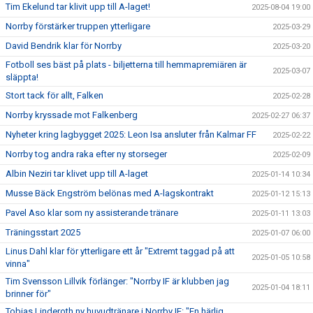
Tim Ekelund tar klivit upp till A-laget!
2025-08-04 19:00
Norrby förstärker truppen ytterligare
2025-03-29
David Bendrik klar för Norrby
2025-03-20
Fotboll ses bäst på plats - biljetterna till hemmapremiären är
2025-03-07
släppta!
Stort tack för allt, Falken
2025-02-28
Norrby kryssade mot Falkenberg
2025-02-27 06:37
Nyheter kring lagbygget 2025: Leon Isa ansluter från Kalmar FF
2025-02-22
Norrby tog andra raka efter ny storseger
2025-02-09
Albin Neziri tar klivet upp till A-laget
2025-01-14 10:34
Musse Bäck Engström belönas med A-lagskontrakt
2025-01-12 15:13
Pavel Aso klar som ny assisterande tränare
2025-01-11 13:03
Träningsstart 2025
2025-01-07 06:00
Linus Dahl klar för ytterligare ett år "Extremt taggad på att
2025-01-05 10:58
vinna"
Tim Svensson Lillvik förlänger: "Norrby IF är klubben jag
2025-01-04 18:11
brinner för"
Tobias Linderoth ny huvudtränare i Norrby IF: "En härlig