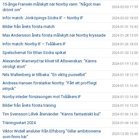
15-årige Fransén målskytt när Norrby vann: "Något man
2024-02-03 17:39
drömt om"
Inför match: Jönköpings Södra IF – Norrby IF
2024-02-02 18:03
Bilder från årets första match
2024-01-31 10:43
Max Andersson årets första målskytt när Norrby kryssade
2024-01-28 13:09
Inför match: Norrby IF – Tvååkers IF
2024-01-26 18:03
Spelschemat för Ettan Södra spikat
2024-01-20 12:00
Alexander Warneryd tar klivet till Allsvenskan: "Känns
2024-01-19 13:30
otroligt stort"
Nils Wallenberg är tillbaka: "En viktig pusselbit"
2024-01-18 12:19
Andreas Hansen förstärker Norrby: "Fått ett proffsigt
2024-01-15 15:45
intryck"
Norrby inleder försäsongen mot Tvååkers IF
2024-01-10 14:00
Bilder från årets första träning
2024-01-10 13:29
Tim Svensson Lillvik återvänder: "Känns fantastiskt kul"
2024-01-06 14:25
Träningsstart 2024
2024-01-04 14:30
Viktor Widell ansluter från Elfsborg "Gillar ambitionerna
2023-12-30 15:40
som finns här"