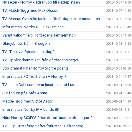
Ny seger - Norrby klättrar upp till sjätteplatsen
2023-10-07 19:00
TV: Match-Tugg med Max Olsson
2023-10-07 14:49
TV: Marcus Översjös tankar inför lördagens hemmamatch
2023-10-06 18:56
Inför match: Norrby IF – Eskilsminne IF
2023-10-06 18:49
Varmt välkomna till lördagens familjematch
2023-10-05 11:00
Glädjebilder från 4-3-segern
2023-10-03 11:53
TV: "Dahl var Ronaldinho idag"
2023-10-03 11:11
TV: Upplev dramatiken från gårdagens seger
2023-10-03 10:51
Stor dramatik när Norrby tog tre poäng
2023-10-03 08:30
Inför match: FC Trollhättan – Norrby IF
2023-10-01 17:57
TV: Linus Dahl summerar insatsen mot Lund
2023-09-24 18:06
Sur förlust på Borås Arena
2023-09-24 17:40
Match-Tugg med Victor Astor
2023-09-24 14:29
Inför match: Norrby IF – Lunds BK
2023-09-23 16:41
Nära Norrby S03E08: "Han är fortfarande obesegrad"
2023-09-21 18:07
TV: Filip Gustafsson efter förlusten i Falkenberg
2023-09-16 21:01