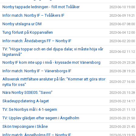
Norrby tappade ledningen - föll mot Tvååker
2023-06-10 19:00
Inför match: Norrby IF – Tvååkers IF
2023-06-09 19:21
Norrby utslagna ur DM
2023-06-07 08:00
Tung förlust på Kopparvallen
2023-06-04 12:00
Inför match: Åtvidabergs FF – Norrby IF
2023-06-02 20:00
TV: "Höga toppar och en del djupa dalar, vi måste höja vår
2023-06-02 11:12
lägstanivå"
Norrby IF kom inte upp i nivå - kryssade mot Vänersborg
2023-05-29 23:28
Inför match: Norrby IF – Vänersborgs IF
2023-05-28 19:25
Allsvensk mittfältare ansluter på lån: "Kommer att göra stor
2023-05-27 16:00
nytta för oss"
Nära Norrby S03E05: "Savvo"
2023-05-25 15:28
Skadeuppdatering A-laget
2023-05-22 14:17
TV: Se Norrbys mål i 4-1-segern
2023-05-21 11:13
TV: Upplev glädjen efter segern i Ängelholm
2023-05-20 21:50
Skön trepoängare i Skåne
2023-05-20 21:45
Inför match: Ängelholms FF – Norrby IF
2023-05-19 19:35