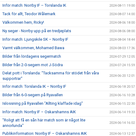
Inför match: Norrby IF – Torslanda IK
2024-08-11 19:00
Tack för allt, Teodor Wålemark
2024-08-07 14:00
Välkommen hem, Ricky!
2024-08-06 18:00
Ny seger - Norrby upp på en tredjeplats
2024-08-06 08:00
Inför match: Ljungskile SK – Norrby IF
2024-08-04 18:44
Varmt välkommen, Mohamed Bawa
2024-08-03 17:36
Bilder från lördagens segermatch
2024-07-29 12:05
Bilder från 2-0-segern mot J-Södra
2024-07-24 15:59
Delat pott i Torslanda: "Tacksamma för stödet från våra
2024-06-20 12:01
supportrar"
Inför match: Torslanda IK – Norrby IF
2024-06-18 20:57
Bilder från 6-0-segern på Ryavallen
2024-06-16 10:28
Islossning på Ryavallen "Allting klaffade idag"
2024-06-15 22:30
Inför match: Norrby IF – Oskarshamns AIK
2024-06-14 19:33
"Roligt att få en sån här match som är något lite
2024-06-14 16:02
annorlunda"
Publikinformation: Norrby IF – Oskarshamns AIK
2024-06-13 12:37