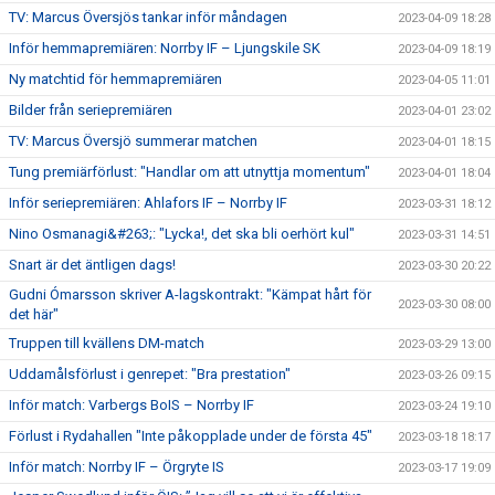
TV: Marcus Översjös tankar inför måndagen
2023-04-09 18:28
Inför hemmapremiären: Norrby IF – Ljungskile SK
2023-04-09 18:19
Ny matchtid för hemmapremiären
2023-04-05 11:01
Bilder från seriepremiären
2023-04-01 23:02
TV: Marcus Översjö summerar matchen
2023-04-01 18:15
Tung premiärförlust: "Handlar om att utnyttja momentum"
2023-04-01 18:04
Inför seriepremiären: Ahlafors IF – Norrby IF
2023-03-31 18:12
Nino Osmanagi&#263;: "Lycka!, det ska bli oerhört kul"
2023-03-31 14:51
Snart är det äntligen dags!
2023-03-30 20:22
Gudni Ómarsson skriver A-lagskontrakt: "Kämpat hårt för
2023-03-30 08:00
det här"
Truppen till kvällens DM-match
2023-03-29 13:00
Uddamålsförlust i genrepet: "Bra prestation"
2023-03-26 09:15
Inför match: Varbergs BoIS – Norrby IF
2023-03-24 19:10
Förlust i Rydahallen "Inte påkopplade under de första 45"
2023-03-18 18:17
Inför match: Norrby IF – Örgryte IS
2023-03-17 19:09