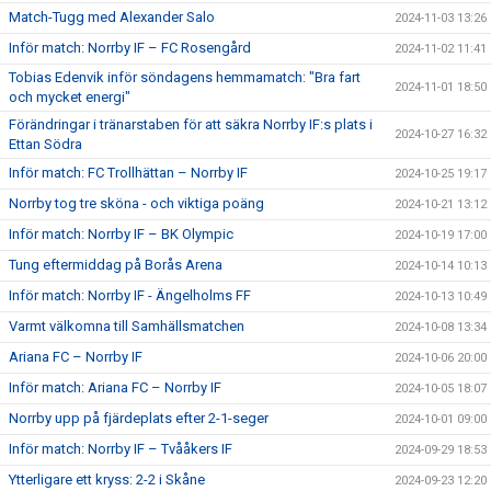
Match-Tugg med Alexander Salo
2024-11-03 13:26
Inför match: Norrby IF – FC Rosengård
2024-11-02 11:41
Tobias Edenvik inför söndagens hemmamatch: "Bra fart
2024-11-01 18:50
och mycket energi"
Förändringar i tränarstaben för att säkra Norrby IF:s plats i
2024-10-27 16:32
Ettan Södra
Inför match: FC Trollhättan – Norrby IF
2024-10-25 19:17
Norrby tog tre sköna - och viktiga poäng
2024-10-21 13:12
Inför match: Norrby IF – BK Olympic
2024-10-19 17:00
Tung eftermiddag på Borås Arena
2024-10-14 10:13
Inför match: Norrby IF - Ängelholms FF
2024-10-13 10:49
Varmt välkomna till Samhällsmatchen
2024-10-08 13:34
Ariana FC – Norrby IF
2024-10-06 20:00
Inför match: Ariana FC – Norrby IF
2024-10-05 18:07
Norrby upp på fjärdeplats efter 2-1-seger
2024-10-01 09:00
Inför match: Norrby IF – Tvååkers IF
2024-09-29 18:53
Ytterligare ett kryss: 2-2 i Skåne
2024-09-23 12:20