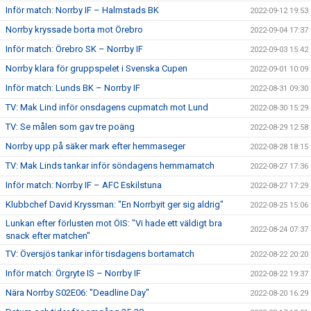
Inför match: Norrby IF – Halmstads BK
2022-09-12 19:53
Norrby kryssade borta mot Örebro
2022-09-04 17:37
Inför match: Örebro SK – Norrby IF
2022-09-03 15:42
Norrby klara för gruppspelet i Svenska Cupen
2022-09-01 10:09
Inför match: Lunds BK – Norrby IF
2022-08-31 09:30
TV: Mak Lind inför onsdagens cupmatch mot Lund
2022-08-30 15:29
TV: Se målen som gav tre poäng
2022-08-29 12:58
Norrby upp på säker mark efter hemmaseger
2022-08-28 18:15
TV: Mak Linds tankar inför söndagens hemmamatch
2022-08-27 17:36
Inför match: Norrby IF – AFC Eskilstuna
2022-08-27 17:29
Klubbchef David Kryssman: "En Norrbyit ger sig aldrig"
2022-08-25 15:06
Lunkan efter förlusten mot ÖIS: "Vi hade ett väldigt bra
2022-08-24 07:37
snack efter matchen"
TV: Översjös tankar inför tisdagens bortamatch
2022-08-22 20:20
Inför match: Örgryte IS – Norrby IF
2022-08-22 19:37
Nära Norrby S02E06: "Deadline Day"
2022-08-20 16:29