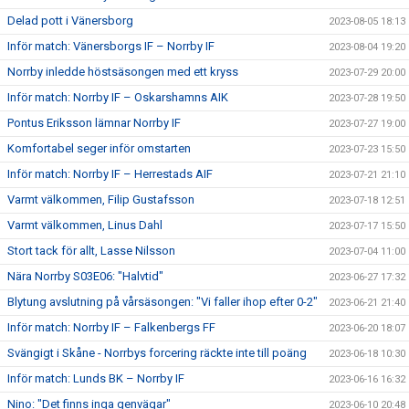
Delad pott i Vänersborg
2023-08-05 18:13
Inför match: Vänersborgs IF – Norrby IF
2023-08-04 19:20
Norrby inledde höstsäsongen med ett kryss
2023-07-29 20:00
Inför match: Norrby IF – Oskarshamns AIK
2023-07-28 19:50
Pontus Eriksson lämnar Norrby IF
2023-07-27 19:00
Komfortabel seger inför omstarten
2023-07-23 15:50
Inför match: Norrby IF – Herrestads AIF
2023-07-21 21:10
Varmt välkommen, Filip Gustafsson
2023-07-18 12:51
Varmt välkommen, Linus Dahl
2023-07-17 15:50
Stort tack för allt, Lasse Nilsson
2023-07-04 11:00
Nära Norrby S03E06: "Halvtid"
2023-06-27 17:32
Blytung avslutning på vårsäsongen: "Vi faller ihop efter 0-2"
2023-06-21 21:40
Inför match: Norrby IF – Falkenbergs FF
2023-06-20 18:07
Svängigt i Skåne - Norrbys forcering räckte inte till poäng
2023-06-18 10:30
Inför match: Lunds BK – Norrby IF
2023-06-16 16:32
Nino: "Det finns inga genvägar"
2023-06-10 20:48