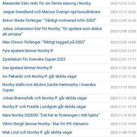
Alexander Salo redo för sin femte säsong i Norrby
2022-12-16 12:31
Jesper Swedlund och Marcus Översjö nya huvudtränare
2022-12-12 18:30
Anton Wede förlänger: ”Väldigt motiverad inför 2023"
2022-12-09 16:33
Julius Johansson klar för Norrby: "En spelare som älskar
2022-12-08 13:00
att utmana"
Max Olsson förlänger: ”Riktigt taggad på 2023”
2022-12-02 14:00
Fyra spelare lämnar Norrby IF
2022-12-02 12:07
Speldatum för Svenska Cupen 2023
2022-12-01 17:17
Sex spelare lämnar Norrby IF
2022-11-22 10:48
Ivo Pekalski och Norrby IF går skilda vägar
2022-11-20 11:56
Norrby ställs mot Abdos Saidis Hammarby i Svenska
2022-11-13 18:07
Cupen.
Johan Brannefalk och Norrby IF går skilda vägar
2022-11-11 15:58
Norrby IF och Fredrik Lundgren går skilda vägar
2022-11-11 12:13
Nära Norrby S02E09: "Det här är föreningen i mitt hjärta"
2022-11-10 20:39
Viktor Bergh lämnar Norrby - klar för IFK Värnamo
2022-11-10 19:03
Mak Lind och Norrby IF går skilda vägar
2022-11-08 15:30