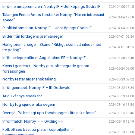
Inför hemmapremiären: Norrby IF – Jönköpings Södra IF
2024-04-05 19:15
Talangen Prince Amos förstärker Norrby: "Har en intressant
2024-04-04 12:58
speed"
Publikinformation: Norrby IF – Jönköpings Södra IF
2024-04-04 08:00
Bilder från lördagens premiärseger
2024-04-01 06:34
Härlig premiärseger i Skåne: "Riktigt skönt att inleda med
2024-04-01 01:15
tre poäng"
Inför seriepremiären: Ängelholms FF – Norrby IF
2024-03-30 18:40
Kryss i genrepet - Norrby gick obesegrade genom
2024-03-24 08:00
försäsongen
Norrby testar nigeriansk talang
2024-03-23 09:32
Inför genrepet: Norrby IF – IK Oddevold
2024-03-22 18:34
Är du vår nya speaker?
2024-03-19 14:00
Norrby tog sjunde raka segern
2024-03-16 16:54
Översjö: "Vi har lagt upp försäsongen i lite olika faser"
2024-03-15 18:46
Inför match: Norrby IF – Qviding FIF
2024-03-15 18:19
Fotboll ses bäst på plats - köp biljetter till
2024-03-13 16:00
hemmapremiären!