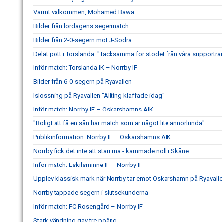
Varmt välkommen, Mohamed Bawa
Bilder från lördagens segermatch
Bilder från 2-0-segern mot J-Södra
Delat pott i Torslanda: "Tacksamma för stödet från våra supportra
Inför match: Torslanda IK – Norrby IF
Bilder från 6-0-segern på Ryavallen
Islossning på Ryavallen "Allting klaffade idag"
Inför match: Norrby IF – Oskarshamns AIK
"Roligt att få en sån här match som är något lite annorlunda"
Publikinformation: Norrby IF – Oskarshamns AIK
Norrby fick det inte att stämma - kammade noll i Skåne
Inför match: Eskilsminne IF – Norrby IF
Upplev klassisk mark när Norrby tar emot Oskarshamn på Ryavall
Norrby tappade segern i slutsekunderna
Inför match: FC Rosengård – Norrby IF
Stark vändning gav tre poäng