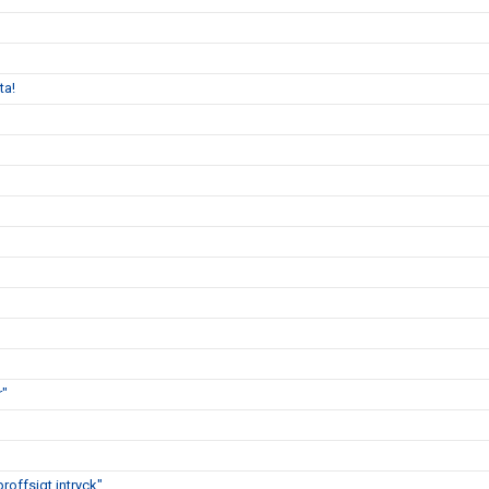
ta!
r"
proffsigt intryck"