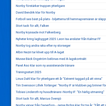
Norrby förstärker truppen ytterligare
David Bendrik klar för Norrby
Fotboll ses bäst på plats - biljetterna till hemmapremiären är släpp
Stort tack för allt, Falken
Norrby kryssade mot Falkenberg
Nyheter kring lagbygget 2025: Leon Isa ansluter från Kalmar FF
Norrby tog andra raka efter ny storseger
Albin Neziri tar klivet upp till A-laget
Musse Bäck Engström belönas med A-lagskontrakt
Pavel Aso klar som ny assisterande tränare
Träningsstart 2025
Linus Dahl klar för ytterligare ett år "Extremt taggad på att vinna"
Tim Svensson Lillvik förlänger: "Norrby IF är klubben jag brinner fö
Tobias Linderoth ny huvudtränare i Norrby IF: "En härlig utmaning"
Stort tack för allt, Marcus Översjö
Norrby värvar från Degerfors - Jamie Bichis klar för tre år: "Fått ett 