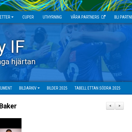
JETTER
CUPER
UTHYRNING
VÅRA PARTNERS
BLI PARTN
y IF
ga hjärtan
KUMENT
BILDARKIV
BILDER 2025
TABELL ETTAN SÖDRA 2025
 Baker
<
>