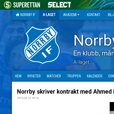
NORRBY IF
A-LAGET
AKADEMI
KONTAKT
BIL
Norrb
En klubb, mån
A-laget
HEM
NYHETER
MATCHER
TRUPPEN
KALENDER
DO
Norrby skriver kontrakt med Ahmed
2015-03-14 18:14