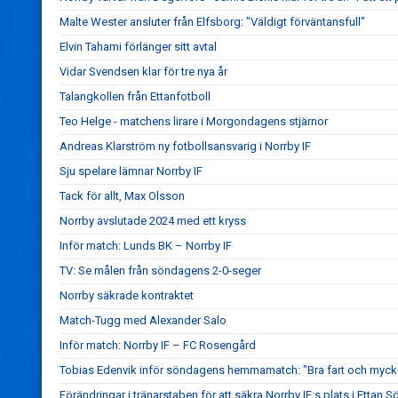
Malte Wester ansluter från Elfsborg: "Väldigt förväntansfull"
Elvin Tahami förlänger sitt avtal
Vidar Svendsen klar för tre nya år
Talangkollen från Ettanfotboll
Teo Helge - matchens lirare i Morgondagens stjärnor
Andreas Klarström ny fotbollsansvarig i Norrby IF
Sju spelare lämnar Norrby IF
Tack för allt, Max Olsson
Norrby avslutade 2024 med ett kryss
Inför match: Lunds BK – Norrby IF
TV: Se målen från söndagens 2-0-seger
Norrby säkrade kontraktet
Match-Tugg med Alexander Salo
Inför match: Norrby IF – FC Rosengård
Tobias Edenvik inför söndagens hemmamatch: "Bra fart och mycke
Förändringar i tränarstaben för att säkra Norrby IF:s plats i Ettan S