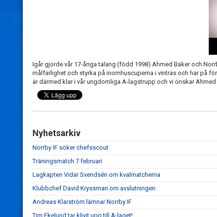
Igår gjorde vår 17-åriga talang (född 1998) Ahmed Baker och Norrby
målfarlighet och styrka på inomhuscuperna i vintras och har på för
är därmed klar i vår ungdomliga A-lagstrupp och vi önskar Ahmed Ba
Nyhetsarkiv
Norrby IF söker chefsscout
Träningsmatch 7 februari
Lagkapten Vidar Svendsén om kvalmatcherna
Klubbchef David Kryssman om avslutningen
Andreas Klarström lämnar Norrby IF
Tim Ekelund tar klivit upp till A-laget!