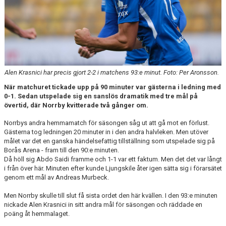
DOKUMENT
BILDARKIV
BILDER 2025
TABELL ETTAN SÖDRA 2025
Alen Krasnici har precis gjort 2-2 i matchens 93:e minut. Foto: Per Aronsson.
När matchuret tickade upp på 90 minuter var gästerna i ledning med
0-1. Sedan utspelade sig en sanslös dramatik med tre mål på
övertid, där Norrby kvitterade två gånger om.
Norrbys andra hemmamatch för säsongen såg ut att gå mot en förlust.
Gästerna tog ledningen 20 minuter in i den andra halvleken. Men utöver
målet var det en ganska händelsefattig tillställning som utspelade sig på
Borås Arena - fram till den 90:e minuten.
Då höll sig Abdo Saidi framme och 1-1 var ett faktum. Men det det var långt
i från över här. Minuten efter kunde Ljungskile åter igen sätta sig i förarsätet
genom ett mål av Andreas Murbeck.
Men Norrby skulle till slut få sista ordet den här kvällen. I den 93:e minuten
nickade Alen Krasnici in sitt andra mål för säsongen och räddade en
poäng åt hemmalaget.