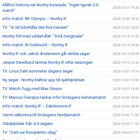
Mållös historia när Norrby kryssade: "Ingen typisk 0-0-
2023-10-21 19:20
match"
Inför match: BK Olympic – Norrby IF
2023-10-20 18:25
TV: "Vi vill bibehålla den fina trenden"
2023-10-20 18:02
Norrby föll med uddamålet: "Små marginaler"
2023-10-14 15:26
Inför match: IK Oddevold – Norrby IF
2023-10-13 18:58
Norrby IF och Jakob Andersson går skilda vägar
2023-10-13 09:08
Jesper Swedlund lämnar Norrby IF efter säsongen
2023-10-10 15:26
TV: Linus Dahl summerar dagens seger
2023-10-07 19:14
Ny seger - Norrby klättrar upp till sjätteplatsen
2023-10-07 19:00
TV: Match-Tugg med Max Olsson
2023-10-07 14:49
TV: Marcus Översjös tankar inför lördagens hemmamatch
2023-10-06 18:56
Inför match: Norrby IF – Eskilsminne IF
2023-10-06 18:49
Varmt välkomna till lördagens familjematch
2023-10-05 11:00
Glädjebilder från 4-3-segern
2023-10-03 11:53
TV: "Dahl var Ronaldinho idag"
2023-10-03 11:11