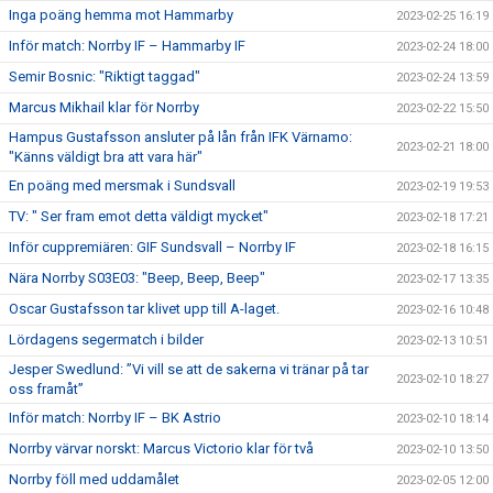
Inga poäng hemma mot Hammarby
2023-02-25 16:19
Inför match: Norrby IF – Hammarby IF
2023-02-24 18:00
Semir Bosnic: "Riktigt taggad"
2023-02-24 13:59
Marcus Mikhail klar för Norrby
2023-02-22 15:50
Hampus Gustafsson ansluter på lån från IFK Värnamo:
2023-02-21 18:00
"Känns väldigt bra att vara här"
En poäng med mersmak i Sundsvall
2023-02-19 19:53
TV: " Ser fram emot detta väldigt mycket"
2023-02-18 17:21
Inför cuppremiären: GIF Sundsvall – Norrby IF
2023-02-18 16:15
Nära Norrby S03E03: "Beep, Beep, Beep"
2023-02-17 13:35
Oscar Gustafsson tar klivet upp till A-laget.
2023-02-16 10:48
Lördagens segermatch i bilder
2023-02-13 10:51
Jesper Swedlund: ”Vi vill se att de sakerna vi tränar på tar
2023-02-10 18:27
oss framåt”
Inför match: Norrby IF – BK Astrio
2023-02-10 18:14
Norrby värvar norskt: Marcus Victorio klar för två
2023-02-10 13:50
Norrby föll med uddamålet
2023-02-05 12:00