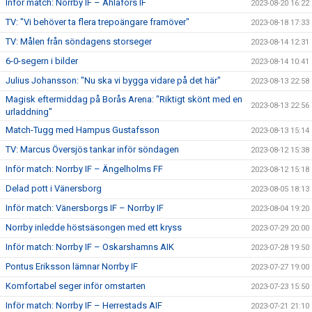
Inför match: Norrby IF – Ahlafors IF
2023-08-20 16:22
TV: "Vi behöver ta flera trepoängare framöver"
2023-08-18 17:33
TV: Målen från söndagens storseger
2023-08-14 12:31
6-0-segern i bilder
2023-08-14 10:41
Julius Johansson: "Nu ska vi bygga vidare på det här"
2023-08-13 22:58
Magisk eftermiddag på Borås Arena: "Riktigt skönt med en
2023-08-13 22:56
urladdning"
Match-Tugg med Hampus Gustafsson
2023-08-13 15:14
TV: Marcus Översjös tankar inför söndagen
2023-08-12 15:38
Inför match: Norrby IF – Ängelholms FF
2023-08-12 15:18
Delad pott i Vänersborg
2023-08-05 18:13
Inför match: Vänersborgs IF – Norrby IF
2023-08-04 19:20
Norrby inledde höstsäsongen med ett kryss
2023-07-29 20:00
Inför match: Norrby IF – Oskarshamns AIK
2023-07-28 19:50
Pontus Eriksson lämnar Norrby IF
2023-07-27 19:00
Komfortabel seger inför omstarten
2023-07-23 15:50
Inför match: Norrby IF – Herrestads AIF
2023-07-21 21:10