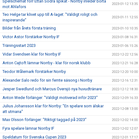
Spelschemat förr Ettan Södra spikat - Norrby inleder borta
2023-01-12 13:35
mot Ahlafors
Teo Helge tar klivet upp till A-laget: "Väldigt roligt och
2023-01-11 12:55
inspirerande"
Bilder från årets första träning
2023-01-10 10:35
Victor Astor förstärker Norrby IF
2023-01-08 16:31
Träningsstart 2023
2023-01-06 15:26
Vidar Svendsen klar för Norrby IF
2022-12-22 12:56
Anton Cajtoft lämnar Norrby - klar för norsk klubb
2022-12-21 16:28
Teodor Wålemark förstärker Norrby
2022-12-20 10:00
Alexander Salo redo för sin femte säsong i Norrby
2022-12-16 12:31
Jesper Swedlund och Marcus Översjö nya huvudtränare
2022-12-12 18:30
Anton Wede förlänger: ”Väldigt motiverad inför 2023"
2022-12-09 16:33
Julius Johansson klar för Norrby: "En spelare som älskar
2022-12-08 13:00
att utmana"
Max Olsson förlänger: ”Riktigt taggad på 2023”
2022-12-02 14:00
Fyra spelare lämnar Norrby IF
2022-12-02 12:07
Speldatum för Svenska Cupen 2023
2022-12-01 17:17