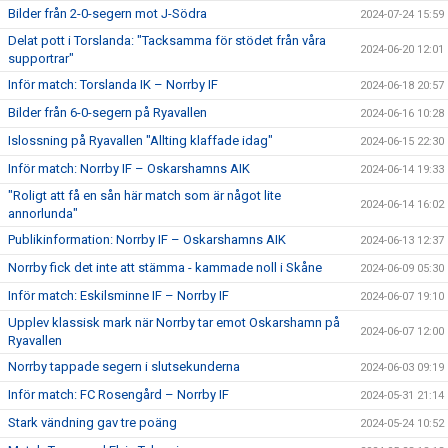
Bilder från 2-0-segern mot J-Södra
2024-07-24 15:59
Delat pott i Torslanda: "Tacksamma för stödet från våra
2024-06-20 12:01
supportrar"
Inför match: Torslanda IK – Norrby IF
2024-06-18 20:57
Bilder från 6-0-segern på Ryavallen
2024-06-16 10:28
Islossning på Ryavallen "Allting klaffade idag"
2024-06-15 22:30
Inför match: Norrby IF – Oskarshamns AIK
2024-06-14 19:33
"Roligt att få en sån här match som är något lite
2024-06-14 16:02
annorlunda"
Publikinformation: Norrby IF – Oskarshamns AIK
2024-06-13 12:37
Norrby fick det inte att stämma - kammade noll i Skåne
2024-06-09 05:30
Inför match: Eskilsminne IF – Norrby IF
2024-06-07 19:10
Upplev klassisk mark när Norrby tar emot Oskarshamn på
2024-06-07 12:00
Ryavallen
Norrby tappade segern i slutsekunderna
2024-06-03 09:19
Inför match: FC Rosengård – Norrby IF
2024-05-31 21:14
Stark vändning gav tre poäng
2024-05-24 10:52