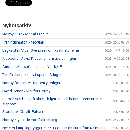
Nyhetsarkiv
Norrby IF söker chefsscout
2026-05-22 13:13
Träningsmatch 7 februari
2026-02-05 08:29
Lagkapten Vidar Svendsén om kvalmatcherna
2025-11-17 19:06
Klubbchef David Kryssman om avslutningen
2025-10-29 22:04
Andreas Klarström lämnar Norrby IF
2025-10-10 14:00
Tim Ekelund tar klivit upp till A-laget!
2025-08-04 19:00
Norrby förstärker truppen ytterligare
2025-03-29
David Bendrik klar för Norrby
2025-03-20
Fotboll ses bäst på plats - biljetterna till hemmapremiären är
2025-03-07
släppta!
Stort tack för allt, Falken
2025-02-28
Norrby kryssade mot Falkenberg
2025-02-27 06:37
Nyheter kring lagbygget 2025: Leon Isa ansluter från Kalmar FF
2025-02-22