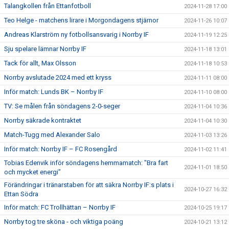
Talangkollen från Ettanfotboll
2024-11-28 17:00
Teo Helge - matchens lirare i Morgondagens stjärnor
2024-11-26 10:07
Andreas Klarström ny fotbollsansvarig i Norrby IF
2024-11-19 12:25
Sju spelare lämnar Norrby IF
2024-11-18 13:01
Tack för allt, Max Olsson
2024-11-18 10:53
Norrby avslutade 2024 med ett kryss
2024-11-11 08:00
Inför match: Lunds BK – Norrby IF
2024-11-10 08:00
TV: Se målen från söndagens 2-0-seger
2024-11-04 10:36
Norrby säkrade kontraktet
2024-11-04 10:30
Match-Tugg med Alexander Salo
2024-11-03 13:26
Inför match: Norrby IF – FC Rosengård
2024-11-02 11:41
Tobias Edenvik inför söndagens hemmamatch: "Bra fart
2024-11-01 18:50
och mycket energi"
Förändringar i tränarstaben för att säkra Norrby IF:s plats i
2024-10-27 16:32
Ettan Södra
Inför match: FC Trollhättan – Norrby IF
2024-10-25 19:17
Norrby tog tre sköna - och viktiga poäng
2024-10-21 13:12