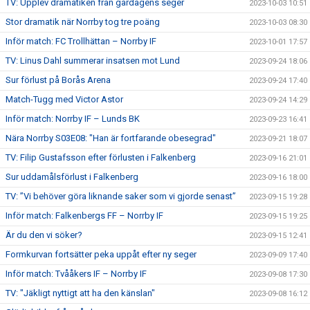
TV: Upplev dramatiken från gårdagens seger
2023-10-03 10:51
Stor dramatik när Norrby tog tre poäng
2023-10-03 08:30
Inför match: FC Trollhättan – Norrby IF
2023-10-01 17:57
TV: Linus Dahl summerar insatsen mot Lund
2023-09-24 18:06
Sur förlust på Borås Arena
2023-09-24 17:40
Match-Tugg med Victor Astor
2023-09-24 14:29
Inför match: Norrby IF – Lunds BK
2023-09-23 16:41
Nära Norrby S03E08: "Han är fortfarande obesegrad"
2023-09-21 18:07
TV: Filip Gustafsson efter förlusten i Falkenberg
2023-09-16 21:01
Sur uddamålsförlust i Falkenberg
2023-09-16 18:00
TV: ”Vi behöver göra liknande saker som vi gjorde senast”
2023-09-15 19:28
Inför match: Falkenbergs FF – Norrby IF
2023-09-15 19:25
Är du den vi söker?
2023-09-15 12:41
Formkurvan fortsätter peka uppåt efter ny seger
2023-09-09 17:40
Inför match: Tvååkers IF – Norrby IF
2023-09-08 17:30
TV: "Jäkligt nyttigt att ha den känslan"
2023-09-08 16:12