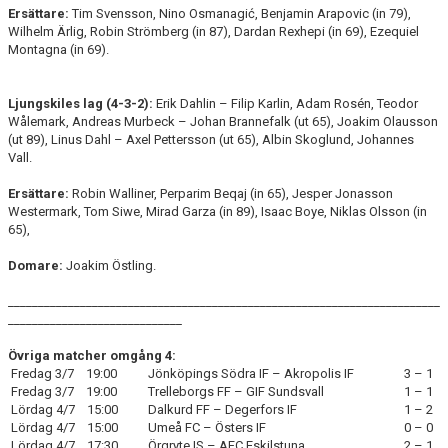
Ersättare:
Tim Svensson, Nino Osmanagić, Benjamin Arapovic (in 79),
Wilhelm Ärlig, Robin Strömberg (in 87), Dardan Rexhepi (in 69), Ezequiel
Montagna (in 69).
Ljungskiles lag (4-3-2
):
Erik Dahlin – Filip Karlin, Adam Rosén, Teodor
Wålemark, Andreas Murbeck – Johan Brannefalk (ut 65), Joakim Olausson
(ut 89), Linus Dahl – Axel Pettersson (ut 65), Albin Skoglund, Johannes
Vall.
Ersättare:
Robin Walliner, Perparim Beqaj (in 65), Jesper Jonasson
Westermark, Tom Siwe, Mirad Garza (in 89), Isaac Boye, Niklas Olsson (in
65),
Domare:
Joakim Östling.
________________________________________________________________________
_____________________________
Övriga matcher omgång 4:
Fredag 3/7 19:00
Jönköpings Södra IF – Akropolis IF
3 – 1
Fredag 3/7 19:00
Trelleborgs FF – GIF Sundsvall
1 – 1
Lördag 4/7 15:00
Dalkurd FF – Degerfors IF
1 – 2
Lördag 4/7 15:00
Umeå FC – Östers IF
0 – 0
Lördag 4/7 17:30
Örgryte IS – AFC Eskilstuna
2 – 1