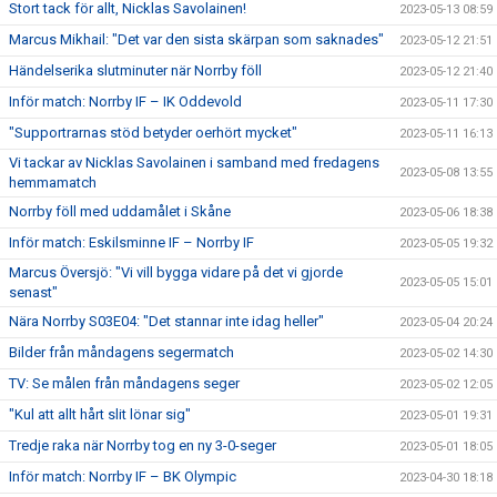
Stort tack för allt, Nicklas Savolainen!
2023-05-13 08:59
Marcus Mikhail: "Det var den sista skärpan som saknades"
2023-05-12 21:51
Händelserika slutminuter när Norrby föll
2023-05-12 21:40
Inför match: Norrby IF – IK Oddevold
2023-05-11 17:30
"Supportrarnas stöd betyder oerhört mycket"
2023-05-11 16:13
Vi tackar av Nicklas Savolainen i samband med fredagens
2023-05-08 13:55
hemmamatch
Norrby föll med uddamålet i Skåne
2023-05-06 18:38
Inför match: Eskilsminne IF – Norrby IF
2023-05-05 19:32
Marcus Översjö: "Vi vill bygga vidare på det vi gjorde
2023-05-05 15:01
senast"
Nära Norrby S03E04: "Det stannar inte idag heller"
2023-05-04 20:24
Bilder från måndagens segermatch
2023-05-02 14:30
TV: Se målen från måndagens seger
2023-05-02 12:05
"Kul att allt hårt slit lönar sig"
2023-05-01 19:31
Tredje raka när Norrby tog en ny 3-0-seger
2023-05-01 18:05
Inför match: Norrby IF – BK Olympic
2023-04-30 18:18