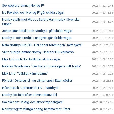
Sex spelare lämnar Norrby IF
2022-11-22 10:48
Ivo Pekalski och Norrby IF går skilda vägar
2022-11-20 11:56
Norrby ställs mot Abdos Saidis Hammarby i Svenska
2022-11-13 18:07
Cupen.
Johan Brannefalk och Norrby IF går skilda vägar
2022-11-11 15:58
Norrby IF och Fredrik Lundgren går skilda vägar
2022-11-11 12:13
Nära Norrby S02E09: "Det här är föreningen i mitt hjärta"
2022-11-10 20:39
Viktor Bergh lämnar Norrby - klar för IFK Värnamo
2022-11-10 19:03
Mak Lind och Norrby IF går skilda vägar
2022-11-08 15:30
Nicklas Savolainen: "Det här är föreningen i mitt hjärta"
2022-11-06 10:27
Mak Lind: "Väldigt känslosamt"
2022-11-06 10:26
Förlust i Östersund - nu väntar spel i Ettan södra
2022-11-05 23:53
Inför match: Östersunds FK – Norrby IF
2022-11-04 18:08
Norrby bötfälls efter administrativt fel
2022-11-03 09:18
Savolainen: "Viktig och skön trepoängare"
2022-10-29 17:06
Norrby tog tre viktiga poäng hemma mot Öster
2022-10-29 17:05