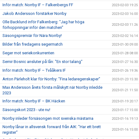
Inför match: Norrby IF – Falkenbergs FF
2023-02-03 19:25
Jakob Andersson förstärker Norrby
2023-02-03 16:00
Olle Backlund inför Falkenberg: "Jag har höga
2023-02-03 11:26
förhoppningar inför den matchen"
Säsongspremiär för Nära Norrby!
2023-02-02 16:14
Bilder från fredagens segermatch
2023-01-30 09:00
Seger mot seriekonkurrenten
2023-01-28 08:00
Semir Bosnic ansluter på lån: "En stor talang"
2023-01-27 16:30
Inför match: Norrby IF – Tvååkers IF
2023-01-26 19:36
Anton Pärleholt klar för Norrby: "Fina ledaregenskaper"
2023-01-23 15:30
Max Andersson årets första målskytt när Norrby inledde
2023-01-21 11:50
2023
Inför match: Norrby IF – BK Häcken
2023-01-19 20:17
Säsongskort 2023 - ute nu!
2023-01-17 15:00
Norrby inleder försäsongen mot svenska mästarna
2023-01-16 19:13
Norrby lånar in allsvensk forward från AIK: "Har ett brett
2023-01-16 15:00
register"