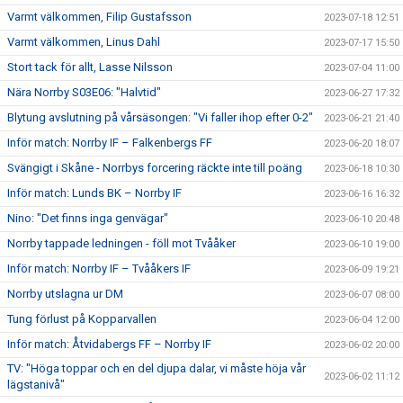
Varmt välkommen, Filip Gustafsson
2023-07-18 12:51
Varmt välkommen, Linus Dahl
2023-07-17 15:50
Stort tack för allt, Lasse Nilsson
2023-07-04 11:00
Nära Norrby S03E06: "Halvtid"
2023-06-27 17:32
Blytung avslutning på vårsäsongen: "Vi faller ihop efter 0-2"
2023-06-21 21:40
Inför match: Norrby IF – Falkenbergs FF
2023-06-20 18:07
Svängigt i Skåne - Norrbys forcering räckte inte till poäng
2023-06-18 10:30
Inför match: Lunds BK – Norrby IF
2023-06-16 16:32
Nino: "Det finns inga genvägar"
2023-06-10 20:48
Norrby tappade ledningen - föll mot Tvååker
2023-06-10 19:00
Inför match: Norrby IF – Tvååkers IF
2023-06-09 19:21
Norrby utslagna ur DM
2023-06-07 08:00
Tung förlust på Kopparvallen
2023-06-04 12:00
Inför match: Åtvidabergs FF – Norrby IF
2023-06-02 20:00
TV: "Höga toppar och en del djupa dalar, vi måste höja vår
2023-06-02 11:12
lägstanivå"