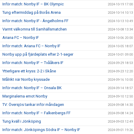
Inför match: Norrby IF – BK Olympic
2024-10-19 17:00
Tung eftermiddag på Borås Arena
2024-10-14 10:13
Inför match: Norrby IF - Ängelholms FF
2024-10-13 10:49
Varmt välkomna till Samhällsmatchen
2024-10-08 13:34
Ariana FC – Norrby IF
2024-10-06 20:00
Inför match: Ariana FC – Norrby IF
2024-10-05 18:07
Norrby upp på fjärdeplats efter 2-1-seger
2024-10-01 09:00
Inför match: Norrby IF – Tvååkers IF
2024-09-29 18:53
Ytterligare ett kryss: 2-2 i Skåne
2024-09-23 12:20
Målrikt när Norrby kryssade
2024-09-16 10:00
Inför match: Norrby IF – Onsala BK
2024-09-14 18:57
Marginalerna emot Norrby
2024-09-10 12:50
TV: Översjös tankar inför måndagen
2024-09-08 14:30
Inför match: Norrby IF – Falkenbergs FF
2024-09-08 14:24
Tung kväll i Jönköping
2024-09-03 12:49
Inför match: Jönköpings Södra IF – Norrby IF
2024-09-01 19:26