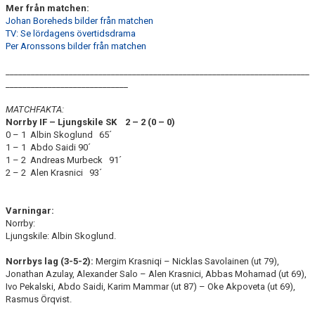
Mer från matchen:
Johan Boreheds bilder från matchen
TV: Se lördagens övertidsdrama
Per Aronssons bilder från matchen
________________________________________________________________________
_____________________________
MATCHFAKTA:
Norrby IF – Ljungskile SK
2 – 2 (0 – 0)
0 – 1 Albin Skoglund 65´
1 – 1 Abdo Saidi 90´
1 – 2 Andreas Murbeck 91´
2 – 2 Alen Krasnici 93´
Varningar:
Norrby:
Ljungskile: Albin Skoglund.
Norrbys lag (3-5-2
):
Mergim Krasniqi – Nicklas Savolainen (ut 79),
Jonathan Azulay, Alexander Salo – Alen Krasnici, Abbas Mohamad (ut 69),
Ivo Pekalski, Abdo Saidi, Karim Mammar (ut 87) – Oke Akpoveta (ut 69),
Rasmus Örqvist.