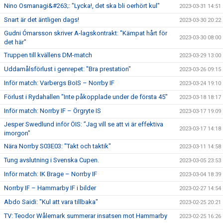
Nino Osmanagi&#263;: "Lycka!, det ska bli oerhört kul"
2023-03-31 14:51
Snart är det äntligen dags!
2023-03-30 20:22
Gudni Ómarsson skriver A-lagskontrakt: "Kämpat hårt för
2023-03-30 08:00
det här"
Truppen till kvällens DM-match
2023-03-29 13:00
Uddamålsförlust i genrepet: "Bra prestation"
2023-03-26 09:15
Inför match: Varbergs BoIS – Norrby IF
2023-03-24 19:10
Förlust i Rydahallen "Inte påkopplade under de första 45"
2023-03-18 18:17
Inför match: Norrby IF – Örgryte IS
2023-03-17 19:09
Jesper Swedlund inför ÖIS: ”Jag vill se att vi är effektiva
2023-03-17 14:18
imorgon"
Nära Norrby S03E03: "Takt och taktik"
2023-03-11 14:58
Tung avslutning i Svenska Cupen.
2023-03-05 23:53
Inför match: IK Brage – Norrby IF
2023-03-04 18:39
Norrby IF – Hammarby IF i bilder
2023-02-27 14:54
Abdo Saidi: "Kul att vara tillbaka"
2023-02-25 20:21
TV: Teodor Wålemark summerar insatsen mot Hammarby
2023-02-25 16:26