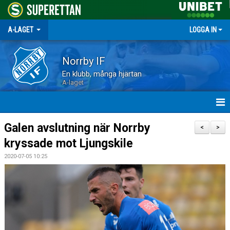
A-LAGET
LOGGA IN
Norrby IF
En klubb, många hjärtan
A-laget
HEM
Galen avslutning när Norrby
<
>
kryssade mot Ljungskile
NYHETER
2020-07-05 10:25
MATCHER
TRUPPEN
KALENDER