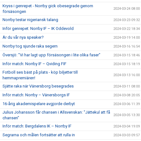
Kryss i genrepet - Norrby gick obesegrade genom
2024-03-24 08:00
försäsongen
Norrby testar nigeriansk talang
2024-03-23 09:32
Inför genrepet: Norrby IF – IK Oddevold
2024-03-22 18:34
Är du vår nya speaker?
2024-03-19 14:00
Norrby tog sjunde raka segern
2024-03-16 16:54
Översjö: "Vi har lagt upp försäsongen i lite olika faser"
2024-03-15 18:46
Inför match: Norrby IF – Qviding FIF
2024-03-15 18:19
Fotboll ses bäst på plats - köp biljetter till
2024-03-13 16:00
hemmapremiären!
Sjätte raka när Vänersborg besegrades
2024-03-11 08:00
Inför match: Norrby – Vänersborgs IF
2024-03-08 20:05
16-årig akademispelare avgjorde derbyt
2024-03-06 11:39
Julius Johansson får chansen i Allsvenskan: "Jättekul att få
2024-03-05 13:30
chansen"
Inför match: Bergdalens IK – Norrby IF
2024-03-04 19:09
Segrarna och målen fortsätter att rulla in
2024-03-03 09:57