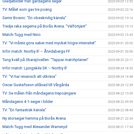
Glädjebilder från gårdagens seger
2023-09-03 12:35
TV: Målet som gav tre poäng
2023-09-02 22:16
Semir Bosnic: "En obeskrivlig känsla"
2023-09-02 19:14
Tredje raka segerna på Borås Arena: "Välförtjänt"
2023-09-02 19:13
Match-Tugg med Nino
2023-09-02 15:43
TV: "Vi måste göra saker med mycket högre intensitet"
2023-09-01 20:05
Inför match: Norrby IF – Åtvidabergs FF
2023-09-01 20:00
Tung kväll på Skarsjövallen: "Tappar matchplanen"
2023-08-25 23:11
Inför match: Ljungskile SK – Norrby IF
2023-08-24 18:35
TV: "Vi har revansch att utkräva"
2023-08-24 14:48
Oscar Gustafsson utlånad till Vårgårda
2023-08-24 12:39
TV: Se målen från måndagens trepoängare
2023-08-22 13:09
Måndagens 4-1-seger i bilder
2023-08-22 09:09
TV: "En fantastisk känsla"
2023-08-22 08:40
Ny storseger hemma på Borås Arena
2023-08-21 22:54
Match-Tugg med Alexander Warneryd
2023-08-21 17:54