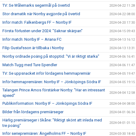
TV: Se Wålemarks segermål på övertid
2024-04-22 11:28
Stor dramatik när Norrby avgjorde på övertid
2024-04-22 08:00
Inför match: Falkenbergs FF – Norrby IF
2024-04-20 17:30
Första förlusten under 2024: "Saknar skärpan"
2024-04-15 09:43
Inför match: Norrby IF – Ariana FC
2024-04-13 16:12
Filip Gustafsson är tillbaka i Norrby
2024-04-13 13:31
Norrby ordnade poäng på stopptid: "Vi är riktigt starka"
2024-04-06 16:41
Match-Tugg med Ture Spendler
2024-04-06 11:47
TV: Se uppsnacket inför lördagens hemmapremiär
2024-04-05 19:47
Inför hemmapremiären: Norrby IF – Jönköpings Södra IF
2024-04-05 19:15
Talangen Prince Amos förstärker Norrby: "Har en intressant
2024-04-04 12:58
speed"
Publikinformation: Norrby IF – Jönköpings Södra IF
2024-04-04 08:00
Bilder från lördagens premiärseger
2024-04-01 06:34
Härlig premiärseger i Skåne: "Riktigt skönt att inleda med
2024-04-01 01:15
tre poäng"
Inför seriepremiären: Ängelholms FF – Norrby IF
2024-03-30 18:40