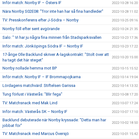
Inför match: Norrby IF – Östers IF
2022-10-28 16:20
Nära Norrby S02E08: "Tror inte han har så fina handleder"
2022-10-28 11:02
TV: Presskonferens efter J-Södra – Norrby
2022-10-25 09:16
Norrby föll efter sent avgörande
2022-10-24 21:35
Salo: " Vi har ju några fina minnen från Stadsparksvallen
2022-10-23 17:36
Inför match: Jönköpings Södra IF – Norrby IF
2022-10-23 17:22
17-årige Olle Backlund skriver A-lagskontrakt: "Stolt över att
2022-10-20 15:00
ha tagit det här steget"
Norrby nollade hemma mot BP
2022-10-15 15:52
Inför match: Norrby IF – IF Brommapojkarna
2022-10-14 19:04
Lördagens matchvärd: Stiftelsen Garissa
2022-10-14 13:32
Tung förlust i Västerås: "Blir fega"
2022-10-08 17:20
TV: Matchsnack med Mak Lind
2022-10-07 17:24
Inför match: Västerås SK – Norrby IF
2022-10-07 17:10
Backlund debuterade när Norrby kryssade: "Detta man har
2022-10-02 18:50
jobbat för"
TV: Matchsnack med Marcus Översjö
2022-10-01 15:42