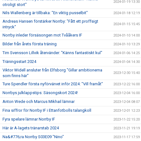
2024-01-19 13:30
otroligt stort"
Nils Wallenberg är tillbaka: "En viktig pusselbit"
2024-01-18 12:19
Andreas Hansen förstärker Norrby: "Fått ett proffsigt
2024-01-15 15:45
intryck"
Norrby inleder försäsongen mot Tvååkers IF
2024-01-10 14:00
Bilder från årets första träning
2024-01-10 13:29
Tim Svensson Lillvik återvänder: "Känns fantastiskt kul"
2024-01-06 14:25
Träningsstart 2024
2024-01-04 14:30
Viktor Widell ansluter från Elfsborg "Gillar ambitionerna
2023-12-30 15:40
som finns här"
Ture Spendler första nyförvärvet inför 2024: "Vill framåt"
2023-12-22 16:00
Norrbys julklappstips: Säsongskort 2024!
2023-12-04 16:00
Anton Wede och Marcus Mikhail lämnar
2023-12-04 08:07
Fina siffror för Norrby IF i Ettanfotbolls talangkoll
2023-12-01 12:23
Fyra spelare lämnar Norrby IF
2023-11-22 15:20
Här är A-lagets tränarstab 2024
2023-11-21 19:19
Na&#776;ra Norrby S03E09 "Nino"
2023-11-17 17:59