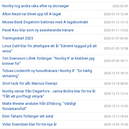
Norrby tog andra raka efter ny storseger
2025-02-09
Albin Neziri tar klivet upp till A-laget
2025-01-14 10:34
Musse Bäck Engström belönas med A-lagskontrakt
2025-01-12 15:13
Pavel Aso klar som ny assisterande tränare
2025-01-11 13:03
Träningsstart 2025
2025-01-07 06:00
Linus Dahl klar för ytterligare ett år "Extremt taggad på att
2025-01-05 10:58
vinna"
Tim Svensson Lillvik förlänger: "Norrby IF är klubben jag
2025-01-04 18:11
brinner för"
Tobias Linderoth ny huvudtränare i Norrby IF: "En härlig
2024-12-19 18:10
utmaning"
Stort tack för allt, Marcus Översjö
2024-12-18 08:00
Norrby värvar från Degerfors - Jamie Bichis klar för tre år:
2024-12-15 13:16
"Fått ett proffsigt intryck"
Malte Wester ansluter från Elfsborg: "Väldigt
2024-12-13 13:20
förväntansfull"
Elvin Tahami förlänger sitt avtal
2024-12-12 18:54
Vidar Svendsen klar för tre nya år
2024-12-09 14:30