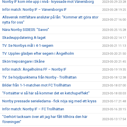
Norrby IF kom inte upp i nivå - kryssade mot Vänersborg
2023-05-29 23:28
Inför match: Norrby IF – Vänersborgs IF
2023-05-28 19:25
Allsvensk mittfältare ansluter på lån: "Kommer att göra stor
2023-05-27 16:00
nytta för oss"
Nära Norrby S03E05: "Savvo"
2023-05-25 15:28
Skadeuppdatering A-laget
2023-05-22 14:17
TV: Se Norrbys mål i 4-1-segern
2023-05-21 11:13
TV: Upplev glädjen efter segern i Ängelholm
2023-05-20 21:50
Skön trepoängare i Skåne
2023-05-20 21:45
Inför match: Ängelholms FF – Norrby IF
2023-05-19 19:35
TV: Se höjdpunkterna från Norrby - Trollhättan
2023-05-18 12:38
Bilder från 1-1-matchen mot FC Trollhättan
2023-05-18 07:00
"Fortsätter vi så här så kommer det en ketchupeffekt"
2023-05-18 00:03
Norrby pressade serieledarna - fick nöja sig med ett kryss
2023-05-17 21:48
Inför match: Norrby IF – FC Trollhättan
2023-05-16 20:15
"Oerhört tacksam över att jag har fått tillhöra den här
2023-05-13 17:54
föreningen"