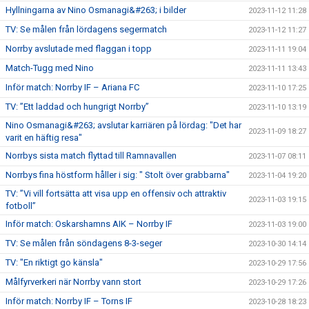
Hyllningarna av Nino Osmanagi&#263; i bilder
2023-11-12 11:28
TV: Se målen från lördagens segermatch
2023-11-12 11:27
Norrby avslutade med flaggan i topp
2023-11-11 19:04
Match-Tugg med Nino
2023-11-11 13:43
Inför match: Norrby IF – Ariana FC
2023-11-10 17:25
TV: ”Ett laddad och hungrigt Norrby”
2023-11-10 13:19
Nino Osmanagi&#263; avslutar karriären på lördag: "Det har
2023-11-09 18:27
varit en häftig resa"
Norrbys sista match flyttad till Ramnavallen
2023-11-07 08:11
Norrbys fina höstform håller i sig: " Stolt över grabbarna"
2023-11-04 19:20
TV: ”Vi vill fortsätta att visa upp en offensiv och attraktiv
2023-11-03 19:15
fotboll”
Inför match: Oskarshamns AIK – Norrby IF
2023-11-03 19:00
TV: Se målen från söndagens 8-3-seger
2023-10-30 14:14
TV: "En riktigt go känsla"
2023-10-29 17:56
Målfyrverkeri när Norrby vann stort
2023-10-29 17:26
Inför match: Norrby IF – Torns IF
2023-10-28 18:23