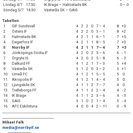
Lördag 4/7 17:30
IK Brage – Halmstads BK
0 – 0
Söndag 5/7 14:30
Västerås SK – GAIS
Tabellen:
1
GIF Sundsvall
4
2
2
0
7 – 4
8
+3
2
Östers IF
4
2
2
0
3 – 1
8
+2
3
Halmstads BK
4
2
1
1
6 – 1
7
+5
4
Degerfors IF
4
2
1
1
8 – 5
7
+3
5
Norrby IF
4
2
1
1
7 – 4
7
+3
6
Jönköpings Södra IF
4
2
0
2
5 – 6
6
- 1
7
Örgryte IS
4
2
0
2
5 – 8
6
- 3
8
Dalkurd FF
4
1
2
1
7 – 3
5
+4
9
Västerås SK
3
1
2
0
3 – 2
5
+1
10
Umeå FC
4
1
2
1
5 – 5
5
0
11
Akropolis IF
4
1
2
1
4 – 4
5
0
12
Ljungskile SK
4
1
1
2
7 – 7
4
0
13
Trelleborgs FF
4
1
1
2
2 – 4
4
- 2
14
IK Brage
4
1
1
2
3 – 6
4
- 3
15
GAIS
3
1
0
2
1 – 4
3
- 4
16
AFC Eskilstuna
4
0
0
4
2 – 11
0
- 9
________________________________________________________________________
_____________________________
Mikael Falk
media@norrbyif.se