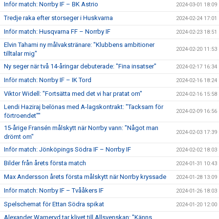
Inför match: Norrby IF – BK Astrio
2024-03-01 18:09
Tredje raka efter storseger i Huskvarna
2024-02-24 17:01
Inför match: Husqvarna FF – Norrby IF
2024-02-23 18:51
Elvin Tahami ny målvakstränare: "Klubbens ambitioner
2024-02-20 11:53
tilltalar mig"
Ny seger när två 14-åringar debuterade: "Fina insatser"
2024-02-17 16:34
Inför match: Norrby IF – IK Tord
2024-02-16 18:24
Viktor Widell: "Fortsätta med det vi har pratat om"
2024-02-16 15:58
Lendi Haziraj belönas med A-lagskontrakt: "Tacksam för
2024-02-09 16:56
förtroendet""
15-årige Fransén målskytt när Norrby vann: "Något man
2024-02-03 17:39
drömt om"
Inför match: Jönköpings Södra IF – Norrby IF
2024-02-02 18:03
Bilder från årets första match
2024-01-31 10:43
Max Andersson årets första målskytt när Norrby kryssade
2024-01-28 13:09
Inför match: Norrby IF – Tvååkers IF
2024-01-26 18:03
Spelschemat för Ettan Södra spikat
2024-01-20 12:00
Alexander Warneryd tar klivet till Allsvenskan: "Känns