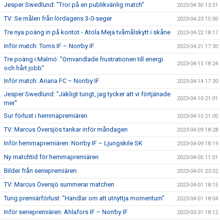
Jesper Swedlund: "Tror på en publikvänlig match"
2023-04-30 13:51
TV: Se målen från lördagens 3-0-seger
2023-04-23 15:00
Tre nya poäng in på kontot - Atola Meja tvåmålskytt i skåne
2023-04-22 18:17
Inför match: Torns IF – Norrby IF
2023-04-21 17:30
Tre poäng i Malmö: "Omvandlade frustrationen till energi
2023-04-15 18:24
och hårt jobb"
Inför match: Ariana FC – Norrby IF
2023-04-14 17:30
Jesper Swedlund: "Jäkligt tungt, jag tycker att vi förtjänade
2023-04-10 21:01
mer"
Sur förlust i hemmapremiären
2023-04-10 21:00
TV: Marcus Översjös tankar inför måndagen
2023-04-09 18:28
Inför hemmapremiären: Norrby IF – Ljungskile SK
2023-04-09 18:19
Ny matchtid för hemmapremiären
2023-04-05 11:01
Bilder från seriepremiären
2023-04-01 23:02
TV: Marcus Översjö summerar matchen
2023-04-01 18:15
Tung premiärförlust: "Handlar om att utnyttja momentum"
2023-04-01 18:04
Inför seriepremiären: Ahlafors IF – Norrby IF
2023-03-31 18:12