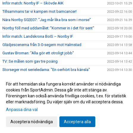
Inför match: Norrby IF – Skövde AIK
2022-10-01 15:29
Tillsammans tar vi kampen mot barncancer!
2022-09-22 16:00
Nära Norrby S02E07: "Jag mår lika bra som i morse"
2022-09-21 16:39
Norrby föll med uddamålet: "Kommer in i det för sent"
2022-09-18 20:00
Inför match: Landskrona BoIS – Norrby IF
2022-09-17 19:00
Glädjescenerna från 3-0-segern mot Halmstad
2022-09-14 13:58
Gustav Broman: "Alla gör ett otroligt jobb"
2022-09-14 13:44
TV: Se målen som gav tre poäng
2022-09-14 13:42
Storseger mot serieledarna: "En oerhört bra känsla"
2022-09-14 13:30
Inför match: Norrby IF – Halmstads BK
2022-09-12 19:53
För att hemsidan ska fungera korrekt använder vi nödvändiga
Norrby kryssade borta mot Örebro
2022-09-04 17:37
cookies från SportAdmin. Dessa går inte att stänga av.
Inför match: Örebro SK – Norrby IF
2022-09-03 15:42
Föreningen kan också använda frivilliga cookies, t.ex. för statistik
eller marknadsföring. Du väljer själv om du vill acceptera dessa.
Norrby klara för gruppspelet i Svenska Cupen
2022-09-01 10:09
Anpassa dina val
Inför match: Lunds BK – Norrby IF
2022-08-31 09:30
TV: Mak Lind inför onsdagens cupmatch mot Lund
2022-08-30 15:29
Acceptera nödvändiga
Acceptera alla
TV: Se målen som gav tre poäng
2022-08-29 12:58