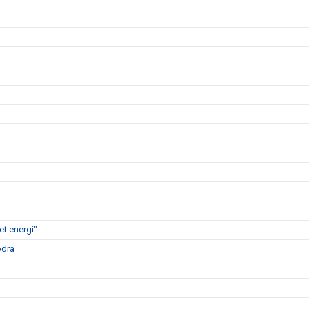
t energi"
ödra