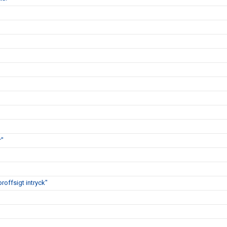
r"
proffsigt intryck"