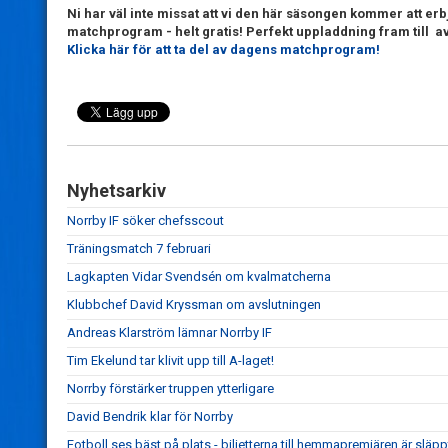
Ni har väl inte missat att vi den här säsongen kommer att erbj
matchprogram - helt gratis! Perfekt uppladdning fram till a
Klicka här för att ta del av dagens matchprogram!
Nyhetsarkiv
Norrby IF söker chefsscout
Träningsmatch 7 februari
Lagkapten Vidar Svendsén om kvalmatcherna
Klubbchef David Kryssman om avslutningen
Andreas Klarström lämnar Norrby IF
Tim Ekelund tar klivit upp till A-laget!
Norrby förstärker truppen ytterligare
David Bendrik klar för Norrby
Fotboll ses bäst på plats - biljetterna till hemmapremiären är släpp