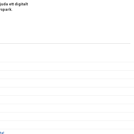
uda ett digitalt
vspark.
ta!