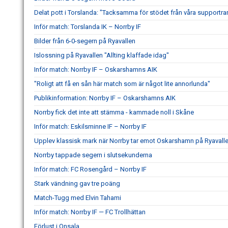
Delat pott i Torslanda: "Tacksamma för stödet från våra supportra
Inför match: Torslanda IK – Norrby IF
Bilder från 6-0-segern på Ryavallen
Islossning på Ryavallen "Allting klaffade idag"
Inför match: Norrby IF – Oskarshamns AIK
"Roligt att få en sån här match som är något lite annorlunda"
Publikinformation: Norrby IF – Oskarshamns AIK
Norrby fick det inte att stämma - kammade noll i Skåne
Inför match: Eskilsminne IF – Norrby IF
Upplev klassisk mark när Norrby tar emot Oskarshamn på Ryavall
Norrby tappade segern i slutsekunderna
Inför match: FC Rosengård – Norrby IF
Stark vändning gav tre poäng
Match-Tugg med Elvin Tahami
Inför match: Norrby IF — FC Trollhättan
Förlust i Onsala