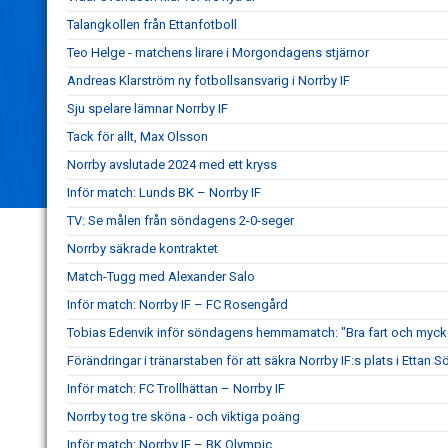
Talangkollen från Ettanfotboll
Teo Helge - matchens lirare i Morgondagens stjärnor
Andreas Klarström ny fotbollsansvarig i Norrby IF
Sju spelare lämnar Norrby IF
Tack för allt, Max Olsson
Norrby avslutade 2024 med ett kryss
Inför match: Lunds BK – Norrby IF
TV: Se målen från söndagens 2-0-seger
Norrby säkrade kontraktet
Match-Tugg med Alexander Salo
Inför match: Norrby IF – FC Rosengård
Tobias Edenvik inför söndagens hemmamatch: "Bra fart och mycke
Förändringar i tränarstaben för att säkra Norrby IF:s plats i Ettan S
Inför match: FC Trollhättan – Norrby IF
Norrby tog tre sköna - och viktiga poäng
Inför match: Norrby IF – BK Olympic