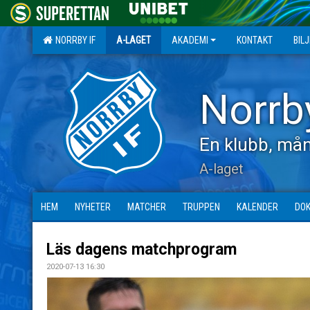
NORRBY IF
A-LAGET
AKADEMI
KONTAKT
BIL
Norrb
En klubb, mån
A-laget
HEM
NYHETER
MATCHER
TRUPPEN
KALENDER
DO
Läs dagens matchprogram
2020-07-13 16:30