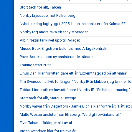
Stort tack för allt, Falken
Norrby kryssade mot Falkenberg
Nyheter kring lagbygget 2025: Leon Isa ansluter från Kalmar FF
Norrby tog andra raka efter ny storseger
Albin Neziri tar klivet upp till A-laget
Musse Bäck Engström belönas med A-lagskontrakt
Pavel Aso klar som ny assisterande tränare
Träningsstart 2025
Linus Dahl klar för ytterligare ett år "Extremt taggad på att vinna"
Tim Svensson Lillvik förlänger: "Norrby IF är klubben jag brinner fö
Tobias Linderoth ny huvudtränare i Norrby IF: "En härlig utmaning"
Stort tack för allt, Marcus Översjö
Norrby värvar från Degerfors - Jamie Bichis klar för tre år: "Fått ett 
Malte Wester ansluter från Elfsborg: "Väldigt förväntansfull"
Elvin Tahami förlänger sitt avtal
Vidar Svendsen klar för tre nya år