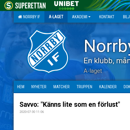
NORRBY IF
A-LAGET
AKADEMI
KONTAKT
BIL
Norrb
En klubb, mån
A-laget
HEM
NYHETER
MATCHER
TRUPPEN
KALENDER
DO
Savvo: "Känns lite som en förlust"
2020-07-30 11:06