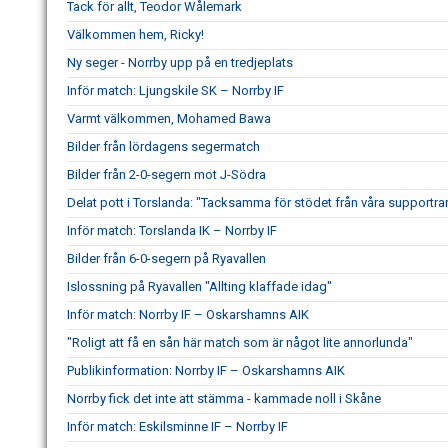
Tack för allt, Teodor Wålemark
Välkommen hem, Ricky!
Ny seger - Norrby upp på en tredjeplats
Inför match: Ljungskile SK – Norrby IF
Varmt välkommen, Mohamed Bawa
Bilder från lördagens segermatch
Bilder från 2-0-segern mot J-Södra
Delat pott i Torslanda: "Tacksamma för stödet från våra supportra
Inför match: Torslanda IK – Norrby IF
Bilder från 6-0-segern på Ryavallen
Islossning på Ryavallen "Allting klaffade idag"
Inför match: Norrby IF – Oskarshamns AIK
"Roligt att få en sån här match som är något lite annorlunda"
Publikinformation: Norrby IF – Oskarshamns AIK
Norrby fick det inte att stämma - kammade noll i Skåne
Inför match: Eskilsminne IF – Norrby IF