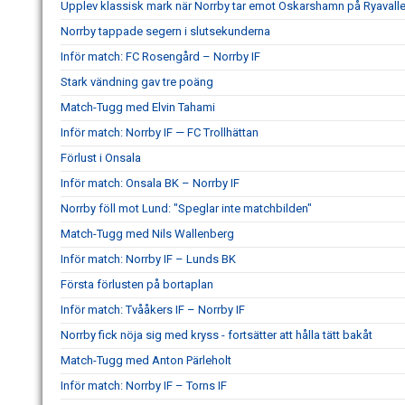
Upplev klassisk mark när Norrby tar emot Oskarshamn på Ryavall
Norrby tappade segern i slutsekunderna
Inför match: FC Rosengård – Norrby IF
Stark vändning gav tre poäng
Match-Tugg med Elvin Tahami
Inför match: Norrby IF — FC Trollhättan
Förlust i Onsala
Inför match: Onsala BK – Norrby IF
Norrby föll mot Lund: "Speglar inte matchbilden"
Match-Tugg med Nils Wallenberg
Inför match: Norrby IF – Lunds BK
Första förlusten på bortaplan
Inför match: Tvååkers IF – Norrby IF
Norrby fick nöja sig med kryss - fortsätter att hålla tätt bakåt
Match-Tugg med Anton Pärleholt
Inför match: Norrby IF – Torns IF