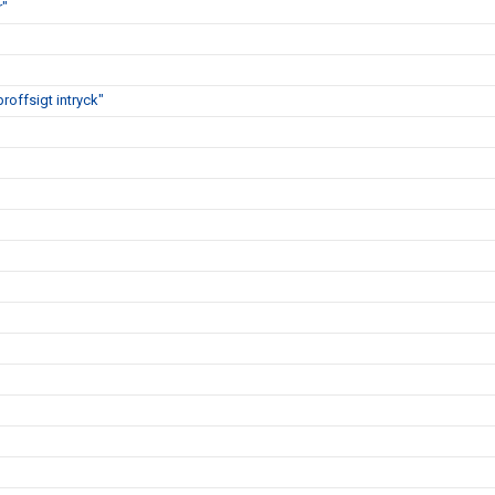
r"
proffsigt intryck"