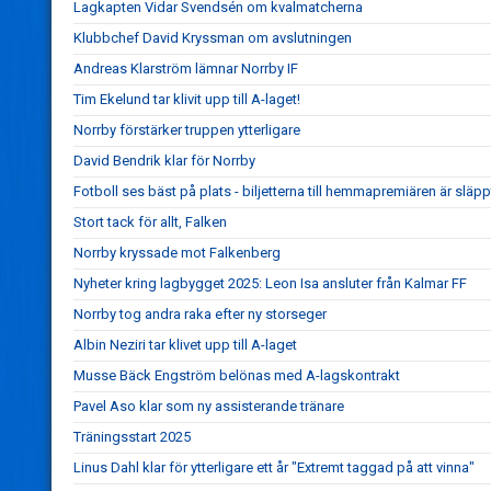
Lagkapten Vidar Svendsén om kvalmatcherna
Klubbchef David Kryssman om avslutningen
Andreas Klarström lämnar Norrby IF
Tim Ekelund tar klivit upp till A-laget!
Norrby förstärker truppen ytterligare
David Bendrik klar för Norrby
Fotboll ses bäst på plats - biljetterna till hemmapremiären är släpp
Stort tack för allt, Falken
Norrby kryssade mot Falkenberg
Nyheter kring lagbygget 2025: Leon Isa ansluter från Kalmar FF
Norrby tog andra raka efter ny storseger
Albin Neziri tar klivet upp till A-laget
Musse Bäck Engström belönas med A-lagskontrakt
Pavel Aso klar som ny assisterande tränare
Träningsstart 2025
Linus Dahl klar för ytterligare ett år "Extremt taggad på att vinna"