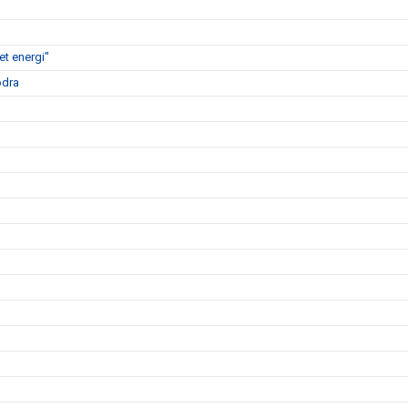
t energi"
ödra