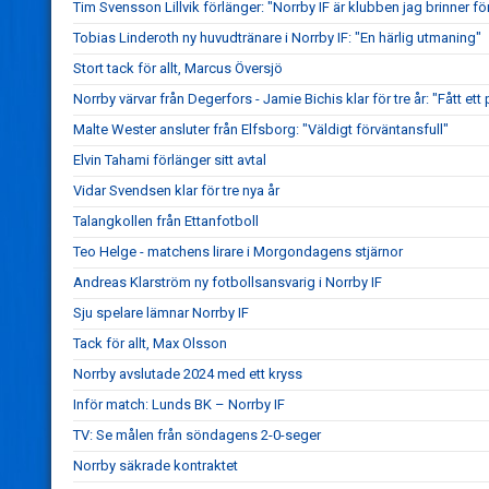
Tim Svensson Lillvik förlänger: "Norrby IF är klubben jag brinner fö
Tobias Linderoth ny huvudtränare i Norrby IF: "En härlig utmaning"
Stort tack för allt, Marcus Översjö
Norrby värvar från Degerfors - Jamie Bichis klar för tre år: "Fått ett 
Malte Wester ansluter från Elfsborg: "Väldigt förväntansfull"
Elvin Tahami förlänger sitt avtal
Vidar Svendsen klar för tre nya år
Talangkollen från Ettanfotboll
Teo Helge - matchens lirare i Morgondagens stjärnor
Andreas Klarström ny fotbollsansvarig i Norrby IF
Sju spelare lämnar Norrby IF
Tack för allt, Max Olsson
Norrby avslutade 2024 med ett kryss
Inför match: Lunds BK – Norrby IF
TV: Se målen från söndagens 2-0-seger
Norrby säkrade kontraktet