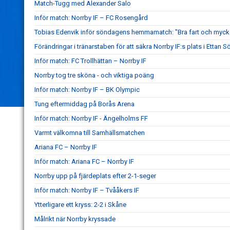
Match-Tugg med Alexander Salo
Inför match: Norrby IF – FC Rosengård
Tobias Edenvik inför söndagens hemmamatch: "Bra fart och mycke
Förändringar i tränarstaben för att säkra Norrby IF:s plats i Ettan S
Inför match: FC Trollhättan – Norrby IF
Norrby tog tre sköna - och viktiga poäng
Inför match: Norrby IF – BK Olympic
Tung eftermiddag på Borås Arena
Inför match: Norrby IF - Ängelholms FF
Varmt välkomna till Samhällsmatchen
Ariana FC – Norrby IF
Inför match: Ariana FC – Norrby IF
Norrby upp på fjärdeplats efter 2-1-seger
Inför match: Norrby IF – Tvååkers IF
Ytterligare ett kryss: 2-2 i Skåne
Målrikt när Norrby kryssade