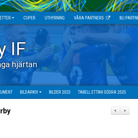
JETTER
CUPER
UTHYRNING
VÅRA PARTNERS
BLI PARTN
y IF
ga hjärtan
KUMENT
BILDARKIV
BILDER 2025
TABELL ETTAN SÖDRA 2025
rrby
<
>