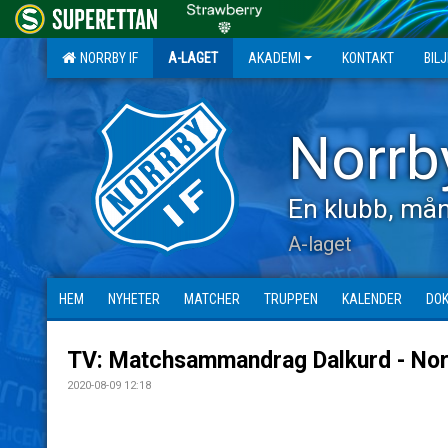
NORRBY IF
A-LAGET
AKADEMI
KONTAKT
BIL
Norrb
En klubb, mån
A-laget
HEM
NYHETER
MATCHER
TRUPPEN
KALENDER
DO
TV: Matchsammandrag Dalkurd - No
2020-08-09 12:18