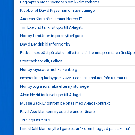
Lagkapten Vidar Svendsén om kvalmatcherna
Klubbchef David Kryssman om avslutningen
Andreas Klarström lämnar Norrby IF
Tim Ekelund tar klivit upp till A-laget!
Norrby förstärker truppen ytterligare
David Bendrik klar för Norrby
Fotboll ses bäst på plats - biljetterna till hemmapremiären är släpp
Stort tack för allt, Falken
Norrby kryssade mot Falkenberg
Nyheter kring lagbygget 2025: Leon Isa ansluter från Kalmar FF
Norrby tog andra raka efter ny storseger
Albin Neziri tar klivet upp till A-laget
Musse Bäck Engström belönas med A-lagskontrakt
Pavel Aso klar som ny assisterande tränare
Träningsstart 2025
Linus Dahl klar för ytterligare ett år "Extremt taggad på att vinna"