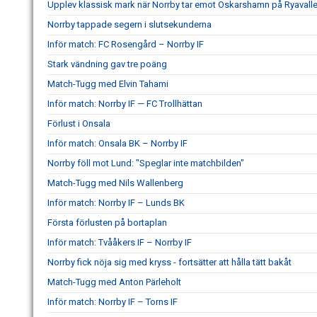
Upplev klassisk mark när Norrby tar emot Oskarshamn på Ryavall
Norrby tappade segern i slutsekunderna
Inför match: FC Rosengård – Norrby IF
Stark vändning gav tre poäng
Match-Tugg med Elvin Tahami
Inför match: Norrby IF — FC Trollhättan
Förlust i Onsala
Inför match: Onsala BK – Norrby IF
Norrby föll mot Lund: "Speglar inte matchbilden"
Match-Tugg med Nils Wallenberg
Inför match: Norrby IF – Lunds BK
Första förlusten på bortaplan
Inför match: Tvååkers IF – Norrby IF
Norrby fick nöja sig med kryss - fortsätter att hålla tätt bakåt
Match-Tugg med Anton Pärleholt
Inför match: Norrby IF – Torns IF