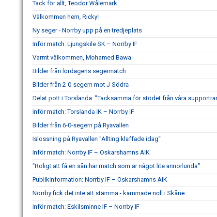
Tack för allt, Teodor Wålemark
Välkommen hem, Ricky!
Ny seger - Norrby upp på en tredjeplats
Inför match: Ljungskile SK – Norrby IF
Varmt välkommen, Mohamed Bawa
Bilder från lördagens segermatch
Bilder från 2-0-segern mot J-Södra
Delat pott i Torslanda: "Tacksamma för stödet från våra supportra
Inför match: Torslanda IK – Norrby IF
Bilder från 6-0-segern på Ryavallen
Islossning på Ryavallen "Allting klaffade idag"
Inför match: Norrby IF – Oskarshamns AIK
"Roligt att få en sån här match som är något lite annorlunda"
Publikinformation: Norrby IF – Oskarshamns AIK
Norrby fick det inte att stämma - kammade noll i Skåne
Inför match: Eskilsminne IF – Norrby IF