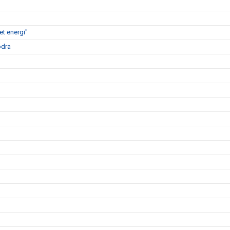
t energi"
ödra