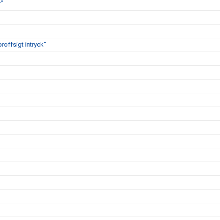
r"
proffsigt intryck"