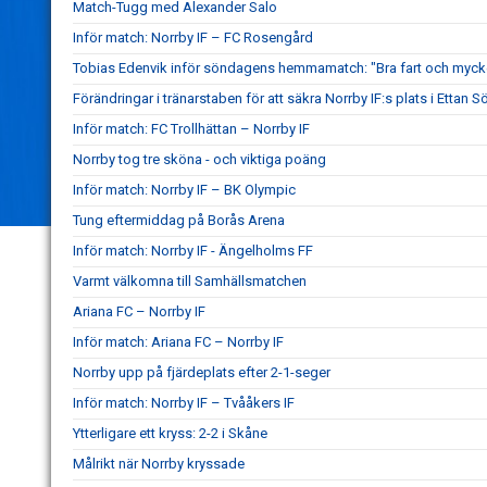
Match-Tugg med Alexander Salo
Inför match: Norrby IF – FC Rosengård
Tobias Edenvik inför söndagens hemmamatch: "Bra fart och mycke
Förändringar i tränarstaben för att säkra Norrby IF:s plats i Ettan S
Inför match: FC Trollhättan – Norrby IF
Norrby tog tre sköna - och viktiga poäng
Inför match: Norrby IF – BK Olympic
Tung eftermiddag på Borås Arena
Inför match: Norrby IF - Ängelholms FF
Varmt välkomna till Samhällsmatchen
Ariana FC – Norrby IF
Inför match: Ariana FC – Norrby IF
Norrby upp på fjärdeplats efter 2-1-seger
Inför match: Norrby IF – Tvååkers IF
Ytterligare ett kryss: 2-2 i Skåne
Målrikt när Norrby kryssade