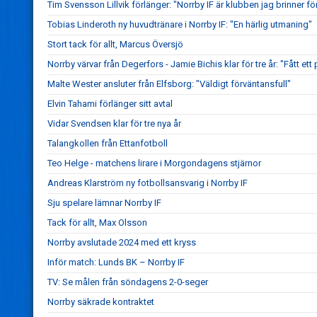
Tim Svensson Lillvik förlänger: "Norrby IF är klubben jag brinner fö
Tobias Linderoth ny huvudtränare i Norrby IF: "En härlig utmaning"
Stort tack för allt, Marcus Översjö
Norrby värvar från Degerfors - Jamie Bichis klar för tre år: "Fått ett 
Malte Wester ansluter från Elfsborg: "Väldigt förväntansfull"
Elvin Tahami förlänger sitt avtal
Vidar Svendsen klar för tre nya år
Talangkollen från Ettanfotboll
Teo Helge - matchens lirare i Morgondagens stjärnor
Andreas Klarström ny fotbollsansvarig i Norrby IF
Sju spelare lämnar Norrby IF
Tack för allt, Max Olsson
Norrby avslutade 2024 med ett kryss
Inför match: Lunds BK – Norrby IF
TV: Se målen från söndagens 2-0-seger
Norrby säkrade kontraktet