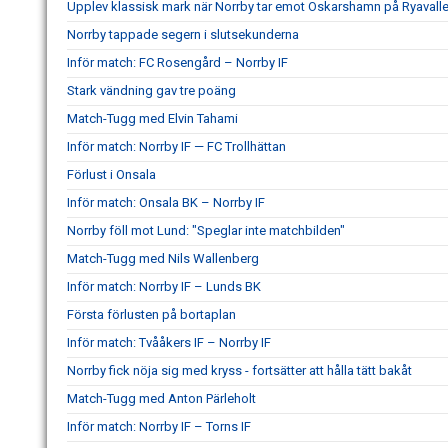
Upplev klassisk mark när Norrby tar emot Oskarshamn på Ryavall
Norrby tappade segern i slutsekunderna
Inför match: FC Rosengård – Norrby IF
Stark vändning gav tre poäng
Match-Tugg med Elvin Tahami
Inför match: Norrby IF — FC Trollhättan
Förlust i Onsala
Inför match: Onsala BK – Norrby IF
Norrby föll mot Lund: "Speglar inte matchbilden"
Match-Tugg med Nils Wallenberg
Inför match: Norrby IF – Lunds BK
Första förlusten på bortaplan
Inför match: Tvååkers IF – Norrby IF
Norrby fick nöja sig med kryss - fortsätter att hålla tätt bakåt
Match-Tugg med Anton Pärleholt
Inför match: Norrby IF – Torns IF