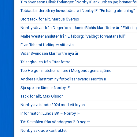
Tim Svensson Lillvik förlänger: "Norrby IF är klubben jag brinner fö
Tobias Linderoth ny huvudtränare i Norrby IF: "En härlig utmaning"
Stort tack för allt, Marcus Översjö
Norrby värvar från Degerfors - Jamie Bichis klar för tre år: "Fått ett 
Malte Wester ansluter från Elfsborg: "Väldigt förväntansfull"
Elvin Tahami förlänger sitt avtal
Vidar Svendsen klar för tre nya år
Talangkollen från Ettanfotboll
Teo Helge - matchens lirare i Morgondagens stjärnor
Andreas Klarström ny fotbollsansvarig i Norrby IF
Sju spelare lämnar Norrby IF
Tack för allt, Max Olsson
Norrby avslutade 2024 med ett kryss
Inför match: Lunds BK – Norrby IF
TV: Se målen från söndagens 2-0-seger
Norrby säkrade kontraktet