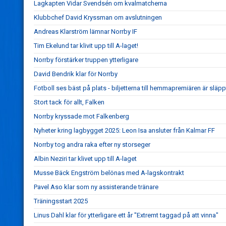
Lagkapten Vidar Svendsén om kvalmatcherna
Klubbchef David Kryssman om avslutningen
Andreas Klarström lämnar Norrby IF
Tim Ekelund tar klivit upp till A-laget!
Norrby förstärker truppen ytterligare
David Bendrik klar för Norrby
Fotboll ses bäst på plats - biljetterna till hemmapremiären är släpp
Stort tack för allt, Falken
Norrby kryssade mot Falkenberg
Nyheter kring lagbygget 2025: Leon Isa ansluter från Kalmar FF
Norrby tog andra raka efter ny storseger
Albin Neziri tar klivet upp till A-laget
Musse Bäck Engström belönas med A-lagskontrakt
Pavel Aso klar som ny assisterande tränare
Träningsstart 2025
Linus Dahl klar för ytterligare ett år "Extremt taggad på att vinna"