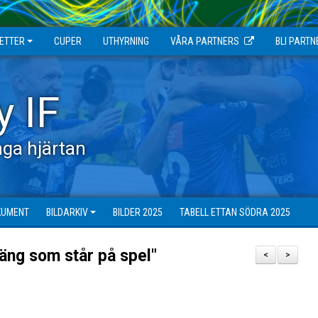
JETTER
CUPER
UTHYRNING
VÅRA PARTNERS
BLI PARTN
y IF
ga hjärtan
KUMENT
BILDARKIV
BILDER 2025
TABELL ETTAN SÖDRA 2025
poäng som står på spel"
<
>