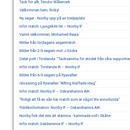
Tack för allt, Teodor Wålemark
Välkommen hem, Ricky!
Ny seger - Norrby upp på en tredjeplats
Inför match: Ljungskile SK – Norrby IF
Varmt välkommen, Mohamed Bawa
Bilder från lördagens segermatch
Bilder från 2-0-segern mot J-Södra
Delat pott i Torslanda: "Tacksamma för stödet från våra supportra
Inför match: Torslanda IK – Norrby IF
Bilder från 6-0-segern på Ryavallen
Islossning på Ryavallen "Allting klaffade idag"
Inför match: Norrby IF – Oskarshamns AIK
"Roligt att få en sån här match som är något lite annorlunda"
Publikinformation: Norrby IF – Oskarshamns AIK
Norrby fick det inte att stämma - kammade noll i Skåne
Inför match: Eskilsminne IF – Norrby IF