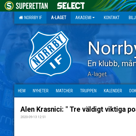
NORRBY IF
A-LAGET
AKADEMI
KONTAKT
BIL
Norrb
En klubb, mån
A-laget
HEM
NYHETER
MATCHER
TRUPPEN
KALENDER
DO
Alen Krasnici: " Tre väldigt viktiga 
2020-09-13 12:51