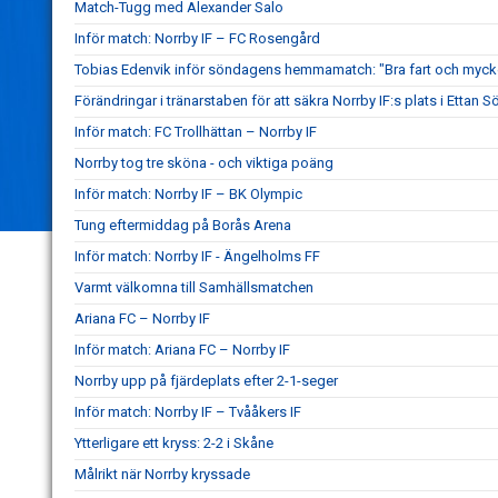
Match-Tugg med Alexander Salo
Inför match: Norrby IF – FC Rosengård
Tobias Edenvik inför söndagens hemmamatch: "Bra fart och mycke
Förändringar i tränarstaben för att säkra Norrby IF:s plats i Ettan S
Inför match: FC Trollhättan – Norrby IF
Norrby tog tre sköna - och viktiga poäng
Inför match: Norrby IF – BK Olympic
Tung eftermiddag på Borås Arena
Inför match: Norrby IF - Ängelholms FF
Varmt välkomna till Samhällsmatchen
Ariana FC – Norrby IF
Inför match: Ariana FC – Norrby IF
Norrby upp på fjärdeplats efter 2-1-seger
Inför match: Norrby IF – Tvååkers IF
Ytterligare ett kryss: 2-2 i Skåne
Målrikt när Norrby kryssade