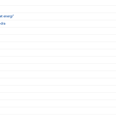
t energi"
ödra