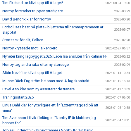
Tim Ekelund tar klivit upp till A-laget!
2025-08-04 19:00
Norrby förstärker truppen ytterligare
2025-03-29
David Bendrik klar för Norrby
2025-03-20
Fotboll ses bäst på plats - biljetterna till hemmapremiären är
2025-03-07
släppta!
Stort tack för allt, Falken
2025-02-28
Norrby kryssade mot Falkenberg
2025-02-27 06:37
Nyheter kring lagbygget 2025: Leon Isa ansluter från Kalmar FF
2025-02-22
Norrby tog andra raka efter ny storseger
2025-02-09
Albin Neziri tar klivet upp till A-laget
2025-01-14 10:34
Musse Bäck Engström belönas med A-lagskontrakt
2025-01-12 15:13
Pavel Aso klar som ny assisterande tränare
2025-01-11 13:03
Träningsstart 2025
2025-01-07 06:00
Linus Dahl klar för ytterligare ett år "Extremt taggad på att
2025-01-05 10:58
vinna"
Tim Svensson Lillvik förlänger: "Norrby IF är klubben jag
2025-01-04 18:11
brinner för"
Tobias Linderoth ny huvudtränare i Norrby IF: "En härlig