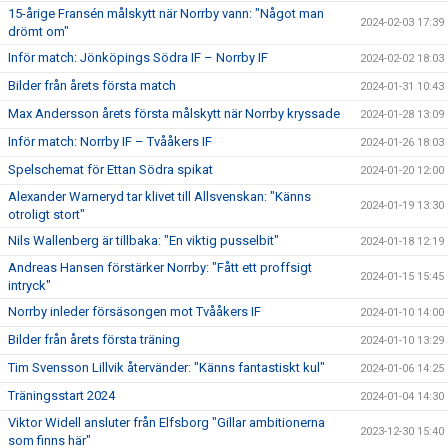
15-årige Fransén målskytt när Norrby vann: "Något man
2024-02-03 17:39
drömt om"
Inför match: Jönköpings Södra IF – Norrby IF
2024-02-02 18:03
Bilder från årets första match
2024-01-31 10:43
Max Andersson årets första målskytt när Norrby kryssade
2024-01-28 13:09
Inför match: Norrby IF – Tvååkers IF
2024-01-26 18:03
Spelschemat för Ettan Södra spikat
2024-01-20 12:00
Alexander Warneryd tar klivet till Allsvenskan: "Känns
2024-01-19 13:30
otroligt stort"
Nils Wallenberg är tillbaka: "En viktig pusselbit"
2024-01-18 12:19
Andreas Hansen förstärker Norrby: "Fått ett proffsigt
2024-01-15 15:45
intryck"
Norrby inleder försäsongen mot Tvååkers IF
2024-01-10 14:00
Bilder från årets första träning
2024-01-10 13:29
Tim Svensson Lillvik återvänder: "Känns fantastiskt kul"
2024-01-06 14:25
Träningsstart 2024
2024-01-04 14:30
Viktor Widell ansluter från Elfsborg "Gillar ambitionerna
2023-12-30 15:40
som finns här"