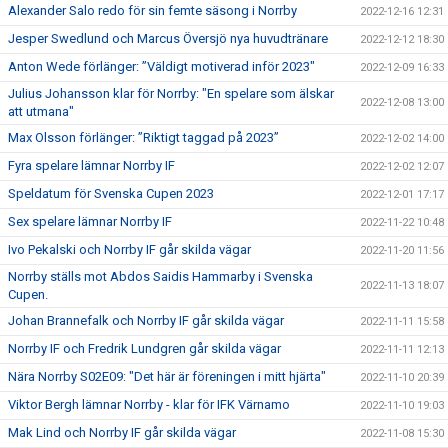
Alexander Salo redo för sin femte säsong i Norrby
2022-12-16 12:31
Jesper Swedlund och Marcus Översjö nya huvudtränare
2022-12-12 18:30
Anton Wede förlänger: ”Väldigt motiverad inför 2023"
2022-12-09 16:33
Julius Johansson klar för Norrby: "En spelare som älskar
2022-12-08 13:00
att utmana"
Max Olsson förlänger: ”Riktigt taggad på 2023”
2022-12-02 14:00
Fyra spelare lämnar Norrby IF
2022-12-02 12:07
Speldatum för Svenska Cupen 2023
2022-12-01 17:17
Sex spelare lämnar Norrby IF
2022-11-22 10:48
Ivo Pekalski och Norrby IF går skilda vägar
2022-11-20 11:56
Norrby ställs mot Abdos Saidis Hammarby i Svenska
2022-11-13 18:07
Cupen.
Johan Brannefalk och Norrby IF går skilda vägar
2022-11-11 15:58
Norrby IF och Fredrik Lundgren går skilda vägar
2022-11-11 12:13
Nära Norrby S02E09: "Det här är föreningen i mitt hjärta"
2022-11-10 20:39
Viktor Bergh lämnar Norrby - klar för IFK Värnamo
2022-11-10 19:03
Mak Lind och Norrby IF går skilda vägar
2022-11-08 15:30