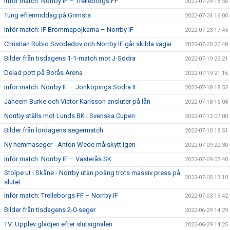
Inför match: Norrby IF – Trelleborgs FF
2022-07-29 18:56
Tung eftermiddag på Grimsta
2022-07-24 16:00
Inför match: IF Brommapojkarna – Norrby IF
2022-07-23 17:45
Christian Rubio Sivodedov och Norrby IF går skilda vägar
2022-07-20 20:48
Bilder från tisdagens 1-1-match mot J-Södra
2022-07-19 23:21
Delad pott på Borås Arena
2022-07-19 21:16
Inför match: Norrby IF – Jönköpings Södra IF
2022-07-18 18:52
Jaheem Burke och Victor Karlsson ansluter på lån
2022-07-18 16:08
Norrby ställs mot Lunds BK i Svenska Cupen
2022-07-12 07:00
Bilder från lördagens segermatch
2022-07-10 18:51
Ny hemmaseger - Anton Wede målskytt igen
2022-07-09 22:30
Inför match: Norrby IF – Västerås SK
2022-07-09 07:40
Stolpe ut i Skåne - Norrby utan poäng trots massiv press på
2022-07-05 13:10
slutet
Inför match: Trelleborgs FF – Norrby IF
2022-07-03 19:42
Bilder från tisdagens 2-0-seger
2022-06-29 14:29
TV: Upplev glädjen efter slutsignalen
2022-06-29 14:25