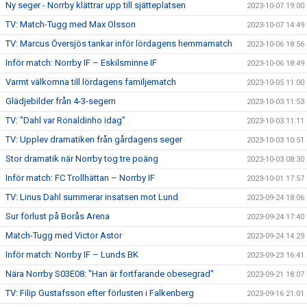
Ny seger - Norrby klättrar upp till sjätteplatsen
2023-10-07 19:00
TV: Match-Tugg med Max Olsson
2023-10-07 14:49
TV: Marcus Översjös tankar inför lördagens hemmamatch
2023-10-06 18:56
Inför match: Norrby IF – Eskilsminne IF
2023-10-06 18:49
Varmt välkomna till lördagens familjematch
2023-10-05 11:00
Glädjebilder från 4-3-segern
2023-10-03 11:53
TV: "Dahl var Ronaldinho idag"
2023-10-03 11:11
TV: Upplev dramatiken från gårdagens seger
2023-10-03 10:51
Stor dramatik när Norrby tog tre poäng
2023-10-03 08:30
Inför match: FC Trollhättan – Norrby IF
2023-10-01 17:57
TV: Linus Dahl summerar insatsen mot Lund
2023-09-24 18:06
Sur förlust på Borås Arena
2023-09-24 17:40
Match-Tugg med Victor Astor
2023-09-24 14:29
Inför match: Norrby IF – Lunds BK
2023-09-23 16:41
Nära Norrby S03E08: "Han är fortfarande obesegrad"
2023-09-21 18:07
TV: Filip Gustafsson efter förlusten i Falkenberg
2023-09-16 21:01