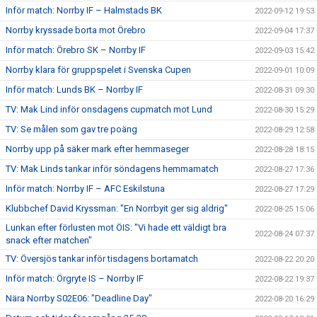
Inför match: Norrby IF – Halmstads BK
2022-09-12 19:53
Norrby kryssade borta mot Örebro
2022-09-04 17:37
Inför match: Örebro SK – Norrby IF
2022-09-03 15:42
Norrby klara för gruppspelet i Svenska Cupen
2022-09-01 10:09
Inför match: Lunds BK – Norrby IF
2022-08-31 09:30
TV: Mak Lind inför onsdagens cupmatch mot Lund
2022-08-30 15:29
TV: Se målen som gav tre poäng
2022-08-29 12:58
Norrby upp på säker mark efter hemmaseger
2022-08-28 18:15
TV: Mak Linds tankar inför söndagens hemmamatch
2022-08-27 17:36
Inför match: Norrby IF – AFC Eskilstuna
2022-08-27 17:29
Klubbchef David Kryssman: "En Norrbyit ger sig aldrig"
2022-08-25 15:06
Lunkan efter förlusten mot ÖIS: "Vi hade ett väldigt bra
2022-08-24 07:37
snack efter matchen"
TV: Översjös tankar inför tisdagens bortamatch
2022-08-22 20:20
Inför match: Örgryte IS – Norrby IF
2022-08-22 19:37
Nära Norrby S02E06: "Deadline Day"
2022-08-20 16:29