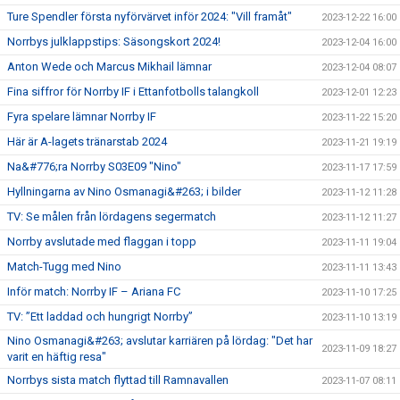
Ture Spendler första nyförvärvet inför 2024: "Vill framåt"
2023-12-22 16:00
Norrbys julklappstips: Säsongskort 2024!
2023-12-04 16:00
Anton Wede och Marcus Mikhail lämnar
2023-12-04 08:07
Fina siffror för Norrby IF i Ettanfotbolls talangkoll
2023-12-01 12:23
Fyra spelare lämnar Norrby IF
2023-11-22 15:20
Här är A-lagets tränarstab 2024
2023-11-21 19:19
Na&#776;ra Norrby S03E09 "Nino"
2023-11-17 17:59
Hyllningarna av Nino Osmanagi&#263; i bilder
2023-11-12 11:28
TV: Se målen från lördagens segermatch
2023-11-12 11:27
Norrby avslutade med flaggan i topp
2023-11-11 19:04
Match-Tugg med Nino
2023-11-11 13:43
Inför match: Norrby IF – Ariana FC
2023-11-10 17:25
TV: ”Ett laddad och hungrigt Norrby”
2023-11-10 13:19
Nino Osmanagi&#263; avslutar karriären på lördag: "Det har
2023-11-09 18:27
varit en häftig resa"
Norrbys sista match flyttad till Ramnavallen
2023-11-07 08:11