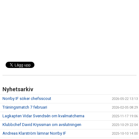
DOKUMENT
BILDARKIV
BILDER 2025
TABELL ETTAN SÖDRA 2025
Nyhetsarkiv
Norrby IF söker chefsscout
2026-05-22 13:13
Träningsmatch 7 februari
2026-02-05 08:29
Lagkapten Vidar Svendsén om kvalmatcherna
2025-11-17 19:06
Klubbchef David Kryssman om avslutningen
2025-10-29 22:04
Andreas Klarström lämnar Norrby IF
2025-10-10 14:00