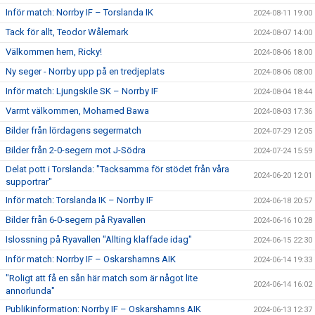
Inför match: Norrby IF – Torslanda IK
2024-08-11 19:00
Tack för allt, Teodor Wålemark
2024-08-07 14:00
Välkommen hem, Ricky!
2024-08-06 18:00
Ny seger - Norrby upp på en tredjeplats
2024-08-06 08:00
Inför match: Ljungskile SK – Norrby IF
2024-08-04 18:44
Varmt välkommen, Mohamed Bawa
2024-08-03 17:36
Bilder från lördagens segermatch
2024-07-29 12:05
Bilder från 2-0-segern mot J-Södra
2024-07-24 15:59
Delat pott i Torslanda: "Tacksamma för stödet från våra
2024-06-20 12:01
supportrar"
Inför match: Torslanda IK – Norrby IF
2024-06-18 20:57
Bilder från 6-0-segern på Ryavallen
2024-06-16 10:28
Islossning på Ryavallen "Allting klaffade idag"
2024-06-15 22:30
Inför match: Norrby IF – Oskarshamns AIK
2024-06-14 19:33
"Roligt att få en sån här match som är något lite
2024-06-14 16:02
annorlunda"
Publikinformation: Norrby IF – Oskarshamns AIK
2024-06-13 12:37