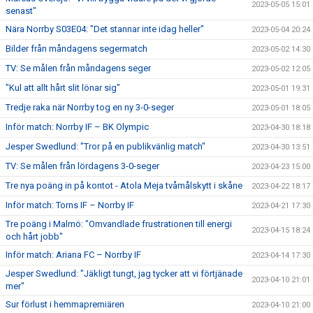
2023-05-05 15:01
senast"
Nära Norrby S03E04: "Det stannar inte idag heller"
2023-05-04 20:24
Bilder från måndagens segermatch
2023-05-02 14:30
TV: Se målen från måndagens seger
2023-05-02 12:05
"Kul att allt hårt slit lönar sig"
2023-05-01 19:31
Tredje raka när Norrby tog en ny 3-0-seger
2023-05-01 18:05
Inför match: Norrby IF – BK Olympic
2023-04-30 18:18
Jesper Swedlund: "Tror på en publikvänlig match"
2023-04-30 13:51
TV: Se målen från lördagens 3-0-seger
2023-04-23 15:00
Tre nya poäng in på kontot - Atola Meja tvåmålskytt i skåne
2023-04-22 18:17
Inför match: Torns IF – Norrby IF
2023-04-21 17:30
Tre poäng i Malmö: "Omvandlade frustrationen till energi
2023-04-15 18:24
och hårt jobb"
Inför match: Ariana FC – Norrby IF
2023-04-14 17:30
Jesper Swedlund: "Jäkligt tungt, jag tycker att vi förtjänade
2023-04-10 21:01
mer"
Sur förlust i hemmapremiären
2023-04-10 21:00