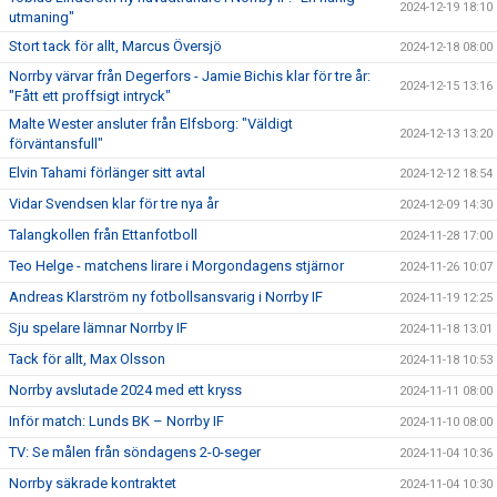
2024-12-19 18:10
utmaning"
Stort tack för allt, Marcus Översjö
2024-12-18 08:00
Norrby värvar från Degerfors - Jamie Bichis klar för tre år:
2024-12-15 13:16
"Fått ett proffsigt intryck"
Malte Wester ansluter från Elfsborg: "Väldigt
2024-12-13 13:20
förväntansfull"
Elvin Tahami förlänger sitt avtal
2024-12-12 18:54
Vidar Svendsen klar för tre nya år
2024-12-09 14:30
Talangkollen från Ettanfotboll
2024-11-28 17:00
Teo Helge - matchens lirare i Morgondagens stjärnor
2024-11-26 10:07
Andreas Klarström ny fotbollsansvarig i Norrby IF
2024-11-19 12:25
Sju spelare lämnar Norrby IF
2024-11-18 13:01
Tack för allt, Max Olsson
2024-11-18 10:53
Norrby avslutade 2024 med ett kryss
2024-11-11 08:00
Inför match: Lunds BK – Norrby IF
2024-11-10 08:00
TV: Se målen från söndagens 2-0-seger
2024-11-04 10:36
Norrby säkrade kontraktet
2024-11-04 10:30