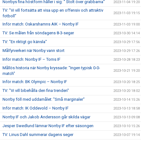
Norrbys fina höstform håller i sig: " Stolt över grabbarna"
2023-11-04 19:20
TV: ”Vi vill fortsätta att visa upp en offensiv och attraktiv
2023-11-03 19:15
fotboll”
Inför match: Oskarshamns AIK – Norrby IF
2023-11-03 19:00
TV: Se målen från söndagens 8-3-seger
2023-10-30 14:14
TV: "En riktigt go känsla"
2023-10-29 17:56
Målfyrverkeri när Norrby vann stort
2023-10-29 17:26
Inför match: Norrby IF – Torns IF
2023-10-28 18:23
Mållös historia när Norrby kryssade: "Ingen typisk 0-0-
2023-10-21 19:20
match"
Inför match: BK Olympic – Norrby IF
2023-10-20 18:25
TV: "Vi vill bibehålla den fina trenden"
2023-10-20 18:02
Norrby föll med uddamålet: "Små marginaler"
2023-10-14 15:26
Inför match: IK Oddevold – Norrby IF
2023-10-13 18:58
Norrby IF och Jakob Andersson går skilda vägar
2023-10-13 09:08
Jesper Swedlund lämnar Norrby IF efter säsongen
2023-10-10 15:26
TV: Linus Dahl summerar dagens seger
2023-10-07 19:14