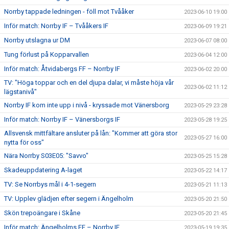
Norrby tappade ledningen - föll mot Tvååker
2023-06-10 19:00
Inför match: Norrby IF – Tvååkers IF
2023-06-09 19:21
Norrby utslagna ur DM
2023-06-07 08:00
Tung förlust på Kopparvallen
2023-06-04 12:00
Inför match: Åtvidabergs FF – Norrby IF
2023-06-02 20:00
TV: "Höga toppar och en del djupa dalar, vi måste höja vår
2023-06-02 11:12
lägstanivå"
Norrby IF kom inte upp i nivå - kryssade mot Vänersborg
2023-05-29 23:28
Inför match: Norrby IF – Vänersborgs IF
2023-05-28 19:25
Allsvensk mittfältare ansluter på lån: "Kommer att göra stor
2023-05-27 16:00
nytta för oss"
Nära Norrby S03E05: "Savvo"
2023-05-25 15:28
Skadeuppdatering A-laget
2023-05-22 14:17
TV: Se Norrbys mål i 4-1-segern
2023-05-21 11:13
TV: Upplev glädjen efter segern i Ängelholm
2023-05-20 21:50
Skön trepoängare i Skåne
2023-05-20 21:45
Inför match: Ängelholms FF – Norrby IF
2023-05-19 19:35