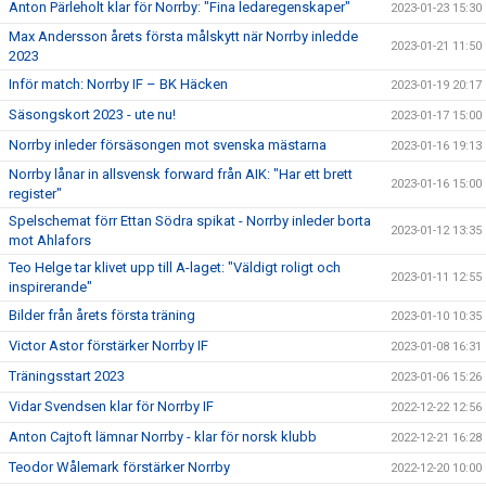
Anton Pärleholt klar för Norrby: "Fina ledaregenskaper"
2023-01-23 15:30
Max Andersson årets första målskytt när Norrby inledde
2023-01-21 11:50
2023
Inför match: Norrby IF – BK Häcken
2023-01-19 20:17
Säsongskort 2023 - ute nu!
2023-01-17 15:00
Norrby inleder försäsongen mot svenska mästarna
2023-01-16 19:13
Norrby lånar in allsvensk forward från AIK: "Har ett brett
2023-01-16 15:00
register"
Spelschemat förr Ettan Södra spikat - Norrby inleder borta
2023-01-12 13:35
mot Ahlafors
Teo Helge tar klivet upp till A-laget: "Väldigt roligt och
2023-01-11 12:55
inspirerande"
Bilder från årets första träning
2023-01-10 10:35
Victor Astor förstärker Norrby IF
2023-01-08 16:31
Träningsstart 2023
2023-01-06 15:26
Vidar Svendsen klar för Norrby IF
2022-12-22 12:56
Anton Cajtoft lämnar Norrby - klar för norsk klubb
2022-12-21 16:28
Teodor Wålemark förstärker Norrby
2022-12-20 10:00