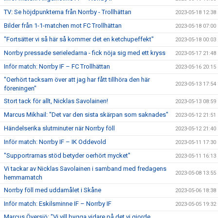
TV: Se höjdpunkterna från Norrby - Trollhättan
2023-05-18 12:38
Bilder från 1-1-matchen mot FC Trollhättan
2023-05-18 07:00
"Fortsätter vi så här så kommer det en ketchupeffekt"
2023-05-18 00:03
Norrby pressade serieledarna - fick nöja sig med ett kryss
2023-05-17 21:48
Inför match: Norrby IF – FC Trollhättan
2023-05-16 20:15
"Oerhört tacksam över att jag har fått tillhöra den här
2023-05-13 17:54
föreningen"
Stort tack för allt, Nicklas Savolainen!
2023-05-13 08:59
Marcus Mikhail: "Det var den sista skärpan som saknades"
2023-05-12 21:51
Händelserika slutminuter när Norrby föll
2023-05-12 21:40
Inför match: Norrby IF – IK Oddevold
2023-05-11 17:30
"Supportrarnas stöd betyder oerhört mycket"
2023-05-11 16:13
Vi tackar av Nicklas Savolainen i samband med fredagens
2023-05-08 13:55
hemmamatch
Norrby föll med uddamålet i Skåne
2023-05-06 18:38
Inför match: Eskilsminne IF – Norrby IF
2023-05-05 19:32
Marcus Översjö: "Vi vill bygga vidare på det vi gjorde