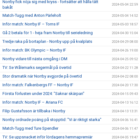
Norrby fick nöja sig med kryss - fortsätter att hålla tätt
2024-05-04 22:59
bakåt
Match-Tugg med Anton Pärleholt
2024-05-04 14:52
Inför match: Norrby IF – Torns IF
2024-05-03 18:57
Gå 2 betala för 1 - heja fram Norrby till serieledning
2024-04-30 15:04
Tredje raka på bortaplan - Norrby upp på kvalplats
2024-04-29 08:00
Inför match: BK Olympic – Norrby IF
2024-04-26 19:00
Norrby vidare till nästa omgång i DM
2024-04-25 09:52
TV: Se Wålemarks segermål på övertid
2024-04-22 11:28
Stor dramatik när Norrby avgjorde på övertid
2024-04-22 08:00
Inför match: Falkenbergs FF – Norrby IF
2024-04-20 17:30
Första förlusten under 2024: "Saknar skärpan"
2024-04-15 09:43
Inför match: Norrby IF – Ariana FC
2024-04-13 16:12
Filip Gustafsson är tillbaka i Norrby
2024-04-13 13:31
Norrby ordnade poäng på stopptid: "Vi är riktigt starka"
2024-04-06 16:41
Match-Tugg med Ture Spendler
2024-04-06 11:47
TV: Se uppsnacket inför lördagens hemmapremiär
2024-04-05 19:47