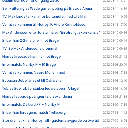
Datum och tider för omgång 25-30
2022-08-17 13:01
Sen kvittering av Wede gav en poäng på Bravida Arena
2022-08-14 16:39
TV: Mak Linds tankar inför bortamötet med Utsikten.
2022-08-14 10:05
Varmt välkommen till Norrby IF, André Reinholdsson
2022-08-11 17:00
Max Andersson efter första målet: "En otroligt skön känsla"
2022-08-10 09:56
Bilder från 2-2-matchen mot Brage
2022-08-10 09:49
TV: Se Max Anderssons drömmål
2022-08-10 09:15
Norrby kryssade hemma mot Brage
2022-08-09 21:42
Inför match: Norrby IF – IK Brage
2022-08-08 20:09
Varmt välkommen, Nasiru Mohammed
2022-08-08 17:33
Bubacarr Jobe lånas ut till Oskarshamn
2022-08-08 12:40
Tobias Edenvik förstärker ledarstaben i A-laget
2022-08-05 16:06
Norrby tappade poängen i slutsekunderna
2022-08-03 21:18
Inför match: Dalkurd FF – Norrby IF
2022-08-02 17:35
Bilder från lördagens match Trelleborg
2022-07-31 11:42
Stor dramatik när Norrby föll - gästerna avgjorde på övertid
2022-07-30 16:04