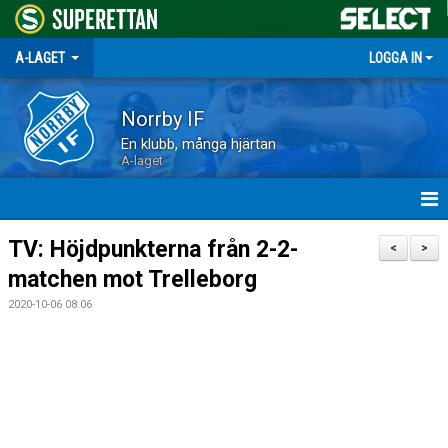
A-LAGET
LOGGA IN
Norrby IF
En klubb, många hjärtan
A-laget
HEM
TV: Höjdpunkterna från 2-2-
<
>
matchen mot Trelleborg
NYHETER
2020-10-06 08:06
MATCHER
TRUPPEN
KALENDER