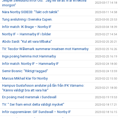
Jesper Swedlund inför ÖIS: ”Jag vill se att vi är effektiva
2023-03-17 14:18
imorgon"
Nära Norrby S03E03: "Takt och taktik"
2023-03-11 14:58
Tung avslutning i Svenska Cupen.
2023-03-05 23:53
Inför match: IK Brage – Norrby IF
2023-03-04 18:39
Norrby IF – Hammarby IF i bilder
2023-02-27 14:54
Abdo Saidi: "Kul att vara tillbaka"
2023-02-25 20:21
TV: Teodor Wålemark summerar insatsen mot Hammarby
2023-02-25 16:26
Inga poäng hemma mot Hammarby
2023-02-25 16:19
Inför match: Norrby IF – Hammarby IF
2023-02-24 18:00
Semir Bosnic: "Riktigt taggad"
2023-02-24 13:59
Marcus Mikhail klar för Norrby
2023-02-22 15:50
Hampus Gustafsson ansluter på lån från IFK Värnamo:
2023-02-21 18:00
"Känns väldigt bra att vara här"
En poäng med mersmak i Sundsvall
2023-02-19 19:53
TV: " Ser fram emot detta väldigt mycket"
2023-02-18 17:21
Inför cuppremiären: GIF Sundsvall – Norrby IF
2023-02-18 16:15