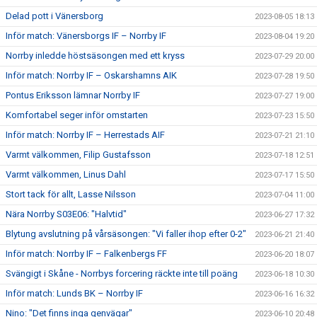
Delad pott i Vänersborg
2023-08-05 18:13
Inför match: Vänersborgs IF – Norrby IF
2023-08-04 19:20
Norrby inledde höstsäsongen med ett kryss
2023-07-29 20:00
Inför match: Norrby IF – Oskarshamns AIK
2023-07-28 19:50
Pontus Eriksson lämnar Norrby IF
2023-07-27 19:00
Komfortabel seger inför omstarten
2023-07-23 15:50
Inför match: Norrby IF – Herrestads AIF
2023-07-21 21:10
Varmt välkommen, Filip Gustafsson
2023-07-18 12:51
Varmt välkommen, Linus Dahl
2023-07-17 15:50
Stort tack för allt, Lasse Nilsson
2023-07-04 11:00
Nära Norrby S03E06: "Halvtid"
2023-06-27 17:32
Blytung avslutning på vårsäsongen: "Vi faller ihop efter 0-2"
2023-06-21 21:40
Inför match: Norrby IF – Falkenbergs FF
2023-06-20 18:07
Svängigt i Skåne - Norrbys forcering räckte inte till poäng
2023-06-18 10:30
Inför match: Lunds BK – Norrby IF
2023-06-16 16:32
Nino: "Det finns inga genvägar"
2023-06-10 20:48