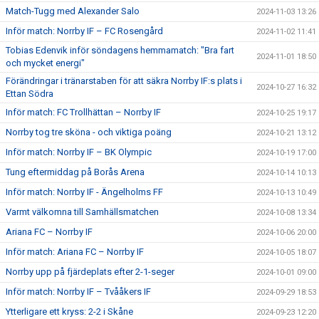
Match-Tugg med Alexander Salo
2024-11-03 13:26
Inför match: Norrby IF – FC Rosengård
2024-11-02 11:41
Tobias Edenvik inför söndagens hemmamatch: "Bra fart
2024-11-01 18:50
och mycket energi"
Förändringar i tränarstaben för att säkra Norrby IF:s plats i
2024-10-27 16:32
Ettan Södra
Inför match: FC Trollhättan – Norrby IF
2024-10-25 19:17
Norrby tog tre sköna - och viktiga poäng
2024-10-21 13:12
Inför match: Norrby IF – BK Olympic
2024-10-19 17:00
Tung eftermiddag på Borås Arena
2024-10-14 10:13
Inför match: Norrby IF - Ängelholms FF
2024-10-13 10:49
Varmt välkomna till Samhällsmatchen
2024-10-08 13:34
Ariana FC – Norrby IF
2024-10-06 20:00
Inför match: Ariana FC – Norrby IF
2024-10-05 18:07
Norrby upp på fjärdeplats efter 2-1-seger
2024-10-01 09:00
Inför match: Norrby IF – Tvååkers IF
2024-09-29 18:53
Ytterligare ett kryss: 2-2 i Skåne
2024-09-23 12:20