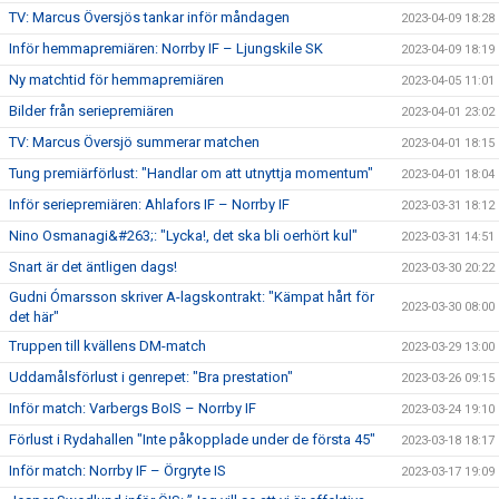
TV: Marcus Översjös tankar inför måndagen
2023-04-09 18:28
Inför hemmapremiären: Norrby IF – Ljungskile SK
2023-04-09 18:19
Ny matchtid för hemmapremiären
2023-04-05 11:01
Bilder från seriepremiären
2023-04-01 23:02
TV: Marcus Översjö summerar matchen
2023-04-01 18:15
Tung premiärförlust: "Handlar om att utnyttja momentum"
2023-04-01 18:04
Inför seriepremiären: Ahlafors IF – Norrby IF
2023-03-31 18:12
Nino Osmanagi&#263;: "Lycka!, det ska bli oerhört kul"
2023-03-31 14:51
Snart är det äntligen dags!
2023-03-30 20:22
Gudni Ómarsson skriver A-lagskontrakt: "Kämpat hårt för
2023-03-30 08:00
det här"
Truppen till kvällens DM-match
2023-03-29 13:00
Uddamålsförlust i genrepet: "Bra prestation"
2023-03-26 09:15
Inför match: Varbergs BoIS – Norrby IF
2023-03-24 19:10
Förlust i Rydahallen "Inte påkopplade under de första 45"
2023-03-18 18:17
Inför match: Norrby IF – Örgryte IS
2023-03-17 19:09