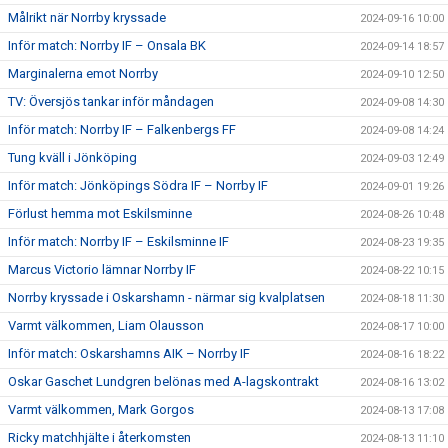
Målrikt när Norrby kryssade
2024-09-16 10:00
Inför match: Norrby IF – Onsala BK
2024-09-14 18:57
Marginalerna emot Norrby
2024-09-10 12:50
TV: Översjös tankar inför måndagen
2024-09-08 14:30
Inför match: Norrby IF – Falkenbergs FF
2024-09-08 14:24
Tung kväll i Jönköping
2024-09-03 12:49
Inför match: Jönköpings Södra IF – Norrby IF
2024-09-01 19:26
Förlust hemma mot Eskilsminne
2024-08-26 10:48
Inför match: Norrby IF – Eskilsminne IF
2024-08-23 19:35
Marcus Victorio lämnar Norrby IF
2024-08-22 10:15
Norrby kryssade i Oskarshamn - närmar sig kvalplatsen
2024-08-18 11:30
Varmt välkommen, Liam Olausson
2024-08-17 10:00
Inför match: Oskarshamns AIK – Norrby IF
2024-08-16 18:22
Oskar Gaschet Lundgren belönas med A-lagskontrakt
2024-08-16 13:02
Varmt välkommen, Mark Gorgos
2024-08-13 17:08
Ricky matchhjälte i återkomsten
2024-08-13 11:10