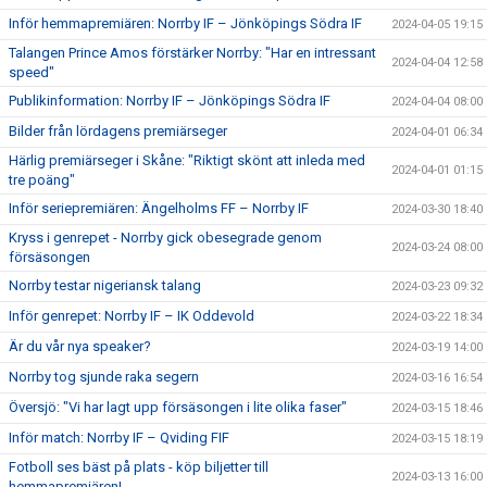
Inför hemmapremiären: Norrby IF – Jönköpings Södra IF
2024-04-05 19:15
Talangen Prince Amos förstärker Norrby: "Har en intressant
2024-04-04 12:58
speed"
Publikinformation: Norrby IF – Jönköpings Södra IF
2024-04-04 08:00
Bilder från lördagens premiärseger
2024-04-01 06:34
Härlig premiärseger i Skåne: "Riktigt skönt att inleda med
2024-04-01 01:15
tre poäng"
Inför seriepremiären: Ängelholms FF – Norrby IF
2024-03-30 18:40
Kryss i genrepet - Norrby gick obesegrade genom
2024-03-24 08:00
försäsongen
Norrby testar nigeriansk talang
2024-03-23 09:32
Inför genrepet: Norrby IF – IK Oddevold
2024-03-22 18:34
Är du vår nya speaker?
2024-03-19 14:00
Norrby tog sjunde raka segern
2024-03-16 16:54
Översjö: "Vi har lagt upp försäsongen i lite olika faser"
2024-03-15 18:46
Inför match: Norrby IF – Qviding FIF
2024-03-15 18:19
Fotboll ses bäst på plats - köp biljetter till
2024-03-13 16:00
hemmapremiären!