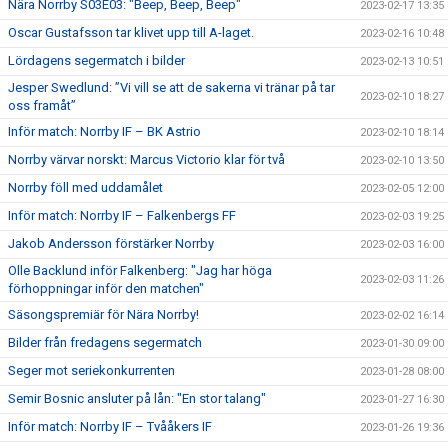
Nära Norrby S03E03: "Beep, Beep, Beep"
2023-02-17 13:35
Oscar Gustafsson tar klivet upp till A-laget.
2023-02-16 10:48
Lördagens segermatch i bilder
2023-02-13 10:51
Jesper Swedlund: ”Vi vill se att de sakerna vi tränar på tar
2023-02-10 18:27
oss framåt”
Inför match: Norrby IF – BK Astrio
2023-02-10 18:14
Norrby värvar norskt: Marcus Victorio klar för två
2023-02-10 13:50
Norrby föll med uddamålet
2023-02-05 12:00
Inför match: Norrby IF – Falkenbergs FF
2023-02-03 19:25
Jakob Andersson förstärker Norrby
2023-02-03 16:00
Olle Backlund inför Falkenberg: "Jag har höga
2023-02-03 11:26
förhoppningar inför den matchen"
Säsongspremiär för Nära Norrby!
2023-02-02 16:14
Bilder från fredagens segermatch
2023-01-30 09:00
Seger mot seriekonkurrenten
2023-01-28 08:00
Semir Bosnic ansluter på lån: "En stor talang"
2023-01-27 16:30
Inför match: Norrby IF – Tvååkers IF
2023-01-26 19:36