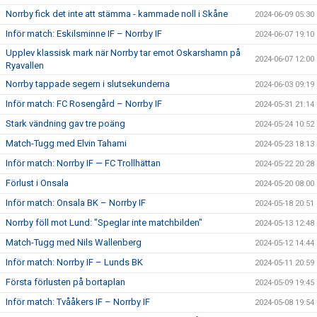
Norrby fick det inte att stämma - kammade noll i Skåne
2024-06-09 05:30
Inför match: Eskilsminne IF – Norrby IF
2024-06-07 19:10
Upplev klassisk mark när Norrby tar emot Oskarshamn på
2024-06-07 12:00
Ryavallen
Norrby tappade segern i slutsekunderna
2024-06-03 09:19
Inför match: FC Rosengård – Norrby IF
2024-05-31 21:14
Stark vändning gav tre poäng
2024-05-24 10:52
Match-Tugg med Elvin Tahami
2024-05-23 18:13
Inför match: Norrby IF — FC Trollhättan
2024-05-22 20:28
Förlust i Onsala
2024-05-20 08:00
Inför match: Onsala BK – Norrby IF
2024-05-18 20:51
Norrby föll mot Lund: "Speglar inte matchbilden"
2024-05-13 12:48
Match-Tugg med Nils Wallenberg
2024-05-12 14:44
Inför match: Norrby IF – Lunds BK
2024-05-11 20:59
Första förlusten på bortaplan
2024-05-09 19:45
Inför match: Tvååkers IF – Norrby IF
2024-05-08 19:54