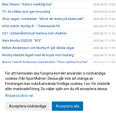
Max Olsson: "Känns overkligt bra"
2022-06-29 13:59
TV: Se målen som gav tre poäng
2022-06-29 13:43
Skön seger i omstarten: "Skönt att starta på bästa sätt"
2022-06-29 13:40
Inför match: Norrby IF – Östersunds FK
2022-06-27 19:32
U21: Uddamålsförlust hemma mot Utsikten
2022-06-21 11:03
Nära Norrby S02E05: "#23"
2022-06-17 13:39
Melvin Andersson och Norrby IF går skilda vägar
2022-06-16 17:59
Norrby inledde lägret med ett kryss mot Varberg
2022-06-16 16:56
Anton Cajtoft förlänger med Norrby: "Trivs väldigt bra här"
2022-06-15 17:00
Bilder från träningsveckan
2022-06-10 09:20
För att hemsidan ska fungera korrekt använder vi nödvändiga
Inga poäng när Norrby avslutade vårsäsongen
2022-05-28 15:13
cookies från SportAdmin. Dessa går inte att stänga av.
Föreningen kan också använda frivilliga cookies, t.ex. för statistik
TV: Max Olsson om att äntligen vara tillbaka i truppen
2022-05-27 17:44
eller marknadsföring. Du väljer själv om du vill acceptera dessa.
Inför match: IK Brage – Norrby IF
2022-05-27 17:23
Anpassa dina val
Norrby IF och Abbas Mohamad går skilda vägar
2022-05-25 13:51
U21: Tung kväll på Borås Arena
Acceptera nödvändiga
Acceptera alla
2022-05-25 09:48
Bilder från Norrby - Utsikten
2022-05-24 09:50