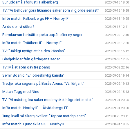
Sur uddamålsförlust i Falkenberg
2023-09-16 18:00
TV: ”Vi behöver göra liknande saker som vi gjorde senast”
2023-09-15 19:28
Inför match: Falkenbergs FF – Norrby IF
2023-09-15 19:25
Är du den vi söker?
2023-09-15 12:41
Formkurvan fortsätter peka uppåt efter ny seger
2023-09-09 17:40
Inför match: Tvååkers IF – Norrby IF
2023-09-08 17:30
TV: "Jäkligt nyttigt att ha den känslan"
2023-09-08 16:12
Glädjebilder från gårdagens seger
2023-09-03 12:35
TV: Målet som gav tre poäng
2023-09-02 22:16
Semir Bosnic: "En obeskrivlig känsla"
2023-09-02 19:14
Tredje raka segerna på Borås Arena: "Välförtjänt"
2023-09-02 19:13
Match-Tugg med Nino
2023-09-02 15:43
TV: "Vi måste göra saker med mycket högre intensitet"
2023-09-01 20:05
Inför match: Norrby IF – Åtvidabergs FF
2023-09-01 20:00
Tung kväll på Skarsjövallen: "Tappar matchplanen"
2023-08-25 23:11
Inför match: Ljungskile SK – Norrby IF
2023-08-24 18:35