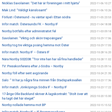
Nicklas Savolainen: "Det här är föreningen i mitt hjärta"
2022-11-06 10:27
Mak Lind: "Väldigt känslosamt"
2022-11-06 10:26
Förlust i Östersund - nu väntar spel i Ettan södra
2022-11-05 23:53
Inför match: Östersunds FK – Norrby IF
2022-11-04 18:08
Norrby bötfälls efter administrativt fel
2022-11-03 09:18
Savolainen: "Viktig och skön trepoängare"
2022-10-29 17:06
Norrby tog tre viktiga poäng hemma mot Öster
2022-10-29 17:05
Inför match: Norrby IF – Östers IF
2022-10-28 16:20
Nära Norrby S02E08: "Tror inte han har så fina handleder"
2022-10-28 11:02
TV: Presskonferens efter J-Södra – Norrby
2022-10-25 09:16
Norrby föll efter sent avgörande
2022-10-24 21:35
Salo: " Vi har ju några fina minnen från Stadsparksvallen
2022-10-23 17:36
Inför match: Jönköpings Södra IF – Norrby IF
2022-10-23 17:22
17-årige Olle Backlund skriver A-lagskontrakt: "Stolt över att
2022-10-20 15:00
ha tagit det här steget"
Norrby nollade hemma mot BP
2022-10-15 15:52
Inför match: Norrby IF – IF Brommapojkarna