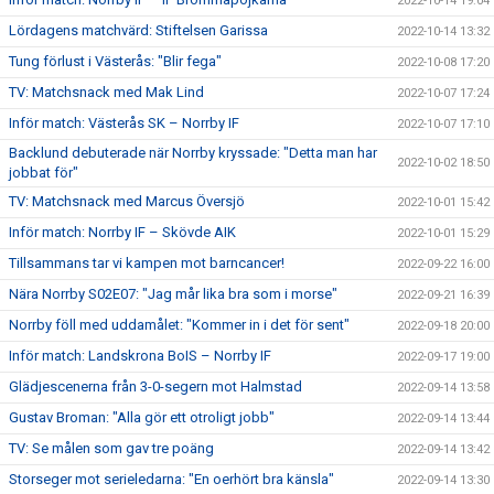
2022-10-14 19:04
Lördagens matchvärd: Stiftelsen Garissa
2022-10-14 13:32
Tung förlust i Västerås: "Blir fega"
2022-10-08 17:20
TV: Matchsnack med Mak Lind
2022-10-07 17:24
Inför match: Västerås SK – Norrby IF
2022-10-07 17:10
Backlund debuterade när Norrby kryssade: "Detta man har
2022-10-02 18:50
jobbat för"
TV: Matchsnack med Marcus Översjö
2022-10-01 15:42
Inför match: Norrby IF – Skövde AIK
2022-10-01 15:29
Tillsammans tar vi kampen mot barncancer!
2022-09-22 16:00
Nära Norrby S02E07: "Jag mår lika bra som i morse"
2022-09-21 16:39
Norrby föll med uddamålet: "Kommer in i det för sent"
2022-09-18 20:00
Inför match: Landskrona BoIS – Norrby IF
2022-09-17 19:00
Glädjescenerna från 3-0-segern mot Halmstad
2022-09-14 13:58
Gustav Broman: "Alla gör ett otroligt jobb"
2022-09-14 13:44
TV: Se målen som gav tre poäng
2022-09-14 13:42
Storseger mot serieledarna: "En oerhört bra känsla"
2022-09-14 13:30