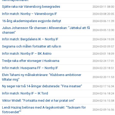
Sjätte raka när Vänersborg besegrades
2024-03-11 08:00
Inför match: Norrby – Vänersborgs IF
2024-03-08 20:05
16-årig akademispelare avgjorde derbyt
2024-03-06 11:39
Julius Johansson får chansen i Allsvenskan: "Jättekul att få
2024-03-05 13:30
chansen"
Inför match: Bergdalens IK – Norrby IF
2024-03-04 19:09
Segrarna och målen fortsätter att rulla in
2024-03-03 09:57
Inför match: Norrby IF – BK Astrio
2024-03-01 18:09
Tredje raka efter storseger i Huskvarna
2024-02-24 17:01
Inför match: Husqvarna FF – Norrby IF
2024-02-23 18:51
Elvin Tahami ny målvakstränare: "Klubbens ambitioner
2024-02-20 11:53
tilltalar mig"
Ny seger när två 14-åringar debuterade: "Fina insatser"
2024-02-17 16:34
Inför match: Norrby IF – IK Tord
2024-02-16 18:24
Viktor Widell: "Fortsätta med det vi har pratat om"
2024-02-16 15:58
Lendi Haziraj belönas med A-lagskontrakt: "Tacksam för
2024-02-09 16:56
förtroendet""