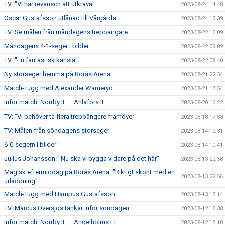
TV: "Vi har revansch att utkräva"
2023-08-24 14:48
Oscar Gustafsson utlånad till Vårgårda
2023-08-24 12:39
TV: Se målen från måndagens trepoängare
2023-08-22 13:09
Måndagens 4-1-seger i bilder
2023-08-22 09:09
TV: "En fantastisk känsla"
2023-08-22 08:40
Ny storseger hemma på Borås Arena
2023-08-21 22:54
Match-Tugg med Alexander Warneryd
2023-08-21 17:54
Inför match: Norrby IF – Ahlafors IF
2023-08-20 16:22
TV: "Vi behöver ta flera trepoängare framöver"
2023-08-18 17:33
TV: Målen från söndagens storseger
2023-08-14 12:31
6-0-segern i bilder
2023-08-14 10:41
Julius Johansson: "Nu ska vi bygga vidare på det här"
2023-08-13 22:58
Magisk eftermiddag på Borås Arena: "Riktigt skönt med en
2023-08-13 22:56
urladdning"
Match-Tugg med Hampus Gustafsson
2023-08-13 15:14
TV: Marcus Översjös tankar inför söndagen
2023-08-12 15:38
Inför match: Norrby IF – Ängelholms FF
2023-08-12 15:18