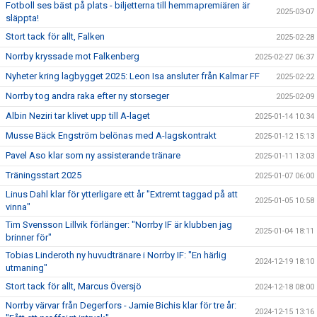
Fotboll ses bäst på plats - biljetterna till hemmapremiären är
2025-03-07
släppta!
Stort tack för allt, Falken
2025-02-28
Norrby kryssade mot Falkenberg
2025-02-27 06:37
Nyheter kring lagbygget 2025: Leon Isa ansluter från Kalmar FF
2025-02-22
Norrby tog andra raka efter ny storseger
2025-02-09
Albin Neziri tar klivet upp till A-laget
2025-01-14 10:34
Musse Bäck Engström belönas med A-lagskontrakt
2025-01-12 15:13
Pavel Aso klar som ny assisterande tränare
2025-01-11 13:03
Träningsstart 2025
2025-01-07 06:00
Linus Dahl klar för ytterligare ett år "Extremt taggad på att
2025-01-05 10:58
vinna"
Tim Svensson Lillvik förlänger: "Norrby IF är klubben jag
2025-01-04 18:11
brinner för"
Tobias Linderoth ny huvudtränare i Norrby IF: "En härlig
2024-12-19 18:10
utmaning"
Stort tack för allt, Marcus Översjö
2024-12-18 08:00
Norrby värvar från Degerfors - Jamie Bichis klar för tre år:
2024-12-15 13:16