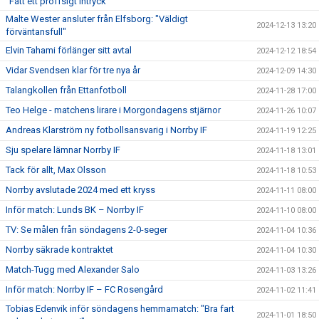
"Fått ett proffsigt intryck"
Malte Wester ansluter från Elfsborg: "Väldigt
2024-12-13 13:20
förväntansfull"
Elvin Tahami förlänger sitt avtal
2024-12-12 18:54
Vidar Svendsen klar för tre nya år
2024-12-09 14:30
Talangkollen från Ettanfotboll
2024-11-28 17:00
Teo Helge - matchens lirare i Morgondagens stjärnor
2024-11-26 10:07
Andreas Klarström ny fotbollsansvarig i Norrby IF
2024-11-19 12:25
Sju spelare lämnar Norrby IF
2024-11-18 13:01
Tack för allt, Max Olsson
2024-11-18 10:53
Norrby avslutade 2024 med ett kryss
2024-11-11 08:00
Inför match: Lunds BK – Norrby IF
2024-11-10 08:00
TV: Se målen från söndagens 2-0-seger
2024-11-04 10:36
Norrby säkrade kontraktet
2024-11-04 10:30
Match-Tugg med Alexander Salo
2024-11-03 13:26
Inför match: Norrby IF – FC Rosengård
2024-11-02 11:41
Tobias Edenvik inför söndagens hemmamatch: "Bra fart
2024-11-01 18:50