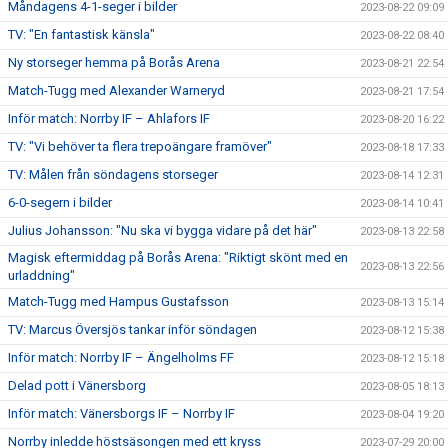
Måndagens 4-1-seger i bilder
2023-08-22 09:09
TV: "En fantastisk känsla"
2023-08-22 08:40
Ny storseger hemma på Borås Arena
2023-08-21 22:54
Match-Tugg med Alexander Warneryd
2023-08-21 17:54
Inför match: Norrby IF – Ahlafors IF
2023-08-20 16:22
TV: "Vi behöver ta flera trepoängare framöver"
2023-08-18 17:33
TV: Målen från söndagens storseger
2023-08-14 12:31
6-0-segern i bilder
2023-08-14 10:41
Julius Johansson: "Nu ska vi bygga vidare på det här"
2023-08-13 22:58
Magisk eftermiddag på Borås Arena: "Riktigt skönt med en
2023-08-13 22:56
urladdning"
Match-Tugg med Hampus Gustafsson
2023-08-13 15:14
TV: Marcus Översjös tankar inför söndagen
2023-08-12 15:38
Inför match: Norrby IF – Ängelholms FF
2023-08-12 15:18
Delad pott i Vänersborg
2023-08-05 18:13
Inför match: Vänersborgs IF – Norrby IF
2023-08-04 19:20
Norrby inledde höstsäsongen med ett kryss
2023-07-29 20:00