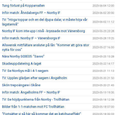
Tung förlust på Kopparvallen
2023-06-04 12:00
Inför match: Åtvidabergs FF – Norrby IF
2023-06-02 20:00
TV: "Höga toppar och en del djupa dalar, vi måste höja vår
2023-06-02 11:12
lägstanivå"
Norrby IF kom inte upp i nivå - kryssade mot Vänersborg
2023-05-29 23:28
Inför match: Norrby IF – Vänersborgs IF
2023-05-28 19:25
Allsvensk mittfältare ansluter på lån: "Kommer att göra stor
2023-05-27 16:00
nytta för oss"
Nära Norrby S03E05: "Savvo"
2023-05-25 15:28
Skadeuppdatering A-laget
2023-05-22 14:17
TV: Se Norrbys mål i 4-1-segern
2023-05-21 11:13
TV: Upplev glädjen efter segern i Ängelholm
2023-05-20 21:50
Skön trepoängare i Skåne
2023-05-20 21:45
Inför match: Ängelholms FF – Norrby IF
2023-05-19 19:35
TV: Se höjdpunkterna från Norrby - Trollhättan
2023-05-18 12:38
Bilder från 1-1-matchen mot FC Trollhättan
2023-05-18 07:00
"Fortsätter vi så här så kommer det en ketchupeffekt"
2023-05-18 00:03