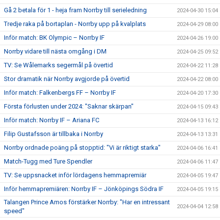
Gå 2 betala för 1 - heja fram Norrby till serieledning
2024-04-30 15:04
Tredje raka på bortaplan - Norrby upp på kvalplats
2024-04-29 08:00
Inför match: BK Olympic – Norrby IF
2024-04-26 19:00
Norrby vidare till nästa omgång i DM
2024-04-25 09:52
TV: Se Wålemarks segermål på övertid
2024-04-22 11:28
Stor dramatik när Norrby avgjorde på övertid
2024-04-22 08:00
Inför match: Falkenbergs FF – Norrby IF
2024-04-20 17:30
Första förlusten under 2024: "Saknar skärpan"
2024-04-15 09:43
Inför match: Norrby IF – Ariana FC
2024-04-13 16:12
Filip Gustafsson är tillbaka i Norrby
2024-04-13 13:31
Norrby ordnade poäng på stopptid: "Vi är riktigt starka"
2024-04-06 16:41
Match-Tugg med Ture Spendler
2024-04-06 11:47
TV: Se uppsnacket inför lördagens hemmapremiär
2024-04-05 19:47
Inför hemmapremiären: Norrby IF – Jönköpings Södra IF
2024-04-05 19:15
Talangen Prince Amos förstärker Norrby: "Har en intressant
2024-04-04 12:58
speed"