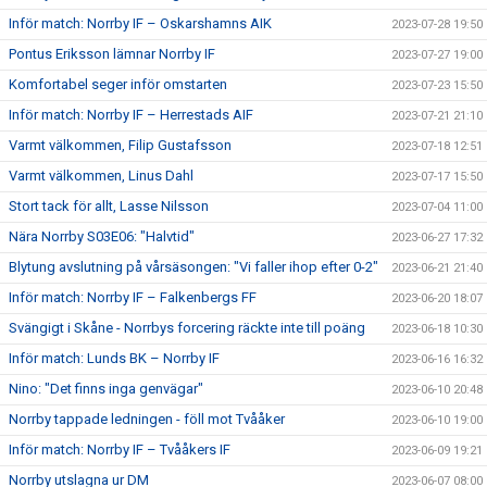
Inför match: Norrby IF – Oskarshamns AIK
2023-07-28 19:50
Pontus Eriksson lämnar Norrby IF
2023-07-27 19:00
Komfortabel seger inför omstarten
2023-07-23 15:50
Inför match: Norrby IF – Herrestads AIF
2023-07-21 21:10
Varmt välkommen, Filip Gustafsson
2023-07-18 12:51
Varmt välkommen, Linus Dahl
2023-07-17 15:50
Stort tack för allt, Lasse Nilsson
2023-07-04 11:00
Nära Norrby S03E06: "Halvtid"
2023-06-27 17:32
Blytung avslutning på vårsäsongen: "Vi faller ihop efter 0-2"
2023-06-21 21:40
Inför match: Norrby IF – Falkenbergs FF
2023-06-20 18:07
Svängigt i Skåne - Norrbys forcering räckte inte till poäng
2023-06-18 10:30
Inför match: Lunds BK – Norrby IF
2023-06-16 16:32
Nino: "Det finns inga genvägar"
2023-06-10 20:48
Norrby tappade ledningen - föll mot Tvååker
2023-06-10 19:00
Inför match: Norrby IF – Tvååkers IF
2023-06-09 19:21
Norrby utslagna ur DM
2023-06-07 08:00