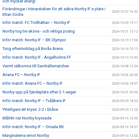
och mycket energi"
Förändringar i tränarstaben för att säkra Norrby IF:s plats i
2024-10-27 16:32
Ettan Södra
Inför match: FC Trollhättan – Norrby IF
2024-10-25 19:17
Norrby tog tre sköna - och viktiga poäng
2024-10-21 13:12
Inför match: Norrby IF – BK Olympic
2024-10-19 17:00
Tung eftermiddag på Borås Arena
2024-10-14 10:13
Inför match: Norrby IF - Ängelholms FF
2024-10-13 10:49
Varmt välkomna till Samhällsmatchen
2024-10-08 13:34
Ariana FC – Norrby IF
2024-10-06 20:00
Inför match: Ariana FC – Norrby IF
2024-10-05 18:07
Norrby upp på fjärdeplats efter 2-1-seger
2024-10-01 09:00
Inför match: Norrby IF – Tvååkers IF
2024-09-29 18:53
Ytterligare ett kryss: 2-2 i Skåne
2024-09-23 12:20
Målrikt när Norrby kryssade
2024-09-16 10:00
Inför match: Norrby IF – Onsala BK
2024-09-14 18:57
Marginalerna emot Norrby
2024-09-10 12:50