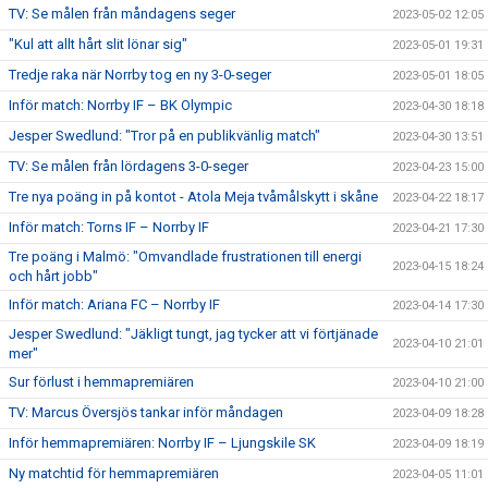
TV: Se målen från måndagens seger
2023-05-02 12:05
"Kul att allt hårt slit lönar sig"
2023-05-01 19:31
Tredje raka när Norrby tog en ny 3-0-seger
2023-05-01 18:05
Inför match: Norrby IF – BK Olympic
2023-04-30 18:18
Jesper Swedlund: "Tror på en publikvänlig match"
2023-04-30 13:51
TV: Se målen från lördagens 3-0-seger
2023-04-23 15:00
Tre nya poäng in på kontot - Atola Meja tvåmålskytt i skåne
2023-04-22 18:17
Inför match: Torns IF – Norrby IF
2023-04-21 17:30
Tre poäng i Malmö: "Omvandlade frustrationen till energi
2023-04-15 18:24
och hårt jobb"
Inför match: Ariana FC – Norrby IF
2023-04-14 17:30
Jesper Swedlund: "Jäkligt tungt, jag tycker att vi förtjänade
2023-04-10 21:01
mer"
Sur förlust i hemmapremiären
2023-04-10 21:00
TV: Marcus Översjös tankar inför måndagen
2023-04-09 18:28
Inför hemmapremiären: Norrby IF – Ljungskile SK
2023-04-09 18:19
Ny matchtid för hemmapremiären
2023-04-05 11:01