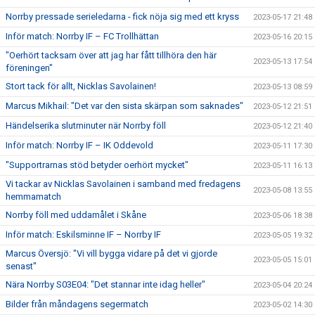
Norrby pressade serieledarna - fick nöja sig med ett kryss
2023-05-17 21:48
Inför match: Norrby IF – FC Trollhättan
2023-05-16 20:15
"Oerhört tacksam över att jag har fått tillhöra den här
2023-05-13 17:54
föreningen"
Stort tack för allt, Nicklas Savolainen!
2023-05-13 08:59
Marcus Mikhail: "Det var den sista skärpan som saknades"
2023-05-12 21:51
Händelserika slutminuter när Norrby föll
2023-05-12 21:40
Inför match: Norrby IF – IK Oddevold
2023-05-11 17:30
"Supportrarnas stöd betyder oerhört mycket"
2023-05-11 16:13
Vi tackar av Nicklas Savolainen i samband med fredagens
2023-05-08 13:55
hemmamatch
Norrby föll med uddamålet i Skåne
2023-05-06 18:38
Inför match: Eskilsminne IF – Norrby IF
2023-05-05 19:32
Marcus Översjö: "Vi vill bygga vidare på det vi gjorde
2023-05-05 15:01
senast"
Nära Norrby S03E04: "Det stannar inte idag heller"
2023-05-04 20:24
Bilder från måndagens segermatch
2023-05-02 14:30