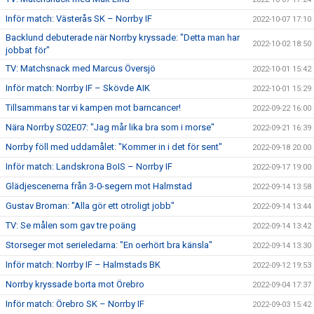
Inför match: Västerås SK – Norrby IF
2022-10-07 17:10
Backlund debuterade när Norrby kryssade: "Detta man har
2022-10-02 18:50
jobbat för"
TV: Matchsnack med Marcus Översjö
2022-10-01 15:42
Inför match: Norrby IF – Skövde AIK
2022-10-01 15:29
Tillsammans tar vi kampen mot barncancer!
2022-09-22 16:00
Nära Norrby S02E07: "Jag mår lika bra som i morse"
2022-09-21 16:39
Norrby föll med uddamålet: "Kommer in i det för sent"
2022-09-18 20:00
Inför match: Landskrona BoIS – Norrby IF
2022-09-17 19:00
Glädjescenerna från 3-0-segern mot Halmstad
2022-09-14 13:58
Gustav Broman: "Alla gör ett otroligt jobb"
2022-09-14 13:44
TV: Se målen som gav tre poäng
2022-09-14 13:42
Storseger mot serieledarna: "En oerhört bra känsla"
2022-09-14 13:30
Inför match: Norrby IF – Halmstads BK
2022-09-12 19:53
Norrby kryssade borta mot Örebro
2022-09-04 17:37
Inför match: Örebro SK – Norrby IF
2022-09-03 15:42