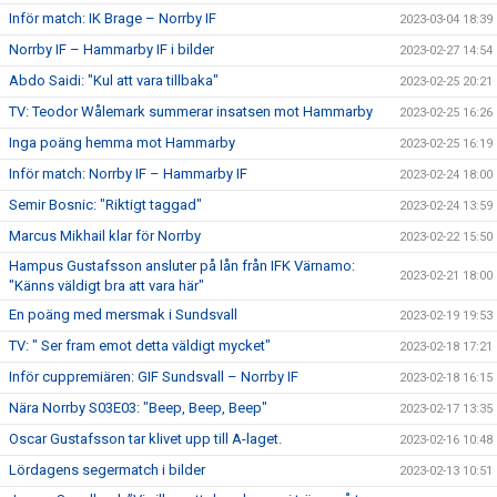
Inför match: IK Brage – Norrby IF
2023-03-04 18:39
Norrby IF – Hammarby IF i bilder
2023-02-27 14:54
Abdo Saidi: "Kul att vara tillbaka"
2023-02-25 20:21
TV: Teodor Wålemark summerar insatsen mot Hammarby
2023-02-25 16:26
Inga poäng hemma mot Hammarby
2023-02-25 16:19
Inför match: Norrby IF – Hammarby IF
2023-02-24 18:00
Semir Bosnic: "Riktigt taggad"
2023-02-24 13:59
Marcus Mikhail klar för Norrby
2023-02-22 15:50
Hampus Gustafsson ansluter på lån från IFK Värnamo:
2023-02-21 18:00
"Känns väldigt bra att vara här"
En poäng med mersmak i Sundsvall
2023-02-19 19:53
TV: " Ser fram emot detta väldigt mycket"
2023-02-18 17:21
Inför cuppremiären: GIF Sundsvall – Norrby IF
2023-02-18 16:15
Nära Norrby S03E03: "Beep, Beep, Beep"
2023-02-17 13:35
Oscar Gustafsson tar klivet upp till A-laget.
2023-02-16 10:48
Lördagens segermatch i bilder
2023-02-13 10:51