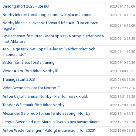
Säsongskort 2023 - ute nu!
2023-01-17 15:00
Norrby inleder försäsongen mot svenska mästarna
2023-01-16 19:13
Norrby lånar in allsvensk forward från AIK: "Har ett brett
2023-01-16 15:00
register"
Spelschemat förr Ettan Södra spikat - Norrby inleder borta
2023-01-12 13:35
mot Ahlafors
Teo Helge tar klivet upp till A-laget: "Väldigt roligt och
2023-01-11 12:55
inspirerande"
Bilder från årets första träning
2023-01-10 10:35
Victor Astor förstärker Norrby IF
2023-01-08 16:31
Träningsstart 2023
2023-01-06 15:26
Vidar Svendsen klar för Norrby IF
2022-12-22 12:56
Anton Cajtoft lämnar Norrby - klar för norsk klubb
2022-12-21 16:28
Teodor Wålemark förstärker Norrby
2022-12-20 10:00
Alexander Salo redo för sin femte säsong i Norrby
2022-12-16 12:31
Jesper Swedlund och Marcus Översjö nya huvudtränare
2022-12-12 18:30
Anton Wede förlänger: ”Väldigt motiverad inför 2023"
2022-12-09 16:33