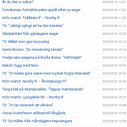
Är du den vi söker?
2023-09-15 12:41
Formkurvan fortsätter peka uppåt efter ny seger
2023-09-09 17:40
Inför match: Tvååkers IF – Norrby IF
2023-09-08 17:30
TV: "Jäkligt nyttigt att ha den känslan"
2023-09-08 16:12
Glädjebilder från gårdagens seger
2023-09-03 12:35
TV: Målet som gav tre poäng
2023-09-02 22:16
Semir Bosnic: "En obeskrivlig känsla"
2023-09-02 19:14
Tredje raka segerna på Borås Arena: "Välförtjänt"
2023-09-02 19:13
Match-Tugg med Nino
2023-09-02 15:43
TV: "Vi måste göra saker med mycket högre intensitet"
2023-09-01 20:05
Inför match: Norrby IF – Åtvidabergs FF
2023-09-01 20:00
Tung kväll på Skarsjövallen: "Tappar matchplanen"
2023-08-25 23:11
Inför match: Ljungskile SK – Norrby IF
2023-08-24 18:35
TV: "Vi har revansch att utkräva"
2023-08-24 14:48
Oscar Gustafsson utlånad till Vårgårda
2023-08-24 12:39
TV: Se målen från måndagens trepoängare
2023-08-22 13:09