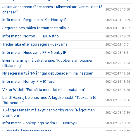
Julius Johansson får chansen i Allsvenskan: "Jättekul att få
2024-03-05 13:30
chansen"
Inför match: Bergdalens IK – Norrby IF
2024-03-04 19:09
Segrarna och målen fortsätter att rulla in
2024-03-03 09:57
Inför match: Norrby IF – BK Astrio
2024-03-01 18:09
Tredje raka efter storseger i Huskvarna
2024-02-24 17:01
Inför match: Husqvarna FF – Norrby IF
2024-02-23 18:51
Elvin Tahami ny målvakstränare: "Klubbens ambitioner
2024-02-20 11:53
tilltalar mig"
Ny seger när två 14-åringar debuterade: "Fina insatser"
2024-02-17 16:34
Inför match: Norrby IF – IK Tord
2024-02-16 18:24
Viktor Widell: "Fortsätta med det vi har pratat om"
2024-02-16 15:58
Lendi Haziraj belönas med A-lagskontrakt: "Tacksam för
2024-02-09 16:56
förtroendet""
15-årige Fransén målskytt när Norrby vann: "Något man
2024-02-03 17:39
drömt om"
Inför match: Jönköpings Södra IF – Norrby IF
2024-02-02 18:03