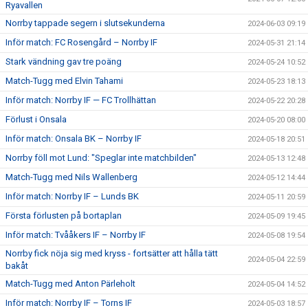
Ryavallen
Norrby tappade segern i slutsekunderna
2024-06-03 09:19
Inför match: FC Rosengård – Norrby IF
2024-05-31 21:14
Stark vändning gav tre poäng
2024-05-24 10:52
Match-Tugg med Elvin Tahami
2024-05-23 18:13
Inför match: Norrby IF — FC Trollhättan
2024-05-22 20:28
Förlust i Onsala
2024-05-20 08:00
Inför match: Onsala BK – Norrby IF
2024-05-18 20:51
Norrby föll mot Lund: "Speglar inte matchbilden"
2024-05-13 12:48
Match-Tugg med Nils Wallenberg
2024-05-12 14:44
Inför match: Norrby IF – Lunds BK
2024-05-11 20:59
Första förlusten på bortaplan
2024-05-09 19:45
Inför match: Tvååkers IF – Norrby IF
2024-05-08 19:54
Norrby fick nöja sig med kryss - fortsätter att hålla tätt
2024-05-04 22:59
bakåt
Match-Tugg med Anton Pärleholt
2024-05-04 14:52
Inför match: Norrby IF – Torns IF
2024-05-03 18:57