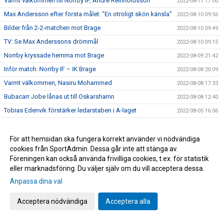
Varmt välkommen till Norrby IF, André Reinholdsson
2022-08-11 17:00
Max Andersson efter första målet: "En otroligt skön känsla"
2022-08-10 09:56
Bilder från 2-2-matchen mot Brage
2022-08-10 09:49
TV: Se Max Anderssons drömmål
2022-08-10 09:15
Norrby kryssade hemma mot Brage
2022-08-09 21:42
Inför match: Norrby IF – IK Brage
2022-08-08 20:09
Varmt välkommen, Nasiru Mohammed
2022-08-08 17:33
Bubacarr Jobe lånas ut till Oskarshamn
2022-08-08 12:40
Tobias Edenvik förstärker ledarstaben i A-laget
2022-08-05 16:06
Norrby tappade poängen i slutsekunderna
2022-08-03 21:18
Inför match: Dalkurd FF – Norrby IF
För att hemsidan ska fungera korrekt använder vi nödvändiga
2022-08-02 17:35
cookies från SportAdmin. Dessa går inte att stänga av.
Bilder från lördagens match Trelleborg
2022-07-31 11:42
Föreningen kan också använda frivilliga cookies, t.ex. för statistik
Stor dramatik när Norrby föll - gästerna avgjorde på övertid
2022-07-30 16:04
eller marknadsföring. Du väljer själv om du vill acceptera dessa.
Inför match: Norrby IF – Trelleborgs FF
2022-07-29 18:56
Anpassa dina val
Tung eftermiddag på Grimsta
2022-07-24 16:00
Acceptera nödvändiga
Acceptera alla
Inför match: IF Brommapojkarna – Norrby IF
2022-07-23 17:45