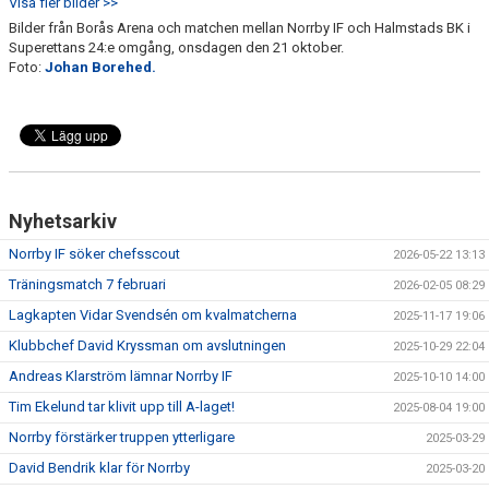
Visa fler bilder >>
Bilder från Borås Arena och matchen mellan Norrby IF och Halmstads BK i
Superettans 24:e omgång, onsdagen den 21 oktober.
Foto:
Johan Borehed.
Nyhetsarkiv
Norrby IF söker chefsscout
2026-05-22 13:13
Träningsmatch 7 februari
2026-02-05 08:29
Lagkapten Vidar Svendsén om kvalmatcherna
2025-11-17 19:06
Klubbchef David Kryssman om avslutningen
2025-10-29 22:04
Andreas Klarström lämnar Norrby IF
2025-10-10 14:00
Tim Ekelund tar klivit upp till A-laget!
2025-08-04 19:00
Norrby förstärker truppen ytterligare
2025-03-29
David Bendrik klar för Norrby
2025-03-20