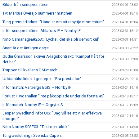
Bilder från seriepremiären
2023-04-01 23:02
TV: Marcus Översjö summerar matchen
2023-04-01 18:15
Tung premiärförlust: "Handlar om att utnyttja momentum"
2023-04-01 18:04
Inför seriepremiären: Ahlafors IF – Norrby IF
2023-03-31 18:12
Nino Osmanagi&#263;: "Lycka!, det ska bli oerhört kul"
2023-03-31 14:51
Snart är det äntligen dags!
2023-03-30 20:22
Gudni Ómarsson skriver A-lagskontrakt: "Kämpat hårt för
2023-03-30 08:00
det här"
Truppen till kvällens DM-match
2023-03-29 13:00
Uddamålsförlust i genrepet: "Bra prestation"
2023-03-26 09:15
Inför match: Varbergs BoIS – Norrby IF
2023-03-24 19:10
Förlust i Rydahallen "Inte påkopplade under de första 45"
2023-03-18 18:17
Inför match: Norrby IF – Örgryte IS
2023-03-17 19:09
Jesper Swedlund inför ÖIS: ”Jag vill se att vi är effektiva
2023-03-17 14:18
imorgon"
Nära Norrby S03E03: "Takt och taktik"
2023-03-11 14:58
Tung avslutning i Svenska Cupen.
2023-03-05 23:53