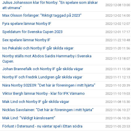
Julius Johansson klar för Norrby: "En spelare som älskar
2022-12-08 13:00
att utmana"
Max Olsson förlänger: ”Riktigt taggad på 2023”
2022-12-02 14:00
Fyra spelare lämnar Norrby IF
2022-12-02 12:07
Speldatum för Svenska Cupen 2023
2022-12-01 17:17
Sex spelare lämnar Norrby IF
2022-11-22 10:48
Ivo Pekalski och Norrby IF går skilda vägar
2022-11-20 11:56
Norrby ställs mot Abdos Saidis Hammarby i Svenska
2022-11-13 18:07
Cupen.
Johan Brannefalk och Norrby IF går skilda vägar
2022-11-11 15:58
Norrby IF och Fredrik Lundgren går skilda vägar
2022-11-11 12:13
Nära Norrby S02E09: "Det här är föreningen i mitt hjärta"
2022-11-10 20:39
Viktor Bergh lämnar Norrby - klar för IFK Värnamo
2022-11-10 19:03
Mak Lind och Norrby IF går skilda vägar
2022-11-08 15:30
Nicklas Savolainen: "Det här är föreningen i mitt hjärta"
2022-11-06 10:27
Mak Lind: "Väldigt känslosamt"
2022-11-06 10:26
Förlust i Östersund - nu väntar spel i Ettan södra
2022-11-05 23:53