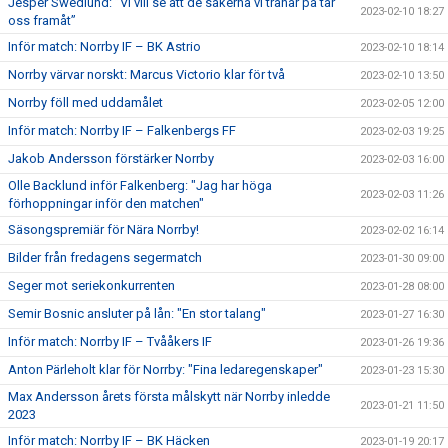
Jesper Swedlund: ”Vi vill se att de sakerna vi tränar på tar
2023-02-10 18:27
oss framåt”
Inför match: Norrby IF – BK Astrio
2023-02-10 18:14
Norrby värvar norskt: Marcus Victorio klar för två
2023-02-10 13:50
Norrby föll med uddamålet
2023-02-05 12:00
Inför match: Norrby IF – Falkenbergs FF
2023-02-03 19:25
Jakob Andersson förstärker Norrby
2023-02-03 16:00
Olle Backlund inför Falkenberg: "Jag har höga
2023-02-03 11:26
förhoppningar inför den matchen"
Säsongspremiär för Nära Norrby!
2023-02-02 16:14
Bilder från fredagens segermatch
2023-01-30 09:00
Seger mot seriekonkurrenten
2023-01-28 08:00
Semir Bosnic ansluter på lån: "En stor talang"
2023-01-27 16:30
Inför match: Norrby IF – Tvååkers IF
2023-01-26 19:36
Anton Pärleholt klar för Norrby: "Fina ledaregenskaper"
2023-01-23 15:30
Max Andersson årets första målskytt när Norrby inledde
2023-01-21 11:50
2023
Inför match: Norrby IF – BK Häcken
2023-01-19 20:17