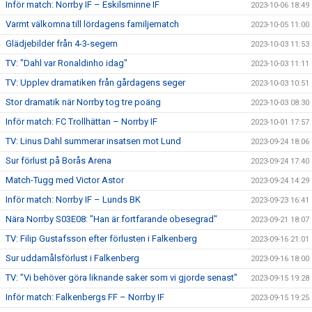
Inför match: Norrby IF – Eskilsminne IF
2023-10-06 18:49
Varmt välkomna till lördagens familjematch
2023-10-05 11:00
Glädjebilder från 4-3-segern
2023-10-03 11:53
TV: "Dahl var Ronaldinho idag"
2023-10-03 11:11
TV: Upplev dramatiken från gårdagens seger
2023-10-03 10:51
Stor dramatik när Norrby tog tre poäng
2023-10-03 08:30
Inför match: FC Trollhättan – Norrby IF
2023-10-01 17:57
TV: Linus Dahl summerar insatsen mot Lund
2023-09-24 18:06
Sur förlust på Borås Arena
2023-09-24 17:40
Match-Tugg med Victor Astor
2023-09-24 14:29
Inför match: Norrby IF – Lunds BK
2023-09-23 16:41
Nära Norrby S03E08: "Han är fortfarande obesegrad"
2023-09-21 18:07
TV: Filip Gustafsson efter förlusten i Falkenberg
2023-09-16 21:01
Sur uddamålsförlust i Falkenberg
2023-09-16 18:00
TV: ”Vi behöver göra liknande saker som vi gjorde senast”
2023-09-15 19:28
Inför match: Falkenbergs FF – Norrby IF
2023-09-15 19:25