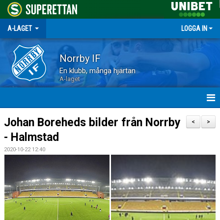
A-LAGET
LOGGA IN
Norrby IF
En klubb, många hjärtan
A-laget
HEM
Johan Boreheds bilder från Norrby
<
>
- Halmstad
NYHETER
2020-10-22 12:40
MATCHER
TRUPPEN
KALENDER