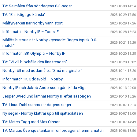
TV: Se målen från söndagens 8-3-seger
2023-10-30 14:14
TV: "En riktigt go känsla"
2023-10-29 17:56
Målfyrverkeri när Norrby vann stort
2023-10-29 17:26
Inför match: Norrby IF – Torns IF
2023-10-28 18:23
Mållös historia när Norrby kryssade: "Ingen typisk 0-0-
2023-10-21 19:20
match"
Inför match: BK Olympic – Norrby IF
2023-10-20 18:25
TV: "Vi vill bibehålla den fina trenden"
2023-10-20 18:02
Norrby föll med uddamålet: "Små marginaler"
2023-10-14 15:26
Inför match: IK Oddevold – Norrby IF
2023-10-13 18:58
Norrby IF och Jakob Andersson går skilda vägar
2023-10-13 09:08
Jesper Swedlund lämnar Norrby IF efter säsongen
2023-10-10 15:26
TV: Linus Dahl summerar dagens seger
2023-10-07 19:14
Ny seger - Norrby klättrar upp till sjätteplatsen
2023-10-07 19:00
TV: Match-Tugg med Max Olsson
2023-10-07 14:49
TV: Marcus Översjös tankar inför lördagens hemmamatch
2023-10-06 18:56