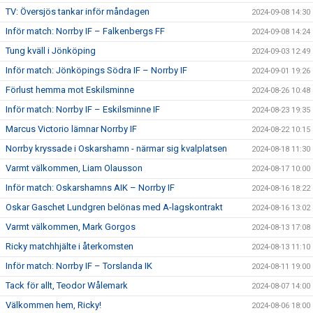
TV: Översjös tankar inför måndagen
2024-09-08 14:30
Inför match: Norrby IF – Falkenbergs FF
2024-09-08 14:24
Tung kväll i Jönköping
2024-09-03 12:49
Inför match: Jönköpings Södra IF – Norrby IF
2024-09-01 19:26
Förlust hemma mot Eskilsminne
2024-08-26 10:48
Inför match: Norrby IF – Eskilsminne IF
2024-08-23 19:35
Marcus Victorio lämnar Norrby IF
2024-08-22 10:15
Norrby kryssade i Oskarshamn - närmar sig kvalplatsen
2024-08-18 11:30
Varmt välkommen, Liam Olausson
2024-08-17 10:00
Inför match: Oskarshamns AIK – Norrby IF
2024-08-16 18:22
Oskar Gaschet Lundgren belönas med A-lagskontrakt
2024-08-16 13:02
Varmt välkommen, Mark Gorgos
2024-08-13 17:08
Ricky matchhjälte i återkomsten
2024-08-13 11:10
Inför match: Norrby IF – Torslanda IK
2024-08-11 19:00
Tack för allt, Teodor Wålemark
2024-08-07 14:00
Välkommen hem, Ricky!
2024-08-06 18:00