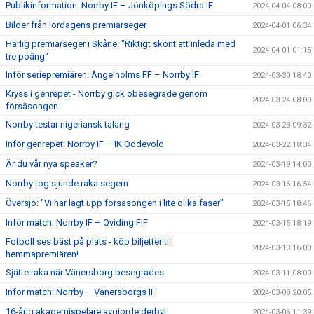
Publikinformation: Norrby IF – Jönköpings Södra IF
2024-04-04 08:00
Bilder från lördagens premiärseger
2024-04-01 06:34
Härlig premiärseger i Skåne: "Riktigt skönt att inleda med
2024-04-01 01:15
tre poäng"
Inför seriepremiären: Ängelholms FF – Norrby IF
2024-03-30 18:40
Kryss i genrepet - Norrby gick obesegrade genom
2024-03-24 08:00
försäsongen
Norrby testar nigeriansk talang
2024-03-23 09:32
Inför genrepet: Norrby IF – IK Oddevold
2024-03-22 18:34
Är du vår nya speaker?
2024-03-19 14:00
Norrby tog sjunde raka segern
2024-03-16 16:54
Översjö: "Vi har lagt upp försäsongen i lite olika faser"
2024-03-15 18:46
Inför match: Norrby IF – Qviding FIF
2024-03-15 18:19
Fotboll ses bäst på plats - köp biljetter till
2024-03-13 16:00
hemmapremiären!
Sjätte raka när Vänersborg besegrades
2024-03-11 08:00
Inför match: Norrby – Vänersborgs IF
2024-03-08 20:05
16-årig akademispelare avgjorde derbyt
2024-03-06 11:39