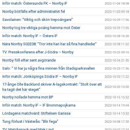
Inför match: Östersunds FK – Norrby IF
2022-11-04 18:08
Norrby bötfälls efter administrativt fel
2022-11-03 09:18
Savolainen: "Viktig och skön trepoängare"
2022-10-29 17:06
Norrby tog tre viktiga poäng hemma mot Öster
2022-10-29 17:05
Inför match: Norrby IF – Östers IF
2022-10-28 16:20
Nära Norrby S02E08: "Tror inte han har så fina handleder"
2022-10-28 11:02
TV: Presskonferens efter J-Södra – Norrby
2022-10-25 09:16
Norrby föll efter sent avgörande
2022-10-24 21:35
Salo: " Vi har ju några fina minnen från Stadsparksvallen
2022-10-23 17:36
Inför match: Jönköpings Södra IF – Norrby IF
2022-10-23 17:22
17-årige Olle Backlund skriver A-lagskontrakt: "Stolt över att
2022-10-20 15:00
ha tagit det här steget"
Norrby nollade hemma mot BP
2022-10-15 15:52
Inför match: Norrby IF – IF Brommapojkarna
2022-10-14 19:04
Lördagens matchvärd: Stiftelsen Garissa
2022-10-14 13:32
Tung förlust i Västerås: "Blir fega"
2022-10-08 17:20
TV: Matchsnack med Mak Lind
2022-10-07 17:24