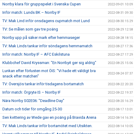
Norrby klara för gruppspelet i Svenska Cupen
2022-09-01 10:09
Inför match: Lunds BK – Norrby IF
2022-08-31 09:30
TV: Mak Lind inför onsdagens cupmatch mot Lund
2022-08-30 15:29
TV: Se målen som gav tre poäng
2022-08-29 12:58
Norrby upp på säker mark efter hemmaseger
2022-08-28 18:15
TV: Mak Linds tankar inför söndagens hemmamatch
2022-08-27 17:36
Inför match: Norrby IF – AFC Eskilstuna
2022-08-27 17:29
Klubbchef David Kryssman: "En Norrbyit ger sig aldrig"
2022-08-25 15:06
Lunkan efter förlusten mot ÖIS: "Vi hade ett väldigt bra
2022-08-24 07:37
snack efter matchen"
TV: Översjös tankar inför tisdagens bortamatch
2022-08-22 20:20
Inför match: Örgryte IS – Norrby IF
2022-08-22 19:37
Nära Norrby S02E06: "Deadline Day"
2022-08-20 16:29
Datum och tider för omgång 25-30
2022-08-17 13:01
Sen kvittering av Wede gav en poäng på Bravida Arena
2022-08-14 16:39
TV: Mak Linds tankar inför bortamötet med Utsikten.
2022-08-14 10:05