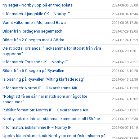
Ny seger - Norrby upp på en tredjeplats
2024-08-06 08:00
Inför match: Ljungskile SK – Norrby IF
2024-08-04 18:44
Varmt välkommen, Mohamed Bawa
2024-08-03 17:36
Bilder från lördagens segermatch
2024-07-29 12:05
Bilder från 2-0-segern mot J-Södra
2024-07-24 15:59
Delat pott i Torslanda: "Tacksamma för stödet från våra
2024-06-20 12:01
supportrar"
Inför match: Torslanda IK – Norrby IF
2024-06-18 20:57
Bilder från 6-0-segern på Ryavallen
2024-06-16 10:28
Islossning på Ryavallen "Allting klaffade idag"
2024-06-15 22:30
Inför match: Norrby IF – Oskarshamns AIK
2024-06-14 19:33
"Roligt att få en sån här match som är något lite
2024-06-14 16:02
annorlunda"
Publikinformation: Norrby IF – Oskarshamns AIK
2024-06-13 12:37
Norrby fick det inte att stämma - kammade noll i Skåne
2024-06-09 05:30
Inför match: Eskilsminne IF – Norrby IF
2024-06-07 19:10
Upplev klassisk mark när Norrby tar emot Oskarshamn på
2024-06-07 12:00