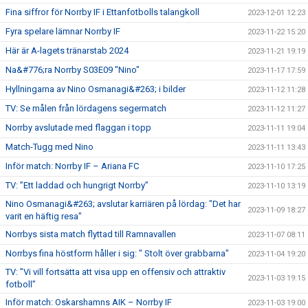
Fina siffror för Norrby IF i Ettanfotbolls talangkoll
2023-12-01 12:23
Fyra spelare lämnar Norrby IF
2023-11-22 15:20
Här är A-lagets tränarstab 2024
2023-11-21 19:19
Na&#776;ra Norrby S03E09 "Nino"
2023-11-17 17:59
Hyllningarna av Nino Osmanagi&#263; i bilder
2023-11-12 11:28
TV: Se målen från lördagens segermatch
2023-11-12 11:27
Norrby avslutade med flaggan i topp
2023-11-11 19:04
Match-Tugg med Nino
2023-11-11 13:43
Inför match: Norrby IF – Ariana FC
2023-11-10 17:25
TV: ”Ett laddad och hungrigt Norrby”
2023-11-10 13:19
Nino Osmanagi&#263; avslutar karriären på lördag: "Det har
2023-11-09 18:27
varit en häftig resa"
Norrbys sista match flyttad till Ramnavallen
2023-11-07 08:11
Norrbys fina höstform håller i sig: " Stolt över grabbarna"
2023-11-04 19:20
TV: ”Vi vill fortsätta att visa upp en offensiv och attraktiv
2023-11-03 19:15
fotboll”
Inför match: Oskarshamns AIK – Norrby IF
2023-11-03 19:00