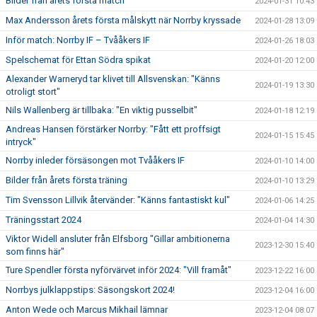
Bilder från årets första match
2024-01-31 10:43
Max Andersson årets första målskytt när Norrby kryssade
2024-01-28 13:09
Inför match: Norrby IF – Tvååkers IF
2024-01-26 18:03
Spelschemat för Ettan Södra spikat
2024-01-20 12:00
Alexander Warneryd tar klivet till Allsvenskan: "Känns
2024-01-19 13:30
otroligt stort"
Nils Wallenberg är tillbaka: "En viktig pusselbit"
2024-01-18 12:19
Andreas Hansen förstärker Norrby: "Fått ett proffsigt
2024-01-15 15:45
intryck"
Norrby inleder försäsongen mot Tvååkers IF
2024-01-10 14:00
Bilder från årets första träning
2024-01-10 13:29
Tim Svensson Lillvik återvänder: "Känns fantastiskt kul"
2024-01-06 14:25
Träningsstart 2024
2024-01-04 14:30
Viktor Widell ansluter från Elfsborg "Gillar ambitionerna
2023-12-30 15:40
som finns här"
Ture Spendler första nyförvärvet inför 2024: "Vill framåt"
2023-12-22 16:00
Norrbys julklappstips: Säsongskort 2024!
2023-12-04 16:00
Anton Wede och Marcus Mikhail lämnar
2023-12-04 08:07