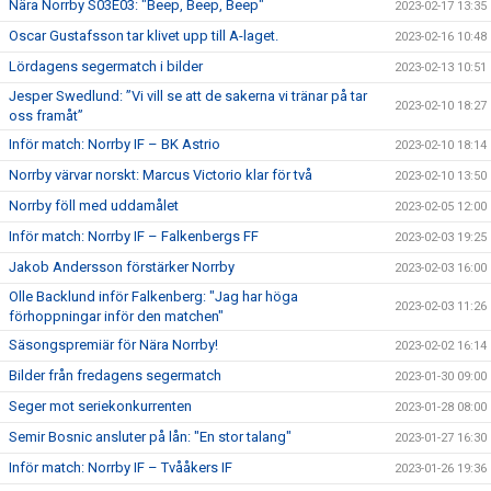
Nära Norrby S03E03: "Beep, Beep, Beep"
2023-02-17 13:35
Oscar Gustafsson tar klivet upp till A-laget.
2023-02-16 10:48
Lördagens segermatch i bilder
2023-02-13 10:51
Jesper Swedlund: ”Vi vill se att de sakerna vi tränar på tar
2023-02-10 18:27
oss framåt”
Inför match: Norrby IF – BK Astrio
2023-02-10 18:14
Norrby värvar norskt: Marcus Victorio klar för två
2023-02-10 13:50
Norrby föll med uddamålet
2023-02-05 12:00
Inför match: Norrby IF – Falkenbergs FF
2023-02-03 19:25
Jakob Andersson förstärker Norrby
2023-02-03 16:00
Olle Backlund inför Falkenberg: "Jag har höga
2023-02-03 11:26
förhoppningar inför den matchen"
Säsongspremiär för Nära Norrby!
2023-02-02 16:14
Bilder från fredagens segermatch
2023-01-30 09:00
Seger mot seriekonkurrenten
2023-01-28 08:00
Semir Bosnic ansluter på lån: "En stor talang"
2023-01-27 16:30
Inför match: Norrby IF – Tvååkers IF
2023-01-26 19:36