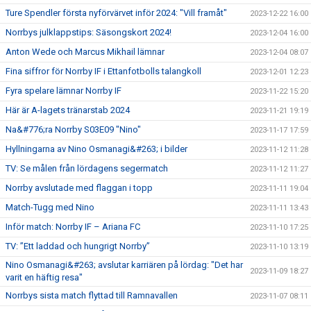
Ture Spendler första nyförvärvet inför 2024: "Vill framåt"
2023-12-22 16:00
Norrbys julklappstips: Säsongskort 2024!
2023-12-04 16:00
Anton Wede och Marcus Mikhail lämnar
2023-12-04 08:07
Fina siffror för Norrby IF i Ettanfotbolls talangkoll
2023-12-01 12:23
Fyra spelare lämnar Norrby IF
2023-11-22 15:20
Här är A-lagets tränarstab 2024
2023-11-21 19:19
Na&#776;ra Norrby S03E09 "Nino"
2023-11-17 17:59
Hyllningarna av Nino Osmanagi&#263; i bilder
2023-11-12 11:28
TV: Se målen från lördagens segermatch
2023-11-12 11:27
Norrby avslutade med flaggan i topp
2023-11-11 19:04
Match-Tugg med Nino
2023-11-11 13:43
Inför match: Norrby IF – Ariana FC
2023-11-10 17:25
TV: ”Ett laddad och hungrigt Norrby”
2023-11-10 13:19
Nino Osmanagi&#263; avslutar karriären på lördag: "Det har
2023-11-09 18:27
varit en häftig resa"
Norrbys sista match flyttad till Ramnavallen
2023-11-07 08:11