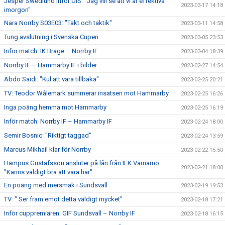
Jesper Swedlund inför ÖIS: ”Jag vill se att vi är effektiva
2023-03-17 14:18
imorgon"
Nära Norrby S03E03: "Takt och taktik"
2023-03-11 14:58
Tung avslutning i Svenska Cupen.
2023-03-05 23:53
Inför match: IK Brage – Norrby IF
2023-03-04 18:39
Norrby IF – Hammarby IF i bilder
2023-02-27 14:54
Abdo Saidi: "Kul att vara tillbaka"
2023-02-25 20:21
TV: Teodor Wålemark summerar insatsen mot Hammarby
2023-02-25 16:26
Inga poäng hemma mot Hammarby
2023-02-25 16:19
Inför match: Norrby IF – Hammarby IF
2023-02-24 18:00
Semir Bosnic: "Riktigt taggad"
2023-02-24 13:59
Marcus Mikhail klar för Norrby
2023-02-22 15:50
Hampus Gustafsson ansluter på lån från IFK Värnamo:
2023-02-21 18:00
"Känns väldigt bra att vara här"
En poäng med mersmak i Sundsvall
2023-02-19 19:53
TV: " Ser fram emot detta väldigt mycket"
2023-02-18 17:21
Inför cuppremiären: GIF Sundsvall – Norrby IF
2023-02-18 16:15