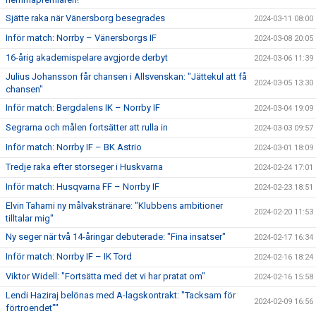
Sjätte raka när Vänersborg besegrades
2024-03-11 08:00
Inför match: Norrby – Vänersborgs IF
2024-03-08 20:05
16-årig akademispelare avgjorde derbyt
2024-03-06 11:39
Julius Johansson får chansen i Allsvenskan: "Jättekul att få
2024-03-05 13:30
chansen"
Inför match: Bergdalens IK – Norrby IF
2024-03-04 19:09
Segrarna och målen fortsätter att rulla in
2024-03-03 09:57
Inför match: Norrby IF – BK Astrio
2024-03-01 18:09
Tredje raka efter storseger i Huskvarna
2024-02-24 17:01
Inför match: Husqvarna FF – Norrby IF
2024-02-23 18:51
Elvin Tahami ny målvakstränare: "Klubbens ambitioner
2024-02-20 11:53
tilltalar mig"
Ny seger när två 14-åringar debuterade: "Fina insatser"
2024-02-17 16:34
Inför match: Norrby IF – IK Tord
2024-02-16 18:24
Viktor Widell: "Fortsätta med det vi har pratat om"
2024-02-16 15:58
Lendi Haziraj belönas med A-lagskontrakt: "Tacksam för
2024-02-09 16:56
förtroendet""