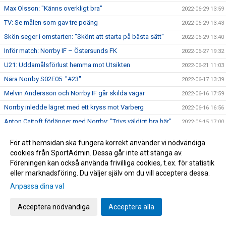
Max Olsson: "Känns overkligt bra"
2022-06-29 13:59
TV: Se målen som gav tre poäng
2022-06-29 13:43
Skön seger i omstarten: "Skönt att starta på bästa sätt"
2022-06-29 13:40
Inför match: Norrby IF – Östersunds FK
2022-06-27 19:32
U21: Uddamålsförlust hemma mot Utsikten
2022-06-21 11:03
Nära Norrby S02E05: "#23"
2022-06-17 13:39
Melvin Andersson och Norrby IF går skilda vägar
2022-06-16 17:59
Norrby inledde lägret med ett kryss mot Varberg
2022-06-16 16:56
Anton Cajtoft förlänger med Norrby: "Trivs väldigt bra här"
2022-06-15 17:00
Bilder från träningsveckan
2022-06-10 09:20
För att hemsidan ska fungera korrekt använder vi nödvändiga
Inga poäng när Norrby avslutade vårsäsongen
2022-05-28 15:13
cookies från SportAdmin. Dessa går inte att stänga av.
Föreningen kan också använda frivilliga cookies, t.ex. för statistik
TV: Max Olsson om att äntligen vara tillbaka i truppen
2022-05-27 17:44
eller marknadsföring. Du väljer själv om du vill acceptera dessa.
Inför match: IK Brage – Norrby IF
2022-05-27 17:23
Anpassa dina val
Norrby IF och Abbas Mohamad går skilda vägar
2022-05-25 13:51
U21: Tung kväll på Borås Arena
Acceptera nödvändiga
Acceptera alla
2022-05-25 09:48
Bilder från Norrby - Utsikten
2022-05-24 09:50