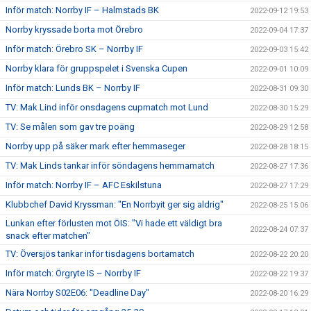
Inför match: Norrby IF – Halmstads BK
2022-09-12 19:53
Norrby kryssade borta mot Örebro
2022-09-04 17:37
Inför match: Örebro SK – Norrby IF
2022-09-03 15:42
Norrby klara för gruppspelet i Svenska Cupen
2022-09-01 10:09
Inför match: Lunds BK – Norrby IF
2022-08-31 09:30
TV: Mak Lind inför onsdagens cupmatch mot Lund
2022-08-30 15:29
TV: Se målen som gav tre poäng
2022-08-29 12:58
Norrby upp på säker mark efter hemmaseger
2022-08-28 18:15
TV: Mak Linds tankar inför söndagens hemmamatch
2022-08-27 17:36
Inför match: Norrby IF – AFC Eskilstuna
2022-08-27 17:29
Klubbchef David Kryssman: "En Norrbyit ger sig aldrig"
2022-08-25 15:06
Lunkan efter förlusten mot ÖIS: "Vi hade ett väldigt bra
2022-08-24 07:37
snack efter matchen"
TV: Översjös tankar inför tisdagens bortamatch
2022-08-22 20:20
Inför match: Örgryte IS – Norrby IF
2022-08-22 19:37
Nära Norrby S02E06: "Deadline Day"
2022-08-20 16:29