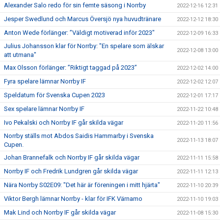
Alexander Salo redo för sin femte säsong i Norrby
2022-12-16 12:31
Jesper Swedlund och Marcus Översjö nya huvudtränare
2022-12-12 18:30
Anton Wede förlänger: ”Väldigt motiverad inför 2023"
2022-12-09 16:33
Julius Johansson klar för Norrby: "En spelare som älskar
2022-12-08 13:00
att utmana"
Max Olsson förlänger: ”Riktigt taggad på 2023”
2022-12-02 14:00
Fyra spelare lämnar Norrby IF
2022-12-02 12:07
Speldatum för Svenska Cupen 2023
2022-12-01 17:17
Sex spelare lämnar Norrby IF
2022-11-22 10:48
Ivo Pekalski och Norrby IF går skilda vägar
2022-11-20 11:56
Norrby ställs mot Abdos Saidis Hammarby i Svenska
2022-11-13 18:07
Cupen.
Johan Brannefalk och Norrby IF går skilda vägar
2022-11-11 15:58
Norrby IF och Fredrik Lundgren går skilda vägar
2022-11-11 12:13
Nära Norrby S02E09: "Det här är föreningen i mitt hjärta"
2022-11-10 20:39
Viktor Bergh lämnar Norrby - klar för IFK Värnamo
2022-11-10 19:03
Mak Lind och Norrby IF går skilda vägar
2022-11-08 15:30