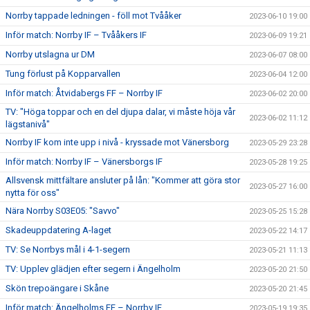
Norrby tappade ledningen - föll mot Tvååker
2023-06-10 19:00
Inför match: Norrby IF – Tvååkers IF
2023-06-09 19:21
Norrby utslagna ur DM
2023-06-07 08:00
Tung förlust på Kopparvallen
2023-06-04 12:00
Inför match: Åtvidabergs FF – Norrby IF
2023-06-02 20:00
TV: "Höga toppar och en del djupa dalar, vi måste höja vår
2023-06-02 11:12
lägstanivå"
Norrby IF kom inte upp i nivå - kryssade mot Vänersborg
2023-05-29 23:28
Inför match: Norrby IF – Vänersborgs IF
2023-05-28 19:25
Allsvensk mittfältare ansluter på lån: "Kommer att göra stor
2023-05-27 16:00
nytta för oss"
Nära Norrby S03E05: "Savvo"
2023-05-25 15:28
Skadeuppdatering A-laget
2023-05-22 14:17
TV: Se Norrbys mål i 4-1-segern
2023-05-21 11:13
TV: Upplev glädjen efter segern i Ängelholm
2023-05-20 21:50
Skön trepoängare i Skåne
2023-05-20 21:45
Inför match: Ängelholms FF – Norrby IF
2023-05-19 19:35