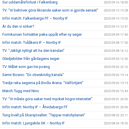
Sur uddamålsförlust i Falkenberg
2023-09-16 18:00
TV: ”Vi behöver göra liknande saker som vi gjorde senast”
2023-09-15 19:28
Inför match: Falkenbergs FF – Norrby IF
2023-09-15 19:25
Är du den vi söker?
2023-09-15 12:41
Formkurvan fortsätter peka uppåt efter ny seger
2023-09-09 17:40
Inför match: Tvååkers IF – Norrby IF
2023-09-08 17:30
TV: "Jäkligt nyttigt att ha den känslan"
2023-09-08 16:12
Glädjebilder från gårdagens seger
2023-09-03 12:35
TV: Målet som gav tre poäng
2023-09-02 22:16
Semir Bosnic: "En obeskrivlig känsla"
2023-09-02 19:14
Tredje raka segerna på Borås Arena: "Välförtjänt"
2023-09-02 19:13
Match-Tugg med Nino
2023-09-02 15:43
TV: "Vi måste göra saker med mycket högre intensitet"
2023-09-01 20:05
Inför match: Norrby IF – Åtvidabergs FF
2023-09-01 20:00
Tung kväll på Skarsjövallen: "Tappar matchplanen"
2023-08-25 23:11
Inför match: Ljungskile SK – Norrby IF
2023-08-24 18:35