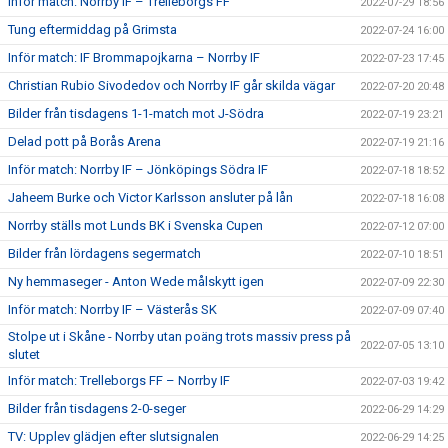
Inför match: Norrby IF – Trelleborgs FF
2022-07-29 18:56
Tung eftermiddag på Grimsta
2022-07-24 16:00
Inför match: IF Brommapojkarna – Norrby IF
2022-07-23 17:45
Christian Rubio Sivodedov och Norrby IF går skilda vägar
2022-07-20 20:48
Bilder från tisdagens 1-1-match mot J-Södra
2022-07-19 23:21
Delad pott på Borås Arena
2022-07-19 21:16
Inför match: Norrby IF – Jönköpings Södra IF
2022-07-18 18:52
Jaheem Burke och Victor Karlsson ansluter på lån
2022-07-18 16:08
Norrby ställs mot Lunds BK i Svenska Cupen
2022-07-12 07:00
Bilder från lördagens segermatch
2022-07-10 18:51
Ny hemmaseger - Anton Wede målskytt igen
2022-07-09 22:30
Inför match: Norrby IF – Västerås SK
2022-07-09 07:40
Stolpe ut i Skåne - Norrby utan poäng trots massiv press på
2022-07-05 13:10
slutet
Inför match: Trelleborgs FF – Norrby IF
2022-07-03 19:42
Bilder från tisdagens 2-0-seger
2022-06-29 14:29
TV: Upplev glädjen efter slutsignalen
2022-06-29 14:25