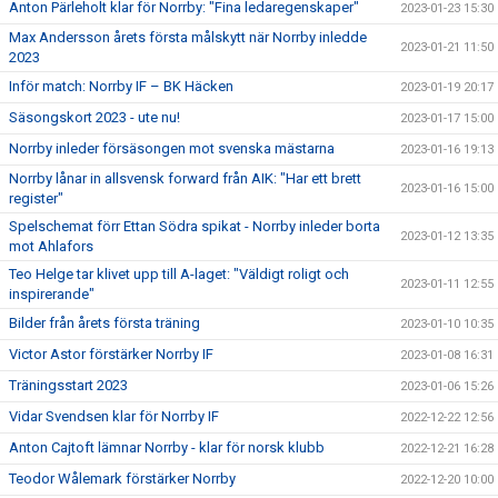
Anton Pärleholt klar för Norrby: "Fina ledaregenskaper"
2023-01-23 15:30
Max Andersson årets första målskytt när Norrby inledde
2023-01-21 11:50
2023
Inför match: Norrby IF – BK Häcken
2023-01-19 20:17
Säsongskort 2023 - ute nu!
2023-01-17 15:00
Norrby inleder försäsongen mot svenska mästarna
2023-01-16 19:13
Norrby lånar in allsvensk forward från AIK: "Har ett brett
2023-01-16 15:00
register"
Spelschemat förr Ettan Södra spikat - Norrby inleder borta
2023-01-12 13:35
mot Ahlafors
Teo Helge tar klivet upp till A-laget: "Väldigt roligt och
2023-01-11 12:55
inspirerande"
Bilder från årets första träning
2023-01-10 10:35
Victor Astor förstärker Norrby IF
2023-01-08 16:31
Träningsstart 2023
2023-01-06 15:26
Vidar Svendsen klar för Norrby IF
2022-12-22 12:56
Anton Cajtoft lämnar Norrby - klar för norsk klubb
2022-12-21 16:28
Teodor Wålemark förstärker Norrby
2022-12-20 10:00