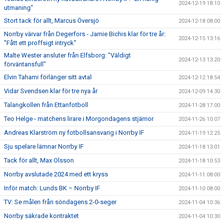
2024-12-19 18:10
utmaning"
Stort tack för allt, Marcus Översjö
2024-12-18 08:00
Norrby värvar från Degerfors - Jamie Bichis klar för tre år:
2024-12-15 13:16
"Fått ett proffsigt intryck"
Malte Wester ansluter från Elfsborg: "Väldigt
2024-12-13 13:20
förväntansfull"
Elvin Tahami förlänger sitt avtal
2024-12-12 18:54
Vidar Svendsen klar för tre nya år
2024-12-09 14:30
Talangkollen från Ettanfotboll
2024-11-28 17:00
Teo Helge - matchens lirare i Morgondagens stjärnor
2024-11-26 10:07
Andreas Klarström ny fotbollsansvarig i Norrby IF
2024-11-19 12:25
Sju spelare lämnar Norrby IF
2024-11-18 13:01
Tack för allt, Max Olsson
2024-11-18 10:53
Norrby avslutade 2024 med ett kryss
2024-11-11 08:00
Inför match: Lunds BK – Norrby IF
2024-11-10 08:00
TV: Se målen från söndagens 2-0-seger
2024-11-04 10:36
Norrby säkrade kontraktet
2024-11-04 10:30