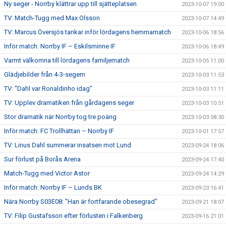
Ny seger - Norrby klättrar upp till sjätteplatsen
2023-10-07 19:00
TV: Match-Tugg med Max Olsson
2023-10-07 14:49
TV: Marcus Översjös tankar inför lördagens hemmamatch
2023-10-06 18:56
Inför match: Norrby IF – Eskilsminne IF
2023-10-06 18:49
Varmt välkomna till lördagens familjematch
2023-10-05 11:00
Glädjebilder från 4-3-segern
2023-10-03 11:53
TV: "Dahl var Ronaldinho idag"
2023-10-03 11:11
TV: Upplev dramatiken från gårdagens seger
2023-10-03 10:51
Stor dramatik när Norrby tog tre poäng
2023-10-03 08:30
Inför match: FC Trollhättan – Norrby IF
2023-10-01 17:57
TV: Linus Dahl summerar insatsen mot Lund
2023-09-24 18:06
Sur förlust på Borås Arena
2023-09-24 17:40
Match-Tugg med Victor Astor
2023-09-24 14:29
Inför match: Norrby IF – Lunds BK
2023-09-23 16:41
Nära Norrby S03E08: "Han är fortfarande obesegrad"
2023-09-21 18:07
TV: Filip Gustafsson efter förlusten i Falkenberg
2023-09-16 21:01