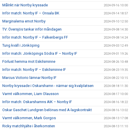
Målrikt när Norrby kryssade
2024-09-16 10:00
Inför match: Norrby IF – Onsala BK
2024-09-14 18:57
Marginalerna emot Norrby
2024-09-10 12:50
TV: Översjös tankar inför måndagen
2024-09-08 14:30
Inför match: Norrby IF – Falkenbergs FF
2024-09-08 14:24
Tung kväll i Jönköping
2024-09-03 12:49
Inför match: Jönköpings Södra IF – Norrby IF
2024-09-01 19:26
Förlust hemma mot Eskilsminne
2024-08-26 10:48
Inför match: Norrby IF – Eskilsminne IF
2024-08-23 19:35
Marcus Victorio lämnar Norrby IF
2024-08-22 10:15
Norrby kryssade i Oskarshamn - närmar sig kvalplatsen
2024-08-18 11:30
Varmt välkommen, Liam Olausson
2024-08-17 10:00
Inför match: Oskarshamns AIK – Norrby IF
2024-08-16 18:22
Oskar Gaschet Lundgren belönas med A-lagskontrakt
2024-08-16 13:02
Varmt välkommen, Mark Gorgos
2024-08-13 17:08
Ricky matchhjälte i återkomsten
2024-08-13 11:10