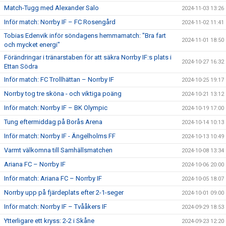
Match-Tugg med Alexander Salo
2024-11-03 13:26
Inför match: Norrby IF – FC Rosengård
2024-11-02 11:41
Tobias Edenvik inför söndagens hemmamatch: "Bra fart
2024-11-01 18:50
och mycket energi"
Förändringar i tränarstaben för att säkra Norrby IF:s plats i
2024-10-27 16:32
Ettan Södra
Inför match: FC Trollhättan – Norrby IF
2024-10-25 19:17
Norrby tog tre sköna - och viktiga poäng
2024-10-21 13:12
Inför match: Norrby IF – BK Olympic
2024-10-19 17:00
Tung eftermiddag på Borås Arena
2024-10-14 10:13
Inför match: Norrby IF - Ängelholms FF
2024-10-13 10:49
Varmt välkomna till Samhällsmatchen
2024-10-08 13:34
Ariana FC – Norrby IF
2024-10-06 20:00
Inför match: Ariana FC – Norrby IF
2024-10-05 18:07
Norrby upp på fjärdeplats efter 2-1-seger
2024-10-01 09:00
Inför match: Norrby IF – Tvååkers IF
2024-09-29 18:53
Ytterligare ett kryss: 2-2 i Skåne
2024-09-23 12:20