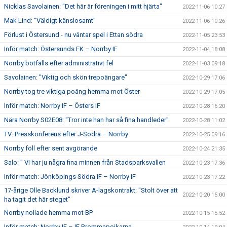
Nicklas Savolainen: "Det här är föreningen i mitt hjärta"
2022-11-06 10:27
Mak Lind: "Väldigt känslosamt"
2022-11-06 10:26
Förlust i Östersund - nu väntar spel i Ettan södra
2022-11-05 23:53
Inför match: Östersunds FK – Norrby IF
2022-11-04 18:08
Norrby bötfälls efter administrativt fel
2022-11-03 09:18
Savolainen: "Viktig och skön trepoängare"
2022-10-29 17:06
Norrby tog tre viktiga poäng hemma mot Öster
2022-10-29 17:05
Inför match: Norrby IF – Östers IF
2022-10-28 16:20
Nära Norrby S02E08: "Tror inte han har så fina handleder"
2022-10-28 11:02
TV: Presskonferens efter J-Södra – Norrby
2022-10-25 09:16
Norrby föll efter sent avgörande
2022-10-24 21:35
Salo: " Vi har ju några fina minnen från Stadsparksvallen
2022-10-23 17:36
Inför match: Jönköpings Södra IF – Norrby IF
2022-10-23 17:22
17-årige Olle Backlund skriver A-lagskontrakt: "Stolt över att
2022-10-20 15:00
ha tagit det här steget"
Norrby nollade hemma mot BP
2022-10-15 15:52
Inför match: Norrby IF – IF Brommapojkarna