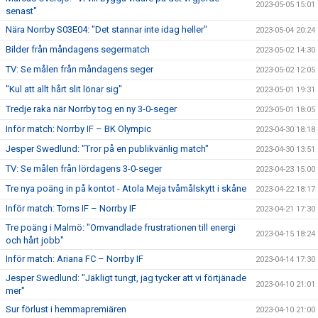
2023-05-05 15:01
senast"
Nära Norrby S03E04: "Det stannar inte idag heller"
2023-05-04 20:24
Bilder från måndagens segermatch
2023-05-02 14:30
TV: Se målen från måndagens seger
2023-05-02 12:05
"Kul att allt hårt slit lönar sig"
2023-05-01 19:31
Tredje raka när Norrby tog en ny 3-0-seger
2023-05-01 18:05
Inför match: Norrby IF – BK Olympic
2023-04-30 18:18
Jesper Swedlund: "Tror på en publikvänlig match"
2023-04-30 13:51
TV: Se målen från lördagens 3-0-seger
2023-04-23 15:00
Tre nya poäng in på kontot - Atola Meja tvåmålskytt i skåne
2023-04-22 18:17
Inför match: Torns IF – Norrby IF
2023-04-21 17:30
Tre poäng i Malmö: "Omvandlade frustrationen till energi
2023-04-15 18:24
och hårt jobb"
Inför match: Ariana FC – Norrby IF
2023-04-14 17:30
Jesper Swedlund: "Jäkligt tungt, jag tycker att vi förtjänade
2023-04-10 21:01
mer"
Sur förlust i hemmapremiären
2023-04-10 21:00