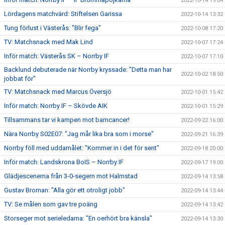
2022-10-14 19:04
Lördagens matchvärd: Stiftelsen Garissa
2022-10-14 13:32
Tung förlust i Västerås: "Blir fega"
2022-10-08 17:20
TV: Matchsnack med Mak Lind
2022-10-07 17:24
Inför match: Västerås SK – Norrby IF
2022-10-07 17:10
Backlund debuterade när Norrby kryssade: "Detta man har
2022-10-02 18:50
jobbat för"
TV: Matchsnack med Marcus Översjö
2022-10-01 15:42
Inför match: Norrby IF – Skövde AIK
2022-10-01 15:29
Tillsammans tar vi kampen mot barncancer!
2022-09-22 16:00
Nära Norrby S02E07: "Jag mår lika bra som i morse"
2022-09-21 16:39
Norrby föll med uddamålet: "Kommer in i det för sent"
2022-09-18 20:00
Inför match: Landskrona BoIS – Norrby IF
2022-09-17 19:00
Glädjescenerna från 3-0-segern mot Halmstad
2022-09-14 13:58
Gustav Broman: "Alla gör ett otroligt jobb"
2022-09-14 13:44
TV: Se målen som gav tre poäng
2022-09-14 13:42
Storseger mot serieledarna: "En oerhört bra känsla"
2022-09-14 13:30