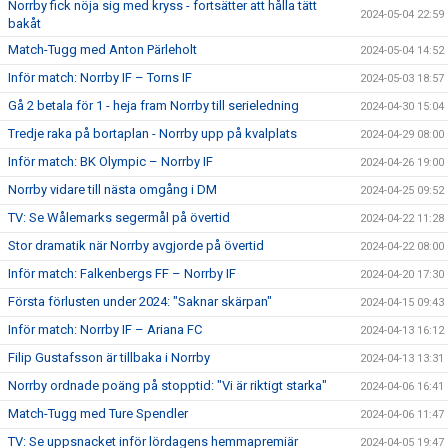
Norrby fick nöja sig med kryss - fortsätter att hålla tätt
2024-05-04 22:59
bakåt
Match-Tugg med Anton Pärleholt
2024-05-04 14:52
Inför match: Norrby IF – Torns IF
2024-05-03 18:57
Gå 2 betala för 1 - heja fram Norrby till serieledning
2024-04-30 15:04
Tredje raka på bortaplan - Norrby upp på kvalplats
2024-04-29 08:00
Inför match: BK Olympic – Norrby IF
2024-04-26 19:00
Norrby vidare till nästa omgång i DM
2024-04-25 09:52
TV: Se Wålemarks segermål på övertid
2024-04-22 11:28
Stor dramatik när Norrby avgjorde på övertid
2024-04-22 08:00
Inför match: Falkenbergs FF – Norrby IF
2024-04-20 17:30
Första förlusten under 2024: "Saknar skärpan"
2024-04-15 09:43
Inför match: Norrby IF – Ariana FC
2024-04-13 16:12
Filip Gustafsson är tillbaka i Norrby
2024-04-13 13:31
Norrby ordnade poäng på stopptid: "Vi är riktigt starka"
2024-04-06 16:41
Match-Tugg med Ture Spendler
2024-04-06 11:47
TV: Se uppsnacket inför lördagens hemmapremiär
2024-04-05 19:47