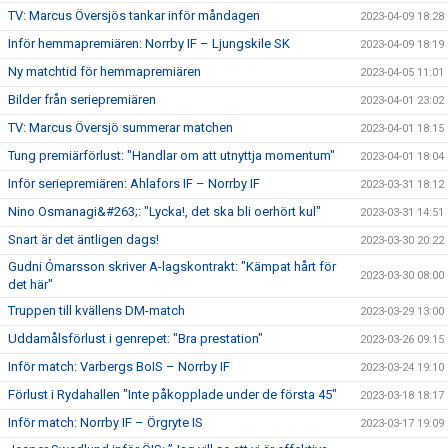
TV: Marcus Översjös tankar inför måndagen
2023-04-09 18:28
Inför hemmapremiären: Norrby IF – Ljungskile SK
2023-04-09 18:19
Ny matchtid för hemmapremiären
2023-04-05 11:01
Bilder från seriepremiären
2023-04-01 23:02
TV: Marcus Översjö summerar matchen
2023-04-01 18:15
Tung premiärförlust: "Handlar om att utnyttja momentum"
2023-04-01 18:04
Inför seriepremiären: Ahlafors IF – Norrby IF
2023-03-31 18:12
Nino Osmanagi&#263;: "Lycka!, det ska bli oerhört kul"
2023-03-31 14:51
Snart är det äntligen dags!
2023-03-30 20:22
Gudni Ómarsson skriver A-lagskontrakt: "Kämpat hårt för
2023-03-30 08:00
det här"
Truppen till kvällens DM-match
2023-03-29 13:00
Uddamålsförlust i genrepet: "Bra prestation"
2023-03-26 09:15
Inför match: Varbergs BoIS – Norrby IF
2023-03-24 19:10
Förlust i Rydahallen "Inte påkopplade under de första 45"
2023-03-18 18:17
Inför match: Norrby IF – Örgryte IS
2023-03-17 19:09