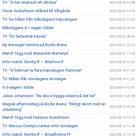
TV: "Vi har revansch att utkräva"
2023-08-24 14:48
Oscar Gustafsson utlånad till Vårgårda
2023-08-24 12:39
TV: Se målen från måndagens trepoängare
2023-08-22 13:09
Måndagens 4-1-seger i bilder
2023-08-22 09:09
TV: "En fantastisk känsla"
2023-08-22 08:40
Ny storseger hemma på Borås Arena
2023-08-21 22:54
Match-Tugg med Alexander Warneryd
2023-08-21 17:54
Inför match: Norrby IF – Ahlafors IF
2023-08-20 16:22
TV: "Vi behöver ta flera trepoängare framöver"
2023-08-18 17:33
TV: Målen från söndagens storseger
2023-08-14 12:31
6-0-segern i bilder
2023-08-14 10:41
Julius Johansson: "Nu ska vi bygga vidare på det här"
2023-08-13 22:58
Magisk eftermiddag på Borås Arena: "Riktigt skönt med en
2023-08-13 22:56
urladdning"
Match-Tugg med Hampus Gustafsson
2023-08-13 15:14
TV: Marcus Översjös tankar inför söndagen
2023-08-12 15:38
Inför match: Norrby IF – Ängelholms FF
2023-08-12 15:18