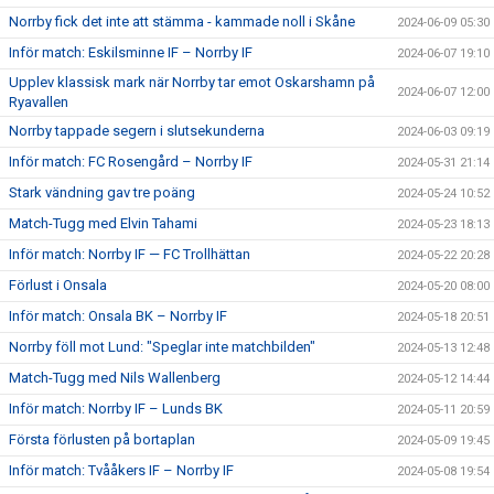
Norrby fick det inte att stämma - kammade noll i Skåne
2024-06-09 05:30
Inför match: Eskilsminne IF – Norrby IF
2024-06-07 19:10
Upplev klassisk mark när Norrby tar emot Oskarshamn på
2024-06-07 12:00
Ryavallen
Norrby tappade segern i slutsekunderna
2024-06-03 09:19
Inför match: FC Rosengård – Norrby IF
2024-05-31 21:14
Stark vändning gav tre poäng
2024-05-24 10:52
Match-Tugg med Elvin Tahami
2024-05-23 18:13
Inför match: Norrby IF — FC Trollhättan
2024-05-22 20:28
Förlust i Onsala
2024-05-20 08:00
Inför match: Onsala BK – Norrby IF
2024-05-18 20:51
Norrby föll mot Lund: "Speglar inte matchbilden"
2024-05-13 12:48
Match-Tugg med Nils Wallenberg
2024-05-12 14:44
Inför match: Norrby IF – Lunds BK
2024-05-11 20:59
Första förlusten på bortaplan
2024-05-09 19:45
Inför match: Tvååkers IF – Norrby IF
2024-05-08 19:54