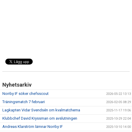
DOKUMENT
BILDARKIV
BILDER 2025
TABELL ETTAN SÖDRA 2025
Nyhetsarkiv
Norrby IF söker chefsscout
2026-05-22 13:13
Träningsmatch 7 februari
2026-02-05 08:29
Lagkapten Vidar Svendsén om kvalmatcherna
2025-11-17 19:06
Klubbchef David Kryssman om avslutningen
2025-10-29 22:04
Andreas Klarström lämnar Norrby IF
2025-10-10 14:00