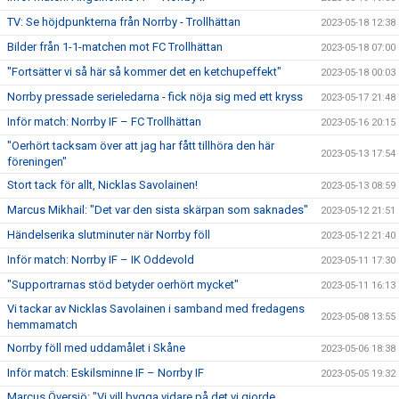
TV: Se höjdpunkterna från Norrby - Trollhättan
2023-05-18 12:38
Bilder från 1-1-matchen mot FC Trollhättan
2023-05-18 07:00
"Fortsätter vi så här så kommer det en ketchupeffekt"
2023-05-18 00:03
Norrby pressade serieledarna - fick nöja sig med ett kryss
2023-05-17 21:48
Inför match: Norrby IF – FC Trollhättan
2023-05-16 20:15
"Oerhört tacksam över att jag har fått tillhöra den här
2023-05-13 17:54
föreningen"
Stort tack för allt, Nicklas Savolainen!
2023-05-13 08:59
Marcus Mikhail: "Det var den sista skärpan som saknades"
2023-05-12 21:51
Händelserika slutminuter när Norrby föll
2023-05-12 21:40
Inför match: Norrby IF – IK Oddevold
2023-05-11 17:30
"Supportrarnas stöd betyder oerhört mycket"
2023-05-11 16:13
Vi tackar av Nicklas Savolainen i samband med fredagens
2023-05-08 13:55
hemmamatch
Norrby föll med uddamålet i Skåne
2023-05-06 18:38
Inför match: Eskilsminne IF – Norrby IF
2023-05-05 19:32
Marcus Översjö: "Vi vill bygga vidare på det vi gjorde