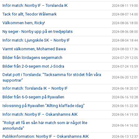
Inför match: Norrby IF – Torslanda IK
2024-08-11 19:00
Tack för allt, Teodor Wålemark
2024-08-07 14:00
Välkommen hem, Ricky!
2024-08-06 18:00
Ny seger - Norrby upp på en tredjeplats
2024-08-06 08:00
Inför match: Ljungskile SK – Norrby IF
2024-08-04 18:44
Varmt välkommen, Mohamed Bawa
2024-08-03 17:36
Bilder från lördagens segermatch
2024-07-29 12:05
Bilder från 2-0-segern mot J-Södra
2024-07-24 15:59
Delat pott i Torslanda: "Tacksamma för stödet från våra
2024-06-20 12:01
supportrar"
Inför match: Torslanda IK – Norrby IF
2024-06-18 20:57
Bilder från 6-0-segern på Ryavallen
2024-06-16 10:28
Islossning på Ryavallen "Allting klaffade idag"
2024-06-15 22:30
Inför match: Norrby IF – Oskarshamns AIK
2024-06-14 19:33
"Roligt att få en sån här match som är något lite
2024-06-14 16:02
annorlunda"
Publikinformation: Norrby IF – Oskarshamns AIK
2024-06-13 12:37