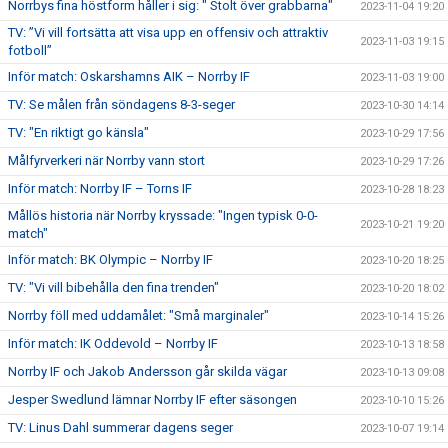
Norrbys fina höstform håller i sig: " Stolt över grabbarna"
2023-11-04 19:20
TV: ”Vi vill fortsätta att visa upp en offensiv och attraktiv
2023-11-03 19:15
fotboll”
Inför match: Oskarshamns AIK – Norrby IF
2023-11-03 19:00
TV: Se målen från söndagens 8-3-seger
2023-10-30 14:14
TV: "En riktigt go känsla"
2023-10-29 17:56
Målfyrverkeri när Norrby vann stort
2023-10-29 17:26
Inför match: Norrby IF – Torns IF
2023-10-28 18:23
Mållös historia när Norrby kryssade: "Ingen typisk 0-0-
2023-10-21 19:20
match"
Inför match: BK Olympic – Norrby IF
2023-10-20 18:25
TV: "Vi vill bibehålla den fina trenden"
2023-10-20 18:02
Norrby föll med uddamålet: "Små marginaler"
2023-10-14 15:26
Inför match: IK Oddevold – Norrby IF
2023-10-13 18:58
Norrby IF och Jakob Andersson går skilda vägar
2023-10-13 09:08
Jesper Swedlund lämnar Norrby IF efter säsongen
2023-10-10 15:26
TV: Linus Dahl summerar dagens seger
2023-10-07 19:14