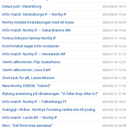
Delad pott i Vänersborg
2023-08-05 18:13
Inför match: Vänersborgs IF – Norrby IF
2023-08-04 19:20
Norrby inledde höstsäsongen med ett kryss
2023-07-29 20:00
Inför match: Norrby IF – Oskarshamns AIK
2023-07-28 19:50
Pontus Eriksson lämnar Norrby IF
2023-07-27 19:00
Komfortabel seger inför omstarten
2023-07-23 15:50
Inför match: Norrby IF – Herrestads AIF
2023-07-21 21:10
Varmt välkommen, Filip Gustafsson
2023-07-18 12:51
Varmt välkommen, Linus Dahl
2023-07-17 15:50
Stort tack för allt, Lasse Nilsson
2023-07-04 11:00
Nära Norrby S03E06: "Halvtid"
2023-06-27 17:32
Blytung avslutning på vårsäsongen: "Vi faller ihop efter 0-2"
2023-06-21 21:40
Inför match: Norrby IF – Falkenbergs FF
2023-06-20 18:07
Svängigt i Skåne - Norrbys forcering räckte inte till poäng
2023-06-18 10:30
Inför match: Lunds BK – Norrby IF
2023-06-16 16:32
Nino: "Det finns inga genvägar"
2023-06-10 20:48