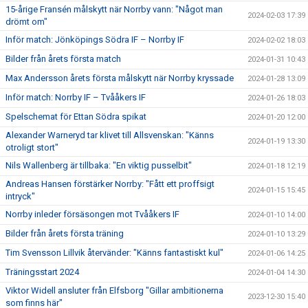
15-årige Fransén målskytt när Norrby vann: "Något man
2024-02-03 17:39
drömt om"
Inför match: Jönköpings Södra IF – Norrby IF
2024-02-02 18:03
Bilder från årets första match
2024-01-31 10:43
Max Andersson årets första målskytt när Norrby kryssade
2024-01-28 13:09
Inför match: Norrby IF – Tvååkers IF
2024-01-26 18:03
Spelschemat för Ettan Södra spikat
2024-01-20 12:00
Alexander Warneryd tar klivet till Allsvenskan: "Känns
2024-01-19 13:30
otroligt stort"
Nils Wallenberg är tillbaka: "En viktig pusselbit"
2024-01-18 12:19
Andreas Hansen förstärker Norrby: "Fått ett proffsigt
2024-01-15 15:45
intryck"
Norrby inleder försäsongen mot Tvååkers IF
2024-01-10 14:00
Bilder från årets första träning
2024-01-10 13:29
Tim Svensson Lillvik återvänder: "Känns fantastiskt kul"
2024-01-06 14:25
Träningsstart 2024
2024-01-04 14:30
Viktor Widell ansluter från Elfsborg "Gillar ambitionerna
2023-12-30 15:40
som finns här"