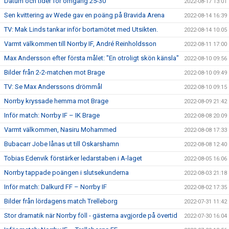
Datum och tider för omgång 25-30
2022-08-17 13:01
Sen kvittering av Wede gav en poäng på Bravida Arena
2022-08-14 16:39
TV: Mak Linds tankar inför bortamötet med Utsikten.
2022-08-14 10:05
Varmt välkommen till Norrby IF, André Reinholdsson
2022-08-11 17:00
Max Andersson efter första målet: "En otroligt skön känsla"
2022-08-10 09:56
Bilder från 2-2-matchen mot Brage
2022-08-10 09:49
TV: Se Max Anderssons drömmål
2022-08-10 09:15
Norrby kryssade hemma mot Brage
2022-08-09 21:42
Inför match: Norrby IF – IK Brage
2022-08-08 20:09
Varmt välkommen, Nasiru Mohammed
2022-08-08 17:33
Bubacarr Jobe lånas ut till Oskarshamn
2022-08-08 12:40
Tobias Edenvik förstärker ledarstaben i A-laget
2022-08-05 16:06
Norrby tappade poängen i slutsekunderna
2022-08-03 21:18
Inför match: Dalkurd FF – Norrby IF
2022-08-02 17:35
Bilder från lördagens match Trelleborg
2022-07-31 11:42
Stor dramatik när Norrby föll - gästerna avgjorde på övertid
2022-07-30 16:04