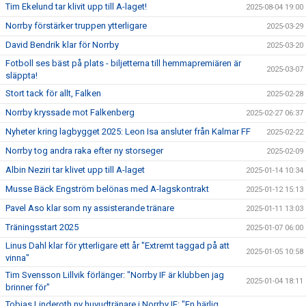
Tim Ekelund tar klivit upp till A-laget!
2025-08-04 19:00
Norrby förstärker truppen ytterligare
2025-03-29
David Bendrik klar för Norrby
2025-03-20
Fotboll ses bäst på plats - biljetterna till hemmapremiären är
2025-03-07
släppta!
Stort tack för allt, Falken
2025-02-28
Norrby kryssade mot Falkenberg
2025-02-27 06:37
Nyheter kring lagbygget 2025: Leon Isa ansluter från Kalmar FF
2025-02-22
Norrby tog andra raka efter ny storseger
2025-02-09
Albin Neziri tar klivet upp till A-laget
2025-01-14 10:34
Musse Bäck Engström belönas med A-lagskontrakt
2025-01-12 15:13
Pavel Aso klar som ny assisterande tränare
2025-01-11 13:03
Träningsstart 2025
2025-01-07 06:00
Linus Dahl klar för ytterligare ett år "Extremt taggad på att
2025-01-05 10:58
vinna"
Tim Svensson Lillvik förlänger: "Norrby IF är klubben jag
2025-01-04 18:11
brinner för"
Tobias Linderoth ny huvudtränare i Norrby IF: "En härlig