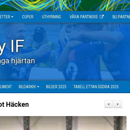
JETTER
CUPER
UTHYRNING
VÅRA PARTNERS
BLI PARTN
y IF
ga hjärtan
KUMENT
BILDARKIV
BILDER 2025
TABELL ETTAN SÖDRA 2025
ot Häcken
<
>