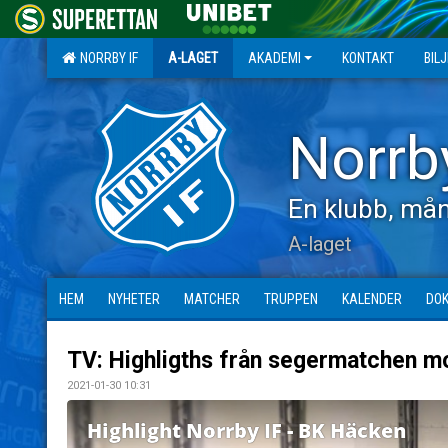
NORRBY IF
A-LAGET
AKADEMI
KONTAKT
BIL
Norrb
En klubb, mån
A-laget
HEM
NYHETER
MATCHER
TRUPPEN
KALENDER
DO
TV: Highligths från segermatchen m
2021-01-30 10:31