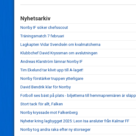
Nyhetsarkiv
Norrby IF söker chefsscout
Träningsmatch 7 februari
Lagkapten Vidar Svendsén om kvalmatcherna
Klubbchef David Kryssman om avslutningen
Andreas Klarström lämnar Norrby IF
Tim Ekelund tar klivit upp till A-laget!
Norrby förstärker truppen ytterligare
David Bendrik klar för Norrby
Fotboll ses bäst på plats - biljetterna till hemmapremiären är släpp
Stort tack för allt, Falken
Norrby kryssade mot Falkenberg
Nyheter kring lagbygget 2025: Leon Isa ansluter från Kalmar FF
Norrby tog andra raka efter ny storseger