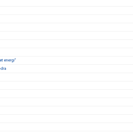
t energi"
ödra