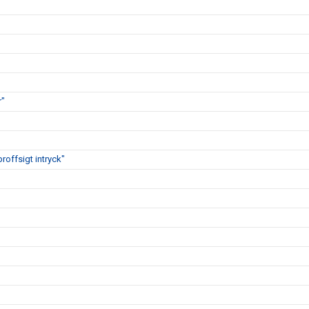
r"
proffsigt intryck"