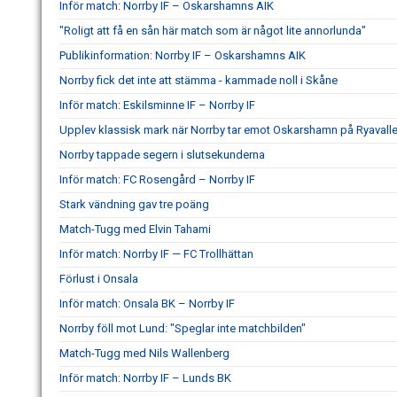
Inför match: Norrby IF – Oskarshamns AIK
"Roligt att få en sån här match som är något lite annorlunda"
Publikinformation: Norrby IF – Oskarshamns AIK
Norrby fick det inte att stämma - kammade noll i Skåne
Inför match: Eskilsminne IF – Norrby IF
Upplev klassisk mark när Norrby tar emot Oskarshamn på Ryavall
Norrby tappade segern i slutsekunderna
Inför match: FC Rosengård – Norrby IF
Stark vändning gav tre poäng
Match-Tugg med Elvin Tahami
Inför match: Norrby IF — FC Trollhättan
Förlust i Onsala
Inför match: Onsala BK – Norrby IF
Norrby föll mot Lund: "Speglar inte matchbilden"
Match-Tugg med Nils Wallenberg
Inför match: Norrby IF – Lunds BK