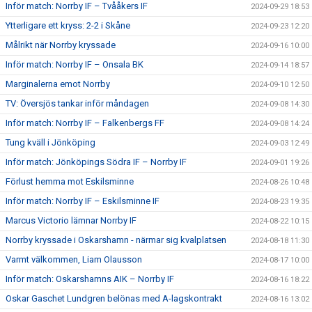
Inför match: Norrby IF – Tvååkers IF
2024-09-29 18:53
Ytterligare ett kryss: 2-2 i Skåne
2024-09-23 12:20
Målrikt när Norrby kryssade
2024-09-16 10:00
Inför match: Norrby IF – Onsala BK
2024-09-14 18:57
Marginalerna emot Norrby
2024-09-10 12:50
TV: Översjös tankar inför måndagen
2024-09-08 14:30
Inför match: Norrby IF – Falkenbergs FF
2024-09-08 14:24
Tung kväll i Jönköping
2024-09-03 12:49
Inför match: Jönköpings Södra IF – Norrby IF
2024-09-01 19:26
Förlust hemma mot Eskilsminne
2024-08-26 10:48
Inför match: Norrby IF – Eskilsminne IF
2024-08-23 19:35
Marcus Victorio lämnar Norrby IF
2024-08-22 10:15
Norrby kryssade i Oskarshamn - närmar sig kvalplatsen
2024-08-18 11:30
Varmt välkommen, Liam Olausson
2024-08-17 10:00
Inför match: Oskarshamns AIK – Norrby IF
2024-08-16 18:22
Oskar Gaschet Lundgren belönas med A-lagskontrakt
2024-08-16 13:02