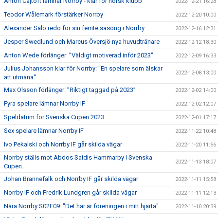
Anton Cajtoft lämnar Norrby - klar för norsk klubb
2022-12-21 16:28
Teodor Wålemark förstärker Norrby
2022-12-20 10:00
Alexander Salo redo för sin femte säsong i Norrby
2022-12-16 12:31
Jesper Swedlund och Marcus Översjö nya huvudtränare
2022-12-12 18:30
Anton Wede förlänger: ”Väldigt motiverad inför 2023"
2022-12-09 16:33
Julius Johansson klar för Norrby: "En spelare som älskar
2022-12-08 13:00
att utmana"
Max Olsson förlänger: ”Riktigt taggad på 2023”
2022-12-02 14:00
Fyra spelare lämnar Norrby IF
2022-12-02 12:07
Speldatum för Svenska Cupen 2023
2022-12-01 17:17
Sex spelare lämnar Norrby IF
2022-11-22 10:48
Ivo Pekalski och Norrby IF går skilda vägar
2022-11-20 11:56
Norrby ställs mot Abdos Saidis Hammarby i Svenska
2022-11-13 18:07
Cupen.
Johan Brannefalk och Norrby IF går skilda vägar
2022-11-11 15:58
Norrby IF och Fredrik Lundgren går skilda vägar
2022-11-11 12:13
Nära Norrby S02E09: "Det här är föreningen i mitt hjärta"
2022-11-10 20:39