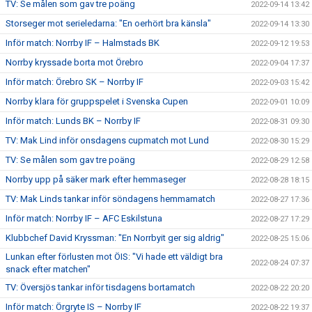
TV: Se målen som gav tre poäng
2022-09-14 13:42
Storseger mot serieledarna: "En oerhört bra känsla"
2022-09-14 13:30
Inför match: Norrby IF – Halmstads BK
2022-09-12 19:53
Norrby kryssade borta mot Örebro
2022-09-04 17:37
Inför match: Örebro SK – Norrby IF
2022-09-03 15:42
Norrby klara för gruppspelet i Svenska Cupen
2022-09-01 10:09
Inför match: Lunds BK – Norrby IF
2022-08-31 09:30
TV: Mak Lind inför onsdagens cupmatch mot Lund
2022-08-30 15:29
TV: Se målen som gav tre poäng
2022-08-29 12:58
Norrby upp på säker mark efter hemmaseger
2022-08-28 18:15
TV: Mak Linds tankar inför söndagens hemmamatch
2022-08-27 17:36
Inför match: Norrby IF – AFC Eskilstuna
2022-08-27 17:29
Klubbchef David Kryssman: "En Norrbyit ger sig aldrig"
2022-08-25 15:06
Lunkan efter förlusten mot ÖIS: "Vi hade ett väldigt bra
2022-08-24 07:37
snack efter matchen"
TV: Översjös tankar inför tisdagens bortamatch
2022-08-22 20:20
Inför match: Örgryte IS – Norrby IF
2022-08-22 19:37