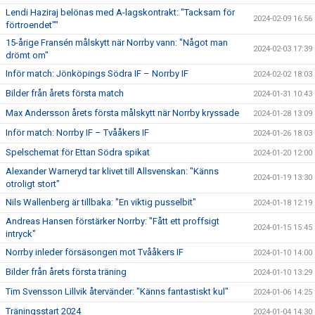
Lendi Haziraj belönas med A-lagskontrakt: "Tacksam för
2024-02-09 16:56
förtroendet""
15-årige Fransén målskytt när Norrby vann: "Något man
2024-02-03 17:39
drömt om"
Inför match: Jönköpings Södra IF – Norrby IF
2024-02-02 18:03
Bilder från årets första match
2024-01-31 10:43
Max Andersson årets första målskytt när Norrby kryssade
2024-01-28 13:09
Inför match: Norrby IF – Tvååkers IF
2024-01-26 18:03
Spelschemat för Ettan Södra spikat
2024-01-20 12:00
Alexander Warneryd tar klivet till Allsvenskan: "Känns
2024-01-19 13:30
otroligt stort"
Nils Wallenberg är tillbaka: "En viktig pusselbit"
2024-01-18 12:19
Andreas Hansen förstärker Norrby: "Fått ett proffsigt
2024-01-15 15:45
intryck"
Norrby inleder försäsongen mot Tvååkers IF
2024-01-10 14:00
Bilder från årets första träning
2024-01-10 13:29
Tim Svensson Lillvik återvänder: "Känns fantastiskt kul"
2024-01-06 14:25
Träningsstart 2024
2024-01-04 14:30