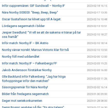
Inför cuppremiären: GIF Sundsvall – Norrby IF
2023-02-18 16:15
Nära Norrby S03E03: "Beep, Beep, Beep"
2023-02-17 13:35
Oscar Gustafsson tar klivet upp till A-laget.
2023-02-16 10:48
Lördagens segermatch i bilder
2023-02-13 10:51
Jesper Swedlund: ”Vi vill se att de sakerna vi tränar på tar
2023-02-10 18:27
oss framåt”
Inför match: Norrby IF – BK Astrio
2023-02-10 18:14
Norrby värvar norskt: Marcus Victorio klar för två
2023-02-10 13:50
Norrby föll med uddamålet
2023-02-05 12:00
Inför match: Norrby IF – Falkenbergs FF
2023-02-03 19:25
Jakob Andersson förstärker Norrby
2023-02-03 16:00
Olle Backlund inför Falkenberg: "Jag har höga
2023-02-03 11:26
förhoppningar inför den matchen"
Säsongspremiär för Nära Norrby!
2023-02-02 16:14
Bilder från fredagens segermatch
2023-01-30 09:00
Seger mot seriekonkurrenten
2023-01-28 08:00
Semir Bosnic ansluter på lån: "En stor talang"
2023-01-27 16:30