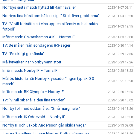
Norrbys sista match flyttad till Ramnavallen
2023-11-07 08:11
Norrbys fina höstform håller i sig: " Stolt över grabbarna"
2023-11-04 19:20
TV: ”Vi vill fortsätta att visa upp en offensiv och attraktiv
2023-11-03 19:15
fotboll”
Inför match: Oskarshamns AIK – Norrby IF
2023-11-03 19:00
TV: Se målen från söndagens 8-3-seger
2023-10-30 14:14
TV: "En riktigt go känsla"
2023-10-29 17:56
Målfyrverkeri när Norrby vann stort
2023-10-29 17:26
Inför match: Norrby IF – Torns IF
2023-10-28 18:23
Mållös historia när Norrby kryssade: "Ingen typisk 0-0-
2023-10-21 19:20
match"
Inför match: BK Olympic – Norrby IF
2023-10-20 18:25
TV: "Vi vill bibehålla den fina trenden"
2023-10-20 18:02
Norrby föll med uddamålet: "Små marginaler"
2023-10-14 15:26
Inför match: IK Oddevold – Norrby IF
2023-10-13 18:58
Norrby IF och Jakob Andersson går skilda vägar
2023-10-13 09:08
Jesper Swedlund lämnar Norrby IF efter säsongen
2023-10-10 15:26