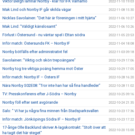
Viktor Bergh lämnar Norrby - klar för IFK Värnamo
2022-11-10 19:03
Mak Lind och Norrby IF går skilda vägar
2022-11-08 15:30
Nicklas Savolainen: "Det här är föreningen i mitt hjärta"
2022-11-06 10:27
Mak Lind: "Väldigt känslosamt"
2022-11-06 10:26
Förlust i Östersund - nu väntar spel i Ettan södra
2022-11-05 23:53
Inför match: Östersunds FK – Norrby IF
2022-11-04 18:08
Norrby bötfälls efter administrativt fel
2022-11-03 09:18
Savolainen: "Viktig och skön trepoängare"
2022-10-29 17:06
Norrby tog tre viktiga poäng hemma mot Öster
2022-10-29 17:05
Inför match: Norrby IF – Östers IF
2022-10-28 16:20
Nära Norrby S02E08: "Tror inte han har så fina handleder"
2022-10-28 11:02
TV: Presskonferens efter J-Södra – Norrby
2022-10-25 09:16
Norrby föll efter sent avgörande
2022-10-24 21:35
Salo: " Vi har ju några fina minnen från Stadsparksvallen
2022-10-23 17:36
Inför match: Jönköpings Södra IF – Norrby IF
2022-10-23 17:22
17-årige Olle Backlund skriver A-lagskontrakt: "Stolt över att
2022-10-20 15:00
ha tagit det här steget"