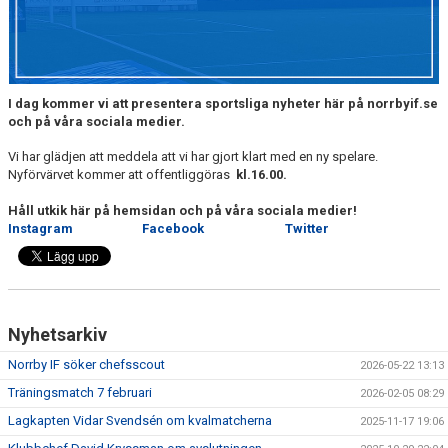
DOKUMENT
BILDARKIV
BILDER 2025
I dag kommer vi att presentera sportsliga nyheter här på norrbyif.se
och på våra sociala medier.
TABELL ETTAN SÖDRA 2025
Vi har glädjen att meddela att vi har gjort klart med en ny spelare.
Nyförvärvet kommer att offentliggöras
kl.16.00.
Håll utkik här på hemsidan och på våra sociala medier!
Instagram
Facebook
Twitter
Nyhetsarkiv
Norrby IF söker chefsscout
2026-05-22 13:13
Träningsmatch 7 februari
2026-02-05 08:29
Lagkapten Vidar Svendsén om kvalmatcherna
2025-11-17 19:06