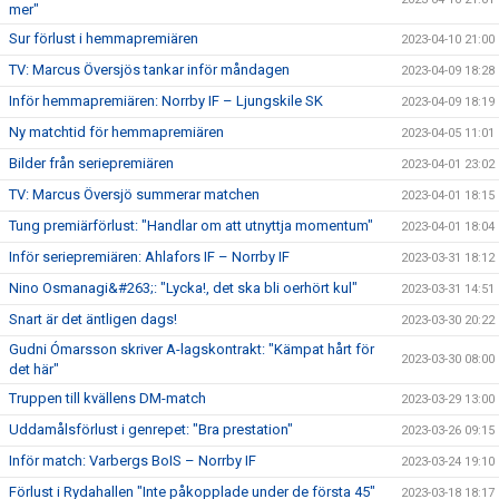
mer"
Sur förlust i hemmapremiären
2023-04-10 21:00
TV: Marcus Översjös tankar inför måndagen
2023-04-09 18:28
Inför hemmapremiären: Norrby IF – Ljungskile SK
2023-04-09 18:19
Ny matchtid för hemmapremiären
2023-04-05 11:01
Bilder från seriepremiären
2023-04-01 23:02
TV: Marcus Översjö summerar matchen
2023-04-01 18:15
Tung premiärförlust: "Handlar om att utnyttja momentum"
2023-04-01 18:04
Inför seriepremiären: Ahlafors IF – Norrby IF
2023-03-31 18:12
Nino Osmanagi&#263;: "Lycka!, det ska bli oerhört kul"
2023-03-31 14:51
Snart är det äntligen dags!
2023-03-30 20:22
Gudni Ómarsson skriver A-lagskontrakt: "Kämpat hårt för
2023-03-30 08:00
det här"
Truppen till kvällens DM-match
2023-03-29 13:00
Uddamålsförlust i genrepet: "Bra prestation"
2023-03-26 09:15
Inför match: Varbergs BoIS – Norrby IF
2023-03-24 19:10
Förlust i Rydahallen "Inte påkopplade under de första 45"
2023-03-18 18:17