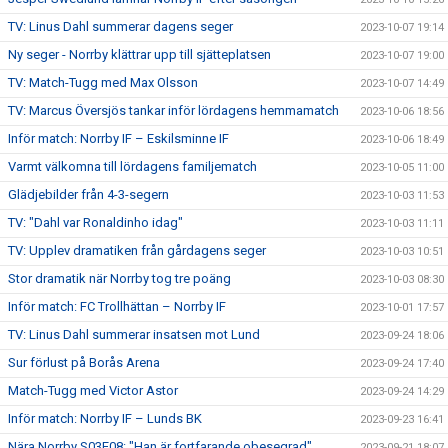
TV: Linus Dahl summerar dagens seger
2023-10-07 19:14
Ny seger - Norrby klättrar upp till sjätteplatsen
2023-10-07 19:00
TV: Match-Tugg med Max Olsson
2023-10-07 14:49
TV: Marcus Översjös tankar inför lördagens hemmamatch
2023-10-06 18:56
Inför match: Norrby IF – Eskilsminne IF
2023-10-06 18:49
Varmt välkomna till lördagens familjematch
2023-10-05 11:00
Glädjebilder från 4-3-segern
2023-10-03 11:53
TV: "Dahl var Ronaldinho idag"
2023-10-03 11:11
TV: Upplev dramatiken från gårdagens seger
2023-10-03 10:51
Stor dramatik när Norrby tog tre poäng
2023-10-03 08:30
Inför match: FC Trollhättan – Norrby IF
2023-10-01 17:57
TV: Linus Dahl summerar insatsen mot Lund
2023-09-24 18:06
Sur förlust på Borås Arena
2023-09-24 17:40
Match-Tugg med Victor Astor
2023-09-24 14:29
Inför match: Norrby IF – Lunds BK
2023-09-23 16:41
Nära Norrby S03E08: "Han är fortfarande obesegrad"
2023-09-21 18:07