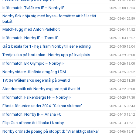
Inför match: Tvååkers IF – Norrby IF
2024-05-08 19:54
Norrby fick nöja sig med kryss - fortsätter att hålla tätt
2024-05-04 22:59
bakåt
Match-Tugg med Anton Pärleholt
2024-05-04 14:52
Inför match: Norrby IF – Torns IF
2024-05-03 18:57
Gå 2 betala för 1 - heja fram Norrby till serieledning
2024-04-30 15:04
Tredje raka på bortaplan - Norrby upp på kvalplats
2024-04-29 08:00
Inför match: BK Olympic – Norrby IF
2024-04-26 19:00
Norrby vidare till nästa omgång i DM
2024-04-25 09:52
TV: Se Wålemarks segermål på övertid
2024-04-22 11:28
Stor dramatik när Norrby avgjorde på övertid
2024-04-22 08:00
Inför match: Falkenbergs FF – Norrby IF
2024-04-20 17:30
Första förlusten under 2024: "Saknar skärpan"
2024-04-15 09:43
Inför match: Norrby IF – Ariana FC
2024-04-13 16:12
Filip Gustafsson är tillbaka i Norrby
2024-04-13 13:31
Norrby ordnade poäng på stopptid: "Vi är riktigt starka"
2024-04-06 16:41