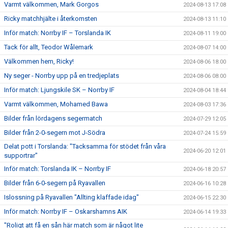
Varmt välkommen, Mark Gorgos
2024-08-13 17:08
Ricky matchhjälte i återkomsten
2024-08-13 11:10
Inför match: Norrby IF – Torslanda IK
2024-08-11 19:00
Tack för allt, Teodor Wålemark
2024-08-07 14:00
Välkommen hem, Ricky!
2024-08-06 18:00
Ny seger - Norrby upp på en tredjeplats
2024-08-06 08:00
Inför match: Ljungskile SK – Norrby IF
2024-08-04 18:44
Varmt välkommen, Mohamed Bawa
2024-08-03 17:36
Bilder från lördagens segermatch
2024-07-29 12:05
Bilder från 2-0-segern mot J-Södra
2024-07-24 15:59
Delat pott i Torslanda: "Tacksamma för stödet från våra
2024-06-20 12:01
supportrar"
Inför match: Torslanda IK – Norrby IF
2024-06-18 20:57
Bilder från 6-0-segern på Ryavallen
2024-06-16 10:28
Islossning på Ryavallen "Allting klaffade idag"
2024-06-15 22:30
Inför match: Norrby IF – Oskarshamns AIK
2024-06-14 19:33
"Roligt att få en sån här match som är något lite