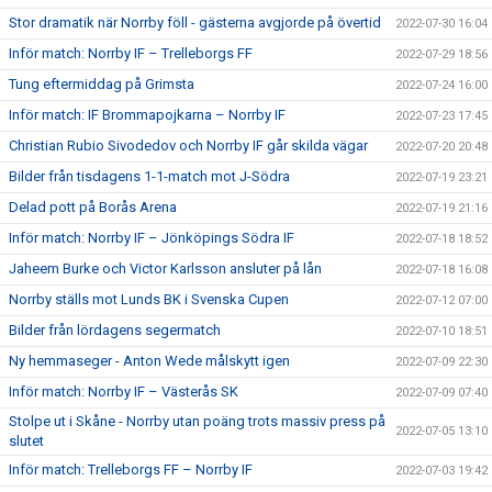
Stor dramatik när Norrby föll - gästerna avgjorde på övertid
2022-07-30 16:04
Inför match: Norrby IF – Trelleborgs FF
2022-07-29 18:56
Tung eftermiddag på Grimsta
2022-07-24 16:00
Inför match: IF Brommapojkarna – Norrby IF
2022-07-23 17:45
Christian Rubio Sivodedov och Norrby IF går skilda vägar
2022-07-20 20:48
Bilder från tisdagens 1-1-match mot J-Södra
2022-07-19 23:21
Delad pott på Borås Arena
2022-07-19 21:16
Inför match: Norrby IF – Jönköpings Södra IF
2022-07-18 18:52
Jaheem Burke och Victor Karlsson ansluter på lån
2022-07-18 16:08
Norrby ställs mot Lunds BK i Svenska Cupen
2022-07-12 07:00
Bilder från lördagens segermatch
2022-07-10 18:51
Ny hemmaseger - Anton Wede målskytt igen
2022-07-09 22:30
Inför match: Norrby IF – Västerås SK
2022-07-09 07:40
Stolpe ut i Skåne - Norrby utan poäng trots massiv press på
2022-07-05 13:10
slutet
Inför match: Trelleborgs FF – Norrby IF
2022-07-03 19:42