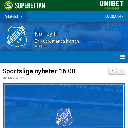
A-LAGET
LOGGA IN
Norrby IF
En klubb, många hjärtan
A-laget
HEM
Sportsliga nyheter 16:00
<
>
2021-02-16 09:10
NYHETER
MATCHER
TRUPPEN
KALENDER