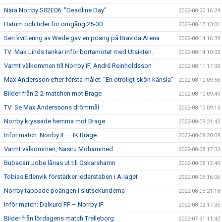
Nära Norrby S02E06: "Deadline Day"
2022-08-20 16:29
Datum och tider för omgång 25-30
2022-08-17 13:01
Sen kvittering av Wede gav en poäng på Bravida Arena
2022-08-14 16:39
TV: Mak Linds tankar inför bortamötet med Utsikten.
2022-08-14 10:05
Varmt välkommen till Norrby IF, André Reinholdsson
2022-08-11 17:00
Max Andersson efter första målet: "En otroligt skön känsla"
2022-08-10 09:56
Bilder från 2-2-matchen mot Brage
2022-08-10 09:49
TV: Se Max Anderssons drömmål
2022-08-10 09:15
Norrby kryssade hemma mot Brage
2022-08-09 21:42
Inför match: Norrby IF – IK Brage
2022-08-08 20:09
Varmt välkommen, Nasiru Mohammed
2022-08-08 17:33
Bubacarr Jobe lånas ut till Oskarshamn
2022-08-08 12:40
Tobias Edenvik förstärker ledarstaben i A-laget
2022-08-05 16:06
Norrby tappade poängen i slutsekunderna
2022-08-03 21:18
Inför match: Dalkurd FF – Norrby IF
2022-08-02 17:35
Bilder från lördagens match Trelleborg
2022-07-31 11:42