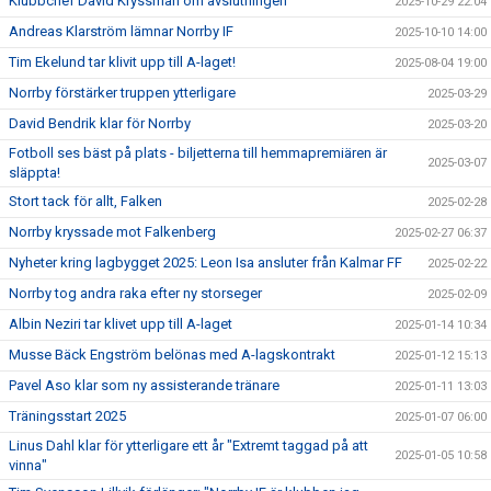
Klubbchef David Kryssman om avslutningen
2025-10-29 22:04
Andreas Klarström lämnar Norrby IF
2025-10-10 14:00
Tim Ekelund tar klivit upp till A-laget!
2025-08-04 19:00
Norrby förstärker truppen ytterligare
2025-03-29
David Bendrik klar för Norrby
2025-03-20
Fotboll ses bäst på plats - biljetterna till hemmapremiären är
2025-03-07
släppta!
Stort tack för allt, Falken
2025-02-28
Norrby kryssade mot Falkenberg
2025-02-27 06:37
Nyheter kring lagbygget 2025: Leon Isa ansluter från Kalmar FF
2025-02-22
Norrby tog andra raka efter ny storseger
2025-02-09
Albin Neziri tar klivet upp till A-laget
2025-01-14 10:34
Musse Bäck Engström belönas med A-lagskontrakt
2025-01-12 15:13
Pavel Aso klar som ny assisterande tränare
2025-01-11 13:03
Träningsstart 2025
2025-01-07 06:00
Linus Dahl klar för ytterligare ett år "Extremt taggad på att
2025-01-05 10:58
vinna"