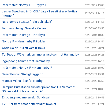
Inför match: Norrby IF – Örgryte IS
2023-03-17 19:09
Jesper Swedlund inför ÖIS: ”Jag vill se att vi är effektiva
2023-03-17 14:18
imorgon"
Nära Norrby S03E03: "Takt och taktik"
2023-03-11 14:58
Tung avslutning i Svenska Cupen.
2023-03-05 23:53
Inför match: IK Brage – Norrby IF
2023-03-04 18:39
Norrby IF – Hammarby IF i bilder
2023-02-27 14:54
Abdo Saidi: "Kul att vara tillbaka"
2023-02-25 20:21
TV: Teodor Wålemark summerar insatsen mot Hammarby
2023-02-25 16:26
Inga poäng hemma mot Hammarby
2023-02-25 16:19
Inför match: Norrby IF – Hammarby IF
2023-02-24 18:00
Semir Bosnic: "Riktigt taggad"
2023-02-24 13:59
Marcus Mikhail klar för Norrby
2023-02-22 15:50
Hampus Gustafsson ansluter på lån från IFK Värnamo:
2023-02-21 18:00
"Känns väldigt bra att vara här"
En poäng med mersmak i Sundsvall
2023-02-19 19:53
TV: " Ser fram emot detta väldigt mycket"
2023-02-18 17:21