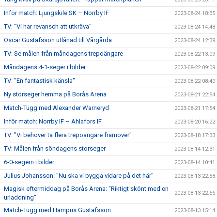
Inför match: Ljungskile SK – Norrby IF
2023-08-24 18:35
TV: "Vi har revansch att utkräva"
2023-08-24 14:48
Oscar Gustafsson utlånad till Vårgårda
2023-08-24 12:39
TV: Se målen från måndagens trepoängare
2023-08-22 13:09
Måndagens 4-1-seger i bilder
2023-08-22 09:09
TV: "En fantastisk känsla"
2023-08-22 08:40
Ny storseger hemma på Borås Arena
2023-08-21 22:54
Match-Tugg med Alexander Warneryd
2023-08-21 17:54
Inför match: Norrby IF – Ahlafors IF
2023-08-20 16:22
TV: "Vi behöver ta flera trepoängare framöver"
2023-08-18 17:33
TV: Målen från söndagens storseger
2023-08-14 12:31
6-0-segern i bilder
2023-08-14 10:41
Julius Johansson: "Nu ska vi bygga vidare på det här"
2023-08-13 22:58
Magisk eftermiddag på Borås Arena: "Riktigt skönt med en
2023-08-13 22:56
urladdning"
Match-Tugg med Hampus Gustafsson
2023-08-13 15:14