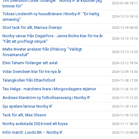
Tim Svensson Lillvik förlänger: "Norrby IF är klubben jag
2025-01-04 18:11
brinner för"
Tobias Linderoth ny huvudtränare i Norrby IF: "En härlig
2024-12-19 18:10
utmaning"
Stort tack för allt, Marcus Översjö
2024-12-18 08:00
Norrby värvar från Degerfors - Jamie Bichis klar för tre år:
2024-12-15 13:16
"Fått ett proffsigt intryck"
Malte Wester ansluter från Elfsborg: "Väldigt
2024-12-13 13:20
förväntansfull"
Elvin Tahami förlänger sitt avtal
2024-12-12 18:54
Vidar Svendsen klar för tre nya år
2024-12-09 14:30
Talangkollen från Ettanfotboll
2024-11-28 17:00
Teo Helge - matchens lirare i Morgondagens stjärnor
2024-11-26 10:07
Andreas Klarström ny fotbollsansvarig i Norrby IF
2024-11-19 12:25
Sju spelare lämnar Norrby IF
2024-11-18 13:01
Tack för allt, Max Olsson
2024-11-18 10:53
Norrby avslutade 2024 med ett kryss
2024-11-11 08:00
Inför match: Lunds BK – Norrby IF
2024-11-10 08:00