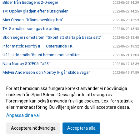
Bilder från tisdagens 2-0-seger
2022-06-29 14:29
TV: Upplev glädjen efter slutsignalen
2022-06-29 14:25
Max Olsson: "Känns overkligt bra"
2022-06-29 13:59
TV: Se målen som gav tre poäng
2022-06-29 13:43
Skön seger i omstarten: "Skönt att starta på bästa sätt"
2022-06-29 13:40
Inför match: Norrby IF – Östersunds FK
2022-06-27 19:32
U21: Uddamålsförlust hemma mot Utsikten
2022-06-21 11:03
Nära Norrby S02E05: "#23"
2022-06-17 13:39
Melvin Andersson och Norrby IF går skilda vägar
2022-06-16 17:59
Norrby inledde lägret med ett kryss mot Varberg
2022-06-16 16:56
För att hemsidan ska fungera korrekt använder vi nödvändiga
Anton Cajtoft förlänger med Norrby: "Trivs väldigt bra här"
2022-06-15 17:00
cookies från SportAdmin. Dessa går inte att stänga av.
Bilder från träningsveckan
2022-06-10 09:20
Föreningen kan också använda frivilliga cookies, t.ex. för statistik
eller marknadsföring. Du väljer själv om du vill acceptera dessa.
Inga poäng när Norrby avslutade vårsäsongen
2022-05-28 15:13
Anpassa dina val
TV: Max Olsson om att äntligen vara tillbaka i truppen
2022-05-27 17:44
Inför match: IK Brage – Norrby IF
2022-05-27 17:23
Acceptera nödvändiga
Acceptera alla
Norrby IF och Abbas Mohamad går skilda vägar
2022-05-25 13:51