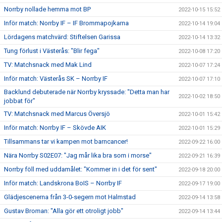
Norrby nollade hemma mot BP
2022-10-15 15:52
Inför match: Norrby IF – IF Brommapojkarna
2022-10-14 19:04
Lördagens matchvärd: Stiftelsen Garissa
2022-10-14 13:32
Tung förlust i Västerås: "Blir fega"
2022-10-08 17:20
TV: Matchsnack med Mak Lind
2022-10-07 17:24
Inför match: Västerås SK – Norrby IF
2022-10-07 17:10
Backlund debuterade när Norrby kryssade: "Detta man har
2022-10-02 18:50
jobbat för"
TV: Matchsnack med Marcus Översjö
2022-10-01 15:42
Inför match: Norrby IF – Skövde AIK
2022-10-01 15:29
Tillsammans tar vi kampen mot barncancer!
2022-09-22 16:00
Nära Norrby S02E07: "Jag mår lika bra som i morse"
2022-09-21 16:39
Norrby föll med uddamålet: "Kommer in i det för sent"
2022-09-18 20:00
Inför match: Landskrona BoIS – Norrby IF
2022-09-17 19:00
Glädjescenerna från 3-0-segern mot Halmstad
2022-09-14 13:58
Gustav Broman: "Alla gör ett otroligt jobb"
2022-09-14 13:44