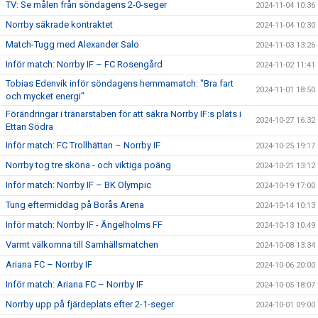
TV: Se målen från söndagens 2-0-seger
2024-11-04 10:36
Norrby säkrade kontraktet
2024-11-04 10:30
Match-Tugg med Alexander Salo
2024-11-03 13:26
Inför match: Norrby IF – FC Rosengård
2024-11-02 11:41
Tobias Edenvik inför söndagens hemmamatch: "Bra fart
2024-11-01 18:50
och mycket energi"
Förändringar i tränarstaben för att säkra Norrby IF:s plats i
2024-10-27 16:32
Ettan Södra
Inför match: FC Trollhättan – Norrby IF
2024-10-25 19:17
Norrby tog tre sköna - och viktiga poäng
2024-10-21 13:12
Inför match: Norrby IF – BK Olympic
2024-10-19 17:00
Tung eftermiddag på Borås Arena
2024-10-14 10:13
Inför match: Norrby IF - Ängelholms FF
2024-10-13 10:49
Varmt välkomna till Samhällsmatchen
2024-10-08 13:34
Ariana FC – Norrby IF
2024-10-06 20:00
Inför match: Ariana FC – Norrby IF
2024-10-05 18:07
Norrby upp på fjärdeplats efter 2-1-seger
2024-10-01 09:00