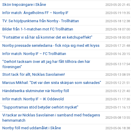
Skön trepoängare i Skåne
2023-05-20 21:45
Inför match: Ängelholms FF – Norrby IF
2023-05-19 19:35
TV: Se höjdpunkterna från Norrby - Trollhättan
2023-05-18 12:38
Bilder från 1-1-matchen mot FC Trollhättan
2023-05-18 07:00
"Fortsätter vi så här så kommer det en ketchupeffekt"
2023-05-18 00:03
Norrby pressade serieledarna - fick nöja sig med ett kryss
2023-05-17 21:48
Inför match: Norrby IF – FC Trollhättan
2023-05-16 20:15
"Oerhört tacksam över att jag har fått tillhöra den här
2023-05-13 17:54
föreningen"
Stort tack för allt, Nicklas Savolainen!
2023-05-13 08:59
Marcus Mikhail: "Det var den sista skärpan som saknades"
2023-05-12 21:51
Händelserika slutminuter när Norrby föll
2023-05-12 21:40
Inför match: Norrby IF – IK Oddevold
2023-05-11 17:30
"Supportrarnas stöd betyder oerhört mycket"
2023-05-11 16:13
Vi tackar av Nicklas Savolainen i samband med fredagens
2023-05-08 13:55
hemmamatch
Norrby föll med uddamålet i Skåne
2023-05-06 18:38