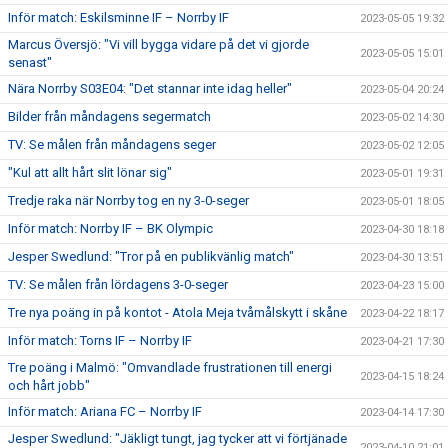
Inför match: Eskilsminne IF – Norrby IF
2023-05-05 19:32
Marcus Översjö: "Vi vill bygga vidare på det vi gjorde
2023-05-05 15:01
senast"
Nära Norrby S03E04: "Det stannar inte idag heller"
2023-05-04 20:24
Bilder från måndagens segermatch
2023-05-02 14:30
TV: Se målen från måndagens seger
2023-05-02 12:05
"Kul att allt hårt slit lönar sig"
2023-05-01 19:31
Tredje raka när Norrby tog en ny 3-0-seger
2023-05-01 18:05
Inför match: Norrby IF – BK Olympic
2023-04-30 18:18
Jesper Swedlund: "Tror på en publikvänlig match"
2023-04-30 13:51
TV: Se målen från lördagens 3-0-seger
2023-04-23 15:00
Tre nya poäng in på kontot - Atola Meja tvåmålskytt i skåne
2023-04-22 18:17
Inför match: Torns IF – Norrby IF
2023-04-21 17:30
Tre poäng i Malmö: "Omvandlade frustrationen till energi
2023-04-15 18:24
och hårt jobb"
Inför match: Ariana FC – Norrby IF
2023-04-14 17:30
Jesper Swedlund: "Jäkligt tungt, jag tycker att vi förtjänade
2023-04-10 21:01