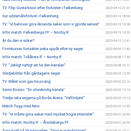
TV: Filip Gustafsson efter förlusten i Falkenberg
2023-09-16 21:01
Sur uddamålsförlust i Falkenberg
2023-09-16 18:00
TV: ”Vi behöver göra liknande saker som vi gjorde senast”
2023-09-15 19:28
Inför match: Falkenbergs FF – Norrby IF
2023-09-15 19:25
Är du den vi söker?
2023-09-15 12:41
Formkurvan fortsätter peka uppåt efter ny seger
2023-09-09 17:40
Inför match: Tvååkers IF – Norrby IF
2023-09-08 17:30
TV: "Jäkligt nyttigt att ha den känslan"
2023-09-08 16:12
Glädjebilder från gårdagens seger
2023-09-03 12:35
TV: Målet som gav tre poäng
2023-09-02 22:16
Semir Bosnic: "En obeskrivlig känsla"
2023-09-02 19:14
Tredje raka segerna på Borås Arena: "Välförtjänt"
2023-09-02 19:13
Match-Tugg med Nino
2023-09-02 15:43
TV: "Vi måste göra saker med mycket högre intensitet"
2023-09-01 20:05
Inför match: Norrby IF – Åtvidabergs FF
2023-09-01 20:00
Tung kväll på Skarsjövallen: "Tappar matchplanen"
2023-08-25 23:11