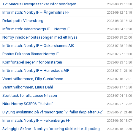
TV: Marcus Översjös tankar inför söndagen
2023-08-12 15:38
Inför match: Norrby IF – Ängelholms FF
2023-08-12 15:18
Delad pott i Vänersborg
2023-08-05 18:13
Inför match: Vänersborgs IF – Norrby IF
2023-08-04 19:20
Norrby inledde höstsäsongen med ett kryss
2023-07-29 20:00
Inför match: Norrby IF – Oskarshamns AIK
2023-07-28 19:50
Pontus Eriksson lämnar Norrby IF
2023-07-27 19:00
Komfortabel seger inför omstarten
2023-07-23 15:50
Inför match: Norrby IF – Herrestads AIF
2023-07-21 21:10
Varmt välkommen, Filip Gustafsson
2023-07-18 12:51
Varmt välkommen, Linus Dahl
2023-07-17 15:50
Stort tack för allt, Lasse Nilsson
2023-07-04 11:00
Nära Norrby S03E06: "Halvtid"
2023-06-27 17:32
Blytung avslutning på vårsäsongen: "Vi faller ihop efter 0-2"
2023-06-21 21:40
Inför match: Norrby IF – Falkenbergs FF
2023-06-20 18:07
Svängigt i Skåne - Norrbys forcering räckte inte till poäng
2023-06-18 10:30