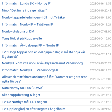
Inför match: Lunds BK – Norrby IF
2023-06-16 16:32
Nino: "Det finns inga genvägar"
2023-06-10 20:48
Norrby tappade ledningen - föll mot Tvååker
2023-06-10 19:00
Inför match: Norrby IF – Tvååkers IF
2023-06-09 19:21
Norrby utslagna ur DM
2023-06-07 08:00
Tung förlust på Kopparvallen
2023-06-04 12:00
Inför match: Åtvidabergs FF – Norrby IF
2023-06-02 20:00
TV: "Höga toppar och en del djupa dalar, vi måste höja vår
2023-06-02 11:12
lägstanivå"
Norrby IF kom inte upp i nivå - kryssade mot Vänersborg
2023-05-29 23:28
Inför match: Norrby IF – Vänersborgs IF
2023-05-28 19:25
Allsvensk mittfältare ansluter på lån: "Kommer att göra stor
2023-05-27 16:00
nytta för oss"
Nära Norrby S03E05: "Savvo"
2023-05-25 15:28
Skadeuppdatering A-laget
2023-05-22 14:17
TV: Se Norrbys mål i 4-1-segern
2023-05-21 11:13
TV: Upplev glädjen efter segern i Ängelholm
2023-05-20 21:50