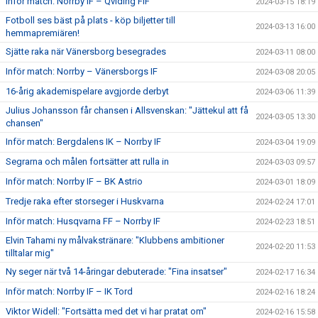
Inför match: Norrby IF – Qviding FIF
2024-03-15 18:19
Fotboll ses bäst på plats - köp biljetter till
2024-03-13 16:00
hemmapremiären!
Sjätte raka när Vänersborg besegrades
2024-03-11 08:00
Inför match: Norrby – Vänersborgs IF
2024-03-08 20:05
16-årig akademispelare avgjorde derbyt
2024-03-06 11:39
Julius Johansson får chansen i Allsvenskan: "Jättekul att få
2024-03-05 13:30
chansen"
Inför match: Bergdalens IK – Norrby IF
2024-03-04 19:09
Segrarna och målen fortsätter att rulla in
2024-03-03 09:57
Inför match: Norrby IF – BK Astrio
2024-03-01 18:09
Tredje raka efter storseger i Huskvarna
2024-02-24 17:01
Inför match: Husqvarna FF – Norrby IF
2024-02-23 18:51
Elvin Tahami ny målvakstränare: "Klubbens ambitioner
2024-02-20 11:53
tilltalar mig"
Ny seger när två 14-åringar debuterade: "Fina insatser"
2024-02-17 16:34
Inför match: Norrby IF – IK Tord
2024-02-16 18:24
Viktor Widell: "Fortsätta med det vi har pratat om"
2024-02-16 15:58