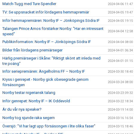
Match-Tugg med Ture Spendler
2024-04-06 11:47
TV: Se uppsnacket inför lördagens hemmapremiär
2024-04-05 19:47
Inför hemmapremiären: Norrby IF – Jönköpings Södra IF
2024-04-05 19:15
Talangen Prince Amos förstärker Norrby: "Har en intressant
2024-04-04 12:58
speed"
Publikinformation: Norrby IF – Jönköpings Södra IF
2024-04-04 08:00
Bilder från lördagens premiärseger
2024-04-01 06:34
Härlig premiärseger i Skåne: "Riktigt skönt att inleda med
2024-04-01 01:15
tre poäng"
Inför seriepremiären: Ängelholms FF – Norrby IF
2024-03-30 18:40
Kryss i genrepet - Norrby gick obesegrade genom
2024-03-24 08:00
försäsongen
Norrby testar nigeriansk talang
2024-03-23 09:32
Inför genrepet: Norrby IF – IK Oddevold
2024-03-22 18:34
Är du vår nya speaker?
2024-03-19 14:00
Norrby tog sjunde raka segern
2024-03-16 16:54
Översjö: "Vi har lagt upp försäsongen i lite olika faser"
2024-03-15 18:46