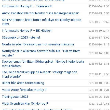
Inför match: Norrby IF – Tvååkers IF
2023-01-26 19:36
Anton Pärleholt klar för Norrby: "Fina ledaregenskaper"
2023-01-23 15:30
Max Andersson årets första målskytt när Norrby inledde
2023-01-21 11:50
2023
Inför match: Norrby IF – BK Häcken
2023-01-19 20:17
Säsongskort 2023 - ute nu!
2023-01-17 15:00
Norrby inleder försäsongen mot svenska mästarna
2023-01-16 19:13
Norrby lånar in allsvensk forward från AIK: "Har ett brett
2023-01-16 15:00
register"
Spelschemat förr Ettan Södra spikat - Norrby inleder borta
2023-01-12 13:35
mot Ahlafors
Teo Helge tar klivet upp till A-laget: "Väldigt roligt och
2023-01-11 12:55
inspirerande"
Bilder från årets första träning
2023-01-10 10:35
Victor Astor förstärker Norrby IF
2023-01-08 16:31
Träningsstart 2023
2023-01-06 15:26
Vidar Svendsen klar för Norrby IF
2022-12-22 12:56