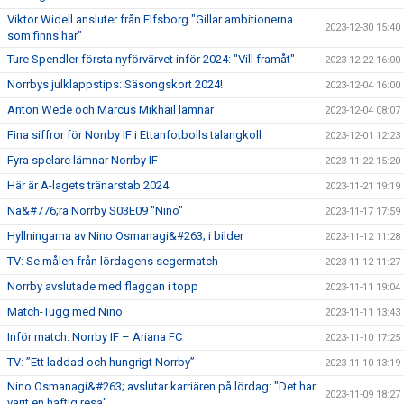
Viktor Widell ansluter från Elfsborg "Gillar ambitionerna
2023-12-30 15:40
som finns här"
Ture Spendler första nyförvärvet inför 2024: "Vill framåt"
2023-12-22 16:00
Norrbys julklappstips: Säsongskort 2024!
2023-12-04 16:00
Anton Wede och Marcus Mikhail lämnar
2023-12-04 08:07
Fina siffror för Norrby IF i Ettanfotbolls talangkoll
2023-12-01 12:23
Fyra spelare lämnar Norrby IF
2023-11-22 15:20
Här är A-lagets tränarstab 2024
2023-11-21 19:19
Na&#776;ra Norrby S03E09 "Nino"
2023-11-17 17:59
Hyllningarna av Nino Osmanagi&#263; i bilder
2023-11-12 11:28
TV: Se målen från lördagens segermatch
2023-11-12 11:27
Norrby avslutade med flaggan i topp
2023-11-11 19:04
Match-Tugg med Nino
2023-11-11 13:43
Inför match: Norrby IF – Ariana FC
2023-11-10 17:25
TV: ”Ett laddad och hungrigt Norrby”
2023-11-10 13:19
Nino Osmanagi&#263; avslutar karriären på lördag: "Det har
2023-11-09 18:27
varit en häftig resa"