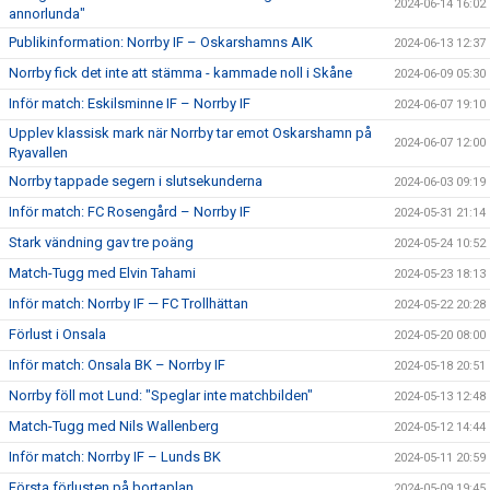
2024-06-14 16:02
annorlunda"
Publikinformation: Norrby IF – Oskarshamns AIK
2024-06-13 12:37
Norrby fick det inte att stämma - kammade noll i Skåne
2024-06-09 05:30
Inför match: Eskilsminne IF – Norrby IF
2024-06-07 19:10
Upplev klassisk mark när Norrby tar emot Oskarshamn på
2024-06-07 12:00
Ryavallen
Norrby tappade segern i slutsekunderna
2024-06-03 09:19
Inför match: FC Rosengård – Norrby IF
2024-05-31 21:14
Stark vändning gav tre poäng
2024-05-24 10:52
Match-Tugg med Elvin Tahami
2024-05-23 18:13
Inför match: Norrby IF — FC Trollhättan
2024-05-22 20:28
Förlust i Onsala
2024-05-20 08:00
Inför match: Onsala BK – Norrby IF
2024-05-18 20:51
Norrby föll mot Lund: "Speglar inte matchbilden"
2024-05-13 12:48
Match-Tugg med Nils Wallenberg
2024-05-12 14:44
Inför match: Norrby IF – Lunds BK
2024-05-11 20:59
Första förlusten på bortaplan
2024-05-09 19:45