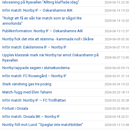
Islossning på Ryavallen "Allting klaffade idag"
2024-06-15 22:30
Inför match: Norrby IF – Oskarshamns AIK
2024-06-14 19:33
"Roligt att få en sån här match som är något lite
2024-06-14 16:02
annorlunda"
Publikinformation: Norrby IF – Oskarshamns AIK
2024-06-13 12:37
Norrby fick det inte att stämma - kammade noll i Skåne
2024-06-09 05:30
Inför match: Eskilsminne IF – Norrby IF
2024-06-07 19:10
Upplev klassisk mark när Norrby tar emot Oskarshamn på
2024-06-07 12:00
Ryavallen
Norrby tappade segern i slutsekunderna
2024-06-03 09:19
Inför match: FC Rosengård – Norrby IF
2024-05-31 21:14
Stark vändning gav tre poäng
2024-05-24 10:52
Match-Tugg med Elvin Tahami
2024-05-23 18:13
Inför match: Norrby IF — FC Trollhättan
2024-05-22 20:28
Förlust i Onsala
2024-05-20 08:00
Inför match: Onsala BK – Norrby IF
2024-05-18 20:51
Norrby föll mot Lund: "Speglar inte matchbilden"
2024-05-13 12:48