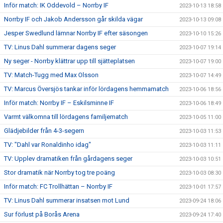
Inför match: IK Oddevold – Norrby IF
2023-10-13 18:58
Norrby IF och Jakob Andersson går skilda vägar
2023-10-13 09:08
Jesper Swedlund lämnar Norrby IF efter säsongen
2023-10-10 15:26
TV: Linus Dahl summerar dagens seger
2023-10-07 19:14
Ny seger - Norrby klättrar upp till sjätteplatsen
2023-10-07 19:00
TV: Match-Tugg med Max Olsson
2023-10-07 14:49
TV: Marcus Översjös tankar inför lördagens hemmamatch
2023-10-06 18:56
Inför match: Norrby IF – Eskilsminne IF
2023-10-06 18:49
Varmt välkomna till lördagens familjematch
2023-10-05 11:00
Glädjebilder från 4-3-segern
2023-10-03 11:53
TV: "Dahl var Ronaldinho idag"
2023-10-03 11:11
TV: Upplev dramatiken från gårdagens seger
2023-10-03 10:51
Stor dramatik när Norrby tog tre poäng
2023-10-03 08:30
Inför match: FC Trollhättan – Norrby IF
2023-10-01 17:57
TV: Linus Dahl summerar insatsen mot Lund
2023-09-24 18:06
Sur förlust på Borås Arena
2023-09-24 17:40