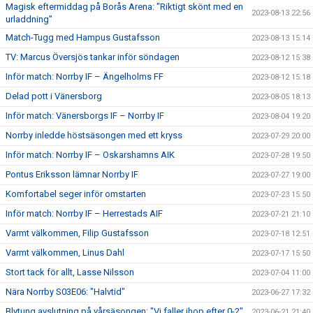
Magisk eftermiddag på Borås Arena: "Riktigt skönt med en
2023-08-13 22:56
urladdning"
Match-Tugg med Hampus Gustafsson
2023-08-13 15:14
TV: Marcus Översjös tankar inför söndagen
2023-08-12 15:38
Inför match: Norrby IF – Ängelholms FF
2023-08-12 15:18
Delad pott i Vänersborg
2023-08-05 18:13
Inför match: Vänersborgs IF – Norrby IF
2023-08-04 19:20
Norrby inledde höstsäsongen med ett kryss
2023-07-29 20:00
Inför match: Norrby IF – Oskarshamns AIK
2023-07-28 19:50
Pontus Eriksson lämnar Norrby IF
2023-07-27 19:00
Komfortabel seger inför omstarten
2023-07-23 15:50
Inför match: Norrby IF – Herrestads AIF
2023-07-21 21:10
Varmt välkommen, Filip Gustafsson
2023-07-18 12:51
Varmt välkommen, Linus Dahl
2023-07-17 15:50
Stort tack för allt, Lasse Nilsson
2023-07-04 11:00
Nära Norrby S03E06: "Halvtid"
2023-06-27 17:32
Blytung avslutning på vårsäsongen: "Vi faller ihop efter 0-2"
2023-06-21 21:40