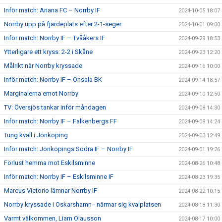
Inför match: Ariana FC – Norrby IF
2024-10-05 18:07
Norrby upp på fjärdeplats efter 2-1-seger
2024-10-01 09:00
Inför match: Norrby IF – Tvååkers IF
2024-09-29 18:53
Ytterligare ett kryss: 2-2 i Skåne
2024-09-23 12:20
Målrikt när Norrby kryssade
2024-09-16 10:00
Inför match: Norrby IF – Onsala BK
2024-09-14 18:57
Marginalerna emot Norrby
2024-09-10 12:50
TV: Översjös tankar inför måndagen
2024-09-08 14:30
Inför match: Norrby IF – Falkenbergs FF
2024-09-08 14:24
Tung kväll i Jönköping
2024-09-03 12:49
Inför match: Jönköpings Södra IF – Norrby IF
2024-09-01 19:26
Förlust hemma mot Eskilsminne
2024-08-26 10:48
Inför match: Norrby IF – Eskilsminne IF
2024-08-23 19:35
Marcus Victorio lämnar Norrby IF
2024-08-22 10:15
Norrby kryssade i Oskarshamn - närmar sig kvalplatsen
2024-08-18 11:30
Varmt välkommen, Liam Olausson
2024-08-17 10:00