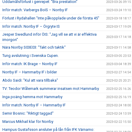
Uddamålsförlust i genrepet: "Bra prestation"
2023-03-26 09:15
Inför match: Varbergs BoIS – Norrby IF
2023-03-24 19:10
Förlust i Rydahallen "Inte påkopplade under de första 45"
2023-03-18 18:17
Inför match: Norrby IF – Örgryte IS
2023-03-17 19:09
Jesper Swedlund inför ÖIS: ”Jag vill se att vi är effektiva
2023-03-17 14:18
imorgon"
Nära Norrby S03E03: "Takt och taktik"
2023-03-11 14:58
Tung avslutning i Svenska Cupen.
2023-03-05 23:53
Inför match: IK Brage – Norrby IF
2023-03-04 18:39
Norrby IF – Hammarby IF i bilder
2023-02-27 14:54
Abdo Saidi: "Kul att vara tillbaka"
2023-02-25 20:21
TV: Teodor Wålemark summerar insatsen mot Hammarby
2023-02-25 16:26
Inga poäng hemma mot Hammarby
2023-02-25 16:19
Inför match: Norrby IF – Hammarby IF
2023-02-24 18:00
Semir Bosnic: "Riktigt taggad"
2023-02-24 13:59
Marcus Mikhail klar för Norrby
2023-02-22 15:50
Hampus Gustafsson ansluter på lån från IFK Värnamo: