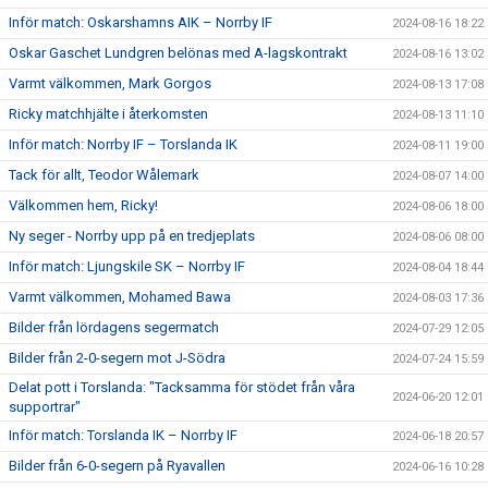
Inför match: Oskarshamns AIK – Norrby IF
2024-08-16 18:22
Oskar Gaschet Lundgren belönas med A-lagskontrakt
2024-08-16 13:02
Varmt välkommen, Mark Gorgos
2024-08-13 17:08
Ricky matchhjälte i återkomsten
2024-08-13 11:10
Inför match: Norrby IF – Torslanda IK
2024-08-11 19:00
Tack för allt, Teodor Wålemark
2024-08-07 14:00
Välkommen hem, Ricky!
2024-08-06 18:00
Ny seger - Norrby upp på en tredjeplats
2024-08-06 08:00
Inför match: Ljungskile SK – Norrby IF
2024-08-04 18:44
Varmt välkommen, Mohamed Bawa
2024-08-03 17:36
Bilder från lördagens segermatch
2024-07-29 12:05
Bilder från 2-0-segern mot J-Södra
2024-07-24 15:59
Delat pott i Torslanda: "Tacksamma för stödet från våra
2024-06-20 12:01
supportrar"
Inför match: Torslanda IK – Norrby IF
2024-06-18 20:57
Bilder från 6-0-segern på Ryavallen
2024-06-16 10:28