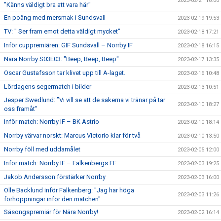
2023-02-21 18:00
"Känns väldigt bra att vara här"
En poäng med mersmak i Sundsvall
2023-02-19 19:53
TV: " Ser fram emot detta väldigt mycket"
2023-02-18 17:21
Inför cuppremiären: GIF Sundsvall – Norrby IF
2023-02-18 16:15
Nära Norrby S03E03: "Beep, Beep, Beep"
2023-02-17 13:35
Oscar Gustafsson tar klivet upp till A-laget.
2023-02-16 10:48
Lördagens segermatch i bilder
2023-02-13 10:51
Jesper Swedlund: ”Vi vill se att de sakerna vi tränar på tar
2023-02-10 18:27
oss framåt”
Inför match: Norrby IF – BK Astrio
2023-02-10 18:14
Norrby värvar norskt: Marcus Victorio klar för två
2023-02-10 13:50
Norrby föll med uddamålet
2023-02-05 12:00
Inför match: Norrby IF – Falkenbergs FF
2023-02-03 19:25
Jakob Andersson förstärker Norrby
2023-02-03 16:00
Olle Backlund inför Falkenberg: "Jag har höga
2023-02-03 11:26
förhoppningar inför den matchen"
Säsongspremiär för Nära Norrby!
2023-02-02 16:14