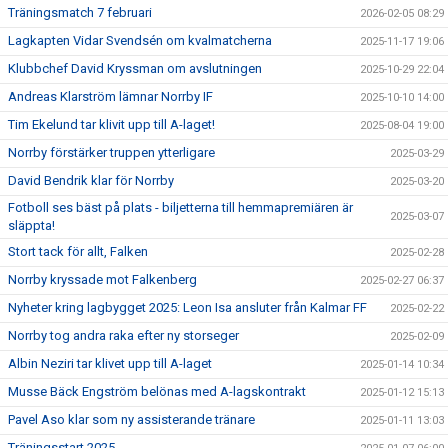
Träningsmatch 7 februari
2026-02-05 08:29
Lagkapten Vidar Svendsén om kvalmatcherna
2025-11-17 19:06
Klubbchef David Kryssman om avslutningen
2025-10-29 22:04
Andreas Klarström lämnar Norrby IF
2025-10-10 14:00
Tim Ekelund tar klivit upp till A-laget!
2025-08-04 19:00
Norrby förstärker truppen ytterligare
2025-03-29
David Bendrik klar för Norrby
2025-03-20
Fotboll ses bäst på plats - biljetterna till hemmapremiären är
2025-03-07
släppta!
Stort tack för allt, Falken
2025-02-28
Norrby kryssade mot Falkenberg
2025-02-27 06:37
Nyheter kring lagbygget 2025: Leon Isa ansluter från Kalmar FF
2025-02-22
Norrby tog andra raka efter ny storseger
2025-02-09
Albin Neziri tar klivet upp till A-laget
2025-01-14 10:34
Musse Bäck Engström belönas med A-lagskontrakt
2025-01-12 15:13
Pavel Aso klar som ny assisterande tränare
2025-01-11 13:03
Träningsstart 2025