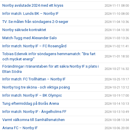
Norrby avslutade 2024 med ett kryss
2024-11-11 08:00
Inför match: Lunds BK – Norrby IF
2024-11-10 08:00
TV: Se målen från söndagens 2-0-seger
2024-11-04 10:36
Norrby säkrade kontraktet
2024-11-04 10:30
Match-Tugg med Alexander Salo
2024-11-03 13:26
Inför match: Norrby IF – FC Rosengård
2024-11-02 11:41
Tobias Edenvik inför söndagens hemmamatch: "Bra fart
2024-11-01 18:50
och mycket energi"
Förändringar i tränarstaben för att säkra Norrby IF:s plats i
2024-10-27 16:32
Ettan Södra
Inför match: FC Trollhättan – Norrby IF
2024-10-25 19:17
Norrby tog tre sköna - och viktiga poäng
2024-10-21 13:12
Inför match: Norrby IF – BK Olympic
2024-10-19 17:00
Tung eftermiddag på Borås Arena
2024-10-14 10:13
Inför match: Norrby IF - Ängelholms FF
2024-10-13 10:49
Varmt välkomna till Samhällsmatchen
2024-10-08 13:34
Ariana FC – Norrby IF
2024-10-06 20:00