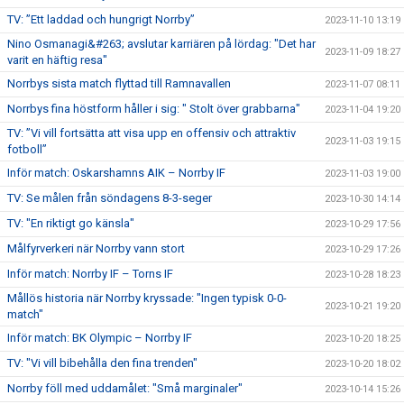
TV: ”Ett laddad och hungrigt Norrby”
2023-11-10 13:19
Nino Osmanagi&#263; avslutar karriären på lördag: "Det har
2023-11-09 18:27
varit en häftig resa"
Norrbys sista match flyttad till Ramnavallen
2023-11-07 08:11
Norrbys fina höstform håller i sig: " Stolt över grabbarna"
2023-11-04 19:20
TV: ”Vi vill fortsätta att visa upp en offensiv och attraktiv
2023-11-03 19:15
fotboll”
Inför match: Oskarshamns AIK – Norrby IF
2023-11-03 19:00
TV: Se målen från söndagens 8-3-seger
2023-10-30 14:14
TV: "En riktigt go känsla"
2023-10-29 17:56
Målfyrverkeri när Norrby vann stort
2023-10-29 17:26
Inför match: Norrby IF – Torns IF
2023-10-28 18:23
Mållös historia när Norrby kryssade: "Ingen typisk 0-0-
2023-10-21 19:20
match"
Inför match: BK Olympic – Norrby IF
2023-10-20 18:25
TV: "Vi vill bibehålla den fina trenden"
2023-10-20 18:02
Norrby föll med uddamålet: "Små marginaler"
2023-10-14 15:26