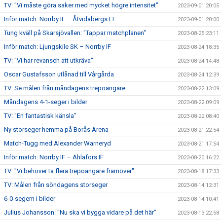
TV: "Vi måste göra saker med mycket högre intensitet"
2023-09-01 20:05
Inför match: Norrby IF – Åtvidabergs FF
2023-09-01 20:00
Tung kväll på Skarsjövallen: "Tappar matchplanen"
2023-08-25 23:11
Inför match: Ljungskile SK – Norrby IF
2023-08-24 18:35
TV: "Vi har revansch att utkräva"
2023-08-24 14:48
Oscar Gustafsson utlånad till Vårgårda
2023-08-24 12:39
TV: Se målen från måndagens trepoängare
2023-08-22 13:09
Måndagens 4-1-seger i bilder
2023-08-22 09:09
TV: "En fantastisk känsla"
2023-08-22 08:40
Ny storseger hemma på Borås Arena
2023-08-21 22:54
Match-Tugg med Alexander Warneryd
2023-08-21 17:54
Inför match: Norrby IF – Ahlafors IF
2023-08-20 16:22
TV: "Vi behöver ta flera trepoängare framöver"
2023-08-18 17:33
TV: Målen från söndagens storseger
2023-08-14 12:31
6-0-segern i bilder
2023-08-14 10:41
Julius Johansson: "Nu ska vi bygga vidare på det här"
2023-08-13 22:58