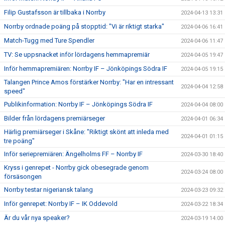
Filip Gustafsson är tillbaka i Norrby
2024-04-13 13:31
Norrby ordnade poäng på stopptid: "Vi är riktigt starka"
2024-04-06 16:41
Match-Tugg med Ture Spendler
2024-04-06 11:47
TV: Se uppsnacket inför lördagens hemmapremiär
2024-04-05 19:47
Inför hemmapremiären: Norrby IF – Jönköpings Södra IF
2024-04-05 19:15
Talangen Prince Amos förstärker Norrby: "Har en intressant
2024-04-04 12:58
speed"
Publikinformation: Norrby IF – Jönköpings Södra IF
2024-04-04 08:00
Bilder från lördagens premiärseger
2024-04-01 06:34
Härlig premiärseger i Skåne: "Riktigt skönt att inleda med
2024-04-01 01:15
tre poäng"
Inför seriepremiären: Ängelholms FF – Norrby IF
2024-03-30 18:40
Kryss i genrepet - Norrby gick obesegrade genom
2024-03-24 08:00
försäsongen
Norrby testar nigeriansk talang
2024-03-23 09:32
Inför genrepet: Norrby IF – IK Oddevold
2024-03-22 18:34
Är du vår nya speaker?
2024-03-19 14:00