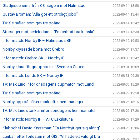
Glädjescenerna från 3-0-segern mot Halmstad
2022-09-14 13:58
Gustav Broman: "Alla gör ett otroligt jobb"
2022-09-14 13:44
TV: Se målen som gav tre poäng
2022-09-14 13:42
Storseger mot serieledarna: "En oerhört bra känsla"
2022-09-14 13:30
Inför match: Norrby IF – Halmstads BK
2022-09-12 19:53
Norrby kryssade borta mot Örebro
2022-09-04 17:37
Inför match: Örebro SK – Norrby IF
2022-09-03 15:42
Norrby klara för gruppspelet i Svenska Cupen
2022-09-01 10:09
Inför match: Lunds BK – Norrby IF
2022-08-31 09:30
TV: Mak Lind inför onsdagens cupmatch mot Lund
2022-08-30 15:29
TV: Se målen som gav tre poäng
2022-08-29 12:58
Norrby upp på säker mark efter hemmaseger
2022-08-28 18:15
TV: Mak Linds tankar inför söndagens hemmamatch
2022-08-27 17:36
Inför match: Norrby IF – AFC Eskilstuna
2022-08-27 17:29
Klubbchef David Kryssman: "En Norrbyit ger sig aldrig"
2022-08-25 15:06
Lunkan efter förlusten mot ÖIS: "Vi hade ett väldigt bra
2022-08-24 07:37