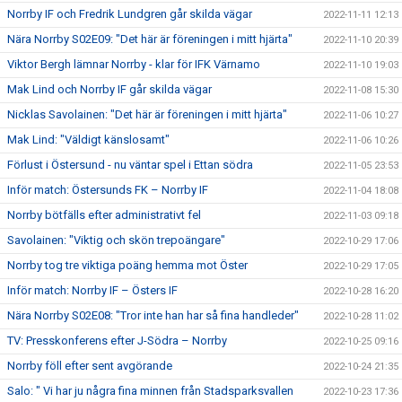
Norrby IF och Fredrik Lundgren går skilda vägar
2022-11-11 12:13
Nära Norrby S02E09: "Det här är föreningen i mitt hjärta"
2022-11-10 20:39
Viktor Bergh lämnar Norrby - klar för IFK Värnamo
2022-11-10 19:03
Mak Lind och Norrby IF går skilda vägar
2022-11-08 15:30
Nicklas Savolainen: "Det här är föreningen i mitt hjärta"
2022-11-06 10:27
Mak Lind: "Väldigt känslosamt"
2022-11-06 10:26
Förlust i Östersund - nu väntar spel i Ettan södra
2022-11-05 23:53
Inför match: Östersunds FK – Norrby IF
2022-11-04 18:08
Norrby bötfälls efter administrativt fel
2022-11-03 09:18
Savolainen: "Viktig och skön trepoängare"
2022-10-29 17:06
Norrby tog tre viktiga poäng hemma mot Öster
2022-10-29 17:05
Inför match: Norrby IF – Östers IF
2022-10-28 16:20
Nära Norrby S02E08: "Tror inte han har så fina handleder"
2022-10-28 11:02
TV: Presskonferens efter J-Södra – Norrby
2022-10-25 09:16
Norrby föll efter sent avgörande
2022-10-24 21:35
Salo: " Vi har ju några fina minnen från Stadsparksvallen
2022-10-23 17:36