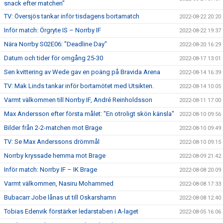
snack efter matchen"
TV: Översjös tankar inför tisdagens bortamatch
2022-08-22 20:20
Inför match: Örgryte IS – Norrby IF
2022-08-22 19:37
Nära Norrby S02E06: "Deadline Day"
2022-08-20 16:29
Datum och tider för omgång 25-30
2022-08-17 13:01
Sen kvittering av Wede gav en poäng på Bravida Arena
2022-08-14 16:39
TV: Mak Linds tankar inför bortamötet med Utsikten.
2022-08-14 10:05
Varmt välkommen till Norrby IF, André Reinholdsson
2022-08-11 17:00
Max Andersson efter första målet: "En otroligt skön känsla"
2022-08-10 09:56
Bilder från 2-2-matchen mot Brage
2022-08-10 09:49
TV: Se Max Anderssons drömmål
2022-08-10 09:15
Norrby kryssade hemma mot Brage
2022-08-09 21:42
Inför match: Norrby IF – IK Brage
2022-08-08 20:09
Varmt välkommen, Nasiru Mohammed
2022-08-08 17:33
Bubacarr Jobe lånas ut till Oskarshamn
2022-08-08 12:40
Tobias Edenvik förstärker ledarstaben i A-laget
2022-08-05 16:06