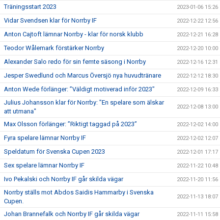
Träningsstart 2023
2023-01-06 15:26
Vidar Svendsen klar för Norrby IF
2022-12-22 12:56
Anton Cajtoft lämnar Norrby - klar för norsk klubb
2022-12-21 16:28
Teodor Wålemark förstärker Norrby
2022-12-20 10:00
Alexander Salo redo för sin femte säsong i Norrby
2022-12-16 12:31
Jesper Swedlund och Marcus Översjö nya huvudtränare
2022-12-12 18:30
Anton Wede förlänger: ”Väldigt motiverad inför 2023"
2022-12-09 16:33
Julius Johansson klar för Norrby: "En spelare som älskar
2022-12-08 13:00
att utmana"
Max Olsson förlänger: ”Riktigt taggad på 2023”
2022-12-02 14:00
Fyra spelare lämnar Norrby IF
2022-12-02 12:07
Speldatum för Svenska Cupen 2023
2022-12-01 17:17
Sex spelare lämnar Norrby IF
2022-11-22 10:48
Ivo Pekalski och Norrby IF går skilda vägar
2022-11-20 11:56
Norrby ställs mot Abdos Saidis Hammarby i Svenska
2022-11-13 18:07
Cupen.
Johan Brannefalk och Norrby IF går skilda vägar
2022-11-11 15:58