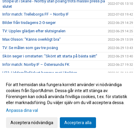
Stolpe ut i Skåne - Norrby utan poäng trots massiv press på
2022-07-05 13:10
slutet
Inför match: Trelleborgs FF – Norrby IF
2022-07-03 19:42
Bilder från tisdagens 2-0-seger
2022-06-29 14:29
TV: Upplev glädjen efter slutsignalen
2022-06-29 14:25
Max Olsson: "Känns overkligt bra"
2022-06-29 13:59
TV: Se målen som gav tre poäng
2022-06-29 13:43
Skön seger i omstarten: "Skönt att starta på bästa sätt"
2022-06-29 13:40
Inför match: Norrby IF – Östersunds FK
2022-06-27 19:32
U21: Uddamålsförlust hemma mot Utsikten
2022-06-21 11:03
Nära Norrby S02E05: "#23"
2022-06-17 13:39
För att hemsidan ska fungera korrekt använder vi nödvändiga
Melvin Andersson och Norrby IF går skilda vägar
2022-06-16 17:59
cookies från SportAdmin. Dessa går inte att stänga av.
Föreningen kan också använda frivilliga cookies, t.ex. för statistik
Norrby inledde lägret med ett kryss mot Varberg
2022-06-16 16:56
eller marknadsföring. Du väljer själv om du vill acceptera dessa.
Anton Cajtoft förlänger med Norrby: "Trivs väldigt bra här"
2022-06-15 17:00
Anpassa dina val
Bilder från träningsveckan
2022-06-10 09:20
Acceptera nödvändiga
Acceptera alla
Inga poäng när Norrby avslutade vårsäsongen
2022-05-28 15:13
TV: Max Olsson om att äntligen vara tillbaka i truppen
2022-05-27 17:44