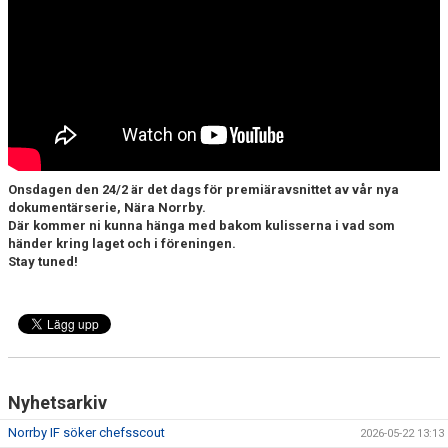
DOKUMENT
BILDARKIV
BILDER 2025
TABELL ETTAN SÖDRA 2025
Onsdagen den 24/2 är det dags för premiäravsnittet av vår nya
dokumentärserie, Nära Norrby.
Där kommer ni kunna hänga med bakom kulisserna i vad som
händer kring laget och i föreningen.
Stay tuned!
Nyhetsarkiv
Norrby IF söker chefsscout
2026-05-22 13:13