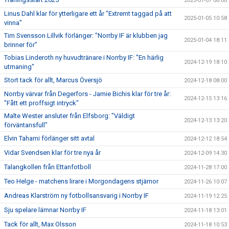
2025-01-07 06:00
Linus Dahl klar för ytterligare ett år "Extremt taggad på att
2025-01-05 10:58
vinna"
Tim Svensson Lillvik förlänger: "Norrby IF är klubben jag
2025-01-04 18:11
brinner för"
Tobias Linderoth ny huvudtränare i Norrby IF: "En härlig
2024-12-19 18:10
utmaning"
Stort tack för allt, Marcus Översjö
2024-12-18 08:00
Norrby värvar från Degerfors - Jamie Bichis klar för tre år:
2024-12-15 13:16
"Fått ett proffsigt intryck"
Malte Wester ansluter från Elfsborg: "Väldigt
2024-12-13 13:20
förväntansfull"
Elvin Tahami förlänger sitt avtal
2024-12-12 18:54
Vidar Svendsen klar för tre nya år
2024-12-09 14:30
Talangkollen från Ettanfotboll
2024-11-28 17:00
Teo Helge - matchens lirare i Morgondagens stjärnor
2024-11-26 10:07
Andreas Klarström ny fotbollsansvarig i Norrby IF
2024-11-19 12:25
Sju spelare lämnar Norrby IF
2024-11-18 13:01
Tack för allt, Max Olsson
2024-11-18 10:53