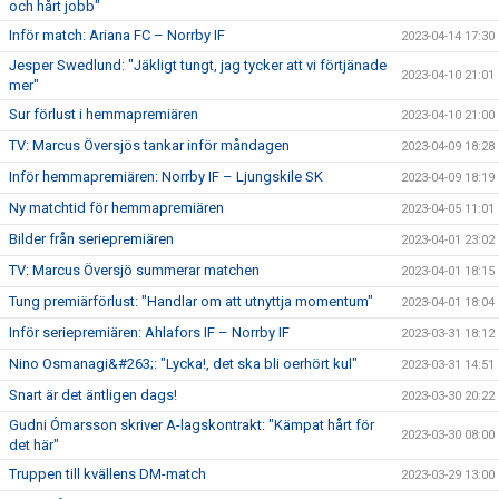
och hårt jobb"
Inför match: Ariana FC – Norrby IF
2023-04-14 17:30
Jesper Swedlund: "Jäkligt tungt, jag tycker att vi förtjänade
2023-04-10 21:01
mer"
Sur förlust i hemmapremiären
2023-04-10 21:00
TV: Marcus Översjös tankar inför måndagen
2023-04-09 18:28
Inför hemmapremiären: Norrby IF – Ljungskile SK
2023-04-09 18:19
Ny matchtid för hemmapremiären
2023-04-05 11:01
Bilder från seriepremiären
2023-04-01 23:02
TV: Marcus Översjö summerar matchen
2023-04-01 18:15
Tung premiärförlust: "Handlar om att utnyttja momentum"
2023-04-01 18:04
Inför seriepremiären: Ahlafors IF – Norrby IF
2023-03-31 18:12
Nino Osmanagi&#263;: "Lycka!, det ska bli oerhört kul"
2023-03-31 14:51
Snart är det äntligen dags!
2023-03-30 20:22
Gudni Ómarsson skriver A-lagskontrakt: "Kämpat hårt för
2023-03-30 08:00
det här"
Truppen till kvällens DM-match
2023-03-29 13:00