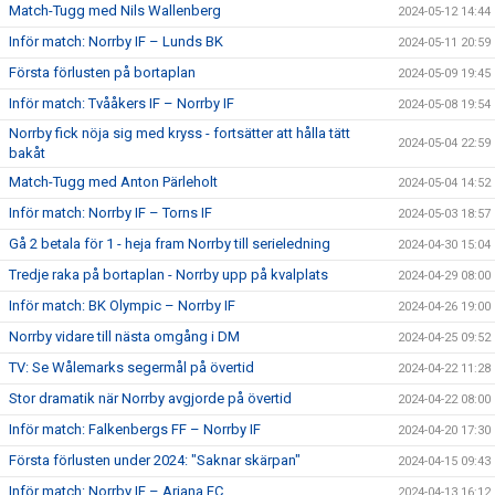
Match-Tugg med Nils Wallenberg
2024-05-12 14:44
Inför match: Norrby IF – Lunds BK
2024-05-11 20:59
Första förlusten på bortaplan
2024-05-09 19:45
Inför match: Tvååkers IF – Norrby IF
2024-05-08 19:54
Norrby fick nöja sig med kryss - fortsätter att hålla tätt
2024-05-04 22:59
bakåt
Match-Tugg med Anton Pärleholt
2024-05-04 14:52
Inför match: Norrby IF – Torns IF
2024-05-03 18:57
Gå 2 betala för 1 - heja fram Norrby till serieledning
2024-04-30 15:04
Tredje raka på bortaplan - Norrby upp på kvalplats
2024-04-29 08:00
Inför match: BK Olympic – Norrby IF
2024-04-26 19:00
Norrby vidare till nästa omgång i DM
2024-04-25 09:52
TV: Se Wålemarks segermål på övertid
2024-04-22 11:28
Stor dramatik när Norrby avgjorde på övertid
2024-04-22 08:00
Inför match: Falkenbergs FF – Norrby IF
2024-04-20 17:30
Första förlusten under 2024: "Saknar skärpan"
2024-04-15 09:43
Inför match: Norrby IF – Ariana FC
2024-04-13 16:12