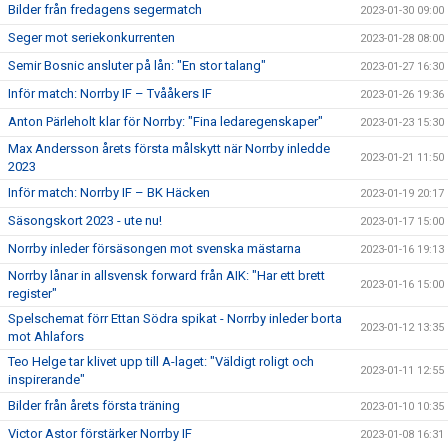
Bilder från fredagens segermatch
2023-01-30 09:00
Seger mot seriekonkurrenten
2023-01-28 08:00
Semir Bosnic ansluter på lån: "En stor talang"
2023-01-27 16:30
Inför match: Norrby IF – Tvååkers IF
2023-01-26 19:36
Anton Pärleholt klar för Norrby: "Fina ledaregenskaper"
2023-01-23 15:30
Max Andersson årets första målskytt när Norrby inledde
2023-01-21 11:50
2023
Inför match: Norrby IF – BK Häcken
2023-01-19 20:17
Säsongskort 2023 - ute nu!
2023-01-17 15:00
Norrby inleder försäsongen mot svenska mästarna
2023-01-16 19:13
Norrby lånar in allsvensk forward från AIK: "Har ett brett
2023-01-16 15:00
register"
Spelschemat förr Ettan Södra spikat - Norrby inleder borta
2023-01-12 13:35
mot Ahlafors
Teo Helge tar klivet upp till A-laget: "Väldigt roligt och
2023-01-11 12:55
inspirerande"
Bilder från årets första träning
2023-01-10 10:35
Victor Astor förstärker Norrby IF
2023-01-08 16:31