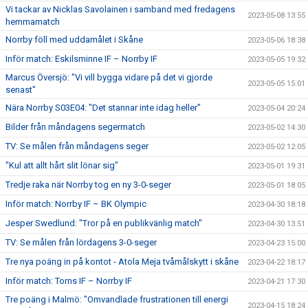
Vi tackar av Nicklas Savolainen i samband med fredagens
2023-05-08 13:55
hemmamatch
Norrby föll med uddamålet i Skåne
2023-05-06 18:38
Inför match: Eskilsminne IF – Norrby IF
2023-05-05 19:32
Marcus Översjö: "Vi vill bygga vidare på det vi gjorde
2023-05-05 15:01
senast"
Nära Norrby S03E04: "Det stannar inte idag heller"
2023-05-04 20:24
Bilder från måndagens segermatch
2023-05-02 14:30
TV: Se målen från måndagens seger
2023-05-02 12:05
"Kul att allt hårt slit lönar sig"
2023-05-01 19:31
Tredje raka när Norrby tog en ny 3-0-seger
2023-05-01 18:05
Inför match: Norrby IF – BK Olympic
2023-04-30 18:18
Jesper Swedlund: "Tror på en publikvänlig match"
2023-04-30 13:51
TV: Se målen från lördagens 3-0-seger
2023-04-23 15:00
Tre nya poäng in på kontot - Atola Meja tvåmålskytt i skåne
2023-04-22 18:17
Inför match: Torns IF – Norrby IF
2023-04-21 17:30
Tre poäng i Malmö: "Omvandlade frustrationen till energi
2023-04-15 18:24