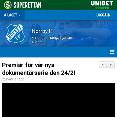
A-LAGET
LOGGA IN
Norrby IF
En klubb, många hjärtan
A-laget
HEM
Premiär för vår nya
<
>
dokumentärserie den 24/2!
NYHETER
2021-02-18 18:30
MATCHER
TRUPPEN
KALENDER