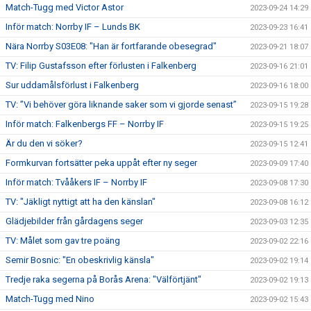
Match-Tugg med Victor Astor
2023-09-24 14:29
Inför match: Norrby IF – Lunds BK
2023-09-23 16:41
Nära Norrby S03E08: "Han är fortfarande obesegrad"
2023-09-21 18:07
TV: Filip Gustafsson efter förlusten i Falkenberg
2023-09-16 21:01
Sur uddamålsförlust i Falkenberg
2023-09-16 18:00
TV: ”Vi behöver göra liknande saker som vi gjorde senast”
2023-09-15 19:28
Inför match: Falkenbergs FF – Norrby IF
2023-09-15 19:25
Är du den vi söker?
2023-09-15 12:41
Formkurvan fortsätter peka uppåt efter ny seger
2023-09-09 17:40
Inför match: Tvååkers IF – Norrby IF
2023-09-08 17:30
TV: "Jäkligt nyttigt att ha den känslan"
2023-09-08 16:12
Glädjebilder från gårdagens seger
2023-09-03 12:35
TV: Målet som gav tre poäng
2023-09-02 22:16
Semir Bosnic: "En obeskrivlig känsla"
2023-09-02 19:14
Tredje raka segerna på Borås Arena: "Välförtjänt"
2023-09-02 19:13
Match-Tugg med Nino
2023-09-02 15:43