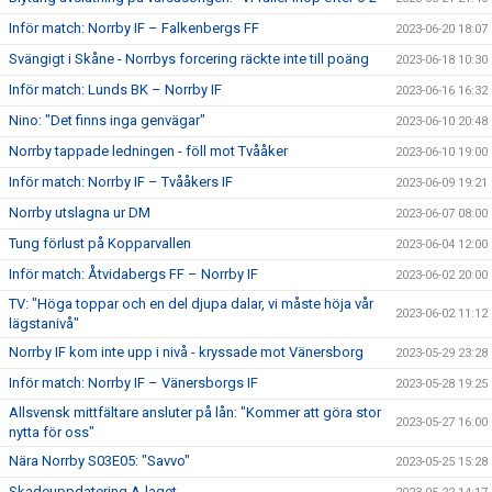
Inför match: Norrby IF – Falkenbergs FF
2023-06-20 18:07
Svängigt i Skåne - Norrbys forcering räckte inte till poäng
2023-06-18 10:30
Inför match: Lunds BK – Norrby IF
2023-06-16 16:32
Nino: "Det finns inga genvägar"
2023-06-10 20:48
Norrby tappade ledningen - föll mot Tvååker
2023-06-10 19:00
Inför match: Norrby IF – Tvååkers IF
2023-06-09 19:21
Norrby utslagna ur DM
2023-06-07 08:00
Tung förlust på Kopparvallen
2023-06-04 12:00
Inför match: Åtvidabergs FF – Norrby IF
2023-06-02 20:00
TV: "Höga toppar och en del djupa dalar, vi måste höja vår
2023-06-02 11:12
lägstanivå"
Norrby IF kom inte upp i nivå - kryssade mot Vänersborg
2023-05-29 23:28
Inför match: Norrby IF – Vänersborgs IF
2023-05-28 19:25
Allsvensk mittfältare ansluter på lån: "Kommer att göra stor
2023-05-27 16:00
nytta för oss"
Nära Norrby S03E05: "Savvo"
2023-05-25 15:28
Skadeuppdatering A-laget