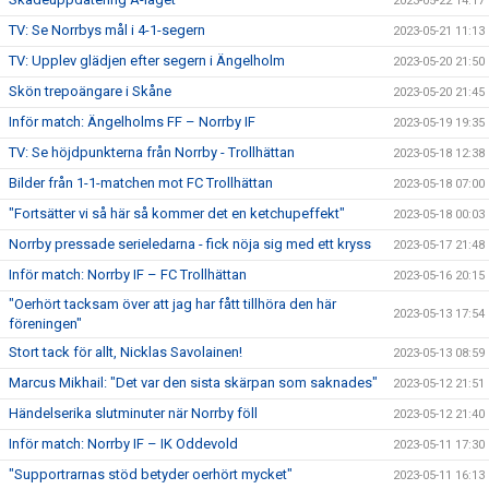
2023-05-22 14:17
TV: Se Norrbys mål i 4-1-segern
2023-05-21 11:13
TV: Upplev glädjen efter segern i Ängelholm
2023-05-20 21:50
Skön trepoängare i Skåne
2023-05-20 21:45
Inför match: Ängelholms FF – Norrby IF
2023-05-19 19:35
TV: Se höjdpunkterna från Norrby - Trollhättan
2023-05-18 12:38
Bilder från 1-1-matchen mot FC Trollhättan
2023-05-18 07:00
"Fortsätter vi så här så kommer det en ketchupeffekt"
2023-05-18 00:03
Norrby pressade serieledarna - fick nöja sig med ett kryss
2023-05-17 21:48
Inför match: Norrby IF – FC Trollhättan
2023-05-16 20:15
"Oerhört tacksam över att jag har fått tillhöra den här
2023-05-13 17:54
föreningen"
Stort tack för allt, Nicklas Savolainen!
2023-05-13 08:59
Marcus Mikhail: "Det var den sista skärpan som saknades"
2023-05-12 21:51
Händelserika slutminuter när Norrby föll
2023-05-12 21:40
Inför match: Norrby IF – IK Oddevold
2023-05-11 17:30
"Supportrarnas stöd betyder oerhört mycket"
2023-05-11 16:13