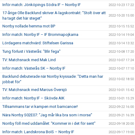
Inför match: Jönköpings Södra IF – Norrby IF
2022-10-23 17:22
17-årige Olle Backlund skriver A-lagskontrakt: "Stolt över att
2022-10-20 15:00
ha tagit det här steget"
Norrby nollade hemma mot BP
2022-10-15 15:52
Inför match: Norrby IF – IF Brommapojkarna
2022-10-14 19:04
Lördagens matchvärd: Stiftelsen Garissa
2022-10-14 13:32
Tung förlust i Västerås: "Blir fega"
2022-10-08 17:20
TV: Matchsnack med Mak Lind
2022-10-07 17:24
Inför match: Västerås SK – Norrby IF
2022-10-07 17:10
Backlund debuterade när Norrby kryssade: "Detta man har
2022-10-02 18:50
jobbat för"
TV: Matchsnack med Marcus Översjö
2022-10-01 15:42
Inför match: Norrby IF – Skövde AIK
2022-10-01 15:29
Tillsammans tar vi kampen mot barncancer!
2022-09-22 16:00
Nära Norrby S02E07: "Jag mår lika bra som i morse"
2022-09-21 16:39
Norrby föll med uddamålet: "Kommer in i det för sent"
2022-09-18 20:00
Inför match: Landskrona BoIS – Norrby IF
2022-09-17 19:00