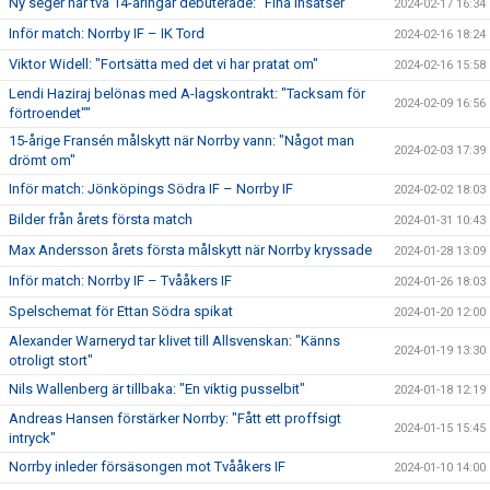
Ny seger när två 14-åringar debuterade: "Fina insatser"
2024-02-17 16:34
Inför match: Norrby IF – IK Tord
2024-02-16 18:24
Viktor Widell: "Fortsätta med det vi har pratat om"
2024-02-16 15:58
Lendi Haziraj belönas med A-lagskontrakt: "Tacksam för
2024-02-09 16:56
förtroendet""
15-årige Fransén målskytt när Norrby vann: "Något man
2024-02-03 17:39
drömt om"
Inför match: Jönköpings Södra IF – Norrby IF
2024-02-02 18:03
Bilder från årets första match
2024-01-31 10:43
Max Andersson årets första målskytt när Norrby kryssade
2024-01-28 13:09
Inför match: Norrby IF – Tvååkers IF
2024-01-26 18:03
Spelschemat för Ettan Södra spikat
2024-01-20 12:00
Alexander Warneryd tar klivet till Allsvenskan: "Känns
2024-01-19 13:30
otroligt stort"
Nils Wallenberg är tillbaka: "En viktig pusselbit"
2024-01-18 12:19
Andreas Hansen förstärker Norrby: "Fått ett proffsigt
2024-01-15 15:45
intryck"
Norrby inleder försäsongen mot Tvååkers IF
2024-01-10 14:00