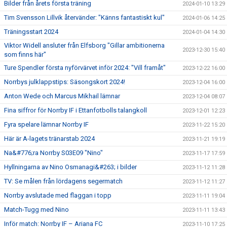
Bilder från årets första träning
2024-01-10 13:29
Tim Svensson Lillvik återvänder: "Känns fantastiskt kul"
2024-01-06 14:25
Träningsstart 2024
2024-01-04 14:30
Viktor Widell ansluter från Elfsborg "Gillar ambitionerna
2023-12-30 15:40
som finns här"
Ture Spendler första nyförvärvet inför 2024: "Vill framåt"
2023-12-22 16:00
Norrbys julklappstips: Säsongskort 2024!
2023-12-04 16:00
Anton Wede och Marcus Mikhail lämnar
2023-12-04 08:07
Fina siffror för Norrby IF i Ettanfotbolls talangkoll
2023-12-01 12:23
Fyra spelare lämnar Norrby IF
2023-11-22 15:20
Här är A-lagets tränarstab 2024
2023-11-21 19:19
Na&#776;ra Norrby S03E09 "Nino"
2023-11-17 17:59
Hyllningarna av Nino Osmanagi&#263; i bilder
2023-11-12 11:28
TV: Se målen från lördagens segermatch
2023-11-12 11:27
Norrby avslutade med flaggan i topp
2023-11-11 19:04
Match-Tugg med Nino
2023-11-11 13:43
Inför match: Norrby IF – Ariana FC
2023-11-10 17:25