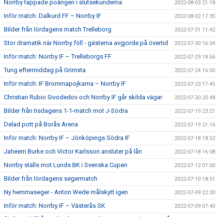
Norrby tappade poängen i slutsekunderna
2022-08-03 21:18
Inför match: Dalkurd FF – Norrby IF
2022-08-02 17:35
Bilder från lördagens match Trelleborg
2022-07-31 11:42
Stor dramatik när Norrby föll - gästerna avgjorde på övertid
2022-07-30 16:04
Inför match: Norrby IF – Trelleborgs FF
2022-07-29 18:56
Tung eftermiddag på Grimsta
2022-07-24 16:00
Inför match: IF Brommapojkarna – Norrby IF
2022-07-23 17:45
Christian Rubio Sivodedov och Norrby IF går skilda vägar
2022-07-20 20:48
Bilder från tisdagens 1-1-match mot J-Södra
2022-07-19 23:21
Delad pott på Borås Arena
2022-07-19 21:16
Inför match: Norrby IF – Jönköpings Södra IF
2022-07-18 18:52
Jaheem Burke och Victor Karlsson ansluter på lån
2022-07-18 16:08
Norrby ställs mot Lunds BK i Svenska Cupen
2022-07-12 07:00
Bilder från lördagens segermatch
2022-07-10 18:51
Ny hemmaseger - Anton Wede målskytt igen
2022-07-09 22:30
Inför match: Norrby IF – Västerås SK
2022-07-09 07:40