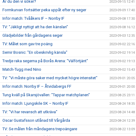
Är du den vi söker?
2023-09-15 12:41
Formkurvan fortsätter peka uppåt efter ny seger
2023-09-09 17:40
Inför match: Tvååkers IF – Norrby IF
2023-09-08 17:30
TV: "Jäkligt nyttigt att ha den känslan"
2023-09-08 16:12
Glädjebilder från gårdagens seger
2023-09-03 12:35
TV: Målet som gav tre poäng
2023-09-02 22:16
Semir Bosnic: "En obeskrivlig känsla"
2023-09-02 19:14
Tredje raka segerna på Borås Arena: "Välförtjänt"
2023-09-02 19:13
Match-Tugg med Nino
2023-09-02 15:43
TV: "Vi måste göra saker med mycket högre intensitet"
2023-09-01 20:05
Inför match: Norrby IF – Åtvidabergs FF
2023-09-01 20:00
Tung kväll på Skarsjövallen: "Tappar matchplanen"
2023-08-25 23:11
Inför match: Ljungskile SK – Norrby IF
2023-08-24 18:35
TV: "Vi har revansch att utkräva"
2023-08-24 14:48
Oscar Gustafsson utlånad till Vårgårda
2023-08-24 12:39
TV: Se målen från måndagens trepoängare
2023-08-22 13:09