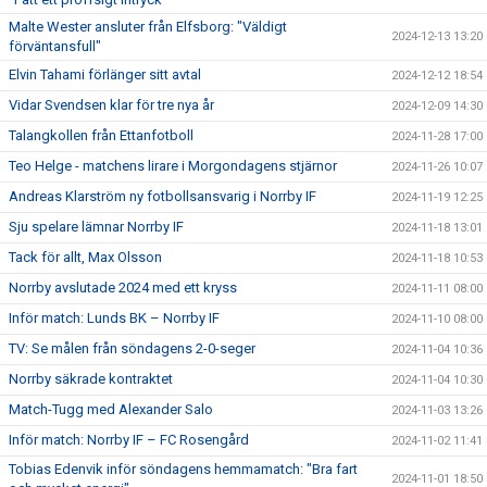
Malte Wester ansluter från Elfsborg: "Väldigt
2024-12-13 13:20
förväntansfull"
Elvin Tahami förlänger sitt avtal
2024-12-12 18:54
Vidar Svendsen klar för tre nya år
2024-12-09 14:30
Talangkollen från Ettanfotboll
2024-11-28 17:00
Teo Helge - matchens lirare i Morgondagens stjärnor
2024-11-26 10:07
Andreas Klarström ny fotbollsansvarig i Norrby IF
2024-11-19 12:25
Sju spelare lämnar Norrby IF
2024-11-18 13:01
Tack för allt, Max Olsson
2024-11-18 10:53
Norrby avslutade 2024 med ett kryss
2024-11-11 08:00
Inför match: Lunds BK – Norrby IF
2024-11-10 08:00
TV: Se målen från söndagens 2-0-seger
2024-11-04 10:36
Norrby säkrade kontraktet
2024-11-04 10:30
Match-Tugg med Alexander Salo
2024-11-03 13:26
Inför match: Norrby IF – FC Rosengård
2024-11-02 11:41
Tobias Edenvik inför söndagens hemmamatch: "Bra fart
2024-11-01 18:50