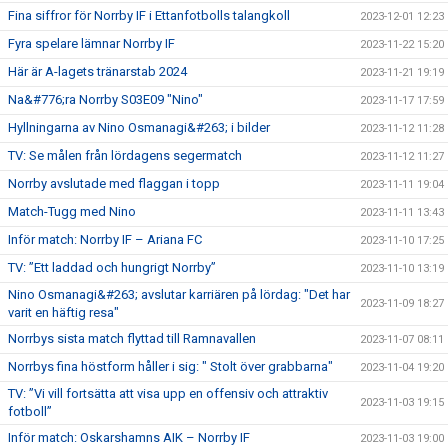
Fina siffror för Norrby IF i Ettanfotbolls talangkoll
2023-12-01 12:23
Fyra spelare lämnar Norrby IF
2023-11-22 15:20
Här är A-lagets tränarstab 2024
2023-11-21 19:19
Na&#776;ra Norrby S03E09 "Nino"
2023-11-17 17:59
Hyllningarna av Nino Osmanagi&#263; i bilder
2023-11-12 11:28
TV: Se målen från lördagens segermatch
2023-11-12 11:27
Norrby avslutade med flaggan i topp
2023-11-11 19:04
Match-Tugg med Nino
2023-11-11 13:43
Inför match: Norrby IF – Ariana FC
2023-11-10 17:25
TV: ”Ett laddad och hungrigt Norrby”
2023-11-10 13:19
Nino Osmanagi&#263; avslutar karriären på lördag: "Det har
2023-11-09 18:27
varit en häftig resa"
Norrbys sista match flyttad till Ramnavallen
2023-11-07 08:11
Norrbys fina höstform håller i sig: " Stolt över grabbarna"
2023-11-04 19:20
TV: ”Vi vill fortsätta att visa upp en offensiv och attraktiv
2023-11-03 19:15
fotboll”
Inför match: Oskarshamns AIK – Norrby IF
2023-11-03 19:00