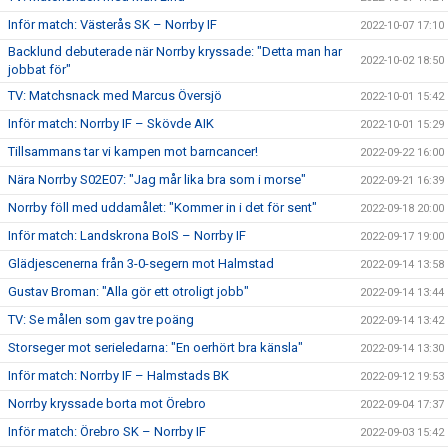
Inför match: Västerås SK – Norrby IF
2022-10-07 17:10
Backlund debuterade när Norrby kryssade: "Detta man har
2022-10-02 18:50
jobbat för"
TV: Matchsnack med Marcus Översjö
2022-10-01 15:42
Inför match: Norrby IF – Skövde AIK
2022-10-01 15:29
Tillsammans tar vi kampen mot barncancer!
2022-09-22 16:00
Nära Norrby S02E07: "Jag mår lika bra som i morse"
2022-09-21 16:39
Norrby föll med uddamålet: "Kommer in i det för sent"
2022-09-18 20:00
Inför match: Landskrona BoIS – Norrby IF
2022-09-17 19:00
Glädjescenerna från 3-0-segern mot Halmstad
2022-09-14 13:58
Gustav Broman: "Alla gör ett otroligt jobb"
2022-09-14 13:44
TV: Se målen som gav tre poäng
2022-09-14 13:42
Storseger mot serieledarna: "En oerhört bra känsla"
2022-09-14 13:30
Inför match: Norrby IF – Halmstads BK
2022-09-12 19:53
Norrby kryssade borta mot Örebro
2022-09-04 17:37
Inför match: Örebro SK – Norrby IF
2022-09-03 15:42