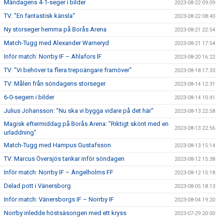
Måndagens 4-1-seger i bilder
2023-08-22 09:09
TV: "En fantastisk känsla"
2023-08-22 08:40
Ny storseger hemma på Borås Arena
2023-08-21 22:54
Match-Tugg med Alexander Warneryd
2023-08-21 17:54
Inför match: Norrby IF – Ahlafors IF
2023-08-20 16:22
TV: "Vi behöver ta flera trepoängare framöver"
2023-08-18 17:33
TV: Målen från söndagens storseger
2023-08-14 12:31
6-0-segern i bilder
2023-08-14 10:41
Julius Johansson: "Nu ska vi bygga vidare på det här"
2023-08-13 22:58
Magisk eftermiddag på Borås Arena: "Riktigt skönt med en
2023-08-13 22:56
urladdning"
Match-Tugg med Hampus Gustafsson
2023-08-13 15:14
TV: Marcus Översjös tankar inför söndagen
2023-08-12 15:38
Inför match: Norrby IF – Ängelholms FF
2023-08-12 15:18
Delad pott i Vänersborg
2023-08-05 18:13
Inför match: Vänersborgs IF – Norrby IF
2023-08-04 19:20
Norrby inledde höstsäsongen med ett kryss
2023-07-29 20:00