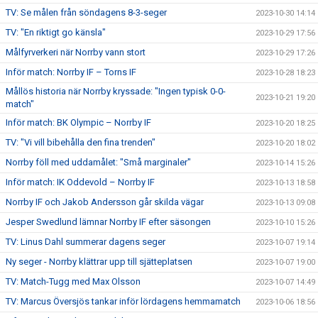
TV: Se målen från söndagens 8-3-seger
2023-10-30 14:14
TV: "En riktigt go känsla"
2023-10-29 17:56
Målfyrverkeri när Norrby vann stort
2023-10-29 17:26
Inför match: Norrby IF – Torns IF
2023-10-28 18:23
Mållös historia när Norrby kryssade: "Ingen typisk 0-0-
2023-10-21 19:20
match"
Inför match: BK Olympic – Norrby IF
2023-10-20 18:25
TV: "Vi vill bibehålla den fina trenden"
2023-10-20 18:02
Norrby föll med uddamålet: "Små marginaler"
2023-10-14 15:26
Inför match: IK Oddevold – Norrby IF
2023-10-13 18:58
Norrby IF och Jakob Andersson går skilda vägar
2023-10-13 09:08
Jesper Swedlund lämnar Norrby IF efter säsongen
2023-10-10 15:26
TV: Linus Dahl summerar dagens seger
2023-10-07 19:14
Ny seger - Norrby klättrar upp till sjätteplatsen
2023-10-07 19:00
TV: Match-Tugg med Max Olsson
2023-10-07 14:49
TV: Marcus Översjös tankar inför lördagens hemmamatch
2023-10-06 18:56