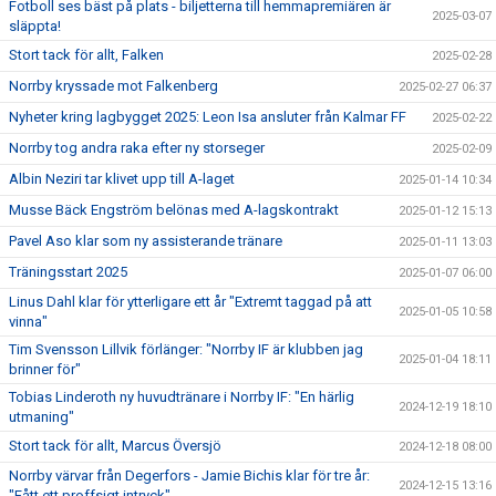
Fotboll ses bäst på plats - biljetterna till hemmapremiären är
2025-03-07
släppta!
Stort tack för allt, Falken
2025-02-28
Norrby kryssade mot Falkenberg
2025-02-27 06:37
Nyheter kring lagbygget 2025: Leon Isa ansluter från Kalmar FF
2025-02-22
Norrby tog andra raka efter ny storseger
2025-02-09
Albin Neziri tar klivet upp till A-laget
2025-01-14 10:34
Musse Bäck Engström belönas med A-lagskontrakt
2025-01-12 15:13
Pavel Aso klar som ny assisterande tränare
2025-01-11 13:03
Träningsstart 2025
2025-01-07 06:00
Linus Dahl klar för ytterligare ett år "Extremt taggad på att
2025-01-05 10:58
vinna"
Tim Svensson Lillvik förlänger: "Norrby IF är klubben jag
2025-01-04 18:11
brinner för"
Tobias Linderoth ny huvudtränare i Norrby IF: "En härlig
2024-12-19 18:10
utmaning"
Stort tack för allt, Marcus Översjö
2024-12-18 08:00
Norrby värvar från Degerfors - Jamie Bichis klar för tre år:
2024-12-15 13:16
"Fått ett proffsigt intryck"