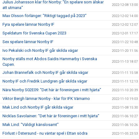
Julius Johansson klar för Norrby: "En spelare som älskar
2022-12-08 13:00
att utmana"
Max Olsson förlänger: ”Riktigt taggad på 2023”
2022-12-02 14:00
Fyra spelare lämnar Norrby IF
2022-12-02 12:07
Speldatum för Svenska Cupen 2023
2022-12-01 17:17
Sex spelare lämnar Norrby IF
2022-11-22 10:48
Ivo Pekalski och Norrby IF går skilda vägar
2022-11-20 11:56
Norrby ställs mot Abdos Saidis Hammarby i Svenska
2022-11-13 18:07
Cupen.
Johan Brannefalk och Norrby IF går skilda vägar
2022-11-11 15:58
Norrby IF och Fredrik Lundgren går skilda vägar
2022-11-11 12:13
Nära Norrby S02E09: "Det här är föreningen i mitt hjärta"
2022-11-10 20:39
Viktor Bergh lämnar Norrby - klar för IFK Värnamo
2022-11-10 19:03
Mak Lind och Norrby IF går skilda vägar
2022-11-08 15:30
Nicklas Savolainen: "Det här är föreningen i mitt hjärta"
2022-11-06 10:27
Mak Lind: "Väldigt känslosamt"
2022-11-06 10:26
Förlust i Östersund - nu väntar spel i Ettan södra
2022-11-05 23:53