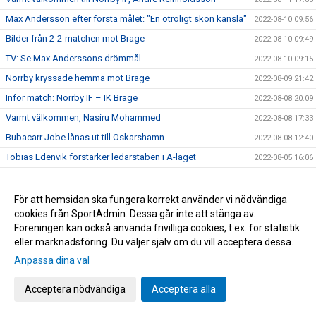
Max Andersson efter första målet: "En otroligt skön känsla"
2022-08-10 09:56
Bilder från 2-2-matchen mot Brage
2022-08-10 09:49
TV: Se Max Anderssons drömmål
2022-08-10 09:15
Norrby kryssade hemma mot Brage
2022-08-09 21:42
Inför match: Norrby IF – IK Brage
2022-08-08 20:09
Varmt välkommen, Nasiru Mohammed
2022-08-08 17:33
Bubacarr Jobe lånas ut till Oskarshamn
2022-08-08 12:40
Tobias Edenvik förstärker ledarstaben i A-laget
2022-08-05 16:06
Norrby tappade poängen i slutsekunderna
2022-08-03 21:18
Inför match: Dalkurd FF – Norrby IF
2022-08-02 17:35
För att hemsidan ska fungera korrekt använder vi nödvändiga
cookies från SportAdmin. Dessa går inte att stänga av.
Bilder från lördagens match Trelleborg
2022-07-31 11:42
Föreningen kan också använda frivilliga cookies, t.ex. för statistik
Stor dramatik när Norrby föll - gästerna avgjorde på övertid
2022-07-30 16:04
eller marknadsföring. Du väljer själv om du vill acceptera dessa.
Inför match: Norrby IF – Trelleborgs FF
2022-07-29 18:56
Anpassa dina val
Tung eftermiddag på Grimsta
2022-07-24 16:00
Acceptera nödvändiga
Acceptera alla
Inför match: IF Brommapojkarna – Norrby IF
2022-07-23 17:45
Christian Rubio Sivodedov och Norrby IF går skilda vägar
2022-07-20 20:48