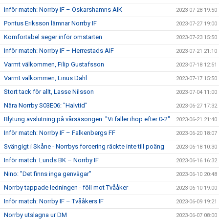
Inför match: Norrby IF – Oskarshamns AIK
2023-07-28 19:50
Pontus Eriksson lämnar Norrby IF
2023-07-27 19:00
Komfortabel seger inför omstarten
2023-07-23 15:50
Inför match: Norrby IF – Herrestads AIF
2023-07-21 21:10
Varmt välkommen, Filip Gustafsson
2023-07-18 12:51
Varmt välkommen, Linus Dahl
2023-07-17 15:50
Stort tack för allt, Lasse Nilsson
2023-07-04 11:00
Nära Norrby S03E06: "Halvtid"
2023-06-27 17:32
Blytung avslutning på vårsäsongen: "Vi faller ihop efter 0-2"
2023-06-21 21:40
Inför match: Norrby IF – Falkenbergs FF
2023-06-20 18:07
Svängigt i Skåne - Norrbys forcering räckte inte till poäng
2023-06-18 10:30
Inför match: Lunds BK – Norrby IF
2023-06-16 16:32
Nino: "Det finns inga genvägar"
2023-06-10 20:48
Norrby tappade ledningen - föll mot Tvååker
2023-06-10 19:00
Inför match: Norrby IF – Tvååkers IF
2023-06-09 19:21
Norrby utslagna ur DM
2023-06-07 08:00