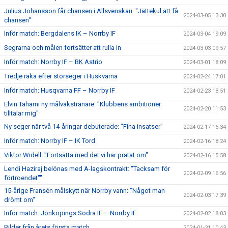
Julius Johansson får chansen i Allsvenskan: "Jättekul att få
2024-03-05 13:30
chansen"
Inför match: Bergdalens IK – Norrby IF
2024-03-04 19:09
Segrarna och målen fortsätter att rulla in
2024-03-03 09:57
Inför match: Norrby IF – BK Astrio
2024-03-01 18:09
Tredje raka efter storseger i Huskvarna
2024-02-24 17:01
Inför match: Husqvarna FF – Norrby IF
2024-02-23 18:51
Elvin Tahami ny målvakstränare: "Klubbens ambitioner
2024-02-20 11:53
tilltalar mig"
Ny seger när två 14-åringar debuterade: "Fina insatser"
2024-02-17 16:34
Inför match: Norrby IF – IK Tord
2024-02-16 18:24
Viktor Widell: "Fortsätta med det vi har pratat om"
2024-02-16 15:58
Lendi Haziraj belönas med A-lagskontrakt: "Tacksam för
2024-02-09 16:56
förtroendet""
15-årige Fransén målskytt när Norrby vann: "Något man
2024-02-03 17:39
drömt om"
Inför match: Jönköpings Södra IF – Norrby IF
2024-02-02 18:03
Bilder från årets första match
2024-01-31 10:43