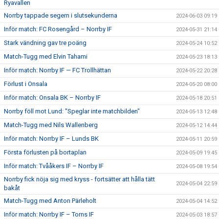
Ryavallen
Norrby tappade segern i slutsekunderna
2024-06-03 09:19
Inför match: FC Rosengård – Norrby IF
2024-05-31 21:14
Stark vändning gav tre poäng
2024-05-24 10:52
Match-Tugg med Elvin Tahami
2024-05-23 18:13
Inför match: Norrby IF — FC Trollhättan
2024-05-22 20:28
Förlust i Onsala
2024-05-20 08:00
Inför match: Onsala BK – Norrby IF
2024-05-18 20:51
Norrby föll mot Lund: "Speglar inte matchbilden"
2024-05-13 12:48
Match-Tugg med Nils Wallenberg
2024-05-12 14:44
Inför match: Norrby IF – Lunds BK
2024-05-11 20:59
Första förlusten på bortaplan
2024-05-09 19:45
Inför match: Tvååkers IF – Norrby IF
2024-05-08 19:54
Norrby fick nöja sig med kryss - fortsätter att hålla tätt
2024-05-04 22:59
bakåt
Match-Tugg med Anton Pärleholt
2024-05-04 14:52
Inför match: Norrby IF – Torns IF
2024-05-03 18:57