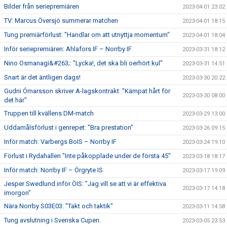
Bilder från seriepremiären
2023-04-01 23:02
TV: Marcus Översjö summerar matchen
2023-04-01 18:15
Tung premiärförlust: "Handlar om att utnyttja momentum"
2023-04-01 18:04
Inför seriepremiären: Ahlafors IF – Norrby IF
2023-03-31 18:12
Nino Osmanagi&#263;: "Lycka!, det ska bli oerhört kul"
2023-03-31 14:51
Snart är det äntligen dags!
2023-03-30 20:22
Gudni Ómarsson skriver A-lagskontrakt: "Kämpat hårt för
2023-03-30 08:00
det här"
Truppen till kvällens DM-match
2023-03-29 13:00
Uddamålsförlust i genrepet: "Bra prestation"
2023-03-26 09:15
Inför match: Varbergs BoIS – Norrby IF
2023-03-24 19:10
Förlust i Rydahallen "Inte påkopplade under de första 45"
2023-03-18 18:17
Inför match: Norrby IF – Örgryte IS
2023-03-17 19:09
Jesper Swedlund inför ÖIS: ”Jag vill se att vi är effektiva
2023-03-17 14:18
imorgon"
Nära Norrby S03E03: "Takt och taktik"
2023-03-11 14:58
Tung avslutning i Svenska Cupen.
2023-03-05 23:53