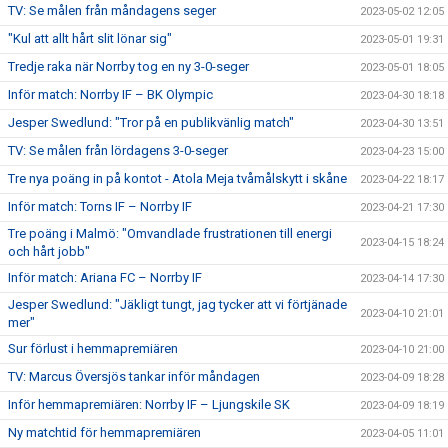
TV: Se målen från måndagens seger
2023-05-02 12:05
"Kul att allt hårt slit lönar sig"
2023-05-01 19:31
Tredje raka när Norrby tog en ny 3-0-seger
2023-05-01 18:05
Inför match: Norrby IF – BK Olympic
2023-04-30 18:18
Jesper Swedlund: "Tror på en publikvänlig match"
2023-04-30 13:51
TV: Se målen från lördagens 3-0-seger
2023-04-23 15:00
Tre nya poäng in på kontot - Atola Meja tvåmålskytt i skåne
2023-04-22 18:17
Inför match: Torns IF – Norrby IF
2023-04-21 17:30
Tre poäng i Malmö: "Omvandlade frustrationen till energi
2023-04-15 18:24
och hårt jobb"
Inför match: Ariana FC – Norrby IF
2023-04-14 17:30
Jesper Swedlund: "Jäkligt tungt, jag tycker att vi förtjänade
2023-04-10 21:01
mer"
Sur förlust i hemmapremiären
2023-04-10 21:00
TV: Marcus Översjös tankar inför måndagen
2023-04-09 18:28
Inför hemmapremiären: Norrby IF – Ljungskile SK
2023-04-09 18:19
Ny matchtid för hemmapremiären
2023-04-05 11:01