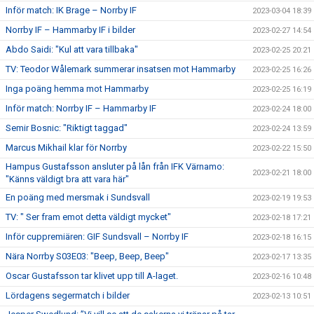
Inför match: IK Brage – Norrby IF
2023-03-04 18:39
Norrby IF – Hammarby IF i bilder
2023-02-27 14:54
Abdo Saidi: "Kul att vara tillbaka"
2023-02-25 20:21
TV: Teodor Wålemark summerar insatsen mot Hammarby
2023-02-25 16:26
Inga poäng hemma mot Hammarby
2023-02-25 16:19
Inför match: Norrby IF – Hammarby IF
2023-02-24 18:00
Semir Bosnic: "Riktigt taggad"
2023-02-24 13:59
Marcus Mikhail klar för Norrby
2023-02-22 15:50
Hampus Gustafsson ansluter på lån från IFK Värnamo:
2023-02-21 18:00
"Känns väldigt bra att vara här"
En poäng med mersmak i Sundsvall
2023-02-19 19:53
TV: " Ser fram emot detta väldigt mycket"
2023-02-18 17:21
Inför cuppremiären: GIF Sundsvall – Norrby IF
2023-02-18 16:15
Nära Norrby S03E03: "Beep, Beep, Beep"
2023-02-17 13:35
Oscar Gustafsson tar klivet upp till A-laget.
2023-02-16 10:48
Lördagens segermatch i bilder
2023-02-13 10:51