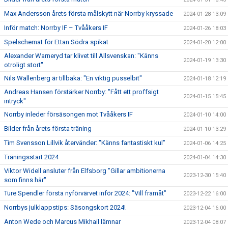
Max Andersson årets första målskytt när Norrby kryssade
2024-01-28 13:09
Inför match: Norrby IF – Tvååkers IF
2024-01-26 18:03
Spelschemat för Ettan Södra spikat
2024-01-20 12:00
Alexander Warneryd tar klivet till Allsvenskan: "Känns
2024-01-19 13:30
otroligt stort"
Nils Wallenberg är tillbaka: "En viktig pusselbit"
2024-01-18 12:19
Andreas Hansen förstärker Norrby: "Fått ett proffsigt
2024-01-15 15:45
intryck"
Norrby inleder försäsongen mot Tvååkers IF
2024-01-10 14:00
Bilder från årets första träning
2024-01-10 13:29
Tim Svensson Lillvik återvänder: "Känns fantastiskt kul"
2024-01-06 14:25
Träningsstart 2024
2024-01-04 14:30
Viktor Widell ansluter från Elfsborg "Gillar ambitionerna
2023-12-30 15:40
som finns här"
Ture Spendler första nyförvärvet inför 2024: "Vill framåt"
2023-12-22 16:00
Norrbys julklappstips: Säsongskort 2024!
2023-12-04 16:00
Anton Wede och Marcus Mikhail lämnar
2023-12-04 08:07