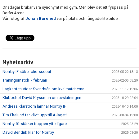
Onsdagar brukar vara synonymt med gym. Men blev det ett fyspass på
Borås Arena.
Vår fotograf
Johan Borehed
var på plats och fångade lite bilder.
Nyhetsarkiv
Norrby IF söker chefsscout
2026-05-22 13:13
Träningsmatch 7 februari
2026-02-05 08:29
Lagkapten Vidar Svendsén om kvalmatcherna
2025-11-17 19:06
Klubbchef David Kryssman om avslutningen
2025-10-29 22:04
Andreas Klarström lämnar Norrby IF
2025-10-10 14:00
Tim Ekelund tar klivit upp till A-laget!
2025-08-04 19:00
Norrby förstärker truppen ytterligare
2025-03-29
David Bendrik klar för Norrby
2025-03-20