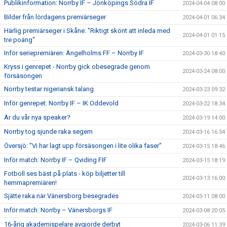
Publikinformation: Norrby IF – Jönköpings Södra IF
2024-04-04 08:00
Bilder från lördagens premiärseger
2024-04-01 06:34
Härlig premiärseger i Skåne: "Riktigt skönt att inleda med
2024-04-01 01:15
tre poäng"
Inför seriepremiären: Ängelholms FF – Norrby IF
2024-03-30 18:40
Kryss i genrepet - Norrby gick obesegrade genom
2024-03-24 08:00
försäsongen
Norrby testar nigeriansk talang
2024-03-23 09:32
Inför genrepet: Norrby IF – IK Oddevold
2024-03-22 18:34
Är du vår nya speaker?
2024-03-19 14:00
Norrby tog sjunde raka segern
2024-03-16 16:54
Översjö: "Vi har lagt upp försäsongen i lite olika faser"
2024-03-15 18:46
Inför match: Norrby IF – Qviding FIF
2024-03-15 18:19
Fotboll ses bäst på plats - köp biljetter till
2024-03-13 16:00
hemmapremiären!
Sjätte raka när Vänersborg besegrades
2024-03-11 08:00
Inför match: Norrby – Vänersborgs IF
2024-03-08 20:05
16-årig akademispelare avgjorde derbyt
2024-03-06 11:39