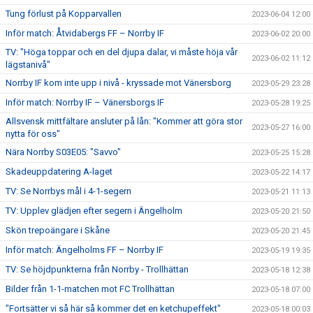
Tung förlust på Kopparvallen
2023-06-04 12:00
Inför match: Åtvidabergs FF – Norrby IF
2023-06-02 20:00
TV: "Höga toppar och en del djupa dalar, vi måste höja vår
2023-06-02 11:12
lägstanivå"
Norrby IF kom inte upp i nivå - kryssade mot Vänersborg
2023-05-29 23:28
Inför match: Norrby IF – Vänersborgs IF
2023-05-28 19:25
Allsvensk mittfältare ansluter på lån: "Kommer att göra stor
2023-05-27 16:00
nytta för oss"
Nära Norrby S03E05: "Savvo"
2023-05-25 15:28
Skadeuppdatering A-laget
2023-05-22 14:17
TV: Se Norrbys mål i 4-1-segern
2023-05-21 11:13
TV: Upplev glädjen efter segern i Ängelholm
2023-05-20 21:50
Skön trepoängare i Skåne
2023-05-20 21:45
Inför match: Ängelholms FF – Norrby IF
2023-05-19 19:35
TV: Se höjdpunkterna från Norrby - Trollhättan
2023-05-18 12:38
Bilder från 1-1-matchen mot FC Trollhättan
2023-05-18 07:00
"Fortsätter vi så här så kommer det en ketchupeffekt"
2023-05-18 00:03