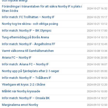
och mycket energi"
Förändringar i tränarstaben för att säkra Norrby IF:s plats i
2024-10-27 16:32
Ettan Södra
Inför match: FC Trollhättan – Norrby IF
2024-10-25 19:17
Norrby tog tre sköna - och viktiga poäng
2024-10-21 13:12
Inför match: Norrby IF – BK Olympic
2024-10-19 17:00
Tung eftermiddag på Borås Arena
2024-10-14 10:13
Inför match: Norrby IF - Ängelholms FF
2024-10-13 10:49
Varmt välkomna till Samhällsmatchen
2024-10-08 13:34
Ariana FC – Norrby IF
2024-10-06 20:00
Inför match: Ariana FC – Norrby IF
2024-10-05 18:07
Norrby upp på fjärdeplats efter 2-1-seger
2024-10-01 09:00
Inför match: Norrby IF – Tvååkers IF
2024-09-29 18:53
Ytterligare ett kryss: 2-2 i Skåne
2024-09-23 12:20
Målrikt när Norrby kryssade
2024-09-16 10:00
Inför match: Norrby IF – Onsala BK
2024-09-14 18:57
Marginalerna emot Norrby
2024-09-10 12:50