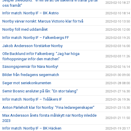
Jesper Swedlund: ”Vi vill se att de sakerna vi tränar på tar
2023-02-10 18:27
oss framåt”
Inför match: Norrby IF – BK Astrio
2023-02-10 18:14
Norrby värvar norskt: Marcus Victorio klar för två
2023-02-10 13:50
Norrby föll med uddamålet
2023-02-05 12:00
Inför match: Norrby IF – Falkenbergs FF
2023-02-03 19:25
Jakob Andersson förstärker Norrby
2023-02-03 16:00
Olle Backlund inför Falkenberg: "Jag har höga
2023-02-03 11:26
förhoppningar inför den matchen"
Säsongspremiär för Nära Norrby!
2023-02-02 16:14
Bilder från fredagens segermatch
2023-01-30 09:00
Seger mot seriekonkurrenten
2023-01-28 08:00
Semir Bosnic ansluter på lån: "En stor talang"
2023-01-27 16:30
Inför match: Norrby IF – Tvååkers IF
2023-01-26 19:36
Anton Pärleholt klar för Norrby: "Fina ledaregenskaper"
2023-01-23 15:30
Max Andersson årets första målskytt när Norrby inledde
2023-01-21 11:50
2023
Inför match: Norrby IF – BK Häcken
2023-01-19 20:17