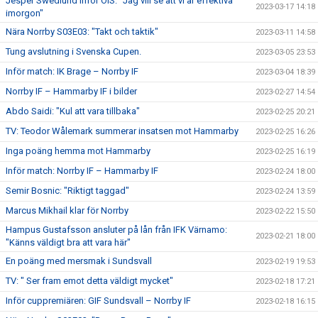
Jesper Swedlund inför ÖIS: ”Jag vill se att vi är effektiva
2023-03-17 14:18
imorgon"
Nära Norrby S03E03: "Takt och taktik"
2023-03-11 14:58
Tung avslutning i Svenska Cupen.
2023-03-05 23:53
Inför match: IK Brage – Norrby IF
2023-03-04 18:39
Norrby IF – Hammarby IF i bilder
2023-02-27 14:54
Abdo Saidi: "Kul att vara tillbaka"
2023-02-25 20:21
TV: Teodor Wålemark summerar insatsen mot Hammarby
2023-02-25 16:26
Inga poäng hemma mot Hammarby
2023-02-25 16:19
Inför match: Norrby IF – Hammarby IF
2023-02-24 18:00
Semir Bosnic: "Riktigt taggad"
2023-02-24 13:59
Marcus Mikhail klar för Norrby
2023-02-22 15:50
Hampus Gustafsson ansluter på lån från IFK Värnamo:
2023-02-21 18:00
"Känns väldigt bra att vara här"
En poäng med mersmak i Sundsvall
2023-02-19 19:53
TV: " Ser fram emot detta väldigt mycket"
2023-02-18 17:21
Inför cuppremiären: GIF Sundsvall – Norrby IF
2023-02-18 16:15