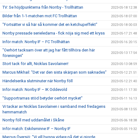
TV: Se höjdpunkterna från Norrby - Trollhättan
2023-05-18 12:38
Bilder från 1-1-matchen mot FC Trollhättan
2023-05-18 07:00
"Fortsätter vi så här så kommer det en ketchupeffekt"
2023-05-18 00:03
Norrby pressade serieledarna - fick nöja sig med ett kryss
2023-05-17 21:48
Inför match: Norrby IF – FC Trollhättan
2023-05-16 20:15
"Oerhört tacksam över att jag har fått tillhöra den här
2023-05-13 17:54
föreningen"
Stort tack för allt, Nicklas Savolainen!
2023-05-13 08:59
Marcus Mikhail: "Det var den sista skärpan som saknades"
2023-05-12 21:51
Händelserika slutminuter när Norrby föll
2023-05-12 21:40
Inför match: Norrby IF – IK Oddevold
2023-05-11 17:30
"Supportrarnas stöd betyder oerhört mycket"
2023-05-11 16:13
Vi tackar av Nicklas Savolainen i samband med fredagens
2023-05-08 13:55
hemmamatch
Norrby föll med uddamålet i Skåne
2023-05-06 18:38
Inför match: Eskilsminne IF – Norrby IF
2023-05-05 19:32
Marcus Översjö: "Vi vill bygga vidare på det vi gjorde