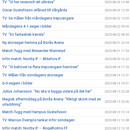
TV: "Vi har revansch att utkräva"
2023-08-24 14:48
Oscar Gustafsson utlånad till Vårgårda
2023-08-24 12:39
TV: Se målen från måndagens trepoängare
2023-08-22 13:09
Måndagens 4-1-seger i bilder
2023-08-22 09:09
TV: "En fantastisk känsla"
2023-08-22 08:40
Ny storseger hemma på Borås Arena
2023-08-21 22:54
Match-Tugg med Alexander Warneryd
2023-08-21 17:54
Inför match: Norrby IF – Ahlafors IF
2023-08-20 16:22
TV: "Vi behöver ta flera trepoängare framöver"
2023-08-18 17:33
TV: Målen från söndagens storseger
2023-08-14 12:31
6-0-segern i bilder
2023-08-14 10:41
Julius Johansson: "Nu ska vi bygga vidare på det här"
2023-08-13 22:58
Magisk eftermiddag på Borås Arena: "Riktigt skönt med en
2023-08-13 22:56
urladdning"
Match-Tugg med Hampus Gustafsson
2023-08-13 15:14
TV: Marcus Översjös tankar inför söndagen
2023-08-12 15:38
Inför match: Norrby IF – Ängelholms FF
2023-08-12 15:18