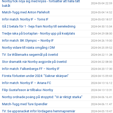
Norrby fick nöja sig med kryss - fortsätter att hålla tätt
2024-05-04 22:59
bakåt
Match-Tugg med Anton Pärleholt
2024-05-04 14:52
Inför match: Norrby IF – Torns IF
2024-05-03 18:57
Gå 2 betala för 1 - heja fram Norrby till serieledning
2024-04-30 15:04
Tredje raka på bortaplan - Norrby upp på kvalplats
2024-04-29 08:00
Inför match: BK Olympic – Norrby IF
2024-04-26 19:00
Norrby vidare till nästa omgång i DM
2024-04-25 09:52
TV: Se Wålemarks segermål på övertid
2024-04-22 11:28
Stor dramatik när Norrby avgjorde på övertid
2024-04-22 08:00
Inför match: Falkenbergs FF – Norrby IF
2024-04-20 17:30
Första förlusten under 2024: "Saknar skärpan"
2024-04-15 09:43
Inför match: Norrby IF – Ariana FC
2024-04-13 16:12
Filip Gustafsson är tillbaka i Norrby
2024-04-13 13:31
Norrby ordnade poäng på stopptid: "Vi är riktigt starka"
2024-04-06 16:41
Match-Tugg med Ture Spendler
2024-04-06 11:47
TV: Se uppsnacket inför lördagens hemmapremiär
2024-04-05 19:47