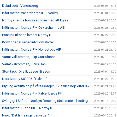
Delad pott i Vänersborg
2023-08-05 18:13
Inför match: Vänersborgs IF – Norrby IF
2023-08-04 19:20
Norrby inledde höstsäsongen med ett kryss
2023-07-29 20:00
Inför match: Norrby IF – Oskarshamns AIK
2023-07-28 19:50
Pontus Eriksson lämnar Norrby IF
2023-07-27 19:00
Komfortabel seger inför omstarten
2023-07-23 15:50
Inför match: Norrby IF – Herrestads AIF
2023-07-21 21:10
Varmt välkommen, Filip Gustafsson
2023-07-18 12:51
Varmt välkommen, Linus Dahl
2023-07-17 15:50
Stort tack för allt, Lasse Nilsson
2023-07-04 11:00
Nära Norrby S03E06: "Halvtid"
2023-06-27 17:32
Blytung avslutning på vårsäsongen: "Vi faller ihop efter 0-2"
2023-06-21 21:40
Inför match: Norrby IF – Falkenbergs FF
2023-06-20 18:07
Svängigt i Skåne - Norrbys forcering räckte inte till poäng
2023-06-18 10:30
Inför match: Lunds BK – Norrby IF
2023-06-16 16:32
Nino: "Det finns inga genvägar"
2023-06-10 20:48