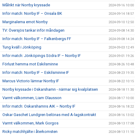
Målrikt när Norrby kryssade
2024-09-16 10:00
Inför match: Norrby IF – Onsala BK
2024-09-14 18:57
Marginalerna emot Norrby
2024-09-10 12:50
TV: Översjös tankar inför måndagen
2024-09-08 14:30
Inför match: Norrby IF – Falkenbergs FF
2024-09-08 14:24
Tung kväll i Jönköping
2024-09-03 12:49
Inför match: Jönköpings Södra IF – Norrby IF
2024-09-01 19:26
Förlust hemma mot Eskilsminne
2024-08-26 10:48
Inför match: Norrby IF – Eskilsminne IF
2024-08-23 19:35
Marcus Victorio lämnar Norrby IF
2024-08-22 10:15
Norrby kryssade i Oskarshamn - närmar sig kvalplatsen
2024-08-18 11:30
Varmt välkommen, Liam Olausson
2024-08-17 10:00
Inför match: Oskarshamns AIK – Norrby IF
2024-08-16 18:22
Oskar Gaschet Lundgren belönas med A-lagskontrakt
2024-08-16 13:02
Varmt välkommen, Mark Gorgos
2024-08-13 17:08
Ricky matchhjälte i återkomsten
2024-08-13 11:10