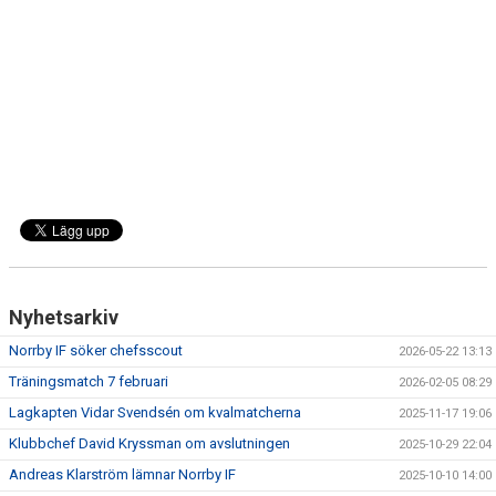
DOKUMENT
BILDARKIV
BILDER 2025
TABELL ETTAN SÖDRA 2025
Nyhetsarkiv
Norrby IF söker chefsscout
2026-05-22 13:13
Träningsmatch 7 februari
2026-02-05 08:29
Lagkapten Vidar Svendsén om kvalmatcherna
2025-11-17 19:06
Klubbchef David Kryssman om avslutningen
2025-10-29 22:04
Andreas Klarström lämnar Norrby IF
2025-10-10 14:00