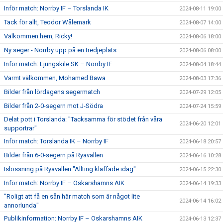
Inför match: Norrby IF – Torslanda IK
2024-08-11 19:00
Tack för allt, Teodor Wålemark
2024-08-07 14:00
Välkommen hem, Ricky!
2024-08-06 18:00
Ny seger - Norrby upp på en tredjeplats
2024-08-06 08:00
Inför match: Ljungskile SK – Norrby IF
2024-08-04 18:44
Varmt välkommen, Mohamed Bawa
2024-08-03 17:36
Bilder från lördagens segermatch
2024-07-29 12:05
Bilder från 2-0-segern mot J-Södra
2024-07-24 15:59
Delat pott i Torslanda: "Tacksamma för stödet från våra
2024-06-20 12:01
supportrar"
Inför match: Torslanda IK – Norrby IF
2024-06-18 20:57
Bilder från 6-0-segern på Ryavallen
2024-06-16 10:28
Islossning på Ryavallen "Allting klaffade idag"
2024-06-15 22:30
Inför match: Norrby IF – Oskarshamns AIK
2024-06-14 19:33
"Roligt att få en sån här match som är något lite
2024-06-14 16:02
annorlunda"
Publikinformation: Norrby IF – Oskarshamns AIK
2024-06-13 12:37