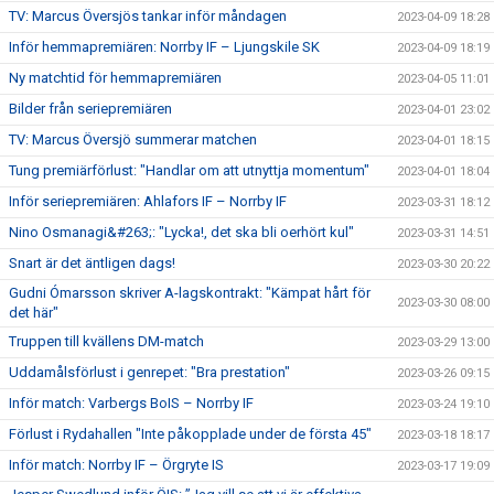
TV: Marcus Översjös tankar inför måndagen
2023-04-09 18:28
Inför hemmapremiären: Norrby IF – Ljungskile SK
2023-04-09 18:19
Ny matchtid för hemmapremiären
2023-04-05 11:01
Bilder från seriepremiären
2023-04-01 23:02
TV: Marcus Översjö summerar matchen
2023-04-01 18:15
Tung premiärförlust: "Handlar om att utnyttja momentum"
2023-04-01 18:04
Inför seriepremiären: Ahlafors IF – Norrby IF
2023-03-31 18:12
Nino Osmanagi&#263;: "Lycka!, det ska bli oerhört kul"
2023-03-31 14:51
Snart är det äntligen dags!
2023-03-30 20:22
Gudni Ómarsson skriver A-lagskontrakt: "Kämpat hårt för
2023-03-30 08:00
det här"
Truppen till kvällens DM-match
2023-03-29 13:00
Uddamålsförlust i genrepet: "Bra prestation"
2023-03-26 09:15
Inför match: Varbergs BoIS – Norrby IF
2023-03-24 19:10
Förlust i Rydahallen "Inte påkopplade under de första 45"
2023-03-18 18:17
Inför match: Norrby IF – Örgryte IS
2023-03-17 19:09