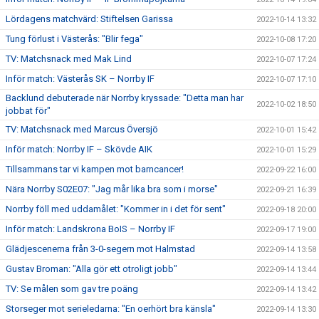
Lördagens matchvärd: Stiftelsen Garissa
2022-10-14 13:32
Tung förlust i Västerås: "Blir fega"
2022-10-08 17:20
TV: Matchsnack med Mak Lind
2022-10-07 17:24
Inför match: Västerås SK – Norrby IF
2022-10-07 17:10
Backlund debuterade när Norrby kryssade: "Detta man har
2022-10-02 18:50
jobbat för"
TV: Matchsnack med Marcus Översjö
2022-10-01 15:42
Inför match: Norrby IF – Skövde AIK
2022-10-01 15:29
Tillsammans tar vi kampen mot barncancer!
2022-09-22 16:00
Nära Norrby S02E07: "Jag mår lika bra som i morse"
2022-09-21 16:39
Norrby föll med uddamålet: "Kommer in i det för sent"
2022-09-18 20:00
Inför match: Landskrona BoIS – Norrby IF
2022-09-17 19:00
Glädjescenerna från 3-0-segern mot Halmstad
2022-09-14 13:58
Gustav Broman: "Alla gör ett otroligt jobb"
2022-09-14 13:44
TV: Se målen som gav tre poäng
2022-09-14 13:42
Storseger mot serieledarna: "En oerhört bra känsla"
2022-09-14 13:30