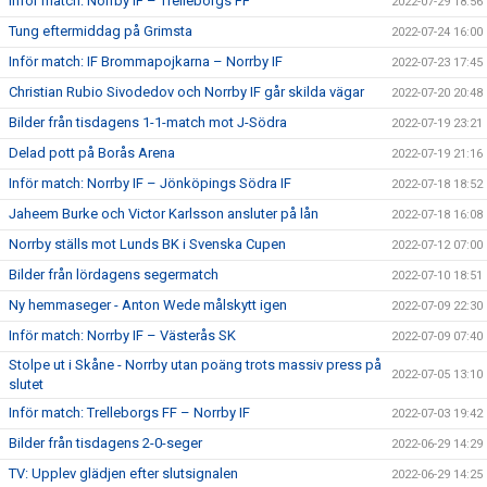
Inför match: Norrby IF – Trelleborgs FF
2022-07-29 18:56
Tung eftermiddag på Grimsta
2022-07-24 16:00
Inför match: IF Brommapojkarna – Norrby IF
2022-07-23 17:45
Christian Rubio Sivodedov och Norrby IF går skilda vägar
2022-07-20 20:48
Bilder från tisdagens 1-1-match mot J-Södra
2022-07-19 23:21
Delad pott på Borås Arena
2022-07-19 21:16
Inför match: Norrby IF – Jönköpings Södra IF
2022-07-18 18:52
Jaheem Burke och Victor Karlsson ansluter på lån
2022-07-18 16:08
Norrby ställs mot Lunds BK i Svenska Cupen
2022-07-12 07:00
Bilder från lördagens segermatch
2022-07-10 18:51
Ny hemmaseger - Anton Wede målskytt igen
2022-07-09 22:30
Inför match: Norrby IF – Västerås SK
2022-07-09 07:40
Stolpe ut i Skåne - Norrby utan poäng trots massiv press på
2022-07-05 13:10
slutet
Inför match: Trelleborgs FF – Norrby IF
2022-07-03 19:42
Bilder från tisdagens 2-0-seger
2022-06-29 14:29
TV: Upplev glädjen efter slutsignalen
2022-06-29 14:25