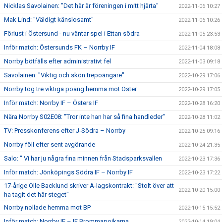
Nicklas Savolainen: "Det här är föreningen i mitt hjärta"
2022-11-06 10:27
Mak Lind: "Väldigt känslosamt"
2022-11-06 10:26
Förlust i Östersund - nu väntar spel i Ettan södra
2022-11-05 23:53
Inför match: Östersunds FK – Norrby IF
2022-11-04 18:08
Norrby bötfälls efter administrativt fel
2022-11-03 09:18
Savolainen: "Viktig och skön trepoängare"
2022-10-29 17:06
Norrby tog tre viktiga poäng hemma mot Öster
2022-10-29 17:05
Inför match: Norrby IF – Östers IF
2022-10-28 16:20
Nära Norrby S02E08: "Tror inte han har så fina handleder"
2022-10-28 11:02
TV: Presskonferens efter J-Södra – Norrby
2022-10-25 09:16
Norrby föll efter sent avgörande
2022-10-24 21:35
Salo: " Vi har ju några fina minnen från Stadsparksvallen
2022-10-23 17:36
Inför match: Jönköpings Södra IF – Norrby IF
2022-10-23 17:22
17-årige Olle Backlund skriver A-lagskontrakt: "Stolt över att
2022-10-20 15:00
ha tagit det här steget"
Norrby nollade hemma mot BP
2022-10-15 15:52
Inför match: Norrby IF – IF Brommapojkarna
2022-10-14 19:04