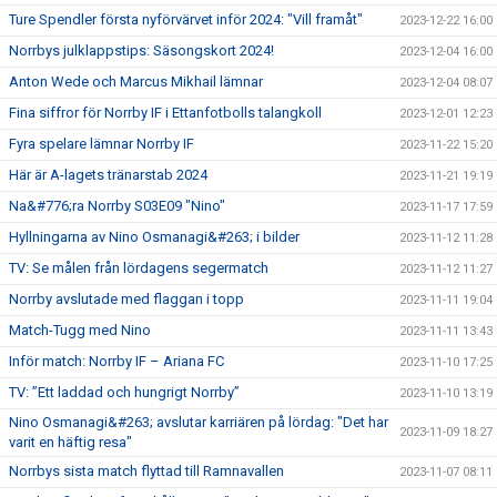
Ture Spendler första nyförvärvet inför 2024: "Vill framåt"
2023-12-22 16:00
Norrbys julklappstips: Säsongskort 2024!
2023-12-04 16:00
Anton Wede och Marcus Mikhail lämnar
2023-12-04 08:07
Fina siffror för Norrby IF i Ettanfotbolls talangkoll
2023-12-01 12:23
Fyra spelare lämnar Norrby IF
2023-11-22 15:20
Här är A-lagets tränarstab 2024
2023-11-21 19:19
Na&#776;ra Norrby S03E09 "Nino"
2023-11-17 17:59
Hyllningarna av Nino Osmanagi&#263; i bilder
2023-11-12 11:28
TV: Se målen från lördagens segermatch
2023-11-12 11:27
Norrby avslutade med flaggan i topp
2023-11-11 19:04
Match-Tugg med Nino
2023-11-11 13:43
Inför match: Norrby IF – Ariana FC
2023-11-10 17:25
TV: ”Ett laddad och hungrigt Norrby”
2023-11-10 13:19
Nino Osmanagi&#263; avslutar karriären på lördag: "Det har
2023-11-09 18:27
varit en häftig resa"
Norrbys sista match flyttad till Ramnavallen
2023-11-07 08:11