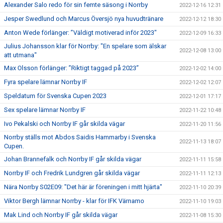
Alexander Salo redo för sin femte säsong i Norrby
2022-12-16 12:31
Jesper Swedlund och Marcus Översjö nya huvudtränare
2022-12-12 18:30
Anton Wede förlänger: ”Väldigt motiverad inför 2023"
2022-12-09 16:33
Julius Johansson klar för Norrby: "En spelare som älskar
2022-12-08 13:00
att utmana"
Max Olsson förlänger: ”Riktigt taggad på 2023”
2022-12-02 14:00
Fyra spelare lämnar Norrby IF
2022-12-02 12:07
Speldatum för Svenska Cupen 2023
2022-12-01 17:17
Sex spelare lämnar Norrby IF
2022-11-22 10:48
Ivo Pekalski och Norrby IF går skilda vägar
2022-11-20 11:56
Norrby ställs mot Abdos Saidis Hammarby i Svenska
2022-11-13 18:07
Cupen.
Johan Brannefalk och Norrby IF går skilda vägar
2022-11-11 15:58
Norrby IF och Fredrik Lundgren går skilda vägar
2022-11-11 12:13
Nära Norrby S02E09: "Det här är föreningen i mitt hjärta"
2022-11-10 20:39
Viktor Bergh lämnar Norrby - klar för IFK Värnamo
2022-11-10 19:03
Mak Lind och Norrby IF går skilda vägar
2022-11-08 15:30