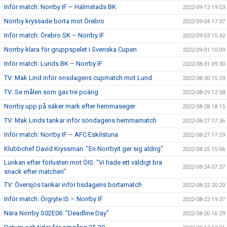
Inför match: Norrby IF – Halmstads BK
2022-09-12 19:53
Norrby kryssade borta mot Örebro
2022-09-04 17:37
Inför match: Örebro SK – Norrby IF
2022-09-03 15:42
Norrby klara för gruppspelet i Svenska Cupen
2022-09-01 10:09
Inför match: Lunds BK – Norrby IF
2022-08-31 09:30
TV: Mak Lind inför onsdagens cupmatch mot Lund
2022-08-30 15:29
TV: Se målen som gav tre poäng
2022-08-29 12:58
Norrby upp på säker mark efter hemmaseger
2022-08-28 18:15
TV: Mak Linds tankar inför söndagens hemmamatch
2022-08-27 17:36
Inför match: Norrby IF – AFC Eskilstuna
2022-08-27 17:29
Klubbchef David Kryssman: "En Norrbyit ger sig aldrig"
2022-08-25 15:06
Lunkan efter förlusten mot ÖIS: "Vi hade ett väldigt bra
2022-08-24 07:37
snack efter matchen"
TV: Översjös tankar inför tisdagens bortamatch
2022-08-22 20:20
Inför match: Örgryte IS – Norrby IF
2022-08-22 19:37
Nära Norrby S02E06: "Deadline Day"
2022-08-20 16:29