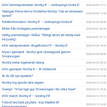
Inför hemmapremiären: Norrby IF – Jönköpings Södra IF
2024-04-05 19:15
Talangen Prince Amos förstärker Norrby: "Har en intressant
2024-04-04 12:58
speed"
Publikinformation: Norrby IF – Jönköpings Södra IF
2024-04-04 08:00
Bilder från lördagens premiärseger
2024-04-01 06:34
Härlig premiärseger i Skåne: "Riktigt skönt att inleda med
2024-04-01 01:15
tre poäng"
Inför seriepremiären: Ängelholms FF – Norrby IF
2024-03-30 18:40
Kryss i genrepet - Norrby gick obesegrade genom
2024-03-24 08:00
försäsongen
Norrby testar nigeriansk talang
2024-03-23 09:32
Inför genrepet: Norrby IF – IK Oddevold
2024-03-22 18:34
Är du vår nya speaker?
2024-03-19 14:00
Norrby tog sjunde raka segern
2024-03-16 16:54
Översjö: "Vi har lagt upp försäsongen i lite olika faser"
2024-03-15 18:46
Inför match: Norrby IF – Qviding FIF
2024-03-15 18:19
Fotboll ses bäst på plats - köp biljetter till
2024-03-13 16:00
hemmapremiären!