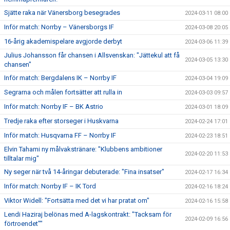
Sjätte raka när Vänersborg besegrades
2024-03-11 08:00
Inför match: Norrby – Vänersborgs IF
2024-03-08 20:05
16-årig akademispelare avgjorde derbyt
2024-03-06 11:39
Julius Johansson får chansen i Allsvenskan: "Jättekul att få
2024-03-05 13:30
chansen"
Inför match: Bergdalens IK – Norrby IF
2024-03-04 19:09
Segrarna och målen fortsätter att rulla in
2024-03-03 09:57
Inför match: Norrby IF – BK Astrio
2024-03-01 18:09
Tredje raka efter storseger i Huskvarna
2024-02-24 17:01
Inför match: Husqvarna FF – Norrby IF
2024-02-23 18:51
Elvin Tahami ny målvakstränare: "Klubbens ambitioner
2024-02-20 11:53
tilltalar mig"
Ny seger när två 14-åringar debuterade: "Fina insatser"
2024-02-17 16:34
Inför match: Norrby IF – IK Tord
2024-02-16 18:24
Viktor Widell: "Fortsätta med det vi har pratat om"
2024-02-16 15:58
Lendi Haziraj belönas med A-lagskontrakt: "Tacksam för
2024-02-09 16:56
förtroendet""