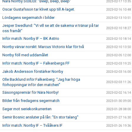
Nära Norrby S03E03: "Beep, Beep, Beep"
2023-02-17 13:35
Oscar Gustafsson tar klivet upp till A-laget.
2023-02-16 10:48
Lördagens segermatch i bilder
2023-02-13 10:51
Jesper Swedlund: ”Vi vill se att de sakerna vi tränar på tar
2023-02-10 18:27
oss framåt”
Inför match: Norrby IF – BK Astrio
2023-02-10 18:14
Norrby värvar norskt: Marcus Victorio klar för två
2023-02-10 13:50
Norrby föll med uddamålet
2023-02-05 12:00
Inför match: Norrby IF – Falkenbergs FF
2023-02-03 19:25
Jakob Andersson förstärker Norrby
2023-02-03 16:00
Olle Backlund inför Falkenberg: "Jag har höga
2023-02-03 11:26
förhoppningar inför den matchen"
Säsongspremiär för Nära Norrby!
2023-02-02 16:14
Bilder från fredagens segermatch
2023-01-30 09:00
Seger mot seriekonkurrenten
2023-01-28 08:00
Semir Bosnic ansluter på lån: "En stor talang"
2023-01-27 16:30
Inför match: Norrby IF – Tvååkers IF
2023-01-26 19:36