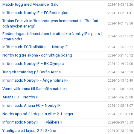
Match-Tugg med Alexander Salo
2024-11-03 13:26
Inför match: Norrby IF – FC Rosengård
2024-11-02 11:41
Tobias Edenvik inför söndagens hemmamatch: "Bra fart
2024-11-01 18:50
och mycket energi"
Förändringar i tränarstaben för att säkra Norrby IF:s plats i
2024-10-27 16:32
Ettan Södra
Inför match: FC Trollhättan – Norrby IF
2024-10-25 19:17
Norrby tog tre sköna - och viktiga poäng
2024-10-21 13:12
Inför match: Norrby IF – BK Olympic
2024-10-19 17:00
Tung eftermiddag på Borås Arena
2024-10-14 10:13
Inför match: Norrby IF - Ängelholms FF
2024-10-13 10:49
Varmt välkomna till Samhällsmatchen
2024-10-08 13:34
Ariana FC – Norrby IF
2024-10-06 20:00
Inför match: Ariana FC – Norrby IF
2024-10-05 18:07
Norrby upp på fjärdeplats efter 2-1-seger
2024-10-01 09:00
Inför match: Norrby IF – Tvååkers IF
2024-09-29 18:53
Ytterligare ett kryss: 2-2 i Skåne
2024-09-23 12:20