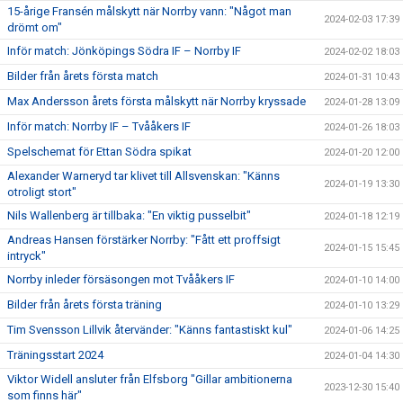
15-årige Fransén målskytt när Norrby vann: "Något man
2024-02-03 17:39
drömt om"
Inför match: Jönköpings Södra IF – Norrby IF
2024-02-02 18:03
Bilder från årets första match
2024-01-31 10:43
Max Andersson årets första målskytt när Norrby kryssade
2024-01-28 13:09
Inför match: Norrby IF – Tvååkers IF
2024-01-26 18:03
Spelschemat för Ettan Södra spikat
2024-01-20 12:00
Alexander Warneryd tar klivet till Allsvenskan: "Känns
2024-01-19 13:30
otroligt stort"
Nils Wallenberg är tillbaka: "En viktig pusselbit"
2024-01-18 12:19
Andreas Hansen förstärker Norrby: "Fått ett proffsigt
2024-01-15 15:45
intryck"
Norrby inleder försäsongen mot Tvååkers IF
2024-01-10 14:00
Bilder från årets första träning
2024-01-10 13:29
Tim Svensson Lillvik återvänder: "Känns fantastiskt kul"
2024-01-06 14:25
Träningsstart 2024
2024-01-04 14:30
Viktor Widell ansluter från Elfsborg "Gillar ambitionerna
2023-12-30 15:40
som finns här"