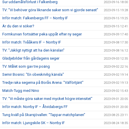
Sur uddamålsförlust i Falkenberg
2023-09-16 18:00
TV: ”Vi behöver göra liknande saker som vi gjorde senast”
2023-09-15 19:28
Inför match: Falkenbergs FF – Norrby IF
2023-09-15 19:25
Är du den vi söker?
2023-09-15 12:41
Formkurvan fortsätter peka uppåt efter ny seger
2023-09-09 17:40
Inför match: Tvååkers IF – Norrby IF
2023-09-08 17:30
TV: "Jäkligt nyttigt att ha den känslan"
2023-09-08 16:12
Glädjebilder från gårdagens seger
2023-09-03 12:35
TV: Målet som gav tre poäng
2023-09-02 22:16
Semir Bosnic: "En obeskrivlig känsla"
2023-09-02 19:14
Tredje raka segerna på Borås Arena: "Välförtjänt"
2023-09-02 19:13
Match-Tugg med Nino
2023-09-02 15:43
TV: "Vi måste göra saker med mycket högre intensitet"
2023-09-01 20:05
Inför match: Norrby IF – Åtvidabergs FF
2023-09-01 20:00
Tung kväll på Skarsjövallen: "Tappar matchplanen"
2023-08-25 23:11
Inför match: Ljungskile SK – Norrby IF
2023-08-24 18:35