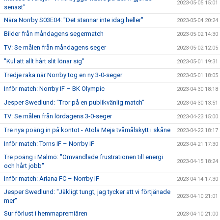
2023-05-05 15:01
senast"
Nära Norrby S03E04: "Det stannar inte idag heller"
2023-05-04 20:24
Bilder från måndagens segermatch
2023-05-02 14:30
TV: Se målen från måndagens seger
2023-05-02 12:05
"Kul att allt hårt slit lönar sig"
2023-05-01 19:31
Tredje raka när Norrby tog en ny 3-0-seger
2023-05-01 18:05
Inför match: Norrby IF – BK Olympic
2023-04-30 18:18
Jesper Swedlund: "Tror på en publikvänlig match"
2023-04-30 13:51
TV: Se målen från lördagens 3-0-seger
2023-04-23 15:00
Tre nya poäng in på kontot - Atola Meja tvåmålskytt i skåne
2023-04-22 18:17
Inför match: Torns IF – Norrby IF
2023-04-21 17:30
Tre poäng i Malmö: "Omvandlade frustrationen till energi
2023-04-15 18:24
och hårt jobb"
Inför match: Ariana FC – Norrby IF
2023-04-14 17:30
Jesper Swedlund: "Jäkligt tungt, jag tycker att vi förtjänade
2023-04-10 21:01
mer"
Sur förlust i hemmapremiären
2023-04-10 21:00