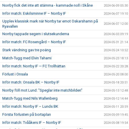
Norrby fick det inte att stämma - kammade noll i Skåne
2024-06-09 05:30
Inför match: Eskilsminne IF – Norrby IF
2024-06-07 19:10
Upplev klassisk mark när Norrby tar emot Oskarshamn på
2024-06-07 12:00
Ryavallen
Norrby tappade segern i slutsekunderna
2024-06-03 09:19
Inför match: FC Rosengård – Norrby IF
2024-05-31 21:14
Stark vändning gav tre poäng
2024-05-24 10:52
Match-Tugg med Elvin Tahami
2024-05-23 18:13
Inför match: Norrby IF — FC Trollhättan
2024-05-22 20:28
Förlust i Onsala
2024-05-20 08:00
Inför match: Onsala BK – Norrby IF
2024-05-18 20:51
Norrby föll mot Lund: "Speglar inte matchbilden"
2024-05-13 12:48
Match-Tugg med Nils Wallenberg
2024-05-12 14:44
Inför match: Norrby IF – Lunds BK
2024-05-11 20:59
Första förlusten på bortaplan
2024-05-09 19:45
Inför match: Tvååkers IF – Norrby IF
2024-05-08 19:54