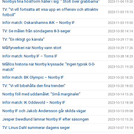
Norrbys fina höstform håller i sig: " Stolt över grabbarna"
2023-11-04 19:20
TV: ”Vi vill fortsätta att visa upp en offensiv och attraktiv
2023-11-03 19:15
fotboll”
Inför match: Oskarshamns AIK – Norrby IF
2023-11-03 19:00
TV: Se målen från söndagens 8-3-seger
2023-10-30 14:14
TV: "En riktigt go känsla"
2023-10-29 17:56
Målfyrverkeri när Norrby vann stort
2023-10-29 17:26
Inför match: Norrby IF – Torns IF
2023-10-28 18:23
Mållös historia när Norrby kryssade: "Ingen typisk 0-0-
2023-10-21 19:20
match"
Inför match: BK Olympic – Norrby IF
2023-10-20 18:25
TV: "Vi vill bibehålla den fina trenden"
2023-10-20 18:02
Norrby föll med uddamålet: "Små marginaler"
2023-10-14 15:26
Inför match: IK Oddevold – Norrby IF
2023-10-13 18:58
Norrby IF och Jakob Andersson går skilda vägar
2023-10-13 09:08
Jesper Swedlund lämnar Norrby IF efter säsongen
2023-10-10 15:26
TV: Linus Dahl summerar dagens seger
2023-10-07 19:14