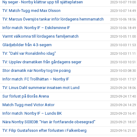
Ny seger - Norrby klättrar upp till sjätteplatsen
2023-10-07 19:00
TV: Match-Tugg med Max Olsson
2023-10-07 14:49
TV: Marcus Översjös tankar inför lördagens hemmamatch
2023-10-06 18:56
Inför match: Norrby IF – Eskilsminne IF
2023-10-06 18:49
Varmt välkomna till lördagens familjematch
2023-10-05 11:00
Glädjebilder från 4-3-segern
2023-10-03 11:53
TV: "Dahl var Ronaldinho idag"
2023-10-03 11:11
TV: Upplev dramatiken från gårdagens seger
2023-10-03 10:51
Stor dramatik när Norrby tog tre poäng
2023-10-03 08:30
Inför match: FC Trollhättan – Norrby IF
2023-10-01 17:57
TV: Linus Dahl summerar insatsen mot Lund
2023-09-24 18:06
Sur förlust på Borås Arena
2023-09-24 17:40
Match-Tugg med Victor Astor
2023-09-24 14:29
Inför match: Norrby IF – Lunds BK
2023-09-23 16:41
Nära Norrby S03E08: "Han är fortfarande obesegrad"
2023-09-21 18:07
TV: Filip Gustafsson efter förlusten i Falkenberg
2023-09-16 21:01