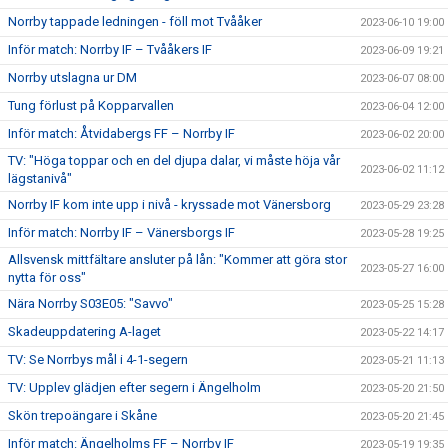
Norrby tappade ledningen - föll mot Tvååker
2023-06-10 19:00
Inför match: Norrby IF – Tvååkers IF
2023-06-09 19:21
Norrby utslagna ur DM
2023-06-07 08:00
Tung förlust på Kopparvallen
2023-06-04 12:00
Inför match: Åtvidabergs FF – Norrby IF
2023-06-02 20:00
TV: "Höga toppar och en del djupa dalar, vi måste höja vår
2023-06-02 11:12
lägstanivå"
Norrby IF kom inte upp i nivå - kryssade mot Vänersborg
2023-05-29 23:28
Inför match: Norrby IF – Vänersborgs IF
2023-05-28 19:25
Allsvensk mittfältare ansluter på lån: "Kommer att göra stor
2023-05-27 16:00
nytta för oss"
Nära Norrby S03E05: "Savvo"
2023-05-25 15:28
Skadeuppdatering A-laget
2023-05-22 14:17
TV: Se Norrbys mål i 4-1-segern
2023-05-21 11:13
TV: Upplev glädjen efter segern i Ängelholm
2023-05-20 21:50
Skön trepoängare i Skåne
2023-05-20 21:45
Inför match: Ängelholms FF – Norrby IF
2023-05-19 19:35