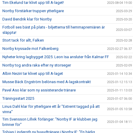
Tim Ekelund tar klivit upp till A-laget!
2025-08-04 19:00
Norrby förstärker truppen ytterligare
2025-03-29
David Bendrik klar för Norrby
2025-03-20
Fotboll ses bäst på plats - biljetterna till hemmapremiären är
2025-03-07
släppta!
Stort tack för allt, Falken
2025-02-28
Norrby kryssade mot Falkenberg
2025-02-27 06:37
Nyheter kring lagbygget 2025: Leon Isa ansluter från Kalmar FF
2025-02-22
Norrby tog andra raka efter ny storseger
2025-02-09
Albin Neziri tar klivet upp till A-laget
2025-01-14 10:34
Musse Bäck Engström belönas med A-lagskontrakt
2025-01-12 15:13
Pavel Aso klar som ny assisterande tränare
2025-01-11 13:03
Träningsstart 2025
2025-01-07 06:00
Linus Dahl klar för ytterligare ett år "Extremt taggad på att
2025-01-05 10:58
vinna"
Tim Svensson Lillvik förlänger: "Norrby IF är klubben jag
2025-01-04 18:11
brinner för"
Tobias Linderoth ny huvudtränare i Norrby IF: "En härlig