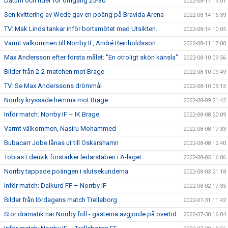
Datum och tider för omgång 25-30
2022-08-17 13:01
Sen kvittering av Wede gav en poäng på Bravida Arena
2022-08-14 16:39
TV: Mak Linds tankar inför bortamötet med Utsikten.
2022-08-14 10:05
Varmt välkommen till Norrby IF, André Reinholdsson
2022-08-11 17:00
Max Andersson efter första målet: "En otroligt skön känsla"
2022-08-10 09:56
Bilder från 2-2-matchen mot Brage
2022-08-10 09:49
TV: Se Max Anderssons drömmål
2022-08-10 09:15
Norrby kryssade hemma mot Brage
2022-08-09 21:42
Inför match: Norrby IF – IK Brage
2022-08-08 20:09
Varmt välkommen, Nasiru Mohammed
2022-08-08 17:33
Bubacarr Jobe lånas ut till Oskarshamn
2022-08-08 12:40
Tobias Edenvik förstärker ledarstaben i A-laget
2022-08-05 16:06
Norrby tappade poängen i slutsekunderna
2022-08-03 21:18
Inför match: Dalkurd FF – Norrby IF
2022-08-02 17:35
Bilder från lördagens match Trelleborg
2022-07-31 11:42
Stor dramatik när Norrby föll - gästerna avgjorde på övertid
2022-07-30 16:04