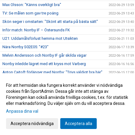
Max Olsson: "Känns overkligt bra"
2022-06-29 13:59
TV: Se målen som gav tre poäng
2022-06-29 13:43
Skön seger i omstarten: "Skönt att starta på bästa sätt"
2022-06-29 13:40
Inför match: Norrby IF – Östersunds FK
2022-06-27 19:32
U21: Uddamålsförlust hemma mot Utsikten
2022-06-21 11:03
Nära Norrby S02E05: "#23"
2022-06-17 13:39
Melvin Andersson och Norrby IF går skilda vägar
2022-06-16 17:59
Norrby inledde lägret med ett kryss mot Varberg
2022-06-16 16:56
Anton Cajtoft förlänger med Norrby: "Trivs väldigt bra här"
2022-06-15 17:00
Bilder från träningsveckan
2022-06-10 09:20
För att hemsidan ska fungera korrekt använder vi nödvändiga
Inga poäng när Norrby avslutade vårsäsongen
2022-05-28 15:13
cookies från SportAdmin. Dessa går inte att stänga av.
Föreningen kan också använda frivilliga cookies, t.ex. för statistik
TV: Max Olsson om att äntligen vara tillbaka i truppen
2022-05-27 17:44
eller marknadsföring. Du väljer själv om du vill acceptera dessa.
Inför match: IK Brage – Norrby IF
2022-05-27 17:23
Anpassa dina val
Norrby IF och Abbas Mohamad går skilda vägar
2022-05-25 13:51
U21: Tung kväll på Borås Arena
Acceptera nödvändiga
Acceptera alla
2022-05-25 09:48
Bilder från Norrby - Utsikten
2022-05-24 09:50