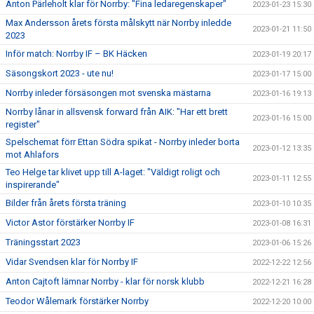
Anton Pärleholt klar för Norrby: "Fina ledaregenskaper"
2023-01-23 15:30
Max Andersson årets första målskytt när Norrby inledde
2023-01-21 11:50
2023
Inför match: Norrby IF – BK Häcken
2023-01-19 20:17
Säsongskort 2023 - ute nu!
2023-01-17 15:00
Norrby inleder försäsongen mot svenska mästarna
2023-01-16 19:13
Norrby lånar in allsvensk forward från AIK: "Har ett brett
2023-01-16 15:00
register"
Spelschemat förr Ettan Södra spikat - Norrby inleder borta
2023-01-12 13:35
mot Ahlafors
Teo Helge tar klivet upp till A-laget: "Väldigt roligt och
2023-01-11 12:55
inspirerande"
Bilder från årets första träning
2023-01-10 10:35
Victor Astor förstärker Norrby IF
2023-01-08 16:31
Träningsstart 2023
2023-01-06 15:26
Vidar Svendsen klar för Norrby IF
2022-12-22 12:56
Anton Cajtoft lämnar Norrby - klar för norsk klubb
2022-12-21 16:28
Teodor Wålemark förstärker Norrby
2022-12-20 10:00