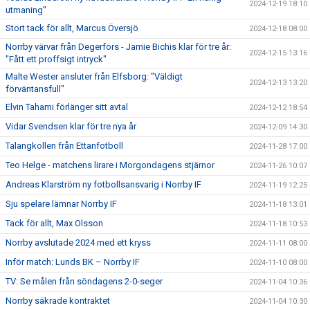
2024-12-19 18:10
utmaning"
Stort tack för allt, Marcus Översjö
2024-12-18 08:00
Norrby värvar från Degerfors - Jamie Bichis klar för tre år:
2024-12-15 13:16
"Fått ett proffsigt intryck"
Malte Wester ansluter från Elfsborg: "Väldigt
2024-12-13 13:20
förväntansfull"
Elvin Tahami förlänger sitt avtal
2024-12-12 18:54
Vidar Svendsen klar för tre nya år
2024-12-09 14:30
Talangkollen från Ettanfotboll
2024-11-28 17:00
Teo Helge - matchens lirare i Morgondagens stjärnor
2024-11-26 10:07
Andreas Klarström ny fotbollsansvarig i Norrby IF
2024-11-19 12:25
Sju spelare lämnar Norrby IF
2024-11-18 13:01
Tack för allt, Max Olsson
2024-11-18 10:53
Norrby avslutade 2024 med ett kryss
2024-11-11 08:00
Inför match: Lunds BK – Norrby IF
2024-11-10 08:00
TV: Se målen från söndagens 2-0-seger
2024-11-04 10:36
Norrby säkrade kontraktet
2024-11-04 10:30