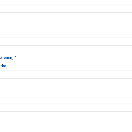
t energi"
ödra