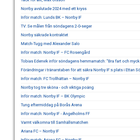
Norrby avslutade 2024 med ett kryss
Inför match: Lunds BK – Norrby IF
TV: Se målen från söndagens 2-0-seger
Norrby säkrade kontraktet
Match-Tugg med Alexander Salo
Inför match: Norrby IF – FC Rosengård
Tobias Edenvik inför söndagens hemmamatch: "Bra fart och mycke
Förändringar i tränarstaben för att säkra Norrby IF:s plats i Ettan S
Inför match: FC Trollhättan – Norrby IF
Norrby tog tre sköna - och viktiga poäng
Inför match: Norrby IF – BK Olympic
Tung eftermiddag på Borås Arena
Inför match: Norrby IF - Ängelholms FF
Varmt välkomna till Samhällsmatchen
Ariana FC – Norrby IF
Inför match: Ariana FC – Norrby IF