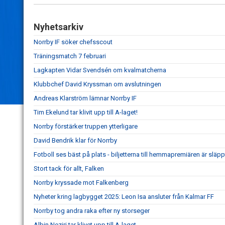
Nyhetsarkiv
Norrby IF söker chefsscout
Träningsmatch 7 februari
Lagkapten Vidar Svendsén om kvalmatcherna
Klubbchef David Kryssman om avslutningen
Andreas Klarström lämnar Norrby IF
Tim Ekelund tar klivit upp till A-laget!
Norrby förstärker truppen ytterligare
David Bendrik klar för Norrby
Fotboll ses bäst på plats - biljetterna till hemmapremiären är släpp
Stort tack för allt, Falken
Norrby kryssade mot Falkenberg
Nyheter kring lagbygget 2025: Leon Isa ansluter från Kalmar FF
Norrby tog andra raka efter ny storseger
Albin Neziri tar klivet upp till A-laget