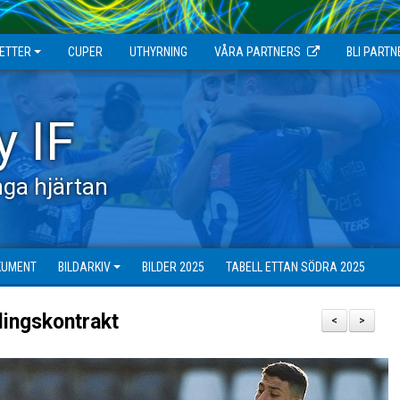
JETTER
CUPER
UTHYRNING
VÅRA PARTNERS
BLI PARTN
y IF
ga hjärtan
KUMENT
BILDARKIV
BILDER 2025
TABELL ETTAN SÖDRA 2025
lingskontrakt
<
>