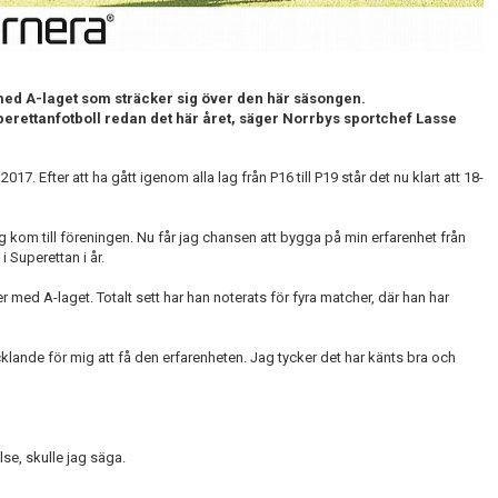
t med A-laget som sträcker sig över den här säsongen.
perettanfotboll redan det här året, säger Norrbys sportchef Lasse
 Efter att ha gått igenom alla lag från P16 till P19 står det nu klart att 18-
g kom till föreningen. Nu får jag chansen att bygga på min erfarenhet från
i Superettan i år.
ed A-laget. Totalt sett har han noterats för fyra matcher, där han har
ecklande för mig att få den erfarenheten. Jag tycker det har känts bra och
lse, skulle jag säga.