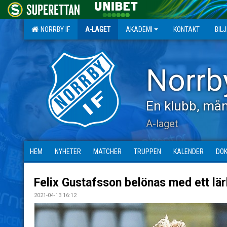
NORRBY IF
A-LAGET
AKADEMI
KONTAKT
BIL
Norrb
En klubb, mån
A-laget
HEM
NYHETER
MATCHER
TRUPPEN
KALENDER
DO
Felix Gustafsson belönas med ett lär
2021-04-13 16:12