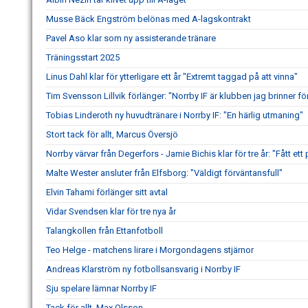
Musse Bäck Engström belönas med A-lagskontrakt
Pavel Aso klar som ny assisterande tränare
Träningsstart 2025
Linus Dahl klar för ytterligare ett år "Extremt taggad på att vinna"
Tim Svensson Lillvik förlänger: "Norrby IF är klubben jag brinner fö
Tobias Linderoth ny huvudtränare i Norrby IF: "En härlig utmaning"
Stort tack för allt, Marcus Översjö
Norrby värvar från Degerfors - Jamie Bichis klar för tre år: "Fått ett 
Malte Wester ansluter från Elfsborg: "Väldigt förväntansfull"
Elvin Tahami förlänger sitt avtal
Vidar Svendsen klar för tre nya år
Talangkollen från Ettanfotboll
Teo Helge - matchens lirare i Morgondagens stjärnor
Andreas Klarström ny fotbollsansvarig i Norrby IF
Sju spelare lämnar Norrby IF
Tack för allt, Max Olsson