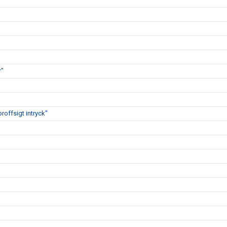
r"
proffsigt intryck"