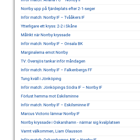
Norrby upp på fjärdeplats efter 2-1-seger
Inför match: Norrby IF – Tvååkers IF
Ytterligare ett kryss: 2-2 i Skåne
Målrikt när Norrby kryssade
Inför match: Norrby IF – Onsala BK
Marginalerna emot Norrby
TV: Översjös tankar inför måndagen
Inför match: Norrby IF – Falkenbergs FF
Tung kväll i Jönköping
Inför match: Jönköpings Södra IF – Norrby IF
Förlust hemma mot Eskilsminne
Inför match: Norrby IF – Eskilsminne IF
Marcus Victorio lämnar Norrby IF
Norrby kryssade i Oskarshamn - närmar sig kvalplatsen
Varmt välkommen, Liam Olausson
Inför match: Oskarshamns AIK – Norrby IF