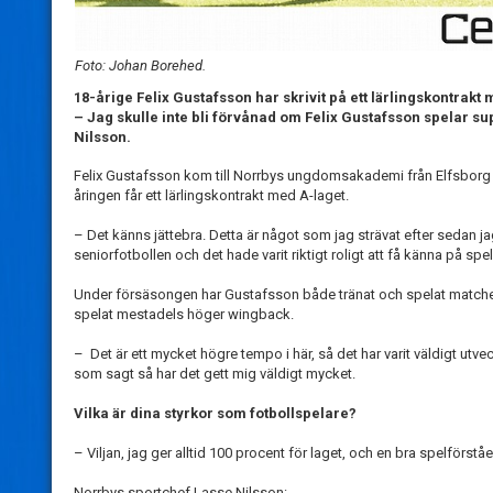
Foto: Johan Borehed.
18-årige Felix Gustafsson har skrivit på ett lärlingskontrak
– Jag skulle inte bli förvånad om Felix Gustafsson spelar su
Nilsson.
Felix Gustafsson kom till Norrbys ungdomsakademi från Elfsborg 2017.
åringen får ett lärlingskontrakt med A-laget.
– Det känns jättebra. Detta är något som jag strävat efter sedan ja
seniorfotbollen och det hade varit riktigt roligt att få känna på spel 
Under försäsongen har Gustafsson både tränat och spelat matcher m
spelat mestadels höger wingback.
– Det är ett mycket högre tempo i här, så det har varit väldigt utv
som sagt så har det gett mig väldigt mycket.
Vilka är dina styrkor som fotbollspelare?
– Viljan, jag ger alltid 100 procent för laget, och en bra spelförståe
Norrbys sportchef Lasse Nilsson: