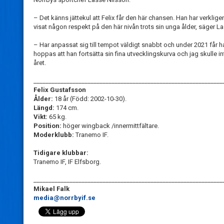
– Det känns jättekul att Felix får den här chansen. Han har verkligen
visat någon respekt på den här nivån trots sin unga ålder, säger La
– Har anpassat sig till tempot väldigt snabbt och under 2021 får h
hoppas att han fortsätta sin fina utvecklingskurva och jag skulle i
året.
_______________________________________________________________
Felix Gustafsson
Ålder:
18 år (Född: 2002-10-30).
Längd:
174 cm.
Vikt:
65 kg.
Position:
höger wingback /innermittfältare.
Moderklubb:
Tranemo IF.
Tidigare klubbar:
Tranemo IF, IF Elfsborg.
_______________________________________________________________
Mikael Falk
media@norrbyif.se