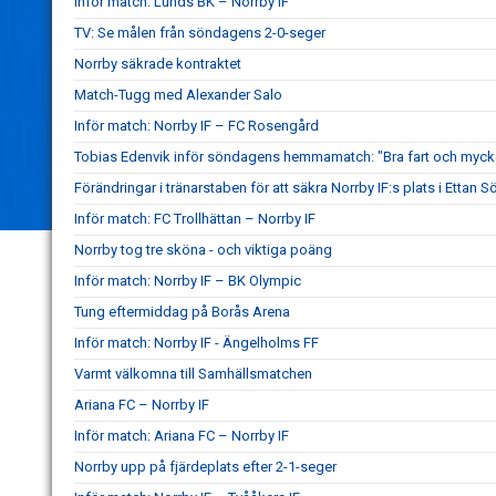
Inför match: Lunds BK – Norrby IF
TV: Se målen från söndagens 2-0-seger
Norrby säkrade kontraktet
Match-Tugg med Alexander Salo
Inför match: Norrby IF – FC Rosengård
Tobias Edenvik inför söndagens hemmamatch: "Bra fart och mycke
Förändringar i tränarstaben för att säkra Norrby IF:s plats i Ettan S
Inför match: FC Trollhättan – Norrby IF
Norrby tog tre sköna - och viktiga poäng
Inför match: Norrby IF – BK Olympic
Tung eftermiddag på Borås Arena
Inför match: Norrby IF - Ängelholms FF
Varmt välkomna till Samhällsmatchen
Ariana FC – Norrby IF
Inför match: Ariana FC – Norrby IF
Norrby upp på fjärdeplats efter 2-1-seger