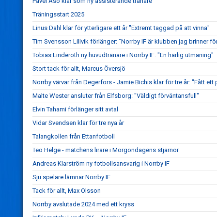
Pavel Aso klar som ny assisterande tränare
Träningsstart 2025
Linus Dahl klar för ytterligare ett år "Extremt taggad på att vinna"
Tim Svensson Lillvik förlänger: "Norrby IF är klubben jag brinner fö
Tobias Linderoth ny huvudtränare i Norrby IF: "En härlig utmaning"
Stort tack för allt, Marcus Översjö
Norrby värvar från Degerfors - Jamie Bichis klar för tre år: "Fått ett 
Malte Wester ansluter från Elfsborg: "Väldigt förväntansfull"
Elvin Tahami förlänger sitt avtal
Vidar Svendsen klar för tre nya år
Talangkollen från Ettanfotboll
Teo Helge - matchens lirare i Morgondagens stjärnor
Andreas Klarström ny fotbollsansvarig i Norrby IF
Sju spelare lämnar Norrby IF
Tack för allt, Max Olsson
Norrby avslutade 2024 med ett kryss