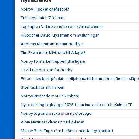
Norrby IF söker chefsscout
Träningsmatch 7 februari
Lagkapten Vidar Svendsén om kvalmatcherna
Klubbchef David Kryssman om avslutningen
Andreas Klarström lämnar Norrby IF
Tim Ekelund tar klivit upp till A-laget!
Norrby förstärker truppen ytterligare
David Bendrik klar för Norrby
Fotboll ses bäst på plats - biljetterna till hemmapremiären är släpp
Stort tack för allt, Falken
Norrby kryssade mot Falkenberg
Nyheter kring lagbygget 2025: Leon Isa ansluter från Kalmar FF
Norrby tog andra raka efter ny storseger
Albin Neziri tar klivet upp till A-laget
Musse Bäck Engström belönas med A-lagskontrakt