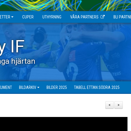
JETTER
CUPER
UTHYRNING
VÅRA PARTNERS
BLI PARTN
y IF
ga hjärtan
KUMENT
BILDARKIV
BILDER 2025
TABELL ETTAN SÖDRA 2025
<
>