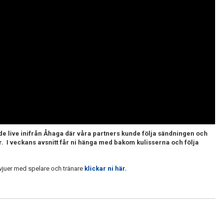
ände live inifrån Åhaga där våra partners kunde följa sändningen och
r. I veckans avsnitt får ni hänga med bakom kulisserna och följa
ervjuer med spelare och tränare
klickar ni här.