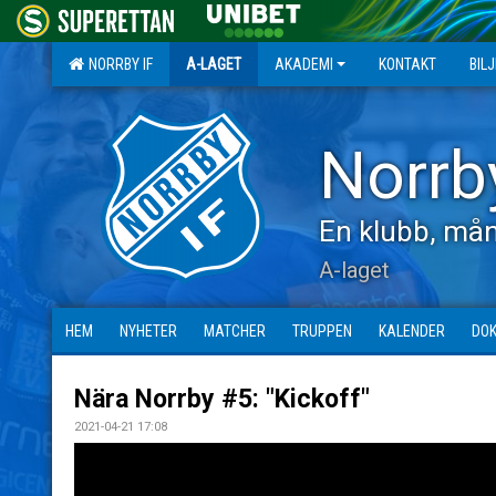
NORRBY IF
A-LAGET
AKADEMI
KONTAKT
BIL
Norrb
En klubb, mån
A-laget
HEM
NYHETER
MATCHER
TRUPPEN
KALENDER
DO
Nära Norrby #5: "Kickoff"
2021-04-21 17:08