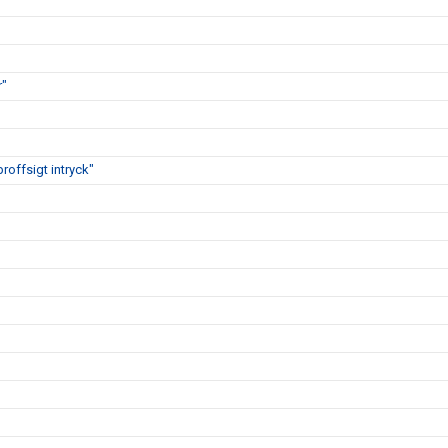
r"
proffsigt intryck"