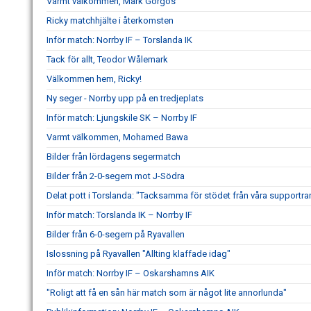
Varmt välkommen, Mark Gorgos
Ricky matchhjälte i återkomsten
Inför match: Norrby IF – Torslanda IK
Tack för allt, Teodor Wålemark
Välkommen hem, Ricky!
Ny seger - Norrby upp på en tredjeplats
Inför match: Ljungskile SK – Norrby IF
Varmt välkommen, Mohamed Bawa
Bilder från lördagens segermatch
Bilder från 2-0-segern mot J-Södra
Delat pott i Torslanda: "Tacksamma för stödet från våra supportra
Inför match: Torslanda IK – Norrby IF
Bilder från 6-0-segern på Ryavallen
Islossning på Ryavallen "Allting klaffade idag"
Inför match: Norrby IF – Oskarshamns AIK
"Roligt att få en sån här match som är något lite annorlunda"