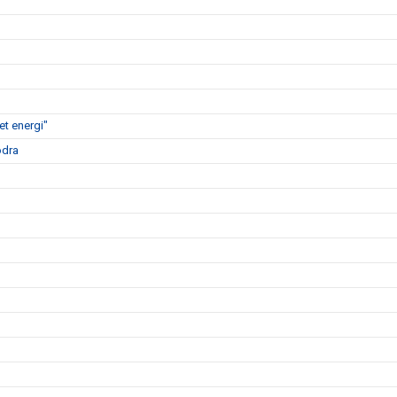
t energi"
ödra