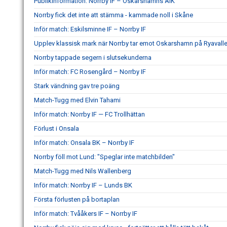
Publikinformation: Norrby IF – Oskarshamns AIK
Norrby fick det inte att stämma - kammade noll i Skåne
Inför match: Eskilsminne IF – Norrby IF
Upplev klassisk mark när Norrby tar emot Oskarshamn på Ryavall
Norrby tappade segern i slutsekunderna
Inför match: FC Rosengård – Norrby IF
Stark vändning gav tre poäng
Match-Tugg med Elvin Tahami
Inför match: Norrby IF — FC Trollhättan
Förlust i Onsala
Inför match: Onsala BK – Norrby IF
Norrby föll mot Lund: "Speglar inte matchbilden"
Match-Tugg med Nils Wallenberg
Inför match: Norrby IF – Lunds BK
Första förlusten på bortaplan
Inför match: Tvååkers IF – Norrby IF