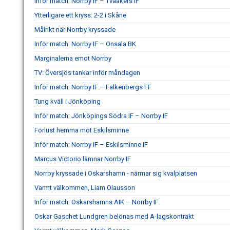
Inför match: Norrby IF – Tvååkers IF
Ytterligare ett kryss: 2-2 i Skåne
Målrikt när Norrby kryssade
Inför match: Norrby IF – Onsala BK
Marginalerna emot Norrby
TV: Översjös tankar inför måndagen
Inför match: Norrby IF – Falkenbergs FF
Tung kväll i Jönköping
Inför match: Jönköpings Södra IF – Norrby IF
Förlust hemma mot Eskilsminne
Inför match: Norrby IF – Eskilsminne IF
Marcus Victorio lämnar Norrby IF
Norrby kryssade i Oskarshamn - närmar sig kvalplatsen
Varmt välkommen, Liam Olausson
Inför match: Oskarshamns AIK – Norrby IF
Oskar Gaschet Lundgren belönas med A-lagskontrakt