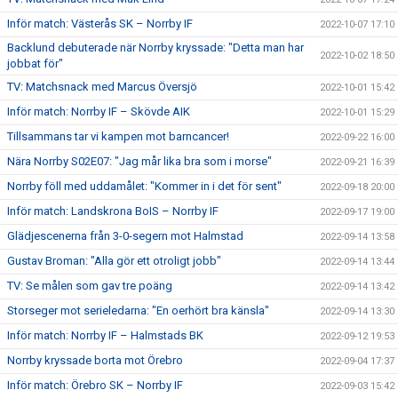
Inför match: Västerås SK – Norrby IF
2022-10-07 17:10
Backlund debuterade när Norrby kryssade: "Detta man har
2022-10-02 18:50
jobbat för"
TV: Matchsnack med Marcus Översjö
2022-10-01 15:42
Inför match: Norrby IF – Skövde AIK
2022-10-01 15:29
Tillsammans tar vi kampen mot barncancer!
2022-09-22 16:00
Nära Norrby S02E07: "Jag mår lika bra som i morse"
2022-09-21 16:39
Norrby föll med uddamålet: "Kommer in i det för sent"
2022-09-18 20:00
Inför match: Landskrona BoIS – Norrby IF
2022-09-17 19:00
Glädjescenerna från 3-0-segern mot Halmstad
2022-09-14 13:58
Gustav Broman: "Alla gör ett otroligt jobb"
2022-09-14 13:44
TV: Se målen som gav tre poäng
2022-09-14 13:42
Storseger mot serieledarna: "En oerhört bra känsla"
2022-09-14 13:30
Inför match: Norrby IF – Halmstads BK
2022-09-12 19:53
Norrby kryssade borta mot Örebro
2022-09-04 17:37
Inför match: Örebro SK – Norrby IF
2022-09-03 15:42