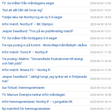
TV: Se målen från måndagens seger
2023-05-02 12:05
"Kul att allt hårt slit lönar sig"
2023-05-01 19:31
Tredje raka när Norrby tog en ny 3-0-seger
2023-05-01 18:05
Inför match: Norrby IF – BK Olympic
2023-04-30 18:18
Jesper Swedlund: "Tror på en publikvänlig match"
2023-04-30 13:51
TV: Se målen från lördagens 3-0-seger
2023-04-23 15:00
Tre nya poäng in på kontot - Atola Meja tvåmålskytt i skåne
2023-04-22 18:17
Inför match: Torns IF – Norrby IF
2023-04-21 17:30
Tre poäng i Malmö: "Omvandlade frustrationen till energi
2023-04-15 18:24
och hårt jobb"
Inför match: Ariana FC – Norrby IF
2023-04-14 17:30
Jesper Swedlund: "Jäkligt tungt, jag tycker att vi förtjänade
2023-04-10 21:01
mer"
Sur förlust i hemmapremiären
2023-04-10 21:00
TV: Marcus Översjös tankar inför måndagen
2023-04-09 18:28
Inför hemmapremiären: Norrby IF – Ljungskile SK
2023-04-09 18:19
Ny matchtid för hemmapremiären
2023-04-05 11:01