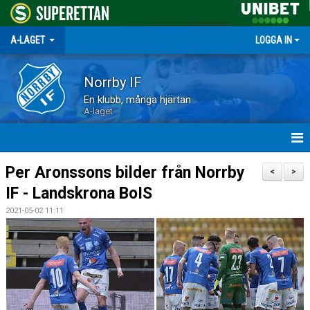
A-LAGET
LOGGA IN
Norrby IF
En klubb, många hjärtan
A-laget
HEM
Per Aronssons bilder från Norrby
<
>
IF - Landskrona BoIS
NYHETER
2021-05-02 11:11
MATCHER
TRUPPEN
KALENDER