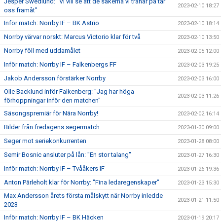
Jesper Swedlund: ”Vi vill se att de sakerna vi tränar på tar
2023-02-10 18:27
oss framåt”
Inför match: Norrby IF – BK Astrio
2023-02-10 18:14
Norrby värvar norskt: Marcus Victorio klar för två
2023-02-10 13:50
Norrby föll med uddamålet
2023-02-05 12:00
Inför match: Norrby IF – Falkenbergs FF
2023-02-03 19:25
Jakob Andersson förstärker Norrby
2023-02-03 16:00
Olle Backlund inför Falkenberg: "Jag har höga
2023-02-03 11:26
förhoppningar inför den matchen"
Säsongspremiär för Nära Norrby!
2023-02-02 16:14
Bilder från fredagens segermatch
2023-01-30 09:00
Seger mot seriekonkurrenten
2023-01-28 08:00
Semir Bosnic ansluter på lån: "En stor talang"
2023-01-27 16:30
Inför match: Norrby IF – Tvååkers IF
2023-01-26 19:36
Anton Pärleholt klar för Norrby: "Fina ledaregenskaper"
2023-01-23 15:30
Max Andersson årets första målskytt när Norrby inledde
2023-01-21 11:50
2023
Inför match: Norrby IF – BK Häcken
2023-01-19 20:17