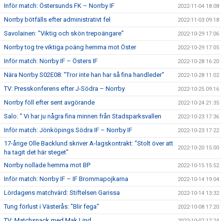
Inför match: Östersunds FK – Norrby IF
2022-11-04 18:08
Norrby bötfälls efter administrativt fel
2022-11-03 09:18
Savolainen: "Viktig och skön trepoängare"
2022-10-29 17:06
Norrby tog tre viktiga poäng hemma mot Öster
2022-10-29 17:05
Inför match: Norrby IF – Östers IF
2022-10-28 16:20
Nära Norrby S02E08: "Tror inte han har så fina handleder"
2022-10-28 11:02
TV: Presskonferens efter J-Södra – Norrby
2022-10-25 09:16
Norrby föll efter sent avgörande
2022-10-24 21:35
Salo: " Vi har ju några fina minnen från Stadsparksvallen
2022-10-23 17:36
Inför match: Jönköpings Södra IF – Norrby IF
2022-10-23 17:22
17-årige Olle Backlund skriver A-lagskontrakt: "Stolt över att
2022-10-20 15:00
ha tagit det här steget"
Norrby nollade hemma mot BP
2022-10-15 15:52
Inför match: Norrby IF – IF Brommapojkarna
2022-10-14 19:04
Lördagens matchvärd: Stiftelsen Garissa
2022-10-14 13:32
Tung förlust i Västerås: "Blir fega"
2022-10-08 17:20
TV: Matchsnack med Mak Lind
2022-10-07 17:24