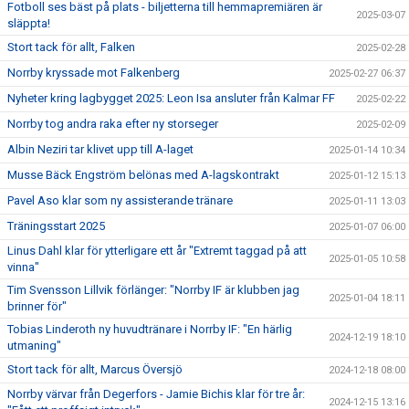
Fotboll ses bäst på plats - biljetterna till hemmapremiären är
2025-03-07
släppta!
Stort tack för allt, Falken
2025-02-28
Norrby kryssade mot Falkenberg
2025-02-27 06:37
Nyheter kring lagbygget 2025: Leon Isa ansluter från Kalmar FF
2025-02-22
Norrby tog andra raka efter ny storseger
2025-02-09
Albin Neziri tar klivet upp till A-laget
2025-01-14 10:34
Musse Bäck Engström belönas med A-lagskontrakt
2025-01-12 15:13
Pavel Aso klar som ny assisterande tränare
2025-01-11 13:03
Träningsstart 2025
2025-01-07 06:00
Linus Dahl klar för ytterligare ett år "Extremt taggad på att
2025-01-05 10:58
vinna"
Tim Svensson Lillvik förlänger: "Norrby IF är klubben jag
2025-01-04 18:11
brinner för"
Tobias Linderoth ny huvudtränare i Norrby IF: "En härlig
2024-12-19 18:10
utmaning"
Stort tack för allt, Marcus Översjö
2024-12-18 08:00
Norrby värvar från Degerfors - Jamie Bichis klar för tre år:
2024-12-15 13:16