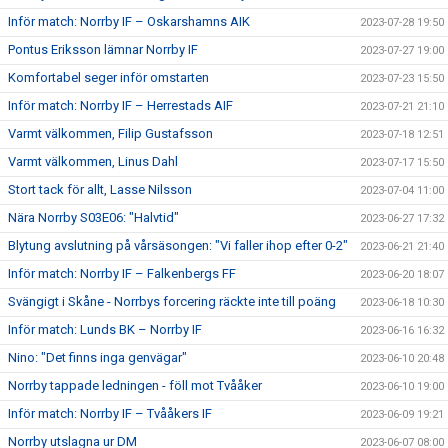
Inför match: Norrby IF – Oskarshamns AIK
2023-07-28 19:50
Pontus Eriksson lämnar Norrby IF
2023-07-27 19:00
Komfortabel seger inför omstarten
2023-07-23 15:50
Inför match: Norrby IF – Herrestads AIF
2023-07-21 21:10
Varmt välkommen, Filip Gustafsson
2023-07-18 12:51
Varmt välkommen, Linus Dahl
2023-07-17 15:50
Stort tack för allt, Lasse Nilsson
2023-07-04 11:00
Nära Norrby S03E06: "Halvtid"
2023-06-27 17:32
Blytung avslutning på vårsäsongen: "Vi faller ihop efter 0-2"
2023-06-21 21:40
Inför match: Norrby IF – Falkenbergs FF
2023-06-20 18:07
Svängigt i Skåne - Norrbys forcering räckte inte till poäng
2023-06-18 10:30
Inför match: Lunds BK – Norrby IF
2023-06-16 16:32
Nino: "Det finns inga genvägar"
2023-06-10 20:48
Norrby tappade ledningen - föll mot Tvååker
2023-06-10 19:00
Inför match: Norrby IF – Tvååkers IF
2023-06-09 19:21
Norrby utslagna ur DM
2023-06-07 08:00