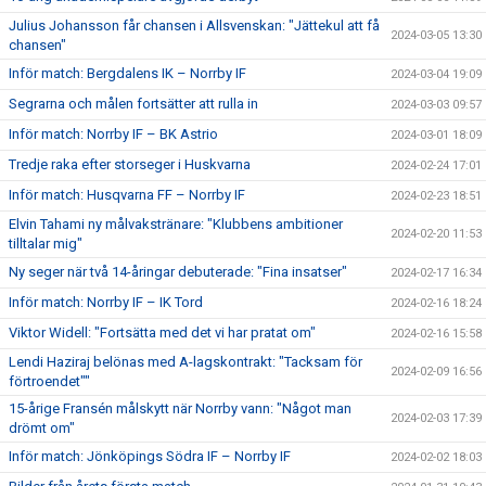
Julius Johansson får chansen i Allsvenskan: "Jättekul att få
2024-03-05 13:30
chansen"
Inför match: Bergdalens IK – Norrby IF
2024-03-04 19:09
Segrarna och målen fortsätter att rulla in
2024-03-03 09:57
Inför match: Norrby IF – BK Astrio
2024-03-01 18:09
Tredje raka efter storseger i Huskvarna
2024-02-24 17:01
Inför match: Husqvarna FF – Norrby IF
2024-02-23 18:51
Elvin Tahami ny målvakstränare: "Klubbens ambitioner
2024-02-20 11:53
tilltalar mig"
Ny seger när två 14-åringar debuterade: "Fina insatser"
2024-02-17 16:34
Inför match: Norrby IF – IK Tord
2024-02-16 18:24
Viktor Widell: "Fortsätta med det vi har pratat om"
2024-02-16 15:58
Lendi Haziraj belönas med A-lagskontrakt: "Tacksam för
2024-02-09 16:56
förtroendet""
15-årige Fransén målskytt när Norrby vann: "Något man
2024-02-03 17:39
drömt om"
Inför match: Jönköpings Södra IF – Norrby IF
2024-02-02 18:03