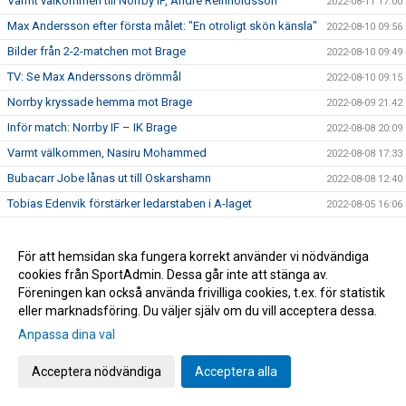
Varmt välkommen till Norrby IF, André Reinholdsson
2022-08-11 17:00
Max Andersson efter första målet: "En otroligt skön känsla"
2022-08-10 09:56
Bilder från 2-2-matchen mot Brage
2022-08-10 09:49
TV: Se Max Anderssons drömmål
2022-08-10 09:15
Norrby kryssade hemma mot Brage
2022-08-09 21:42
Inför match: Norrby IF – IK Brage
2022-08-08 20:09
Varmt välkommen, Nasiru Mohammed
2022-08-08 17:33
Bubacarr Jobe lånas ut till Oskarshamn
2022-08-08 12:40
Tobias Edenvik förstärker ledarstaben i A-laget
2022-08-05 16:06
Norrby tappade poängen i slutsekunderna
2022-08-03 21:18
Inför match: Dalkurd FF – Norrby IF
För att hemsidan ska fungera korrekt använder vi nödvändiga
2022-08-02 17:35
cookies från SportAdmin. Dessa går inte att stänga av.
Bilder från lördagens match Trelleborg
2022-07-31 11:42
Föreningen kan också använda frivilliga cookies, t.ex. för statistik
Stor dramatik när Norrby föll - gästerna avgjorde på övertid
2022-07-30 16:04
eller marknadsföring. Du väljer själv om du vill acceptera dessa.
Inför match: Norrby IF – Trelleborgs FF
2022-07-29 18:56
Anpassa dina val
Tung eftermiddag på Grimsta
2022-07-24 16:00
Acceptera nödvändiga
Acceptera alla
Inför match: IF Brommapojkarna – Norrby IF
2022-07-23 17:45