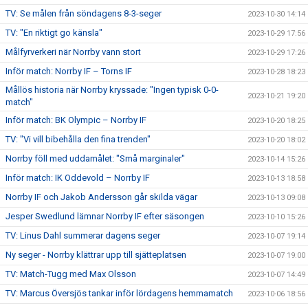
TV: Se målen från söndagens 8-3-seger
2023-10-30 14:14
TV: "En riktigt go känsla"
2023-10-29 17:56
Målfyrverkeri när Norrby vann stort
2023-10-29 17:26
Inför match: Norrby IF – Torns IF
2023-10-28 18:23
Mållös historia när Norrby kryssade: "Ingen typisk 0-0-
2023-10-21 19:20
match"
Inför match: BK Olympic – Norrby IF
2023-10-20 18:25
TV: "Vi vill bibehålla den fina trenden"
2023-10-20 18:02
Norrby föll med uddamålet: "Små marginaler"
2023-10-14 15:26
Inför match: IK Oddevold – Norrby IF
2023-10-13 18:58
Norrby IF och Jakob Andersson går skilda vägar
2023-10-13 09:08
Jesper Swedlund lämnar Norrby IF efter säsongen
2023-10-10 15:26
TV: Linus Dahl summerar dagens seger
2023-10-07 19:14
Ny seger - Norrby klättrar upp till sjätteplatsen
2023-10-07 19:00
TV: Match-Tugg med Max Olsson
2023-10-07 14:49
TV: Marcus Översjös tankar inför lördagens hemmamatch
2023-10-06 18:56