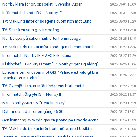
Norrby klara för gruppspelet i Svenska Cupen
2022-09-01 10:09
Inför match: Lunds BK – Norrby IF
2022-08-31 09:30
TV: Mak Lind inför onsdagens cupmatch mot Lund
2022-08-30 15:29
TV: Se målen som gav tre poäng
2022-08-29 12:58
Norrby upp på säker mark efter hemmaseger
2022-08-28 18:15
TV: Mak Linds tankar inför söndagens hemmamatch
2022-08-27 17:36
Inför match: Norrby IF – AFC Eskilstuna
2022-08-27 17:29
Klubbchef David Kryssman: "En Norrbyit ger sig aldrig"
2022-08-25 15:06
Lunkan efter förlusten mot ÖIS: "Vi hade ett väldigt bra
2022-08-24 07:37
snack efter matchen"
TV: Översjös tankar inför tisdagens bortamatch
2022-08-22 20:20
Inför match: Örgryte IS – Norrby IF
2022-08-22 19:37
Nära Norrby S02E06: "Deadline Day"
2022-08-20 16:29
Datum och tider för omgång 25-30
2022-08-17 13:01
Sen kvittering av Wede gav en poäng på Bravida Arena
2022-08-14 16:39
TV: Mak Linds tankar inför bortamötet med Utsikten.
2022-08-14 10:05