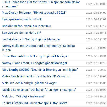
Julius Johansson klar för Norrby: "En spelare som älskar
2022-12-08 13:00
att utmana"
Max Olsson förlänger: ”Riktigt taggad på 2023”
2022-12-02 14:00
Fyra spelare lämnar Norrby IF
2022-12-02 12:07
Speldatum för Svenska Cupen 2023
2022-12-01 17:17
Sex spelare lämnar Norrby IF
2022-11-22 10:48
Ivo Pekalski och Norrby IF går skilda vägar
2022-11-20 11:56
Norrby ställs mot Abdos Saidis Hammarby i Svenska
2022-11-13 18:07
Cupen.
Johan Brannefalk och Norrby IF går skilda vägar
2022-11-11 15:58
Norrby IF och Fredrik Lundgren går skilda vägar
2022-11-11 12:13
Nära Norrby S02E09: "Det här är föreningen i mitt hjärta"
2022-11-10 20:39
Viktor Bergh lämnar Norrby - klar för IFK Värnamo
2022-11-10 19:03
Mak Lind och Norrby IF går skilda vägar
2022-11-08 15:30
Nicklas Savolainen: "Det här är föreningen i mitt hjärta"
2022-11-06 10:27
Mak Lind: "Väldigt känslosamt"
2022-11-06 10:26
Förlust i Östersund - nu väntar spel i Ettan södra
2022-11-05 23:53