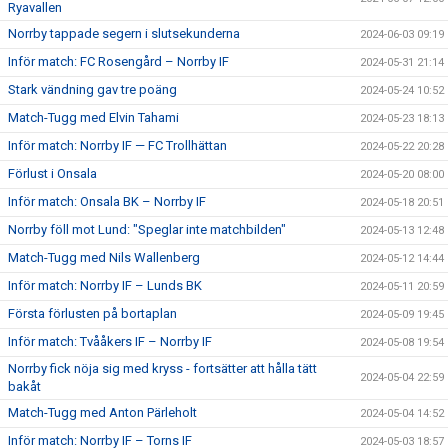
Ryavallen
Norrby tappade segern i slutsekunderna
2024-06-03 09:19
Inför match: FC Rosengård – Norrby IF
2024-05-31 21:14
Stark vändning gav tre poäng
2024-05-24 10:52
Match-Tugg med Elvin Tahami
2024-05-23 18:13
Inför match: Norrby IF — FC Trollhättan
2024-05-22 20:28
Förlust i Onsala
2024-05-20 08:00
Inför match: Onsala BK – Norrby IF
2024-05-18 20:51
Norrby föll mot Lund: "Speglar inte matchbilden"
2024-05-13 12:48
Match-Tugg med Nils Wallenberg
2024-05-12 14:44
Inför match: Norrby IF – Lunds BK
2024-05-11 20:59
Första förlusten på bortaplan
2024-05-09 19:45
Inför match: Tvååkers IF – Norrby IF
2024-05-08 19:54
Norrby fick nöja sig med kryss - fortsätter att hålla tätt
2024-05-04 22:59
bakåt
Match-Tugg med Anton Pärleholt
2024-05-04 14:52
Inför match: Norrby IF – Torns IF
2024-05-03 18:57