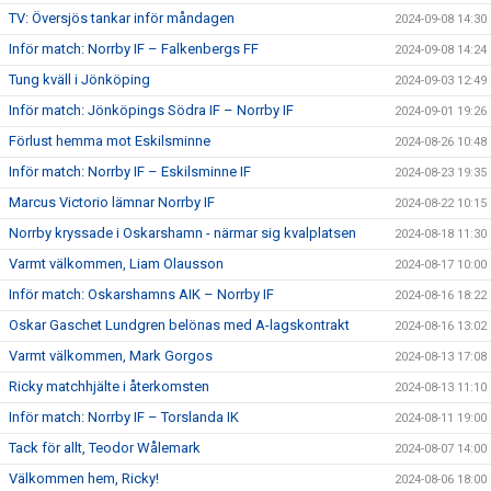
TV: Översjös tankar inför måndagen
2024-09-08 14:30
Inför match: Norrby IF – Falkenbergs FF
2024-09-08 14:24
Tung kväll i Jönköping
2024-09-03 12:49
Inför match: Jönköpings Södra IF – Norrby IF
2024-09-01 19:26
Förlust hemma mot Eskilsminne
2024-08-26 10:48
Inför match: Norrby IF – Eskilsminne IF
2024-08-23 19:35
Marcus Victorio lämnar Norrby IF
2024-08-22 10:15
Norrby kryssade i Oskarshamn - närmar sig kvalplatsen
2024-08-18 11:30
Varmt välkommen, Liam Olausson
2024-08-17 10:00
Inför match: Oskarshamns AIK – Norrby IF
2024-08-16 18:22
Oskar Gaschet Lundgren belönas med A-lagskontrakt
2024-08-16 13:02
Varmt välkommen, Mark Gorgos
2024-08-13 17:08
Ricky matchhjälte i återkomsten
2024-08-13 11:10
Inför match: Norrby IF – Torslanda IK
2024-08-11 19:00
Tack för allt, Teodor Wålemark
2024-08-07 14:00
Välkommen hem, Ricky!
2024-08-06 18:00