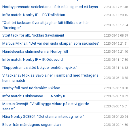
Norrby pressade serieledarna - fick nöja sig med ett kryss
2023-05-17 21:48
Inför match: Norrby IF – FC Trollhättan
2023-05-16 20:15
"Oerhört tacksam över att jag har fått tillhöra den här
2023-05-13 17:54
föreningen"
Stort tack för allt, Nicklas Savolainen!
2023-05-13 08:59
Marcus Mikhail: "Det var den sista skärpan som saknades"
2023-05-12 21:51
Händelserika slutminuter när Norrby föll
2023-05-12 21:40
Inför match: Norrby IF – IK Oddevold
2023-05-11 17:30
"Supportrarnas stöd betyder oerhört mycket"
2023-05-11 16:13
Vi tackar av Nicklas Savolainen i samband med fredagens
2023-05-08 13:55
hemmamatch
Norrby föll med uddamålet i Skåne
2023-05-06 18:38
Inför match: Eskilsminne IF – Norrby IF
2023-05-05 19:32
Marcus Översjö: "Vi vill bygga vidare på det vi gjorde
2023-05-05 15:01
senast"
Nära Norrby S03E04: "Det stannar inte idag heller"
2023-05-04 20:24
Bilder från måndagens segermatch
2023-05-02 14:30