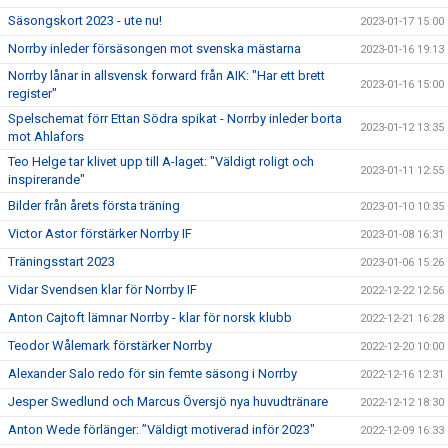
Säsongskort 2023 - ute nu!
2023-01-17 15:00
Norrby inleder försäsongen mot svenska mästarna
2023-01-16 19:13
Norrby lånar in allsvensk forward från AIK: "Har ett brett
2023-01-16 15:00
register"
Spelschemat förr Ettan Södra spikat - Norrby inleder borta
2023-01-12 13:35
mot Ahlafors
Teo Helge tar klivet upp till A-laget: "Väldigt roligt och
2023-01-11 12:55
inspirerande"
Bilder från årets första träning
2023-01-10 10:35
Victor Astor förstärker Norrby IF
2023-01-08 16:31
Träningsstart 2023
2023-01-06 15:26
Vidar Svendsen klar för Norrby IF
2022-12-22 12:56
Anton Cajtoft lämnar Norrby - klar för norsk klubb
2022-12-21 16:28
Teodor Wålemark förstärker Norrby
2022-12-20 10:00
Alexander Salo redo för sin femte säsong i Norrby
2022-12-16 12:31
Jesper Swedlund och Marcus Översjö nya huvudtränare
2022-12-12 18:30
Anton Wede förlänger: ”Väldigt motiverad inför 2023"
2022-12-09 16:33