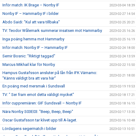
Inför match: IK Brage – Norrby IF
2023-03-04 18:39
Norrby IF – Hammarby IF i bilder
2023-02-27 14:54
Abdo Saidi: "Kul att vara tillbaka"
2023-02-25 20:21
TV: Teodor Wålemark summerar insatsen mot Hammarby
2023-02-25 16:26
Inga poäng hemma mot Hammarby
2023-02-25 16:19
Inför match: Norrby IF – Hammarby IF
2023-02-24 18:00
Semir Bosnic: "Riktigt taggad"
2023-02-24 13:59
Marcus Mikhail klar för Norrby
2023-02-22 15:50
Hampus Gustafsson ansluter på lån från IFK Värnamo:
2023-02-21 18:00
"Känns väldigt bra att vara här"
En poäng med mersmak i Sundsvall
2023-02-19 19:53
TV: " Ser fram emot detta väldigt mycket"
2023-02-18 17:21
Inför cuppremiären: GIF Sundsvall – Norrby IF
2023-02-18 16:15
Nära Norrby S03E03: "Beep, Beep, Beep"
2023-02-17 13:35
Oscar Gustafsson tar klivet upp till A-laget.
2023-02-16 10:48
Lördagens segermatch i bilder
2023-02-13 10:51