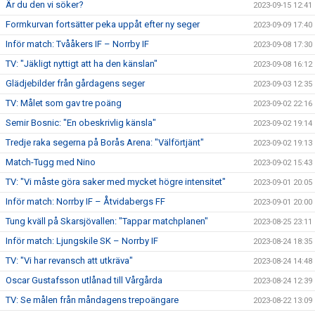
Är du den vi söker?
2023-09-15 12:41
Formkurvan fortsätter peka uppåt efter ny seger
2023-09-09 17:40
Inför match: Tvååkers IF – Norrby IF
2023-09-08 17:30
TV: "Jäkligt nyttigt att ha den känslan"
2023-09-08 16:12
Glädjebilder från gårdagens seger
2023-09-03 12:35
TV: Målet som gav tre poäng
2023-09-02 22:16
Semir Bosnic: "En obeskrivlig känsla"
2023-09-02 19:14
Tredje raka segerna på Borås Arena: "Välförtjänt"
2023-09-02 19:13
Match-Tugg med Nino
2023-09-02 15:43
TV: "Vi måste göra saker med mycket högre intensitet"
2023-09-01 20:05
Inför match: Norrby IF – Åtvidabergs FF
2023-09-01 20:00
Tung kväll på Skarsjövallen: "Tappar matchplanen"
2023-08-25 23:11
Inför match: Ljungskile SK – Norrby IF
2023-08-24 18:35
TV: "Vi har revansch att utkräva"
2023-08-24 14:48
Oscar Gustafsson utlånad till Vårgårda
2023-08-24 12:39
TV: Se målen från måndagens trepoängare
2023-08-22 13:09