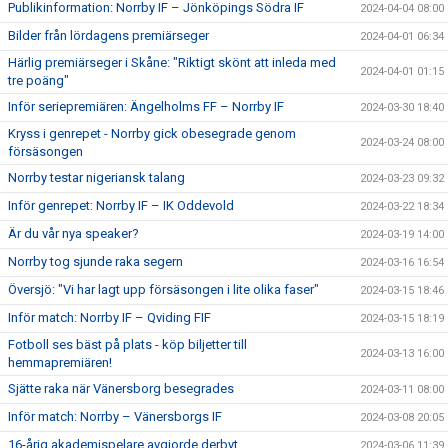
Publikinformation: Norrby IF – Jönköpings Södra IF
2024-04-04 08:00
Bilder från lördagens premiärseger
2024-04-01 06:34
Härlig premiärseger i Skåne: "Riktigt skönt att inleda med
2024-04-01 01:15
tre poäng"
Inför seriepremiären: Ängelholms FF – Norrby IF
2024-03-30 18:40
Kryss i genrepet - Norrby gick obesegrade genom
2024-03-24 08:00
försäsongen
Norrby testar nigeriansk talang
2024-03-23 09:32
Inför genrepet: Norrby IF – IK Oddevold
2024-03-22 18:34
Är du vår nya speaker?
2024-03-19 14:00
Norrby tog sjunde raka segern
2024-03-16 16:54
Översjö: "Vi har lagt upp försäsongen i lite olika faser"
2024-03-15 18:46
Inför match: Norrby IF – Qviding FIF
2024-03-15 18:19
Fotboll ses bäst på plats - köp biljetter till
2024-03-13 16:00
hemmapremiären!
Sjätte raka när Vänersborg besegrades
2024-03-11 08:00
Inför match: Norrby – Vänersborgs IF
2024-03-08 20:05
16-årig akademispelare avgjorde derbyt
2024-03-06 11:39