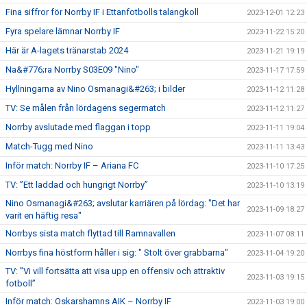
Fina siffror för Norrby IF i Ettanfotbolls talangkoll
2023-12-01 12:23
Fyra spelare lämnar Norrby IF
2023-11-22 15:20
Här är A-lagets tränarstab 2024
2023-11-21 19:19
Na&#776;ra Norrby S03E09 "Nino"
2023-11-17 17:59
Hyllningarna av Nino Osmanagi&#263; i bilder
2023-11-12 11:28
TV: Se målen från lördagens segermatch
2023-11-12 11:27
Norrby avslutade med flaggan i topp
2023-11-11 19:04
Match-Tugg med Nino
2023-11-11 13:43
Inför match: Norrby IF – Ariana FC
2023-11-10 17:25
TV: ”Ett laddad och hungrigt Norrby”
2023-11-10 13:19
Nino Osmanagi&#263; avslutar karriären på lördag: "Det har
2023-11-09 18:27
varit en häftig resa"
Norrbys sista match flyttad till Ramnavallen
2023-11-07 08:11
Norrbys fina höstform håller i sig: " Stolt över grabbarna"
2023-11-04 19:20
TV: ”Vi vill fortsätta att visa upp en offensiv och attraktiv
2023-11-03 19:15
fotboll”
Inför match: Oskarshamns AIK – Norrby IF
2023-11-03 19:00