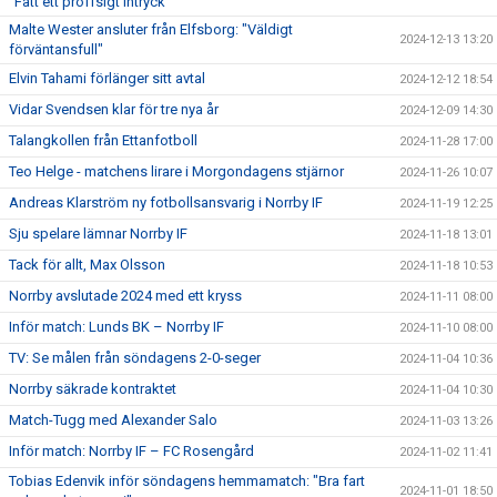
"Fått ett proffsigt intryck"
Malte Wester ansluter från Elfsborg: "Väldigt
2024-12-13 13:20
förväntansfull"
Elvin Tahami förlänger sitt avtal
2024-12-12 18:54
Vidar Svendsen klar för tre nya år
2024-12-09 14:30
Talangkollen från Ettanfotboll
2024-11-28 17:00
Teo Helge - matchens lirare i Morgondagens stjärnor
2024-11-26 10:07
Andreas Klarström ny fotbollsansvarig i Norrby IF
2024-11-19 12:25
Sju spelare lämnar Norrby IF
2024-11-18 13:01
Tack för allt, Max Olsson
2024-11-18 10:53
Norrby avslutade 2024 med ett kryss
2024-11-11 08:00
Inför match: Lunds BK – Norrby IF
2024-11-10 08:00
TV: Se målen från söndagens 2-0-seger
2024-11-04 10:36
Norrby säkrade kontraktet
2024-11-04 10:30
Match-Tugg med Alexander Salo
2024-11-03 13:26
Inför match: Norrby IF – FC Rosengård
2024-11-02 11:41
Tobias Edenvik inför söndagens hemmamatch: "Bra fart
2024-11-01 18:50