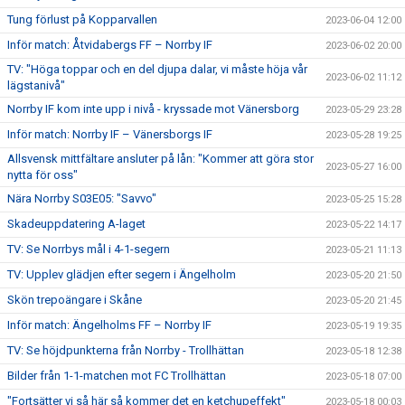
Tung förlust på Kopparvallen
2023-06-04 12:00
Inför match: Åtvidabergs FF – Norrby IF
2023-06-02 20:00
TV: "Höga toppar och en del djupa dalar, vi måste höja vår
2023-06-02 11:12
lägstanivå"
Norrby IF kom inte upp i nivå - kryssade mot Vänersborg
2023-05-29 23:28
Inför match: Norrby IF – Vänersborgs IF
2023-05-28 19:25
Allsvensk mittfältare ansluter på lån: "Kommer att göra stor
2023-05-27 16:00
nytta för oss"
Nära Norrby S03E05: "Savvo"
2023-05-25 15:28
Skadeuppdatering A-laget
2023-05-22 14:17
TV: Se Norrbys mål i 4-1-segern
2023-05-21 11:13
TV: Upplev glädjen efter segern i Ängelholm
2023-05-20 21:50
Skön trepoängare i Skåne
2023-05-20 21:45
Inför match: Ängelholms FF – Norrby IF
2023-05-19 19:35
TV: Se höjdpunkterna från Norrby - Trollhättan
2023-05-18 12:38
Bilder från 1-1-matchen mot FC Trollhättan
2023-05-18 07:00
"Fortsätter vi så här så kommer det en ketchupeffekt"
2023-05-18 00:03