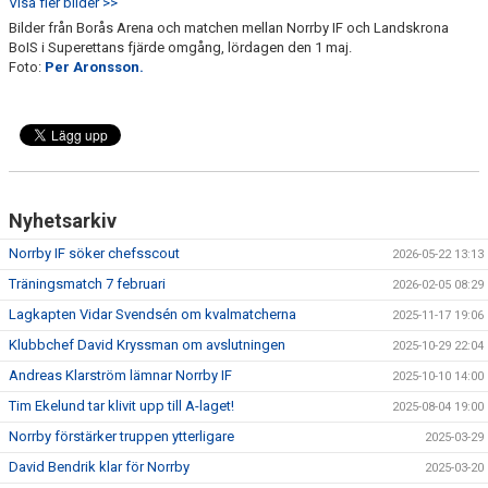
Visa fler bilder >>
Bilder från Borås Arena och matchen mellan Norrby IF och Landskrona
BoIS i Superettans fjärde omgång, lördagen den 1 maj.
Foto:
Per Aronsson.
Nyhetsarkiv
Norrby IF söker chefsscout
2026-05-22 13:13
Träningsmatch 7 februari
2026-02-05 08:29
Lagkapten Vidar Svendsén om kvalmatcherna
2025-11-17 19:06
Klubbchef David Kryssman om avslutningen
2025-10-29 22:04
Andreas Klarström lämnar Norrby IF
2025-10-10 14:00
Tim Ekelund tar klivit upp till A-laget!
2025-08-04 19:00
Norrby förstärker truppen ytterligare
2025-03-29
David Bendrik klar för Norrby
2025-03-20