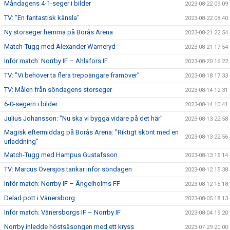
Måndagens 4-1-seger i bilder
2023-08-22 09:09
TV: "En fantastisk känsla"
2023-08-22 08:40
Ny storseger hemma på Borås Arena
2023-08-21 22:54
Match-Tugg med Alexander Warneryd
2023-08-21 17:54
Inför match: Norrby IF – Ahlafors IF
2023-08-20 16:22
TV: "Vi behöver ta flera trepoängare framöver"
2023-08-18 17:33
TV: Målen från söndagens storseger
2023-08-14 12:31
6-0-segern i bilder
2023-08-14 10:41
Julius Johansson: "Nu ska vi bygga vidare på det här"
2023-08-13 22:58
Magisk eftermiddag på Borås Arena: "Riktigt skönt med en
2023-08-13 22:56
urladdning"
Match-Tugg med Hampus Gustafsson
2023-08-13 15:14
TV: Marcus Översjös tankar inför söndagen
2023-08-12 15:38
Inför match: Norrby IF – Ängelholms FF
2023-08-12 15:18
Delad pott i Vänersborg
2023-08-05 18:13
Inför match: Vänersborgs IF – Norrby IF
2023-08-04 19:20
Norrby inledde höstsäsongen med ett kryss
2023-07-29 20:00