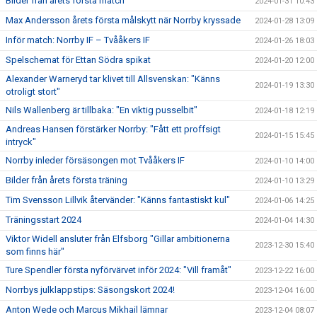
Bilder från årets första match
2024-01-31 10:43
Max Andersson årets första målskytt när Norrby kryssade
2024-01-28 13:09
Inför match: Norrby IF – Tvååkers IF
2024-01-26 18:03
Spelschemat för Ettan Södra spikat
2024-01-20 12:00
Alexander Warneryd tar klivet till Allsvenskan: "Känns
2024-01-19 13:30
otroligt stort"
Nils Wallenberg är tillbaka: "En viktig pusselbit"
2024-01-18 12:19
Andreas Hansen förstärker Norrby: "Fått ett proffsigt
2024-01-15 15:45
intryck"
Norrby inleder försäsongen mot Tvååkers IF
2024-01-10 14:00
Bilder från årets första träning
2024-01-10 13:29
Tim Svensson Lillvik återvänder: "Känns fantastiskt kul"
2024-01-06 14:25
Träningsstart 2024
2024-01-04 14:30
Viktor Widell ansluter från Elfsborg "Gillar ambitionerna
2023-12-30 15:40
som finns här"
Ture Spendler första nyförvärvet inför 2024: "Vill framåt"
2023-12-22 16:00
Norrbys julklappstips: Säsongskort 2024!
2023-12-04 16:00
Anton Wede och Marcus Mikhail lämnar
2023-12-04 08:07