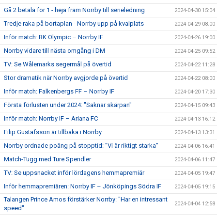
Gå 2 betala för 1 - heja fram Norrby till serieledning
2024-04-30 15:04
Tredje raka på bortaplan - Norrby upp på kvalplats
2024-04-29 08:00
Inför match: BK Olympic – Norrby IF
2024-04-26 19:00
Norrby vidare till nästa omgång i DM
2024-04-25 09:52
TV: Se Wålemarks segermål på övertid
2024-04-22 11:28
Stor dramatik när Norrby avgjorde på övertid
2024-04-22 08:00
Inför match: Falkenbergs FF – Norrby IF
2024-04-20 17:30
Första förlusten under 2024: "Saknar skärpan"
2024-04-15 09:43
Inför match: Norrby IF – Ariana FC
2024-04-13 16:12
Filip Gustafsson är tillbaka i Norrby
2024-04-13 13:31
Norrby ordnade poäng på stopptid: "Vi är riktigt starka"
2024-04-06 16:41
Match-Tugg med Ture Spendler
2024-04-06 11:47
TV: Se uppsnacket inför lördagens hemmapremiär
2024-04-05 19:47
Inför hemmapremiären: Norrby IF – Jönköpings Södra IF
2024-04-05 19:15
Talangen Prince Amos förstärker Norrby: "Har en intressant
2024-04-04 12:58
speed"