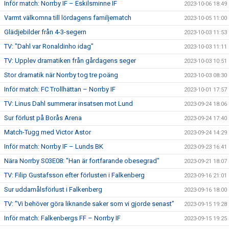
Inför match: Norrby IF – Eskilsminne IF
2023-10-06 18:49
Varmt välkomna till lördagens familjematch
2023-10-05 11:00
Glädjebilder från 4-3-segern
2023-10-03 11:53
TV: "Dahl var Ronaldinho idag"
2023-10-03 11:11
TV: Upplev dramatiken från gårdagens seger
2023-10-03 10:51
Stor dramatik när Norrby tog tre poäng
2023-10-03 08:30
Inför match: FC Trollhättan – Norrby IF
2023-10-01 17:57
TV: Linus Dahl summerar insatsen mot Lund
2023-09-24 18:06
Sur förlust på Borås Arena
2023-09-24 17:40
Match-Tugg med Victor Astor
2023-09-24 14:29
Inför match: Norrby IF – Lunds BK
2023-09-23 16:41
Nära Norrby S03E08: "Han är fortfarande obesegrad"
2023-09-21 18:07
TV: Filip Gustafsson efter förlusten i Falkenberg
2023-09-16 21:01
Sur uddamålsförlust i Falkenberg
2023-09-16 18:00
TV: ”Vi behöver göra liknande saker som vi gjorde senast”
2023-09-15 19:28
Inför match: Falkenbergs FF – Norrby IF
2023-09-15 19:25