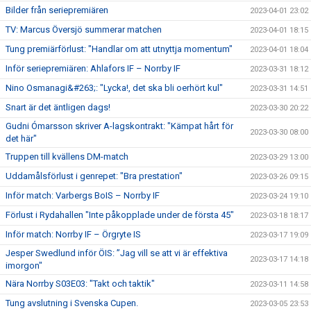
Bilder från seriepremiären
2023-04-01 23:02
TV: Marcus Översjö summerar matchen
2023-04-01 18:15
Tung premiärförlust: "Handlar om att utnyttja momentum"
2023-04-01 18:04
Inför seriepremiären: Ahlafors IF – Norrby IF
2023-03-31 18:12
Nino Osmanagi&#263;: "Lycka!, det ska bli oerhört kul"
2023-03-31 14:51
Snart är det äntligen dags!
2023-03-30 20:22
Gudni Ómarsson skriver A-lagskontrakt: "Kämpat hårt för
2023-03-30 08:00
det här"
Truppen till kvällens DM-match
2023-03-29 13:00
Uddamålsförlust i genrepet: "Bra prestation"
2023-03-26 09:15
Inför match: Varbergs BoIS – Norrby IF
2023-03-24 19:10
Förlust i Rydahallen "Inte påkopplade under de första 45"
2023-03-18 18:17
Inför match: Norrby IF – Örgryte IS
2023-03-17 19:09
Jesper Swedlund inför ÖIS: ”Jag vill se att vi är effektiva
2023-03-17 14:18
imorgon"
Nära Norrby S03E03: "Takt och taktik"
2023-03-11 14:58
Tung avslutning i Svenska Cupen.
2023-03-05 23:53