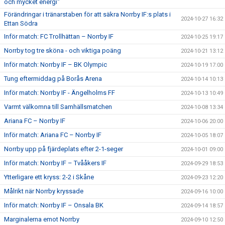
och mycket energi"
Förändringar i tränarstaben för att säkra Norrby IF:s plats i
2024-10-27 16:32
Ettan Södra
Inför match: FC Trollhättan – Norrby IF
2024-10-25 19:17
Norrby tog tre sköna - och viktiga poäng
2024-10-21 13:12
Inför match: Norrby IF – BK Olympic
2024-10-19 17:00
Tung eftermiddag på Borås Arena
2024-10-14 10:13
Inför match: Norrby IF - Ängelholms FF
2024-10-13 10:49
Varmt välkomna till Samhällsmatchen
2024-10-08 13:34
Ariana FC – Norrby IF
2024-10-06 20:00
Inför match: Ariana FC – Norrby IF
2024-10-05 18:07
Norrby upp på fjärdeplats efter 2-1-seger
2024-10-01 09:00
Inför match: Norrby IF – Tvååkers IF
2024-09-29 18:53
Ytterligare ett kryss: 2-2 i Skåne
2024-09-23 12:20
Målrikt när Norrby kryssade
2024-09-16 10:00
Inför match: Norrby IF – Onsala BK
2024-09-14 18:57
Marginalerna emot Norrby
2024-09-10 12:50