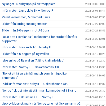
Ny seger - Norrby upp på en tredjeplats
2024-08-06 08:00
Inför match: Ljungskile SK – Norrby IF
2024-08-04 18:44
Varmt välkommen, Mohamed Bawa
2024-08-03 17:36
Bilder från lördagens segermatch
2024-07-29 12:05
Bilder från 2-0-segern mot J-Södra
2024-07-24 15:59
Delat pott i Torslanda: "Tacksamma för stödet från våra
2024-06-20 12:01
supportrar"
Inför match: Torslanda IK – Norrby IF
2024-06-18 20:57
Bilder från 6-0-segern på Ryavallen
2024-06-16 10:28
Islossning på Ryavallen "Allting klaffade idag"
2024-06-15 22:30
Inför match: Norrby IF – Oskarshamns AIK
2024-06-14 19:33
"Roligt att få en sån här match som är något lite
2024-06-14 16:02
annorlunda"
Publikinformation: Norrby IF – Oskarshamns AIK
2024-06-13 12:37
Norrby fick det inte att stämma - kammade noll i Skåne
2024-06-09 05:30
Inför match: Eskilsminne IF – Norrby IF
2024-06-07 19:10
Upplev klassisk mark när Norrby tar emot Oskarshamn på
2024-06-07 12:00