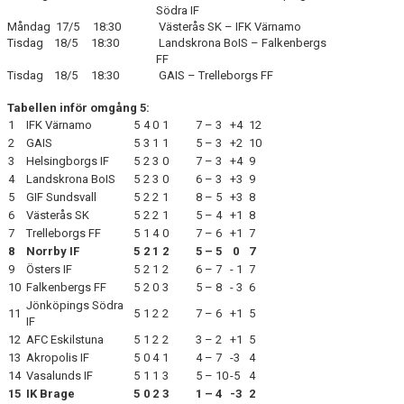
Södra IF
Måndag 17/5 18:30
Västerås SK – IFK Värnamo
Tisdag 18/5 18:30
Landskrona BoIS – Falkenbergs
FF
Tisdag 18/5 18:30
GAIS – Trelleborgs FF
Tabellen inför omgång 5:
1
IFK Värnamo
5
4
0
1
7 – 3
+4
12
2
GAIS
5
3
1
1
5 – 3
+2
10
3
Helsingborgs IF
5
2
3
0
7 – 3
+4
9
4
Landskrona BoIS
5
2
3
0
6 – 3
+3
9
5
GIF Sundsvall
5
2
2
1
8 – 5
+3
8
6
Västerås SK
5
2
2
1
5 – 4
+1
8
7
Trelleborgs FF
5
1
4
0
7 – 6
+1
7
8
Norrby IF
5
2
1
2
5 – 5
0
7
9
Östers IF
5
2
1
2
6 – 7
- 1
7
10
Falkenbergs FF
5
2
0
3
5 – 8
- 3
6
Jönköpings Södra
11
5
1
2
2
7 – 6
+1
5
IF
12
AFC Eskilstuna
5
1
2
2
3 – 2
+1
5
13
Akropolis IF
5
0
4
1
4 – 7
-3
4
14
Vasalunds IF
5
1
1
3
5 – 10
-5
4
15
IK Brage
5
0
2
3
1 – 4
-3
2