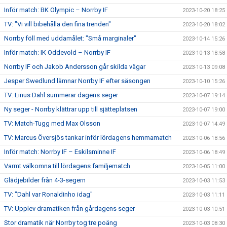
Inför match: BK Olympic – Norrby IF
2023-10-20 18:25
TV: "Vi vill bibehålla den fina trenden"
2023-10-20 18:02
Norrby föll med uddamålet: "Små marginaler"
2023-10-14 15:26
Inför match: IK Oddevold – Norrby IF
2023-10-13 18:58
Norrby IF och Jakob Andersson går skilda vägar
2023-10-13 09:08
Jesper Swedlund lämnar Norrby IF efter säsongen
2023-10-10 15:26
TV: Linus Dahl summerar dagens seger
2023-10-07 19:14
Ny seger - Norrby klättrar upp till sjätteplatsen
2023-10-07 19:00
TV: Match-Tugg med Max Olsson
2023-10-07 14:49
TV: Marcus Översjös tankar inför lördagens hemmamatch
2023-10-06 18:56
Inför match: Norrby IF – Eskilsminne IF
2023-10-06 18:49
Varmt välkomna till lördagens familjematch
2023-10-05 11:00
Glädjebilder från 4-3-segern
2023-10-03 11:53
TV: "Dahl var Ronaldinho idag"
2023-10-03 11:11
TV: Upplev dramatiken från gårdagens seger
2023-10-03 10:51
Stor dramatik när Norrby tog tre poäng
2023-10-03 08:30