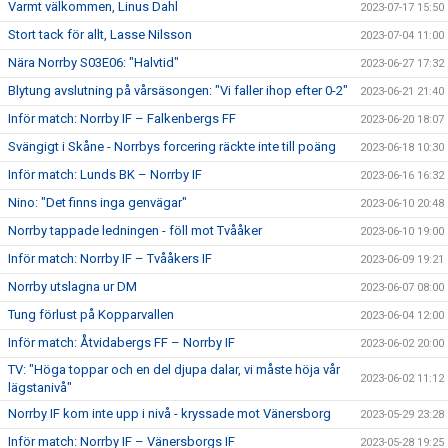
Varmt välkommen, Linus Dahl
2023-07-17 15:50
Stort tack för allt, Lasse Nilsson
2023-07-04 11:00
Nära Norrby S03E06: "Halvtid"
2023-06-27 17:32
Blytung avslutning på vårsäsongen: "Vi faller ihop efter 0-2"
2023-06-21 21:40
Inför match: Norrby IF – Falkenbergs FF
2023-06-20 18:07
Svängigt i Skåne - Norrbys forcering räckte inte till poäng
2023-06-18 10:30
Inför match: Lunds BK – Norrby IF
2023-06-16 16:32
Nino: "Det finns inga genvägar"
2023-06-10 20:48
Norrby tappade ledningen - föll mot Tvååker
2023-06-10 19:00
Inför match: Norrby IF – Tvååkers IF
2023-06-09 19:21
Norrby utslagna ur DM
2023-06-07 08:00
Tung förlust på Kopparvallen
2023-06-04 12:00
Inför match: Åtvidabergs FF – Norrby IF
2023-06-02 20:00
TV: "Höga toppar och en del djupa dalar, vi måste höja vår
2023-06-02 11:12
lägstanivå"
Norrby IF kom inte upp i nivå - kryssade mot Vänersborg
2023-05-29 23:28
Inför match: Norrby IF – Vänersborgs IF
2023-05-28 19:25