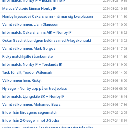
Inför match: Norrby IF – Eskilsminne IF
2024-08-23 19:35
Marcus Victorio lämnar Norrby IF
2024-08-22 10:15
Norrby kryssade i Oskarshamn - närmar sig kvalplatsen
2024-08-18 11:30
Varmt välkommen, Liam Olausson
2024-08-17 10:00
Inför match: Oskarshamns AIK – Norrby IF
2024-08-16 18:22
Oskar Gaschet Lundgren belönas med A-lagskontrakt
2024-08-16 13:02
Varmt välkommen, Mark Gorgos
2024-08-13 17:08
Ricky matchhjälte i återkomsten
2024-08-13 11:10
Inför match: Norrby IF – Torslanda IK
2024-08-11 19:00
Tack för allt, Teodor Wålemark
2024-08-07 14:00
Välkommen hem, Ricky!
2024-08-06 18:00
Ny seger - Norrby upp på en tredjeplats
2024-08-06 08:00
Inför match: Ljungskile SK – Norrby IF
2024-08-04 18:44
Varmt välkommen, Mohamed Bawa
2024-08-03 17:36
Bilder från lördagens segermatch
2024-07-29 12:05
Bilder från 2-0-segern mot J-Södra
2024-07-24 15:59