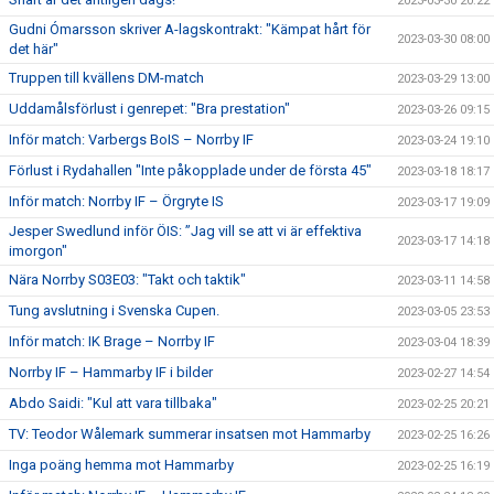
2023-03-30 20:22
Gudni Ómarsson skriver A-lagskontrakt: "Kämpat hårt för
2023-03-30 08:00
det här"
Truppen till kvällens DM-match
2023-03-29 13:00
Uddamålsförlust i genrepet: "Bra prestation"
2023-03-26 09:15
Inför match: Varbergs BoIS – Norrby IF
2023-03-24 19:10
Förlust i Rydahallen "Inte påkopplade under de första 45"
2023-03-18 18:17
Inför match: Norrby IF – Örgryte IS
2023-03-17 19:09
Jesper Swedlund inför ÖIS: ”Jag vill se att vi är effektiva
2023-03-17 14:18
imorgon"
Nära Norrby S03E03: "Takt och taktik"
2023-03-11 14:58
Tung avslutning i Svenska Cupen.
2023-03-05 23:53
Inför match: IK Brage – Norrby IF
2023-03-04 18:39
Norrby IF – Hammarby IF i bilder
2023-02-27 14:54
Abdo Saidi: "Kul att vara tillbaka"
2023-02-25 20:21
TV: Teodor Wålemark summerar insatsen mot Hammarby
2023-02-25 16:26
Inga poäng hemma mot Hammarby
2023-02-25 16:19