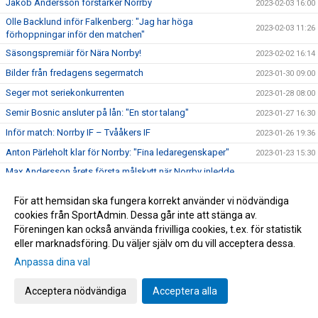
Jakob Andersson förstärker Norrby
2023-02-03 16:00
Olle Backlund inför Falkenberg: "Jag har höga
2023-02-03 11:26
förhoppningar inför den matchen"
Säsongspremiär för Nära Norrby!
2023-02-02 16:14
Bilder från fredagens segermatch
2023-01-30 09:00
Seger mot seriekonkurrenten
2023-01-28 08:00
Semir Bosnic ansluter på lån: "En stor talang"
2023-01-27 16:30
Inför match: Norrby IF – Tvååkers IF
2023-01-26 19:36
Anton Pärleholt klar för Norrby: "Fina ledaregenskaper"
2023-01-23 15:30
Max Andersson årets första målskytt när Norrby inledde
2023-01-21 11:50
2023
För att hemsidan ska fungera korrekt använder vi nödvändiga
Inför match: Norrby IF – BK Häcken
2023-01-19 20:17
cookies från SportAdmin. Dessa går inte att stänga av.
Säsongskort 2023 - ute nu!
2023-01-17 15:00
Föreningen kan också använda frivilliga cookies, t.ex. för statistik
Norrby inleder försäsongen mot svenska mästarna
eller marknadsföring. Du väljer själv om du vill acceptera dessa.
2023-01-16 19:13
Norrby lånar in allsvensk forward från AIK: "Har ett brett
Anpassa dina val
2023-01-16 15:00
register"
Acceptera nödvändiga
Acceptera alla
Spelschemat förr Ettan Södra spikat - Norrby inleder borta
2023-01-12 13:35
mot Ahlafors