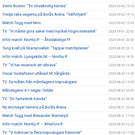
Semir Bosnic: "En obeskrivlig känsla"
2023-09-02 19:14
Tredje raka segerna på Borås Arena: "Välförtjänt"
2023-09-02 19:13
Match-Tugg med Nino
2023-09-02 15:43
TV: "Vi måste göra saker med mycket högre intensitet"
2023-09-01 20:05
Inför match: Norrby IF – Åtvidabergs FF
2023-09-01 20:00
Tung kväll på Skarsjövallen: "Tappar matchplanen"
2023-08-25 23:11
Inför match: Ljungskile SK – Norrby IF
2023-08-24 18:35
TV: "Vi har revansch att utkräva"
2023-08-24 14:48
Oscar Gustafsson utlånad till Vårgårda
2023-08-24 12:39
TV: Se målen från måndagens trepoängare
2023-08-22 13:09
Måndagens 4-1-seger i bilder
2023-08-22 09:09
TV: "En fantastisk känsla"
2023-08-22 08:40
Ny storseger hemma på Borås Arena
2023-08-21 22:54
Match-Tugg med Alexander Warneryd
2023-08-21 17:54
Inför match: Norrby IF – Ahlafors IF
2023-08-20 16:22
TV: "Vi behöver ta flera trepoängare framöver"
2023-08-18 17:33