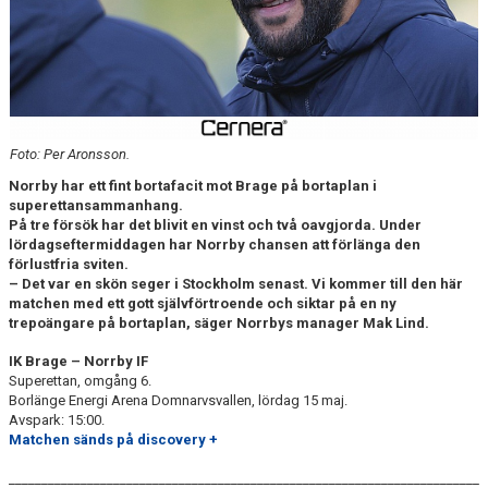
DOKUMENT
BILDARKIV
BILDER 2025
TABELL ETTAN SÖDRA 2025
Foto: Per Aronsson.
Norrby har ett fint bortafacit mot Brage på bortaplan i
superettansammanhang.
På tre försök har det blivit en vinst och två oavgjorda. Under
lördagseftermiddagen har Norrby chansen att förlänga den
förlustfria sviten.
– Det var en skön seger i Stockholm senast. Vi kommer till den här
matchen med ett gott självförtroende och siktar på en ny
trepoängare på bortaplan, säger Norrbys manager Mak Lind.
IK Brage
–
Norrby IF
Superettan, omgång 6.
Borlänge Energi Arena Domnarvsvallen, lördag 15 maj.
Avspark: 15:00.
Matchen sänds på discovery +
________________________________________________________________________