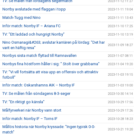
TV: Se målen från lördagens segermatch
2023-11-12 11:27
Norrby avslutade med flaggan i topp
2023-11-11 19:04
Match-Tugg med Nino
2023-11-11 13:43
Inför match: Norrby IF – Ariana FC
2023-11-10 17:25
TV: ”Ett laddad och hungrigt Norrby”
2023-11-10 13:19
Nino Osmanagi&#263; avslutar karriären på lördag: "Det har
2023-11-09 18:27
varit en häftig resa"
Norrbys sista match flyttad till Ramnavallen
2023-11-07 08:11
Norrbys fina höstform håller i sig: " Stolt över grabbarna"
2023-11-04 19:20
TV: ”Vi vill fortsätta att visa upp en offensiv och attraktiv
2023-11-03 19:15
fotboll”
Inför match: Oskarshamns AIK – Norrby IF
2023-11-03 19:00
TV: Se målen från söndagens 8-3-seger
2023-10-30 14:14
TV: "En riktigt go känsla"
2023-10-29 17:56
Målfyrverkeri när Norrby vann stort
2023-10-29 17:26
Inför match: Norrby IF – Torns IF
2023-10-28 18:23
Mållös historia när Norrby kryssade: "Ingen typisk 0-0-
2023-10-21 19:20
match"