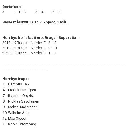
Bortafacit:
3 1 0 2 2 – 4 -2 3
Bäste målskytt:
Dijan Vukojević, 2 mål.
Norrbys bortafacit mot Brage i Superettan:
2018: IK Brage – Norrby IF 2 – 3
2019: IK Brage – Norrby IF 0 – 0
2020: IK Brage – Norrby IF 1 – 1
________________________________________________________________________
__________________________
Norrbys trupp:
1
Hampus Falk
4
Fredrik Lundgren
7
Rasmus Örqvist
8
Nicklas Savolainen
9
Melvin Andersson
10
Wilhelm Ärlig
12
Max Olsson
13
Robin Strömberg