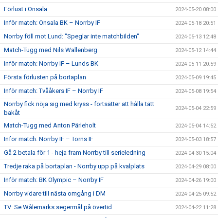
Förlust i Onsala
2024-05-20 08:00
Inför match: Onsala BK – Norrby IF
2024-05-18 20:51
Norrby föll mot Lund: "Speglar inte matchbilden"
2024-05-13 12:48
Match-Tugg med Nils Wallenberg
2024-05-12 14:44
Inför match: Norrby IF – Lunds BK
2024-05-11 20:59
Första förlusten på bortaplan
2024-05-09 19:45
Inför match: Tvååkers IF – Norrby IF
2024-05-08 19:54
Norrby fick nöja sig med kryss - fortsätter att hålla tätt
2024-05-04 22:59
bakåt
Match-Tugg med Anton Pärleholt
2024-05-04 14:52
Inför match: Norrby IF – Torns IF
2024-05-03 18:57
Gå 2 betala för 1 - heja fram Norrby till serieledning
2024-04-30 15:04
Tredje raka på bortaplan - Norrby upp på kvalplats
2024-04-29 08:00
Inför match: BK Olympic – Norrby IF
2024-04-26 19:00
Norrby vidare till nästa omgång i DM
2024-04-25 09:52
TV: Se Wålemarks segermål på övertid
2024-04-22 11:28