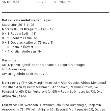
16
IK Brage
5
0
2
3
5 – 10
-5
2
________________________________________________________________________
_________________________
Det senaste mötet mellan lagen:
Superettan 2018-11-02
Norrby IF – IK Brage 1
– 4 (0 – 1)
0 – 1 Robbin Sellin 11´
0 – 2 Leonard Pllana 61´
0 – 3 Douglas Karlberg 72´ (straff)
1 – 3 Rasmus Örqvist 81´
1 – 4 Kristian Andersen 84´
Varningar:
NIF: Dijan Vukojević, Abbas Mohamad, Ezequiel Montagna.
IKB: André Kamp.
Utvisning: Abdo Saidi, Norrby IF.
Norrbys lag (4-4-2
):
Mergim Krasniqi – Alen Krasnici, Abbas Mohamad,
Jonathan Azulay, Karim Mammar – Abdo Saidi, Rasmus Örqvist, Ivo
Pekalski (ut 65), Dijan Vukojević (ut 65) – Robin Strömberg (ut 73), Oke
Akpoveta (ut 65)
Ersättare:
Tim Svensson, Alexander Salo, Nino Osmanagić, Benjamin
Arapovic (in 73), Wilhelm Ärlig (in 65), Ezequiel Montagna (in 65), Dardan