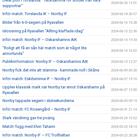
Delat pott i Torslanda: "Tacksamma för stödet från våra
2024-06-20 12:01
supportrar"
Inför match: Torslanda IK – Norrby IF
2024-06-18 20:57
Bilder från 6-0-segern på Ryavallen
2024-06-16 10:28
Islossning på Ryavallen "Allting klaffade idag"
2024-06-15 22:30
Inför match: Norrby IF – Oskarshamns AIK
2024-06-14 19:33
"Roligt att få en sån här match som är något lite
2024-06-14 16:02
annorlunda"
Publikinformation: Norrby IF – Oskarshamns AIK
2024-06-13 12:37
Norrby fick det inte att stämma - kammade noll i Skåne
2024-06-09 05:30
Inför match: Eskilsminne IF – Norrby IF
2024-06-07 19:10
Upplev klassisk mark när Norrby tar emot Oskarshamn på
2024-06-07 12:00
Ryavallen
Norrby tappade segern i slutsekunderna
2024-06-03 09:19
Inför match: FC Rosengård – Norrby IF
2024-05-31 21:14
Stark vändning gav tre poäng
2024-05-24 10:52
Match-Tugg med Elvin Tahami
2024-05-23 18:13
Inför match: Norrby IF — FC Trollhättan
2024-05-22 20:28