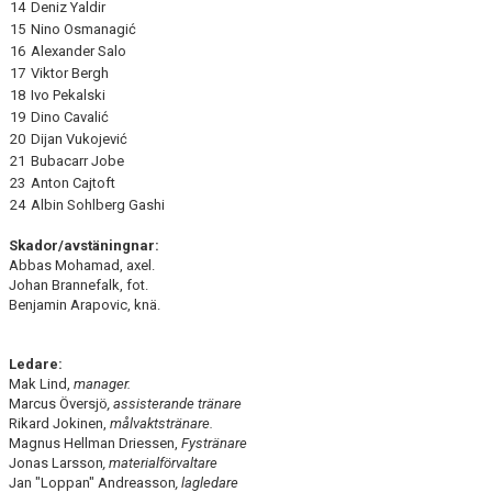
14
Deniz Yaldir
15
Nino Osmanagić
16
Alexander Salo
17
Viktor Bergh
18
Ivo Pekalski
19
Dino Cavalić
20
Dijan Vukojević
21
Bubacarr Jobe
23
Anton Cajtoft
24
Albin Sohlberg Gashi
Skador/avstäningnar:
Abbas Mohamad, axel.
Johan Brannefalk, fot.
Benjamin Arapovic, knä.
Ledare:
Mak Lind,
manager.
Marcus Översjö
, assisterande tränare
Rikard Jokinen,
målvaktstränare.
Magnus Hellman Driessen,
Fystränare
Jonas Larsson
, materialförvaltare
Jan "Loppan" Andreasson
, lagledare