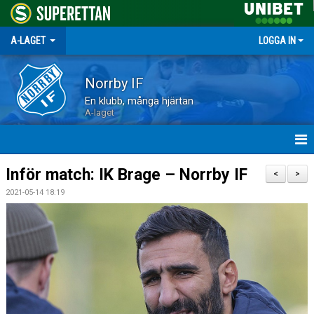
A-LAGET
LOGGA IN
Norrby IF
En klubb, många hjärtan
A-laget
HEM
Inför match: IK Brage – Norrby IF
<
>
2021-05-14 18:19
NYHETER
MATCHER
TRUPPEN
KALENDER