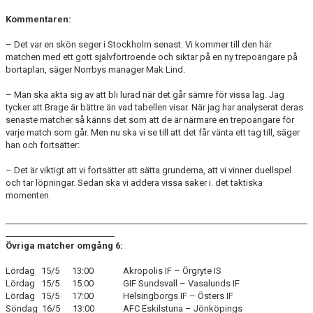
Kommentaren:
– Det var en skön seger i Stockholm senast. Vi kommer till den här
matchen med ett gott självförtroende och siktar på en ny trepoängare på
bortaplan, säger Norrbys manager Mak Lind.
– Man ska akta sig av att bli lurad när det går sämre för vissa lag. Jag
tycker att Brage är bättre än vad tabellen visar. När jag har analyserat deras
senaste matcher så känns det som att de är närmare en trepoängare för
varje match som går. Men nu ska vi se till att det får vänta ett tag till, säger
han och fortsätter:
– Det är viktigt att vi fortsätter att sätta grunderna, att vi vinner duellspel
och tar löpningar. Sedan ska vi addera vissa saker i. det taktiska
momenten.
________________________________________________________________________
__________________________
Övriga matcher omgång 6:
Lördag 15/5 13:00
Akropolis IF – Örgryte IS
Lördag 15/5 15:00
GIF Sundsvall – Vasalunds IF
Lördag 15/5 17:00
Helsingborgs IF – Östers IF
Söndag 16/5 13:00
AFC Eskilstuna – Jönköpings