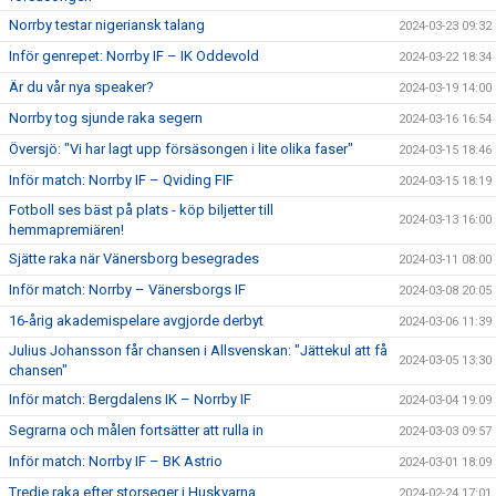
Norrby testar nigeriansk talang
2024-03-23 09:32
Inför genrepet: Norrby IF – IK Oddevold
2024-03-22 18:34
Är du vår nya speaker?
2024-03-19 14:00
Norrby tog sjunde raka segern
2024-03-16 16:54
Översjö: "Vi har lagt upp försäsongen i lite olika faser"
2024-03-15 18:46
Inför match: Norrby IF – Qviding FIF
2024-03-15 18:19
Fotboll ses bäst på plats - köp biljetter till
2024-03-13 16:00
hemmapremiären!
Sjätte raka när Vänersborg besegrades
2024-03-11 08:00
Inför match: Norrby – Vänersborgs IF
2024-03-08 20:05
16-årig akademispelare avgjorde derbyt
2024-03-06 11:39
Julius Johansson får chansen i Allsvenskan: "Jättekul att få
2024-03-05 13:30
chansen"
Inför match: Bergdalens IK – Norrby IF
2024-03-04 19:09
Segrarna och målen fortsätter att rulla in
2024-03-03 09:57
Inför match: Norrby IF – BK Astrio
2024-03-01 18:09
Tredje raka efter storseger i Huskvarna
2024-02-24 17:01