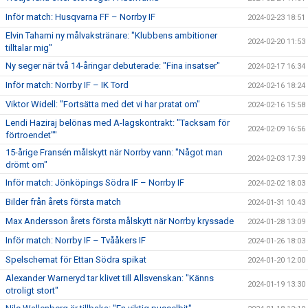
Inför match: Husqvarna FF – Norrby IF
2024-02-23 18:51
Elvin Tahami ny målvakstränare: "Klubbens ambitioner
2024-02-20 11:53
tilltalar mig"
Ny seger när två 14-åringar debuterade: "Fina insatser"
2024-02-17 16:34
Inför match: Norrby IF – IK Tord
2024-02-16 18:24
Viktor Widell: "Fortsätta med det vi har pratat om"
2024-02-16 15:58
Lendi Haziraj belönas med A-lagskontrakt: "Tacksam för
2024-02-09 16:56
förtroendet""
15-årige Fransén målskytt när Norrby vann: "Något man
2024-02-03 17:39
drömt om"
Inför match: Jönköpings Södra IF – Norrby IF
2024-02-02 18:03
Bilder från årets första match
2024-01-31 10:43
Max Andersson årets första målskytt när Norrby kryssade
2024-01-28 13:09
Inför match: Norrby IF – Tvååkers IF
2024-01-26 18:03
Spelschemat för Ettan Södra spikat
2024-01-20 12:00
Alexander Warneryd tar klivet till Allsvenskan: "Känns
2024-01-19 13:30
otroligt stort"