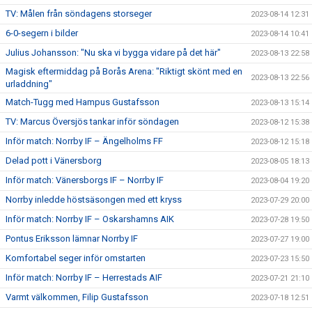
TV: Målen från söndagens storseger
2023-08-14 12:31
6-0-segern i bilder
2023-08-14 10:41
Julius Johansson: "Nu ska vi bygga vidare på det här"
2023-08-13 22:58
Magisk eftermiddag på Borås Arena: "Riktigt skönt med en
2023-08-13 22:56
urladdning"
Match-Tugg med Hampus Gustafsson
2023-08-13 15:14
TV: Marcus Översjös tankar inför söndagen
2023-08-12 15:38
Inför match: Norrby IF – Ängelholms FF
2023-08-12 15:18
Delad pott i Vänersborg
2023-08-05 18:13
Inför match: Vänersborgs IF – Norrby IF
2023-08-04 19:20
Norrby inledde höstsäsongen med ett kryss
2023-07-29 20:00
Inför match: Norrby IF – Oskarshamns AIK
2023-07-28 19:50
Pontus Eriksson lämnar Norrby IF
2023-07-27 19:00
Komfortabel seger inför omstarten
2023-07-23 15:50
Inför match: Norrby IF – Herrestads AIF
2023-07-21 21:10
Varmt välkommen, Filip Gustafsson
2023-07-18 12:51