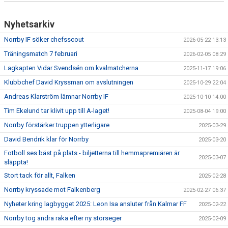
Nyhetsarkiv
Norrby IF söker chefsscout
2026-05-22 13:13
Träningsmatch 7 februari
2026-02-05 08:29
Lagkapten Vidar Svendsén om kvalmatcherna
2025-11-17 19:06
Klubbchef David Kryssman om avslutningen
2025-10-29 22:04
Andreas Klarström lämnar Norrby IF
2025-10-10 14:00
Tim Ekelund tar klivit upp till A-laget!
2025-08-04 19:00
Norrby förstärker truppen ytterligare
2025-03-29
David Bendrik klar för Norrby
2025-03-20
Fotboll ses bäst på plats - biljetterna till hemmapremiären är
2025-03-07
släppta!
Stort tack för allt, Falken
2025-02-28
Norrby kryssade mot Falkenberg
2025-02-27 06:37
Nyheter kring lagbygget 2025: Leon Isa ansluter från Kalmar FF
2025-02-22
Norrby tog andra raka efter ny storseger
2025-02-09