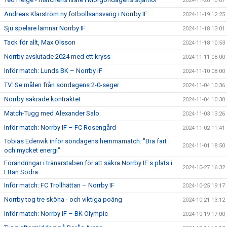
2024-11-26 10:07
Andreas Klarström ny fotbollsansvarig i Norrby IF
2024-11-19 12:25
Sju spelare lämnar Norrby IF
2024-11-18 13:01
Tack för allt, Max Olsson
2024-11-18 10:53
Norrby avslutade 2024 med ett kryss
2024-11-11 08:00
Inför match: Lunds BK – Norrby IF
2024-11-10 08:00
TV: Se målen från söndagens 2-0-seger
2024-11-04 10:36
Norrby säkrade kontraktet
2024-11-04 10:30
Match-Tugg med Alexander Salo
2024-11-03 13:26
Inför match: Norrby IF – FC Rosengård
2024-11-02 11:41
Tobias Edenvik inför söndagens hemmamatch: "Bra fart
2024-11-01 18:50
och mycket energi"
Förändringar i tränarstaben för att säkra Norrby IF:s plats i
2024-10-27 16:32
Ettan Södra
Inför match: FC Trollhättan – Norrby IF
2024-10-25 19:17
Norrby tog tre sköna - och viktiga poäng
2024-10-21 13:12
Inför match: Norrby IF – BK Olympic
2024-10-19 17:00