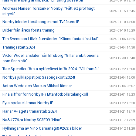
Nils Wallenberg är tillbaka: "En viktig pusselbit"
2024-01-18 12:19
Andreas Hansen förstärker Norrby: "Fått ett proffsigt
2024-01-15 15:45
intryck"
Norrby inleder försäsongen mot Tvååkers IF
2024-01-10 14:00
Bilder från årets första träning
2024-01-10 13:29
Tim Svensson Lillvik återvänder: "Känns fantastiskt kul"
2024-01-06 14:25
Träningsstart 2024
2024-01-04 14:30
Viktor Widell ansluter från Elfsborg "Gillar ambitionerna
2023-12-30 15:40
som finns här"
Ture Spendler första nyförvärvet inför 2024: "Vill framåt"
2023-12-22 16:00
Norrbys julklappstips: Säsongskort 2024!
2023-12-04 16:00
Anton Wede och Marcus Mikhail lämnar
2023-12-04 08:07
Fina siffror för Norrby IF i Ettanfotbolls talangkoll
2023-12-01 12:23
Fyra spelare lämnar Norrby IF
2023-11-22 15:20
Här är A-lagets tränarstab 2024
2023-11-21 19:19
Na&#776;ra Norrby S03E09 "Nino"
2023-11-17 17:59
Hyllningarna av Nino Osmanagi&#263; i bilder
2023-11-12 11:28