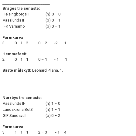
__________________________
Brages tre senaste:
Helsingborgs IF
(h)
0 – 0
Vasalunds IF
(b)
0 – 1
IFK Värnamo
(b)
0 – 1
Formkurva:
3 0 1 2 0 – 2 -2 1
Hemmafacit:
2 0 1 1 0 – 1 - 1 1
Bäste målskytt:
Leonard Pllana, 1.
Norrbys tre senaste:
Vasalunds IF
(h)
1 – 0
Landskrona BoIS
(h)
1 – 1
GIF Sundsvall
(b)
0 – 2
Formkurva:
3 1 1 1 2 – 3 - 1 4