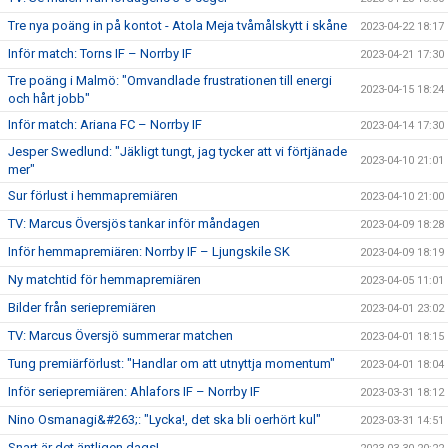
Tre nya poäng in på kontot - Atola Meja tvåmålskytt i skåne
2023-04-22 18:17
Inför match: Torns IF – Norrby IF
2023-04-21 17:30
Tre poäng i Malmö: "Omvandlade frustrationen till energi
2023-04-15 18:24
och hårt jobb"
Inför match: Ariana FC – Norrby IF
2023-04-14 17:30
Jesper Swedlund: "Jäkligt tungt, jag tycker att vi förtjänade
2023-04-10 21:01
mer"
Sur förlust i hemmapremiären
2023-04-10 21:00
TV: Marcus Översjös tankar inför måndagen
2023-04-09 18:28
Inför hemmapremiären: Norrby IF – Ljungskile SK
2023-04-09 18:19
Ny matchtid för hemmapremiären
2023-04-05 11:01
Bilder från seriepremiären
2023-04-01 23:02
TV: Marcus Översjö summerar matchen
2023-04-01 18:15
Tung premiärförlust: "Handlar om att utnyttja momentum"
2023-04-01 18:04
Inför seriepremiären: Ahlafors IF – Norrby IF
2023-03-31 18:12
Nino Osmanagi&#263;: "Lycka!, det ska bli oerhört kul"
2023-03-31 14:51
Snart är det äntligen dags!