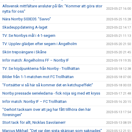
Allsvensk mittfältare ansluter på lån: "Kommer att göra stor
2023-05-27 16:00
nytta för oss"
Nära Norrby S03E05: "Savvo"
2023-05-25 15:28
Skadeuppdatering A-laget
2023-05-22 14:17
TV: Se Norrbys mål i 4-1-segern
2023-05-21 11:13
TV: Upplev glädjen efter segern i Ängelholm
2023-05-20 21:50
Skön trepoängare i Skåne
2023-05-20 21:45
Inför match: Ängelholms FF – Norrby IF
2023-05-19 19:35
TV: Se höjdpunkterna från Norrby - Trollhättan
2023-05-18 12:38
Bilder från 1-1-matchen mot FC Trollhättan
2023-05-18 07:00
"Fortsätter vi så här så kommer det en ketchupeffekt"
2023-05-18 00:03
Norrby pressade serieledarna - fick nöja sig med ett kryss
2023-05-17 21:48
Inför match: Norrby IF – FC Trollhättan
2023-05-16 20:15
"Oerhört tacksam över att jag har fått tillhöra den här
2023-05-13 17:54
föreningen"
Stort tack för allt, Nicklas Savolainen!
2023-05-13 08:59
Marcus Mikhail: "Det var den sista skärpan som saknades"
2023-05-12 21:51