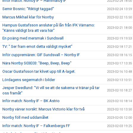
Inför match: Norrby IF – Hammarby IF
2023-02-24 18:00
Semir Bosnic: "Riktigt taggad"
2023-02-24 13:59
Marcus Mikhail klar för Norrby
2023-02-22 15:50
Hampus Gustafsson ansluter på lån från IFK Värnamo:
2023-02-21 18:00
"Känns väldigt bra att vara här"
En poäng med mersmak i Sundsvall
2023-02-19 19:53
TV: " Ser fram emot detta väldigt mycket"
2023-02-18 17:21
Inför cuppremiären: GIF Sundsvall – Norrby IF
2023-02-18 16:15
Nära Norrby S03E03: "Beep, Beep, Beep"
2023-02-17 13:35
Oscar Gustafsson tar klivet upp till A-laget.
2023-02-16 10:48
Lördagens segermatch i bilder
2023-02-13 10:51
Jesper Swedlund: ”Vi vill se att de sakerna vi tränar på tar
2023-02-10 18:27
oss framåt”
Inför match: Norrby IF – BK Astrio
2023-02-10 18:14
Norrby värvar norskt: Marcus Victorio klar för två
2023-02-10 13:50
Norrby föll med uddamålet
2023-02-05 12:00
Inför match: Norrby IF – Falkenbergs FF
2023-02-03 19:25