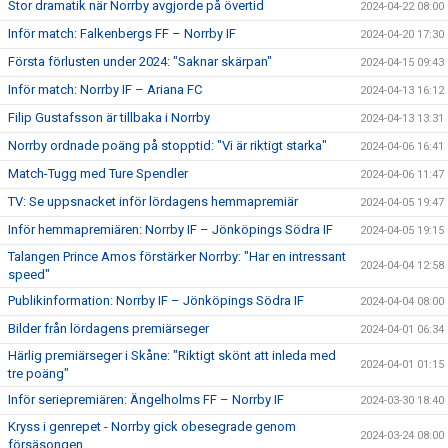
Stor dramatik när Norrby avgjorde på övertid
2024-04-22 08:00
Inför match: Falkenbergs FF – Norrby IF
2024-04-20 17:30
Första förlusten under 2024: "Saknar skärpan"
2024-04-15 09:43
Inför match: Norrby IF – Ariana FC
2024-04-13 16:12
Filip Gustafsson är tillbaka i Norrby
2024-04-13 13:31
Norrby ordnade poäng på stopptid: "Vi är riktigt starka"
2024-04-06 16:41
Match-Tugg med Ture Spendler
2024-04-06 11:47
TV: Se uppsnacket inför lördagens hemmapremiär
2024-04-05 19:47
Inför hemmapremiären: Norrby IF – Jönköpings Södra IF
2024-04-05 19:15
Talangen Prince Amos förstärker Norrby: "Har en intressant
2024-04-04 12:58
speed"
Publikinformation: Norrby IF – Jönköpings Södra IF
2024-04-04 08:00
Bilder från lördagens premiärseger
2024-04-01 06:34
Härlig premiärseger i Skåne: "Riktigt skönt att inleda med
2024-04-01 01:15
tre poäng"
Inför seriepremiären: Ängelholms FF – Norrby IF
2024-03-30 18:40
Kryss i genrepet - Norrby gick obesegrade genom
2024-03-24 08:00
försäsongen