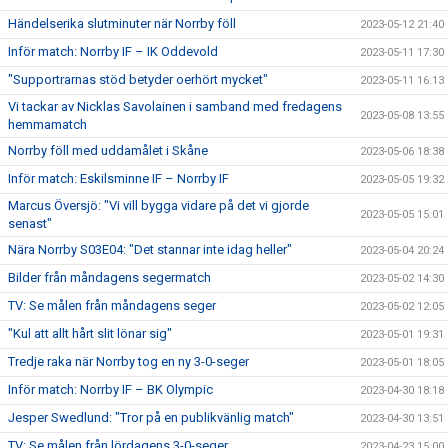
Händelserika slutminuter när Norrby föll
2023-05-12 21:40
Inför match: Norrby IF – IK Oddevold
2023-05-11 17:30
"Supportrarnas stöd betyder oerhört mycket"
2023-05-11 16:13
Vi tackar av Nicklas Savolainen i samband med fredagens
2023-05-08 13:55
hemmamatch
Norrby föll med uddamålet i Skåne
2023-05-06 18:38
Inför match: Eskilsminne IF – Norrby IF
2023-05-05 19:32
Marcus Översjö: "Vi vill bygga vidare på det vi gjorde
2023-05-05 15:01
senast"
Nära Norrby S03E04: "Det stannar inte idag heller"
2023-05-04 20:24
Bilder från måndagens segermatch
2023-05-02 14:30
TV: Se målen från måndagens seger
2023-05-02 12:05
"Kul att allt hårt slit lönar sig"
2023-05-01 19:31
Tredje raka när Norrby tog en ny 3-0-seger
2023-05-01 18:05
Inför match: Norrby IF – BK Olympic
2023-04-30 18:18
Jesper Swedlund: "Tror på en publikvänlig match"
2023-04-30 13:51
TV: Se målen från lördagens 3-0-seger
2023-04-23 15:00