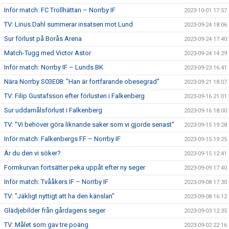
Inför match: FC Trollhättan – Norrby IF
2023-10-01 17:57
TV: Linus Dahl summerar insatsen mot Lund
2023-09-24 18:06
Sur förlust på Borås Arena
2023-09-24 17:40
Match-Tugg med Victor Astor
2023-09-24 14:29
Inför match: Norrby IF – Lunds BK
2023-09-23 16:41
Nära Norrby S03E08: "Han är fortfarande obesegrad"
2023-09-21 18:07
TV: Filip Gustafsson efter förlusten i Falkenberg
2023-09-16 21:01
Sur uddamålsförlust i Falkenberg
2023-09-16 18:00
TV: ”Vi behöver göra liknande saker som vi gjorde senast”
2023-09-15 19:28
Inför match: Falkenbergs FF – Norrby IF
2023-09-15 19:25
Är du den vi söker?
2023-09-15 12:41
Formkurvan fortsätter peka uppåt efter ny seger
2023-09-09 17:40
Inför match: Tvååkers IF – Norrby IF
2023-09-08 17:30
TV: "Jäkligt nyttigt att ha den känslan"
2023-09-08 16:12
Glädjebilder från gårdagens seger
2023-09-03 12:35
TV: Målet som gav tre poäng
2023-09-02 22:16