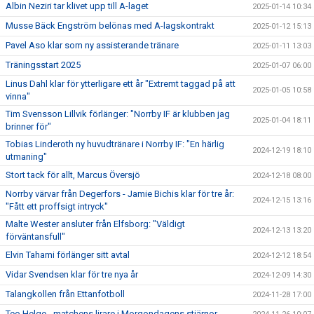
Albin Neziri tar klivet upp till A-laget
2025-01-14 10:34
Musse Bäck Engström belönas med A-lagskontrakt
2025-01-12 15:13
Pavel Aso klar som ny assisterande tränare
2025-01-11 13:03
Träningsstart 2025
2025-01-07 06:00
Linus Dahl klar för ytterligare ett år "Extremt taggad på att
2025-01-05 10:58
vinna"
Tim Svensson Lillvik förlänger: "Norrby IF är klubben jag
2025-01-04 18:11
brinner för"
Tobias Linderoth ny huvudtränare i Norrby IF: "En härlig
2024-12-19 18:10
utmaning"
Stort tack för allt, Marcus Översjö
2024-12-18 08:00
Norrby värvar från Degerfors - Jamie Bichis klar för tre år:
2024-12-15 13:16
"Fått ett proffsigt intryck"
Malte Wester ansluter från Elfsborg: "Väldigt
2024-12-13 13:20
förväntansfull"
Elvin Tahami förlänger sitt avtal
2024-12-12 18:54
Vidar Svendsen klar för tre nya år
2024-12-09 14:30
Talangkollen från Ettanfotboll
2024-11-28 17:00
Teo Helge - matchens lirare i Morgondagens stjärnor