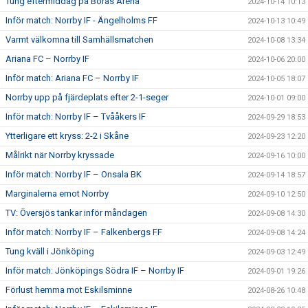
Tung eftermiddag på Borås Arena
2024-10-14 10:13
Inför match: Norrby IF - Ängelholms FF
2024-10-13 10:49
Varmt välkomna till Samhällsmatchen
2024-10-08 13:34
Ariana FC – Norrby IF
2024-10-06 20:00
Inför match: Ariana FC – Norrby IF
2024-10-05 18:07
Norrby upp på fjärdeplats efter 2-1-seger
2024-10-01 09:00
Inför match: Norrby IF – Tvååkers IF
2024-09-29 18:53
Ytterligare ett kryss: 2-2 i Skåne
2024-09-23 12:20
Målrikt när Norrby kryssade
2024-09-16 10:00
Inför match: Norrby IF – Onsala BK
2024-09-14 18:57
Marginalerna emot Norrby
2024-09-10 12:50
TV: Översjös tankar inför måndagen
2024-09-08 14:30
Inför match: Norrby IF – Falkenbergs FF
2024-09-08 14:24
Tung kväll i Jönköping
2024-09-03 12:49
Inför match: Jönköpings Södra IF – Norrby IF
2024-09-01 19:26
Förlust hemma mot Eskilsminne
2024-08-26 10:48