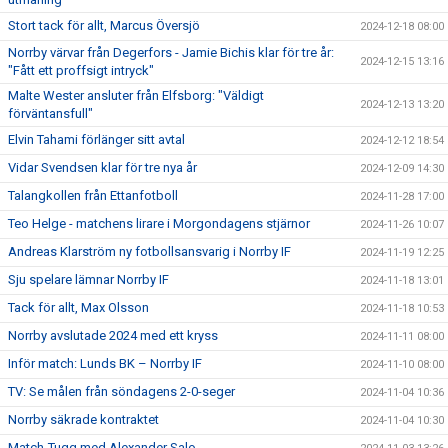
Stort tack för allt, Marcus Översjö
2024-12-18 08:00
Norrby värvar från Degerfors - Jamie Bichis klar för tre år:
2024-12-15 13:16
"Fått ett proffsigt intryck"
Malte Wester ansluter från Elfsborg: "Väldigt
2024-12-13 13:20
förväntansfull"
Elvin Tahami förlänger sitt avtal
2024-12-12 18:54
Vidar Svendsen klar för tre nya år
2024-12-09 14:30
Talangkollen från Ettanfotboll
2024-11-28 17:00
Teo Helge - matchens lirare i Morgondagens stjärnor
2024-11-26 10:07
Andreas Klarström ny fotbollsansvarig i Norrby IF
2024-11-19 12:25
Sju spelare lämnar Norrby IF
2024-11-18 13:01
Tack för allt, Max Olsson
2024-11-18 10:53
Norrby avslutade 2024 med ett kryss
2024-11-11 08:00
Inför match: Lunds BK – Norrby IF
2024-11-10 08:00
TV: Se målen från söndagens 2-0-seger
2024-11-04 10:36
Norrby säkrade kontraktet
2024-11-04 10:30
Match-Tugg med Alexander Salo