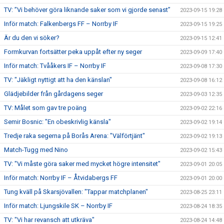
TV: ”Vi behöver göra liknande saker som vi gjorde senast”
2023-09-15 19:28
Inför match: Falkenbergs FF – Norrby IF
2023-09-15 19:25
Är du den vi söker?
2023-09-15 12:41
Formkurvan fortsätter peka uppåt efter ny seger
2023-09-09 17:40
Inför match: Tvååkers IF – Norrby IF
2023-09-08 17:30
TV: "Jäkligt nyttigt att ha den känslan"
2023-09-08 16:12
Glädjebilder från gårdagens seger
2023-09-03 12:35
TV: Målet som gav tre poäng
2023-09-02 22:16
Semir Bosnic: "En obeskrivlig känsla"
2023-09-02 19:14
Tredje raka segerna på Borås Arena: "Välförtjänt"
2023-09-02 19:13
Match-Tugg med Nino
2023-09-02 15:43
TV: "Vi måste göra saker med mycket högre intensitet"
2023-09-01 20:05
Inför match: Norrby IF – Åtvidabergs FF
2023-09-01 20:00
Tung kväll på Skarsjövallen: "Tappar matchplanen"
2023-08-25 23:11
Inför match: Ljungskile SK – Norrby IF
2023-08-24 18:35
TV: "Vi har revansch att utkräva"
2023-08-24 14:48