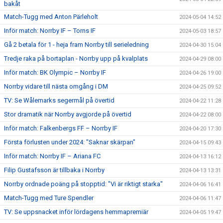
bakåt
Match-Tugg med Anton Pärleholt
2024-05-04 14:52
Inför match: Norrby IF – Torns IF
2024-05-03 18:57
Gå 2 betala för 1 - heja fram Norrby till serieledning
2024-04-30 15:04
Tredje raka på bortaplan - Norrby upp på kvalplats
2024-04-29 08:00
Inför match: BK Olympic – Norrby IF
2024-04-26 19:00
Norrby vidare till nästa omgång i DM
2024-04-25 09:52
TV: Se Wålemarks segermål på övertid
2024-04-22 11:28
Stor dramatik när Norrby avgjorde på övertid
2024-04-22 08:00
Inför match: Falkenbergs FF – Norrby IF
2024-04-20 17:30
Första förlusten under 2024: "Saknar skärpan"
2024-04-15 09:43
Inför match: Norrby IF – Ariana FC
2024-04-13 16:12
Filip Gustafsson är tillbaka i Norrby
2024-04-13 13:31
Norrby ordnade poäng på stopptid: "Vi är riktigt starka"
2024-04-06 16:41
Match-Tugg med Ture Spendler
2024-04-06 11:47
TV: Se uppsnacket inför lördagens hemmapremiär
2024-04-05 19:47