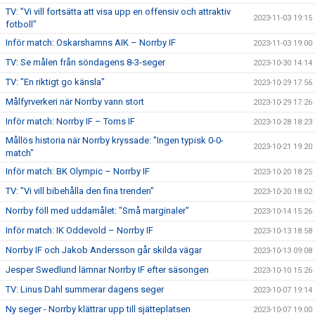
TV: ”Vi vill fortsätta att visa upp en offensiv och attraktiv
2023-11-03 19:15
fotboll”
Inför match: Oskarshamns AIK – Norrby IF
2023-11-03 19:00
TV: Se målen från söndagens 8-3-seger
2023-10-30 14:14
TV: "En riktigt go känsla"
2023-10-29 17:56
Målfyrverkeri när Norrby vann stort
2023-10-29 17:26
Inför match: Norrby IF – Torns IF
2023-10-28 18:23
Mållös historia när Norrby kryssade: "Ingen typisk 0-0-
2023-10-21 19:20
match"
Inför match: BK Olympic – Norrby IF
2023-10-20 18:25
TV: "Vi vill bibehålla den fina trenden"
2023-10-20 18:02
Norrby föll med uddamålet: "Små marginaler"
2023-10-14 15:26
Inför match: IK Oddevold – Norrby IF
2023-10-13 18:58
Norrby IF och Jakob Andersson går skilda vägar
2023-10-13 09:08
Jesper Swedlund lämnar Norrby IF efter säsongen
2023-10-10 15:26
TV: Linus Dahl summerar dagens seger
2023-10-07 19:14
Ny seger - Norrby klättrar upp till sjätteplatsen
2023-10-07 19:00