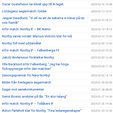
Oscar Gustafsson tar klivet upp till A-laget.
2023-02-16 10:48
Lördagens segermatch i bilder
2023-02-13 10:51
Jesper Swedlund: ”Vi vill se att de sakerna vi tränar på tar
2023-02-10 18:27
oss framåt”
Inför match: Norrby IF – BK Astrio
2023-02-10 18:14
Norrby värvar norskt: Marcus Victorio klar för två
2023-02-10 13:50
Norrby föll med uddamålet
2023-02-05 12:00
Inför match: Norrby IF – Falkenbergs FF
2023-02-03 19:25
Jakob Andersson förstärker Norrby
2023-02-03 16:00
Olle Backlund inför Falkenberg: "Jag har höga
2023-02-03 11:26
förhoppningar inför den matchen"
Säsongspremiär för Nära Norrby!
2023-02-02 16:14
Bilder från fredagens segermatch
2023-01-30 09:00
Seger mot seriekonkurrenten
2023-01-28 08:00
Semir Bosnic ansluter på lån: "En stor talang"
2023-01-27 16:30
Inför match: Norrby IF – Tvååkers IF
2023-01-26 19:36
Anton Pärleholt klar för Norrby: "Fina ledaregenskaper"
2023-01-23 15:30