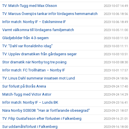
TV: Match-Tugg med Max Olsson
2023-10-07 14:49
TV: Marcus Översjös tankar inför lördagens hemmamatch
2023-10-06 18:56
Inför match: Norrby IF – Eskilsminne IF
2023-10-06 18:49
Varmt välkomna till lördagens familjematch
2023-10-05 11:00
Glädjebilder från 4-3-segern
2023-10-03 11:53
TV: "Dahl var Ronaldinho idag"
2023-10-03 11:11
TV: Upplev dramatiken från gårdagens seger
2023-10-03 10:51
Stor dramatik när Norrby tog tre poäng
2023-10-03 08:30
Inför match: FC Trollhättan – Norrby IF
2023-10-01 17:57
TV: Linus Dahl summerar insatsen mot Lund
2023-09-24 18:06
Sur förlust på Borås Arena
2023-09-24 17:40
Match-Tugg med Victor Astor
2023-09-24 14:29
Inför match: Norrby IF – Lunds BK
2023-09-23 16:41
Nära Norrby S03E08: "Han är fortfarande obesegrad"
2023-09-21 18:07
TV: Filip Gustafsson efter förlusten i Falkenberg
2023-09-16 21:01
Sur uddamålsförlust i Falkenberg
2023-09-16 18:00