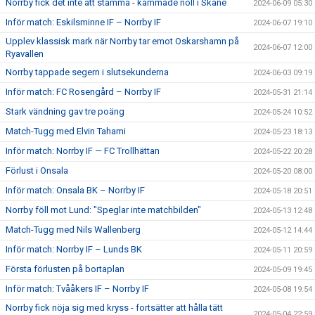
Norrby fick det inte att stämma - kammade noll i Skåne
2024-06-09 05:30
Inför match: Eskilsminne IF – Norrby IF
2024-06-07 19:10
Upplev klassisk mark när Norrby tar emot Oskarshamn på
2024-06-07 12:00
Ryavallen
Norrby tappade segern i slutsekunderna
2024-06-03 09:19
Inför match: FC Rosengård – Norrby IF
2024-05-31 21:14
Stark vändning gav tre poäng
2024-05-24 10:52
Match-Tugg med Elvin Tahami
2024-05-23 18:13
Inför match: Norrby IF — FC Trollhättan
2024-05-22 20:28
Förlust i Onsala
2024-05-20 08:00
Inför match: Onsala BK – Norrby IF
2024-05-18 20:51
Norrby föll mot Lund: "Speglar inte matchbilden"
2024-05-13 12:48
Match-Tugg med Nils Wallenberg
2024-05-12 14:44
Inför match: Norrby IF – Lunds BK
2024-05-11 20:59
Första förlusten på bortaplan
2024-05-09 19:45
Inför match: Tvååkers IF – Norrby IF
2024-05-08 19:54
Norrby fick nöja sig med kryss - fortsätter att hålla tätt
2024-05-04 22:59