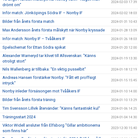
2024-02-03 17:39
drömt om"
Inför match: Jönköpings Södra IF – Norrby IF
2024-02-02 18:03
Bilder från årets första match
2024-01-31 10:43
Max Andersson årets första målskytt när Norrby kryssade
2024-01-28 13:09
Inför match: Norrby IF – Tvååkers IF
2024-01-26 18:03
Spelschemat för Ettan Södra spikat
2024-01-20 12:00
Alexander Warneryd tar klivet till Allsvenskan: "Känns
2024-01-19 13:30
otroligt stort"
Nils Wallenberg är tillbaka: "En viktig pusselbit"
2024-01-18 12:19
Andreas Hansen förstärker Norrby: "Fått ett proffsigt
2024-01-15 15:45
intryck"
Norrby inleder försäsongen mot Tvååkers IF
2024-01-10 14:00
Bilder från årets första träning
2024-01-10 13:29
Tim Svensson Lillvik återvänder: "Känns fantastiskt kul"
2024-01-06 14:25
Träningsstart 2024
2024-01-04 14:30
Viktor Widell ansluter från Elfsborg "Gillar ambitionerna
2023-12-30 15:40
som finns här"