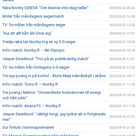
Nära Norrby S03E04: "Det stannar inte idag heller"
2023-05-04 20:24
Bilder från måndagens segermatch
2023-05-02 14:30
TV: Se målen från måndagens seger
2023-05-02 12:05
"Kul att allt hårt slit lönar sig"
2023-05-01 19:31
Tredje raka när Norrby tog en ny 3-0-seger
2023-05-01 18:05
Inför match: Norrby IF – BK Olympic
2023-04-30 18:18
Jesper Swedlund: "Tror på en publikvänlig match"
2023-04-30 13:51
TV: Se målen från lördagens 3-0-seger
2023-04-23 15:00
Tre nya poäng in på kontot - Atola Meja tvåmålskytt i skåne
2023-04-22 18:17
Inför match: Torns IF – Norrby IF
2023-04-21 17:30
Tre poäng i Malmö: "Omvandlade frustrationen till energi
2023-04-15 18:24
och hårt jobb"
Inför match: Ariana FC – Norrby IF
2023-04-14 17:30
Jesper Swedlund: "Jäkligt tungt, jag tycker att vi förtjänade
2023-04-10 21:01
mer"
Sur förlust i hemmapremiären
2023-04-10 21:00
TV: Marcus Översjös tankar inför måndagen