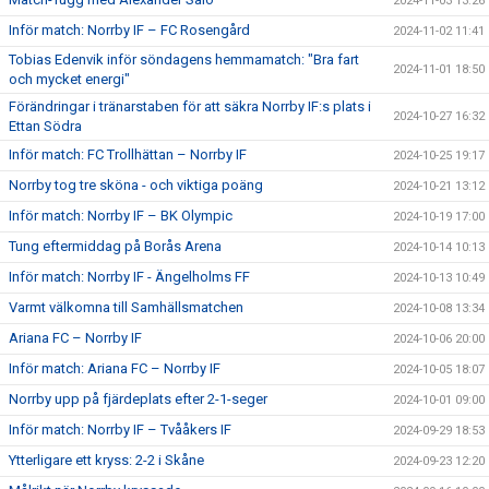
2024-11-03 13:26
Inför match: Norrby IF – FC Rosengård
2024-11-02 11:41
Tobias Edenvik inför söndagens hemmamatch: "Bra fart
2024-11-01 18:50
och mycket energi"
Förändringar i tränarstaben för att säkra Norrby IF:s plats i
2024-10-27 16:32
Ettan Södra
Inför match: FC Trollhättan – Norrby IF
2024-10-25 19:17
Norrby tog tre sköna - och viktiga poäng
2024-10-21 13:12
Inför match: Norrby IF – BK Olympic
2024-10-19 17:00
Tung eftermiddag på Borås Arena
2024-10-14 10:13
Inför match: Norrby IF - Ängelholms FF
2024-10-13 10:49
Varmt välkomna till Samhällsmatchen
2024-10-08 13:34
Ariana FC – Norrby IF
2024-10-06 20:00
Inför match: Ariana FC – Norrby IF
2024-10-05 18:07
Norrby upp på fjärdeplats efter 2-1-seger
2024-10-01 09:00
Inför match: Norrby IF – Tvååkers IF
2024-09-29 18:53
Ytterligare ett kryss: 2-2 i Skåne
2024-09-23 12:20