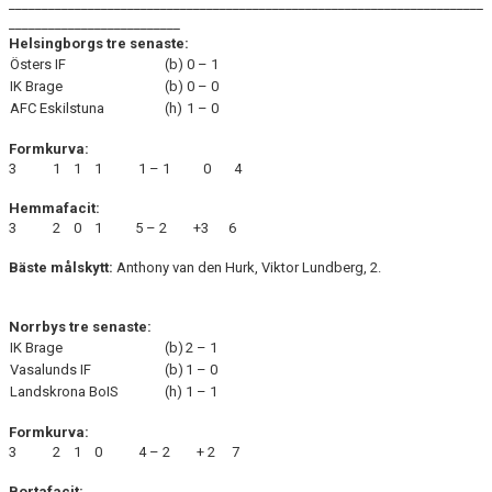
________________________________________________________________________
__________________________
Helsingborgs tre senaste:
Östers IF
(b)
0 – 1
IK Brage
(b)
0 – 0
AFC Eskilstuna
(h)
1 – 0
Formkurva:
3 1 1 1 1 – 1 0 4
Hemmafacit:
3 2 0 1 5 – 2 +3 6
Bäste målskytt:
Anthony van den Hurk, Viktor Lundberg, 2.
Norrbys tre senaste:
IK Brage
(b)
2 – 1
Vasalunds IF
(b)
1 – 0
Landskrona BoIS
(h)
1 – 1
Formkurva:
3 2 1 0 4 – 2 + 2 7
Bortafacit: