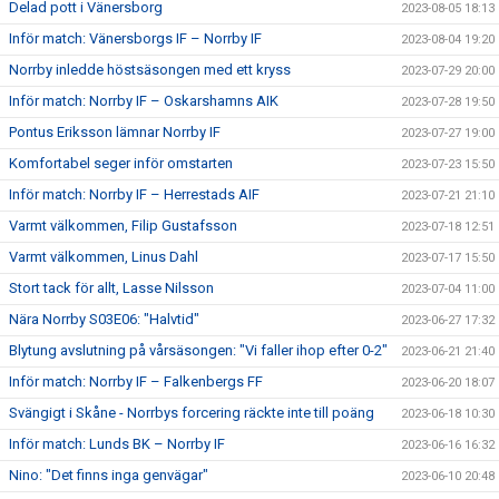
Delad pott i Vänersborg
2023-08-05 18:13
Inför match: Vänersborgs IF – Norrby IF
2023-08-04 19:20
Norrby inledde höstsäsongen med ett kryss
2023-07-29 20:00
Inför match: Norrby IF – Oskarshamns AIK
2023-07-28 19:50
Pontus Eriksson lämnar Norrby IF
2023-07-27 19:00
Komfortabel seger inför omstarten
2023-07-23 15:50
Inför match: Norrby IF – Herrestads AIF
2023-07-21 21:10
Varmt välkommen, Filip Gustafsson
2023-07-18 12:51
Varmt välkommen, Linus Dahl
2023-07-17 15:50
Stort tack för allt, Lasse Nilsson
2023-07-04 11:00
Nära Norrby S03E06: "Halvtid"
2023-06-27 17:32
Blytung avslutning på vårsäsongen: "Vi faller ihop efter 0-2"
2023-06-21 21:40
Inför match: Norrby IF – Falkenbergs FF
2023-06-20 18:07
Svängigt i Skåne - Norrbys forcering räckte inte till poäng
2023-06-18 10:30
Inför match: Lunds BK – Norrby IF
2023-06-16 16:32
Nino: "Det finns inga genvägar"
2023-06-10 20:48