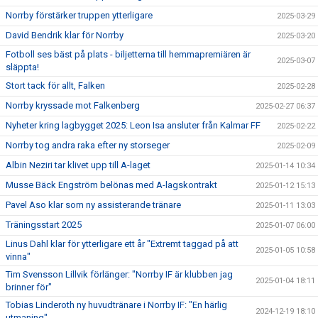
Norrby förstärker truppen ytterligare
2025-03-29
David Bendrik klar för Norrby
2025-03-20
Fotboll ses bäst på plats - biljetterna till hemmapremiären är
2025-03-07
släppta!
Stort tack för allt, Falken
2025-02-28
Norrby kryssade mot Falkenberg
2025-02-27 06:37
Nyheter kring lagbygget 2025: Leon Isa ansluter från Kalmar FF
2025-02-22
Norrby tog andra raka efter ny storseger
2025-02-09
Albin Neziri tar klivet upp till A-laget
2025-01-14 10:34
Musse Bäck Engström belönas med A-lagskontrakt
2025-01-12 15:13
Pavel Aso klar som ny assisterande tränare
2025-01-11 13:03
Träningsstart 2025
2025-01-07 06:00
Linus Dahl klar för ytterligare ett år "Extremt taggad på att
2025-01-05 10:58
vinna"
Tim Svensson Lillvik förlänger: "Norrby IF är klubben jag
2025-01-04 18:11
brinner för"
Tobias Linderoth ny huvudtränare i Norrby IF: "En härlig
2024-12-19 18:10
utmaning"