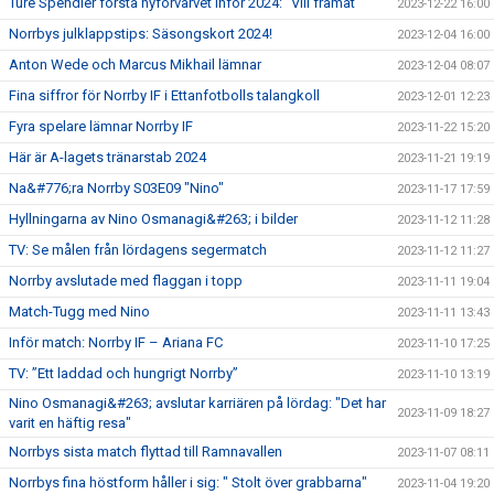
Ture Spendler första nyförvärvet inför 2024: "Vill framåt"
2023-12-22 16:00
Norrbys julklappstips: Säsongskort 2024!
2023-12-04 16:00
Anton Wede och Marcus Mikhail lämnar
2023-12-04 08:07
Fina siffror för Norrby IF i Ettanfotbolls talangkoll
2023-12-01 12:23
Fyra spelare lämnar Norrby IF
2023-11-22 15:20
Här är A-lagets tränarstab 2024
2023-11-21 19:19
Na&#776;ra Norrby S03E09 "Nino"
2023-11-17 17:59
Hyllningarna av Nino Osmanagi&#263; i bilder
2023-11-12 11:28
TV: Se målen från lördagens segermatch
2023-11-12 11:27
Norrby avslutade med flaggan i topp
2023-11-11 19:04
Match-Tugg med Nino
2023-11-11 13:43
Inför match: Norrby IF – Ariana FC
2023-11-10 17:25
TV: ”Ett laddad och hungrigt Norrby”
2023-11-10 13:19
Nino Osmanagi&#263; avslutar karriären på lördag: "Det har
2023-11-09 18:27
varit en häftig resa"
Norrbys sista match flyttad till Ramnavallen
2023-11-07 08:11
Norrbys fina höstform håller i sig: " Stolt över grabbarna"
2023-11-04 19:20