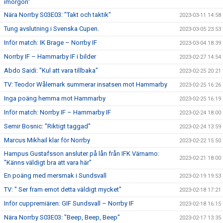
imorgon"
Nära Norrby S03E03: "Takt och taktik"
2023-03-11 14:58
Tung avslutning i Svenska Cupen.
2023-03-05 23:53
Inför match: IK Brage – Norrby IF
2023-03-04 18:39
Norrby IF – Hammarby IF i bilder
2023-02-27 14:54
Abdo Saidi: "Kul att vara tillbaka"
2023-02-25 20:21
TV: Teodor Wålemark summerar insatsen mot Hammarby
2023-02-25 16:26
Inga poäng hemma mot Hammarby
2023-02-25 16:19
Inför match: Norrby IF – Hammarby IF
2023-02-24 18:00
Semir Bosnic: "Riktigt taggad"
2023-02-24 13:59
Marcus Mikhail klar för Norrby
2023-02-22 15:50
Hampus Gustafsson ansluter på lån från IFK Värnamo:
2023-02-21 18:00
"Känns väldigt bra att vara här"
En poäng med mersmak i Sundsvall
2023-02-19 19:53
TV: " Ser fram emot detta väldigt mycket"
2023-02-18 17:21
Inför cuppremiären: GIF Sundsvall – Norrby IF
2023-02-18 16:15
Nära Norrby S03E03: "Beep, Beep, Beep"
2023-02-17 13:35