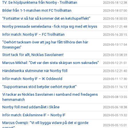
TV: Se höjdpunkterna från Norrby - Trollhättan
2023-05-18 12:38
Bilder från 1-1-matchen mot FC Trollhättan
2023-05-18 07:00
"Fortsätter vi så här så kommer det en ketchupeffekt"
2023-05-18 00:03
Norrby pressade serieledarna - fick nöja sig med ett kryss
2023-05-17 21:48
Inför match: Norrby IF – FC Trollhättan
2023-05-16 20:15
"Oerhört tacksam över att jag har fått tillhöra den här
2023-05-13 17:54
föreningen"
Stort tack för allt, Nicklas Savolainen!
2023-05-13 08:59
Marcus Mikhail: "Det var den sista skärpan som saknades"
2023-05-12 21:51
Händelserika slutminuter när Norrby föll
2023-05-12 21:40
Inför match: Norrby IF – IK Oddevold
2023-05-11 17:30
"Supportrarnas stöd betyder oerhört mycket"
2023-05-11 16:13
Vi tackar av Nicklas Savolainen i samband med fredagens
2023-05-08 13:55
hemmamatch
Norrby föll med uddamålet i Skåne
2023-05-06 18:38
Inför match: Eskilsminne IF – Norrby IF
2023-05-05 19:32
Marcus Översjö: "Vi vill bygga vidare på det vi gjorde
2023-05-05 15:01
senast"