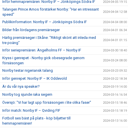
Inför hemmapremiären: Norrby IF – Jönköpings Södra IF
2024-04-05 19:15
Talangen Prince Amos förstärker Norrby: "Har en intressant
2024-04-04 12:58
speed"
Publikinformation: Norrby IF – Jönköpings Södra IF
2024-04-04 08:00
Bilder från lördagens premiärseger
2024-04-01 06:34
Härlig premiärseger i Skåne: "Riktigt skönt att inleda med
2024-04-01 01:15
tre poäng"
Inför seriepremiären: Ängelholms FF – Norrby IF
2024-03-30 18:40
Kryss i genrepet - Norrby gick obesegrade genom
2024-03-24 08:00
försäsongen
Norrby testar nigeriansk talang
2024-03-23 09:32
Inför genrepet: Norrby IF – IK Oddevold
2024-03-22 18:34
Är du vår nya speaker?
2024-03-19 14:00
Norrby tog sjunde raka segern
2024-03-16 16:54
Översjö: "Vi har lagt upp försäsongen i lite olika faser"
2024-03-15 18:46
Inför match: Norrby IF – Qviding FIF
2024-03-15 18:19
Fotboll ses bäst på plats - köp biljetter till
2024-03-13 16:00
hemmapremiären!