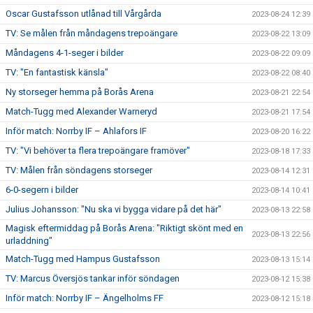
Oscar Gustafsson utlånad till Vårgårda
2023-08-24 12:39
TV: Se målen från måndagens trepoängare
2023-08-22 13:09
Måndagens 4-1-seger i bilder
2023-08-22 09:09
TV: "En fantastisk känsla"
2023-08-22 08:40
Ny storseger hemma på Borås Arena
2023-08-21 22:54
Match-Tugg med Alexander Warneryd
2023-08-21 17:54
Inför match: Norrby IF – Ahlafors IF
2023-08-20 16:22
TV: "Vi behöver ta flera trepoängare framöver"
2023-08-18 17:33
TV: Målen från söndagens storseger
2023-08-14 12:31
6-0-segern i bilder
2023-08-14 10:41
Julius Johansson: "Nu ska vi bygga vidare på det här"
2023-08-13 22:58
Magisk eftermiddag på Borås Arena: "Riktigt skönt med en
2023-08-13 22:56
urladdning"
Match-Tugg med Hampus Gustafsson
2023-08-13 15:14
TV: Marcus Översjös tankar inför söndagen
2023-08-12 15:38
Inför match: Norrby IF – Ängelholms FF
2023-08-12 15:18