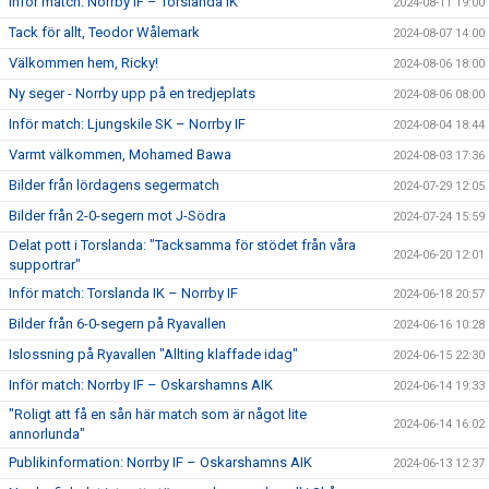
Inför match: Norrby IF – Torslanda IK
2024-08-11 19:00
Tack för allt, Teodor Wålemark
2024-08-07 14:00
Välkommen hem, Ricky!
2024-08-06 18:00
Ny seger - Norrby upp på en tredjeplats
2024-08-06 08:00
Inför match: Ljungskile SK – Norrby IF
2024-08-04 18:44
Varmt välkommen, Mohamed Bawa
2024-08-03 17:36
Bilder från lördagens segermatch
2024-07-29 12:05
Bilder från 2-0-segern mot J-Södra
2024-07-24 15:59
Delat pott i Torslanda: "Tacksamma för stödet från våra
2024-06-20 12:01
supportrar"
Inför match: Torslanda IK – Norrby IF
2024-06-18 20:57
Bilder från 6-0-segern på Ryavallen
2024-06-16 10:28
Islossning på Ryavallen "Allting klaffade idag"
2024-06-15 22:30
Inför match: Norrby IF – Oskarshamns AIK
2024-06-14 19:33
"Roligt att få en sån här match som är något lite
2024-06-14 16:02
annorlunda"
Publikinformation: Norrby IF – Oskarshamns AIK
2024-06-13 12:37