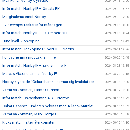
Målrikt när Norrby kryssade
2024-09-16 10:00
Inför match: Norrby IF – Onsala BK
2024-09-14 18:57
Marginalerna emot Norrby
2024-09-10 12:50
TV: Översjös tankar inför måndagen
2024-09-08 14:30
Inför match: Norrby IF – Falkenbergs FF
2024-09-08 14:24
Tung kväll i Jönköping
2024-09-03 12:49
Inför match: Jönköpings Södra IF – Norrby IF
2024-09-01 19:26
Förlust hemma mot Eskilsminne
2024-08-26 10:48
Inför match: Norrby IF – Eskilsminne IF
2024-08-23 19:35
Marcus Victorio lämnar Norrby IF
2024-08-22 10:15
Norrby kryssade i Oskarshamn - närmar sig kvalplatsen
2024-08-18 11:30
Varmt välkommen, Liam Olausson
2024-08-17 10:00
Inför match: Oskarshamns AIK – Norrby IF
2024-08-16 18:22
Oskar Gaschet Lundgren belönas med A-lagskontrakt
2024-08-16 13:02
Varmt välkommen, Mark Gorgos
2024-08-13 17:08
Ricky matchhjälte i återkomsten
2024-08-13 11:10