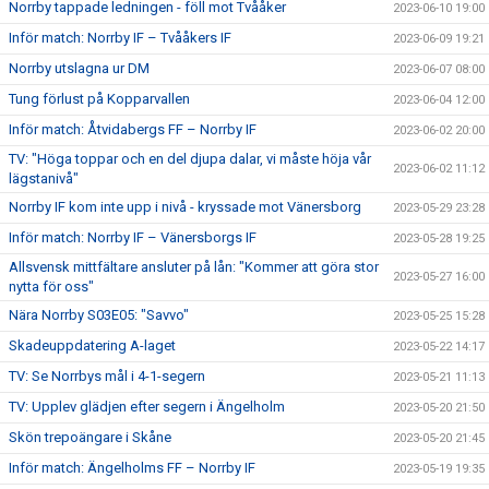
Norrby tappade ledningen - föll mot Tvååker
2023-06-10 19:00
Inför match: Norrby IF – Tvååkers IF
2023-06-09 19:21
Norrby utslagna ur DM
2023-06-07 08:00
Tung förlust på Kopparvallen
2023-06-04 12:00
Inför match: Åtvidabergs FF – Norrby IF
2023-06-02 20:00
TV: "Höga toppar och en del djupa dalar, vi måste höja vår
2023-06-02 11:12
lägstanivå"
Norrby IF kom inte upp i nivå - kryssade mot Vänersborg
2023-05-29 23:28
Inför match: Norrby IF – Vänersborgs IF
2023-05-28 19:25
Allsvensk mittfältare ansluter på lån: "Kommer att göra stor
2023-05-27 16:00
nytta för oss"
Nära Norrby S03E05: "Savvo"
2023-05-25 15:28
Skadeuppdatering A-laget
2023-05-22 14:17
TV: Se Norrbys mål i 4-1-segern
2023-05-21 11:13
TV: Upplev glädjen efter segern i Ängelholm
2023-05-20 21:50
Skön trepoängare i Skåne
2023-05-20 21:45
Inför match: Ängelholms FF – Norrby IF
2023-05-19 19:35