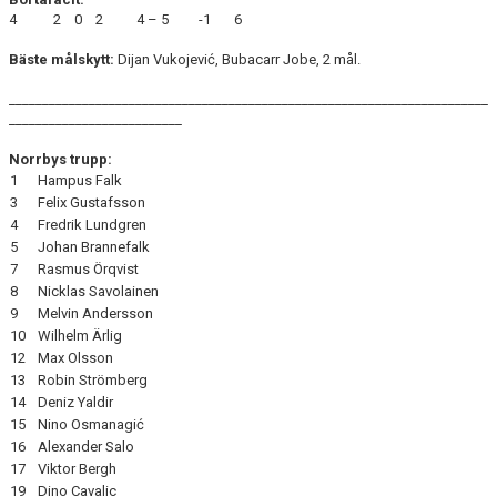
4 2 0 2 4 – 5 -1 6
Bäste målskytt:
Dijan Vukojević, Bubacarr Jobe, 2 mål.
________________________________________________________________________
__________________________
Norrbys trupp:
1
Hampus Falk
3
Felix Gustafsson
4
Fredrik Lundgren
5
Johan Brannefalk
7
Rasmus Örqvist
8
Nicklas Savolainen
9
Melvin Andersson
10
Wilhelm Ärlig
12
Max Olsson
13
Robin Strömberg
14
Deniz Yaldir
15
Nino Osmanagić
16
Alexander Salo
17
Viktor Bergh
19
Dino Cavalic