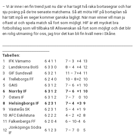
– Vi är inne i en fin trend just nu där vi har tagit två raka bortasegrar och har
sju poäng på de tre senaste matcherna. Så att möta HIF på bortaplan så
här tätt inpå en seger kommer ganska lägligt. När man vinner vill man ju
oftast ut och spela match så fort som möjligt. HIF är ett mycket bra
fotbollslag som vill tillbaka till Allsvenskan så fort som möjligt och det blir
en rolig utmaning för oss, jag tror det kan bli fin kväll nere i Skåne.
________________________________________________________________________
__________________________
Tabellen:
1
IFK Värnamo
6
4
1
1
7 – 3
+4
13
2
Landskrona BoIS
6
3
3
0
8 – 4
+4
12
3
GIF Sundsvall
6
3
2
1
11 – 7
+4
11
4
Trelleborgs FF
6
2
4
0
10 – 8
+2
10
5
GAIS
6
3
1
2
7 – 6
+1
10
6
Norrby IF
6
3
1
2
7 – 6
+1
10
7
Östers IF
6
3
1
2
7 – 7
0
10
8
Helsingborgs IF
6
2
3
1
7 – 4
+3
9
9
Västerås SK
6
2
3
1
5 – 4
+1
9
10
AFC Eskilstuna
6
2
2
2
4 – 2
+2
8
11
Falkenbergs FF
6
2
0
4
6 – 10
-4
6
Jönköpings Södra
12
6
1
2
3
7 – 7
0
5
IF