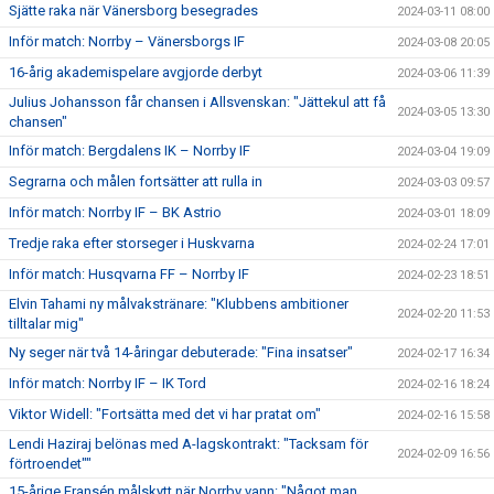
Sjätte raka när Vänersborg besegrades
2024-03-11 08:00
Inför match: Norrby – Vänersborgs IF
2024-03-08 20:05
16-årig akademispelare avgjorde derbyt
2024-03-06 11:39
Julius Johansson får chansen i Allsvenskan: "Jättekul att få
2024-03-05 13:30
chansen"
Inför match: Bergdalens IK – Norrby IF
2024-03-04 19:09
Segrarna och målen fortsätter att rulla in
2024-03-03 09:57
Inför match: Norrby IF – BK Astrio
2024-03-01 18:09
Tredje raka efter storseger i Huskvarna
2024-02-24 17:01
Inför match: Husqvarna FF – Norrby IF
2024-02-23 18:51
Elvin Tahami ny målvakstränare: "Klubbens ambitioner
2024-02-20 11:53
tilltalar mig"
Ny seger när två 14-åringar debuterade: "Fina insatser"
2024-02-17 16:34
Inför match: Norrby IF – IK Tord
2024-02-16 18:24
Viktor Widell: "Fortsätta med det vi har pratat om"
2024-02-16 15:58
Lendi Haziraj belönas med A-lagskontrakt: "Tacksam för
2024-02-09 16:56
förtroendet""
15-årige Fransén målskytt när Norrby vann: "Något man