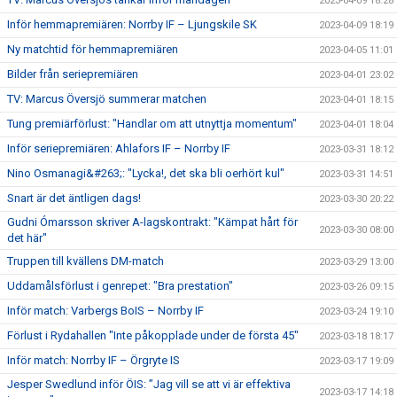
2023-04-09 18:28
Inför hemmapremiären: Norrby IF – Ljungskile SK
2023-04-09 18:19
Ny matchtid för hemmapremiären
2023-04-05 11:01
Bilder från seriepremiären
2023-04-01 23:02
TV: Marcus Översjö summerar matchen
2023-04-01 18:15
Tung premiärförlust: "Handlar om att utnyttja momentum"
2023-04-01 18:04
Inför seriepremiären: Ahlafors IF – Norrby IF
2023-03-31 18:12
Nino Osmanagi&#263;: "Lycka!, det ska bli oerhört kul"
2023-03-31 14:51
Snart är det äntligen dags!
2023-03-30 20:22
Gudni Ómarsson skriver A-lagskontrakt: "Kämpat hårt för
2023-03-30 08:00
det här"
Truppen till kvällens DM-match
2023-03-29 13:00
Uddamålsförlust i genrepet: "Bra prestation"
2023-03-26 09:15
Inför match: Varbergs BoIS – Norrby IF
2023-03-24 19:10
Förlust i Rydahallen "Inte påkopplade under de första 45"
2023-03-18 18:17
Inför match: Norrby IF – Örgryte IS
2023-03-17 19:09
Jesper Swedlund inför ÖIS: ”Jag vill se att vi är effektiva
2023-03-17 14:18