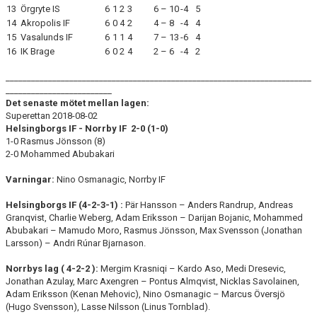
13
Örgryte IS
6
1
2
3
6 – 10
-4
5
14
Akropolis IF
6
0
4
2
4 – 8
-4
4
15
Vasalunds IF
6
1
1
4
7 – 13
-6
4
16
IK Brage
6
0
2
4
2 – 6
-4
2
________________________________________________________________________
_________________________
Det senaste mötet mellan lagen:
Superettan 2018-08-02
Helsingborgs IF - Norrby IF 2-0 (1-0)
1-0 Rasmus Jönsson (8)
2-0 Mohammed Abubakari
Varningar:
Nino Osmanagic, Norrby IF
Helsingborgs IF (4-2-3-1) :
Pär Hansson – Anders Randrup, Andreas
Granqvist, Charlie Weberg, Adam Eriksson – Darijan Bojanic, Mohammed
Abubakari – Mamudo Moro, Rasmus Jönsson, Max Svensson (Jonathan
Larsson) – Andri Rúnar Bjarnason.
Norrbys lag ( 4-2-2 ):
Mergim Krasniqi – Kardo Aso, Medi Dresevic,
Jonathan Azulay, Marc Axengren – Pontus Almqvist, Nicklas Savolainen,
Adam Eriksson (Kenan Mehovic), Nino Osmanagic – Marcus Översjö
(Hugo Svensson), Lasse Nilsson (Linus Tornblad).