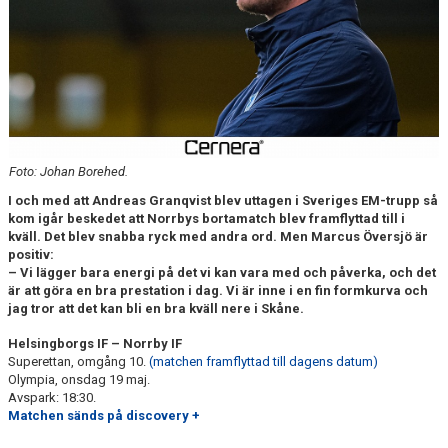
DOKUMENT
BILDARKIV
BILDER 2025
TABELL ETTAN SÖDRA 2025
Foto: Johan Borehed.
I och med att Andreas Granqvist blev uttagen i Sveriges EM-trupp så
kom igår beskedet att Norrbys bortamatch blev framflyttad till i
kväll. Det blev snabba ryck med andra ord. Men Marcus Översjö är
positiv:
– Vi lägger bara energi på det vi kan vara med och påverka, och det
är att göra en bra prestation i dag. Vi är inne i en fin formkurva och
jag tror att det kan bli en bra kväll nere i Skåne.
Helsingborgs IF
–
Norrby IF
Superettan, omgång 10.
(matchen framflyttad till dagens datum)
Olympia, onsdag 19 maj.
Avspark: 18:30.
Matchen sänds på discovery +