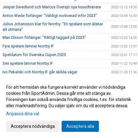
Jesper Swedlund och Marcus Översjö nya huvudtränare
2022-12-12 18:30
Anton Wede förlänger: ”Väldigt motiverad inför 2023"
2022-12-09 16:33
Julius Johansson klar för Norrby: "En spelare som älskar
2022-12-08 13:00
att utmana"
Max Olsson förlänger: ”Riktigt taggad på 2023”
2022-12-02 14:00
Fyra spelare lämnar Norrby IF
2022-12-02 12:07
Speldatum för Svenska Cupen 2023
2022-12-01 17:17
Sex spelare lämnar Norrby IF
2022-11-22 10:48
Ivo Pekalski och Norrby IF går skilda vägar
2022-11-20 11:56
Norrby ställs mot Abdos Saidis Hammarby i Svenska
2022-11-13 18:07
Cupen.
För att hemsidan ska fungera korrekt använder vi nödvändiga
cookies från SportAdmin. Dessa går inte att stänga av.
Johan Brannefalk och Norrby IF går skilda vägar
2022-11-11 15:58
Föreningen kan också använda frivilliga cookies, t.ex. för statistik
Norrby IF och Fredrik Lundgren går skilda vägar
2022-11-11 12:13
eller marknadsföring. Du väljer själv om du vill acceptera dessa.
Nära Norrby S02E09: "Det här är föreningen i mitt hjärta"
2022-11-10 20:39
Anpassa dina val
Viktor Bergh lämnar Norrby - klar för IFK Värnamo
2022-11-10 19:03
Acceptera nödvändiga
Acceptera alla
Mak Lind och Norrby IF går skilda vägar
2022-11-08 15:30
Nicklas Savolainen: "Det här är föreningen i mitt hjärta"
2022-11-06 10:27