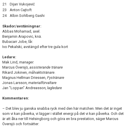
21
Dijan Vukojević
23
Anton Cajtoft
24
Albin Sohlberg Gashi
Skador/avstäningnar:
Abbas Mohamad, axel.
Benjamin Arapovic, knä.
Bubacarr Jobe, lår.
Ivo Pekalski, avstängd efter tre gula kort
Ledare:
Mak Lind,
manager.
Marcus Översjö
, assisterande tränare
Rikard Jokinen,
målvaktstränare.
Magnus Hellman Driessen,
Fystränare
Jonas Larsson
, materialförvaltare
Jan "Loppan" Andreasson
, lagledare
Kommentaren:
– Det blev ju ganska snabba ryck med den här matchen. Men det är inget
som vi kan påverka, vi lägger i stället energi på det vi kan påverka. Och det
är att åka ner till Helsingborg och göra en bra prestation, säger Marcus
Översjö och fortsätter: