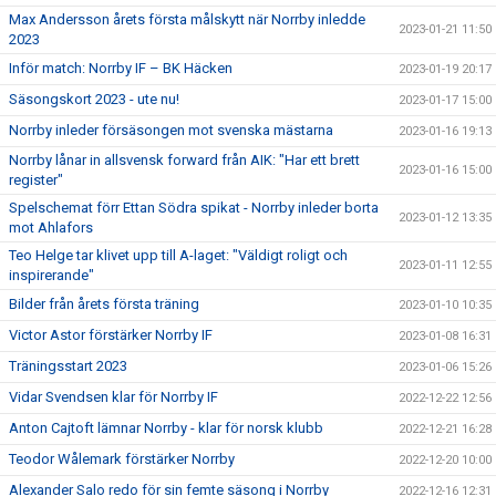
Max Andersson årets första målskytt när Norrby inledde
2023-01-21 11:50
2023
Inför match: Norrby IF – BK Häcken
2023-01-19 20:17
Säsongskort 2023 - ute nu!
2023-01-17 15:00
Norrby inleder försäsongen mot svenska mästarna
2023-01-16 19:13
Norrby lånar in allsvensk forward från AIK: "Har ett brett
2023-01-16 15:00
register"
Spelschemat förr Ettan Södra spikat - Norrby inleder borta
2023-01-12 13:35
mot Ahlafors
Teo Helge tar klivet upp till A-laget: "Väldigt roligt och
2023-01-11 12:55
inspirerande"
Bilder från årets första träning
2023-01-10 10:35
Victor Astor förstärker Norrby IF
2023-01-08 16:31
Träningsstart 2023
2023-01-06 15:26
Vidar Svendsen klar för Norrby IF
2022-12-22 12:56
Anton Cajtoft lämnar Norrby - klar för norsk klubb
2022-12-21 16:28
Teodor Wålemark förstärker Norrby
2022-12-20 10:00
Alexander Salo redo för sin femte säsong i Norrby
2022-12-16 12:31