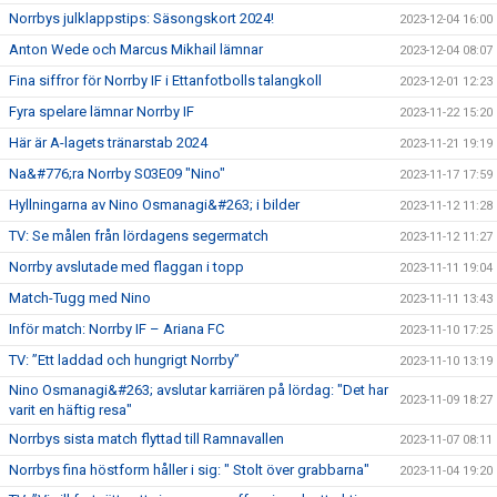
Norrbys julklappstips: Säsongskort 2024!
2023-12-04 16:00
Anton Wede och Marcus Mikhail lämnar
2023-12-04 08:07
Fina siffror för Norrby IF i Ettanfotbolls talangkoll
2023-12-01 12:23
Fyra spelare lämnar Norrby IF
2023-11-22 15:20
Här är A-lagets tränarstab 2024
2023-11-21 19:19
Na&#776;ra Norrby S03E09 "Nino"
2023-11-17 17:59
Hyllningarna av Nino Osmanagi&#263; i bilder
2023-11-12 11:28
TV: Se målen från lördagens segermatch
2023-11-12 11:27
Norrby avslutade med flaggan i topp
2023-11-11 19:04
Match-Tugg med Nino
2023-11-11 13:43
Inför match: Norrby IF – Ariana FC
2023-11-10 17:25
TV: ”Ett laddad och hungrigt Norrby”
2023-11-10 13:19
Nino Osmanagi&#263; avslutar karriären på lördag: "Det har
2023-11-09 18:27
varit en häftig resa"
Norrbys sista match flyttad till Ramnavallen
2023-11-07 08:11
Norrbys fina höstform håller i sig: " Stolt över grabbarna"
2023-11-04 19:20