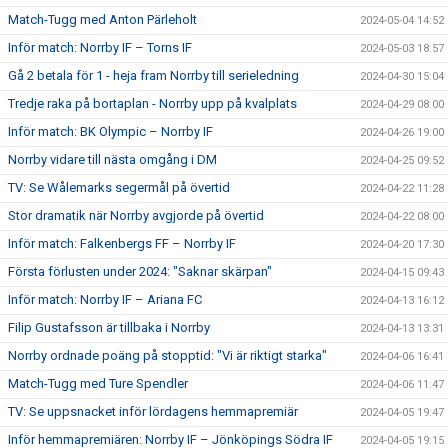
Match-Tugg med Anton Pärleholt
2024-05-04 14:52
Inför match: Norrby IF – Torns IF
2024-05-03 18:57
Gå 2 betala för 1 - heja fram Norrby till serieledning
2024-04-30 15:04
Tredje raka på bortaplan - Norrby upp på kvalplats
2024-04-29 08:00
Inför match: BK Olympic – Norrby IF
2024-04-26 19:00
Norrby vidare till nästa omgång i DM
2024-04-25 09:52
TV: Se Wålemarks segermål på övertid
2024-04-22 11:28
Stor dramatik när Norrby avgjorde på övertid
2024-04-22 08:00
Inför match: Falkenbergs FF – Norrby IF
2024-04-20 17:30
Första förlusten under 2024: "Saknar skärpan"
2024-04-15 09:43
Inför match: Norrby IF – Ariana FC
2024-04-13 16:12
Filip Gustafsson är tillbaka i Norrby
2024-04-13 13:31
Norrby ordnade poäng på stopptid: "Vi är riktigt starka"
2024-04-06 16:41
Match-Tugg med Ture Spendler
2024-04-06 11:47
TV: Se uppsnacket inför lördagens hemmapremiär
2024-04-05 19:47
Inför hemmapremiären: Norrby IF – Jönköpings Södra IF
2024-04-05 19:15