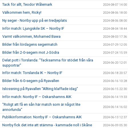
Tack för allt, Teodor Wålemark
2024-08-07 14:00
Välkommen hem, Ricky!
2024-08-06 18:00
Ny seger - Norrby upp på en tredjeplats
2024-08-06 08:00
Inför match: Ljungskile SK – Norrby IF
2024-08-04 18:44
Varmt välkommen, Mohamed Bawa
2024-08-03 17:36
Bilder från lördagens segermatch
2024-07-29 12:05
Bilder från 2-0-segern mot J-Södra
2024-07-24 15:59
Delat pott i Torslanda: "Tacksamma för stödet från våra
2024-06-20 12:01
supportrar"
Inför match: Torslanda IK – Norrby IF
2024-06-18 20:57
Bilder från 6-0-segern på Ryavallen
2024-06-16 10:28
Islossning på Ryavallen "Allting klaffade idag"
2024-06-15 22:30
Inför match: Norrby IF – Oskarshamns AIK
2024-06-14 19:33
"Roligt att få en sån här match som är något lite
2024-06-14 16:02
annorlunda"
Publikinformation: Norrby IF – Oskarshamns AIK
2024-06-13 12:37
Norrby fick det inte att stämma - kammade noll i Skåne
2024-06-09 05:30