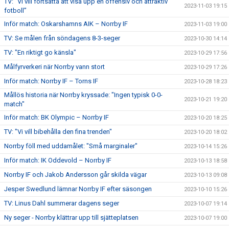
TV: ”Vi vill fortsätta att visa upp en offensiv och attraktiv
2023-11-03 19:15
fotboll”
Inför match: Oskarshamns AIK – Norrby IF
2023-11-03 19:00
TV: Se målen från söndagens 8-3-seger
2023-10-30 14:14
TV: "En riktigt go känsla"
2023-10-29 17:56
Målfyrverkeri när Norrby vann stort
2023-10-29 17:26
Inför match: Norrby IF – Torns IF
2023-10-28 18:23
Mållös historia när Norrby kryssade: "Ingen typisk 0-0-
2023-10-21 19:20
match"
Inför match: BK Olympic – Norrby IF
2023-10-20 18:25
TV: "Vi vill bibehålla den fina trenden"
2023-10-20 18:02
Norrby föll med uddamålet: "Små marginaler"
2023-10-14 15:26
Inför match: IK Oddevold – Norrby IF
2023-10-13 18:58
Norrby IF och Jakob Andersson går skilda vägar
2023-10-13 09:08
Jesper Swedlund lämnar Norrby IF efter säsongen
2023-10-10 15:26
TV: Linus Dahl summerar dagens seger
2023-10-07 19:14
Ny seger - Norrby klättrar upp till sjätteplatsen
2023-10-07 19:00