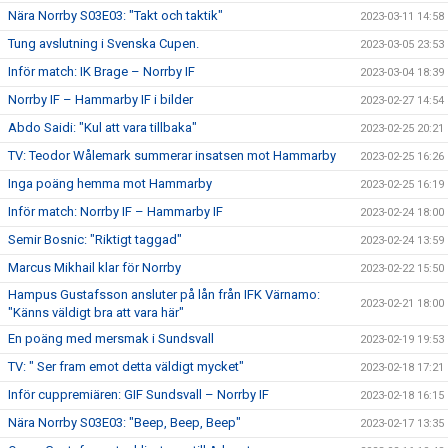
Nära Norrby S03E03: "Takt och taktik"
2023-03-11 14:58
Tung avslutning i Svenska Cupen.
2023-03-05 23:53
Inför match: IK Brage – Norrby IF
2023-03-04 18:39
Norrby IF – Hammarby IF i bilder
2023-02-27 14:54
Abdo Saidi: "Kul att vara tillbaka"
2023-02-25 20:21
TV: Teodor Wålemark summerar insatsen mot Hammarby
2023-02-25 16:26
Inga poäng hemma mot Hammarby
2023-02-25 16:19
Inför match: Norrby IF – Hammarby IF
2023-02-24 18:00
Semir Bosnic: "Riktigt taggad"
2023-02-24 13:59
Marcus Mikhail klar för Norrby
2023-02-22 15:50
Hampus Gustafsson ansluter på lån från IFK Värnamo:
2023-02-21 18:00
"Känns väldigt bra att vara här"
En poäng med mersmak i Sundsvall
2023-02-19 19:53
TV: " Ser fram emot detta väldigt mycket"
2023-02-18 17:21
Inför cuppremiären: GIF Sundsvall – Norrby IF
2023-02-18 16:15
Nära Norrby S03E03: "Beep, Beep, Beep"
2023-02-17 13:35