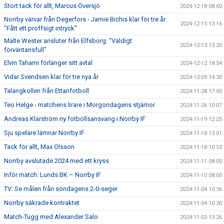
Stort tack för allt, Marcus Översjö
2024-12-18 08:00
Norrby värvar från Degerfors - Jamie Bichis klar för tre år:
2024-12-15 13:16
"Fått ett proffsigt intryck"
Malte Wester ansluter från Elfsborg: "Väldigt
2024-12-13 13:20
förväntansfull"
Elvin Tahami förlänger sitt avtal
2024-12-12 18:54
Vidar Svendsen klar för tre nya år
2024-12-09 14:30
Talangkollen från Ettanfotboll
2024-11-28 17:00
Teo Helge - matchens lirare i Morgondagens stjärnor
2024-11-26 10:07
Andreas Klarström ny fotbollsansvarig i Norrby IF
2024-11-19 12:25
Sju spelare lämnar Norrby IF
2024-11-18 13:01
Tack för allt, Max Olsson
2024-11-18 10:53
Norrby avslutade 2024 med ett kryss
2024-11-11 08:00
Inför match: Lunds BK – Norrby IF
2024-11-10 08:00
TV: Se målen från söndagens 2-0-seger
2024-11-04 10:36
Norrby säkrade kontraktet
2024-11-04 10:30
Match-Tugg med Alexander Salo
2024-11-03 13:26