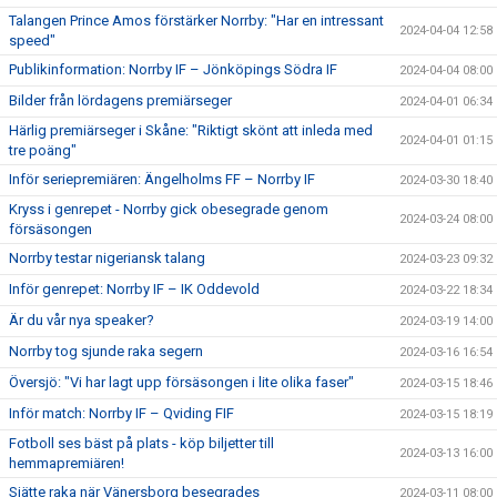
Talangen Prince Amos förstärker Norrby: "Har en intressant
2024-04-04 12:58
speed"
Publikinformation: Norrby IF – Jönköpings Södra IF
2024-04-04 08:00
Bilder från lördagens premiärseger
2024-04-01 06:34
Härlig premiärseger i Skåne: "Riktigt skönt att inleda med
2024-04-01 01:15
tre poäng"
Inför seriepremiären: Ängelholms FF – Norrby IF
2024-03-30 18:40
Kryss i genrepet - Norrby gick obesegrade genom
2024-03-24 08:00
försäsongen
Norrby testar nigeriansk talang
2024-03-23 09:32
Inför genrepet: Norrby IF – IK Oddevold
2024-03-22 18:34
Är du vår nya speaker?
2024-03-19 14:00
Norrby tog sjunde raka segern
2024-03-16 16:54
Översjö: "Vi har lagt upp försäsongen i lite olika faser"
2024-03-15 18:46
Inför match: Norrby IF – Qviding FIF
2024-03-15 18:19
Fotboll ses bäst på plats - köp biljetter till
2024-03-13 16:00
hemmapremiären!
Sjätte raka när Vänersborg besegrades
2024-03-11 08:00