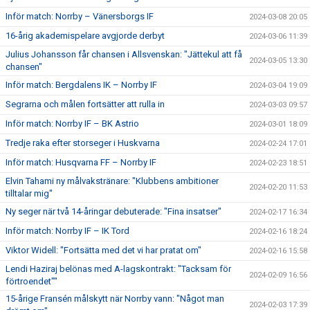
Inför match: Norrby – Vänersborgs IF
2024-03-08 20:05
16-årig akademispelare avgjorde derbyt
2024-03-06 11:39
Julius Johansson får chansen i Allsvenskan: "Jättekul att få
2024-03-05 13:30
chansen"
Inför match: Bergdalens IK – Norrby IF
2024-03-04 19:09
Segrarna och målen fortsätter att rulla in
2024-03-03 09:57
Inför match: Norrby IF – BK Astrio
2024-03-01 18:09
Tredje raka efter storseger i Huskvarna
2024-02-24 17:01
Inför match: Husqvarna FF – Norrby IF
2024-02-23 18:51
Elvin Tahami ny målvakstränare: "Klubbens ambitioner
2024-02-20 11:53
tilltalar mig"
Ny seger när två 14-åringar debuterade: "Fina insatser"
2024-02-17 16:34
Inför match: Norrby IF – IK Tord
2024-02-16 18:24
Viktor Widell: "Fortsätta med det vi har pratat om"
2024-02-16 15:58
Lendi Haziraj belönas med A-lagskontrakt: "Tacksam för
2024-02-09 16:56
förtroendet""
15-årige Fransén målskytt när Norrby vann: "Något man
2024-02-03 17:39