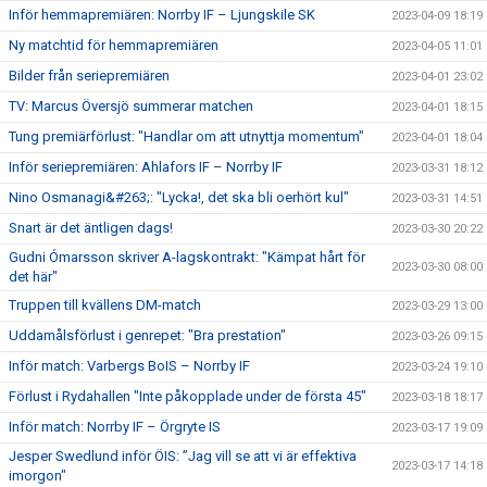
Inför hemmapremiären: Norrby IF – Ljungskile SK
2023-04-09 18:19
Ny matchtid för hemmapremiären
2023-04-05 11:01
Bilder från seriepremiären
2023-04-01 23:02
TV: Marcus Översjö summerar matchen
2023-04-01 18:15
Tung premiärförlust: "Handlar om att utnyttja momentum"
2023-04-01 18:04
Inför seriepremiären: Ahlafors IF – Norrby IF
2023-03-31 18:12
Nino Osmanagi&#263;: "Lycka!, det ska bli oerhört kul"
2023-03-31 14:51
Snart är det äntligen dags!
2023-03-30 20:22
Gudni Ómarsson skriver A-lagskontrakt: "Kämpat hårt för
2023-03-30 08:00
det här"
Truppen till kvällens DM-match
2023-03-29 13:00
Uddamålsförlust i genrepet: "Bra prestation"
2023-03-26 09:15
Inför match: Varbergs BoIS – Norrby IF
2023-03-24 19:10
Förlust i Rydahallen "Inte påkopplade under de första 45"
2023-03-18 18:17
Inför match: Norrby IF – Örgryte IS
2023-03-17 19:09
Jesper Swedlund inför ÖIS: ”Jag vill se att vi är effektiva
2023-03-17 14:18
imorgon"