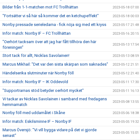
Bilder från 1-1-matchen mot FC Trollhättan
2023-05-18 07:00
"Fortsätter vi så här så kommer det en ketchupeffekt"
2023-05-18 00:03
Norrby pressade serieledarna - fick nöja sig med ett kryss
2023-05-17 21:48
Inför match: Norrby IF – FC Trollhättan
2023-05-16 20:15
"Oerhört tacksam över att jag har fått tillhöra den här
2023-05-13 17:54
föreningen"
Stort tack för allt, Nicklas Savolainen!
2023-05-13 08:59
Marcus Mikhail: "Det var den sista skärpan som saknades"
2023-05-12 21:51
Händelserika slutminuter när Norrby föll
2023-05-12 21:40
Inför match: Norrby IF – IK Oddevold
2023-05-11 17:30
"Supportrarnas stöd betyder oerhört mycket"
2023-05-11 16:13
Vi tackar av Nicklas Savolainen i samband med fredagens
2023-05-08 13:55
hemmamatch
Norrby föll med uddamålet i Skåne
2023-05-06 18:38
Inför match: Eskilsminne IF – Norrby IF
2023-05-05 19:32
Marcus Översjö: "Vi vill bygga vidare på det vi gjorde
2023-05-05 15:01
senast"