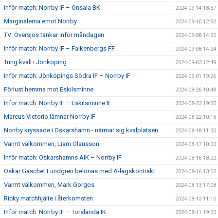
Inför match: Norrby IF – Onsala BK
2024-09-14 18:57
Marginalerna emot Norrby
2024-09-10 12:50
TV: Översjös tankar inför måndagen
2024-09-08 14:30
Inför match: Norrby IF – Falkenbergs FF
2024-09-08 14:24
Tung kväll i Jönköping
2024-09-03 12:49
Inför match: Jönköpings Södra IF – Norrby IF
2024-09-01 19:26
Förlust hemma mot Eskilsminne
2024-08-26 10:48
Inför match: Norrby IF – Eskilsminne IF
2024-08-23 19:35
Marcus Victorio lämnar Norrby IF
2024-08-22 10:15
Norrby kryssade i Oskarshamn - närmar sig kvalplatsen
2024-08-18 11:30
Varmt välkommen, Liam Olausson
2024-08-17 10:00
Inför match: Oskarshamns AIK – Norrby IF
2024-08-16 18:22
Oskar Gaschet Lundgren belönas med A-lagskontrakt
2024-08-16 13:02
Varmt välkommen, Mark Gorgos
2024-08-13 17:08
Ricky matchhjälte i återkomsten
2024-08-13 11:10
Inför match: Norrby IF – Torslanda IK
2024-08-11 19:00