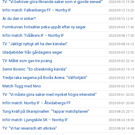
TV: ”Vi behöver göra liknande saker som vi gjorde senast”
2023-09-15 19:28
Inför match: Falkenbergs FF – Norrby IF
2023-09-15 19:25
Är du den vi söker?
2023-09-15 12:41
Formkurvan fortsätter peka uppåt efter ny seger
2023-09-09 17:40
Inför match: Tvååkers IF – Norrby IF
2023-09-08 17:30
TV: "Jäkligt nyttigt att ha den känslan"
2023-09-08 16:12
Glädjebilder från gårdagens seger
2023-09-03 12:35
TV: Målet som gav tre poäng
2023-09-02 22:16
Semir Bosnic: "En obeskrivlig känsla"
2023-09-02 19:14
Tredje raka segerna på Borås Arena: "Välförtjänt"
2023-09-02 19:13
Match-Tugg med Nino
2023-09-02 15:43
TV: "Vi måste göra saker med mycket högre intensitet"
2023-09-01 20:05
Inför match: Norrby IF – Åtvidabergs FF
2023-09-01 20:00
Tung kväll på Skarsjövallen: "Tappar matchplanen"
2023-08-25 23:11
Inför match: Ljungskile SK – Norrby IF
2023-08-24 18:35
TV: "Vi har revansch att utkräva"
2023-08-24 14:48