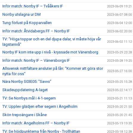
Inför match: Norrby IF – Tvååkers IF
2023-06-09 19:21
Norrby utslagna ur DM
2023-06-07 08:00
Tung förlust på Kopparvallen
2023-06-04 12:00
Inför match: Åtvidabergs FF – Norrby IF
2023-06-02 20:00
TV: "Höga toppar och en del djupa dalar, vi måste höja vår
2023-06-02 11:12
lägstanivå"
Norrby IF kom inte upp i nivå - kryssade mot Vänersborg
2023-05-29 23:28
Inför match: Norrby IF – Vänersborgs IF
2023-05-28 19:25
Allsvensk mittfältare ansluter på lån: "Kommer att göra stor
2023-05-27 16:00
nytta för oss"
Nära Norrby S03E05: "Savvo"
2023-05-25 15:28
Skadeuppdatering A-laget
2023-05-22 14:17
TV: Se Norrbys mål i 4-1-segern
2023-05-21 11:13
TV: Upplev glädjen efter segern i Ängelholm
2023-05-20 21:50
Skön trepoängare i Skåne
2023-05-20 21:45
Inför match: Ängelholms FF – Norrby IF
2023-05-19 19:35
TV: Se höjdpunkterna från Norrby - Trollhättan
2023-05-18 12:38