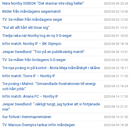
Nära Norrby S03E04: "Det stannar inte idag heller"
2023-05-04 20:24
Bilder från måndagens segermatch
2023-05-02 14:30
TV: Se målen från måndagens seger
2023-05-02 12:05
"Kul att allt hårt slit lönar sig"
2023-05-01 19:31
Tredje raka när Norrby tog en ny 3-0-seger
2023-05-01 18:05
Inför match: Norrby IF – BK Olympic
2023-04-30 18:18
Jesper Swedlund: "Tror på en publikvänlig match"
2023-04-30 13:51
TV: Se målen från lördagens 3-0-seger
2023-04-23 15:00
Tre nya poäng in på kontot - Atola Meja tvåmålskytt i skåne
2023-04-22 18:17
Inför match: Torns IF – Norrby IF
2023-04-21 17:30
Tre poäng i Malmö: "Omvandlade frustrationen till energi
2023-04-15 18:24
och hårt jobb"
Inför match: Ariana FC – Norrby IF
2023-04-14 17:30
Jesper Swedlund: "Jäkligt tungt, jag tycker att vi förtjänade
2023-04-10 21:01
mer"
Sur förlust i hemmapremiären
2023-04-10 21:00
TV: Marcus Översjös tankar inför måndagen
2023-04-09 18:28