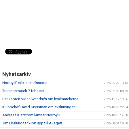
DOKUMENT
BILDARKIV
BILDER 2025
TABELL ETTAN SÖDRA 2025
Nyhetsarkiv
Norrby IF söker chefsscout
2026-05-22 13:13
Träningsmatch 7 februari
2026-02-05 08:29
Lagkapten Vidar Svendsén om kvalmatcherna
2025-11-17 19:06
Klubbchef David Kryssman om avslutningen
2025-10-29 22:04
Andreas Klarström lämnar Norrby IF
2025-10-10 14:00
Tim Ekelund tar klivit upp till A-laget!
2025-08-04 19:00