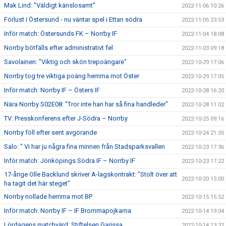
Mak Lind: "Väldigt känslosamt"
2022-11-06 10:26
Förlust i Östersund - nu väntar spel i Ettan södra
2022-11-05 23:53
Inför match: Östersunds FK – Norrby IF
2022-11-04 18:08
Norrby bötfälls efter administrativt fel
2022-11-03 09:18
Savolainen: "Viktig och skön trepoängare"
2022-10-29 17:06
Norrby tog tre viktiga poäng hemma mot Öster
2022-10-29 17:05
Inför match: Norrby IF – Östers IF
2022-10-28 16:20
Nära Norrby S02E08: "Tror inte han har så fina handleder"
2022-10-28 11:02
TV: Presskonferens efter J-Södra – Norrby
2022-10-25 09:16
Norrby föll efter sent avgörande
2022-10-24 21:35
Salo: " Vi har ju några fina minnen från Stadsparksvallen
2022-10-23 17:36
Inför match: Jönköpings Södra IF – Norrby IF
2022-10-23 17:22
17-årige Olle Backlund skriver A-lagskontrakt: "Stolt över att
2022-10-20 15:00
ha tagit det här steget"
Norrby nollade hemma mot BP
2022-10-15 15:52
Inför match: Norrby IF – IF Brommapojkarna
2022-10-14 19:04
Lördagens matchvärd: Stiftelsen Garissa
2022-10-14 13:32