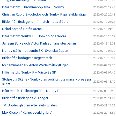
2022-07-24 16:00
Inför match: IF Brommapojkarna – Norrby IF
2022-07-23 17:45
Christian Rubio Sivodedov och Norrby IF går skilda vägar
2022-07-20 20:48
Bilder från tisdagens 1-1-match mot J-Södra
2022-07-19 23:21
Delad pott på Borås Arena
2022-07-19 21:16
Inför match: Norrby IF – Jönköpings Södra IF
2022-07-18 18:52
Jaheem Burke och Victor Karlsson ansluter på lån
2022-07-18 16:08
Norrby ställs mot Lunds BK i Svenska Cupen
2022-07-12 07:00
Bilder från lördagens segermatch
2022-07-10 18:51
Ny hemmaseger - Anton Wede målskytt igen
2022-07-09 22:30
Inför match: Norrby IF – Västerås SK
2022-07-09 07:40
Stolpe ut i Skåne - Norrby utan poäng trots massiv press på
2022-07-05 13:10
slutet
Inför match: Trelleborgs FF – Norrby IF
2022-07-03 19:42
Bilder från tisdagens 2-0-seger
2022-06-29 14:29
TV: Upplev glädjen efter slutsignalen
2022-06-29 14:25
Max Olsson: "Känns overkligt bra"
2022-06-29 13:59