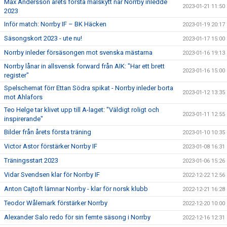
Max Andersson årets första målskytt när Norrby inledde
2023-01-21 11:50
2023
Inför match: Norrby IF – BK Häcken
2023-01-19 20:17
Säsongskort 2023 - ute nu!
2023-01-17 15:00
Norrby inleder försäsongen mot svenska mästarna
2023-01-16 19:13
Norrby lånar in allsvensk forward från AIK: "Har ett brett
2023-01-16 15:00
register"
Spelschemat förr Ettan Södra spikat - Norrby inleder borta
2023-01-12 13:35
mot Ahlafors
Teo Helge tar klivet upp till A-laget: "Väldigt roligt och
2023-01-11 12:55
inspirerande"
Bilder från årets första träning
2023-01-10 10:35
Victor Astor förstärker Norrby IF
2023-01-08 16:31
Träningsstart 2023
2023-01-06 15:26
Vidar Svendsen klar för Norrby IF
2022-12-22 12:56
Anton Cajtoft lämnar Norrby - klar för norsk klubb
2022-12-21 16:28
Teodor Wålemark förstärker Norrby
2022-12-20 10:00
Alexander Salo redo för sin femte säsong i Norrby
2022-12-16 12:31