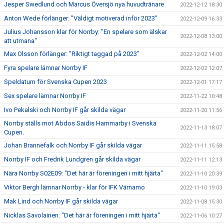
Jesper Swedlund och Marcus Översjö nya huvudtränare
2022-12-12 18:30
Anton Wede förlänger: ”Väldigt motiverad inför 2023"
2022-12-09 16:33
Julius Johansson klar för Norrby: "En spelare som älskar
2022-12-08 13:00
att utmana"
Max Olsson förlänger: ”Riktigt taggad på 2023”
2022-12-02 14:00
Fyra spelare lämnar Norrby IF
2022-12-02 12:07
Speldatum för Svenska Cupen 2023
2022-12-01 17:17
Sex spelare lämnar Norrby IF
2022-11-22 10:48
Ivo Pekalski och Norrby IF går skilda vägar
2022-11-20 11:56
Norrby ställs mot Abdos Saidis Hammarby i Svenska
2022-11-13 18:07
Cupen.
Johan Brannefalk och Norrby IF går skilda vägar
2022-11-11 15:58
Norrby IF och Fredrik Lundgren går skilda vägar
2022-11-11 12:13
Nära Norrby S02E09: "Det här är föreningen i mitt hjärta"
2022-11-10 20:39
Viktor Bergh lämnar Norrby - klar för IFK Värnamo
2022-11-10 19:03
Mak Lind och Norrby IF går skilda vägar
2022-11-08 15:30
Nicklas Savolainen: "Det här är föreningen i mitt hjärta"
2022-11-06 10:27