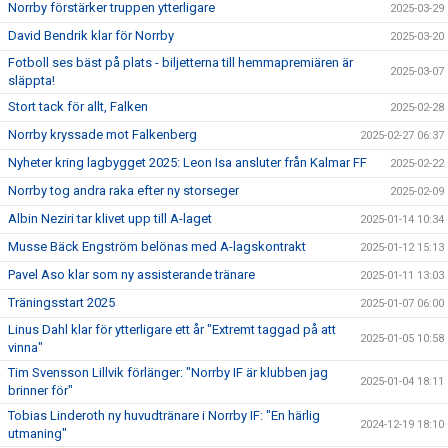
Norrby förstärker truppen ytterligare
2025-03-29
David Bendrik klar för Norrby
2025-03-20
Fotboll ses bäst på plats - biljetterna till hemmapremiären är
2025-03-07
släppta!
Stort tack för allt, Falken
2025-02-28
Norrby kryssade mot Falkenberg
2025-02-27 06:37
Nyheter kring lagbygget 2025: Leon Isa ansluter från Kalmar FF
2025-02-22
Norrby tog andra raka efter ny storseger
2025-02-09
Albin Neziri tar klivet upp till A-laget
2025-01-14 10:34
Musse Bäck Engström belönas med A-lagskontrakt
2025-01-12 15:13
Pavel Aso klar som ny assisterande tränare
2025-01-11 13:03
Träningsstart 2025
2025-01-07 06:00
Linus Dahl klar för ytterligare ett år "Extremt taggad på att
2025-01-05 10:58
vinna"
Tim Svensson Lillvik förlänger: "Norrby IF är klubben jag
2025-01-04 18:11
brinner för"
Tobias Linderoth ny huvudtränare i Norrby IF: "En härlig
2024-12-19 18:10
utmaning"