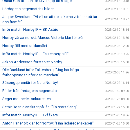
Oscar Gustafsson tar klivet upp till A-laget.
2023-02-16 10:48
Lördagens segermatch i bilder
2023-02-13 10:51
Jesper Swedlund: ”Vi vill se att de sakerna vi tränar på tar
2023-02-10 18:27
oss framåt”
Inför match: Norrby IF – BK Astrio
2023-02-10 18:14
Norrby värvar norskt: Marcus Victorio klar för två
2023-02-10 13:50
Norrby föll med uddamålet
2023-02-05 12:00
Inför match: Norrby IF – Falkenbergs FF
2023-02-03 19:25
Jakob Andersson förstärker Norrby
2023-02-03 16:00
Olle Backlund inför Falkenberg: "Jag har höga
2023-02-03 11:26
förhoppningar inför den matchen"
Säsongspremiär för Nära Norrby!
2023-02-02 16:14
Bilder från fredagens segermatch
2023-01-30 09:00
Seger mot seriekonkurrenten
2023-01-28 08:00
Semir Bosnic ansluter på lån: "En stor talang"
2023-01-27 16:30
Inför match: Norrby IF – Tvååkers IF
2023-01-26 19:36
Anton Pärleholt klar för Norrby: "Fina ledaregenskaper"
2023-01-23 15:30