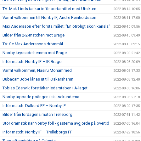
2022-08-14 16:39
TV: Mak Linds tankar inför bortamötet med Utsikten.
2022-08-14 10:05
Varmt välkommen till Norrby IF, André Reinholdsson
2022-08-11 17:00
Max Andersson efter första målet: "En otroligt skön känsla"
2022-08-10 09:56
Bilder från 2-2-matchen mot Brage
2022-08-10 09:49
TV: Se Max Anderssons drömmål
2022-08-10 09:15
Norrby kryssade hemma mot Brage
2022-08-09 21:42
Inför match: Norrby IF – IK Brage
2022-08-08 20:09
Varmt välkommen, Nasiru Mohammed
2022-08-08 17:33
Bubacarr Jobe lånas ut till Oskarshamn
2022-08-08 12:40
Tobias Edenvik förstärker ledarstaben i A-laget
2022-08-05 16:06
Norrby tappade poängen i slutsekunderna
2022-08-03 21:18
Inför match: Dalkurd FF – Norrby IF
2022-08-02 17:35
Bilder från lördagens match Trelleborg
2022-07-31 11:42
Stor dramatik när Norrby föll - gästerna avgjorde på övertid
2022-07-30 16:04
Inför match: Norrby IF – Trelleborgs FF
2022-07-29 18:56
Tung eftermiddag på Grimsta