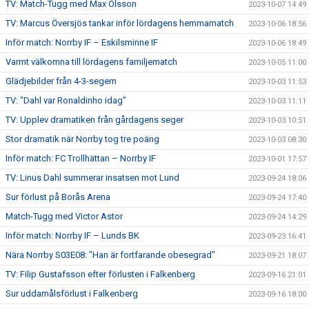
TV: Match-Tugg med Max Olsson
2023-10-07 14:49
TV: Marcus Översjös tankar inför lördagens hemmamatch
2023-10-06 18:56
Inför match: Norrby IF – Eskilsminne IF
2023-10-06 18:49
Varmt välkomna till lördagens familjematch
2023-10-05 11:00
Glädjebilder från 4-3-segern
2023-10-03 11:53
TV: "Dahl var Ronaldinho idag"
2023-10-03 11:11
TV: Upplev dramatiken från gårdagens seger
2023-10-03 10:51
Stor dramatik när Norrby tog tre poäng
2023-10-03 08:30
Inför match: FC Trollhättan – Norrby IF
2023-10-01 17:57
TV: Linus Dahl summerar insatsen mot Lund
2023-09-24 18:06
Sur förlust på Borås Arena
2023-09-24 17:40
Match-Tugg med Victor Astor
2023-09-24 14:29
Inför match: Norrby IF – Lunds BK
2023-09-23 16:41
Nära Norrby S03E08: "Han är fortfarande obesegrad"
2023-09-21 18:07
TV: Filip Gustafsson efter förlusten i Falkenberg
2023-09-16 21:01
Sur uddamålsförlust i Falkenberg
2023-09-16 18:00