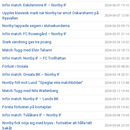
Inför match: Eskilsminne IF – Norrby IF
2024-06-07 19:10
Upplev klassisk mark när Norrby tar emot Oskarshamn på
2024-06-07 12:00
Ryavallen
Norrby tappade segern i slutsekunderna
2024-06-03 09:19
Inför match: FC Rosengård – Norrby IF
2024-05-31 21:14
Stark vändning gav tre poäng
2024-05-24 10:52
Match-Tugg med Elvin Tahami
2024-05-23 18:13
Inför match: Norrby IF — FC Trollhättan
2024-05-22 20:28
Förlust i Onsala
2024-05-20 08:00
Inför match: Onsala BK – Norrby IF
2024-05-18 20:51
Norrby föll mot Lund: "Speglar inte matchbilden"
2024-05-13 12:48
Match-Tugg med Nils Wallenberg
2024-05-12 14:44
Inför match: Norrby IF – Lunds BK
2024-05-11 20:59
Första förlusten på bortaplan
2024-05-09 19:45
Inför match: Tvååkers IF – Norrby IF
2024-05-08 19:54
Norrby fick nöja sig med kryss - fortsätter att hålla tätt
2024-05-04 22:59
bakåt