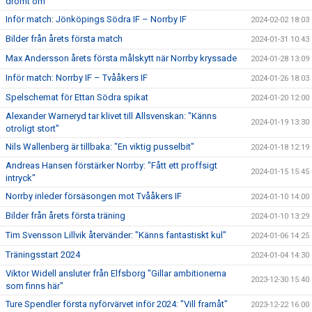
drömt om"
Inför match: Jönköpings Södra IF – Norrby IF
2024-02-02 18:03
Bilder från årets första match
2024-01-31 10:43
Max Andersson årets första målskytt när Norrby kryssade
2024-01-28 13:09
Inför match: Norrby IF – Tvååkers IF
2024-01-26 18:03
Spelschemat för Ettan Södra spikat
2024-01-20 12:00
Alexander Warneryd tar klivet till Allsvenskan: "Känns
2024-01-19 13:30
otroligt stort"
Nils Wallenberg är tillbaka: "En viktig pusselbit"
2024-01-18 12:19
Andreas Hansen förstärker Norrby: "Fått ett proffsigt
2024-01-15 15:45
intryck"
Norrby inleder försäsongen mot Tvååkers IF
2024-01-10 14:00
Bilder från årets första träning
2024-01-10 13:29
Tim Svensson Lillvik återvänder: "Känns fantastiskt kul"
2024-01-06 14:25
Träningsstart 2024
2024-01-04 14:30
Viktor Widell ansluter från Elfsborg "Gillar ambitionerna
2023-12-30 15:40
som finns här"
Ture Spendler första nyförvärvet inför 2024: "Vill framåt"
2023-12-22 16:00