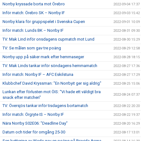
Norrby kryssade borta mot Örebro
2022-09-04 17:37
Inför match: Örebro SK – Norrby IF
2022-09-03 15:42
Norrby klara för gruppspelet i Svenska Cupen
2022-09-01 10:09
Inför match: Lunds BK – Norrby IF
2022-08-31 09:30
TV: Mak Lind inför onsdagens cupmatch mot Lund
2022-08-30 15:29
TV: Se målen som gav tre poäng
2022-08-29 12:58
Norrby upp på säker mark efter hemmaseger
2022-08-28 18:15
TV: Mak Linds tankar inför söndagens hemmamatch
2022-08-27 17:36
Inför match: Norrby IF – AFC Eskilstuna
2022-08-27 17:29
Klubbchef David Kryssman: "En Norrbyit ger sig aldrig"
2022-08-25 15:06
Lunkan efter förlusten mot ÖIS: "Vi hade ett väldigt bra
2022-08-24 07:37
snack efter matchen"
TV: Översjös tankar inför tisdagens bortamatch
2022-08-22 20:20
Inför match: Örgryte IS – Norrby IF
2022-08-22 19:37
Nära Norrby S02E06: "Deadline Day"
2022-08-20 16:29
Datum och tider för omgång 25-30
2022-08-17 13:01
Sen kvittering av Wede gav en poäng på Bravida Arena