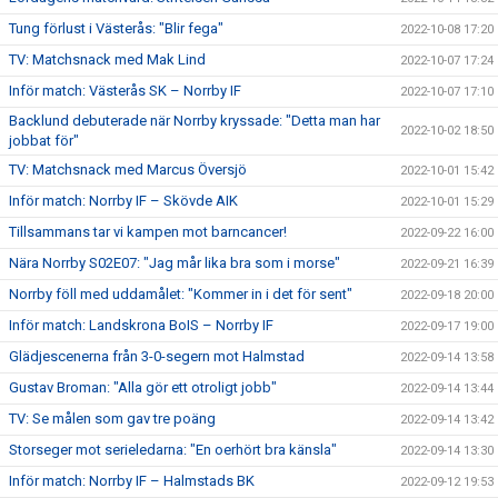
Tung förlust i Västerås: "Blir fega"
2022-10-08 17:20
TV: Matchsnack med Mak Lind
2022-10-07 17:24
Inför match: Västerås SK – Norrby IF
2022-10-07 17:10
Backlund debuterade när Norrby kryssade: "Detta man har
2022-10-02 18:50
jobbat för"
TV: Matchsnack med Marcus Översjö
2022-10-01 15:42
Inför match: Norrby IF – Skövde AIK
2022-10-01 15:29
Tillsammans tar vi kampen mot barncancer!
2022-09-22 16:00
Nära Norrby S02E07: "Jag mår lika bra som i morse"
2022-09-21 16:39
Norrby föll med uddamålet: "Kommer in i det för sent"
2022-09-18 20:00
Inför match: Landskrona BoIS – Norrby IF
2022-09-17 19:00
Glädjescenerna från 3-0-segern mot Halmstad
2022-09-14 13:58
Gustav Broman: "Alla gör ett otroligt jobb"
2022-09-14 13:44
TV: Se målen som gav tre poäng
2022-09-14 13:42
Storseger mot serieledarna: "En oerhört bra känsla"
2022-09-14 13:30
Inför match: Norrby IF – Halmstads BK
2022-09-12 19:53