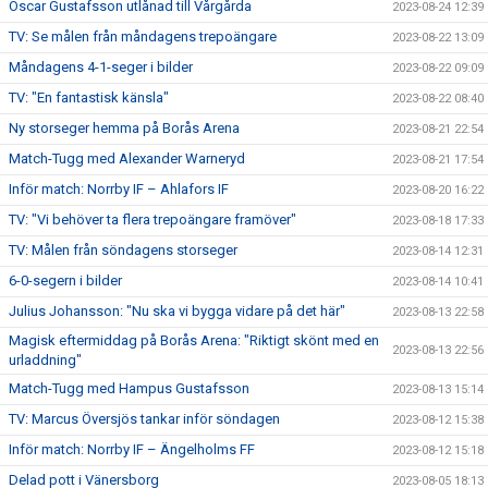
Oscar Gustafsson utlånad till Vårgårda
2023-08-24 12:39
TV: Se målen från måndagens trepoängare
2023-08-22 13:09
Måndagens 4-1-seger i bilder
2023-08-22 09:09
TV: "En fantastisk känsla"
2023-08-22 08:40
Ny storseger hemma på Borås Arena
2023-08-21 22:54
Match-Tugg med Alexander Warneryd
2023-08-21 17:54
Inför match: Norrby IF – Ahlafors IF
2023-08-20 16:22
TV: "Vi behöver ta flera trepoängare framöver"
2023-08-18 17:33
TV: Målen från söndagens storseger
2023-08-14 12:31
6-0-segern i bilder
2023-08-14 10:41
Julius Johansson: "Nu ska vi bygga vidare på det här"
2023-08-13 22:58
Magisk eftermiddag på Borås Arena: "Riktigt skönt med en
2023-08-13 22:56
urladdning"
Match-Tugg med Hampus Gustafsson
2023-08-13 15:14
TV: Marcus Översjös tankar inför söndagen
2023-08-12 15:38
Inför match: Norrby IF – Ängelholms FF
2023-08-12 15:18
Delad pott i Vänersborg
2023-08-05 18:13