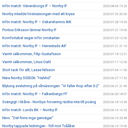
Inför match: Vänersborgs IF – Norrby IF
2023-08-04 19:20
Norrby inledde höstsäsongen med ett kryss
2023-07-29 20:00
Inför match: Norrby IF – Oskarshamns AIK
2023-07-28 19:50
Pontus Eriksson lämnar Norrby IF
2023-07-27 19:00
Komfortabel seger inför omstarten
2023-07-23 15:50
Inför match: Norrby IF – Herrestads AIF
2023-07-21 21:10
Varmt välkommen, Filip Gustafsson
2023-07-18 12:51
Varmt välkommen, Linus Dahl
2023-07-17 15:50
Stort tack för allt, Lasse Nilsson
2023-07-04 11:00
Nära Norrby S03E06: "Halvtid"
2023-06-27 17:32
Blytung avslutning på vårsäsongen: "Vi faller ihop efter 0-2"
2023-06-21 21:40
Inför match: Norrby IF – Falkenbergs FF
2023-06-20 18:07
Svängigt i Skåne - Norrbys forcering räckte inte till poäng
2023-06-18 10:30
Inför match: Lunds BK – Norrby IF
2023-06-16 16:32
Nino: "Det finns inga genvägar"
2023-06-10 20:48
Norrby tappade ledningen - föll mot Tvååker
2023-06-10 19:00