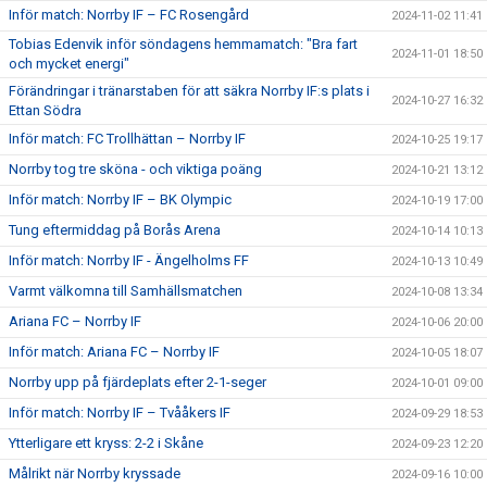
Inför match: Norrby IF – FC Rosengård
2024-11-02 11:41
Tobias Edenvik inför söndagens hemmamatch: "Bra fart
2024-11-01 18:50
och mycket energi"
Förändringar i tränarstaben för att säkra Norrby IF:s plats i
2024-10-27 16:32
Ettan Södra
Inför match: FC Trollhättan – Norrby IF
2024-10-25 19:17
Norrby tog tre sköna - och viktiga poäng
2024-10-21 13:12
Inför match: Norrby IF – BK Olympic
2024-10-19 17:00
Tung eftermiddag på Borås Arena
2024-10-14 10:13
Inför match: Norrby IF - Ängelholms FF
2024-10-13 10:49
Varmt välkomna till Samhällsmatchen
2024-10-08 13:34
Ariana FC – Norrby IF
2024-10-06 20:00
Inför match: Ariana FC – Norrby IF
2024-10-05 18:07
Norrby upp på fjärdeplats efter 2-1-seger
2024-10-01 09:00
Inför match: Norrby IF – Tvååkers IF
2024-09-29 18:53
Ytterligare ett kryss: 2-2 i Skåne
2024-09-23 12:20
Målrikt när Norrby kryssade
2024-09-16 10:00