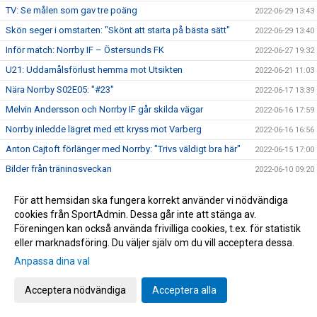
TV: Se målen som gav tre poäng
2022-06-29 13:43
Skön seger i omstarten: "Skönt att starta på bästa sätt"
2022-06-29 13:40
Inför match: Norrby IF – Östersunds FK
2022-06-27 19:32
U21: Uddamålsförlust hemma mot Utsikten
2022-06-21 11:03
Nära Norrby S02E05: "#23"
2022-06-17 13:39
Melvin Andersson och Norrby IF går skilda vägar
2022-06-16 17:59
Norrby inledde lägret med ett kryss mot Varberg
2022-06-16 16:56
Anton Cajtoft förlänger med Norrby: "Trivs väldigt bra här"
2022-06-15 17:00
Bilder från träningsveckan
2022-06-10 09:20
Inga poäng när Norrby avslutade vårsäsongen
2022-05-28 15:13
För att hemsidan ska fungera korrekt använder vi nödvändiga
TV: Max Olsson om att äntligen vara tillbaka i truppen
2022-05-27 17:44
cookies från SportAdmin. Dessa går inte att stänga av.
Inför match: IK Brage – Norrby IF
Föreningen kan också använda frivilliga cookies, t.ex. för statistik
2022-05-27 17:23
eller marknadsföring. Du väljer själv om du vill acceptera dessa.
Norrby IF och Abbas Mohamad går skilda vägar
2022-05-25 13:51
Anpassa dina val
U21: Tung kväll på Borås Arena
2022-05-25 09:48
Bilder från Norrby - Utsikten
2022-05-24 09:50
Acceptera nödvändiga
Acceptera alla
Tung förlust hemma mot Utsikten
2022-05-23 22:12