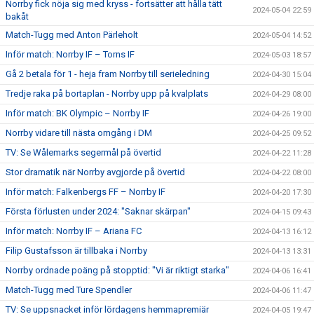
Norrby fick nöja sig med kryss - fortsätter att hålla tätt
2024-05-04 22:59
bakåt
Match-Tugg med Anton Pärleholt
2024-05-04 14:52
Inför match: Norrby IF – Torns IF
2024-05-03 18:57
Gå 2 betala för 1 - heja fram Norrby till serieledning
2024-04-30 15:04
Tredje raka på bortaplan - Norrby upp på kvalplats
2024-04-29 08:00
Inför match: BK Olympic – Norrby IF
2024-04-26 19:00
Norrby vidare till nästa omgång i DM
2024-04-25 09:52
TV: Se Wålemarks segermål på övertid
2024-04-22 11:28
Stor dramatik när Norrby avgjorde på övertid
2024-04-22 08:00
Inför match: Falkenbergs FF – Norrby IF
2024-04-20 17:30
Första förlusten under 2024: "Saknar skärpan"
2024-04-15 09:43
Inför match: Norrby IF – Ariana FC
2024-04-13 16:12
Filip Gustafsson är tillbaka i Norrby
2024-04-13 13:31
Norrby ordnade poäng på stopptid: "Vi är riktigt starka"
2024-04-06 16:41
Match-Tugg med Ture Spendler
2024-04-06 11:47
TV: Se uppsnacket inför lördagens hemmapremiär
2024-04-05 19:47