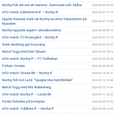
Norrby fick det inte att stämma - kammade noll i Skåne
2024-06-09 05:30
Inför match: Eskilsminne IF – Norrby IF
2024-06-07 19:10
Upplev klassisk mark när Norrby tar emot Oskarshamn på
2024-06-07 12:00
Ryavallen
Norrby tappade segern i slutsekunderna
2024-06-03 09:19
Inför match: FC Rosengård – Norrby IF
2024-05-31 21:14
Stark vändning gav tre poäng
2024-05-24 10:52
Match-Tugg med Elvin Tahami
2024-05-23 18:13
Inför match: Norrby IF — FC Trollhättan
2024-05-22 20:28
Förlust i Onsala
2024-05-20 08:00
Inför match: Onsala BK – Norrby IF
2024-05-18 20:51
Norrby föll mot Lund: "Speglar inte matchbilden"
2024-05-13 12:48
Match-Tugg med Nils Wallenberg
2024-05-12 14:44
Inför match: Norrby IF – Lunds BK
2024-05-11 20:59
Första förlusten på bortaplan
2024-05-09 19:45
Inför match: Tvååkers IF – Norrby IF
2024-05-08 19:54