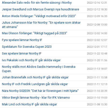
Alexander Salo redo för sin femte säsong i Norrby
2022-12-16 12:31
Jesper Swedlund och Marcus Översjö nya huvudtränare
2022-12-12 18:30
Anton Wede förlänger: ”Väldigt motiverad inför 2023"
2022-12-09 16:33
Julius Johansson klar för Norrby: "En spelare som älskar
2022-12-08 13:00
att utmana"
Max Olsson förlänger: ”Riktigt taggad på 2023”
2022-12-02 14:00
Fyra spelare lämnar Norrby IF
2022-12-02 12:07
Speldatum för Svenska Cupen 2023
2022-12-01 17:17
Sex spelare lämnar Norrby IF
2022-11-22 10:48
Ivo Pekalski och Norrby IF går skilda vägar
2022-11-20 11:56
Norrby ställs mot Abdos Saidis Hammarby i Svenska
2022-11-13 18:07
Cupen.
Johan Brannefalk och Norrby IF går skilda vägar
2022-11-11 15:58
Norrby IF och Fredrik Lundgren går skilda vägar
2022-11-11 12:13
Nära Norrby S02E09: "Det här är föreningen i mitt hjärta"
2022-11-10 20:39
Viktor Bergh lämnar Norrby - klar för IFK Värnamo
2022-11-10 19:03
Mak Lind och Norrby IF går skilda vägar
2022-11-08 15:30