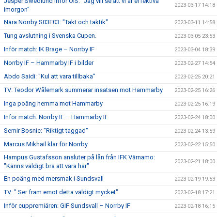
Jesper Swedlund inför ÖIS: ”Jag vill se att vi är effektiva
2023-03-17 14:18
imorgon"
Nära Norrby S03E03: "Takt och taktik"
2023-03-11 14:58
Tung avslutning i Svenska Cupen.
2023-03-05 23:53
Inför match: IK Brage – Norrby IF
2023-03-04 18:39
Norrby IF – Hammarby IF i bilder
2023-02-27 14:54
Abdo Saidi: "Kul att vara tillbaka"
2023-02-25 20:21
TV: Teodor Wålemark summerar insatsen mot Hammarby
2023-02-25 16:26
Inga poäng hemma mot Hammarby
2023-02-25 16:19
Inför match: Norrby IF – Hammarby IF
2023-02-24 18:00
Semir Bosnic: "Riktigt taggad"
2023-02-24 13:59
Marcus Mikhail klar för Norrby
2023-02-22 15:50
Hampus Gustafsson ansluter på lån från IFK Värnamo:
2023-02-21 18:00
"Känns väldigt bra att vara här"
En poäng med mersmak i Sundsvall
2023-02-19 19:53
TV: " Ser fram emot detta väldigt mycket"
2023-02-18 17:21
Inför cuppremiären: GIF Sundsvall – Norrby IF
2023-02-18 16:15