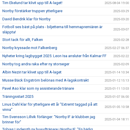
Tim Ekelund tar klivit upp till A-laget!
2025-08-04 19:00
Norrby förstärker truppen ytterligare
2025-03-29
David Bendrik klar för Norrby
2025-03-20
Fotboll ses bäst på plats - biljetterna till hemmapremiären är
2025-03-07
släppta!
Stort tack för allt, Falken
2025-02-28
Norrby kryssade mot Falkenberg
2025-02-27 06:37
Nyheter kring lagbygget 2025: Leon Isa ansluter från Kalmar FF
2025-02-22
Norrby tog andra raka efter ny storseger
2025-02-09
Albin Neziri tar klivet upp till A-laget
2025-01-14 10:34
Musse Bäck Engström belönas med A-lagskontrakt
2025-01-12 15:13
Pavel Aso klar som ny assisterande tränare
2025-01-11 13:03
Träningsstart 2025
2025-01-07 06:00
Linus Dahl klar för ytterligare ett år "Extremt taggad på att
2025-01-05 10:58
vinna"
Tim Svensson Lillvik förlänger: "Norrby IF är klubben jag
2025-01-04 18:11
brinner för"
Tobias Linderoth ny huvudtränare i Norrby IF: "En härlig