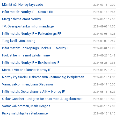
Målrikt när Norrby kryssade
2024-09-16 10:00
Inför match: Norrby IF – Onsala BK
2024-09-14 18:57
Marginalerna emot Norrby
2024-09-10 12:50
TV: Översjös tankar inför måndagen
2024-09-08 14:30
Inför match: Norrby IF – Falkenbergs FF
2024-09-08 14:24
Tung kväll i Jönköping
2024-09-03 12:49
Inför match: Jönköpings Södra IF – Norrby IF
2024-09-01 19:26
Förlust hemma mot Eskilsminne
2024-08-26 10:48
Inför match: Norrby IF – Eskilsminne IF
2024-08-23 19:35
Marcus Victorio lämnar Norrby IF
2024-08-22 10:15
Norrby kryssade i Oskarshamn - närmar sig kvalplatsen
2024-08-18 11:30
Varmt välkommen, Liam Olausson
2024-08-17 10:00
Inför match: Oskarshamns AIK – Norrby IF
2024-08-16 18:22
Oskar Gaschet Lundgren belönas med A-lagskontrakt
2024-08-16 13:02
Varmt välkommen, Mark Gorgos
2024-08-13 17:08
Ricky matchhjälte i återkomsten
2024-08-13 11:10