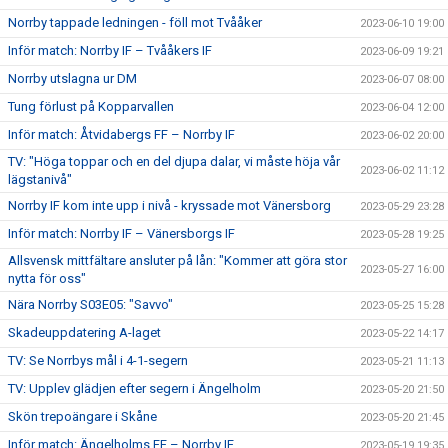
Norrby tappade ledningen - föll mot Tvååker
2023-06-10 19:00
Inför match: Norrby IF – Tvååkers IF
2023-06-09 19:21
Norrby utslagna ur DM
2023-06-07 08:00
Tung förlust på Kopparvallen
2023-06-04 12:00
Inför match: Åtvidabergs FF – Norrby IF
2023-06-02 20:00
TV: "Höga toppar och en del djupa dalar, vi måste höja vår
2023-06-02 11:12
lägstanivå"
Norrby IF kom inte upp i nivå - kryssade mot Vänersborg
2023-05-29 23:28
Inför match: Norrby IF – Vänersborgs IF
2023-05-28 19:25
Allsvensk mittfältare ansluter på lån: "Kommer att göra stor
2023-05-27 16:00
nytta för oss"
Nära Norrby S03E05: "Savvo"
2023-05-25 15:28
Skadeuppdatering A-laget
2023-05-22 14:17
TV: Se Norrbys mål i 4-1-segern
2023-05-21 11:13
TV: Upplev glädjen efter segern i Ängelholm
2023-05-20 21:50
Skön trepoängare i Skåne
2023-05-20 21:45
Inför match: Ängelholms FF – Norrby IF
2023-05-19 19:35