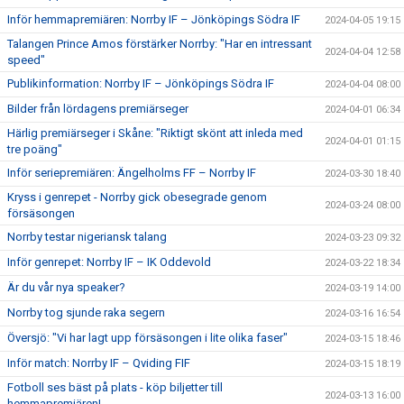
Inför hemmapremiären: Norrby IF – Jönköpings Södra IF
2024-04-05 19:15
Talangen Prince Amos förstärker Norrby: "Har en intressant
2024-04-04 12:58
speed"
Publikinformation: Norrby IF – Jönköpings Södra IF
2024-04-04 08:00
Bilder från lördagens premiärseger
2024-04-01 06:34
Härlig premiärseger i Skåne: "Riktigt skönt att inleda med
2024-04-01 01:15
tre poäng"
Inför seriepremiären: Ängelholms FF – Norrby IF
2024-03-30 18:40
Kryss i genrepet - Norrby gick obesegrade genom
2024-03-24 08:00
försäsongen
Norrby testar nigeriansk talang
2024-03-23 09:32
Inför genrepet: Norrby IF – IK Oddevold
2024-03-22 18:34
Är du vår nya speaker?
2024-03-19 14:00
Norrby tog sjunde raka segern
2024-03-16 16:54
Översjö: "Vi har lagt upp försäsongen i lite olika faser"
2024-03-15 18:46
Inför match: Norrby IF – Qviding FIF
2024-03-15 18:19
Fotboll ses bäst på plats - köp biljetter till
2024-03-13 16:00
hemmapremiären!