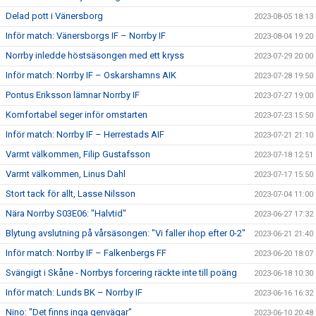
Delad pott i Vänersborg
2023-08-05 18:13
Inför match: Vänersborgs IF – Norrby IF
2023-08-04 19:20
Norrby inledde höstsäsongen med ett kryss
2023-07-29 20:00
Inför match: Norrby IF – Oskarshamns AIK
2023-07-28 19:50
Pontus Eriksson lämnar Norrby IF
2023-07-27 19:00
Komfortabel seger inför omstarten
2023-07-23 15:50
Inför match: Norrby IF – Herrestads AIF
2023-07-21 21:10
Varmt välkommen, Filip Gustafsson
2023-07-18 12:51
Varmt välkommen, Linus Dahl
2023-07-17 15:50
Stort tack för allt, Lasse Nilsson
2023-07-04 11:00
Nära Norrby S03E06: "Halvtid"
2023-06-27 17:32
Blytung avslutning på vårsäsongen: "Vi faller ihop efter 0-2"
2023-06-21 21:40
Inför match: Norrby IF – Falkenbergs FF
2023-06-20 18:07
Svängigt i Skåne - Norrbys forcering räckte inte till poäng
2023-06-18 10:30
Inför match: Lunds BK – Norrby IF
2023-06-16 16:32
Nino: "Det finns inga genvägar"
2023-06-10 20:48