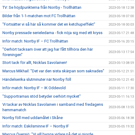
TV: Se höjdpunkterna från Norrby - Trollhättan
2023-05-18 12:38
Bilder från 1-1-matchen mot FC Trollhättan
2023-05-18 07:00
"Fortsätter vi så här så kommer det en ketchupeffekt"
2023-05-18 00:03
Norrby pressade serieledarna - fick nöja sig med ett kryss
2023-05-17 21:48
Inför match: Norrby IF – FC Trollhättan
2023-05-16 20:15
"Oerhört tacksam över att jag har fått tillhöra den här
2023-05-13 17:54
föreningen"
Stort tack för allt, Nicklas Savolainen!
2023-05-13 08:59
Marcus Mikhail: "Det var den sista skärpan som saknades"
2023-05-12 21:51
Händelserika slutminuter när Norrby föll
2023-05-12 21:40
Inför match: Norrby IF – IK Oddevold
2023-05-11 17:30
"Supportrarnas stöd betyder oerhört mycket"
2023-05-11 16:13
Vi tackar av Nicklas Savolainen i samband med fredagens
2023-05-08 13:55
hemmamatch
Norrby föll med uddamålet i Skåne
2023-05-06 18:38
Inför match: Eskilsminne IF – Norrby IF
2023-05-05 19:32
Marcus Översjö: "Vi vill bygga vidare på det vi gjorde