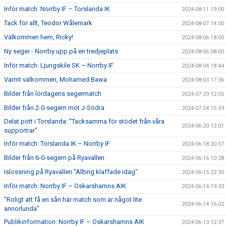
Inför match: Norrby IF – Torslanda IK
2024-08-11 19:00
Tack för allt, Teodor Wålemark
2024-08-07 14:00
Välkommen hem, Ricky!
2024-08-06 18:00
Ny seger - Norrby upp på en tredjeplats
2024-08-06 08:00
Inför match: Ljungskile SK – Norrby IF
2024-08-04 18:44
Varmt välkommen, Mohamed Bawa
2024-08-03 17:36
Bilder från lördagens segermatch
2024-07-29 12:05
Bilder från 2-0-segern mot J-Södra
2024-07-24 15:59
Delat pott i Torslanda: "Tacksamma för stödet från våra
2024-06-20 12:01
supportrar"
Inför match: Torslanda IK – Norrby IF
2024-06-18 20:57
Bilder från 6-0-segern på Ryavallen
2024-06-16 10:28
Islossning på Ryavallen "Allting klaffade idag"
2024-06-15 22:30
Inför match: Norrby IF – Oskarshamns AIK
2024-06-14 19:33
"Roligt att få en sån här match som är något lite
2024-06-14 16:02
annorlunda"
Publikinformation: Norrby IF – Oskarshamns AIK
2024-06-13 12:37