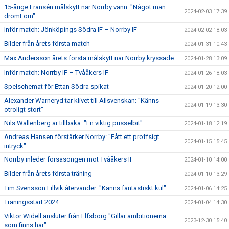
15-årige Fransén målskytt när Norrby vann: "Något man
2024-02-03 17:39
drömt om"
Inför match: Jönköpings Södra IF – Norrby IF
2024-02-02 18:03
Bilder från årets första match
2024-01-31 10:43
Max Andersson årets första målskytt när Norrby kryssade
2024-01-28 13:09
Inför match: Norrby IF – Tvååkers IF
2024-01-26 18:03
Spelschemat för Ettan Södra spikat
2024-01-20 12:00
Alexander Warneryd tar klivet till Allsvenskan: "Känns
2024-01-19 13:30
otroligt stort"
Nils Wallenberg är tillbaka: "En viktig pusselbit"
2024-01-18 12:19
Andreas Hansen förstärker Norrby: "Fått ett proffsigt
2024-01-15 15:45
intryck"
Norrby inleder försäsongen mot Tvååkers IF
2024-01-10 14:00
Bilder från årets första träning
2024-01-10 13:29
Tim Svensson Lillvik återvänder: "Känns fantastiskt kul"
2024-01-06 14:25
Träningsstart 2024
2024-01-04 14:30
Viktor Widell ansluter från Elfsborg "Gillar ambitionerna
2023-12-30 15:40
som finns här"