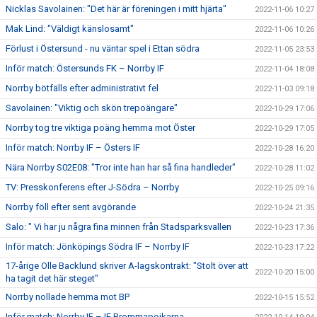
Nicklas Savolainen: "Det här är föreningen i mitt hjärta"
2022-11-06 10:27
Mak Lind: "Väldigt känslosamt"
2022-11-06 10:26
Förlust i Östersund - nu väntar spel i Ettan södra
2022-11-05 23:53
Inför match: Östersunds FK – Norrby IF
2022-11-04 18:08
Norrby bötfälls efter administrativt fel
2022-11-03 09:18
Savolainen: "Viktig och skön trepoängare"
2022-10-29 17:06
Norrby tog tre viktiga poäng hemma mot Öster
2022-10-29 17:05
Inför match: Norrby IF – Östers IF
2022-10-28 16:20
Nära Norrby S02E08: "Tror inte han har så fina handleder"
2022-10-28 11:02
TV: Presskonferens efter J-Södra – Norrby
2022-10-25 09:16
Norrby föll efter sent avgörande
2022-10-24 21:35
Salo: " Vi har ju några fina minnen från Stadsparksvallen
2022-10-23 17:36
Inför match: Jönköpings Södra IF – Norrby IF
2022-10-23 17:22
17-årige Olle Backlund skriver A-lagskontrakt: "Stolt över att
2022-10-20 15:00
ha tagit det här steget"
Norrby nollade hemma mot BP
2022-10-15 15:52
Inför match: Norrby IF – IF Brommapojkarna