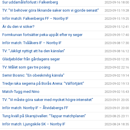
Sur uddamålsförlust i Falkenberg
2023-09-16 18:00
TV: ”Vi behöver göra liknande saker som vi gjorde senast”
2023-09-15 19:28
Inför match: Falkenbergs FF – Norrby IF
2023-09-15 19:25
Är du den vi söker?
2023-09-15 12:41
Formkurvan fortsätter peka uppåt efter ny seger
2023-09-09 17:40
Inför match: Tvååkers IF – Norrby IF
2023-09-08 17:30
TV: "Jäkligt nyttigt att ha den känslan"
2023-09-08 16:12
Glädjebilder från gårdagens seger
2023-09-03 12:35
TV: Målet som gav tre poäng
2023-09-02 22:16
Semir Bosnic: "En obeskrivlig känsla"
2023-09-02 19:14
Tredje raka segerna på Borås Arena: "Välförtjänt"
2023-09-02 19:13
Match-Tugg med Nino
2023-09-02 15:43
TV: "Vi måste göra saker med mycket högre intensitet"
2023-09-01 20:05
Inför match: Norrby IF – Åtvidabergs FF
2023-09-01 20:00
Tung kväll på Skarsjövallen: "Tappar matchplanen"
2023-08-25 23:11
Inför match: Ljungskile SK – Norrby IF
2023-08-24 18:35