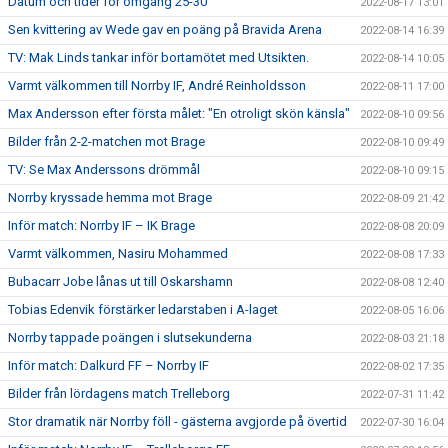
Datum och tider för omgång 25-30
2022-08-17 13:01
Sen kvittering av Wede gav en poäng på Bravida Arena
2022-08-14 16:39
TV: Mak Linds tankar inför bortamötet med Utsikten.
2022-08-14 10:05
Varmt välkommen till Norrby IF, André Reinholdsson
2022-08-11 17:00
Max Andersson efter första målet: "En otroligt skön känsla"
2022-08-10 09:56
Bilder från 2-2-matchen mot Brage
2022-08-10 09:49
TV: Se Max Anderssons drömmål
2022-08-10 09:15
Norrby kryssade hemma mot Brage
2022-08-09 21:42
Inför match: Norrby IF – IK Brage
2022-08-08 20:09
Varmt välkommen, Nasiru Mohammed
2022-08-08 17:33
Bubacarr Jobe lånas ut till Oskarshamn
2022-08-08 12:40
Tobias Edenvik förstärker ledarstaben i A-laget
2022-08-05 16:06
Norrby tappade poängen i slutsekunderna
2022-08-03 21:18
Inför match: Dalkurd FF – Norrby IF
2022-08-02 17:35
Bilder från lördagens match Trelleborg
2022-07-31 11:42
Stor dramatik när Norrby föll - gästerna avgjorde på övertid
2022-07-30 16:04