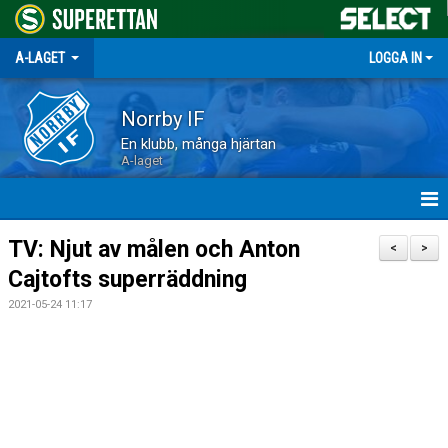
A-LAGET
LOGGA IN
Norrby IF
En klubb, många hjärtan
A-laget
HEM
TV: Njut av målen och Anton
<
>
Cajtofts superräddning
NYHETER
2021-05-24 11:17
MATCHER
TRUPPEN
KALENDER