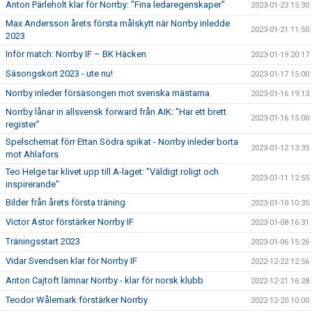
Anton Pärleholt klar för Norrby: "Fina ledaregenskaper"
2023-01-23 15:30
Max Andersson årets första målskytt när Norrby inledde
2023-01-21 11:50
2023
Inför match: Norrby IF – BK Häcken
2023-01-19 20:17
Säsongskort 2023 - ute nu!
2023-01-17 15:00
Norrby inleder försäsongen mot svenska mästarna
2023-01-16 19:13
Norrby lånar in allsvensk forward från AIK: "Har ett brett
2023-01-16 15:00
register"
Spelschemat förr Ettan Södra spikat - Norrby inleder borta
2023-01-12 13:35
mot Ahlafors
Teo Helge tar klivet upp till A-laget: "Väldigt roligt och
2023-01-11 12:55
inspirerande"
Bilder från årets första träning
2023-01-10 10:35
Victor Astor förstärker Norrby IF
2023-01-08 16:31
Träningsstart 2023
2023-01-06 15:26
Vidar Svendsen klar för Norrby IF
2022-12-22 12:56
Anton Cajtoft lämnar Norrby - klar för norsk klubb
2022-12-21 16:28
Teodor Wålemark förstärker Norrby
2022-12-20 10:00