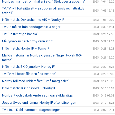
Norrbys fina höstform håller i sig: " Stolt över grabbarna"
2023-11-04 19:20
TV: ”Vi vill fortsätta att visa upp en offensiv och attraktiv
2023-11-03 19:15
fotboll”
Inför match: Oskarshamns AIK – Norrby IF
2023-11-03 19:00
TV: Se målen från söndagens 8-3-seger
2023-10-30 14:14
TV: "En riktigt go känsla"
2023-10-29 17:56
Målfyrverkeri när Norrby vann stort
2023-10-29 17:26
Inför match: Norrby IF – Torns IF
2023-10-28 18:23
Mållös historia när Norrby kryssade: "Ingen typisk 0-0-
2023-10-21 19:20
match"
Inför match: BK Olympic – Norrby IF
2023-10-20 18:25
TV: "Vi vill bibehålla den fina trenden"
2023-10-20 18:02
Norrby föll med uddamålet: "Små marginaler"
2023-10-14 15:26
Inför match: IK Oddevold – Norrby IF
2023-10-13 18:58
Norrby IF och Jakob Andersson går skilda vägar
2023-10-13 09:08
Jesper Swedlund lämnar Norrby IF efter säsongen
2023-10-10 15:26
TV: Linus Dahl summerar dagens seger
2023-10-07 19:14