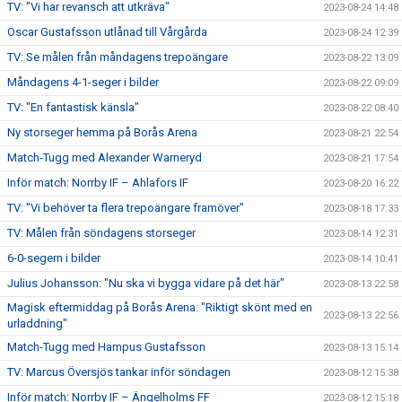
TV: "Vi har revansch att utkräva"
2023-08-24 14:48
Oscar Gustafsson utlånad till Vårgårda
2023-08-24 12:39
TV: Se målen från måndagens trepoängare
2023-08-22 13:09
Måndagens 4-1-seger i bilder
2023-08-22 09:09
TV: "En fantastisk känsla"
2023-08-22 08:40
Ny storseger hemma på Borås Arena
2023-08-21 22:54
Match-Tugg med Alexander Warneryd
2023-08-21 17:54
Inför match: Norrby IF – Ahlafors IF
2023-08-20 16:22
TV: "Vi behöver ta flera trepoängare framöver"
2023-08-18 17:33
TV: Målen från söndagens storseger
2023-08-14 12:31
6-0-segern i bilder
2023-08-14 10:41
Julius Johansson: "Nu ska vi bygga vidare på det här"
2023-08-13 22:58
Magisk eftermiddag på Borås Arena: "Riktigt skönt med en
2023-08-13 22:56
urladdning"
Match-Tugg med Hampus Gustafsson
2023-08-13 15:14
TV: Marcus Översjös tankar inför söndagen
2023-08-12 15:38
Inför match: Norrby IF – Ängelholms FF
2023-08-12 15:18