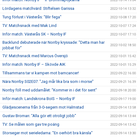
2022-10-14 19:04
Lördagens matchvärd: Stiftelsen Garissa
2022-10-14 13:32
Tung förlust i Västerås: "Blir fega"
2022-10-08 17:20
TV: Matchsnack med Mak Lind
2022-10-07 17:24
Inför match: Västerås SK – Norrby IF
2022-10-07 17:10
Backlund debuterade när Norrby kryssade: "Detta man har
2022-10-02 18:50
jobbat för"
TV: Matchsnack med Marcus Översjö
2022-10-01 15:42
Inför match: Norrby IF – Skövde AIK
2022-10-01 15:29
Tillsammans tar vi kampen mot barncancer!
2022-09-22 16:00
Nära Norrby S02E07: "Jag mår lika bra som i morse"
2022-09-21 16:39
Norrby föll med uddamålet: "Kommer in i det för sent"
2022-09-18 20:00
Inför match: Landskrona BoIS – Norrby IF
2022-09-17 19:00
Glädjescenerna från 3-0-segern mot Halmstad
2022-09-14 13:58
Gustav Broman: "Alla gör ett otroligt jobb"
2022-09-14 13:44
TV: Se målen som gav tre poäng
2022-09-14 13:42
Storseger mot serieledarna: "En oerhört bra känsla"
2022-09-14 13:30