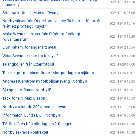
2024-12-19 18:10
utmaning"
Stort tack för allt, Marcus Översjö
2024-12-18 08:00
Norrby värvar från Degerfors - Jamie Bichis klar för tre år:
2024-12-15 13:16
"Fått ett proffsigt intryck"
Malte Wester ansluter från Elfsborg: "Väldigt
2024-12-13 13:20
förväntansfull"
Elvin Tahami förlänger sitt avtal
2024-12-12 18:54
Vidar Svendsen klar för tre nya år
2024-12-09 14:30
Talangkollen från Ettanfotboll
2024-11-28 17:00
Teo Helge - matchens lirare i Morgondagens stjärnor
2024-11-26 10:07
Andreas Klarström ny fotbollsansvarig i Norrby IF
2024-11-19 12:25
Sju spelare lämnar Norrby IF
2024-11-18 13:01
Tack för allt, Max Olsson
2024-11-18 10:53
Norrby avslutade 2024 med ett kryss
2024-11-11 08:00
Inför match: Lunds BK – Norrby IF
2024-11-10 08:00
TV: Se målen från söndagens 2-0-seger
2024-11-04 10:36
Norrby säkrade kontraktet
2024-11-04 10:30