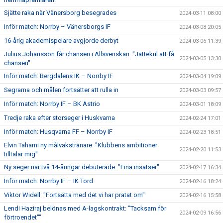
Sjätte raka när Vänersborg besegrades
2024-03-11 08:00
Inför match: Norrby – Vänersborgs IF
2024-03-08 20:05
16-årig akademispelare avgjorde derbyt
2024-03-06 11:39
Julius Johansson får chansen i Allsvenskan: "Jättekul att få
2024-03-05 13:30
chansen"
Inför match: Bergdalens IK – Norrby IF
2024-03-04 19:09
Segrarna och målen fortsätter att rulla in
2024-03-03 09:57
Inför match: Norrby IF – BK Astrio
2024-03-01 18:09
Tredje raka efter storseger i Huskvarna
2024-02-24 17:01
Inför match: Husqvarna FF – Norrby IF
2024-02-23 18:51
Elvin Tahami ny målvakstränare: "Klubbens ambitioner
2024-02-20 11:53
tilltalar mig"
Ny seger när två 14-åringar debuterade: "Fina insatser"
2024-02-17 16:34
Inför match: Norrby IF – IK Tord
2024-02-16 18:24
Viktor Widell: "Fortsätta med det vi har pratat om"
2024-02-16 15:58
Lendi Haziraj belönas med A-lagskontrakt: "Tacksam för
2024-02-09 16:56
förtroendet""