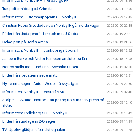
Inför match: Norrby IF – Trelleborgs FF
2022-07-29 18:56
Tung eftermiddag på Grimsta
2022-07-24 16:00
Inför match: IF Brommapojkarna – Norrby IF
2022-07-23 17:45
Christian Rubio Sivodedov och Norrby IF går skilda vägar
2022-07-20 20:48
Bilder från tisdagens 1-1-match mot J-Södra
2022-07-19 23:21
Delad pott på Borås Arena
2022-07-19 21:16
Inför match: Norrby IF – Jönköpings Södra IF
2022-07-18 18:52
Jaheem Burke och Victor Karlsson ansluter på lån
2022-07-18 16:08
Norrby ställs mot Lunds BK i Svenska Cupen
2022-07-12 07:00
Bilder från lördagens segermatch
2022-07-10 18:51
Ny hemmaseger - Anton Wede målskytt igen
2022-07-09 22:30
Inför match: Norrby IF – Västerås SK
2022-07-09 07:40
Stolpe ut i Skåne - Norrby utan poäng trots massiv press på
2022-07-05 13:10
slutet
Inför match: Trelleborgs FF – Norrby IF
2022-07-03 19:42
Bilder från tisdagens 2-0-seger
2022-06-29 14:29
TV: Upplev glädjen efter slutsignalen
2022-06-29 14:25