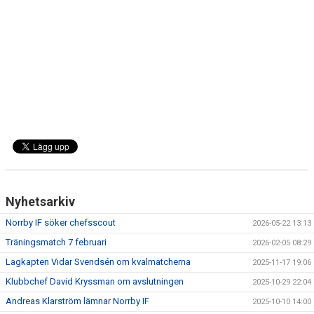
DOKUMENT
BILDARKIV
BILDER 2025
TABELL ETTAN SÖDRA 2025
Nyhetsarkiv
Norrby IF söker chefsscout
2026-05-22 13:13
Träningsmatch 7 februari
2026-02-05 08:29
Lagkapten Vidar Svendsén om kvalmatcherna
2025-11-17 19:06
Klubbchef David Kryssman om avslutningen
2025-10-29 22:04
Andreas Klarström lämnar Norrby IF
2025-10-10 14:00