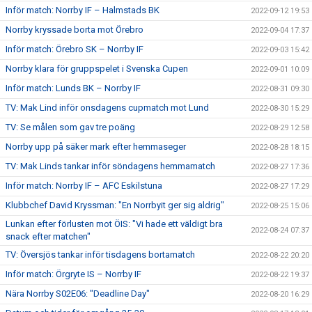
Inför match: Norrby IF – Halmstads BK
2022-09-12 19:53
Norrby kryssade borta mot Örebro
2022-09-04 17:37
Inför match: Örebro SK – Norrby IF
2022-09-03 15:42
Norrby klara för gruppspelet i Svenska Cupen
2022-09-01 10:09
Inför match: Lunds BK – Norrby IF
2022-08-31 09:30
TV: Mak Lind inför onsdagens cupmatch mot Lund
2022-08-30 15:29
TV: Se målen som gav tre poäng
2022-08-29 12:58
Norrby upp på säker mark efter hemmaseger
2022-08-28 18:15
TV: Mak Linds tankar inför söndagens hemmamatch
2022-08-27 17:36
Inför match: Norrby IF – AFC Eskilstuna
2022-08-27 17:29
Klubbchef David Kryssman: "En Norrbyit ger sig aldrig"
2022-08-25 15:06
Lunkan efter förlusten mot ÖIS: "Vi hade ett väldigt bra
2022-08-24 07:37
snack efter matchen"
TV: Översjös tankar inför tisdagens bortamatch
2022-08-22 20:20
Inför match: Örgryte IS – Norrby IF
2022-08-22 19:37
Nära Norrby S02E06: "Deadline Day"
2022-08-20 16:29