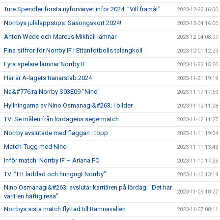
Ture Spendler första nyförvärvet inför 2024: "Vill framåt"
2023-12-22 16:00
Norrbys julklappstips: Säsongskort 2024!
2023-12-04 16:00
Anton Wede och Marcus Mikhail lämnar
2023-12-04 08:07
Fina siffror för Norrby IF i Ettanfotbolls talangkoll
2023-12-01 12:23
Fyra spelare lämnar Norrby IF
2023-11-22 15:20
Här är A-lagets tränarstab 2024
2023-11-21 19:19
Na&#776;ra Norrby S03E09 "Nino"
2023-11-17 17:59
Hyllningarna av Nino Osmanagi&#263; i bilder
2023-11-12 11:28
TV: Se målen från lördagens segermatch
2023-11-12 11:27
Norrby avslutade med flaggan i topp
2023-11-11 19:04
Match-Tugg med Nino
2023-11-11 13:43
Inför match: Norrby IF – Ariana FC
2023-11-10 17:25
TV: ”Ett laddad och hungrigt Norrby”
2023-11-10 13:19
Nino Osmanagi&#263; avslutar karriären på lördag: "Det har
2023-11-09 18:27
varit en häftig resa"
Norrbys sista match flyttad till Ramnavallen
2023-11-07 08:11