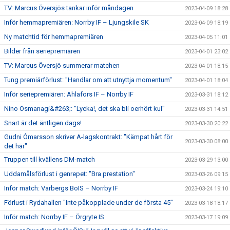
TV: Marcus Översjös tankar inför måndagen
2023-04-09 18:28
Inför hemmapremiären: Norrby IF – Ljungskile SK
2023-04-09 18:19
Ny matchtid för hemmapremiären
2023-04-05 11:01
Bilder från seriepremiären
2023-04-01 23:02
TV: Marcus Översjö summerar matchen
2023-04-01 18:15
Tung premiärförlust: "Handlar om att utnyttja momentum"
2023-04-01 18:04
Inför seriepremiären: Ahlafors IF – Norrby IF
2023-03-31 18:12
Nino Osmanagi&#263;: "Lycka!, det ska bli oerhört kul"
2023-03-31 14:51
Snart är det äntligen dags!
2023-03-30 20:22
Gudni Ómarsson skriver A-lagskontrakt: "Kämpat hårt för
2023-03-30 08:00
det här"
Truppen till kvällens DM-match
2023-03-29 13:00
Uddamålsförlust i genrepet: "Bra prestation"
2023-03-26 09:15
Inför match: Varbergs BoIS – Norrby IF
2023-03-24 19:10
Förlust i Rydahallen "Inte påkopplade under de första 45"
2023-03-18 18:17
Inför match: Norrby IF – Örgryte IS
2023-03-17 19:09