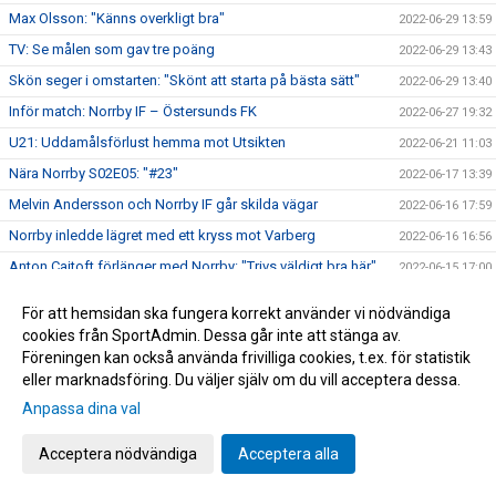
Max Olsson: "Känns overkligt bra"
2022-06-29 13:59
TV: Se målen som gav tre poäng
2022-06-29 13:43
Skön seger i omstarten: "Skönt att starta på bästa sätt"
2022-06-29 13:40
Inför match: Norrby IF – Östersunds FK
2022-06-27 19:32
U21: Uddamålsförlust hemma mot Utsikten
2022-06-21 11:03
Nära Norrby S02E05: "#23"
2022-06-17 13:39
Melvin Andersson och Norrby IF går skilda vägar
2022-06-16 17:59
Norrby inledde lägret med ett kryss mot Varberg
2022-06-16 16:56
Anton Cajtoft förlänger med Norrby: "Trivs väldigt bra här"
2022-06-15 17:00
Bilder från träningsveckan
2022-06-10 09:20
För att hemsidan ska fungera korrekt använder vi nödvändiga
Inga poäng när Norrby avslutade vårsäsongen
2022-05-28 15:13
cookies från SportAdmin. Dessa går inte att stänga av.
Föreningen kan också använda frivilliga cookies, t.ex. för statistik
TV: Max Olsson om att äntligen vara tillbaka i truppen
2022-05-27 17:44
eller marknadsföring. Du väljer själv om du vill acceptera dessa.
Inför match: IK Brage – Norrby IF
2022-05-27 17:23
Anpassa dina val
Norrby IF och Abbas Mohamad går skilda vägar
2022-05-25 13:51
U21: Tung kväll på Borås Arena
Acceptera nödvändiga
Acceptera alla
2022-05-25 09:48
Bilder från Norrby - Utsikten
2022-05-24 09:50