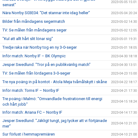
2023-05-05 15:01
senast"
Nära Norrby S03E04: "Det stannar inte idag heller"
2023-05-04 20:24
Bilder från måndagens segermatch
2023-05-02 14:30
TV: Se målen från måndagens seger
2023-05-02 12:05
"Kul att allt hårt slit lönar sig"
2023-05-01 19:31
Tredje raka när Norrby tog en ny 3-0-seger
2023-05-01 18:05
Inför match: Norrby IF – BK Olympic
2023-04-30 18:18
Jesper Swedlund: "Tror på en publikvänlig match"
2023-04-30 13:51
TV: Se målen från lördagens 3-0-seger
2023-04-23 15:00
Tre nya poäng in på kontot - Atola Meja tvåmålskytt i skåne
2023-04-22 18:17
Inför match: Torns IF – Norrby IF
2023-04-21 17:30
Tre poäng i Malmö: "Omvandlade frustrationen till energi
2023-04-15 18:24
och hårt jobb"
Inför match: Ariana FC – Norrby IF
2023-04-14 17:30
Jesper Swedlund: "Jäkligt tungt, jag tycker att vi förtjänade
2023-04-10 21:01
mer"
Sur förlust i hemmapremiären
2023-04-10 21:00