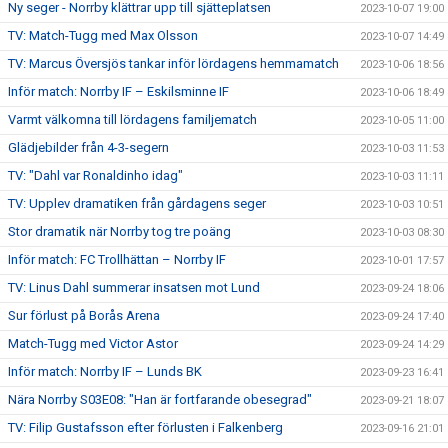
Ny seger - Norrby klättrar upp till sjätteplatsen
2023-10-07 19:00
TV: Match-Tugg med Max Olsson
2023-10-07 14:49
TV: Marcus Översjös tankar inför lördagens hemmamatch
2023-10-06 18:56
Inför match: Norrby IF – Eskilsminne IF
2023-10-06 18:49
Varmt välkomna till lördagens familjematch
2023-10-05 11:00
Glädjebilder från 4-3-segern
2023-10-03 11:53
TV: "Dahl var Ronaldinho idag"
2023-10-03 11:11
TV: Upplev dramatiken från gårdagens seger
2023-10-03 10:51
Stor dramatik när Norrby tog tre poäng
2023-10-03 08:30
Inför match: FC Trollhättan – Norrby IF
2023-10-01 17:57
TV: Linus Dahl summerar insatsen mot Lund
2023-09-24 18:06
Sur förlust på Borås Arena
2023-09-24 17:40
Match-Tugg med Victor Astor
2023-09-24 14:29
Inför match: Norrby IF – Lunds BK
2023-09-23 16:41
Nära Norrby S03E08: "Han är fortfarande obesegrad"
2023-09-21 18:07
TV: Filip Gustafsson efter förlusten i Falkenberg
2023-09-16 21:01