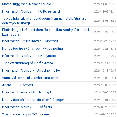
Match-Tugg med Alexander Salo
2024-11-03 13:26
Inför match: Norrby IF – FC Rosengård
2024-11-02 11:41
Tobias Edenvik inför söndagens hemmamatch: "Bra fart
2024-11-01 18:50
och mycket energi"
Förändringar i tränarstaben för att säkra Norrby IF:s plats i
2024-10-27 16:32
Ettan Södra
Inför match: FC Trollhättan – Norrby IF
2024-10-25 19:17
Norrby tog tre sköna - och viktiga poäng
2024-10-21 13:12
Inför match: Norrby IF – BK Olympic
2024-10-19 17:00
Tung eftermiddag på Borås Arena
2024-10-14 10:13
Inför match: Norrby IF - Ängelholms FF
2024-10-13 10:49
Varmt välkomna till Samhällsmatchen
2024-10-08 13:34
Ariana FC – Norrby IF
2024-10-06 20:00
Inför match: Ariana FC – Norrby IF
2024-10-05 18:07
Norrby upp på fjärdeplats efter 2-1-seger
2024-10-01 09:00
Inför match: Norrby IF – Tvååkers IF
2024-09-29 18:53
Ytterligare ett kryss: 2-2 i Skåne
2024-09-23 12:20