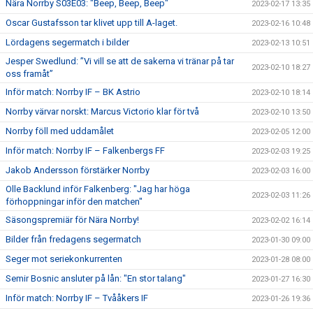
Nära Norrby S03E03: "Beep, Beep, Beep"
2023-02-17 13:35
Oscar Gustafsson tar klivet upp till A-laget.
2023-02-16 10:48
Lördagens segermatch i bilder
2023-02-13 10:51
Jesper Swedlund: ”Vi vill se att de sakerna vi tränar på tar
2023-02-10 18:27
oss framåt”
Inför match: Norrby IF – BK Astrio
2023-02-10 18:14
Norrby värvar norskt: Marcus Victorio klar för två
2023-02-10 13:50
Norrby föll med uddamålet
2023-02-05 12:00
Inför match: Norrby IF – Falkenbergs FF
2023-02-03 19:25
Jakob Andersson förstärker Norrby
2023-02-03 16:00
Olle Backlund inför Falkenberg: "Jag har höga
2023-02-03 11:26
förhoppningar inför den matchen"
Säsongspremiär för Nära Norrby!
2023-02-02 16:14
Bilder från fredagens segermatch
2023-01-30 09:00
Seger mot seriekonkurrenten
2023-01-28 08:00
Semir Bosnic ansluter på lån: "En stor talang"
2023-01-27 16:30
Inför match: Norrby IF – Tvååkers IF
2023-01-26 19:36