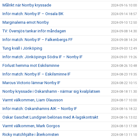
Målrikt när Norrby kryssade
2024-09-16 10:00
Inför match: Norrby IF – Onsala BK
2024-09-14 18:57
Marginalerna emot Norrby
2024-09-10 12:50
TV: Översjös tankar inför måndagen
2024-09-08 14:30
Inför match: Norrby IF – Falkenbergs FF
2024-09-08 14:24
Tung kväll i Jönköping
2024-09-03 12:49
Inför match: Jönköpings Södra IF – Norrby IF
2024-09-01 19:26
Förlust hemma mot Eskilsminne
2024-08-26 10:48
Inför match: Norrby IF – Eskilsminne IF
2024-08-23 19:35
Marcus Victorio lämnar Norrby IF
2024-08-22 10:15
Norrby kryssade i Oskarshamn - närmar sig kvalplatsen
2024-08-18 11:30
Varmt välkommen, Liam Olausson
2024-08-17 10:00
Inför match: Oskarshamns AIK – Norrby IF
2024-08-16 18:22
Oskar Gaschet Lundgren belönas med A-lagskontrakt
2024-08-16 13:02
Varmt välkommen, Mark Gorgos
2024-08-13 17:08
Ricky matchhjälte i återkomsten
2024-08-13 11:10