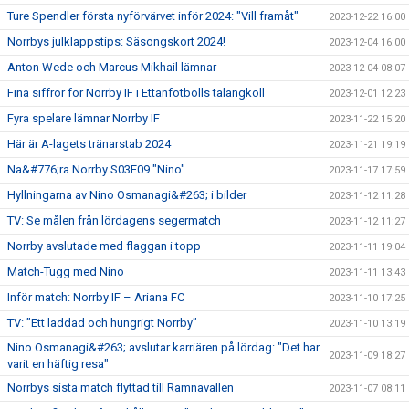
Ture Spendler första nyförvärvet inför 2024: "Vill framåt"
2023-12-22 16:00
Norrbys julklappstips: Säsongskort 2024!
2023-12-04 16:00
Anton Wede och Marcus Mikhail lämnar
2023-12-04 08:07
Fina siffror för Norrby IF i Ettanfotbolls talangkoll
2023-12-01 12:23
Fyra spelare lämnar Norrby IF
2023-11-22 15:20
Här är A-lagets tränarstab 2024
2023-11-21 19:19
Na&#776;ra Norrby S03E09 "Nino"
2023-11-17 17:59
Hyllningarna av Nino Osmanagi&#263; i bilder
2023-11-12 11:28
TV: Se målen från lördagens segermatch
2023-11-12 11:27
Norrby avslutade med flaggan i topp
2023-11-11 19:04
Match-Tugg med Nino
2023-11-11 13:43
Inför match: Norrby IF – Ariana FC
2023-11-10 17:25
TV: ”Ett laddad och hungrigt Norrby”
2023-11-10 13:19
Nino Osmanagi&#263; avslutar karriären på lördag: "Det har
2023-11-09 18:27
varit en häftig resa"
Norrbys sista match flyttad till Ramnavallen
2023-11-07 08:11