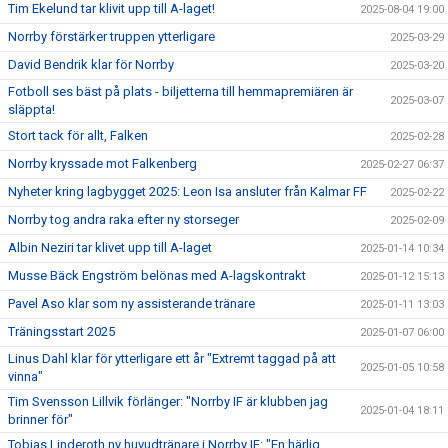
Tim Ekelund tar klivit upp till A-laget!
2025-08-04 19:00
Norrby förstärker truppen ytterligare
2025-03-29
David Bendrik klar för Norrby
2025-03-20
Fotboll ses bäst på plats - biljetterna till hemmapremiären är
2025-03-07
släppta!
Stort tack för allt, Falken
2025-02-28
Norrby kryssade mot Falkenberg
2025-02-27 06:37
Nyheter kring lagbygget 2025: Leon Isa ansluter från Kalmar FF
2025-02-22
Norrby tog andra raka efter ny storseger
2025-02-09
Albin Neziri tar klivet upp till A-laget
2025-01-14 10:34
Musse Bäck Engström belönas med A-lagskontrakt
2025-01-12 15:13
Pavel Aso klar som ny assisterande tränare
2025-01-11 13:03
Träningsstart 2025
2025-01-07 06:00
Linus Dahl klar för ytterligare ett år "Extremt taggad på att
2025-01-05 10:58
vinna"
Tim Svensson Lillvik förlänger: "Norrby IF är klubben jag
2025-01-04 18:11
brinner för"
Tobias Linderoth ny huvudtränare i Norrby IF: "En härlig