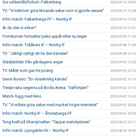
Sur uddamålsförlust i Falkenberg
2023-09-16 18:00
TV: ”Vi behöver göra liknande saker som vi gjorde senast”
2023-09-15 19:28
Inför match: Falkenbergs FF – Norrby IF
2023-09-15 19:25
Är du den vi söker?
2023-09-15 12:41
Formkurvan fortsätter peka uppåt efter ny seger
2023-09-09 17:40
Inför match: Tvååkers IF – Norrby IF
2023-09-08 17:30
TV: "Jäkligt nyttigt att ha den känslan"
2023-09-08 16:12
Glädjebilder från gårdagens seger
2023-09-03 12:35
TV: Målet som gav tre poäng
2023-09-02 22:16
Semir Bosnic: "En obeskrivlig känsla"
2023-09-02 19:14
Tredje raka segerna på Borås Arena: "Välförtjänt"
2023-09-02 19:13
Match-Tugg med Nino
2023-09-02 15:43
TV: "Vi måste göra saker med mycket högre intensitet"
2023-09-01 20:05
Inför match: Norrby IF – Åtvidabergs FF
2023-09-01 20:00
Tung kväll på Skarsjövallen: "Tappar matchplanen"
2023-08-25 23:11
Inför match: Ljungskile SK – Norrby IF
2023-08-24 18:35