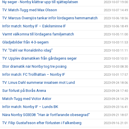
Ny seger - Norrby klättrar upp till sjätteplatsen
2023-10-07 19:00
TV: Match-Tugg med Max Olsson
2023-10-07 14:49
TV: Marcus Översjös tankar inför lördagens hemmamatch
2023-10-06 18:56
Inför match: Norrby IF – Eskilsminne IF
2023-10-06 18:49
Varmt välkomna till lördagens familjematch
2023-10-05 11:00
Glädjebilder från 4-3-segern
2023-10-03 11:53
TV: "Dahl var Ronaldinho idag"
2023-10-03 11:11
TV: Upplev dramatiken från gårdagens seger
2023-10-03 10:51
Stor dramatik när Norrby tog tre poäng
2023-10-03 08:30
Inför match: FC Trollhättan – Norrby IF
2023-10-01 17:57
TV: Linus Dahl summerar insatsen mot Lund
2023-09-24 18:06
Sur förlust på Borås Arena
2023-09-24 17:40
Match-Tugg med Victor Astor
2023-09-24 14:29
Inför match: Norrby IF – Lunds BK
2023-09-23 16:41
Nära Norrby S03E08: "Han är fortfarande obesegrad"
2023-09-21 18:07
TV: Filip Gustafsson efter förlusten i Falkenberg
2023-09-16 21:01