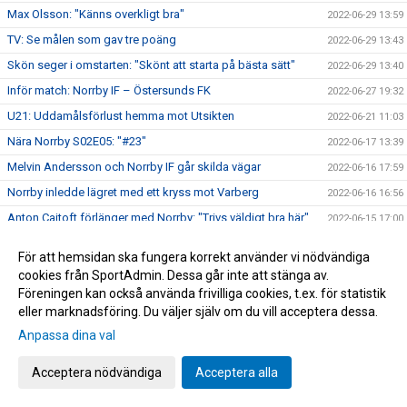
Max Olsson: "Känns overkligt bra"
2022-06-29 13:59
TV: Se målen som gav tre poäng
2022-06-29 13:43
Skön seger i omstarten: "Skönt att starta på bästa sätt"
2022-06-29 13:40
Inför match: Norrby IF – Östersunds FK
2022-06-27 19:32
U21: Uddamålsförlust hemma mot Utsikten
2022-06-21 11:03
Nära Norrby S02E05: "#23"
2022-06-17 13:39
Melvin Andersson och Norrby IF går skilda vägar
2022-06-16 17:59
Norrby inledde lägret med ett kryss mot Varberg
2022-06-16 16:56
Anton Cajtoft förlänger med Norrby: "Trivs väldigt bra här"
2022-06-15 17:00
Bilder från träningsveckan
2022-06-10 09:20
För att hemsidan ska fungera korrekt använder vi nödvändiga
Inga poäng när Norrby avslutade vårsäsongen
2022-05-28 15:13
cookies från SportAdmin. Dessa går inte att stänga av.
Föreningen kan också använda frivilliga cookies, t.ex. för statistik
TV: Max Olsson om att äntligen vara tillbaka i truppen
2022-05-27 17:44
eller marknadsföring. Du väljer själv om du vill acceptera dessa.
Inför match: IK Brage – Norrby IF
2022-05-27 17:23
Anpassa dina val
Norrby IF och Abbas Mohamad går skilda vägar
2022-05-25 13:51
U21: Tung kväll på Borås Arena
Acceptera nödvändiga
Acceptera alla
2022-05-25 09:48
Bilder från Norrby - Utsikten
2022-05-24 09:50