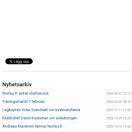
DOKUMENT
BILDARKIV
BILDER 2025
TABELL ETTAN SÖDRA 2025
Nyhetsarkiv
Norrby IF söker chefsscout
2026-05-22 13:13
Träningsmatch 7 februari
2026-02-05 08:29
Lagkapten Vidar Svendsén om kvalmatcherna
2025-11-17 19:06
Klubbchef David Kryssman om avslutningen
2025-10-29 22:04
Andreas Klarström lämnar Norrby IF
2025-10-10 14:00