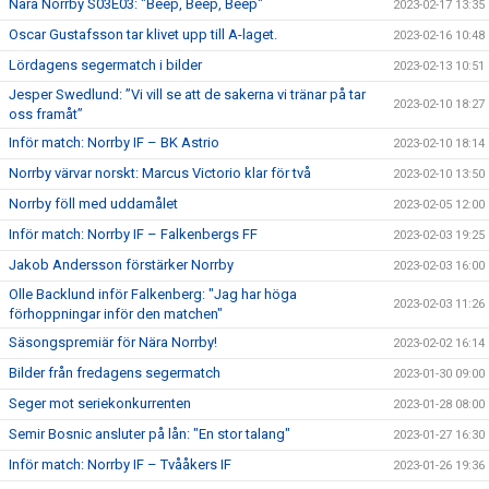
Nära Norrby S03E03: "Beep, Beep, Beep"
2023-02-17 13:35
Oscar Gustafsson tar klivet upp till A-laget.
2023-02-16 10:48
Lördagens segermatch i bilder
2023-02-13 10:51
Jesper Swedlund: ”Vi vill se att de sakerna vi tränar på tar
2023-02-10 18:27
oss framåt”
Inför match: Norrby IF – BK Astrio
2023-02-10 18:14
Norrby värvar norskt: Marcus Victorio klar för två
2023-02-10 13:50
Norrby föll med uddamålet
2023-02-05 12:00
Inför match: Norrby IF – Falkenbergs FF
2023-02-03 19:25
Jakob Andersson förstärker Norrby
2023-02-03 16:00
Olle Backlund inför Falkenberg: "Jag har höga
2023-02-03 11:26
förhoppningar inför den matchen"
Säsongspremiär för Nära Norrby!
2023-02-02 16:14
Bilder från fredagens segermatch
2023-01-30 09:00
Seger mot seriekonkurrenten
2023-01-28 08:00
Semir Bosnic ansluter på lån: "En stor talang"
2023-01-27 16:30
Inför match: Norrby IF – Tvååkers IF
2023-01-26 19:36