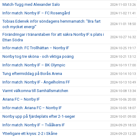
Match-Tugg med Alexander Salo
2024-11-03 13:26
Inför match: Norrby IF – FC Rosengård
2024-11-02 11:41
Tobias Edenvik inför söndagens hemmamatch: "Bra fart
2024-11-01 18:50
och mycket energi"
Förändringar i tränarstaben för att säkra Norrby IF:s plats i
2024-10-27 16:32
Ettan Södra
Inför match: FC Trollhättan – Norrby IF
2024-10-25 19:17
Norrby tog tre sköna - och viktiga poäng
2024-10-21 13:12
Inför match: Norrby IF – BK Olympic
2024-10-19 17:00
Tung eftermiddag på Borås Arena
2024-10-14 10:13
Inför match: Norrby IF - Ängelholms FF
2024-10-13 10:49
Varmt välkomna till Samhällsmatchen
2024-10-08 13:34
Ariana FC – Norrby IF
2024-10-06 20:00
Inför match: Ariana FC – Norrby IF
2024-10-05 18:07
Norrby upp på fjärdeplats efter 2-1-seger
2024-10-01 09:00
Inför match: Norrby IF – Tvååkers IF
2024-09-29 18:53
Ytterligare ett kryss: 2-2 i Skåne
2024-09-23 12:20