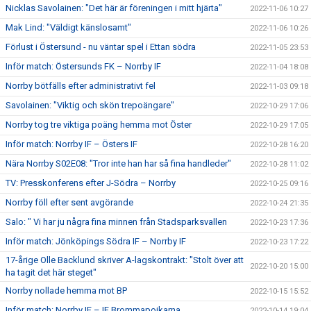
Nicklas Savolainen: "Det här är föreningen i mitt hjärta"
2022-11-06 10:27
Mak Lind: "Väldigt känslosamt"
2022-11-06 10:26
Förlust i Östersund - nu väntar spel i Ettan södra
2022-11-05 23:53
Inför match: Östersunds FK – Norrby IF
2022-11-04 18:08
Norrby bötfälls efter administrativt fel
2022-11-03 09:18
Savolainen: "Viktig och skön trepoängare"
2022-10-29 17:06
Norrby tog tre viktiga poäng hemma mot Öster
2022-10-29 17:05
Inför match: Norrby IF – Östers IF
2022-10-28 16:20
Nära Norrby S02E08: "Tror inte han har så fina handleder"
2022-10-28 11:02
TV: Presskonferens efter J-Södra – Norrby
2022-10-25 09:16
Norrby föll efter sent avgörande
2022-10-24 21:35
Salo: " Vi har ju några fina minnen från Stadsparksvallen
2022-10-23 17:36
Inför match: Jönköpings Södra IF – Norrby IF
2022-10-23 17:22
17-årige Olle Backlund skriver A-lagskontrakt: "Stolt över att
2022-10-20 15:00
ha tagit det här steget"
Norrby nollade hemma mot BP
2022-10-15 15:52
Inför match: Norrby IF – IF Brommapojkarna
2022-10-14 19:04