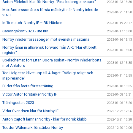
Anton Pärleholt klar för Norrby: "Fina ledaregenskaper"
2023-01-23 15:30
Max Andersson årets första målskytt när Norrby inledde
2023-01-21 11:50
2023
Inför match: Norrby IF – BK Häcken
2023-01-19 20:17
Säsongskort 2023 - ute nu!
2023-01-17 15:00
Norrby inleder försäsongen mot svenska mästarna
2023-01-16 19:13
Norrby lånar in allsvensk forward från AIK: "Har ett brett
2023-01-16 15:00
register"
Spelschemat förr Ettan Södra spikat - Norrby inleder borta
2023-01-12 13:35
mot Ahlafors
Teo Helge tar klivet upp till A-laget: "Väldigt roligt och
2023-01-11 12:55
inspirerande"
Bilder från årets första träning
2023-01-10 10:35
Victor Astor förstärker Norrby IF
2023-01-08 16:31
Träningsstart 2023
2023-01-06 15:26
Vidar Svendsen klar för Norrby IF
2022-12-22 12:56
Anton Cajtoft lämnar Norrby - klar för norsk klubb
2022-12-21 16:28
Teodor Wålemark förstärker Norrby
2022-12-20 10:00