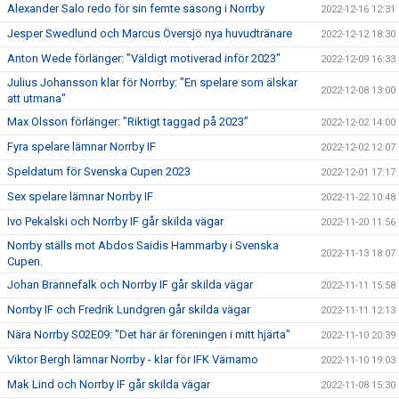
Alexander Salo redo för sin femte säsong i Norrby
2022-12-16 12:31
Jesper Swedlund och Marcus Översjö nya huvudtränare
2022-12-12 18:30
Anton Wede förlänger: ”Väldigt motiverad inför 2023"
2022-12-09 16:33
Julius Johansson klar för Norrby: "En spelare som älskar
2022-12-08 13:00
att utmana"
Max Olsson förlänger: ”Riktigt taggad på 2023”
2022-12-02 14:00
Fyra spelare lämnar Norrby IF
2022-12-02 12:07
Speldatum för Svenska Cupen 2023
2022-12-01 17:17
Sex spelare lämnar Norrby IF
2022-11-22 10:48
Ivo Pekalski och Norrby IF går skilda vägar
2022-11-20 11:56
Norrby ställs mot Abdos Saidis Hammarby i Svenska
2022-11-13 18:07
Cupen.
Johan Brannefalk och Norrby IF går skilda vägar
2022-11-11 15:58
Norrby IF och Fredrik Lundgren går skilda vägar
2022-11-11 12:13
Nära Norrby S02E09: "Det här är föreningen i mitt hjärta"
2022-11-10 20:39
Viktor Bergh lämnar Norrby - klar för IFK Värnamo
2022-11-10 19:03
Mak Lind och Norrby IF går skilda vägar
2022-11-08 15:30