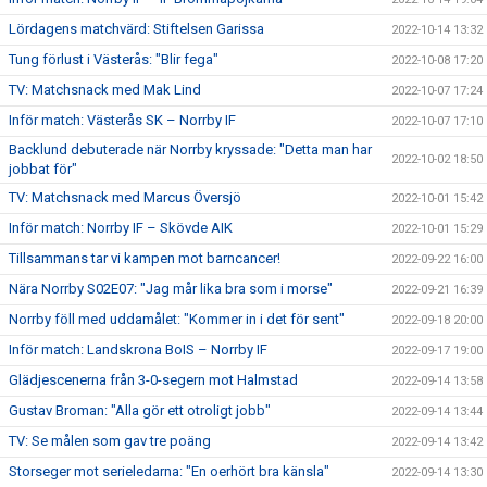
Lördagens matchvärd: Stiftelsen Garissa
2022-10-14 13:32
Tung förlust i Västerås: "Blir fega"
2022-10-08 17:20
TV: Matchsnack med Mak Lind
2022-10-07 17:24
Inför match: Västerås SK – Norrby IF
2022-10-07 17:10
Backlund debuterade när Norrby kryssade: "Detta man har
2022-10-02 18:50
jobbat för"
TV: Matchsnack med Marcus Översjö
2022-10-01 15:42
Inför match: Norrby IF – Skövde AIK
2022-10-01 15:29
Tillsammans tar vi kampen mot barncancer!
2022-09-22 16:00
Nära Norrby S02E07: "Jag mår lika bra som i morse"
2022-09-21 16:39
Norrby föll med uddamålet: "Kommer in i det för sent"
2022-09-18 20:00
Inför match: Landskrona BoIS – Norrby IF
2022-09-17 19:00
Glädjescenerna från 3-0-segern mot Halmstad
2022-09-14 13:58
Gustav Broman: "Alla gör ett otroligt jobb"
2022-09-14 13:44
TV: Se målen som gav tre poäng
2022-09-14 13:42
Storseger mot serieledarna: "En oerhört bra känsla"
2022-09-14 13:30