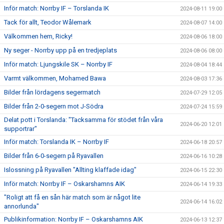
Inför match: Norrby IF – Torslanda IK
2024-08-11 19:00
Tack för allt, Teodor Wålemark
2024-08-07 14:00
Välkommen hem, Ricky!
2024-08-06 18:00
Ny seger - Norrby upp på en tredjeplats
2024-08-06 08:00
Inför match: Ljungskile SK – Norrby IF
2024-08-04 18:44
Varmt välkommen, Mohamed Bawa
2024-08-03 17:36
Bilder från lördagens segermatch
2024-07-29 12:05
Bilder från 2-0-segern mot J-Södra
2024-07-24 15:59
Delat pott i Torslanda: "Tacksamma för stödet från våra
2024-06-20 12:01
supportrar"
Inför match: Torslanda IK – Norrby IF
2024-06-18 20:57
Bilder från 6-0-segern på Ryavallen
2024-06-16 10:28
Islossning på Ryavallen "Allting klaffade idag"
2024-06-15 22:30
Inför match: Norrby IF – Oskarshamns AIK
2024-06-14 19:33
"Roligt att få en sån här match som är något lite
2024-06-14 16:02
annorlunda"
Publikinformation: Norrby IF – Oskarshamns AIK
2024-06-13 12:37