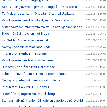
Datum och tider för omgång 25-30
2022-08-17 13:01
Sen kvittering av Wede gav en poäng på Bravida Arena
2022-08-14 16:39
TV: Mak Linds tankar inför bortamötet med Utsikten.
2022-08-14 10:05
Varmt välkommen till Norrby IF, André Reinholdsson
2022-08-11 17:00
Max Andersson efter första målet: "En otroligt skön känsla"
2022-08-10 09:56
Bilder från 2-2-matchen mot Brage
2022-08-10 09:49
TV: Se Max Anderssons drömmål
2022-08-10 09:15
Norrby kryssade hemma mot Brage
2022-08-09 21:42
Inför match: Norrby IF – IK Brage
2022-08-08 20:09
Varmt välkommen, Nasiru Mohammed
2022-08-08 17:33
Bubacarr Jobe lånas ut till Oskarshamn
2022-08-08 12:40
Tobias Edenvik förstärker ledarstaben i A-laget
2022-08-05 16:06
Norrby tappade poängen i slutsekunderna
2022-08-03 21:18
Inför match: Dalkurd FF – Norrby IF
2022-08-02 17:35
Bilder från lördagens match Trelleborg
2022-07-31 11:42
Stor dramatik när Norrby föll - gästerna avgjorde på övertid
2022-07-30 16:04