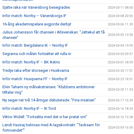
Sjätte raka när Vänersborg besegrades
2024-03-11 08:00
Inför match: Norrby – Vänersborgs IF
2024-03-08 20:05
16-årig akademispelare avgjorde derbyt
2024-03-06 11:39
Julius Johansson får chansen i Allsvenskan: "Jättekul att få
2024-03-05 13:30
chansen"
Inför match: Bergdalens IK – Norrby IF
2024-03-04 19:09
Segrarna och målen fortsätter att rulla in
2024-03-03 09:57
Inför match: Norrby IF – BK Astrio
2024-03-01 18:09
Tredje raka efter storseger i Huskvarna
2024-02-24 17:01
Inför match: Husqvarna FF – Norrby IF
2024-02-23 18:51
Elvin Tahami ny målvakstränare: "Klubbens ambitioner
2024-02-20 11:53
tilltalar mig"
Ny seger när två 14-åringar debuterade: "Fina insatser"
2024-02-17 16:34
Inför match: Norrby IF – IK Tord
2024-02-16 18:24
Viktor Widell: "Fortsätta med det vi har pratat om"
2024-02-16 15:58
Lendi Haziraj belönas med A-lagskontrakt: "Tacksam för
2024-02-09 16:56
förtroendet""