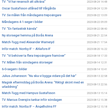
TV: "Vi har revansch att utkräva"
2023-08-24 14:48
Oscar Gustafsson utlånad till Vårgårda
2023-08-24 12:39
TV: Se målen från måndagens trepoängare
2023-08-22 13:09
Måndagens 4-1-seger i bilder
2023-08-22 09:09
TV: "En fantastisk känsla"
2023-08-22 08:40
Ny storseger hemma på Borås Arena
2023-08-21 22:54
Match-Tugg med Alexander Warneryd
2023-08-21 17:54
Inför match: Norrby IF – Ahlafors IF
2023-08-20 16:22
TV: "Vi behöver ta flera trepoängare framöver"
2023-08-18 17:33
TV: Målen från söndagens storseger
2023-08-14 12:31
6-0-segern i bilder
2023-08-14 10:41
Julius Johansson: "Nu ska vi bygga vidare på det här"
2023-08-13 22:58
Magisk eftermiddag på Borås Arena: "Riktigt skönt med en
2023-08-13 22:56
urladdning"
Match-Tugg med Hampus Gustafsson
2023-08-13 15:14
TV: Marcus Översjös tankar inför söndagen
2023-08-12 15:38
Inför match: Norrby IF – Ängelholms FF
2023-08-12 15:18