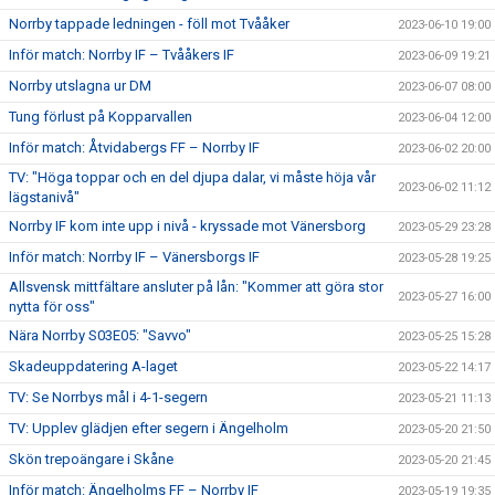
Norrby tappade ledningen - föll mot Tvååker
2023-06-10 19:00
Inför match: Norrby IF – Tvååkers IF
2023-06-09 19:21
Norrby utslagna ur DM
2023-06-07 08:00
Tung förlust på Kopparvallen
2023-06-04 12:00
Inför match: Åtvidabergs FF – Norrby IF
2023-06-02 20:00
TV: "Höga toppar och en del djupa dalar, vi måste höja vår
2023-06-02 11:12
lägstanivå"
Norrby IF kom inte upp i nivå - kryssade mot Vänersborg
2023-05-29 23:28
Inför match: Norrby IF – Vänersborgs IF
2023-05-28 19:25
Allsvensk mittfältare ansluter på lån: "Kommer att göra stor
2023-05-27 16:00
nytta för oss"
Nära Norrby S03E05: "Savvo"
2023-05-25 15:28
Skadeuppdatering A-laget
2023-05-22 14:17
TV: Se Norrbys mål i 4-1-segern
2023-05-21 11:13
TV: Upplev glädjen efter segern i Ängelholm
2023-05-20 21:50
Skön trepoängare i Skåne
2023-05-20 21:45
Inför match: Ängelholms FF – Norrby IF
2023-05-19 19:35