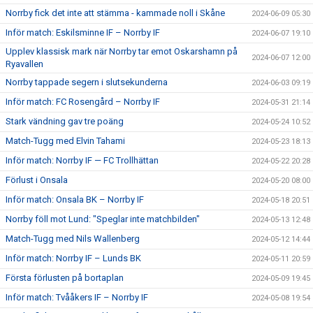
Norrby fick det inte att stämma - kammade noll i Skåne
2024-06-09 05:30
Inför match: Eskilsminne IF – Norrby IF
2024-06-07 19:10
Upplev klassisk mark när Norrby tar emot Oskarshamn på
2024-06-07 12:00
Ryavallen
Norrby tappade segern i slutsekunderna
2024-06-03 09:19
Inför match: FC Rosengård – Norrby IF
2024-05-31 21:14
Stark vändning gav tre poäng
2024-05-24 10:52
Match-Tugg med Elvin Tahami
2024-05-23 18:13
Inför match: Norrby IF — FC Trollhättan
2024-05-22 20:28
Förlust i Onsala
2024-05-20 08:00
Inför match: Onsala BK – Norrby IF
2024-05-18 20:51
Norrby föll mot Lund: "Speglar inte matchbilden"
2024-05-13 12:48
Match-Tugg med Nils Wallenberg
2024-05-12 14:44
Inför match: Norrby IF – Lunds BK
2024-05-11 20:59
Första förlusten på bortaplan
2024-05-09 19:45
Inför match: Tvååkers IF – Norrby IF
2024-05-08 19:54