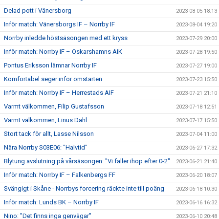
Delad pott i Vänersborg
2023-08-05 18:13
Inför match: Vänersborgs IF – Norrby IF
2023-08-04 19:20
Norrby inledde höstsäsongen med ett kryss
2023-07-29 20:00
Inför match: Norrby IF – Oskarshamns AIK
2023-07-28 19:50
Pontus Eriksson lämnar Norrby IF
2023-07-27 19:00
Komfortabel seger inför omstarten
2023-07-23 15:50
Inför match: Norrby IF – Herrestads AIF
2023-07-21 21:10
Varmt välkommen, Filip Gustafsson
2023-07-18 12:51
Varmt välkommen, Linus Dahl
2023-07-17 15:50
Stort tack för allt, Lasse Nilsson
2023-07-04 11:00
Nära Norrby S03E06: "Halvtid"
2023-06-27 17:32
Blytung avslutning på vårsäsongen: "Vi faller ihop efter 0-2"
2023-06-21 21:40
Inför match: Norrby IF – Falkenbergs FF
2023-06-20 18:07
Svängigt i Skåne - Norrbys forcering räckte inte till poäng
2023-06-18 10:30
Inför match: Lunds BK – Norrby IF
2023-06-16 16:32
Nino: "Det finns inga genvägar"
2023-06-10 20:48