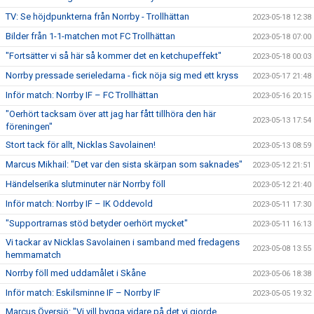
TV: Se höjdpunkterna från Norrby - Trollhättan
2023-05-18 12:38
Bilder från 1-1-matchen mot FC Trollhättan
2023-05-18 07:00
"Fortsätter vi så här så kommer det en ketchupeffekt"
2023-05-18 00:03
Norrby pressade serieledarna - fick nöja sig med ett kryss
2023-05-17 21:48
Inför match: Norrby IF – FC Trollhättan
2023-05-16 20:15
"Oerhört tacksam över att jag har fått tillhöra den här
2023-05-13 17:54
föreningen"
Stort tack för allt, Nicklas Savolainen!
2023-05-13 08:59
Marcus Mikhail: "Det var den sista skärpan som saknades"
2023-05-12 21:51
Händelserika slutminuter när Norrby föll
2023-05-12 21:40
Inför match: Norrby IF – IK Oddevold
2023-05-11 17:30
"Supportrarnas stöd betyder oerhört mycket"
2023-05-11 16:13
Vi tackar av Nicklas Savolainen i samband med fredagens
2023-05-08 13:55
hemmamatch
Norrby föll med uddamålet i Skåne
2023-05-06 18:38
Inför match: Eskilsminne IF – Norrby IF
2023-05-05 19:32
Marcus Översjö: "Vi vill bygga vidare på det vi gjorde