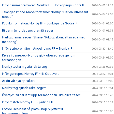
Inför hemmapremiären: Norrby IF – Jönköpings Södra IF
2024-04-05 19:15
Talangen Prince Amos förstärker Norrby: "Har en intressant
2024-04-04 12:58
speed"
Publikinformation: Norrby IF – Jönköpings Södra IF
2024-04-04 08:00
Bilder från lördagens premiärseger
2024-04-01 06:34
Härlig premiärseger i Skåne: "Riktigt skönt att inleda med
2024-04-01 01:15
tre poäng"
Inför seriepremiären: Ängelholms FF – Norrby IF
2024-03-30 18:40
Kryss i genrepet - Norrby gick obesegrade genom
2024-03-24 08:00
försäsongen
Norrby testar nigeriansk talang
2024-03-23 09:32
Inför genrepet: Norrby IF – IK Oddevold
2024-03-22 18:34
Är du vår nya speaker?
2024-03-19 14:00
Norrby tog sjunde raka segern
2024-03-16 16:54
Översjö: "Vi har lagt upp försäsongen i lite olika faser"
2024-03-15 18:46
Inför match: Norrby IF – Qviding FIF
2024-03-15 18:19
Fotboll ses bäst på plats - köp biljetter till
2024-03-13 16:00
hemmapremiären!