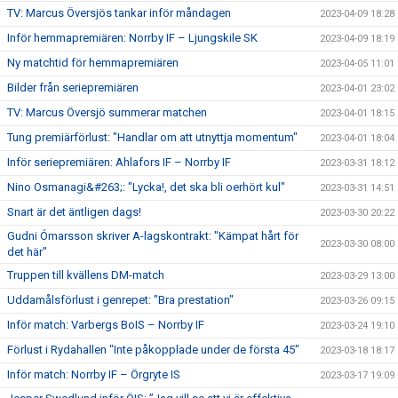
TV: Marcus Översjös tankar inför måndagen
2023-04-09 18:28
Inför hemmapremiären: Norrby IF – Ljungskile SK
2023-04-09 18:19
Ny matchtid för hemmapremiären
2023-04-05 11:01
Bilder från seriepremiären
2023-04-01 23:02
TV: Marcus Översjö summerar matchen
2023-04-01 18:15
Tung premiärförlust: "Handlar om att utnyttja momentum"
2023-04-01 18:04
Inför seriepremiären: Ahlafors IF – Norrby IF
2023-03-31 18:12
Nino Osmanagi&#263;: "Lycka!, det ska bli oerhört kul"
2023-03-31 14:51
Snart är det äntligen dags!
2023-03-30 20:22
Gudni Ómarsson skriver A-lagskontrakt: "Kämpat hårt för
2023-03-30 08:00
det här"
Truppen till kvällens DM-match
2023-03-29 13:00
Uddamålsförlust i genrepet: "Bra prestation"
2023-03-26 09:15
Inför match: Varbergs BoIS – Norrby IF
2023-03-24 19:10
Förlust i Rydahallen "Inte påkopplade under de första 45"
2023-03-18 18:17
Inför match: Norrby IF – Örgryte IS
2023-03-17 19:09