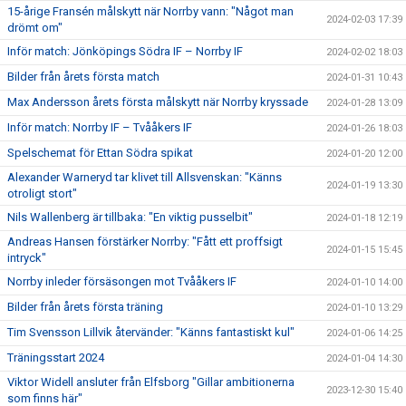
15-årige Fransén målskytt när Norrby vann: "Något man
2024-02-03 17:39
drömt om"
Inför match: Jönköpings Södra IF – Norrby IF
2024-02-02 18:03
Bilder från årets första match
2024-01-31 10:43
Max Andersson årets första målskytt när Norrby kryssade
2024-01-28 13:09
Inför match: Norrby IF – Tvååkers IF
2024-01-26 18:03
Spelschemat för Ettan Södra spikat
2024-01-20 12:00
Alexander Warneryd tar klivet till Allsvenskan: "Känns
2024-01-19 13:30
otroligt stort"
Nils Wallenberg är tillbaka: "En viktig pusselbit"
2024-01-18 12:19
Andreas Hansen förstärker Norrby: "Fått ett proffsigt
2024-01-15 15:45
intryck"
Norrby inleder försäsongen mot Tvååkers IF
2024-01-10 14:00
Bilder från årets första träning
2024-01-10 13:29
Tim Svensson Lillvik återvänder: "Känns fantastiskt kul"
2024-01-06 14:25
Träningsstart 2024
2024-01-04 14:30
Viktor Widell ansluter från Elfsborg "Gillar ambitionerna
2023-12-30 15:40
som finns här"