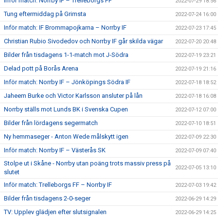
Inför match: Norrby IF – Trelleborgs FF
2022-07-29 18:56
Tung eftermiddag på Grimsta
2022-07-24 16:00
Inför match: IF Brommapojkarna – Norrby IF
2022-07-23 17:45
Christian Rubio Sivodedov och Norrby IF går skilda vägar
2022-07-20 20:48
Bilder från tisdagens 1-1-match mot J-Södra
2022-07-19 23:21
Delad pott på Borås Arena
2022-07-19 21:16
Inför match: Norrby IF – Jönköpings Södra IF
2022-07-18 18:52
Jaheem Burke och Victor Karlsson ansluter på lån
2022-07-18 16:08
Norrby ställs mot Lunds BK i Svenska Cupen
2022-07-12 07:00
Bilder från lördagens segermatch
2022-07-10 18:51
Ny hemmaseger - Anton Wede målskytt igen
2022-07-09 22:30
Inför match: Norrby IF – Västerås SK
2022-07-09 07:40
Stolpe ut i Skåne - Norrby utan poäng trots massiv press på
2022-07-05 13:10
slutet
Inför match: Trelleborgs FF – Norrby IF
2022-07-03 19:42
Bilder från tisdagens 2-0-seger
2022-06-29 14:29
TV: Upplev glädjen efter slutsignalen
2022-06-29 14:25