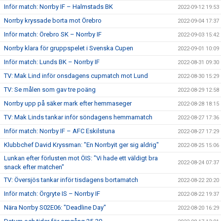
Inför match: Norrby IF – Halmstads BK
2022-09-12 19:53
Norrby kryssade borta mot Örebro
2022-09-04 17:37
Inför match: Örebro SK – Norrby IF
2022-09-03 15:42
Norrby klara för gruppspelet i Svenska Cupen
2022-09-01 10:09
Inför match: Lunds BK – Norrby IF
2022-08-31 09:30
TV: Mak Lind inför onsdagens cupmatch mot Lund
2022-08-30 15:29
TV: Se målen som gav tre poäng
2022-08-29 12:58
Norrby upp på säker mark efter hemmaseger
2022-08-28 18:15
TV: Mak Linds tankar inför söndagens hemmamatch
2022-08-27 17:36
Inför match: Norrby IF – AFC Eskilstuna
2022-08-27 17:29
Klubbchef David Kryssman: "En Norrbyit ger sig aldrig"
2022-08-25 15:06
Lunkan efter förlusten mot ÖIS: "Vi hade ett väldigt bra
2022-08-24 07:37
snack efter matchen"
TV: Översjös tankar inför tisdagens bortamatch
2022-08-22 20:20
Inför match: Örgryte IS – Norrby IF
2022-08-22 19:37
Nära Norrby S02E06: "Deadline Day"
2022-08-20 16:29