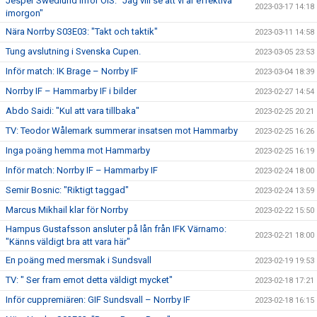
Jesper Swedlund inför ÖIS: ”Jag vill se att vi är effektiva
2023-03-17 14:18
imorgon"
Nära Norrby S03E03: "Takt och taktik"
2023-03-11 14:58
Tung avslutning i Svenska Cupen.
2023-03-05 23:53
Inför match: IK Brage – Norrby IF
2023-03-04 18:39
Norrby IF – Hammarby IF i bilder
2023-02-27 14:54
Abdo Saidi: "Kul att vara tillbaka"
2023-02-25 20:21
TV: Teodor Wålemark summerar insatsen mot Hammarby
2023-02-25 16:26
Inga poäng hemma mot Hammarby
2023-02-25 16:19
Inför match: Norrby IF – Hammarby IF
2023-02-24 18:00
Semir Bosnic: "Riktigt taggad"
2023-02-24 13:59
Marcus Mikhail klar för Norrby
2023-02-22 15:50
Hampus Gustafsson ansluter på lån från IFK Värnamo:
2023-02-21 18:00
"Känns väldigt bra att vara här"
En poäng med mersmak i Sundsvall
2023-02-19 19:53
TV: " Ser fram emot detta väldigt mycket"
2023-02-18 17:21
Inför cuppremiären: GIF Sundsvall – Norrby IF
2023-02-18 16:15