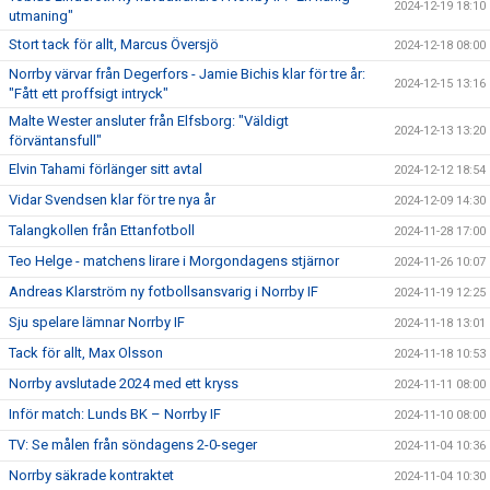
2024-12-19 18:10
utmaning"
Stort tack för allt, Marcus Översjö
2024-12-18 08:00
Norrby värvar från Degerfors - Jamie Bichis klar för tre år:
2024-12-15 13:16
"Fått ett proffsigt intryck"
Malte Wester ansluter från Elfsborg: "Väldigt
2024-12-13 13:20
förväntansfull"
Elvin Tahami förlänger sitt avtal
2024-12-12 18:54
Vidar Svendsen klar för tre nya år
2024-12-09 14:30
Talangkollen från Ettanfotboll
2024-11-28 17:00
Teo Helge - matchens lirare i Morgondagens stjärnor
2024-11-26 10:07
Andreas Klarström ny fotbollsansvarig i Norrby IF
2024-11-19 12:25
Sju spelare lämnar Norrby IF
2024-11-18 13:01
Tack för allt, Max Olsson
2024-11-18 10:53
Norrby avslutade 2024 med ett kryss
2024-11-11 08:00
Inför match: Lunds BK – Norrby IF
2024-11-10 08:00
TV: Se målen från söndagens 2-0-seger
2024-11-04 10:36
Norrby säkrade kontraktet
2024-11-04 10:30