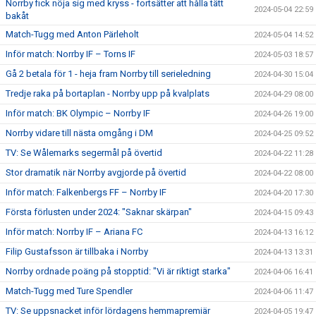
Norrby fick nöja sig med kryss - fortsätter att hålla tätt
2024-05-04 22:59
bakåt
Match-Tugg med Anton Pärleholt
2024-05-04 14:52
Inför match: Norrby IF – Torns IF
2024-05-03 18:57
Gå 2 betala för 1 - heja fram Norrby till serieledning
2024-04-30 15:04
Tredje raka på bortaplan - Norrby upp på kvalplats
2024-04-29 08:00
Inför match: BK Olympic – Norrby IF
2024-04-26 19:00
Norrby vidare till nästa omgång i DM
2024-04-25 09:52
TV: Se Wålemarks segermål på övertid
2024-04-22 11:28
Stor dramatik när Norrby avgjorde på övertid
2024-04-22 08:00
Inför match: Falkenbergs FF – Norrby IF
2024-04-20 17:30
Första förlusten under 2024: "Saknar skärpan"
2024-04-15 09:43
Inför match: Norrby IF – Ariana FC
2024-04-13 16:12
Filip Gustafsson är tillbaka i Norrby
2024-04-13 13:31
Norrby ordnade poäng på stopptid: "Vi är riktigt starka"
2024-04-06 16:41
Match-Tugg med Ture Spendler
2024-04-06 11:47
TV: Se uppsnacket inför lördagens hemmapremiär
2024-04-05 19:47