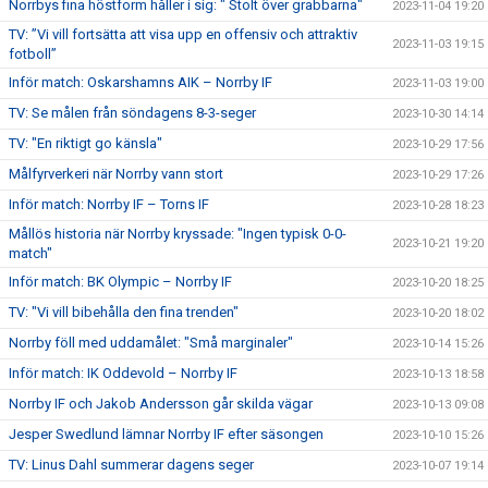
Norrbys fina höstform håller i sig: " Stolt över grabbarna"
2023-11-04 19:20
TV: ”Vi vill fortsätta att visa upp en offensiv och attraktiv
2023-11-03 19:15
fotboll”
Inför match: Oskarshamns AIK – Norrby IF
2023-11-03 19:00
TV: Se målen från söndagens 8-3-seger
2023-10-30 14:14
TV: "En riktigt go känsla"
2023-10-29 17:56
Målfyrverkeri när Norrby vann stort
2023-10-29 17:26
Inför match: Norrby IF – Torns IF
2023-10-28 18:23
Mållös historia när Norrby kryssade: "Ingen typisk 0-0-
2023-10-21 19:20
match"
Inför match: BK Olympic – Norrby IF
2023-10-20 18:25
TV: "Vi vill bibehålla den fina trenden"
2023-10-20 18:02
Norrby föll med uddamålet: "Små marginaler"
2023-10-14 15:26
Inför match: IK Oddevold – Norrby IF
2023-10-13 18:58
Norrby IF och Jakob Andersson går skilda vägar
2023-10-13 09:08
Jesper Swedlund lämnar Norrby IF efter säsongen
2023-10-10 15:26
TV: Linus Dahl summerar dagens seger
2023-10-07 19:14