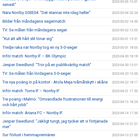
2023-05-05 15:01
senast"
Nära Norrby S03E04: "Det stannar inte idag heller"
2023-05-04 20:24
Bilder från måndagens segermatch
2023-05-02 14:30
TV: Se målen från måndagens seger
2023-05-02 12:05
"Kul att allt hårt slit lönar sig"
2023-05-01 19:31
Tredje raka när Norrby tog en ny 3-0-seger
2023-05-01 18:05
Inför match: Norrby IF – BK Olympic
2023-04-30 18:18
Jesper Swedlund: "Tror på en publikvänlig match"
2023-04-30 13:51
TV: Se målen från lördagens 3-0-seger
2023-04-23 15:00
Tre nya poäng in på kontot - Atola Meja tvåmålskytt i skåne
2023-04-22 18:17
Inför match: Torns IF – Norrby IF
2023-04-21 17:30
Tre poäng i Malmö: "Omvandlade frustrationen till energi
2023-04-15 18:24
och hårt jobb"
Inför match: Ariana FC – Norrby IF
2023-04-14 17:30
Jesper Swedlund: "Jäkligt tungt, jag tycker att vi förtjänade
2023-04-10 21:01
mer"
Sur förlust i hemmapremiären
2023-04-10 21:00