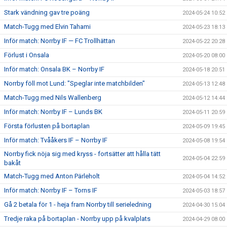
Stark vändning gav tre poäng
2024-05-24 10:52
Match-Tugg med Elvin Tahami
2024-05-23 18:13
Inför match: Norrby IF — FC Trollhättan
2024-05-22 20:28
Förlust i Onsala
2024-05-20 08:00
Inför match: Onsala BK – Norrby IF
2024-05-18 20:51
Norrby föll mot Lund: "Speglar inte matchbilden"
2024-05-13 12:48
Match-Tugg med Nils Wallenberg
2024-05-12 14:44
Inför match: Norrby IF – Lunds BK
2024-05-11 20:59
Första förlusten på bortaplan
2024-05-09 19:45
Inför match: Tvååkers IF – Norrby IF
2024-05-08 19:54
Norrby fick nöja sig med kryss - fortsätter att hålla tätt
2024-05-04 22:59
bakåt
Match-Tugg med Anton Pärleholt
2024-05-04 14:52
Inför match: Norrby IF – Torns IF
2024-05-03 18:57
Gå 2 betala för 1 - heja fram Norrby till serieledning
2024-04-30 15:04
Tredje raka på bortaplan - Norrby upp på kvalplats
2024-04-29 08:00