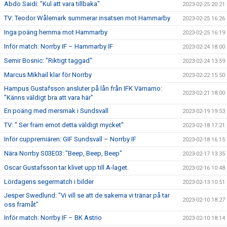
Abdo Saidi: "Kul att vara tillbaka"
2023-02-25 20:21
TV: Teodor Wålemark summerar insatsen mot Hammarby
2023-02-25 16:26
Inga poäng hemma mot Hammarby
2023-02-25 16:19
Inför match: Norrby IF – Hammarby IF
2023-02-24 18:00
Semir Bosnic: "Riktigt taggad"
2023-02-24 13:59
Marcus Mikhail klar för Norrby
2023-02-22 15:50
Hampus Gustafsson ansluter på lån från IFK Värnamo:
2023-02-21 18:00
"Känns väldigt bra att vara här"
En poäng med mersmak i Sundsvall
2023-02-19 19:53
TV: " Ser fram emot detta väldigt mycket"
2023-02-18 17:21
Inför cuppremiären: GIF Sundsvall – Norrby IF
2023-02-18 16:15
Nära Norrby S03E03: "Beep, Beep, Beep"
2023-02-17 13:35
Oscar Gustafsson tar klivet upp till A-laget.
2023-02-16 10:48
Lördagens segermatch i bilder
2023-02-13 10:51
Jesper Swedlund: ”Vi vill se att de sakerna vi tränar på tar
2023-02-10 18:27
oss framåt”
Inför match: Norrby IF – BK Astrio
2023-02-10 18:14