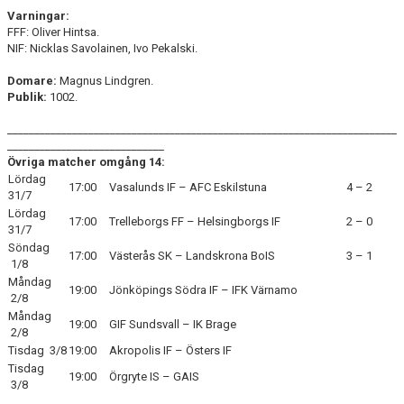
Varningar:
FFF: Oliver Hintsa.
NIF: Nicklas Savolainen, Ivo Pekalski.
Domare:
Magnus Lindgren.
Publik:
1002.
________________________________________________________________________
_____________________________
Övriga matcher omgång 14:
Lördag
17:00
Vasalunds IF – AFC Eskilstuna
4 – 2
31/7
Lördag
17:00
Trelleborgs FF – Helsingborgs IF
2 – 0
31/7
Söndag
17:00
Västerås SK – Landskrona BoIS
3 – 1
1/8
Måndag
19:00
Jönköpings Södra IF – IFK Värnamo
2/8
Måndag
19:00
GIF Sundsvall – IK Brage
2/8
Tisdag 3/8
19:00
Akropolis IF – Östers IF
Tisdag
19:00
Örgryte IS – GAIS
3/8