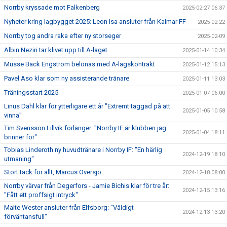
Norrby kryssade mot Falkenberg
2025-02-27 06:37
Nyheter kring lagbygget 2025: Leon Isa ansluter från Kalmar FF
2025-02-22
Norrby tog andra raka efter ny storseger
2025-02-09
Albin Neziri tar klivet upp till A-laget
2025-01-14 10:34
Musse Bäck Engström belönas med A-lagskontrakt
2025-01-12 15:13
Pavel Aso klar som ny assisterande tränare
2025-01-11 13:03
Träningsstart 2025
2025-01-07 06:00
Linus Dahl klar för ytterligare ett år "Extremt taggad på att
2025-01-05 10:58
vinna"
Tim Svensson Lillvik förlänger: "Norrby IF är klubben jag
2025-01-04 18:11
brinner för"
Tobias Linderoth ny huvudtränare i Norrby IF: "En härlig
2024-12-19 18:10
utmaning"
Stort tack för allt, Marcus Översjö
2024-12-18 08:00
Norrby värvar från Degerfors - Jamie Bichis klar för tre år:
2024-12-15 13:16
"Fått ett proffsigt intryck"
Malte Wester ansluter från Elfsborg: "Väldigt
2024-12-13 13:20
förväntansfull"