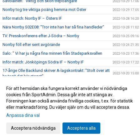
Savolainen: "Viktig och skön trepoängare"
2022-10-29 17:06
Norrby tog tre viktiga poäng hemma mot Öster
2022-10-29 17:05
Inför match: Norrby IF – Östers IF
2022-10-28 16:20
Nära Norrby S02E08: "Tror inte han har så fina handleder"
2022-10-28 11:02
TV: Presskonferens efter J-Södra – Norrby
2022-10-25 09:16
Norrby föll efter sent avgörande
2022-10-24 21:35
Salo: " Vi har ju några fina minnen från Stadsparksvallen
2022-10-23 17:36
Inför match: Jönköpings Södra IF – Norrby IF
2022-10-23 17:22
17-årige Olle Backlund skriver A-lagskontrakt: "Stolt över att
2022-10-20 15:00
ha tagit det här steget"
Norrby nollade hemma mot BP
2022-10-15 15:52
För att hemsidan ska fungera korrekt använder vi nödvändiga
Inför match: Norrby IF – IF Brommapojkarna
2022-10-14 19:04
cookies från SportAdmin. Dessa går inte att stänga av.
Föreningen kan också använda frivilliga cookies, t.ex. för statistik
Lördagens matchvärd: Stiftelsen Garissa
2022-10-14 13:32
eller marknadsföring. Du väljer själv om du vill acceptera dessa.
Tung förlust i Västerås: "Blir fega"
2022-10-08 17:20
Anpassa dina val
TV: Matchsnack med Mak Lind
2022-10-07 17:24
Inför match: Västerås SK – Norrby IF
Acceptera nödvändiga
Acceptera alla
2022-10-07 17:10
Backlund debuterade när Norrby kryssade: "Detta man har
2022-10-02 18:50