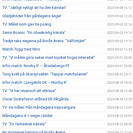
TV: "Jäkligt nyttigt att ha den känslan"
2023-09-08 16:12
Glädjebilder från gårdagens seger
2023-09-03 12:35
TV: Målet som gav tre poäng
2023-09-02 22:16
Semir Bosnic: "En obeskrivlig känsla"
2023-09-02 19:14
Tredje raka segerna på Borås Arena: "Välförtjänt"
2023-09-02 19:13
Match-Tugg med Nino
2023-09-02 15:43
TV: "Vi måste göra saker med mycket högre intensitet"
2023-09-01 20:05
Inför match: Norrby IF – Åtvidabergs FF
2023-09-01 20:00
Tung kväll på Skarsjövallen: "Tappar matchplanen"
2023-08-25 23:11
Inför match: Ljungskile SK – Norrby IF
2023-08-24 18:35
TV: "Vi har revansch att utkräva"
2023-08-24 14:48
Oscar Gustafsson utlånad till Vårgårda
2023-08-24 12:39
TV: Se målen från måndagens trepoängare
2023-08-22 13:09
Måndagens 4-1-seger i bilder
2023-08-22 09:09
TV: "En fantastisk känsla"
2023-08-22 08:40
Ny storseger hemma på Borås Arena
2023-08-21 22:54