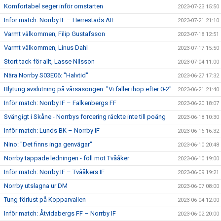
Komfortabel seger inför omstarten
2023-07-23 15:50
Inför match: Norrby IF – Herrestads AIF
2023-07-21 21:10
Varmt välkommen, Filip Gustafsson
2023-07-18 12:51
Varmt välkommen, Linus Dahl
2023-07-17 15:50
Stort tack för allt, Lasse Nilsson
2023-07-04 11:00
Nära Norrby S03E06: "Halvtid"
2023-06-27 17:32
Blytung avslutning på vårsäsongen: "Vi faller ihop efter 0-2"
2023-06-21 21:40
Inför match: Norrby IF – Falkenbergs FF
2023-06-20 18:07
Svängigt i Skåne - Norrbys forcering räckte inte till poäng
2023-06-18 10:30
Inför match: Lunds BK – Norrby IF
2023-06-16 16:32
Nino: "Det finns inga genvägar"
2023-06-10 20:48
Norrby tappade ledningen - föll mot Tvååker
2023-06-10 19:00
Inför match: Norrby IF – Tvååkers IF
2023-06-09 19:21
Norrby utslagna ur DM
2023-06-07 08:00
Tung förlust på Kopparvallen
2023-06-04 12:00
Inför match: Åtvidabergs FF – Norrby IF
2023-06-02 20:00