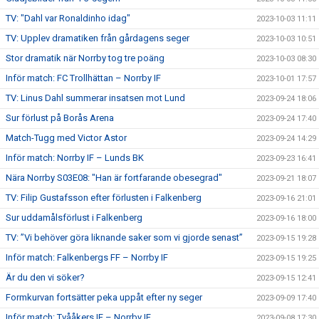
TV: "Dahl var Ronaldinho idag"
2023-10-03 11:11
TV: Upplev dramatiken från gårdagens seger
2023-10-03 10:51
Stor dramatik när Norrby tog tre poäng
2023-10-03 08:30
Inför match: FC Trollhättan – Norrby IF
2023-10-01 17:57
TV: Linus Dahl summerar insatsen mot Lund
2023-09-24 18:06
Sur förlust på Borås Arena
2023-09-24 17:40
Match-Tugg med Victor Astor
2023-09-24 14:29
Inför match: Norrby IF – Lunds BK
2023-09-23 16:41
Nära Norrby S03E08: "Han är fortfarande obesegrad"
2023-09-21 18:07
TV: Filip Gustafsson efter förlusten i Falkenberg
2023-09-16 21:01
Sur uddamålsförlust i Falkenberg
2023-09-16 18:00
TV: ”Vi behöver göra liknande saker som vi gjorde senast”
2023-09-15 19:28
Inför match: Falkenbergs FF – Norrby IF
2023-09-15 19:25
Är du den vi söker?
2023-09-15 12:41
Formkurvan fortsätter peka uppåt efter ny seger
2023-09-09 17:40
Inför match: Tvååkers IF – Norrby IF
2023-09-08 17:30