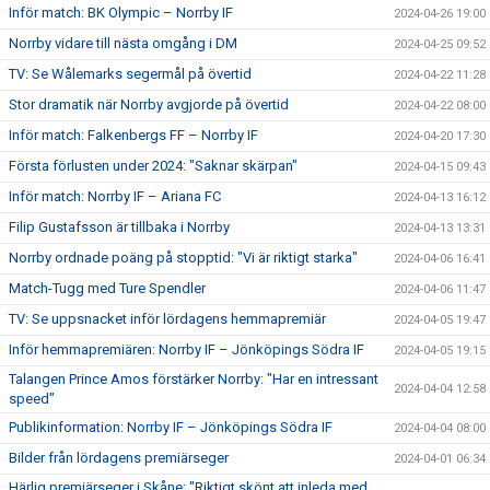
Inför match: BK Olympic – Norrby IF
2024-04-26 19:00
Norrby vidare till nästa omgång i DM
2024-04-25 09:52
TV: Se Wålemarks segermål på övertid
2024-04-22 11:28
Stor dramatik när Norrby avgjorde på övertid
2024-04-22 08:00
Inför match: Falkenbergs FF – Norrby IF
2024-04-20 17:30
Första förlusten under 2024: "Saknar skärpan"
2024-04-15 09:43
Inför match: Norrby IF – Ariana FC
2024-04-13 16:12
Filip Gustafsson är tillbaka i Norrby
2024-04-13 13:31
Norrby ordnade poäng på stopptid: "Vi är riktigt starka"
2024-04-06 16:41
Match-Tugg med Ture Spendler
2024-04-06 11:47
TV: Se uppsnacket inför lördagens hemmapremiär
2024-04-05 19:47
Inför hemmapremiären: Norrby IF – Jönköpings Södra IF
2024-04-05 19:15
Talangen Prince Amos förstärker Norrby: "Har en intressant
2024-04-04 12:58
speed"
Publikinformation: Norrby IF – Jönköpings Södra IF
2024-04-04 08:00
Bilder från lördagens premiärseger
2024-04-01 06:34
Härlig premiärseger i Skåne: "Riktigt skönt att inleda med