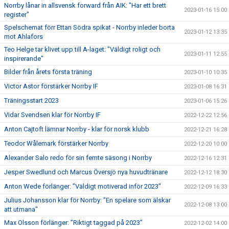
Norrby lånar in allsvensk forward från AIK: "Har ett brett
2023-01-16 15:00
register"
Spelschemat förr Ettan Södra spikat - Norrby inleder borta
2023-01-12 13:35
mot Ahlafors
Teo Helge tar klivet upp till A-laget: "Väldigt roligt och
2023-01-11 12:55
inspirerande"
Bilder från årets första träning
2023-01-10 10:35
Victor Astor förstärker Norrby IF
2023-01-08 16:31
Träningsstart 2023
2023-01-06 15:26
Vidar Svendsen klar för Norrby IF
2022-12-22 12:56
Anton Cajtoft lämnar Norrby - klar för norsk klubb
2022-12-21 16:28
Teodor Wålemark förstärker Norrby
2022-12-20 10:00
Alexander Salo redo för sin femte säsong i Norrby
2022-12-16 12:31
Jesper Swedlund och Marcus Översjö nya huvudtränare
2022-12-12 18:30
Anton Wede förlänger: ”Väldigt motiverad inför 2023"
2022-12-09 16:33
Julius Johansson klar för Norrby: "En spelare som älskar
2022-12-08 13:00
att utmana"
Max Olsson förlänger: ”Riktigt taggad på 2023”
2022-12-02 14:00