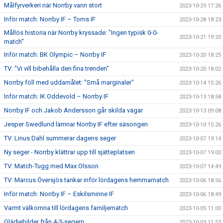
Målfyrverkeri när Norrby vann stort
2023-10-29 17:26
Inför match: Norrby IF – Torns IF
2023-10-28 18:23
Mållös historia när Norrby kryssade: "Ingen typisk 0-0-
2023-10-21 19:20
match"
Inför match: BK Olympic – Norrby IF
2023-10-20 18:25
TV: "Vi vill bibehålla den fina trenden"
2023-10-20 18:02
Norrby föll med uddamålet: "Små marginaler"
2023-10-14 15:26
Inför match: IK Oddevold – Norrby IF
2023-10-13 18:58
Norrby IF och Jakob Andersson går skilda vägar
2023-10-13 09:08
Jesper Swedlund lämnar Norrby IF efter säsongen
2023-10-10 15:26
TV: Linus Dahl summerar dagens seger
2023-10-07 19:14
Ny seger - Norrby klättrar upp till sjätteplatsen
2023-10-07 19:00
TV: Match-Tugg med Max Olsson
2023-10-07 14:49
TV: Marcus Översjös tankar inför lördagens hemmamatch
2023-10-06 18:56
Inför match: Norrby IF – Eskilsminne IF
2023-10-06 18:49
Varmt välkomna till lördagens familjematch
2023-10-05 11:00
Glädjebilder från 4-3-segern
2023-10-03 11:53