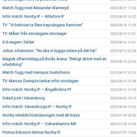
Match-Tugg med Alexander Warneryd
2023-08-21 17:54
Inför match: Norrby IF – Ahlafors IF
2023-08-20 16:22
TV: "Vi behöver ta flera trepoängare framöver"
2023-08-18 17:33
TV: Målen från söndagens storseger
2023-08-14 12:31
6-0-segern i bilder
2023-08-14 10:41
Julius Johansson: "Nu ska vi bygga vidare på det här"
2023-08-13 22:58
Magisk eftermiddag på Borås Arena: "Riktigt skönt med en
2023-08-13 22:56
urladdning"
Match-Tugg med Hampus Gustafsson
2023-08-13 15:14
TV: Marcus Översjös tankar inför söndagen
2023-08-12 15:38
Inför match: Norrby IF – Ängelholms FF
2023-08-12 15:18
Delad pott i Vänersborg
2023-08-05 18:13
Inför match: Vänersborgs IF – Norrby IF
2023-08-04 19:20
Norrby inledde höstsäsongen med ett kryss
2023-07-29 20:00
Inför match: Norrby IF – Oskarshamns AIK
2023-07-28 19:50
Pontus Eriksson lämnar Norrby IF
2023-07-27 19:00