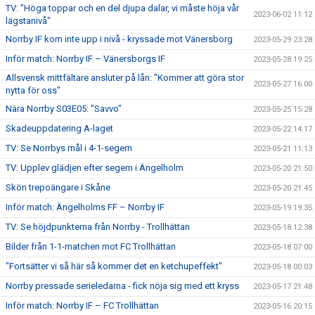
TV: "Höga toppar och en del djupa dalar, vi måste höja vår
2023-06-02 11:12
lägstanivå"
Norrby IF kom inte upp i nivå - kryssade mot Vänersborg
2023-05-29 23:28
Inför match: Norrby IF – Vänersborgs IF
2023-05-28 19:25
Allsvensk mittfältare ansluter på lån: "Kommer att göra stor
2023-05-27 16:00
nytta för oss"
Nära Norrby S03E05: "Savvo"
2023-05-25 15:28
Skadeuppdatering A-laget
2023-05-22 14:17
TV: Se Norrbys mål i 4-1-segern
2023-05-21 11:13
TV: Upplev glädjen efter segern i Ängelholm
2023-05-20 21:50
Skön trepoängare i Skåne
2023-05-20 21:45
Inför match: Ängelholms FF – Norrby IF
2023-05-19 19:35
TV: Se höjdpunkterna från Norrby - Trollhättan
2023-05-18 12:38
Bilder från 1-1-matchen mot FC Trollhättan
2023-05-18 07:00
"Fortsätter vi så här så kommer det en ketchupeffekt"
2023-05-18 00:03
Norrby pressade serieledarna - fick nöja sig med ett kryss
2023-05-17 21:48
Inför match: Norrby IF – FC Trollhättan
2023-05-16 20:15