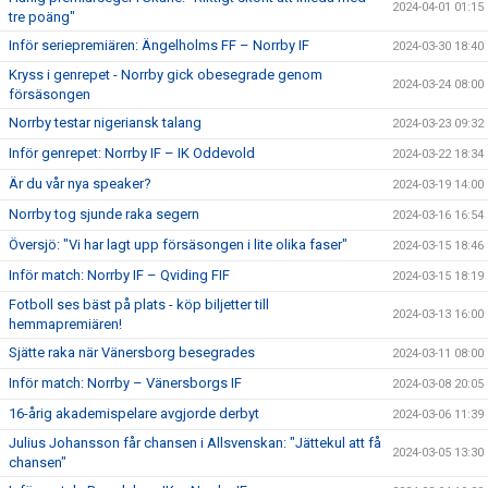
2024-04-01 01:15
tre poäng"
Inför seriepremiären: Ängelholms FF – Norrby IF
2024-03-30 18:40
Kryss i genrepet - Norrby gick obesegrade genom
2024-03-24 08:00
försäsongen
Norrby testar nigeriansk talang
2024-03-23 09:32
Inför genrepet: Norrby IF – IK Oddevold
2024-03-22 18:34
Är du vår nya speaker?
2024-03-19 14:00
Norrby tog sjunde raka segern
2024-03-16 16:54
Översjö: "Vi har lagt upp försäsongen i lite olika faser"
2024-03-15 18:46
Inför match: Norrby IF – Qviding FIF
2024-03-15 18:19
Fotboll ses bäst på plats - köp biljetter till
2024-03-13 16:00
hemmapremiären!
Sjätte raka när Vänersborg besegrades
2024-03-11 08:00
Inför match: Norrby – Vänersborgs IF
2024-03-08 20:05
16-årig akademispelare avgjorde derbyt
2024-03-06 11:39
Julius Johansson får chansen i Allsvenskan: "Jättekul att få
2024-03-05 13:30
chansen"