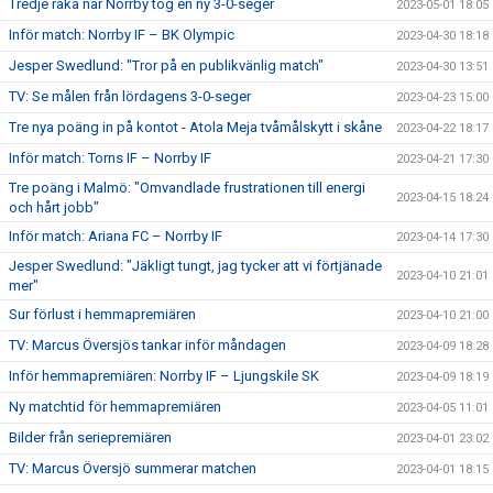
Tredje raka när Norrby tog en ny 3-0-seger
2023-05-01 18:05
Inför match: Norrby IF – BK Olympic
2023-04-30 18:18
Jesper Swedlund: "Tror på en publikvänlig match"
2023-04-30 13:51
TV: Se målen från lördagens 3-0-seger
2023-04-23 15:00
Tre nya poäng in på kontot - Atola Meja tvåmålskytt i skåne
2023-04-22 18:17
Inför match: Torns IF – Norrby IF
2023-04-21 17:30
Tre poäng i Malmö: "Omvandlade frustrationen till energi
2023-04-15 18:24
och hårt jobb"
Inför match: Ariana FC – Norrby IF
2023-04-14 17:30
Jesper Swedlund: "Jäkligt tungt, jag tycker att vi förtjänade
2023-04-10 21:01
mer"
Sur förlust i hemmapremiären
2023-04-10 21:00
TV: Marcus Översjös tankar inför måndagen
2023-04-09 18:28
Inför hemmapremiären: Norrby IF – Ljungskile SK
2023-04-09 18:19
Ny matchtid för hemmapremiären
2023-04-05 11:01
Bilder från seriepremiären
2023-04-01 23:02
TV: Marcus Översjö summerar matchen
2023-04-01 18:15