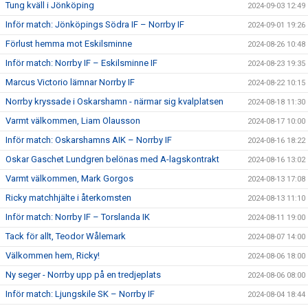
Tung kväll i Jönköping
2024-09-03 12:49
Inför match: Jönköpings Södra IF – Norrby IF
2024-09-01 19:26
Förlust hemma mot Eskilsminne
2024-08-26 10:48
Inför match: Norrby IF – Eskilsminne IF
2024-08-23 19:35
Marcus Victorio lämnar Norrby IF
2024-08-22 10:15
Norrby kryssade i Oskarshamn - närmar sig kvalplatsen
2024-08-18 11:30
Varmt välkommen, Liam Olausson
2024-08-17 10:00
Inför match: Oskarshamns AIK – Norrby IF
2024-08-16 18:22
Oskar Gaschet Lundgren belönas med A-lagskontrakt
2024-08-16 13:02
Varmt välkommen, Mark Gorgos
2024-08-13 17:08
Ricky matchhjälte i återkomsten
2024-08-13 11:10
Inför match: Norrby IF – Torslanda IK
2024-08-11 19:00
Tack för allt, Teodor Wålemark
2024-08-07 14:00
Välkommen hem, Ricky!
2024-08-06 18:00
Ny seger - Norrby upp på en tredjeplats
2024-08-06 08:00
Inför match: Ljungskile SK – Norrby IF
2024-08-04 18:44