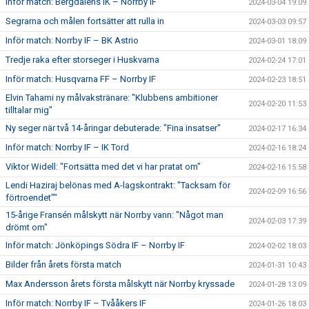
Inför match: Bergdalens IK – Norrby IF
2024-03-04 19:09
Segrarna och målen fortsätter att rulla in
2024-03-03 09:57
Inför match: Norrby IF – BK Astrio
2024-03-01 18:09
Tredje raka efter storseger i Huskvarna
2024-02-24 17:01
Inför match: Husqvarna FF – Norrby IF
2024-02-23 18:51
Elvin Tahami ny målvakstränare: "Klubbens ambitioner
2024-02-20 11:53
tilltalar mig"
Ny seger när två 14-åringar debuterade: "Fina insatser"
2024-02-17 16:34
Inför match: Norrby IF – IK Tord
2024-02-16 18:24
Viktor Widell: "Fortsätta med det vi har pratat om"
2024-02-16 15:58
Lendi Haziraj belönas med A-lagskontrakt: "Tacksam för
2024-02-09 16:56
förtroendet""
15-årige Fransén målskytt när Norrby vann: "Något man
2024-02-03 17:39
drömt om"
Inför match: Jönköpings Södra IF – Norrby IF
2024-02-02 18:03
Bilder från årets första match
2024-01-31 10:43
Max Andersson årets första målskytt när Norrby kryssade
2024-01-28 13:09
Inför match: Norrby IF – Tvååkers IF
2024-01-26 18:03