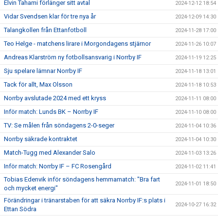
Elvin Tahami förlänger sitt avtal
2024-12-12 18:54
Vidar Svendsen klar för tre nya år
2024-12-09 14:30
Talangkollen från Ettanfotboll
2024-11-28 17:00
Teo Helge - matchens lirare i Morgondagens stjärnor
2024-11-26 10:07
Andreas Klarström ny fotbollsansvarig i Norrby IF
2024-11-19 12:25
Sju spelare lämnar Norrby IF
2024-11-18 13:01
Tack för allt, Max Olsson
2024-11-18 10:53
Norrby avslutade 2024 med ett kryss
2024-11-11 08:00
Inför match: Lunds BK – Norrby IF
2024-11-10 08:00
TV: Se målen från söndagens 2-0-seger
2024-11-04 10:36
Norrby säkrade kontraktet
2024-11-04 10:30
Match-Tugg med Alexander Salo
2024-11-03 13:26
Inför match: Norrby IF – FC Rosengård
2024-11-02 11:41
Tobias Edenvik inför söndagens hemmamatch: "Bra fart
2024-11-01 18:50
och mycket energi"
Förändringar i tränarstaben för att säkra Norrby IF:s plats i
2024-10-27 16:32
Ettan Södra