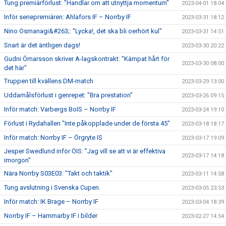
Tung premiärförlust: "Handlar om att utnyttja momentum"
2023-04-01 18:04
Inför seriepremiären: Ahlafors IF – Norrby IF
2023-03-31 18:12
Nino Osmanagi&#263;: "Lycka!, det ska bli oerhört kul"
2023-03-31 14:51
Snart är det äntligen dags!
2023-03-30 20:22
Gudni Ómarsson skriver A-lagskontrakt: "Kämpat hårt för
2023-03-30 08:00
det här"
Truppen till kvällens DM-match
2023-03-29 13:00
Uddamålsförlust i genrepet: "Bra prestation"
2023-03-26 09:15
Inför match: Varbergs BoIS – Norrby IF
2023-03-24 19:10
Förlust i Rydahallen "Inte påkopplade under de första 45"
2023-03-18 18:17
Inför match: Norrby IF – Örgryte IS
2023-03-17 19:09
Jesper Swedlund inför ÖIS: ”Jag vill se att vi är effektiva
2023-03-17 14:18
imorgon"
Nära Norrby S03E03: "Takt och taktik"
2023-03-11 14:58
Tung avslutning i Svenska Cupen.
2023-03-05 23:53
Inför match: IK Brage – Norrby IF
2023-03-04 18:39
Norrby IF – Hammarby IF i bilder
2023-02-27 14:54