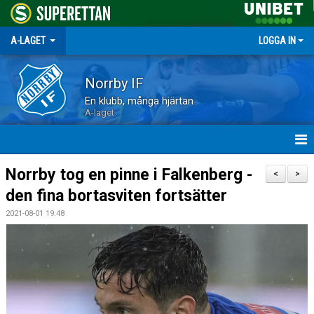
A-LAGET
LOGGA IN
Norrby IF
En klubb, många hjärtan
A-laget
HEM
Norrby tog en pinne i Falkenberg -
<
>
den fina bortasviten fortsätter
NYHETER
2021-08-01 19:48
MATCHER
TRUPPEN
KALENDER