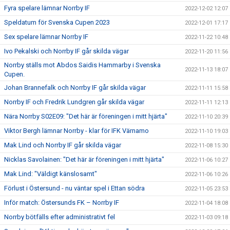
Fyra spelare lämnar Norrby IF
2022-12-02 12:07
Speldatum för Svenska Cupen 2023
2022-12-01 17:17
Sex spelare lämnar Norrby IF
2022-11-22 10:48
Ivo Pekalski och Norrby IF går skilda vägar
2022-11-20 11:56
Norrby ställs mot Abdos Saidis Hammarby i Svenska
2022-11-13 18:07
Cupen.
Johan Brannefalk och Norrby IF går skilda vägar
2022-11-11 15:58
Norrby IF och Fredrik Lundgren går skilda vägar
2022-11-11 12:13
Nära Norrby S02E09: "Det här är föreningen i mitt hjärta"
2022-11-10 20:39
Viktor Bergh lämnar Norrby - klar för IFK Värnamo
2022-11-10 19:03
Mak Lind och Norrby IF går skilda vägar
2022-11-08 15:30
Nicklas Savolainen: "Det här är föreningen i mitt hjärta"
2022-11-06 10:27
Mak Lind: "Väldigt känslosamt"
2022-11-06 10:26
Förlust i Östersund - nu väntar spel i Ettan södra
2022-11-05 23:53
Inför match: Östersunds FK – Norrby IF
2022-11-04 18:08
Norrby bötfälls efter administrativt fel
2022-11-03 09:18