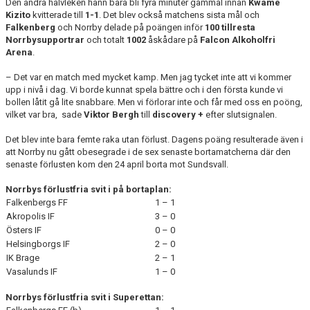
Den andra halvleken hann bara bli fyra minuter gammal innan
Kwame
Kizito
kvitterade till
1-1
. Det blev också matchens sista mål och
Falkenberg
och Norrby delade på poängen inför
100 tillresta
Norrbysupportrar
och totalt
1002
åskådare på
Falcon Alkoholfri
Arena
.
– Det var en match med mycket kamp. Men jag tycket inte att vi kommer
upp i nivå i dag. Vi borde kunnat spela bättre och i den första kunde vi
bollen låtit gå lite snabbare. Men vi förlorar inte och får med oss en poöng,
vilket var bra, sade
Viktor Bergh
till
discovery +
efter slutsignalen.
Det blev inte bara femte raka utan förlust. Dagens poäng resulterade även i
att Norrby nu gått obesegrade i de sex senaste bortamatcherna där den
senaste förlusten kom den 24 april borta mot Sundsvall.
Norrbys förlustfria svit i på bortaplan:
Falkenbergs FF
1 – 1
Akropolis IF
3 – 0
Östers IF
0 – 0
Helsingborgs IF
2 – 0
IK Brage
2 – 1
Vasalunds IF
1 – 0
Norrbys förlustfria svit i Superettan: