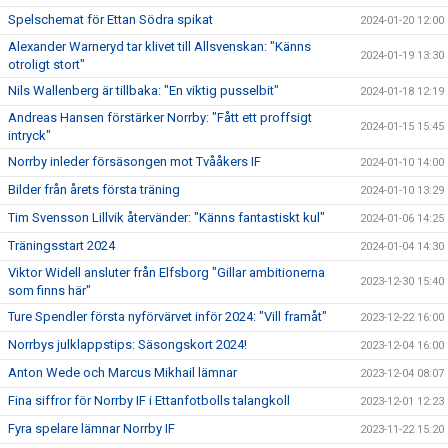
Spelschemat för Ettan Södra spikat
2024-01-20 12:00
Alexander Warneryd tar klivet till Allsvenskan: "Känns
2024-01-19 13:30
otroligt stort"
Nils Wallenberg är tillbaka: "En viktig pusselbit"
2024-01-18 12:19
Andreas Hansen förstärker Norrby: "Fått ett proffsigt
2024-01-15 15:45
intryck"
Norrby inleder försäsongen mot Tvååkers IF
2024-01-10 14:00
Bilder från årets första träning
2024-01-10 13:29
Tim Svensson Lillvik återvänder: "Känns fantastiskt kul"
2024-01-06 14:25
Träningsstart 2024
2024-01-04 14:30
Viktor Widell ansluter från Elfsborg "Gillar ambitionerna
2023-12-30 15:40
som finns här"
Ture Spendler första nyförvärvet inför 2024: "Vill framåt"
2023-12-22 16:00
Norrbys julklappstips: Säsongskort 2024!
2023-12-04 16:00
Anton Wede och Marcus Mikhail lämnar
2023-12-04 08:07
Fina siffror för Norrby IF i Ettanfotbolls talangkoll
2023-12-01 12:23
Fyra spelare lämnar Norrby IF
2023-11-22 15:20