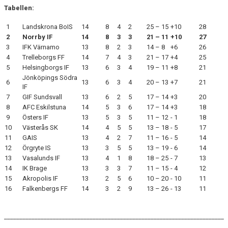
Tabellen:
1
Landskrona BoIS
14
8
4
2
25 – 15
+10
28
2
Norrby IF
14
8
3
3
21 – 11
+10
27
3
IFK Värnamo
13
8
2
3
14 – 8
+6
26
4
Trelleborgs FF
14
7
4
3
21 – 17
+4
25
5
Helsingborgs IF
13
6
3
4
19 – 11
+8
21
Jönköpings Södra
6
13
6
3
4
20 – 13
+7
21
IF
7
GIF Sundsvall
13
6
2
5
17 – 14
+3
20
8
AFC Eskilstuna
14
5
3
6
17 – 14
+3
18
9
Östers IF
13
5
3
5
11 – 12
- 1
18
10
Västerås SK
14
4
5
5
13 – 18
- 5
17
11
GAIS
13
4
2
7
11 – 16
- 5
14
12
Örgryte IS
13
3
5
5
13 – 19
- 6
14
13
Vasalunds IF
13
4
1
8
18 – 25
- 7
13
14
IK Brage
13
3
3
7
11 – 15
- 4
12
15
Akropolis IF
13
2
5
6
10 – 20
- 10
11
16
Falkenbergs FF
14
3
2
9
13 – 26
- 13
11
________________________________________________________________________
_________________________