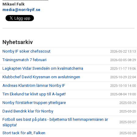
Mikael Falk
media@norrbyif.se
Nyhetsarkiv
Norrby IF söker chefsscout
2026-05-22 13:13
Träningsmatch 7 februari
2026-02-05 08:29
Lagkapten Vidar Svendsén om kvalmatcherna
2025-11-17 19:06
Klubbchef David Kryssman om avslutningen
2025-10-29 22:04
Andreas Klarström lämnar Norrby IF
2025-10-10 14:00
Tim Ekelund tar klivit upp till A-laget!
2025-08-04 19:00
Norrby förstärker truppen ytterligare
2025-03-29
David Bendrik klar för Norrby
2025-03-20
Fotboll ses bäst på plats - biljetterna till hemmapremiären är
2025-03-07
släppta!
Stort tack för allt, Falken
2025-02-28