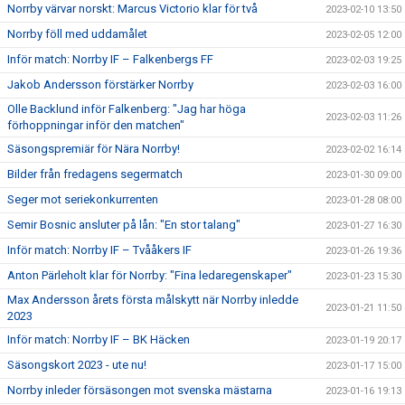
Norrby värvar norskt: Marcus Victorio klar för två
2023-02-10 13:50
Norrby föll med uddamålet
2023-02-05 12:00
Inför match: Norrby IF – Falkenbergs FF
2023-02-03 19:25
Jakob Andersson förstärker Norrby
2023-02-03 16:00
Olle Backlund inför Falkenberg: "Jag har höga
2023-02-03 11:26
förhoppningar inför den matchen"
Säsongspremiär för Nära Norrby!
2023-02-02 16:14
Bilder från fredagens segermatch
2023-01-30 09:00
Seger mot seriekonkurrenten
2023-01-28 08:00
Semir Bosnic ansluter på lån: "En stor talang"
2023-01-27 16:30
Inför match: Norrby IF – Tvååkers IF
2023-01-26 19:36
Anton Pärleholt klar för Norrby: "Fina ledaregenskaper"
2023-01-23 15:30
Max Andersson årets första målskytt när Norrby inledde
2023-01-21 11:50
2023
Inför match: Norrby IF – BK Häcken
2023-01-19 20:17
Säsongskort 2023 - ute nu!
2023-01-17 15:00
Norrby inleder försäsongen mot svenska mästarna
2023-01-16 19:13