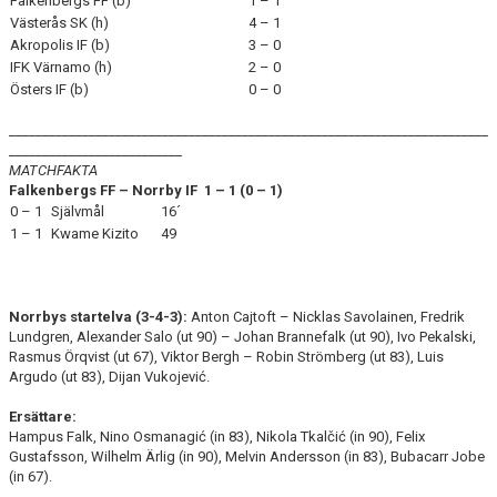
Falkenbergs FF (b)
1 – 1
Västerås SK (h)
4 – 1
Akropolis IF (b)
3 – 0
IFK Värnamo (h)
2 – 0
Östers IF (b)
0 – 0
________________________________________________________________________
__________________________
MATCHFAKTA
Falkenbergs FF – Norrby IF 1 – 1 (0
– 1)
0 – 1
Självmål
16´
1 – 1
Kwame Kizito
49
Norrbys startelva (3-4-3):
Anton Cajtoft – Nicklas Savolainen, Fredrik
Lundgren, Alexander Salo (ut 90) – Johan Brannefalk (ut 90), Ivo Pekalski,
Rasmus Örqvist (ut 67), Viktor Bergh – Robin Strömberg (ut 83), Luis
Argudo (ut 83), Dijan Vukojević.
Ersättare:
Hampus Falk, Nino Osmanagić (in 83), Nikola Tkalčić (in 90), Felix
Gustafsson, Wilhelm Ärlig (in 90), Melvin Andersson (in 83), Bubacarr Jobe
(in 67).