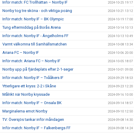
Inför match: FC Trollhättan – Norrby IF
2024-10-25 19:17
Norrby tog tre sköna - och viktiga poäng
2024-10-21 13:12
Inför match: Norrby IF – BK Olympic
2024-10-19 17:00
Tung eftermiddag på Borås Arena
2024-10-14 10:13
Inför match: Norrby IF - Ängelholms FF
2024-10-13 10:49
Varmt välkomna till Samhällsmatchen
2024-10-08 13:34
Ariana FC – Norrby IF
2024-10-06 20:00
Inför match: Ariana FC – Norrby IF
2024-10-05 18:07
Norrby upp på fjärdeplats efter 2-1-seger
2024-10-01 09:00
Inför match: Norrby IF – Tvååkers IF
2024-09-29 18:53
Ytterligare ett kryss: 2-2 i Skåne
2024-09-23 12:20
Målrikt när Norrby kryssade
2024-09-16 10:00
Inför match: Norrby IF – Onsala BK
2024-09-14 18:57
Marginalerna emot Norrby
2024-09-10 12:50
TV: Översjös tankar inför måndagen
2024-09-08 14:30
Inför match: Norrby IF – Falkenbergs FF
2024-09-08 14:24