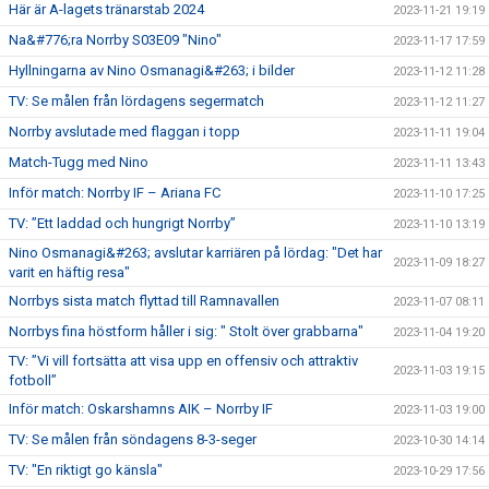
Här är A-lagets tränarstab 2024
2023-11-21 19:19
Na&#776;ra Norrby S03E09 "Nino"
2023-11-17 17:59
Hyllningarna av Nino Osmanagi&#263; i bilder
2023-11-12 11:28
TV: Se målen från lördagens segermatch
2023-11-12 11:27
Norrby avslutade med flaggan i topp
2023-11-11 19:04
Match-Tugg med Nino
2023-11-11 13:43
Inför match: Norrby IF – Ariana FC
2023-11-10 17:25
TV: ”Ett laddad och hungrigt Norrby”
2023-11-10 13:19
Nino Osmanagi&#263; avslutar karriären på lördag: "Det har
2023-11-09 18:27
varit en häftig resa"
Norrbys sista match flyttad till Ramnavallen
2023-11-07 08:11
Norrbys fina höstform håller i sig: " Stolt över grabbarna"
2023-11-04 19:20
TV: ”Vi vill fortsätta att visa upp en offensiv och attraktiv
2023-11-03 19:15
fotboll”
Inför match: Oskarshamns AIK – Norrby IF
2023-11-03 19:00
TV: Se målen från söndagens 8-3-seger
2023-10-30 14:14
TV: "En riktigt go känsla"
2023-10-29 17:56