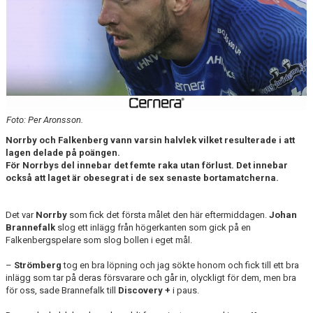
DOKUMENT
BILDARKIV
BILDER 2025
TABELL ETTAN SÖDRA 2025
Foto: Per Aronsson.
Norrby och Falkenberg vann varsin halvlek vilket resulterade i att
lagen delade på poängen.
För Norrbys del innebar det femte raka utan förlust. Det innebar
också att laget är obesegrat i de sex senaste bortamatcherna.
Det var
Norrby
som fick det första målet den här eftermiddagen.
Johan
Brannefalk
slog ett inlägg från högerkanten som gick på en
Falkenbergspelare som slog bollen i eget mål.
–
Strömberg
tog en bra löpning och jag sökte honom och fick till ett bra
inlägg som tar på deras försvarare och går in, olyckligt för dem, men bra
för oss, sade Brannefalk till
Discovery +
i paus.