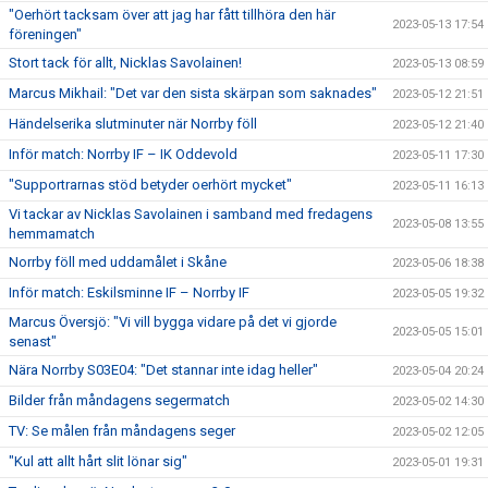
"Oerhört tacksam över att jag har fått tillhöra den här
2023-05-13 17:54
föreningen"
Stort tack för allt, Nicklas Savolainen!
2023-05-13 08:59
Marcus Mikhail: "Det var den sista skärpan som saknades"
2023-05-12 21:51
Händelserika slutminuter när Norrby föll
2023-05-12 21:40
Inför match: Norrby IF – IK Oddevold
2023-05-11 17:30
"Supportrarnas stöd betyder oerhört mycket"
2023-05-11 16:13
Vi tackar av Nicklas Savolainen i samband med fredagens
2023-05-08 13:55
hemmamatch
Norrby föll med uddamålet i Skåne
2023-05-06 18:38
Inför match: Eskilsminne IF – Norrby IF
2023-05-05 19:32
Marcus Översjö: "Vi vill bygga vidare på det vi gjorde
2023-05-05 15:01
senast"
Nära Norrby S03E04: "Det stannar inte idag heller"
2023-05-04 20:24
Bilder från måndagens segermatch
2023-05-02 14:30
TV: Se målen från måndagens seger
2023-05-02 12:05
"Kul att allt hårt slit lönar sig"
2023-05-01 19:31