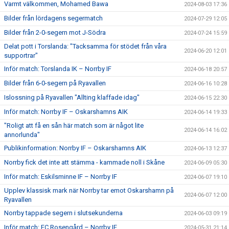
Varmt välkommen, Mohamed Bawa
2024-08-03 17:36
Bilder från lördagens segermatch
2024-07-29 12:05
Bilder från 2-0-segern mot J-Södra
2024-07-24 15:59
Delat pott i Torslanda: "Tacksamma för stödet från våra
2024-06-20 12:01
supportrar"
Inför match: Torslanda IK – Norrby IF
2024-06-18 20:57
Bilder från 6-0-segern på Ryavallen
2024-06-16 10:28
Islossning på Ryavallen "Allting klaffade idag"
2024-06-15 22:30
Inför match: Norrby IF – Oskarshamns AIK
2024-06-14 19:33
"Roligt att få en sån här match som är något lite
2024-06-14 16:02
annorlunda"
Publikinformation: Norrby IF – Oskarshamns AIK
2024-06-13 12:37
Norrby fick det inte att stämma - kammade noll i Skåne
2024-06-09 05:30
Inför match: Eskilsminne IF – Norrby IF
2024-06-07 19:10
Upplev klassisk mark när Norrby tar emot Oskarshamn på
2024-06-07 12:00
Ryavallen
Norrby tappade segern i slutsekunderna
2024-06-03 09:19
Inför match: FC Rosengård – Norrby IF
2024-05-31 21:14